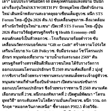
เล่า” มอบประกาศนียบัตร 60 มัคคุเทศก์น้อยแห่งสยาม ปั้นนัก
เล่าเรื่องรุ่นใหม่
SKYWORTH PV ปักหมุดไทย เปิดสำนักงาน
ใหม่ เดินหน้าพลังงานสะอาดลุยอาเซียนเต็มสูบ
วช. ผนึก STS
Forum ไทย–ญี่ปุ่น 2026 ดัน AI ขับเคลื่อนสุขภาพ–สิ่งแวดล้อม
สร้างนักวิทย์รุ่นใหม่
“อ.เชน” เปิดเวที STS Forum ไทย–ญี่ปุ่น
2026 ดันงานวิจัยสู่เศรษฐกิจจริง ชู Health Economy–เซมิ
คอนดักเตอร์เป็นหัวหอก
วช. –โรงเรียนนายร้อยตำรวจ ขับ
เคลื่อนนวัตกรรมบอร์ดเกม “Gift or Guilt” สร้างความโปร่งใส
เสริมนโยบาย No Gift Policy
วช. จับมือระนอง โชว์โดรนแปร
อักษร หนุนท่องเที่ยวงาน “อาบน้ำแร่แลระนอง 2569” ดัน
เศรษฐกิจสร้างสรรค์
ยินดี!ทีมเยาวชนไทย ได้รับรางวัลการ
ออกแบบแผนโดรนแปรอักษร ปี 2569 สนามคัดเลือกที่ 2 มุ่งสู่
การชิงรางวัลถ้วยพระราชทานพระบาทสมเด็จพระเจ้าอยู่หัว
วช.
หนุนสมาคมกีฬาเครื่องบินจำลองฯ เปิดสนามแข่งขันการ
ออกแบบโดรนแปรอักษร ชิงถ้วยพระราชทาน ปี 2569 สนามคัด
เลือกสนามที่ 2
วช. ผนึกกองทัพภาคที่ 2 เปิดศูนย์พัฒนา “โดรน
ยุทธวิธี” ยกระดับเทคโนโลยีความมั่นคงไทย
วช. ผนึก ววน. ถก
วิกฤต “หมอกควันภาคเหนือ” ชี้ทางออก PM2.5 ด้วยวิจัย–