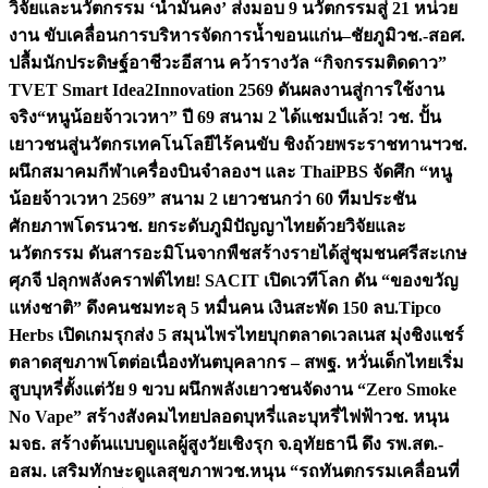
วิจัยและนวัตกรรม ‘น้ำมั่นคง’ ส่งมอบ 9 นวัตกรรมสู่ 21 หน่วย
งาน ขับเคลื่อนการบริหารจัดการน้ำขอนแก่น–ชัยภูมิ
วช.-สอศ.
ปลื้มนักประดิษฐ์อาชีวะอีสาน คว้ารางวัล “กิจกรรมติดดาว”
TVET Smart Idea2Innovation 2569 ดันผลงานสู่การใช้งาน
จริง
“หนูน้อยจ้าวเวหา” ปี 69 สนาม 2 ได้แชมป์แล้ว! วช. ปั้น
เยาวชนสู่นวัตกรเทคโนโลยีไร้คนขับ ชิงถ้วยพระราชทานฯ
วช.
ผนึกสมาคมกีฬาเครื่องบินจำลองฯ และ ThaiPBS จัดศึก “หนู
น้อยจ้าวเวหา 2569” สนาม 2 เยาวชนกว่า 60 ทีมประชัน
ศักยภาพโดรน
วช. ยกระดับภูมิปัญญาไทยด้วยวิจัยและ
นวัตกรรม ดันสารอะมิโนจากพืชสร้างรายได้สู่ชุมชนศรีสะเกษ
ศุภจี ปลุกพลังคราฟต์ไทย! SACIT เปิดเวทีโลก ดัน “ของขวัญ
แห่งชาติ” ดึงคนชมทะลุ 5 หมื่นคน เงินสะพัด 150 ลบ.
Tipco
Herbs เปิดเกมรุกส่ง 5 สมุนไพรไทยบุกตลาดเวลเนส มุ่งชิงแชร์
ตลาดสุขภาพโตต่อเนื่อง
ทันตบุคลากร – สพฐ. หวั่นเด็กไทยเริ่ม
สูบบุหรี่ตั้งแต่วัย 9 ขวบ ผนึกพลังเยาวชนจัดงาน “Zero Smoke
No Vape” สร้างสังคมไทยปลอดบุหรี่และบุหรี่ไฟฟ้า
วช. หนุน
มจธ. สร้างต้นแบบดูแลผู้สูงวัยเชิงรุก จ.อุทัยธานี ดึง รพ.สต.-
อสม. เสริมทักษะดูแลสุขภาพ
วช.หนุน “รถทันตกรรมเคลื่อนที่