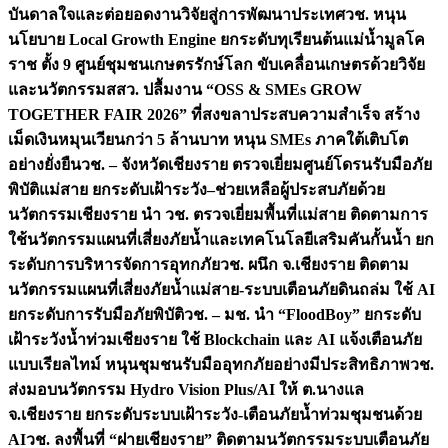
บันดาลใจและต่อยอดงานวิจัยสู่การพัฒนาประเทศ
วช. หนุน
นโยบาย Local Growth Engine ยกระดับทุเรียนต้นแม่น้ำมูลโค
ราช ตั้ง 9 ศูนย์ชุมชนเกษตรรักษ์โลก ขับเคลื่อนเกษตรด้วยวิจัย
และนวัตกรรม
สสว. ปลื้มงาน “OSS & SMEs GROW
TOGETHER FAIR 2026” ที่สงขลาประสบความสำเร็จ สร้าง
เม็ดเงินหมุนเวียนกว่า 5 ล้านบาท หนุน SMEs ภาคใต้เติบโต
อย่างยั่งยืน
วช. – จังหวัดเชียงราย ตรวจเยี่ยมศูนย์โดรนรับมือภัย
พิบัติแม่สาย ยกระดับเฝ้าระวัง–ช่วยเหลือผู้ประสบภัยด้วย
นวัตกรรม
เชียงราย นำ วช. ตรวจเยี่ยมพื้นที่แม่สาย ติดตามการ
ใช้นวัตกรรมแผนที่เสี่ยงภัยน้ำและเทคโนโลยีเสริมคันกั้นน้ำ ยก
ระดับการบริหารจัดการอุทกภัย
วช. ผนึก จ.เชียงราย ติดตาม
นวัตกรรมแผนที่เสี่ยงภัยน้ำแม่สาย-ระบบเตือนภัยดินถล่ม ใช้ AI
ยกระดับการรับมือภัยพิบัติ
วช. – มช. นำ “FloodBoy” ยกระดับ
เฝ้าระวังน้ำท่วมเชียงราย ใช้ Blockchain และ AI แจ้งเตือนภัย
แบบเรียลไทม์ หนุนชุมชนรับมืออุทกภัยอย่างมีประสิทธิภาพ
วช.
ส่งมอบนวัตกรรม Hydro Vision Plus/AI ให้ ต.นางแล
จ.เชียงราย ยกระดับระบบเฝ้าระวัง-เตือนภัยน้ำท่วมชุมชนด้วย
AI
วช. ลงพื้นที่ “ฝายเชียงราย” ติดตามนวัตกรรมระบบเตือนภัย