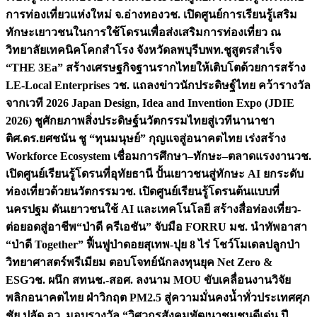
การท่องเที่ยวแห่งใหม่ จ.อ่างทอง
วช. เปิดศูนย์การเรียนรู้เสริม
ทักษะเยาวชนในการใช้โดรนเพื่อส่งเสริมการท่องเที่ยว ณ
วิทยาลัยเทคนิคโคกสำโรง จังหวัดลพบุรี
บพท.ชูสูตรสำเร็จ
“THE 3Ea” สร้างเศรษฐกิจฐานรากไทยให้เติบโตด้วยการสร้าง
LE-Local Enterprises
วช. แถลงข่าวนักประดิษฐ์ไทย คว้ารางวัล
จากเวที 2026 Japan Design, Idea and Invention Expo (JDIE
2026) ชูศักยภาพสิ่งประดิษฐ์นวัตกรรมไทยสู่เวทีนานาชา
ติ
ศ.ดร.ยศชนัน ชู “ทุนมนุษย์” กุญแจสู่อนาคตไทย เร่งสร้าง
Workforce Ecosystem เชื่อมการศึกษา–ทักษะ–ตลาดแรงงาน
วช.
เปิดศูนย์เรียนรู้โดรนที่อุทัยธานี ปั้นเยาวชนสู่ทักษะ AI ยกระดับ
ท่องเที่ยวด้วยนวัตกรรม
วช. เปิดศูนย์เรียนรู้โดรนต้นแบบที่
นครปฐม ดันเยาวชนใช้ AI และเทคโนโลยี สร้างสื่อท่องเที่ยว-
ต่อยอดสู่อาชีพ
“ป่าดี ครีเอชัน” จับมือ FORRU มช. นำทัพอาสา
“ป่าดี Together” ฟื้นฟูป่าดอยสุเทพ-ปุย 8 ไร่ โชว์โมเดลปลูกป่า
วิทยาศาสตร์พรีเมียม ตอบโจทย์นักลงทุนยุค Net Zero &
ESG
วช. ผนึก สทนช.-สอศ. ลงนาม MOU ขับเคลื่อนงานวิจัย
พลิกอนาคตไทย ฝ่าวิกฤต PM2.5 สู่ความมั่นคงน้ำทั่วประเทศ
ศุภ
ชัย ปลัด อว. มอบรางวัล “วิศวกรสังคมพัฒนาชุมชนดีเด่น ปี