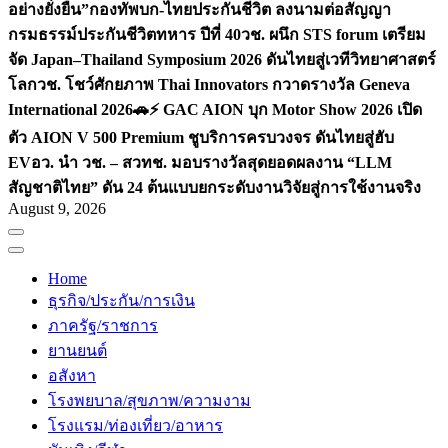
อย่างยั่งยืน”
กองทัพบก-ไทยประกันชีวิต ลงนามต่อสัญญา
กรมธรรม์ประกันชีวิตทหาร ปีที่ 40
วช. ผนึก STS forum เตรียม
จัด Japan–Thailand Symposium 2026 ดันไทยสู่เวทีวิทยาศาสตร์
โลก
วช. โชว์ศักยภาพ Thai Innovators กวาดรางวัล Geneva
International 2026
🚗⚡️ GAC AION บุก Motor Show 2026 เปิด
ตัว AION V 500 Premium ชูบริการครบวงจร ดันไทยสู่ฮับ
EV
อว. นำ วช. – สวทช. มอบรางวัลสุดยอดผลงาน “LLM
สัญชาติไทย” ดัน 24 ต้นแบบยกระดับงานวิจัยสู่การใช้งานจริง
August 9, 2026
Home
ธุรกิจ/ประกัน/การเงิน
ภาครัฐ/ราชการ
ยานยนต์
อสังหา
โรงพยบาล/สุขภาพ/ความงาม
โรงแรม/ท่องเที่ยว/อาหาร