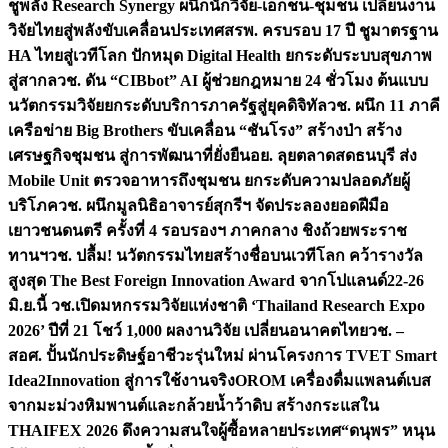
ชูพลัง Research Synergy ผนึกนักวิจัย-เอกชน-ชุมชน เปลี่ยนงาน
วิจัยไทยสู่พลังขับเคลื่อนประเทศ
สรพ. ครบรอบ 17 ปี ชูมาตรฐาน
HA ไทยสู่เวทีโลก ปักหมุด Digital Health ยกระดับระบบสุขภาพ
สู่สากล
วช. ดัน “CIBbot” AI ผู้ช่วยกฎหมาย 24 ชั่วโมง ต้นแบบ
นวัตกรรมวิจัยยกระดับบริการภาครัฐสู่ยุคดิจิทัล
วช. ผนึก 11 ภาคี
เครือข่าย Big Brothers ขับเคลื่อน “ชันโรง” สร้างป่า สร้าง
เศรษฐกิจชุมชน สู่การพัฒนาที่ยั่งยืน
อย. ลุยตลาดสดธนบุรี ส่ง
Mobile Unit ตรวจอาหารถึงชุมชน ยกระดับความปลอดภัยผู้
บริโภค
วช. ผนึกมูลนิธิอาจารย์สุกรีฯ จัดประลองยอดฝีมือ
เยาวชนดนตรี ครั้งที่ 4 รอบรองฯ ภาคกลาง ชิงถ้วยพระราช
ทานฯ
วช. ปลื้ม! นวัตกรรมไทยสร้างชื่อบนเวทีโลก คว้ารางวัล
สูงสุด The Best Foreign Innovation Award จากโปแลนด์
22-26
มิ.ย.นี้ วช.เปิดมหกรรมวิจัยแห่งชาติ ‘Thailand Research Expo
2026’ ปีที่ 21 โชว์ 1,000 ผลงานวิจัย เปลี่ยนอนาคตไทย
วช. –
สอศ. ปั้นนักประดิษฐ์อาชีวะรุ่นใหม่ ผ่านโครงการ TVET Smart
Idea2Innovation สู่การใช้งานจริง
OROM เครื่องดื่มแพลนต์เบส
จากมะม่วงหิมพานต์และกล้วยน้ำว้าดิบ สร้างกระแสใน
THAIFEX 2026 ดึงความสนใจผู้ซื้อหลายประเทศ
“ดนุพร” หนุน