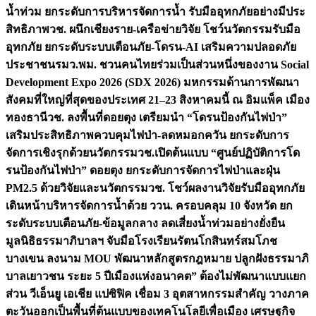
น้ำท่วม ยกระดับการบริหารจัดการน้ำ รับมืออุทกภัยอย่างมีประ
สิทธิภาพ
วช. ผนึกเชียงราย-เครือข่ายวิจัย โชว์นวัตกรรมรับมือ
อุทกภัย ยกระดับระบบเตือนภัย-โดรน-AI เสริมความปลอดภัย
ประชาชน
รมว.พม. ชวนคนไทยร่วมเป็นส่วนหนึ่งของงาน Social
Development Expo 2026 (SDX 2026) มหกรรมด้านการพัฒนา
สังคมที่ใหญ่ที่สุดของประเทศ 21–23 สิงหาคมนี้ ณ อิมแพ็ค เมือง
ทองธานี
วช. ลงพื้นที่ดอยตุง เตรียมนำ “โดรนป้องกันไฟป่า”
เสริมประสิทธิภาพควบคุมไฟป่า-ลดหมอกควัน ยกระดับการ
จัดการเชิงรุกด้วยนวัตกรรม
วช.เปิดต้นแบบ “ศูนย์ปฏิบัติการโด
รนป้องกันไฟป่า” ดอยตุง ยกระดับการจัดการไฟป่าและฝุ่น
PM2.5 ด้วยวิจัยและนวัตกรรม
วช. โชว์ผลงานวิจัยรับมืออุทกภัย
เดินหน้าบริหารจัดการน้ำด้วย ววน. ครอบคลุม 10 จังหวัด ยก
ระดับระบบเตือนภัย-ข้อมูลกลาง ลดเสี่ยงน้ำท่วมอย่างยั่งยืน
มูลนิธิธรรมาภิบาลฯ จับมือโรงเรียนรัตนโกสินทร์สมโภช
บางเขน ลงนาม MOU พัฒนาหลักสูตรกฎหมาย ปลูกฝังธรรมาภิ
บาลเยาวชน ระยะ 5 ปี
เมืองแห่งอนาคต” ต้องไม่พัฒนาแบบแยก
ส่วน วีเอ็นยู เอเชีย แปซิฟิค เชื่อม 3 อุตสาหกรรมสำคัญ วางภาค
ตะวันออกเป็นพื้นที่ต้นแบบของเทคโนโลยีเพื่อเมือง เศรษฐกิจ