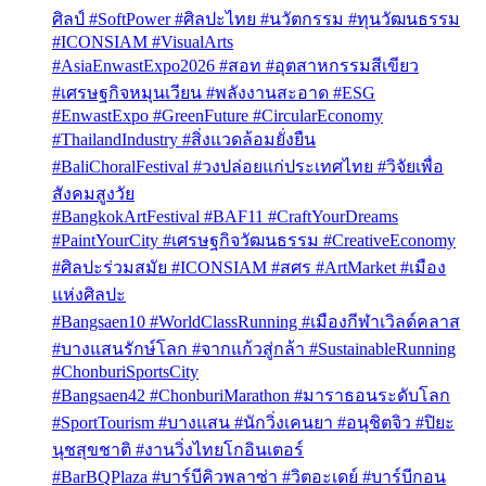
ศิลป์ #SoftPower #ศิลปะไทย #นวัตกรรม #ทุนวัฒนธรรม
#ICONSIAM #VisualArts
#AsiaEnwastExpo2026 #สอท #อุตสาหกรรมสีเขียว
#เศรษฐกิจหมุนเวียน #พลังงานสะอาด #ESG
#EnwastExpo #GreenFuture #CircularEconomy
#ThailandIndustry #สิ่งแวดล้อมยั่งยืน
#BaliChoralFestival #วงปล่อยแก่ประเทศไทย #วิจัยเพื่อ
สังคมสูงวัย
#BangkokArtFestival #BAF11 #CraftYourDreams
#PaintYourCity #เศรษฐกิจวัฒนธรรม #CreativeEconomy
#ศิลปะร่วมสมัย #ICONSIAM #สศร #ArtMarket #เมือง
แห่งศิลปะ
#Bangsaen10 #WorldClassRunning #เมืองกีฬาเวิลด์คลาส
#บางแสนรักษ์โลก #จากแก้วสู่กล้า #SustainableRunning
#ChonburiSportsCity
#Bangsaen42 #ChonburiMarathon #มาราธอนระดับโลก
#SportTourism #บางแสน #นักวิ่งเคนยา #อนุชิตจิว #ปิยะ
นุชสุขชาติ #งานวิ่งไทยโกอินเตอร์
#BarBQPlaza #บาร์บีคิวพลาซ่า #วิตอะเดย์ #บาร์บีกอน