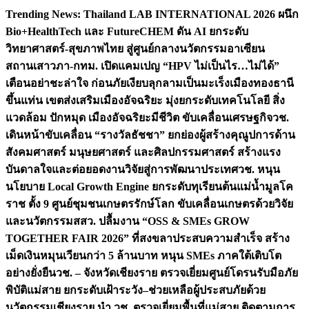
Skip
Trending News:
Thailand LAB INTERNATIONAL 2026 ผนึก
to
Bio+HealthTech และ FutureCHEM ดัน AI ยกระดับ
content
วิทยาศาสตร์-สุขภาพไทย สู่ศูนย์กลางนวัตกรรมอาเซียน
สถานเสาวภา-กทม. เปิดแคมเปญ “HPV ไม่เป็นไร…ไม่ได้”
เตือนอย่าชะล่าใจ ก่อนภัยเงียบลุกลามเป็นมะเร็ง
เมืองทองธานี
ขึ้นแท่น เขตส่งเสริมเมืองอัจฉริยะ มุ่งยกระดับเทคโนโลยี สิ่ง
แวดล้อม ปักหมุด เมืองอัจฉริยะมีชีวิต ขับเคลื่อนเศรษฐกิจ
วช.
เดินหน้าขับเคลื่อน “รางวัลธัชชา” ยกย่องผู้สร้างคุณูปการด้าน
สังคมศาสตร์ มนุษยศาสตร์ และศิลปกรรมศาสตร์ สร้างแรง
บันดาลใจและต่อยอดงานวิจัยสู่การพัฒนาประเทศ
วช. หนุน
นโยบาย Local Growth Engine ยกระดับทุเรียนต้นแม่น้ำมูลโค
ราช ตั้ง 9 ศูนย์ชุมชนเกษตรรักษ์โลก ขับเคลื่อนเกษตรด้วยวิจัย
และนวัตกรรม
สสว. ปลื้มงาน “OSS & SMEs GROW
TOGETHER FAIR 2026” ที่สงขลาประสบความสำเร็จ สร้าง
เม็ดเงินหมุนเวียนกว่า 5 ล้านบาท หนุน SMEs ภาคใต้เติบโต
อย่างยั่งยืน
วช. – จังหวัดเชียงราย ตรวจเยี่ยมศูนย์โดรนรับมือภัย
พิบัติแม่สาย ยกระดับเฝ้าระวัง–ช่วยเหลือผู้ประสบภัยด้วย
นวัตกรรม
เชียงราย นำ วช. ตรวจเยี่ยมพื้นที่แม่สาย ติดตามการ