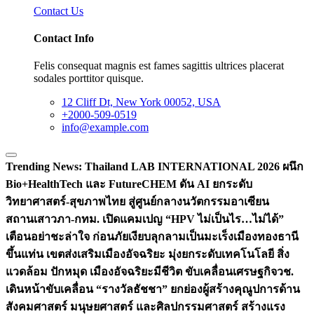
Contact Us
Contact Info
Felis consequat magnis est fames sagittis ultrices placerat
sodales porttitor quisque.
12 Cliff Dt, New York 00052, USA
+2000-509-0519
info@example.com
Trending News:
Thailand LAB INTERNATIONAL 2026 ผนึก
Bio+HealthTech และ FutureCHEM ดัน AI ยกระดับ
วิทยาศาสตร์-สุขภาพไทย สู่ศูนย์กลางนวัตกรรมอาเซียน
สถานเสาวภา-กทม. เปิดแคมเปญ “HPV ไม่เป็นไร…ไม่ได้”
เตือนอย่าชะล่าใจ ก่อนภัยเงียบลุกลามเป็นมะเร็ง
เมืองทองธานี
ขึ้นแท่น เขตส่งเสริมเมืองอัจฉริยะ มุ่งยกระดับเทคโนโลยี สิ่ง
แวดล้อม ปักหมุด เมืองอัจฉริยะมีชีวิต ขับเคลื่อนเศรษฐกิจ
วช.
เดินหน้าขับเคลื่อน “รางวัลธัชชา” ยกย่องผู้สร้างคุณูปการด้าน
สังคมศาสตร์ มนุษยศาสตร์ และศิลปกรรมศาสตร์ สร้างแรง