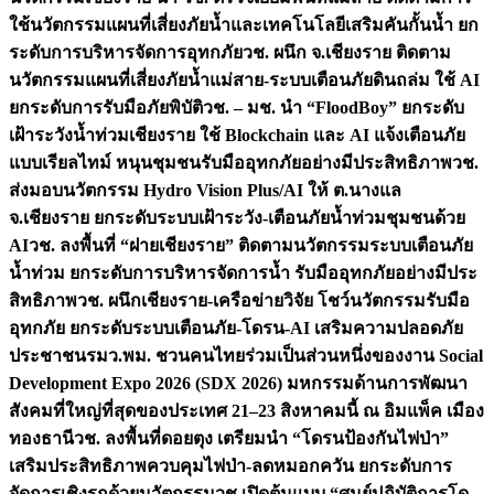
ใช้นวัตกรรมแผนที่เสี่ยงภัยน้ำและเทคโนโลยีเสริมคันกั้นน้ำ ยก
ระดับการบริหารจัดการอุทกภัย
วช. ผนึก จ.เชียงราย ติดตาม
นวัตกรรมแผนที่เสี่ยงภัยน้ำแม่สาย-ระบบเตือนภัยดินถล่ม ใช้ AI
ยกระดับการรับมือภัยพิบัติ
วช. – มช. นำ “FloodBoy” ยกระดับ
เฝ้าระวังน้ำท่วมเชียงราย ใช้ Blockchain และ AI แจ้งเตือนภัย
แบบเรียลไทม์ หนุนชุมชนรับมืออุทกภัยอย่างมีประสิทธิภาพ
วช.
ส่งมอบนวัตกรรม Hydro Vision Plus/AI ให้ ต.นางแล
จ.เชียงราย ยกระดับระบบเฝ้าระวัง-เตือนภัยน้ำท่วมชุมชนด้วย
AI
วช. ลงพื้นที่ “ฝายเชียงราย” ติดตามนวัตกรรมระบบเตือนภัย
น้ำท่วม ยกระดับการบริหารจัดการน้ำ รับมืออุทกภัยอย่างมีประ
สิทธิภาพ
วช. ผนึกเชียงราย-เครือข่ายวิจัย โชว์นวัตกรรมรับมือ
อุทกภัย ยกระดับระบบเตือนภัย-โดรน-AI เสริมความปลอดภัย
ประชาชน
รมว.พม. ชวนคนไทยร่วมเป็นส่วนหนึ่งของงาน Social
Development Expo 2026 (SDX 2026) มหกรรมด้านการพัฒนา
สังคมที่ใหญ่ที่สุดของประเทศ 21–23 สิงหาคมนี้ ณ อิมแพ็ค เมือง
ทองธานี
วช. ลงพื้นที่ดอยตุง เตรียมนำ “โดรนป้องกันไฟป่า”
เสริมประสิทธิภาพควบคุมไฟป่า-ลดหมอกควัน ยกระดับการ
จัดการเชิงรุกด้วยนวัตกรรม
วช.เปิดต้นแบบ “ศูนย์ปฏิบัติการโด