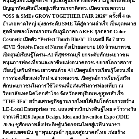
หนุนศูนย์รวมผู้เชี่ยวชาญและศูนย์กลางองค์ความรู้ ยกระดับทุน
ปัญญาทัศนศิลป์ไทยสู่เวทีนานาชาติ
สสว. เปิดฉากมหกรรม
“OSS & SMEs GROW TOGETHER FAIR 2026” ครั้งที่ 4 ณ
อำเภอหาดใหญ่ มุ่งยกระดับ SME ใต้สู่ความสำเร็จ เป็นจุดหมาย
สุดท้ายของโครงการระดับภูมิภาค
NAREE รุกตลาด Color
Cosmetic เปิดตัว “Perfect Touch Blush” 18 เฉดสี ดึง 7 สาว
4EVE นั่งแท่น Face of Naree ตั้งเป้ายอดขาย 100 ล้านบาท
วช.
เปิดศูนย์เรียนรู้โดรน–AI ที่สุพรรณบุรี ยกระดับทักษะเยาวชน
หนุนการท่องเที่ยวและอาชีพแห่งอนาคต
วช. ขยายโอกาสการ
เรียนรู้ เสริมทักษะเยาวชนด้วย AI เปิดศูนย์การเรียนรู้โดรนเพื่อ
การท่องเที่ยวแห่งใหม่ จ.อ่างทอง
วช. เปิดศูนย์การเรียนรู้เสริม
ทักษะเยาวชนในการใช้โดรนเพื่อส่งเสริมการท่องเที่ยว ณ
วิทยาลัยเทคนิคโคกสำโรง จังหวัดลพบุรี
บพท.ชูสูตรสำเร็จ
“THE 3Ea” สร้างเศรษฐกิจฐานรากไทยให้เติบโตด้วยการสร้าง
LE-Local Enterprises
วช. แถลงข่าวนักประดิษฐ์ไทย คว้ารางวัล
จากเวที 2026 Japan Design, Idea and Invention Expo (JDIE
2026) ชูศักยภาพสิ่งประดิษฐ์นวัตกรรมไทยสู่เวทีนานาชา
ติ
ศ.ดร.ยศชนัน ชู “ทุนมนุษย์” กุญแจสู่อนาคตไทย เร่งสร้าง