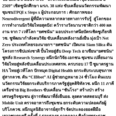
2569” เชิดชูนักศึกษา มรภ. 38 แห่ง ขับเคลื่อนนวัตกรรมพัฒนา
ชุมชน
TPQI x Steps x ผู้ประกอบการ : ศักยภาพของ
Neurodivergent ผู้ที่มีความหลากหลายทางการรับรู้ สู่โลกของ
การทำงาน
นักวิจัยไทยสุดปัง! คว้ารางวัลนานาชาติกว่า 400 ผล
งาน จาก 7 เวทีโลก “ยศชนัน” มอบประกาศนียบัตรเชิดชูเกียรติ
วช. ชูพัฒนากำลังคนวิจัย ขับเคลื่อนพลังงานยั่งยืน มุ่งเป้า Net
Zero ประเทศไทย
รองนายกฯ “ยศชนัน” เปิดเกม Siam Silica ดัน
โครงการชิปแห่งชาติ ปั้นไทยสู่ฮับ Deep Tech อาเซียน
“ยศชนัน”
ชูพลัง Research Synergy ผนึกนักวิจัย-เอกชน-ชุมชน เปลี่ยนงาน
วิจัยไทยสู่พลังขับเคลื่อนประเทศ
สรพ. ครบรอบ 17 ปี ชูมาตรฐาน
HA ไทยสู่เวทีโลก ปักหมุด Digital Health ยกระดับระบบสุขภาพ
สู่สากล
วช. ดัน “CIBbot” AI ผู้ช่วยกฎหมาย 24 ชั่วโมง ต้นแบบ
นวัตกรรมวิจัยยกระดับบริการภาครัฐสู่ยุคดิจิทัล
วช. ผนึก 11 ภาคี
เครือข่าย Big Brothers ขับเคลื่อน “ชันโรง” สร้างป่า สร้าง
เศรษฐกิจชุมชน สู่การพัฒนาที่ยั่งยืน
อย. ลุยตลาดสดธนบุรี ส่ง
Mobile Unit ตรวจอาหารถึงชุมชน ยกระดับความปลอดภัยผู้
บริโภค
วช. ผนึกมูลนิธิอาจารย์สุกรีฯ จัดประลองยอดฝีมือ
เยาวชนดนตรี ครั้งที่ 4 รอบรองฯ ภาคกลาง ชิงถ้วยพระราช