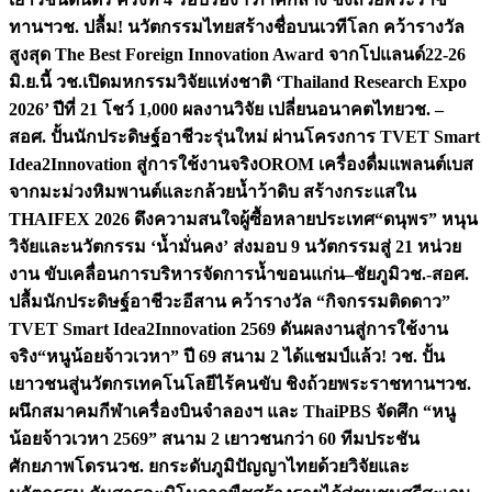
ทานฯ
วช. ปลื้ม! นวัตกรรมไทยสร้างชื่อบนเวทีโลก คว้ารางวัล
สูงสุด The Best Foreign Innovation Award จากโปแลนด์
22-26
มิ.ย.นี้ วช.เปิดมหกรรมวิจัยแห่งชาติ ‘Thailand Research Expo
2026’ ปีที่ 21 โชว์ 1,000 ผลงานวิจัย เปลี่ยนอนาคตไทย
วช. –
สอศ. ปั้นนักประดิษฐ์อาชีวะรุ่นใหม่ ผ่านโครงการ TVET Smart
Idea2Innovation สู่การใช้งานจริง
OROM เครื่องดื่มแพลนต์เบส
จากมะม่วงหิมพานต์และกล้วยน้ำว้าดิบ สร้างกระแสใน
THAIFEX 2026 ดึงความสนใจผู้ซื้อหลายประเทศ
“ดนุพร” หนุน
วิจัยและนวัตกรรม ‘น้ำมั่นคง’ ส่งมอบ 9 นวัตกรรมสู่ 21 หน่วย
งาน ขับเคลื่อนการบริหารจัดการน้ำขอนแก่น–ชัยภูมิ
วช.-สอศ.
ปลื้มนักประดิษฐ์อาชีวะอีสาน คว้ารางวัล “กิจกรรมติดดาว”
TVET Smart Idea2Innovation 2569 ดันผลงานสู่การใช้งาน
จริง
“หนูน้อยจ้าวเวหา” ปี 69 สนาม 2 ได้แชมป์แล้ว! วช. ปั้น
เยาวชนสู่นวัตกรเทคโนโลยีไร้คนขับ ชิงถ้วยพระราชทานฯ
วช.
ผนึกสมาคมกีฬาเครื่องบินจำลองฯ และ ThaiPBS จัดศึก “หนู
น้อยจ้าวเวหา 2569” สนาม 2 เยาวชนกว่า 60 ทีมประชัน
ศักยภาพโดรน
วช. ยกระดับภูมิปัญญาไทยด้วยวิจัยและ