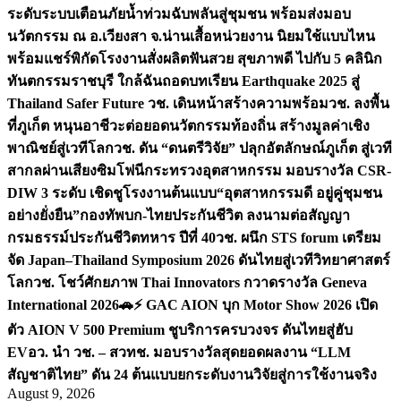
ระดับระบบเตือนภัยน้ำท่วมฉับพลันสู่ชุมชน พร้อมส่งมอบ
นวัตกรรม ณ อ.เวียงสา จ.น่าน
เสื้อหน่วยงาน นิยมใช้แบบไหน
พร้อมแชร์พิกัดโรงงานสั่งผลิต
ฟันสวย สุขภาพดี ไปกับ 5 คลินิก
ทันตกรรมราชบุรี ใกล้ฉัน
ถอดบทเรียน Earthquake 2025 สู่
Thailand Safer Future วช. เดินหน้าสร้างความพร้อม
วช. ลงพื้น
ที่ภูเก็ต หนุนอาชีวะต่อยอดนวัตกรรมท้องถิ่น สร้างมูลค่าเชิง
พาณิชย์สู่เวทีโลก
วช. ดัน “ดนตรีวิจัย” ปลุกอัตลักษณ์ภูเก็ต สู่เวที
สากลผ่านเสียงซิมโฟนี
กระทรวงอุตสาหกรรม มอบรางวัล CSR-
DIW 3 ระดับ เชิดชูโรงงานต้นแบบ“อุตสาหกรรมดี อยู่คู่ชุมชน
อย่างยั่งยืน”
กองทัพบก-ไทยประกันชีวิต ลงนามต่อสัญญา
กรมธรรม์ประกันชีวิตทหาร ปีที่ 40
วช. ผนึก STS forum เตรียม
จัด Japan–Thailand Symposium 2026 ดันไทยสู่เวทีวิทยาศาสตร์
โลก
วช. โชว์ศักยภาพ Thai Innovators กวาดรางวัล Geneva
International 2026
🚗⚡️ GAC AION บุก Motor Show 2026 เปิด
ตัว AION V 500 Premium ชูบริการครบวงจร ดันไทยสู่ฮับ
EV
อว. นำ วช. – สวทช. มอบรางวัลสุดยอดผลงาน “LLM
สัญชาติไทย” ดัน 24 ต้นแบบยกระดับงานวิจัยสู่การใช้งานจริง
August 9, 2026