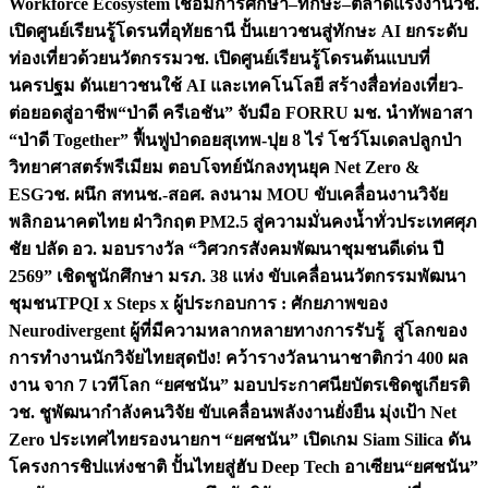
Workforce Ecosystem เชื่อมการศึกษา–ทักษะ–ตลาดแรงงาน
วช.
เปิดศูนย์เรียนรู้โดรนที่อุทัยธานี ปั้นเยาวชนสู่ทักษะ AI ยกระดับ
ท่องเที่ยวด้วยนวัตกรรม
วช. เปิดศูนย์เรียนรู้โดรนต้นแบบที่
นครปฐม ดันเยาวชนใช้ AI และเทคโนโลยี สร้างสื่อท่องเที่ยว-
ต่อยอดสู่อาชีพ
“ป่าดี ครีเอชัน” จับมือ FORRU มช. นำทัพอาสา
“ป่าดี Together” ฟื้นฟูป่าดอยสุเทพ-ปุย 8 ไร่ โชว์โมเดลปลูกป่า
วิทยาศาสตร์พรีเมียม ตอบโจทย์นักลงทุนยุค Net Zero &
ESG
วช. ผนึก สทนช.-สอศ. ลงนาม MOU ขับเคลื่อนงานวิจัย
พลิกอนาคตไทย ฝ่าวิกฤต PM2.5 สู่ความมั่นคงน้ำทั่วประเทศ
ศุภ
ชัย ปลัด อว. มอบรางวัล “วิศวกรสังคมพัฒนาชุมชนดีเด่น ปี
2569” เชิดชูนักศึกษา มรภ. 38 แห่ง ขับเคลื่อนนวัตกรรมพัฒนา
ชุมชน
TPQI x Steps x ผู้ประกอบการ : ศักยภาพของ
Neurodivergent ผู้ที่มีความหลากหลายทางการรับรู้ สู่โลกของ
การทำงาน
นักวิจัยไทยสุดปัง! คว้ารางวัลนานาชาติกว่า 400 ผล
งาน จาก 7 เวทีโลก “ยศชนัน” มอบประกาศนียบัตรเชิดชูเกียรติ
วช. ชูพัฒนากำลังคนวิจัย ขับเคลื่อนพลังงานยั่งยืน มุ่งเป้า Net
Zero ประเทศไทย
รองนายกฯ “ยศชนัน” เปิดเกม Siam Silica ดัน
โครงการชิปแห่งชาติ ปั้นไทยสู่ฮับ Deep Tech อาเซียน
“ยศชนัน”