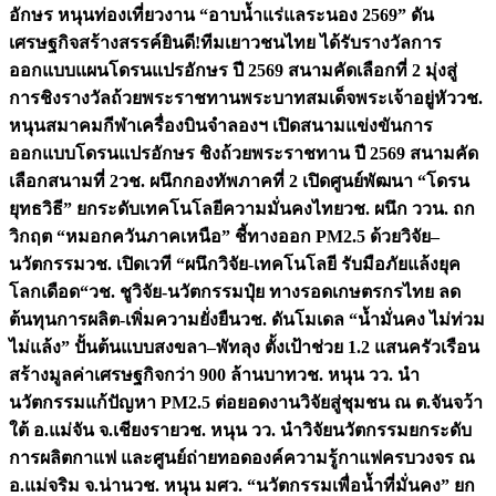
อักษร หนุนท่องเที่ยวงาน “อาบน้ำแร่แลระนอง 2569” ดัน
เศรษฐกิจสร้างสรรค์
ยินดี!ทีมเยาวชนไทย ได้รับรางวัลการ
ออกแบบแผนโดรนแปรอักษร ปี 2569 สนามคัดเลือกที่ 2 มุ่งสู่
การชิงรางวัลถ้วยพระราชทานพระบาทสมเด็จพระเจ้าอยู่หัว
วช.
หนุนสมาคมกีฬาเครื่องบินจำลองฯ เปิดสนามแข่งขันการ
ออกแบบโดรนแปรอักษร ชิงถ้วยพระราชทาน ปี 2569 สนามคัด
เลือกสนามที่ 2
วช. ผนึกกองทัพภาคที่ 2 เปิดศูนย์พัฒนา “โดรน
ยุทธวิธี” ยกระดับเทคโนโลยีความมั่นคงไทย
วช. ผนึก ววน. ถก
วิกฤต “หมอกควันภาคเหนือ” ชี้ทางออก PM2.5 ด้วยวิจัย–
นวัตกรรม
วช. เปิดเวที “ผนึกวิจัย-เทคโนโลยี รับมือภัยแล้งยุค
โลกเดือด“
วช. ชูวิจัย-นวัตกรรมปุ๋ย ทางรอดเกษตรกรไทย ลด
ต้นทุนการผลิต-เพิ่มความยั่งยืน
วช. ดันโมเดล “น้ำมั่นคง ไม่ท่วม
ไม่แล้ง” ปั้นต้นแบบสงขลา–พัทลุง ตั้งเป้าช่วย 1.2 แสนครัวเรือน
สร้างมูลค่าเศรษฐกิจกว่า 900 ล้านบาท
วช. หนุน วว. นำ
นวัตกรรมแก้ปัญหา PM2.5 ต่อยอดงานวิจัยสู่ชุมชน ณ ต.จันจว้า
ใต้ อ.แม่จัน จ.เชียงราย
วช. หนุน วว. นำวิจัยนวัตกรรมยกระดับ
การผลิตกาแฟ และศูนย์ถ่ายทอดองค์ความรู้กาแฟครบวงจร ณ
อ.แม่จริม จ.น่าน
วช. หนุน มศว. “นวัตกรรมเพื่อน้ำที่มั่นคง” ยก