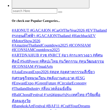
Search
for:
Or check our Popular Categories...
#AIONUT #GACAION #CarOfTheYear2026 #EVThailand
#รถยนต์ไฟฟ้า #GACAIONThailand #HatchbackEV
#MotorShow2026
#AmazingThailandCountdown2025 #ICONSIAM
#ICONSIAMCountdown2025
#ARTDNAHUB #วช #NRCT #อว #กระทรวงอว #ทัศน
ศิลป์ #SoftPower #ศิลปะไทย #นวัตกรรม #ทุนวัฒนธรรม
#ICONSIAM #VisualArts
#AsiaEnwastExpo2026 #สอท #อุตสาหกรรมสีเขียว
#เศรษฐกิจหมุนเวียน #พลังงานสะอาด #ESG
#EnwastExpo #GreenFuture #CircularEconomy
#ThailandIndustry #สิ่งแวดล้อมยั่งยืน
#BaliChoralFestival #วงปล่อยแก่ประเทศไทย #วิจัยเพื่อ
สังคมสูงวัย
#BangkokArtFestival #BAF11 #CraftYourDreams