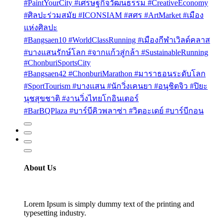
#PaintYourCity #เศรษฐกิจวัฒนธรรม #CreativeEconomy
#ศิลปะร่วมสมัย #ICONSIAM #สศร #ArtMarket #เมือง
แห่งศิลปะ
#Bangsaen10 #WorldClassRunning #เมืองกีฬาเวิลด์คลาส
#บางแสนรักษ์โลก #จากแก้วสู่กล้า #SustainableRunning
#ChonburiSportsCity
#Bangsaen42 #ChonburiMarathon #มาราธอนระดับโลก
#SportTourism #บางแสน #นักวิ่งเคนยา #อนุชิตจิว #ปิยะ
นุชสุขชาติ #งานวิ่งไทยโกอินเตอร์
#BarBQPlaza #บาร์บีคิวพลาซ่า #วิตอะเดย์ #บาร์บีกอน
About Us
Lorem Ipsum is simply dummy text of the printing and
typesetting industry.