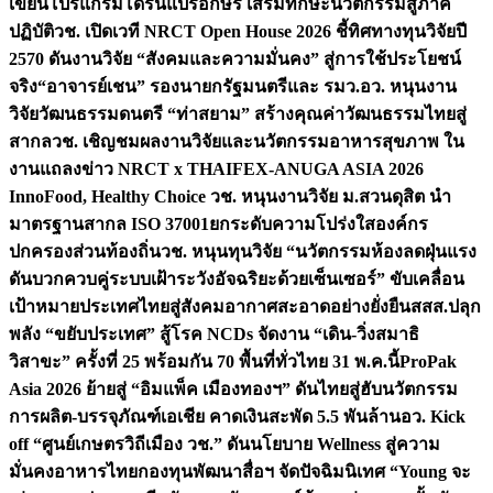
เขียนโปรแกรมโดรนแปรอักษร เสริมทักษะนวัตกรรมสู่ภาค
ปฏิบัติ
วช. เปิดเวที NRCT Open House 2026 ชี้ทิศทางทุนวิจัยปี
2570 ดันงานวิจัย “สังคมและความมั่นคง” สู่การใช้ประโยชน์
จริง
“อาจารย์เชน” รองนายกรัฐมนตรีและ รมว.อว. หนุนงาน
วิจัยวัฒนธรรมดนตรี “ท่าสยาม” สร้างคุณค่าวัฒนธรรมไทยสู่
สากล
วช. เชิญชมผลงานวิจัยและนวัตกรรมอาหารสุขภาพ ใน
งานแถลงข่าว NRCT x THAIFEX-ANUGA ASIA 2026
InnoFood, Healthy Choice
วช. หนุนงานวิจัย ม.สวนดุสิต นำ
มาตรฐานสากล ISO 37001ยกระดับความโปร่งใสองค์กร
ปกครองส่วนท้องถิ่น
วช. หนุนทุนวิจัย “นวัตกรรมห้องลดฝุ่นแรง
ดันบวกควบคู่ระบบเฝ้าระวังอัจฉริยะด้วยเซ็นเซอร์” ขับเคลื่อน
เป้าหมายประเทศไทยสู่สังคมอากาศสะอาดอย่างยั่งยืน
สสส.ปลุก
พลัง “ขยับประเทศ” สู้โรค NCDs จัดงาน “เดิน-วิ่งสมาธิ
วิสาขะ” ครั้งที่ 25 พร้อมกัน 70 พื้นที่ทั่วไทย 31 พ.ค.นี้
ProPak
Asia 2026 ย้ายสู่ “อิมแพ็ค เมืองทองฯ” ดันไทยสู่ฮับนวัตกรรม
การผลิต-บรรจุภัณฑ์เอเชีย คาดเงินสะพัด 5.5 พันล้าน
อว. Kick
off “ศูนย์เกษตรวิถีเมือง วช.” ดันนโยบาย Wellness สู่ความ
มั่นคงอาหารไทย
กองทุนพัฒนาสื่อฯ จัดปัจฉิมนิเทศ “Young จะ