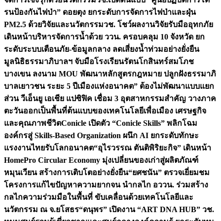
รนป้องกันไฟป่า” ดอยตุง ยกระดับการจัดการไฟป่าและฝุ่น
PM2.5 ด้วยวิจัยและนวัตกรรม
วช. โชว์ผลงานวิจัยรับมืออุทกภัย
เดินหน้าบริหารจัดการน้ำด้วย ววน. ครอบคลุม 10 จังหวัด ยก
ระดับระบบเตือนภัย-ข้อมูลกลาง ลดเสี่ยงน้ำท่วมอย่างยั่งยืน
มูลนิธิธรรมาภิบาลฯ จับมือโรงเรียนรัตนโกสินทร์สมโภช
บางเขน ลงนาม MOU พัฒนาหลักสูตรกฎหมาย ปลูกฝังธรรมาภิ
บาลเยาวชน ระยะ 5 ปี
เมืองแห่งอนาคต” ต้องไม่พัฒนาแบบแยก
ส่วน วีเอ็นยู เอเชีย แปซิฟิค เชื่อม 3 อุตสาหกรรมสำคัญ วางภาค
ตะวันออกเป็นพื้นที่ต้นแบบของเทคโนโลยีเพื่อเมือง เศรษฐกิจ
และคุณภาพชีวิต
Conicle เปิดตัว “Conicle Skills” พลิกโฉม
องค์กรสู่ Skills-Based Organization ผนึก AI ยกระดับทักษะ
แรงงานไทยรับโลกอนาคต
“อุไรวรรณ ตันติพิริยะกิจ” เดินหน้า
HomePro Circular Economy มุ่งเปลี่ยนของเก่าสู่ผลิตภัณฑ์
หมุนเวียน สร้างการเติบโตอย่างยั่งยืน
“ยศชนัน” ตรวจเยี่ยมชม
โครงการแก้ไขปัญหาความยากจน นำกลไก อววน. ร่วมสร้าง
กลไกความร่วมมือในพื้นที่ ขับเคลื่อนด้วยเทคโนโลยีและ
นวัตกรรม ณ จ.ยโสธร
“ดนุพร” เปิดงาน “ART DNA HUB” วช.