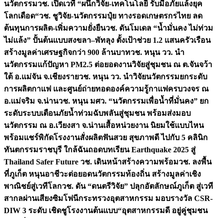
นวัตกรรม
วช. เปิดเวที “ผนึกวิจัย-เทคโนโลยี รับมือภัยแล้งยุค
โลกเดือด“
วช. ชูวิจัย-นวัตกรรมปุ๋ย ทางรอดเกษตรกรไทย ลด
ต้นทุนการผลิต-เพิ่มความยั่งยืน
วช. ดันโมเดล “น้ำมั่นคง ไม่ท่วม
ไม่แล้ง” ปั้นต้นแบบสงขลา–พัทลุง ตั้งเป้าช่วย 1.2 แสนครัวเรือน
สร้างมูลค่าเศรษฐกิจกว่า 900 ล้านบาท
วช. หนุน วว. นำ
นวัตกรรมแก้ปัญหา PM2.5 ต่อยอดงานวิจัยสู่ชุมชน ณ ต.จันจว้า
ใต้ อ.แม่จัน จ.เชียงราย
วช. หนุน วว. นำวิจัยนวัตกรรมยกระดับ
การผลิตกาแฟ และศูนย์ถ่ายทอดองค์ความรู้กาแฟครบวงจร ณ
อ.แม่จริม จ.น่าน
วช. หนุน มศว. “นวัตกรรมเพื่อน้ำที่มั่นคง” ยก
ระดับระบบเตือนภัยน้ำท่วมฉับพลันสู่ชุมชน พร้อมส่งมอบ
นวัตกรรม ณ อ.เวียงสา จ.น่าน
เสื้อหน่วยงาน นิยมใช้แบบไหน
พร้อมแชร์พิกัดโรงงานสั่งผลิต
ฟันสวย สุขภาพดี ไปกับ 5 คลินิก
ทันตกรรมราชบุรี ใกล้ฉัน
ถอดบทเรียน Earthquake 2025 สู่
Thailand Safer Future วช. เดินหน้าสร้างความพร้อม
วช. ลงพื้น
ที่ภูเก็ต หนุนอาชีวะต่อยอดนวัตกรรมท้องถิ่น สร้างมูลค่าเชิง
พาณิชย์สู่เวทีโลก
วช. ดัน “ดนตรีวิจัย” ปลุกอัตลักษณ์ภูเก็ต สู่เวที
สากลผ่านเสียงซิมโฟนี
กระทรวงอุตสาหกรรม มอบรางวัล CSR-
DIW 3 ระดับ เชิดชูโรงงานต้นแบบ“อุตสาหกรรมดี อยู่คู่ชุมชน