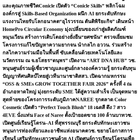
และคุณภาพชีวิต
Conicle เปิดตัว “Conicle Skills” พลิกโฉม
องค์กรสู่ Skills-Based Organization ผนึก AI ยกระดับทักษะ
แรงงานไทยรับโลกอนาคต
“อุไรวรรณ ตันติพิริยะกิจ” เดินหน้า
HomePro Circular Economy มุ่งเปลี่ยนของเก่าสู่ผลิตภัณฑ์
หมุนเวียน สร้างการเติบโตอย่างยั่งยืน
“ยศชนัน” ตรวจเยี่ยมชม
โครงการแก้ไขปัญหาความยากจน นำกลไก อววน. ร่วมสร้าง
กลไกความร่วมมือในพื้นที่ ขับเคลื่อนด้วยเทคโนโลยีและ
นวัตกรรม ณ จ.ยโสธร
“ดนุพร” เปิดงาน “ART DNA HUB” วช.
หนุนศูนย์รวมผู้เชี่ยวชาญและศูนย์กลางองค์ความรู้ ยกระดับทุน
ปัญญาทัศนศิลป์ไทยสู่เวทีนานาชาติ
สสว. เปิดฉากมหกรรม
“OSS & SMEs GROW TOGETHER FAIR 2026” ครั้งที่ 4 ณ
อำเภอหาดใหญ่ มุ่งยกระดับ SME ใต้สู่ความสำเร็จ เป็นจุดหมาย
สุดท้ายของโครงการระดับภูมิภาค
NAREE รุกตลาด Color
Cosmetic เปิดตัว “Perfect Touch Blush” 18 เฉดสี ดึง 7 สาว
4EVE นั่งแท่น Face of Naree ตั้งเป้ายอดขาย 100 ล้านบาท
วช.
เปิดศูนย์เรียนรู้โดรน–AI ที่สุพรรณบุรี ยกระดับทักษะเยาวชน
หนุนการท่องเที่ยวและอาชีพแห่งอนาคต
วช. ขยายโอกาสการ
เรียนรู้ เสริมทักษะเยาวชนด้วย AI เปิดศูนย์การเรียนรู้โดรนเพื่อ