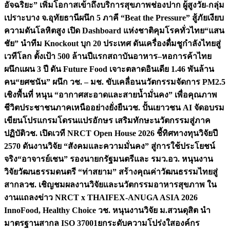
อัจฉริยะ” เพิ่มโอกาสเข้าถึงบริการสุขภาพช่องปาก ผู้สูงวัย-กลุ่ม
เปราะบาง จ.อุทัยธานี
ผนึก 5 ภาคี “Beat the Pressure” สู้ภัยเงียบ
ความดันโลหิตสูง เปิด Dashboard แห่งชาติคุมโรคทั่วไทย
“แสน
ชัย” นำทีม Knockout บุก 20 ประเทศ ดันเครื่องดื่มชูกำลังไทยสู่
เวทีโลก ตั้งเป้า 500 ล้านปีแรก
สถาบันอาหาร–หอการค้าไทย
ผนึกแผน 3 ปี ดัน Future Food เจาะตลาดอินเดีย 1.46 พันล้าน
คน
“ยศชนัน” ผนึก วช. – มช. ขับเคลื่อนนวัตกรรมจัดการ PM2.5
เชิงพื้นที่ หนุน “อากาศสะอาดและสายน้ำมั่นคง” เพื่อคุณภาพ
ชีวิตประชาชนภาคเหนืออย่างยั่งยืน
วช. ปั้นเยาวชน AI จัดอบรม
เขียนโปรแกรมโดรนแปรอักษร เสริมทักษะนวัตกรรมสู่ภาค
ปฏิบัติ
วช. เปิดเวที NRCT Open House 2026 ชี้ทิศทางทุนวิจัยปี
2570 ดันงานวิจัย “สังคมและความมั่นคง” สู่การใช้ประโยชน์
จริง
“อาจารย์เชน” รองนายกรัฐมนตรีและ รมว.อว. หนุนงาน
วิจัยวัฒนธรรมดนตรี “ท่าสยาม” สร้างคุณค่าวัฒนธรรมไทยสู่
สากล
วช. เชิญชมผลงานวิจัยและนวัตกรรมอาหารสุขภาพ ใน
งานแถลงข่าว NRCT x THAIFEX-ANUGA ASIA 2026
InnoFood, Healthy Choice
วช. หนุนงานวิจัย ม.สวนดุสิต นำ
มาตรฐานสากล ISO 37001ยกระดับความโปร่งใสองค์กร