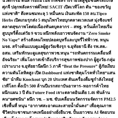
นวัตกรรม ดันสารอะมิโนจากพืชสร้างรายได้สู่ชุมชนศรีสะเกษ
ศุภจี ปลุกพลังคราฟต์ไทย! SACIT เปิดเวทีโลก ดัน “ของขวัญ
แห่งชาติ” ดึงคนชมทะลุ 5 หมื่นคน เงินสะพัด 150 ลบ.
Tipco
Herbs เปิดเกมรุกส่ง 5 สมุนไพรไทยบุกตลาดเวลเนส มุ่งชิงแชร์
ตลาดสุขภาพโตต่อเนื่อง
ทันตบุคลากร – สพฐ. หวั่นเด็กไทยเริ่ม
สูบบุหรี่ตั้งแต่วัย 9 ขวบ ผนึกพลังเยาวชนจัดงาน “Zero Smoke
No Vape” สร้างสังคมไทยปลอดบุหรี่และบุหรี่ไฟฟ้า
วช. หนุน
มจธ. สร้างต้นแบบดูแลผู้สูงวัยเชิงรุก จ.อุทัยธานี ดึง รพ.สต.-
อสม. เสริมทักษะดูแลสุขภาพ
วช.หนุน “รถทันตกรรมเคลื่อนที่
อัจฉริยะ” เพิ่มโอกาสเข้าถึงบริการสุขภาพช่องปาก ผู้สูงวัย-กลุ่ม
เปราะบาง จ.อุทัยธานี
ผนึก 5 ภาคี “Beat the Pressure” สู้ภัยเงียบ
ความดันโลหิตสูง เปิด Dashboard แห่งชาติคุมโรคทั่วไทย
“แสน
ชัย” นำทีม Knockout บุก 20 ประเทศ ดันเครื่องดื่มชูกำลังไทยสู่
เวทีโลก ตั้งเป้า 500 ล้านปีแรก
สถาบันอาหาร–หอการค้าไทย
ผนึกแผน 3 ปี ดัน Future Food เจาะตลาดอินเดีย 1.46 พันล้าน
คน
“ยศชนัน” ผนึก วช. – มช. ขับเคลื่อนนวัตกรรมจัดการ PM2.5
เชิงพื้นที่ หนุน “อากาศสะอาดและสายน้ำมั่นคง” เพื่อคุณภาพ
ชีวิตประชาชนภาคเหนืออย่างยั่งยืน
วช. ปั้นเยาวชน AI จัดอบรม