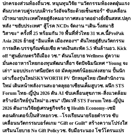
ปกครองส่วนท้องถิ่น
วช. หนุนทุนวิจัย “นวัตกรรมห้องลดฝุ่นแรง
ดันบวกควบคู่ระบบเฝ้าระวังอัจฉริยะด้วยเซ็นเซอร์” ขับเคลื่อน
เป้าหมายประเทศไทยสู่สังคมอากาศสะอาดอย่างยั่งยืน
สสส.ปลุก
พลัง “ขยับประเทศ” สู้โรค NCDs จัดงาน “เดิน-วิ่งสมาธิ
วิสาขะ” ครั้งที่ 25 พร้อมกัน 70 พื้นที่ทั่วไทย 31 พ.ค.นี้
ProPak
Asia 2026 ย้ายสู่ “อิมแพ็ค เมืองทองฯ” ดันไทยสู่ฮับนวัตกรรม
การผลิต-บรรจุภัณฑ์เอเชีย คาดเงินสะพัด 5.5 พันล้าน
อว. Kick
off “ศูนย์เกษตรวิถีเมือง วช.” ดันนโยบาย Wellness สู่ความ
มั่นคงอาหารไทย
กองทุนพัฒนาสื่อฯ จัดปัจฉิมนิเทศ “Young จะ
เล่า” มอบประกาศนียบัตร 60 มัคคุเทศก์น้อยแห่งสยาม ปั้นนัก
เล่าเรื่องรุ่นใหม่
SKYWORTH PV ปักหมุดไทย เปิดสำนักงาน
ใหม่ เดินหน้าพลังงานสะอาดลุยอาเซียนเต็มสูบ
วช. ผนึก STS
Forum ไทย–ญี่ปุ่น 2026 ดัน AI ขับเคลื่อนสุขภาพ–สิ่งแวดล้อม
สร้างนักวิทย์รุ่นใหม่
“อ.เชน” เปิดเวที STS Forum ไทย–ญี่ปุ่น
2026 ดันงานวิจัยสู่เศรษฐกิจจริง ชู Health Economy–เซมิ
คอนดักเตอร์เป็นหัวหอก
วช. –โรงเรียนนายร้อยตำรวจ ขับ
เคลื่อนนวัตกรรมบอร์ดเกม “Gift or Guilt” สร้างความโปร่งใส
เสริมนโยบาย No Gift Policy
วช. จับมือระนอง โชว์โดรนแปร