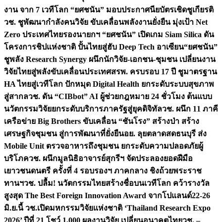
งาน จาก 7 เวทีโลก “ยศชนัน” มอบประกาศนียบัตรเชิดชูเกียรติ
วช. ชูพัฒนากำลังคนวิจัย ขับเคลื่อนพลังงานยั่งยืน มุ่งเป้า Net
Zero ประเทศไทย
รองนายกฯ “ยศชนัน” เปิดเกม Siam Silica ดัน
โครงการชิปแห่งชาติ ปั้นไทยสู่ฮับ Deep Tech อาเซียน
“ยศชนัน”
ชูพลัง Research Synergy ผนึกนักวิจัย-เอกชน-ชุมชน เปลี่ยนงาน
วิจัยไทยสู่พลังขับเคลื่อนประเทศ
สรพ. ครบรอบ 17 ปี ชูมาตรฐาน
HA ไทยสู่เวทีโลก ปักหมุด Digital Health ยกระดับระบบสุขภาพ
สู่สากล
วช. ดัน “CIBbot” AI ผู้ช่วยกฎหมาย 24 ชั่วโมง ต้นแบบ
นวัตกรรมวิจัยยกระดับบริการภาครัฐสู่ยุคดิจิทัล
วช. ผนึก 11 ภาคี
เครือข่าย Big Brothers ขับเคลื่อน “ชันโรง” สร้างป่า สร้าง
เศรษฐกิจชุมชน สู่การพัฒนาที่ยั่งยืน
อย. ลุยตลาดสดธนบุรี ส่ง
Mobile Unit ตรวจอาหารถึงชุมชน ยกระดับความปลอดภัยผู้
บริโภค
วช. ผนึกมูลนิธิอาจารย์สุกรีฯ จัดประลองยอดฝีมือ
เยาวชนดนตรี ครั้งที่ 4 รอบรองฯ ภาคกลาง ชิงถ้วยพระราช
ทานฯ
วช. ปลื้ม! นวัตกรรมไทยสร้างชื่อบนเวทีโลก คว้ารางวัล
สูงสุด The Best Foreign Innovation Award จากโปแลนด์
22-26
มิ.ย.นี้ วช.เปิดมหกรรมวิจัยแห่งชาติ ‘Thailand Research Expo
2026’ ปีที่ 21 โชว์ 1,000 ผลงานวิจัย เปลี่ยนอนาคตไทย
วช. –