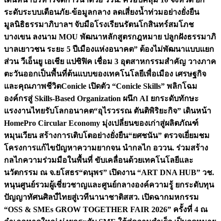
ระดับระบบเตือนภัย-ข้อมูลกลาง ลดเสี่ยงน้ำท่วมอย่างยั่งยืน
มูลนิธิธรรมาภิบาลฯ จับมือโรงเรียนรัตนโกสินทร์สมโภช
บางเขน ลงนาม MOU พัฒนาหลักสูตรกฎหมาย ปลูกฝังธรรมาภิ
บาลเยาวชน ระยะ 5 ปี
เมืองแห่งอนาคต” ต้องไม่พัฒนาแบบแยก
ส่วน วีเอ็นยู เอเชีย แปซิฟิค เชื่อม 3 อุตสาหกรรมสำคัญ วางภาค
ตะวันออกเป็นพื้นที่ต้นแบบของเทคโนโลยีเพื่อเมือง เศรษฐกิจ
และคุณภาพชีวิต
Conicle เปิดตัว “Conicle Skills” พลิกโฉม
องค์กรสู่ Skills-Based Organization ผนึก AI ยกระดับทักษะ
แรงงานไทยรับโลกอนาคต
“อุไรวรรณ ตันติพิริยะกิจ” เดินหน้า
HomePro Circular Economy มุ่งเปลี่ยนของเก่าสู่ผลิตภัณฑ์
หมุนเวียน สร้างการเติบโตอย่างยั่งยืน
“ยศชนัน” ตรวจเยี่ยมชม
โครงการแก้ไขปัญหาความยากจน นำกลไก อววน. ร่วมสร้าง
กลไกความร่วมมือในพื้นที่ ขับเคลื่อนด้วยเทคโนโลยีและ
นวัตกรรม ณ จ.ยโสธร
“ดนุพร” เปิดงาน “ART DNA HUB” วช.
หนุนศูนย์รวมผู้เชี่ยวชาญและศูนย์กลางองค์ความรู้ ยกระดับทุน
ปัญญาทัศนศิลป์ไทยสู่เวทีนานาชาติ
สสว. เปิดฉากมหกรรม
“OSS & SMEs GROW TOGETHER FAIR 2026” ครั้งที่ 4 ณ