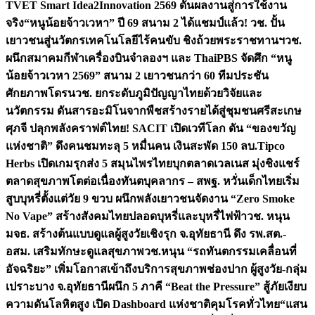
TVET Smart Idea2Innovation 2569 ดันผลงานสู่การใช้งาน
จริง
“หนูน้อยจ้าวเวหา” ปี 69 สนาม 2 ได้แชมป์แล้ว! วช. ปั้น
เยาวชนสู่นวัตกรเทคโนโลยีไร้คนขับ ชิงถ้วยพระราชทานฯ
วช.
ผนึกสมาคมกีฬาเครื่องบินจำลองฯ และ ThaiPBS จัดศึก “หนู
น้อยจ้าวเวหา 2569” สนาม 2 เยาวชนกว่า 60 ทีมประชัน
ศักยภาพโดรน
วช. ยกระดับภูมิปัญญาไทยด้วยวิจัยและ
นวัตกรรม ดันสารอะมิโนจากพืชสร้างรายได้สู่ชุมชนศรีสะเกษ
ศุภจี ปลุกพลังคราฟต์ไทย! SACIT เปิดเวทีโลก ดัน “ของขวัญ
แห่งชาติ” ดึงคนชมทะลุ 5 หมื่นคน เงินสะพัด 150 ลบ.
Tipco
Herbs เปิดเกมรุกส่ง 5 สมุนไพรไทยบุกตลาดเวลเนส มุ่งชิงแชร์
ตลาดสุขภาพโตต่อเนื่อง
ทันตบุคลากร – สพฐ. หวั่นเด็กไทยเริ่ม
สูบบุหรี่ตั้งแต่วัย 9 ขวบ ผนึกพลังเยาวชนจัดงาน “Zero Smoke
No Vape” สร้างสังคมไทยปลอดบุหรี่และบุหรี่ไฟฟ้า
วช. หนุน
มจธ. สร้างต้นแบบดูแลผู้สูงวัยเชิงรุก จ.อุทัยธานี ดึง รพ.สต.-
อสม. เสริมทักษะดูแลสุขภาพ
วช.หนุน “รถทันตกรรมเคลื่อนที่
อัจฉริยะ” เพิ่มโอกาสเข้าถึงบริการสุขภาพช่องปาก ผู้สูงวัย-กลุ่ม
เปราะบาง จ.อุทัยธานี
ผนึก 5 ภาคี “Beat the Pressure” สู้ภัยเงียบ
ความดันโลหิตสูง เปิด Dashboard แห่งชาติคุมโรคทั่วไทย
“แสน