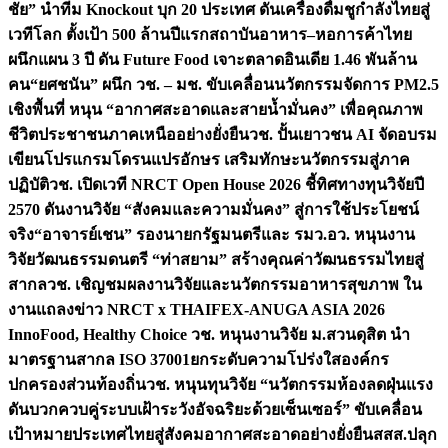
ชัย” นำทีม Knockout บุก 20 ประเทศ ดันเครื่องดื่มชูกำลังไทยสู่
เวทีโลก ตั้งเป้า 500 ล้านปีแรก
สถาบันอาหาร–หอการค้าไทย
ผนึกแผน 3 ปี ดัน Future Food เจาะตลาดอินเดีย 1.46 พันล้าน
คน
“ยศชนัน” ผนึก วช. – มช. ขับเคลื่อนนวัตกรรมจัดการ PM2.5
เชิงพื้นที่ หนุน “อากาศสะอาดและสายน้ำมั่นคง” เพื่อคุณภาพ
ชีวิตประชาชนภาคเหนืออย่างยั่งยืน
วช. ปั้นเยาวชน AI จัดอบรม
เขียนโปรแกรมโดรนแปรอักษร เสริมทักษะนวัตกรรมสู่ภาค
ปฏิบัติ
วช. เปิดเวที NRCT Open House 2026 ชี้ทิศทางทุนวิจัยปี
2570 ดันงานวิจัย “สังคมและความมั่นคง” สู่การใช้ประโยชน์
จริง
“อาจารย์เชน” รองนายกรัฐมนตรีและ รมว.อว. หนุนงาน
วิจัยวัฒนธรรมดนตรี “ท่าสยาม” สร้างคุณค่าวัฒนธรรมไทยสู่
สากล
วช. เชิญชมผลงานวิจัยและนวัตกรรมอาหารสุขภาพ ใน
งานแถลงข่าว NRCT x THAIFEX-ANUGA ASIA 2026
InnoFood, Healthy Choice
วช. หนุนงานวิจัย ม.สวนดุสิต นำ
มาตรฐานสากล ISO 37001ยกระดับความโปร่งใสองค์กร
ปกครองส่วนท้องถิ่น
วช. หนุนทุนวิจัย “นวัตกรรมห้องลดฝุ่นแรง
ดันบวกควบคู่ระบบเฝ้าระวังอัจฉริยะด้วยเซ็นเซอร์” ขับเคลื่อน
เป้าหมายประเทศไทยสู่สังคมอากาศสะอาดอย่างยั่งยืน
สสส.ปลุก