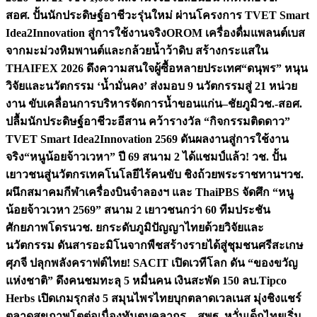
สอศ. ปั้นนักประดิษฐ์อาชีวะรุ่นใหม่ ผ่านโครงการ TVET Smart
Idea2Innovation สู่การใช้งานจริง
OROM เครื่องดื่มแพลนต์เบส
จากมะม่วงหิมพานต์และกล้วยน้ำว้าดิบ สร้างกระแสใน
THAIFEX 2026 ดึงความสนใจผู้ซื้อหลายประเทศ
“ดนุพร” หนุน
วิจัยและนวัตกรรม ‘น้ำมั่นคง’ ส่งมอบ 9 นวัตกรรมสู่ 21 หน่วย
งาน ขับเคลื่อนการบริหารจัดการน้ำขอนแก่น–ชัยภูมิ
วช.-สอศ.
ปลื้มนักประดิษฐ์อาชีวะอีสาน คว้ารางวัล “กิจกรรมติดดาว”
TVET Smart Idea2Innovation 2569 ดันผลงานสู่การใช้งาน
จริง
“หนูน้อยจ้าวเวหา” ปี 69 สนาม 2 ได้แชมป์แล้ว! วช. ปั้น
เยาวชนสู่นวัตกรเทคโนโลยีไร้คนขับ ชิงถ้วยพระราชทานฯ
วช.
ผนึกสมาคมกีฬาเครื่องบินจำลองฯ และ ThaiPBS จัดศึก “หนู
น้อยจ้าวเวหา 2569” สนาม 2 เยาวชนกว่า 60 ทีมประชัน
ศักยภาพโดรน
วช. ยกระดับภูมิปัญญาไทยด้วยวิจัยและ
นวัตกรรม ดันสารอะมิโนจากพืชสร้างรายได้สู่ชุมชนศรีสะเกษ
ศุภจี ปลุกพลังคราฟต์ไทย! SACIT เปิดเวทีโลก ดัน “ของขวัญ
แห่งชาติ” ดึงคนชมทะลุ 5 หมื่นคน เงินสะพัด 150 ลบ.
Tipco
Herbs เปิดเกมรุกส่ง 5 สมุนไพรไทยบุกตลาดเวลเนส มุ่งชิงแชร์
ตลาดสุขภาพโตต่อเนื่อง
ทันตบุคลากร – สพฐ. หวั่นเด็กไทยเริ่ม