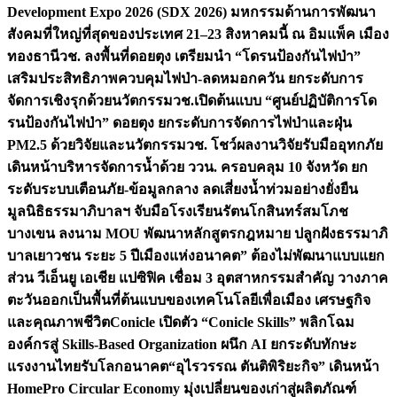
Development Expo 2026 (SDX 2026) มหกรรมด้านการพัฒนา
สังคมที่ใหญ่ที่สุดของประเทศ 21–23 สิงหาคมนี้ ณ อิมแพ็ค เมือง
ทองธานี
วช. ลงพื้นที่ดอยตุง เตรียมนำ “โดรนป้องกันไฟป่า”
เสริมประสิทธิภาพควบคุมไฟป่า-ลดหมอกควัน ยกระดับการ
จัดการเชิงรุกด้วยนวัตกรรม
วช.เปิดต้นแบบ “ศูนย์ปฏิบัติการโด
รนป้องกันไฟป่า” ดอยตุง ยกระดับการจัดการไฟป่าและฝุ่น
PM2.5 ด้วยวิจัยและนวัตกรรม
วช. โชว์ผลงานวิจัยรับมืออุทกภัย
เดินหน้าบริหารจัดการน้ำด้วย ววน. ครอบคลุม 10 จังหวัด ยก
ระดับระบบเตือนภัย-ข้อมูลกลาง ลดเสี่ยงน้ำท่วมอย่างยั่งยืน
มูลนิธิธรรมาภิบาลฯ จับมือโรงเรียนรัตนโกสินทร์สมโภช
บางเขน ลงนาม MOU พัฒนาหลักสูตรกฎหมาย ปลูกฝังธรรมาภิ
บาลเยาวชน ระยะ 5 ปี
เมืองแห่งอนาคต” ต้องไม่พัฒนาแบบแยก
ส่วน วีเอ็นยู เอเชีย แปซิฟิค เชื่อม 3 อุตสาหกรรมสำคัญ วางภาค
ตะวันออกเป็นพื้นที่ต้นแบบของเทคโนโลยีเพื่อเมือง เศรษฐกิจ
และคุณภาพชีวิต
Conicle เปิดตัว “Conicle Skills” พลิกโฉม
องค์กรสู่ Skills-Based Organization ผนึก AI ยกระดับทักษะ
แรงงานไทยรับโลกอนาคต
“อุไรวรรณ ตันติพิริยะกิจ” เดินหน้า
HomePro Circular Economy มุ่งเปลี่ยนของเก่าสู่ผลิตภัณฑ์