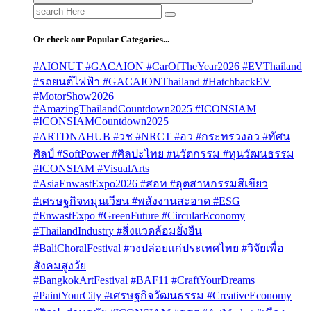
Search
for:
Or check our Popular Categories...
#AIONUT #GACAION #CarOfTheYear2026 #EVThailand
#รถยนต์ไฟฟ้า #GACAIONThailand #HatchbackEV
#MotorShow2026
#AmazingThailandCountdown2025 #ICONSIAM
#ICONSIAMCountdown2025
#ARTDNAHUB #วช #NRCT #อว #กระทรวงอว #ทัศน
ศิลป์ #SoftPower #ศิลปะไทย #นวัตกรรม #ทุนวัฒนธรรม
#ICONSIAM #VisualArts
#AsiaEnwastExpo2026 #สอท #อุตสาหกรรมสีเขียว
#เศรษฐกิจหมุนเวียน #พลังงานสะอาด #ESG
#EnwastExpo #GreenFuture #CircularEconomy
#ThailandIndustry #สิ่งแวดล้อมยั่งยืน
#BaliChoralFestival #วงปล่อยแก่ประเทศไทย #วิจัยเพื่อ
สังคมสูงวัย
#BangkokArtFestival #BAF11 #CraftYourDreams
#PaintYourCity #เศรษฐกิจวัฒนธรรม #CreativeEconomy