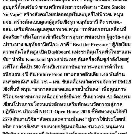
สูบบุหรี่ตั้งแต่วัย 9 ขวบ ผนึกพลังเยาวชนจัดงาน “Zero Smoke
No Vape” สร้างสังคมไทยปลอดบุหรี่และบุหรี่ไฟฟ้า
วช. หนุน
มจธ. สร้างต้นแบบดูแลผู้สูงวัยเชิงรุก จ.อุทัยธานี ดึง รพ.สต.-
อสม. เสริมทักษะดูแลสุขภาพ
วช.หนุน “รถทันตกรรมเคลื่อนที่
อัจฉริยะ” เพิ่มโอกาสเข้าถึงบริการสุขภาพช่องปาก ผู้สูงวัย-กลุ่ม
เปราะบาง จ.อุทัยธานี
ผนึก 5 ภาคี “Beat the Pressure” สู้ภัยเงียบ
ความดันโลหิตสูง เปิด Dashboard แห่งชาติคุมโรคทั่วไทย
“แสน
ชัย” นำทีม Knockout บุก 20 ประเทศ ดันเครื่องดื่มชูกำลังไทยสู่
เวทีโลก ตั้งเป้า 500 ล้านปีแรก
สถาบันอาหาร–หอการค้าไทย
ผนึกแผน 3 ปี ดัน Future Food เจาะตลาดอินเดีย 1.46 พันล้าน
คน
“ยศชนัน” ผนึก วช. – มช. ขับเคลื่อนนวัตกรรมจัดการ PM2.5
เชิงพื้นที่ หนุน “อากาศสะอาดและสายน้ำมั่นคง” เพื่อคุณภาพ
ชีวิตประชาชนภาคเหนืออย่างยั่งยืน
วช. ปั้นเยาวชน AI จัดอบรม
เขียนโปรแกรมโดรนแปรอักษร เสริมทักษะนวัตกรรมสู่ภาค
ปฏิบัติ
วช. เปิดเวที NRCT Open House 2026 ชี้ทิศทางทุนวิจัยปี
2570 ดันงานวิจัย “สังคมและความมั่นคง” สู่การใช้ประโยชน์
จริง
“อาจารย์เชน” รองนายกรัฐมนตรีและ รมว.อว. หนุนงาน