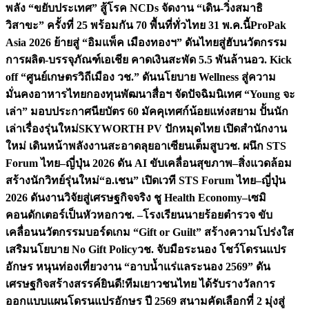
พลัง “ขยับประเทศ” สู้โรค NCDs จัดงาน “เดิน-วิ่งสมาธิ
วิสาขะ” ครั้งที่ 25 พร้อมกัน 70 พื้นที่ทั่วไทย 31 พ.ค.นี้
ProPak
Asia 2026 ย้ายสู่ “อิมแพ็ค เมืองทองฯ” ดันไทยสู่ฮับนวัตกรรม
การผลิต-บรรจุภัณฑ์เอเชีย คาดเงินสะพัด 5.5 พันล้าน
อว. Kick
off “ศูนย์เกษตรวิถีเมือง วช.” ดันนโยบาย Wellness สู่ความ
มั่นคงอาหารไทย
กองทุนพัฒนาสื่อฯ จัดปัจฉิมนิเทศ “Young จะ
เล่า” มอบประกาศนียบัตร 60 มัคคุเทศก์น้อยแห่งสยาม ปั้นนัก
เล่าเรื่องรุ่นใหม่
SKYWORTH PV ปักหมุดไทย เปิดสำนักงาน
ใหม่ เดินหน้าพลังงานสะอาดลุยอาเซียนเต็มสูบ
วช. ผนึก STS
Forum ไทย–ญี่ปุ่น 2026 ดัน AI ขับเคลื่อนสุขภาพ–สิ่งแวดล้อม
สร้างนักวิทย์รุ่นใหม่
“อ.เชน” เปิดเวที STS Forum ไทย–ญี่ปุ่น
2026 ดันงานวิจัยสู่เศรษฐกิจจริง ชู Health Economy–เซมิ
คอนดักเตอร์เป็นหัวหอก
วช. –โรงเรียนนายร้อยตำรวจ ขับ
เคลื่อนนวัตกรรมบอร์ดเกม “Gift or Guilt” สร้างความโปร่งใส
เสริมนโยบาย No Gift Policy
วช. จับมือระนอง โชว์โดรนแปร
อักษร หนุนท่องเที่ยวงาน “อาบน้ำแร่แลระนอง 2569” ดัน
เศรษฐกิจสร้างสรรค์
ยินดี!ทีมเยาวชนไทย ได้รับรางวัลการ
ออกแบบแผนโดรนแปรอักษร ปี 2569 สนามคัดเลือกที่ 2 มุ่งสู่