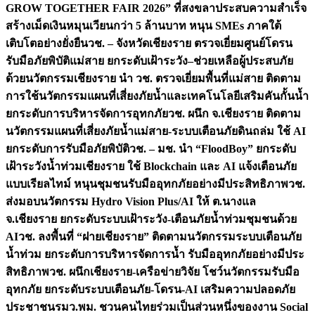
GROW TOGETHER FAIR 2026” ที่สงขลาประสบความสำเร็จ
สร้างเม็ดเงินหมุนเวียนกว่า 5 ล้านบาท หนุน SMEs ภาคใต้
เติบโตอย่างยั่งยืน
วช. – จังหวัดเชียงราย ตรวจเยี่ยมศูนย์โดรน
รับมือภัยพิบัติแม่สาย ยกระดับเฝ้าระวัง–ช่วยเหลือผู้ประสบภัย
ด้วยนวัตกรรม
เชียงราย นำ วช. ตรวจเยี่ยมพื้นที่แม่สาย ติดตาม
การใช้นวัตกรรมแผนที่เสี่ยงภัยน้ำและเทคโนโลยีเสริมคันกั้นน้ำ
ยกระดับการบริหารจัดการอุทกภัย
วช. ผนึก จ.เชียงราย ติดตาม
นวัตกรรมแผนที่เสี่ยงภัยน้ำแม่สาย-ระบบเตือนภัยดินถล่ม ใช้ AI
ยกระดับการรับมือภัยพิบัติ
วช. – มช. นำ “FloodBoy” ยกระดับ
เฝ้าระวังน้ำท่วมเชียงราย ใช้ Blockchain และ AI แจ้งเตือนภัย
แบบเรียลไทม์ หนุนชุมชนรับมืออุทกภัยอย่างมีประสิทธิภาพ
วช.
ส่งมอบนวัตกรรม Hydro Vision Plus/AI ให้ ต.นางแล
จ.เชียงราย ยกระดับระบบเฝ้าระวัง-เตือนภัยน้ำท่วมชุมชนด้วย
AI
วช. ลงพื้นที่ “ฝายเชียงราย” ติดตามนวัตกรรมระบบเตือนภัย
น้ำท่วม ยกระดับการบริหารจัดการน้ำ รับมืออุทกภัยอย่างมีประ
สิทธิภาพ
วช. ผนึกเชียงราย-เครือข่ายวิจัย โชว์นวัตกรรมรับมือ
อุทกภัย ยกระดับระบบเตือนภัย-โดรน-AI เสริมความปลอดภัย
ประชาชน
รมว.พม. ชวนคนไทยร่วมเป็นส่วนหนึ่งของงาน Social