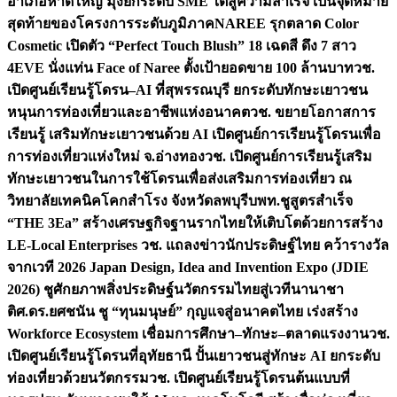
อำเภอหาดใหญ่ มุ่งยกระดับ SME ใต้สู่ความสำเร็จ เป็นจุดหมาย
สุดท้ายของโครงการระดับภูมิภาค
NAREE รุกตลาด Color
Cosmetic เปิดตัว “Perfect Touch Blush” 18 เฉดสี ดึง 7 สาว
4EVE นั่งแท่น Face of Naree ตั้งเป้ายอดขาย 100 ล้านบาท
วช.
เปิดศูนย์เรียนรู้โดรน–AI ที่สุพรรณบุรี ยกระดับทักษะเยาวชน
หนุนการท่องเที่ยวและอาชีพแห่งอนาคต
วช. ขยายโอกาสการ
เรียนรู้ เสริมทักษะเยาวชนด้วย AI เปิดศูนย์การเรียนรู้โดรนเพื่อ
การท่องเที่ยวแห่งใหม่ จ.อ่างทอง
วช. เปิดศูนย์การเรียนรู้เสริม
ทักษะเยาวชนในการใช้โดรนเพื่อส่งเสริมการท่องเที่ยว ณ
วิทยาลัยเทคนิคโคกสำโรง จังหวัดลพบุรี
บพท.ชูสูตรสำเร็จ
“THE 3Ea” สร้างเศรษฐกิจฐานรากไทยให้เติบโตด้วยการสร้าง
LE-Local Enterprises
วช. แถลงข่าวนักประดิษฐ์ไทย คว้ารางวัล
จากเวที 2026 Japan Design, Idea and Invention Expo (JDIE
2026) ชูศักยภาพสิ่งประดิษฐ์นวัตกรรมไทยสู่เวทีนานาชา
ติ
ศ.ดร.ยศชนัน ชู “ทุนมนุษย์” กุญแจสู่อนาคตไทย เร่งสร้าง
Workforce Ecosystem เชื่อมการศึกษา–ทักษะ–ตลาดแรงงาน
วช.
เปิดศูนย์เรียนรู้โดรนที่อุทัยธานี ปั้นเยาวชนสู่ทักษะ AI ยกระดับ
ท่องเที่ยวด้วยนวัตกรรม
วช. เปิดศูนย์เรียนรู้โดรนต้นแบบที่