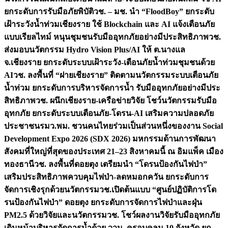
ยกระดับการรับมือภัยพิบัติ
วช. – มช. นำ “FloodBoy” ยกระดับ
เฝ้าระวังน้ำท่วมเชียงราย ใช้ Blockchain และ AI แจ้งเตือนภัย
แบบเรียลไทม์ หนุนชุมชนรับมืออุทกภัยอย่างมีประสิทธิภาพ
วช.
ส่งมอบนวัตกรรม Hydro Vision Plus/AI ให้ ต.นางแล
จ.เชียงราย ยกระดับระบบเฝ้าระวัง-เตือนภัยน้ำท่วมชุมชนด้วย
AI
วช. ลงพื้นที่ “ฝายเชียงราย” ติดตามนวัตกรรมระบบเตือนภัย
น้ำท่วม ยกระดับการบริหารจัดการน้ำ รับมืออุทกภัยอย่างมีประ
สิทธิภาพ
วช. ผนึกเชียงราย-เครือข่ายวิจัย โชว์นวัตกรรมรับมือ
อุทกภัย ยกระดับระบบเตือนภัย-โดรน-AI เสริมความปลอดภัย
ประชาชน
รมว.พม. ชวนคนไทยร่วมเป็นส่วนหนึ่งของงาน Social
Development Expo 2026 (SDX 2026) มหกรรมด้านการพัฒนา
สังคมที่ใหญ่ที่สุดของประเทศ 21–23 สิงหาคมนี้ ณ อิมแพ็ค เมือง
ทองธานี
วช. ลงพื้นที่ดอยตุง เตรียมนำ “โดรนป้องกันไฟป่า”
เสริมประสิทธิภาพควบคุมไฟป่า-ลดหมอกควัน ยกระดับการ
จัดการเชิงรุกด้วยนวัตกรรม
วช.เปิดต้นแบบ “ศูนย์ปฏิบัติการโด
รนป้องกันไฟป่า” ดอยตุง ยกระดับการจัดการไฟป่าและฝุ่น
PM2.5 ด้วยวิจัยและนวัตกรรม
วช. โชว์ผลงานวิจัยรับมืออุทกภัย
เดินหน้าบริหารจัดการน้ำด้วย ววน. ครอบคลุม 10 จังหวัด ยก