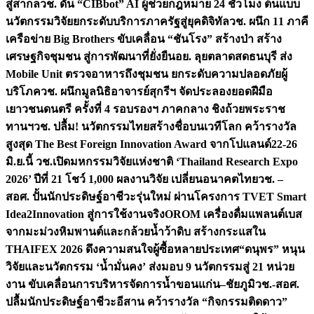
สู่สากล
วช. ดัน “CIBbot” AI ผู้ช่วยกฎหมาย 24 ชั่วโมง ต้นแบบ
นวัตกรรมวิจัยยกระดับบริการภาครัฐสู่ยุคดิจิทัล
วช. ผนึก 11 ภาคี
เครือข่าย Big Brothers ขับเคลื่อน “ชันโรง” สร้างป่า สร้าง
เศรษฐกิจชุมชน สู่การพัฒนาที่ยั่งยืน
อย. ลุยตลาดสดธนบุรี ส่ง
Mobile Unit ตรวจอาหารถึงชุมชน ยกระดับความปลอดภัยผู้
บริโภค
วช. ผนึกมูลนิธิอาจารย์สุกรีฯ จัดประลองยอดฝีมือ
เยาวชนดนตรี ครั้งที่ 4 รอบรองฯ ภาคกลาง ชิงถ้วยพระราช
ทานฯ
วช. ปลื้ม! นวัตกรรมไทยสร้างชื่อบนเวทีโลก คว้ารางวัล
สูงสุด The Best Foreign Innovation Award จากโปแลนด์
22-26
มิ.ย.นี้ วช.เปิดมหกรรมวิจัยแห่งชาติ ‘Thailand Research Expo
2026’ ปีที่ 21 โชว์ 1,000 ผลงานวิจัย เปลี่ยนอนาคตไทย
วช. –
สอศ. ปั้นนักประดิษฐ์อาชีวะรุ่นใหม่ ผ่านโครงการ TVET Smart
Idea2Innovation สู่การใช้งานจริง
OROM เครื่องดื่มแพลนต์เบส
จากมะม่วงหิมพานต์และกล้วยน้ำว้าดิบ สร้างกระแสใน
THAIFEX 2026 ดึงความสนใจผู้ซื้อหลายประเทศ
“ดนุพร” หนุน
วิจัยและนวัตกรรม ‘น้ำมั่นคง’ ส่งมอบ 9 นวัตกรรมสู่ 21 หน่วย
งาน ขับเคลื่อนการบริหารจัดการน้ำขอนแก่น–ชัยภูมิ
วช.-สอศ.
ปลื้มนักประดิษฐ์อาชีวะอีสาน คว้ารางวัล “กิจกรรมติดดาว”