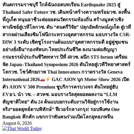
ทันตกรรมราชบุรี ใกล้ฉัน
ถอดบทเรียน Earthquake 2025 สู่
Thailand Safer Future วช. เดินหน้าสร้างความพร้อม
วช. ลงพื้น
ที่ภูเก็ต หนุนอาชีวะต่อยอดนวัตกรรมท้องถิ่น สร้างมูลค่าเชิง
พาณิชย์สู่เวทีโลก
วช. ดัน “ดนตรีวิจัย” ปลุกอัตลักษณ์ภูเก็ต สู่เวที
สากลผ่านเสียงซิมโฟนี
กระทรวงอุตสาหกรรม มอบรางวัล CSR-
DIW 3 ระดับ เชิดชูโรงงานต้นแบบ“อุตสาหกรรมดี อยู่คู่ชุมชน
อย่างยั่งยืน”
กองทัพบก-ไทยประกันชีวิต ลงนามต่อสัญญา
กรมธรรม์ประกันชีวิตทหาร ปีที่ 40
วช. ผนึก STS forum เตรียม
จัด Japan–Thailand Symposium 2026 ดันไทยสู่เวทีวิทยาศาสตร์
โลก
วช. โชว์ศักยภาพ Thai Innovators กวาดรางวัล Geneva
International 2026
GAC AION บุก Motor Show 2026 เปิด
ตัว AION V 500 Premium ชูบริการครบวงจร ดันไทยสู่ฮับ
EV
อว. นำ วช. – สวทช. มอบรางวัลสุดยอดผลงาน “LLM
สัญชาติไทย” ดัน 24 ต้นแบบยกระดับงานวิจัยสู่การใช้งาน
จริง
“ยอดยุทธ์ดาบพิทักษ์” ฟีเวอร์กลางกรุง! รอบพิเศษ One
Bangkok คึกคัก แขกกว่าพันคนร่วมเปิดโลกยุทธภพจีน
August 6, 2026