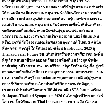
สร้างมูลค่าเศรษฐกิจกว่า 900 ล้านบาท
วช. หนุน วว. นำ
นวัตกรรมแก้ปัญหา PM2.5 ต่อยอดงานวิจัยสู่ชุมชน ณ ต.จันจว้า
ใต้ อ.แม่จัน จ.เชียงราย
วช. หนุน วว. นำวิจัยนวัตกรรมยกระดับ
การผลิตกาแฟ และศูนย์ถ่ายทอดองค์ความรู้กาแฟครบวงจร ณ
อ.แม่จริม จ.น่าน
วช. หนุน มศว. “นวัตกรรมเพื่อน้ำที่มั่นคง” ยก
ระดับระบบเตือนภัยน้ำท่วมฉับพลันสู่ชุมชน พร้อมส่งมอบ
นวัตกรรม ณ อ.เวียงสา จ.น่าน
เสื้อหน่วยงาน นิยมใช้แบบไหน
พร้อมแชร์พิกัดโรงงานสั่งผลิต
ฟันสวย สุขภาพดี ไปกับ 5 คลินิก
ทันตกรรมราชบุรี ใกล้ฉัน
ถอดบทเรียน Earthquake 2025 สู่
Thailand Safer Future วช. เดินหน้าสร้างความพร้อม
วช. ลงพื้น
ที่ภูเก็ต หนุนอาชีวะต่อยอดนวัตกรรมท้องถิ่น สร้างมูลค่าเชิง
พาณิชย์สู่เวทีโลก
วช. ดัน “ดนตรีวิจัย” ปลุกอัตลักษณ์ภูเก็ต สู่เวที
สากลผ่านเสียงซิมโฟนี
กระทรวงอุตสาหกรรม มอบรางวัล CSR-
DIW 3 ระดับ เชิดชูโรงงานต้นแบบ“อุตสาหกรรมดี อยู่คู่ชุมชน
อย่างยั่งยืน”
กองทัพบก-ไทยประกันชีวิต ลงนามต่อสัญญา
กรมธรรม์ประกันชีวิตทหาร ปีที่ 40
วช. ผนึก STS forum เตรียม
จัด Japan–Thailand Symposium 2026 ดันไทยสู่เวทีวิทยาศาสตร์
โลก
วช. โชว์ศักยภาพ Thai Innovators กวาดรางวัล Geneva