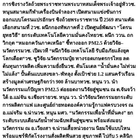
การชิงรางวัลถ้วยพระราชทานพระบาทสมเด็จพระเจ้าอยู่หัว
วช.
หนุนสมาคมกีฬาเครื่องบินจำลองฯ เปิดสนามแข่งขันการ
ออกแบบโดรนแปรอักษร ชิงถ้วยพระราชทาน ปี 2569 สนามคัด
เลือกสนามที่ 2
วช. ผนึกกองทัพภาคที่ 2 เปิดศูนย์พัฒนา “โดรน
ยุทธวิธี” ยกระดับเทคโนโลยีความมั่นคงไทย
วช. ผนึก ววน. ถก
วิกฤต “หมอกควันภาคเหนือ” ชี้ทางออก PM2.5 ด้วยวิจัย–
นวัตกรรม
วช. เปิดเวที “ผนึกวิจัย-เทคโนโลยี รับมือภัยแล้งยุค
โลกเดือด“
วช. ชูวิจัย-นวัตกรรมปุ๋ย ทางรอดเกษตรกรไทย ลด
ต้นทุนการผลิต-เพิ่มความยั่งยืน
วช. ดันโมเดล “น้ำมั่นคง ไม่ท่วม
ไม่แล้ง” ปั้นต้นแบบสงขลา–พัทลุง ตั้งเป้าช่วย 1.2 แสนครัวเรือน
สร้างมูลค่าเศรษฐกิจกว่า 900 ล้านบาท
วช. หนุน วว. นำ
นวัตกรรมแก้ปัญหา PM2.5 ต่อยอดงานวิจัยสู่ชุมชน ณ ต.จันจว้า
ใต้ อ.แม่จัน จ.เชียงราย
วช. หนุน วว. นำวิจัยนวัตกรรมยกระดับ
การผลิตกาแฟ และศูนย์ถ่ายทอดองค์ความรู้กาแฟครบวงจร ณ
อ.แม่จริม จ.น่าน
วช. หนุน มศว. “นวัตกรรมเพื่อน้ำที่มั่นคง” ยก
ระดับระบบเตือนภัยน้ำท่วมฉับพลันสู่ชุมชน พร้อมส่งมอบ
นวัตกรรม ณ อ.เวียงสา จ.น่าน
เสื้อหน่วยงาน นิยมใช้แบบไหน
พร้อมแชร์พิกัดโรงงานสั่งผลิต
ฟันสวย สุขภาพดี ไปกับ 5 คลินิก