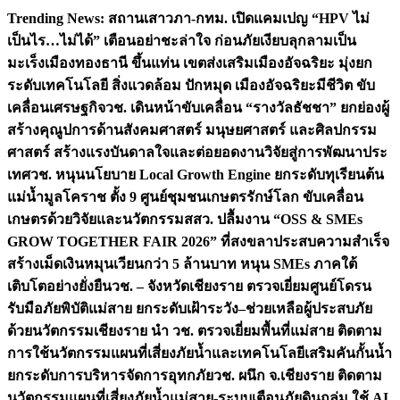
Skip
Trending News:
สถานเสาวภา-กทม. เปิดแคมเปญ “HPV ไม่
to
เป็นไร…ไม่ได้” เตือนอย่าชะล่าใจ ก่อนภัยเงียบลุกลามเป็น
content
มะเร็ง
เมืองทองธานี ขึ้นแท่น เขตส่งเสริมเมืองอัจฉริยะ มุ่งยก
ระดับเทคโนโลยี สิ่งแวดล้อม ปักหมุด เมืองอัจฉริยะมีชีวิต ขับ
เคลื่อนเศรษฐกิจ
วช. เดินหน้าขับเคลื่อน “รางวัลธัชชา” ยกย่องผู้
สร้างคุณูปการด้านสังคมศาสตร์ มนุษยศาสตร์ และศิลปกรรม
ศาสตร์ สร้างแรงบันดาลใจและต่อยอดงานวิจัยสู่การพัฒนาประ
เทศ
วช. หนุนนโยบาย Local Growth Engine ยกระดับทุเรียนต้น
แม่น้ำมูลโคราช ตั้ง 9 ศูนย์ชุมชนเกษตรรักษ์โลก ขับเคลื่อน
เกษตรด้วยวิจัยและนวัตกรรม
สสว. ปลื้มงาน “OSS & SMEs
GROW TOGETHER FAIR 2026” ที่สงขลาประสบความสำเร็จ
สร้างเม็ดเงินหมุนเวียนกว่า 5 ล้านบาท หนุน SMEs ภาคใต้
เติบโตอย่างยั่งยืน
วช. – จังหวัดเชียงราย ตรวจเยี่ยมศูนย์โดรน
รับมือภัยพิบัติแม่สาย ยกระดับเฝ้าระวัง–ช่วยเหลือผู้ประสบภัย
ด้วยนวัตกรรม
เชียงราย นำ วช. ตรวจเยี่ยมพื้นที่แม่สาย ติดตาม
การใช้นวัตกรรมแผนที่เสี่ยงภัยน้ำและเทคโนโลยีเสริมคันกั้นน้ำ
ยกระดับการบริหารจัดการอุทกภัย
วช. ผนึก จ.เชียงราย ติดตาม
นวัตกรรมแผนที่เสี่ยงภัยน้ำแม่สาย-ระบบเตือนภัยดินถล่ม ใช้ AI