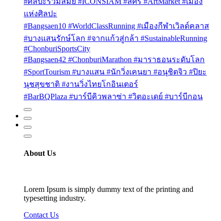
#ศิลปะร่วมสมัย #ICONSIAM #สศร #ArtMarket #เมือง
แห่งศิลปะ
#Bangsaen10 #WorldClassRunning #เมืองกีฬาเวิลด์คลาส
#บางแสนรักษ์โลก #จากแก้วสู่กล้า #SustainableRunning
#ChonburiSportsCity
#Bangsaen42 #ChonburiMarathon #มาราธอนระดับโลก
#SportTourism #บางแสน #นักวิ่งเคนยา #อนุชิตจิว #ปิยะ
นุชสุขชาติ #งานวิ่งไทยโกอินเตอร์
#BarBQPlaza #บาร์บีคิวพลาซ่า #วิตอะเดย์ #บาร์บีกอน
About Us
Lorem Ipsum is simply dummy text of the printing and
typesetting industry.
Contact Us