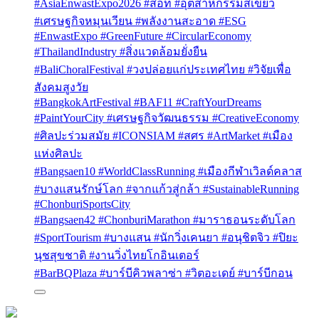
#AsiaEnwastExpo2026 #สอท #อุตสาหกรรมสีเขียว
#เศรษฐกิจหมุนเวียน #พลังงานสะอาด #ESG
#EnwastExpo #GreenFuture #CircularEconomy
#ThailandIndustry #สิ่งแวดล้อมยั่งยืน
#BaliChoralFestival #วงปล่อยแก่ประเทศไทย #วิจัยเพื่อ
สังคมสูงวัย
#BangkokArtFestival #BAF11 #CraftYourDreams
#PaintYourCity #เศรษฐกิจวัฒนธรรม #CreativeEconomy
#ศิลปะร่วมสมัย #ICONSIAM #สศร #ArtMarket #เมือง
แห่งศิลปะ
#Bangsaen10 #WorldClassRunning #เมืองกีฬาเวิลด์คลาส
#บางแสนรักษ์โลก #จากแก้วสู่กล้า #SustainableRunning
#ChonburiSportsCity
#Bangsaen42 #ChonburiMarathon #มาราธอนระดับโลก
#SportTourism #บางแสน #นักวิ่งเคนยา #อนุชิตจิว #ปิยะ
นุชสุขชาติ #งานวิ่งไทยโกอินเตอร์
#BarBQPlaza #บาร์บีคิวพลาซ่า #วิตอะเดย์ #บาร์บีกอน