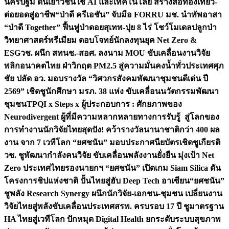
นครปฐม ดันเยาวชนใช้ AI และเทคโนโลยี สร้างสื่อท่องเที่ยว-
ต่อยอดสู่อาชีพ
“ป่าดี ครีเอชัน” จับมือ FORRU มช. นำทัพอาสา
“ป่าดี Together” ฟื้นฟูป่าดอยสุเทพ-ปุย 8 ไร่ โชว์โมเดลปลูกป่า
วิทยาศาสตร์พรีเมียม ตอบโจทย์นักลงทุนยุค Net Zero &
ESG
วช. ผนึก สทนช.-สอศ. ลงนาม MOU ขับเคลื่อนงานวิจัย
พลิกอนาคตไทย ฝ่าวิกฤต PM2.5 สู่ความมั่นคงน้ำทั่วประเทศ
ศุภ
ชัย ปลัด อว. มอบรางวัล “วิศวกรสังคมพัฒนาชุมชนดีเด่น ปี
2569” เชิดชูนักศึกษา มรภ. 38 แห่ง ขับเคลื่อนนวัตกรรมพัฒนา
ชุมชน
TPQI x Steps x ผู้ประกอบการ : ศักยภาพของ
Neurodivergent ผู้ที่มีความหลากหลายทางการรับรู้ สู่โลกของ
การทำงาน
นักวิจัยไทยสุดปัง! คว้ารางวัลนานาชาติกว่า 400 ผล
งาน จาก 7 เวทีโลก “ยศชนัน” มอบประกาศนียบัตรเชิดชูเกียรติ
วช. ชูพัฒนากำลังคนวิจัย ขับเคลื่อนพลังงานยั่งยืน มุ่งเป้า Net
Zero ประเทศไทย
รองนายกฯ “ยศชนัน” เปิดเกม Siam Silica ดัน
โครงการชิปแห่งชาติ ปั้นไทยสู่ฮับ Deep Tech อาเซียน
“ยศชนัน”
ชูพลัง Research Synergy ผนึกนักวิจัย-เอกชน-ชุมชน เปลี่ยนงาน
วิจัยไทยสู่พลังขับเคลื่อนประเทศ
สรพ. ครบรอบ 17 ปี ชูมาตรฐาน
HA ไทยสู่เวทีโลก ปักหมุด Digital Health ยกระดับระบบสุขภาพ