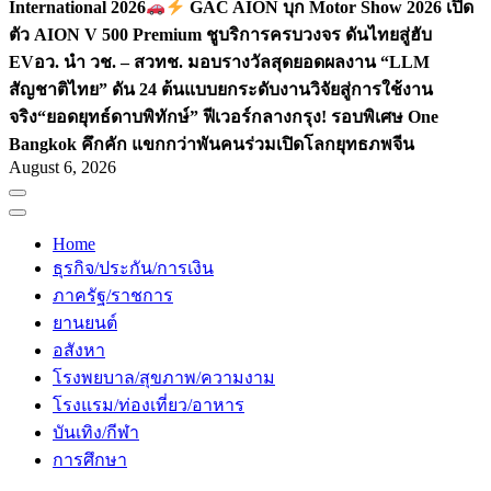
International 2026
GAC AION บุก Motor Show 2026 เปิด
ตัว AION V 500 Premium ชูบริการครบวงจร ดันไทยสู่ฮับ
EV
อว. นำ วช. – สวทช. มอบรางวัลสุดยอดผลงาน “LLM
สัญชาติไทย” ดัน 24 ต้นแบบยกระดับงานวิจัยสู่การใช้งาน
จริง
“ยอดยุทธ์ดาบพิทักษ์” ฟีเวอร์กลางกรุง! รอบพิเศษ One
Bangkok คึกคัก แขกกว่าพันคนร่วมเปิดโลกยุทธภพจีน
August 6, 2026
Home
ธุรกิจ/ประกัน/การเงิน
ภาครัฐ/ราชการ
ยานยนต์
อสังหา
โรงพยบาล/สุขภาพ/ความงาม
โรงแรม/ท่องเที่ยว/อาหาร
บันเทิง/กีฬา
การศึกษา