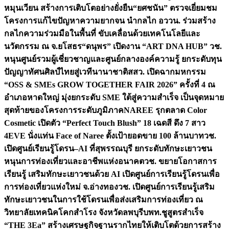
หมุนเวียน สร้างการเติบโตอย่างยั่งยืน
“ยศชนัน” ตรวจเยี่ยมชม
โครงการแก้ไขปัญหาความยากจน นำกลไก อววน. ร่วมสร้าง
กลไกความร่วมมือในพื้นที่ ขับเคลื่อนด้วยเทคโนโลยีและ
นวัตกรรม ณ จ.ยโสธร
“ดนุพร” เปิดงาน “ART DNA HUB” วช.
หนุนศูนย์รวมผู้เชี่ยวชาญและศูนย์กลางองค์ความรู้ ยกระดับทุน
ปัญญาทัศนศิลป์ไทยสู่เวทีนานาชาติ
สสว. เปิดฉากมหกรรม
“OSS & SMEs GROW TOGETHER FAIR 2026” ครั้งที่ 4 ณ
อำเภอหาดใหญ่ มุ่งยกระดับ SME ใต้สู่ความสำเร็จ เป็นจุดหมาย
สุดท้ายของโครงการระดับภูมิภาค
NAREE รุกตลาด Color
Cosmetic เปิดตัว “Perfect Touch Blush” 18 เฉดสี ดึง 7 สาว
4EVE นั่งแท่น Face of Naree ตั้งเป้ายอดขาย 100 ล้านบาท
วช.
เปิดศูนย์เรียนรู้โดรน–AI ที่สุพรรณบุรี ยกระดับทักษะเยาวชน
หนุนการท่องเที่ยวและอาชีพแห่งอนาคต
วช. ขยายโอกาสการ
เรียนรู้ เสริมทักษะเยาวชนด้วย AI เปิดศูนย์การเรียนรู้โดรนเพื่อ
การท่องเที่ยวแห่งใหม่ จ.อ่างทอง
วช. เปิดศูนย์การเรียนรู้เสริม
ทักษะเยาวชนในการใช้โดรนเพื่อส่งเสริมการท่องเที่ยว ณ
วิทยาลัยเทคนิคโคกสำโรง จังหวัดลพบุรี
บพท.ชูสูตรสำเร็จ
“THE 3Ea” สร้างเศรษฐกิจฐานรากไทยให้เติบโตด้วยการสร้าง