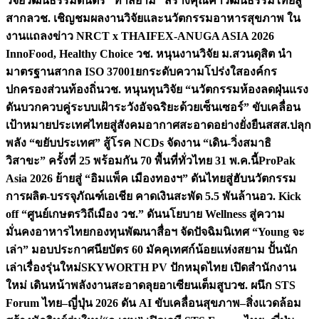
วิจัยวัฒนธรรมดนตรี “ท่าสยาม” สร้างคุณค่าวัฒนธรรมไทยสู่
สากล
วช. เชิญชมผลงานวิจัยและนวัตกรรมอาหารสุขภาพ ใน
งานแถลงข่าว NRCT x THAIFEX-ANUGA ASIA 2026
InnoFood, Healthy Choice
วช. หนุนงานวิจัย ม.สวนดุสิต นำ
มาตรฐานสากล ISO 37001ยกระดับความโปร่งใสองค์กร
ปกครองส่วนท้องถิ่น
วช. หนุนทุนวิจัย “นวัตกรรมห้องลดฝุ่นแรง
ดันบวกควบคู่ระบบเฝ้าระวังอัจฉริยะด้วยเซ็นเซอร์” ขับเคลื่อน
เป้าหมายประเทศไทยสู่สังคมอากาศสะอาดอย่างยั่งยืน
สสส.ปลุก
พลัง “ขยับประเทศ” สู้โรค NCDs จัดงาน “เดิน-วิ่งสมาธิ
วิสาขะ” ครั้งที่ 25 พร้อมกัน 70 พื้นที่ทั่วไทย 31 พ.ค.นี้
ProPak
Asia 2026 ย้ายสู่ “อิมแพ็ค เมืองทองฯ” ดันไทยสู่ฮับนวัตกรรม
การผลิต-บรรจุภัณฑ์เอเชีย คาดเงินสะพัด 5.5 พันล้าน
อว. Kick
off “ศูนย์เกษตรวิถีเมือง วช.” ดันนโยบาย Wellness สู่ความ
มั่นคงอาหารไทย
กองทุนพัฒนาสื่อฯ จัดปัจฉิมนิเทศ “Young จะ
เล่า” มอบประกาศนียบัตร 60 มัคคุเทศก์น้อยแห่งสยาม ปั้นนัก
เล่าเรื่องรุ่นใหม่
SKYWORTH PV ปักหมุดไทย เปิดสำนักงาน
ใหม่ เดินหน้าพลังงานสะอาดลุยอาเซียนเต็มสูบ
วช. ผนึก STS
Forum ไทย–ญี่ปุ่น 2026 ดัน AI ขับเคลื่อนสุขภาพ–สิ่งแวดล้อม