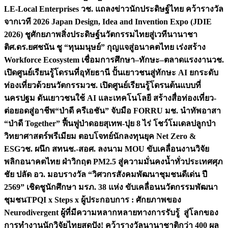
LE-Local Enterprises
วช. แถลงข่าวนักประดิษฐ์ไทย คว้ารางวัล
จากเวที 2026 Japan Design, Idea and Invention Expo (JDIE
2026) ชูศักยภาพสิ่งประดิษฐ์นวัตกรรมไทยสู่เวทีนานาชา
ติ
ศ.ดร.ยศชนัน ชู “ทุนมนุษย์” กุญแจสู่อนาคตไทย เร่งสร้าง
Workforce Ecosystem เชื่อมการศึกษา–ทักษะ–ตลาดแรงงาน
วช.
เปิดศูนย์เรียนรู้โดรนที่อุทัยธานี ปั้นเยาวชนสู่ทักษะ AI ยกระดับ
ท่องเที่ยวด้วยนวัตกรรม
วช. เปิดศูนย์เรียนรู้โดรนต้นแบบที่
นครปฐม ดันเยาวชนใช้ AI และเทคโนโลยี สร้างสื่อท่องเที่ยว-
ต่อยอดสู่อาชีพ
“ป่าดี ครีเอชัน” จับมือ FORRU มช. นำทัพอาสา
“ป่าดี Together” ฟื้นฟูป่าดอยสุเทพ-ปุย 8 ไร่ โชว์โมเดลปลูกป่า
วิทยาศาสตร์พรีเมียม ตอบโจทย์นักลงทุนยุค Net Zero &
ESG
วช. ผนึก สทนช.-สอศ. ลงนาม MOU ขับเคลื่อนงานวิจัย
พลิกอนาคตไทย ฝ่าวิกฤต PM2.5 สู่ความมั่นคงน้ำทั่วประเทศ
ศุภ
ชัย ปลัด อว. มอบรางวัล “วิศวกรสังคมพัฒนาชุมชนดีเด่น ปี
2569” เชิดชูนักศึกษา มรภ. 38 แห่ง ขับเคลื่อนนวัตกรรมพัฒนา
ชุมชน
TPQI x Steps x ผู้ประกอบการ : ศักยภาพของ
Neurodivergent ผู้ที่มีความหลากหลายทางการรับรู้ สู่โลกของ
การทำงาน
นักวิจัยไทยสุดปัง! คว้ารางวัลนานาชาติกว่า 400 ผล