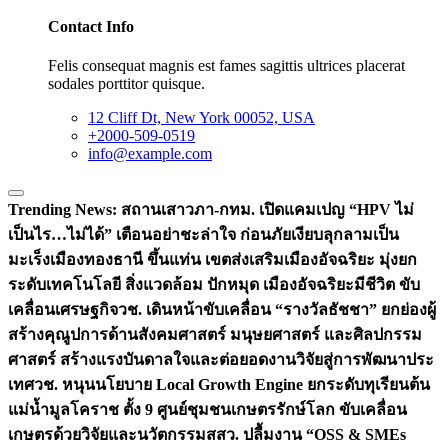
Contact Info
Felis consequat magnis est fames sagittis ultrices placerat
sodales porttitor quisque.
12 Cliff Dt, New York 00052, USA
+2000-509-0519
info@example.com
Trending News:
สถานเสาวภา-กทม. เปิดแคมเปญ “HPV ไม่
เป็นไร…ไม่ได้” เตือนอย่าชะล่าใจ ก่อนภัยเงียบลุกลามเป็น
มะเร็ง
เมืองทองธานี ขึ้นแท่น เขตส่งเสริมเมืองอัจฉริยะ มุ่งยก
ระดับเทคโนโลยี สิ่งแวดล้อม ปักหมุด เมืองอัจฉริยะมีชีวิต ขับ
เคลื่อนเศรษฐกิจ
วช. เดินหน้าขับเคลื่อน “รางวัลธัชชา” ยกย่องผู้
สร้างคุณูปการด้านสังคมศาสตร์ มนุษยศาสตร์ และศิลปกรรม
ศาสตร์ สร้างแรงบันดาลใจและต่อยอดงานวิจัยสู่การพัฒนาประ
เทศ
วช. หนุนนโยบาย Local Growth Engine ยกระดับทุเรียนต้น
แม่น้ำมูลโคราช ตั้ง 9 ศูนย์ชุมชนเกษตรรักษ์โลก ขับเคลื่อน
เกษตรด้วยวิจัยและนวัตกรรม
สสว. ปลื้มงาน “OSS & SMEs