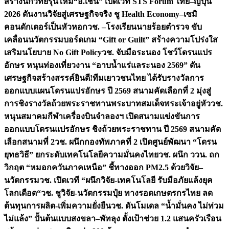
สร้างนักวิทย์รุ่นใหม่
“อ.เชน” เปิดเวที STS Forum ไทย–ญี่ปุ่น
2026 ดันงานวิจัยสู่เศรษฐกิจจริง ชู Health Economy–เซมิ
คอนดักเตอร์เป็นหัวหอก
วช. –โรงเรียนนายร้อยตำรวจ ขับ
เคลื่อนนวัตกรรมบอร์ดเกม “Gift or Guilt” สร้างความโปร่งใส
เสริมนโยบาย No Gift Policy
วช. จับมือระนอง โชว์โดรนแปร
อักษร หนุนท่องเที่ยวงาน “อาบน้ำแร่แลระนอง 2569” ดัน
เศรษฐกิจสร้างสรรค์
ยินดี!ทีมเยาวชนไทย ได้รับรางวัลการ
ออกแบบแผนโดรนแปรอักษร ปี 2569 สนามคัดเลือกที่ 2 มุ่งสู่
การชิงรางวัลถ้วยพระราชทานพระบาทสมเด็จพระเจ้าอยู่หัว
วช.
หนุนสมาคมกีฬาเครื่องบินจำลองฯ เปิดสนามแข่งขันการ
ออกแบบโดรนแปรอักษร ชิงถ้วยพระราชทาน ปี 2569 สนามคัด
เลือกสนามที่ 2
วช. ผนึกกองทัพภาคที่ 2 เปิดศูนย์พัฒนา “โดรน
ยุทธวิธี” ยกระดับเทคโนโลยีความมั่นคงไทย
วช. ผนึก ววน. ถก
วิกฤต “หมอกควันภาคเหนือ” ชี้ทางออก PM2.5 ด้วยวิจัย–
นวัตกรรม
วช. เปิดเวที “ผนึกวิจัย-เทคโนโลยี รับมือภัยแล้งยุค
โลกเดือด“
วช. ชูวิจัย-นวัตกรรมปุ๋ย ทางรอดเกษตรกรไทย ลด
ต้นทุนการผลิต-เพิ่มความยั่งยืน
วช. ดันโมเดล “น้ำมั่นคง ไม่ท่วม
ไม่แล้ง” ปั้นต้นแบบสงขลา–พัทลุง ตั้งเป้าช่วย 1.2 แสนครัวเรือน