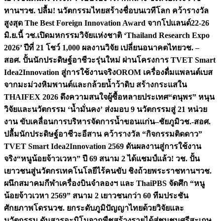
ทานฯ
วช. ปลื้ม! นวัตกรรมไทยสร้างชื่อบนเวทีโลก คว้ารางวัล
สูงสุด The Best Foreign Innovation Award จากโปแลนด์
22-26
มิ.ย.นี้ วช.เปิดมหกรรมวิจัยแห่งชาติ ‘Thailand Research Expo
2026’ ปีที่ 21 โชว์ 1,000 ผลงานวิจัย เปลี่ยนอนาคตไทย
วช. –
สอศ. ปั้นนักประดิษฐ์อาชีวะรุ่นใหม่ ผ่านโครงการ TVET Smart
Idea2Innovation สู่การใช้งานจริง
OROM เครื่องดื่มแพลนต์เบส
จากมะม่วงหิมพานต์และกล้วยน้ำว้าดิบ สร้างกระแสใน
THAIFEX 2026 ดึงความสนใจผู้ซื้อหลายประเทศ
“ดนุพร” หนุน
วิจัยและนวัตกรรม ‘น้ำมั่นคง’ ส่งมอบ 9 นวัตกรรมสู่ 21 หน่วย
งาน ขับเคลื่อนการบริหารจัดการน้ำขอนแก่น–ชัยภูมิ
วช.-สอศ.
ปลื้มนักประดิษฐ์อาชีวะอีสาน คว้ารางวัล “กิจกรรมติดดาว”
TVET Smart Idea2Innovation 2569 ดันผลงานสู่การใช้งาน
จริง
“หนูน้อยจ้าวเวหา” ปี 69 สนาม 2 ได้แชมป์แล้ว! วช. ปั้น
เยาวชนสู่นวัตกรเทคโนโลยีไร้คนขับ ชิงถ้วยพระราชทานฯ
วช.
ผนึกสมาคมกีฬาเครื่องบินจำลองฯ และ ThaiPBS จัดศึก “หนู
น้อยจ้าวเวหา 2569” สนาม 2 เยาวชนกว่า 60 ทีมประชัน
ศักยภาพโดรน
วช. ยกระดับภูมิปัญญาไทยด้วยวิจัยและ
นวัตกรรม ดันสารอะมิโนจากพืชสร้างรายได้สู่ชุมชนศรีสะเกษ