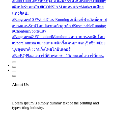
#PaintYourCity #เศรษฐกิจวัฒนธรรม #CreativeEconomy
#ศิลปะร่วมสมัย #ICONSIAM #สศร #ArtMarket #เมือง
แห่งศิลปะ
#Bangsaen10 #WorldClassRunning #เมืองกีฬาเวิลด์คลาส
#บางแสนรักษ์โลก #จากแก้วสู่กล้า #SustainableRunning
#ChonburiSportsCity
#Bangsaen42 #ChonburiMarathon #มาราธอนระดับโลก
#SportTourism #บางแสน #นักวิ่งเคนยา #อนุชิตจิว #ปิยะ
นุชสุขชาติ #งานวิ่งไทยโกอินเตอร์
#BarBQPlaza #บาร์บีคิวพลาซ่า #วิตอะเดย์ #บาร์บีกอน
About Us
Lorem Ipsum is simply dummy text of the printing and
typesetting industry.