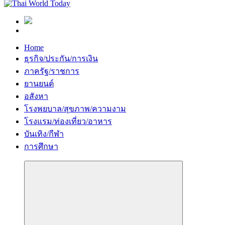
Home
ธุรกิจ/ประกัน/การเงิน
ภาครัฐ/ราชการ
ยานยนต์
อสังหา
โรงพยบาล/สุขภาพ/ความงาม
โรงแรม/ท่องเที่ยว/อาหาร
บันเทิง/กีฬา
การศึกษา