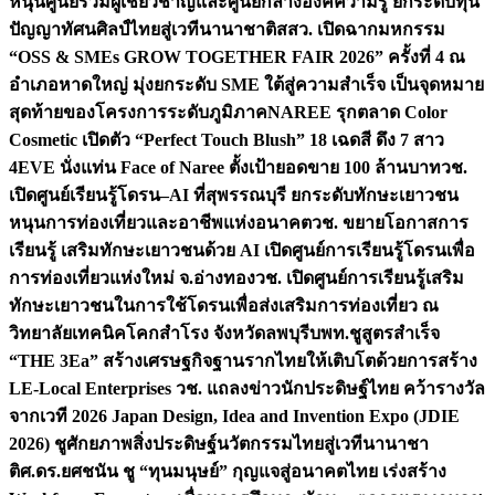
หนุนศูนย์รวมผู้เชี่ยวชาญและศูนย์กลางองค์ความรู้ ยกระดับทุน
ปัญญาทัศนศิลป์ไทยสู่เวทีนานาชาติ
สสว. เปิดฉากมหกรรม
“OSS & SMEs GROW TOGETHER FAIR 2026” ครั้งที่ 4 ณ
อำเภอหาดใหญ่ มุ่งยกระดับ SME ใต้สู่ความสำเร็จ เป็นจุดหมาย
สุดท้ายของโครงการระดับภูมิภาค
NAREE รุกตลาด Color
Cosmetic เปิดตัว “Perfect Touch Blush” 18 เฉดสี ดึง 7 สาว
4EVE นั่งแท่น Face of Naree ตั้งเป้ายอดขาย 100 ล้านบาท
วช.
เปิดศูนย์เรียนรู้โดรน–AI ที่สุพรรณบุรี ยกระดับทักษะเยาวชน
หนุนการท่องเที่ยวและอาชีพแห่งอนาคต
วช. ขยายโอกาสการ
เรียนรู้ เสริมทักษะเยาวชนด้วย AI เปิดศูนย์การเรียนรู้โดรนเพื่อ
การท่องเที่ยวแห่งใหม่ จ.อ่างทอง
วช. เปิดศูนย์การเรียนรู้เสริม
ทักษะเยาวชนในการใช้โดรนเพื่อส่งเสริมการท่องเที่ยว ณ
วิทยาลัยเทคนิคโคกสำโรง จังหวัดลพบุรี
บพท.ชูสูตรสำเร็จ
“THE 3Ea” สร้างเศรษฐกิจฐานรากไทยให้เติบโตด้วยการสร้าง
LE-Local Enterprises
วช. แถลงข่าวนักประดิษฐ์ไทย คว้ารางวัล
จากเวที 2026 Japan Design, Idea and Invention Expo (JDIE
2026) ชูศักยภาพสิ่งประดิษฐ์นวัตกรรมไทยสู่เวทีนานาชา
ติ
ศ.ดร.ยศชนัน ชู “ทุนมนุษย์” กุญแจสู่อนาคตไทย เร่งสร้าง