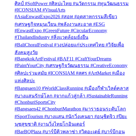
ศิลป์ #SoftPower #ศิลปะไทย #นวัตกรรม #ทุนวัฒนธรรม
#ICONSIAM #VisualArts
#AsiaEnwastExpo2026 #สอท #อุตสาหกรรมสีเขียว
#เศรษฐกิจหมุนเวียน #พลังงานสะอาด #ESG
#EnwastExpo #GreenFuture #CircularEconomy
#ThailandIndustry #สิ่งแวดล้อมยั่งยืน
#BaliChoralFestival #วงปล่อยแก่ประเทศไทย #วิจัยเพื่อ
สังคมสูงวัย
#BangkokArtFestival #BAF11 #CraftYourDreams
#PaintYourCity #เศรษฐกิจวัฒนธรรม #CreativeEconomy
#ศิลปะร่วมสมัย #ICONSIAM #สศร #ArtMarket #เมือง
แห่งศิลปะ
#Bangsaen10 #WorldClassRunning #เมืองกีฬาเวิลด์คลาส
#บางแสนรักษ์โลก #จากแก้วสู่กล้า #SustainableRunning
#ChonburiSportsCity
#Bangsaen42 #ChonburiMarathon #มาราธอนระดับโลก
#SportTourism #บางแสน #นักวิ่งเคนยา #อนุชิตจิว #ปิยะ
นุชสุขชาติ #งานวิ่งไทยโกอินเตอร์
#BarBQPlaza #บาร์บีคิวพลาซ่า #วิตอะเดย์ #บาร์บีกอน