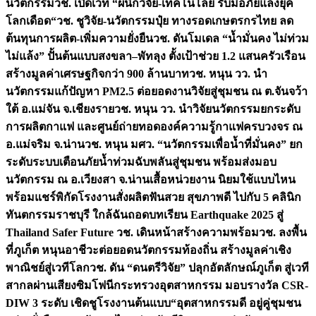
นวัตกรรม
วช. เปิดเวที “ผนึกวิจัย-เทคโนโลยี รับมือภัยแล้งยุค
โลกเดือด“
วช. ชูวิจัย-นวัตกรรมปุ๋ย ทางรอดเกษตรกรไทย ลด
ต้นทุนการผลิต-เพิ่มความยั่งยืน
วช. ดันโมเดล “น้ำมั่นคง ไม่ท่วม
ไม่แล้ง” ปั้นต้นแบบสงขลา–พัทลุง ตั้งเป้าช่วย 1.2 แสนครัวเรือน
สร้างมูลค่าเศรษฐกิจกว่า 900 ล้านบาท
วช. หนุน วว. นำ
นวัตกรรมแก้ปัญหา PM2.5 ต่อยอดงานวิจัยสู่ชุมชน ณ ต.จันจว้า
ใต้ อ.แม่จัน จ.เชียงราย
วช. หนุน วว. นำวิจัยนวัตกรรมยกระดับ
การผลิตกาแฟ และศูนย์ถ่ายทอดองค์ความรู้กาแฟครบวงจร ณ
อ.แม่จริม จ.น่าน
วช. หนุน มศว. “นวัตกรรมเพื่อน้ำที่มั่นคง” ยก
ระดับระบบเตือนภัยน้ำท่วมฉับพลันสู่ชุมชน พร้อมส่งมอบ
นวัตกรรม ณ อ.เวียงสา จ.น่าน
เสื้อหน่วยงาน นิยมใช้แบบไหน
พร้อมแชร์พิกัดโรงงานสั่งผลิต
ฟันสวย สุขภาพดี ไปกับ 5 คลินิก
ทันตกรรมราชบุรี ใกล้ฉัน
ถอดบทเรียน Earthquake 2025 สู่
Thailand Safer Future วช. เดินหน้าสร้างความพร้อม
วช. ลงพื้น
ที่ภูเก็ต หนุนอาชีวะต่อยอดนวัตกรรมท้องถิ่น สร้างมูลค่าเชิง
พาณิชย์สู่เวทีโลก
วช. ดัน “ดนตรีวิจัย” ปลุกอัตลักษณ์ภูเก็ต สู่เวที
สากลผ่านเสียงซิมโฟนี
กระทรวงอุตสาหกรรม มอบรางวัล CSR-
DIW 3 ระดับ เชิดชูโรงงานต้นแบบ“อุตสาหกรรมดี อยู่คู่ชุมชน