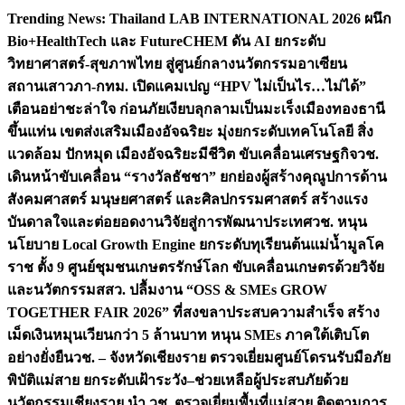
Skip
Trending News:
Thailand LAB INTERNATIONAL 2026 ผนึก
to
Bio+HealthTech และ FutureCHEM ดัน AI ยกระดับ
content
วิทยาศาสตร์-สุขภาพไทย สู่ศูนย์กลางนวัตกรรมอาเซียน
สถานเสาวภา-กทม. เปิดแคมเปญ “HPV ไม่เป็นไร…ไม่ได้”
เตือนอย่าชะล่าใจ ก่อนภัยเงียบลุกลามเป็นมะเร็ง
เมืองทองธานี
ขึ้นแท่น เขตส่งเสริมเมืองอัจฉริยะ มุ่งยกระดับเทคโนโลยี สิ่ง
แวดล้อม ปักหมุด เมืองอัจฉริยะมีชีวิต ขับเคลื่อนเศรษฐกิจ
วช.
เดินหน้าขับเคลื่อน “รางวัลธัชชา” ยกย่องผู้สร้างคุณูปการด้าน
สังคมศาสตร์ มนุษยศาสตร์ และศิลปกรรมศาสตร์ สร้างแรง
บันดาลใจและต่อยอดงานวิจัยสู่การพัฒนาประเทศ
วช. หนุน
นโยบาย Local Growth Engine ยกระดับทุเรียนต้นแม่น้ำมูลโค
ราช ตั้ง 9 ศูนย์ชุมชนเกษตรรักษ์โลก ขับเคลื่อนเกษตรด้วยวิจัย
และนวัตกรรม
สสว. ปลื้มงาน “OSS & SMEs GROW
TOGETHER FAIR 2026” ที่สงขลาประสบความสำเร็จ สร้าง
เม็ดเงินหมุนเวียนกว่า 5 ล้านบาท หนุน SMEs ภาคใต้เติบโต
อย่างยั่งยืน
วช. – จังหวัดเชียงราย ตรวจเยี่ยมศูนย์โดรนรับมือภัย
พิบัติแม่สาย ยกระดับเฝ้าระวัง–ช่วยเหลือผู้ประสบภัยด้วย
นวัตกรรม
เชียงราย นำ วช. ตรวจเยี่ยมพื้นที่แม่สาย ติดตามการ