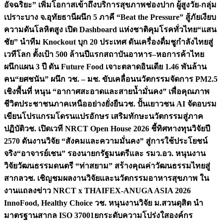
อัจฉริยะ” เพิ่มโอกาสเข้าถึงบริการสุขภาพช่องปาก ผู้สูงวัย-กลุ่ม
เปราะบาง จ.อุทัยธานี
ผนึก 5 ภาคี “Beat the Pressure” สู้ภัยเงียบ
ความดันโลหิตสูง เปิด Dashboard แห่งชาติคุมโรคทั่วไทย
“แสน
ชัย” นำทีม Knockout บุก 20 ประเทศ ดันเครื่องดื่มชูกำลังไทยสู่
เวทีโลก ตั้งเป้า 500 ล้านปีแรก
สถาบันอาหาร–หอการค้าไทย
ผนึกแผน 3 ปี ดัน Future Food เจาะตลาดอินเดีย 1.46 พันล้าน
คน
“ยศชนัน” ผนึก วช. – มช. ขับเคลื่อนนวัตกรรมจัดการ PM2.5
เชิงพื้นที่ หนุน “อากาศสะอาดและสายน้ำมั่นคง” เพื่อคุณภาพ
ชีวิตประชาชนภาคเหนืออย่างยั่งยืน
วช. ปั้นเยาวชน AI จัดอบรม
เขียนโปรแกรมโดรนแปรอักษร เสริมทักษะนวัตกรรมสู่ภาค
ปฏิบัติ
วช. เปิดเวที NRCT Open House 2026 ชี้ทิศทางทุนวิจัยปี
2570 ดันงานวิจัย “สังคมและความมั่นคง” สู่การใช้ประโยชน์
จริง
“อาจารย์เชน” รองนายกรัฐมนตรีและ รมว.อว. หนุนงาน
วิจัยวัฒนธรรมดนตรี “ท่าสยาม” สร้างคุณค่าวัฒนธรรมไทยสู่
สากล
วช. เชิญชมผลงานวิจัยและนวัตกรรมอาหารสุขภาพ ใน
งานแถลงข่าว NRCT x THAIFEX-ANUGA ASIA 2026
InnoFood, Healthy Choice
วช. หนุนงานวิจัย ม.สวนดุสิต นำ
มาตรฐานสากล ISO 37001ยกระดับความโปร่งใสองค์กร