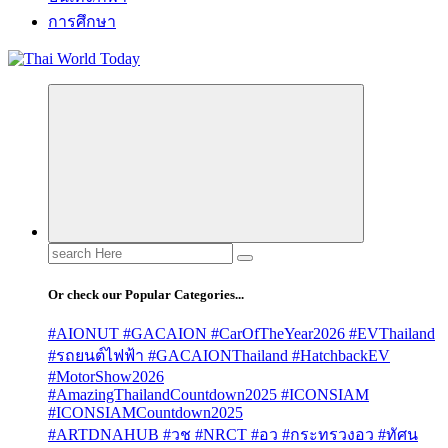
การศึกษา
Search
for:
Or check our Popular Categories...
#AIONUT #GACAION #CarOfTheYear2026 #EVThailand
#รถยนต์ไฟฟ้า #GACAIONThailand #HatchbackEV
#MotorShow2026
#AmazingThailandCountdown2025 #ICONSIAM
#ICONSIAMCountdown2025
#ARTDNAHUB #วช #NRCT #อว #กระทรวงอว #ทัศน