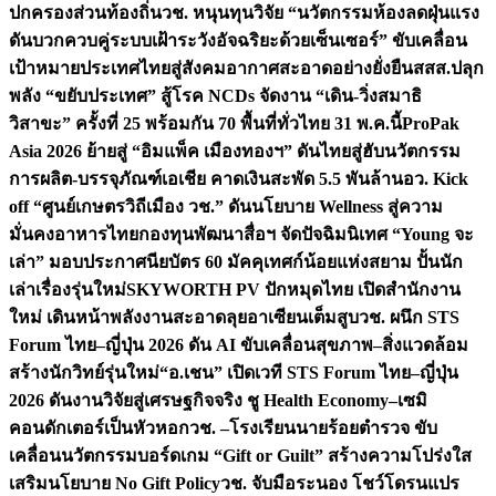
ปกครองส่วนท้องถิ่น
วช. หนุนทุนวิจัย “นวัตกรรมห้องลดฝุ่นแรง
ดันบวกควบคู่ระบบเฝ้าระวังอัจฉริยะด้วยเซ็นเซอร์” ขับเคลื่อน
เป้าหมายประเทศไทยสู่สังคมอากาศสะอาดอย่างยั่งยืน
สสส.ปลุก
พลัง “ขยับประเทศ” สู้โรค NCDs จัดงาน “เดิน-วิ่งสมาธิ
วิสาขะ” ครั้งที่ 25 พร้อมกัน 70 พื้นที่ทั่วไทย 31 พ.ค.นี้
ProPak
Asia 2026 ย้ายสู่ “อิมแพ็ค เมืองทองฯ” ดันไทยสู่ฮับนวัตกรรม
การผลิต-บรรจุภัณฑ์เอเชีย คาดเงินสะพัด 5.5 พันล้าน
อว. Kick
off “ศูนย์เกษตรวิถีเมือง วช.” ดันนโยบาย Wellness สู่ความ
มั่นคงอาหารไทย
กองทุนพัฒนาสื่อฯ จัดปัจฉิมนิเทศ “Young จะ
เล่า” มอบประกาศนียบัตร 60 มัคคุเทศก์น้อยแห่งสยาม ปั้นนัก
เล่าเรื่องรุ่นใหม่
SKYWORTH PV ปักหมุดไทย เปิดสำนักงาน
ใหม่ เดินหน้าพลังงานสะอาดลุยอาเซียนเต็มสูบ
วช. ผนึก STS
Forum ไทย–ญี่ปุ่น 2026 ดัน AI ขับเคลื่อนสุขภาพ–สิ่งแวดล้อม
สร้างนักวิทย์รุ่นใหม่
“อ.เชน” เปิดเวที STS Forum ไทย–ญี่ปุ่น
2026 ดันงานวิจัยสู่เศรษฐกิจจริง ชู Health Economy–เซมิ
คอนดักเตอร์เป็นหัวหอก
วช. –โรงเรียนนายร้อยตำรวจ ขับ
เคลื่อนนวัตกรรมบอร์ดเกม “Gift or Guilt” สร้างความโปร่งใส
เสริมนโยบาย No Gift Policy
วช. จับมือระนอง โชว์โดรนแปร