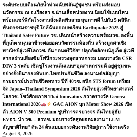
ระดับระบบเตือนภัยน้ำท่วมฉับพลันสู่ชุมชน พร้อมส่งมอบ
นวัตกรรม ณ อ.เวียงสา จ.น่าน
เสื้อหน่วยงาน นิยมใช้แบบไหน
พร้อมแชร์พิกัดโรงงานสั่งผลิต
ฟันสวย สุขภาพดี ไปกับ 5 คลินิก
ทันตกรรมราชบุรี ใกล้ฉัน
ถอดบทเรียน Earthquake 2025 สู่
Thailand Safer Future วช. เดินหน้าสร้างความพร้อม
วช. ลงพื้น
ที่ภูเก็ต หนุนอาชีวะต่อยอดนวัตกรรมท้องถิ่น สร้างมูลค่าเชิง
พาณิชย์สู่เวทีโลก
วช. ดัน “ดนตรีวิจัย” ปลุกอัตลักษณ์ภูเก็ต สู่เวที
สากลผ่านเสียงซิมโฟนี
กระทรวงอุตสาหกรรม มอบรางวัล CSR-
DIW 3 ระดับ เชิดชูโรงงานต้นแบบ“อุตสาหกรรมดี อยู่คู่ชุมชน
อย่างยั่งยืน”
กองทัพบก-ไทยประกันชีวิต ลงนามต่อสัญญา
กรมธรรม์ประกันชีวิตทหาร ปีที่ 40
วช. ผนึก STS forum เตรียม
จัด Japan–Thailand Symposium 2026 ดันไทยสู่เวทีวิทยาศาสตร์
โลก
วช. โชว์ศักยภาพ Thai Innovators กวาดรางวัล Geneva
International 2026
GAC AION บุก Motor Show 2026 เปิด
ตัว AION V 500 Premium ชูบริการครบวงจร ดันไทยสู่ฮับ
EV
อว. นำ วช. – สวทช. มอบรางวัลสุดยอดผลงาน “LLM
สัญชาติไทย” ดัน 24 ต้นแบบยกระดับงานวิจัยสู่การใช้งานจริง
August 9, 2026