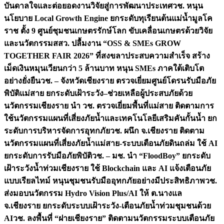
บันดาลใจและต่อยอดงานวิจัยสู่การพัฒนาประเทศ
วช. หนุน
นโยบาย Local Growth Engine ยกระดับทุเรียนต้นแม่น้ำมูลโค
ราช ตั้ง 9 ศูนย์ชุมชนเกษตรรักษ์โลก ขับเคลื่อนเกษตรด้วยวิจัย
และนวัตกรรม
สสว. ปลื้มงาน “OSS & SMEs GROW
TOGETHER FAIR 2026” ที่สงขลาประสบความสำเร็จ สร้าง
เม็ดเงินหมุนเวียนกว่า 5 ล้านบาท หนุน SMEs ภาคใต้เติบโต
อย่างยั่งยืน
วช. – จังหวัดเชียงราย ตรวจเยี่ยมศูนย์โดรนรับมือภัย
พิบัติแม่สาย ยกระดับเฝ้าระวัง–ช่วยเหลือผู้ประสบภัยด้วย
นวัตกรรม
เชียงราย นำ วช. ตรวจเยี่ยมพื้นที่แม่สาย ติดตามการ
ใช้นวัตกรรมแผนที่เสี่ยงภัยน้ำและเทคโนโลยีเสริมคันกั้นน้ำ ยก
ระดับการบริหารจัดการอุทกภัย
วช. ผนึก จ.เชียงราย ติดตาม
นวัตกรรมแผนที่เสี่ยงภัยน้ำแม่สาย-ระบบเตือนภัยดินถล่ม ใช้ AI
ยกระดับการรับมือภัยพิบัติ
วช. – มช. นำ “FloodBoy” ยกระดับ
เฝ้าระวังน้ำท่วมเชียงราย ใช้ Blockchain และ AI แจ้งเตือนภัย
แบบเรียลไทม์ หนุนชุมชนรับมืออุทกภัยอย่างมีประสิทธิภาพ
วช.
ส่งมอบนวัตกรรม Hydro Vision Plus/AI ให้ ต.นางแล
จ.เชียงราย ยกระดับระบบเฝ้าระวัง-เตือนภัยน้ำท่วมชุมชนด้วย
AI
วช. ลงพื้นที่ “ฝายเชียงราย” ติดตามนวัตกรรมระบบเตือนภัย