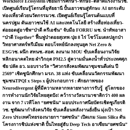
Workforce Ecosystem เชื่อมการศึกษา–ทักษะ–ตลาดแรงงาน
วช.
เปิดศูนย์เรียนรู้โดรนที่อุทัยธานี ปั้นเยาวชนสู่ทักษะ AI ยกระดับ
ท่องเที่ยวด้วยนวัตกรรม
วช. เปิดศูนย์เรียนรู้โดรนต้นแบบที่
นครปฐม ดันเยาวชนใช้ AI และเทคโนโลยี สร้างสื่อท่องเที่ยว-
ต่อยอดสู่อาชีพ
“ป่าดี ครีเอชัน” จับมือ FORRU มช. นำทัพอาสา
“ป่าดี Together” ฟื้นฟูป่าดอยสุเทพ-ปุย 8 ไร่ โชว์โมเดลปลูกป่า
วิทยาศาสตร์พรีเมียม ตอบโจทย์นักลงทุนยุค Net Zero &
ESG
วช. ผนึก สทนช.-สอศ. ลงนาม MOU ขับเคลื่อนงานวิจัย
พลิกอนาคตไทย ฝ่าวิกฤต PM2.5 สู่ความมั่นคงน้ำทั่วประเทศ
ศุภ
ชัย ปลัด อว. มอบรางวัล “วิศวกรสังคมพัฒนาชุมชนดีเด่น ปี
2569” เชิดชูนักศึกษา มรภ. 38 แห่ง ขับเคลื่อนนวัตกรรมพัฒนา
ชุมชน
TPQI x Steps x ผู้ประกอบการ : ศักยภาพของ
Neurodivergent ผู้ที่มีความหลากหลายทางการรับรู้ สู่โลกของ
การทำงาน
นักวิจัยไทยสุดปัง! คว้ารางวัลนานาชาติกว่า 400 ผล
งาน จาก 7 เวทีโลก “ยศชนัน” มอบประกาศนียบัตรเชิดชูเกียรติ
วช. ชูพัฒนากำลังคนวิจัย ขับเคลื่อนพลังงานยั่งยืน มุ่งเป้า Net
Zero ประเทศไทย
รองนายกฯ “ยศชนัน” เปิดเกม Siam Silica ดัน
โครงการชิปแห่งชาติ ปั้นไทยสู่ฮับ Deep Tech อาเซียน
“ยศชนัน”