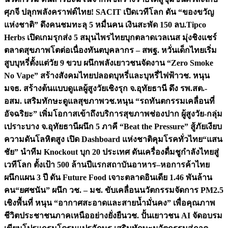
ศุภจี ปลุกพลังคราฟต์ไทย! SACIT เปิดเวทีโลก ดัน “ของขวัญ
แห่งชาติ” ดึงคนชมทะลุ 5 หมื่นคน เงินสะพัด 150 ลบ.
Tipco
Herbs เปิดเกมรุกส่ง 5 สมุนไพรไทยบุกตลาดเวลเนส มุ่งชิงแชร์
ตลาดสุขภาพโตต่อเนื่อง
ทันตบุคลากร – สพฐ. หวั่นเด็กไทยเริ่ม
สูบบุหรี่ตั้งแต่วัย 9 ขวบ ผนึกพลังเยาวชนจัดงาน “Zero Smoke
No Vape” สร้างสังคมไทยปลอดบุหรี่และบุหรี่ไฟฟ้า
วช. หนุน
มจธ. สร้างต้นแบบดูแลผู้สูงวัยเชิงรุก จ.อุทัยธานี ดึง รพ.สต.-
อสม. เสริมทักษะดูแลสุขภาพ
วช.หนุน “รถทันตกรรมเคลื่อนที่
อัจฉริยะ” เพิ่มโอกาสเข้าถึงบริการสุขภาพช่องปาก ผู้สูงวัย-กลุ่ม
เปราะบาง จ.อุทัยธานี
ผนึก 5 ภาคี “Beat the Pressure” สู้ภัยเงียบ
ความดันโลหิตสูง เปิด Dashboard แห่งชาติคุมโรคทั่วไทย
“แสน
ชัย” นำทีม Knockout บุก 20 ประเทศ ดันเครื่องดื่มชูกำลังไทยสู่
เวทีโลก ตั้งเป้า 500 ล้านปีแรก
สถาบันอาหาร–หอการค้าไทย
ผนึกแผน 3 ปี ดัน Future Food เจาะตลาดอินเดีย 1.46 พันล้าน
คน
“ยศชนัน” ผนึก วช. – มช. ขับเคลื่อนนวัตกรรมจัดการ PM2.5
เชิงพื้นที่ หนุน “อากาศสะอาดและสายน้ำมั่นคง” เพื่อคุณภาพ
ชีวิตประชาชนภาคเหนืออย่างยั่งยืน
วช. ปั้นเยาวชน AI จัดอบรม