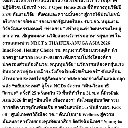
เขียนโปรแกรมโดรนแปรอักษร เสริมทักษะนวัตกรรมสู่ภาค
ปฏิบัติ
วช. เปิดเวที NRCT Open House 2026 ชี้ทิศทางทุนวิจัยปี
2570 ดันงานวิจัย “สังคมและความมั่นคง” สู่การใช้ประโยชน์
จริง
“อาจารย์เชน” รองนายกรัฐมนตรีและ รมว.อว. หนุนงาน
วิจัยวัฒนธรรมดนตรี “ท่าสยาม” สร้างคุณค่าวัฒนธรรมไทยสู่
สากล
วช. เชิญชมผลงานวิจัยและนวัตกรรมอาหารสุขภาพ ใน
งานแถลงข่าว NRCT x THAIFEX-ANUGA ASIA 2026
InnoFood, Healthy Choice
วช. หนุนงานวิจัย ม.สวนดุสิต นำ
มาตรฐานสากล ISO 37001ยกระดับความโปร่งใสองค์กร
ปกครองส่วนท้องถิ่น
วช. หนุนทุนวิจัย “นวัตกรรมห้องลดฝุ่นแรง
ดันบวกควบคู่ระบบเฝ้าระวังอัจฉริยะด้วยเซ็นเซอร์” ขับเคลื่อน
เป้าหมายประเทศไทยสู่สังคมอากาศสะอาดอย่างยั่งยืน
สสส.ปลุก
พลัง “ขยับประเทศ” สู้โรค NCDs จัดงาน “เดิน-วิ่งสมาธิ
วิสาขะ” ครั้งที่ 25 พร้อมกัน 70 พื้นที่ทั่วไทย 31 พ.ค.นี้
ProPak
Asia 2026 ย้ายสู่ “อิมแพ็ค เมืองทองฯ” ดันไทยสู่ฮับนวัตกรรม
การผลิต-บรรจุภัณฑ์เอเชีย คาดเงินสะพัด 5.5 พันล้าน
อว. Kick
off “ศูนย์เกษตรวิถีเมือง วช.” ดันนโยบาย Wellness สู่ความ
มั่นคงอาหารไทย
กองทุนพัฒนาสื่อฯ จัดปัจฉิมนิเทศ “Young จะ