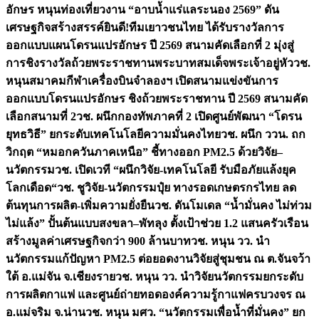
อักษร หนุนท่องเที่ยวงาน “อาบน้ำแร่แลระนอง 2569” ดัน
เศรษฐกิจสร้างสรรค์
ยินดี!ทีมเยาวชนไทย ได้รับรางวัลการ
ออกแบบแผนโดรนแปรอักษร ปี 2569 สนามคัดเลือกที่ 2 มุ่งสู่
การชิงรางวัลถ้วยพระราชทานพระบาทสมเด็จพระเจ้าอยู่หัว
วช.
หนุนสมาคมกีฬาเครื่องบินจำลองฯ เปิดสนามแข่งขันการ
ออกแบบโดรนแปรอักษร ชิงถ้วยพระราชทาน ปี 2569 สนามคัด
เลือกสนามที่ 2
วช. ผนึกกองทัพภาคที่ 2 เปิดศูนย์พัฒนา “โดรน
ยุทธวิธี” ยกระดับเทคโนโลยีความมั่นคงไทย
วช. ผนึก ววน. ถก
วิกฤต “หมอกควันภาคเหนือ” ชี้ทางออก PM2.5 ด้วยวิจัย–
นวัตกรรม
วช. เปิดเวที “ผนึกวิจัย-เทคโนโลยี รับมือภัยแล้งยุค
โลกเดือด“
วช. ชูวิจัย-นวัตกรรมปุ๋ย ทางรอดเกษตรกรไทย ลด
ต้นทุนการผลิต-เพิ่มความยั่งยืน
วช. ดันโมเดล “น้ำมั่นคง ไม่ท่วม
ไม่แล้ง” ปั้นต้นแบบสงขลา–พัทลุง ตั้งเป้าช่วย 1.2 แสนครัวเรือน
สร้างมูลค่าเศรษฐกิจกว่า 900 ล้านบาท
วช. หนุน วว. นำ
นวัตกรรมแก้ปัญหา PM2.5 ต่อยอดงานวิจัยสู่ชุมชน ณ ต.จันจว้า
ใต้ อ.แม่จัน จ.เชียงราย
วช. หนุน วว. นำวิจัยนวัตกรรมยกระดับ
การผลิตกาแฟ และศูนย์ถ่ายทอดองค์ความรู้กาแฟครบวงจร ณ
อ.แม่จริม จ.น่าน
วช. หนุน มศว. “นวัตกรรมเพื่อน้ำที่มั่นคง” ยก