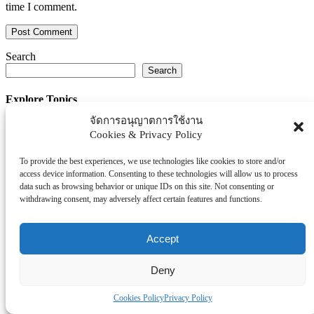
time I comment.
Search
Search
Explore Topics
จัดการอนุญาตการใช้งาน
Thaiworldtoday
Cookies & Privacy Policy
Uncategorized
การศึกษา
To provide the best experiences, we use technologies like cookies to store and/or
ธุรกิจ/ประกัน/การเงิน
access device information. Consenting to these technologies will allow us to process
data such as browsing behavior or unique IDs on this site. Not consenting or
บันเทิง/กีฬา
withdrawing consent, may adversely affect certain features and functions.
ภาครัฐ/ราชการ
ยานยนต์
Accept
อสังหา
โรงพยบาล/สุขภาพ/ความงาม
Deny
โรงแรม/ท่องเที่ยว/อาหาร
Cookies Policy
Privacy Policy
Tag Clouds