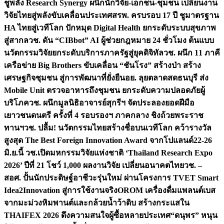
ชูพลัง Research Synergy ผนึกนักวิจัย-เอกชน-ชุมชน เปลี่ยนงาน
วิจัยไทยสู่พลังขับเคลื่อนประเทศ
สรพ. ครบรอบ 17 ปี ชูมาตรฐาน
HA ไทยสู่เวทีโลก ปักหมุด Digital Health ยกระดับระบบสุขภาพ
สู่สากล
วช. ดัน “CIBbot” AI ผู้ช่วยกฎหมาย 24 ชั่วโมง ต้นแบบ
นวัตกรรมวิจัยยกระดับบริการภาครัฐสู่ยุคดิจิทัล
วช. ผนึก 11 ภาคี
เครือข่าย Big Brothers ขับเคลื่อน “ชันโรง” สร้างป่า สร้าง
เศรษฐกิจชุมชน สู่การพัฒนาที่ยั่งยืน
อย. ลุยตลาดสดธนบุรี ส่ง
Mobile Unit ตรวจอาหารถึงชุมชน ยกระดับความปลอดภัยผู้
บริโภค
วช. ผนึกมูลนิธิอาจารย์สุกรีฯ จัดประลองยอดฝีมือ
เยาวชนดนตรี ครั้งที่ 4 รอบรองฯ ภาคกลาง ชิงถ้วยพระราช
ทานฯ
วช. ปลื้ม! นวัตกรรมไทยสร้างชื่อบนเวทีโลก คว้ารางวัล
สูงสุด The Best Foreign Innovation Award จากโปแลนด์
22-26
มิ.ย.นี้ วช.เปิดมหกรรมวิจัยแห่งชาติ ‘Thailand Research Expo
2026’ ปีที่ 21 โชว์ 1,000 ผลงานวิจัย เปลี่ยนอนาคตไทย
วช. –
สอศ. ปั้นนักประดิษฐ์อาชีวะรุ่นใหม่ ผ่านโครงการ TVET Smart
Idea2Innovation สู่การใช้งานจริง
OROM เครื่องดื่มแพลนต์เบส
จากมะม่วงหิมพานต์และกล้วยน้ำว้าดิบ สร้างกระแสใน
THAIFEX 2026 ดึงความสนใจผู้ซื้อหลายประเทศ
“ดนุพร” หนุน