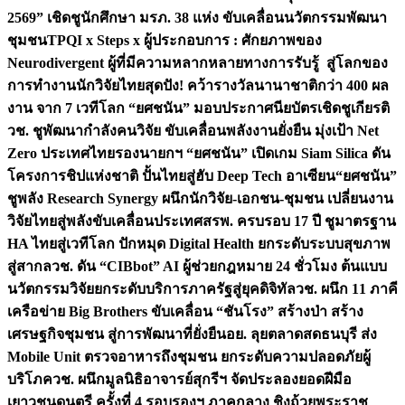
2569” เชิดชูนักศึกษา มรภ. 38 แห่ง ขับเคลื่อนนวัตกรรมพัฒนา
ชุมชน
TPQI x Steps x ผู้ประกอบการ : ศักยภาพของ
Neurodivergent ผู้ที่มีความหลากหลายทางการรับรู้ สู่โลกของ
การทำงาน
นักวิจัยไทยสุดปัง! คว้ารางวัลนานาชาติกว่า 400 ผล
งาน จาก 7 เวทีโลก “ยศชนัน” มอบประกาศนียบัตรเชิดชูเกียรติ
วช. ชูพัฒนากำลังคนวิจัย ขับเคลื่อนพลังงานยั่งยืน มุ่งเป้า Net
Zero ประเทศไทย
รองนายกฯ “ยศชนัน” เปิดเกม Siam Silica ดัน
โครงการชิปแห่งชาติ ปั้นไทยสู่ฮับ Deep Tech อาเซียน
“ยศชนัน”
ชูพลัง Research Synergy ผนึกนักวิจัย-เอกชน-ชุมชน เปลี่ยนงาน
วิจัยไทยสู่พลังขับเคลื่อนประเทศ
สรพ. ครบรอบ 17 ปี ชูมาตรฐาน
HA ไทยสู่เวทีโลก ปักหมุด Digital Health ยกระดับระบบสุขภาพ
สู่สากล
วช. ดัน “CIBbot” AI ผู้ช่วยกฎหมาย 24 ชั่วโมง ต้นแบบ
นวัตกรรมวิจัยยกระดับบริการภาครัฐสู่ยุคดิจิทัล
วช. ผนึก 11 ภาคี
เครือข่าย Big Brothers ขับเคลื่อน “ชันโรง” สร้างป่า สร้าง
เศรษฐกิจชุมชน สู่การพัฒนาที่ยั่งยืน
อย. ลุยตลาดสดธนบุรี ส่ง
Mobile Unit ตรวจอาหารถึงชุมชน ยกระดับความปลอดภัยผู้
บริโภค
วช. ผนึกมูลนิธิอาจารย์สุกรีฯ จัดประลองยอดฝีมือ
เยาวชนดนตรี ครั้งที่ 4 รอบรองฯ ภาคกลาง ชิงถ้วยพระราช