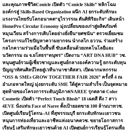
และคุณภาพชีวิต
Conicle เปิดตัว “Conicle Skills” พลิกโฉม
องค์กรสู่ Skills-Based Organization ผนึก AI ยกระดับทักษะ
แรงงานไทยรับโลกอนาคต
“อุไรวรรณ ตันติพิริยะกิจ” เดินหน้า
HomePro Circular Economy มุ่งเปลี่ยนของเก่าสู่ผลิตภัณฑ์
หมุนเวียน สร้างการเติบโตอย่างยั่งยืน
“ยศชนัน” ตรวจเยี่ยมชม
โครงการแก้ไขปัญหาความยากจน นำกลไก อววน. ร่วมสร้าง
กลไกความร่วมมือในพื้นที่ ขับเคลื่อนด้วยเทคโนโลยีและ
นวัตกรรม ณ จ.ยโสธร
“ดนุพร” เปิดงาน “ART DNA HUB” วช.
หนุนศูนย์รวมผู้เชี่ยวชาญและศูนย์กลางองค์ความรู้ ยกระดับทุน
ปัญญาทัศนศิลป์ไทยสู่เวทีนานาชาติ
สสว. เปิดฉากมหกรรม
“OSS & SMEs GROW TOGETHER FAIR 2026” ครั้งที่ 4 ณ
อำเภอหาดใหญ่ มุ่งยกระดับ SME ใต้สู่ความสำเร็จ เป็นจุดหมาย
สุดท้ายของโครงการระดับภูมิภาค
NAREE รุกตลาด Color
Cosmetic เปิดตัว “Perfect Touch Blush” 18 เฉดสี ดึง 7 สาว
4EVE นั่งแท่น Face of Naree ตั้งเป้ายอดขาย 100 ล้านบาท
วช.
เปิดศูนย์เรียนรู้โดรน–AI ที่สุพรรณบุรี ยกระดับทักษะเยาวชน
หนุนการท่องเที่ยวและอาชีพแห่งอนาคต
วช. ขยายโอกาสการ
เรียนรู้ เสริมทักษะเยาวชนด้วย AI เปิดศูนย์การเรียนรู้โดรนเพื่อ