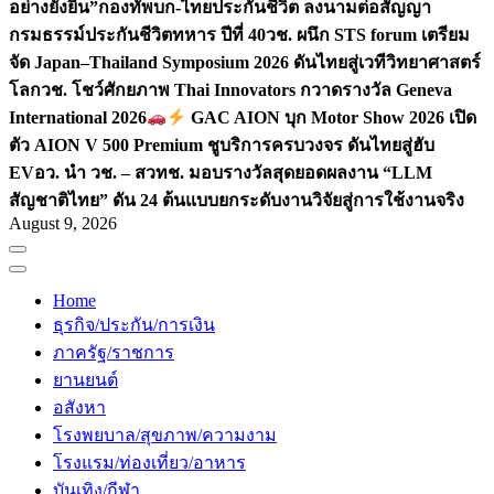
อย่างยั่งยืน”
กองทัพบก-ไทยประกันชีวิต ลงนามต่อสัญญา
กรมธรรม์ประกันชีวิตทหาร ปีที่ 40
วช. ผนึก STS forum เตรียม
จัด Japan–Thailand Symposium 2026 ดันไทยสู่เวทีวิทยาศาสตร์
โลก
วช. โชว์ศักยภาพ Thai Innovators กวาดรางวัล Geneva
International 2026
GAC AION บุก Motor Show 2026 เปิด
ตัว AION V 500 Premium ชูบริการครบวงจร ดันไทยสู่ฮับ
EV
อว. นำ วช. – สวทช. มอบรางวัลสุดยอดผลงาน “LLM
สัญชาติไทย” ดัน 24 ต้นแบบยกระดับงานวิจัยสู่การใช้งานจริง
August 9, 2026
Home
ธุรกิจ/ประกัน/การเงิน
ภาครัฐ/ราชการ
ยานยนต์
อสังหา
โรงพยบาล/สุขภาพ/ความงาม
โรงแรม/ท่องเที่ยว/อาหาร
บันเทิง/กีฬา