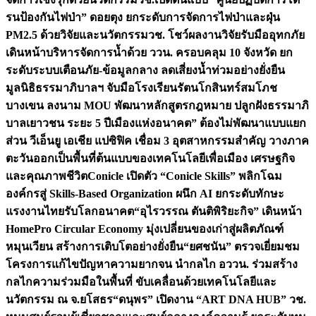
รนป้องกันไฟป่า” ดอยตุง ยกระดับการจัดการไฟป่าและฝุ่น
PM2.5 ด้วยวิจัยและนวัตกรรม
วช. โชว์ผลงานวิจัยรับมืออุทกภัย
เดินหน้าบริหารจัดการน้ำด้วย ววน. ครอบคลุม 10 จังหวัด ยก
ระดับระบบเตือนภัย-ข้อมูลกลาง ลดเสี่ยงน้ำท่วมอย่างยั่งยืน
มูลนิธิธรรมาภิบาลฯ จับมือโรงเรียนรัตนโกสินทร์สมโภช
บางเขน ลงนาม MOU พัฒนาหลักสูตรกฎหมาย ปลูกฝังธรรมาภิ
บาลเยาวชน ระยะ 5 ปี
เมืองแห่งอนาคต” ต้องไม่พัฒนาแบบแยก
ส่วน วีเอ็นยู เอเชีย แปซิฟิค เชื่อม 3 อุตสาหกรรมสำคัญ วางภาค
ตะวันออกเป็นพื้นที่ต้นแบบของเทคโนโลยีเพื่อเมือง เศรษฐกิจ
และคุณภาพชีวิต
Conicle เปิดตัว “Conicle Skills” พลิกโฉม
องค์กรสู่ Skills-Based Organization ผนึก AI ยกระดับทักษะ
แรงงานไทยรับโลกอนาคต
“อุไรวรรณ ตันติพิริยะกิจ” เดินหน้า
HomePro Circular Economy มุ่งเปลี่ยนของเก่าสู่ผลิตภัณฑ์
หมุนเวียน สร้างการเติบโตอย่างยั่งยืน
“ยศชนัน” ตรวจเยี่ยมชม
โครงการแก้ไขปัญหาความยากจน นำกลไก อววน. ร่วมสร้าง
กลไกความร่วมมือในพื้นที่ ขับเคลื่อนด้วยเทคโนโลยีและ
นวัตกรรม ณ จ.ยโสธร
“ดนุพร” เปิดงาน “ART DNA HUB” วช.