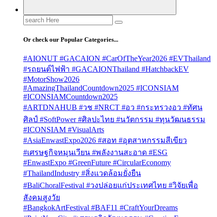
Search
for:
Or check our Popular Categories...
#AIONUT #GACAION #CarOfTheYear2026 #EVThailand
#รถยนต์ไฟฟ้า #GACAIONThailand #HatchbackEV
#MotorShow2026
#AmazingThailandCountdown2025 #ICONSIAM
#ICONSIAMCountdown2025
#ARTDNAHUB #วช #NRCT #อว #กระทรวงอว #ทัศน
ศิลป์ #SoftPower #ศิลปะไทย #นวัตกรรม #ทุนวัฒนธรรม
#ICONSIAM #VisualArts
#AsiaEnwastExpo2026 #สอท #อุตสาหกรรมสีเขียว
#เศรษฐกิจหมุนเวียน #พลังงานสะอาด #ESG
#EnwastExpo #GreenFuture #CircularEconomy
#ThailandIndustry #สิ่งแวดล้อมยั่งยืน
#BaliChoralFestival #วงปล่อยแก่ประเทศไทย #วิจัยเพื่อ
สังคมสูงวัย
#BangkokArtFestival #BAF11 #CraftYourDreams