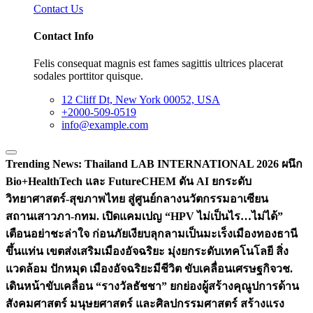
Contact Us
Contact Info
Felis consequat magnis est fames sagittis ultrices placerat
sodales porttitor quisque.
12 Cliff Dt, New York 00052, USA
+2000-509-0519
info@example.com
Trending News:
Thailand LAB INTERNATIONAL 2026 ผนึก
Bio+HealthTech และ FutureCHEM ดัน AI ยกระดับ
วิทยาศาสตร์-สุขภาพไทย สู่ศูนย์กลางนวัตกรรมอาเซียน
สถานเสาวภา-กทม. เปิดแคมเปญ “HPV ไม่เป็นไร…ไม่ได้”
เตือนอย่าชะล่าใจ ก่อนภัยเงียบลุกลามเป็นมะเร็ง
เมืองทองธานี
ขึ้นแท่น เขตส่งเสริมเมืองอัจฉริยะ มุ่งยกระดับเทคโนโลยี สิ่ง
แวดล้อม ปักหมุด เมืองอัจฉริยะมีชีวิต ขับเคลื่อนเศรษฐกิจ
วช.
เดินหน้าขับเคลื่อน “รางวัลธัชชา” ยกย่องผู้สร้างคุณูปการด้าน
สังคมศาสตร์ มนุษยศาสตร์ และศิลปกรรมศาสตร์ สร้างแรง