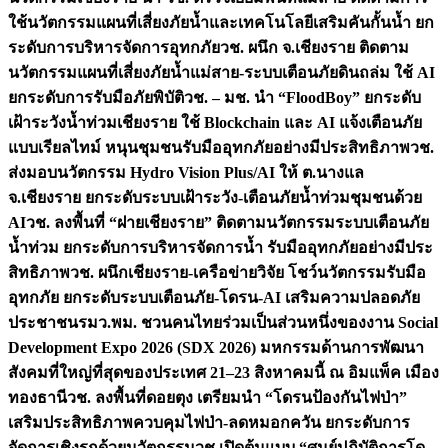
ใช้นวัตกรรมแผนที่เสี่ยงภัยน้ำและเทคโนโลยีเสริมคันกั้นน้ำ ยก
ระดับการบริหารจัดการอุทกภัย
วช. ผนึก จ.เชียงราย ติดตาม
นวัตกรรมแผนที่เสี่ยงภัยน้ำแม่สาย-ระบบเตือนภัยดินถล่ม ใช้ AI
ยกระดับการรับมือภัยพิบัติ
วช. – มช. นำ “FloodBoy” ยกระดับ
เฝ้าระวังน้ำท่วมเชียงราย ใช้ Blockchain และ AI แจ้งเตือนภัย
แบบเรียลไทม์ หนุนชุมชนรับมืออุทกภัยอย่างมีประสิทธิภาพ
วช.
ส่งมอบนวัตกรรม Hydro Vision Plus/AI ให้ ต.นางแล
จ.เชียงราย ยกระดับระบบเฝ้าระวัง-เตือนภัยน้ำท่วมชุมชนด้วย
AI
วช. ลงพื้นที่ “ฝายเชียงราย” ติดตามนวัตกรรมระบบเตือนภัย
น้ำท่วม ยกระดับการบริหารจัดการน้ำ รับมืออุทกภัยอย่างมีประ
สิทธิภาพ
วช. ผนึกเชียงราย-เครือข่ายวิจัย โชว์นวัตกรรมรับมือ
อุทกภัย ยกระดับระบบเตือนภัย-โดรน-AI เสริมความปลอดภัย
ประชาชน
รมว.พม. ชวนคนไทยร่วมเป็นส่วนหนึ่งของงาน Social
Development Expo 2026 (SDX 2026) มหกรรมด้านการพัฒนา
สังคมที่ใหญ่ที่สุดของประเทศ 21–23 สิงหาคมนี้ ณ อิมแพ็ค เมือง
ทองธานี
วช. ลงพื้นที่ดอยตุง เตรียมนำ “โดรนป้องกันไฟป่า”
เสริมประสิทธิภาพควบคุมไฟป่า-ลดหมอกควัน ยกระดับการ
จัดการเชิงรุกด้วยนวัตกรรม
วช.เปิดต้นแบบ “ศูนย์ปฏิบัติการโด