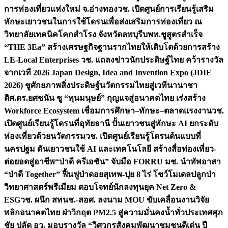
การท่องเที่ยวแห่งใหม่ จ.อ่างทอง
วช. เปิดศูนย์การเรียนรู้เสริม
ทักษะเยาวชนในการใช้โดรนเพื่อส่งเสริมการท่องเที่ยว ณ
วิทยาลัยเทคนิคโคกสำโรง จังหวัดลพบุรี
บพท.ชูสูตรสำเร็จ
“THE 3Ea” สร้างเศรษฐกิจฐานรากไทยให้เติบโตด้วยการสร้าง
LE-Local Enterprises
วช. แถลงข่าวนักประดิษฐ์ไทย คว้ารางวัล
จากเวที 2026 Japan Design, Idea and Invention Expo (JDIE
2026) ชูศักยภาพสิ่งประดิษฐ์นวัตกรรมไทยสู่เวทีนานาชา
ติ
ศ.ดร.ยศชนัน ชู “ทุนมนุษย์” กุญแจสู่อนาคตไทย เร่งสร้าง
Workforce Ecosystem เชื่อมการศึกษา–ทักษะ–ตลาดแรงงาน
วช.
เปิดศูนย์เรียนรู้โดรนที่อุทัยธานี ปั้นเยาวชนสู่ทักษะ AI ยกระดับ
ท่องเที่ยวด้วยนวัตกรรม
วช. เปิดศูนย์เรียนรู้โดรนต้นแบบที่
นครปฐม ดันเยาวชนใช้ AI และเทคโนโลยี สร้างสื่อท่องเที่ยว-
ต่อยอดสู่อาชีพ
“ป่าดี ครีเอชัน” จับมือ FORRU มช. นำทัพอาสา
“ป่าดี Together” ฟื้นฟูป่าดอยสุเทพ-ปุย 8 ไร่ โชว์โมเดลปลูกป่า
วิทยาศาสตร์พรีเมียม ตอบโจทย์นักลงทุนยุค Net Zero &
ESG
วช. ผนึก สทนช.-สอศ. ลงนาม MOU ขับเคลื่อนงานวิจัย
พลิกอนาคตไทย ฝ่าวิกฤต PM2.5 สู่ความมั่นคงน้ำทั่วประเทศ
ศุภ
ชัย ปลัด อว. มอบรางวัล “วิศวกรสังคมพัฒนาชุมชนดีเด่น ปี