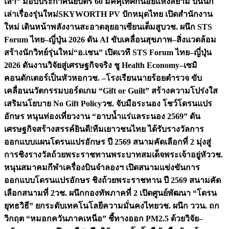
เล่า” มอบประกาศนียบัตร 60 มัคคุเทศก์น้อยแห่งสยาม ปั้นนัก
เล่าเรื่องรุ่นใหม่
SKYWORTH PV ปักหมุดไทย เปิดสำนักงาน
ใหม่ เดินหน้าพลังงานสะอาดลุยอาเซียนเต็มสูบ
วช. ผนึก STS
Forum ไทย–ญี่ปุ่น 2026 ดัน AI ขับเคลื่อนสุขภาพ–สิ่งแวดล้อม
สร้างนักวิทย์รุ่นใหม่
“อ.เชน” เปิดเวที STS Forum ไทย–ญี่ปุ่น
2026 ดันงานวิจัยสู่เศรษฐกิจจริง ชู Health Economy–เซมิ
คอนดักเตอร์เป็นหัวหอก
วช. –โรงเรียนนายร้อยตำรวจ ขับ
เคลื่อนนวัตกรรมบอร์ดเกม “Gift or Guilt” สร้างความโปร่งใส
เสริมนโยบาย No Gift Policy
วช. จับมือระนอง โชว์โดรนแปร
อักษร หนุนท่องเที่ยวงาน “อาบน้ำแร่แลระนอง 2569” ดัน
เศรษฐกิจสร้างสรรค์
ยินดี!ทีมเยาวชนไทย ได้รับรางวัลการ
ออกแบบแผนโดรนแปรอักษร ปี 2569 สนามคัดเลือกที่ 2 มุ่งสู่
การชิงรางวัลถ้วยพระราชทานพระบาทสมเด็จพระเจ้าอยู่หัว
วช.
หนุนสมาคมกีฬาเครื่องบินจำลองฯ เปิดสนามแข่งขันการ
ออกแบบโดรนแปรอักษร ชิงถ้วยพระราชทาน ปี 2569 สนามคัด
เลือกสนามที่ 2
วช. ผนึกกองทัพภาคที่ 2 เปิดศูนย์พัฒนา “โดรน
ยุทธวิธี” ยกระดับเทคโนโลยีความมั่นคงไทย
วช. ผนึก ววน. ถก
วิกฤต “หมอกควันภาคเหนือ” ชี้ทางออก PM2.5 ด้วยวิจัย–