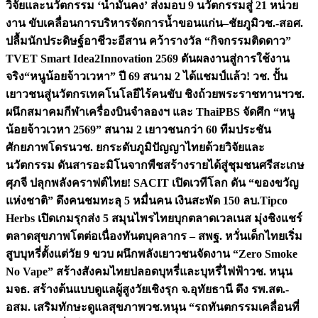
วิจัยและนวัตกรรม ‘น้ำมั่นคง’ ส่งมอบ 9 นวัตกรรมสู่ 21 หน่วย
งาน ขับเคลื่อนการบริหารจัดการน้ำขอนแก่น–ชัยภูมิ
วช.-สอศ.
ปลื้มนักประดิษฐ์อาชีวะอีสาน คว้ารางวัล “กิจกรรมติดดาว”
TVET Smart Idea2Innovation 2569 ดันผลงานสู่การใช้งาน
จริง
“หนูน้อยจ้าวเวหา” ปี 69 สนาม 2 ได้แชมป์แล้ว! วช. ปั้น
เยาวชนสู่นวัตกรเทคโนโลยีไร้คนขับ ชิงถ้วยพระราชทานฯ
วช.
ผนึกสมาคมกีฬาเครื่องบินจำลองฯ และ ThaiPBS จัดศึก “หนู
น้อยจ้าวเวหา 2569” สนาม 2 เยาวชนกว่า 60 ทีมประชัน
ศักยภาพโดรน
วช. ยกระดับภูมิปัญญาไทยด้วยวิจัยและ
นวัตกรรม ดันสารอะมิโนจากพืชสร้างรายได้สู่ชุมชนศรีสะเกษ
ศุภจี ปลุกพลังคราฟต์ไทย! SACIT เปิดเวทีโลก ดัน “ของขวัญ
แห่งชาติ” ดึงคนชมทะลุ 5 หมื่นคน เงินสะพัด 150 ลบ.
Tipco
Herbs เปิดเกมรุกส่ง 5 สมุนไพรไทยบุกตลาดเวลเนส มุ่งชิงแชร์
ตลาดสุขภาพโตต่อเนื่อง
ทันตบุคลากร – สพฐ. หวั่นเด็กไทยเริ่ม
สูบบุหรี่ตั้งแต่วัย 9 ขวบ ผนึกพลังเยาวชนจัดงาน “Zero Smoke
No Vape” สร้างสังคมไทยปลอดบุหรี่และบุหรี่ไฟฟ้า
วช. หนุน
มจธ. สร้างต้นแบบดูแลผู้สูงวัยเชิงรุก จ.อุทัยธานี ดึง รพ.สต.-
อสม. เสริมทักษะดูแลสุขภาพ
วช.หนุน “รถทันตกรรมเคลื่อนที่