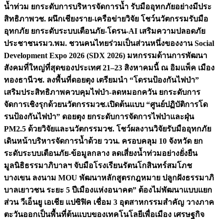
น้ำท่วม ยกระดับการบริหารจัดการน้ำ รับมืออุทกภัยอย่างมีประ
สิทธิภาพ
วช. ผนึกเชียงราย-เครือข่ายวิจัย โชว์นวัตกรรมรับมือ
อุทกภัย ยกระดับระบบเตือนภัย-โดรน-AI เสริมความปลอดภัย
ประชาชน
รมว.พม. ชวนคนไทยร่วมเป็นส่วนหนึ่งของงาน Social
Development Expo 2026 (SDX 2026) มหกรรมด้านการพัฒนา
สังคมที่ใหญ่ที่สุดของประเทศ 21–23 สิงหาคมนี้ ณ อิมแพ็ค เมือง
ทองธานี
วช. ลงพื้นที่ดอยตุง เตรียมนำ “โดรนป้องกันไฟป่า”
เสริมประสิทธิภาพควบคุมไฟป่า-ลดหมอกควัน ยกระดับการ
จัดการเชิงรุกด้วยนวัตกรรม
วช.เปิดต้นแบบ “ศูนย์ปฏิบัติการโด
รนป้องกันไฟป่า” ดอยตุง ยกระดับการจัดการไฟป่าและฝุ่น
PM2.5 ด้วยวิจัยและนวัตกรรม
วช. โชว์ผลงานวิจัยรับมืออุทกภัย
เดินหน้าบริหารจัดการน้ำด้วย ววน. ครอบคลุม 10 จังหวัด ยก
ระดับระบบเตือนภัย-ข้อมูลกลาง ลดเสี่ยงน้ำท่วมอย่างยั่งยืน
มูลนิธิธรรมาภิบาลฯ จับมือโรงเรียนรัตนโกสินทร์สมโภช
บางเขน ลงนาม MOU พัฒนาหลักสูตรกฎหมาย ปลูกฝังธรรมาภิ
บาลเยาวชน ระยะ 5 ปี
เมืองแห่งอนาคต” ต้องไม่พัฒนาแบบแยก
ส่วน วีเอ็นยู เอเชีย แปซิฟิค เชื่อม 3 อุตสาหกรรมสำคัญ วางภาค
ตะวันออกเป็นพื้นที่ต้นแบบของเทคโนโลยีเพื่อเมือง เศรษฐกิจ