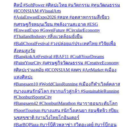
ศิลป์ #SoftPower #ศิลปะไทย #นวัตกรรม #ทุนวัฒนธรรม
#ICONSIAM #VisualArts
#AsiaEnwastExpo2026 #สอท #อุตสาหกรรมสีเขียว
#เศรษฐกิจหมุนเวียน #พลังงานสะอาด #ESG
#EnwastExpo #GreenFuture #CircularEconomy
#ThailandIndustry #สิ่งแวดล้อมยั่งยืน
#BaliChoralFestival #วงปล่อยแก่ประเทศไทย #วิจัยเพื่อ
สังคมสูงวัย
#BangkokArtFestival #BAF11 #CraftYourDreams
#PaintYourCity #เศรษฐกิจวัฒนธรรม #CreativeEconomy
#ศิลปะร่วมสมัย #ICONSIAM #สศร #ArtMarket #เมือง
แห่งศิลปะ
#Bangsaen10 #WorldClassRunning #เมืองกีฬาเวิลด์คลาส
#บางแสนรักษ์โลก #จากแก้วสู่กล้า #SustainableRunning
#ChonburiSportsCity
#Bangsaen42 #ChonburiMarathon #มาราธอนระดับโลก
#SportTourism #บางแสน #นักวิ่งเคนยา #อนุชิตจิว #ปิยะ
นุชสุขชาติ #งานวิ่งไทยโกอินเตอร์
#BarBQPlaza #บาร์บีคิวพลาซ่า #วิตอะเดย์ #บาร์บีกอน