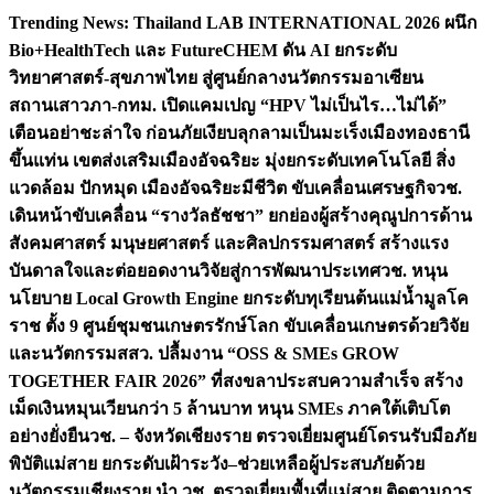
Skip
Trending News:
Thailand LAB INTERNATIONAL 2026 ผนึก
to
Bio+HealthTech และ FutureCHEM ดัน AI ยกระดับ
content
วิทยาศาสตร์-สุขภาพไทย สู่ศูนย์กลางนวัตกรรมอาเซียน
สถานเสาวภา-กทม. เปิดแคมเปญ “HPV ไม่เป็นไร…ไม่ได้”
เตือนอย่าชะล่าใจ ก่อนภัยเงียบลุกลามเป็นมะเร็ง
เมืองทองธานี
ขึ้นแท่น เขตส่งเสริมเมืองอัจฉริยะ มุ่งยกระดับเทคโนโลยี สิ่ง
แวดล้อม ปักหมุด เมืองอัจฉริยะมีชีวิต ขับเคลื่อนเศรษฐกิจ
วช.
เดินหน้าขับเคลื่อน “รางวัลธัชชา” ยกย่องผู้สร้างคุณูปการด้าน
สังคมศาสตร์ มนุษยศาสตร์ และศิลปกรรมศาสตร์ สร้างแรง
บันดาลใจและต่อยอดงานวิจัยสู่การพัฒนาประเทศ
วช. หนุน
นโยบาย Local Growth Engine ยกระดับทุเรียนต้นแม่น้ำมูลโค
ราช ตั้ง 9 ศูนย์ชุมชนเกษตรรักษ์โลก ขับเคลื่อนเกษตรด้วยวิจัย
และนวัตกรรม
สสว. ปลื้มงาน “OSS & SMEs GROW
TOGETHER FAIR 2026” ที่สงขลาประสบความสำเร็จ สร้าง
เม็ดเงินหมุนเวียนกว่า 5 ล้านบาท หนุน SMEs ภาคใต้เติบโต
อย่างยั่งยืน
วช. – จังหวัดเชียงราย ตรวจเยี่ยมศูนย์โดรนรับมือภัย
พิบัติแม่สาย ยกระดับเฝ้าระวัง–ช่วยเหลือผู้ประสบภัยด้วย
นวัตกรรม
เชียงราย นำ วช. ตรวจเยี่ยมพื้นที่แม่สาย ติดตามการ