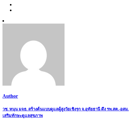
Author
Post
วช. หนุน มจธ. สร้างต้นแบบดูแลผู้สูงวัยเชิงรุก จ.อุทัยธานี ดึง รพ.สต.-อสม.
เสริมทักษะดูแลสุขภาพ
navigation