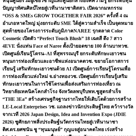
หนุนศูนย์รวมผู้เชี่ยวชาญและศูนย์กลางองค์ความรู้ ยกระดับทุน
ปัญญาทัศนศิลป์ไทยสู่เวทีนานาชาติ
สสว. เปิดฉากมหกรรม
“OSS & SMEs GROW TOGETHER FAIR 2026” ครั้งที่ 4 ณ
อำเภอหาดใหญ่ มุ่งยกระดับ SME ใต้สู่ความสำเร็จ เป็นจุดหมาย
สุดท้ายของโครงการระดับภูมิภาค
NAREE รุกตลาด Color
Cosmetic เปิดตัว “Perfect Touch Blush” 18 เฉดสี ดึง 7 สาว
4EVE นั่งแท่น Face of Naree ตั้งเป้ายอดขาย 100 ล้านบาท
วช.
เปิดศูนย์เรียนรู้โดรน–AI ที่สุพรรณบุรี ยกระดับทักษะเยาวชน
หนุนการท่องเที่ยวและอาชีพแห่งอนาคต
วช. ขยายโอกาสการ
เรียนรู้ เสริมทักษะเยาวชนด้วย AI เปิดศูนย์การเรียนรู้โดรนเพื่อ
การท่องเที่ยวแห่งใหม่ จ.อ่างทอง
วช. เปิดศูนย์การเรียนรู้เสริม
ทักษะเยาวชนในการใช้โดรนเพื่อส่งเสริมการท่องเที่ยว ณ
วิทยาลัยเทคนิคโคกสำโรง จังหวัดลพบุรี
บพท.ชูสูตรสำเร็จ
“THE 3Ea” สร้างเศรษฐกิจฐานรากไทยให้เติบโตด้วยการสร้าง
LE-Local Enterprises
วช. แถลงข่าวนักประดิษฐ์ไทย คว้ารางวัล
จากเวที 2026 Japan Design, Idea and Invention Expo (JDIE
2026) ชูศักยภาพสิ่งประดิษฐ์นวัตกรรมไทยสู่เวทีนานาชา
ติ
ศ.ดร.ยศชนัน ชู “ทุนมนุษย์” กุญแจสู่อนาคตไทย เร่งสร้าง