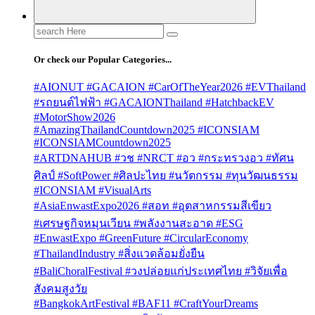
Search
for:
Or check our Popular Categories...
#AIONUT #GACAION #CarOfTheYear2026 #EVThailand
#รถยนต์ไฟฟ้า #GACAIONThailand #HatchbackEV
#MotorShow2026
#AmazingThailandCountdown2025 #ICONSIAM
#ICONSIAMCountdown2025
#ARTDNAHUB #วช #NRCT #อว #กระทรวงอว #ทัศน
ศิลป์ #SoftPower #ศิลปะไทย #นวัตกรรม #ทุนวัฒนธรรม
#ICONSIAM #VisualArts
#AsiaEnwastExpo2026 #สอท #อุตสาหกรรมสีเขียว
#เศรษฐกิจหมุนเวียน #พลังงานสะอาด #ESG
#EnwastExpo #GreenFuture #CircularEconomy
#ThailandIndustry #สิ่งแวดล้อมยั่งยืน
#BaliChoralFestival #วงปล่อยแก่ประเทศไทย #วิจัยเพื่อ
สังคมสูงวัย
#BangkokArtFestival #BAF11 #CraftYourDreams