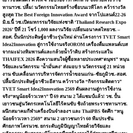
ทานฯ
วช. ปลื้ม! นวัตกรรมไทยสร้างชื่อบนเวทีโลก คว้ารางวัล
สูงสุด The Best Foreign Innovation Award จากโปแลนด์
22-26
มิ.ย.นี้ วช.เปิดมหกรรมวิจัยแห่งชาติ ‘Thailand Research Expo
2026’ ปีที่ 21 โชว์ 1,000 ผลงานวิจัย เปลี่ยนอนาคตไทย
วช. –
สอศ. ปั้นนักประดิษฐ์อาชีวะรุ่นใหม่ ผ่านโครงการ TVET Smart
Idea2Innovation สู่การใช้งานจริง
OROM เครื่องดื่มแพลนต์เบส
จากมะม่วงหิมพานต์และกล้วยน้ำว้าดิบ สร้างกระแสใน
THAIFEX 2026 ดึงความสนใจผู้ซื้อหลายประเทศ
“ดนุพร” หนุน
วิจัยและนวัตกรรม ‘น้ำมั่นคง’ ส่งมอบ 9 นวัตกรรมสู่ 21 หน่วย
งาน ขับเคลื่อนการบริหารจัดการน้ำขอนแก่น–ชัยภูมิ
วช.-สอศ.
ปลื้มนักประดิษฐ์อาชีวะอีสาน คว้ารางวัล “กิจกรรมติดดาว”
TVET Smart Idea2Innovation 2569 ดันผลงานสู่การใช้งาน
จริง
“หนูน้อยจ้าวเวหา” ปี 69 สนาม 2 ได้แชมป์แล้ว! วช. ปั้น
เยาวชนสู่นวัตกรเทคโนโลยีไร้คนขับ ชิงถ้วยพระราชทานฯ
วช.
ผนึกสมาคมกีฬาเครื่องบินจำลองฯ และ ThaiPBS จัดศึก “หนู
น้อยจ้าวเวหา 2569” สนาม 2 เยาวชนกว่า 60 ทีมประชัน
ศักยภาพโดรน
วช. ยกระดับภูมิปัญญาไทยด้วยวิจัยและ