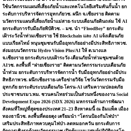
ใช้นวัตกรรมแผนที่เสี่ยงภัยน้ำและเทคโนโลยีเสริมคันกั้นน้ำ ยก
ระดับการบริหารจัดการอุทกภัย
วช. ผนึก จ.เชียงราย ติดตาม
นวัตกรรมแผนที่เสี่ยงภัยน้ำแม่สาย-ระบบเตือนภัยดินถล่ม ใช้ AI
ยกระดับการรับมือภัยพิบัติ
วช. – มช. นำ “FloodBoy” ยกระดับ
เฝ้าระวังน้ำท่วมเชียงราย ใช้ Blockchain และ AI แจ้งเตือนภัย
แบบเรียลไทม์ หนุนชุมชนรับมืออุทกภัยอย่างมีประสิทธิภาพ
วช.
ส่งมอบนวัตกรรม Hydro Vision Plus/AI ให้ ต.นางแล
จ.เชียงราย ยกระดับระบบเฝ้าระวัง-เตือนภัยน้ำท่วมชุมชนด้วย
AI
วช. ลงพื้นที่ “ฝายเชียงราย” ติดตามนวัตกรรมระบบเตือนภัย
น้ำท่วม ยกระดับการบริหารจัดการน้ำ รับมืออุทกภัยอย่างมีประ
สิทธิภาพ
วช. ผนึกเชียงราย-เครือข่ายวิจัย โชว์นวัตกรรมรับมือ
อุทกภัย ยกระดับระบบเตือนภัย-โดรน-AI เสริมความปลอดภัย
ประชาชน
รมว.พม. ชวนคนไทยร่วมเป็นส่วนหนึ่งของงาน Social
Development Expo 2026 (SDX 2026) มหกรรมด้านการพัฒนา
สังคมที่ใหญ่ที่สุดของประเทศ 21–23 สิงหาคมนี้ ณ อิมแพ็ค เมือง
ทองธานี
วช. ลงพื้นที่ดอยตุง เตรียมนำ “โดรนป้องกันไฟป่า”
เสริมประสิทธิภาพควบคุมไฟป่า-ลดหมอกควัน ยกระดับการ
จัดการเชิงรุกด้วยนวัตกรรม
วช.เปิดต้นแบบ “ศูนย์ปฏิบัติการโด