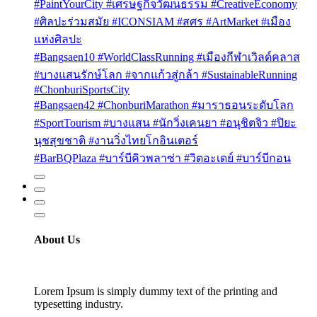
#PaintYourCity #เศรษฐกิจวัฒนธรรม #CreativeEconomy
#ศิลปะร่วมสมัย #ICONSIAM #สศร #ArtMarket #เมือง
แห่งศิลปะ
#Bangsaen10 #WorldClassRunning #เมืองกีฬาเวิลด์คลาส
#บางแสนรักษ์โลก #จากแก้วสู่กล้า #SustainableRunning
#ChonburiSportsCity
#Bangsaen42 #ChonburiMarathon #มาราธอนระดับโลก
#SportTourism #บางแสน #นักวิ่งเคนยา #อนุชิตจิว #ปิยะ
นุชสุขชาติ #งานวิ่งไทยโกอินเตอร์
#BarBQPlaza #บาร์บีคิวพลาซ่า #วิตอะเดย์ #บาร์บีกอน
About Us
Lorem Ipsum is simply dummy text of the printing and
typesetting industry.