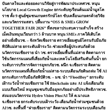
บันดาลใจและต่อยอดงานวิจัยสู่การพัฒนาประเทศ
วช. หนุน
นโยบาย Local Growth Engine ยกระดับทุเรียนต้นแม่น้ำมูลโค
ราช ตั้ง 9 ศูนย์ชุมชนเกษตรรักษ์โลก ขับเคลื่อนเกษตรด้วยวิจัย
และนวัตกรรม
สสว. ปลื้มงาน “OSS & SMEs GROW
TOGETHER FAIR 2026” ที่สงขลาประสบความสำเร็จ สร้าง
เม็ดเงินหมุนเวียนกว่า 5 ล้านบาท หนุน SMEs ภาคใต้เติบโต
อย่างยั่งยืน
วช. – จังหวัดเชียงราย ตรวจเยี่ยมศูนย์โดรนรับมือภัย
พิบัติแม่สาย ยกระดับเฝ้าระวัง–ช่วยเหลือผู้ประสบภัยด้วย
นวัตกรรม
เชียงราย นำ วช. ตรวจเยี่ยมพื้นที่แม่สาย ติดตามการ
ใช้นวัตกรรมแผนที่เสี่ยงภัยน้ำและเทคโนโลยีเสริมคันกั้นน้ำ ยก
ระดับการบริหารจัดการอุทกภัย
วช. ผนึก จ.เชียงราย ติดตาม
นวัตกรรมแผนที่เสี่ยงภัยน้ำแม่สาย-ระบบเตือนภัยดินถล่ม ใช้ AI
ยกระดับการรับมือภัยพิบัติ
วช. – มช. นำ “FloodBoy” ยกระดับ
เฝ้าระวังน้ำท่วมเชียงราย ใช้ Blockchain และ AI แจ้งเตือนภัย
แบบเรียลไทม์ หนุนชุมชนรับมืออุทกภัยอย่างมีประสิทธิภาพ
วช.
ส่งมอบนวัตกรรม Hydro Vision Plus/AI ให้ ต.นางแล
จ.เชียงราย ยกระดับระบบเฝ้าระวัง-เตือนภัยน้ำท่วมชุมชนด้วย
AI
วช. ลงพื้นที่ “ฝายเชียงราย” ติดตามนวัตกรรมระบบเตือนภัย