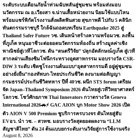
ระดับระบบเตือนภัยน้ำท่วมฉับพลันสู่ชุมชน พร้อมส่งมอบ
นวัตกรรม ณ อ.เวียงสา จ.น่าน
เสื้อหน่วยงาน นิยมใช้แบบไหน
พร้อมแชร์พิกัดโรงงานสั่งผลิต
ฟันสวย สุขภาพดี ไปกับ 5 คลินิก
ทันตกรรมราชบุรี ใกล้ฉัน
ถอดบทเรียน Earthquake 2025 สู่
Thailand Safer Future วช. เดินหน้าสร้างความพร้อม
วช. ลงพื้น
ที่ภูเก็ต หนุนอาชีวะต่อยอดนวัตกรรมท้องถิ่น สร้างมูลค่าเชิง
พาณิชย์สู่เวทีโลก
วช. ดัน “ดนตรีวิจัย” ปลุกอัตลักษณ์ภูเก็ต สู่เวที
สากลผ่านเสียงซิมโฟนี
กระทรวงอุตสาหกรรม มอบรางวัล CSR-
DIW 3 ระดับ เชิดชูโรงงานต้นแบบ“อุตสาหกรรมดี อยู่คู่ชุมชน
อย่างยั่งยืน”
กองทัพบก-ไทยประกันชีวิต ลงนามต่อสัญญา
กรมธรรม์ประกันชีวิตทหาร ปีที่ 40
วช. ผนึก STS forum เตรียม
จัด Japan–Thailand Symposium 2026 ดันไทยสู่เวทีวิทยาศาสตร์
โลก
วช. โชว์ศักยภาพ Thai Innovators กวาดรางวัล Geneva
International 2026
🚗⚡️ GAC AION บุก Motor Show 2026 เปิด
ตัว AION V 500 Premium ชูบริการครบวงจร ดันไทยสู่ฮับ
EV
อว. นำ วช. – สวทช. มอบรางวัลสุดยอดผลงาน “LLM
สัญชาติไทย” ดัน 24 ต้นแบบยกระดับงานวิจัยสู่การใช้งานจริง
August 8, 2026