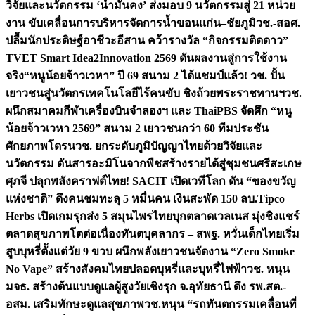
วิจัยและนวัตกรรม ‘น้ำมั่นคง’ ส่งมอบ 9 นวัตกรรมสู่ 21 หน่วย
งาน ขับเคลื่อนการบริหารจัดการน้ำขอนแก่น–ชัยภูมิ
วช.-สอศ.
ปลื้มนักประดิษฐ์อาชีวะอีสาน คว้ารางวัล “กิจกรรมติดดาว”
TVET Smart Idea2Innovation 2569 ดันผลงานสู่การใช้งาน
จริง
“หนูน้อยจ้าวเวหา” ปี 69 สนาม 2 ได้แชมป์แล้ว! วช. ปั้น
เยาวชนสู่นวัตกรเทคโนโลยีไร้คนขับ ชิงถ้วยพระราชทานฯ
วช.
ผนึกสมาคมกีฬาเครื่องบินจำลองฯ และ ThaiPBS จัดศึก “หนู
น้อยจ้าวเวหา 2569” สนาม 2 เยาวชนกว่า 60 ทีมประชัน
ศักยภาพโดรน
วช. ยกระดับภูมิปัญญาไทยด้วยวิจัยและ
นวัตกรรม ดันสารอะมิโนจากพืชสร้างรายได้สู่ชุมชนศรีสะเกษ
ศุภจี ปลุกพลังคราฟต์ไทย! SACIT เปิดเวทีโลก ดัน “ของขวัญ
แห่งชาติ” ดึงคนชมทะลุ 5 หมื่นคน เงินสะพัด 150 ลบ.
Tipco
Herbs เปิดเกมรุกส่ง 5 สมุนไพรไทยบุกตลาดเวลเนส มุ่งชิงแชร์
ตลาดสุขภาพโตต่อเนื่อง
ทันตบุคลากร – สพฐ. หวั่นเด็กไทยเริ่ม
สูบบุหรี่ตั้งแต่วัย 9 ขวบ ผนึกพลังเยาวชนจัดงาน “Zero Smoke
No Vape” สร้างสังคมไทยปลอดบุหรี่และบุหรี่ไฟฟ้า
วช. หนุน
มจธ. สร้างต้นแบบดูแลผู้สูงวัยเชิงรุก จ.อุทัยธานี ดึง รพ.สต.-
อสม. เสริมทักษะดูแลสุขภาพ
วช.หนุน “รถทันตกรรมเคลื่อนที่