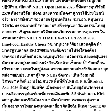
เขียนโปรแกรมโดรนแปรอักษร เสริมทักษะนวัตกรรมสู่ภาค
ปฏิบัติ
วช. เปิดเวที NRCT Open House 2026 ชี้ทิศทางทุนวิจัยปี
2570 ดันงานวิจัย “สังคมและความมั่นคง” สู่การใช้ประโยชน์
จริง
“อาจารย์เชน” รองนายกรัฐมนตรีและ รมว.อว. หนุนงาน
วิจัยวัฒนธรรมดนตรี “ท่าสยาม” สร้างคุณค่าวัฒนธรรมไทยสู่
สากล
วช. เชิญชมผลงานวิจัยและนวัตกรรมอาหารสุขภาพ ใน
งานแถลงข่าว NRCT x THAIFEX-ANUGA ASIA 2026
InnoFood, Healthy Choice
วช. หนุนงานวิจัย ม.สวนดุสิต นำ
มาตรฐานสากล ISO 37001ยกระดับความโปร่งใสองค์กร
ปกครองส่วนท้องถิ่น
วช. หนุนทุนวิจัย “นวัตกรรมห้องลดฝุ่นแรง
ดันบวกควบคู่ระบบเฝ้าระวังอัจฉริยะด้วยเซ็นเซอร์” ขับเคลื่อน
เป้าหมายประเทศไทยสู่สังคมอากาศสะอาดอย่างยั่งยืน
สสส.ปลุก
พลัง “ขยับประเทศ” สู้โรค NCDs จัดงาน “เดิน-วิ่งสมาธิ
วิสาขะ” ครั้งที่ 25 พร้อมกัน 70 พื้นที่ทั่วไทย 31 พ.ค.นี้
ProPak
Asia 2026 ย้ายสู่ “อิมแพ็ค เมืองทองฯ” ดันไทยสู่ฮับนวัตกรรม
การผลิต-บรรจุภัณฑ์เอเชีย คาดเงินสะพัด 5.5 พันล้าน
อว. Kick
off “ศูนย์เกษตรวิถีเมือง วช.” ดันนโยบาย Wellness สู่ความ
มั่นคงอาหารไทย
กองทุนพัฒนาสื่อฯ จัดปัจฉิมนิเทศ “Young จะ