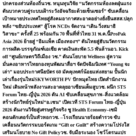
ปกครองส่วนท้องถิ่น
วช. หนุนทุนวิจัย “นวัตกรรมห้องลดฝุ่นแรง
ดันบวกควบคู่ระบบเฝ้าระวังอัจฉริยะด้วยเซ็นเซอร์” ขับเคลื่อน
เป้าหมายประเทศไทยสู่สังคมอากาศสะอาดอย่างยั่งยืน
สสส.ปลุก
พลัง “ขยับประเทศ” สู้โรค NCDs จัดงาน “เดิน-วิ่งสมาธิ
วิสาขะ” ครั้งที่ 25 พร้อมกัน 70 พื้นที่ทั่วไทย 31 พ.ค.นี้
ProPak
Asia 2026 ย้ายสู่ “อิมแพ็ค เมืองทองฯ” ดันไทยสู่ฮับนวัตกรรม
การผลิต-บรรจุภัณฑ์เอเชีย คาดเงินสะพัด 5.5 พันล้าน
อว. Kick
off “ศูนย์เกษตรวิถีเมือง วช.” ดันนโยบาย Wellness สู่ความ
มั่นคงอาหารไทย
กองทุนพัฒนาสื่อฯ จัดปัจฉิมนิเทศ “Young จะ
เล่า” มอบประกาศนียบัตร 60 มัคคุเทศก์น้อยแห่งสยาม ปั้นนัก
เล่าเรื่องรุ่นใหม่
SKYWORTH PV ปักหมุดไทย เปิดสำนักงาน
ใหม่ เดินหน้าพลังงานสะอาดลุยอาเซียนเต็มสูบ
วช. ผนึก STS
Forum ไทย–ญี่ปุ่น 2026 ดัน AI ขับเคลื่อนสุขภาพ–สิ่งแวดล้อม
สร้างนักวิทย์รุ่นใหม่
“อ.เชน” เปิดเวที STS Forum ไทย–ญี่ปุ่น
2026 ดันงานวิจัยสู่เศรษฐกิจจริง ชู Health Economy–เซมิ
คอนดักเตอร์เป็นหัวหอก
วช. –โรงเรียนนายร้อยตำรวจ ขับ
เคลื่อนนวัตกรรมบอร์ดเกม “Gift or Guilt” สร้างความโปร่งใส
เสริมนโยบาย No Gift Policy
วช. จับมือระนอง โชว์โดรนแปร