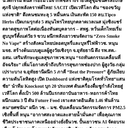
นวัตกรรม ดันสารอะมิโนจากพืชสร้างรายได้สู่ชุมชนศรีสะเกษ
ศุภจี ปลุกพลังคราฟต์ไทย! SACIT เปิดเวทีโลก ดัน “ของขวัญ
แห่งชาติ” ดึงคนชมทะลุ 5 หมื่นคน เงินสะพัด 150 ลบ.
Tipco
Herbs เปิดเกมรุกส่ง 5 สมุนไพรไทยบุกตลาดเวลเนส มุ่งชิงแชร์
ตลาดสุขภาพโตต่อเนื่อง
ทันตบุคลากร – สพฐ. หวั่นเด็กไทยเริ่ม
สูบบุหรี่ตั้งแต่วัย 9 ขวบ ผนึกพลังเยาวชนจัดงาน “Zero Smoke
No Vape” สร้างสังคมไทยปลอดบุหรี่และบุหรี่ไฟฟ้า
วช. หนุน
มจธ. สร้างต้นแบบดูแลผู้สูงวัยเชิงรุก จ.อุทัยธานี ดึง รพ.สต.-
อสม. เสริมทักษะดูแลสุขภาพ
วช.หนุน “รถทันตกรรมเคลื่อนที่
อัจฉริยะ” เพิ่มโอกาสเข้าถึงบริการสุขภาพช่องปาก ผู้สูงวัย-กลุ่ม
เปราะบาง จ.อุทัยธานี
ผนึก 5 ภาคี “Beat the Pressure” สู้ภัยเงียบ
ความดันโลหิตสูง เปิด Dashboard แห่งชาติคุมโรคทั่วไทย
“แสน
ชัย” นำทีม Knockout บุก 20 ประเทศ ดันเครื่องดื่มชูกำลังไทยสู่
เวทีโลก ตั้งเป้า 500 ล้านปีแรก
สถาบันอาหาร–หอการค้าไทย
ผนึกแผน 3 ปี ดัน Future Food เจาะตลาดอินเดีย 1.46 พันล้าน
คน
“ยศชนัน” ผนึก วช. – มช. ขับเคลื่อนนวัตกรรมจัดการ PM2.5
เชิงพื้นที่ หนุน “อากาศสะอาดและสายน้ำมั่นคง” เพื่อคุณภาพ
ชีวิตประชาชนภาคเหนืออย่างยั่งยืน
วช. ปั้นเยาวชน AI จัดอบรม