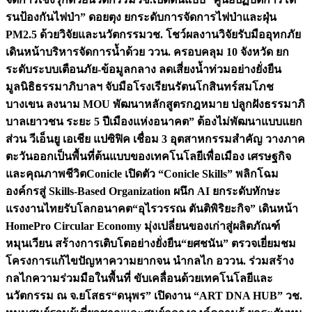
รนป้องกันไฟป่า” ดอยตุง ยกระดับการจัดการไฟป่าและฝุ่น
PM2.5 ด้วยวิจัยและนวัตกรรม
วช. โชว์ผลงานวิจัยรับมืออุทกภัย
เดินหน้าบริหารจัดการน้ำด้วย ววน. ครอบคลุม 10 จังหวัด ยก
ระดับระบบเตือนภัย-ข้อมูลกลาง ลดเสี่ยงน้ำท่วมอย่างยั่งยืน
มูลนิธิธรรมาภิบาลฯ จับมือโรงเรียนรัตนโกสินทร์สมโภช
บางเขน ลงนาม MOU พัฒนาหลักสูตรกฎหมาย ปลูกฝังธรรมาภิ
บาลเยาวชน ระยะ 5 ปี
เมืองแห่งอนาคต” ต้องไม่พัฒนาแบบแยก
ส่วน วีเอ็นยู เอเชีย แปซิฟิค เชื่อม 3 อุตสาหกรรมสำคัญ วางภาค
ตะวันออกเป็นพื้นที่ต้นแบบของเทคโนโลยีเพื่อเมือง เศรษฐกิจ
และคุณภาพชีวิต
Conicle เปิดตัว “Conicle Skills” พลิกโฉม
องค์กรสู่ Skills-Based Organization ผนึก AI ยกระดับทักษะ
แรงงานไทยรับโลกอนาคต
“อุไรวรรณ ตันติพิริยะกิจ” เดินหน้า
HomePro Circular Economy มุ่งเปลี่ยนของเก่าสู่ผลิตภัณฑ์
หมุนเวียน สร้างการเติบโตอย่างยั่งยืน
“ยศชนัน” ตรวจเยี่ยมชม
โครงการแก้ไขปัญหาความยากจน นำกลไก อววน. ร่วมสร้าง
กลไกความร่วมมือในพื้นที่ ขับเคลื่อนด้วยเทคโนโลยีและ
นวัตกรรม ณ จ.ยโสธร
“ดนุพร” เปิดงาน “ART DNA HUB” วช.