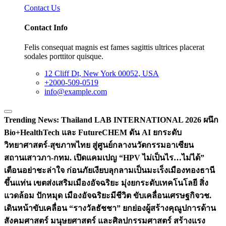
Contact Us
Contact Info
Felis consequat magnis est fames sagittis ultrices placerat
sodales porttitor quisque.
12 Cliff Dt, New York 00052, USA
+2000-509-0519
info@example.com
Trending News:
Thailand LAB INTERNATIONAL 2026 ผนึก
Bio+HealthTech และ FutureCHEM ดัน AI ยกระดับ
วิทยาศาสตร์-สุขภาพไทย สู่ศูนย์กลางนวัตกรรมอาเซียน
สถานเสาวภา-กทม. เปิดแคมเปญ “HPV ไม่เป็นไร…ไม่ได้”
เตือนอย่าชะล่าใจ ก่อนภัยเงียบลุกลามเป็นมะเร็ง
เมืองทองธานี
ขึ้นแท่น เขตส่งเสริมเมืองอัจฉริยะ มุ่งยกระดับเทคโนโลยี สิ่ง
แวดล้อม ปักหมุด เมืองอัจฉริยะมีชีวิต ขับเคลื่อนเศรษฐกิจ
วช.
เดินหน้าขับเคลื่อน “รางวัลธัชชา” ยกย่องผู้สร้างคุณูปการด้าน
สังคมศาสตร์ มนุษยศาสตร์ และศิลปกรรมศาสตร์ สร้างแรง