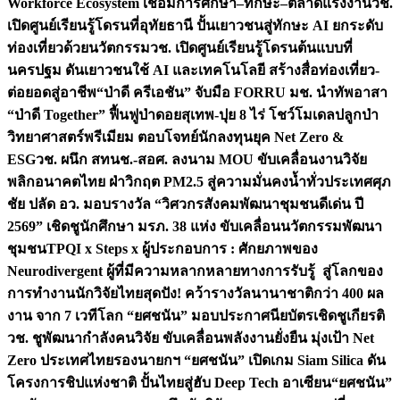
Workforce Ecosystem เชื่อมการศึกษา–ทักษะ–ตลาดแรงงาน
วช.
เปิดศูนย์เรียนรู้โดรนที่อุทัยธานี ปั้นเยาวชนสู่ทักษะ AI ยกระดับ
ท่องเที่ยวด้วยนวัตกรรม
วช. เปิดศูนย์เรียนรู้โดรนต้นแบบที่
นครปฐม ดันเยาวชนใช้ AI และเทคโนโลยี สร้างสื่อท่องเที่ยว-
ต่อยอดสู่อาชีพ
“ป่าดี ครีเอชัน” จับมือ FORRU มช. นำทัพอาสา
“ป่าดี Together” ฟื้นฟูป่าดอยสุเทพ-ปุย 8 ไร่ โชว์โมเดลปลูกป่า
วิทยาศาสตร์พรีเมียม ตอบโจทย์นักลงทุนยุค Net Zero &
ESG
วช. ผนึก สทนช.-สอศ. ลงนาม MOU ขับเคลื่อนงานวิจัย
พลิกอนาคตไทย ฝ่าวิกฤต PM2.5 สู่ความมั่นคงน้ำทั่วประเทศ
ศุภ
ชัย ปลัด อว. มอบรางวัล “วิศวกรสังคมพัฒนาชุมชนดีเด่น ปี
2569” เชิดชูนักศึกษา มรภ. 38 แห่ง ขับเคลื่อนนวัตกรรมพัฒนา
ชุมชน
TPQI x Steps x ผู้ประกอบการ : ศักยภาพของ
Neurodivergent ผู้ที่มีความหลากหลายทางการรับรู้ สู่โลกของ
การทำงาน
นักวิจัยไทยสุดปัง! คว้ารางวัลนานาชาติกว่า 400 ผล
งาน จาก 7 เวทีโลก “ยศชนัน” มอบประกาศนียบัตรเชิดชูเกียรติ
วช. ชูพัฒนากำลังคนวิจัย ขับเคลื่อนพลังงานยั่งยืน มุ่งเป้า Net
Zero ประเทศไทย
รองนายกฯ “ยศชนัน” เปิดเกม Siam Silica ดัน
โครงการชิปแห่งชาติ ปั้นไทยสู่ฮับ Deep Tech อาเซียน
“ยศชนัน”