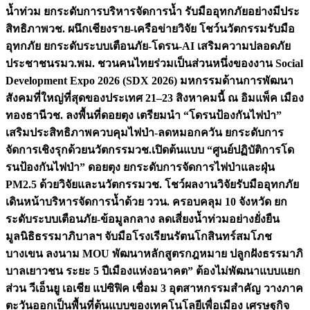
น้ำท่วม ยกระดับการบริหารจัดการน้ำ รับมืออุทกภัยอย่างมีประ
สิทธิภาพ
วช. ผนึกเชียงราย-เครือข่ายวิจัย โชว์นวัตกรรมรับมือ
อุทกภัย ยกระดับระบบเตือนภัย-โดรน-AI เสริมความปลอดภัย
ประชาชน
รมว.พม. ชวนคนไทยร่วมเป็นส่วนหนึ่งของงาน Social
Development Expo 2026 (SDX 2026) มหกรรมด้านการพัฒนา
สังคมที่ใหญ่ที่สุดของประเทศ 21–23 สิงหาคมนี้ ณ อิมแพ็ค เมือง
ทองธานี
วช. ลงพื้นที่ดอยตุง เตรียมนำ “โดรนป้องกันไฟป่า”
เสริมประสิทธิภาพควบคุมไฟป่า-ลดหมอกควัน ยกระดับการ
จัดการเชิงรุกด้วยนวัตกรรม
วช.เปิดต้นแบบ “ศูนย์ปฏิบัติการโด
รนป้องกันไฟป่า” ดอยตุง ยกระดับการจัดการไฟป่าและฝุ่น
PM2.5 ด้วยวิจัยและนวัตกรรม
วช. โชว์ผลงานวิจัยรับมืออุทกภัย
เดินหน้าบริหารจัดการน้ำด้วย ววน. ครอบคลุม 10 จังหวัด ยก
ระดับระบบเตือนภัย-ข้อมูลกลาง ลดเสี่ยงน้ำท่วมอย่างยั่งยืน
มูลนิธิธรรมาภิบาลฯ จับมือโรงเรียนรัตนโกสินทร์สมโภช
บางเขน ลงนาม MOU พัฒนาหลักสูตรกฎหมาย ปลูกฝังธรรมาภิ
บาลเยาวชน ระยะ 5 ปี
เมืองแห่งอนาคต” ต้องไม่พัฒนาแบบแยก
ส่วน วีเอ็นยู เอเชีย แปซิฟิค เชื่อม 3 อุตสาหกรรมสำคัญ วางภาค
ตะวันออกเป็นพื้นที่ต้นแบบของเทคโนโลยีเพื่อเมือง เศรษฐกิจ