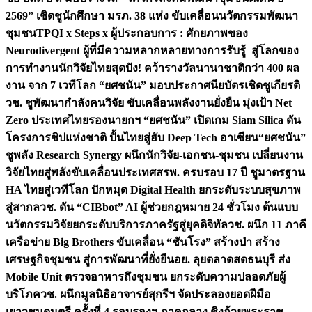
2569” เชิดชูนักศึกษา มรภ. 38 แห่ง ขับเคลื่อนนวัตกรรมพัฒนา
ชุมชน
TPQI x Steps x ผู้ประกอบการ : ศักยภาพของ
Neurodivergent ผู้ที่มีความหลากหลายทางการรับรู้ สู่โลกของ
การทำงาน
นักวิจัยไทยสุดปัง! คว้ารางวัลนานาชาติกว่า 400 ผล
งาน จาก 7 เวทีโลก “ยศชนัน” มอบประกาศนียบัตรเชิดชูเกียรติ
วช. ชูพัฒนากำลังคนวิจัย ขับเคลื่อนพลังงานยั่งยืน มุ่งเป้า Net
Zero ประเทศไทย
รองนายกฯ “ยศชนัน” เปิดเกม Siam Silica ดัน
โครงการชิปแห่งชาติ ปั้นไทยสู่ฮับ Deep Tech อาเซียน
“ยศชนัน”
ชูพลัง Research Synergy ผนึกนักวิจัย-เอกชน-ชุมชน เปลี่ยนงาน
วิจัยไทยสู่พลังขับเคลื่อนประเทศ
สรพ. ครบรอบ 17 ปี ชูมาตรฐาน
HA ไทยสู่เวทีโลก ปักหมุด Digital Health ยกระดับระบบสุขภาพ
สู่สากล
วช. ดัน “CIBbot” AI ผู้ช่วยกฎหมาย 24 ชั่วโมง ต้นแบบ
นวัตกรรมวิจัยยกระดับบริการภาครัฐสู่ยุคดิจิทัล
วช. ผนึก 11 ภาคี
เครือข่าย Big Brothers ขับเคลื่อน “ชันโรง” สร้างป่า สร้าง
เศรษฐกิจชุมชน สู่การพัฒนาที่ยั่งยืน
อย. ลุยตลาดสดธนบุรี ส่ง
Mobile Unit ตรวจอาหารถึงชุมชน ยกระดับความปลอดภัยผู้
บริโภค
วช. ผนึกมูลนิธิอาจารย์สุกรีฯ จัดประลองยอดฝีมือ
เยาวชนดนตรี ครั้งที่ 4 รอบรองฯ ภาคกลาง ชิงถ้วยพระราช