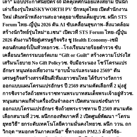
เล่า” มอบประกาศนียบัตร 60 มัคคุเทศก์น้อยแห่งสยาม ปั้นนัก
เล่าเรื่องรุ่นใหม่
SKYWORTH PV ปักหมุดไทย เปิดสำนักงาน
ใหม่ เดินหน้าพลังงานสะอาดลุยอาเซียนเต็มสูบ
วช. ผนึก STS
Forum ไทย–ญี่ปุ่น 2026 ดัน AI ขับเคลื่อนสุขภาพ–สิ่งแวดล้อม
สร้างนักวิทย์รุ่นใหม่
“อ.เชน” เปิดเวที STS Forum ไทย–ญี่ปุ่น
2026 ดันงานวิจัยสู่เศรษฐกิจจริง ชู Health Economy–เซมิ
คอนดักเตอร์เป็นหัวหอก
วช. –โรงเรียนนายร้อยตำรวจ ขับ
เคลื่อนนวัตกรรมบอร์ดเกม “Gift or Guilt” สร้างความโปร่งใส
เสริมนโยบาย No Gift Policy
วช. จับมือระนอง โชว์โดรนแปร
อักษร หนุนท่องเที่ยวงาน “อาบน้ำแร่แลระนอง 2569” ดัน
เศรษฐกิจสร้างสรรค์
ยินดี!ทีมเยาวชนไทย ได้รับรางวัลการ
ออกแบบแผนโดรนแปรอักษร ปี 2569 สนามคัดเลือกที่ 2 มุ่งสู่
การชิงรางวัลถ้วยพระราชทานพระบาทสมเด็จพระเจ้าอยู่หัว
วช.
หนุนสมาคมกีฬาเครื่องบินจำลองฯ เปิดสนามแข่งขันการ
ออกแบบโดรนแปรอักษร ชิงถ้วยพระราชทาน ปี 2569 สนามคัด
เลือกสนามที่ 2
วช. ผนึกกองทัพภาคที่ 2 เปิดศูนย์พัฒนา “โดรน
ยุทธวิธี” ยกระดับเทคโนโลยีความมั่นคงไทย
วช. ผนึก ววน. ถก
วิกฤต “หมอกควันภาคเหนือ” ชี้ทางออก PM2.5 ด้วยวิจัย–