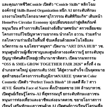
และคุณภาพชีวิต
Conicle เปิดตัว “Conicle Skills” พลิกโฉม
องค์กรสู่ Skills-Based Organization ผนึก AI ยกระดับทักษะ
แรงงานไทยรับโลกอนาคต
“อุไรวรรณ ตันติพิริยะกิจ” เดินหน้า
HomePro Circular Economy มุ่งเปลี่ยนของเก่าสู่ผลิตภัณฑ์
หมุนเวียน สร้างการเติบโตอย่างยั่งยืน
“ยศชนัน” ตรวจเยี่ยมชม
โครงการแก้ไขปัญหาความยากจน นำกลไก อววน. ร่วมสร้าง
กลไกความร่วมมือในพื้นที่ ขับเคลื่อนด้วยเทคโนโลยีและ
นวัตกรรม ณ จ.ยโสธร
“ดนุพร” เปิดงาน “ART DNA HUB” วช.
หนุนศูนย์รวมผู้เชี่ยวชาญและศูนย์กลางองค์ความรู้ ยกระดับทุน
ปัญญาทัศนศิลป์ไทยสู่เวทีนานาชาติ
สสว. เปิดฉากมหกรรม
“OSS & SMEs GROW TOGETHER FAIR 2026” ครั้งที่ 4 ณ
อำเภอหาดใหญ่ มุ่งยกระดับ SME ใต้สู่ความสำเร็จ เป็นจุดหมาย
สุดท้ายของโครงการระดับภูมิภาค
NAREE รุกตลาด Color
Cosmetic เปิดตัว “Perfect Touch Blush” 18 เฉดสี ดึง 7 สาว
4EVE นั่งแท่น Face of Naree ตั้งเป้ายอดขาย 100 ล้านบาท
วช.
เปิดศูนย์เรียนรู้โดรน–AI ที่สุพรรณบุรี ยกระดับทักษะเยาวชน
หนุนการท่องเที่ยวและอาชีพแห่งอนาคต
วช. ขยายโอกาสการ
เรียนรู้ เสริมทักษะเยาวชนด้วย AI เปิดศูนย์การเรียนรู้โดรนเพื่อ