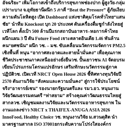
อัจฉริยะ” เพิ่มโอกาสเข้าถึงบริการสุขภาพช่องปาก ผู้สูงวัย-กลุ่ม
เปราะบาง จ.อุทัยธานี
ผนึก 5 ภาคี “Beat the Pressure” สู้ภัยเงียบ
ความดันโลหิตสูง เปิด Dashboard แห่งชาติคุมโรคทั่วไทย
“แสน
ชัย” นำทีม Knockout บุก 20 ประเทศ ดันเครื่องดื่มชูกำลังไทยสู่
เวทีโลก ตั้งเป้า 500 ล้านปีแรก
สถาบันอาหาร–หอการค้าไทย
ผนึกแผน 3 ปี ดัน Future Food เจาะตลาดอินเดีย 1.46 พันล้าน
คน
“ยศชนัน” ผนึก วช. – มช. ขับเคลื่อนนวัตกรรมจัดการ PM2.5
เชิงพื้นที่ หนุน “อากาศสะอาดและสายน้ำมั่นคง” เพื่อคุณภาพ
ชีวิตประชาชนภาคเหนืออย่างยั่งยืน
วช. ปั้นเยาวชน AI จัดอบรม
เขียนโปรแกรมโดรนแปรอักษร เสริมทักษะนวัตกรรมสู่ภาค
ปฏิบัติ
วช. เปิดเวที NRCT Open House 2026 ชี้ทิศทางทุนวิจัยปี
2570 ดันงานวิจัย “สังคมและความมั่นคง” สู่การใช้ประโยชน์
จริง
“อาจารย์เชน” รองนายกรัฐมนตรีและ รมว.อว. หนุนงาน
วิจัยวัฒนธรรมดนตรี “ท่าสยาม” สร้างคุณค่าวัฒนธรรมไทยสู่
สากล
วช. เชิญชมผลงานวิจัยและนวัตกรรมอาหารสุขภาพ ใน
งานแถลงข่าว NRCT x THAIFEX-ANUGA ASIA 2026
InnoFood, Healthy Choice
วช. หนุนงานวิจัย ม.สวนดุสิต นำ
มาตรฐานสากล ISO 37001ยกระดับความโปร่งใสองค์กร