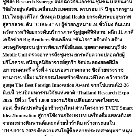
ชูพลัง Research Synergy ผนึกนักวิจัย-เอกชน-ชุมชน เปลี่ยนงาน
วิจัยไทยสู่พลังขับเคลื่อนประเทศ
สรพ. ครบรอบ 17 ปี ชูมาตรฐาน
HA ไทยสู่เวทีโลก ปักหมุด Digital Health ยกระดับระบบสุขภาพ
สู่สากล
วช. ดัน “CIBbot” AI ผู้ช่วยกฎหมาย 24 ชั่วโมง ต้นแบบ
นวัตกรรมวิจัยยกระดับบริการภาครัฐสู่ยุคดิจิทัล
วช. ผนึก 11 ภาคี
เครือข่าย Big Brothers ขับเคลื่อน “ชันโรง” สร้างป่า สร้าง
เศรษฐกิจชุมชน สู่การพัฒนาที่ยั่งยืน
อย. ลุยตลาดสดธนบุรี ส่ง
Mobile Unit ตรวจอาหารถึงชุมชน ยกระดับความปลอดภัยผู้
บริโภค
วช. ผนึกมูลนิธิอาจารย์สุกรีฯ จัดประลองยอดฝีมือ
เยาวชนดนตรี ครั้งที่ 4 รอบรองฯ ภาคกลาง ชิงถ้วยพระราช
ทานฯ
วช. ปลื้ม! นวัตกรรมไทยสร้างชื่อบนเวทีโลก คว้ารางวัล
สูงสุด The Best Foreign Innovation Award จากโปแลนด์
22-26
มิ.ย.นี้ วช.เปิดมหกรรมวิจัยแห่งชาติ ‘Thailand Research Expo
2026’ ปีที่ 21 โชว์ 1,000 ผลงานวิจัย เปลี่ยนอนาคตไทย
วช. –
สอศ. ปั้นนักประดิษฐ์อาชีวะรุ่นใหม่ ผ่านโครงการ TVET Smart
Idea2Innovation สู่การใช้งานจริง
OROM เครื่องดื่มแพลนต์เบส
จากมะม่วงหิมพานต์และกล้วยน้ำว้าดิบ สร้างกระแสใน
THAIFEX 2026 ดึงความสนใจผู้ซื้อหลายประเทศ
“ดนุพร” หนุน