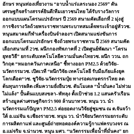
อักษร หนุนท่องเที่ยวงาน “อาบน้ำแร่แลระนอง 2569” ดัน
เศรษฐกิจสร้างสรรค์
ยินดี!ทีมเยาวชนไทย ได้รับรางวัลการ
ออกแบบแผนโดรนแปรอักษร ปี 2569 สนามคัดเลือกที่ 2 มุ่งสู่
การชิงรางวัลถ้วยพระราชทานพระบาทสมเด็จพระเจ้าอยู่หัว
วช.
หนุนสมาคมกีฬาเครื่องบินจำลองฯ เปิดสนามแข่งขันการ
ออกแบบโดรนแปรอักษร ชิงถ้วยพระราชทาน ปี 2569 สนามคัด
เลือกสนามที่ 2
วช. ผนึกกองทัพภาคที่ 2 เปิดศูนย์พัฒนา “โดรน
ยุทธวิธี” ยกระดับเทคโนโลยีความมั่นคงไทย
วช. ผนึก ววน. ถก
วิกฤต “หมอกควันภาคเหนือ” ชี้ทางออก PM2.5 ด้วยวิจัย–
นวัตกรรม
วช. เปิดเวที “ผนึกวิจัย-เทคโนโลยี รับมือภัยแล้งยุค
โลกเดือด“
วช. ชูวิจัย-นวัตกรรมปุ๋ย ทางรอดเกษตรกรไทย ลด
ต้นทุนการผลิต-เพิ่มความยั่งยืน
วช. ดันโมเดล “น้ำมั่นคง ไม่ท่วม
ไม่แล้ง” ปั้นต้นแบบสงขลา–พัทลุง ตั้งเป้าช่วย 1.2 แสนครัวเรือน
สร้างมูลค่าเศรษฐกิจกว่า 900 ล้านบาท
วช. หนุน วว. นำ
นวัตกรรมแก้ปัญหา PM2.5 ต่อยอดงานวิจัยสู่ชุมชน ณ ต.จันจว้า
ใต้ อ.แม่จัน จ.เชียงราย
วช. หนุน วว. นำวิจัยนวัตกรรมยกระดับ
การผลิตกาแฟ และศูนย์ถ่ายทอดองค์ความรู้กาแฟครบวงจร ณ
อ.แม่จริม จ.น่าน
วช. หนุน มศว. “นวัตกรรมเพื่อน้ำที่มั่นคง” ยก