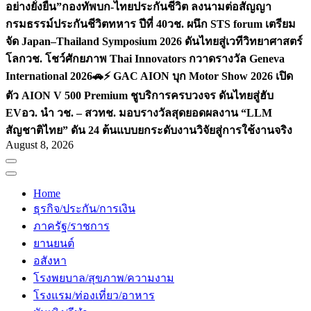
อย่างยั่งยืน”
กองทัพบก-ไทยประกันชีวิต ลงนามต่อสัญญา
กรมธรรม์ประกันชีวิตทหาร ปีที่ 40
วช. ผนึก STS forum เตรียม
จัด Japan–Thailand Symposium 2026 ดันไทยสู่เวทีวิทยาศาสตร์
โลก
วช. โชว์ศักยภาพ Thai Innovators กวาดรางวัล Geneva
International 2026
🚗⚡️ GAC AION บุก Motor Show 2026 เปิด
ตัว AION V 500 Premium ชูบริการครบวงจร ดันไทยสู่ฮับ
EV
อว. นำ วช. – สวทช. มอบรางวัลสุดยอดผลงาน “LLM
สัญชาติไทย” ดัน 24 ต้นแบบยกระดับงานวิจัยสู่การใช้งานจริง
August 8, 2026
Home
ธุรกิจ/ประกัน/การเงิน
ภาครัฐ/ราชการ
ยานยนต์
อสังหา
โรงพยบาล/สุขภาพ/ความงาม
โรงแรม/ท่องเที่ยว/อาหาร