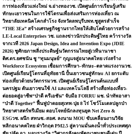
การท่องเที่ยวแห่งใหม่ จ.อ่างทอง
วช. เปิดศูนย์การเรียนรู้เสริม
ทักษะเยาวชนในการใช้โดรนเพื่อส่งเสริมการท่องเที่ยว ณ
วิทยาลัยเทคนิคโคกสำโรง จังหวัดลพบุรี
บพท.ชูสูตรสำเร็จ
“THE 3Ea” สร้างเศรษฐกิจฐานรากไทยให้เติบโตด้วยการสร้าง
LE-Local Enterprises
วช. แถลงข่าวนักประดิษฐ์ไทย คว้ารางวัล
จากเวที 2026 Japan Design, Idea and Invention Expo (JDIE
2026) ชูศักยภาพสิ่งประดิษฐ์นวัตกรรมไทยสู่เวทีนานาชา
ติ
ศ.ดร.ยศชนัน ชู “ทุนมนุษย์” กุญแจสู่อนาคตไทย เร่งสร้าง
Workforce Ecosystem เชื่อมการศึกษา–ทักษะ–ตลาดแรงงาน
วช.
เปิดศูนย์เรียนรู้โดรนที่อุทัยธานี ปั้นเยาวชนสู่ทักษะ AI ยกระดับ
ท่องเที่ยวด้วยนวัตกรรม
วช. เปิดศูนย์เรียนรู้โดรนต้นแบบที่
นครปฐม ดันเยาวชนใช้ AI และเทคโนโลยี สร้างสื่อท่องเที่ยว-
ต่อยอดสู่อาชีพ
“ป่าดี ครีเอชัน” จับมือ FORRU มช. นำทัพอาสา
“ป่าดี Together” ฟื้นฟูป่าดอยสุเทพ-ปุย 8 ไร่ โชว์โมเดลปลูกป่า
วิทยาศาสตร์พรีเมียม ตอบโจทย์นักลงทุนยุค Net Zero &
ESG
วช. ผนึก สทนช.-สอศ. ลงนาม MOU ขับเคลื่อนงานวิจัย
พลิกอนาคตไทย ฝ่าวิกฤต PM2.5 สู่ความมั่นคงน้ำทั่วประเทศ
ศุภ
ชัย ปลัด อว. มอบรางวัล “วิศวกรสังคมพัฒนาชุมชนดีเด่น ปี