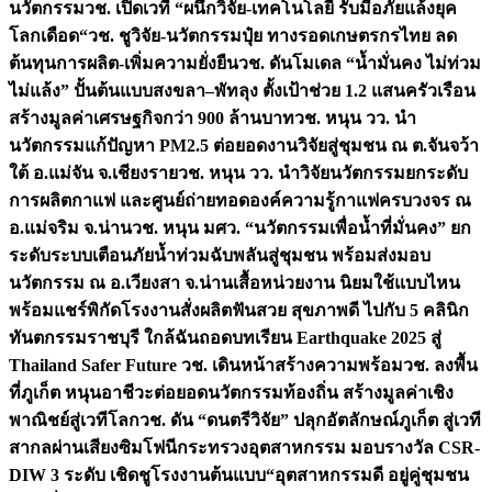
นวัตกรรม
วช. เปิดเวที “ผนึกวิจัย-เทคโนโลยี รับมือภัยแล้งยุค
โลกเดือด“
วช. ชูวิจัย-นวัตกรรมปุ๋ย ทางรอดเกษตรกรไทย ลด
ต้นทุนการผลิต-เพิ่มความยั่งยืน
วช. ดันโมเดล “น้ำมั่นคง ไม่ท่วม
ไม่แล้ง” ปั้นต้นแบบสงขลา–พัทลุง ตั้งเป้าช่วย 1.2 แสนครัวเรือน
สร้างมูลค่าเศรษฐกิจกว่า 900 ล้านบาท
วช. หนุน วว. นำ
นวัตกรรมแก้ปัญหา PM2.5 ต่อยอดงานวิจัยสู่ชุมชน ณ ต.จันจว้า
ใต้ อ.แม่จัน จ.เชียงราย
วช. หนุน วว. นำวิจัยนวัตกรรมยกระดับ
การผลิตกาแฟ และศูนย์ถ่ายทอดองค์ความรู้กาแฟครบวงจร ณ
อ.แม่จริม จ.น่าน
วช. หนุน มศว. “นวัตกรรมเพื่อน้ำที่มั่นคง” ยก
ระดับระบบเตือนภัยน้ำท่วมฉับพลันสู่ชุมชน พร้อมส่งมอบ
นวัตกรรม ณ อ.เวียงสา จ.น่าน
เสื้อหน่วยงาน นิยมใช้แบบไหน
พร้อมแชร์พิกัดโรงงานสั่งผลิต
ฟันสวย สุขภาพดี ไปกับ 5 คลินิก
ทันตกรรมราชบุรี ใกล้ฉัน
ถอดบทเรียน Earthquake 2025 สู่
Thailand Safer Future วช. เดินหน้าสร้างความพร้อม
วช. ลงพื้น
ที่ภูเก็ต หนุนอาชีวะต่อยอดนวัตกรรมท้องถิ่น สร้างมูลค่าเชิง
พาณิชย์สู่เวทีโลก
วช. ดัน “ดนตรีวิจัย” ปลุกอัตลักษณ์ภูเก็ต สู่เวที
สากลผ่านเสียงซิมโฟนี
กระทรวงอุตสาหกรรม มอบรางวัล CSR-
DIW 3 ระดับ เชิดชูโรงงานต้นแบบ“อุตสาหกรรมดี อยู่คู่ชุมชน