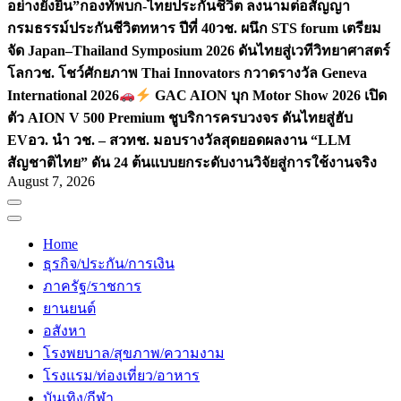
อย่างยั่งยืน”
กองทัพบก-ไทยประกันชีวิต ลงนามต่อสัญญา
กรมธรรม์ประกันชีวิตทหาร ปีที่ 40
วช. ผนึก STS forum เตรียม
จัด Japan–Thailand Symposium 2026 ดันไทยสู่เวทีวิทยาศาสตร์
โลก
วช. โชว์ศักยภาพ Thai Innovators กวาดรางวัล Geneva
International 2026
GAC AION บุก Motor Show 2026 เปิด
ตัว AION V 500 Premium ชูบริการครบวงจร ดันไทยสู่ฮับ
EV
อว. นำ วช. – สวทช. มอบรางวัลสุดยอดผลงาน “LLM
สัญชาติไทย” ดัน 24 ต้นแบบยกระดับงานวิจัยสู่การใช้งานจริง
August 7, 2026
Home
ธุรกิจ/ประกัน/การเงิน
ภาครัฐ/ราชการ
ยานยนต์
อสังหา
โรงพยบาล/สุขภาพ/ความงาม
โรงแรม/ท่องเที่ยว/อาหาร
บันเทิง/กีฬา