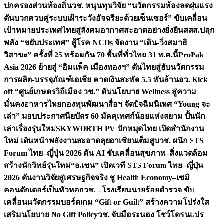
ปกครองส่วนท้องถิ่น
วช. หนุนทุนวิจัย “นวัตกรรมห้องลดฝุ่นแรง
ดันบวกควบคู่ระบบเฝ้าระวังอัจฉริยะด้วยเซ็นเซอร์” ขับเคลื่อน
เป้าหมายประเทศไทยสู่สังคมอากาศสะอาดอย่างยั่งยืน
สสส.ปลุก
พลัง “ขยับประเทศ” สู้โรค NCDs จัดงาน “เดิน-วิ่งสมาธิ
วิสาขะ” ครั้งที่ 25 พร้อมกัน 70 พื้นที่ทั่วไทย 31 พ.ค.นี้
ProPak
Asia 2026 ย้ายสู่ “อิมแพ็ค เมืองทองฯ” ดันไทยสู่ฮับนวัตกรรม
การผลิต-บรรจุภัณฑ์เอเชีย คาดเงินสะพัด 5.5 พันล้าน
อว. Kick
off “ศูนย์เกษตรวิถีเมือง วช.” ดันนโยบาย Wellness สู่ความ
มั่นคงอาหารไทย
กองทุนพัฒนาสื่อฯ จัดปัจฉิมนิเทศ “Young จะ
เล่า” มอบประกาศนียบัตร 60 มัคคุเทศก์น้อยแห่งสยาม ปั้นนัก
เล่าเรื่องรุ่นใหม่
SKYWORTH PV ปักหมุดไทย เปิดสำนักงาน
ใหม่ เดินหน้าพลังงานสะอาดลุยอาเซียนเต็มสูบ
วช. ผนึก STS
Forum ไทย–ญี่ปุ่น 2026 ดัน AI ขับเคลื่อนสุขภาพ–สิ่งแวดล้อม
สร้างนักวิทย์รุ่นใหม่
“อ.เชน” เปิดเวที STS Forum ไทย–ญี่ปุ่น
2026 ดันงานวิจัยสู่เศรษฐกิจจริง ชู Health Economy–เซมิ
คอนดักเตอร์เป็นหัวหอก
วช. –โรงเรียนนายร้อยตำรวจ ขับ
เคลื่อนนวัตกรรมบอร์ดเกม “Gift or Guilt” สร้างความโปร่งใส
เสริมนโยบาย No Gift Policy
วช. จับมือระนอง โชว์โดรนแปร