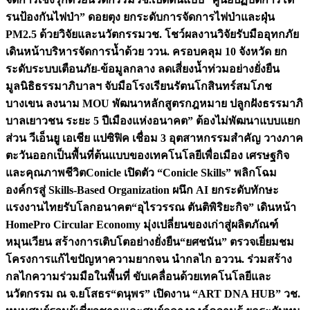
รนป้องกันไฟป่า” ดอยตุง ยกระดับการจัดการไฟป่าและฝุ่น
PM2.5 ด้วยวิจัยและนวัตกรรม
วช. โชว์ผลงานวิจัยรับมืออุทกภัย
เดินหน้าบริหารจัดการน้ำด้วย ววน. ครอบคลุม 10 จังหวัด ยก
ระดับระบบเตือนภัย-ข้อมูลกลาง ลดเสี่ยงน้ำท่วมอย่างยั่งยืน
มูลนิธิธรรมาภิบาลฯ จับมือโรงเรียนรัตนโกสินทร์สมโภช
บางเขน ลงนาม MOU พัฒนาหลักสูตรกฎหมาย ปลูกฝังธรรมาภิ
บาลเยาวชน ระยะ 5 ปี
เมืองแห่งอนาคต” ต้องไม่พัฒนาแบบแยก
ส่วน วีเอ็นยู เอเชีย แปซิฟิค เชื่อม 3 อุตสาหกรรมสำคัญ วางภาค
ตะวันออกเป็นพื้นที่ต้นแบบของเทคโนโลยีเพื่อเมือง เศรษฐกิจ
และคุณภาพชีวิต
Conicle เปิดตัว “Conicle Skills” พลิกโฉม
องค์กรสู่ Skills-Based Organization ผนึก AI ยกระดับทักษะ
แรงงานไทยรับโลกอนาคต
“อุไรวรรณ ตันติพิริยะกิจ” เดินหน้า
HomePro Circular Economy มุ่งเปลี่ยนของเก่าสู่ผลิตภัณฑ์
หมุนเวียน สร้างการเติบโตอย่างยั่งยืน
“ยศชนัน” ตรวจเยี่ยมชม
โครงการแก้ไขปัญหาความยากจน นำกลไก อววน. ร่วมสร้าง
กลไกความร่วมมือในพื้นที่ ขับเคลื่อนด้วยเทคโนโลยีและ
นวัตกรรม ณ จ.ยโสธร
“ดนุพร” เปิดงาน “ART DNA HUB” วช.