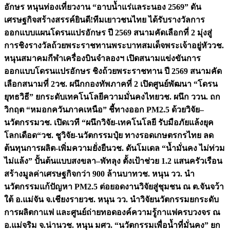
อักษร หนุนท่องเที่ยวงาน “อาบน้ำแร่แลระนอง 2569” ดัน
เศรษฐกิจสร้างสรรค์
ยินดี!ทีมเยาวชนไทย ได้รับรางวัลการ
ออกแบบแผนโดรนแปรอักษร ปี 2569 สนามคัดเลือกที่ 2 มุ่งสู่
การชิงรางวัลถ้วยพระราชทานพระบาทสมเด็จพระเจ้าอยู่หัว
วช.
หนุนสมาคมกีฬาเครื่องบินจำลองฯ เปิดสนามแข่งขันการ
ออกแบบโดรนแปรอักษร ชิงถ้วยพระราชทาน ปี 2569 สนามคัด
เลือกสนามที่ 2
วช. ผนึกกองทัพภาคที่ 2 เปิดศูนย์พัฒนา “โดรน
ยุทธวิธี” ยกระดับเทคโนโลยีความมั่นคงไทย
วช. ผนึก ววน. ถก
วิกฤต “หมอกควันภาคเหนือ” ชี้ทางออก PM2.5 ด้วยวิจัย–
นวัตกรรม
วช. เปิดเวที “ผนึกวิจัย-เทคโนโลยี รับมือภัยแล้งยุค
โลกเดือด“
วช. ชูวิจัย-นวัตกรรมปุ๋ย ทางรอดเกษตรกรไทย ลด
ต้นทุนการผลิต-เพิ่มความยั่งยืน
วช. ดันโมเดล “น้ำมั่นคง ไม่ท่วม
ไม่แล้ง” ปั้นต้นแบบสงขลา–พัทลุง ตั้งเป้าช่วย 1.2 แสนครัวเรือน
สร้างมูลค่าเศรษฐกิจกว่า 900 ล้านบาท
วช. หนุน วว. นำ
นวัตกรรมแก้ปัญหา PM2.5 ต่อยอดงานวิจัยสู่ชุมชน ณ ต.จันจว้า
ใต้ อ.แม่จัน จ.เชียงราย
วช. หนุน วว. นำวิจัยนวัตกรรมยกระดับ
การผลิตกาแฟ และศูนย์ถ่ายทอดองค์ความรู้กาแฟครบวงจร ณ
อ.แม่จริม จ.น่าน
วช. หนุน มศว. “นวัตกรรมเพื่อน้ำที่มั่นคง” ยก