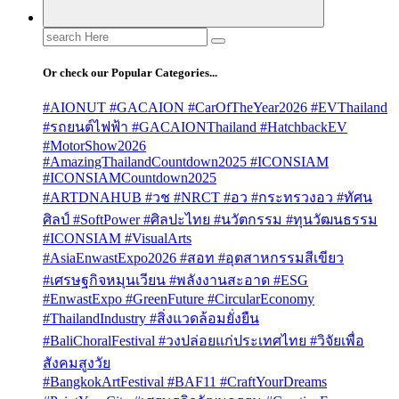
Search
for:
Or check our Popular Categories...
#AIONUT #GACAION #CarOfTheYear2026 #EVThailand
#รถยนต์ไฟฟ้า #GACAIONThailand #HatchbackEV
#MotorShow2026
#AmazingThailandCountdown2025 #ICONSIAM
#ICONSIAMCountdown2025
#ARTDNAHUB #วช #NRCT #อว #กระทรวงอว #ทัศน
ศิลป์ #SoftPower #ศิลปะไทย #นวัตกรรม #ทุนวัฒนธรรม
#ICONSIAM #VisualArts
#AsiaEnwastExpo2026 #สอท #อุตสาหกรรมสีเขียว
#เศรษฐกิจหมุนเวียน #พลังงานสะอาด #ESG
#EnwastExpo #GreenFuture #CircularEconomy
#ThailandIndustry #สิ่งแวดล้อมยั่งยืน
#BaliChoralFestival #วงปล่อยแก่ประเทศไทย #วิจัยเพื่อ
สังคมสูงวัย
#BangkokArtFestival #BAF11 #CraftYourDreams