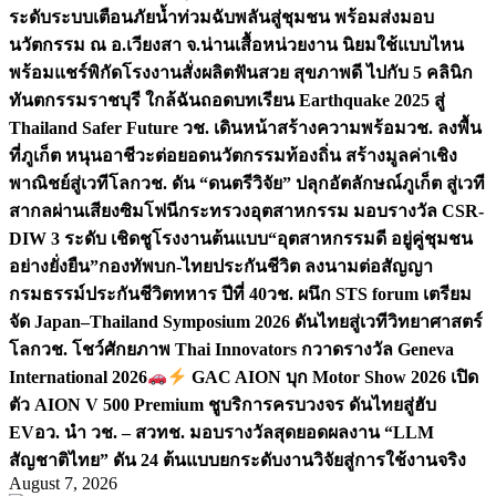
ระดับระบบเตือนภัยน้ำท่วมฉับพลันสู่ชุมชน พร้อมส่งมอบ
นวัตกรรม ณ อ.เวียงสา จ.น่าน
เสื้อหน่วยงาน นิยมใช้แบบไหน
พร้อมแชร์พิกัดโรงงานสั่งผลิต
ฟันสวย สุขภาพดี ไปกับ 5 คลินิก
ทันตกรรมราชบุรี ใกล้ฉัน
ถอดบทเรียน Earthquake 2025 สู่
Thailand Safer Future วช. เดินหน้าสร้างความพร้อม
วช. ลงพื้น
ที่ภูเก็ต หนุนอาชีวะต่อยอดนวัตกรรมท้องถิ่น สร้างมูลค่าเชิง
พาณิชย์สู่เวทีโลก
วช. ดัน “ดนตรีวิจัย” ปลุกอัตลักษณ์ภูเก็ต สู่เวที
สากลผ่านเสียงซิมโฟนี
กระทรวงอุตสาหกรรม มอบรางวัล CSR-
DIW 3 ระดับ เชิดชูโรงงานต้นแบบ“อุตสาหกรรมดี อยู่คู่ชุมชน
อย่างยั่งยืน”
กองทัพบก-ไทยประกันชีวิต ลงนามต่อสัญญา
กรมธรรม์ประกันชีวิตทหาร ปีที่ 40
วช. ผนึก STS forum เตรียม
จัด Japan–Thailand Symposium 2026 ดันไทยสู่เวทีวิทยาศาสตร์
โลก
วช. โชว์ศักยภาพ Thai Innovators กวาดรางวัล Geneva
International 2026
GAC AION บุก Motor Show 2026 เปิด
ตัว AION V 500 Premium ชูบริการครบวงจร ดันไทยสู่ฮับ
EV
อว. นำ วช. – สวทช. มอบรางวัลสุดยอดผลงาน “LLM
สัญชาติไทย” ดัน 24 ต้นแบบยกระดับงานวิจัยสู่การใช้งานจริง
August 7, 2026