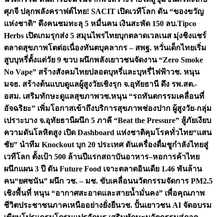
ศุภจี ปลุกพลังคราฟต์ไทย! SACIT เปิดเวทีโลก ดัน “ของขวัญ
แห่งชาติ” ดึงคนชมทะลุ 5 หมื่นคน เงินสะพัด 150 ลบ.
Tipco
Herbs เปิดเกมรุกส่ง 5 สมุนไพรไทยบุกตลาดเวลเนส มุ่งชิงแชร์
ตลาดสุขภาพโตต่อเนื่อง
ทันตบุคลากร – สพฐ. หวั่นเด็กไทยเริ่ม
สูบบุหรี่ตั้งแต่วัย 9 ขวบ ผนึกพลังเยาวชนจัดงาน “Zero Smoke
No Vape” สร้างสังคมไทยปลอดบุหรี่และบุหรี่ไฟฟ้า
วช. หนุน
มจธ. สร้างต้นแบบดูแลผู้สูงวัยเชิงรุก จ.อุทัยธานี ดึง รพ.สต.-
อสม. เสริมทักษะดูแลสุขภาพ
วช.หนุน “รถทันตกรรมเคลื่อนที่
อัจฉริยะ” เพิ่มโอกาสเข้าถึงบริการสุขภาพช่องปาก ผู้สูงวัย-กลุ่ม
เปราะบาง จ.อุทัยธานี
ผนึก 5 ภาคี “Beat the Pressure” สู้ภัยเงียบ
ความดันโลหิตสูง เปิด Dashboard แห่งชาติคุมโรคทั่วไทย
“แสน
ชัย” นำทีม Knockout บุก 20 ประเทศ ดันเครื่องดื่มชูกำลังไทยสู่
เวทีโลก ตั้งเป้า 500 ล้านปีแรก
สถาบันอาหาร–หอการค้าไทย
ผนึกแผน 3 ปี ดัน Future Food เจาะตลาดอินเดีย 1.46 พันล้าน
คน
“ยศชนัน” ผนึก วช. – มช. ขับเคลื่อนนวัตกรรมจัดการ PM2.5
เชิงพื้นที่ หนุน “อากาศสะอาดและสายน้ำมั่นคง” เพื่อคุณภาพ
ชีวิตประชาชนภาคเหนืออย่างยั่งยืน
วช. ปั้นเยาวชน AI จัดอบรม