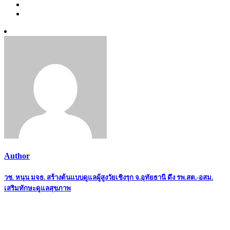
Author
Post
วช. หนุน มจธ. สร้างต้นแบบดูแลผู้สูงวัยเชิงรุก จ.อุทัยธานี ดึง รพ.สต.-อสม.
เสริมทักษะดูแลสุขภาพ
navigation