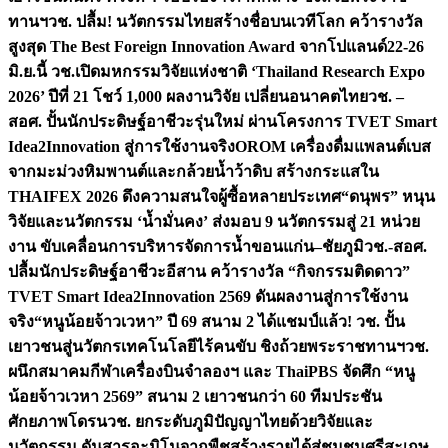
ทานฯ
วช. ปลื้ม! นวัตกรรมไทยสร้างชื่อบนเวทีโลก คว้ารางวัล
สูงสุด The Best Foreign Innovation Award จากโปแลนด์
22-26
มิ.ย.นี้ วช.เปิดมหกรรมวิจัยแห่งชาติ ‘Thailand Research Expo
2026’ ปีที่ 21 โชว์ 1,000 ผลงานวิจัย เปลี่ยนอนาคตไทย
วช. –
สอศ. ปั้นนักประดิษฐ์อาชีวะรุ่นใหม่ ผ่านโครงการ TVET Smart
Idea2Innovation สู่การใช้งานจริง
OROM เครื่องดื่มแพลนต์เบส
จากมะม่วงหิมพานต์และกล้วยน้ำว้าดิบ สร้างกระแสใน
THAIFEX 2026 ดึงความสนใจผู้ซื้อหลายประเทศ
“ดนุพร” หนุน
วิจัยและนวัตกรรม ‘น้ำมั่นคง’ ส่งมอบ 9 นวัตกรรมสู่ 21 หน่วย
งาน ขับเคลื่อนการบริหารจัดการน้ำขอนแก่น–ชัยภูมิ
วช.-สอศ.
ปลื้มนักประดิษฐ์อาชีวะอีสาน คว้ารางวัล “กิจกรรมติดดาว”
TVET Smart Idea2Innovation 2569 ดันผลงานสู่การใช้งาน
จริง
“หนูน้อยจ้าวเวหา” ปี 69 สนาม 2 ได้แชมป์แล้ว! วช. ปั้น
เยาวชนสู่นวัตกรเทคโนโลยีไร้คนขับ ชิงถ้วยพระราชทานฯ
วช.
ผนึกสมาคมกีฬาเครื่องบินจำลองฯ และ ThaiPBS จัดศึก “หนู
น้อยจ้าวเวหา 2569” สนาม 2 เยาวชนกว่า 60 ทีมประชัน
ศักยภาพโดรน
วช. ยกระดับภูมิปัญญาไทยด้วยวิจัยและ
นวัตกรรม ดันสารอะมิโนจากพืชสร้างรายได้สู่ชุมชนศรีสะเกษ