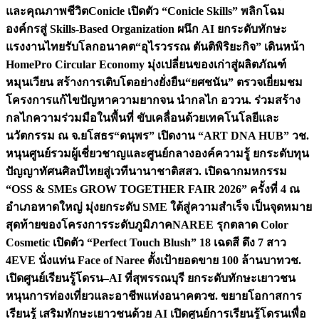
และคุณภาพชีวิต
Conicle เปิดตัว “Conicle Skills” พลิกโฉม
องค์กรสู่ Skills-Based Organization ผนึก AI ยกระดับทักษะ
แรงงานไทยรับโลกอนาคต
“อุไรวรรณ ตันติพิริยะกิจ” เดินหน้า
HomePro Circular Economy มุ่งเปลี่ยนของเก่าสู่ผลิตภัณฑ์
หมุนเวียน สร้างการเติบโตอย่างยั่งยืน
“ยศชนัน” ตรวจเยี่ยมชม
โครงการแก้ไขปัญหาความยากจน นำกลไก อววน. ร่วมสร้าง
กลไกความร่วมมือในพื้นที่ ขับเคลื่อนด้วยเทคโนโลยีและ
นวัตกรรม ณ จ.ยโสธร
“ดนุพร” เปิดงาน “ART DNA HUB” วช.
หนุนศูนย์รวมผู้เชี่ยวชาญและศูนย์กลางองค์ความรู้ ยกระดับทุน
ปัญญาทัศนศิลป์ไทยสู่เวทีนานาชาติ
สสว. เปิดฉากมหกรรม
“OSS & SMEs GROW TOGETHER FAIR 2026” ครั้งที่ 4 ณ
อำเภอหาดใหญ่ มุ่งยกระดับ SME ใต้สู่ความสำเร็จ เป็นจุดหมาย
สุดท้ายของโครงการระดับภูมิภาค
NAREE รุกตลาด Color
Cosmetic เปิดตัว “Perfect Touch Blush” 18 เฉดสี ดึง 7 สาว
4EVE นั่งแท่น Face of Naree ตั้งเป้ายอดขาย 100 ล้านบาท
วช.
เปิดศูนย์เรียนรู้โดรน–AI ที่สุพรรณบุรี ยกระดับทักษะเยาวชน
หนุนการท่องเที่ยวและอาชีพแห่งอนาคต
วช. ขยายโอกาสการ
เรียนรู้ เสริมทักษะเยาวชนด้วย AI เปิดศูนย์การเรียนรู้โดรนเพื่อ