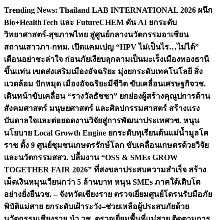
Skip
Trending News:
Thailand LAB INTERNATIONAL 2026 ผนึก
to
Bio+HealthTech และ FutureCHEM ดัน AI ยกระดับ
content
วิทยาศาสตร์-สุขภาพไทย สู่ศูนย์กลางนวัตกรรมอาเซียน
สถานเสาวภา-กทม. เปิดแคมเปญ “HPV ไม่เป็นไร…ไม่ได้”
เตือนอย่าชะล่าใจ ก่อนภัยเงียบลุกลามเป็นมะเร็ง
เมืองทองธานี
ขึ้นแท่น เขตส่งเสริมเมืองอัจฉริยะ มุ่งยกระดับเทคโนโลยี สิ่ง
แวดล้อม ปักหมุด เมืองอัจฉริยะมีชีวิต ขับเคลื่อนเศรษฐกิจ
วช.
เดินหน้าขับเคลื่อน “รางวัลธัชชา” ยกย่องผู้สร้างคุณูปการด้าน
สังคมศาสตร์ มนุษยศาสตร์ และศิลปกรรมศาสตร์ สร้างแรง
บันดาลใจและต่อยอดงานวิจัยสู่การพัฒนาประเทศ
วช. หนุน
นโยบาย Local Growth Engine ยกระดับทุเรียนต้นแม่น้ำมูลโค
ราช ตั้ง 9 ศูนย์ชุมชนเกษตรรักษ์โลก ขับเคลื่อนเกษตรด้วยวิจัย
และนวัตกรรม
สสว. ปลื้มงาน “OSS & SMEs GROW
TOGETHER FAIR 2026” ที่สงขลาประสบความสำเร็จ สร้าง
เม็ดเงินหมุนเวียนกว่า 5 ล้านบาท หนุน SMEs ภาคใต้เติบโต
อย่างยั่งยืน
วช. – จังหวัดเชียงราย ตรวจเยี่ยมศูนย์โดรนรับมือภัย
พิบัติแม่สาย ยกระดับเฝ้าระวัง–ช่วยเหลือผู้ประสบภัยด้วย
นวัตกรรม
เชียงราย นำ วช. ตรวจเยี่ยมพื้นที่แม่สาย ติดตามการ