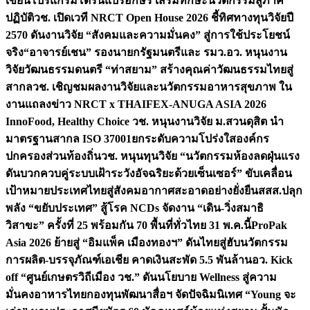
เขียนโปรแกรมโดรนแปรอักษร เสริมทักษะนวัตกรรมสู่ภาค
ปฏิบัติ
วช. เปิดเวที NRCT Open House 2026 ชี้ทิศทางทุนวิจัยปี
2570 ดันงานวิจัย “สังคมและความมั่นคง” สู่การใช้ประโยชน์
จริง
“อาจารย์เชน” รองนายกรัฐมนตรีและ รมว.อว. หนุนงาน
วิจัยวัฒนธรรมดนตรี “ท่าสยาม” สร้างคุณค่าวัฒนธรรมไทยสู่
สากล
วช. เชิญชมผลงานวิจัยและนวัตกรรมอาหารสุขภาพ ใน
งานแถลงข่าว NRCT x THAIFEX-ANUGA ASIA 2026
InnoFood, Healthy Choice
วช. หนุนงานวิจัย ม.สวนดุสิต นำ
มาตรฐานสากล ISO 37001ยกระดับความโปร่งใสองค์กร
ปกครองส่วนท้องถิ่น
วช. หนุนทุนวิจัย “นวัตกรรมห้องลดฝุ่นแรง
ดันบวกควบคู่ระบบเฝ้าระวังอัจฉริยะด้วยเซ็นเซอร์” ขับเคลื่อน
เป้าหมายประเทศไทยสู่สังคมอากาศสะอาดอย่างยั่งยืน
สสส.ปลุก
พลัง “ขยับประเทศ” สู้โรค NCDs จัดงาน “เดิน-วิ่งสมาธิ
วิสาขะ” ครั้งที่ 25 พร้อมกัน 70 พื้นที่ทั่วไทย 31 พ.ค.นี้
ProPak
Asia 2026 ย้ายสู่ “อิมแพ็ค เมืองทองฯ” ดันไทยสู่ฮับนวัตกรรม
การผลิต-บรรจุภัณฑ์เอเชีย คาดเงินสะพัด 5.5 พันล้าน
อว. Kick
off “ศูนย์เกษตรวิถีเมือง วช.” ดันนโยบาย Wellness สู่ความ
มั่นคงอาหารไทย
กองทุนพัฒนาสื่อฯ จัดปัจฉิมนิเทศ “Young จะ