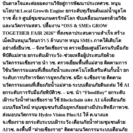
บันดาลใจและต่อยอดงานวิจัยสู่การพัฒนาประเทศ
วช. หนุน
นโยบาย Local Growth Engine ยกระดับทุเรียนต้นแม่น้ำมูลโค
ราช ตั้ง 9 ศูนย์ชุมชนเกษตรรักษ์โลก ขับเคลื่อนเกษตรด้วยวิจัย
และนวัตกรรม
สสว. ปลื้มงาน “OSS & SMEs GROW
TOGETHER FAIR 2026” ที่สงขลาประสบความสำเร็จ สร้าง
เม็ดเงินหมุนเวียนกว่า 5 ล้านบาท หนุน SMEs ภาคใต้เติบโต
อย่างยั่งยืน
วช. – จังหวัดเชียงราย ตรวจเยี่ยมศูนย์โดรนรับมือภัย
พิบัติแม่สาย ยกระดับเฝ้าระวัง–ช่วยเหลือผู้ประสบภัยด้วย
นวัตกรรม
เชียงราย นำ วช. ตรวจเยี่ยมพื้นที่แม่สาย ติดตามการ
ใช้นวัตกรรมแผนที่เสี่ยงภัยน้ำและเทคโนโลยีเสริมคันกั้นน้ำ ยก
ระดับการบริหารจัดการอุทกภัย
วช. ผนึก จ.เชียงราย ติดตาม
นวัตกรรมแผนที่เสี่ยงภัยน้ำแม่สาย-ระบบเตือนภัยดินถล่ม ใช้ AI
ยกระดับการรับมือภัยพิบัติ
วช. – มช. นำ “FloodBoy” ยกระดับ
เฝ้าระวังน้ำท่วมเชียงราย ใช้ Blockchain และ AI แจ้งเตือนภัย
แบบเรียลไทม์ หนุนชุมชนรับมืออุทกภัยอย่างมีประสิทธิภาพ
วช.
ส่งมอบนวัตกรรม Hydro Vision Plus/AI ให้ ต.นางแล
จ.เชียงราย ยกระดับระบบเฝ้าระวัง-เตือนภัยน้ำท่วมชุมชนด้วย
AI
วช. ลงพื้นที่ “ฝายเชียงราย” ติดตามนวัตกรรมระบบเตือนภัย