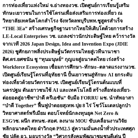
การท่องเที่ยวแห่งใหม่ จ.อ่างทอง
วช. เปิดศูนย์การเรียนรู้เสริม
ทักษะเยาวชนในการใช้โดรนเพื่อส่งเสริมการท่องเที่ยว ณ
วิทยาลัยเทคนิคโคกสำโรง จังหวัดลพบุรี
บพท.ชูสูตรสำเร็จ
“THE 3Ea” สร้างเศรษฐกิจฐานรากไทยให้เติบโตด้วยการสร้าง
LE-Local Enterprises
วช. แถลงข่าวนักประดิษฐ์ไทย คว้ารางวัล
จากเวที 2026 Japan Design, Idea and Invention Expo (JDIE
2026) ชูศักยภาพสิ่งประดิษฐ์นวัตกรรมไทยสู่เวทีนานาชา
ติ
ศ.ดร.ยศชนัน ชู “ทุนมนุษย์” กุญแจสู่อนาคตไทย เร่งสร้าง
Workforce Ecosystem เชื่อมการศึกษา–ทักษะ–ตลาดแรงงาน
วช.
เปิดศูนย์เรียนรู้โดรนที่อุทัยธานี ปั้นเยาวชนสู่ทักษะ AI ยกระดับ
ท่องเที่ยวด้วยนวัตกรรม
วช. เปิดศูนย์เรียนรู้โดรนต้นแบบที่
นครปฐม ดันเยาวชนใช้ AI และเทคโนโลยี สร้างสื่อท่องเที่ยว-
ต่อยอดสู่อาชีพ
“ป่าดี ครีเอชัน” จับมือ FORRU มช. นำทัพอาสา
“ป่าดี Together” ฟื้นฟูป่าดอยสุเทพ-ปุย 8 ไร่ โชว์โมเดลปลูกป่า
วิทยาศาสตร์พรีเมียม ตอบโจทย์นักลงทุนยุค Net Zero &
ESG
วช. ผนึก สทนช.-สอศ. ลงนาม MOU ขับเคลื่อนงานวิจัย
พลิกอนาคตไทย ฝ่าวิกฤต PM2.5 สู่ความมั่นคงน้ำทั่วประเทศ
ศุภ
ชัย ปลัด อว. มอบรางวัล “วิศวกรสังคมพัฒนาชุมชนดีเด่น ปี