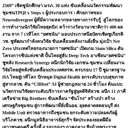
2569” เชิดชูนักศึกษา มรภ. 38 แห่ง ขับเคลื่อนนวัตกรรมพัฒนา
ชุมชน
TPQI x Steps x ผู้ประกอบการ : ศักยภาพของ
Neurodivergent ผู้ที่มีความหลากหลายทางการรับรู้ สู่โลกของ
การทำงาน
นักวิจัยไทยสุดปัง! คว้ารางวัลนานาชาติกว่า 400 ผล
งาน จาก 7 เวทีโลก “ยศชนัน” มอบประกาศนียบัตรเชิดชูเกียรติ
วช. ชูพัฒนากำลังคนวิจัย ขับเคลื่อนพลังงานยั่งยืน มุ่งเป้า Net
Zero ประเทศไทย
รองนายกฯ “ยศชนัน” เปิดเกม Siam Silica ดัน
โครงการชิปแห่งชาติ ปั้นไทยสู่ฮับ Deep Tech อาเซียน
“ยศชนัน”
ชูพลัง Research Synergy ผนึกนักวิจัย-เอกชน-ชุมชน เปลี่ยนงาน
วิจัยไทยสู่พลังขับเคลื่อนประเทศ
สรพ. ครบรอบ 17 ปี ชูมาตรฐาน
HA ไทยสู่เวทีโลก ปักหมุด Digital Health ยกระดับระบบสุขภาพ
สู่สากล
วช. ดัน “CIBbot” AI ผู้ช่วยกฎหมาย 24 ชั่วโมง ต้นแบบ
นวัตกรรมวิจัยยกระดับบริการภาครัฐสู่ยุคดิจิทัล
วช. ผนึก 11 ภาคี
เครือข่าย Big Brothers ขับเคลื่อน “ชันโรง” สร้างป่า สร้าง
เศรษฐกิจชุมชน สู่การพัฒนาที่ยั่งยืน
อย. ลุยตลาดสดธนบุรี ส่ง
Mobile Unit ตรวจอาหารถึงชุมชน ยกระดับความปลอดภัยผู้
บริโภค
วช. ผนึกมูลนิธิอาจารย์สุกรีฯ จัดประลองยอดฝีมือ
เยาวชนดนตรี ครั้งที่ 4 รอบรองฯ ภาคกลาง ชิงถ้วยพระราช