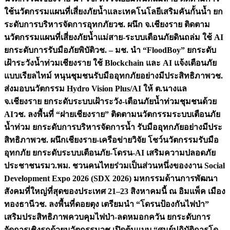
ใช้นวัตกรรมแผนที่เสี่ยงภัยน้ำและเทคโนโลยีเสริมคันกั้นน้ำ ยก
ระดับการบริหารจัดการอุทกภัย
วช. ผนึก จ.เชียงราย ติดตาม
นวัตกรรมแผนที่เสี่ยงภัยน้ำแม่สาย-ระบบเตือนภัยดินถล่ม ใช้ AI
ยกระดับการรับมือภัยพิบัติ
วช. – มช. นำ “FloodBoy” ยกระดับ
เฝ้าระวังน้ำท่วมเชียงราย ใช้ Blockchain และ AI แจ้งเตือนภัย
แบบเรียลไทม์ หนุนชุมชนรับมืออุทกภัยอย่างมีประสิทธิภาพ
วช.
ส่งมอบนวัตกรรม Hydro Vision Plus/AI ให้ ต.นางแล
จ.เชียงราย ยกระดับระบบเฝ้าระวัง-เตือนภัยน้ำท่วมชุมชนด้วย
AI
วช. ลงพื้นที่ “ฝายเชียงราย” ติดตามนวัตกรรมระบบเตือนภัย
น้ำท่วม ยกระดับการบริหารจัดการน้ำ รับมืออุทกภัยอย่างมีประ
สิทธิภาพ
วช. ผนึกเชียงราย-เครือข่ายวิจัย โชว์นวัตกรรมรับมือ
อุทกภัย ยกระดับระบบเตือนภัย-โดรน-AI เสริมความปลอดภัย
ประชาชน
รมว.พม. ชวนคนไทยร่วมเป็นส่วนหนึ่งของงาน Social
Development Expo 2026 (SDX 2026) มหกรรมด้านการพัฒนา
สังคมที่ใหญ่ที่สุดของประเทศ 21–23 สิงหาคมนี้ ณ อิมแพ็ค เมือง
ทองธานี
วช. ลงพื้นที่ดอยตุง เตรียมนำ “โดรนป้องกันไฟป่า”
เสริมประสิทธิภาพควบคุมไฟป่า-ลดหมอกควัน ยกระดับการ
จัดการเชิงรุกด้วยนวัตกรรม
วช.เปิดต้นแบบ “ศูนย์ปฏิบัติการโด