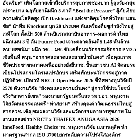
อัจฉริยะ” เพิ่มโอกาสเข้าถึงบริการสุขภาพช่องปาก ผู้สูงวัย-กลุ่ม
เปราะบาง จ.อุทัยธานี
ผนึก 5 ภาคี “Beat the Pressure” สู้ภัยเงียบ
ความดันโลหิตสูง เปิด Dashboard แห่งชาติคุมโรคทั่วไทย
“แสน
ชัย” นำทีม Knockout บุก 20 ประเทศ ดันเครื่องดื่มชูกำลังไทยสู่
เวทีโลก ตั้งเป้า 500 ล้านปีแรก
สถาบันอาหาร–หอการค้าไทย
ผนึกแผน 3 ปี ดัน Future Food เจาะตลาดอินเดีย 1.46 พันล้าน
คน
“ยศชนัน” ผนึก วช. – มช. ขับเคลื่อนนวัตกรรมจัดการ PM2.5
เชิงพื้นที่ หนุน “อากาศสะอาดและสายน้ำมั่นคง” เพื่อคุณภาพ
ชีวิตประชาชนภาคเหนืออย่างยั่งยืน
วช. ปั้นเยาวชน AI จัดอบรม
เขียนโปรแกรมโดรนแปรอักษร เสริมทักษะนวัตกรรมสู่ภาค
ปฏิบัติ
วช. เปิดเวที NRCT Open House 2026 ชี้ทิศทางทุนวิจัยปี
2570 ดันงานวิจัย “สังคมและความมั่นคง” สู่การใช้ประโยชน์
จริง
“อาจารย์เชน” รองนายกรัฐมนตรีและ รมว.อว. หนุนงาน
วิจัยวัฒนธรรมดนตรี “ท่าสยาม” สร้างคุณค่าวัฒนธรรมไทยสู่
สากล
วช. เชิญชมผลงานวิจัยและนวัตกรรมอาหารสุขภาพ ใน
งานแถลงข่าว NRCT x THAIFEX-ANUGA ASIA 2026
InnoFood, Healthy Choice
วช. หนุนงานวิจัย ม.สวนดุสิต นำ
มาตรฐานสากล ISO 37001ยกระดับความโปร่งใสองค์กร