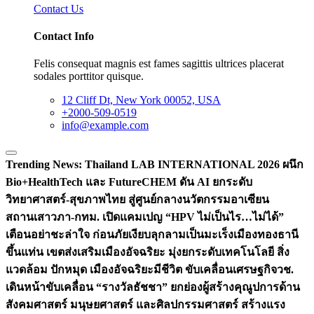
Contact Us
Contact Info
Felis consequat magnis est fames sagittis ultrices placerat
sodales porttitor quisque.
12 Cliff Dt, New York 00052, USA
+2000-509-0519
info@example.com
Trending News:
Thailand LAB INTERNATIONAL 2026 ผนึก
Bio+HealthTech และ FutureCHEM ดัน AI ยกระดับ
วิทยาศาสตร์-สุขภาพไทย สู่ศูนย์กลางนวัตกรรมอาเซียน
สถานเสาวภา-กทม. เปิดแคมเปญ “HPV ไม่เป็นไร…ไม่ได้”
เตือนอย่าชะล่าใจ ก่อนภัยเงียบลุกลามเป็นมะเร็ง
เมืองทองธานี
ขึ้นแท่น เขตส่งเสริมเมืองอัจฉริยะ มุ่งยกระดับเทคโนโลยี สิ่ง
แวดล้อม ปักหมุด เมืองอัจฉริยะมีชีวิต ขับเคลื่อนเศรษฐกิจ
วช.
เดินหน้าขับเคลื่อน “รางวัลธัชชา” ยกย่องผู้สร้างคุณูปการด้าน
สังคมศาสตร์ มนุษยศาสตร์ และศิลปกรรมศาสตร์ สร้างแรง