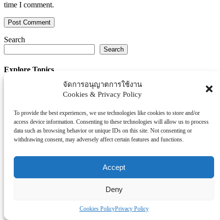
time I comment.
Search
Search
Explore Topics
จัดการอนุญาตการใช้งาน
Thaiworldtoday
Cookies & Privacy Policy
Uncategorized
การศึกษา
To provide the best experiences, we use technologies like cookies to store and/or
ธุรกิจ/ประกัน/การเงิน
access device information. Consenting to these technologies will allow us to process
data such as browsing behavior or unique IDs on this site. Not consenting or
บันเทิง/กีฬา
withdrawing consent, may adversely affect certain features and functions.
ภาครัฐ/ราชการ
ยานยนต์
Accept
อสังหา
โรงพยบาล/สุขภาพ/ความงาม
Deny
โรงแรม/ท่องเที่ยว/อาหาร
Cookies Policy
Privacy Policy
Tag Clouds