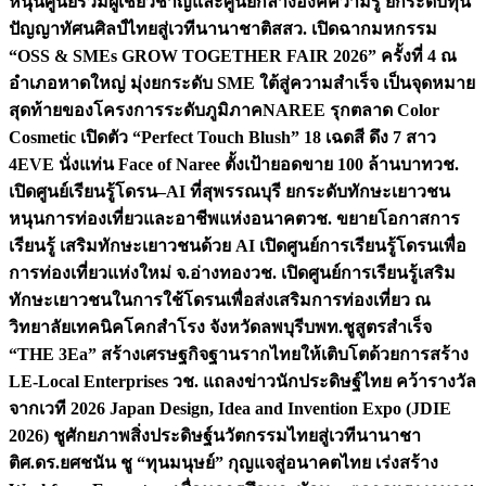
หนุนศูนย์รวมผู้เชี่ยวชาญและศูนย์กลางองค์ความรู้ ยกระดับทุน
ปัญญาทัศนศิลป์ไทยสู่เวทีนานาชาติ
สสว. เปิดฉากมหกรรม
“OSS & SMEs GROW TOGETHER FAIR 2026” ครั้งที่ 4 ณ
อำเภอหาดใหญ่ มุ่งยกระดับ SME ใต้สู่ความสำเร็จ เป็นจุดหมาย
สุดท้ายของโครงการระดับภูมิภาค
NAREE รุกตลาด Color
Cosmetic เปิดตัว “Perfect Touch Blush” 18 เฉดสี ดึง 7 สาว
4EVE นั่งแท่น Face of Naree ตั้งเป้ายอดขาย 100 ล้านบาท
วช.
เปิดศูนย์เรียนรู้โดรน–AI ที่สุพรรณบุรี ยกระดับทักษะเยาวชน
หนุนการท่องเที่ยวและอาชีพแห่งอนาคต
วช. ขยายโอกาสการ
เรียนรู้ เสริมทักษะเยาวชนด้วย AI เปิดศูนย์การเรียนรู้โดรนเพื่อ
การท่องเที่ยวแห่งใหม่ จ.อ่างทอง
วช. เปิดศูนย์การเรียนรู้เสริม
ทักษะเยาวชนในการใช้โดรนเพื่อส่งเสริมการท่องเที่ยว ณ
วิทยาลัยเทคนิคโคกสำโรง จังหวัดลพบุรี
บพท.ชูสูตรสำเร็จ
“THE 3Ea” สร้างเศรษฐกิจฐานรากไทยให้เติบโตด้วยการสร้าง
LE-Local Enterprises
วช. แถลงข่าวนักประดิษฐ์ไทย คว้ารางวัล
จากเวที 2026 Japan Design, Idea and Invention Expo (JDIE
2026) ชูศักยภาพสิ่งประดิษฐ์นวัตกรรมไทยสู่เวทีนานาชา
ติ
ศ.ดร.ยศชนัน ชู “ทุนมนุษย์” กุญแจสู่อนาคตไทย เร่งสร้าง