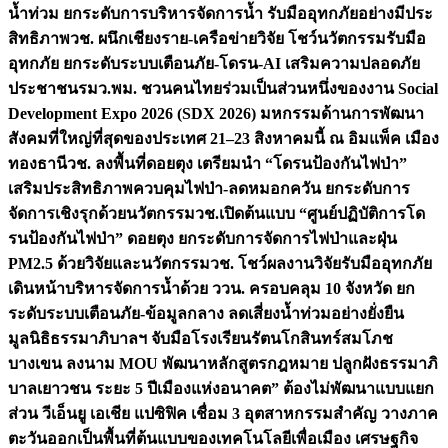
น้ำท่วม ยกระดับการบริหารจัดการน้ำ รับมืออุทกภัยอย่างมีประ
สิทธิภาพ
วช. ผนึกเชียงราย-เครือข่ายวิจัย โชว์นวัตกรรมรับมือ
อุทกภัย ยกระดับระบบเตือนภัย-โดรน-AI เสริมความปลอดภัย
ประชาชน
รมว.พม. ชวนคนไทยร่วมเป็นส่วนหนึ่งของงาน Social
Development Expo 2026 (SDX 2026) มหกรรมด้านการพัฒนา
สังคมที่ใหญ่ที่สุดของประเทศ 21–23 สิงหาคมนี้ ณ อิมแพ็ค เมือง
ทองธานี
วช. ลงพื้นที่ดอยตุง เตรียมนำ “โดรนป้องกันไฟป่า”
เสริมประสิทธิภาพควบคุมไฟป่า-ลดหมอกควัน ยกระดับการ
จัดการเชิงรุกด้วยนวัตกรรม
วช.เปิดต้นแบบ “ศูนย์ปฏิบัติการโด
รนป้องกันไฟป่า” ดอยตุง ยกระดับการจัดการไฟป่าและฝุ่น
PM2.5 ด้วยวิจัยและนวัตกรรม
วช. โชว์ผลงานวิจัยรับมืออุทกภัย
เดินหน้าบริหารจัดการน้ำด้วย ววน. ครอบคลุม 10 จังหวัด ยก
ระดับระบบเตือนภัย-ข้อมูลกลาง ลดเสี่ยงน้ำท่วมอย่างยั่งยืน
มูลนิธิธรรมาภิบาลฯ จับมือโรงเรียนรัตนโกสินทร์สมโภช
บางเขน ลงนาม MOU พัฒนาหลักสูตรกฎหมาย ปลูกฝังธรรมาภิ
บาลเยาวชน ระยะ 5 ปี
เมืองแห่งอนาคต” ต้องไม่พัฒนาแบบแยก
ส่วน วีเอ็นยู เอเชีย แปซิฟิค เชื่อม 3 อุตสาหกรรมสำคัญ วางภาค
ตะวันออกเป็นพื้นที่ต้นแบบของเทคโนโลยีเพื่อเมือง เศรษฐกิจ