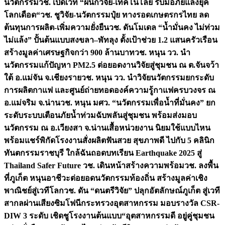
นวัตกรรม
วช. เปิดเวที “ผนึกวิจัย-เทคโนโลยี รับมือภัยแล้งยุค
โลกเดือด“
วช. ชูวิจัย-นวัตกรรมปุ๋ย ทางรอดเกษตรกรไทย ลด
ต้นทุนการผลิต-เพิ่มความยั่งยืน
วช. ดันโมเดล “น้ำมั่นคง ไม่ท่วม
ไม่แล้ง” ปั้นต้นแบบสงขลา–พัทลุง ตั้งเป้าช่วย 1.2 แสนครัวเรือน
สร้างมูลค่าเศรษฐกิจกว่า 900 ล้านบาท
วช. หนุน วว. นำ
นวัตกรรมแก้ปัญหา PM2.5 ต่อยอดงานวิจัยสู่ชุมชน ณ ต.จันจว้า
ใต้ อ.แม่จัน จ.เชียงราย
วช. หนุน วว. นำวิจัยนวัตกรรมยกระดับ
การผลิตกาแฟ และศูนย์ถ่ายทอดองค์ความรู้กาแฟครบวงจร ณ
อ.แม่จริม จ.น่าน
วช. หนุน มศว. “นวัตกรรมเพื่อน้ำที่มั่นคง” ยก
ระดับระบบเตือนภัยน้ำท่วมฉับพลันสู่ชุมชน พร้อมส่งมอบ
นวัตกรรม ณ อ.เวียงสา จ.น่าน
เสื้อหน่วยงาน นิยมใช้แบบไหน
พร้อมแชร์พิกัดโรงงานสั่งผลิต
ฟันสวย สุขภาพดี ไปกับ 5 คลินิก
ทันตกรรมราชบุรี ใกล้ฉัน
ถอดบทเรียน Earthquake 2025 สู่
Thailand Safer Future วช. เดินหน้าสร้างความพร้อม
วช. ลงพื้น
ที่ภูเก็ต หนุนอาชีวะต่อยอดนวัตกรรมท้องถิ่น สร้างมูลค่าเชิง
พาณิชย์สู่เวทีโลก
วช. ดัน “ดนตรีวิจัย” ปลุกอัตลักษณ์ภูเก็ต สู่เวที
สากลผ่านเสียงซิมโฟนี
กระทรวงอุตสาหกรรม มอบรางวัล CSR-
DIW 3 ระดับ เชิดชูโรงงานต้นแบบ“อุตสาหกรรมดี อยู่คู่ชุมชน