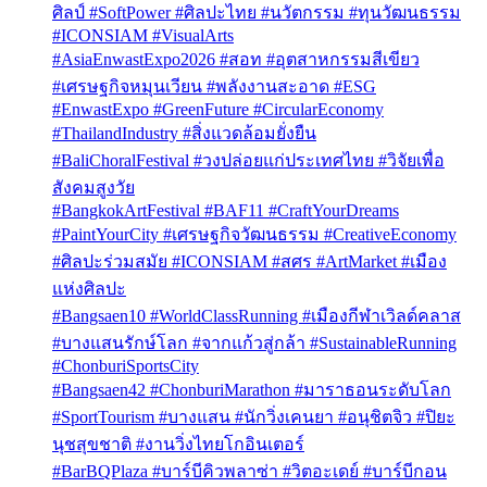
ศิลป์ #SoftPower #ศิลปะไทย #นวัตกรรม #ทุนวัฒนธรรม
#ICONSIAM #VisualArts
#AsiaEnwastExpo2026 #สอท #อุตสาหกรรมสีเขียว
#เศรษฐกิจหมุนเวียน #พลังงานสะอาด #ESG
#EnwastExpo #GreenFuture #CircularEconomy
#ThailandIndustry #สิ่งแวดล้อมยั่งยืน
#BaliChoralFestival #วงปล่อยแก่ประเทศไทย #วิจัยเพื่อ
สังคมสูงวัย
#BangkokArtFestival #BAF11 #CraftYourDreams
#PaintYourCity #เศรษฐกิจวัฒนธรรม #CreativeEconomy
#ศิลปะร่วมสมัย #ICONSIAM #สศร #ArtMarket #เมือง
แห่งศิลปะ
#Bangsaen10 #WorldClassRunning #เมืองกีฬาเวิลด์คลาส
#บางแสนรักษ์โลก #จากแก้วสู่กล้า #SustainableRunning
#ChonburiSportsCity
#Bangsaen42 #ChonburiMarathon #มาราธอนระดับโลก
#SportTourism #บางแสน #นักวิ่งเคนยา #อนุชิตจิว #ปิยะ
นุชสุขชาติ #งานวิ่งไทยโกอินเตอร์
#BarBQPlaza #บาร์บีคิวพลาซ่า #วิตอะเดย์ #บาร์บีกอน