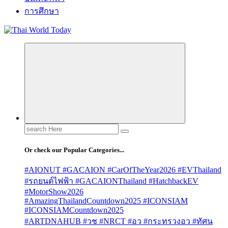
การศึกษา
Search
for:
Or check our Popular Categories...
#AIONUT #GACAION #CarOfTheYear2026 #EVThailand
#รถยนต์ไฟฟ้า #GACAIONThailand #HatchbackEV
#MotorShow2026
#AmazingThailandCountdown2025 #ICONSIAM
#ICONSIAMCountdown2025
#ARTDNAHUB #วช #NRCT #อว #กระทรวงอว #ทัศน