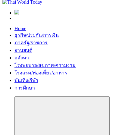
Home
ธุรกิจ/ประกัน/การเงิน
ภาครัฐ/ราชการ
ยานยนต์
อสังหา
โรงพยบาล/สุขภาพ/ความงาม
โรงแรม/ท่องเที่ยว/อาหาร
บันเทิง/กีฬา
การศึกษา