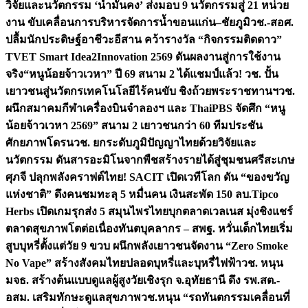
วิจัยและนวัตกรรม ‘น้ำมั่นคง’ ส่งมอบ 9 นวัตกรรมสู่ 21 หน่วย
งาน ขับเคลื่อนการบริหารจัดการน้ำขอนแก่น–ชัยภูมิ
วช.-สอศ.
ปลื้มนักประดิษฐ์อาชีวะอีสาน คว้ารางวัล “กิจกรรมติดดาว”
TVET Smart Idea2Innovation 2569 ดันผลงานสู่การใช้งาน
จริง
“หนูน้อยจ้าวเวหา” ปี 69 สนาม 2 ได้แชมป์แล้ว! วช. ปั้น
เยาวชนสู่นวัตกรเทคโนโลยีไร้คนขับ ชิงถ้วยพระราชทานฯ
วช.
ผนึกสมาคมกีฬาเครื่องบินจำลองฯ และ ThaiPBS จัดศึก “หนู
น้อยจ้าวเวหา 2569” สนาม 2 เยาวชนกว่า 60 ทีมประชัน
ศักยภาพโดรน
วช. ยกระดับภูมิปัญญาไทยด้วยวิจัยและ
นวัตกรรม ดันสารอะมิโนจากพืชสร้างรายได้สู่ชุมชนศรีสะเกษ
ศุภจี ปลุกพลังคราฟต์ไทย! SACIT เปิดเวทีโลก ดัน “ของขวัญ
แห่งชาติ” ดึงคนชมทะลุ 5 หมื่นคน เงินสะพัด 150 ลบ.
Tipco
Herbs เปิดเกมรุกส่ง 5 สมุนไพรไทยบุกตลาดเวลเนส มุ่งชิงแชร์
ตลาดสุขภาพโตต่อเนื่อง
ทันตบุคลากร – สพฐ. หวั่นเด็กไทยเริ่ม
สูบบุหรี่ตั้งแต่วัย 9 ขวบ ผนึกพลังเยาวชนจัดงาน “Zero Smoke
No Vape” สร้างสังคมไทยปลอดบุหรี่และบุหรี่ไฟฟ้า
วช. หนุน
มจธ. สร้างต้นแบบดูแลผู้สูงวัยเชิงรุก จ.อุทัยธานี ดึง รพ.สต.-
อสม. เสริมทักษะดูแลสุขภาพ
วช.หนุน “รถทันตกรรมเคลื่อนที่