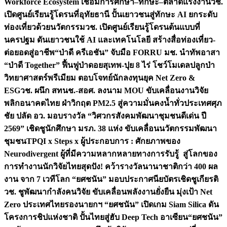
Workforce Ecosystem เชื่อมการศึกษา–ทักษะ–ตลาดแรงงาน
วช.
เปิดศูนย์เรียนรู้โดรนที่อุทัยธานี ปั้นเยาวชนสู่ทักษะ AI ยกระดับ
ท่องเที่ยวด้วยนวัตกรรม
วช. เปิดศูนย์เรียนรู้โดรนต้นแบบที่
นครปฐม ดันเยาวชนใช้ AI และเทคโนโลยี สร้างสื่อท่องเที่ยว-
ต่อยอดสู่อาชีพ
“ป่าดี ครีเอชัน” จับมือ FORRU มช. นำทัพอาสา
“ป่าดี Together” ฟื้นฟูป่าดอยสุเทพ-ปุย 8 ไร่ โชว์โมเดลปลูกป่า
วิทยาศาสตร์พรีเมียม ตอบโจทย์นักลงทุนยุค Net Zero &
ESG
วช. ผนึก สทนช.-สอศ. ลงนาม MOU ขับเคลื่อนงานวิจัย
พลิกอนาคตไทย ฝ่าวิกฤต PM2.5 สู่ความมั่นคงน้ำทั่วประเทศ
ศุภ
ชัย ปลัด อว. มอบรางวัล “วิศวกรสังคมพัฒนาชุมชนดีเด่น ปี
2569” เชิดชูนักศึกษา มรภ. 38 แห่ง ขับเคลื่อนนวัตกรรมพัฒนา
ชุมชน
TPQI x Steps x ผู้ประกอบการ : ศักยภาพของ
Neurodivergent ผู้ที่มีความหลากหลายทางการรับรู้ สู่โลกของ
การทำงาน
นักวิจัยไทยสุดปัง! คว้ารางวัลนานาชาติกว่า 400 ผล
งาน จาก 7 เวทีโลก “ยศชนัน” มอบประกาศนียบัตรเชิดชูเกียรติ
วช. ชูพัฒนากำลังคนวิจัย ขับเคลื่อนพลังงานยั่งยืน มุ่งเป้า Net
Zero ประเทศไทย
รองนายกฯ “ยศชนัน” เปิดเกม Siam Silica ดัน
โครงการชิปแห่งชาติ ปั้นไทยสู่ฮับ Deep Tech อาเซียน
“ยศชนัน”