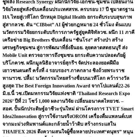
ชูพลัง Research Synergy ผนึกนักวิจัย-เอกชน-ชุมชน เปลี่ยนงาน
วิจัยไทยสู่พลังขับเคลื่อนประเทศ
สรพ. ครบรอบ 17 ปี ชูมาตรฐาน
HA ไทยสู่เวทีโลก ปักหมุด Digital Health ยกระดับระบบสุขภาพ
สู่สากล
วช. ดัน “CIBbot” AI ผู้ช่วยกฎหมาย 24 ชั่วโมง ต้นแบบ
นวัตกรรมวิจัยยกระดับบริการภาครัฐสู่ยุคดิจิทัล
วช. ผนึก 11 ภาคี
เครือข่าย Big Brothers ขับเคลื่อน “ชันโรง” สร้างป่า สร้าง
เศรษฐกิจชุมชน สู่การพัฒนาที่ยั่งยืน
อย. ลุยตลาดสดธนบุรี ส่ง
Mobile Unit ตรวจอาหารถึงชุมชน ยกระดับความปลอดภัยผู้
บริโภค
วช. ผนึกมูลนิธิอาจารย์สุกรีฯ จัดประลองยอดฝีมือ
เยาวชนดนตรี ครั้งที่ 4 รอบรองฯ ภาคกลาง ชิงถ้วยพระราช
ทานฯ
วช. ปลื้ม! นวัตกรรมไทยสร้างชื่อบนเวทีโลก คว้ารางวัล
สูงสุด The Best Foreign Innovation Award จากโปแลนด์
22-26
มิ.ย.นี้ วช.เปิดมหกรรมวิจัยแห่งชาติ ‘Thailand Research Expo
2026’ ปีที่ 21 โชว์ 1,000 ผลงานวิจัย เปลี่ยนอนาคตไทย
วช. –
สอศ. ปั้นนักประดิษฐ์อาชีวะรุ่นใหม่ ผ่านโครงการ TVET Smart
Idea2Innovation สู่การใช้งานจริง
OROM เครื่องดื่มแพลนต์เบส
จากมะม่วงหิมพานต์และกล้วยน้ำว้าดิบ สร้างกระแสใน
THAIFEX 2026 ดึงความสนใจผู้ซื้อหลายประเทศ
“ดนุพร” หนุน