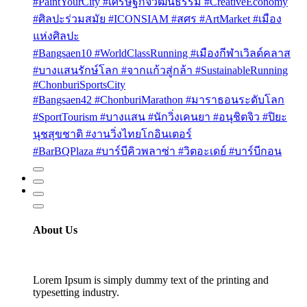
#PaintYourCity #เศรษฐกิจวัฒนธรรม #CreativeEconomy
#ศิลปะร่วมสมัย #ICONSIAM #สศร #ArtMarket #เมือง
แห่งศิลปะ
#Bangsaen10 #WorldClassRunning #เมืองกีฬาเวิลด์คลาส
#บางแสนรักษ์โลก #จากแก้วสู่กล้า #SustainableRunning
#ChonburiSportsCity
#Bangsaen42 #ChonburiMarathon #มาราธอนระดับโลก
#SportTourism #บางแสน #นักวิ่งเคนยา #อนุชิตจิว #ปิยะ
นุชสุขชาติ #งานวิ่งไทยโกอินเตอร์
#BarBQPlaza #บาร์บีคิวพลาซ่า #วิตอะเดย์ #บาร์บีกอน
About Us
Lorem Ipsum is simply dummy text of the printing and
typesetting industry.