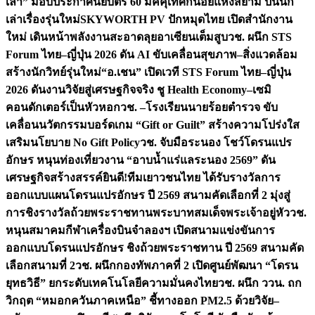
เล่า” มอบประกาศนียบัตร 60 มัคคุเทศก์น้อยแห่งสยาม ปั้นนัก
เล่าเรื่องรุ่นใหม่
SKYWORTH PV ปักหมุดไทย เปิดสำนักงาน
ใหม่ เดินหน้าพลังงานสะอาดลุยอาเซียนเต็มสูบ
วช. ผนึก STS
Forum ไทย–ญี่ปุ่น 2026 ดัน AI ขับเคลื่อนสุขภาพ–สิ่งแวดล้อม
สร้างนักวิทย์รุ่นใหม่
“อ.เชน” เปิดเวที STS Forum ไทย–ญี่ปุ่น
2026 ดันงานวิจัยสู่เศรษฐกิจจริง ชู Health Economy–เซมิ
คอนดักเตอร์เป็นหัวหอก
วช. –โรงเรียนนายร้อยตำรวจ ขับ
เคลื่อนนวัตกรรมบอร์ดเกม “Gift or Guilt” สร้างความโปร่งใส
เสริมนโยบาย No Gift Policy
วช. จับมือระนอง โชว์โดรนแปร
อักษร หนุนท่องเที่ยวงาน “อาบน้ำแร่แลระนอง 2569” ดัน
เศรษฐกิจสร้างสรรค์
ยินดี!ทีมเยาวชนไทย ได้รับรางวัลการ
ออกแบบแผนโดรนแปรอักษร ปี 2569 สนามคัดเลือกที่ 2 มุ่งสู่
การชิงรางวัลถ้วยพระราชทานพระบาทสมเด็จพระเจ้าอยู่หัว
วช.
หนุนสมาคมกีฬาเครื่องบินจำลองฯ เปิดสนามแข่งขันการ
ออกแบบโดรนแปรอักษร ชิงถ้วยพระราชทาน ปี 2569 สนามคัด
เลือกสนามที่ 2
วช. ผนึกกองทัพภาคที่ 2 เปิดศูนย์พัฒนา “โดรน
ยุทธวิธี” ยกระดับเทคโนโลยีความมั่นคงไทย
วช. ผนึก ววน. ถก
วิกฤต “หมอกควันภาคเหนือ” ชี้ทางออก PM2.5 ด้วยวิจัย–