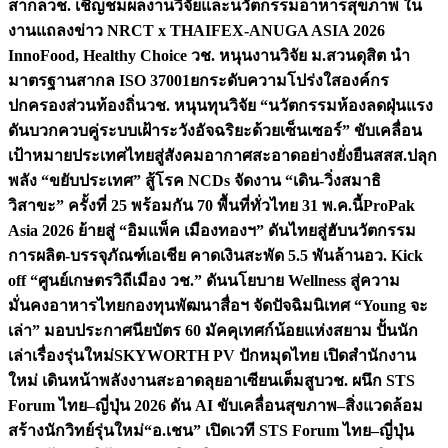
สากล
วช. เชิญชมผลงานวิจัยและนวัตกรรมอาหารสุขภาพ ใน
งานแถลงข่าว NRCT x THAIFEX-ANUGA ASIA 2026
InnoFood, Healthy Choice
วช. หนุนงานวิจัย ม.สวนดุสิต นำ
มาตรฐานสากล ISO 37001ยกระดับความโปร่งใสองค์กร
ปกครองส่วนท้องถิ่น
วช. หนุนทุนวิจัย “นวัตกรรมห้องลดฝุ่นแรง
ดันบวกควบคู่ระบบเฝ้าระวังอัจฉริยะด้วยเซ็นเซอร์” ขับเคลื่อน
เป้าหมายประเทศไทยสู่สังคมอากาศสะอาดอย่างยั่งยืน
สสส.ปลุก
พลัง “ขยับประเทศ” สู้โรค NCDs จัดงาน “เดิน-วิ่งสมาธิ
วิสาขะ” ครั้งที่ 25 พร้อมกัน 70 พื้นที่ทั่วไทย 31 พ.ค.นี้
ProPak
Asia 2026 ย้ายสู่ “อิมแพ็ค เมืองทองฯ” ดันไทยสู่ฮับนวัตกรรม
การผลิต-บรรจุภัณฑ์เอเชีย คาดเงินสะพัด 5.5 พันล้าน
อว. Kick
off “ศูนย์เกษตรวิถีเมือง วช.” ดันนโยบาย Wellness สู่ความ
มั่นคงอาหารไทย
กองทุนพัฒนาสื่อฯ จัดปัจฉิมนิเทศ “Young จะ
เล่า” มอบประกาศนียบัตร 60 มัคคุเทศก์น้อยแห่งสยาม ปั้นนัก
เล่าเรื่องรุ่นใหม่
SKYWORTH PV ปักหมุดไทย เปิดสำนักงาน
ใหม่ เดินหน้าพลังงานสะอาดลุยอาเซียนเต็มสูบ
วช. ผนึก STS
Forum ไทย–ญี่ปุ่น 2026 ดัน AI ขับเคลื่อนสุขภาพ–สิ่งแวดล้อม
สร้างนักวิทย์รุ่นใหม่
“อ.เชน” เปิดเวที STS Forum ไทย–ญี่ปุ่น