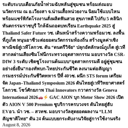
ระดับระบบเตือนภัยน้ำท่วมฉับพลันสู่ชุมชน พร้อมส่งมอบ
นวัตกรรม ณ อ.เวียงสา จ.น่าน
เสื้อหน่วยงาน นิยมใช้แบบไหน
พร้อมแชร์พิกัดโรงงานสั่งผลิต
ฟันสวย สุขภาพดี ไปกับ 5 คลินิก
ทันตกรรมราชบุรี ใกล้ฉัน
ถอดบทเรียน Earthquake 2025 สู่
Thailand Safer Future วช. เดินหน้าสร้างความพร้อม
วช. ลงพื้น
ที่ภูเก็ต หนุนอาชีวะต่อยอดนวัตกรรมท้องถิ่น สร้างมูลค่าเชิง
พาณิชย์สู่เวทีโลก
วช. ดัน “ดนตรีวิจัย” ปลุกอัตลักษณ์ภูเก็ต สู่เวที
สากลผ่านเสียงซิมโฟนี
กระทรวงอุตสาหกรรม มอบรางวัล CSR-
DIW 3 ระดับ เชิดชูโรงงานต้นแบบ“อุตสาหกรรมดี อยู่คู่ชุมชน
อย่างยั่งยืน”
กองทัพบก-ไทยประกันชีวิต ลงนามต่อสัญญา
กรมธรรม์ประกันชีวิตทหาร ปีที่ 40
วช. ผนึก STS forum เตรียม
จัด Japan–Thailand Symposium 2026 ดันไทยสู่เวทีวิทยาศาสตร์
โลก
วช. โชว์ศักยภาพ Thai Innovators กวาดรางวัล Geneva
International 2026
GAC AION บุก Motor Show 2026 เปิด
ตัว AION V 500 Premium ชูบริการครบวงจร ดันไทยสู่ฮับ
EV
อว. นำ วช. – สวทช. มอบรางวัลสุดยอดผลงาน “LLM
สัญชาติไทย” ดัน 24 ต้นแบบยกระดับงานวิจัยสู่การใช้งานจริง
August 8, 2026