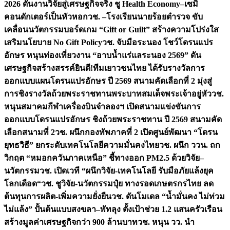
2026 ดันงานวิจัยสู่เศรษฐกิจจริง ชู Health Economy–เซมิ
คอนดักเตอร์เป็นหัวหอก
วช. –โรงเรียนนายร้อยตำรวจ ขับ
เคลื่อนนวัตกรรมบอร์ดเกม “Gift or Guilt” สร้างความโปร่งใส
เสริมนโยบาย No Gift Policy
วช. จับมือระนอง โชว์โดรนแปร
อักษร หนุนท่องเที่ยวงาน “อาบน้ำแร่แลระนอง 2569” ดัน
เศรษฐกิจสร้างสรรค์
ยินดี!ทีมเยาวชนไทย ได้รับรางวัลการ
ออกแบบแผนโดรนแปรอักษร ปี 2569 สนามคัดเลือกที่ 2 มุ่งสู่
การชิงรางวัลถ้วยพระราชทานพระบาทสมเด็จพระเจ้าอยู่หัว
วช.
หนุนสมาคมกีฬาเครื่องบินจำลองฯ เปิดสนามแข่งขันการ
ออกแบบโดรนแปรอักษร ชิงถ้วยพระราชทาน ปี 2569 สนามคัด
เลือกสนามที่ 2
วช. ผนึกกองทัพภาคที่ 2 เปิดศูนย์พัฒนา “โดรน
ยุทธวิธี” ยกระดับเทคโนโลยีความมั่นคงไทย
วช. ผนึก ววน. ถก
วิกฤต “หมอกควันภาคเหนือ” ชี้ทางออก PM2.5 ด้วยวิจัย–
นวัตกรรม
วช. เปิดเวที “ผนึกวิจัย-เทคโนโลยี รับมือภัยแล้งยุค
โลกเดือด“
วช. ชูวิจัย-นวัตกรรมปุ๋ย ทางรอดเกษตรกรไทย ลด
ต้นทุนการผลิต-เพิ่มความยั่งยืน
วช. ดันโมเดล “น้ำมั่นคง ไม่ท่วม
ไม่แล้ง” ปั้นต้นแบบสงขลา–พัทลุง ตั้งเป้าช่วย 1.2 แสนครัวเรือน
สร้างมูลค่าเศรษฐกิจกว่า 900 ล้านบาท
วช. หนุน วว. นำ