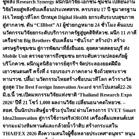
ชูพลัง Research Synergy ผนึกนักวิจัย-เอกชน-ชุมชน เปลี่ยนงาน
วิจัยไทยสู่พลังขับเคลื่อนประเทศ
สรพ. ครบรอบ 17 ปี ชูมาตรฐาน
HA ไทยสู่เวทีโลก ปักหมุด Digital Health ยกระดับระบบสุขภาพ
สู่สากล
วช. ดัน “CIBbot” AI ผู้ช่วยกฎหมาย 24 ชั่วโมง ต้นแบบ
นวัตกรรมวิจัยยกระดับบริการภาครัฐสู่ยุคดิจิทัล
วช. ผนึก 11 ภาคี
เครือข่าย Big Brothers ขับเคลื่อน “ชันโรง” สร้างป่า สร้าง
เศรษฐกิจชุมชน สู่การพัฒนาที่ยั่งยืน
อย. ลุยตลาดสดธนบุรี ส่ง
Mobile Unit ตรวจอาหารถึงชุมชน ยกระดับความปลอดภัยผู้
บริโภค
วช. ผนึกมูลนิธิอาจารย์สุกรีฯ จัดประลองยอดฝีมือ
เยาวชนดนตรี ครั้งที่ 4 รอบรองฯ ภาคกลาง ชิงถ้วยพระราช
ทานฯ
วช. ปลื้ม! นวัตกรรมไทยสร้างชื่อบนเวทีโลก คว้ารางวัล
สูงสุด The Best Foreign Innovation Award จากโปแลนด์
22-26
มิ.ย.นี้ วช.เปิดมหกรรมวิจัยแห่งชาติ ‘Thailand Research Expo
2026’ ปีที่ 21 โชว์ 1,000 ผลงานวิจัย เปลี่ยนอนาคตไทย
วช. –
สอศ. ปั้นนักประดิษฐ์อาชีวะรุ่นใหม่ ผ่านโครงการ TVET Smart
Idea2Innovation สู่การใช้งานจริง
OROM เครื่องดื่มแพลนต์เบส
จากมะม่วงหิมพานต์และกล้วยน้ำว้าดิบ สร้างกระแสใน
THAIFEX 2026 ดึงความสนใจผู้ซื้อหลายประเทศ
“ดนุพร” หนุน