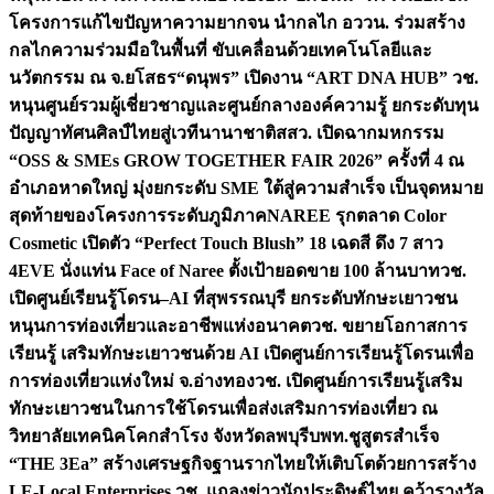
โครงการแก้ไขปัญหาความยากจน นำกลไก อววน. ร่วมสร้าง
กลไกความร่วมมือในพื้นที่ ขับเคลื่อนด้วยเทคโนโลยีและ
นวัตกรรม ณ จ.ยโสธร
“ดนุพร” เปิดงาน “ART DNA HUB” วช.
หนุนศูนย์รวมผู้เชี่ยวชาญและศูนย์กลางองค์ความรู้ ยกระดับทุน
ปัญญาทัศนศิลป์ไทยสู่เวทีนานาชาติ
สสว. เปิดฉากมหกรรม
“OSS & SMEs GROW TOGETHER FAIR 2026” ครั้งที่ 4 ณ
อำเภอหาดใหญ่ มุ่งยกระดับ SME ใต้สู่ความสำเร็จ เป็นจุดหมาย
สุดท้ายของโครงการระดับภูมิภาค
NAREE รุกตลาด Color
Cosmetic เปิดตัว “Perfect Touch Blush” 18 เฉดสี ดึง 7 สาว
4EVE นั่งแท่น Face of Naree ตั้งเป้ายอดขาย 100 ล้านบาท
วช.
เปิดศูนย์เรียนรู้โดรน–AI ที่สุพรรณบุรี ยกระดับทักษะเยาวชน
หนุนการท่องเที่ยวและอาชีพแห่งอนาคต
วช. ขยายโอกาสการ
เรียนรู้ เสริมทักษะเยาวชนด้วย AI เปิดศูนย์การเรียนรู้โดรนเพื่อ
การท่องเที่ยวแห่งใหม่ จ.อ่างทอง
วช. เปิดศูนย์การเรียนรู้เสริม
ทักษะเยาวชนในการใช้โดรนเพื่อส่งเสริมการท่องเที่ยว ณ
วิทยาลัยเทคนิคโคกสำโรง จังหวัดลพบุรี
บพท.ชูสูตรสำเร็จ
“THE 3Ea” สร้างเศรษฐกิจฐานรากไทยให้เติบโตด้วยการสร้าง
LE-Local Enterprises
วช. แถลงข่าวนักประดิษฐ์ไทย คว้ารางวัล