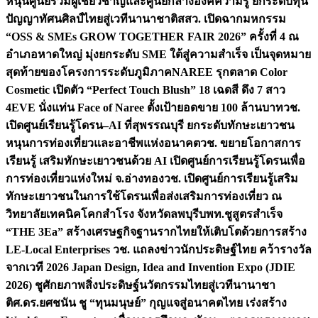
หนุนศูนย์รวมผู้เชี่ยวชาญและศูนย์กลางองค์ความรู้ ยกระดับทุน
ปัญญาทัศนศิลป์ไทยสู่เวทีนานาชาติ
สสว. เปิดฉากมหกรรม
“OSS & SMEs GROW TOGETHER FAIR 2026” ครั้งที่ 4 ณ
อำเภอหาดใหญ่ มุ่งยกระดับ SME ใต้สู่ความสำเร็จ เป็นจุดหมาย
สุดท้ายของโครงการระดับภูมิภาค
NAREE รุกตลาด Color
Cosmetic เปิดตัว “Perfect Touch Blush” 18 เฉดสี ดึง 7 สาว
4EVE นั่งแท่น Face of Naree ตั้งเป้ายอดขาย 100 ล้านบาท
วช.
เปิดศูนย์เรียนรู้โดรน–AI ที่สุพรรณบุรี ยกระดับทักษะเยาวชน
หนุนการท่องเที่ยวและอาชีพแห่งอนาคต
วช. ขยายโอกาสการ
เรียนรู้ เสริมทักษะเยาวชนด้วย AI เปิดศูนย์การเรียนรู้โดรนเพื่อ
การท่องเที่ยวแห่งใหม่ จ.อ่างทอง
วช. เปิดศูนย์การเรียนรู้เสริม
ทักษะเยาวชนในการใช้โดรนเพื่อส่งเสริมการท่องเที่ยว ณ
วิทยาลัยเทคนิคโคกสำโรง จังหวัดลพบุรี
บพท.ชูสูตรสำเร็จ
“THE 3Ea” สร้างเศรษฐกิจฐานรากไทยให้เติบโตด้วยการสร้าง
LE-Local Enterprises
วช. แถลงข่าวนักประดิษฐ์ไทย คว้ารางวัล
จากเวที 2026 Japan Design, Idea and Invention Expo (JDIE
2026) ชูศักยภาพสิ่งประดิษฐ์นวัตกรรมไทยสู่เวทีนานาชา
ติ
ศ.ดร.ยศชนัน ชู “ทุนมนุษย์” กุญแจสู่อนาคตไทย เร่งสร้าง