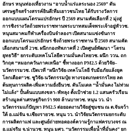
อักษร หนุนท่องเที่ยวงาน “อาบน้ำแร่แลระนอง 2569” ดัน
เศรษฐกิจสร้างสรรค์
ยินดี!ทีมเยาวชนไทย ได้รับรางวัลการ
ออกแบบแผนโดรนแปรอักษร ปี 2569 สนามคัดเลือกที่ 2 มุ่งสู่
การชิงรางวัลถ้วยพระราชทานพระบาทสมเด็จพระเจ้าอยู่หัว
วช.
หนุนสมาคมกีฬาเครื่องบินจำลองฯ เปิดสนามแข่งขันการ
ออกแบบโดรนแปรอักษร ชิงถ้วยพระราชทาน ปี 2569 สนามคัด
เลือกสนามที่ 2
วช. ผนึกกองทัพภาคที่ 2 เปิดศูนย์พัฒนา “โดรน
ยุทธวิธี” ยกระดับเทคโนโลยีความมั่นคงไทย
วช. ผนึก ววน. ถก
วิกฤต “หมอกควันภาคเหนือ” ชี้ทางออก PM2.5 ด้วยวิจัย–
นวัตกรรม
วช. เปิดเวที “ผนึกวิจัย-เทคโนโลยี รับมือภัยแล้งยุค
โลกเดือด“
วช. ชูวิจัย-นวัตกรรมปุ๋ย ทางรอดเกษตรกรไทย ลด
ต้นทุนการผลิต-เพิ่มความยั่งยืน
วช. ดันโมเดล “น้ำมั่นคง ไม่ท่วม
ไม่แล้ง” ปั้นต้นแบบสงขลา–พัทลุง ตั้งเป้าช่วย 1.2 แสนครัวเรือน
สร้างมูลค่าเศรษฐกิจกว่า 900 ล้านบาท
วช. หนุน วว. นำ
นวัตกรรมแก้ปัญหา PM2.5 ต่อยอดงานวิจัยสู่ชุมชน ณ ต.จันจว้า
ใต้ อ.แม่จัน จ.เชียงราย
วช. หนุน วว. นำวิจัยนวัตกรรมยกระดับ
การผลิตกาแฟ และศูนย์ถ่ายทอดองค์ความรู้กาแฟครบวงจร ณ
อ.แม่จริม จ.น่าน
วช. หนุน มศว. “นวัตกรรมเพื่อน้ำที่มั่นคง” ยก