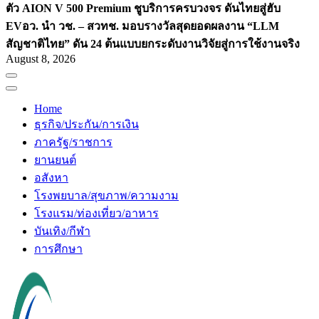
ตัว AION V 500 Premium ชูบริการครบวงจร ดันไทยสู่ฮับ
EV
อว. นำ วช. – สวทช. มอบรางวัลสุดยอดผลงาน “LLM
สัญชาติไทย” ดัน 24 ต้นแบบยกระดับงานวิจัยสู่การใช้งานจริง
August 8, 2026
Home
ธุรกิจ/ประกัน/การเงิน
ภาครัฐ/ราชการ
ยานยนต์
อสังหา
โรงพยบาล/สุขภาพ/ความงาม
โรงแรม/ท่องเที่ยว/อาหาร
บันเทิง/กีฬา
การศึกษา