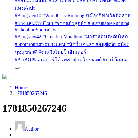
#ศิลปะร่วมสมัย #ICONSIAM #สศร #ArtMarket #เมือง
แห่งศิลปะ
#Bangsaen10 #WorldClassRunning #เมืองกีฬาเวิลด์คลาส
#บางแสนรักษ์โลก #จากแก้วสู่กล้า #SustainableRunning
#ChonburiSportsCity
#Bangsaen42 #ChonburiMarathon #มาราธอนระดับโลก
#SportTourism #บางแสน #นักวิ่งเคนยา #อนุชิตจิว #ปิยะ
นุชสุขชาติ #งานวิ่งไทยโกอินเตอร์
#BarBQPlaza #บาร์บีคิวพลาซ่า #วิตอะเดย์ #บาร์บีกอน
Home
1781850267246
1781850267246
Author