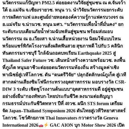
นวัตกรรมแก้ปัญหา PM2.5 ต่อยอดงานวิจัยสู่ชุมชน ณ ต.จันจว้า
ใต้ อ.แม่จัน จ.เชียงราย
วช. หนุน วว. นำวิจัยนวัตกรรมยกระดับ
การผลิตกาแฟ และศูนย์ถ่ายทอดองค์ความรู้กาแฟครบวงจร ณ
อ.แม่จริม จ.น่าน
วช. หนุน มศว. “นวัตกรรมเพื่อน้ำที่มั่นคง” ยก
ระดับระบบเตือนภัยน้ำท่วมฉับพลันสู่ชุมชน พร้อมส่งมอบ
นวัตกรรม ณ อ.เวียงสา จ.น่าน
เสื้อหน่วยงาน นิยมใช้แบบไหน
พร้อมแชร์พิกัดโรงงานสั่งผลิต
ฟันสวย สุขภาพดี ไปกับ 5 คลินิก
ทันตกรรมราชบุรี ใกล้ฉัน
ถอดบทเรียน Earthquake 2025 สู่
Thailand Safer Future วช. เดินหน้าสร้างความพร้อม
วช. ลงพื้น
ที่ภูเก็ต หนุนอาชีวะต่อยอดนวัตกรรมท้องถิ่น สร้างมูลค่าเชิง
พาณิชย์สู่เวทีโลก
วช. ดัน “ดนตรีวิจัย” ปลุกอัตลักษณ์ภูเก็ต สู่เวที
สากลผ่านเสียงซิมโฟนี
กระทรวงอุตสาหกรรม มอบรางวัล CSR-
DIW 3 ระดับ เชิดชูโรงงานต้นแบบ“อุตสาหกรรมดี อยู่คู่ชุมชน
อย่างยั่งยืน”
กองทัพบก-ไทยประกันชีวิต ลงนามต่อสัญญา
กรมธรรม์ประกันชีวิตทหาร ปีที่ 40
วช. ผนึก STS forum เตรียม
จัด Japan–Thailand Symposium 2026 ดันไทยสู่เวทีวิทยาศาสตร์
โลก
วช. โชว์ศักยภาพ Thai Innovators กวาดรางวัล Geneva
International 2026
GAC AION บุก Motor Show 2026 เปิด