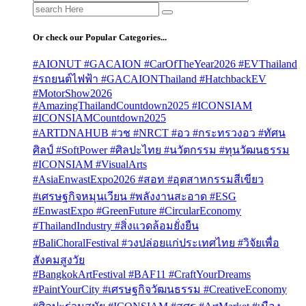
Search
for:
Or check our Popular Categories...
#AIONUT #GACAION #CarOfTheYear2026 #EVThailand
#รถยนต์ไฟฟ้า #GACAIONThailand #HatchbackEV
#MotorShow2026
#AmazingThailandCountdown2025 #ICONSIAM
#ICONSIAMCountdown2025
#ARTDNAHUB #วช #NRCT #อว #กระทรวงอว #ทัศน
ศิลป์ #SoftPower #ศิลปะไทย #นวัตกรรม #ทุนวัฒนธรรม
#ICONSIAM #VisualArts
#AsiaEnwastExpo2026 #สอท #อุตสาหกรรมสีเขียว
#เศรษฐกิจหมุนเวียน #พลังงานสะอาด #ESG
#EnwastExpo #GreenFuture #CircularEconomy
#ThailandIndustry #สิ่งแวดล้อมยั่งยืน
#BaliChoralFestival #วงปล่อยแก่ประเทศไทย #วิจัยเพื่อ
สังคมสูงวัย
#BangkokArtFestival #BAF11 #CraftYourDreams
#PaintYourCity #เศรษฐกิจวัฒนธรรม #CreativeEconomy