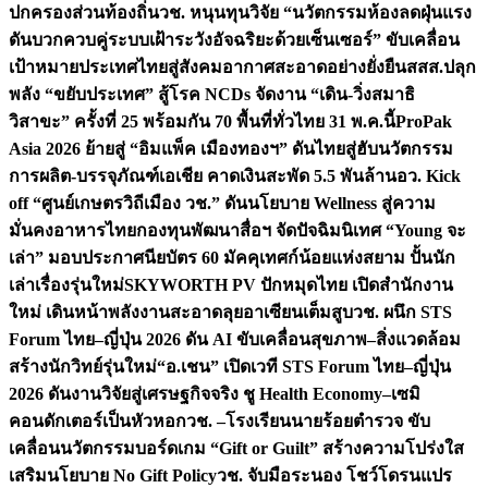
ปกครองส่วนท้องถิ่น
วช. หนุนทุนวิจัย “นวัตกรรมห้องลดฝุ่นแรง
ดันบวกควบคู่ระบบเฝ้าระวังอัจฉริยะด้วยเซ็นเซอร์” ขับเคลื่อน
เป้าหมายประเทศไทยสู่สังคมอากาศสะอาดอย่างยั่งยืน
สสส.ปลุก
พลัง “ขยับประเทศ” สู้โรค NCDs จัดงาน “เดิน-วิ่งสมาธิ
วิสาขะ” ครั้งที่ 25 พร้อมกัน 70 พื้นที่ทั่วไทย 31 พ.ค.นี้
ProPak
Asia 2026 ย้ายสู่ “อิมแพ็ค เมืองทองฯ” ดันไทยสู่ฮับนวัตกรรม
การผลิต-บรรจุภัณฑ์เอเชีย คาดเงินสะพัด 5.5 พันล้าน
อว. Kick
off “ศูนย์เกษตรวิถีเมือง วช.” ดันนโยบาย Wellness สู่ความ
มั่นคงอาหารไทย
กองทุนพัฒนาสื่อฯ จัดปัจฉิมนิเทศ “Young จะ
เล่า” มอบประกาศนียบัตร 60 มัคคุเทศก์น้อยแห่งสยาม ปั้นนัก
เล่าเรื่องรุ่นใหม่
SKYWORTH PV ปักหมุดไทย เปิดสำนักงาน
ใหม่ เดินหน้าพลังงานสะอาดลุยอาเซียนเต็มสูบ
วช. ผนึก STS
Forum ไทย–ญี่ปุ่น 2026 ดัน AI ขับเคลื่อนสุขภาพ–สิ่งแวดล้อม
สร้างนักวิทย์รุ่นใหม่
“อ.เชน” เปิดเวที STS Forum ไทย–ญี่ปุ่น
2026 ดันงานวิจัยสู่เศรษฐกิจจริง ชู Health Economy–เซมิ
คอนดักเตอร์เป็นหัวหอก
วช. –โรงเรียนนายร้อยตำรวจ ขับ
เคลื่อนนวัตกรรมบอร์ดเกม “Gift or Guilt” สร้างความโปร่งใส
เสริมนโยบาย No Gift Policy
วช. จับมือระนอง โชว์โดรนแปร