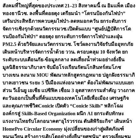
สังคมที่ใหญ่ที่สุดของประเทศ 21–23 สิงหาคมนี้ ณ อิมแพ็ค เมือง
ทองธานี
วช. ลงพื้นที่ดอยตุง เตรียมนำ “โดรนป้องกันไฟป่า”
เสริมประสิทธิภาพควบคุมไฟป่า-ลดหมอกควัน ยกระดับการ
จัดการเชิงรุกด้วยนวัตกรรม
วช.เปิดต้นแบบ “ศูนย์ปฏิบัติการโด
รนป้องกันไฟป่า” ดอยตุง ยกระดับการจัดการไฟป่าและฝุ่น
PM2.5 ด้วยวิจัยและนวัตกรรม
วช. โชว์ผลงานวิจัยรับมืออุทกภัย
เดินหน้าบริหารจัดการน้ำด้วย ววน. ครอบคลุม 10 จังหวัด ยก
ระดับระบบเตือนภัย-ข้อมูลกลาง ลดเสี่ยงน้ำท่วมอย่างยั่งยืน
มูลนิธิธรรมาภิบาลฯ จับมือโรงเรียนรัตนโกสินทร์สมโภช
บางเขน ลงนาม MOU พัฒนาหลักสูตรกฎหมาย ปลูกฝังธรรมาภิ
บาลเยาวชน ระยะ 5 ปี
เมืองแห่งอนาคต” ต้องไม่พัฒนาแบบแยก
ส่วน วีเอ็นยู เอเชีย แปซิฟิค เชื่อม 3 อุตสาหกรรมสำคัญ วางภาค
ตะวันออกเป็นพื้นที่ต้นแบบของเทคโนโลยีเพื่อเมือง เศรษฐกิจ
และคุณภาพชีวิต
Conicle เปิดตัว “Conicle Skills” พลิกโฉม
องค์กรสู่ Skills-Based Organization ผนึก AI ยกระดับทักษะ
แรงงานไทยรับโลกอนาคต
“อุไรวรรณ ตันติพิริยะกิจ” เดินหน้า
HomePro Circular Economy มุ่งเปลี่ยนของเก่าสู่ผลิตภัณฑ์
หมุนเวียน สร้างการเติบโตอย่างยั่งยืน
“ยศชนัน” ตรวจเยี่ยมชม