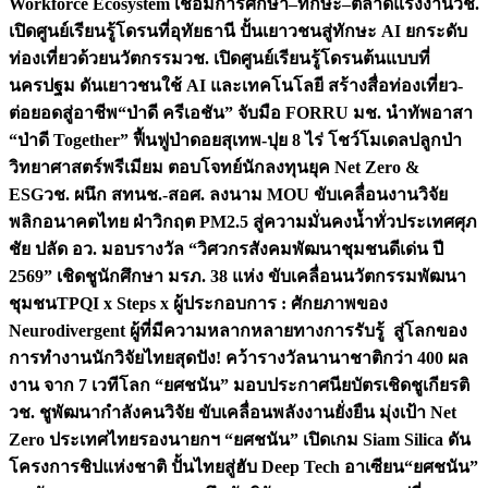
Workforce Ecosystem เชื่อมการศึกษา–ทักษะ–ตลาดแรงงาน
วช.
เปิดศูนย์เรียนรู้โดรนที่อุทัยธานี ปั้นเยาวชนสู่ทักษะ AI ยกระดับ
ท่องเที่ยวด้วยนวัตกรรม
วช. เปิดศูนย์เรียนรู้โดรนต้นแบบที่
นครปฐม ดันเยาวชนใช้ AI และเทคโนโลยี สร้างสื่อท่องเที่ยว-
ต่อยอดสู่อาชีพ
“ป่าดี ครีเอชัน” จับมือ FORRU มช. นำทัพอาสา
“ป่าดี Together” ฟื้นฟูป่าดอยสุเทพ-ปุย 8 ไร่ โชว์โมเดลปลูกป่า
วิทยาศาสตร์พรีเมียม ตอบโจทย์นักลงทุนยุค Net Zero &
ESG
วช. ผนึก สทนช.-สอศ. ลงนาม MOU ขับเคลื่อนงานวิจัย
พลิกอนาคตไทย ฝ่าวิกฤต PM2.5 สู่ความมั่นคงน้ำทั่วประเทศ
ศุภ
ชัย ปลัด อว. มอบรางวัล “วิศวกรสังคมพัฒนาชุมชนดีเด่น ปี
2569” เชิดชูนักศึกษา มรภ. 38 แห่ง ขับเคลื่อนนวัตกรรมพัฒนา
ชุมชน
TPQI x Steps x ผู้ประกอบการ : ศักยภาพของ
Neurodivergent ผู้ที่มีความหลากหลายทางการรับรู้ สู่โลกของ
การทำงาน
นักวิจัยไทยสุดปัง! คว้ารางวัลนานาชาติกว่า 400 ผล
งาน จาก 7 เวทีโลก “ยศชนัน” มอบประกาศนียบัตรเชิดชูเกียรติ
วช. ชูพัฒนากำลังคนวิจัย ขับเคลื่อนพลังงานยั่งยืน มุ่งเป้า Net
Zero ประเทศไทย
รองนายกฯ “ยศชนัน” เปิดเกม Siam Silica ดัน
โครงการชิปแห่งชาติ ปั้นไทยสู่ฮับ Deep Tech อาเซียน
“ยศชนัน”