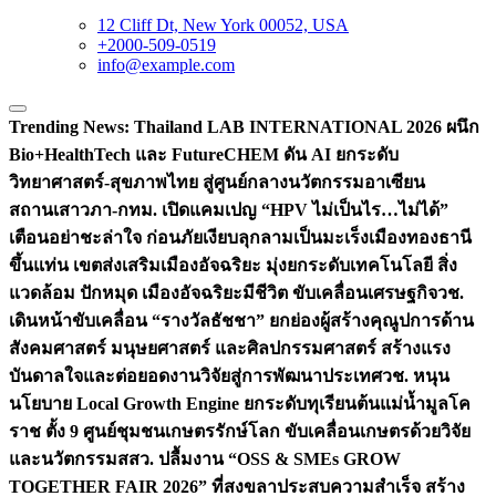
12 Cliff Dt, New York 00052, USA
+2000-509-0519
info@example.com
Trending News:
Thailand LAB INTERNATIONAL 2026 ผนึก
Bio+HealthTech และ FutureCHEM ดัน AI ยกระดับ
วิทยาศาสตร์-สุขภาพไทย สู่ศูนย์กลางนวัตกรรมอาเซียน
สถานเสาวภา-กทม. เปิดแคมเปญ “HPV ไม่เป็นไร…ไม่ได้”
เตือนอย่าชะล่าใจ ก่อนภัยเงียบลุกลามเป็นมะเร็ง
เมืองทองธานี
ขึ้นแท่น เขตส่งเสริมเมืองอัจฉริยะ มุ่งยกระดับเทคโนโลยี สิ่ง
แวดล้อม ปักหมุด เมืองอัจฉริยะมีชีวิต ขับเคลื่อนเศรษฐกิจ
วช.
เดินหน้าขับเคลื่อน “รางวัลธัชชา” ยกย่องผู้สร้างคุณูปการด้าน
สังคมศาสตร์ มนุษยศาสตร์ และศิลปกรรมศาสตร์ สร้างแรง
บันดาลใจและต่อยอดงานวิจัยสู่การพัฒนาประเทศ
วช. หนุน
นโยบาย Local Growth Engine ยกระดับทุเรียนต้นแม่น้ำมูลโค
ราช ตั้ง 9 ศูนย์ชุมชนเกษตรรักษ์โลก ขับเคลื่อนเกษตรด้วยวิจัย
และนวัตกรรม
สสว. ปลื้มงาน “OSS & SMEs GROW
TOGETHER FAIR 2026” ที่สงขลาประสบความสำเร็จ สร้าง