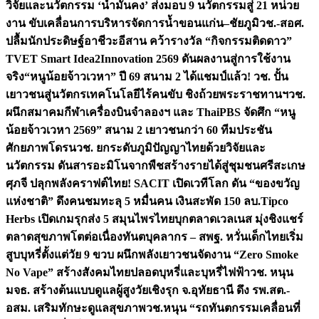
วิจัยและนวัตกรรม ‘น้ำมั่นคง’ ส่งมอบ 9 นวัตกรรมสู่ 21 หน่วย
งาน ขับเคลื่อนการบริหารจัดการน้ำขอนแก่น–ชัยภูมิ
วช.-สอศ.
ปลื้มนักประดิษฐ์อาชีวะอีสาน คว้ารางวัล “กิจกรรมติดดาว”
TVET Smart Idea2Innovation 2569 ดันผลงานสู่การใช้งาน
จริง
“หนูน้อยจ้าวเวหา” ปี 69 สนาม 2 ได้แชมป์แล้ว! วช. ปั้น
เยาวชนสู่นวัตกรเทคโนโลยีไร้คนขับ ชิงถ้วยพระราชทานฯ
วช.
ผนึกสมาคมกีฬาเครื่องบินจำลองฯ และ ThaiPBS จัดศึก “หนู
น้อยจ้าวเวหา 2569” สนาม 2 เยาวชนกว่า 60 ทีมประชัน
ศักยภาพโดรน
วช. ยกระดับภูมิปัญญาไทยด้วยวิจัยและ
นวัตกรรม ดันสารอะมิโนจากพืชสร้างรายได้สู่ชุมชนศรีสะเกษ
ศุภจี ปลุกพลังคราฟต์ไทย! SACIT เปิดเวทีโลก ดัน “ของขวัญ
แห่งชาติ” ดึงคนชมทะลุ 5 หมื่นคน เงินสะพัด 150 ลบ.
Tipco
Herbs เปิดเกมรุกส่ง 5 สมุนไพรไทยบุกตลาดเวลเนส มุ่งชิงแชร์
ตลาดสุขภาพโตต่อเนื่อง
ทันตบุคลากร – สพฐ. หวั่นเด็กไทยเริ่ม
สูบบุหรี่ตั้งแต่วัย 9 ขวบ ผนึกพลังเยาวชนจัดงาน “Zero Smoke
No Vape” สร้างสังคมไทยปลอดบุหรี่และบุหรี่ไฟฟ้า
วช. หนุน
มจธ. สร้างต้นแบบดูแลผู้สูงวัยเชิงรุก จ.อุทัยธานี ดึง รพ.สต.-
อสม. เสริมทักษะดูแลสุขภาพ
วช.หนุน “รถทันตกรรมเคลื่อนที่