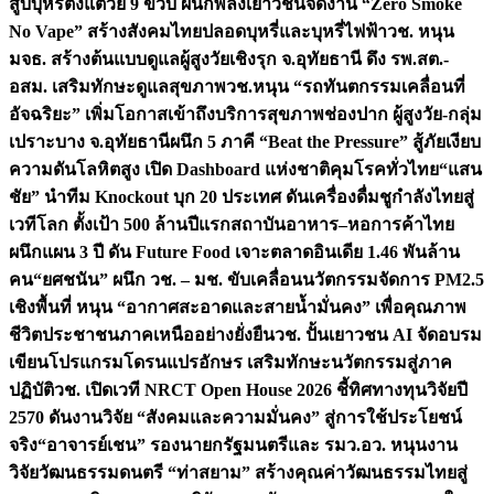
สูบบุหรี่ตั้งแต่วัย 9 ขวบ ผนึกพลังเยาวชนจัดงาน “Zero Smoke
No Vape” สร้างสังคมไทยปลอดบุหรี่และบุหรี่ไฟฟ้า
วช. หนุน
มจธ. สร้างต้นแบบดูแลผู้สูงวัยเชิงรุก จ.อุทัยธานี ดึง รพ.สต.-
อสม. เสริมทักษะดูแลสุขภาพ
วช.หนุน “รถทันตกรรมเคลื่อนที่
อัจฉริยะ” เพิ่มโอกาสเข้าถึงบริการสุขภาพช่องปาก ผู้สูงวัย-กลุ่ม
เปราะบาง จ.อุทัยธานี
ผนึก 5 ภาคี “Beat the Pressure” สู้ภัยเงียบ
ความดันโลหิตสูง เปิด Dashboard แห่งชาติคุมโรคทั่วไทย
“แสน
ชัย” นำทีม Knockout บุก 20 ประเทศ ดันเครื่องดื่มชูกำลังไทยสู่
เวทีโลก ตั้งเป้า 500 ล้านปีแรก
สถาบันอาหาร–หอการค้าไทย
ผนึกแผน 3 ปี ดัน Future Food เจาะตลาดอินเดีย 1.46 พันล้าน
คน
“ยศชนัน” ผนึก วช. – มช. ขับเคลื่อนนวัตกรรมจัดการ PM2.5
เชิงพื้นที่ หนุน “อากาศสะอาดและสายน้ำมั่นคง” เพื่อคุณภาพ
ชีวิตประชาชนภาคเหนืออย่างยั่งยืน
วช. ปั้นเยาวชน AI จัดอบรม
เขียนโปรแกรมโดรนแปรอักษร เสริมทักษะนวัตกรรมสู่ภาค
ปฏิบัติ
วช. เปิดเวที NRCT Open House 2026 ชี้ทิศทางทุนวิจัยปี
2570 ดันงานวิจัย “สังคมและความมั่นคง” สู่การใช้ประโยชน์
จริง
“อาจารย์เชน” รองนายกรัฐมนตรีและ รมว.อว. หนุนงาน
วิจัยวัฒนธรรมดนตรี “ท่าสยาม” สร้างคุณค่าวัฒนธรรมไทยสู่