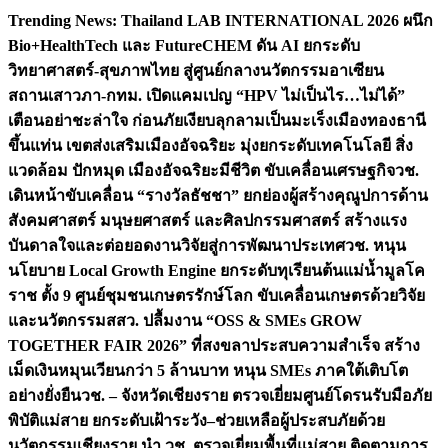
Skip
Trending News:
Thailand LAB INTERNATIONAL 2026 ผนึก
to
Bio+HealthTech และ FutureCHEM ดัน AI ยกระดับ
content
วิทยาศาสตร์-สุขภาพไทย สู่ศูนย์กลางนวัตกรรมอาเซียน
สถานเสาวภา-กทม. เปิดแคมเปญ “HPV ไม่เป็นไร…ไม่ได้”
เตือนอย่าชะล่าใจ ก่อนภัยเงียบลุกลามเป็นมะเร็ง
เมืองทองธานี
ขึ้นแท่น เขตส่งเสริมเมืองอัจฉริยะ มุ่งยกระดับเทคโนโลยี สิ่ง
แวดล้อม ปักหมุด เมืองอัจฉริยะมีชีวิต ขับเคลื่อนเศรษฐกิจ
วช.
เดินหน้าขับเคลื่อน “รางวัลธัชชา” ยกย่องผู้สร้างคุณูปการด้าน
สังคมศาสตร์ มนุษยศาสตร์ และศิลปกรรมศาสตร์ สร้างแรง
บันดาลใจและต่อยอดงานวิจัยสู่การพัฒนาประเทศ
วช. หนุน
นโยบาย Local Growth Engine ยกระดับทุเรียนต้นแม่น้ำมูลโค
ราช ตั้ง 9 ศูนย์ชุมชนเกษตรรักษ์โลก ขับเคลื่อนเกษตรด้วยวิจัย
และนวัตกรรม
สสว. ปลื้มงาน “OSS & SMEs GROW
TOGETHER FAIR 2026” ที่สงขลาประสบความสำเร็จ สร้าง
เม็ดเงินหมุนเวียนกว่า 5 ล้านบาท หนุน SMEs ภาคใต้เติบโต
อย่างยั่งยืน
วช. – จังหวัดเชียงราย ตรวจเยี่ยมศูนย์โดรนรับมือภัย
พิบัติแม่สาย ยกระดับเฝ้าระวัง–ช่วยเหลือผู้ประสบภัยด้วย
นวัตกรรม
เชียงราย นำ วช. ตรวจเยี่ยมพื้นที่แม่สาย ติดตามการ