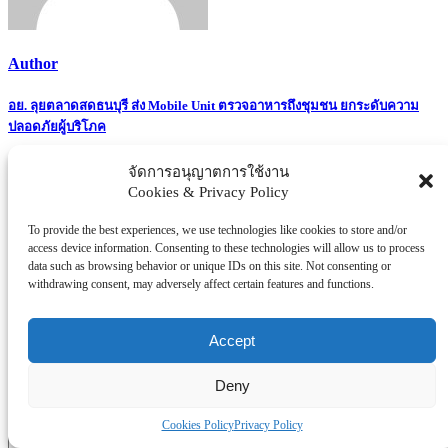
Author
Post
อย. ลุยตลาดสดธนบุรี ส่ง Mobile Unit ตรวจอาหารถึงชุมชน ยกระดับความ
ปลอดภัยผู้บริโภค
navigation
จัดการอนุญาตการใช้งาน
Cookies & Privacy Policy
To provide the best experiences, we use technologies like cookies to store and/or
Related Posts
access device information. Consenting to these technologies will allow us to process
data such as browsing behavior or unique IDs on this site. Not consenting or
Leave a Reply
withdrawing consent, may adversely affect certain features and functions.
Your email address will not be published.
Required fields are
marked
*
Accept
Comment
*
Deny
Cookies Policy
Privacy Policy