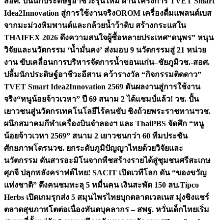
สอศ. ปั้นนักประดิษฐ์อาชีวะรุ่นใหม่ ผ่านโครงการ TVET Smart
Idea2Innovation สู่การใช้งานจริง
OROM เครื่องดื่มแพลนต์เบส
จากมะม่วงหิมพานต์และกล้วยน้ำว้าดิบ สร้างกระแสใน
THAIFEX 2026 ดึงความสนใจผู้ซื้อหลายประเทศ
“ดนุพร” หนุน
วิจัยและนวัตกรรม ‘น้ำมั่นคง’ ส่งมอบ 9 นวัตกรรมสู่ 21 หน่วย
งาน ขับเคลื่อนการบริหารจัดการน้ำขอนแก่น–ชัยภูมิ
วช.-สอศ.
ปลื้มนักประดิษฐ์อาชีวะอีสาน คว้ารางวัล “กิจกรรมติดดาว”
TVET Smart Idea2Innovation 2569 ดันผลงานสู่การใช้งาน
จริง
“หนูน้อยจ้าวเวหา” ปี 69 สนาม 2 ได้แชมป์แล้ว! วช. ปั้น
เยาวชนสู่นวัตกรเทคโนโลยีไร้คนขับ ชิงถ้วยพระราชทานฯ
วช.
ผนึกสมาคมกีฬาเครื่องบินจำลองฯ และ ThaiPBS จัดศึก “หนู
น้อยจ้าวเวหา 2569” สนาม 2 เยาวชนกว่า 60 ทีมประชัน
ศักยภาพโดรน
วช. ยกระดับภูมิปัญญาไทยด้วยวิจัยและ
นวัตกรรม ดันสารอะมิโนจากพืชสร้างรายได้สู่ชุมชนศรีสะเกษ
ศุภจี ปลุกพลังคราฟต์ไทย! SACIT เปิดเวทีโลก ดัน “ของขวัญ
แห่งชาติ” ดึงคนชมทะลุ 5 หมื่นคน เงินสะพัด 150 ลบ.
Tipco
Herbs เปิดเกมรุกส่ง 5 สมุนไพรไทยบุกตลาดเวลเนส มุ่งชิงแชร์
ตลาดสุขภาพโตต่อเนื่อง
ทันตบุคลากร – สพฐ. หวั่นเด็กไทยเริ่ม