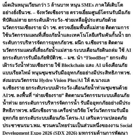
เม็ดเงินหมุนเวียนกว่า 5 ล้านบาท หนุน SMEs ภาคใต้เติบโต
อย่างยั่งยืน
วช. – จังหวัดเชียงราย ตรวจเยี่ยมศูนย์โดรนรับมือภัย
พิบัติแม่สาย ยกระดับเฝ้าระวัง–ช่วยเหลือผู้ประสบภัยด้วย
นวัตกรรม
เชียงราย นำ วช. ตรวจเยี่ยมพื้นที่แม่สาย ติดตามการ
ใช้นวัตกรรมแผนที่เสี่ยงภัยน้ำและเทคโนโลยีเสริมคันกั้นน้ำ ยก
ระดับการบริหารจัดการอุทกภัย
วช. ผนึก จ.เชียงราย ติดตาม
นวัตกรรมแผนที่เสี่ยงภัยน้ำแม่สาย-ระบบเตือนภัยดินถล่ม ใช้ AI
ยกระดับการรับมือภัยพิบัติ
วช. – มช. นำ “FloodBoy” ยกระดับ
เฝ้าระวังน้ำท่วมเชียงราย ใช้ Blockchain และ AI แจ้งเตือนภัย
แบบเรียลไทม์ หนุนชุมชนรับมืออุทกภัยอย่างมีประสิทธิภาพ
วช.
ส่งมอบนวัตกรรม Hydro Vision Plus/AI ให้ ต.นางแล
จ.เชียงราย ยกระดับระบบเฝ้าระวัง-เตือนภัยน้ำท่วมชุมชนด้วย
AI
วช. ลงพื้นที่ “ฝายเชียงราย” ติดตามนวัตกรรมระบบเตือนภัย
น้ำท่วม ยกระดับการบริหารจัดการน้ำ รับมืออุทกภัยอย่างมีประ
สิทธิภาพ
วช. ผนึกเชียงราย-เครือข่ายวิจัย โชว์นวัตกรรมรับมือ
อุทกภัย ยกระดับระบบเตือนภัย-โดรน-AI เสริมความปลอดภัย
ประชาชน
รมว.พม. ชวนคนไทยร่วมเป็นส่วนหนึ่งของงาน Social
Development Expo 2026 (SDX 2026) มหกรรมด้านการพัฒนา