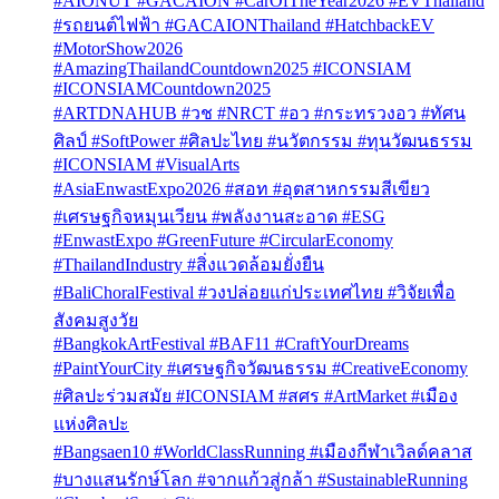
#AIONUT #GACAION #CarOfTheYear2026 #EVThailand
#รถยนต์ไฟฟ้า #GACAIONThailand #HatchbackEV
#MotorShow2026
#AmazingThailandCountdown2025 #ICONSIAM
#ICONSIAMCountdown2025
#ARTDNAHUB #วช #NRCT #อว #กระทรวงอว #ทัศน
ศิลป์ #SoftPower #ศิลปะไทย #นวัตกรรม #ทุนวัฒนธรรม
#ICONSIAM #VisualArts
#AsiaEnwastExpo2026 #สอท #อุตสาหกรรมสีเขียว
#เศรษฐกิจหมุนเวียน #พลังงานสะอาด #ESG
#EnwastExpo #GreenFuture #CircularEconomy
#ThailandIndustry #สิ่งแวดล้อมยั่งยืน
#BaliChoralFestival #วงปล่อยแก่ประเทศไทย #วิจัยเพื่อ
สังคมสูงวัย
#BangkokArtFestival #BAF11 #CraftYourDreams
#PaintYourCity #เศรษฐกิจวัฒนธรรม #CreativeEconomy
#ศิลปะร่วมสมัย #ICONSIAM #สศร #ArtMarket #เมือง
แห่งศิลปะ
#Bangsaen10 #WorldClassRunning #เมืองกีฬาเวิลด์คลาส
#บางแสนรักษ์โลก #จากแก้วสู่กล้า #SustainableRunning