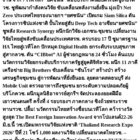
วช. ชูพัฒนากำลังคนวิจัย ขับเคลื่อนพลังงานยั่งยืน มุ่งเป้า Net
Zero ประเทศไทย
รองนายกฯ “ยศชนัน” เปิดเกม Siam Silica ดัน
โครงการชิปแห่งชาติ ปั้นไทยสู่ฮับ Deep Tech อาเซียน
“ยศชนัน”
ชูพลัง Research Synergy ผนึกนักวิจัย-เอกชน-ชุมชน เปลี่ยนงาน
วิจัยไทยสู่พลังขับเคลื่อนประเทศ
สรพ. ครบรอบ 17 ปี ชูมาตรฐาน
HA ไทยสู่เวทีโลก ปักหมุด Digital Health ยกระดับระบบสุขภาพ
สู่สากล
วช. ดัน “CIBbot” AI ผู้ช่วยกฎหมาย 24 ชั่วโมง ต้นแบบ
นวัตกรรมวิจัยยกระดับบริการภาครัฐสู่ยุคดิจิทัล
วช. ผนึก 11 ภาคี
เครือข่าย Big Brothers ขับเคลื่อน “ชันโรง” สร้างป่า สร้าง
เศรษฐกิจชุมชน สู่การพัฒนาที่ยั่งยืน
อย. ลุยตลาดสดธนบุรี ส่ง
Mobile Unit ตรวจอาหารถึงชุมชน ยกระดับความปลอดภัยผู้
บริโภค
วช. ผนึกมูลนิธิอาจารย์สุกรีฯ จัดประลองยอดฝีมือ
เยาวชนดนตรี ครั้งที่ 4 รอบรองฯ ภาคกลาง ชิงถ้วยพระราช
ทานฯ
วช. ปลื้ม! นวัตกรรมไทยสร้างชื่อบนเวทีโลก คว้ารางวัล
สูงสุด The Best Foreign Innovation Award จากโปแลนด์
22-26
มิ.ย.นี้ วช.เปิดมหกรรมวิจัยแห่งชาติ ‘Thailand Research Expo
2026’ ปีที่ 21 โชว์ 1,000 ผลงานวิจัย เปลี่ยนอนาคตไทย
วช. –