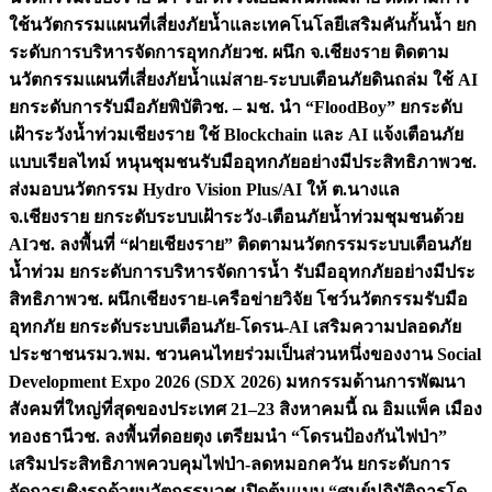
ใช้นวัตกรรมแผนที่เสี่ยงภัยน้ำและเทคโนโลยีเสริมคันกั้นน้ำ ยก
ระดับการบริหารจัดการอุทกภัย
วช. ผนึก จ.เชียงราย ติดตาม
นวัตกรรมแผนที่เสี่ยงภัยน้ำแม่สาย-ระบบเตือนภัยดินถล่ม ใช้ AI
ยกระดับการรับมือภัยพิบัติ
วช. – มช. นำ “FloodBoy” ยกระดับ
เฝ้าระวังน้ำท่วมเชียงราย ใช้ Blockchain และ AI แจ้งเตือนภัย
แบบเรียลไทม์ หนุนชุมชนรับมืออุทกภัยอย่างมีประสิทธิภาพ
วช.
ส่งมอบนวัตกรรม Hydro Vision Plus/AI ให้ ต.นางแล
จ.เชียงราย ยกระดับระบบเฝ้าระวัง-เตือนภัยน้ำท่วมชุมชนด้วย
AI
วช. ลงพื้นที่ “ฝายเชียงราย” ติดตามนวัตกรรมระบบเตือนภัย
น้ำท่วม ยกระดับการบริหารจัดการน้ำ รับมืออุทกภัยอย่างมีประ
สิทธิภาพ
วช. ผนึกเชียงราย-เครือข่ายวิจัย โชว์นวัตกรรมรับมือ
อุทกภัย ยกระดับระบบเตือนภัย-โดรน-AI เสริมความปลอดภัย
ประชาชน
รมว.พม. ชวนคนไทยร่วมเป็นส่วนหนึ่งของงาน Social
Development Expo 2026 (SDX 2026) มหกรรมด้านการพัฒนา
สังคมที่ใหญ่ที่สุดของประเทศ 21–23 สิงหาคมนี้ ณ อิมแพ็ค เมือง
ทองธานี
วช. ลงพื้นที่ดอยตุง เตรียมนำ “โดรนป้องกันไฟป่า”
เสริมประสิทธิภาพควบคุมไฟป่า-ลดหมอกควัน ยกระดับการ
จัดการเชิงรุกด้วยนวัตกรรม
วช.เปิดต้นแบบ “ศูนย์ปฏิบัติการโด