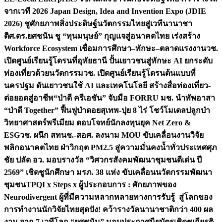
จากเวที 2026 Japan Design, Idea and Invention Expo (JDIE
2026) ชูศักยภาพสิ่งประดิษฐ์นวัตกรรมไทยสู่เวทีนานาชา
ติ
ศ.ดร.ยศชนัน ชู “ทุนมนุษย์” กุญแจสู่อนาคตไทย เร่งสร้าง
Workforce Ecosystem เชื่อมการศึกษา–ทักษะ–ตลาดแรงงาน
วช.
เปิดศูนย์เรียนรู้โดรนที่อุทัยธานี ปั้นเยาวชนสู่ทักษะ AI ยกระดับ
ท่องเที่ยวด้วยนวัตกรรม
วช. เปิดศูนย์เรียนรู้โดรนต้นแบบที่
นครปฐม ดันเยาวชนใช้ AI และเทคโนโลยี สร้างสื่อท่องเที่ยว-
ต่อยอดสู่อาชีพ
“ป่าดี ครีเอชัน” จับมือ FORRU มช. นำทัพอาสา
“ป่าดี Together” ฟื้นฟูป่าดอยสุเทพ-ปุย 8 ไร่ โชว์โมเดลปลูกป่า
วิทยาศาสตร์พรีเมียม ตอบโจทย์นักลงทุนยุค Net Zero &
ESG
วช. ผนึก สทนช.-สอศ. ลงนาม MOU ขับเคลื่อนงานวิจัย
พลิกอนาคตไทย ฝ่าวิกฤต PM2.5 สู่ความมั่นคงน้ำทั่วประเทศ
ศุภ
ชัย ปลัด อว. มอบรางวัล “วิศวกรสังคมพัฒนาชุมชนดีเด่น ปี
2569” เชิดชูนักศึกษา มรภ. 38 แห่ง ขับเคลื่อนนวัตกรรมพัฒนา
ชุมชน
TPQI x Steps x ผู้ประกอบการ : ศักยภาพของ
Neurodivergent ผู้ที่มีความหลากหลายทางการรับรู้ สู่โลกของ
การทำงาน
นักวิจัยไทยสุดปัง! คว้ารางวัลนานาชาติกว่า 400 ผล
งาน จาก 7 เวทีโลก “ยศชนัน” มอบประกาศนียบัตรเชิดชูเกียรติ