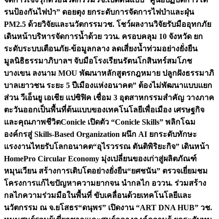
รนป้องกันไฟป่า” ดอยตุง ยกระดับการจัดการไฟป่าและฝุ่น
PM2.5 ด้วยวิจัยและนวัตกรรม
วช. โชว์ผลงานวิจัยรับมืออุทกภัย
เดินหน้าบริหารจัดการน้ำด้วย ววน. ครอบคลุม 10 จังหวัด ยก
ระดับระบบเตือนภัย-ข้อมูลกลาง ลดเสี่ยงน้ำท่วมอย่างยั่งยืน
มูลนิธิธรรมาภิบาลฯ จับมือโรงเรียนรัตนโกสินทร์สมโภช
บางเขน ลงนาม MOU พัฒนาหลักสูตรกฎหมาย ปลูกฝังธรรมาภิ
บาลเยาวชน ระยะ 5 ปี
เมืองแห่งอนาคต” ต้องไม่พัฒนาแบบแยก
ส่วน วีเอ็นยู เอเชีย แปซิฟิค เชื่อม 3 อุตสาหกรรมสำคัญ วางภาค
ตะวันออกเป็นพื้นที่ต้นแบบของเทคโนโลยีเพื่อเมือง เศรษฐกิจ
และคุณภาพชีวิต
Conicle เปิดตัว “Conicle Skills” พลิกโฉม
องค์กรสู่ Skills-Based Organization ผนึก AI ยกระดับทักษะ
แรงงานไทยรับโลกอนาคต
“อุไรวรรณ ตันติพิริยะกิจ” เดินหน้า
HomePro Circular Economy มุ่งเปลี่ยนของเก่าสู่ผลิตภัณฑ์
หมุนเวียน สร้างการเติบโตอย่างยั่งยืน
“ยศชนัน” ตรวจเยี่ยมชม
โครงการแก้ไขปัญหาความยากจน นำกลไก อววน. ร่วมสร้าง
กลไกความร่วมมือในพื้นที่ ขับเคลื่อนด้วยเทคโนโลยีและ
นวัตกรรม ณ จ.ยโสธร
“ดนุพร” เปิดงาน “ART DNA HUB” วช.