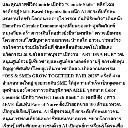
และคุณภาพชีวิต
Conicle เปิดตัว “Conicle Skills” พลิกโฉม
องค์กรสู่ Skills-Based Organization ผนึก AI ยกระดับทักษะ
แรงงานไทยรับโลกอนาคต
“อุไรวรรณ ตันติพิริยะกิจ” เดินหน้า
HomePro Circular Economy มุ่งเปลี่ยนของเก่าสู่ผลิตภัณฑ์
หมุนเวียน สร้างการเติบโตอย่างยั่งยืน
“ยศชนัน” ตรวจเยี่ยมชม
โครงการแก้ไขปัญหาความยากจน นำกลไก อววน. ร่วมสร้าง
กลไกความร่วมมือในพื้นที่ ขับเคลื่อนด้วยเทคโนโลยีและ
นวัตกรรม ณ จ.ยโสธร
“ดนุพร” เปิดงาน “ART DNA HUB” วช.
หนุนศูนย์รวมผู้เชี่ยวชาญและศูนย์กลางองค์ความรู้ ยกระดับทุน
ปัญญาทัศนศิลป์ไทยสู่เวทีนานาชาติ
สสว. เปิดฉากมหกรรม
“OSS & SMEs GROW TOGETHER FAIR 2026” ครั้งที่ 4 ณ
อำเภอหาดใหญ่ มุ่งยกระดับ SME ใต้สู่ความสำเร็จ เป็นจุดหมาย
สุดท้ายของโครงการระดับภูมิภาค
NAREE รุกตลาด Color
Cosmetic เปิดตัว “Perfect Touch Blush” 18 เฉดสี ดึง 7 สาว
4EVE นั่งแท่น Face of Naree ตั้งเป้ายอดขาย 100 ล้านบาท
วช.
เปิดศูนย์เรียนรู้โดรน–AI ที่สุพรรณบุรี ยกระดับทักษะเยาวชน
หนุนการท่องเที่ยวและอาชีพแห่งอนาคต
วช. ขยายโอกาสการ
เรียนรู้ เสริมทักษะเยาวชนด้วย AI เปิดศูนย์การเรียนรู้โดรนเพื่อ