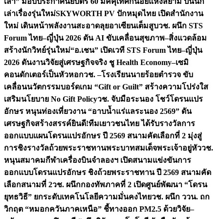
เล่า” มอบประกาศนียบัตร 60 มัคคุเทศก์น้อยแห่งสยาม ปั้นนัก
เล่าเรื่องรุ่นใหม่
SKYWORTH PV ปักหมุดไทย เปิดสำนักงาน
ใหม่ เดินหน้าพลังงานสะอาดลุยอาเซียนเต็มสูบ
วช. ผนึก STS
Forum ไทย–ญี่ปุ่น 2026 ดัน AI ขับเคลื่อนสุขภาพ–สิ่งแวดล้อม
สร้างนักวิทย์รุ่นใหม่
“อ.เชน” เปิดเวที STS Forum ไทย–ญี่ปุ่น
2026 ดันงานวิจัยสู่เศรษฐกิจจริง ชู Health Economy–เซมิ
คอนดักเตอร์เป็นหัวหอก
วช. –โรงเรียนนายร้อยตำรวจ ขับ
เคลื่อนนวัตกรรมบอร์ดเกม “Gift or Guilt” สร้างความโปร่งใส
เสริมนโยบาย No Gift Policy
วช. จับมือระนอง โชว์โดรนแปร
อักษร หนุนท่องเที่ยวงาน “อาบน้ำแร่แลระนอง 2569” ดัน
เศรษฐกิจสร้างสรรค์
ยินดี!ทีมเยาวชนไทย ได้รับรางวัลการ
ออกแบบแผนโดรนแปรอักษร ปี 2569 สนามคัดเลือกที่ 2 มุ่งสู่
การชิงรางวัลถ้วยพระราชทานพระบาทสมเด็จพระเจ้าอยู่หัว
วช.
หนุนสมาคมกีฬาเครื่องบินจำลองฯ เปิดสนามแข่งขันการ
ออกแบบโดรนแปรอักษร ชิงถ้วยพระราชทาน ปี 2569 สนามคัด
เลือกสนามที่ 2
วช. ผนึกกองทัพภาคที่ 2 เปิดศูนย์พัฒนา “โดรน
ยุทธวิธี” ยกระดับเทคโนโลยีความมั่นคงไทย
วช. ผนึก ววน. ถก
วิกฤต “หมอกควันภาคเหนือ” ชี้ทางออก PM2.5 ด้วยวิจัย–