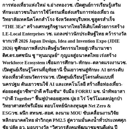
การท่องเที่ยวแห่งใหม่ จ.อ่างทอง
วช. เปิดศูนย์การเรียนรู้เสริม
ทักษะเยาวชนในการใช้โดรนเพื่อส่งเสริมการท่องเที่ยว ณ
วิทยาลัยเทคนิคโคกสำโรง จังหวัดลพบุรี
บพท.ชูสูตรสำเร็จ
“THE 3Ea” สร้างเศรษฐกิจฐานรากไทยให้เติบโตด้วยการสร้าง
LE-Local Enterprises
วช. แถลงข่าวนักประดิษฐ์ไทย คว้ารางวัล
จากเวที 2026 Japan Design, Idea and Invention Expo (JDIE
2026) ชูศักยภาพสิ่งประดิษฐ์นวัตกรรมไทยสู่เวทีนานาชา
ติ
ศ.ดร.ยศชนัน ชู “ทุนมนุษย์” กุญแจสู่อนาคตไทย เร่งสร้าง
Workforce Ecosystem เชื่อมการศึกษา–ทักษะ–ตลาดแรงงาน
วช.
เปิดศูนย์เรียนรู้โดรนที่อุทัยธานี ปั้นเยาวชนสู่ทักษะ AI ยกระดับ
ท่องเที่ยวด้วยนวัตกรรม
วช. เปิดศูนย์เรียนรู้โดรนต้นแบบที่
นครปฐม ดันเยาวชนใช้ AI และเทคโนโลยี สร้างสื่อท่องเที่ยว-
ต่อยอดสู่อาชีพ
“ป่าดี ครีเอชัน” จับมือ FORRU มช. นำทัพอาสา
“ป่าดี Together” ฟื้นฟูป่าดอยสุเทพ-ปุย 8 ไร่ โชว์โมเดลปลูกป่า
วิทยาศาสตร์พรีเมียม ตอบโจทย์นักลงทุนยุค Net Zero &
ESG
วช. ผนึก สทนช.-สอศ. ลงนาม MOU ขับเคลื่อนงานวิจัย
พลิกอนาคตไทย ฝ่าวิกฤต PM2.5 สู่ความมั่นคงน้ำทั่วประเทศ
ศุภ
ชัย ปลัด อว. มอบรางวัล “วิศวกรสังคมพัฒนาชุมชนดีเด่น ปี