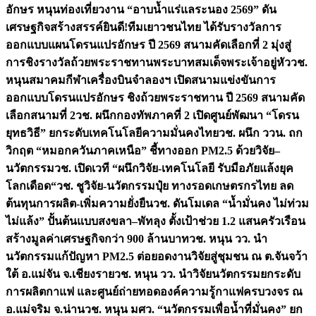
อักษร หนุนท่องเที่ยวงาน “อาบน้ำแร่แลระนอง 2569” ดัน
เศรษฐกิจสร้างสรรค์
ยินดี!ทีมเยาวชนไทย ได้รับรางวัลการ
ออกแบบแผนโดรนแปรอักษร ปี 2569 สนามคัดเลือกที่ 2 มุ่งสู่
การชิงรางวัลถ้วยพระราชทานพระบาทสมเด็จพระเจ้าอยู่หัว
วช.
หนุนสมาคมกีฬาเครื่องบินจำลองฯ เปิดสนามแข่งขันการ
ออกแบบโดรนแปรอักษร ชิงถ้วยพระราชทาน ปี 2569 สนามคัด
เลือกสนามที่ 2
วช. ผนึกกองทัพภาคที่ 2 เปิดศูนย์พัฒนา “โดรน
ยุทธวิธี” ยกระดับเทคโนโลยีความมั่นคงไทย
วช. ผนึก ววน. ถก
วิกฤต “หมอกควันภาคเหนือ” ชี้ทางออก PM2.5 ด้วยวิจัย–
นวัตกรรม
วช. เปิดเวที “ผนึกวิจัย-เทคโนโลยี รับมือภัยแล้งยุค
โลกเดือด“
วช. ชูวิจัย-นวัตกรรมปุ๋ย ทางรอดเกษตรกรไทย ลด
ต้นทุนการผลิต-เพิ่มความยั่งยืน
วช. ดันโมเดล “น้ำมั่นคง ไม่ท่วม
ไม่แล้ง” ปั้นต้นแบบสงขลา–พัทลุง ตั้งเป้าช่วย 1.2 แสนครัวเรือน
สร้างมูลค่าเศรษฐกิจกว่า 900 ล้านบาท
วช. หนุน วว. นำ
นวัตกรรมแก้ปัญหา PM2.5 ต่อยอดงานวิจัยสู่ชุมชน ณ ต.จันจว้า
ใต้ อ.แม่จัน จ.เชียงราย
วช. หนุน วว. นำวิจัยนวัตกรรมยกระดับ
การผลิตกาแฟ และศูนย์ถ่ายทอดองค์ความรู้กาแฟครบวงจร ณ
อ.แม่จริม จ.น่าน
วช. หนุน มศว. “นวัตกรรมเพื่อน้ำที่มั่นคง” ยก