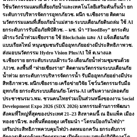
ใช้นวัตกรรมแผนที่เสี่ยงภัยน้ำและเทคโนโลยีเสริมคันกั้นน้ำ ยก
ระดับการบริหารจัดการอุทกภัย
วช. ผนึก จ.เชียงราย ติดตาม
นวัตกรรมแผนที่เสี่ยงภัยน้ำแม่สาย-ระบบเตือนภัยดินถล่ม ใช้ AI
ยกระดับการรับมือภัยพิบัติ
วช. – มช. นำ “FloodBoy” ยกระดับ
เฝ้าระวังน้ำท่วมเชียงราย ใช้ Blockchain และ AI แจ้งเตือนภัย
แบบเรียลไทม์ หนุนชุมชนรับมืออุทกภัยอย่างมีประสิทธิภาพ
วช.
ส่งมอบนวัตกรรม Hydro Vision Plus/AI ให้ ต.นางแล
จ.เชียงราย ยกระดับระบบเฝ้าระวัง-เตือนภัยน้ำท่วมชุมชนด้วย
AI
วช. ลงพื้นที่ “ฝายเชียงราย” ติดตามนวัตกรรมระบบเตือนภัย
น้ำท่วม ยกระดับการบริหารจัดการน้ำ รับมืออุทกภัยอย่างมีประ
สิทธิภาพ
วช. ผนึกเชียงราย-เครือข่ายวิจัย โชว์นวัตกรรมรับมือ
อุทกภัย ยกระดับระบบเตือนภัย-โดรน-AI เสริมความปลอดภัย
ประชาชน
รมว.พม. ชวนคนไทยร่วมเป็นส่วนหนึ่งของงาน Social
Development Expo 2026 (SDX 2026) มหกรรมด้านการพัฒนา
สังคมที่ใหญ่ที่สุดของประเทศ 21–23 สิงหาคมนี้ ณ อิมแพ็ค เมือง
ทองธานี
วช. ลงพื้นที่ดอยตุง เตรียมนำ “โดรนป้องกันไฟป่า”
เสริมประสิทธิภาพควบคุมไฟป่า-ลดหมอกควัน ยกระดับการ
จัดการเชิงรุกด้วยนวัตกรรม
วช.เปิดต้นแบบ “ศูนย์ปฏิบัติการโด