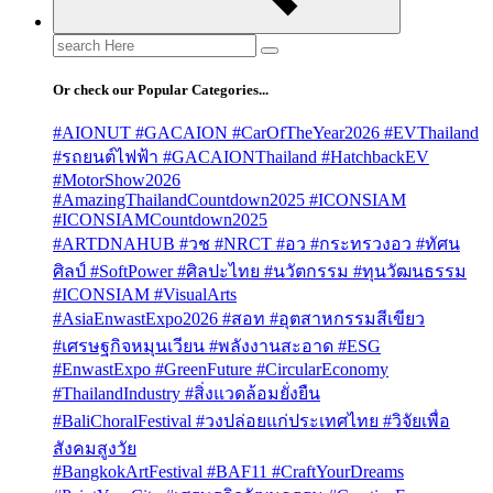
Search
for:
Or check our Popular Categories...
#AIONUT #GACAION #CarOfTheYear2026 #EVThailand
#รถยนต์ไฟฟ้า #GACAIONThailand #HatchbackEV
#MotorShow2026
#AmazingThailandCountdown2025 #ICONSIAM
#ICONSIAMCountdown2025
#ARTDNAHUB #วช #NRCT #อว #กระทรวงอว #ทัศน
ศิลป์ #SoftPower #ศิลปะไทย #นวัตกรรม #ทุนวัฒนธรรม
#ICONSIAM #VisualArts
#AsiaEnwastExpo2026 #สอท #อุตสาหกรรมสีเขียว
#เศรษฐกิจหมุนเวียน #พลังงานสะอาด #ESG
#EnwastExpo #GreenFuture #CircularEconomy
#ThailandIndustry #สิ่งแวดล้อมยั่งยืน
#BaliChoralFestival #วงปล่อยแก่ประเทศไทย #วิจัยเพื่อ
สังคมสูงวัย
#BangkokArtFestival #BAF11 #CraftYourDreams