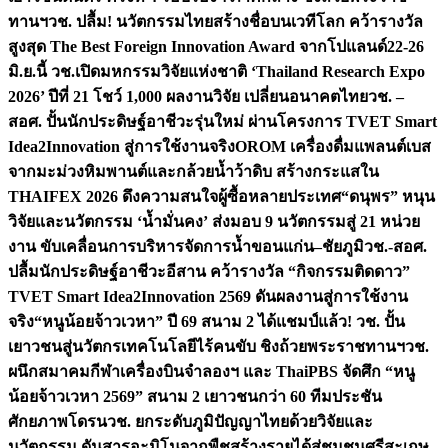
ทานฯ
วช. ปลื้ม! นวัตกรรมไทยสร้างชื่อบนเวทีโลก คว้ารางวัล
สูงสุด The Best Foreign Innovation Award จากโปแลนด์
22-26
มิ.ย.นี้ วช.เปิดมหกรรมวิจัยแห่งชาติ ‘Thailand Research Expo
2026’ ปีที่ 21 โชว์ 1,000 ผลงานวิจัย เปลี่ยนอนาคตไทย
วช. –
สอศ. ปั้นนักประดิษฐ์อาชีวะรุ่นใหม่ ผ่านโครงการ TVET Smart
Idea2Innovation สู่การใช้งานจริง
OROM เครื่องดื่มแพลนต์เบส
จากมะม่วงหิมพานต์และกล้วยน้ำว้าดิบ สร้างกระแสใน
THAIFEX 2026 ดึงความสนใจผู้ซื้อหลายประเทศ
“ดนุพร” หนุน
วิจัยและนวัตกรรม ‘น้ำมั่นคง’ ส่งมอบ 9 นวัตกรรมสู่ 21 หน่วย
งาน ขับเคลื่อนการบริหารจัดการน้ำขอนแก่น–ชัยภูมิ
วช.-สอศ.
ปลื้มนักประดิษฐ์อาชีวะอีสาน คว้ารางวัล “กิจกรรมติดดาว”
TVET Smart Idea2Innovation 2569 ดันผลงานสู่การใช้งาน
จริง
“หนูน้อยจ้าวเวหา” ปี 69 สนาม 2 ได้แชมป์แล้ว! วช. ปั้น
เยาวชนสู่นวัตกรเทคโนโลยีไร้คนขับ ชิงถ้วยพระราชทานฯ
วช.
ผนึกสมาคมกีฬาเครื่องบินจำลองฯ และ ThaiPBS จัดศึก “หนู
น้อยจ้าวเวหา 2569” สนาม 2 เยาวชนกว่า 60 ทีมประชัน
ศักยภาพโดรน
วช. ยกระดับภูมิปัญญาไทยด้วยวิจัยและ
นวัตกรรม ดันสารอะมิโนจากพืชสร้างรายได้สู่ชุมชนศรีสะเกษ