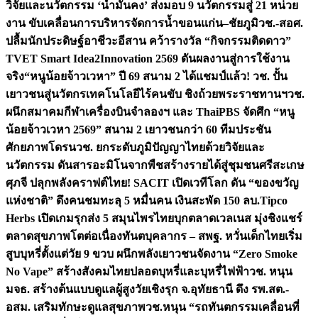
วิจัยและนวัตกรรม ‘น้ำมั่นคง’ ส่งมอบ 9 นวัตกรรมสู่ 21 หน่วย
งาน ขับเคลื่อนการบริหารจัดการน้ำขอนแก่น–ชัยภูมิ
วช.-สอศ.
ปลื้มนักประดิษฐ์อาชีวะอีสาน คว้ารางวัล “กิจกรรมติดดาว”
TVET Smart Idea2Innovation 2569 ดันผลงานสู่การใช้งาน
จริง
“หนูน้อยจ้าวเวหา” ปี 69 สนาม 2 ได้แชมป์แล้ว! วช. ปั้น
เยาวชนสู่นวัตกรเทคโนโลยีไร้คนขับ ชิงถ้วยพระราชทานฯ
วช.
ผนึกสมาคมกีฬาเครื่องบินจำลองฯ และ ThaiPBS จัดศึก “หนู
น้อยจ้าวเวหา 2569” สนาม 2 เยาวชนกว่า 60 ทีมประชัน
ศักยภาพโดรน
วช. ยกระดับภูมิปัญญาไทยด้วยวิจัยและ
นวัตกรรม ดันสารอะมิโนจากพืชสร้างรายได้สู่ชุมชนศรีสะเกษ
ศุภจี ปลุกพลังคราฟต์ไทย! SACIT เปิดเวทีโลก ดัน “ของขวัญ
แห่งชาติ” ดึงคนชมทะลุ 5 หมื่นคน เงินสะพัด 150 ลบ.
Tipco
Herbs เปิดเกมรุกส่ง 5 สมุนไพรไทยบุกตลาดเวลเนส มุ่งชิงแชร์
ตลาดสุขภาพโตต่อเนื่อง
ทันตบุคลากร – สพฐ. หวั่นเด็กไทยเริ่ม
สูบบุหรี่ตั้งแต่วัย 9 ขวบ ผนึกพลังเยาวชนจัดงาน “Zero Smoke
No Vape” สร้างสังคมไทยปลอดบุหรี่และบุหรี่ไฟฟ้า
วช. หนุน
มจธ. สร้างต้นแบบดูแลผู้สูงวัยเชิงรุก จ.อุทัยธานี ดึง รพ.สต.-
อสม. เสริมทักษะดูแลสุขภาพ
วช.หนุน “รถทันตกรรมเคลื่อนที่