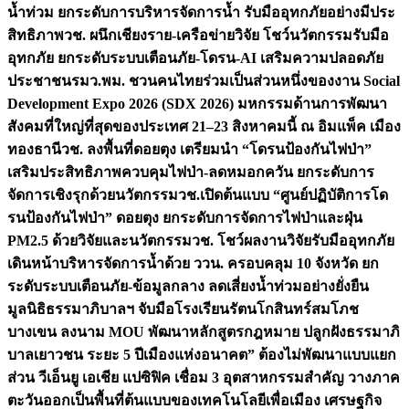
น้ำท่วม ยกระดับการบริหารจัดการน้ำ รับมืออุทกภัยอย่างมีประ
สิทธิภาพ
วช. ผนึกเชียงราย-เครือข่ายวิจัย โชว์นวัตกรรมรับมือ
อุทกภัย ยกระดับระบบเตือนภัย-โดรน-AI เสริมความปลอดภัย
ประชาชน
รมว.พม. ชวนคนไทยร่วมเป็นส่วนหนึ่งของงาน Social
Development Expo 2026 (SDX 2026) มหกรรมด้านการพัฒนา
สังคมที่ใหญ่ที่สุดของประเทศ 21–23 สิงหาคมนี้ ณ อิมแพ็ค เมือง
ทองธานี
วช. ลงพื้นที่ดอยตุง เตรียมนำ “โดรนป้องกันไฟป่า”
เสริมประสิทธิภาพควบคุมไฟป่า-ลดหมอกควัน ยกระดับการ
จัดการเชิงรุกด้วยนวัตกรรม
วช.เปิดต้นแบบ “ศูนย์ปฏิบัติการโด
รนป้องกันไฟป่า” ดอยตุง ยกระดับการจัดการไฟป่าและฝุ่น
PM2.5 ด้วยวิจัยและนวัตกรรม
วช. โชว์ผลงานวิจัยรับมืออุทกภัย
เดินหน้าบริหารจัดการน้ำด้วย ววน. ครอบคลุม 10 จังหวัด ยก
ระดับระบบเตือนภัย-ข้อมูลกลาง ลดเสี่ยงน้ำท่วมอย่างยั่งยืน
มูลนิธิธรรมาภิบาลฯ จับมือโรงเรียนรัตนโกสินทร์สมโภช
บางเขน ลงนาม MOU พัฒนาหลักสูตรกฎหมาย ปลูกฝังธรรมาภิ
บาลเยาวชน ระยะ 5 ปี
เมืองแห่งอนาคต” ต้องไม่พัฒนาแบบแยก
ส่วน วีเอ็นยู เอเชีย แปซิฟิค เชื่อม 3 อุตสาหกรรมสำคัญ วางภาค
ตะวันออกเป็นพื้นที่ต้นแบบของเทคโนโลยีเพื่อเมือง เศรษฐกิจ