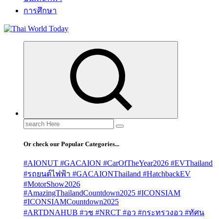
การศึกษา
Search
for:
Or check our Popular Categories...
#AIONUT #GACAION #CarOfTheYear2026 #EVThailand
#รถยนต์ไฟฟ้า #GACAIONThailand #HatchbackEV
#MotorShow2026
#AmazingThailandCountdown2025 #ICONSIAM
#ICONSIAMCountdown2025
#ARTDNAHUB #วช #NRCT #อว #กระทรวงอว #ทัศน