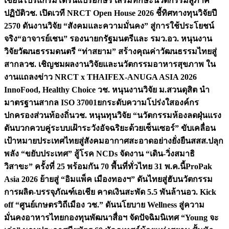
เขียนโปรแกรมโดรนแปรอักษร เสริมทักษะนวัตกรรมสู่ภาค
ปฏิบัติ
วช. เปิดเวที NRCT Open House 2026 ชี้ทิศทางทุนวิจัยปี
2570 ดันงานวิจัย “สังคมและความมั่นคง” สู่การใช้ประโยชน์
จริง
“อาจารย์เชน” รองนายกรัฐมนตรีและ รมว.อว. หนุนงาน
วิจัยวัฒนธรรมดนตรี “ท่าสยาม” สร้างคุณค่าวัฒนธรรมไทยสู่
สากล
วช. เชิญชมผลงานวิจัยและนวัตกรรมอาหารสุขภาพ ใน
งานแถลงข่าว NRCT x THAIFEX-ANUGA ASIA 2026
InnoFood, Healthy Choice
วช. หนุนงานวิจัย ม.สวนดุสิต นำ
มาตรฐานสากล ISO 37001ยกระดับความโปร่งใสองค์กร
ปกครองส่วนท้องถิ่น
วช. หนุนทุนวิจัย “นวัตกรรมห้องลดฝุ่นแรง
ดันบวกควบคู่ระบบเฝ้าระวังอัจฉริยะด้วยเซ็นเซอร์” ขับเคลื่อน
เป้าหมายประเทศไทยสู่สังคมอากาศสะอาดอย่างยั่งยืน
สสส.ปลุก
พลัง “ขยับประเทศ” สู้โรค NCDs จัดงาน “เดิน-วิ่งสมาธิ
วิสาขะ” ครั้งที่ 25 พร้อมกัน 70 พื้นที่ทั่วไทย 31 พ.ค.นี้
ProPak
Asia 2026 ย้ายสู่ “อิมแพ็ค เมืองทองฯ” ดันไทยสู่ฮับนวัตกรรม
การผลิต-บรรจุภัณฑ์เอเชีย คาดเงินสะพัด 5.5 พันล้าน
อว. Kick
off “ศูนย์เกษตรวิถีเมือง วช.” ดันนโยบาย Wellness สู่ความ
มั่นคงอาหารไทย
กองทุนพัฒนาสื่อฯ จัดปัจฉิมนิเทศ “Young จะ