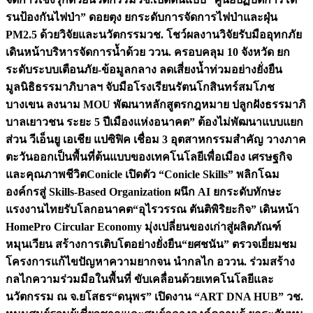
รนป้องกันไฟป่า” ดอยตุง ยกระดับการจัดการไฟป่าและฝุ่น
PM2.5 ด้วยวิจัยและนวัตกรรม
วช. โชว์ผลงานวิจัยรับมืออุทกภัย
เดินหน้าบริหารจัดการน้ำด้วย ววน. ครอบคลุม 10 จังหวัด ยก
ระดับระบบเตือนภัย-ข้อมูลกลาง ลดเสี่ยงน้ำท่วมอย่างยั่งยืน
มูลนิธิธรรมาภิบาลฯ จับมือโรงเรียนรัตนโกสินทร์สมโภช
บางเขน ลงนาม MOU พัฒนาหลักสูตรกฎหมาย ปลูกฝังธรรมาภิ
บาลเยาวชน ระยะ 5 ปี
เมืองแห่งอนาคต” ต้องไม่พัฒนาแบบแยก
ส่วน วีเอ็นยู เอเชีย แปซิฟิค เชื่อม 3 อุตสาหกรรมสำคัญ วางภาค
ตะวันออกเป็นพื้นที่ต้นแบบของเทคโนโลยีเพื่อเมือง เศรษฐกิจ
และคุณภาพชีวิต
Conicle เปิดตัว “Conicle Skills” พลิกโฉม
องค์กรสู่ Skills-Based Organization ผนึก AI ยกระดับทักษะ
แรงงานไทยรับโลกอนาคต
“อุไรวรรณ ตันติพิริยะกิจ” เดินหน้า
HomePro Circular Economy มุ่งเปลี่ยนของเก่าสู่ผลิตภัณฑ์
หมุนเวียน สร้างการเติบโตอย่างยั่งยืน
“ยศชนัน” ตรวจเยี่ยมชม
โครงการแก้ไขปัญหาความยากจน นำกลไก อววน. ร่วมสร้าง
กลไกความร่วมมือในพื้นที่ ขับเคลื่อนด้วยเทคโนโลยีและ
นวัตกรรม ณ จ.ยโสธร
“ดนุพร” เปิดงาน “ART DNA HUB” วช.