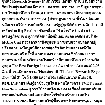
ชูพลัง Research Synergy ผนึกนักวิจัย-เอกชน-ชุมชน เปลี่ยนงาน
วิจัยไทยสู่พลังขับเคลื่อนประเทศ
สรพ. ครบรอบ 17 ปี ชูมาตรฐาน
HA ไทยสู่เวทีโลก ปักหมุด Digital Health ยกระดับระบบสุขภาพ
สู่สากล
วช. ดัน “CIBbot” AI ผู้ช่วยกฎหมาย 24 ชั่วโมง ต้นแบบ
นวัตกรรมวิจัยยกระดับบริการภาครัฐสู่ยุคดิจิทัล
วช. ผนึก 11 ภาคี
เครือข่าย Big Brothers ขับเคลื่อน “ชันโรง” สร้างป่า สร้าง
เศรษฐกิจชุมชน สู่การพัฒนาที่ยั่งยืน
อย. ลุยตลาดสดธนบุรี ส่ง
Mobile Unit ตรวจอาหารถึงชุมชน ยกระดับความปลอดภัยผู้
บริโภค
วช. ผนึกมูลนิธิอาจารย์สุกรีฯ จัดประลองยอดฝีมือ
เยาวชนดนตรี ครั้งที่ 4 รอบรองฯ ภาคกลาง ชิงถ้วยพระราช
ทานฯ
วช. ปลื้ม! นวัตกรรมไทยสร้างชื่อบนเวทีโลก คว้ารางวัล
สูงสุด The Best Foreign Innovation Award จากโปแลนด์
22-26
มิ.ย.นี้ วช.เปิดมหกรรมวิจัยแห่งชาติ ‘Thailand Research Expo
2026’ ปีที่ 21 โชว์ 1,000 ผลงานวิจัย เปลี่ยนอนาคตไทย
วช. –
สอศ. ปั้นนักประดิษฐ์อาชีวะรุ่นใหม่ ผ่านโครงการ TVET Smart
Idea2Innovation สู่การใช้งานจริง
OROM เครื่องดื่มแพลนต์เบส
จากมะม่วงหิมพานต์และกล้วยน้ำว้าดิบ สร้างกระแสใน
THAIFEX 2026 ดึงความสนใจผู้ซื้อหลายประเทศ
“ดนุพร” หนุน