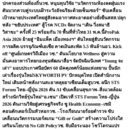
ปกครองส่วนท้องถิ่น
วช. หนุนทุนวิจัย “นวัตกรรมห้องลดฝุ่นแรง
ดันบวกควบคู่ระบบเฝ้าระวังอัจฉริยะด้วยเซ็นเซอร์” ขับเคลื่อน
เป้าหมายประเทศไทยสู่สังคมอากาศสะอาดอย่างยั่งยืน
สสส.ปลุก
พลัง “ขยับประเทศ” สู้โรค NCDs จัดงาน “เดิน-วิ่งสมาธิ
วิสาขะ” ครั้งที่ 25 พร้อมกัน 70 พื้นที่ทั่วไทย 31 พ.ค.นี้
ProPak
Asia 2026 ย้ายสู่ “อิมแพ็ค เมืองทองฯ” ดันไทยสู่ฮับนวัตกรรม
การผลิต-บรรจุภัณฑ์เอเชีย คาดเงินสะพัด 5.5 พันล้าน
อว. Kick
off “ศูนย์เกษตรวิถีเมือง วช.” ดันนโยบาย Wellness สู่ความ
มั่นคงอาหารไทย
กองทุนพัฒนาสื่อฯ จัดปัจฉิมนิเทศ “Young จะ
เล่า” มอบประกาศนียบัตร 60 มัคคุเทศก์น้อยแห่งสยาม ปั้นนัก
เล่าเรื่องรุ่นใหม่
SKYWORTH PV ปักหมุดไทย เปิดสำนักงาน
ใหม่ เดินหน้าพลังงานสะอาดลุยอาเซียนเต็มสูบ
วช. ผนึก STS
Forum ไทย–ญี่ปุ่น 2026 ดัน AI ขับเคลื่อนสุขภาพ–สิ่งแวดล้อม
สร้างนักวิทย์รุ่นใหม่
“อ.เชน” เปิดเวที STS Forum ไทย–ญี่ปุ่น
2026 ดันงานวิจัยสู่เศรษฐกิจจริง ชู Health Economy–เซมิ
คอนดักเตอร์เป็นหัวหอก
วช. –โรงเรียนนายร้อยตำรวจ ขับ
เคลื่อนนวัตกรรมบอร์ดเกม “Gift or Guilt” สร้างความโปร่งใส
เสริมนโยบาย No Gift Policy
วช. จับมือระนอง โชว์โดรนแปร