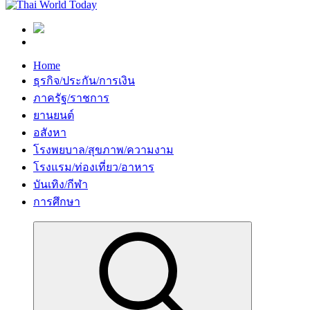
Home
ธุรกิจ/ประกัน/การเงิน
ภาครัฐ/ราชการ
ยานยนต์
อสังหา
โรงพยบาล/สุขภาพ/ความงาม
โรงแรม/ท่องเที่ยว/อาหาร
บันเทิง/กีฬา
การศึกษา