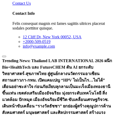
Contact Us
Contact Info
Felis consequat magnis est fames sagittis ultrices placerat
sodales porttitor quisque.
12 Cliff Dt, New York 00052, USA
+2000-509-0519
info@example.com
Trending News:
Thailand LAB INTERNATIONAL 2026 ผนึก
Bio+HealthTech และ FutureCHEM ดัน AI ยกระดับ
วิทยาศาสตร์-สุขภาพไทย สู่ศูนย์กลางนวัตกรรมอาเซียน
สถานเสาวภา-กทม. เปิดแคมเปญ “HPV ไม่เป็นไร…ไม่ได้”
เตือนอย่าชะล่าใจ ก่อนภัยเงียบลุกลามเป็นมะเร็ง
เมืองทองธานี
ขึ้นแท่น เขตส่งเสริมเมืองอัจฉริยะ มุ่งยกระดับเทคโนโลยี สิ่ง
แวดล้อม ปักหมุด เมืองอัจฉริยะมีชีวิต ขับเคลื่อนเศรษฐกิจ
วช.
เดินหน้าขับเคลื่อน “รางวัลธัชชา” ยกย่องผู้สร้างคุณูปการด้าน
สังคมศาสตร์ มนุษยศาสตร์ และศิลปกรรมศาสตร์ สร้างแรง