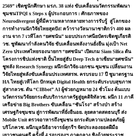
2569” เชิดชูนักศึกษา มรภ. 38 แห่ง ขับเคลื่อนนวัตกรรมพัฒนา
ชุมชน
TPQI x Steps x ผู้ประกอบการ : ศักยภาพของ
Neurodivergent ผู้ที่มีความหลากหลายทางการรับรู้ สู่โลกของ
การทำงาน
นักวิจัยไทยสุดปัง! คว้ารางวัลนานาชาติกว่า 400 ผล
งาน จาก 7 เวทีโลก “ยศชนัน” มอบประกาศนียบัตรเชิดชูเกียรติ
วช. ชูพัฒนากำลังคนวิจัย ขับเคลื่อนพลังงานยั่งยืน มุ่งเป้า Net
Zero ประเทศไทย
รองนายกฯ “ยศชนัน” เปิดเกม Siam Silica ดัน
โครงการชิปแห่งชาติ ปั้นไทยสู่ฮับ Deep Tech อาเซียน
“ยศชนัน”
ชูพลัง Research Synergy ผนึกนักวิจัย-เอกชน-ชุมชน เปลี่ยนงาน
วิจัยไทยสู่พลังขับเคลื่อนประเทศ
สรพ. ครบรอบ 17 ปี ชูมาตรฐาน
HA ไทยสู่เวทีโลก ปักหมุด Digital Health ยกระดับระบบสุขภาพ
สู่สากล
วช. ดัน “CIBbot” AI ผู้ช่วยกฎหมาย 24 ชั่วโมง ต้นแบบ
นวัตกรรมวิจัยยกระดับบริการภาครัฐสู่ยุคดิจิทัล
วช. ผนึก 11 ภาคี
เครือข่าย Big Brothers ขับเคลื่อน “ชันโรง” สร้างป่า สร้าง
เศรษฐกิจชุมชน สู่การพัฒนาที่ยั่งยืน
อย. ลุยตลาดสดธนบุรี ส่ง
Mobile Unit ตรวจอาหารถึงชุมชน ยกระดับความปลอดภัยผู้
บริโภค
วช. ผนึกมูลนิธิอาจารย์สุกรีฯ จัดประลองยอดฝีมือ
เยาวชนดนตรี ครั้งที่ 4 รอบรองฯ ภาคกลาง ชิงถ้วยพระราช