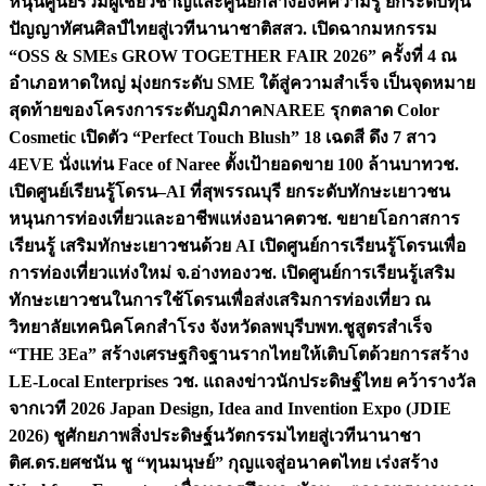
หนุนศูนย์รวมผู้เชี่ยวชาญและศูนย์กลางองค์ความรู้ ยกระดับทุน
ปัญญาทัศนศิลป์ไทยสู่เวทีนานาชาติ
สสว. เปิดฉากมหกรรม
“OSS & SMEs GROW TOGETHER FAIR 2026” ครั้งที่ 4 ณ
อำเภอหาดใหญ่ มุ่งยกระดับ SME ใต้สู่ความสำเร็จ เป็นจุดหมาย
สุดท้ายของโครงการระดับภูมิภาค
NAREE รุกตลาด Color
Cosmetic เปิดตัว “Perfect Touch Blush” 18 เฉดสี ดึง 7 สาว
4EVE นั่งแท่น Face of Naree ตั้งเป้ายอดขาย 100 ล้านบาท
วช.
เปิดศูนย์เรียนรู้โดรน–AI ที่สุพรรณบุรี ยกระดับทักษะเยาวชน
หนุนการท่องเที่ยวและอาชีพแห่งอนาคต
วช. ขยายโอกาสการ
เรียนรู้ เสริมทักษะเยาวชนด้วย AI เปิดศูนย์การเรียนรู้โดรนเพื่อ
การท่องเที่ยวแห่งใหม่ จ.อ่างทอง
วช. เปิดศูนย์การเรียนรู้เสริม
ทักษะเยาวชนในการใช้โดรนเพื่อส่งเสริมการท่องเที่ยว ณ
วิทยาลัยเทคนิคโคกสำโรง จังหวัดลพบุรี
บพท.ชูสูตรสำเร็จ
“THE 3Ea” สร้างเศรษฐกิจฐานรากไทยให้เติบโตด้วยการสร้าง
LE-Local Enterprises
วช. แถลงข่าวนักประดิษฐ์ไทย คว้ารางวัล
จากเวที 2026 Japan Design, Idea and Invention Expo (JDIE
2026) ชูศักยภาพสิ่งประดิษฐ์นวัตกรรมไทยสู่เวทีนานาชา
ติ
ศ.ดร.ยศชนัน ชู “ทุนมนุษย์” กุญแจสู่อนาคตไทย เร่งสร้าง