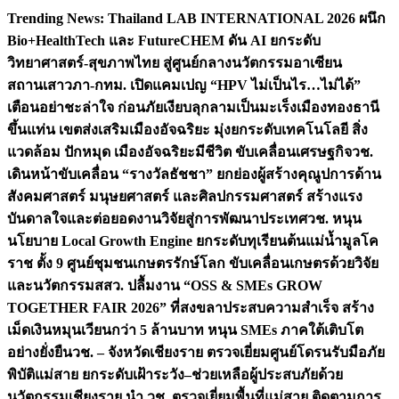
Skip
Trending News:
Thailand LAB INTERNATIONAL 2026 ผนึก
to
Bio+HealthTech และ FutureCHEM ดัน AI ยกระดับ
content
วิทยาศาสตร์-สุขภาพไทย สู่ศูนย์กลางนวัตกรรมอาเซียน
สถานเสาวภา-กทม. เปิดแคมเปญ “HPV ไม่เป็นไร…ไม่ได้”
เตือนอย่าชะล่าใจ ก่อนภัยเงียบลุกลามเป็นมะเร็ง
เมืองทองธานี
ขึ้นแท่น เขตส่งเสริมเมืองอัจฉริยะ มุ่งยกระดับเทคโนโลยี สิ่ง
แวดล้อม ปักหมุด เมืองอัจฉริยะมีชีวิต ขับเคลื่อนเศรษฐกิจ
วช.
เดินหน้าขับเคลื่อน “รางวัลธัชชา” ยกย่องผู้สร้างคุณูปการด้าน
สังคมศาสตร์ มนุษยศาสตร์ และศิลปกรรมศาสตร์ สร้างแรง
บันดาลใจและต่อยอดงานวิจัยสู่การพัฒนาประเทศ
วช. หนุน
นโยบาย Local Growth Engine ยกระดับทุเรียนต้นแม่น้ำมูลโค
ราช ตั้ง 9 ศูนย์ชุมชนเกษตรรักษ์โลก ขับเคลื่อนเกษตรด้วยวิจัย
และนวัตกรรม
สสว. ปลื้มงาน “OSS & SMEs GROW
TOGETHER FAIR 2026” ที่สงขลาประสบความสำเร็จ สร้าง
เม็ดเงินหมุนเวียนกว่า 5 ล้านบาท หนุน SMEs ภาคใต้เติบโต
อย่างยั่งยืน
วช. – จังหวัดเชียงราย ตรวจเยี่ยมศูนย์โดรนรับมือภัย
พิบัติแม่สาย ยกระดับเฝ้าระวัง–ช่วยเหลือผู้ประสบภัยด้วย
นวัตกรรม
เชียงราย นำ วช. ตรวจเยี่ยมพื้นที่แม่สาย ติดตามการ