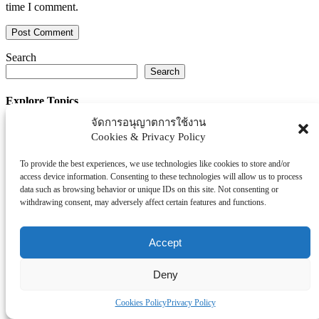
time I comment.
Search
Search
Explore Topics
จัดการอนุญาตการใช้งาน
Thaiworldtoday
Cookies & Privacy Policy
Uncategorized
การศึกษา
To provide the best experiences, we use technologies like cookies to store and/or
ธุรกิจ/ประกัน/การเงิน
access device information. Consenting to these technologies will allow us to process
data such as browsing behavior or unique IDs on this site. Not consenting or
บันเทิง/กีฬา
withdrawing consent, may adversely affect certain features and functions.
ภาครัฐ/ราชการ
ยานยนต์
Accept
อสังหา
โรงพยบาล/สุขภาพ/ความงาม
Deny
โรงแรม/ท่องเที่ยว/อาหาร
Cookies Policy
Privacy Policy
Tag Clouds