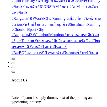
#PaintYourCity #เศรษฐกิจวัฒนธรรม #CreativeEconomy
#ศิลปะร่วมสมัย #ICONSIAM #สศร #ArtMarket #เมือง
แห่งศิลปะ
#Bangsaen10 #WorldClassRunning #เมืองกีฬาเวิลด์คลาส
#บางแสนรักษ์โลก #จากแก้วสู่กล้า #SustainableRunning
#ChonburiSportsCity
#Bangsaen42 #ChonburiMarathon #มาราธอนระดับโลก
#SportTourism #บางแสน #นักวิ่งเคนยา #อนุชิตจิว #ปิยะ
นุชสุขชาติ #งานวิ่งไทยโกอินเตอร์
#BarBQPlaza #บาร์บีคิวพลาซ่า #วิตอะเดย์ #บาร์บีกอน
About Us
Lorem Ipsum is simply dummy text of the printing and
typesetting industry.