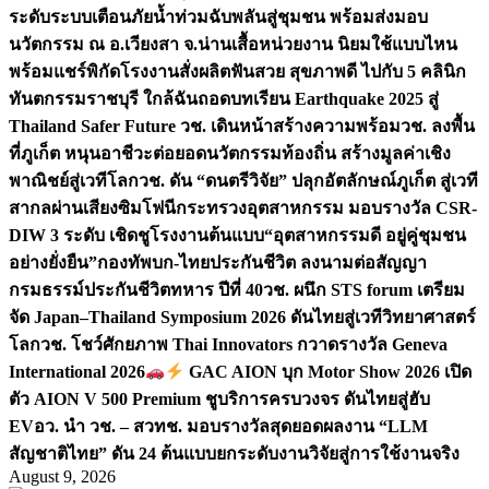
ระดับระบบเตือนภัยน้ำท่วมฉับพลันสู่ชุมชน พร้อมส่งมอบ
นวัตกรรม ณ อ.เวียงสา จ.น่าน
เสื้อหน่วยงาน นิยมใช้แบบไหน
พร้อมแชร์พิกัดโรงงานสั่งผลิต
ฟันสวย สุขภาพดี ไปกับ 5 คลินิก
ทันตกรรมราชบุรี ใกล้ฉัน
ถอดบทเรียน Earthquake 2025 สู่
Thailand Safer Future วช. เดินหน้าสร้างความพร้อม
วช. ลงพื้น
ที่ภูเก็ต หนุนอาชีวะต่อยอดนวัตกรรมท้องถิ่น สร้างมูลค่าเชิง
พาณิชย์สู่เวทีโลก
วช. ดัน “ดนตรีวิจัย” ปลุกอัตลักษณ์ภูเก็ต สู่เวที
สากลผ่านเสียงซิมโฟนี
กระทรวงอุตสาหกรรม มอบรางวัล CSR-
DIW 3 ระดับ เชิดชูโรงงานต้นแบบ“อุตสาหกรรมดี อยู่คู่ชุมชน
อย่างยั่งยืน”
กองทัพบก-ไทยประกันชีวิต ลงนามต่อสัญญา
กรมธรรม์ประกันชีวิตทหาร ปีที่ 40
วช. ผนึก STS forum เตรียม
จัด Japan–Thailand Symposium 2026 ดันไทยสู่เวทีวิทยาศาสตร์
โลก
วช. โชว์ศักยภาพ Thai Innovators กวาดรางวัล Geneva
International 2026
GAC AION บุก Motor Show 2026 เปิด
ตัว AION V 500 Premium ชูบริการครบวงจร ดันไทยสู่ฮับ
EV
อว. นำ วช. – สวทช. มอบรางวัลสุดยอดผลงาน “LLM
สัญชาติไทย” ดัน 24 ต้นแบบยกระดับงานวิจัยสู่การใช้งานจริง
August 9, 2026