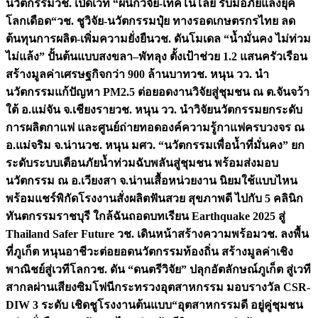
นวัตกรรม
วช. เปิดเวที “ผนึกวิจัย-เทคโนโลยี รับมือภัยแล้งยุค
โลกเดือด“
วช. ชูวิจัย-นวัตกรรมปุ๋ย ทางรอดเกษตรกรไทย ลด
ต้นทุนการผลิต-เพิ่มความยั่งยืน
วช. ดันโมเดล “น้ำมั่นคง ไม่ท่วม
ไม่แล้ง” ปั้นต้นแบบสงขลา–พัทลุง ตั้งเป้าช่วย 1.2 แสนครัวเรือน
สร้างมูลค่าเศรษฐกิจกว่า 900 ล้านบาท
วช. หนุน วว. นำ
นวัตกรรมแก้ปัญหา PM2.5 ต่อยอดงานวิจัยสู่ชุมชน ณ ต.จันจว้า
ใต้ อ.แม่จัน จ.เชียงราย
วช. หนุน วว. นำวิจัยนวัตกรรมยกระดับ
การผลิตกาแฟ และศูนย์ถ่ายทอดองค์ความรู้กาแฟครบวงจร ณ
อ.แม่จริม จ.น่าน
วช. หนุน มศว. “นวัตกรรมเพื่อน้ำที่มั่นคง” ยก
ระดับระบบเตือนภัยน้ำท่วมฉับพลันสู่ชุมชน พร้อมส่งมอบ
นวัตกรรม ณ อ.เวียงสา จ.น่าน
เสื้อหน่วยงาน นิยมใช้แบบไหน
พร้อมแชร์พิกัดโรงงานสั่งผลิต
ฟันสวย สุขภาพดี ไปกับ 5 คลินิก
ทันตกรรมราชบุรี ใกล้ฉัน
ถอดบทเรียน Earthquake 2025 สู่
Thailand Safer Future วช. เดินหน้าสร้างความพร้อม
วช. ลงพื้น
ที่ภูเก็ต หนุนอาชีวะต่อยอดนวัตกรรมท้องถิ่น สร้างมูลค่าเชิง
พาณิชย์สู่เวทีโลก
วช. ดัน “ดนตรีวิจัย” ปลุกอัตลักษณ์ภูเก็ต สู่เวที
สากลผ่านเสียงซิมโฟนี
กระทรวงอุตสาหกรรม มอบรางวัล CSR-
DIW 3 ระดับ เชิดชูโรงงานต้นแบบ“อุตสาหกรรมดี อยู่คู่ชุมชน