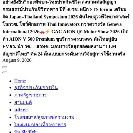
อย่างยั่งยืน”
กองทัพบก-ไทยประกันชีวิต ลงนามต่อสัญญา
กรมธรรม์ประกันชีวิตทหาร ปีที่ 40
วช. ผนึก STS forum เตรียม
จัด Japan–Thailand Symposium 2026 ดันไทยสู่เวทีวิทยาศาสตร์
โลก
วช. โชว์ศักยภาพ Thai Innovators กวาดรางวัล Geneva
International 2026
GAC AION บุก Motor Show 2026 เปิด
ตัว AION V 500 Premium ชูบริการครบวงจร ดันไทยสู่ฮับ
EV
อว. นำ วช. – สวทช. มอบรางวัลสุดยอดผลงาน “LLM
สัญชาติไทย” ดัน 24 ต้นแบบยกระดับงานวิจัยสู่การใช้งานจริง
August 9, 2026
Home
ธุรกิจ/ประกัน/การเงิน
ภาครัฐ/ราชการ
ยานยนต์
อสังหา
โรงพยบาล/สุขภาพ/ความงาม
โรงแรม/ท่องเที่ยว/อาหาร
บันเทิง/กีฬา