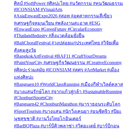
ศิลป์ #SoftPower #ศิลปะไทย #นวัตกรรม #ทุนวัฒนธรรม
#ICONSIAM #VisualArts
#AsiaEnwastExpo2026 #สอท #อุตสาหกรรมสีเขียว
#เศรษฐกิจหมุนเวียน #พลังงานสะอาด #ESG
#EnwastExpo #GreenFuture #CircularEconomy
#ThailandIndustry #สิ่งแวดล้อมยั่งยืน
#BaliChoralFestival #วงปล่อยแก่ประเทศไทย #วิจัยเพื่อ
สังคมสูงวัย
#BangkokArtFestival #BAF11 #CraftYourDreams
#PaintYourCity #เศรษฐกิจวัฒนธรรม #CreativeEconomy
#ศิลปะร่วมสมัย #ICONSIAM #สศร #ArtMarket #เมือง
แห่งศิลปะ
#Bangsaen10 #WorldClassRunning #เมืองกีฬาเวิลด์คลาส
#บางแสนรักษ์โลก #จากแก้วสู่กล้า #SustainableRunning
#ChonburiSportsCity
#Bangsaen42 #ChonburiMarathon #มาราธอนระดับโลก
#SportTourism #บางแสน #นักวิ่งเคนยา #อนุชิตจิว #ปิยะ
นุชสุขชาติ #งานวิ่งไทยโกอินเตอร์
#BarBQPlaza #บาร์บีคิวพลาซ่า #วิตอะเดย์ #บาร์บีกอน