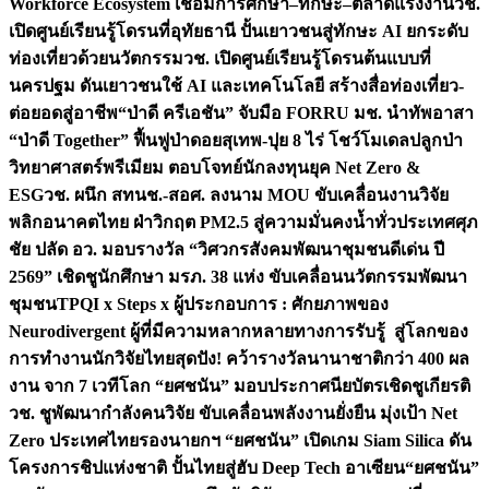
Workforce Ecosystem เชื่อมการศึกษา–ทักษะ–ตลาดแรงงาน
วช.
เปิดศูนย์เรียนรู้โดรนที่อุทัยธานี ปั้นเยาวชนสู่ทักษะ AI ยกระดับ
ท่องเที่ยวด้วยนวัตกรรม
วช. เปิดศูนย์เรียนรู้โดรนต้นแบบที่
นครปฐม ดันเยาวชนใช้ AI และเทคโนโลยี สร้างสื่อท่องเที่ยว-
ต่อยอดสู่อาชีพ
“ป่าดี ครีเอชัน” จับมือ FORRU มช. นำทัพอาสา
“ป่าดี Together” ฟื้นฟูป่าดอยสุเทพ-ปุย 8 ไร่ โชว์โมเดลปลูกป่า
วิทยาศาสตร์พรีเมียม ตอบโจทย์นักลงทุนยุค Net Zero &
ESG
วช. ผนึก สทนช.-สอศ. ลงนาม MOU ขับเคลื่อนงานวิจัย
พลิกอนาคตไทย ฝ่าวิกฤต PM2.5 สู่ความมั่นคงน้ำทั่วประเทศ
ศุภ
ชัย ปลัด อว. มอบรางวัล “วิศวกรสังคมพัฒนาชุมชนดีเด่น ปี
2569” เชิดชูนักศึกษา มรภ. 38 แห่ง ขับเคลื่อนนวัตกรรมพัฒนา
ชุมชน
TPQI x Steps x ผู้ประกอบการ : ศักยภาพของ
Neurodivergent ผู้ที่มีความหลากหลายทางการรับรู้ สู่โลกของ
การทำงาน
นักวิจัยไทยสุดปัง! คว้ารางวัลนานาชาติกว่า 400 ผล
งาน จาก 7 เวทีโลก “ยศชนัน” มอบประกาศนียบัตรเชิดชูเกียรติ
วช. ชูพัฒนากำลังคนวิจัย ขับเคลื่อนพลังงานยั่งยืน มุ่งเป้า Net
Zero ประเทศไทย
รองนายกฯ “ยศชนัน” เปิดเกม Siam Silica ดัน
โครงการชิปแห่งชาติ ปั้นไทยสู่ฮับ Deep Tech อาเซียน
“ยศชนัน”