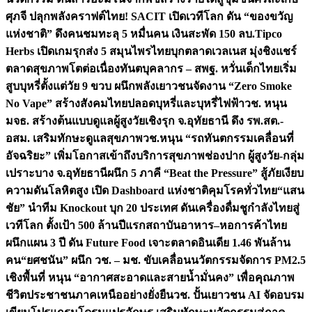
ศุภจี ปลุกพลังคราฟต์ไทย! SACIT เปิดเวทีโลก ดัน “ของขวัญ
แห่งชาติ” ดึงคนชมทะลุ 5 หมื่นคน เงินสะพัด 150 ลบ.
Tipco
Herbs เปิดเกมรุกส่ง 5 สมุนไพรไทยบุกตลาดเวลเนส มุ่งชิงแชร์
ตลาดสุขภาพโตต่อเนื่อง
ทันตบุคลากร – สพฐ. หวั่นเด็กไทยเริ่ม
สูบบุหรี่ตั้งแต่วัย 9 ขวบ ผนึกพลังเยาวชนจัดงาน “Zero Smoke
No Vape” สร้างสังคมไทยปลอดบุหรี่และบุหรี่ไฟฟ้า
วช. หนุน
มจธ. สร้างต้นแบบดูแลผู้สูงวัยเชิงรุก จ.อุทัยธานี ดึง รพ.สต.-
อสม. เสริมทักษะดูแลสุขภาพ
วช.หนุน “รถทันตกรรมเคลื่อนที่
อัจฉริยะ” เพิ่มโอกาสเข้าถึงบริการสุขภาพช่องปาก ผู้สูงวัย-กลุ่ม
เปราะบาง จ.อุทัยธานี
ผนึก 5 ภาคี “Beat the Pressure” สู้ภัยเงียบ
ความดันโลหิตสูง เปิด Dashboard แห่งชาติคุมโรคทั่วไทย
“แสน
ชัย” นำทีม Knockout บุก 20 ประเทศ ดันเครื่องดื่มชูกำลังไทยสู่
เวทีโลก ตั้งเป้า 500 ล้านปีแรก
สถาบันอาหาร–หอการค้าไทย
ผนึกแผน 3 ปี ดัน Future Food เจาะตลาดอินเดีย 1.46 พันล้าน
คน
“ยศชนัน” ผนึก วช. – มช. ขับเคลื่อนนวัตกรรมจัดการ PM2.5
เชิงพื้นที่ หนุน “อากาศสะอาดและสายน้ำมั่นคง” เพื่อคุณภาพ
ชีวิตประชาชนภาคเหนืออย่างยั่งยืน
วช. ปั้นเยาวชน AI จัดอบรม