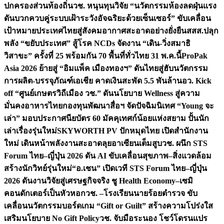
ปกครองส่วนท้องถิ่น
วช. หนุนทุนวิจัย “นวัตกรรมห้องลดฝุ่นแรง
ดันบวกควบคู่ระบบเฝ้าระวังอัจฉริยะด้วยเซ็นเซอร์” ขับเคลื่อน
เป้าหมายประเทศไทยสู่สังคมอากาศสะอาดอย่างยั่งยืน
สสส.ปลุก
พลัง “ขยับประเทศ” สู้โรค NCDs จัดงาน “เดิน-วิ่งสมาธิ
วิสาขะ” ครั้งที่ 25 พร้อมกัน 70 พื้นที่ทั่วไทย 31 พ.ค.นี้
ProPak
Asia 2026 ย้ายสู่ “อิมแพ็ค เมืองทองฯ” ดันไทยสู่ฮับนวัตกรรม
การผลิต-บรรจุภัณฑ์เอเชีย คาดเงินสะพัด 5.5 พันล้าน
อว. Kick
off “ศูนย์เกษตรวิถีเมือง วช.” ดันนโยบาย Wellness สู่ความ
มั่นคงอาหารไทย
กองทุนพัฒนาสื่อฯ จัดปัจฉิมนิเทศ “Young จะ
เล่า” มอบประกาศนียบัตร 60 มัคคุเทศก์น้อยแห่งสยาม ปั้นนัก
เล่าเรื่องรุ่นใหม่
SKYWORTH PV ปักหมุดไทย เปิดสำนักงาน
ใหม่ เดินหน้าพลังงานสะอาดลุยอาเซียนเต็มสูบ
วช. ผนึก STS
Forum ไทย–ญี่ปุ่น 2026 ดัน AI ขับเคลื่อนสุขภาพ–สิ่งแวดล้อม
สร้างนักวิทย์รุ่นใหม่
“อ.เชน” เปิดเวที STS Forum ไทย–ญี่ปุ่น
2026 ดันงานวิจัยสู่เศรษฐกิจจริง ชู Health Economy–เซมิ
คอนดักเตอร์เป็นหัวหอก
วช. –โรงเรียนนายร้อยตำรวจ ขับ
เคลื่อนนวัตกรรมบอร์ดเกม “Gift or Guilt” สร้างความโปร่งใส
เสริมนโยบาย No Gift Policy
วช. จับมือระนอง โชว์โดรนแปร