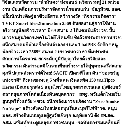
วิจัยและนวัตกรรม ‘น้ำมั่นคง’ ส่งมอบ 9 นวัตกรรมสู่ 21 หน่วย
งาน ขับเคลื่อนการบริหารจัดการน้ำขอนแก่น–ชัยภูมิ
วช.-สอศ.
ปลื้มนักประดิษฐ์อาชีวะอีสาน คว้ารางวัล “กิจกรรมติดดาว”
TVET Smart Idea2Innovation 2569 ดันผลงานสู่การใช้งาน
จริง
“หนูน้อยจ้าวเวหา” ปี 69 สนาม 2 ได้แชมป์แล้ว! วช. ปั้น
เยาวชนสู่นวัตกรเทคโนโลยีไร้คนขับ ชิงถ้วยพระราชทานฯ
วช.
ผนึกสมาคมกีฬาเครื่องบินจำลองฯ และ ThaiPBS จัดศึก “หนู
น้อยจ้าวเวหา 2569” สนาม 2 เยาวชนกว่า 60 ทีมประชัน
ศักยภาพโดรน
วช. ยกระดับภูมิปัญญาไทยด้วยวิจัยและ
นวัตกรรม ดันสารอะมิโนจากพืชสร้างรายได้สู่ชุมชนศรีสะเกษ
ศุภจี ปลุกพลังคราฟต์ไทย! SACIT เปิดเวทีโลก ดัน “ของขวัญ
แห่งชาติ” ดึงคนชมทะลุ 5 หมื่นคน เงินสะพัด 150 ลบ.
Tipco
Herbs เปิดเกมรุกส่ง 5 สมุนไพรไทยบุกตลาดเวลเนส มุ่งชิงแชร์
ตลาดสุขภาพโตต่อเนื่อง
ทันตบุคลากร – สพฐ. หวั่นเด็กไทยเริ่ม
สูบบุหรี่ตั้งแต่วัย 9 ขวบ ผนึกพลังเยาวชนจัดงาน “Zero Smoke
No Vape” สร้างสังคมไทยปลอดบุหรี่และบุหรี่ไฟฟ้า
วช. หนุน
มจธ. สร้างต้นแบบดูแลผู้สูงวัยเชิงรุก จ.อุทัยธานี ดึง รพ.สต.-
อสม. เสริมทักษะดูแลสุขภาพ
วช.หนุน “รถทันตกรรมเคลื่อนที่