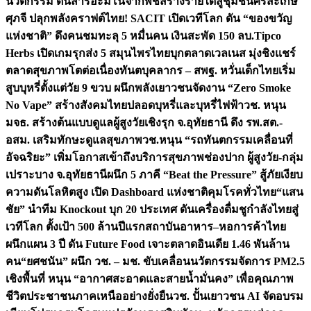
นวัตกรรม ดันสารอะมิโนจากพืชสร้างรายได้สู่ชุมชนศรีสะเกษ
ศุภจี ปลุกพลังคราฟต์ไทย! SACIT เปิดเวทีโลก ดัน “ของขวัญ
แห่งชาติ” ดึงคนชมทะลุ 5 หมื่นคน เงินสะพัด 150 ลบ.
Tipco
Herbs เปิดเกมรุกส่ง 5 สมุนไพรไทยบุกตลาดเวลเนส มุ่งชิงแชร์
ตลาดสุขภาพโตต่อเนื่อง
ทันตบุคลากร – สพฐ. หวั่นเด็กไทยเริ่ม
สูบบุหรี่ตั้งแต่วัย 9 ขวบ ผนึกพลังเยาวชนจัดงาน “Zero Smoke
No Vape” สร้างสังคมไทยปลอดบุหรี่และบุหรี่ไฟฟ้า
วช. หนุน
มจธ. สร้างต้นแบบดูแลผู้สูงวัยเชิงรุก จ.อุทัยธานี ดึง รพ.สต.-
อสม. เสริมทักษะดูแลสุขภาพ
วช.หนุน “รถทันตกรรมเคลื่อนที่
อัจฉริยะ” เพิ่มโอกาสเข้าถึงบริการสุขภาพช่องปาก ผู้สูงวัย-กลุ่ม
เปราะบาง จ.อุทัยธานี
ผนึก 5 ภาคี “Beat the Pressure” สู้ภัยเงียบ
ความดันโลหิตสูง เปิด Dashboard แห่งชาติคุมโรคทั่วไทย
“แสน
ชัย” นำทีม Knockout บุก 20 ประเทศ ดันเครื่องดื่มชูกำลังไทยสู่
เวทีโลก ตั้งเป้า 500 ล้านปีแรก
สถาบันอาหาร–หอการค้าไทย
ผนึกแผน 3 ปี ดัน Future Food เจาะตลาดอินเดีย 1.46 พันล้าน
คน
“ยศชนัน” ผนึก วช. – มช. ขับเคลื่อนนวัตกรรมจัดการ PM2.5
เชิงพื้นที่ หนุน “อากาศสะอาดและสายน้ำมั่นคง” เพื่อคุณภาพ
ชีวิตประชาชนภาคเหนืออย่างยั่งยืน
วช. ปั้นเยาวชน AI จัดอบรม