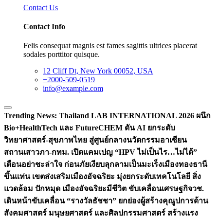
Contact Us
Contact Info
Felis consequat magnis est fames sagittis ultrices placerat
sodales porttitor quisque.
12 Cliff Dt, New York 00052, USA
+2000-509-0519
info@example.com
Trending News:
Thailand LAB INTERNATIONAL 2026 ผนึก
Bio+HealthTech และ FutureCHEM ดัน AI ยกระดับ
วิทยาศาสตร์-สุขภาพไทย สู่ศูนย์กลางนวัตกรรมอาเซียน
สถานเสาวภา-กทม. เปิดแคมเปญ “HPV ไม่เป็นไร…ไม่ได้”
เตือนอย่าชะล่าใจ ก่อนภัยเงียบลุกลามเป็นมะเร็ง
เมืองทองธานี
ขึ้นแท่น เขตส่งเสริมเมืองอัจฉริยะ มุ่งยกระดับเทคโนโลยี สิ่ง
แวดล้อม ปักหมุด เมืองอัจฉริยะมีชีวิต ขับเคลื่อนเศรษฐกิจ
วช.
เดินหน้าขับเคลื่อน “รางวัลธัชชา” ยกย่องผู้สร้างคุณูปการด้าน
สังคมศาสตร์ มนุษยศาสตร์ และศิลปกรรมศาสตร์ สร้างแรง