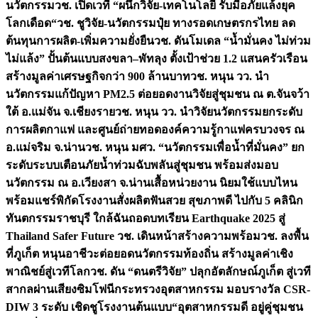
นวัตกรรม
วช. เปิดเวที “ผนึกวิจัย-เทคโนโลยี รับมือภัยแล้งยุค
โลกเดือด“
วช. ชูวิจัย-นวัตกรรมปุ๋ย ทางรอดเกษตรกรไทย ลด
ต้นทุนการผลิต-เพิ่มความยั่งยืน
วช. ดันโมเดล “น้ำมั่นคง ไม่ท่วม
ไม่แล้ง” ปั้นต้นแบบสงขลา–พัทลุง ตั้งเป้าช่วย 1.2 แสนครัวเรือน
สร้างมูลค่าเศรษฐกิจกว่า 900 ล้านบาท
วช. หนุน วว. นำ
นวัตกรรมแก้ปัญหา PM2.5 ต่อยอดงานวิจัยสู่ชุมชน ณ ต.จันจว้า
ใต้ อ.แม่จัน จ.เชียงราย
วช. หนุน วว. นำวิจัยนวัตกรรมยกระดับ
การผลิตกาแฟ และศูนย์ถ่ายทอดองค์ความรู้กาแฟครบวงจร ณ
อ.แม่จริม จ.น่าน
วช. หนุน มศว. “นวัตกรรมเพื่อน้ำที่มั่นคง” ยก
ระดับระบบเตือนภัยน้ำท่วมฉับพลันสู่ชุมชน พร้อมส่งมอบ
นวัตกรรม ณ อ.เวียงสา จ.น่าน
เสื้อหน่วยงาน นิยมใช้แบบไหน
พร้อมแชร์พิกัดโรงงานสั่งผลิต
ฟันสวย สุขภาพดี ไปกับ 5 คลินิก
ทันตกรรมราชบุรี ใกล้ฉัน
ถอดบทเรียน Earthquake 2025 สู่
Thailand Safer Future วช. เดินหน้าสร้างความพร้อม
วช. ลงพื้น
ที่ภูเก็ต หนุนอาชีวะต่อยอดนวัตกรรมท้องถิ่น สร้างมูลค่าเชิง
พาณิชย์สู่เวทีโลก
วช. ดัน “ดนตรีวิจัย” ปลุกอัตลักษณ์ภูเก็ต สู่เวที
สากลผ่านเสียงซิมโฟนี
กระทรวงอุตสาหกรรม มอบรางวัล CSR-
DIW 3 ระดับ เชิดชูโรงงานต้นแบบ“อุตสาหกรรมดี อยู่คู่ชุมชน