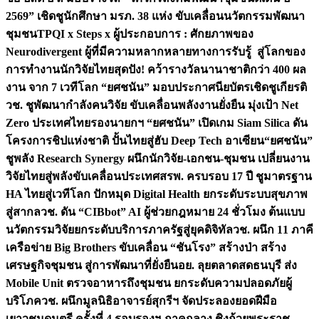
2569” เชิดชูนักศึกษา มรภ. 38 แห่ง ขับเคลื่อนนวัตกรรมพัฒนา
ชุมชน
TPQI x Steps x ผู้ประกอบการ : ศักยภาพของ
Neurodivergent ผู้ที่มีความหลากหลายทางการรับรู้ สู่โลกของ
การทำงาน
นักวิจัยไทยสุดปัง! คว้ารางวัลนานาชาติกว่า 400 ผล
งาน จาก 7 เวทีโลก “ยศชนัน” มอบประกาศนียบัตรเชิดชูเกียรติ
วช. ชูพัฒนากำลังคนวิจัย ขับเคลื่อนพลังงานยั่งยืน มุ่งเป้า Net
Zero ประเทศไทย
รองนายกฯ “ยศชนัน” เปิดเกม Siam Silica ดัน
โครงการชิปแห่งชาติ ปั้นไทยสู่ฮับ Deep Tech อาเซียน
“ยศชนัน”
ชูพลัง Research Synergy ผนึกนักวิจัย-เอกชน-ชุมชน เปลี่ยนงาน
วิจัยไทยสู่พลังขับเคลื่อนประเทศ
สรพ. ครบรอบ 17 ปี ชูมาตรฐาน
HA ไทยสู่เวทีโลก ปักหมุด Digital Health ยกระดับระบบสุขภาพ
สู่สากล
วช. ดัน “CIBbot” AI ผู้ช่วยกฎหมาย 24 ชั่วโมง ต้นแบบ
นวัตกรรมวิจัยยกระดับบริการภาครัฐสู่ยุคดิจิทัล
วช. ผนึก 11 ภาคี
เครือข่าย Big Brothers ขับเคลื่อน “ชันโรง” สร้างป่า สร้าง
เศรษฐกิจชุมชน สู่การพัฒนาที่ยั่งยืน
อย. ลุยตลาดสดธนบุรี ส่ง
Mobile Unit ตรวจอาหารถึงชุมชน ยกระดับความปลอดภัยผู้
บริโภค
วช. ผนึกมูลนิธิอาจารย์สุกรีฯ จัดประลองยอดฝีมือ
เยาวชนดนตรี ครั้งที่ 4 รอบรองฯ ภาคกลาง ชิงถ้วยพระราช