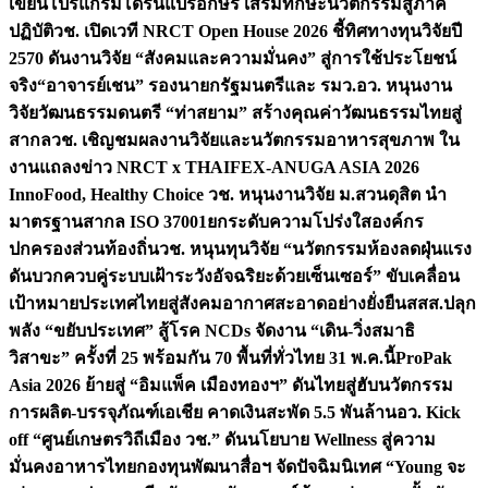
เขียนโปรแกรมโดรนแปรอักษร เสริมทักษะนวัตกรรมสู่ภาค
ปฏิบัติ
วช. เปิดเวที NRCT Open House 2026 ชี้ทิศทางทุนวิจัยปี
2570 ดันงานวิจัย “สังคมและความมั่นคง” สู่การใช้ประโยชน์
จริง
“อาจารย์เชน” รองนายกรัฐมนตรีและ รมว.อว. หนุนงาน
วิจัยวัฒนธรรมดนตรี “ท่าสยาม” สร้างคุณค่าวัฒนธรรมไทยสู่
สากล
วช. เชิญชมผลงานวิจัยและนวัตกรรมอาหารสุขภาพ ใน
งานแถลงข่าว NRCT x THAIFEX-ANUGA ASIA 2026
InnoFood, Healthy Choice
วช. หนุนงานวิจัย ม.สวนดุสิต นำ
มาตรฐานสากล ISO 37001ยกระดับความโปร่งใสองค์กร
ปกครองส่วนท้องถิ่น
วช. หนุนทุนวิจัย “นวัตกรรมห้องลดฝุ่นแรง
ดันบวกควบคู่ระบบเฝ้าระวังอัจฉริยะด้วยเซ็นเซอร์” ขับเคลื่อน
เป้าหมายประเทศไทยสู่สังคมอากาศสะอาดอย่างยั่งยืน
สสส.ปลุก
พลัง “ขยับประเทศ” สู้โรค NCDs จัดงาน “เดิน-วิ่งสมาธิ
วิสาขะ” ครั้งที่ 25 พร้อมกัน 70 พื้นที่ทั่วไทย 31 พ.ค.นี้
ProPak
Asia 2026 ย้ายสู่ “อิมแพ็ค เมืองทองฯ” ดันไทยสู่ฮับนวัตกรรม
การผลิต-บรรจุภัณฑ์เอเชีย คาดเงินสะพัด 5.5 พันล้าน
อว. Kick
off “ศูนย์เกษตรวิถีเมือง วช.” ดันนโยบาย Wellness สู่ความ
มั่นคงอาหารไทย
กองทุนพัฒนาสื่อฯ จัดปัจฉิมนิเทศ “Young จะ