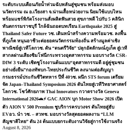
ระดับระบบเตือนภัยน้ำท่วมฉับพลันสู่ชุมชน พร้อมส่งมอบ
นวัตกรรม ณ อ.เวียงสา จ.น่าน
เสื้อหน่วยงาน นิยมใช้แบบไหน
พร้อมแชร์พิกัดโรงงานสั่งผลิต
ฟันสวย สุขภาพดี ไปกับ 5 คลินิก
ทันตกรรมราชบุรี ใกล้ฉัน
ถอดบทเรียน Earthquake 2025 สู่
Thailand Safer Future วช. เดินหน้าสร้างความพร้อม
วช. ลงพื้น
ที่ภูเก็ต หนุนอาชีวะต่อยอดนวัตกรรมท้องถิ่น สร้างมูลค่าเชิง
พาณิชย์สู่เวทีโลก
วช. ดัน “ดนตรีวิจัย” ปลุกอัตลักษณ์ภูเก็ต สู่เวที
สากลผ่านเสียงซิมโฟนี
กระทรวงอุตสาหกรรม มอบรางวัล CSR-
DIW 3 ระดับ เชิดชูโรงงานต้นแบบ“อุตสาหกรรมดี อยู่คู่ชุมชน
อย่างยั่งยืน”
กองทัพบก-ไทยประกันชีวิต ลงนามต่อสัญญา
กรมธรรม์ประกันชีวิตทหาร ปีที่ 40
วช. ผนึก STS forum เตรียม
จัด Japan–Thailand Symposium 2026 ดันไทยสู่เวทีวิทยาศาสตร์
โลก
วช. โชว์ศักยภาพ Thai Innovators กวาดรางวัล Geneva
International 2026
🚗⚡️ GAC AION บุก Motor Show 2026 เปิด
ตัว AION V 500 Premium ชูบริการครบวงจร ดันไทยสู่ฮับ
EV
อว. นำ วช. – สวทช. มอบรางวัลสุดยอดผลงาน “LLM
สัญชาติไทย” ดัน 24 ต้นแบบยกระดับงานวิจัยสู่การใช้งานจริง
August 8, 2026