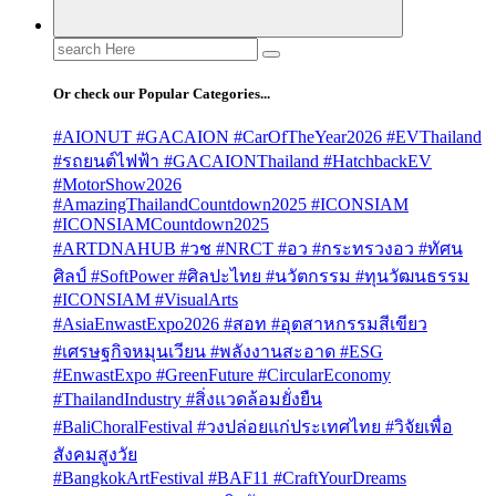
Search
for:
Or check our Popular Categories...
#AIONUT #GACAION #CarOfTheYear2026 #EVThailand
#รถยนต์ไฟฟ้า #GACAIONThailand #HatchbackEV
#MotorShow2026
#AmazingThailandCountdown2025 #ICONSIAM
#ICONSIAMCountdown2025
#ARTDNAHUB #วช #NRCT #อว #กระทรวงอว #ทัศน
ศิลป์ #SoftPower #ศิลปะไทย #นวัตกรรม #ทุนวัฒนธรรม
#ICONSIAM #VisualArts
#AsiaEnwastExpo2026 #สอท #อุตสาหกรรมสีเขียว
#เศรษฐกิจหมุนเวียน #พลังงานสะอาด #ESG
#EnwastExpo #GreenFuture #CircularEconomy
#ThailandIndustry #สิ่งแวดล้อมยั่งยืน
#BaliChoralFestival #วงปล่อยแก่ประเทศไทย #วิจัยเพื่อ
สังคมสูงวัย
#BangkokArtFestival #BAF11 #CraftYourDreams