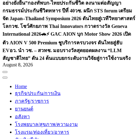
อย่างยั่งยืน”
กองทัพบก-ไทยประกันชีวิต ลงนามต่อสัญญา
กรมธรรม์ประกันชีวิตทหาร ปีที่ 40
วช. ผนึก STS forum เตรียม
จัด Japan–Thailand Symposium 2026 ดันไทยสู่เวทีวิทยาศาสตร์
โลก
วช. โชว์ศักยภาพ Thai Innovators กวาดรางวัล Geneva
International 2026
🚗⚡️ GAC AION บุก Motor Show 2026 เปิด
ตัว AION V 500 Premium ชูบริการครบวงจร ดันไทยสู่ฮับ
EV
อว. นำ วช. – สวทช. มอบรางวัลสุดยอดผลงาน “LLM
สัญชาติไทย” ดัน 24 ต้นแบบยกระดับงานวิจัยสู่การใช้งานจริง
August 8, 2026
Home
ธุรกิจ/ประกัน/การเงิน
ภาครัฐ/ราชการ
ยานยนต์
อสังหา
โรงพยบาล/สุขภาพ/ความงาม
โรงแรม/ท่องเที่ยว/อาหาร