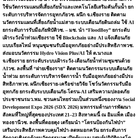
ใช้นวัตกรรมแผนที่เสี่ยงภัยน้ำและเทคโนโลยีเสริมคันกั้นน้ำ ยก
ระดับการบริหารจัดการอุทกภัย
วช. ผนึก จ.เชียงราย ติดตาม
นวัตกรรมแผนที่เสี่ยงภัยน้ำแม่สาย-ระบบเตือนภัยดินถล่ม ใช้ AI
ยกระดับการรับมือภัยพิบัติ
วช. – มช. นำ “FloodBoy” ยกระดับ
เฝ้าระวังน้ำท่วมเชียงราย ใช้ Blockchain และ AI แจ้งเตือนภัย
แบบเรียลไทม์ หนุนชุมชนรับมืออุทกภัยอย่างมีประสิทธิภาพ
วช.
ส่งมอบนวัตกรรม Hydro Vision Plus/AI ให้ ต.นางแล
จ.เชียงราย ยกระดับระบบเฝ้าระวัง-เตือนภัยน้ำท่วมชุมชนด้วย
AI
วช. ลงพื้นที่ “ฝายเชียงราย” ติดตามนวัตกรรมระบบเตือนภัย
น้ำท่วม ยกระดับการบริหารจัดการน้ำ รับมืออุทกภัยอย่างมีประ
สิทธิภาพ
วช. ผนึกเชียงราย-เครือข่ายวิจัย โชว์นวัตกรรมรับมือ
อุทกภัย ยกระดับระบบเตือนภัย-โดรน-AI เสริมความปลอดภัย
ประชาชน
รมว.พม. ชวนคนไทยร่วมเป็นส่วนหนึ่งของงาน Social
Development Expo 2026 (SDX 2026) มหกรรมด้านการพัฒนา
สังคมที่ใหญ่ที่สุดของประเทศ 21–23 สิงหาคมนี้ ณ อิมแพ็ค เมือง
ทองธานี
วช. ลงพื้นที่ดอยตุง เตรียมนำ “โดรนป้องกันไฟป่า”
เสริมประสิทธิภาพควบคุมไฟป่า-ลดหมอกควัน ยกระดับการ
จัดการเชิงรุกด้วยนวัตกรรม
วช.เปิดต้นแบบ “ศูนย์ปฏิบัติการโด