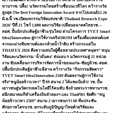
ทานฯ
วช. ปลื้ม! นวัตกรรมไทยสร้างชื่อบนเวทีโลก คว้ารางวัล
สูงสุด The Best Foreign Innovation Award จากโปแลนด์
22-26
มิ.ย.นี้ วช.เปิดมหกรรมวิจัยแห่งชาติ ‘Thailand Research Expo
2026’ ปีที่ 21 โชว์ 1,000 ผลงานวิจัย เปลี่ยนอนาคตไทย
วช. –
สอศ. ปั้นนักประดิษฐ์อาชีวะรุ่นใหม่ ผ่านโครงการ TVET Smart
Idea2Innovation สู่การใช้งานจริง
OROM เครื่องดื่มแพลนต์เบส
จากมะม่วงหิมพานต์และกล้วยน้ำว้าดิบ สร้างกระแสใน
THAIFEX 2026 ดึงความสนใจผู้ซื้อหลายประเทศ
“ดนุพร” หนุน
วิจัยและนวัตกรรม ‘น้ำมั่นคง’ ส่งมอบ 9 นวัตกรรมสู่ 21 หน่วย
งาน ขับเคลื่อนการบริหารจัดการน้ำขอนแก่น–ชัยภูมิ
วช.-สอศ.
ปลื้มนักประดิษฐ์อาชีวะอีสาน คว้ารางวัล “กิจกรรมติดดาว”
TVET Smart Idea2Innovation 2569 ดันผลงานสู่การใช้งาน
จริง
“หนูน้อยจ้าวเวหา” ปี 69 สนาม 2 ได้แชมป์แล้ว! วช. ปั้น
เยาวชนสู่นวัตกรเทคโนโลยีไร้คนขับ ชิงถ้วยพระราชทานฯ
วช.
ผนึกสมาคมกีฬาเครื่องบินจำลองฯ และ ThaiPBS จัดศึก “หนู
น้อยจ้าวเวหา 2569” สนาม 2 เยาวชนกว่า 60 ทีมประชัน
ศักยภาพโดรน
วช. ยกระดับภูมิปัญญาไทยด้วยวิจัยและ