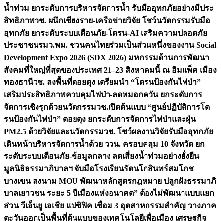
น้ำท่วม ยกระดับการบริหารจัดการน้ำ รับมืออุทกภัยอย่างมีประ
สิทธิภาพ
วช. ผนึกเชียงราย-เครือข่ายวิจัย โชว์นวัตกรรมรับมือ
อุทกภัย ยกระดับระบบเตือนภัย-โดรน-AI เสริมความปลอดภัย
ประชาชน
รมว.พม. ชวนคนไทยร่วมเป็นส่วนหนึ่งของงาน Social
Development Expo 2026 (SDX 2026) มหกรรมด้านการพัฒนา
สังคมที่ใหญ่ที่สุดของประเทศ 21–23 สิงหาคมนี้ ณ อิมแพ็ค เมือง
ทองธานี
วช. ลงพื้นที่ดอยตุง เตรียมนำ “โดรนป้องกันไฟป่า”
เสริมประสิทธิภาพควบคุมไฟป่า-ลดหมอกควัน ยกระดับการ
จัดการเชิงรุกด้วยนวัตกรรม
วช.เปิดต้นแบบ “ศูนย์ปฏิบัติการโด
รนป้องกันไฟป่า” ดอยตุง ยกระดับการจัดการไฟป่าและฝุ่น
PM2.5 ด้วยวิจัยและนวัตกรรม
วช. โชว์ผลงานวิจัยรับมืออุทกภัย
เดินหน้าบริหารจัดการน้ำด้วย ววน. ครอบคลุม 10 จังหวัด ยก
ระดับระบบเตือนภัย-ข้อมูลกลาง ลดเสี่ยงน้ำท่วมอย่างยั่งยืน
มูลนิธิธรรมาภิบาลฯ จับมือโรงเรียนรัตนโกสินทร์สมโภช
บางเขน ลงนาม MOU พัฒนาหลักสูตรกฎหมาย ปลูกฝังธรรมาภิ
บาลเยาวชน ระยะ 5 ปี
เมืองแห่งอนาคต” ต้องไม่พัฒนาแบบแยก
ส่วน วีเอ็นยู เอเชีย แปซิฟิค เชื่อม 3 อุตสาหกรรมสำคัญ วางภาค
ตะวันออกเป็นพื้นที่ต้นแบบของเทคโนโลยีเพื่อเมือง เศรษฐกิจ