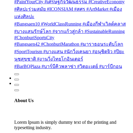
#PaintYourCity #เศรษฐกิจวัฒนธรรม #CreativeEconomy
#ศิลปะร่วมสมัย #ICONSIAM #สศร #ArtMarket #เมือง
แห่งศิลปะ
#Bangsaen10 #WorldClassRunning #เมืองกีฬาเวิลด์คลาส
#บางแสนรักษ์โลก #จากแก้วสู่กล้า #SustainableRunning
#ChonburiSportsCity
#Bangsaen42 #ChonburiMarathon #มาราธอนระดับโลก
#SportTourism #บางแสน #นักวิ่งเคนยา #อนุชิตจิว #ปิยะ
นุชสุขชาติ #งานวิ่งไทยโกอินเตอร์
#BarBQPlaza #บาร์บีคิวพลาซ่า #วิตอะเดย์ #บาร์บีกอน
About Us
Lorem Ipsum is simply dummy text of the printing and
typesetting industry.