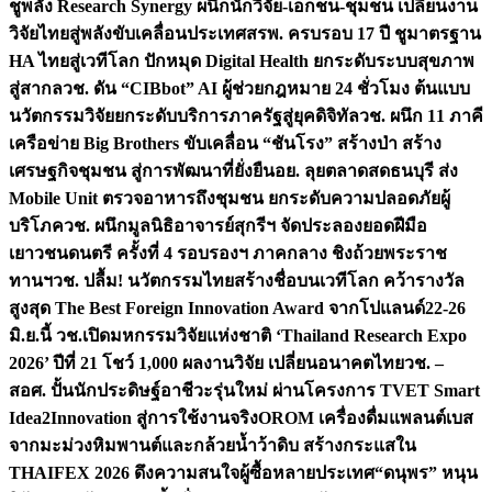
ชูพลัง Research Synergy ผนึกนักวิจัย-เอกชน-ชุมชน เปลี่ยนงาน
วิจัยไทยสู่พลังขับเคลื่อนประเทศ
สรพ. ครบรอบ 17 ปี ชูมาตรฐาน
HA ไทยสู่เวทีโลก ปักหมุด Digital Health ยกระดับระบบสุขภาพ
สู่สากล
วช. ดัน “CIBbot” AI ผู้ช่วยกฎหมาย 24 ชั่วโมง ต้นแบบ
นวัตกรรมวิจัยยกระดับบริการภาครัฐสู่ยุคดิจิทัล
วช. ผนึก 11 ภาคี
เครือข่าย Big Brothers ขับเคลื่อน “ชันโรง” สร้างป่า สร้าง
เศรษฐกิจชุมชน สู่การพัฒนาที่ยั่งยืน
อย. ลุยตลาดสดธนบุรี ส่ง
Mobile Unit ตรวจอาหารถึงชุมชน ยกระดับความปลอดภัยผู้
บริโภค
วช. ผนึกมูลนิธิอาจารย์สุกรีฯ จัดประลองยอดฝีมือ
เยาวชนดนตรี ครั้งที่ 4 รอบรองฯ ภาคกลาง ชิงถ้วยพระราช
ทานฯ
วช. ปลื้ม! นวัตกรรมไทยสร้างชื่อบนเวทีโลก คว้ารางวัล
สูงสุด The Best Foreign Innovation Award จากโปแลนด์
22-26
มิ.ย.นี้ วช.เปิดมหกรรมวิจัยแห่งชาติ ‘Thailand Research Expo
2026’ ปีที่ 21 โชว์ 1,000 ผลงานวิจัย เปลี่ยนอนาคตไทย
วช. –
สอศ. ปั้นนักประดิษฐ์อาชีวะรุ่นใหม่ ผ่านโครงการ TVET Smart
Idea2Innovation สู่การใช้งานจริง
OROM เครื่องดื่มแพลนต์เบส
จากมะม่วงหิมพานต์และกล้วยน้ำว้าดิบ สร้างกระแสใน
THAIFEX 2026 ดึงความสนใจผู้ซื้อหลายประเทศ
“ดนุพร” หนุน