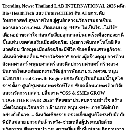
Skip
Trending News:
Thailand LAB INTERNATIONAL 2026 ผนึก
to
Bio+HealthTech และ FutureCHEM ดัน AI ยกระดับ
content
วิทยาศาสตร์-สุขภาพไทย สู่ศูนย์กลางนวัตกรรมอาเซียน
สถานเสาวภา-กทม. เปิดแคมเปญ “HPV ไม่เป็นไร…ไม่ได้”
เตือนอย่าชะล่าใจ ก่อนภัยเงียบลุกลามเป็นมะเร็ง
เมืองทองธานี
ขึ้นแท่น เขตส่งเสริมเมืองอัจฉริยะ มุ่งยกระดับเทคโนโลยี สิ่ง
แวดล้อม ปักหมุด เมืองอัจฉริยะมีชีวิต ขับเคลื่อนเศรษฐกิจ
วช.
เดินหน้าขับเคลื่อน “รางวัลธัชชา” ยกย่องผู้สร้างคุณูปการด้าน
สังคมศาสตร์ มนุษยศาสตร์ และศิลปกรรมศาสตร์ สร้างแรง
บันดาลใจและต่อยอดงานวิจัยสู่การพัฒนาประเทศ
วช. หนุน
นโยบาย Local Growth Engine ยกระดับทุเรียนต้นแม่น้ำมูลโค
ราช ตั้ง 9 ศูนย์ชุมชนเกษตรรักษ์โลก ขับเคลื่อนเกษตรด้วยวิจัย
และนวัตกรรม
สสว. ปลื้มงาน “OSS & SMEs GROW
TOGETHER FAIR 2026” ที่สงขลาประสบความสำเร็จ สร้าง
เม็ดเงินหมุนเวียนกว่า 5 ล้านบาท หนุน SMEs ภาคใต้เติบโต
อย่างยั่งยืน
วช. – จังหวัดเชียงราย ตรวจเยี่ยมศูนย์โดรนรับมือภัย
พิบัติแม่สาย ยกระดับเฝ้าระวัง–ช่วยเหลือผู้ประสบภัยด้วย
นวัตกรรม
เชียงราย นำ วช. ตรวจเยี่ยมพื้นที่แม่สาย ติดตามการ