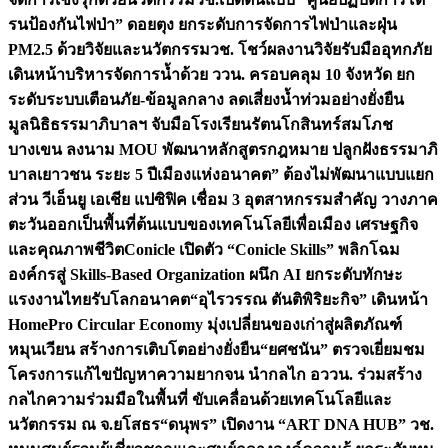
รนป้องกันไฟป่า” ดอยตุง ยกระดับการจัดการไฟป่าและฝุ่น
PM2.5 ด้วยวิจัยและนวัตกรรม
วช. โชว์ผลงานวิจัยรับมืออุทกภัย
เดินหน้าบริหารจัดการน้ำด้วย ววน. ครอบคลุม 10 จังหวัด ยก
ระดับระบบเตือนภัย-ข้อมูลกลาง ลดเสี่ยงน้ำท่วมอย่างยั่งยืน
มูลนิธิธรรมาภิบาลฯ จับมือโรงเรียนรัตนโกสินทร์สมโภช
บางเขน ลงนาม MOU พัฒนาหลักสูตรกฎหมาย ปลูกฝังธรรมาภิ
บาลเยาวชน ระยะ 5 ปี
เมืองแห่งอนาคต” ต้องไม่พัฒนาแบบแยก
ส่วน วีเอ็นยู เอเชีย แปซิฟิค เชื่อม 3 อุตสาหกรรมสำคัญ วางภาค
ตะวันออกเป็นพื้นที่ต้นแบบของเทคโนโลยีเพื่อเมือง เศรษฐกิจ
และคุณภาพชีวิต
Conicle เปิดตัว “Conicle Skills” พลิกโฉม
องค์กรสู่ Skills-Based Organization ผนึก AI ยกระดับทักษะ
แรงงานไทยรับโลกอนาคต
“อุไรวรรณ ตันติพิริยะกิจ” เดินหน้า
HomePro Circular Economy มุ่งเปลี่ยนของเก่าสู่ผลิตภัณฑ์
หมุนเวียน สร้างการเติบโตอย่างยั่งยืน
“ยศชนัน” ตรวจเยี่ยมชม
โครงการแก้ไขปัญหาความยากจน นำกลไก อววน. ร่วมสร้าง
กลไกความร่วมมือในพื้นที่ ขับเคลื่อนด้วยเทคโนโลยีและ
นวัตกรรม ณ จ.ยโสธร
“ดนุพร” เปิดงาน “ART DNA HUB” วช.