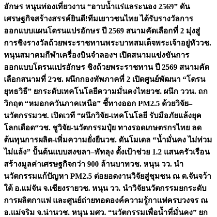
อักษร หนุนท่องเที่ยวงาน “อาบน้ำแร่แลระนอง 2569” ดัน
เศรษฐกิจสร้างสรรค์
ยินดี!ทีมเยาวชนไทย ได้รับรางวัลการ
ออกแบบแผนโดรนแปรอักษร ปี 2569 สนามคัดเลือกที่ 2 มุ่งสู่
การชิงรางวัลถ้วยพระราชทานพระบาทสมเด็จพระเจ้าอยู่หัว
วช.
หนุนสมาคมกีฬาเครื่องบินจำลองฯ เปิดสนามแข่งขันการ
ออกแบบโดรนแปรอักษร ชิงถ้วยพระราชทาน ปี 2569 สนามคัด
เลือกสนามที่ 2
วช. ผนึกกองทัพภาคที่ 2 เปิดศูนย์พัฒนา “โดรน
ยุทธวิธี” ยกระดับเทคโนโลยีความมั่นคงไทย
วช. ผนึก ววน. ถก
วิกฤต “หมอกควันภาคเหนือ” ชี้ทางออก PM2.5 ด้วยวิจัย–
นวัตกรรม
วช. เปิดเวที “ผนึกวิจัย-เทคโนโลยี รับมือภัยแล้งยุค
โลกเดือด“
วช. ชูวิจัย-นวัตกรรมปุ๋ย ทางรอดเกษตรกรไทย ลด
ต้นทุนการผลิต-เพิ่มความยั่งยืน
วช. ดันโมเดล “น้ำมั่นคง ไม่ท่วม
ไม่แล้ง” ปั้นต้นแบบสงขลา–พัทลุง ตั้งเป้าช่วย 1.2 แสนครัวเรือน
สร้างมูลค่าเศรษฐกิจกว่า 900 ล้านบาท
วช. หนุน วว. นำ
นวัตกรรมแก้ปัญหา PM2.5 ต่อยอดงานวิจัยสู่ชุมชน ณ ต.จันจว้า
ใต้ อ.แม่จัน จ.เชียงราย
วช. หนุน วว. นำวิจัยนวัตกรรมยกระดับ
การผลิตกาแฟ และศูนย์ถ่ายทอดองค์ความรู้กาแฟครบวงจร ณ
อ.แม่จริม จ.น่าน
วช. หนุน มศว. “นวัตกรรมเพื่อน้ำที่มั่นคง” ยก