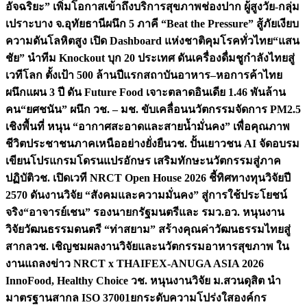
อัจฉริยะ” เพิ่มโอกาสเข้าถึงบริการสุขภาพช่องปาก ผู้สูงวัย-กลุ่ม
เปราะบาง จ.อุทัยธานี
ผนึก 5 ภาคี “Beat the Pressure” สู้ภัยเงียบ
ความดันโลหิตสูง เปิด Dashboard แห่งชาติคุมโรคทั่วไทย
“แสน
ชัย” นำทีม Knockout บุก 20 ประเทศ ดันเครื่องดื่มชูกำลังไทยสู่
เวทีโลก ตั้งเป้า 500 ล้านปีแรก
สถาบันอาหาร–หอการค้าไทย
ผนึกแผน 3 ปี ดัน Future Food เจาะตลาดอินเดีย 1.46 พันล้าน
คน
“ยศชนัน” ผนึก วช. – มช. ขับเคลื่อนนวัตกรรมจัดการ PM2.5
เชิงพื้นที่ หนุน “อากาศสะอาดและสายน้ำมั่นคง” เพื่อคุณภาพ
ชีวิตประชาชนภาคเหนืออย่างยั่งยืน
วช. ปั้นเยาวชน AI จัดอบรม
เขียนโปรแกรมโดรนแปรอักษร เสริมทักษะนวัตกรรมสู่ภาค
ปฏิบัติ
วช. เปิดเวที NRCT Open House 2026 ชี้ทิศทางทุนวิจัยปี
2570 ดันงานวิจัย “สังคมและความมั่นคง” สู่การใช้ประโยชน์
จริง
“อาจารย์เชน” รองนายกรัฐมนตรีและ รมว.อว. หนุนงาน
วิจัยวัฒนธรรมดนตรี “ท่าสยาม” สร้างคุณค่าวัฒนธรรมไทยสู่
สากล
วช. เชิญชมผลงานวิจัยและนวัตกรรมอาหารสุขภาพ ใน
งานแถลงข่าว NRCT x THAIFEX-ANUGA ASIA 2026
InnoFood, Healthy Choice
วช. หนุนงานวิจัย ม.สวนดุสิต นำ
มาตรฐานสากล ISO 37001ยกระดับความโปร่งใสองค์กร