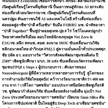
Workforce Ecosystem เชื่อมการศึกษา–ทักษะ–ตลาดแรงงาน
วช.
เปิดศูนย์เรียนรู้โดรนที่อุทัยธานี ปั้นเยาวชนสู่ทักษะ AI ยกระดับ
ท่องเที่ยวด้วยนวัตกรรม
วช. เปิดศูนย์เรียนรู้โดรนต้นแบบที่
นครปฐม ดันเยาวชนใช้ AI และเทคโนโลยี สร้างสื่อท่องเที่ยว-
ต่อยอดสู่อาชีพ
“ป่าดี ครีเอชัน” จับมือ FORRU มช. นำทัพอาสา
“ป่าดี Together” ฟื้นฟูป่าดอยสุเทพ-ปุย 8 ไร่ โชว์โมเดลปลูกป่า
วิทยาศาสตร์พรีเมียม ตอบโจทย์นักลงทุนยุค Net Zero &
ESG
วช. ผนึก สทนช.-สอศ. ลงนาม MOU ขับเคลื่อนงานวิจัย
พลิกอนาคตไทย ฝ่าวิกฤต PM2.5 สู่ความมั่นคงน้ำทั่วประเทศ
ศุภ
ชัย ปลัด อว. มอบรางวัล “วิศวกรสังคมพัฒนาชุมชนดีเด่น ปี
2569” เชิดชูนักศึกษา มรภ. 38 แห่ง ขับเคลื่อนนวัตกรรมพัฒนา
ชุมชน
TPQI x Steps x ผู้ประกอบการ : ศักยภาพของ
Neurodivergent ผู้ที่มีความหลากหลายทางการรับรู้ สู่โลกของ
การทำงาน
นักวิจัยไทยสุดปัง! คว้ารางวัลนานาชาติกว่า 400 ผล
งาน จาก 7 เวทีโลก “ยศชนัน” มอบประกาศนียบัตรเชิดชูเกียรติ
วช. ชูพัฒนากำลังคนวิจัย ขับเคลื่อนพลังงานยั่งยืน มุ่งเป้า Net
Zero ประเทศไทย
รองนายกฯ “ยศชนัน” เปิดเกม Siam Silica ดัน
โครงการชิปแห่งชาติ ปั้นไทยสู่ฮับ Deep Tech อาเซียน
“ยศชนัน”