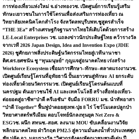
การท่องเที่ยวแห่งใหม่ จ.อ่างทอง
วช. เปิดศูนย์การเรียนรู้เสริม
ทักษะเยาวชนในการใช้โดรนเพื่อส่งเสริมการท่องเที่ยว ณ
วิทยาลัยเทคนิคโคกสำโรง จังหวัดลพบุรี
บพท.ชูสูตรสำเร็จ
“THE 3Ea” สร้างเศรษฐกิจฐานรากไทยให้เติบโตด้วยการสร้าง
LE-Local Enterprises
วช. แถลงข่าวนักประดิษฐ์ไทย คว้ารางวัล
จากเวที 2026 Japan Design, Idea and Invention Expo (JDIE
2026) ชูศักยภาพสิ่งประดิษฐ์นวัตกรรมไทยสู่เวทีนานาชา
ติ
ศ.ดร.ยศชนัน ชู “ทุนมนุษย์” กุญแจสู่อนาคตไทย เร่งสร้าง
Workforce Ecosystem เชื่อมการศึกษา–ทักษะ–ตลาดแรงงาน
วช.
เปิดศูนย์เรียนรู้โดรนที่อุทัยธานี ปั้นเยาวชนสู่ทักษะ AI ยกระดับ
ท่องเที่ยวด้วยนวัตกรรม
วช. เปิดศูนย์เรียนรู้โดรนต้นแบบที่
นครปฐม ดันเยาวชนใช้ AI และเทคโนโลยี สร้างสื่อท่องเที่ยว-
ต่อยอดสู่อาชีพ
“ป่าดี ครีเอชัน” จับมือ FORRU มช. นำทัพอาสา
“ป่าดี Together” ฟื้นฟูป่าดอยสุเทพ-ปุย 8 ไร่ โชว์โมเดลปลูกป่า
วิทยาศาสตร์พรีเมียม ตอบโจทย์นักลงทุนยุค Net Zero &
ESG
วช. ผนึก สทนช.-สอศ. ลงนาม MOU ขับเคลื่อนงานวิจัย
พลิกอนาคตไทย ฝ่าวิกฤต PM2.5 สู่ความมั่นคงน้ำทั่วประเทศ
ศุภ
ชัย ปลัด อว. มอบรางวัล “วิศวกรสังคมพัฒนาชุมชนดีเด่น ปี