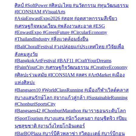
ศิลป์ #SoftPower #ศิลปะไทย #นวัตกรรม #ทุนวัฒนธรรม
#ICONSIAM #VisualArts
#AsiaEnwastExpo2026 #สอท #อุตสาหกรรมสีเขียว
#เศรษฐกิจหมุนเวียน #พลังงานสะอาด #ESG
#EnwastExpo #GreenFuture #CircularEconomy
#ThailandIndustry #สิ่งแวดล้อมยั่งยืน
#BaliChoralFestival #วงปล่อยแก่ประเทศไทย #วิจัยเพื่อ
สังคมสูงวัย
#BangkokArtFestival #BAF11 #CraftYourDreams
#PaintYourCity #เศรษฐกิจวัฒนธรรม #CreativeEconomy
#ศิลปะร่วมสมัย #ICONSIAM #สศร #ArtMarket #เมือง
แห่งศิลปะ
#Bangsaen10 #WorldClassRunning #เมืองกีฬาเวิลด์คลาส
#บางแสนรักษ์โลก #จากแก้วสู่กล้า #SustainableRunning
#ChonburiSportsCity
#Bangsaen42 #ChonburiMarathon #มาราธอนระดับโลก
#SportTourism #บางแสน #นักวิ่งเคนยา #อนุชิตจิว #ปิยะ
นุชสุขชาติ #งานวิ่งไทยโกอินเตอร์
#BarBQPlaza #บาร์บีคิวพลาซ่า #วิตอะเดย์ #บาร์บีกอน