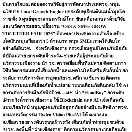
บันดาลใจและต่อยอดงานวิจัยสู่การพัฒนาประเทศ
วช. หนุน
นโยบาย Local Growth Engine ยกระดับทุเรียนต้นแม่น้ำมูลโค
ราช ตั้ง 9 ศูนย์ชุมชนเกษตรรักษ์โลก ขับเคลื่อนเกษตรด้วยวิจัย
และนวัตกรรม
สสว. ปลื้มงาน “OSS & SMEs GROW
TOGETHER FAIR 2026” ที่สงขลาประสบความสำเร็จ สร้าง
เม็ดเงินหมุนเวียนกว่า 5 ล้านบาท หนุน SMEs ภาคใต้เติบโต
อย่างยั่งยืน
วช. – จังหวัดเชียงราย ตรวจเยี่ยมศูนย์โดรนรับมือภัย
พิบัติแม่สาย ยกระดับเฝ้าระวัง–ช่วยเหลือผู้ประสบภัยด้วย
นวัตกรรม
เชียงราย นำ วช. ตรวจเยี่ยมพื้นที่แม่สาย ติดตามการ
ใช้นวัตกรรมแผนที่เสี่ยงภัยน้ำและเทคโนโลยีเสริมคันกั้นน้ำ ยก
ระดับการบริหารจัดการอุทกภัย
วช. ผนึก จ.เชียงราย ติดตาม
นวัตกรรมแผนที่เสี่ยงภัยน้ำแม่สาย-ระบบเตือนภัยดินถล่ม ใช้ AI
ยกระดับการรับมือภัยพิบัติ
วช. – มช. นำ “FloodBoy” ยกระดับ
เฝ้าระวังน้ำท่วมเชียงราย ใช้ Blockchain และ AI แจ้งเตือนภัย
แบบเรียลไทม์ หนุนชุมชนรับมืออุทกภัยอย่างมีประสิทธิภาพ
วช.
ส่งมอบนวัตกรรม Hydro Vision Plus/AI ให้ ต.นางแล
จ.เชียงราย ยกระดับระบบเฝ้าระวัง-เตือนภัยน้ำท่วมชุมชนด้วย
AI
วช. ลงพื้นที่ “ฝายเชียงราย” ติดตามนวัตกรรมระบบเตือนภัย