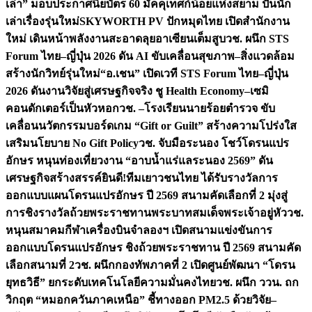
เล่า” มอบประกาศนียบัตร 60 มัคคุเทศก์น้อยแห่งสยาม ปั้นนัก
เล่าเรื่องรุ่นใหม่
SKYWORTH PV ปักหมุดไทย เปิดสำนักงาน
ใหม่ เดินหน้าพลังงานสะอาดลุยอาเซียนเต็มสูบ
วช. ผนึก STS
Forum ไทย–ญี่ปุ่น 2026 ดัน AI ขับเคลื่อนสุขภาพ–สิ่งแวดล้อม
สร้างนักวิทย์รุ่นใหม่
“อ.เชน” เปิดเวที STS Forum ไทย–ญี่ปุ่น
2026 ดันงานวิจัยสู่เศรษฐกิจจริง ชู Health Economy–เซมิ
คอนดักเตอร์เป็นหัวหอก
วช. –โรงเรียนนายร้อยตำรวจ ขับ
เคลื่อนนวัตกรรมบอร์ดเกม “Gift or Guilt” สร้างความโปร่งใส
เสริมนโยบาย No Gift Policy
วช. จับมือระนอง โชว์โดรนแปร
อักษร หนุนท่องเที่ยวงาน “อาบน้ำแร่แลระนอง 2569” ดัน
เศรษฐกิจสร้างสรรค์
ยินดี!ทีมเยาวชนไทย ได้รับรางวัลการ
ออกแบบแผนโดรนแปรอักษร ปี 2569 สนามคัดเลือกที่ 2 มุ่งสู่
การชิงรางวัลถ้วยพระราชทานพระบาทสมเด็จพระเจ้าอยู่หัว
วช.
หนุนสมาคมกีฬาเครื่องบินจำลองฯ เปิดสนามแข่งขันการ
ออกแบบโดรนแปรอักษร ชิงถ้วยพระราชทาน ปี 2569 สนามคัด
เลือกสนามที่ 2
วช. ผนึกกองทัพภาคที่ 2 เปิดศูนย์พัฒนา “โดรน
ยุทธวิธี” ยกระดับเทคโนโลยีความมั่นคงไทย
วช. ผนึก ววน. ถก
วิกฤต “หมอกควันภาคเหนือ” ชี้ทางออก PM2.5 ด้วยวิจัย–