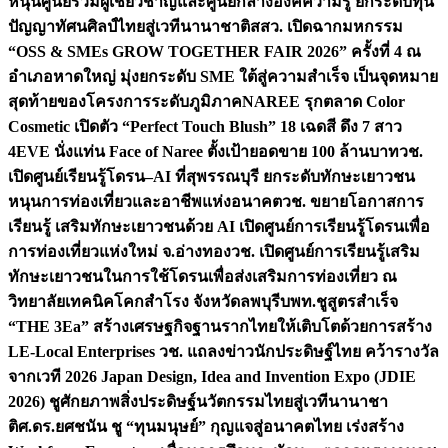
หนุนศูนย์รวมผู้เชี่ยวชาญและศูนย์กลางองค์ความรู้ ยกระดับทุน
ปัญญาทัศนศิลป์ไทยสู่เวทีนานาชาติ
สสว. เปิดฉากมหกรรม
“OSS & SMEs GROW TOGETHER FAIR 2026” ครั้งที่ 4 ณ
อำเภอหาดใหญ่ มุ่งยกระดับ SME ใต้สู่ความสำเร็จ เป็นจุดหมาย
สุดท้ายของโครงการระดับภูมิภาค
NAREE รุกตลาด Color
Cosmetic เปิดตัว “Perfect Touch Blush” 18 เฉดสี ดึง 7 สาว
4EVE นั่งแท่น Face of Naree ตั้งเป้ายอดขาย 100 ล้านบาท
วช.
เปิดศูนย์เรียนรู้โดรน–AI ที่สุพรรณบุรี ยกระดับทักษะเยาวชน
หนุนการท่องเที่ยวและอาชีพแห่งอนาคต
วช. ขยายโอกาสการ
เรียนรู้ เสริมทักษะเยาวชนด้วย AI เปิดศูนย์การเรียนรู้โดรนเพื่อ
การท่องเที่ยวแห่งใหม่ จ.อ่างทอง
วช. เปิดศูนย์การเรียนรู้เสริม
ทักษะเยาวชนในการใช้โดรนเพื่อส่งเสริมการท่องเที่ยว ณ
วิทยาลัยเทคนิคโคกสำโรง จังหวัดลพบุรี
บพท.ชูสูตรสำเร็จ
“THE 3Ea” สร้างเศรษฐกิจฐานรากไทยให้เติบโตด้วยการสร้าง
LE-Local Enterprises
วช. แถลงข่าวนักประดิษฐ์ไทย คว้ารางวัล
จากเวที 2026 Japan Design, Idea and Invention Expo (JDIE
2026) ชูศักยภาพสิ่งประดิษฐ์นวัตกรรมไทยสู่เวทีนานาชา
ติ
ศ.ดร.ยศชนัน ชู “ทุนมนุษย์” กุญแจสู่อนาคตไทย เร่งสร้าง