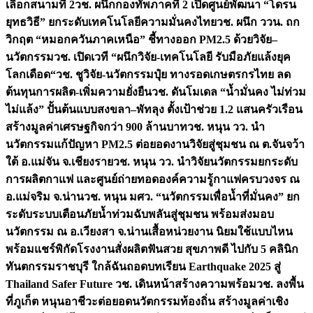
เลือกสนามที่ 2
วช. ผนึกกองทัพภาคที่ 2 เปิดศูนย์พัฒนา “โดรน
ยุทธวิธี” ยกระดับเทคโนโลยีความมั่นคงไทย
วช. ผนึก ววน. ถก
วิกฤต “หมอกควันภาคเหนือ” ชี้ทางออก PM2.5 ด้วยวิจัย–
นวัตกรรม
วช. เปิดเวที “ผนึกวิจัย-เทคโนโลยี รับมือภัยแล้งยุค
โลกเดือด“
วช. ชูวิจัย-นวัตกรรมปุ๋ย ทางรอดเกษตรกรไทย ลด
ต้นทุนการผลิต-เพิ่มความยั่งยืน
วช. ดันโมเดล “น้ำมั่นคง ไม่ท่วม
ไม่แล้ง” ปั้นต้นแบบสงขลา–พัทลุง ตั้งเป้าช่วย 1.2 แสนครัวเรือน
สร้างมูลค่าเศรษฐกิจกว่า 900 ล้านบาท
วช. หนุน วว. นำ
นวัตกรรมแก้ปัญหา PM2.5 ต่อยอดงานวิจัยสู่ชุมชน ณ ต.จันจว้า
ใต้ อ.แม่จัน จ.เชียงราย
วช. หนุน วว. นำวิจัยนวัตกรรมยกระดับ
การผลิตกาแฟ และศูนย์ถ่ายทอดองค์ความรู้กาแฟครบวงจร ณ
อ.แม่จริม จ.น่าน
วช. หนุน มศว. “นวัตกรรมเพื่อน้ำที่มั่นคง” ยก
ระดับระบบเตือนภัยน้ำท่วมฉับพลันสู่ชุมชน พร้อมส่งมอบ
นวัตกรรม ณ อ.เวียงสา จ.น่าน
เสื้อหน่วยงาน นิยมใช้แบบไหน
พร้อมแชร์พิกัดโรงงานสั่งผลิต
ฟันสวย สุขภาพดี ไปกับ 5 คลินิก
ทันตกรรมราชบุรี ใกล้ฉัน
ถอดบทเรียน Earthquake 2025 สู่
Thailand Safer Future วช. เดินหน้าสร้างความพร้อม
วช. ลงพื้น
ที่ภูเก็ต หนุนอาชีวะต่อยอดนวัตกรรมท้องถิ่น สร้างมูลค่าเชิง