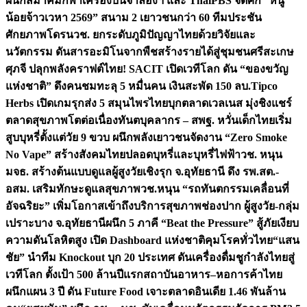
ผนึกสมาคมกีฬาเครื่องบินจำลองฯ และ ThaiPBS จัดศึก “หนู
น้อยจ้าวเวหา 2569” สนาม 2 เยาวชนกว่า 60 ทีมประชัน
ศักยภาพโดรน
วช. ยกระดับภูมิปัญญาไทยด้วยวิจัยและ
นวัตกรรม ดันสารอะมิโนจากพืชสร้างรายได้สู่ชุมชนศรีสะเกษ
ศุภจี ปลุกพลังคราฟต์ไทย! SACIT เปิดเวทีโลก ดัน “ของขวัญ
แห่งชาติ” ดึงคนชมทะลุ 5 หมื่นคน เงินสะพัด 150 ลบ.
Tipco
Herbs เปิดเกมรุกส่ง 5 สมุนไพรไทยบุกตลาดเวลเนส มุ่งชิงแชร์
ตลาดสุขภาพโตต่อเนื่อง
ทันตบุคลากร – สพฐ. หวั่นเด็กไทยเริ่ม
สูบบุหรี่ตั้งแต่วัย 9 ขวบ ผนึกพลังเยาวชนจัดงาน “Zero Smoke
No Vape” สร้างสังคมไทยปลอดบุหรี่และบุหรี่ไฟฟ้า
วช. หนุน
มจธ. สร้างต้นแบบดูแลผู้สูงวัยเชิงรุก จ.อุทัยธานี ดึง รพ.สต.-
อสม. เสริมทักษะดูแลสุขภาพ
วช.หนุน “รถทันตกรรมเคลื่อนที่
อัจฉริยะ” เพิ่มโอกาสเข้าถึงบริการสุขภาพช่องปาก ผู้สูงวัย-กลุ่ม
เปราะบาง จ.อุทัยธานี
ผนึก 5 ภาคี “Beat the Pressure” สู้ภัยเงียบ
ความดันโลหิตสูง เปิด Dashboard แห่งชาติคุมโรคทั่วไทย
“แสน
ชัย” นำทีม Knockout บุก 20 ประเทศ ดันเครื่องดื่มชูกำลังไทยสู่
เวทีโลก ตั้งเป้า 500 ล้านปีแรก
สถาบันอาหาร–หอการค้าไทย
ผนึกแผน 3 ปี ดัน Future Food เจาะตลาดอินเดีย 1.46 พันล้าน