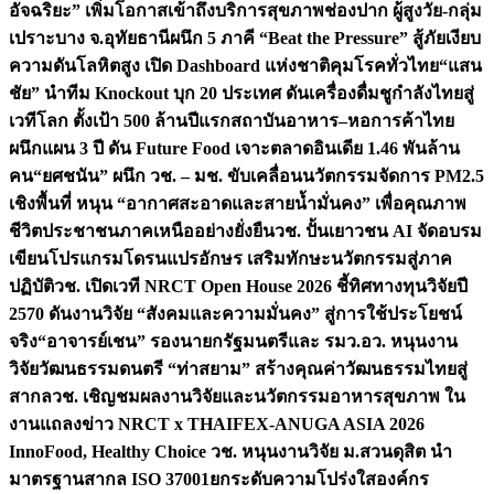
อัจฉริยะ” เพิ่มโอกาสเข้าถึงบริการสุขภาพช่องปาก ผู้สูงวัย-กลุ่ม
เปราะบาง จ.อุทัยธานี
ผนึก 5 ภาคี “Beat the Pressure” สู้ภัยเงียบ
ความดันโลหิตสูง เปิด Dashboard แห่งชาติคุมโรคทั่วไทย
“แสน
ชัย” นำทีม Knockout บุก 20 ประเทศ ดันเครื่องดื่มชูกำลังไทยสู่
เวทีโลก ตั้งเป้า 500 ล้านปีแรก
สถาบันอาหาร–หอการค้าไทย
ผนึกแผน 3 ปี ดัน Future Food เจาะตลาดอินเดีย 1.46 พันล้าน
คน
“ยศชนัน” ผนึก วช. – มช. ขับเคลื่อนนวัตกรรมจัดการ PM2.5
เชิงพื้นที่ หนุน “อากาศสะอาดและสายน้ำมั่นคง” เพื่อคุณภาพ
ชีวิตประชาชนภาคเหนืออย่างยั่งยืน
วช. ปั้นเยาวชน AI จัดอบรม
เขียนโปรแกรมโดรนแปรอักษร เสริมทักษะนวัตกรรมสู่ภาค
ปฏิบัติ
วช. เปิดเวที NRCT Open House 2026 ชี้ทิศทางทุนวิจัยปี
2570 ดันงานวิจัย “สังคมและความมั่นคง” สู่การใช้ประโยชน์
จริง
“อาจารย์เชน” รองนายกรัฐมนตรีและ รมว.อว. หนุนงาน
วิจัยวัฒนธรรมดนตรี “ท่าสยาม” สร้างคุณค่าวัฒนธรรมไทยสู่
สากล
วช. เชิญชมผลงานวิจัยและนวัตกรรมอาหารสุขภาพ ใน
งานแถลงข่าว NRCT x THAIFEX-ANUGA ASIA 2026
InnoFood, Healthy Choice
วช. หนุนงานวิจัย ม.สวนดุสิต นำ
มาตรฐานสากล ISO 37001ยกระดับความโปร่งใสองค์กร