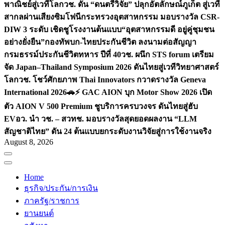
พาณิชย์สู่เวทีโลก
วช. ดัน “ดนตรีวิจัย” ปลุกอัตลักษณ์ภูเก็ต สู่เวที
สากลผ่านเสียงซิมโฟนี
กระทรวงอุตสาหกรรม มอบรางวัล CSR-
DIW 3 ระดับ เชิดชูโรงงานต้นแบบ“อุตสาหกรรมดี อยู่คู่ชุมชน
อย่างยั่งยืน”
กองทัพบก-ไทยประกันชีวิต ลงนามต่อสัญญา
กรมธรรม์ประกันชีวิตทหาร ปีที่ 40
วช. ผนึก STS forum เตรียม
จัด Japan–Thailand Symposium 2026 ดันไทยสู่เวทีวิทยาศาสตร์
โลก
วช. โชว์ศักยภาพ Thai Innovators กวาดรางวัล Geneva
International 2026
🚗⚡️ GAC AION บุก Motor Show 2026 เปิด
ตัว AION V 500 Premium ชูบริการครบวงจร ดันไทยสู่ฮับ
EV
อว. นำ วช. – สวทช. มอบรางวัลสุดยอดผลงาน “LLM
สัญชาติไทย” ดัน 24 ต้นแบบยกระดับงานวิจัยสู่การใช้งานจริง
August 8, 2026
Home
ธุรกิจ/ประกัน/การเงิน
ภาครัฐ/ราชการ
ยานยนต์