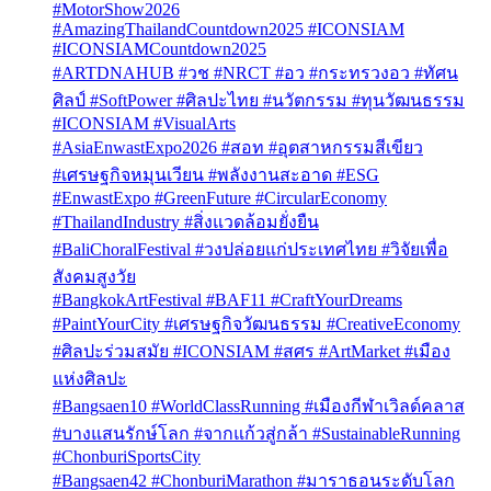
#MotorShow2026
#AmazingThailandCountdown2025 #ICONSIAM
#ICONSIAMCountdown2025
#ARTDNAHUB #วช #NRCT #อว #กระทรวงอว #ทัศน
ศิลป์ #SoftPower #ศิลปะไทย #นวัตกรรม #ทุนวัฒนธรรม
#ICONSIAM #VisualArts
#AsiaEnwastExpo2026 #สอท #อุตสาหกรรมสีเขียว
#เศรษฐกิจหมุนเวียน #พลังงานสะอาด #ESG
#EnwastExpo #GreenFuture #CircularEconomy
#ThailandIndustry #สิ่งแวดล้อมยั่งยืน
#BaliChoralFestival #วงปล่อยแก่ประเทศไทย #วิจัยเพื่อ
สังคมสูงวัย
#BangkokArtFestival #BAF11 #CraftYourDreams
#PaintYourCity #เศรษฐกิจวัฒนธรรม #CreativeEconomy
#ศิลปะร่วมสมัย #ICONSIAM #สศร #ArtMarket #เมือง
แห่งศิลปะ
#Bangsaen10 #WorldClassRunning #เมืองกีฬาเวิลด์คลาส
#บางแสนรักษ์โลก #จากแก้วสู่กล้า #SustainableRunning
#ChonburiSportsCity
#Bangsaen42 #ChonburiMarathon #มาราธอนระดับโลก