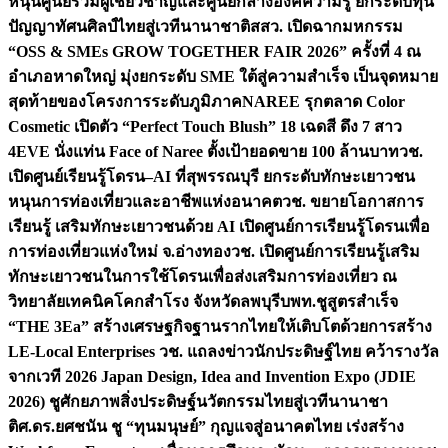
หนุนศูนย์รวมผู้เชี่ยวชาญและศูนย์กลางองค์ความรู้ ยกระดับทุน
ปัญญาทัศนศิลป์ไทยสู่เวทีนานาชาติ
สสว. เปิดฉากมหกรรม
“OSS & SMEs GROW TOGETHER FAIR 2026” ครั้งที่ 4 ณ
อำเภอหาดใหญ่ มุ่งยกระดับ SME ใต้สู่ความสำเร็จ เป็นจุดหมาย
สุดท้ายของโครงการระดับภูมิภาค
NAREE รุกตลาด Color
Cosmetic เปิดตัว “Perfect Touch Blush” 18 เฉดสี ดึง 7 สาว
4EVE นั่งแท่น Face of Naree ตั้งเป้ายอดขาย 100 ล้านบาท
วช.
เปิดศูนย์เรียนรู้โดรน–AI ที่สุพรรณบุรี ยกระดับทักษะเยาวชน
หนุนการท่องเที่ยวและอาชีพแห่งอนาคต
วช. ขยายโอกาสการ
เรียนรู้ เสริมทักษะเยาวชนด้วย AI เปิดศูนย์การเรียนรู้โดรนเพื่อ
การท่องเที่ยวแห่งใหม่ จ.อ่างทอง
วช. เปิดศูนย์การเรียนรู้เสริม
ทักษะเยาวชนในการใช้โดรนเพื่อส่งเสริมการท่องเที่ยว ณ
วิทยาลัยเทคนิคโคกสำโรง จังหวัดลพบุรี
บพท.ชูสูตรสำเร็จ
“THE 3Ea” สร้างเศรษฐกิจฐานรากไทยให้เติบโตด้วยการสร้าง
LE-Local Enterprises
วช. แถลงข่าวนักประดิษฐ์ไทย คว้ารางวัล
จากเวที 2026 Japan Design, Idea and Invention Expo (JDIE
2026) ชูศักยภาพสิ่งประดิษฐ์นวัตกรรมไทยสู่เวทีนานาชา
ติ
ศ.ดร.ยศชนัน ชู “ทุนมนุษย์” กุญแจสู่อนาคตไทย เร่งสร้าง