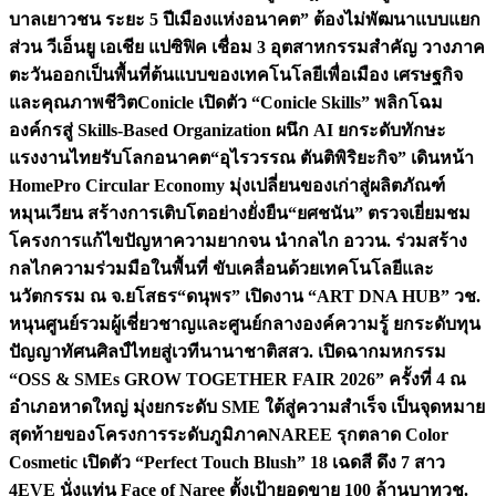
บาลเยาวชน ระยะ 5 ปี
เมืองแห่งอนาคต” ต้องไม่พัฒนาแบบแยก
ส่วน วีเอ็นยู เอเชีย แปซิฟิค เชื่อม 3 อุตสาหกรรมสำคัญ วางภาค
ตะวันออกเป็นพื้นที่ต้นแบบของเทคโนโลยีเพื่อเมือง เศรษฐกิจ
และคุณภาพชีวิต
Conicle เปิดตัว “Conicle Skills” พลิกโฉม
องค์กรสู่ Skills-Based Organization ผนึก AI ยกระดับทักษะ
แรงงานไทยรับโลกอนาคต
“อุไรวรรณ ตันติพิริยะกิจ” เดินหน้า
HomePro Circular Economy มุ่งเปลี่ยนของเก่าสู่ผลิตภัณฑ์
หมุนเวียน สร้างการเติบโตอย่างยั่งยืน
“ยศชนัน” ตรวจเยี่ยมชม
โครงการแก้ไขปัญหาความยากจน นำกลไก อววน. ร่วมสร้าง
กลไกความร่วมมือในพื้นที่ ขับเคลื่อนด้วยเทคโนโลยีและ
นวัตกรรม ณ จ.ยโสธร
“ดนุพร” เปิดงาน “ART DNA HUB” วช.
หนุนศูนย์รวมผู้เชี่ยวชาญและศูนย์กลางองค์ความรู้ ยกระดับทุน
ปัญญาทัศนศิลป์ไทยสู่เวทีนานาชาติ
สสว. เปิดฉากมหกรรม
“OSS & SMEs GROW TOGETHER FAIR 2026” ครั้งที่ 4 ณ
อำเภอหาดใหญ่ มุ่งยกระดับ SME ใต้สู่ความสำเร็จ เป็นจุดหมาย
สุดท้ายของโครงการระดับภูมิภาค
NAREE รุกตลาด Color
Cosmetic เปิดตัว “Perfect Touch Blush” 18 เฉดสี ดึง 7 สาว
4EVE นั่งแท่น Face of Naree ตั้งเป้ายอดขาย 100 ล้านบาท
วช.