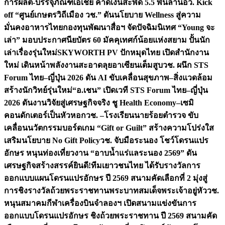
การผลิต-บรรจุภัณฑ์เอเชีย คาดเงินสะพัด 5.5 พันล้าน
อว. Kick
off “ศูนย์เกษตรวิถีเมือง วช.” ดันนโยบาย Wellness สู่ความ
มั่นคงอาหารไทย
กองทุนพัฒนาสื่อฯ จัดปัจฉิมนิเทศ “Young จะ
เล่า” มอบประกาศนียบัตร 60 มัคคุเทศก์น้อยแห่งสยาม ปั้นนัก
เล่าเรื่องรุ่นใหม่
SKYWORTH PV ปักหมุดไทย เปิดสำนักงาน
ใหม่ เดินหน้าพลังงานสะอาดลุยอาเซียนเต็มสูบ
วช. ผนึก STS
Forum ไทย–ญี่ปุ่น 2026 ดัน AI ขับเคลื่อนสุขภาพ–สิ่งแวดล้อม
สร้างนักวิทย์รุ่นใหม่
“อ.เชน” เปิดเวที STS Forum ไทย–ญี่ปุ่น
2026 ดันงานวิจัยสู่เศรษฐกิจจริง ชู Health Economy–เซมิ
คอนดักเตอร์เป็นหัวหอก
วช. –โรงเรียนนายร้อยตำรวจ ขับ
เคลื่อนนวัตกรรมบอร์ดเกม “Gift or Guilt” สร้างความโปร่งใส
เสริมนโยบาย No Gift Policy
วช. จับมือระนอง โชว์โดรนแปร
อักษร หนุนท่องเที่ยวงาน “อาบน้ำแร่แลระนอง 2569” ดัน
เศรษฐกิจสร้างสรรค์
ยินดี!ทีมเยาวชนไทย ได้รับรางวัลการ
ออกแบบแผนโดรนแปรอักษร ปี 2569 สนามคัดเลือกที่ 2 มุ่งสู่
การชิงรางวัลถ้วยพระราชทานพระบาทสมเด็จพระเจ้าอยู่หัว
วช.
หนุนสมาคมกีฬาเครื่องบินจำลองฯ เปิดสนามแข่งขันการ
ออกแบบโดรนแปรอักษร ชิงถ้วยพระราชทาน ปี 2569 สนามคัด