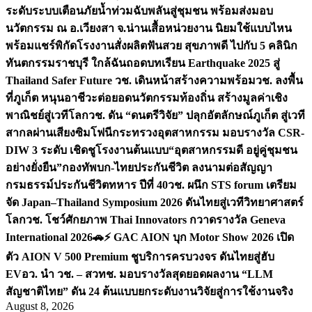
ระดับระบบเตือนภัยน้ำท่วมฉับพลันสู่ชุมชน พร้อมส่งมอบ
นวัตกรรม ณ อ.เวียงสา จ.น่าน
เสื้อหน่วยงาน นิยมใช้แบบไหน
พร้อมแชร์พิกัดโรงงานสั่งผลิต
ฟันสวย สุขภาพดี ไปกับ 5 คลินิก
ทันตกรรมราชบุรี ใกล้ฉัน
ถอดบทเรียน Earthquake 2025 สู่
Thailand Safer Future วช. เดินหน้าสร้างความพร้อม
วช. ลงพื้น
ที่ภูเก็ต หนุนอาชีวะต่อยอดนวัตกรรมท้องถิ่น สร้างมูลค่าเชิง
พาณิชย์สู่เวทีโลก
วช. ดัน “ดนตรีวิจัย” ปลุกอัตลักษณ์ภูเก็ต สู่เวที
สากลผ่านเสียงซิมโฟนี
กระทรวงอุตสาหกรรม มอบรางวัล CSR-
DIW 3 ระดับ เชิดชูโรงงานต้นแบบ“อุตสาหกรรมดี อยู่คู่ชุมชน
อย่างยั่งยืน”
กองทัพบก-ไทยประกันชีวิต ลงนามต่อสัญญา
กรมธรรม์ประกันชีวิตทหาร ปีที่ 40
วช. ผนึก STS forum เตรียม
จัด Japan–Thailand Symposium 2026 ดันไทยสู่เวทีวิทยาศาสตร์
โลก
วช. โชว์ศักยภาพ Thai Innovators กวาดรางวัล Geneva
International 2026
🚗⚡️ GAC AION บุก Motor Show 2026 เปิด
ตัว AION V 500 Premium ชูบริการครบวงจร ดันไทยสู่ฮับ
EV
อว. นำ วช. – สวทช. มอบรางวัลสุดยอดผลงาน “LLM
สัญชาติไทย” ดัน 24 ต้นแบบยกระดับงานวิจัยสู่การใช้งานจริง
August 8, 2026