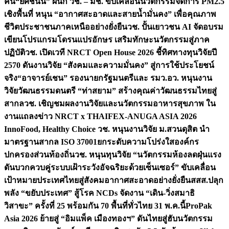
คน
“ยศชนัน” ผนึก วช. – มช. ขับเคลื่อนนวัตกรรมจัดการ PM2.5
เชิงพื้นที่ หนุน “อากาศสะอาดและสายน้ำมั่นคง” เพื่อคุณภาพ
ชีวิตประชาชนภาคเหนืออย่างยั่งยืน
วช. ปั้นเยาวชน AI จัดอบรม
เขียนโปรแกรมโดรนแปรอักษร เสริมทักษะนวัตกรรมสู่ภาค
ปฏิบัติ
วช. เปิดเวที NRCT Open House 2026 ชี้ทิศทางทุนวิจัยปี
2570 ดันงานวิจัย “สังคมและความมั่นคง” สู่การใช้ประโยชน์
จริง
“อาจารย์เชน” รองนายกรัฐมนตรีและ รมว.อว. หนุนงาน
วิจัยวัฒนธรรมดนตรี “ท่าสยาม” สร้างคุณค่าวัฒนธรรมไทยสู่
สากล
วช. เชิญชมผลงานวิจัยและนวัตกรรมอาหารสุขภาพ ใน
งานแถลงข่าว NRCT x THAIFEX-ANUGA ASIA 2026
InnoFood, Healthy Choice
วช. หนุนงานวิจัย ม.สวนดุสิต นำ
มาตรฐานสากล ISO 37001ยกระดับความโปร่งใสองค์กร
ปกครองส่วนท้องถิ่น
วช. หนุนทุนวิจัย “นวัตกรรมห้องลดฝุ่นแรง
ดันบวกควบคู่ระบบเฝ้าระวังอัจฉริยะด้วยเซ็นเซอร์” ขับเคลื่อน
เป้าหมายประเทศไทยสู่สังคมอากาศสะอาดอย่างยั่งยืน
สสส.ปลุก
พลัง “ขยับประเทศ” สู้โรค NCDs จัดงาน “เดิน-วิ่งสมาธิ
วิสาขะ” ครั้งที่ 25 พร้อมกัน 70 พื้นที่ทั่วไทย 31 พ.ค.นี้
ProPak
Asia 2026 ย้ายสู่ “อิมแพ็ค เมืองทองฯ” ดันไทยสู่ฮับนวัตกรรม