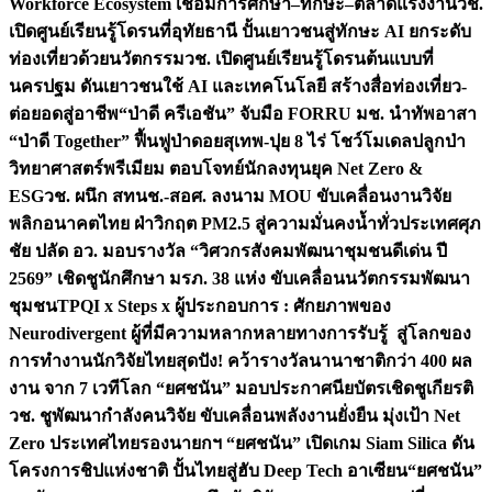
Workforce Ecosystem เชื่อมการศึกษา–ทักษะ–ตลาดแรงงาน
วช.
เปิดศูนย์เรียนรู้โดรนที่อุทัยธานี ปั้นเยาวชนสู่ทักษะ AI ยกระดับ
ท่องเที่ยวด้วยนวัตกรรม
วช. เปิดศูนย์เรียนรู้โดรนต้นแบบที่
นครปฐม ดันเยาวชนใช้ AI และเทคโนโลยี สร้างสื่อท่องเที่ยว-
ต่อยอดสู่อาชีพ
“ป่าดี ครีเอชัน” จับมือ FORRU มช. นำทัพอาสา
“ป่าดี Together” ฟื้นฟูป่าดอยสุเทพ-ปุย 8 ไร่ โชว์โมเดลปลูกป่า
วิทยาศาสตร์พรีเมียม ตอบโจทย์นักลงทุนยุค Net Zero &
ESG
วช. ผนึก สทนช.-สอศ. ลงนาม MOU ขับเคลื่อนงานวิจัย
พลิกอนาคตไทย ฝ่าวิกฤต PM2.5 สู่ความมั่นคงน้ำทั่วประเทศ
ศุภ
ชัย ปลัด อว. มอบรางวัล “วิศวกรสังคมพัฒนาชุมชนดีเด่น ปี
2569” เชิดชูนักศึกษา มรภ. 38 แห่ง ขับเคลื่อนนวัตกรรมพัฒนา
ชุมชน
TPQI x Steps x ผู้ประกอบการ : ศักยภาพของ
Neurodivergent ผู้ที่มีความหลากหลายทางการรับรู้ สู่โลกของ
การทำงาน
นักวิจัยไทยสุดปัง! คว้ารางวัลนานาชาติกว่า 400 ผล
งาน จาก 7 เวทีโลก “ยศชนัน” มอบประกาศนียบัตรเชิดชูเกียรติ
วช. ชูพัฒนากำลังคนวิจัย ขับเคลื่อนพลังงานยั่งยืน มุ่งเป้า Net
Zero ประเทศไทย
รองนายกฯ “ยศชนัน” เปิดเกม Siam Silica ดัน
โครงการชิปแห่งชาติ ปั้นไทยสู่ฮับ Deep Tech อาเซียน
“ยศชนัน”