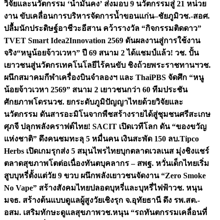
วิจัยและนวัตกรรม ‘น้ำมั่นคง’ ส่งมอบ 9 นวัตกรรมสู่ 21 หน่วย
งาน ขับเคลื่อนการบริหารจัดการน้ำขอนแก่น–ชัยภูมิ
วช.-สอศ.
ปลื้มนักประดิษฐ์อาชีวะอีสาน คว้ารางวัล “กิจกรรมติดดาว”
TVET Smart Idea2Innovation 2569 ดันผลงานสู่การใช้งาน
จริง
“หนูน้อยจ้าวเวหา” ปี 69 สนาม 2 ได้แชมป์แล้ว! วช. ปั้น
เยาวชนสู่นวัตกรเทคโนโลยีไร้คนขับ ชิงถ้วยพระราชทานฯ
วช.
ผนึกสมาคมกีฬาเครื่องบินจำลองฯ และ ThaiPBS จัดศึก “หนู
น้อยจ้าวเวหา 2569” สนาม 2 เยาวชนกว่า 60 ทีมประชัน
ศักยภาพโดรน
วช. ยกระดับภูมิปัญญาไทยด้วยวิจัยและ
นวัตกรรม ดันสารอะมิโนจากพืชสร้างรายได้สู่ชุมชนศรีสะเกษ
ศุภจี ปลุกพลังคราฟต์ไทย! SACIT เปิดเวทีโลก ดัน “ของขวัญ
แห่งชาติ” ดึงคนชมทะลุ 5 หมื่นคน เงินสะพัด 150 ลบ.
Tipco
Herbs เปิดเกมรุกส่ง 5 สมุนไพรไทยบุกตลาดเวลเนส มุ่งชิงแชร์
ตลาดสุขภาพโตต่อเนื่อง
ทันตบุคลากร – สพฐ. หวั่นเด็กไทยเริ่ม
สูบบุหรี่ตั้งแต่วัย 9 ขวบ ผนึกพลังเยาวชนจัดงาน “Zero Smoke
No Vape” สร้างสังคมไทยปลอดบุหรี่และบุหรี่ไฟฟ้า
วช. หนุน
มจธ. สร้างต้นแบบดูแลผู้สูงวัยเชิงรุก จ.อุทัยธานี ดึง รพ.สต.-
อสม. เสริมทักษะดูแลสุขภาพ
วช.หนุน “รถทันตกรรมเคลื่อนที่