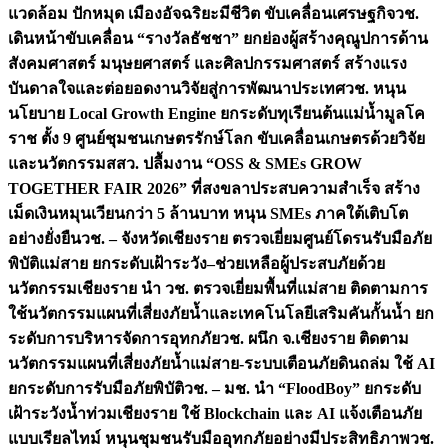
แวดล้อม ปักหมุด เมืองอัจฉริยะมีชีวิต ขับเคลื่อนเศรษฐกิจ
วช.
เดินหน้าขับเคลื่อน “รางวัลธัชชา” ยกย่องผู้สร้างคุณูปการด้าน
สังคมศาสตร์ มนุษยศาสตร์ และศิลปกรรมศาสตร์ สร้างแรง
บันดาลใจและต่อยอดงานวิจัยสู่การพัฒนาประเทศ
วช. หนุน
นโยบาย Local Growth Engine ยกระดับทุเรียนต้นแม่น้ำมูลโค
ราช ตั้ง 9 ศูนย์ชุมชนเกษตรรักษ์โลก ขับเคลื่อนเกษตรด้วยวิจัย
และนวัตกรรม
สสว. ปลื้มงาน “OSS & SMEs GROW
TOGETHER FAIR 2026” ที่สงขลาประสบความสำเร็จ สร้าง
เม็ดเงินหมุนเวียนกว่า 5 ล้านบาท หนุน SMEs ภาคใต้เติบโต
อย่างยั่งยืน
วช. – จังหวัดเชียงราย ตรวจเยี่ยมศูนย์โดรนรับมือภัย
พิบัติแม่สาย ยกระดับเฝ้าระวัง–ช่วยเหลือผู้ประสบภัยด้วย
นวัตกรรม
เชียงราย นำ วช. ตรวจเยี่ยมพื้นที่แม่สาย ติดตามการ
ใช้นวัตกรรมแผนที่เสี่ยงภัยน้ำและเทคโนโลยีเสริมคันกั้นน้ำ ยก
ระดับการบริหารจัดการอุทกภัย
วช. ผนึก จ.เชียงราย ติดตาม
นวัตกรรมแผนที่เสี่ยงภัยน้ำแม่สาย-ระบบเตือนภัยดินถล่ม ใช้ AI
ยกระดับการรับมือภัยพิบัติ
วช. – มช. นำ “FloodBoy” ยกระดับ
เฝ้าระวังน้ำท่วมเชียงราย ใช้ Blockchain และ AI แจ้งเตือนภัย
แบบเรียลไทม์ หนุนชุมชนรับมืออุทกภัยอย่างมีประสิทธิภาพ
วช.