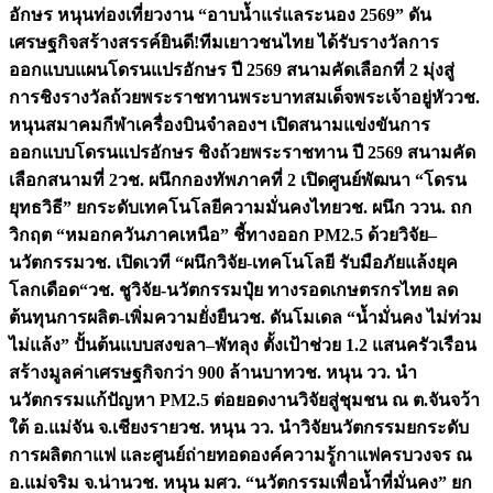
อักษร หนุนท่องเที่ยวงาน “อาบน้ำแร่แลระนอง 2569” ดัน
เศรษฐกิจสร้างสรรค์
ยินดี!ทีมเยาวชนไทย ได้รับรางวัลการ
ออกแบบแผนโดรนแปรอักษร ปี 2569 สนามคัดเลือกที่ 2 มุ่งสู่
การชิงรางวัลถ้วยพระราชทานพระบาทสมเด็จพระเจ้าอยู่หัว
วช.
หนุนสมาคมกีฬาเครื่องบินจำลองฯ เปิดสนามแข่งขันการ
ออกแบบโดรนแปรอักษร ชิงถ้วยพระราชทาน ปี 2569 สนามคัด
เลือกสนามที่ 2
วช. ผนึกกองทัพภาคที่ 2 เปิดศูนย์พัฒนา “โดรน
ยุทธวิธี” ยกระดับเทคโนโลยีความมั่นคงไทย
วช. ผนึก ววน. ถก
วิกฤต “หมอกควันภาคเหนือ” ชี้ทางออก PM2.5 ด้วยวิจัย–
นวัตกรรม
วช. เปิดเวที “ผนึกวิจัย-เทคโนโลยี รับมือภัยแล้งยุค
โลกเดือด“
วช. ชูวิจัย-นวัตกรรมปุ๋ย ทางรอดเกษตรกรไทย ลด
ต้นทุนการผลิต-เพิ่มความยั่งยืน
วช. ดันโมเดล “น้ำมั่นคง ไม่ท่วม
ไม่แล้ง” ปั้นต้นแบบสงขลา–พัทลุง ตั้งเป้าช่วย 1.2 แสนครัวเรือน
สร้างมูลค่าเศรษฐกิจกว่า 900 ล้านบาท
วช. หนุน วว. นำ
นวัตกรรมแก้ปัญหา PM2.5 ต่อยอดงานวิจัยสู่ชุมชน ณ ต.จันจว้า
ใต้ อ.แม่จัน จ.เชียงราย
วช. หนุน วว. นำวิจัยนวัตกรรมยกระดับ
การผลิตกาแฟ และศูนย์ถ่ายทอดองค์ความรู้กาแฟครบวงจร ณ
อ.แม่จริม จ.น่าน
วช. หนุน มศว. “นวัตกรรมเพื่อน้ำที่มั่นคง” ยก