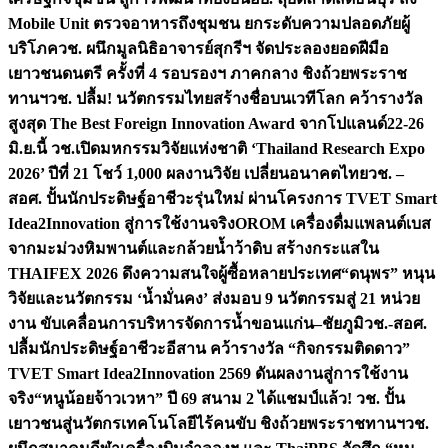
Mobile Unit ตรวจอาหารถึงชุมชน ยกระดับความปลอดภัยผู้
บริโภค
วช. ผนึกมูลนิธิอาจารย์สุกรีฯ จัดประลองยอดฝีมือ
เยาวชนดนตรี ครั้งที่ 4 รอบรองฯ ภาคกลาง ชิงถ้วยพระราช
ทานฯ
วช. ปลื้ม! นวัตกรรมไทยสร้างชื่อบนเวทีโลก คว้ารางวัล
สูงสุด The Best Foreign Innovation Award จากโปแลนด์
22-26
มิ.ย.นี้ วช.เปิดมหกรรมวิจัยแห่งชาติ ‘Thailand Research Expo
2026’ ปีที่ 21 โชว์ 1,000 ผลงานวิจัย เปลี่ยนอนาคตไทย
วช. –
สอศ. ปั้นนักประดิษฐ์อาชีวะรุ่นใหม่ ผ่านโครงการ TVET Smart
Idea2Innovation สู่การใช้งานจริง
OROM เครื่องดื่มแพลนต์เบส
จากมะม่วงหิมพานต์และกล้วยน้ำว้าดิบ สร้างกระแสใน
THAIFEX 2026 ดึงความสนใจผู้ซื้อหลายประเทศ
“ดนุพร” หนุน
วิจัยและนวัตกรรม ‘น้ำมั่นคง’ ส่งมอบ 9 นวัตกรรมสู่ 21 หน่วย
งาน ขับเคลื่อนการบริหารจัดการน้ำขอนแก่น–ชัยภูมิ
วช.-สอศ.
ปลื้มนักประดิษฐ์อาชีวะอีสาน คว้ารางวัล “กิจกรรมติดดาว”
TVET Smart Idea2Innovation 2569 ดันผลงานสู่การใช้งาน
จริง
“หนูน้อยจ้าวเวหา” ปี 69 สนาม 2 ได้แชมป์แล้ว! วช. ปั้น
เยาวชนสู่นวัตกรเทคโนโลยีไร้คนขับ ชิงถ้วยพระราชทานฯ
วช.