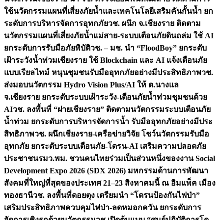
ใช้นวัตกรรมแผนที่เสี่ยงภัยน้ำและเทคโนโลยีเสริมคันกั้นน้ำ ยก
ระดับการบริหารจัดการอุทกภัย
วช. ผนึก จ.เชียงราย ติดตาม
นวัตกรรมแผนที่เสี่ยงภัยน้ำแม่สาย-ระบบเตือนภัยดินถล่ม ใช้ AI
ยกระดับการรับมือภัยพิบัติ
วช. – มช. นำ “FloodBoy” ยกระดับ
เฝ้าระวังน้ำท่วมเชียงราย ใช้ Blockchain และ AI แจ้งเตือนภัย
แบบเรียลไทม์ หนุนชุมชนรับมืออุทกภัยอย่างมีประสิทธิภาพ
วช.
ส่งมอบนวัตกรรม Hydro Vision Plus/AI ให้ ต.นางแล
จ.เชียงราย ยกระดับระบบเฝ้าระวัง-เตือนภัยน้ำท่วมชุมชนด้วย
AI
วช. ลงพื้นที่ “ฝายเชียงราย” ติดตามนวัตกรรมระบบเตือนภัย
น้ำท่วม ยกระดับการบริหารจัดการน้ำ รับมืออุทกภัยอย่างมีประ
สิทธิภาพ
วช. ผนึกเชียงราย-เครือข่ายวิจัย โชว์นวัตกรรมรับมือ
อุทกภัย ยกระดับระบบเตือนภัย-โดรน-AI เสริมความปลอดภัย
ประชาชน
รมว.พม. ชวนคนไทยร่วมเป็นส่วนหนึ่งของงาน Social
Development Expo 2026 (SDX 2026) มหกรรมด้านการพัฒนา
สังคมที่ใหญ่ที่สุดของประเทศ 21–23 สิงหาคมนี้ ณ อิมแพ็ค เมือง
ทองธานี
วช. ลงพื้นที่ดอยตุง เตรียมนำ “โดรนป้องกันไฟป่า”
เสริมประสิทธิภาพควบคุมไฟป่า-ลดหมอกควัน ยกระดับการ
จัดการเชิงรุกด้วยนวัตกรรม
วช.เปิดต้นแบบ “ศูนย์ปฏิบัติการโด