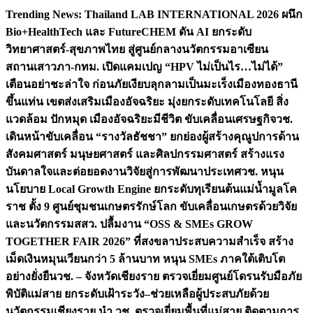
Skip
Trending News:
Thailand LAB INTERNATIONAL 2026 ผนึก
to
Bio+HealthTech และ FutureCHEM ดัน AI ยกระดับ
content
วิทยาศาสตร์-สุขภาพไทย สู่ศูนย์กลางนวัตกรรมอาเซียน
สถานเสาวภา-กทม. เปิดแคมเปญ “HPV ไม่เป็นไร…ไม่ได้”
เตือนอย่าชะล่าใจ ก่อนภัยเงียบลุกลามเป็นมะเร็ง
เมืองทองธานี
ขึ้นแท่น เขตส่งเสริมเมืองอัจฉริยะ มุ่งยกระดับเทคโนโลยี สิ่ง
แวดล้อม ปักหมุด เมืองอัจฉริยะมีชีวิต ขับเคลื่อนเศรษฐกิจ
วช.
เดินหน้าขับเคลื่อน “รางวัลธัชชา” ยกย่องผู้สร้างคุณูปการด้าน
สังคมศาสตร์ มนุษยศาสตร์ และศิลปกรรมศาสตร์ สร้างแรง
บันดาลใจและต่อยอดงานวิจัยสู่การพัฒนาประเทศ
วช. หนุน
นโยบาย Local Growth Engine ยกระดับทุเรียนต้นแม่น้ำมูลโค
ราช ตั้ง 9 ศูนย์ชุมชนเกษตรรักษ์โลก ขับเคลื่อนเกษตรด้วยวิจัย
และนวัตกรรม
สสว. ปลื้มงาน “OSS & SMEs GROW
TOGETHER FAIR 2026” ที่สงขลาประสบความสำเร็จ สร้าง
เม็ดเงินหมุนเวียนกว่า 5 ล้านบาท หนุน SMEs ภาคใต้เติบโต
อย่างยั่งยืน
วช. – จังหวัดเชียงราย ตรวจเยี่ยมศูนย์โดรนรับมือภัย
พิบัติแม่สาย ยกระดับเฝ้าระวัง–ช่วยเหลือผู้ประสบภัยด้วย
นวัตกรรม
เชียงราย นำ วช. ตรวจเยี่ยมพื้นที่แม่สาย ติดตามการ