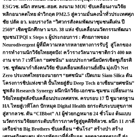
ESG
วช. ผนึก สทนช.-สอศ. ลงนาม MOU ขับเคลื่อนงานวิจัย
พลิกอนาคตไทย ฝ่าวิกฤต PM2.5 สู่ความมั่นคงน้ำทั่วประเทศ
ศุภ
ชัย ปลัด อว. มอบรางวัล “วิศวกรสังคมพัฒนาชุมชนดีเด่น ปี
2569” เชิดชูนักศึกษา มรภ. 38 แห่ง ขับเคลื่อนนวัตกรรมพัฒนา
ชุมชน
TPQI x Steps x ผู้ประกอบการ : ศักยภาพของ
Neurodivergent ผู้ที่มีความหลากหลายทางการรับรู้ สู่โลกของ
การทำงาน
นักวิจัยไทยสุดปัง! คว้ารางวัลนานาชาติกว่า 400 ผล
งาน จาก 7 เวทีโลก “ยศชนัน” มอบประกาศนียบัตรเชิดชูเกียรติ
วช. ชูพัฒนากำลังคนวิจัย ขับเคลื่อนพลังงานยั่งยืน มุ่งเป้า Net
Zero ประเทศไทย
รองนายกฯ “ยศชนัน” เปิดเกม Siam Silica ดัน
โครงการชิปแห่งชาติ ปั้นไทยสู่ฮับ Deep Tech อาเซียน
“ยศชนัน”
ชูพลัง Research Synergy ผนึกนักวิจัย-เอกชน-ชุมชน เปลี่ยนงาน
วิจัยไทยสู่พลังขับเคลื่อนประเทศ
สรพ. ครบรอบ 17 ปี ชูมาตรฐาน
HA ไทยสู่เวทีโลก ปักหมุด Digital Health ยกระดับระบบสุขภาพ
สู่สากล
วช. ดัน “CIBbot” AI ผู้ช่วยกฎหมาย 24 ชั่วโมง ต้นแบบ
นวัตกรรมวิจัยยกระดับบริการภาครัฐสู่ยุคดิจิทัล
วช. ผนึก 11 ภาคี
เครือข่าย Big Brothers ขับเคลื่อน “ชันโรง” สร้างป่า สร้าง
เศรษฐกิจชุมชน สู่การพัฒนาที่ยั่งยืน
อย. ลุยตลาดสดธนบุรี ส่ง