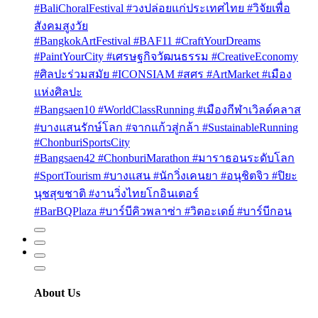
#BaliChoralFestival #วงปล่อยแก่ประเทศไทย #วิจัยเพื่อ
สังคมสูงวัย
#BangkokArtFestival #BAF11 #CraftYourDreams
#PaintYourCity #เศรษฐกิจวัฒนธรรม #CreativeEconomy
#ศิลปะร่วมสมัย #ICONSIAM #สศร #ArtMarket #เมือง
แห่งศิลปะ
#Bangsaen10 #WorldClassRunning #เมืองกีฬาเวิลด์คลาส
#บางแสนรักษ์โลก #จากแก้วสู่กล้า #SustainableRunning
#ChonburiSportsCity
#Bangsaen42 #ChonburiMarathon #มาราธอนระดับโลก
#SportTourism #บางแสน #นักวิ่งเคนยา #อนุชิตจิว #ปิยะ
นุชสุขชาติ #งานวิ่งไทยโกอินเตอร์
#BarBQPlaza #บาร์บีคิวพลาซ่า #วิตอะเดย์ #บาร์บีกอน
About Us