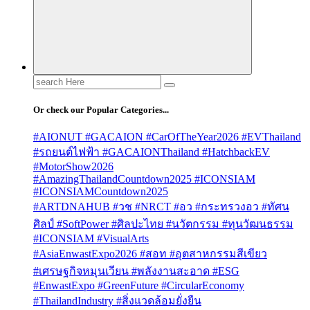
Search
for:
Or check our Popular Categories...
#AIONUT #GACAION #CarOfTheYear2026 #EVThailand
#รถยนต์ไฟฟ้า #GACAIONThailand #HatchbackEV
#MotorShow2026
#AmazingThailandCountdown2025 #ICONSIAM
#ICONSIAMCountdown2025
#ARTDNAHUB #วช #NRCT #อว #กระทรวงอว #ทัศน
ศิลป์ #SoftPower #ศิลปะไทย #นวัตกรรม #ทุนวัฒนธรรม
#ICONSIAM #VisualArts
#AsiaEnwastExpo2026 #สอท #อุตสาหกรรมสีเขียว
#เศรษฐกิจหมุนเวียน #พลังงานสะอาด #ESG
#EnwastExpo #GreenFuture #CircularEconomy
#ThailandIndustry #สิ่งแวดล้อมยั่งยืน