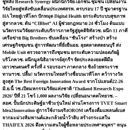
ชูพลัง Research Synergy ผนึกนักวิจัย-เอกชน-ชุมชน เปลี่ยนงาน
วิจัยไทยสู่พลังขับเคลื่อนประเทศ
สรพ. ครบรอบ 17 ปี ชูมาตรฐาน
HA ไทยสู่เวทีโลก ปักหมุด Digital Health ยกระดับระบบสุขภาพ
สู่สากล
วช. ดัน “CIBbot” AI ผู้ช่วยกฎหมาย 24 ชั่วโมง ต้นแบบ
นวัตกรรมวิจัยยกระดับบริการภาครัฐสู่ยุคดิจิทัล
วช. ผนึก 11 ภาคี
เครือข่าย Big Brothers ขับเคลื่อน “ชันโรง” สร้างป่า สร้าง
เศรษฐกิจชุมชน สู่การพัฒนาที่ยั่งยืน
อย. ลุยตลาดสดธนบุรี ส่ง
Mobile Unit ตรวจอาหารถึงชุมชน ยกระดับความปลอดภัยผู้
บริโภค
วช. ผนึกมูลนิธิอาจารย์สุกรีฯ จัดประลองยอดฝีมือ
เยาวชนดนตรี ครั้งที่ 4 รอบรองฯ ภาคกลาง ชิงถ้วยพระราช
ทานฯ
วช. ปลื้ม! นวัตกรรมไทยสร้างชื่อบนเวทีโลก คว้ารางวัล
สูงสุด The Best Foreign Innovation Award จากโปแลนด์
22-26
มิ.ย.นี้ วช.เปิดมหกรรมวิจัยแห่งชาติ ‘Thailand Research Expo
2026’ ปีที่ 21 โชว์ 1,000 ผลงานวิจัย เปลี่ยนอนาคตไทย
วช. –
สอศ. ปั้นนักประดิษฐ์อาชีวะรุ่นใหม่ ผ่านโครงการ TVET Smart
Idea2Innovation สู่การใช้งานจริง
OROM เครื่องดื่มแพลนต์เบส
จากมะม่วงหิมพานต์และกล้วยน้ำว้าดิบ สร้างกระแสใน
THAIFEX 2026 ดึงความสนใจผู้ซื้อหลายประเทศ
“ดนุพร” หนุน