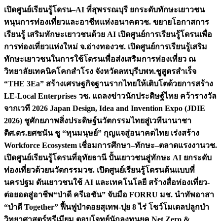
เปิดศูนย์เรียนรู้โดรน–AI ที่สุพรรณบุรี ยกระดับทักษะเยาวชน
หนุนการท่องเที่ยวและอาชีพแห่งอนาคต
วช. ขยายโอกาสการ
เรียนรู้ เสริมทักษะเยาวชนด้วย AI เปิดศูนย์การเรียนรู้โดรนเพื่อ
การท่องเที่ยวแห่งใหม่ จ.อ่างทอง
วช. เปิดศูนย์การเรียนรู้เสริม
ทักษะเยาวชนในการใช้โดรนเพื่อส่งเสริมการท่องเที่ยว ณ
วิทยาลัยเทคนิคโคกสำโรง จังหวัดลพบุรี
บพท.ชูสูตรสำเร็จ
“THE 3Ea” สร้างเศรษฐกิจฐานรากไทยให้เติบโตด้วยการสร้าง
LE-Local Enterprises
วช. แถลงข่าวนักประดิษฐ์ไทย คว้ารางวัล
จากเวที 2026 Japan Design, Idea and Invention Expo (JDIE
2026) ชูศักยภาพสิ่งประดิษฐ์นวัตกรรมไทยสู่เวทีนานาชา
ติ
ศ.ดร.ยศชนัน ชู “ทุนมนุษย์” กุญแจสู่อนาคตไทย เร่งสร้าง
Workforce Ecosystem เชื่อมการศึกษา–ทักษะ–ตลาดแรงงาน
วช.
เปิดศูนย์เรียนรู้โดรนที่อุทัยธานี ปั้นเยาวชนสู่ทักษะ AI ยกระดับ
ท่องเที่ยวด้วยนวัตกรรม
วช. เปิดศูนย์เรียนรู้โดรนต้นแบบที่
นครปฐม ดันเยาวชนใช้ AI และเทคโนโลยี สร้างสื่อท่องเที่ยว-
ต่อยอดสู่อาชีพ
“ป่าดี ครีเอชัน” จับมือ FORRU มช. นำทัพอาสา
“ป่าดี Together” ฟื้นฟูป่าดอยสุเทพ-ปุย 8 ไร่ โชว์โมเดลปลูกป่า
วิทยาศาสตร์พรีเมียม ตอบโจทย์นักลงทุนยุค Net Zero &