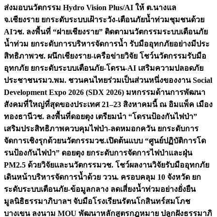
ส่งมอบนวัตกรรม Hydro Vision Plus/AI ให้ ต.นางแล
จ.เชียงราย ยกระดับระบบเฝ้าระวัง-เตือนภัยน้ำท่วมชุมชนด้วย
AI
วช. ลงพื้นที่ “ฝายเชียงราย” ติดตามนวัตกรรมระบบเตือนภัย
น้ำท่วม ยกระดับการบริหารจัดการน้ำ รับมืออุทกภัยอย่างมีประ
สิทธิภาพ
วช. ผนึกเชียงราย-เครือข่ายวิจัย โชว์นวัตกรรมรับมือ
อุทกภัย ยกระดับระบบเตือนภัย-โดรน-AI เสริมความปลอดภัย
ประชาชน
รมว.พม. ชวนคนไทยร่วมเป็นส่วนหนึ่งของงาน Social
Development Expo 2026 (SDX 2026) มหกรรมด้านการพัฒนา
สังคมที่ใหญ่ที่สุดของประเทศ 21–23 สิงหาคมนี้ ณ อิมแพ็ค เมือง
ทองธานี
วช. ลงพื้นที่ดอยตุง เตรียมนำ “โดรนป้องกันไฟป่า”
เสริมประสิทธิภาพควบคุมไฟป่า-ลดหมอกควัน ยกระดับการ
จัดการเชิงรุกด้วยนวัตกรรม
วช.เปิดต้นแบบ “ศูนย์ปฏิบัติการโด
รนป้องกันไฟป่า” ดอยตุง ยกระดับการจัดการไฟป่าและฝุ่น
PM2.5 ด้วยวิจัยและนวัตกรรม
วช. โชว์ผลงานวิจัยรับมืออุทกภัย
เดินหน้าบริหารจัดการน้ำด้วย ววน. ครอบคลุม 10 จังหวัด ยก
ระดับระบบเตือนภัย-ข้อมูลกลาง ลดเสี่ยงน้ำท่วมอย่างยั่งยืน
มูลนิธิธรรมาภิบาลฯ จับมือโรงเรียนรัตนโกสินทร์สมโภช
บางเขน ลงนาม MOU พัฒนาหลักสูตรกฎหมาย ปลูกฝังธรรมาภิ