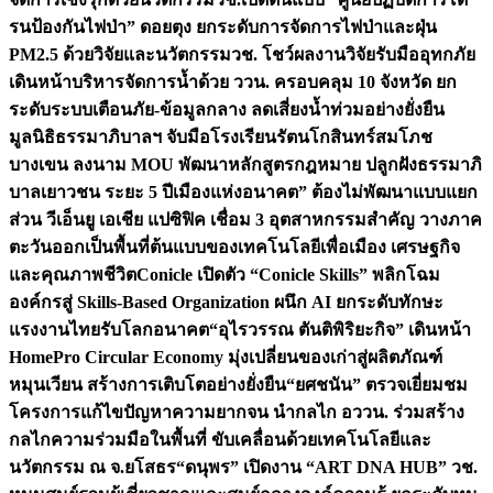
รนป้องกันไฟป่า” ดอยตุง ยกระดับการจัดการไฟป่าและฝุ่น
PM2.5 ด้วยวิจัยและนวัตกรรม
วช. โชว์ผลงานวิจัยรับมืออุทกภัย
เดินหน้าบริหารจัดการน้ำด้วย ววน. ครอบคลุม 10 จังหวัด ยก
ระดับระบบเตือนภัย-ข้อมูลกลาง ลดเสี่ยงน้ำท่วมอย่างยั่งยืน
มูลนิธิธรรมาภิบาลฯ จับมือโรงเรียนรัตนโกสินทร์สมโภช
บางเขน ลงนาม MOU พัฒนาหลักสูตรกฎหมาย ปลูกฝังธรรมาภิ
บาลเยาวชน ระยะ 5 ปี
เมืองแห่งอนาคต” ต้องไม่พัฒนาแบบแยก
ส่วน วีเอ็นยู เอเชีย แปซิฟิค เชื่อม 3 อุตสาหกรรมสำคัญ วางภาค
ตะวันออกเป็นพื้นที่ต้นแบบของเทคโนโลยีเพื่อเมือง เศรษฐกิจ
และคุณภาพชีวิต
Conicle เปิดตัว “Conicle Skills” พลิกโฉม
องค์กรสู่ Skills-Based Organization ผนึก AI ยกระดับทักษะ
แรงงานไทยรับโลกอนาคต
“อุไรวรรณ ตันติพิริยะกิจ” เดินหน้า
HomePro Circular Economy มุ่งเปลี่ยนของเก่าสู่ผลิตภัณฑ์
หมุนเวียน สร้างการเติบโตอย่างยั่งยืน
“ยศชนัน” ตรวจเยี่ยมชม
โครงการแก้ไขปัญหาความยากจน นำกลไก อววน. ร่วมสร้าง
กลไกความร่วมมือในพื้นที่ ขับเคลื่อนด้วยเทคโนโลยีและ
นวัตกรรม ณ จ.ยโสธร
“ดนุพร” เปิดงาน “ART DNA HUB” วช.