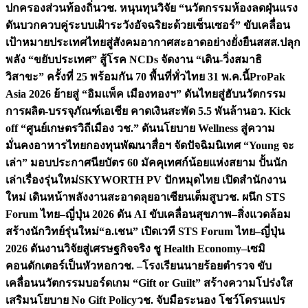
ปกครองส่วนท้องถิ่น
วช. หนุนทุนวิจัย “นวัตกรรมห้องลดฝุ่นแรง
ดันบวกควบคู่ระบบเฝ้าระวังอัจฉริยะด้วยเซ็นเซอร์” ขับเคลื่อน
เป้าหมายประเทศไทยสู่สังคมอากาศสะอาดอย่างยั่งยืน
สสส.ปลุก
พลัง “ขยับประเทศ” สู้โรค NCDs จัดงาน “เดิน-วิ่งสมาธิ
วิสาขะ” ครั้งที่ 25 พร้อมกัน 70 พื้นที่ทั่วไทย 31 พ.ค.นี้
ProPak
Asia 2026 ย้ายสู่ “อิมแพ็ค เมืองทองฯ” ดันไทยสู่ฮับนวัตกรรม
การผลิต-บรรจุภัณฑ์เอเชีย คาดเงินสะพัด 5.5 พันล้าน
อว. Kick
off “ศูนย์เกษตรวิถีเมือง วช.” ดันนโยบาย Wellness สู่ความ
มั่นคงอาหารไทย
กองทุนพัฒนาสื่อฯ จัดปัจฉิมนิเทศ “Young จะ
เล่า” มอบประกาศนียบัตร 60 มัคคุเทศก์น้อยแห่งสยาม ปั้นนัก
เล่าเรื่องรุ่นใหม่
SKYWORTH PV ปักหมุดไทย เปิดสำนักงาน
ใหม่ เดินหน้าพลังงานสะอาดลุยอาเซียนเต็มสูบ
วช. ผนึก STS
Forum ไทย–ญี่ปุ่น 2026 ดัน AI ขับเคลื่อนสุขภาพ–สิ่งแวดล้อม
สร้างนักวิทย์รุ่นใหม่
“อ.เชน” เปิดเวที STS Forum ไทย–ญี่ปุ่น
2026 ดันงานวิจัยสู่เศรษฐกิจจริง ชู Health Economy–เซมิ
คอนดักเตอร์เป็นหัวหอก
วช. –โรงเรียนนายร้อยตำรวจ ขับ
เคลื่อนนวัตกรรมบอร์ดเกม “Gift or Guilt” สร้างความโปร่งใส
เสริมนโยบาย No Gift Policy
วช. จับมือระนอง โชว์โดรนแปร