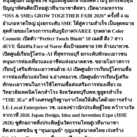
หนุนศูนย์รวมผู้เชี่ยวชาญและศูนย์กลางองค์ความรู้ ยกระดับทุน
ปัญญาทัศนศิลป์ไทยสู่เวทีนานาชาติ
สสว. เปิดฉากมหกรรม
“OSS & SMEs GROW TOGETHER FAIR 2026” ครั้งที่ 4 ณ
อำเภอหาดใหญ่ มุ่งยกระดับ SME ใต้สู่ความสำเร็จ เป็นจุดหมาย
สุดท้ายของโครงการระดับภูมิภาค
NAREE รุกตลาด Color
Cosmetic เปิดตัว “Perfect Touch Blush” 18 เฉดสี ดึง 7 สาว
4EVE นั่งแท่น Face of Naree ตั้งเป้ายอดขาย 100 ล้านบาท
วช.
เปิดศูนย์เรียนรู้โดรน–AI ที่สุพรรณบุรี ยกระดับทักษะเยาวชน
หนุนการท่องเที่ยวและอาชีพแห่งอนาคต
วช. ขยายโอกาสการ
เรียนรู้ เสริมทักษะเยาวชนด้วย AI เปิดศูนย์การเรียนรู้โดรนเพื่อ
การท่องเที่ยวแห่งใหม่ จ.อ่างทอง
วช. เปิดศูนย์การเรียนรู้เสริม
ทักษะเยาวชนในการใช้โดรนเพื่อส่งเสริมการท่องเที่ยว ณ
วิทยาลัยเทคนิคโคกสำโรง จังหวัดลพบุรี
บพท.ชูสูตรสำเร็จ
“THE 3Ea” สร้างเศรษฐกิจฐานรากไทยให้เติบโตด้วยการสร้าง
LE-Local Enterprises
วช. แถลงข่าวนักประดิษฐ์ไทย คว้ารางวัล
จากเวที 2026 Japan Design, Idea and Invention Expo (JDIE
2026) ชูศักยภาพสิ่งประดิษฐ์นวัตกรรมไทยสู่เวทีนานาชา
ติ
ศ.ดร.ยศชนัน ชู “ทุนมนุษย์” กุญแจสู่อนาคตไทย เร่งสร้าง