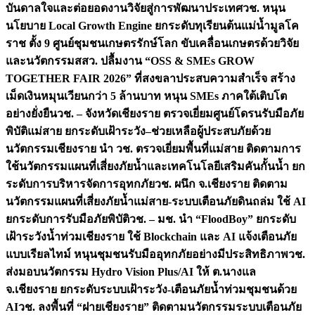
บันดาลใจและต่อยอดงานวิจัยสู่การพัฒนาประเทศ
วช. หนุน
นโยบาย Local Growth Engine ยกระดับทุเรียนต้นแม่น้ำมูลโค
ราช ตั้ง 9 ศูนย์ชุมชนเกษตรรักษ์โลก ขับเคลื่อนเกษตรด้วยวิจัย
และนวัตกรรม
สสว. ปลื้มงาน “OSS & SMEs GROW
TOGETHER FAIR 2026” ที่สงขลาประสบความสำเร็จ สร้าง
เม็ดเงินหมุนเวียนกว่า 5 ล้านบาท หนุน SMEs ภาคใต้เติบโต
อย่างยั่งยืน
วช. – จังหวัดเชียงราย ตรวจเยี่ยมศูนย์โดรนรับมือภัย
พิบัติแม่สาย ยกระดับเฝ้าระวัง–ช่วยเหลือผู้ประสบภัยด้วย
นวัตกรรม
เชียงราย นำ วช. ตรวจเยี่ยมพื้นที่แม่สาย ติดตามการ
ใช้นวัตกรรมแผนที่เสี่ยงภัยน้ำและเทคโนโลยีเสริมคันกั้นน้ำ ยก
ระดับการบริหารจัดการอุทกภัย
วช. ผนึก จ.เชียงราย ติดตาม
นวัตกรรมแผนที่เสี่ยงภัยน้ำแม่สาย-ระบบเตือนภัยดินถล่ม ใช้ AI
ยกระดับการรับมือภัยพิบัติ
วช. – มช. นำ “FloodBoy” ยกระดับ
เฝ้าระวังน้ำท่วมเชียงราย ใช้ Blockchain และ AI แจ้งเตือนภัย
แบบเรียลไทม์ หนุนชุมชนรับมืออุทกภัยอย่างมีประสิทธิภาพ
วช.
ส่งมอบนวัตกรรม Hydro Vision Plus/AI ให้ ต.นางแล
จ.เชียงราย ยกระดับระบบเฝ้าระวัง-เตือนภัยน้ำท่วมชุมชนด้วย
AI
วช. ลงพื้นที่ “ฝายเชียงราย” ติดตามนวัตกรรมระบบเตือนภัย