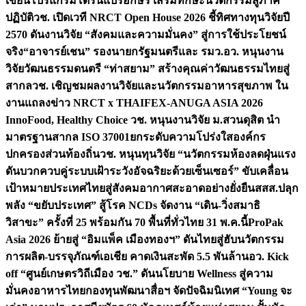
เขียนโปรแกรมโดรนแปรอักษร เสริมทักษะนวัตกรรมสู่ภาค
ปฏิบัติ
วช. เปิดเวที NRCT Open House 2026 ชี้ทิศทางทุนวิจัยปี
2570 ดันงานวิจัย “สังคมและความมั่นคง” สู่การใช้ประโยชน์
จริง
“อาจารย์เชน” รองนายกรัฐมนตรีและ รมว.อว. หนุนงาน
วิจัยวัฒนธรรมดนตรี “ท่าสยาม” สร้างคุณค่าวัฒนธรรมไทยสู่
สากล
วช. เชิญชมผลงานวิจัยและนวัตกรรมอาหารสุขภาพ ใน
งานแถลงข่าว NRCT x THAIFEX-ANUGA ASIA 2026
InnoFood, Healthy Choice
วช. หนุนงานวิจัย ม.สวนดุสิต นำ
มาตรฐานสากล ISO 37001ยกระดับความโปร่งใสองค์กร
ปกครองส่วนท้องถิ่น
วช. หนุนทุนวิจัย “นวัตกรรมห้องลดฝุ่นแรง
ดันบวกควบคู่ระบบเฝ้าระวังอัจฉริยะด้วยเซ็นเซอร์” ขับเคลื่อน
เป้าหมายประเทศไทยสู่สังคมอากาศสะอาดอย่างยั่งยืน
สสส.ปลุก
พลัง “ขยับประเทศ” สู้โรค NCDs จัดงาน “เดิน-วิ่งสมาธิ
วิสาขะ” ครั้งที่ 25 พร้อมกัน 70 พื้นที่ทั่วไทย 31 พ.ค.นี้
ProPak
Asia 2026 ย้ายสู่ “อิมแพ็ค เมืองทองฯ” ดันไทยสู่ฮับนวัตกรรม
การผลิต-บรรจุภัณฑ์เอเชีย คาดเงินสะพัด 5.5 พันล้าน
อว. Kick
off “ศูนย์เกษตรวิถีเมือง วช.” ดันนโยบาย Wellness สู่ความ
มั่นคงอาหารไทย
กองทุนพัฒนาสื่อฯ จัดปัจฉิมนิเทศ “Young จะ