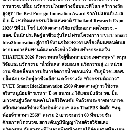
ทานฯ
วช. ปลื้ม! นวัตกรรมไทยสร้างชื่อบนเวทีโลก คว้ารางวัล
สูงสุด The Best Foreign Innovation Award จากโปแลนด์
22-26
มิ.ย.นี้ วช.เปิดมหกรรมวิจัยแห่งชาติ ‘Thailand Research Expo
2026’ ปีที่ 21 โชว์ 1,000 ผลงานวิจัย เปลี่ยนอนาคตไทย
วช. –
สอศ. ปั้นนักประดิษฐ์อาชีวะรุ่นใหม่ ผ่านโครงการ TVET Smart
Idea2Innovation สู่การใช้งานจริง
OROM เครื่องดื่มแพลนต์เบส
จากมะม่วงหิมพานต์และกล้วยน้ำว้าดิบ สร้างกระแสใน
THAIFEX 2026 ดึงความสนใจผู้ซื้อหลายประเทศ
“ดนุพร” หนุน
วิจัยและนวัตกรรม ‘น้ำมั่นคง’ ส่งมอบ 9 นวัตกรรมสู่ 21 หน่วย
งาน ขับเคลื่อนการบริหารจัดการน้ำขอนแก่น–ชัยภูมิ
วช.-สอศ.
ปลื้มนักประดิษฐ์อาชีวะอีสาน คว้ารางวัล “กิจกรรมติดดาว”
TVET Smart Idea2Innovation 2569 ดันผลงานสู่การใช้งาน
จริง
“หนูน้อยจ้าวเวหา” ปี 69 สนาม 2 ได้แชมป์แล้ว! วช. ปั้น
เยาวชนสู่นวัตกรเทคโนโลยีไร้คนขับ ชิงถ้วยพระราชทานฯ
วช.
ผนึกสมาคมกีฬาเครื่องบินจำลองฯ และ ThaiPBS จัดศึก “หนู
น้อยจ้าวเวหา 2569” สนาม 2 เยาวชนกว่า 60 ทีมประชัน
ศักยภาพโดรน
วช. ยกระดับภูมิปัญญาไทยด้วยวิจัยและ
นวัตกรรม ดันสารอะมิโนจากพืชสร้างรายได้สู่ชุมชนศรีสะเกษ