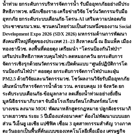
น้ำท่วม ยกระดับการบริหารจัดการน้ำ รับมืออุทกภัยอย่างมีประ
สิทธิภาพ
วช. ผนึกเชียงราย-เครือข่ายวิจัย โชว์นวัตกรรมรับมือ
อุทกภัย ยกระดับระบบเตือนภัย-โดรน-AI เสริมความปลอดภัย
ประชาชน
รมว.พม. ชวนคนไทยร่วมเป็นส่วนหนึ่งของงาน Social
Development Expo 2026 (SDX 2026) มหกรรมด้านการพัฒนา
สังคมที่ใหญ่ที่สุดของประเทศ 21–23 สิงหาคมนี้ ณ อิมแพ็ค เมือง
ทองธานี
วช. ลงพื้นที่ดอยตุง เตรียมนำ “โดรนป้องกันไฟป่า”
เสริมประสิทธิภาพควบคุมไฟป่า-ลดหมอกควัน ยกระดับการ
จัดการเชิงรุกด้วยนวัตกรรม
วช.เปิดต้นแบบ “ศูนย์ปฏิบัติการโด
รนป้องกันไฟป่า” ดอยตุง ยกระดับการจัดการไฟป่าและฝุ่น
PM2.5 ด้วยวิจัยและนวัตกรรม
วช. โชว์ผลงานวิจัยรับมืออุทกภัย
เดินหน้าบริหารจัดการน้ำด้วย ววน. ครอบคลุม 10 จังหวัด ยก
ระดับระบบเตือนภัย-ข้อมูลกลาง ลดเสี่ยงน้ำท่วมอย่างยั่งยืน
มูลนิธิธรรมาภิบาลฯ จับมือโรงเรียนรัตนโกสินทร์สมโภช
บางเขน ลงนาม MOU พัฒนาหลักสูตรกฎหมาย ปลูกฝังธรรมาภิ
บาลเยาวชน ระยะ 5 ปี
เมืองแห่งอนาคต” ต้องไม่พัฒนาแบบแยก
ส่วน วีเอ็นยู เอเชีย แปซิฟิค เชื่อม 3 อุตสาหกรรมสำคัญ วางภาค
ตะวันออกเป็นพื้นที่ต้นแบบของเทคโนโลยีเพื่อเมือง เศรษฐกิจ