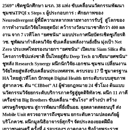
2569” เชิดชูนักศึกษา มรภ. 38 แห่ง ขับเคลื่อนนวัตกรรมพัฒนา
ชุมชน
TPQI x Steps x ผู้ประกอบการ : ศักยภาพของ
Neurodivergent ผู้ที่มีความหลากหลายทางการรับรู้ สู่โลกของ
การทำงาน
นักวิจัยไทยสุดปัง! คว้ารางวัลนานาชาติกว่า 400 ผล
งาน จาก 7 เวทีโลก “ยศชนัน” มอบประกาศนียบัตรเชิดชูเกียรติ
วช. ชูพัฒนากำลังคนวิจัย ขับเคลื่อนพลังงานยั่งยืน มุ่งเป้า Net
Zero ประเทศไทย
รองนายกฯ “ยศชนัน” เปิดเกม Siam Silica ดัน
โครงการชิปแห่งชาติ ปั้นไทยสู่ฮับ Deep Tech อาเซียน
“ยศชนัน”
ชูพลัง Research Synergy ผนึกนักวิจัย-เอกชน-ชุมชน เปลี่ยนงาน
วิจัยไทยสู่พลังขับเคลื่อนประเทศ
สรพ. ครบรอบ 17 ปี ชูมาตรฐาน
HA ไทยสู่เวทีโลก ปักหมุด Digital Health ยกระดับระบบสุขภาพ
สู่สากล
วช. ดัน “CIBbot” AI ผู้ช่วยกฎหมาย 24 ชั่วโมง ต้นแบบ
นวัตกรรมวิจัยยกระดับบริการภาครัฐสู่ยุคดิจิทัล
วช. ผนึก 11 ภาคี
เครือข่าย Big Brothers ขับเคลื่อน “ชันโรง” สร้างป่า สร้าง
เศรษฐกิจชุมชน สู่การพัฒนาที่ยั่งยืน
อย. ลุยตลาดสดธนบุรี ส่ง
Mobile Unit ตรวจอาหารถึงชุมชน ยกระดับความปลอดภัยผู้
บริโภค
วช. ผนึกมูลนิธิอาจารย์สุกรีฯ จัดประลองยอดฝีมือ
เยาวชนดนตรี ครั้งที่ 4 รอบรองฯ ภาคกลาง ชิงถ้วยพระราช