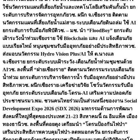
ใช้นวัตกรรมแผนที่เสี่ยงภัยน้ำและเทคโนโลยีเสริมคันกั้นน้ำ ยก
ระดับการบริหารจัดการอุทกภัย
วช. ผนึก จ.เชียงราย ติดตาม
นวัตกรรมแผนที่เสี่ยงภัยน้ำแม่สาย-ระบบเตือนภัยดินถล่ม ใช้ AI
ยกระดับการรับมือภัยพิบัติ
วช. – มช. นำ “FloodBoy” ยกระดับ
เฝ้าระวังน้ำท่วมเชียงราย ใช้ Blockchain และ AI แจ้งเตือนภัย
แบบเรียลไทม์ หนุนชุมชนรับมืออุทกภัยอย่างมีประสิทธิภาพ
วช.
ส่งมอบนวัตกรรม Hydro Vision Plus/AI ให้ ต.นางแล
จ.เชียงราย ยกระดับระบบเฝ้าระวัง-เตือนภัยน้ำท่วมชุมชนด้วย
AI
วช. ลงพื้นที่ “ฝายเชียงราย” ติดตามนวัตกรรมระบบเตือนภัย
น้ำท่วม ยกระดับการบริหารจัดการน้ำ รับมืออุทกภัยอย่างมีประ
สิทธิภาพ
วช. ผนึกเชียงราย-เครือข่ายวิจัย โชว์นวัตกรรมรับมือ
อุทกภัย ยกระดับระบบเตือนภัย-โดรน-AI เสริมความปลอดภัย
ประชาชน
รมว.พม. ชวนคนไทยร่วมเป็นส่วนหนึ่งของงาน Social
Development Expo 2026 (SDX 2026) มหกรรมด้านการพัฒนา
สังคมที่ใหญ่ที่สุดของประเทศ 21–23 สิงหาคมนี้ ณ อิมแพ็ค เมือง
ทองธานี
วช. ลงพื้นที่ดอยตุง เตรียมนำ “โดรนป้องกันไฟป่า”
เสริมประสิทธิภาพควบคุมไฟป่า-ลดหมอกควัน ยกระดับการ
จัดการเชิงรุกด้วยนวัตกรรม
วช.เปิดต้นแบบ “ศูนย์ปฏิบัติการโด