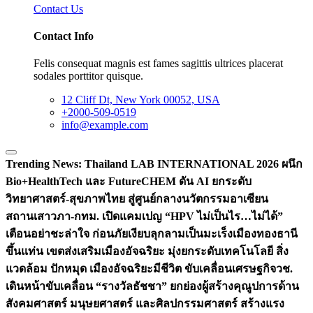
Contact Us
Contact Info
Felis consequat magnis est fames sagittis ultrices placerat
sodales porttitor quisque.
12 Cliff Dt, New York 00052, USA
+2000-509-0519
info@example.com
Trending News:
Thailand LAB INTERNATIONAL 2026 ผนึก
Bio+HealthTech และ FutureCHEM ดัน AI ยกระดับ
วิทยาศาสตร์-สุขภาพไทย สู่ศูนย์กลางนวัตกรรมอาเซียน
สถานเสาวภา-กทม. เปิดแคมเปญ “HPV ไม่เป็นไร…ไม่ได้”
เตือนอย่าชะล่าใจ ก่อนภัยเงียบลุกลามเป็นมะเร็ง
เมืองทองธานี
ขึ้นแท่น เขตส่งเสริมเมืองอัจฉริยะ มุ่งยกระดับเทคโนโลยี สิ่ง
แวดล้อม ปักหมุด เมืองอัจฉริยะมีชีวิต ขับเคลื่อนเศรษฐกิจ
วช.
เดินหน้าขับเคลื่อน “รางวัลธัชชา” ยกย่องผู้สร้างคุณูปการด้าน
สังคมศาสตร์ มนุษยศาสตร์ และศิลปกรรมศาสตร์ สร้างแรง