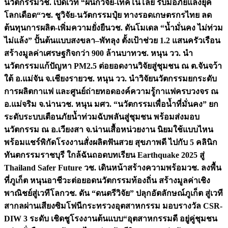
นวัตกรรม
วช. เปิดเวที “ผนึกวิจัย-เทคโนโลยี รับมือภัยแล้งยุค
โลกเดือด“
วช. ชูวิจัย-นวัตกรรมปุ๋ย ทางรอดเกษตรกรไทย ลด
ต้นทุนการผลิต-เพิ่มความยั่งยืน
วช. ดันโมเดล “น้ำมั่นคง ไม่ท่วม
ไม่แล้ง” ปั้นต้นแบบสงขลา–พัทลุง ตั้งเป้าช่วย 1.2 แสนครัวเรือน
สร้างมูลค่าเศรษฐกิจกว่า 900 ล้านบาท
วช. หนุน วว. นำ
นวัตกรรมแก้ปัญหา PM2.5 ต่อยอดงานวิจัยสู่ชุมชน ณ ต.จันจว้า
ใต้ อ.แม่จัน จ.เชียงราย
วช. หนุน วว. นำวิจัยนวัตกรรมยกระดับ
การผลิตกาแฟ และศูนย์ถ่ายทอดองค์ความรู้กาแฟครบวงจร ณ
อ.แม่จริม จ.น่าน
วช. หนุน มศว. “นวัตกรรมเพื่อน้ำที่มั่นคง” ยก
ระดับระบบเตือนภัยน้ำท่วมฉับพลันสู่ชุมชน พร้อมส่งมอบ
นวัตกรรม ณ อ.เวียงสา จ.น่าน
เสื้อหน่วยงาน นิยมใช้แบบไหน
พร้อมแชร์พิกัดโรงงานสั่งผลิต
ฟันสวย สุขภาพดี ไปกับ 5 คลินิก
ทันตกรรมราชบุรี ใกล้ฉัน
ถอดบทเรียน Earthquake 2025 สู่
Thailand Safer Future วช. เดินหน้าสร้างความพร้อม
วช. ลงพื้น
ที่ภูเก็ต หนุนอาชีวะต่อยอดนวัตกรรมท้องถิ่น สร้างมูลค่าเชิง
พาณิชย์สู่เวทีโลก
วช. ดัน “ดนตรีวิจัย” ปลุกอัตลักษณ์ภูเก็ต สู่เวที
สากลผ่านเสียงซิมโฟนี
กระทรวงอุตสาหกรรม มอบรางวัล CSR-
DIW 3 ระดับ เชิดชูโรงงานต้นแบบ“อุตสาหกรรมดี อยู่คู่ชุมชน