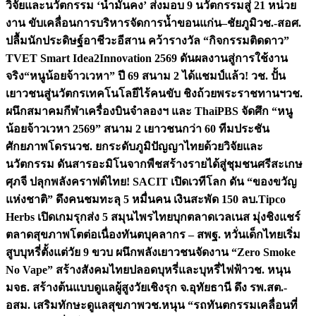
วิจัยและนวัตกรรม ‘น้ำมั่นคง’ ส่งมอบ 9 นวัตกรรมสู่ 21 หน่วย
งาน ขับเคลื่อนการบริหารจัดการน้ำขอนแก่น–ชัยภูมิ
วช.-สอศ.
ปลื้มนักประดิษฐ์อาชีวะอีสาน คว้ารางวัล “กิจกรรมติดดาว”
TVET Smart Idea2Innovation 2569 ดันผลงานสู่การใช้งาน
จริง
“หนูน้อยจ้าวเวหา” ปี 69 สนาม 2 ได้แชมป์แล้ว! วช. ปั้น
เยาวชนสู่นวัตกรเทคโนโลยีไร้คนขับ ชิงถ้วยพระราชทานฯ
วช.
ผนึกสมาคมกีฬาเครื่องบินจำลองฯ และ ThaiPBS จัดศึก “หนู
น้อยจ้าวเวหา 2569” สนาม 2 เยาวชนกว่า 60 ทีมประชัน
ศักยภาพโดรน
วช. ยกระดับภูมิปัญญาไทยด้วยวิจัยและ
นวัตกรรม ดันสารอะมิโนจากพืชสร้างรายได้สู่ชุมชนศรีสะเกษ
ศุภจี ปลุกพลังคราฟต์ไทย! SACIT เปิดเวทีโลก ดัน “ของขวัญ
แห่งชาติ” ดึงคนชมทะลุ 5 หมื่นคน เงินสะพัด 150 ลบ.
Tipco
Herbs เปิดเกมรุกส่ง 5 สมุนไพรไทยบุกตลาดเวลเนส มุ่งชิงแชร์
ตลาดสุขภาพโตต่อเนื่อง
ทันตบุคลากร – สพฐ. หวั่นเด็กไทยเริ่ม
สูบบุหรี่ตั้งแต่วัย 9 ขวบ ผนึกพลังเยาวชนจัดงาน “Zero Smoke
No Vape” สร้างสังคมไทยปลอดบุหรี่และบุหรี่ไฟฟ้า
วช. หนุน
มจธ. สร้างต้นแบบดูแลผู้สูงวัยเชิงรุก จ.อุทัยธานี ดึง รพ.สต.-
อสม. เสริมทักษะดูแลสุขภาพ
วช.หนุน “รถทันตกรรมเคลื่อนที่