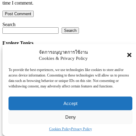
time I comment.
Search
Search
Explore Topics
จัดการอนุญาตการใช้งาน
Thaiworldtoday
Cookies & Privacy Policy
Uncategorized
การศึกษา
To provide the best experiences, we use technologies like cookies to store and/or
ธุรกิจ/ประกัน/การเงิน
access device information. Consenting to these technologies will allow us to process
data such as browsing behavior or unique IDs on this site. Not consenting or
บันเทิง/กีฬา
withdrawing consent, may adversely affect certain features and functions.
ภาครัฐ/ราชการ
ยานยนต์
Accept
อสังหา
โรงพยบาล/สุขภาพ/ความงาม
Deny
โรงแรม/ท่องเที่ยว/อาหาร
Cookies Policy
Privacy Policy
Tag Clouds