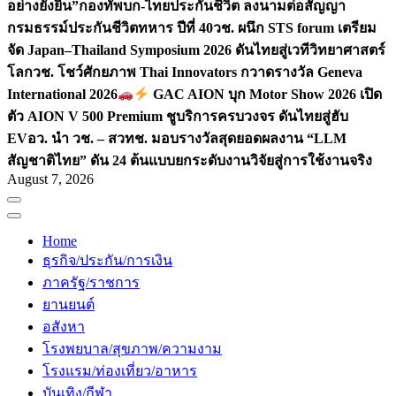
อย่างยั่งยืน”
กองทัพบก-ไทยประกันชีวิต ลงนามต่อสัญญา
กรมธรรม์ประกันชีวิตทหาร ปีที่ 40
วช. ผนึก STS forum เตรียม
จัด Japan–Thailand Symposium 2026 ดันไทยสู่เวทีวิทยาศาสตร์
โลก
วช. โชว์ศักยภาพ Thai Innovators กวาดรางวัล Geneva
International 2026
GAC AION บุก Motor Show 2026 เปิด
ตัว AION V 500 Premium ชูบริการครบวงจร ดันไทยสู่ฮับ
EV
อว. นำ วช. – สวทช. มอบรางวัลสุดยอดผลงาน “LLM
สัญชาติไทย” ดัน 24 ต้นแบบยกระดับงานวิจัยสู่การใช้งานจริง
August 7, 2026
Home
ธุรกิจ/ประกัน/การเงิน
ภาครัฐ/ราชการ
ยานยนต์
อสังหา
โรงพยบาล/สุขภาพ/ความงาม
โรงแรม/ท่องเที่ยว/อาหาร
บันเทิง/กีฬา