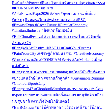
ศิลป์ #SoftPower #ศิลปะไทย #นวัตกรรม #ทุนวัฒนธรรม
#ICONSIAM #VisualArts
#AsiaEnwastExpo2026 #สอท #อุตสาหกรรมสีเขียว
#เศรษฐกิจหมุนเวียน #พลังงานสะอาด #ESG
#EnwastExpo #GreenFuture #CircularEconomy
#ThailandIndustry #สิ่งแวดล้อมยั่งยืน
#BaliChoralFestival #วงปล่อยแก่ประเทศไทย #วิจัยเพื่อ
สังคมสูงวัย
#BangkokArtFestival #BAF11 #CraftYourDreams
#PaintYourCity #เศรษฐกิจวัฒนธรรม #CreativeEconomy
#ศิลปะร่วมสมัย #ICONSIAM #สศร #ArtMarket #เมือง
แห่งศิลปะ
#Bangsaen10 #WorldClassRunning #เมืองกีฬาเวิลด์คลาส
#บางแสนรักษ์โลก #จากแก้วสู่กล้า #SustainableRunning
#ChonburiSportsCity
#Bangsaen42 #ChonburiMarathon #มาราธอนระดับโลก
#SportTourism #บางแสน #นักวิ่งเคนยา #อนุชิตจิว #ปิยะ
นุชสุขชาติ #งานวิ่งไทยโกอินเตอร์
#BarBQPlaza #บาร์บีคิวพลาซ่า #วิตอะเดย์ #บาร์บีกอน