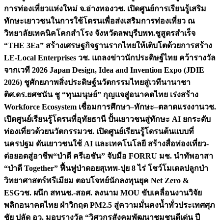
การท่องเที่ยวแห่งใหม่ จ.อ่างทอง
วช. เปิดศูนย์การเรียนรู้เสริม
ทักษะเยาวชนในการใช้โดรนเพื่อส่งเสริมการท่องเที่ยว ณ
วิทยาลัยเทคนิคโคกสำโรง จังหวัดลพบุรี
บพท.ชูสูตรสำเร็จ
“THE 3Ea” สร้างเศรษฐกิจฐานรากไทยให้เติบโตด้วยการสร้าง
LE-Local Enterprises
วช. แถลงข่าวนักประดิษฐ์ไทย คว้ารางวัล
จากเวที 2026 Japan Design, Idea and Invention Expo (JDIE
2026) ชูศักยภาพสิ่งประดิษฐ์นวัตกรรมไทยสู่เวทีนานาชา
ติ
ศ.ดร.ยศชนัน ชู “ทุนมนุษย์” กุญแจสู่อนาคตไทย เร่งสร้าง
Workforce Ecosystem เชื่อมการศึกษา–ทักษะ–ตลาดแรงงาน
วช.
เปิดศูนย์เรียนรู้โดรนที่อุทัยธานี ปั้นเยาวชนสู่ทักษะ AI ยกระดับ
ท่องเที่ยวด้วยนวัตกรรม
วช. เปิดศูนย์เรียนรู้โดรนต้นแบบที่
นครปฐม ดันเยาวชนใช้ AI และเทคโนโลยี สร้างสื่อท่องเที่ยว-
ต่อยอดสู่อาชีพ
“ป่าดี ครีเอชัน” จับมือ FORRU มช. นำทัพอาสา
“ป่าดี Together” ฟื้นฟูป่าดอยสุเทพ-ปุย 8 ไร่ โชว์โมเดลปลูกป่า
วิทยาศาสตร์พรีเมียม ตอบโจทย์นักลงทุนยุค Net Zero &
ESG
วช. ผนึก สทนช.-สอศ. ลงนาม MOU ขับเคลื่อนงานวิจัย
พลิกอนาคตไทย ฝ่าวิกฤต PM2.5 สู่ความมั่นคงน้ำทั่วประเทศ
ศุภ
ชัย ปลัด อว. มอบรางวัล “วิศวกรสังคมพัฒนาชุมชนดีเด่น ปี