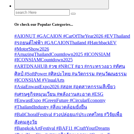
Search
for:
Or check our Popular Categories...
#AIONUT #GACAION #CarOfTheYear2026 #EVThailand
#รถยนต์ไฟฟ้า #GACAIONThailand #HatchbackEV
#MotorShow2026
#AmazingThailandCountdown2025 #ICONSIAM
#ICONSIAMCountdown2025
#ARTDNAHUB #วช #NRCT #อว #กระทรวงอว #ทัศน
ศิลป์ #SoftPower #ศิลปะไทย #นวัตกรรม #ทุนวัฒนธรรม
#ICONSIAM #VisualArts
#AsiaEnwastExpo2026 #สอท #อุตสาหกรรมสีเขียว
#เศรษฐกิจหมุนเวียน #พลังงานสะอาด #ESG
#EnwastExpo #GreenFuture #CircularEconomy
#ThailandIndustry #สิ่งแวดล้อมยั่งยืน
#BaliChoralFestival #วงปล่อยแก่ประเทศไทย #วิจัยเพื่อ
สังคมสูงวัย
#BangkokArtFestival #BAF11 #CraftYourDreams