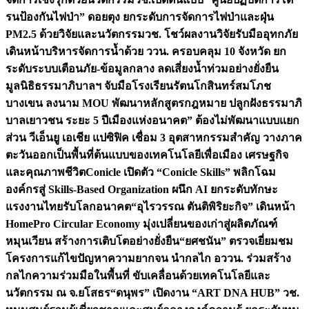
รนป้องกันไฟป่า” ดอยตุง ยกระดับการจัดการไฟป่าและฝุ่น
PM2.5 ด้วยวิจัยและนวัตกรรม
วช. โชว์ผลงานวิจัยรับมืออุทกภัย
เดินหน้าบริหารจัดการน้ำด้วย ววน. ครอบคลุม 10 จังหวัด ยก
ระดับระบบเตือนภัย-ข้อมูลกลาง ลดเสี่ยงน้ำท่วมอย่างยั่งยืน
มูลนิธิธรรมาภิบาลฯ จับมือโรงเรียนรัตนโกสินทร์สมโภช
บางเขน ลงนาม MOU พัฒนาหลักสูตรกฎหมาย ปลูกฝังธรรมาภิ
บาลเยาวชน ระยะ 5 ปี
เมืองแห่งอนาคต” ต้องไม่พัฒนาแบบแยก
ส่วน วีเอ็นยู เอเชีย แปซิฟิค เชื่อม 3 อุตสาหกรรมสำคัญ วางภาค
ตะวันออกเป็นพื้นที่ต้นแบบของเทคโนโลยีเพื่อเมือง เศรษฐกิจ
และคุณภาพชีวิต
Conicle เปิดตัว “Conicle Skills” พลิกโฉม
องค์กรสู่ Skills-Based Organization ผนึก AI ยกระดับทักษะ
แรงงานไทยรับโลกอนาคต
“อุไรวรรณ ตันติพิริยะกิจ” เดินหน้า
HomePro Circular Economy มุ่งเปลี่ยนของเก่าสู่ผลิตภัณฑ์
หมุนเวียน สร้างการเติบโตอย่างยั่งยืน
“ยศชนัน” ตรวจเยี่ยมชม
โครงการแก้ไขปัญหาความยากจน นำกลไก อววน. ร่วมสร้าง
กลไกความร่วมมือในพื้นที่ ขับเคลื่อนด้วยเทคโนโลยีและ
นวัตกรรม ณ จ.ยโสธร
“ดนุพร” เปิดงาน “ART DNA HUB” วช.