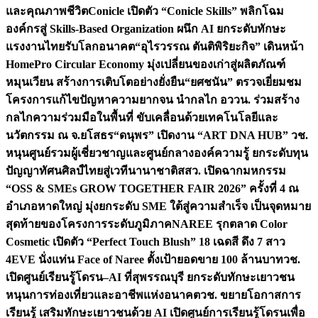
และคุณภาพชีวิต
Conicle เปิดตัว “Conicle Skills” พลิกโฉม
องค์กรสู่ Skills-Based Organization ผนึก AI ยกระดับทักษะ
แรงงานไทยรับโลกอนาคต
“อุไรวรรณ ตันติพิริยะกิจ” เดินหน้า
HomePro Circular Economy มุ่งเปลี่ยนของเก่าสู่ผลิตภัณฑ์
หมุนเวียน สร้างการเติบโตอย่างยั่งยืน
“ยศชนัน” ตรวจเยี่ยมชม
โครงการแก้ไขปัญหาความยากจน นำกลไก อววน. ร่วมสร้าง
กลไกความร่วมมือในพื้นที่ ขับเคลื่อนด้วยเทคโนโลยีและ
นวัตกรรม ณ จ.ยโสธร
“ดนุพร” เปิดงาน “ART DNA HUB” วช.
หนุนศูนย์รวมผู้เชี่ยวชาญและศูนย์กลางองค์ความรู้ ยกระดับทุน
ปัญญาทัศนศิลป์ไทยสู่เวทีนานาชาติ
สสว. เปิดฉากมหกรรม
“OSS & SMEs GROW TOGETHER FAIR 2026” ครั้งที่ 4 ณ
อำเภอหาดใหญ่ มุ่งยกระดับ SME ใต้สู่ความสำเร็จ เป็นจุดหมาย
สุดท้ายของโครงการระดับภูมิภาค
NAREE รุกตลาด Color
Cosmetic เปิดตัว “Perfect Touch Blush” 18 เฉดสี ดึง 7 สาว
4EVE นั่งแท่น Face of Naree ตั้งเป้ายอดขาย 100 ล้านบาท
วช.
เปิดศูนย์เรียนรู้โดรน–AI ที่สุพรรณบุรี ยกระดับทักษะเยาวชน
หนุนการท่องเที่ยวและอาชีพแห่งอนาคต
วช. ขยายโอกาสการ
เรียนรู้ เสริมทักษะเยาวชนด้วย AI เปิดศูนย์การเรียนรู้โดรนเพื่อ