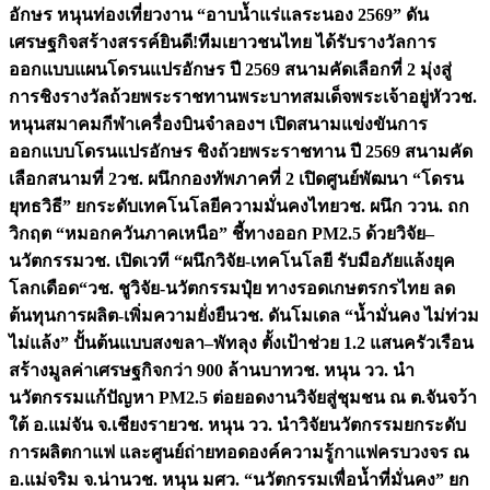
อักษร หนุนท่องเที่ยวงาน “อาบน้ำแร่แลระนอง 2569” ดัน
เศรษฐกิจสร้างสรรค์
ยินดี!ทีมเยาวชนไทย ได้รับรางวัลการ
ออกแบบแผนโดรนแปรอักษร ปี 2569 สนามคัดเลือกที่ 2 มุ่งสู่
การชิงรางวัลถ้วยพระราชทานพระบาทสมเด็จพระเจ้าอยู่หัว
วช.
หนุนสมาคมกีฬาเครื่องบินจำลองฯ เปิดสนามแข่งขันการ
ออกแบบโดรนแปรอักษร ชิงถ้วยพระราชทาน ปี 2569 สนามคัด
เลือกสนามที่ 2
วช. ผนึกกองทัพภาคที่ 2 เปิดศูนย์พัฒนา “โดรน
ยุทธวิธี” ยกระดับเทคโนโลยีความมั่นคงไทย
วช. ผนึก ววน. ถก
วิกฤต “หมอกควันภาคเหนือ” ชี้ทางออก PM2.5 ด้วยวิจัย–
นวัตกรรม
วช. เปิดเวที “ผนึกวิจัย-เทคโนโลยี รับมือภัยแล้งยุค
โลกเดือด“
วช. ชูวิจัย-นวัตกรรมปุ๋ย ทางรอดเกษตรกรไทย ลด
ต้นทุนการผลิต-เพิ่มความยั่งยืน
วช. ดันโมเดล “น้ำมั่นคง ไม่ท่วม
ไม่แล้ง” ปั้นต้นแบบสงขลา–พัทลุง ตั้งเป้าช่วย 1.2 แสนครัวเรือน
สร้างมูลค่าเศรษฐกิจกว่า 900 ล้านบาท
วช. หนุน วว. นำ
นวัตกรรมแก้ปัญหา PM2.5 ต่อยอดงานวิจัยสู่ชุมชน ณ ต.จันจว้า
ใต้ อ.แม่จัน จ.เชียงราย
วช. หนุน วว. นำวิจัยนวัตกรรมยกระดับ
การผลิตกาแฟ และศูนย์ถ่ายทอดองค์ความรู้กาแฟครบวงจร ณ
อ.แม่จริม จ.น่าน
วช. หนุน มศว. “นวัตกรรมเพื่อน้ำที่มั่นคง” ยก