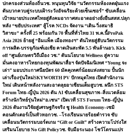
ปกครองส่วนท้องถิ่น
วช. หนุนทุนวิจัย “นวัตกรรมห้องลดฝุ่นแรง
ดันบวกควบคู่ระบบเฝ้าระวังอัจฉริยะด้วยเซ็นเซอร์” ขับเคลื่อน
เป้าหมายประเทศไทยสู่สังคมอากาศสะอาดอย่างยั่งยืน
สสส.ปลุก
พลัง “ขยับประเทศ” สู้โรค NCDs จัดงาน “เดิน-วิ่งสมาธิ
วิสาขะ” ครั้งที่ 25 พร้อมกัน 70 พื้นที่ทั่วไทย 31 พ.ค.นี้
ProPak
Asia 2026 ย้ายสู่ “อิมแพ็ค เมืองทองฯ” ดันไทยสู่ฮับนวัตกรรม
การผลิต-บรรจุภัณฑ์เอเชีย คาดเงินสะพัด 5.5 พันล้าน
อว. Kick
off “ศูนย์เกษตรวิถีเมือง วช.” ดันนโยบาย Wellness สู่ความ
มั่นคงอาหารไทย
กองทุนพัฒนาสื่อฯ จัดปัจฉิมนิเทศ “Young จะ
เล่า” มอบประกาศนียบัตร 60 มัคคุเทศก์น้อยแห่งสยาม ปั้นนัก
เล่าเรื่องรุ่นใหม่
SKYWORTH PV ปักหมุดไทย เปิดสำนักงาน
ใหม่ เดินหน้าพลังงานสะอาดลุยอาเซียนเต็มสูบ
วช. ผนึก STS
Forum ไทย–ญี่ปุ่น 2026 ดัน AI ขับเคลื่อนสุขภาพ–สิ่งแวดล้อม
สร้างนักวิทย์รุ่นใหม่
“อ.เชน” เปิดเวที STS Forum ไทย–ญี่ปุ่น
2026 ดันงานวิจัยสู่เศรษฐกิจจริง ชู Health Economy–เซมิ
คอนดักเตอร์เป็นหัวหอก
วช. –โรงเรียนนายร้อยตำรวจ ขับ
เคลื่อนนวัตกรรมบอร์ดเกม “Gift or Guilt” สร้างความโปร่งใส
เสริมนโยบาย No Gift Policy
วช. จับมือระนอง โชว์โดรนแปร