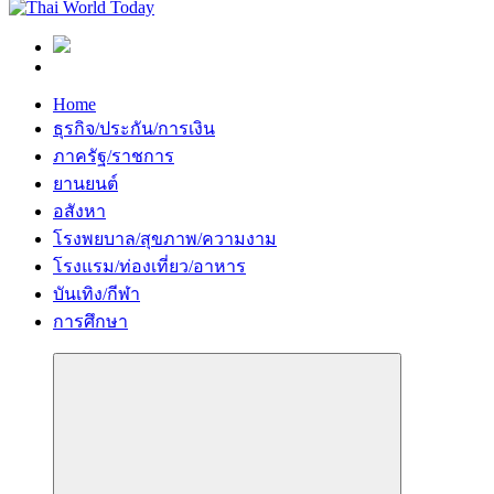
Home
ธุรกิจ/ประกัน/การเงิน
ภาครัฐ/ราชการ
ยานยนต์
อสังหา
โรงพยบาล/สุขภาพ/ความงาม
โรงแรม/ท่องเที่ยว/อาหาร
บันเทิง/กีฬา
การศึกษา