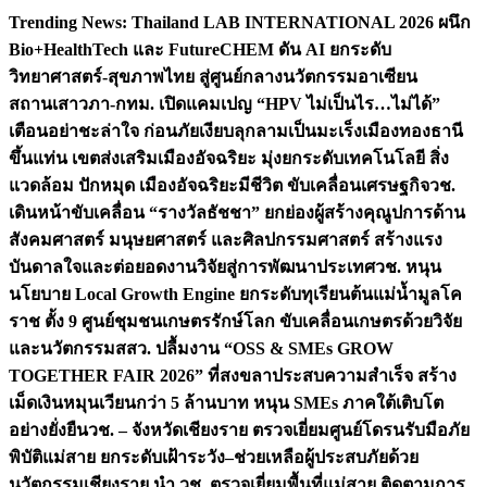
Skip
Trending News:
Thailand LAB INTERNATIONAL 2026 ผนึก
to
Bio+HealthTech และ FutureCHEM ดัน AI ยกระดับ
content
วิทยาศาสตร์-สุขภาพไทย สู่ศูนย์กลางนวัตกรรมอาเซียน
สถานเสาวภา-กทม. เปิดแคมเปญ “HPV ไม่เป็นไร…ไม่ได้”
เตือนอย่าชะล่าใจ ก่อนภัยเงียบลุกลามเป็นมะเร็ง
เมืองทองธานี
ขึ้นแท่น เขตส่งเสริมเมืองอัจฉริยะ มุ่งยกระดับเทคโนโลยี สิ่ง
แวดล้อม ปักหมุด เมืองอัจฉริยะมีชีวิต ขับเคลื่อนเศรษฐกิจ
วช.
เดินหน้าขับเคลื่อน “รางวัลธัชชา” ยกย่องผู้สร้างคุณูปการด้าน
สังคมศาสตร์ มนุษยศาสตร์ และศิลปกรรมศาสตร์ สร้างแรง
บันดาลใจและต่อยอดงานวิจัยสู่การพัฒนาประเทศ
วช. หนุน
นโยบาย Local Growth Engine ยกระดับทุเรียนต้นแม่น้ำมูลโค
ราช ตั้ง 9 ศูนย์ชุมชนเกษตรรักษ์โลก ขับเคลื่อนเกษตรด้วยวิจัย
และนวัตกรรม
สสว. ปลื้มงาน “OSS & SMEs GROW
TOGETHER FAIR 2026” ที่สงขลาประสบความสำเร็จ สร้าง
เม็ดเงินหมุนเวียนกว่า 5 ล้านบาท หนุน SMEs ภาคใต้เติบโต
อย่างยั่งยืน
วช. – จังหวัดเชียงราย ตรวจเยี่ยมศูนย์โดรนรับมือภัย
พิบัติแม่สาย ยกระดับเฝ้าระวัง–ช่วยเหลือผู้ประสบภัยด้วย
นวัตกรรม
เชียงราย นำ วช. ตรวจเยี่ยมพื้นที่แม่สาย ติดตามการ