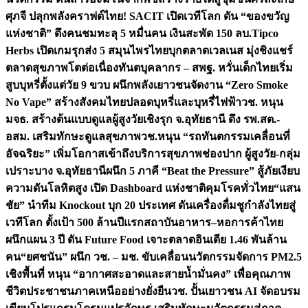
ศุภจี ปลุกพลังคราฟต์ไทย! SACIT เปิดเวทีโลก ดัน “ของขวัญ
แห่งชาติ” ดึงคนชมทะลุ 5 หมื่นคน เงินสะพัด 150 ลบ.
Tipco
Herbs เปิดเกมรุกส่ง 5 สมุนไพรไทยบุกตลาดเวลเนส มุ่งชิงแชร์
ตลาดสุขภาพโตต่อเนื่อง
ทันตบุคลากร – สพฐ. หวั่นเด็กไทยเริ่ม
สูบบุหรี่ตั้งแต่วัย 9 ขวบ ผนึกพลังเยาวชนจัดงาน “Zero Smoke
No Vape” สร้างสังคมไทยปลอดบุหรี่และบุหรี่ไฟฟ้า
วช. หนุน
มจธ. สร้างต้นแบบดูแลผู้สูงวัยเชิงรุก จ.อุทัยธานี ดึง รพ.สต.-
อสม. เสริมทักษะดูแลสุขภาพ
วช.หนุน “รถทันตกรรมเคลื่อนที่
อัจฉริยะ” เพิ่มโอกาสเข้าถึงบริการสุขภาพช่องปาก ผู้สูงวัย-กลุ่ม
เปราะบาง จ.อุทัยธานี
ผนึก 5 ภาคี “Beat the Pressure” สู้ภัยเงียบ
ความดันโลหิตสูง เปิด Dashboard แห่งชาติคุมโรคทั่วไทย
“แสน
ชัย” นำทีม Knockout บุก 20 ประเทศ ดันเครื่องดื่มชูกำลังไทยสู่
เวทีโลก ตั้งเป้า 500 ล้านปีแรก
สถาบันอาหาร–หอการค้าไทย
ผนึกแผน 3 ปี ดัน Future Food เจาะตลาดอินเดีย 1.46 พันล้าน
คน
“ยศชนัน” ผนึก วช. – มช. ขับเคลื่อนนวัตกรรมจัดการ PM2.5
เชิงพื้นที่ หนุน “อากาศสะอาดและสายน้ำมั่นคง” เพื่อคุณภาพ
ชีวิตประชาชนภาคเหนืออย่างยั่งยืน
วช. ปั้นเยาวชน AI จัดอบรม