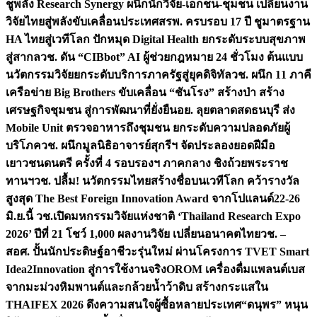
ชูพลัง Research Synergy ผนึกนักวิจัย-เอกชน-ชุมชน เปลี่ยนงาน
วิจัยไทยสู่พลังขับเคลื่อนประเทศ
สรพ. ครบรอบ 17 ปี ชูมาตรฐาน
HA ไทยสู่เวทีโลก ปักหมุด Digital Health ยกระดับระบบสุขภาพ
สู่สากล
วช. ดัน “CIBbot” AI ผู้ช่วยกฎหมาย 24 ชั่วโมง ต้นแบบ
นวัตกรรมวิจัยยกระดับบริการภาครัฐสู่ยุคดิจิทัล
วช. ผนึก 11 ภาคี
เครือข่าย Big Brothers ขับเคลื่อน “ชันโรง” สร้างป่า สร้าง
เศรษฐกิจชุมชน สู่การพัฒนาที่ยั่งยืน
อย. ลุยตลาดสดธนบุรี ส่ง
Mobile Unit ตรวจอาหารถึงชุมชน ยกระดับความปลอดภัยผู้
บริโภค
วช. ผนึกมูลนิธิอาจารย์สุกรีฯ จัดประลองยอดฝีมือ
เยาวชนดนตรี ครั้งที่ 4 รอบรองฯ ภาคกลาง ชิงถ้วยพระราช
ทานฯ
วช. ปลื้ม! นวัตกรรมไทยสร้างชื่อบนเวทีโลก คว้ารางวัล
สูงสุด The Best Foreign Innovation Award จากโปแลนด์
22-26
มิ.ย.นี้ วช.เปิดมหกรรมวิจัยแห่งชาติ ‘Thailand Research Expo
2026’ ปีที่ 21 โชว์ 1,000 ผลงานวิจัย เปลี่ยนอนาคตไทย
วช. –
สอศ. ปั้นนักประดิษฐ์อาชีวะรุ่นใหม่ ผ่านโครงการ TVET Smart
Idea2Innovation สู่การใช้งานจริง
OROM เครื่องดื่มแพลนต์เบส
จากมะม่วงหิมพานต์และกล้วยน้ำว้าดิบ สร้างกระแสใน
THAIFEX 2026 ดึงความสนใจผู้ซื้อหลายประเทศ
“ดนุพร” หนุน