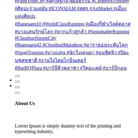
#PaintYourCity #เศรษฐกิจวัฒนธรรม #CreativeEconomy
#ศิลปะร่วมสมัย #ICONSIAM #สศร #ArtMarket #เมือง
แห่งศิลปะ
#Bangsaen10 #WorldClassRunning #เมืองกีฬาเวิลด์คลาส
#บางแสนรักษ์โลก #จากแก้วสู่กล้า #SustainableRunning
#ChonburiSportsCity
#Bangsaen42 #ChonburiMarathon #มาราธอนระดับโลก
#SportTourism #บางแสน #นักวิ่งเคนยา #อนุชิตจิว #ปิยะ
นุชสุขชาติ #งานวิ่งไทยโกอินเตอร์
#BarBQPlaza #บาร์บีคิวพลาซ่า #วิตอะเดย์ #บาร์บีกอน
About Us
Lorem Ipsum is simply dummy text of the printing and
typesetting industry.