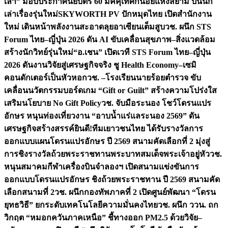
เล่า” มอบประกาศนียบัตร 60 มัคคุเทศก์น้อยแห่งสยาม ปั้นนัก
เล่าเรื่องรุ่นใหม่
SKYWORTH PV ปักหมุดไทย เปิดสำนักงาน
ใหม่ เดินหน้าพลังงานสะอาดลุยอาเซียนเต็มสูบ
วช. ผนึก STS
Forum ไทย–ญี่ปุ่น 2026 ดัน AI ขับเคลื่อนสุขภาพ–สิ่งแวดล้อม
สร้างนักวิทย์รุ่นใหม่
“อ.เชน” เปิดเวที STS Forum ไทย–ญี่ปุ่น
2026 ดันงานวิจัยสู่เศรษฐกิจจริง ชู Health Economy–เซมิ
คอนดักเตอร์เป็นหัวหอก
วช. –โรงเรียนนายร้อยตำรวจ ขับ
เคลื่อนนวัตกรรมบอร์ดเกม “Gift or Guilt” สร้างความโปร่งใส
เสริมนโยบาย No Gift Policy
วช. จับมือระนอง โชว์โดรนแปร
อักษร หนุนท่องเที่ยวงาน “อาบน้ำแร่แลระนอง 2569” ดัน
เศรษฐกิจสร้างสรรค์
ยินดี!ทีมเยาวชนไทย ได้รับรางวัลการ
ออกแบบแผนโดรนแปรอักษร ปี 2569 สนามคัดเลือกที่ 2 มุ่งสู่
การชิงรางวัลถ้วยพระราชทานพระบาทสมเด็จพระเจ้าอยู่หัว
วช.
หนุนสมาคมกีฬาเครื่องบินจำลองฯ เปิดสนามแข่งขันการ
ออกแบบโดรนแปรอักษร ชิงถ้วยพระราชทาน ปี 2569 สนามคัด
เลือกสนามที่ 2
วช. ผนึกกองทัพภาคที่ 2 เปิดศูนย์พัฒนา “โดรน
ยุทธวิธี” ยกระดับเทคโนโลยีความมั่นคงไทย
วช. ผนึก ววน. ถก
วิกฤต “หมอกควันภาคเหนือ” ชี้ทางออก PM2.5 ด้วยวิจัย–