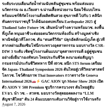
ระดับระบบเตือนภัยน้ำท่วมฉับพลันสู่ชุมชน พร้อมส่งมอบ
นวัตกรรม ณ อ.เวียงสา จ.น่าน
เสื้อหน่วยงาน นิยมใช้แบบไหน
พร้อมแชร์พิกัดโรงงานสั่งผลิต
ฟันสวย สุขภาพดี ไปกับ 5 คลินิก
ทันตกรรมราชบุรี ใกล้ฉัน
ถอดบทเรียน Earthquake 2025 สู่
Thailand Safer Future วช. เดินหน้าสร้างความพร้อม
วช. ลงพื้น
ที่ภูเก็ต หนุนอาชีวะต่อยอดนวัตกรรมท้องถิ่น สร้างมูลค่าเชิง
พาณิชย์สู่เวทีโลก
วช. ดัน “ดนตรีวิจัย” ปลุกอัตลักษณ์ภูเก็ต สู่เวที
สากลผ่านเสียงซิมโฟนี
กระทรวงอุตสาหกรรม มอบรางวัล CSR-
DIW 3 ระดับ เชิดชูโรงงานต้นแบบ“อุตสาหกรรมดี อยู่คู่ชุมชน
อย่างยั่งยืน”
กองทัพบก-ไทยประกันชีวิต ลงนามต่อสัญญา
กรมธรรม์ประกันชีวิตทหาร ปีที่ 40
วช. ผนึก STS forum เตรียม
จัด Japan–Thailand Symposium 2026 ดันไทยสู่เวทีวิทยาศาสตร์
โลก
วช. โชว์ศักยภาพ Thai Innovators กวาดรางวัล Geneva
International 2026
GAC AION บุก Motor Show 2026 เปิด
ตัว AION V 500 Premium ชูบริการครบวงจร ดันไทยสู่ฮับ
EV
อว. นำ วช. – สวทช. มอบรางวัลสุดยอดผลงาน “LLM
สัญชาติไทย” ดัน 24 ต้นแบบยกระดับงานวิจัยสู่การใช้งานจริง
August 7, 2026