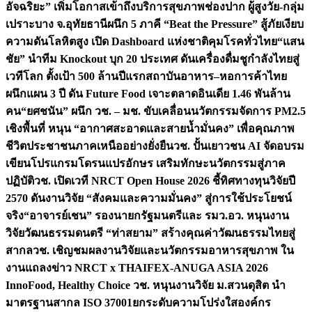
อัจฉริยะ” เพิ่มโอกาสเข้าถึงบริการสุขภาพช่องปาก ผู้สูงวัย-กลุ่ม
เปราะบาง จ.อุทัยธานี
ผนึก 5 ภาคี “Beat the Pressure” สู้ภัยเงียบ
ความดันโลหิตสูง เปิด Dashboard แห่งชาติคุมโรคทั่วไทย
“แสน
ชัย” นำทีม Knockout บุก 20 ประเทศ ดันเครื่องดื่มชูกำลังไทยสู่
เวทีโลก ตั้งเป้า 500 ล้านปีแรก
สถาบันอาหาร–หอการค้าไทย
ผนึกแผน 3 ปี ดัน Future Food เจาะตลาดอินเดีย 1.46 พันล้าน
คน
“ยศชนัน” ผนึก วช. – มช. ขับเคลื่อนนวัตกรรมจัดการ PM2.5
เชิงพื้นที่ หนุน “อากาศสะอาดและสายน้ำมั่นคง” เพื่อคุณภาพ
ชีวิตประชาชนภาคเหนืออย่างยั่งยืน
วช. ปั้นเยาวชน AI จัดอบรม
เขียนโปรแกรมโดรนแปรอักษร เสริมทักษะนวัตกรรมสู่ภาค
ปฏิบัติ
วช. เปิดเวที NRCT Open House 2026 ชี้ทิศทางทุนวิจัยปี
2570 ดันงานวิจัย “สังคมและความมั่นคง” สู่การใช้ประโยชน์
จริง
“อาจารย์เชน” รองนายกรัฐมนตรีและ รมว.อว. หนุนงาน
วิจัยวัฒนธรรมดนตรี “ท่าสยาม” สร้างคุณค่าวัฒนธรรมไทยสู่
สากล
วช. เชิญชมผลงานวิจัยและนวัตกรรมอาหารสุขภาพ ใน
งานแถลงข่าว NRCT x THAIFEX-ANUGA ASIA 2026
InnoFood, Healthy Choice
วช. หนุนงานวิจัย ม.สวนดุสิต นำ
มาตรฐานสากล ISO 37001ยกระดับความโปร่งใสองค์กร