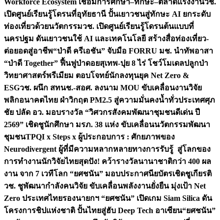
Workforce Ecosystem เชื่อมการศึกษา–ทักษะ–ตลาดแรงงาน
วช.
เปิดศูนย์เรียนรู้โดรนที่อุทัยธานี ปั้นเยาวชนสู่ทักษะ AI ยกระดับ
ท่องเที่ยวด้วยนวัตกรรม
วช. เปิดศูนย์เรียนรู้โดรนต้นแบบที่
นครปฐม ดันเยาวชนใช้ AI และเทคโนโลยี สร้างสื่อท่องเที่ยว-
ต่อยอดสู่อาชีพ
“ป่าดี ครีเอชัน” จับมือ FORRU มช. นำทัพอาสา
“ป่าดี Together” ฟื้นฟูป่าดอยสุเทพ-ปุย 8 ไร่ โชว์โมเดลปลูกป่า
วิทยาศาสตร์พรีเมียม ตอบโจทย์นักลงทุนยุค Net Zero &
ESG
วช. ผนึก สทนช.-สอศ. ลงนาม MOU ขับเคลื่อนงานวิจัย
พลิกอนาคตไทย ฝ่าวิกฤต PM2.5 สู่ความมั่นคงน้ำทั่วประเทศ
ศุภ
ชัย ปลัด อว. มอบรางวัล “วิศวกรสังคมพัฒนาชุมชนดีเด่น ปี
2569” เชิดชูนักศึกษา มรภ. 38 แห่ง ขับเคลื่อนนวัตกรรมพัฒนา
ชุมชน
TPQI x Steps x ผู้ประกอบการ : ศักยภาพของ
Neurodivergent ผู้ที่มีความหลากหลายทางการรับรู้ สู่โลกของ
การทำงาน
นักวิจัยไทยสุดปัง! คว้ารางวัลนานาชาติกว่า 400 ผล
งาน จาก 7 เวทีโลก “ยศชนัน” มอบประกาศนียบัตรเชิดชูเกียรติ
วช. ชูพัฒนากำลังคนวิจัย ขับเคลื่อนพลังงานยั่งยืน มุ่งเป้า Net
Zero ประเทศไทย
รองนายกฯ “ยศชนัน” เปิดเกม Siam Silica ดัน
โครงการชิปแห่งชาติ ปั้นไทยสู่ฮับ Deep Tech อาเซียน
“ยศชนัน”