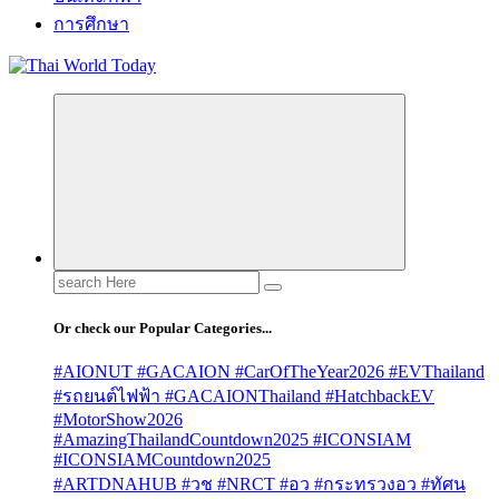
การศึกษา
Search
for:
Or check our Popular Categories...
#AIONUT #GACAION #CarOfTheYear2026 #EVThailand
#รถยนต์ไฟฟ้า #GACAIONThailand #HatchbackEV
#MotorShow2026
#AmazingThailandCountdown2025 #ICONSIAM
#ICONSIAMCountdown2025
#ARTDNAHUB #วช #NRCT #อว #กระทรวงอว #ทัศน