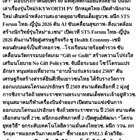
เล่า” มอบประกาศนียบัตร 60 มัคคุเทศก์น้อยแห่งสยาม ปั้นนัก
เล่าเรื่องรุ่นใหม่
SKYWORTH PV ปักหมุดไทย เปิดสำนักงาน
ใหม่ เดินหน้าพลังงานสะอาดลุยอาเซียนเต็มสูบ
วช. ผนึก STS
Forum ไทย–ญี่ปุ่น 2026 ดัน AI ขับเคลื่อนสุขภาพ–สิ่งแวดล้อม
สร้างนักวิทย์รุ่นใหม่
“อ.เชน” เปิดเวที STS Forum ไทย–ญี่ปุ่น
2026 ดันงานวิจัยสู่เศรษฐกิจจริง ชู Health Economy–เซมิ
คอนดักเตอร์เป็นหัวหอก
วช. –โรงเรียนนายร้อยตำรวจ ขับ
เคลื่อนนวัตกรรมบอร์ดเกม “Gift or Guilt” สร้างความโปร่งใส
เสริมนโยบาย No Gift Policy
วช. จับมือระนอง โชว์โดรนแปร
อักษร หนุนท่องเที่ยวงาน “อาบน้ำแร่แลระนอง 2569” ดัน
เศรษฐกิจสร้างสรรค์
ยินดี!ทีมเยาวชนไทย ได้รับรางวัลการ
ออกแบบแผนโดรนแปรอักษร ปี 2569 สนามคัดเลือกที่ 2 มุ่งสู่
การชิงรางวัลถ้วยพระราชทานพระบาทสมเด็จพระเจ้าอยู่หัว
วช.
หนุนสมาคมกีฬาเครื่องบินจำลองฯ เปิดสนามแข่งขันการ
ออกแบบโดรนแปรอักษร ชิงถ้วยพระราชทาน ปี 2569 สนามคัด
เลือกสนามที่ 2
วช. ผนึกกองทัพภาคที่ 2 เปิดศูนย์พัฒนา “โดรน
ยุทธวิธี” ยกระดับเทคโนโลยีความมั่นคงไทย
วช. ผนึก ววน. ถก
วิกฤต “หมอกควันภาคเหนือ” ชี้ทางออก PM2.5 ด้วยวิจัย–