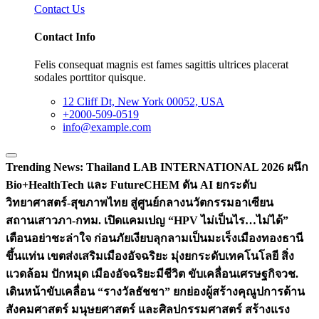
Contact Us
Contact Info
Felis consequat magnis est fames sagittis ultrices placerat
sodales porttitor quisque.
12 Cliff Dt, New York 00052, USA
+2000-509-0519
info@example.com
Trending News:
Thailand LAB INTERNATIONAL 2026 ผนึก
Bio+HealthTech และ FutureCHEM ดัน AI ยกระดับ
วิทยาศาสตร์-สุขภาพไทย สู่ศูนย์กลางนวัตกรรมอาเซียน
สถานเสาวภา-กทม. เปิดแคมเปญ “HPV ไม่เป็นไร…ไม่ได้”
เตือนอย่าชะล่าใจ ก่อนภัยเงียบลุกลามเป็นมะเร็ง
เมืองทองธานี
ขึ้นแท่น เขตส่งเสริมเมืองอัจฉริยะ มุ่งยกระดับเทคโนโลยี สิ่ง
แวดล้อม ปักหมุด เมืองอัจฉริยะมีชีวิต ขับเคลื่อนเศรษฐกิจ
วช.
เดินหน้าขับเคลื่อน “รางวัลธัชชา” ยกย่องผู้สร้างคุณูปการด้าน
สังคมศาสตร์ มนุษยศาสตร์ และศิลปกรรมศาสตร์ สร้างแรง