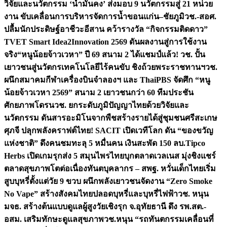
วิจัยและนวัตกรรม ‘น้ำมั่นคง’ ส่งมอบ 9 นวัตกรรมสู่ 21 หน่วย
งาน ขับเคลื่อนการบริหารจัดการน้ำขอนแก่น–ชัยภูมิ
วช.-สอศ.
ปลื้มนักประดิษฐ์อาชีวะอีสาน คว้ารางวัล “กิจกรรมติดดาว”
TVET Smart Idea2Innovation 2569 ดันผลงานสู่การใช้งาน
จริง
“หนูน้อยจ้าวเวหา” ปี 69 สนาม 2 ได้แชมป์แล้ว! วช. ปั้น
เยาวชนสู่นวัตกรเทคโนโลยีไร้คนขับ ชิงถ้วยพระราชทานฯ
วช.
ผนึกสมาคมกีฬาเครื่องบินจำลองฯ และ ThaiPBS จัดศึก “หนู
น้อยจ้าวเวหา 2569” สนาม 2 เยาวชนกว่า 60 ทีมประชัน
ศักยภาพโดรน
วช. ยกระดับภูมิปัญญาไทยด้วยวิจัยและ
นวัตกรรม ดันสารอะมิโนจากพืชสร้างรายได้สู่ชุมชนศรีสะเกษ
ศุภจี ปลุกพลังคราฟต์ไทย! SACIT เปิดเวทีโลก ดัน “ของขวัญ
แห่งชาติ” ดึงคนชมทะลุ 5 หมื่นคน เงินสะพัด 150 ลบ.
Tipco
Herbs เปิดเกมรุกส่ง 5 สมุนไพรไทยบุกตลาดเวลเนส มุ่งชิงแชร์
ตลาดสุขภาพโตต่อเนื่อง
ทันตบุคลากร – สพฐ. หวั่นเด็กไทยเริ่ม
สูบบุหรี่ตั้งแต่วัย 9 ขวบ ผนึกพลังเยาวชนจัดงาน “Zero Smoke
No Vape” สร้างสังคมไทยปลอดบุหรี่และบุหรี่ไฟฟ้า
วช. หนุน
มจธ. สร้างต้นแบบดูแลผู้สูงวัยเชิงรุก จ.อุทัยธานี ดึง รพ.สต.-
อสม. เสริมทักษะดูแลสุขภาพ
วช.หนุน “รถทันตกรรมเคลื่อนที่