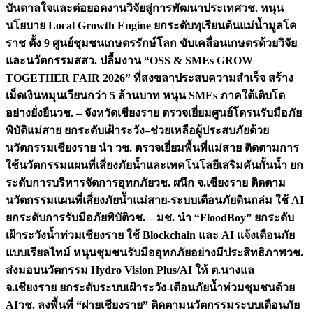
บันดาลใจและต่อยอดงานวิจัยสู่การพัฒนาประเทศ
วช. หนุน
นโยบาย Local Growth Engine ยกระดับทุเรียนต้นแม่น้ำมูลโค
ราช ตั้ง 9 ศูนย์ชุมชนเกษตรรักษ์โลก ขับเคลื่อนเกษตรด้วยวิจัย
และนวัตกรรม
สสว. ปลื้มงาน “OSS & SMEs GROW
TOGETHER FAIR 2026” ที่สงขลาประสบความสำเร็จ สร้าง
เม็ดเงินหมุนเวียนกว่า 5 ล้านบาท หนุน SMEs ภาคใต้เติบโต
อย่างยั่งยืน
วช. – จังหวัดเชียงราย ตรวจเยี่ยมศูนย์โดรนรับมือภัย
พิบัติแม่สาย ยกระดับเฝ้าระวัง–ช่วยเหลือผู้ประสบภัยด้วย
นวัตกรรม
เชียงราย นำ วช. ตรวจเยี่ยมพื้นที่แม่สาย ติดตามการ
ใช้นวัตกรรมแผนที่เสี่ยงภัยน้ำและเทคโนโลยีเสริมคันกั้นน้ำ ยก
ระดับการบริหารจัดการอุทกภัย
วช. ผนึก จ.เชียงราย ติดตาม
นวัตกรรมแผนที่เสี่ยงภัยน้ำแม่สาย-ระบบเตือนภัยดินถล่ม ใช้ AI
ยกระดับการรับมือภัยพิบัติ
วช. – มช. นำ “FloodBoy” ยกระดับ
เฝ้าระวังน้ำท่วมเชียงราย ใช้ Blockchain และ AI แจ้งเตือนภัย
แบบเรียลไทม์ หนุนชุมชนรับมืออุทกภัยอย่างมีประสิทธิภาพ
วช.
ส่งมอบนวัตกรรม Hydro Vision Plus/AI ให้ ต.นางแล
จ.เชียงราย ยกระดับระบบเฝ้าระวัง-เตือนภัยน้ำท่วมชุมชนด้วย
AI
วช. ลงพื้นที่ “ฝายเชียงราย” ติดตามนวัตกรรมระบบเตือนภัย