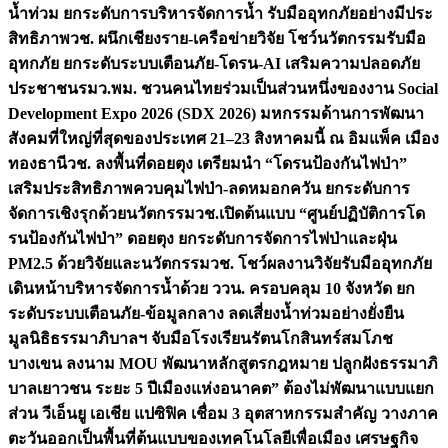
น้ำท่วม ยกระดับการบริหารจัดการน้ำ รับมืออุทกภัยอย่างมีประ
สิทธิภาพ
วช. ผนึกเชียงราย-เครือข่ายวิจัย โชว์นวัตกรรมรับมือ
อุทกภัย ยกระดับระบบเตือนภัย-โดรน-AI เสริมความปลอดภัย
ประชาชน
รมว.พม. ชวนคนไทยร่วมเป็นส่วนหนึ่งของงาน Social
Development Expo 2026 (SDX 2026) มหกรรมด้านการพัฒนา
สังคมที่ใหญ่ที่สุดของประเทศ 21–23 สิงหาคมนี้ ณ อิมแพ็ค เมือง
ทองธานี
วช. ลงพื้นที่ดอยตุง เตรียมนำ “โดรนป้องกันไฟป่า”
เสริมประสิทธิภาพควบคุมไฟป่า-ลดหมอกควัน ยกระดับการ
จัดการเชิงรุกด้วยนวัตกรรม
วช.เปิดต้นแบบ “ศูนย์ปฏิบัติการโด
รนป้องกันไฟป่า” ดอยตุง ยกระดับการจัดการไฟป่าและฝุ่น
PM2.5 ด้วยวิจัยและนวัตกรรม
วช. โชว์ผลงานวิจัยรับมืออุทกภัย
เดินหน้าบริหารจัดการน้ำด้วย ววน. ครอบคลุม 10 จังหวัด ยก
ระดับระบบเตือนภัย-ข้อมูลกลาง ลดเสี่ยงน้ำท่วมอย่างยั่งยืน
มูลนิธิธรรมาภิบาลฯ จับมือโรงเรียนรัตนโกสินทร์สมโภช
บางเขน ลงนาม MOU พัฒนาหลักสูตรกฎหมาย ปลูกฝังธรรมาภิ
บาลเยาวชน ระยะ 5 ปี
เมืองแห่งอนาคต” ต้องไม่พัฒนาแบบแยก
ส่วน วีเอ็นยู เอเชีย แปซิฟิค เชื่อม 3 อุตสาหกรรมสำคัญ วางภาค
ตะวันออกเป็นพื้นที่ต้นแบบของเทคโนโลยีเพื่อเมือง เศรษฐกิจ