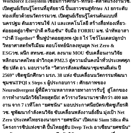
Workforce Ecosystem เชื่อมการศึกษา–ทักษะ–ตลาดแรงงาน
วช.
เปิดศูนย์เรียนรู้โดรนที่อุทัยธานี ปั้นเยาวชนสู่ทักษะ AI ยกระดับ
ท่องเที่ยวด้วยนวัตกรรม
วช. เปิดศูนย์เรียนรู้โดรนต้นแบบที่
นครปฐม ดันเยาวชนใช้ AI และเทคโนโลยี สร้างสื่อท่องเที่ยว-
ต่อยอดสู่อาชีพ
“ป่าดี ครีเอชัน” จับมือ FORRU มช. นำทัพอาสา
“ป่าดี Together” ฟื้นฟูป่าดอยสุเทพ-ปุย 8 ไร่ โชว์โมเดลปลูกป่า
วิทยาศาสตร์พรีเมียม ตอบโจทย์นักลงทุนยุค Net Zero &
ESG
วช. ผนึก สทนช.-สอศ. ลงนาม MOU ขับเคลื่อนงานวิจัย
พลิกอนาคตไทย ฝ่าวิกฤต PM2.5 สู่ความมั่นคงน้ำทั่วประเทศ
ศุภ
ชัย ปลัด อว. มอบรางวัล “วิศวกรสังคมพัฒนาชุมชนดีเด่น ปี
2569” เชิดชูนักศึกษา มรภ. 38 แห่ง ขับเคลื่อนนวัตกรรมพัฒนา
ชุมชน
TPQI x Steps x ผู้ประกอบการ : ศักยภาพของ
Neurodivergent ผู้ที่มีความหลากหลายทางการรับรู้ สู่โลกของ
การทำงาน
นักวิจัยไทยสุดปัง! คว้ารางวัลนานาชาติกว่า 400 ผล
งาน จาก 7 เวทีโลก “ยศชนัน” มอบประกาศนียบัตรเชิดชูเกียรติ
วช. ชูพัฒนากำลังคนวิจัย ขับเคลื่อนพลังงานยั่งยืน มุ่งเป้า Net
Zero ประเทศไทย
รองนายกฯ “ยศชนัน” เปิดเกม Siam Silica ดัน
โครงการชิปแห่งชาติ ปั้นไทยสู่ฮับ Deep Tech อาเซียน
“ยศชนัน”