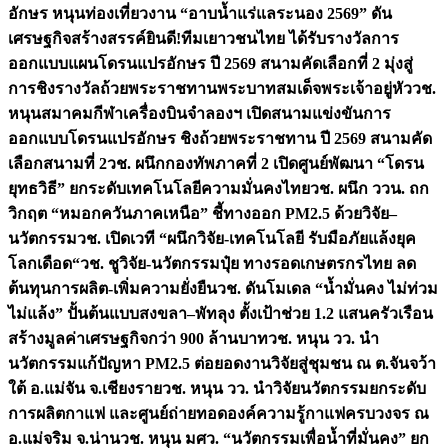
อักษร หนุนท่องเที่ยวงาน “อาบน้ำแร่แลระนอง 2569” ดัน
เศรษฐกิจสร้างสรรค์
ยินดี!ทีมเยาวชนไทย ได้รับรางวัลการ
ออกแบบแผนโดรนแปรอักษร ปี 2569 สนามคัดเลือกที่ 2 มุ่งสู่
การชิงรางวัลถ้วยพระราชทานพระบาทสมเด็จพระเจ้าอยู่หัว
วช.
หนุนสมาคมกีฬาเครื่องบินจำลองฯ เปิดสนามแข่งขันการ
ออกแบบโดรนแปรอักษร ชิงถ้วยพระราชทาน ปี 2569 สนามคัด
เลือกสนามที่ 2
วช. ผนึกกองทัพภาคที่ 2 เปิดศูนย์พัฒนา “โดรน
ยุทธวิธี” ยกระดับเทคโนโลยีความมั่นคงไทย
วช. ผนึก ววน. ถก
วิกฤต “หมอกควันภาคเหนือ” ชี้ทางออก PM2.5 ด้วยวิจัย–
นวัตกรรม
วช. เปิดเวที “ผนึกวิจัย-เทคโนโลยี รับมือภัยแล้งยุค
โลกเดือด“
วช. ชูวิจัย-นวัตกรรมปุ๋ย ทางรอดเกษตรกรไทย ลด
ต้นทุนการผลิต-เพิ่มความยั่งยืน
วช. ดันโมเดล “น้ำมั่นคง ไม่ท่วม
ไม่แล้ง” ปั้นต้นแบบสงขลา–พัทลุง ตั้งเป้าช่วย 1.2 แสนครัวเรือน
สร้างมูลค่าเศรษฐกิจกว่า 900 ล้านบาท
วช. หนุน วว. นำ
นวัตกรรมแก้ปัญหา PM2.5 ต่อยอดงานวิจัยสู่ชุมชน ณ ต.จันจว้า
ใต้ อ.แม่จัน จ.เชียงราย
วช. หนุน วว. นำวิจัยนวัตกรรมยกระดับ
การผลิตกาแฟ และศูนย์ถ่ายทอดองค์ความรู้กาแฟครบวงจร ณ
อ.แม่จริม จ.น่าน
วช. หนุน มศว. “นวัตกรรมเพื่อน้ำที่มั่นคง” ยก