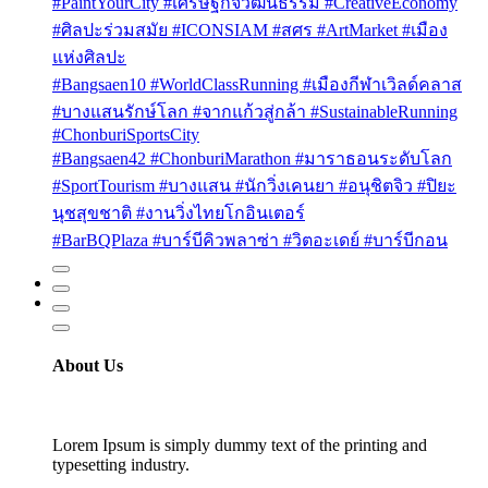
#PaintYourCity #เศรษฐกิจวัฒนธรรม #CreativeEconomy
#ศิลปะร่วมสมัย #ICONSIAM #สศร #ArtMarket #เมือง
แห่งศิลปะ
#Bangsaen10 #WorldClassRunning #เมืองกีฬาเวิลด์คลาส
#บางแสนรักษ์โลก #จากแก้วสู่กล้า #SustainableRunning
#ChonburiSportsCity
#Bangsaen42 #ChonburiMarathon #มาราธอนระดับโลก
#SportTourism #บางแสน #นักวิ่งเคนยา #อนุชิตจิว #ปิยะ
นุชสุขชาติ #งานวิ่งไทยโกอินเตอร์
#BarBQPlaza #บาร์บีคิวพลาซ่า #วิตอะเดย์ #บาร์บีกอน
About Us
Lorem Ipsum is simply dummy text of the printing and
typesetting industry.