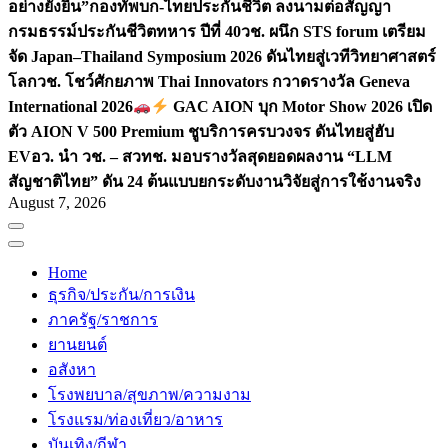
อย่างยั่งยืน”
กองทัพบก-ไทยประกันชีวิต ลงนามต่อสัญญา
กรมธรรม์ประกันชีวิตทหาร ปีที่ 40
วช. ผนึก STS forum เตรียม
จัด Japan–Thailand Symposium 2026 ดันไทยสู่เวทีวิทยาศาสตร์
โลก
วช. โชว์ศักยภาพ Thai Innovators กวาดรางวัล Geneva
International 2026
GAC AION บุก Motor Show 2026 เปิด
ตัว AION V 500 Premium ชูบริการครบวงจร ดันไทยสู่ฮับ
EV
อว. นำ วช. – สวทช. มอบรางวัลสุดยอดผลงาน “LLM
สัญชาติไทย” ดัน 24 ต้นแบบยกระดับงานวิจัยสู่การใช้งานจริง
August 7, 2026
Home
ธุรกิจ/ประกัน/การเงิน
ภาครัฐ/ราชการ
ยานยนต์
อสังหา
โรงพยบาล/สุขภาพ/ความงาม
โรงแรม/ท่องเที่ยว/อาหาร
บันเทิง/กีฬา