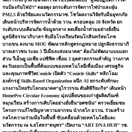
รนป้องกันไฟป่า” ดอยตุง ยกระดับการจัดการไฟป่าและฝุ่น
PM2.5 ด้วยวิจัยและนวัตกรรม
วช. โชว์ผลงานวิจัยรับมืออุทกภัย
เดินหน้าบริหารจัดการน้ำด้วย ววน. ครอบคลุม 10 จังหวัด ยก
ระดับระบบเตือนภัย-ข้อมูลกลาง ลดเสี่ยงน้ำท่วมอย่างยั่งยืน
มูลนิธิธรรมาภิบาลฯ จับมือโรงเรียนรัตนโกสินทร์สมโภช
บางเขน ลงนาม MOU พัฒนาหลักสูตรกฎหมาย ปลูกฝังธรรมาภิ
บาลเยาวชน ระยะ 5 ปี
เมืองแห่งอนาคต” ต้องไม่พัฒนาแบบแยก
ส่วน วีเอ็นยู เอเชีย แปซิฟิค เชื่อม 3 อุตสาหกรรมสำคัญ วางภาค
ตะวันออกเป็นพื้นที่ต้นแบบของเทคโนโลยีเพื่อเมือง เศรษฐกิจ
และคุณภาพชีวิต
Conicle เปิดตัว “Conicle Skills” พลิกโฉม
องค์กรสู่ Skills-Based Organization ผนึก AI ยกระดับทักษะ
แรงงานไทยรับโลกอนาคต
“อุไรวรรณ ตันติพิริยะกิจ” เดินหน้า
HomePro Circular Economy มุ่งเปลี่ยนของเก่าสู่ผลิตภัณฑ์
หมุนเวียน สร้างการเติบโตอย่างยั่งยืน
“ยศชนัน” ตรวจเยี่ยมชม
โครงการแก้ไขปัญหาความยากจน นำกลไก อววน. ร่วมสร้าง
กลไกความร่วมมือในพื้นที่ ขับเคลื่อนด้วยเทคโนโลยีและ
นวัตกรรม ณ จ.ยโสธร
“ดนุพร” เปิดงาน “ART DNA HUB” วช.