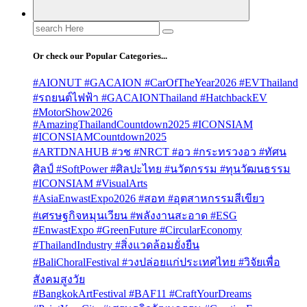
Search
for:
Or check our Popular Categories...
#AIONUT #GACAION #CarOfTheYear2026 #EVThailand
#รถยนต์ไฟฟ้า #GACAIONThailand #HatchbackEV
#MotorShow2026
#AmazingThailandCountdown2025 #ICONSIAM
#ICONSIAMCountdown2025
#ARTDNAHUB #วช #NRCT #อว #กระทรวงอว #ทัศน
ศิลป์ #SoftPower #ศิลปะไทย #นวัตกรรม #ทุนวัฒนธรรม
#ICONSIAM #VisualArts
#AsiaEnwastExpo2026 #สอท #อุตสาหกรรมสีเขียว
#เศรษฐกิจหมุนเวียน #พลังงานสะอาด #ESG
#EnwastExpo #GreenFuture #CircularEconomy
#ThailandIndustry #สิ่งแวดล้อมยั่งยืน
#BaliChoralFestival #วงปล่อยแก่ประเทศไทย #วิจัยเพื่อ
สังคมสูงวัย
#BangkokArtFestival #BAF11 #CraftYourDreams