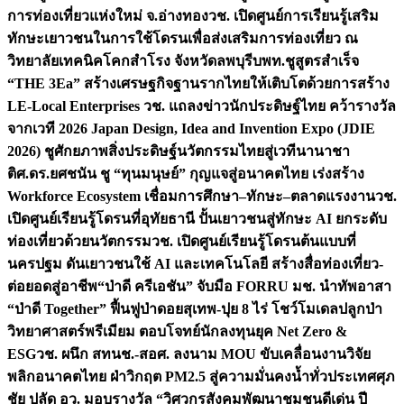
การท่องเที่ยวแห่งใหม่ จ.อ่างทอง
วช. เปิดศูนย์การเรียนรู้เสริม
ทักษะเยาวชนในการใช้โดรนเพื่อส่งเสริมการท่องเที่ยว ณ
วิทยาลัยเทคนิคโคกสำโรง จังหวัดลพบุรี
บพท.ชูสูตรสำเร็จ
“THE 3Ea” สร้างเศรษฐกิจฐานรากไทยให้เติบโตด้วยการสร้าง
LE-Local Enterprises
วช. แถลงข่าวนักประดิษฐ์ไทย คว้ารางวัล
จากเวที 2026 Japan Design, Idea and Invention Expo (JDIE
2026) ชูศักยภาพสิ่งประดิษฐ์นวัตกรรมไทยสู่เวทีนานาชา
ติ
ศ.ดร.ยศชนัน ชู “ทุนมนุษย์” กุญแจสู่อนาคตไทย เร่งสร้าง
Workforce Ecosystem เชื่อมการศึกษา–ทักษะ–ตลาดแรงงาน
วช.
เปิดศูนย์เรียนรู้โดรนที่อุทัยธานี ปั้นเยาวชนสู่ทักษะ AI ยกระดับ
ท่องเที่ยวด้วยนวัตกรรม
วช. เปิดศูนย์เรียนรู้โดรนต้นแบบที่
นครปฐม ดันเยาวชนใช้ AI และเทคโนโลยี สร้างสื่อท่องเที่ยว-
ต่อยอดสู่อาชีพ
“ป่าดี ครีเอชัน” จับมือ FORRU มช. นำทัพอาสา
“ป่าดี Together” ฟื้นฟูป่าดอยสุเทพ-ปุย 8 ไร่ โชว์โมเดลปลูกป่า
วิทยาศาสตร์พรีเมียม ตอบโจทย์นักลงทุนยุค Net Zero &
ESG
วช. ผนึก สทนช.-สอศ. ลงนาม MOU ขับเคลื่อนงานวิจัย
พลิกอนาคตไทย ฝ่าวิกฤต PM2.5 สู่ความมั่นคงน้ำทั่วประเทศ
ศุภ
ชัย ปลัด อว. มอบรางวัล “วิศวกรสังคมพัฒนาชุมชนดีเด่น ปี