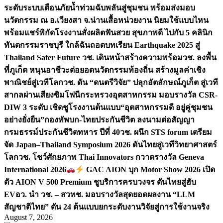
ระดับระบบเตือนภัยน้ำท่วมฉับพลันสู่ชุมชน พร้อมส่งมอบ
นวัตกรรม ณ อ.เวียงสา จ.น่าน
เสื้อหน่วยงาน นิยมใช้แบบไหน
พร้อมแชร์พิกัดโรงงานสั่งผลิต
ฟันสวย สุขภาพดี ไปกับ 5 คลินิก
ทันตกรรมราชบุรี ใกล้ฉัน
ถอดบทเรียน Earthquake 2025 สู่
Thailand Safer Future วช. เดินหน้าสร้างความพร้อม
วช. ลงพื้น
ที่ภูเก็ต หนุนอาชีวะต่อยอดนวัตกรรมท้องถิ่น สร้างมูลค่าเชิง
พาณิชย์สู่เวทีโลก
วช. ดัน “ดนตรีวิจัย” ปลุกอัตลักษณ์ภูเก็ต สู่เวที
สากลผ่านเสียงซิมโฟนี
กระทรวงอุตสาหกรรม มอบรางวัล CSR-
DIW 3 ระดับ เชิดชูโรงงานต้นแบบ“อุตสาหกรรมดี อยู่คู่ชุมชน
อย่างยั่งยืน”
กองทัพบก-ไทยประกันชีวิต ลงนามต่อสัญญา
กรมธรรม์ประกันชีวิตทหาร ปีที่ 40
วช. ผนึก STS forum เตรียม
จัด Japan–Thailand Symposium 2026 ดันไทยสู่เวทีวิทยาศาสตร์
โลก
วช. โชว์ศักยภาพ Thai Innovators กวาดรางวัล Geneva
International 2026
GAC AION บุก Motor Show 2026 เปิด
ตัว AION V 500 Premium ชูบริการครบวงจร ดันไทยสู่ฮับ
EV
อว. นำ วช. – สวทช. มอบรางวัลสุดยอดผลงาน “LLM
สัญชาติไทย” ดัน 24 ต้นแบบยกระดับงานวิจัยสู่การใช้งานจริง
August 7, 2026