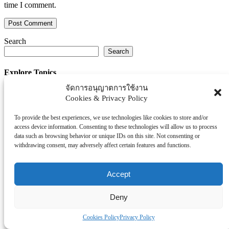
time I comment.
Search
Search
Explore Topics
จัดการอนุญาตการใช้งาน
Thaiworldtoday
Cookies & Privacy Policy
Uncategorized
การศึกษา
To provide the best experiences, we use technologies like cookies to store and/or
ธุรกิจ/ประกัน/การเงิน
access device information. Consenting to these technologies will allow us to process
data such as browsing behavior or unique IDs on this site. Not consenting or
บันเทิง/กีฬา
withdrawing consent, may adversely affect certain features and functions.
ภาครัฐ/ราชการ
ยานยนต์
Accept
อสังหา
โรงพยบาล/สุขภาพ/ความงาม
Deny
โรงแรม/ท่องเที่ยว/อาหาร
Cookies Policy
Privacy Policy
Tag Clouds