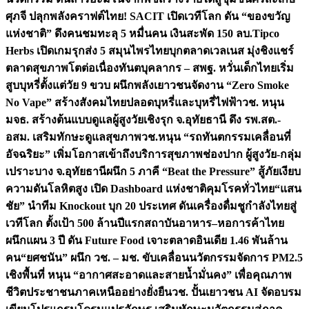
ศุภจี ปลุกพลังคราฟต์ไทย! SACIT เปิดเวทีโลก ดัน “ของขวัญ
แห่งชาติ” ดึงคนชมทะลุ 5 หมื่นคน เงินสะพัด 150 ลบ.
Tipco
Herbs เปิดเกมรุกส่ง 5 สมุนไพรไทยบุกตลาดเวลเนส มุ่งชิงแชร์
ตลาดสุขภาพโตต่อเนื่อง
ทันตบุคลากร – สพฐ. หวั่นเด็กไทยเริ่ม
สูบบุหรี่ตั้งแต่วัย 9 ขวบ ผนึกพลังเยาวชนจัดงาน “Zero Smoke
No Vape” สร้างสังคมไทยปลอดบุหรี่และบุหรี่ไฟฟ้า
วช. หนุน
มจธ. สร้างต้นแบบดูแลผู้สูงวัยเชิงรุก จ.อุทัยธานี ดึง รพ.สต.-
อสม. เสริมทักษะดูแลสุขภาพ
วช.หนุน “รถทันตกรรมเคลื่อนที่
อัจฉริยะ” เพิ่มโอกาสเข้าถึงบริการสุขภาพช่องปาก ผู้สูงวัย-กลุ่ม
เปราะบาง จ.อุทัยธานี
ผนึก 5 ภาคี “Beat the Pressure” สู้ภัยเงียบ
ความดันโลหิตสูง เปิด Dashboard แห่งชาติคุมโรคทั่วไทย
“แสน
ชัย” นำทีม Knockout บุก 20 ประเทศ ดันเครื่องดื่มชูกำลังไทยสู่
เวทีโลก ตั้งเป้า 500 ล้านปีแรก
สถาบันอาหาร–หอการค้าไทย
ผนึกแผน 3 ปี ดัน Future Food เจาะตลาดอินเดีย 1.46 พันล้าน
คน
“ยศชนัน” ผนึก วช. – มช. ขับเคลื่อนนวัตกรรมจัดการ PM2.5
เชิงพื้นที่ หนุน “อากาศสะอาดและสายน้ำมั่นคง” เพื่อคุณภาพ
ชีวิตประชาชนภาคเหนืออย่างยั่งยืน
วช. ปั้นเยาวชน AI จัดอบรม