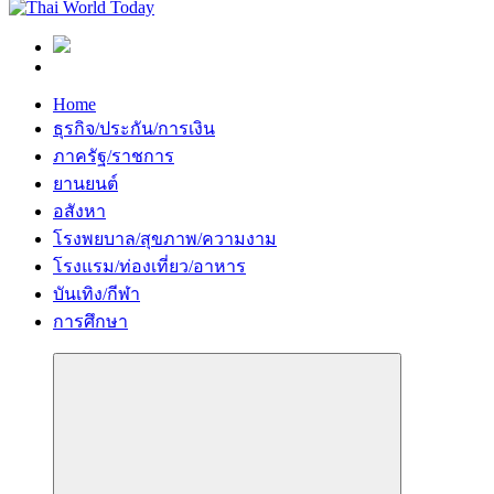
Home
ธุรกิจ/ประกัน/การเงิน
ภาครัฐ/ราชการ
ยานยนต์
อสังหา
โรงพยบาล/สุขภาพ/ความงาม
โรงแรม/ท่องเที่ยว/อาหาร
บันเทิง/กีฬา
การศึกษา