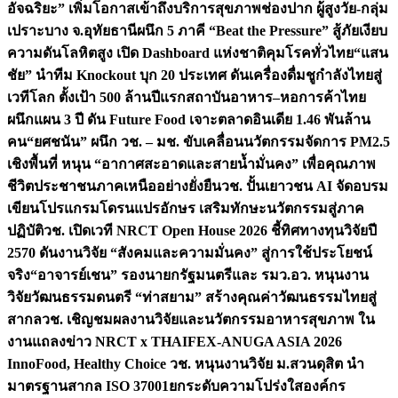
อัจฉริยะ” เพิ่มโอกาสเข้าถึงบริการสุขภาพช่องปาก ผู้สูงวัย-กลุ่ม
เปราะบาง จ.อุทัยธานี
ผนึก 5 ภาคี “Beat the Pressure” สู้ภัยเงียบ
ความดันโลหิตสูง เปิด Dashboard แห่งชาติคุมโรคทั่วไทย
“แสน
ชัย” นำทีม Knockout บุก 20 ประเทศ ดันเครื่องดื่มชูกำลังไทยสู่
เวทีโลก ตั้งเป้า 500 ล้านปีแรก
สถาบันอาหาร–หอการค้าไทย
ผนึกแผน 3 ปี ดัน Future Food เจาะตลาดอินเดีย 1.46 พันล้าน
คน
“ยศชนัน” ผนึก วช. – มช. ขับเคลื่อนนวัตกรรมจัดการ PM2.5
เชิงพื้นที่ หนุน “อากาศสะอาดและสายน้ำมั่นคง” เพื่อคุณภาพ
ชีวิตประชาชนภาคเหนืออย่างยั่งยืน
วช. ปั้นเยาวชน AI จัดอบรม
เขียนโปรแกรมโดรนแปรอักษร เสริมทักษะนวัตกรรมสู่ภาค
ปฏิบัติ
วช. เปิดเวที NRCT Open House 2026 ชี้ทิศทางทุนวิจัยปี
2570 ดันงานวิจัย “สังคมและความมั่นคง” สู่การใช้ประโยชน์
จริง
“อาจารย์เชน” รองนายกรัฐมนตรีและ รมว.อว. หนุนงาน
วิจัยวัฒนธรรมดนตรี “ท่าสยาม” สร้างคุณค่าวัฒนธรรมไทยสู่
สากล
วช. เชิญชมผลงานวิจัยและนวัตกรรมอาหารสุขภาพ ใน
งานแถลงข่าว NRCT x THAIFEX-ANUGA ASIA 2026
InnoFood, Healthy Choice
วช. หนุนงานวิจัย ม.สวนดุสิต นำ
มาตรฐานสากล ISO 37001ยกระดับความโปร่งใสองค์กร