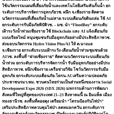
ใช้นวัตกรรมแผนที่เสี่ยงภัยน้ำและเทคโนโลยีเสริมคันกั้นน้ำ ยก
ระดับการบริหารจัดการอุทกภัย
วช. ผนึก จ.เชียงราย ติดตาม
นวัตกรรมแผนที่เสี่ยงภัยน้ำแม่สาย-ระบบเตือนภัยดินถล่ม ใช้ AI
ยกระดับการรับมือภัยพิบัติ
วช. – มช. นำ “FloodBoy” ยกระดับ
เฝ้าระวังน้ำท่วมเชียงราย ใช้ Blockchain และ AI แจ้งเตือนภัย
แบบเรียลไทม์ หนุนชุมชนรับมืออุทกภัยอย่างมีประสิทธิภาพ
วช.
ส่งมอบนวัตกรรม Hydro Vision Plus/AI ให้ ต.นางแล
จ.เชียงราย ยกระดับระบบเฝ้าระวัง-เตือนภัยน้ำท่วมชุมชนด้วย
AI
วช. ลงพื้นที่ “ฝายเชียงราย” ติดตามนวัตกรรมระบบเตือนภัย
น้ำท่วม ยกระดับการบริหารจัดการน้ำ รับมืออุทกภัยอย่างมีประ
สิทธิภาพ
วช. ผนึกเชียงราย-เครือข่ายวิจัย โชว์นวัตกรรมรับมือ
อุทกภัย ยกระดับระบบเตือนภัย-โดรน-AI เสริมความปลอดภัย
ประชาชน
รมว.พม. ชวนคนไทยร่วมเป็นส่วนหนึ่งของงาน Social
Development Expo 2026 (SDX 2026) มหกรรมด้านการพัฒนา
สังคมที่ใหญ่ที่สุดของประเทศ 21–23 สิงหาคมนี้ ณ อิมแพ็ค เมือง
ทองธานี
วช. ลงพื้นที่ดอยตุง เตรียมนำ “โดรนป้องกันไฟป่า”
เสริมประสิทธิภาพควบคุมไฟป่า-ลดหมอกควัน ยกระดับการ
จัดการเชิงรุกด้วยนวัตกรรม
วช.เปิดต้นแบบ “ศูนย์ปฏิบัติการโด