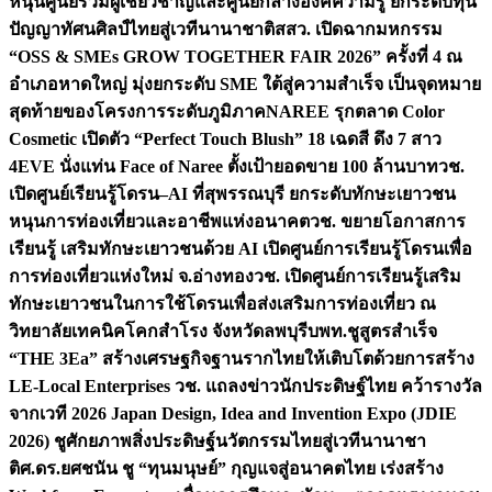
หนุนศูนย์รวมผู้เชี่ยวชาญและศูนย์กลางองค์ความรู้ ยกระดับทุน
ปัญญาทัศนศิลป์ไทยสู่เวทีนานาชาติ
สสว. เปิดฉากมหกรรม
“OSS & SMEs GROW TOGETHER FAIR 2026” ครั้งที่ 4 ณ
อำเภอหาดใหญ่ มุ่งยกระดับ SME ใต้สู่ความสำเร็จ เป็นจุดหมาย
สุดท้ายของโครงการระดับภูมิภาค
NAREE รุกตลาด Color
Cosmetic เปิดตัว “Perfect Touch Blush” 18 เฉดสี ดึง 7 สาว
4EVE นั่งแท่น Face of Naree ตั้งเป้ายอดขาย 100 ล้านบาท
วช.
เปิดศูนย์เรียนรู้โดรน–AI ที่สุพรรณบุรี ยกระดับทักษะเยาวชน
หนุนการท่องเที่ยวและอาชีพแห่งอนาคต
วช. ขยายโอกาสการ
เรียนรู้ เสริมทักษะเยาวชนด้วย AI เปิดศูนย์การเรียนรู้โดรนเพื่อ
การท่องเที่ยวแห่งใหม่ จ.อ่างทอง
วช. เปิดศูนย์การเรียนรู้เสริม
ทักษะเยาวชนในการใช้โดรนเพื่อส่งเสริมการท่องเที่ยว ณ
วิทยาลัยเทคนิคโคกสำโรง จังหวัดลพบุรี
บพท.ชูสูตรสำเร็จ
“THE 3Ea” สร้างเศรษฐกิจฐานรากไทยให้เติบโตด้วยการสร้าง
LE-Local Enterprises
วช. แถลงข่าวนักประดิษฐ์ไทย คว้ารางวัล
จากเวที 2026 Japan Design, Idea and Invention Expo (JDIE
2026) ชูศักยภาพสิ่งประดิษฐ์นวัตกรรมไทยสู่เวทีนานาชา
ติ
ศ.ดร.ยศชนัน ชู “ทุนมนุษย์” กุญแจสู่อนาคตไทย เร่งสร้าง