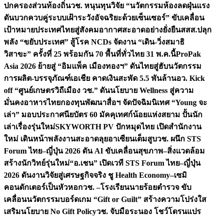
ปกครองส่วนท้องถิ่น
วช. หนุนทุนวิจัย “นวัตกรรมห้องลดฝุ่นแรง
ดันบวกควบคู่ระบบเฝ้าระวังอัจฉริยะด้วยเซ็นเซอร์” ขับเคลื่อน
เป้าหมายประเทศไทยสู่สังคมอากาศสะอาดอย่างยั่งยืน
สสส.ปลุก
พลัง “ขยับประเทศ” สู้โรค NCDs จัดงาน “เดิน-วิ่งสมาธิ
วิสาขะ” ครั้งที่ 25 พร้อมกัน 70 พื้นที่ทั่วไทย 31 พ.ค.นี้
ProPak
Asia 2026 ย้ายสู่ “อิมแพ็ค เมืองทองฯ” ดันไทยสู่ฮับนวัตกรรม
การผลิต-บรรจุภัณฑ์เอเชีย คาดเงินสะพัด 5.5 พันล้าน
อว. Kick
off “ศูนย์เกษตรวิถีเมือง วช.” ดันนโยบาย Wellness สู่ความ
มั่นคงอาหารไทย
กองทุนพัฒนาสื่อฯ จัดปัจฉิมนิเทศ “Young จะ
เล่า” มอบประกาศนียบัตร 60 มัคคุเทศก์น้อยแห่งสยาม ปั้นนัก
เล่าเรื่องรุ่นใหม่
SKYWORTH PV ปักหมุดไทย เปิดสำนักงาน
ใหม่ เดินหน้าพลังงานสะอาดลุยอาเซียนเต็มสูบ
วช. ผนึก STS
Forum ไทย–ญี่ปุ่น 2026 ดัน AI ขับเคลื่อนสุขภาพ–สิ่งแวดล้อม
สร้างนักวิทย์รุ่นใหม่
“อ.เชน” เปิดเวที STS Forum ไทย–ญี่ปุ่น
2026 ดันงานวิจัยสู่เศรษฐกิจจริง ชู Health Economy–เซมิ
คอนดักเตอร์เป็นหัวหอก
วช. –โรงเรียนนายร้อยตำรวจ ขับ
เคลื่อนนวัตกรรมบอร์ดเกม “Gift or Guilt” สร้างความโปร่งใส
เสริมนโยบาย No Gift Policy
วช. จับมือระนอง โชว์โดรนแปร