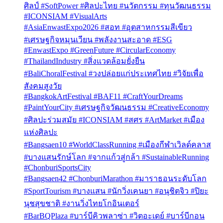
ศิลป์ #SoftPower #ศิลปะไทย #นวัตกรรม #ทุนวัฒนธรรม
#ICONSIAM #VisualArts
#AsiaEnwastExpo2026 #สอท #อุตสาหกรรมสีเขียว
#เศรษฐกิจหมุนเวียน #พลังงานสะอาด #ESG
#EnwastExpo #GreenFuture #CircularEconomy
#ThailandIndustry #สิ่งแวดล้อมยั่งยืน
#BaliChoralFestival #วงปล่อยแก่ประเทศไทย #วิจัยเพื่อ
สังคมสูงวัย
#BangkokArtFestival #BAF11 #CraftYourDreams
#PaintYourCity #เศรษฐกิจวัฒนธรรม #CreativeEconomy
#ศิลปะร่วมสมัย #ICONSIAM #สศร #ArtMarket #เมือง
แห่งศิลปะ
#Bangsaen10 #WorldClassRunning #เมืองกีฬาเวิลด์คลาส
#บางแสนรักษ์โลก #จากแก้วสู่กล้า #SustainableRunning
#ChonburiSportsCity
#Bangsaen42 #ChonburiMarathon #มาราธอนระดับโลก
#SportTourism #บางแสน #นักวิ่งเคนยา #อนุชิตจิว #ปิยะ
นุชสุขชาติ #งานวิ่งไทยโกอินเตอร์
#BarBQPlaza #บาร์บีคิวพลาซ่า #วิตอะเดย์ #บาร์บีกอน