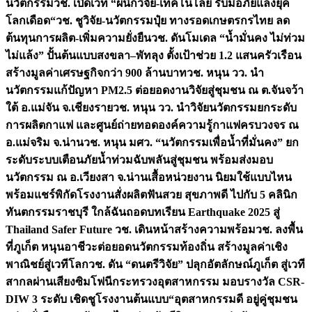
นวัตกรรม
วช. เปิดเวที “ผนึกวิจัย-เทคโนโลยี รับมือภัยแล้งยุค
โลกเดือด“
วช. ชูวิจัย-นวัตกรรมปุ๋ย ทางรอดเกษตรกรไทย ลด
ต้นทุนการผลิต-เพิ่มความยั่งยืน
วช. ดันโมเดล “น้ำมั่นคง ไม่ท่วม
ไม่แล้ง” ปั้นต้นแบบสงขลา–พัทลุง ตั้งเป้าช่วย 1.2 แสนครัวเรือน
สร้างมูลค่าเศรษฐกิจกว่า 900 ล้านบาท
วช. หนุน วว. นำ
นวัตกรรมแก้ปัญหา PM2.5 ต่อยอดงานวิจัยสู่ชุมชน ณ ต.จันจว้า
ใต้ อ.แม่จัน จ.เชียงราย
วช. หนุน วว. นำวิจัยนวัตกรรมยกระดับ
การผลิตกาแฟ และศูนย์ถ่ายทอดองค์ความรู้กาแฟครบวงจร ณ
อ.แม่จริม จ.น่าน
วช. หนุน มศว. “นวัตกรรมเพื่อน้ำที่มั่นคง” ยก
ระดับระบบเตือนภัยน้ำท่วมฉับพลันสู่ชุมชน พร้อมส่งมอบ
นวัตกรรม ณ อ.เวียงสา จ.น่าน
เสื้อหน่วยงาน นิยมใช้แบบไหน
พร้อมแชร์พิกัดโรงงานสั่งผลิต
ฟันสวย สุขภาพดี ไปกับ 5 คลินิก
ทันตกรรมราชบุรี ใกล้ฉัน
ถอดบทเรียน Earthquake 2025 สู่
Thailand Safer Future วช. เดินหน้าสร้างความพร้อม
วช. ลงพื้น
ที่ภูเก็ต หนุนอาชีวะต่อยอดนวัตกรรมท้องถิ่น สร้างมูลค่าเชิง
พาณิชย์สู่เวทีโลก
วช. ดัน “ดนตรีวิจัย” ปลุกอัตลักษณ์ภูเก็ต สู่เวที
สากลผ่านเสียงซิมโฟนี
กระทรวงอุตสาหกรรม มอบรางวัล CSR-
DIW 3 ระดับ เชิดชูโรงงานต้นแบบ“อุตสาหกรรมดี อยู่คู่ชุมชน