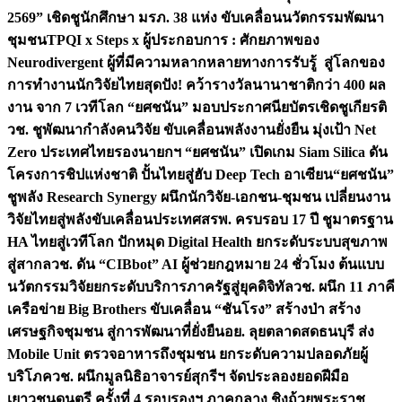
2569” เชิดชูนักศึกษา มรภ. 38 แห่ง ขับเคลื่อนนวัตกรรมพัฒนา
ชุมชน
TPQI x Steps x ผู้ประกอบการ : ศักยภาพของ
Neurodivergent ผู้ที่มีความหลากหลายทางการรับรู้ สู่โลกของ
การทำงาน
นักวิจัยไทยสุดปัง! คว้ารางวัลนานาชาติกว่า 400 ผล
งาน จาก 7 เวทีโลก “ยศชนัน” มอบประกาศนียบัตรเชิดชูเกียรติ
วช. ชูพัฒนากำลังคนวิจัย ขับเคลื่อนพลังงานยั่งยืน มุ่งเป้า Net
Zero ประเทศไทย
รองนายกฯ “ยศชนัน” เปิดเกม Siam Silica ดัน
โครงการชิปแห่งชาติ ปั้นไทยสู่ฮับ Deep Tech อาเซียน
“ยศชนัน”
ชูพลัง Research Synergy ผนึกนักวิจัย-เอกชน-ชุมชน เปลี่ยนงาน
วิจัยไทยสู่พลังขับเคลื่อนประเทศ
สรพ. ครบรอบ 17 ปี ชูมาตรฐาน
HA ไทยสู่เวทีโลก ปักหมุด Digital Health ยกระดับระบบสุขภาพ
สู่สากล
วช. ดัน “CIBbot” AI ผู้ช่วยกฎหมาย 24 ชั่วโมง ต้นแบบ
นวัตกรรมวิจัยยกระดับบริการภาครัฐสู่ยุคดิจิทัล
วช. ผนึก 11 ภาคี
เครือข่าย Big Brothers ขับเคลื่อน “ชันโรง” สร้างป่า สร้าง
เศรษฐกิจชุมชน สู่การพัฒนาที่ยั่งยืน
อย. ลุยตลาดสดธนบุรี ส่ง
Mobile Unit ตรวจอาหารถึงชุมชน ยกระดับความปลอดภัยผู้
บริโภค
วช. ผนึกมูลนิธิอาจารย์สุกรีฯ จัดประลองยอดฝีมือ
เยาวชนดนตรี ครั้งที่ 4 รอบรองฯ ภาคกลาง ชิงถ้วยพระราช