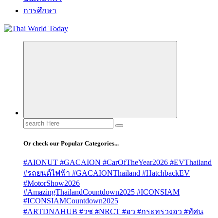
การศึกษา
Search
for:
Or check our Popular Categories...
#AIONUT #GACAION #CarOfTheYear2026 #EVThailand
#รถยนต์ไฟฟ้า #GACAIONThailand #HatchbackEV
#MotorShow2026
#AmazingThailandCountdown2025 #ICONSIAM
#ICONSIAMCountdown2025
#ARTDNAHUB #วช #NRCT #อว #กระทรวงอว #ทัศน