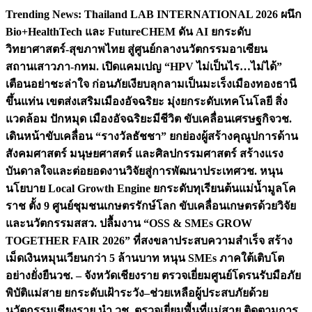
Skip
Trending News:
Thailand LAB INTERNATIONAL 2026 ผนึก
to
Bio+HealthTech และ FutureCHEM ดัน AI ยกระดับ
content
วิทยาศาสตร์-สุขภาพไทย สู่ศูนย์กลางนวัตกรรมอาเซียน
สถานเสาวภา-กทม. เปิดแคมเปญ “HPV ไม่เป็นไร…ไม่ได้”
เตือนอย่าชะล่าใจ ก่อนภัยเงียบลุกลามเป็นมะเร็ง
เมืองทองธานี
ขึ้นแท่น เขตส่งเสริมเมืองอัจฉริยะ มุ่งยกระดับเทคโนโลยี สิ่ง
แวดล้อม ปักหมุด เมืองอัจฉริยะมีชีวิต ขับเคลื่อนเศรษฐกิจ
วช.
เดินหน้าขับเคลื่อน “รางวัลธัชชา” ยกย่องผู้สร้างคุณูปการด้าน
สังคมศาสตร์ มนุษยศาสตร์ และศิลปกรรมศาสตร์ สร้างแรง
บันดาลใจและต่อยอดงานวิจัยสู่การพัฒนาประเทศ
วช. หนุน
นโยบาย Local Growth Engine ยกระดับทุเรียนต้นแม่น้ำมูลโค
ราช ตั้ง 9 ศูนย์ชุมชนเกษตรรักษ์โลก ขับเคลื่อนเกษตรด้วยวิจัย
และนวัตกรรม
สสว. ปลื้มงาน “OSS & SMEs GROW
TOGETHER FAIR 2026” ที่สงขลาประสบความสำเร็จ สร้าง
เม็ดเงินหมุนเวียนกว่า 5 ล้านบาท หนุน SMEs ภาคใต้เติบโต
อย่างยั่งยืน
วช. – จังหวัดเชียงราย ตรวจเยี่ยมศูนย์โดรนรับมือภัย
พิบัติแม่สาย ยกระดับเฝ้าระวัง–ช่วยเหลือผู้ประสบภัยด้วย
นวัตกรรม
เชียงราย นำ วช. ตรวจเยี่ยมพื้นที่แม่สาย ติดตามการ