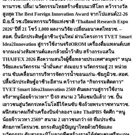
ทานฯ
วช. ปลื้ม! นวัตกรรมไทยสร้างชื่อบนเวทีโลก คว้ารางวัล
สูงสุด The Best Foreign Innovation Award จากโปแลนด์
22-26
มิ.ย.นี้ วช.เปิดมหกรรมวิจัยแห่งชาติ ‘Thailand Research Expo
2026’ ปีที่ 21 โชว์ 1,000 ผลงานวิจัย เปลี่ยนอนาคตไทย
วช. –
สอศ. ปั้นนักประดิษฐ์อาชีวะรุ่นใหม่ ผ่านโครงการ TVET Smart
Idea2Innovation สู่การใช้งานจริง
OROM เครื่องดื่มแพลนต์เบส
จากมะม่วงหิมพานต์และกล้วยน้ำว้าดิบ สร้างกระแสใน
THAIFEX 2026 ดึงความสนใจผู้ซื้อหลายประเทศ
“ดนุพร” หนุน
วิจัยและนวัตกรรม ‘น้ำมั่นคง’ ส่งมอบ 9 นวัตกรรมสู่ 21 หน่วย
งาน ขับเคลื่อนการบริหารจัดการน้ำขอนแก่น–ชัยภูมิ
วช.-สอศ.
ปลื้มนักประดิษฐ์อาชีวะอีสาน คว้ารางวัล “กิจกรรมติดดาว”
TVET Smart Idea2Innovation 2569 ดันผลงานสู่การใช้งาน
จริง
“หนูน้อยจ้าวเวหา” ปี 69 สนาม 2 ได้แชมป์แล้ว! วช. ปั้น
เยาวชนสู่นวัตกรเทคโนโลยีไร้คนขับ ชิงถ้วยพระราชทานฯ
วช.
ผนึกสมาคมกีฬาเครื่องบินจำลองฯ และ ThaiPBS จัดศึก “หนู
น้อยจ้าวเวหา 2569” สนาม 2 เยาวชนกว่า 60 ทีมประชัน
ศักยภาพโดรน
วช. ยกระดับภูมิปัญญาไทยด้วยวิจัยและ
นวัตกรรม ดันสารอะมิโนจากพืชสร้างรายได้สู่ชุมชนศรีสะเกษ