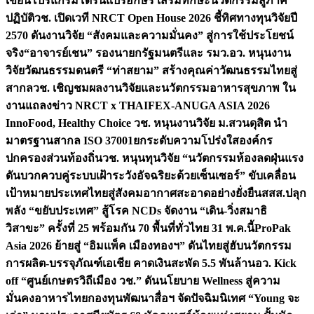
เขียนโปรแกรมโดรนแปรอักษร เสริมทักษะนวัตกรรมสู่ภาค
ปฏิบัติ
วช. เปิดเวที NRCT Open House 2026 ชี้ทิศทางทุนวิจัยปี
2570 ดันงานวิจัย “สังคมและความมั่นคง” สู่การใช้ประโยชน์
จริง
“อาจารย์เชน” รองนายกรัฐมนตรีและ รมว.อว. หนุนงาน
วิจัยวัฒนธรรมดนตรี “ท่าสยาม” สร้างคุณค่าวัฒนธรรมไทยสู่
สากล
วช. เชิญชมผลงานวิจัยและนวัตกรรมอาหารสุขภาพ ใน
งานแถลงข่าว NRCT x THAIFEX-ANUGA ASIA 2026
InnoFood, Healthy Choice
วช. หนุนงานวิจัย ม.สวนดุสิต นำ
มาตรฐานสากล ISO 37001ยกระดับความโปร่งใสองค์กร
ปกครองส่วนท้องถิ่น
วช. หนุนทุนวิจัย “นวัตกรรมห้องลดฝุ่นแรง
ดันบวกควบคู่ระบบเฝ้าระวังอัจฉริยะด้วยเซ็นเซอร์” ขับเคลื่อน
เป้าหมายประเทศไทยสู่สังคมอากาศสะอาดอย่างยั่งยืน
สสส.ปลุก
พลัง “ขยับประเทศ” สู้โรค NCDs จัดงาน “เดิน-วิ่งสมาธิ
วิสาขะ” ครั้งที่ 25 พร้อมกัน 70 พื้นที่ทั่วไทย 31 พ.ค.นี้
ProPak
Asia 2026 ย้ายสู่ “อิมแพ็ค เมืองทองฯ” ดันไทยสู่ฮับนวัตกรรม
การผลิต-บรรจุภัณฑ์เอเชีย คาดเงินสะพัด 5.5 พันล้าน
อว. Kick
off “ศูนย์เกษตรวิถีเมือง วช.” ดันนโยบาย Wellness สู่ความ
มั่นคงอาหารไทย
กองทุนพัฒนาสื่อฯ จัดปัจฉิมนิเทศ “Young จะ