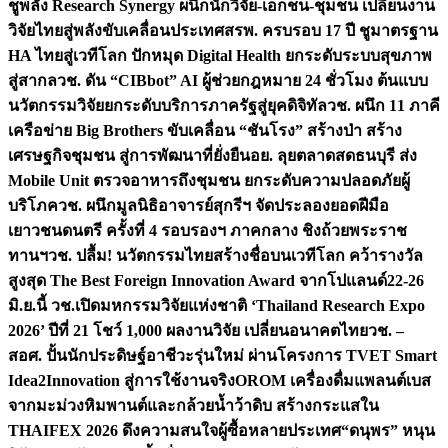
ชูพลัง Research Synergy ผนึกนักวิจัย-เอกชน-ชุมชน เปลี่ยนงาน
วิจัยไทยสู่พลังขับเคลื่อนประเทศ
สรพ. ครบรอบ 17 ปี ชูมาตรฐาน
HA ไทยสู่เวทีโลก ปักหมุด Digital Health ยกระดับระบบสุขภาพ
สู่สากล
วช. ดัน “CIBbot” AI ผู้ช่วยกฎหมาย 24 ชั่วโมง ต้นแบบ
นวัตกรรมวิจัยยกระดับบริการภาครัฐสู่ยุคดิจิทัล
วช. ผนึก 11 ภาคี
เครือข่าย Big Brothers ขับเคลื่อน “ชันโรง” สร้างป่า สร้าง
เศรษฐกิจชุมชน สู่การพัฒนาที่ยั่งยืน
อย. ลุยตลาดสดธนบุรี ส่ง
Mobile Unit ตรวจอาหารถึงชุมชน ยกระดับความปลอดภัยผู้
บริโภค
วช. ผนึกมูลนิธิอาจารย์สุกรีฯ จัดประลองยอดฝีมือ
เยาวชนดนตรี ครั้งที่ 4 รอบรองฯ ภาคกลาง ชิงถ้วยพระราช
ทานฯ
วช. ปลื้ม! นวัตกรรมไทยสร้างชื่อบนเวทีโลก คว้ารางวัล
สูงสุด The Best Foreign Innovation Award จากโปแลนด์
22-26
มิ.ย.นี้ วช.เปิดมหกรรมวิจัยแห่งชาติ ‘Thailand Research Expo
2026’ ปีที่ 21 โชว์ 1,000 ผลงานวิจัย เปลี่ยนอนาคตไทย
วช. –
สอศ. ปั้นนักประดิษฐ์อาชีวะรุ่นใหม่ ผ่านโครงการ TVET Smart
Idea2Innovation สู่การใช้งานจริง
OROM เครื่องดื่มแพลนต์เบส
จากมะม่วงหิมพานต์และกล้วยน้ำว้าดิบ สร้างกระแสใน
THAIFEX 2026 ดึงความสนใจผู้ซื้อหลายประเทศ
“ดนุพร” หนุน