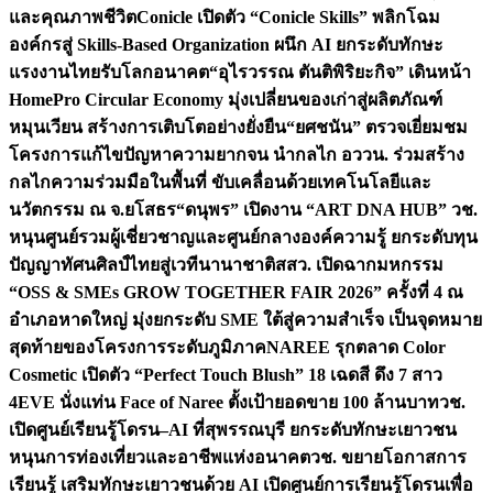
และคุณภาพชีวิต
Conicle เปิดตัว “Conicle Skills” พลิกโฉม
องค์กรสู่ Skills-Based Organization ผนึก AI ยกระดับทักษะ
แรงงานไทยรับโลกอนาคต
“อุไรวรรณ ตันติพิริยะกิจ” เดินหน้า
HomePro Circular Economy มุ่งเปลี่ยนของเก่าสู่ผลิตภัณฑ์
หมุนเวียน สร้างการเติบโตอย่างยั่งยืน
“ยศชนัน” ตรวจเยี่ยมชม
โครงการแก้ไขปัญหาความยากจน นำกลไก อววน. ร่วมสร้าง
กลไกความร่วมมือในพื้นที่ ขับเคลื่อนด้วยเทคโนโลยีและ
นวัตกรรม ณ จ.ยโสธร
“ดนุพร” เปิดงาน “ART DNA HUB” วช.
หนุนศูนย์รวมผู้เชี่ยวชาญและศูนย์กลางองค์ความรู้ ยกระดับทุน
ปัญญาทัศนศิลป์ไทยสู่เวทีนานาชาติ
สสว. เปิดฉากมหกรรม
“OSS & SMEs GROW TOGETHER FAIR 2026” ครั้งที่ 4 ณ
อำเภอหาดใหญ่ มุ่งยกระดับ SME ใต้สู่ความสำเร็จ เป็นจุดหมาย
สุดท้ายของโครงการระดับภูมิภาค
NAREE รุกตลาด Color
Cosmetic เปิดตัว “Perfect Touch Blush” 18 เฉดสี ดึง 7 สาว
4EVE นั่งแท่น Face of Naree ตั้งเป้ายอดขาย 100 ล้านบาท
วช.
เปิดศูนย์เรียนรู้โดรน–AI ที่สุพรรณบุรี ยกระดับทักษะเยาวชน
หนุนการท่องเที่ยวและอาชีพแห่งอนาคต
วช. ขยายโอกาสการ
เรียนรู้ เสริมทักษะเยาวชนด้วย AI เปิดศูนย์การเรียนรู้โดรนเพื่อ