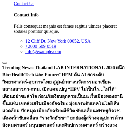
Contact Us
Contact Info
Felis consequat magnis est fames sagittis ultrices placerat
sodales porttitor quisque.
12 Cliff Dt, New York 00052, USA
+2000-509-0519
info@example.com
Trending News:
Thailand LAB INTERNATIONAL 2026 ผนึก
Bio+HealthTech และ FutureCHEM ดัน AI ยกระดับ
วิทยาศาสตร์-สุขภาพไทย สู่ศูนย์กลางนวัตกรรมอาเซียน
สถานเสาวภา-กทม. เปิดแคมเปญ “HPV ไม่เป็นไร…ไม่ได้”
เตือนอย่าชะล่าใจ ก่อนภัยเงียบลุกลามเป็นมะเร็ง
เมืองทองธานี
ขึ้นแท่น เขตส่งเสริมเมืองอัจฉริยะ มุ่งยกระดับเทคโนโลยี สิ่ง
แวดล้อม ปักหมุด เมืองอัจฉริยะมีชีวิต ขับเคลื่อนเศรษฐกิจ
วช.
เดินหน้าขับเคลื่อน “รางวัลธัชชา” ยกย่องผู้สร้างคุณูปการด้าน
สังคมศาสตร์ มนุษยศาสตร์ และศิลปกรรมศาสตร์ สร้างแรง