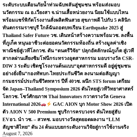
ระดับระบบเตือนภัยน้ำท่วมฉับพลันสู่ชุมชน พร้อมส่งมอบ
นวัตกรรม ณ อ.เวียงสา จ.น่าน
เสื้อหน่วยงาน นิยมใช้แบบไหน
พร้อมแชร์พิกัดโรงงานสั่งผลิต
ฟันสวย สุขภาพดี ไปกับ 5 คลินิก
ทันตกรรมราชบุรี ใกล้ฉัน
ถอดบทเรียน Earthquake 2025 สู่
Thailand Safer Future วช. เดินหน้าสร้างความพร้อม
วช. ลงพื้น
ที่ภูเก็ต หนุนอาชีวะต่อยอดนวัตกรรมท้องถิ่น สร้างมูลค่าเชิง
พาณิชย์สู่เวทีโลก
วช. ดัน “ดนตรีวิจัย” ปลุกอัตลักษณ์ภูเก็ต สู่เวที
สากลผ่านเสียงซิมโฟนี
กระทรวงอุตสาหกรรม มอบรางวัล CSR-
DIW 3 ระดับ เชิดชูโรงงานต้นแบบ“อุตสาหกรรมดี อยู่คู่ชุมชน
อย่างยั่งยืน”
กองทัพบก-ไทยประกันชีวิต ลงนามต่อสัญญา
กรมธรรม์ประกันชีวิตทหาร ปีที่ 40
วช. ผนึก STS forum เตรียม
จัด Japan–Thailand Symposium 2026 ดันไทยสู่เวทีวิทยาศาสตร์
โลก
วช. โชว์ศักยภาพ Thai Innovators กวาดรางวัล Geneva
International 2026
GAC AION บุก Motor Show 2026 เปิด
ตัว AION V 500 Premium ชูบริการครบวงจร ดันไทยสู่ฮับ
EV
อว. นำ วช. – สวทช. มอบรางวัลสุดยอดผลงาน “LLM
สัญชาติไทย” ดัน 24 ต้นแบบยกระดับงานวิจัยสู่การใช้งานจริง
August 7, 2026