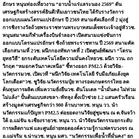
อักษร หนุนท่องเที่ยวงาน “อาบน้ำแร่แลระนอง 2569” ดัน
เศรษฐกิจสร้างสรรค์
ยินดี!ทีมเยาวชนไทย ได้รับรางวัลการ
ออกแบบแผนโดรนแปรอักษร ปี 2569 สนามคัดเลือกที่ 2 มุ่งสู่
การชิงรางวัลถ้วยพระราชทานพระบาทสมเด็จพระเจ้าอยู่หัว
วช.
หนุนสมาคมกีฬาเครื่องบินจำลองฯ เปิดสนามแข่งขันการ
ออกแบบโดรนแปรอักษร ชิงถ้วยพระราชทาน ปี 2569 สนามคัด
เลือกสนามที่ 2
วช. ผนึกกองทัพภาคที่ 2 เปิดศูนย์พัฒนา “โดรน
ยุทธวิธี” ยกระดับเทคโนโลยีความมั่นคงไทย
วช. ผนึก ววน. ถก
วิกฤต “หมอกควันภาคเหนือ” ชี้ทางออก PM2.5 ด้วยวิจัย–
นวัตกรรม
วช. เปิดเวที “ผนึกวิจัย-เทคโนโลยี รับมือภัยแล้งยุค
โลกเดือด“
วช. ชูวิจัย-นวัตกรรมปุ๋ย ทางรอดเกษตรกรไทย ลด
ต้นทุนการผลิต-เพิ่มความยั่งยืน
วช. ดันโมเดล “น้ำมั่นคง ไม่ท่วม
ไม่แล้ง” ปั้นต้นแบบสงขลา–พัทลุง ตั้งเป้าช่วย 1.2 แสนครัวเรือน
สร้างมูลค่าเศรษฐกิจกว่า 900 ล้านบาท
วช. หนุน วว. นำ
นวัตกรรมแก้ปัญหา PM2.5 ต่อยอดงานวิจัยสู่ชุมชน ณ ต.จันจว้า
ใต้ อ.แม่จัน จ.เชียงราย
วช. หนุน วว. นำวิจัยนวัตกรรมยกระดับ
การผลิตกาแฟ และศูนย์ถ่ายทอดองค์ความรู้กาแฟครบวงจร ณ
อ.แม่จริม จ.น่าน
วช. หนุน มศว. “นวัตกรรมเพื่อน้ำที่มั่นคง” ยก