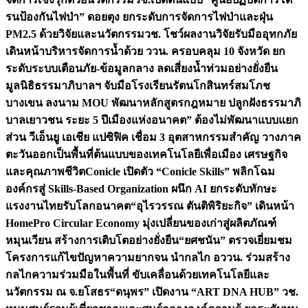
รนป้องกันไฟป่า” ดอยตุง ยกระดับการจัดการไฟป่าและฝุ่น
PM2.5 ด้วยวิจัยและนวัตกรรม
วช. โชว์ผลงานวิจัยรับมืออุทกภัย
เดินหน้าบริหารจัดการน้ำด้วย ววน. ครอบคลุม 10 จังหวัด ยก
ระดับระบบเตือนภัย-ข้อมูลกลาง ลดเสี่ยงน้ำท่วมอย่างยั่งยืน
มูลนิธิธรรมาภิบาลฯ จับมือโรงเรียนรัตนโกสินทร์สมโภช
บางเขน ลงนาม MOU พัฒนาหลักสูตรกฎหมาย ปลูกฝังธรรมาภิ
บาลเยาวชน ระยะ 5 ปี
เมืองแห่งอนาคต” ต้องไม่พัฒนาแบบแยก
ส่วน วีเอ็นยู เอเชีย แปซิฟิค เชื่อม 3 อุตสาหกรรมสำคัญ วางภาค
ตะวันออกเป็นพื้นที่ต้นแบบของเทคโนโลยีเพื่อเมือง เศรษฐกิจ
และคุณภาพชีวิต
Conicle เปิดตัว “Conicle Skills” พลิกโฉม
องค์กรสู่ Skills-Based Organization ผนึก AI ยกระดับทักษะ
แรงงานไทยรับโลกอนาคต
“อุไรวรรณ ตันติพิริยะกิจ” เดินหน้า
HomePro Circular Economy มุ่งเปลี่ยนของเก่าสู่ผลิตภัณฑ์
หมุนเวียน สร้างการเติบโตอย่างยั่งยืน
“ยศชนัน” ตรวจเยี่ยมชม
โครงการแก้ไขปัญหาความยากจน นำกลไก อววน. ร่วมสร้าง
กลไกความร่วมมือในพื้นที่ ขับเคลื่อนด้วยเทคโนโลยีและ
นวัตกรรม ณ จ.ยโสธร
“ดนุพร” เปิดงาน “ART DNA HUB” วช.