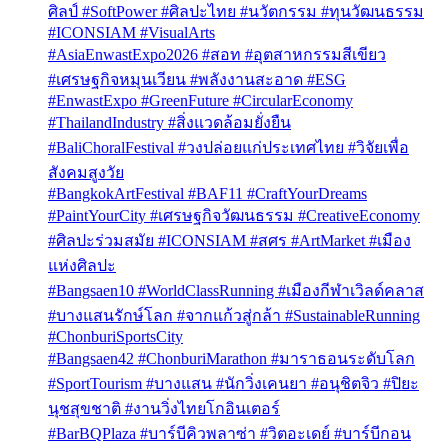
ศิลป์ #SoftPower #ศิลปะไทย #นวัตกรรม #ทุนวัฒนธรรม
#ICONSIAM #VisualArts
#AsiaEnwastExpo2026 #สอท #อุตสาหกรรมสีเขียว
#เศรษฐกิจหมุนเวียน #พลังงานสะอาด #ESG
#EnwastExpo #GreenFuture #CircularEconomy
#ThailandIndustry #สิ่งแวดล้อมยั่งยืน
#BaliChoralFestival #วงปล่อยแก่ประเทศไทย #วิจัยเพื่อ
สังคมสูงวัย
#BangkokArtFestival #BAF11 #CraftYourDreams
#PaintYourCity #เศรษฐกิจวัฒนธรรม #CreativeEconomy
#ศิลปะร่วมสมัย #ICONSIAM #สศร #ArtMarket #เมือง
แห่งศิลปะ
#Bangsaen10 #WorldClassRunning #เมืองกีฬาเวิลด์คลาส
#บางแสนรักษ์โลก #จากแก้วสู่กล้า #SustainableRunning
#ChonburiSportsCity
#Bangsaen42 #ChonburiMarathon #มาราธอนระดับโลก
#SportTourism #บางแสน #นักวิ่งเคนยา #อนุชิตจิว #ปิยะ
นุชสุขชาติ #งานวิ่งไทยโกอินเตอร์
#BarBQPlaza #บาร์บีคิวพลาซ่า #วิตอะเดย์ #บาร์บีกอน