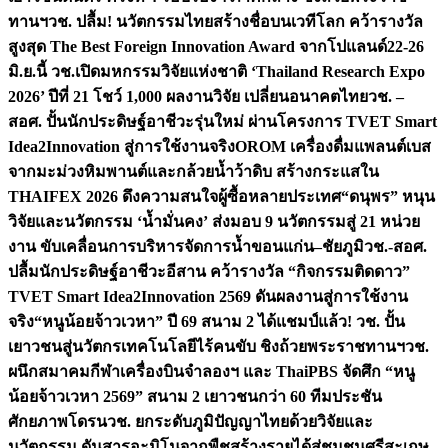
ทานฯ
วช. ปลื้ม! นวัตกรรมไทยสร้างชื่อบนเวทีโลก คว้ารางวัล
สูงสุด The Best Foreign Innovation Award จากโปแลนด์
22-26
มิ.ย.นี้ วช.เปิดมหกรรมวิจัยแห่งชาติ ‘Thailand Research Expo
2026’ ปีที่ 21 โชว์ 1,000 ผลงานวิจัย เปลี่ยนอนาคตไทย
วช. –
สอศ. ปั้นนักประดิษฐ์อาชีวะรุ่นใหม่ ผ่านโครงการ TVET Smart
Idea2Innovation สู่การใช้งานจริง
OROM เครื่องดื่มแพลนต์เบส
จากมะม่วงหิมพานต์และกล้วยน้ำว้าดิบ สร้างกระแสใน
THAIFEX 2026 ดึงความสนใจผู้ซื้อหลายประเทศ
“ดนุพร” หนุน
วิจัยและนวัตกรรม ‘น้ำมั่นคง’ ส่งมอบ 9 นวัตกรรมสู่ 21 หน่วย
งาน ขับเคลื่อนการบริหารจัดการน้ำขอนแก่น–ชัยภูมิ
วช.-สอศ.
ปลื้มนักประดิษฐ์อาชีวะอีสาน คว้ารางวัล “กิจกรรมติดดาว”
TVET Smart Idea2Innovation 2569 ดันผลงานสู่การใช้งาน
จริง
“หนูน้อยจ้าวเวหา” ปี 69 สนาม 2 ได้แชมป์แล้ว! วช. ปั้น
เยาวชนสู่นวัตกรเทคโนโลยีไร้คนขับ ชิงถ้วยพระราชทานฯ
วช.
ผนึกสมาคมกีฬาเครื่องบินจำลองฯ และ ThaiPBS จัดศึก “หนู
น้อยจ้าวเวหา 2569” สนาม 2 เยาวชนกว่า 60 ทีมประชัน
ศักยภาพโดรน
วช. ยกระดับภูมิปัญญาไทยด้วยวิจัยและ
นวัตกรรม ดันสารอะมิโนจากพืชสร้างรายได้สู่ชุมชนศรีสะเกษ