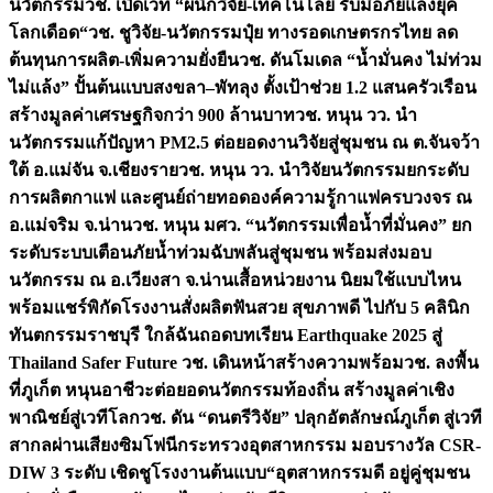
นวัตกรรม
วช. เปิดเวที “ผนึกวิจัย-เทคโนโลยี รับมือภัยแล้งยุค
โลกเดือด“
วช. ชูวิจัย-นวัตกรรมปุ๋ย ทางรอดเกษตรกรไทย ลด
ต้นทุนการผลิต-เพิ่มความยั่งยืน
วช. ดันโมเดล “น้ำมั่นคง ไม่ท่วม
ไม่แล้ง” ปั้นต้นแบบสงขลา–พัทลุง ตั้งเป้าช่วย 1.2 แสนครัวเรือน
สร้างมูลค่าเศรษฐกิจกว่า 900 ล้านบาท
วช. หนุน วว. นำ
นวัตกรรมแก้ปัญหา PM2.5 ต่อยอดงานวิจัยสู่ชุมชน ณ ต.จันจว้า
ใต้ อ.แม่จัน จ.เชียงราย
วช. หนุน วว. นำวิจัยนวัตกรรมยกระดับ
การผลิตกาแฟ และศูนย์ถ่ายทอดองค์ความรู้กาแฟครบวงจร ณ
อ.แม่จริม จ.น่าน
วช. หนุน มศว. “นวัตกรรมเพื่อน้ำที่มั่นคง” ยก
ระดับระบบเตือนภัยน้ำท่วมฉับพลันสู่ชุมชน พร้อมส่งมอบ
นวัตกรรม ณ อ.เวียงสา จ.น่าน
เสื้อหน่วยงาน นิยมใช้แบบไหน
พร้อมแชร์พิกัดโรงงานสั่งผลิต
ฟันสวย สุขภาพดี ไปกับ 5 คลินิก
ทันตกรรมราชบุรี ใกล้ฉัน
ถอดบทเรียน Earthquake 2025 สู่
Thailand Safer Future วช. เดินหน้าสร้างความพร้อม
วช. ลงพื้น
ที่ภูเก็ต หนุนอาชีวะต่อยอดนวัตกรรมท้องถิ่น สร้างมูลค่าเชิง
พาณิชย์สู่เวทีโลก
วช. ดัน “ดนตรีวิจัย” ปลุกอัตลักษณ์ภูเก็ต สู่เวที
สากลผ่านเสียงซิมโฟนี
กระทรวงอุตสาหกรรม มอบรางวัล CSR-
DIW 3 ระดับ เชิดชูโรงงานต้นแบบ“อุตสาหกรรมดี อยู่คู่ชุมชน