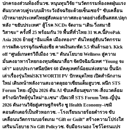
ปกครองส่วนท้องถิ่น
วช. หนุนทุนวิจัย “นวัตกรรมห้องลดฝุ่นแรง
ดันบวกควบคู่ระบบเฝ้าระวังอัจฉริยะด้วยเซ็นเซอร์” ขับเคลื่อน
เป้าหมายประเทศไทยสู่สังคมอากาศสะอาดอย่างยั่งยืน
สสส.ปลุก
พลัง “ขยับประเทศ” สู้โรค NCDs จัดงาน “เดิน-วิ่งสมาธิ
วิสาขะ” ครั้งที่ 25 พร้อมกัน 70 พื้นที่ทั่วไทย 31 พ.ค.นี้
ProPak
Asia 2026 ย้ายสู่ “อิมแพ็ค เมืองทองฯ” ดันไทยสู่ฮับนวัตกรรม
การผลิต-บรรจุภัณฑ์เอเชีย คาดเงินสะพัด 5.5 พันล้าน
อว. Kick
off “ศูนย์เกษตรวิถีเมือง วช.” ดันนโยบาย Wellness สู่ความ
มั่นคงอาหารไทย
กองทุนพัฒนาสื่อฯ จัดปัจฉิมนิเทศ “Young จะ
เล่า” มอบประกาศนียบัตร 60 มัคคุเทศก์น้อยแห่งสยาม ปั้นนัก
เล่าเรื่องรุ่นใหม่
SKYWORTH PV ปักหมุดไทย เปิดสำนักงาน
ใหม่ เดินหน้าพลังงานสะอาดลุยอาเซียนเต็มสูบ
วช. ผนึก STS
Forum ไทย–ญี่ปุ่น 2026 ดัน AI ขับเคลื่อนสุขภาพ–สิ่งแวดล้อม
สร้างนักวิทย์รุ่นใหม่
“อ.เชน” เปิดเวที STS Forum ไทย–ญี่ปุ่น
2026 ดันงานวิจัยสู่เศรษฐกิจจริง ชู Health Economy–เซมิ
คอนดักเตอร์เป็นหัวหอก
วช. –โรงเรียนนายร้อยตำรวจ ขับ
เคลื่อนนวัตกรรมบอร์ดเกม “Gift or Guilt” สร้างความโปร่งใส
เสริมนโยบาย No Gift Policy
วช. จับมือระนอง โชว์โดรนแปร