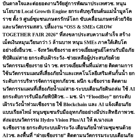
บันดาลใจและต่อยอดงานวิจัยสู่การพัฒนาประเทศ
วช. หนุน
นโยบาย Local Growth Engine ยกระดับทุเรียนต้นแม่น้ำมูลโค
ราช ตั้ง 9 ศูนย์ชุมชนเกษตรรักษ์โลก ขับเคลื่อนเกษตรด้วยวิจัย
และนวัตกรรม
สสว. ปลื้มงาน “OSS & SMEs GROW
TOGETHER FAIR 2026” ที่สงขลาประสบความสำเร็จ สร้าง
เม็ดเงินหมุนเวียนกว่า 5 ล้านบาท หนุน SMEs ภาคใต้เติบโต
อย่างยั่งยืน
วช. – จังหวัดเชียงราย ตรวจเยี่ยมศูนย์โดรนรับมือภัย
พิบัติแม่สาย ยกระดับเฝ้าระวัง–ช่วยเหลือผู้ประสบภัยด้วย
นวัตกรรม
เชียงราย นำ วช. ตรวจเยี่ยมพื้นที่แม่สาย ติดตามการ
ใช้นวัตกรรมแผนที่เสี่ยงภัยน้ำและเทคโนโลยีเสริมคันกั้นน้ำ ยก
ระดับการบริหารจัดการอุทกภัย
วช. ผนึก จ.เชียงราย ติดตาม
นวัตกรรมแผนที่เสี่ยงภัยน้ำแม่สาย-ระบบเตือนภัยดินถล่ม ใช้ AI
ยกระดับการรับมือภัยพิบัติ
วช. – มช. นำ “FloodBoy” ยกระดับ
เฝ้าระวังน้ำท่วมเชียงราย ใช้ Blockchain และ AI แจ้งเตือนภัย
แบบเรียลไทม์ หนุนชุมชนรับมืออุทกภัยอย่างมีประสิทธิภาพ
วช.
ส่งมอบนวัตกรรม Hydro Vision Plus/AI ให้ ต.นางแล
จ.เชียงราย ยกระดับระบบเฝ้าระวัง-เตือนภัยน้ำท่วมชุมชนด้วย
AI
วช. ลงพื้นที่ “ฝายเชียงราย” ติดตามนวัตกรรมระบบเตือนภัย