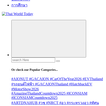
การศึกษา
Search
for:
Or check our Popular Categories...
#AIONUT #GACAION #CarOfTheYear2026 #EVThailand
#รถยนต์ไฟฟ้า #GACAIONThailand #HatchbackEV
#MotorShow2026
#AmazingThailandCountdown2025 #ICONSIAM
#ICONSIAMCountdown2025
#ARTDNAHUB #วช #NRCT #อว #กระทรวงอว #ทัศน