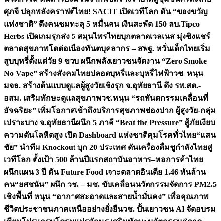
ศุภจี ปลุกพลังคราฟต์ไทย! SACIT เปิดเวทีโลก ดัน “ของขวัญ
แห่งชาติ” ดึงคนชมทะลุ 5 หมื่นคน เงินสะพัด 150 ลบ.
Tipco
Herbs เปิดเกมรุกส่ง 5 สมุนไพรไทยบุกตลาดเวลเนส มุ่งชิงแชร์
ตลาดสุขภาพโตต่อเนื่อง
ทันตบุคลากร – สพฐ. หวั่นเด็กไทยเริ่ม
สูบบุหรี่ตั้งแต่วัย 9 ขวบ ผนึกพลังเยาวชนจัดงาน “Zero Smoke
No Vape” สร้างสังคมไทยปลอดบุหรี่และบุหรี่ไฟฟ้า
วช. หนุน
มจธ. สร้างต้นแบบดูแลผู้สูงวัยเชิงรุก จ.อุทัยธานี ดึง รพ.สต.-
อสม. เสริมทักษะดูแลสุขภาพ
วช.หนุน “รถทันตกรรมเคลื่อนที่
อัจฉริยะ” เพิ่มโอกาสเข้าถึงบริการสุขภาพช่องปาก ผู้สูงวัย-กลุ่ม
เปราะบาง จ.อุทัยธานี
ผนึก 5 ภาคี “Beat the Pressure” สู้ภัยเงียบ
ความดันโลหิตสูง เปิด Dashboard แห่งชาติคุมโรคทั่วไทย
“แสน
ชัย” นำทีม Knockout บุก 20 ประเทศ ดันเครื่องดื่มชูกำลังไทยสู่
เวทีโลก ตั้งเป้า 500 ล้านปีแรก
สถาบันอาหาร–หอการค้าไทย
ผนึกแผน 3 ปี ดัน Future Food เจาะตลาดอินเดีย 1.46 พันล้าน
คน
“ยศชนัน” ผนึก วช. – มช. ขับเคลื่อนนวัตกรรมจัดการ PM2.5
เชิงพื้นที่ หนุน “อากาศสะอาดและสายน้ำมั่นคง” เพื่อคุณภาพ
ชีวิตประชาชนภาคเหนืออย่างยั่งยืน
วช. ปั้นเยาวชน AI จัดอบรม