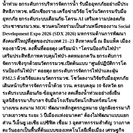
น้ำท่วม ยกระดับการบริหารจัดการน้ำ รับมืออุทกภัยอย่างมีประ
สิทธิภาพ
วช. ผนึกเชียงราย-เครือข่ายวิจัย โชว์นวัตกรรมรับมือ
อุทกภัย ยกระดับระบบเตือนภัย-โดรน-AI เสริมความปลอดภัย
ประชาชน
รมว.พม. ชวนคนไทยร่วมเป็นส่วนหนึ่งของงาน Social
Development Expo 2026 (SDX 2026) มหกรรมด้านการพัฒนา
สังคมที่ใหญ่ที่สุดของประเทศ 21–23 สิงหาคมนี้ ณ อิมแพ็ค เมือง
ทองธานี
วช. ลงพื้นที่ดอยตุง เตรียมนำ “โดรนป้องกันไฟป่า”
เสริมประสิทธิภาพควบคุมไฟป่า-ลดหมอกควัน ยกระดับการ
จัดการเชิงรุกด้วยนวัตกรรม
วช.เปิดต้นแบบ “ศูนย์ปฏิบัติการโด
รนป้องกันไฟป่า” ดอยตุง ยกระดับการจัดการไฟป่าและฝุ่น
PM2.5 ด้วยวิจัยและนวัตกรรม
วช. โชว์ผลงานวิจัยรับมืออุทกภัย
เดินหน้าบริหารจัดการน้ำด้วย ววน. ครอบคลุม 10 จังหวัด ยก
ระดับระบบเตือนภัย-ข้อมูลกลาง ลดเสี่ยงน้ำท่วมอย่างยั่งยืน
มูลนิธิธรรมาภิบาลฯ จับมือโรงเรียนรัตนโกสินทร์สมโภช
บางเขน ลงนาม MOU พัฒนาหลักสูตรกฎหมาย ปลูกฝังธรรมาภิ
บาลเยาวชน ระยะ 5 ปี
เมืองแห่งอนาคต” ต้องไม่พัฒนาแบบแยก
ส่วน วีเอ็นยู เอเชีย แปซิฟิค เชื่อม 3 อุตสาหกรรมสำคัญ วางภาค
ตะวันออกเป็นพื้นที่ต้นแบบของเทคโนโลยีเพื่อเมือง เศรษฐกิจ