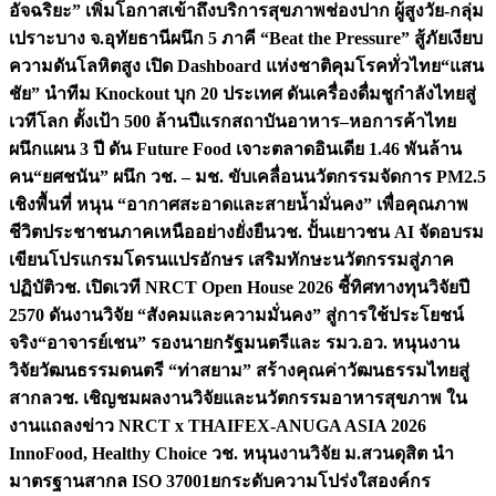
อัจฉริยะ” เพิ่มโอกาสเข้าถึงบริการสุขภาพช่องปาก ผู้สูงวัย-กลุ่ม
เปราะบาง จ.อุทัยธานี
ผนึก 5 ภาคี “Beat the Pressure” สู้ภัยเงียบ
ความดันโลหิตสูง เปิด Dashboard แห่งชาติคุมโรคทั่วไทย
“แสน
ชัย” นำทีม Knockout บุก 20 ประเทศ ดันเครื่องดื่มชูกำลังไทยสู่
เวทีโลก ตั้งเป้า 500 ล้านปีแรก
สถาบันอาหาร–หอการค้าไทย
ผนึกแผน 3 ปี ดัน Future Food เจาะตลาดอินเดีย 1.46 พันล้าน
คน
“ยศชนัน” ผนึก วช. – มช. ขับเคลื่อนนวัตกรรมจัดการ PM2.5
เชิงพื้นที่ หนุน “อากาศสะอาดและสายน้ำมั่นคง” เพื่อคุณภาพ
ชีวิตประชาชนภาคเหนืออย่างยั่งยืน
วช. ปั้นเยาวชน AI จัดอบรม
เขียนโปรแกรมโดรนแปรอักษร เสริมทักษะนวัตกรรมสู่ภาค
ปฏิบัติ
วช. เปิดเวที NRCT Open House 2026 ชี้ทิศทางทุนวิจัยปี
2570 ดันงานวิจัย “สังคมและความมั่นคง” สู่การใช้ประโยชน์
จริง
“อาจารย์เชน” รองนายกรัฐมนตรีและ รมว.อว. หนุนงาน
วิจัยวัฒนธรรมดนตรี “ท่าสยาม” สร้างคุณค่าวัฒนธรรมไทยสู่
สากล
วช. เชิญชมผลงานวิจัยและนวัตกรรมอาหารสุขภาพ ใน
งานแถลงข่าว NRCT x THAIFEX-ANUGA ASIA 2026
InnoFood, Healthy Choice
วช. หนุนงานวิจัย ม.สวนดุสิต นำ
มาตรฐานสากล ISO 37001ยกระดับความโปร่งใสองค์กร