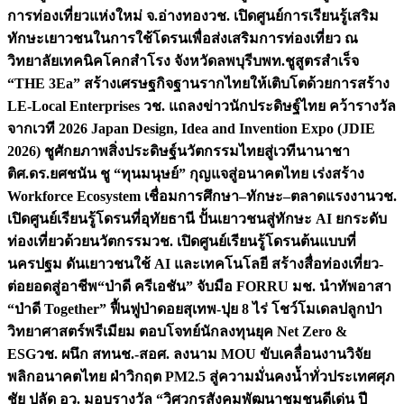
การท่องเที่ยวแห่งใหม่ จ.อ่างทอง
วช. เปิดศูนย์การเรียนรู้เสริม
ทักษะเยาวชนในการใช้โดรนเพื่อส่งเสริมการท่องเที่ยว ณ
วิทยาลัยเทคนิคโคกสำโรง จังหวัดลพบุรี
บพท.ชูสูตรสำเร็จ
“THE 3Ea” สร้างเศรษฐกิจฐานรากไทยให้เติบโตด้วยการสร้าง
LE-Local Enterprises
วช. แถลงข่าวนักประดิษฐ์ไทย คว้ารางวัล
จากเวที 2026 Japan Design, Idea and Invention Expo (JDIE
2026) ชูศักยภาพสิ่งประดิษฐ์นวัตกรรมไทยสู่เวทีนานาชา
ติ
ศ.ดร.ยศชนัน ชู “ทุนมนุษย์” กุญแจสู่อนาคตไทย เร่งสร้าง
Workforce Ecosystem เชื่อมการศึกษา–ทักษะ–ตลาดแรงงาน
วช.
เปิดศูนย์เรียนรู้โดรนที่อุทัยธานี ปั้นเยาวชนสู่ทักษะ AI ยกระดับ
ท่องเที่ยวด้วยนวัตกรรม
วช. เปิดศูนย์เรียนรู้โดรนต้นแบบที่
นครปฐม ดันเยาวชนใช้ AI และเทคโนโลยี สร้างสื่อท่องเที่ยว-
ต่อยอดสู่อาชีพ
“ป่าดี ครีเอชัน” จับมือ FORRU มช. นำทัพอาสา
“ป่าดี Together” ฟื้นฟูป่าดอยสุเทพ-ปุย 8 ไร่ โชว์โมเดลปลูกป่า
วิทยาศาสตร์พรีเมียม ตอบโจทย์นักลงทุนยุค Net Zero &
ESG
วช. ผนึก สทนช.-สอศ. ลงนาม MOU ขับเคลื่อนงานวิจัย
พลิกอนาคตไทย ฝ่าวิกฤต PM2.5 สู่ความมั่นคงน้ำทั่วประเทศ
ศุภ
ชัย ปลัด อว. มอบรางวัล “วิศวกรสังคมพัฒนาชุมชนดีเด่น ปี