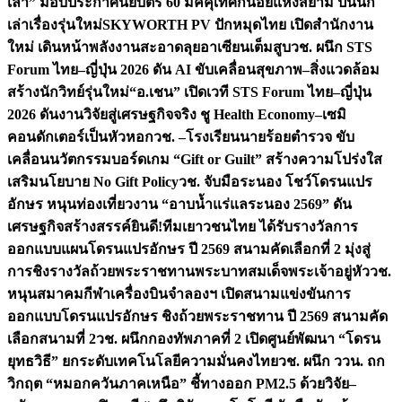
เล่า” มอบประกาศนียบัตร 60 มัคคุเทศก์น้อยแห่งสยาม ปั้นนัก
เล่าเรื่องรุ่นใหม่
SKYWORTH PV ปักหมุดไทย เปิดสำนักงาน
ใหม่ เดินหน้าพลังงานสะอาดลุยอาเซียนเต็มสูบ
วช. ผนึก STS
Forum ไทย–ญี่ปุ่น 2026 ดัน AI ขับเคลื่อนสุขภาพ–สิ่งแวดล้อม
สร้างนักวิทย์รุ่นใหม่
“อ.เชน” เปิดเวที STS Forum ไทย–ญี่ปุ่น
2026 ดันงานวิจัยสู่เศรษฐกิจจริง ชู Health Economy–เซมิ
คอนดักเตอร์เป็นหัวหอก
วช. –โรงเรียนนายร้อยตำรวจ ขับ
เคลื่อนนวัตกรรมบอร์ดเกม “Gift or Guilt” สร้างความโปร่งใส
เสริมนโยบาย No Gift Policy
วช. จับมือระนอง โชว์โดรนแปร
อักษร หนุนท่องเที่ยวงาน “อาบน้ำแร่แลระนอง 2569” ดัน
เศรษฐกิจสร้างสรรค์
ยินดี!ทีมเยาวชนไทย ได้รับรางวัลการ
ออกแบบแผนโดรนแปรอักษร ปี 2569 สนามคัดเลือกที่ 2 มุ่งสู่
การชิงรางวัลถ้วยพระราชทานพระบาทสมเด็จพระเจ้าอยู่หัว
วช.
หนุนสมาคมกีฬาเครื่องบินจำลองฯ เปิดสนามแข่งขันการ
ออกแบบโดรนแปรอักษร ชิงถ้วยพระราชทาน ปี 2569 สนามคัด
เลือกสนามที่ 2
วช. ผนึกกองทัพภาคที่ 2 เปิดศูนย์พัฒนา “โดรน
ยุทธวิธี” ยกระดับเทคโนโลยีความมั่นคงไทย
วช. ผนึก ววน. ถก
วิกฤต “หมอกควันภาคเหนือ” ชี้ทางออก PM2.5 ด้วยวิจัย–