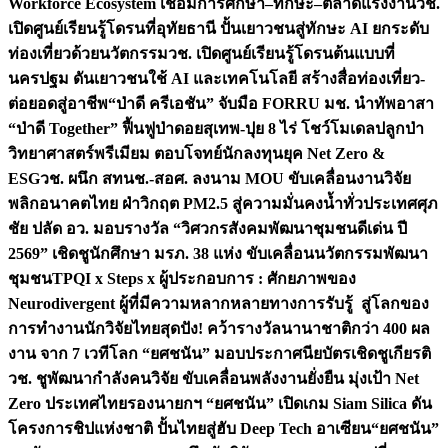
Workforce Ecosystem เชื่อมการศึกษา–ทักษะ–ตลาดแรงงาน
วช.
เปิดศูนย์เรียนรู้โดรนที่อุทัยธานี ปั้นเยาวชนสู่ทักษะ AI ยกระดับ
ท่องเที่ยวด้วยนวัตกรรม
วช. เปิดศูนย์เรียนรู้โดรนต้นแบบที่
นครปฐม ดันเยาวชนใช้ AI และเทคโนโลยี สร้างสื่อท่องเที่ยว-
ต่อยอดสู่อาชีพ
“ป่าดี ครีเอชัน” จับมือ FORRU มช. นำทัพอาสา
“ป่าดี Together” ฟื้นฟูป่าดอยสุเทพ-ปุย 8 ไร่ โชว์โมเดลปลูกป่า
วิทยาศาสตร์พรีเมียม ตอบโจทย์นักลงทุนยุค Net Zero &
ESG
วช. ผนึก สทนช.-สอศ. ลงนาม MOU ขับเคลื่อนงานวิจัย
พลิกอนาคตไทย ฝ่าวิกฤต PM2.5 สู่ความมั่นคงน้ำทั่วประเทศ
ศุภ
ชัย ปลัด อว. มอบรางวัล “วิศวกรสังคมพัฒนาชุมชนดีเด่น ปี
2569” เชิดชูนักศึกษา มรภ. 38 แห่ง ขับเคลื่อนนวัตกรรมพัฒนา
ชุมชน
TPQI x Steps x ผู้ประกอบการ : ศักยภาพของ
Neurodivergent ผู้ที่มีความหลากหลายทางการรับรู้ สู่โลกของ
การทำงาน
นักวิจัยไทยสุดปัง! คว้ารางวัลนานาชาติกว่า 400 ผล
งาน จาก 7 เวทีโลก “ยศชนัน” มอบประกาศนียบัตรเชิดชูเกียรติ
วช. ชูพัฒนากำลังคนวิจัย ขับเคลื่อนพลังงานยั่งยืน มุ่งเป้า Net
Zero ประเทศไทย
รองนายกฯ “ยศชนัน” เปิดเกม Siam Silica ดัน
โครงการชิปแห่งชาติ ปั้นไทยสู่ฮับ Deep Tech อาเซียน
“ยศชนัน”