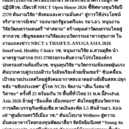
เขียนโปรแกรมโดรนแปรอักษร เสริมทักษะนวัตกรรมสู่ภาค
ปฏิบัติ
วช. เปิดเวที NRCT Open House 2026 ชี้ทิศทางทุนวิจัยปี
2570 ดันงานวิจัย “สังคมและความมั่นคง” สู่การใช้ประโยชน์
จริง
“อาจารย์เชน” รองนายกรัฐมนตรีและ รมว.อว. หนุนงาน
วิจัยวัฒนธรรมดนตรี “ท่าสยาม” สร้างคุณค่าวัฒนธรรมไทยสู่
สากล
วช. เชิญชมผลงานวิจัยและนวัตกรรมอาหารสุขภาพ ใน
งานแถลงข่าว NRCT x THAIFEX-ANUGA ASIA 2026
InnoFood, Healthy Choice
วช. หนุนงานวิจัย ม.สวนดุสิต นำ
มาตรฐานสากล ISO 37001ยกระดับความโปร่งใสองค์กร
ปกครองส่วนท้องถิ่น
วช. หนุนทุนวิจัย “นวัตกรรมห้องลดฝุ่นแรง
ดันบวกควบคู่ระบบเฝ้าระวังอัจฉริยะด้วยเซ็นเซอร์” ขับเคลื่อน
เป้าหมายประเทศไทยสู่สังคมอากาศสะอาดอย่างยั่งยืน
สสส.ปลุก
พลัง “ขยับประเทศ” สู้โรค NCDs จัดงาน “เดิน-วิ่งสมาธิ
วิสาขะ” ครั้งที่ 25 พร้อมกัน 70 พื้นที่ทั่วไทย 31 พ.ค.นี้
ProPak
Asia 2026 ย้ายสู่ “อิมแพ็ค เมืองทองฯ” ดันไทยสู่ฮับนวัตกรรม
การผลิต-บรรจุภัณฑ์เอเชีย คาดเงินสะพัด 5.5 พันล้าน
อว. Kick
off “ศูนย์เกษตรวิถีเมือง วช.” ดันนโยบาย Wellness สู่ความ
มั่นคงอาหารไทย
กองทุนพัฒนาสื่อฯ จัดปัจฉิมนิเทศ “Young จะ