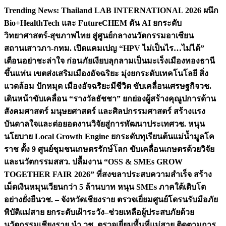
Skip
Trending News:
Thailand LAB INTERNATIONAL 2026 ผนึก
to
Bio+HealthTech และ FutureCHEM ดัน AI ยกระดับ
content
วิทยาศาสตร์-สุขภาพไทย สู่ศูนย์กลางนวัตกรรมอาเซียน
สถานเสาวภา-กทม. เปิดแคมเปญ “HPV ไม่เป็นไร…ไม่ได้”
เตือนอย่าชะล่าใจ ก่อนภัยเงียบลุกลามเป็นมะเร็ง
เมืองทองธานี
ขึ้นแท่น เขตส่งเสริมเมืองอัจฉริยะ มุ่งยกระดับเทคโนโลยี สิ่ง
แวดล้อม ปักหมุด เมืองอัจฉริยะมีชีวิต ขับเคลื่อนเศรษฐกิจ
วช.
เดินหน้าขับเคลื่อน “รางวัลธัชชา” ยกย่องผู้สร้างคุณูปการด้าน
สังคมศาสตร์ มนุษยศาสตร์ และศิลปกรรมศาสตร์ สร้างแรง
บันดาลใจและต่อยอดงานวิจัยสู่การพัฒนาประเทศ
วช. หนุน
นโยบาย Local Growth Engine ยกระดับทุเรียนต้นแม่น้ำมูลโค
ราช ตั้ง 9 ศูนย์ชุมชนเกษตรรักษ์โลก ขับเคลื่อนเกษตรด้วยวิจัย
และนวัตกรรม
สสว. ปลื้มงาน “OSS & SMEs GROW
TOGETHER FAIR 2026” ที่สงขลาประสบความสำเร็จ สร้าง
เม็ดเงินหมุนเวียนกว่า 5 ล้านบาท หนุน SMEs ภาคใต้เติบโต
อย่างยั่งยืน
วช. – จังหวัดเชียงราย ตรวจเยี่ยมศูนย์โดรนรับมือภัย
พิบัติแม่สาย ยกระดับเฝ้าระวัง–ช่วยเหลือผู้ประสบภัยด้วย
นวัตกรรม
เชียงราย นำ วช. ตรวจเยี่ยมพื้นที่แม่สาย ติดตามการ