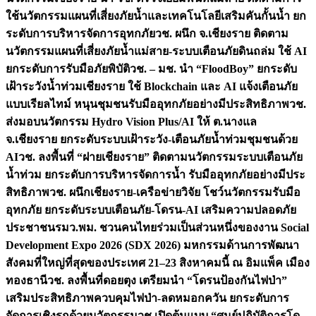
ใช้นวัตกรรมแผนที่เสี่ยงภัยน้ำและเทคโนโลยีเสริมคันกั้นน้ำ ยก
ระดับการบริหารจัดการอุทกภัย
วช. ผนึก จ.เชียงราย ติดตาม
นวัตกรรมแผนที่เสี่ยงภัยน้ำแม่สาย-ระบบเตือนภัยดินถล่ม ใช้ AI
ยกระดับการรับมือภัยพิบัติ
วช. – มช. นำ “FloodBoy” ยกระดับ
เฝ้าระวังน้ำท่วมเชียงราย ใช้ Blockchain และ AI แจ้งเตือนภัย
แบบเรียลไทม์ หนุนชุมชนรับมืออุทกภัยอย่างมีประสิทธิภาพ
วช.
ส่งมอบนวัตกรรม Hydro Vision Plus/AI ให้ ต.นางแล
จ.เชียงราย ยกระดับระบบเฝ้าระวัง-เตือนภัยน้ำท่วมชุมชนด้วย
AI
วช. ลงพื้นที่ “ฝายเชียงราย” ติดตามนวัตกรรมระบบเตือนภัย
น้ำท่วม ยกระดับการบริหารจัดการน้ำ รับมืออุทกภัยอย่างมีประ
สิทธิภาพ
วช. ผนึกเชียงราย-เครือข่ายวิจัย โชว์นวัตกรรมรับมือ
อุทกภัย ยกระดับระบบเตือนภัย-โดรน-AI เสริมความปลอดภัย
ประชาชน
รมว.พม. ชวนคนไทยร่วมเป็นส่วนหนึ่งของงาน Social
Development Expo 2026 (SDX 2026) มหกรรมด้านการพัฒนา
สังคมที่ใหญ่ที่สุดของประเทศ 21–23 สิงหาคมนี้ ณ อิมแพ็ค เมือง
ทองธานี
วช. ลงพื้นที่ดอยตุง เตรียมนำ “โดรนป้องกันไฟป่า”
เสริมประสิทธิภาพควบคุมไฟป่า-ลดหมอกควัน ยกระดับการ
จัดการเชิงรุกด้วยนวัตกรรม
วช.เปิดต้นแบบ “ศูนย์ปฏิบัติการโด