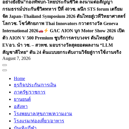
อย่างยั่งยืน”
กองทัพบก-ไทยประกันชีวิต ลงนามต่อสัญญา
กรมธรรม์ประกันชีวิตทหาร ปีที่ 40
วช. ผนึก STS forum เตรียม
จัด Japan–Thailand Symposium 2026 ดันไทยสู่เวทีวิทยาศาสตร์
โลก
วช. โชว์ศักยภาพ Thai Innovators กวาดรางวัล Geneva
International 2026
GAC AION บุก Motor Show 2026 เปิด
ตัว AION V 500 Premium ชูบริการครบวงจร ดันไทยสู่ฮับ
EV
อว. นำ วช. – สวทช. มอบรางวัลสุดยอดผลงาน “LLM
สัญชาติไทย” ดัน 24 ต้นแบบยกระดับงานวิจัยสู่การใช้งานจริง
August 7, 2026
Home
ธุรกิจ/ประกัน/การเงิน
ภาครัฐ/ราชการ
ยานยนต์
อสังหา
โรงพยบาล/สุขภาพ/ความงาม
โรงแรม/ท่องเที่ยว/อาหาร
บันเทิง/กีฬา