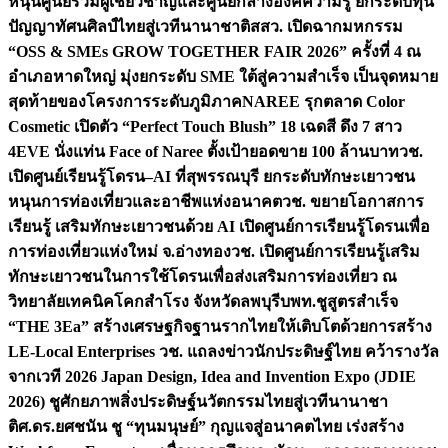
หนุนศูนย์รวมผู้เชี่ยวชาญและศูนย์กลางองค์ความรู้ ยกระดับทุน
ปัญญาทัศนศิลป์ไทยสู่เวทีนานาชาติ
สสว. เปิดฉากมหกรรม
“OSS & SMEs GROW TOGETHER FAIR 2026” ครั้งที่ 4 ณ
อำเภอหาดใหญ่ มุ่งยกระดับ SME ใต้สู่ความสำเร็จ เป็นจุดหมาย
สุดท้ายของโครงการระดับภูมิภาค
NAREE รุกตลาด Color
Cosmetic เปิดตัว “Perfect Touch Blush” 18 เฉดสี ดึง 7 สาว
4EVE นั่งแท่น Face of Naree ตั้งเป้ายอดขาย 100 ล้านบาท
วช.
เปิดศูนย์เรียนรู้โดรน–AI ที่สุพรรณบุรี ยกระดับทักษะเยาวชน
หนุนการท่องเที่ยวและอาชีพแห่งอนาคต
วช. ขยายโอกาสการ
เรียนรู้ เสริมทักษะเยาวชนด้วย AI เปิดศูนย์การเรียนรู้โดรนเพื่อ
การท่องเที่ยวแห่งใหม่ จ.อ่างทอง
วช. เปิดศูนย์การเรียนรู้เสริม
ทักษะเยาวชนในการใช้โดรนเพื่อส่งเสริมการท่องเที่ยว ณ
วิทยาลัยเทคนิคโคกสำโรง จังหวัดลพบุรี
บพท.ชูสูตรสำเร็จ
“THE 3Ea” สร้างเศรษฐกิจฐานรากไทยให้เติบโตด้วยการสร้าง
LE-Local Enterprises
วช. แถลงข่าวนักประดิษฐ์ไทย คว้ารางวัล
จากเวที 2026 Japan Design, Idea and Invention Expo (JDIE
2026) ชูศักยภาพสิ่งประดิษฐ์นวัตกรรมไทยสู่เวทีนานาชา
ติ
ศ.ดร.ยศชนัน ชู “ทุนมนุษย์” กุญแจสู่อนาคตไทย เร่งสร้าง