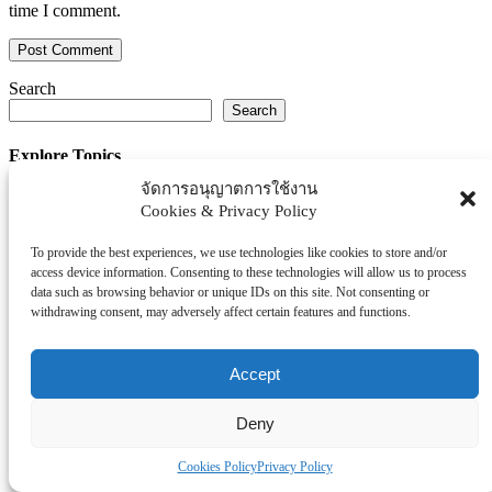
time I comment.
Search
Search
Explore Topics
จัดการอนุญาตการใช้งาน
Thaiworldtoday
Cookies & Privacy Policy
Uncategorized
การศึกษา
To provide the best experiences, we use technologies like cookies to store and/or
ธุรกิจ/ประกัน/การเงิน
access device information. Consenting to these technologies will allow us to process
data such as browsing behavior or unique IDs on this site. Not consenting or
บันเทิง/กีฬา
withdrawing consent, may adversely affect certain features and functions.
ภาครัฐ/ราชการ
ยานยนต์
Accept
อสังหา
โรงพยบาล/สุขภาพ/ความงาม
Deny
โรงแรม/ท่องเที่ยว/อาหาร
Cookies Policy
Privacy Policy
Tag Clouds