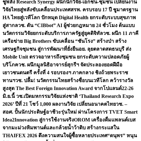
ชูพลัง Research Synergy ผนึกนักวิจัย-เอกชน-ชุมชน เปลี่ยนงาน
วิจัยไทยสู่พลังขับเคลื่อนประเทศ
สรพ. ครบรอบ 17 ปี ชูมาตรฐาน
HA ไทยสู่เวทีโลก ปักหมุด Digital Health ยกระดับระบบสุขภาพ
สู่สากล
วช. ดัน “CIBbot” AI ผู้ช่วยกฎหมาย 24 ชั่วโมง ต้นแบบ
นวัตกรรมวิจัยยกระดับบริการภาครัฐสู่ยุคดิจิทัล
วช. ผนึก 11 ภาคี
เครือข่าย Big Brothers ขับเคลื่อน “ชันโรง” สร้างป่า สร้าง
เศรษฐกิจชุมชน สู่การพัฒนาที่ยั่งยืน
อย. ลุยตลาดสดธนบุรี ส่ง
Mobile Unit ตรวจอาหารถึงชุมชน ยกระดับความปลอดภัยผู้
บริโภค
วช. ผนึกมูลนิธิอาจารย์สุกรีฯ จัดประลองยอดฝีมือ
เยาวชนดนตรี ครั้งที่ 4 รอบรองฯ ภาคกลาง ชิงถ้วยพระราช
ทานฯ
วช. ปลื้ม! นวัตกรรมไทยสร้างชื่อบนเวทีโลก คว้ารางวัล
สูงสุด The Best Foreign Innovation Award จากโปแลนด์
22-26
มิ.ย.นี้ วช.เปิดมหกรรมวิจัยแห่งชาติ ‘Thailand Research Expo
2026’ ปีที่ 21 โชว์ 1,000 ผลงานวิจัย เปลี่ยนอนาคตไทย
วช. –
สอศ. ปั้นนักประดิษฐ์อาชีวะรุ่นใหม่ ผ่านโครงการ TVET Smart
Idea2Innovation สู่การใช้งานจริง
OROM เครื่องดื่มแพลนต์เบส
จากมะม่วงหิมพานต์และกล้วยน้ำว้าดิบ สร้างกระแสใน
THAIFEX 2026 ดึงความสนใจผู้ซื้อหลายประเทศ
“ดนุพร” หนุน