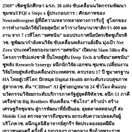
2569” เชิดชูนักศึกษา มรภ. 38 แห่ง ขับเคลื่อนนวัตกรรมพัฒนา
ชุมชน
TPQI x Steps x ผู้ประกอบการ : ศักยภาพของ
Neurodivergent ผู้ที่มีความหลากหลายทางการรับรู้ สู่โลกของ
การทำงาน
นักวิจัยไทยสุดปัง! คว้ารางวัลนานาชาติกว่า 400 ผล
งาน จาก 7 เวทีโลก “ยศชนัน” มอบประกาศนียบัตรเชิดชูเกียรติ
วช. ชูพัฒนากำลังคนวิจัย ขับเคลื่อนพลังงานยั่งยืน มุ่งเป้า Net
Zero ประเทศไทย
รองนายกฯ “ยศชนัน” เปิดเกม Siam Silica ดัน
โครงการชิปแห่งชาติ ปั้นไทยสู่ฮับ Deep Tech อาเซียน
“ยศชนัน”
ชูพลัง Research Synergy ผนึกนักวิจัย-เอกชน-ชุมชน เปลี่ยนงาน
วิจัยไทยสู่พลังขับเคลื่อนประเทศ
สรพ. ครบรอบ 17 ปี ชูมาตรฐาน
HA ไทยสู่เวทีโลก ปักหมุด Digital Health ยกระดับระบบสุขภาพ
สู่สากล
วช. ดัน “CIBbot” AI ผู้ช่วยกฎหมาย 24 ชั่วโมง ต้นแบบ
นวัตกรรมวิจัยยกระดับบริการภาครัฐสู่ยุคดิจิทัล
วช. ผนึก 11 ภาคี
เครือข่าย Big Brothers ขับเคลื่อน “ชันโรง” สร้างป่า สร้าง
เศรษฐกิจชุมชน สู่การพัฒนาที่ยั่งยืน
อย. ลุยตลาดสดธนบุรี ส่ง
Mobile Unit ตรวจอาหารถึงชุมชน ยกระดับความปลอดภัยผู้
บริโภค
วช. ผนึกมูลนิธิอาจารย์สุกรีฯ จัดประลองยอดฝีมือ
เยาวชนดนตรี ครั้งที่ 4 รอบรองฯ ภาคกลาง ชิงถ้วยพระราช