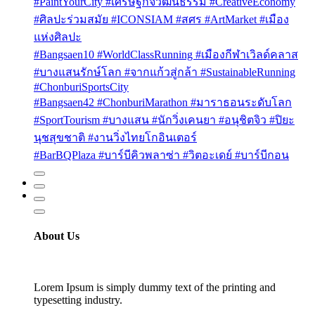
#PaintYourCity #เศรษฐกิจวัฒนธรรม #CreativeEconomy
#ศิลปะร่วมสมัย #ICONSIAM #สศร #ArtMarket #เมือง
แห่งศิลปะ
#Bangsaen10 #WorldClassRunning #เมืองกีฬาเวิลด์คลาส
#บางแสนรักษ์โลก #จากแก้วสู่กล้า #SustainableRunning
#ChonburiSportsCity
#Bangsaen42 #ChonburiMarathon #มาราธอนระดับโลก
#SportTourism #บางแสน #นักวิ่งเคนยา #อนุชิตจิว #ปิยะ
นุชสุขชาติ #งานวิ่งไทยโกอินเตอร์
#BarBQPlaza #บาร์บีคิวพลาซ่า #วิตอะเดย์ #บาร์บีกอน
About Us
Lorem Ipsum is simply dummy text of the printing and
typesetting industry.