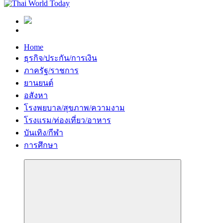
Home
ธุรกิจ/ประกัน/การเงิน
ภาครัฐ/ราชการ
ยานยนต์
อสังหา
โรงพยบาล/สุขภาพ/ความงาม
โรงแรม/ท่องเที่ยว/อาหาร
บันเทิง/กีฬา
การศึกษา