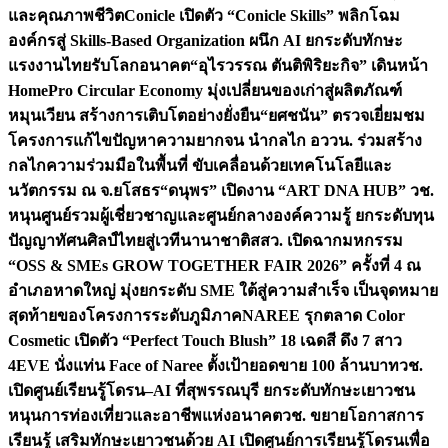
และคุณภาพชีวิต
Conicle เปิดตัว “Conicle Skills” พลิกโฉม
องค์กรสู่ Skills-Based Organization ผนึก AI ยกระดับทักษะ
แรงงานไทยรับโลกอนาคต
“อุไรวรรณ ตันติพิริยะกิจ” เดินหน้า
HomePro Circular Economy มุ่งเปลี่ยนของเก่าสู่ผลิตภัณฑ์
หมุนเวียน สร้างการเติบโตอย่างยั่งยืน
“ยศชนัน” ตรวจเยี่ยมชม
โครงการแก้ไขปัญหาความยากจน นำกลไก อววน. ร่วมสร้าง
กลไกความร่วมมือในพื้นที่ ขับเคลื่อนด้วยเทคโนโลยีและ
นวัตกรรม ณ จ.ยโสธร
“ดนุพร” เปิดงาน “ART DNA HUB” วช.
หนุนศูนย์รวมผู้เชี่ยวชาญและศูนย์กลางองค์ความรู้ ยกระดับทุน
ปัญญาทัศนศิลป์ไทยสู่เวทีนานาชาติ
สสว. เปิดฉากมหกรรม
“OSS & SMEs GROW TOGETHER FAIR 2026” ครั้งที่ 4 ณ
อำเภอหาดใหญ่ มุ่งยกระดับ SME ใต้สู่ความสำเร็จ เป็นจุดหมาย
สุดท้ายของโครงการระดับภูมิภาค
NAREE รุกตลาด Color
Cosmetic เปิดตัว “Perfect Touch Blush” 18 เฉดสี ดึง 7 สาว
4EVE นั่งแท่น Face of Naree ตั้งเป้ายอดขาย 100 ล้านบาท
วช.
เปิดศูนย์เรียนรู้โดรน–AI ที่สุพรรณบุรี ยกระดับทักษะเยาวชน
หนุนการท่องเที่ยวและอาชีพแห่งอนาคต
วช. ขยายโอกาสการ
เรียนรู้ เสริมทักษะเยาวชนด้วย AI เปิดศูนย์การเรียนรู้โดรนเพื่อ