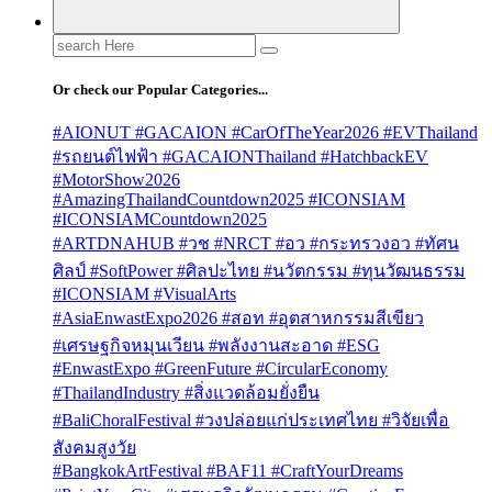
Search
for:
Or check our Popular Categories...
#AIONUT #GACAION #CarOfTheYear2026 #EVThailand
#รถยนต์ไฟฟ้า #GACAIONThailand #HatchbackEV
#MotorShow2026
#AmazingThailandCountdown2025 #ICONSIAM
#ICONSIAMCountdown2025
#ARTDNAHUB #วช #NRCT #อว #กระทรวงอว #ทัศน
ศิลป์ #SoftPower #ศิลปะไทย #นวัตกรรม #ทุนวัฒนธรรม
#ICONSIAM #VisualArts
#AsiaEnwastExpo2026 #สอท #อุตสาหกรรมสีเขียว
#เศรษฐกิจหมุนเวียน #พลังงานสะอาด #ESG
#EnwastExpo #GreenFuture #CircularEconomy
#ThailandIndustry #สิ่งแวดล้อมยั่งยืน
#BaliChoralFestival #วงปล่อยแก่ประเทศไทย #วิจัยเพื่อ
สังคมสูงวัย
#BangkokArtFestival #BAF11 #CraftYourDreams