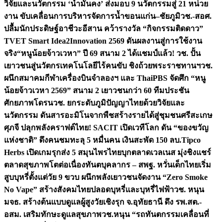
วิจัยและนวัตกรรม ‘น้ำมั่นคง’ ส่งมอบ 9 นวัตกรรมสู่ 21 หน่วย
งาน ขับเคลื่อนการบริหารจัดการน้ำขอนแก่น–ชัยภูมิ
วช.-สอศ.
ปลื้มนักประดิษฐ์อาชีวะอีสาน คว้ารางวัล “กิจกรรมติดดาว”
TVET Smart Idea2Innovation 2569 ดันผลงานสู่การใช้งาน
จริง
“หนูน้อยจ้าวเวหา” ปี 69 สนาม 2 ได้แชมป์แล้ว! วช. ปั้น
เยาวชนสู่นวัตกรเทคโนโลยีไร้คนขับ ชิงถ้วยพระราชทานฯ
วช.
ผนึกสมาคมกีฬาเครื่องบินจำลองฯ และ ThaiPBS จัดศึก “หนู
น้อยจ้าวเวหา 2569” สนาม 2 เยาวชนกว่า 60 ทีมประชัน
ศักยภาพโดรน
วช. ยกระดับภูมิปัญญาไทยด้วยวิจัยและ
นวัตกรรม ดันสารอะมิโนจากพืชสร้างรายได้สู่ชุมชนศรีสะเกษ
ศุภจี ปลุกพลังคราฟต์ไทย! SACIT เปิดเวทีโลก ดัน “ของขวัญ
แห่งชาติ” ดึงคนชมทะลุ 5 หมื่นคน เงินสะพัด 150 ลบ.
Tipco
Herbs เปิดเกมรุกส่ง 5 สมุนไพรไทยบุกตลาดเวลเนส มุ่งชิงแชร์
ตลาดสุขภาพโตต่อเนื่อง
ทันตบุคลากร – สพฐ. หวั่นเด็กไทยเริ่ม
สูบบุหรี่ตั้งแต่วัย 9 ขวบ ผนึกพลังเยาวชนจัดงาน “Zero Smoke
No Vape” สร้างสังคมไทยปลอดบุหรี่และบุหรี่ไฟฟ้า
วช. หนุน
มจธ. สร้างต้นแบบดูแลผู้สูงวัยเชิงรุก จ.อุทัยธานี ดึง รพ.สต.-
อสม. เสริมทักษะดูแลสุขภาพ
วช.หนุน “รถทันตกรรมเคลื่อนที่