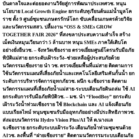
บันดาลใจและต่อยอดงานวิจัยสู่การพัฒนาประเทศ
วช. หนุน
นโยบาย Local Growth Engine ยกระดับทุเรียนต้นแม่น้ำมูลโค
ราช ตั้ง 9 ศูนย์ชุมชนเกษตรรักษ์โลก ขับเคลื่อนเกษตรด้วยวิจัย
และนวัตกรรม
สสว. ปลื้มงาน “OSS & SMEs GROW
TOGETHER FAIR 2026” ที่สงขลาประสบความสำเร็จ สร้าง
เม็ดเงินหมุนเวียนกว่า 5 ล้านบาท หนุน SMEs ภาคใต้เติบโต
อย่างยั่งยืน
วช. – จังหวัดเชียงราย ตรวจเยี่ยมศูนย์โดรนรับมือภัย
พิบัติแม่สาย ยกระดับเฝ้าระวัง–ช่วยเหลือผู้ประสบภัยด้วย
นวัตกรรม
เชียงราย นำ วช. ตรวจเยี่ยมพื้นที่แม่สาย ติดตามการ
ใช้นวัตกรรมแผนที่เสี่ยงภัยน้ำและเทคโนโลยีเสริมคันกั้นน้ำ ยก
ระดับการบริหารจัดการอุทกภัย
วช. ผนึก จ.เชียงราย ติดตาม
นวัตกรรมแผนที่เสี่ยงภัยน้ำแม่สาย-ระบบเตือนภัยดินถล่ม ใช้ AI
ยกระดับการรับมือภัยพิบัติ
วช. – มช. นำ “FloodBoy” ยกระดับ
เฝ้าระวังน้ำท่วมเชียงราย ใช้ Blockchain และ AI แจ้งเตือนภัย
แบบเรียลไทม์ หนุนชุมชนรับมืออุทกภัยอย่างมีประสิทธิภาพ
วช.
ส่งมอบนวัตกรรม Hydro Vision Plus/AI ให้ ต.นางแล
จ.เชียงราย ยกระดับระบบเฝ้าระวัง-เตือนภัยน้ำท่วมชุมชนด้วย
AI
วช. ลงพื้นที่ “ฝายเชียงราย” ติดตามนวัตกรรมระบบเตือนภัย