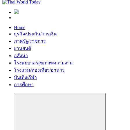
Home
ธุรกิจ/ประกัน/การเงิน
ภาครัฐ/ราชการ
ยานยนต์
อสังหา
โรงพยบาล/สุขภาพ/ความงาม
โรงแรม/ท่องเที่ยว/อาหาร
บันเทิง/กีฬา
การศึกษา