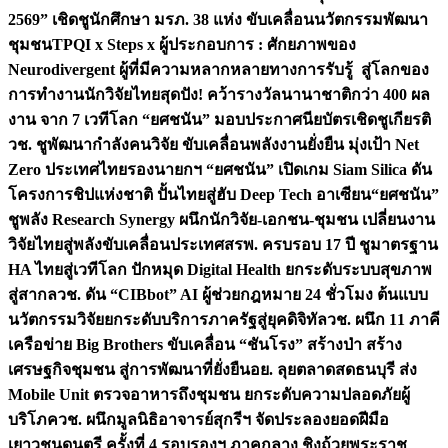
2569” เชิดชูนักศึกษา มรภ. 38 แห่ง ขับเคลื่อนนวัตกรรมพัฒนา
ชุมชน
TPQI x Steps x ผู้ประกอบการ : ศักยภาพของ
Neurodivergent ผู้ที่มีความหลากหลายทางการรับรู้ สู่โลกของ
การทำงาน
นักวิจัยไทยสุดปัง! คว้ารางวัลนานาชาติกว่า 400 ผล
งาน จาก 7 เวทีโลก “ยศชนัน” มอบประกาศนียบัตรเชิดชูเกียรติ
วช. ชูพัฒนากำลังคนวิจัย ขับเคลื่อนพลังงานยั่งยืน มุ่งเป้า Net
Zero ประเทศไทย
รองนายกฯ “ยศชนัน” เปิดเกม Siam Silica ดัน
โครงการชิปแห่งชาติ ปั้นไทยสู่ฮับ Deep Tech อาเซียน
“ยศชนัน”
ชูพลัง Research Synergy ผนึกนักวิจัย-เอกชน-ชุมชน เปลี่ยนงาน
วิจัยไทยสู่พลังขับเคลื่อนประเทศ
สรพ. ครบรอบ 17 ปี ชูมาตรฐาน
HA ไทยสู่เวทีโลก ปักหมุด Digital Health ยกระดับระบบสุขภาพ
สู่สากล
วช. ดัน “CIBbot” AI ผู้ช่วยกฎหมาย 24 ชั่วโมง ต้นแบบ
นวัตกรรมวิจัยยกระดับบริการภาครัฐสู่ยุคดิจิทัล
วช. ผนึก 11 ภาคี
เครือข่าย Big Brothers ขับเคลื่อน “ชันโรง” สร้างป่า สร้าง
เศรษฐกิจชุมชน สู่การพัฒนาที่ยั่งยืน
อย. ลุยตลาดสดธนบุรี ส่ง
Mobile Unit ตรวจอาหารถึงชุมชน ยกระดับความปลอดภัยผู้
บริโภค
วช. ผนึกมูลนิธิอาจารย์สุกรีฯ จัดประลองยอดฝีมือ
เยาวชนดนตรี ครั้งที่ 4 รอบรองฯ ภาคกลาง ชิงถ้วยพระราช