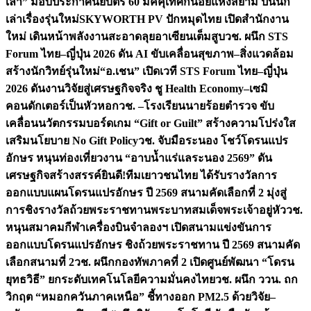
เล่า” มอบประกาศนียบัตร 60 มัคคุเทศก์น้อยแห่งสยาม ปั้นนัก
เล่าเรื่องรุ่นใหม่
SKYWORTH PV ปักหมุดไทย เปิดสำนักงาน
ใหม่ เดินหน้าพลังงานสะอาดลุยอาเซียนเต็มสูบ
วช. ผนึก STS
Forum ไทย–ญี่ปุ่น 2026 ดัน AI ขับเคลื่อนสุขภาพ–สิ่งแวดล้อม
สร้างนักวิทย์รุ่นใหม่
“อ.เชน” เปิดเวที STS Forum ไทย–ญี่ปุ่น
2026 ดันงานวิจัยสู่เศรษฐกิจจริง ชู Health Economy–เซมิ
คอนดักเตอร์เป็นหัวหอก
วช. –โรงเรียนนายร้อยตำรวจ ขับ
เคลื่อนนวัตกรรมบอร์ดเกม “Gift or Guilt” สร้างความโปร่งใส
เสริมนโยบาย No Gift Policy
วช. จับมือระนอง โชว์โดรนแปร
อักษร หนุนท่องเที่ยวงาน “อาบน้ำแร่แลระนอง 2569” ดัน
เศรษฐกิจสร้างสรรค์
ยินดี!ทีมเยาวชนไทย ได้รับรางวัลการ
ออกแบบแผนโดรนแปรอักษร ปี 2569 สนามคัดเลือกที่ 2 มุ่งสู่
การชิงรางวัลถ้วยพระราชทานพระบาทสมเด็จพระเจ้าอยู่หัว
วช.
หนุนสมาคมกีฬาเครื่องบินจำลองฯ เปิดสนามแข่งขันการ
ออกแบบโดรนแปรอักษร ชิงถ้วยพระราชทาน ปี 2569 สนามคัด
เลือกสนามที่ 2
วช. ผนึกกองทัพภาคที่ 2 เปิดศูนย์พัฒนา “โดรน
ยุทธวิธี” ยกระดับเทคโนโลยีความมั่นคงไทย
วช. ผนึก ววน. ถก
วิกฤต “หมอกควันภาคเหนือ” ชี้ทางออก PM2.5 ด้วยวิจัย–