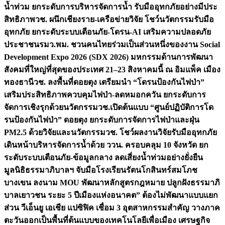
น้ำท่วม ยกระดับการบริหารจัดการน้ำ รับมืออุทกภัยอย่างมีประ
สิทธิภาพ
วช. ผนึกเชียงราย-เครือข่ายวิจัย โชว์นวัตกรรมรับมือ
อุทกภัย ยกระดับระบบเตือนภัย-โดรน-AI เสริมความปลอดภัย
ประชาชน
รมว.พม. ชวนคนไทยร่วมเป็นส่วนหนึ่งของงาน Social
Development Expo 2026 (SDX 2026) มหกรรมด้านการพัฒนา
สังคมที่ใหญ่ที่สุดของประเทศ 21–23 สิงหาคมนี้ ณ อิมแพ็ค เมือง
ทองธานี
วช. ลงพื้นที่ดอยตุง เตรียมนำ “โดรนป้องกันไฟป่า”
เสริมประสิทธิภาพควบคุมไฟป่า-ลดหมอกควัน ยกระดับการ
จัดการเชิงรุกด้วยนวัตกรรม
วช.เปิดต้นแบบ “ศูนย์ปฏิบัติการโด
รนป้องกันไฟป่า” ดอยตุง ยกระดับการจัดการไฟป่าและฝุ่น
PM2.5 ด้วยวิจัยและนวัตกรรม
วช. โชว์ผลงานวิจัยรับมืออุทกภัย
เดินหน้าบริหารจัดการน้ำด้วย ววน. ครอบคลุม 10 จังหวัด ยก
ระดับระบบเตือนภัย-ข้อมูลกลาง ลดเสี่ยงน้ำท่วมอย่างยั่งยืน
มูลนิธิธรรมาภิบาลฯ จับมือโรงเรียนรัตนโกสินทร์สมโภช
บางเขน ลงนาม MOU พัฒนาหลักสูตรกฎหมาย ปลูกฝังธรรมาภิ
บาลเยาวชน ระยะ 5 ปี
เมืองแห่งอนาคต” ต้องไม่พัฒนาแบบแยก
ส่วน วีเอ็นยู เอเชีย แปซิฟิค เชื่อม 3 อุตสาหกรรมสำคัญ วางภาค
ตะวันออกเป็นพื้นที่ต้นแบบของเทคโนโลยีเพื่อเมือง เศรษฐกิจ