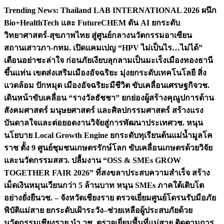
Skip
Trending News:
Thailand LAB INTERNATIONAL 2026 ผนึก
to
Bio+HealthTech และ FutureCHEM ดัน AI ยกระดับ
content
วิทยาศาสตร์-สุขภาพไทย สู่ศูนย์กลางนวัตกรรมอาเซียน
สถานเสาวภา-กทม. เปิดแคมเปญ “HPV ไม่เป็นไร…ไม่ได้”
เตือนอย่าชะล่าใจ ก่อนภัยเงียบลุกลามเป็นมะเร็ง
เมืองทองธานี
ขึ้นแท่น เขตส่งเสริมเมืองอัจฉริยะ มุ่งยกระดับเทคโนโลยี สิ่ง
แวดล้อม ปักหมุด เมืองอัจฉริยะมีชีวิต ขับเคลื่อนเศรษฐกิจ
วช.
เดินหน้าขับเคลื่อน “รางวัลธัชชา” ยกย่องผู้สร้างคุณูปการด้าน
สังคมศาสตร์ มนุษยศาสตร์ และศิลปกรรมศาสตร์ สร้างแรง
บันดาลใจและต่อยอดงานวิจัยสู่การพัฒนาประเทศ
วช. หนุน
นโยบาย Local Growth Engine ยกระดับทุเรียนต้นแม่น้ำมูลโค
ราช ตั้ง 9 ศูนย์ชุมชนเกษตรรักษ์โลก ขับเคลื่อนเกษตรด้วยวิจัย
และนวัตกรรม
สสว. ปลื้มงาน “OSS & SMEs GROW
TOGETHER FAIR 2026” ที่สงขลาประสบความสำเร็จ สร้าง
เม็ดเงินหมุนเวียนกว่า 5 ล้านบาท หนุน SMEs ภาคใต้เติบโต
อย่างยั่งยืน
วช. – จังหวัดเชียงราย ตรวจเยี่ยมศูนย์โดรนรับมือภัย
พิบัติแม่สาย ยกระดับเฝ้าระวัง–ช่วยเหลือผู้ประสบภัยด้วย
นวัตกรรม
เชียงราย นำ วช. ตรวจเยี่ยมพื้นที่แม่สาย ติดตามการ