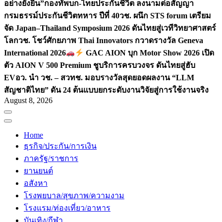
อย่างยั่งยืน”
กองทัพบก-ไทยประกันชีวิต ลงนามต่อสัญญา
กรมธรรม์ประกันชีวิตทหาร ปีที่ 40
วช. ผนึก STS forum เตรียม
จัด Japan–Thailand Symposium 2026 ดันไทยสู่เวทีวิทยาศาสตร์
โลก
วช. โชว์ศักยภาพ Thai Innovators กวาดรางวัล Geneva
International 2026
GAC AION บุก Motor Show 2026 เปิด
ตัว AION V 500 Premium ชูบริการครบวงจร ดันไทยสู่ฮับ
EV
อว. นำ วช. – สวทช. มอบรางวัลสุดยอดผลงาน “LLM
สัญชาติไทย” ดัน 24 ต้นแบบยกระดับงานวิจัยสู่การใช้งานจริง
August 8, 2026
Home
ธุรกิจ/ประกัน/การเงิน
ภาครัฐ/ราชการ
ยานยนต์
อสังหา
โรงพยบาล/สุขภาพ/ความงาม
โรงแรม/ท่องเที่ยว/อาหาร
บันเทิง/กีฬา