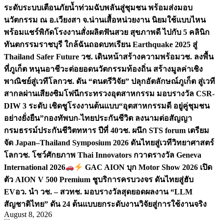
ระดับระบบเตือนภัยน้ำท่วมฉับพลันสู่ชุมชน พร้อมส่งมอบ
นวัตกรรม ณ อ.เวียงสา จ.น่าน
เสื้อหน่วยงาน นิยมใช้แบบไหน
พร้อมแชร์พิกัดโรงงานสั่งผลิต
ฟันสวย สุขภาพดี ไปกับ 5 คลินิก
ทันตกรรมราชบุรี ใกล้ฉัน
ถอดบทเรียน Earthquake 2025 สู่
Thailand Safer Future วช. เดินหน้าสร้างความพร้อม
วช. ลงพื้น
ที่ภูเก็ต หนุนอาชีวะต่อยอดนวัตกรรมท้องถิ่น สร้างมูลค่าเชิง
พาณิชย์สู่เวทีโลก
วช. ดัน “ดนตรีวิจัย” ปลุกอัตลักษณ์ภูเก็ต สู่เวที
สากลผ่านเสียงซิมโฟนี
กระทรวงอุตสาหกรรม มอบรางวัล CSR-
DIW 3 ระดับ เชิดชูโรงงานต้นแบบ“อุตสาหกรรมดี อยู่คู่ชุมชน
อย่างยั่งยืน”
กองทัพบก-ไทยประกันชีวิต ลงนามต่อสัญญา
กรมธรรม์ประกันชีวิตทหาร ปีที่ 40
วช. ผนึก STS forum เตรียม
จัด Japan–Thailand Symposium 2026 ดันไทยสู่เวทีวิทยาศาสตร์
โลก
วช. โชว์ศักยภาพ Thai Innovators กวาดรางวัล Geneva
International 2026
GAC AION บุก Motor Show 2026 เปิด
ตัว AION V 500 Premium ชูบริการครบวงจร ดันไทยสู่ฮับ
EV
อว. นำ วช. – สวทช. มอบรางวัลสุดยอดผลงาน “LLM
สัญชาติไทย” ดัน 24 ต้นแบบยกระดับงานวิจัยสู่การใช้งานจริง
August 8, 2026