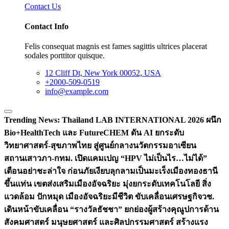
Contact Us
Contact Info
Felis consequat magnis est fames sagittis ultrices placerat
sodales porttitor quisque.
12 Cliff Dt, New York 00052, USA
+2000-509-0519
info@example.com
Trending News:
Thailand LAB INTERNATIONAL 2026 ผนึก
Bio+HealthTech และ FutureCHEM ดัน AI ยกระดับ
วิทยาศาสตร์-สุขภาพไทย สู่ศูนย์กลางนวัตกรรมอาเซียน
สถานเสาวภา-กทม. เปิดแคมเปญ “HPV ไม่เป็นไร…ไม่ได้”
เตือนอย่าชะล่าใจ ก่อนภัยเงียบลุกลามเป็นมะเร็ง
เมืองทองธานี
ขึ้นแท่น เขตส่งเสริมเมืองอัจฉริยะ มุ่งยกระดับเทคโนโลยี สิ่ง
แวดล้อม ปักหมุด เมืองอัจฉริยะมีชีวิต ขับเคลื่อนเศรษฐกิจ
วช.
เดินหน้าขับเคลื่อน “รางวัลธัชชา” ยกย่องผู้สร้างคุณูปการด้าน
สังคมศาสตร์ มนุษยศาสตร์ และศิลปกรรมศาสตร์ สร้างแรง