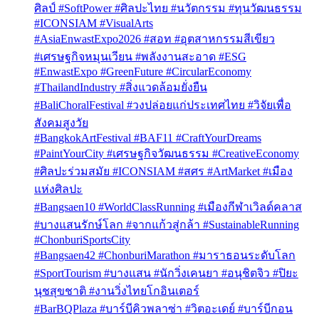
ศิลป์ #SoftPower #ศิลปะไทย #นวัตกรรม #ทุนวัฒนธรรม
#ICONSIAM #VisualArts
#AsiaEnwastExpo2026 #สอท #อุตสาหกรรมสีเขียว
#เศรษฐกิจหมุนเวียน #พลังงานสะอาด #ESG
#EnwastExpo #GreenFuture #CircularEconomy
#ThailandIndustry #สิ่งแวดล้อมยั่งยืน
#BaliChoralFestival #วงปล่อยแก่ประเทศไทย #วิจัยเพื่อ
สังคมสูงวัย
#BangkokArtFestival #BAF11 #CraftYourDreams
#PaintYourCity #เศรษฐกิจวัฒนธรรม #CreativeEconomy
#ศิลปะร่วมสมัย #ICONSIAM #สศร #ArtMarket #เมือง
แห่งศิลปะ
#Bangsaen10 #WorldClassRunning #เมืองกีฬาเวิลด์คลาส
#บางแสนรักษ์โลก #จากแก้วสู่กล้า #SustainableRunning
#ChonburiSportsCity
#Bangsaen42 #ChonburiMarathon #มาราธอนระดับโลก
#SportTourism #บางแสน #นักวิ่งเคนยา #อนุชิตจิว #ปิยะ
นุชสุขชาติ #งานวิ่งไทยโกอินเตอร์
#BarBQPlaza #บาร์บีคิวพลาซ่า #วิตอะเดย์ #บาร์บีกอน