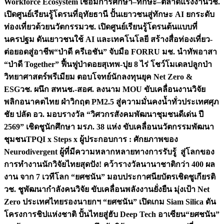
Workforce Ecosystem เชื่อมการศึกษา–ทักษะ–ตลาดแรงงาน
วช.
เปิดศูนย์เรียนรู้โดรนที่อุทัยธานี ปั้นเยาวชนสู่ทักษะ AI ยกระดับ
ท่องเที่ยวด้วยนวัตกรรม
วช. เปิดศูนย์เรียนรู้โดรนต้นแบบที่
นครปฐม ดันเยาวชนใช้ AI และเทคโนโลยี สร้างสื่อท่องเที่ยว-
ต่อยอดสู่อาชีพ
“ป่าดี ครีเอชัน” จับมือ FORRU มช. นำทัพอาสา
“ป่าดี Together” ฟื้นฟูป่าดอยสุเทพ-ปุย 8 ไร่ โชว์โมเดลปลูกป่า
วิทยาศาสตร์พรีเมียม ตอบโจทย์นักลงทุนยุค Net Zero &
ESG
วช. ผนึก สทนช.-สอศ. ลงนาม MOU ขับเคลื่อนงานวิจัย
พลิกอนาคตไทย ฝ่าวิกฤต PM2.5 สู่ความมั่นคงน้ำทั่วประเทศ
ศุภ
ชัย ปลัด อว. มอบรางวัล “วิศวกรสังคมพัฒนาชุมชนดีเด่น ปี
2569” เชิดชูนักศึกษา มรภ. 38 แห่ง ขับเคลื่อนนวัตกรรมพัฒนา
ชุมชน
TPQI x Steps x ผู้ประกอบการ : ศักยภาพของ
Neurodivergent ผู้ที่มีความหลากหลายทางการรับรู้ สู่โลกของ
การทำงาน
นักวิจัยไทยสุดปัง! คว้ารางวัลนานาชาติกว่า 400 ผล
งาน จาก 7 เวทีโลก “ยศชนัน” มอบประกาศนียบัตรเชิดชูเกียรติ
วช. ชูพัฒนากำลังคนวิจัย ขับเคลื่อนพลังงานยั่งยืน มุ่งเป้า Net
Zero ประเทศไทย
รองนายกฯ “ยศชนัน” เปิดเกม Siam Silica ดัน
โครงการชิปแห่งชาติ ปั้นไทยสู่ฮับ Deep Tech อาเซียน
“ยศชนัน”