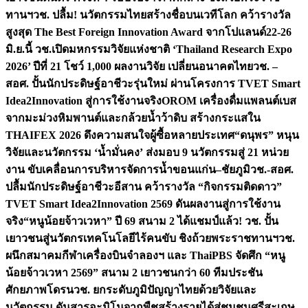
ทานฯ
วช. ปลื้ม! นวัตกรรมไทยสร้างชื่อบนเวทีโลก คว้ารางวัล
สูงสุด The Best Foreign Innovation Award จากโปแลนด์
22-26
มิ.ย.นี้ วช.เปิดมหกรรมวิจัยแห่งชาติ ‘Thailand Research Expo
2026’ ปีที่ 21 โชว์ 1,000 ผลงานวิจัย เปลี่ยนอนาคตไทย
วช. –
สอศ. ปั้นนักประดิษฐ์อาชีวะรุ่นใหม่ ผ่านโครงการ TVET Smart
Idea2Innovation สู่การใช้งานจริง
OROM เครื่องดื่มแพลนต์เบส
จากมะม่วงหิมพานต์และกล้วยน้ำว้าดิบ สร้างกระแสใน
THAIFEX 2026 ดึงความสนใจผู้ซื้อหลายประเทศ
“ดนุพร” หนุน
วิจัยและนวัตกรรม ‘น้ำมั่นคง’ ส่งมอบ 9 นวัตกรรมสู่ 21 หน่วย
งาน ขับเคลื่อนการบริหารจัดการน้ำขอนแก่น–ชัยภูมิ
วช.-สอศ.
ปลื้มนักประดิษฐ์อาชีวะอีสาน คว้ารางวัล “กิจกรรมติดดาว”
TVET Smart Idea2Innovation 2569 ดันผลงานสู่การใช้งาน
จริง
“หนูน้อยจ้าวเวหา” ปี 69 สนาม 2 ได้แชมป์แล้ว! วช. ปั้น
เยาวชนสู่นวัตกรเทคโนโลยีไร้คนขับ ชิงถ้วยพระราชทานฯ
วช.
ผนึกสมาคมกีฬาเครื่องบินจำลองฯ และ ThaiPBS จัดศึก “หนู
น้อยจ้าวเวหา 2569” สนาม 2 เยาวชนกว่า 60 ทีมประชัน
ศักยภาพโดรน
วช. ยกระดับภูมิปัญญาไทยด้วยวิจัยและ
นวัตกรรม ดันสารอะมิโนจากพืชสร้างรายได้สู่ชุมชนศรีสะเกษ