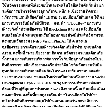
ใช้นวัตกรรมแผนที่เสี่ยงภัยน้ำและเทคโนโลยีเสริมคันกั้นน้ำ ยก
ระดับการบริหารจัดการอุทกภัย
วช. ผนึก จ.เชียงราย ติดตาม
นวัตกรรมแผนที่เสี่ยงภัยน้ำแม่สาย-ระบบเตือนภัยดินถล่ม ใช้ AI
ยกระดับการรับมือภัยพิบัติ
วช. – มช. นำ “FloodBoy” ยกระดับ
เฝ้าระวังน้ำท่วมเชียงราย ใช้ Blockchain และ AI แจ้งเตือนภัย
แบบเรียลไทม์ หนุนชุมชนรับมืออุทกภัยอย่างมีประสิทธิภาพ
วช.
ส่งมอบนวัตกรรม Hydro Vision Plus/AI ให้ ต.นางแล
จ.เชียงราย ยกระดับระบบเฝ้าระวัง-เตือนภัยน้ำท่วมชุมชนด้วย
AI
วช. ลงพื้นที่ “ฝายเชียงราย” ติดตามนวัตกรรมระบบเตือนภัย
น้ำท่วม ยกระดับการบริหารจัดการน้ำ รับมืออุทกภัยอย่างมีประ
สิทธิภาพ
วช. ผนึกเชียงราย-เครือข่ายวิจัย โชว์นวัตกรรมรับมือ
อุทกภัย ยกระดับระบบเตือนภัย-โดรน-AI เสริมความปลอดภัย
ประชาชน
รมว.พม. ชวนคนไทยร่วมเป็นส่วนหนึ่งของงาน Social
Development Expo 2026 (SDX 2026) มหกรรมด้านการพัฒนา
สังคมที่ใหญ่ที่สุดของประเทศ 21–23 สิงหาคมนี้ ณ อิมแพ็ค เมือง
ทองธานี
วช. ลงพื้นที่ดอยตุง เตรียมนำ “โดรนป้องกันไฟป่า”
เสริมประสิทธิภาพควบคุมไฟป่า-ลดหมอกควัน ยกระดับการ
จัดการเชิงรุกด้วยนวัตกรรม
วช.เปิดต้นแบบ “ศูนย์ปฏิบัติการโด