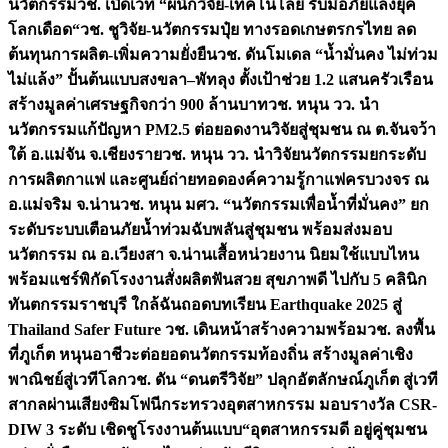
นวัตกรรม
วช. เปิดเวที “ผนึกวิจัย-เทคโนโลยี รับมือภัยแล้งยุค
โลกเดือด“
วช. ชูวิจัย-นวัตกรรมปุ๋ย ทางรอดเกษตรกรไทย ลด
ต้นทุนการผลิต-เพิ่มความยั่งยืน
วช. ดันโมเดล “น้ำมั่นคง ไม่ท่วม
ไม่แล้ง” ปั้นต้นแบบสงขลา–พัทลุง ตั้งเป้าช่วย 1.2 แสนครัวเรือน
สร้างมูลค่าเศรษฐกิจกว่า 900 ล้านบาท
วช. หนุน วว. นำ
นวัตกรรมแก้ปัญหา PM2.5 ต่อยอดงานวิจัยสู่ชุมชน ณ ต.จันจว้า
ใต้ อ.แม่จัน จ.เชียงราย
วช. หนุน วว. นำวิจัยนวัตกรรมยกระดับ
การผลิตกาแฟ และศูนย์ถ่ายทอดองค์ความรู้กาแฟครบวงจร ณ
อ.แม่จริม จ.น่าน
วช. หนุน มศว. “นวัตกรรมเพื่อน้ำที่มั่นคง” ยก
ระดับระบบเตือนภัยน้ำท่วมฉับพลันสู่ชุมชน พร้อมส่งมอบ
นวัตกรรม ณ อ.เวียงสา จ.น่าน
เสื้อหน่วยงาน นิยมใช้แบบไหน
พร้อมแชร์พิกัดโรงงานสั่งผลิต
ฟันสวย สุขภาพดี ไปกับ 5 คลินิก
ทันตกรรมราชบุรี ใกล้ฉัน
ถอดบทเรียน Earthquake 2025 สู่
Thailand Safer Future วช. เดินหน้าสร้างความพร้อม
วช. ลงพื้น
ที่ภูเก็ต หนุนอาชีวะต่อยอดนวัตกรรมท้องถิ่น สร้างมูลค่าเชิง
พาณิชย์สู่เวทีโลก
วช. ดัน “ดนตรีวิจัย” ปลุกอัตลักษณ์ภูเก็ต สู่เวที
สากลผ่านเสียงซิมโฟนี
กระทรวงอุตสาหกรรม มอบรางวัล CSR-
DIW 3 ระดับ เชิดชูโรงงานต้นแบบ“อุตสาหกรรมดี อยู่คู่ชุมชน