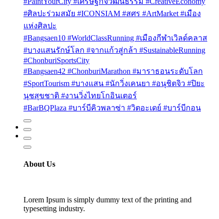
#PaintYourCity #เศรษฐกิจวัฒนธรรม #CreativeEconomy
#ศิลปะร่วมสมัย #ICONSIAM #สศร #ArtMarket #เมือง
แห่งศิลปะ
#Bangsaen10 #WorldClassRunning #เมืองกีฬาเวิลด์คลาส
#บางแสนรักษ์โลก #จากแก้วสู่กล้า #SustainableRunning
#ChonburiSportsCity
#Bangsaen42 #ChonburiMarathon #มาราธอนระดับโลก
#SportTourism #บางแสน #นักวิ่งเคนยา #อนุชิตจิว #ปิยะ
นุชสุขชาติ #งานวิ่งไทยโกอินเตอร์
#BarBQPlaza #บาร์บีคิวพลาซ่า #วิตอะเดย์ #บาร์บีกอน
About Us
Lorem Ipsum is simply dummy text of the printing and
typesetting industry.