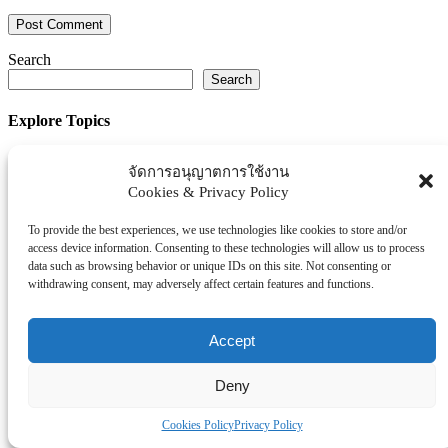
Search
Search
Explore Topics
Thaiworldtoday
จัดการอนุญาตการใช้งาน
Uncategorized
Cookies & Privacy Policy
การศึกษา
ธุรกิจ/ประกัน/การเงิน
To provide the best experiences, we use technologies like cookies to store and/or
access device information. Consenting to these technologies will allow us to process
บันเทิง/กีฬา
data such as browsing behavior or unique IDs on this site. Not consenting or
ภาครัฐ/ราชการ
withdrawing consent, may adversely affect certain features and functions.
ยานยนต์
อสังหา
Accept
โรงพยบาล/สุขภาพ/ความงาม
โรงแรม/ท่องเที่ยว/อาหาร
Deny
Tag Clouds
Cookies Policy
Privacy Policy