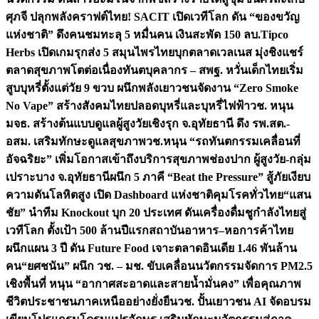
ศุภจี ปลุกพลังคราฟต์ไทย! SACIT เปิดเวทีโลก ดัน “ของขวัญ
แห่งชาติ” ดึงคนชมทะลุ 5 หมื่นคน เงินสะพัด 150 ลบ.
Tipco
Herbs เปิดเกมรุกส่ง 5 สมุนไพรไทยบุกตลาดเวลเนส มุ่งชิงแชร์
ตลาดสุขภาพโตต่อเนื่อง
ทันตบุคลากร – สพฐ. หวั่นเด็กไทยเริ่ม
สูบบุหรี่ตั้งแต่วัย 9 ขวบ ผนึกพลังเยาวชนจัดงาน “Zero Smoke
No Vape” สร้างสังคมไทยปลอดบุหรี่และบุหรี่ไฟฟ้า
วช. หนุน
มจธ. สร้างต้นแบบดูแลผู้สูงวัยเชิงรุก จ.อุทัยธานี ดึง รพ.สต.-
อสม. เสริมทักษะดูแลสุขภาพ
วช.หนุน “รถทันตกรรมเคลื่อนที่
อัจฉริยะ” เพิ่มโอกาสเข้าถึงบริการสุขภาพช่องปาก ผู้สูงวัย-กลุ่ม
เปราะบาง จ.อุทัยธานี
ผนึก 5 ภาคี “Beat the Pressure” สู้ภัยเงียบ
ความดันโลหิตสูง เปิด Dashboard แห่งชาติคุมโรคทั่วไทย
“แสน
ชัย” นำทีม Knockout บุก 20 ประเทศ ดันเครื่องดื่มชูกำลังไทยสู่
เวทีโลก ตั้งเป้า 500 ล้านปีแรก
สถาบันอาหาร–หอการค้าไทย
ผนึกแผน 3 ปี ดัน Future Food เจาะตลาดอินเดีย 1.46 พันล้าน
คน
“ยศชนัน” ผนึก วช. – มช. ขับเคลื่อนนวัตกรรมจัดการ PM2.5
เชิงพื้นที่ หนุน “อากาศสะอาดและสายน้ำมั่นคง” เพื่อคุณภาพ
ชีวิตประชาชนภาคเหนืออย่างยั่งยืน
วช. ปั้นเยาวชน AI จัดอบรม