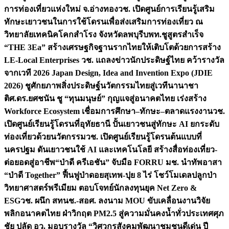
การท่องเที่ยวแห่งใหม่ จ.อ่างทอง
วช. เปิดศูนย์การเรียนรู้เสริม
ทักษะเยาวชนในการใช้โดรนเพื่อส่งเสริมการท่องเที่ยว ณ
วิทยาลัยเทคนิคโคกสำโรง จังหวัดลพบุรี
บพท.ชูสูตรสำเร็จ
“THE 3Ea” สร้างเศรษฐกิจฐานรากไทยให้เติบโตด้วยการสร้าง
LE-Local Enterprises
วช. แถลงข่าวนักประดิษฐ์ไทย คว้ารางวัล
จากเวที 2026 Japan Design, Idea and Invention Expo (JDIE
2026) ชูศักยภาพสิ่งประดิษฐ์นวัตกรรมไทยสู่เวทีนานาชา
ติ
ศ.ดร.ยศชนัน ชู “ทุนมนุษย์” กุญแจสู่อนาคตไทย เร่งสร้าง
Workforce Ecosystem เชื่อมการศึกษา–ทักษะ–ตลาดแรงงาน
วช.
เปิดศูนย์เรียนรู้โดรนที่อุทัยธานี ปั้นเยาวชนสู่ทักษะ AI ยกระดับ
ท่องเที่ยวด้วยนวัตกรรม
วช. เปิดศูนย์เรียนรู้โดรนต้นแบบที่
นครปฐม ดันเยาวชนใช้ AI และเทคโนโลยี สร้างสื่อท่องเที่ยว-
ต่อยอดสู่อาชีพ
“ป่าดี ครีเอชัน” จับมือ FORRU มช. นำทัพอาสา
“ป่าดี Together” ฟื้นฟูป่าดอยสุเทพ-ปุย 8 ไร่ โชว์โมเดลปลูกป่า
วิทยาศาสตร์พรีเมียม ตอบโจทย์นักลงทุนยุค Net Zero &
ESG
วช. ผนึก สทนช.-สอศ. ลงนาม MOU ขับเคลื่อนงานวิจัย
พลิกอนาคตไทย ฝ่าวิกฤต PM2.5 สู่ความมั่นคงน้ำทั่วประเทศ
ศุภ
ชัย ปลัด อว. มอบรางวัล “วิศวกรสังคมพัฒนาชุมชนดีเด่น ปี