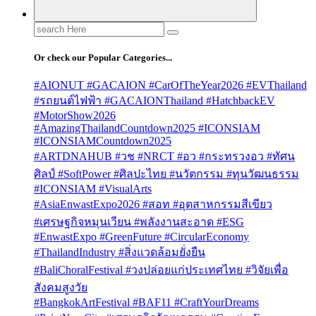
Search
for:
Or check our Popular Categories...
#AIONUT #GACAION #CarOfTheYear2026 #EVThailand
#รถยนต์ไฟฟ้า #GACAIONThailand #HatchbackEV
#MotorShow2026
#AmazingThailandCountdown2025 #ICONSIAM
#ICONSIAMCountdown2025
#ARTDNAHUB #วช #NRCT #อว #กระทรวงอว #ทัศน
ศิลป์ #SoftPower #ศิลปะไทย #นวัตกรรม #ทุนวัฒนธรรม
#ICONSIAM #VisualArts
#AsiaEnwastExpo2026 #สอท #อุตสาหกรรมสีเขียว
#เศรษฐกิจหมุนเวียน #พลังงานสะอาด #ESG
#EnwastExpo #GreenFuture #CircularEconomy
#ThailandIndustry #สิ่งแวดล้อมยั่งยืน
#BaliChoralFestival #วงปล่อยแก่ประเทศไทย #วิจัยเพื่อ
สังคมสูงวัย
#BangkokArtFestival #BAF11 #CraftYourDreams