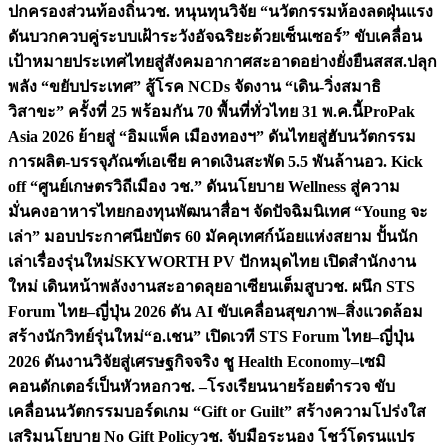
ปกครองส่วนท้องถิ่น
วช. หนุนทุนวิจัย “นวัตกรรมห้องลดฝุ่นแรง
ดันบวกควบคู่ระบบเฝ้าระวังอัจฉริยะด้วยเซ็นเซอร์” ขับเคลื่อน
เป้าหมายประเทศไทยสู่สังคมอากาศสะอาดอย่างยั่งยืน
สสส.ปลุก
พลัง “ขยับประเทศ” สู้โรค NCDs จัดงาน “เดิน-วิ่งสมาธิ
วิสาขะ” ครั้งที่ 25 พร้อมกัน 70 พื้นที่ทั่วไทย 31 พ.ค.นี้
ProPak
Asia 2026 ย้ายสู่ “อิมแพ็ค เมืองทองฯ” ดันไทยสู่ฮับนวัตกรรม
การผลิต-บรรจุภัณฑ์เอเชีย คาดเงินสะพัด 5.5 พันล้าน
อว. Kick
off “ศูนย์เกษตรวิถีเมือง วช.” ดันนโยบาย Wellness สู่ความ
มั่นคงอาหารไทย
กองทุนพัฒนาสื่อฯ จัดปัจฉิมนิเทศ “Young จะ
เล่า” มอบประกาศนียบัตร 60 มัคคุเทศก์น้อยแห่งสยาม ปั้นนัก
เล่าเรื่องรุ่นใหม่
SKYWORTH PV ปักหมุดไทย เปิดสำนักงาน
ใหม่ เดินหน้าพลังงานสะอาดลุยอาเซียนเต็มสูบ
วช. ผนึก STS
Forum ไทย–ญี่ปุ่น 2026 ดัน AI ขับเคลื่อนสุขภาพ–สิ่งแวดล้อม
สร้างนักวิทย์รุ่นใหม่
“อ.เชน” เปิดเวที STS Forum ไทย–ญี่ปุ่น
2026 ดันงานวิจัยสู่เศรษฐกิจจริง ชู Health Economy–เซมิ
คอนดักเตอร์เป็นหัวหอก
วช. –โรงเรียนนายร้อยตำรวจ ขับ
เคลื่อนนวัตกรรมบอร์ดเกม “Gift or Guilt” สร้างความโปร่งใส
เสริมนโยบาย No Gift Policy
วช. จับมือระนอง โชว์โดรนแปร