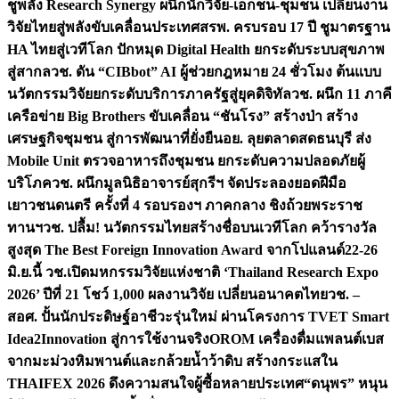
ชูพลัง Research Synergy ผนึกนักวิจัย-เอกชน-ชุมชน เปลี่ยนงาน
วิจัยไทยสู่พลังขับเคลื่อนประเทศ
สรพ. ครบรอบ 17 ปี ชูมาตรฐาน
HA ไทยสู่เวทีโลก ปักหมุด Digital Health ยกระดับระบบสุขภาพ
สู่สากล
วช. ดัน “CIBbot” AI ผู้ช่วยกฎหมาย 24 ชั่วโมง ต้นแบบ
นวัตกรรมวิจัยยกระดับบริการภาครัฐสู่ยุคดิจิทัล
วช. ผนึก 11 ภาคี
เครือข่าย Big Brothers ขับเคลื่อน “ชันโรง” สร้างป่า สร้าง
เศรษฐกิจชุมชน สู่การพัฒนาที่ยั่งยืน
อย. ลุยตลาดสดธนบุรี ส่ง
Mobile Unit ตรวจอาหารถึงชุมชน ยกระดับความปลอดภัยผู้
บริโภค
วช. ผนึกมูลนิธิอาจารย์สุกรีฯ จัดประลองยอดฝีมือ
เยาวชนดนตรี ครั้งที่ 4 รอบรองฯ ภาคกลาง ชิงถ้วยพระราช
ทานฯ
วช. ปลื้ม! นวัตกรรมไทยสร้างชื่อบนเวทีโลก คว้ารางวัล
สูงสุด The Best Foreign Innovation Award จากโปแลนด์
22-26
มิ.ย.นี้ วช.เปิดมหกรรมวิจัยแห่งชาติ ‘Thailand Research Expo
2026’ ปีที่ 21 โชว์ 1,000 ผลงานวิจัย เปลี่ยนอนาคตไทย
วช. –
สอศ. ปั้นนักประดิษฐ์อาชีวะรุ่นใหม่ ผ่านโครงการ TVET Smart
Idea2Innovation สู่การใช้งานจริง
OROM เครื่องดื่มแพลนต์เบส
จากมะม่วงหิมพานต์และกล้วยน้ำว้าดิบ สร้างกระแสใน
THAIFEX 2026 ดึงความสนใจผู้ซื้อหลายประเทศ
“ดนุพร” หนุน