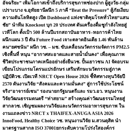
อัจฉริยะ” เพิ่มโอกาสเข้าถึงบริการสุขภาพช่องปาก ผู้สูงวัย-กลุ่ม
เปราะบาง จ.อุทัยธานี
ผนึก 5 ภาคี “Beat the Pressure” สู้ภัยเงียบ
ความดันโลหิตสูง เปิด Dashboard แห่งชาติคุมโรคทั่วไทย
“แสน
ชัย” นำทีม Knockout บุก 20 ประเทศ ดันเครื่องดื่มชูกำลังไทยสู่
เวทีโลก ตั้งเป้า 500 ล้านปีแรก
สถาบันอาหาร–หอการค้าไทย
ผนึกแผน 3 ปี ดัน Future Food เจาะตลาดอินเดีย 1.46 พันล้าน
คน
“ยศชนัน” ผนึก วช. – มช. ขับเคลื่อนนวัตกรรมจัดการ PM2.5
เชิงพื้นที่ หนุน “อากาศสะอาดและสายน้ำมั่นคง” เพื่อคุณภาพ
ชีวิตประชาชนภาคเหนืออย่างยั่งยืน
วช. ปั้นเยาวชน AI จัดอบรม
เขียนโปรแกรมโดรนแปรอักษร เสริมทักษะนวัตกรรมสู่ภาค
ปฏิบัติ
วช. เปิดเวที NRCT Open House 2026 ชี้ทิศทางทุนวิจัยปี
2570 ดันงานวิจัย “สังคมและความมั่นคง” สู่การใช้ประโยชน์
จริง
“อาจารย์เชน” รองนายกรัฐมนตรีและ รมว.อว. หนุนงาน
วิจัยวัฒนธรรมดนตรี “ท่าสยาม” สร้างคุณค่าวัฒนธรรมไทยสู่
สากล
วช. เชิญชมผลงานวิจัยและนวัตกรรมอาหารสุขภาพ ใน
งานแถลงข่าว NRCT x THAIFEX-ANUGA ASIA 2026
InnoFood, Healthy Choice
วช. หนุนงานวิจัย ม.สวนดุสิต นำ
มาตรฐานสากล ISO 37001ยกระดับความโปร่งใสองค์กร