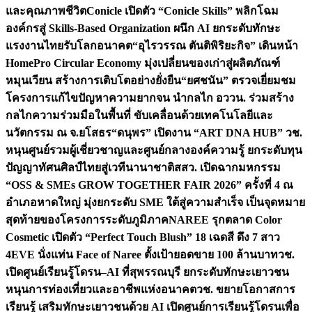
และคุณภาพชีวิต
Conicle เปิดตัว “Conicle Skills” พลิกโฉม
องค์กรสู่ Skills-Based Organization ผนึก AI ยกระดับทักษะ
แรงงานไทยรับโลกอนาคต
“อุไรวรรณ ตันติพิริยะกิจ” เดินหน้า
HomePro Circular Economy มุ่งเปลี่ยนของเก่าสู่ผลิตภัณฑ์
หมุนเวียน สร้างการเติบโตอย่างยั่งยืน
“ยศชนัน” ตรวจเยี่ยมชม
โครงการแก้ไขปัญหาความยากจน นำกลไก อววน. ร่วมสร้าง
กลไกความร่วมมือในพื้นที่ ขับเคลื่อนด้วยเทคโนโลยีและ
นวัตกรรม ณ จ.ยโสธร
“ดนุพร” เปิดงาน “ART DNA HUB” วช.
หนุนศูนย์รวมผู้เชี่ยวชาญและศูนย์กลางองค์ความรู้ ยกระดับทุน
ปัญญาทัศนศิลป์ไทยสู่เวทีนานาชาติ
สสว. เปิดฉากมหกรรม
“OSS & SMEs GROW TOGETHER FAIR 2026” ครั้งที่ 4 ณ
อำเภอหาดใหญ่ มุ่งยกระดับ SME ใต้สู่ความสำเร็จ เป็นจุดหมาย
สุดท้ายของโครงการระดับภูมิภาค
NAREE รุกตลาด Color
Cosmetic เปิดตัว “Perfect Touch Blush” 18 เฉดสี ดึง 7 สาว
4EVE นั่งแท่น Face of Naree ตั้งเป้ายอดขาย 100 ล้านบาท
วช.
เปิดศูนย์เรียนรู้โดรน–AI ที่สุพรรณบุรี ยกระดับทักษะเยาวชน
หนุนการท่องเที่ยวและอาชีพแห่งอนาคต
วช. ขยายโอกาสการ
เรียนรู้ เสริมทักษะเยาวชนด้วย AI เปิดศูนย์การเรียนรู้โดรนเพื่อ