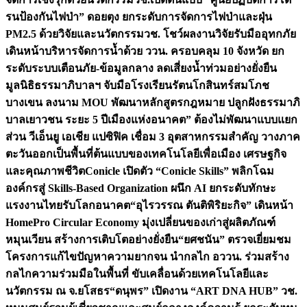
รนป้องกันไฟป่า” ดอยตุง ยกระดับการจัดการไฟป่าและฝุ่น
PM2.5 ด้วยวิจัยและนวัตกรรม
วช. โชว์ผลงานวิจัยรับมืออุทกภัย
เดินหน้าบริหารจัดการน้ำด้วย ววน. ครอบคลุม 10 จังหวัด ยก
ระดับระบบเตือนภัย-ข้อมูลกลาง ลดเสี่ยงน้ำท่วมอย่างยั่งยืน
มูลนิธิธรรมาภิบาลฯ จับมือโรงเรียนรัตนโกสินทร์สมโภช
บางเขน ลงนาม MOU พัฒนาหลักสูตรกฎหมาย ปลูกฝังธรรมาภิ
บาลเยาวชน ระยะ 5 ปี
เมืองแห่งอนาคต” ต้องไม่พัฒนาแบบแยก
ส่วน วีเอ็นยู เอเชีย แปซิฟิค เชื่อม 3 อุตสาหกรรมสำคัญ วางภาค
ตะวันออกเป็นพื้นที่ต้นแบบของเทคโนโลยีเพื่อเมือง เศรษฐกิจ
และคุณภาพชีวิต
Conicle เปิดตัว “Conicle Skills” พลิกโฉม
องค์กรสู่ Skills-Based Organization ผนึก AI ยกระดับทักษะ
แรงงานไทยรับโลกอนาคต
“อุไรวรรณ ตันติพิริยะกิจ” เดินหน้า
HomePro Circular Economy มุ่งเปลี่ยนของเก่าสู่ผลิตภัณฑ์
หมุนเวียน สร้างการเติบโตอย่างยั่งยืน
“ยศชนัน” ตรวจเยี่ยมชม
โครงการแก้ไขปัญหาความยากจน นำกลไก อววน. ร่วมสร้าง
กลไกความร่วมมือในพื้นที่ ขับเคลื่อนด้วยเทคโนโลยีและ
นวัตกรรม ณ จ.ยโสธร
“ดนุพร” เปิดงาน “ART DNA HUB” วช.