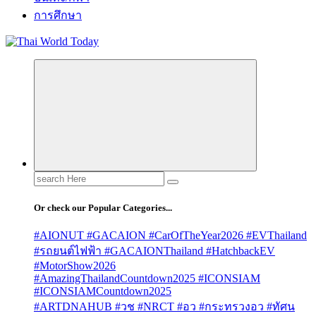
การศึกษา
Search
for:
Or check our Popular Categories...
#AIONUT #GACAION #CarOfTheYear2026 #EVThailand
#รถยนต์ไฟฟ้า #GACAIONThailand #HatchbackEV
#MotorShow2026
#AmazingThailandCountdown2025 #ICONSIAM
#ICONSIAMCountdown2025
#ARTDNAHUB #วช #NRCT #อว #กระทรวงอว #ทัศน