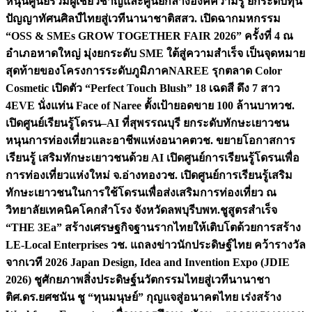
หนุนศูนย์รวมผู้เชี่ยวชาญและศูนย์กลางองค์ความรู้ ยกระดับทุน
ปัญญาทัศนศิลป์ไทยสู่เวทีนานาชาติ
สสว. เปิดฉากมหกรรม
“OSS & SMEs GROW TOGETHER FAIR 2026” ครั้งที่ 4 ณ
อำเภอหาดใหญ่ มุ่งยกระดับ SME ใต้สู่ความสำเร็จ เป็นจุดหมาย
สุดท้ายของโครงการระดับภูมิภาค
NAREE รุกตลาด Color
Cosmetic เปิดตัว “Perfect Touch Blush” 18 เฉดสี ดึง 7 สาว
4EVE นั่งแท่น Face of Naree ตั้งเป้ายอดขาย 100 ล้านบาท
วช.
เปิดศูนย์เรียนรู้โดรน–AI ที่สุพรรณบุรี ยกระดับทักษะเยาวชน
หนุนการท่องเที่ยวและอาชีพแห่งอนาคต
วช. ขยายโอกาสการ
เรียนรู้ เสริมทักษะเยาวชนด้วย AI เปิดศูนย์การเรียนรู้โดรนเพื่อ
การท่องเที่ยวแห่งใหม่ จ.อ่างทอง
วช. เปิดศูนย์การเรียนรู้เสริม
ทักษะเยาวชนในการใช้โดรนเพื่อส่งเสริมการท่องเที่ยว ณ
วิทยาลัยเทคนิคโคกสำโรง จังหวัดลพบุรี
บพท.ชูสูตรสำเร็จ
“THE 3Ea” สร้างเศรษฐกิจฐานรากไทยให้เติบโตด้วยการสร้าง
LE-Local Enterprises
วช. แถลงข่าวนักประดิษฐ์ไทย คว้ารางวัล
จากเวที 2026 Japan Design, Idea and Invention Expo (JDIE
2026) ชูศักยภาพสิ่งประดิษฐ์นวัตกรรมไทยสู่เวทีนานาชา
ติ
ศ.ดร.ยศชนัน ชู “ทุนมนุษย์” กุญแจสู่อนาคตไทย เร่งสร้าง