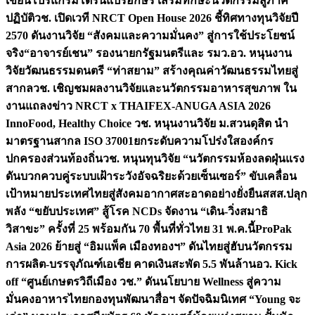
เขียนโปรแกรมโดรนแปรอักษร เสริมทักษะนวัตกรรมสู่ภาค
ปฏิบัติ
วช. เปิดเวที NRCT Open House 2026 ชี้ทิศทางทุนวิจัยปี
2570 ดันงานวิจัย “สังคมและความมั่นคง” สู่การใช้ประโยชน์
จริง
“อาจารย์เชน” รองนายกรัฐมนตรีและ รมว.อว. หนุนงาน
วิจัยวัฒนธรรมดนตรี “ท่าสยาม” สร้างคุณค่าวัฒนธรรมไทยสู่
สากล
วช. เชิญชมผลงานวิจัยและนวัตกรรมอาหารสุขภาพ ใน
งานแถลงข่าว NRCT x THAIFEX-ANUGA ASIA 2026
InnoFood, Healthy Choice
วช. หนุนงานวิจัย ม.สวนดุสิต นำ
มาตรฐานสากล ISO 37001ยกระดับความโปร่งใสองค์กร
ปกครองส่วนท้องถิ่น
วช. หนุนทุนวิจัย “นวัตกรรมห้องลดฝุ่นแรง
ดันบวกควบคู่ระบบเฝ้าระวังอัจฉริยะด้วยเซ็นเซอร์” ขับเคลื่อน
เป้าหมายประเทศไทยสู่สังคมอากาศสะอาดอย่างยั่งยืน
สสส.ปลุก
พลัง “ขยับประเทศ” สู้โรค NCDs จัดงาน “เดิน-วิ่งสมาธิ
วิสาขะ” ครั้งที่ 25 พร้อมกัน 70 พื้นที่ทั่วไทย 31 พ.ค.นี้
ProPak
Asia 2026 ย้ายสู่ “อิมแพ็ค เมืองทองฯ” ดันไทยสู่ฮับนวัตกรรม
การผลิต-บรรจุภัณฑ์เอเชีย คาดเงินสะพัด 5.5 พันล้าน
อว. Kick
off “ศูนย์เกษตรวิถีเมือง วช.” ดันนโยบาย Wellness สู่ความ
มั่นคงอาหารไทย
กองทุนพัฒนาสื่อฯ จัดปัจฉิมนิเทศ “Young จะ