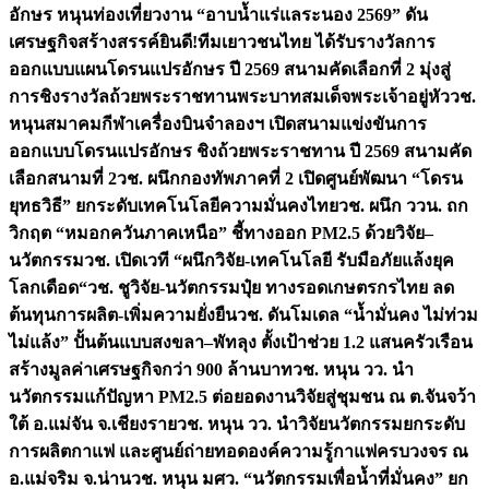
อักษร หนุนท่องเที่ยวงาน “อาบน้ำแร่แลระนอง 2569” ดัน
เศรษฐกิจสร้างสรรค์
ยินดี!ทีมเยาวชนไทย ได้รับรางวัลการ
ออกแบบแผนโดรนแปรอักษร ปี 2569 สนามคัดเลือกที่ 2 มุ่งสู่
การชิงรางวัลถ้วยพระราชทานพระบาทสมเด็จพระเจ้าอยู่หัว
วช.
หนุนสมาคมกีฬาเครื่องบินจำลองฯ เปิดสนามแข่งขันการ
ออกแบบโดรนแปรอักษร ชิงถ้วยพระราชทาน ปี 2569 สนามคัด
เลือกสนามที่ 2
วช. ผนึกกองทัพภาคที่ 2 เปิดศูนย์พัฒนา “โดรน
ยุทธวิธี” ยกระดับเทคโนโลยีความมั่นคงไทย
วช. ผนึก ววน. ถก
วิกฤต “หมอกควันภาคเหนือ” ชี้ทางออก PM2.5 ด้วยวิจัย–
นวัตกรรม
วช. เปิดเวที “ผนึกวิจัย-เทคโนโลยี รับมือภัยแล้งยุค
โลกเดือด“
วช. ชูวิจัย-นวัตกรรมปุ๋ย ทางรอดเกษตรกรไทย ลด
ต้นทุนการผลิต-เพิ่มความยั่งยืน
วช. ดันโมเดล “น้ำมั่นคง ไม่ท่วม
ไม่แล้ง” ปั้นต้นแบบสงขลา–พัทลุง ตั้งเป้าช่วย 1.2 แสนครัวเรือน
สร้างมูลค่าเศรษฐกิจกว่า 900 ล้านบาท
วช. หนุน วว. นำ
นวัตกรรมแก้ปัญหา PM2.5 ต่อยอดงานวิจัยสู่ชุมชน ณ ต.จันจว้า
ใต้ อ.แม่จัน จ.เชียงราย
วช. หนุน วว. นำวิจัยนวัตกรรมยกระดับ
การผลิตกาแฟ และศูนย์ถ่ายทอดองค์ความรู้กาแฟครบวงจร ณ
อ.แม่จริม จ.น่าน
วช. หนุน มศว. “นวัตกรรมเพื่อน้ำที่มั่นคง” ยก