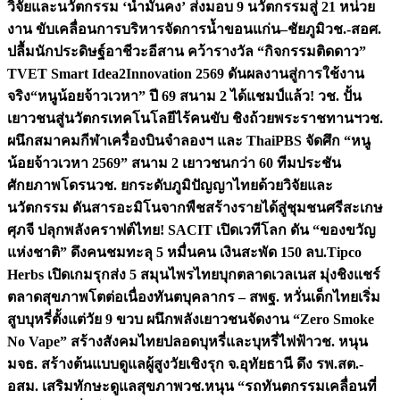
วิจัยและนวัตกรรม ‘น้ำมั่นคง’ ส่งมอบ 9 นวัตกรรมสู่ 21 หน่วย
งาน ขับเคลื่อนการบริหารจัดการน้ำขอนแก่น–ชัยภูมิ
วช.-สอศ.
ปลื้มนักประดิษฐ์อาชีวะอีสาน คว้ารางวัล “กิจกรรมติดดาว”
TVET Smart Idea2Innovation 2569 ดันผลงานสู่การใช้งาน
จริง
“หนูน้อยจ้าวเวหา” ปี 69 สนาม 2 ได้แชมป์แล้ว! วช. ปั้น
เยาวชนสู่นวัตกรเทคโนโลยีไร้คนขับ ชิงถ้วยพระราชทานฯ
วช.
ผนึกสมาคมกีฬาเครื่องบินจำลองฯ และ ThaiPBS จัดศึก “หนู
น้อยจ้าวเวหา 2569” สนาม 2 เยาวชนกว่า 60 ทีมประชัน
ศักยภาพโดรน
วช. ยกระดับภูมิปัญญาไทยด้วยวิจัยและ
นวัตกรรม ดันสารอะมิโนจากพืชสร้างรายได้สู่ชุมชนศรีสะเกษ
ศุภจี ปลุกพลังคราฟต์ไทย! SACIT เปิดเวทีโลก ดัน “ของขวัญ
แห่งชาติ” ดึงคนชมทะลุ 5 หมื่นคน เงินสะพัด 150 ลบ.
Tipco
Herbs เปิดเกมรุกส่ง 5 สมุนไพรไทยบุกตลาดเวลเนส มุ่งชิงแชร์
ตลาดสุขภาพโตต่อเนื่อง
ทันตบุคลากร – สพฐ. หวั่นเด็กไทยเริ่ม
สูบบุหรี่ตั้งแต่วัย 9 ขวบ ผนึกพลังเยาวชนจัดงาน “Zero Smoke
No Vape” สร้างสังคมไทยปลอดบุหรี่และบุหรี่ไฟฟ้า
วช. หนุน
มจธ. สร้างต้นแบบดูแลผู้สูงวัยเชิงรุก จ.อุทัยธานี ดึง รพ.สต.-
อสม. เสริมทักษะดูแลสุขภาพ
วช.หนุน “รถทันตกรรมเคลื่อนที่