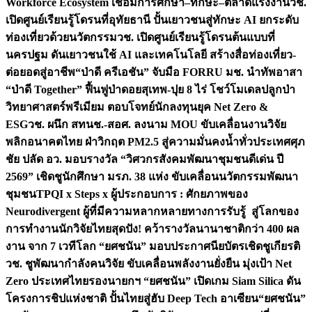
Workforce Ecosystem เชื่อมการศึกษา–ทักษะ–ตลาดแรงงาน
วช.
เปิดศูนย์เรียนรู้โดรนที่อุทัยธานี ปั้นเยาวชนสู่ทักษะ AI ยกระดับ
ท่องเที่ยวด้วยนวัตกรรม
วช. เปิดศูนย์เรียนรู้โดรนต้นแบบที่
นครปฐม ดันเยาวชนใช้ AI และเทคโนโลยี สร้างสื่อท่องเที่ยว-
ต่อยอดสู่อาชีพ
“ป่าดี ครีเอชัน” จับมือ FORRU มช. นำทัพอาสา
“ป่าดี Together” ฟื้นฟูป่าดอยสุเทพ-ปุย 8 ไร่ โชว์โมเดลปลูกป่า
วิทยาศาสตร์พรีเมียม ตอบโจทย์นักลงทุนยุค Net Zero &
ESG
วช. ผนึก สทนช.-สอศ. ลงนาม MOU ขับเคลื่อนงานวิจัย
พลิกอนาคตไทย ฝ่าวิกฤต PM2.5 สู่ความมั่นคงน้ำทั่วประเทศ
ศุภ
ชัย ปลัด อว. มอบรางวัล “วิศวกรสังคมพัฒนาชุมชนดีเด่น ปี
2569” เชิดชูนักศึกษา มรภ. 38 แห่ง ขับเคลื่อนนวัตกรรมพัฒนา
ชุมชน
TPQI x Steps x ผู้ประกอบการ : ศักยภาพของ
Neurodivergent ผู้ที่มีความหลากหลายทางการรับรู้ สู่โลกของ
การทำงาน
นักวิจัยไทยสุดปัง! คว้ารางวัลนานาชาติกว่า 400 ผล
งาน จาก 7 เวทีโลก “ยศชนัน” มอบประกาศนียบัตรเชิดชูเกียรติ
วช. ชูพัฒนากำลังคนวิจัย ขับเคลื่อนพลังงานยั่งยืน มุ่งเป้า Net
Zero ประเทศไทย
รองนายกฯ “ยศชนัน” เปิดเกม Siam Silica ดัน
โครงการชิปแห่งชาติ ปั้นไทยสู่ฮับ Deep Tech อาเซียน
“ยศชนัน”