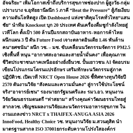
อัจฉริยะ” เพิ่มโอกาสเข้าถึงบริการสุขภาพช่องปาก ผู้สูงวัย-กลุ่ม
เปราะบาง จ.อุทัยธานี
ผนึก 5 ภาคี “Beat the Pressure” สู้ภัยเงียบ
ความดันโลหิตสูง เปิด Dashboard แห่งชาติคุมโรคทั่วไทย
“แสน
ชัย” นำทีม Knockout บุก 20 ประเทศ ดันเครื่องดื่มชูกำลังไทยสู่
เวทีโลก ตั้งเป้า 500 ล้านปีแรก
สถาบันอาหาร–หอการค้าไทย
ผนึกแผน 3 ปี ดัน Future Food เจาะตลาดอินเดีย 1.46 พันล้าน
คน
“ยศชนัน” ผนึก วช. – มช. ขับเคลื่อนนวัตกรรมจัดการ PM2.5
เชิงพื้นที่ หนุน “อากาศสะอาดและสายน้ำมั่นคง” เพื่อคุณภาพ
ชีวิตประชาชนภาคเหนืออย่างยั่งยืน
วช. ปั้นเยาวชน AI จัดอบรม
เขียนโปรแกรมโดรนแปรอักษร เสริมทักษะนวัตกรรมสู่ภาค
ปฏิบัติ
วช. เปิดเวที NRCT Open House 2026 ชี้ทิศทางทุนวิจัยปี
2570 ดันงานวิจัย “สังคมและความมั่นคง” สู่การใช้ประโยชน์
จริง
“อาจารย์เชน” รองนายกรัฐมนตรีและ รมว.อว. หนุนงาน
วิจัยวัฒนธรรมดนตรี “ท่าสยาม” สร้างคุณค่าวัฒนธรรมไทยสู่
สากล
วช. เชิญชมผลงานวิจัยและนวัตกรรมอาหารสุขภาพ ใน
งานแถลงข่าว NRCT x THAIFEX-ANUGA ASIA 2026
InnoFood, Healthy Choice
วช. หนุนงานวิจัย ม.สวนดุสิต นำ
มาตรฐานสากล ISO 37001ยกระดับความโปร่งใสองค์กร