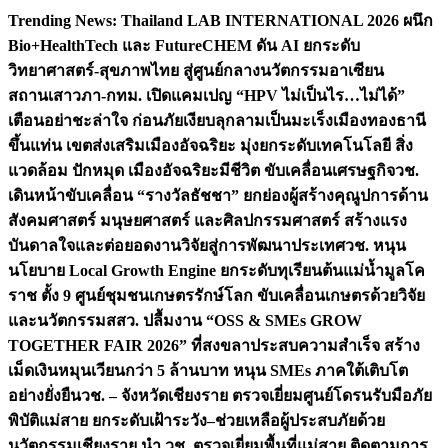
Skip
Trending News:
Thailand LAB INTERNATIONAL 2026 ผนึก
to
Bio+HealthTech และ FutureCHEM ดัน AI ยกระดับ
content
วิทยาศาสตร์-สุขภาพไทย สู่ศูนย์กลางนวัตกรรมอาเซียน
สถานเสาวภา-กทม. เปิดแคมเปญ “HPV ไม่เป็นไร…ไม่ได้”
เตือนอย่าชะล่าใจ ก่อนภัยเงียบลุกลามเป็นมะเร็ง
เมืองทองธานี
ขึ้นแท่น เขตส่งเสริมเมืองอัจฉริยะ มุ่งยกระดับเทคโนโลยี สิ่ง
แวดล้อม ปักหมุด เมืองอัจฉริยะมีชีวิต ขับเคลื่อนเศรษฐกิจ
วช.
เดินหน้าขับเคลื่อน “รางวัลธัชชา” ยกย่องผู้สร้างคุณูปการด้าน
สังคมศาสตร์ มนุษยศาสตร์ และศิลปกรรมศาสตร์ สร้างแรง
บันดาลใจและต่อยอดงานวิจัยสู่การพัฒนาประเทศ
วช. หนุน
นโยบาย Local Growth Engine ยกระดับทุเรียนต้นแม่น้ำมูลโค
ราช ตั้ง 9 ศูนย์ชุมชนเกษตรรักษ์โลก ขับเคลื่อนเกษตรด้วยวิจัย
และนวัตกรรม
สสว. ปลื้มงาน “OSS & SMEs GROW
TOGETHER FAIR 2026” ที่สงขลาประสบความสำเร็จ สร้าง
เม็ดเงินหมุนเวียนกว่า 5 ล้านบาท หนุน SMEs ภาคใต้เติบโต
อย่างยั่งยืน
วช. – จังหวัดเชียงราย ตรวจเยี่ยมศูนย์โดรนรับมือภัย
พิบัติแม่สาย ยกระดับเฝ้าระวัง–ช่วยเหลือผู้ประสบภัยด้วย
นวัตกรรม
เชียงราย นำ วช. ตรวจเยี่ยมพื้นที่แม่สาย ติดตามการ