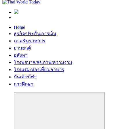
Home
ธุรกิจ/ประกัน/การเงิน
ภาครัฐ/ราชการ
ยานยนต์
อสังหา
โรงพยบาล/สุขภาพ/ความงาม
โรงแรม/ท่องเที่ยว/อาหาร
บันเทิง/กีฬา
การศึกษา