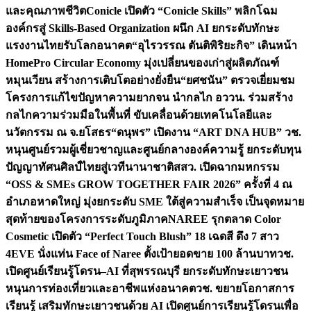
และคุณภาพชีวิต
Conicle เปิดตัว “Conicle Skills” พลิกโฉม
องค์กรสู่ Skills-Based Organization ผนึก AI ยกระดับทักษะ
แรงงานไทยรับโลกอนาคต
“อุไรวรรณ ตันติพิริยะกิจ” เดินหน้า
HomePro Circular Economy มุ่งเปลี่ยนของเก่าสู่ผลิตภัณฑ์
หมุนเวียน สร้างการเติบโตอย่างยั่งยืน
“ยศชนัน” ตรวจเยี่ยมชม
โครงการแก้ไขปัญหาความยากจน นำกลไก อววน. ร่วมสร้าง
กลไกความร่วมมือในพื้นที่ ขับเคลื่อนด้วยเทคโนโลยีและ
นวัตกรรม ณ จ.ยโสธร
“ดนุพร” เปิดงาน “ART DNA HUB” วช.
หนุนศูนย์รวมผู้เชี่ยวชาญและศูนย์กลางองค์ความรู้ ยกระดับทุน
ปัญญาทัศนศิลป์ไทยสู่เวทีนานาชาติ
สสว. เปิดฉากมหกรรม
“OSS & SMEs GROW TOGETHER FAIR 2026” ครั้งที่ 4 ณ
อำเภอหาดใหญ่ มุ่งยกระดับ SME ใต้สู่ความสำเร็จ เป็นจุดหมาย
สุดท้ายของโครงการระดับภูมิภาค
NAREE รุกตลาด Color
Cosmetic เปิดตัว “Perfect Touch Blush” 18 เฉดสี ดึง 7 สาว
4EVE นั่งแท่น Face of Naree ตั้งเป้ายอดขาย 100 ล้านบาท
วช.
เปิดศูนย์เรียนรู้โดรน–AI ที่สุพรรณบุรี ยกระดับทักษะเยาวชน
หนุนการท่องเที่ยวและอาชีพแห่งอนาคต
วช. ขยายโอกาสการ
เรียนรู้ เสริมทักษะเยาวชนด้วย AI เปิดศูนย์การเรียนรู้โดรนเพื่อ