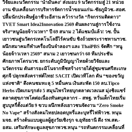
วิจัยและนวัตกรรม ‘น้ำมั่นคง’ ส่งมอบ 9 นวัตกรรมสู่ 21 หน่วย
งาน ขับเคลื่อนการบริหารจัดการน้ำขอนแก่น–ชัยภูมิ
วช.-สอศ.
ปลื้มนักประดิษฐ์อาชีวะอีสาน คว้ารางวัล “กิจกรรมติดดาว”
TVET Smart Idea2Innovation 2569 ดันผลงานสู่การใช้งาน
จริง
“หนูน้อยจ้าวเวหา” ปี 69 สนาม 2 ได้แชมป์แล้ว! วช. ปั้น
เยาวชนสู่นวัตกรเทคโนโลยีไร้คนขับ ชิงถ้วยพระราชทานฯ
วช.
ผนึกสมาคมกีฬาเครื่องบินจำลองฯ และ ThaiPBS จัดศึก “หนู
น้อยจ้าวเวหา 2569” สนาม 2 เยาวชนกว่า 60 ทีมประชัน
ศักยภาพโดรน
วช. ยกระดับภูมิปัญญาไทยด้วยวิจัยและ
นวัตกรรม ดันสารอะมิโนจากพืชสร้างรายได้สู่ชุมชนศรีสะเกษ
ศุภจี ปลุกพลังคราฟต์ไทย! SACIT เปิดเวทีโลก ดัน “ของขวัญ
แห่งชาติ” ดึงคนชมทะลุ 5 หมื่นคน เงินสะพัด 150 ลบ.
Tipco
Herbs เปิดเกมรุกส่ง 5 สมุนไพรไทยบุกตลาดเวลเนส มุ่งชิงแชร์
ตลาดสุขภาพโตต่อเนื่อง
ทันตบุคลากร – สพฐ. หวั่นเด็กไทยเริ่ม
สูบบุหรี่ตั้งแต่วัย 9 ขวบ ผนึกพลังเยาวชนจัดงาน “Zero Smoke
No Vape” สร้างสังคมไทยปลอดบุหรี่และบุหรี่ไฟฟ้า
วช. หนุน
มจธ. สร้างต้นแบบดูแลผู้สูงวัยเชิงรุก จ.อุทัยธานี ดึง รพ.สต.-
อสม. เสริมทักษะดูแลสุขภาพ
วช.หนุน “รถทันตกรรมเคลื่อนที่