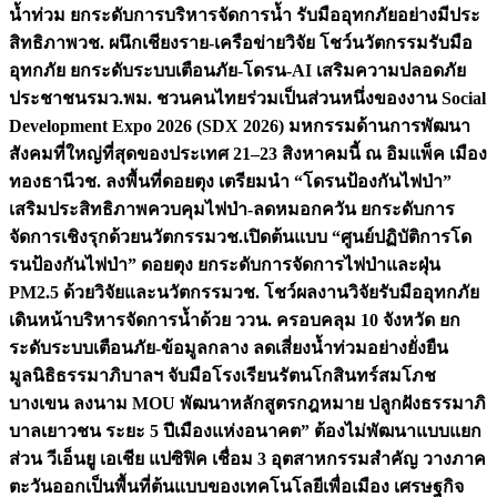
น้ำท่วม ยกระดับการบริหารจัดการน้ำ รับมืออุทกภัยอย่างมีประ
สิทธิภาพ
วช. ผนึกเชียงราย-เครือข่ายวิจัย โชว์นวัตกรรมรับมือ
อุทกภัย ยกระดับระบบเตือนภัย-โดรน-AI เสริมความปลอดภัย
ประชาชน
รมว.พม. ชวนคนไทยร่วมเป็นส่วนหนึ่งของงาน Social
Development Expo 2026 (SDX 2026) มหกรรมด้านการพัฒนา
สังคมที่ใหญ่ที่สุดของประเทศ 21–23 สิงหาคมนี้ ณ อิมแพ็ค เมือง
ทองธานี
วช. ลงพื้นที่ดอยตุง เตรียมนำ “โดรนป้องกันไฟป่า”
เสริมประสิทธิภาพควบคุมไฟป่า-ลดหมอกควัน ยกระดับการ
จัดการเชิงรุกด้วยนวัตกรรม
วช.เปิดต้นแบบ “ศูนย์ปฏิบัติการโด
รนป้องกันไฟป่า” ดอยตุง ยกระดับการจัดการไฟป่าและฝุ่น
PM2.5 ด้วยวิจัยและนวัตกรรม
วช. โชว์ผลงานวิจัยรับมืออุทกภัย
เดินหน้าบริหารจัดการน้ำด้วย ววน. ครอบคลุม 10 จังหวัด ยก
ระดับระบบเตือนภัย-ข้อมูลกลาง ลดเสี่ยงน้ำท่วมอย่างยั่งยืน
มูลนิธิธรรมาภิบาลฯ จับมือโรงเรียนรัตนโกสินทร์สมโภช
บางเขน ลงนาม MOU พัฒนาหลักสูตรกฎหมาย ปลูกฝังธรรมาภิ
บาลเยาวชน ระยะ 5 ปี
เมืองแห่งอนาคต” ต้องไม่พัฒนาแบบแยก
ส่วน วีเอ็นยู เอเชีย แปซิฟิค เชื่อม 3 อุตสาหกรรมสำคัญ วางภาค
ตะวันออกเป็นพื้นที่ต้นแบบของเทคโนโลยีเพื่อเมือง เศรษฐกิจ