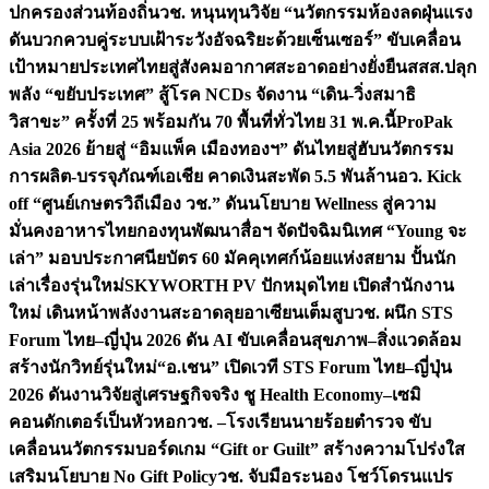
ปกครองส่วนท้องถิ่น
วช. หนุนทุนวิจัย “นวัตกรรมห้องลดฝุ่นแรง
ดันบวกควบคู่ระบบเฝ้าระวังอัจฉริยะด้วยเซ็นเซอร์” ขับเคลื่อน
เป้าหมายประเทศไทยสู่สังคมอากาศสะอาดอย่างยั่งยืน
สสส.ปลุก
พลัง “ขยับประเทศ” สู้โรค NCDs จัดงาน “เดิน-วิ่งสมาธิ
วิสาขะ” ครั้งที่ 25 พร้อมกัน 70 พื้นที่ทั่วไทย 31 พ.ค.นี้
ProPak
Asia 2026 ย้ายสู่ “อิมแพ็ค เมืองทองฯ” ดันไทยสู่ฮับนวัตกรรม
การผลิต-บรรจุภัณฑ์เอเชีย คาดเงินสะพัด 5.5 พันล้าน
อว. Kick
off “ศูนย์เกษตรวิถีเมือง วช.” ดันนโยบาย Wellness สู่ความ
มั่นคงอาหารไทย
กองทุนพัฒนาสื่อฯ จัดปัจฉิมนิเทศ “Young จะ
เล่า” มอบประกาศนียบัตร 60 มัคคุเทศก์น้อยแห่งสยาม ปั้นนัก
เล่าเรื่องรุ่นใหม่
SKYWORTH PV ปักหมุดไทย เปิดสำนักงาน
ใหม่ เดินหน้าพลังงานสะอาดลุยอาเซียนเต็มสูบ
วช. ผนึก STS
Forum ไทย–ญี่ปุ่น 2026 ดัน AI ขับเคลื่อนสุขภาพ–สิ่งแวดล้อม
สร้างนักวิทย์รุ่นใหม่
“อ.เชน” เปิดเวที STS Forum ไทย–ญี่ปุ่น
2026 ดันงานวิจัยสู่เศรษฐกิจจริง ชู Health Economy–เซมิ
คอนดักเตอร์เป็นหัวหอก
วช. –โรงเรียนนายร้อยตำรวจ ขับ
เคลื่อนนวัตกรรมบอร์ดเกม “Gift or Guilt” สร้างความโปร่งใส
เสริมนโยบาย No Gift Policy
วช. จับมือระนอง โชว์โดรนแปร