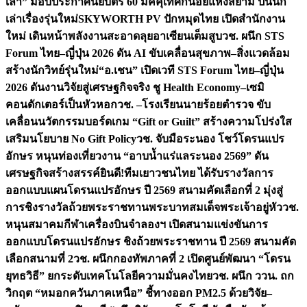
เล่า” มอบประกาศนียบัตร 60 มัคคุเทศก์น้อยแห่งสยาม ปั้นนัก
เล่าเรื่องรุ่นใหม่
SKYWORTH PV ปักหมุดไทย เปิดสำนักงาน
ใหม่ เดินหน้าพลังงานสะอาดลุยอาเซียนเต็มสูบ
วช. ผนึก STS
Forum ไทย–ญี่ปุ่น 2026 ดัน AI ขับเคลื่อนสุขภาพ–สิ่งแวดล้อม
สร้างนักวิทย์รุ่นใหม่
“อ.เชน” เปิดเวที STS Forum ไทย–ญี่ปุ่น
2026 ดันงานวิจัยสู่เศรษฐกิจจริง ชู Health Economy–เซมิ
คอนดักเตอร์เป็นหัวหอก
วช. –โรงเรียนนายร้อยตำรวจ ขับ
เคลื่อนนวัตกรรมบอร์ดเกม “Gift or Guilt” สร้างความโปร่งใส
เสริมนโยบาย No Gift Policy
วช. จับมือระนอง โชว์โดรนแปร
อักษร หนุนท่องเที่ยวงาน “อาบน้ำแร่แลระนอง 2569” ดัน
เศรษฐกิจสร้างสรรค์
ยินดี!ทีมเยาวชนไทย ได้รับรางวัลการ
ออกแบบแผนโดรนแปรอักษร ปี 2569 สนามคัดเลือกที่ 2 มุ่งสู่
การชิงรางวัลถ้วยพระราชทานพระบาทสมเด็จพระเจ้าอยู่หัว
วช.
หนุนสมาคมกีฬาเครื่องบินจำลองฯ เปิดสนามแข่งขันการ
ออกแบบโดรนแปรอักษร ชิงถ้วยพระราชทาน ปี 2569 สนามคัด
เลือกสนามที่ 2
วช. ผนึกกองทัพภาคที่ 2 เปิดศูนย์พัฒนา “โดรน
ยุทธวิธี” ยกระดับเทคโนโลยีความมั่นคงไทย
วช. ผนึก ววน. ถก
วิกฤต “หมอกควันภาคเหนือ” ชี้ทางออก PM2.5 ด้วยวิจัย–