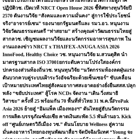
เขียนโปรแกรมโดรนแปรอักษร เสริมทักษะนวัตกรรมสู่ภาค
ปฏิบัติ
วช. เปิดเวที NRCT Open House 2026 ชี้ทิศทางทุนวิจัยปี
2570 ดันงานวิจัย “สังคมและความมั่นคง” สู่การใช้ประโยชน์
จริง
“อาจารย์เชน” รองนายกรัฐมนตรีและ รมว.อว. หนุนงาน
วิจัยวัฒนธรรมดนตรี “ท่าสยาม” สร้างคุณค่าวัฒนธรรมไทยสู่
สากล
วช. เชิญชมผลงานวิจัยและนวัตกรรมอาหารสุขภาพ ใน
งานแถลงข่าว NRCT x THAIFEX-ANUGA ASIA 2026
InnoFood, Healthy Choice
วช. หนุนงานวิจัย ม.สวนดุสิต นำ
มาตรฐานสากล ISO 37001ยกระดับความโปร่งใสองค์กร
ปกครองส่วนท้องถิ่น
วช. หนุนทุนวิจัย “นวัตกรรมห้องลดฝุ่นแรง
ดันบวกควบคู่ระบบเฝ้าระวังอัจฉริยะด้วยเซ็นเซอร์” ขับเคลื่อน
เป้าหมายประเทศไทยสู่สังคมอากาศสะอาดอย่างยั่งยืน
สสส.ปลุก
พลัง “ขยับประเทศ” สู้โรค NCDs จัดงาน “เดิน-วิ่งสมาธิ
วิสาขะ” ครั้งที่ 25 พร้อมกัน 70 พื้นที่ทั่วไทย 31 พ.ค.นี้
ProPak
Asia 2026 ย้ายสู่ “อิมแพ็ค เมืองทองฯ” ดันไทยสู่ฮับนวัตกรรม
การผลิต-บรรจุภัณฑ์เอเชีย คาดเงินสะพัด 5.5 พันล้าน
อว. Kick
off “ศูนย์เกษตรวิถีเมือง วช.” ดันนโยบาย Wellness สู่ความ
มั่นคงอาหารไทย
กองทุนพัฒนาสื่อฯ จัดปัจฉิมนิเทศ “Young จะ