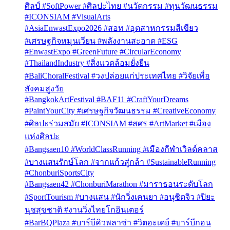
ศิลป์ #SoftPower #ศิลปะไทย #นวัตกรรม #ทุนวัฒนธรรม
#ICONSIAM #VisualArts
#AsiaEnwastExpo2026 #สอท #อุตสาหกรรมสีเขียว
#เศรษฐกิจหมุนเวียน #พลังงานสะอาด #ESG
#EnwastExpo #GreenFuture #CircularEconomy
#ThailandIndustry #สิ่งแวดล้อมยั่งยืน
#BaliChoralFestival #วงปล่อยแก่ประเทศไทย #วิจัยเพื่อ
สังคมสูงวัย
#BangkokArtFestival #BAF11 #CraftYourDreams
#PaintYourCity #เศรษฐกิจวัฒนธรรม #CreativeEconomy
#ศิลปะร่วมสมัย #ICONSIAM #สศร #ArtMarket #เมือง
แห่งศิลปะ
#Bangsaen10 #WorldClassRunning #เมืองกีฬาเวิลด์คลาส
#บางแสนรักษ์โลก #จากแก้วสู่กล้า #SustainableRunning
#ChonburiSportsCity
#Bangsaen42 #ChonburiMarathon #มาราธอนระดับโลก
#SportTourism #บางแสน #นักวิ่งเคนยา #อนุชิตจิว #ปิยะ
นุชสุขชาติ #งานวิ่งไทยโกอินเตอร์
#BarBQPlaza #บาร์บีคิวพลาซ่า #วิตอะเดย์ #บาร์บีกอน