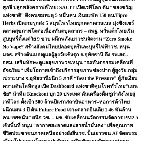
ศุภจี ปลุกพลังคราฟต์ไทย! SACIT เปิดเวทีโลก ดัน “ของขวัญ
แห่งชาติ” ดึงคนชมทะลุ 5 หมื่นคน เงินสะพัด 150 ลบ.
Tipco
Herbs เปิดเกมรุกส่ง 5 สมุนไพรไทยบุกตลาดเวลเนส มุ่งชิงแชร์
ตลาดสุขภาพโตต่อเนื่อง
ทันตบุคลากร – สพฐ. หวั่นเด็กไทยเริ่ม
สูบบุหรี่ตั้งแต่วัย 9 ขวบ ผนึกพลังเยาวชนจัดงาน “Zero Smoke
No Vape” สร้างสังคมไทยปลอดบุหรี่และบุหรี่ไฟฟ้า
วช. หนุน
มจธ. สร้างต้นแบบดูแลผู้สูงวัยเชิงรุก จ.อุทัยธานี ดึง รพ.สต.-
อสม. เสริมทักษะดูแลสุขภาพ
วช.หนุน “รถทันตกรรมเคลื่อนที่
อัจฉริยะ” เพิ่มโอกาสเข้าถึงบริการสุขภาพช่องปาก ผู้สูงวัย-กลุ่ม
เปราะบาง จ.อุทัยธานี
ผนึก 5 ภาคี “Beat the Pressure” สู้ภัยเงียบ
ความดันโลหิตสูง เปิด Dashboard แห่งชาติคุมโรคทั่วไทย
“แสน
ชัย” นำทีม Knockout บุก 20 ประเทศ ดันเครื่องดื่มชูกำลังไทยสู่
เวทีโลก ตั้งเป้า 500 ล้านปีแรก
สถาบันอาหาร–หอการค้าไทย
ผนึกแผน 3 ปี ดัน Future Food เจาะตลาดอินเดีย 1.46 พันล้าน
คน
“ยศชนัน” ผนึก วช. – มช. ขับเคลื่อนนวัตกรรมจัดการ PM2.5
เชิงพื้นที่ หนุน “อากาศสะอาดและสายน้ำมั่นคง” เพื่อคุณภาพ
ชีวิตประชาชนภาคเหนืออย่างยั่งยืน
วช. ปั้นเยาวชน AI จัดอบรม