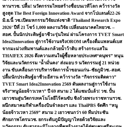
ทานฯ
วช. ปลื้ม! นวัตกรรมไทยสร้างชื่อบนเวทีโลก คว้ารางวัล
สูงสุด The Best Foreign Innovation Award จากโปแลนด์
22-26
มิ.ย.นี้ วช.เปิดมหกรรมวิจัยแห่งชาติ ‘Thailand Research Expo
2026’ ปีที่ 21 โชว์ 1,000 ผลงานวิจัย เปลี่ยนอนาคตไทย
วช. –
สอศ. ปั้นนักประดิษฐ์อาชีวะรุ่นใหม่ ผ่านโครงการ TVET Smart
Idea2Innovation สู่การใช้งานจริง
OROM เครื่องดื่มแพลนต์เบส
จากมะม่วงหิมพานต์และกล้วยน้ำว้าดิบ สร้างกระแสใน
THAIFEX 2026 ดึงความสนใจผู้ซื้อหลายประเทศ
“ดนุพร” หนุน
วิจัยและนวัตกรรม ‘น้ำมั่นคง’ ส่งมอบ 9 นวัตกรรมสู่ 21 หน่วย
งาน ขับเคลื่อนการบริหารจัดการน้ำขอนแก่น–ชัยภูมิ
วช.-สอศ.
ปลื้มนักประดิษฐ์อาชีวะอีสาน คว้ารางวัล “กิจกรรมติดดาว”
TVET Smart Idea2Innovation 2569 ดันผลงานสู่การใช้งาน
จริง
“หนูน้อยจ้าวเวหา” ปี 69 สนาม 2 ได้แชมป์แล้ว! วช. ปั้น
เยาวชนสู่นวัตกรเทคโนโลยีไร้คนขับ ชิงถ้วยพระราชทานฯ
วช.
ผนึกสมาคมกีฬาเครื่องบินจำลองฯ และ ThaiPBS จัดศึก “หนู
น้อยจ้าวเวหา 2569” สนาม 2 เยาวชนกว่า 60 ทีมประชัน
ศักยภาพโดรน
วช. ยกระดับภูมิปัญญาไทยด้วยวิจัยและ
นวัตกรรม ดันสารอะมิโนจากพืชสร้างรายได้สู่ชุมชนศรีสะเกษ