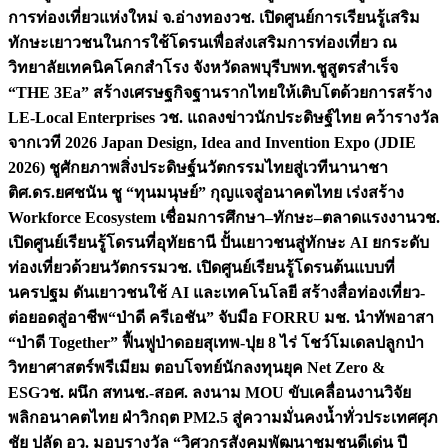
การท่องเที่ยวแห่งใหม่ จ.อ่างทอง
วช. เปิดศูนย์การเรียนรู้เสริม
ทักษะเยาวชนในการใช้โดรนเพื่อส่งเสริมการท่องเที่ยว ณ
วิทยาลัยเทคนิคโคกสำโรง จังหวัดลพบุรี
บพท.ชูสูตรสำเร็จ
“THE 3Ea” สร้างเศรษฐกิจฐานรากไทยให้เติบโตด้วยการสร้าง
LE-Local Enterprises
วช. แถลงข่าวนักประดิษฐ์ไทย คว้ารางวัล
จากเวที 2026 Japan Design, Idea and Invention Expo (JDIE
2026) ชูศักยภาพสิ่งประดิษฐ์นวัตกรรมไทยสู่เวทีนานาชา
ติ
ศ.ดร.ยศชนัน ชู “ทุนมนุษย์” กุญแจสู่อนาคตไทย เร่งสร้าง
Workforce Ecosystem เชื่อมการศึกษา–ทักษะ–ตลาดแรงงาน
วช.
เปิดศูนย์เรียนรู้โดรนที่อุทัยธานี ปั้นเยาวชนสู่ทักษะ AI ยกระดับ
ท่องเที่ยวด้วยนวัตกรรม
วช. เปิดศูนย์เรียนรู้โดรนต้นแบบที่
นครปฐม ดันเยาวชนใช้ AI และเทคโนโลยี สร้างสื่อท่องเที่ยว-
ต่อยอดสู่อาชีพ
“ป่าดี ครีเอชัน” จับมือ FORRU มช. นำทัพอาสา
“ป่าดี Together” ฟื้นฟูป่าดอยสุเทพ-ปุย 8 ไร่ โชว์โมเดลปลูกป่า
วิทยาศาสตร์พรีเมียม ตอบโจทย์นักลงทุนยุค Net Zero &
ESG
วช. ผนึก สทนช.-สอศ. ลงนาม MOU ขับเคลื่อนงานวิจัย
พลิกอนาคตไทย ฝ่าวิกฤต PM2.5 สู่ความมั่นคงน้ำทั่วประเทศ
ศุภ
ชัย ปลัด อว. มอบรางวัล “วิศวกรสังคมพัฒนาชุมชนดีเด่น ปี