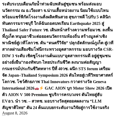
ระดับระบบเตือนภัยน้ำท่วมฉับพลันสู่ชุมชน พร้อมส่งมอบ
นวัตกรรม ณ อ.เวียงสา จ.น่าน
เสื้อหน่วยงาน นิยมใช้แบบไหน
พร้อมแชร์พิกัดโรงงานสั่งผลิต
ฟันสวย สุขภาพดี ไปกับ 5 คลินิก
ทันตกรรมราชบุรี ใกล้ฉัน
ถอดบทเรียน Earthquake 2025 สู่
Thailand Safer Future วช. เดินหน้าสร้างความพร้อม
วช. ลงพื้น
ที่ภูเก็ต หนุนอาชีวะต่อยอดนวัตกรรมท้องถิ่น สร้างมูลค่าเชิง
พาณิชย์สู่เวทีโลก
วช. ดัน “ดนตรีวิจัย” ปลุกอัตลักษณ์ภูเก็ต สู่เวที
สากลผ่านเสียงซิมโฟนี
กระทรวงอุตสาหกรรม มอบรางวัล CSR-
DIW 3 ระดับ เชิดชูโรงงานต้นแบบ“อุตสาหกรรมดี อยู่คู่ชุมชน
อย่างยั่งยืน”
กองทัพบก-ไทยประกันชีวิต ลงนามต่อสัญญา
กรมธรรม์ประกันชีวิตทหาร ปีที่ 40
วช. ผนึก STS forum เตรียม
จัด Japan–Thailand Symposium 2026 ดันไทยสู่เวทีวิทยาศาสตร์
โลก
วช. โชว์ศักยภาพ Thai Innovators กวาดรางวัล Geneva
International 2026
GAC AION บุก Motor Show 2026 เปิด
ตัว AION V 500 Premium ชูบริการครบวงจร ดันไทยสู่ฮับ
EV
อว. นำ วช. – สวทช. มอบรางวัลสุดยอดผลงาน “LLM
สัญชาติไทย” ดัน 24 ต้นแบบยกระดับงานวิจัยสู่การใช้งานจริง
August 8, 2026