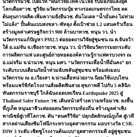
นวัตกรรม
วช. เปิดเวที “ผนึกวิจัย-เทคโนโลยี รับมือภัยแล้งยุค
โลกเดือด“
วช. ชูวิจัย-นวัตกรรมปุ๋ย ทางรอดเกษตรกรไทย ลด
ต้นทุนการผลิต-เพิ่มความยั่งยืน
วช. ดันโมเดล “น้ำมั่นคง ไม่ท่วม
ไม่แล้ง” ปั้นต้นแบบสงขลา–พัทลุง ตั้งเป้าช่วย 1.2 แสนครัวเรือน
สร้างมูลค่าเศรษฐกิจกว่า 900 ล้านบาท
วช. หนุน วว. นำ
นวัตกรรมแก้ปัญหา PM2.5 ต่อยอดงานวิจัยสู่ชุมชน ณ ต.จันจว้า
ใต้ อ.แม่จัน จ.เชียงราย
วช. หนุน วว. นำวิจัยนวัตกรรมยกระดับ
การผลิตกาแฟ และศูนย์ถ่ายทอดองค์ความรู้กาแฟครบวงจร ณ
อ.แม่จริม จ.น่าน
วช. หนุน มศว. “นวัตกรรมเพื่อน้ำที่มั่นคง” ยก
ระดับระบบเตือนภัยน้ำท่วมฉับพลันสู่ชุมชน พร้อมส่งมอบ
นวัตกรรม ณ อ.เวียงสา จ.น่าน
เสื้อหน่วยงาน นิยมใช้แบบไหน
พร้อมแชร์พิกัดโรงงานสั่งผลิต
ฟันสวย สุขภาพดี ไปกับ 5 คลินิก
ทันตกรรมราชบุรี ใกล้ฉัน
ถอดบทเรียน Earthquake 2025 สู่
Thailand Safer Future วช. เดินหน้าสร้างความพร้อม
วช. ลงพื้น
ที่ภูเก็ต หนุนอาชีวะต่อยอดนวัตกรรมท้องถิ่น สร้างมูลค่าเชิง
พาณิชย์สู่เวทีโลก
วช. ดัน “ดนตรีวิจัย” ปลุกอัตลักษณ์ภูเก็ต สู่เวที
สากลผ่านเสียงซิมโฟนี
กระทรวงอุตสาหกรรม มอบรางวัล CSR-
DIW 3 ระดับ เชิดชูโรงงานต้นแบบ“อุตสาหกรรมดี อยู่คู่ชุมชน