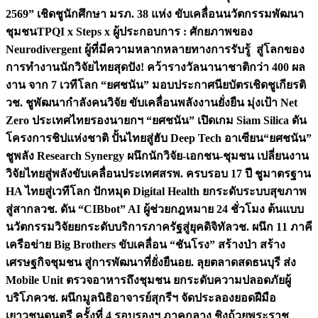
2569” เชิดชูนักศึกษา มรภ. 38 แห่ง ขับเคลื่อนนวัตกรรมพัฒนา
ชุมชน
TPQI x Steps x ผู้ประกอบการ : ศักยภาพของ
Neurodivergent ผู้ที่มีความหลากหลายทางการรับรู้ สู่โลกของ
การทำงาน
นักวิจัยไทยสุดปัง! คว้ารางวัลนานาชาติกว่า 400 ผล
งาน จาก 7 เวทีโลก “ยศชนัน” มอบประกาศนียบัตรเชิดชูเกียรติ
วช. ชูพัฒนากำลังคนวิจัย ขับเคลื่อนพลังงานยั่งยืน มุ่งเป้า Net
Zero ประเทศไทย
รองนายกฯ “ยศชนัน” เปิดเกม Siam Silica ดัน
โครงการชิปแห่งชาติ ปั้นไทยสู่ฮับ Deep Tech อาเซียน
“ยศชนัน”
ชูพลัง Research Synergy ผนึกนักวิจัย-เอกชน-ชุมชน เปลี่ยนงาน
วิจัยไทยสู่พลังขับเคลื่อนประเทศ
สรพ. ครบรอบ 17 ปี ชูมาตรฐาน
HA ไทยสู่เวทีโลก ปักหมุด Digital Health ยกระดับระบบสุขภาพ
สู่สากล
วช. ดัน “CIBbot” AI ผู้ช่วยกฎหมาย 24 ชั่วโมง ต้นแบบ
นวัตกรรมวิจัยยกระดับบริการภาครัฐสู่ยุคดิจิทัล
วช. ผนึก 11 ภาคี
เครือข่าย Big Brothers ขับเคลื่อน “ชันโรง” สร้างป่า สร้าง
เศรษฐกิจชุมชน สู่การพัฒนาที่ยั่งยืน
อย. ลุยตลาดสดธนบุรี ส่ง
Mobile Unit ตรวจอาหารถึงชุมชน ยกระดับความปลอดภัยผู้
บริโภค
วช. ผนึกมูลนิธิอาจารย์สุกรีฯ จัดประลองยอดฝีมือ
เยาวชนดนตรี ครั้งที่ 4 รอบรองฯ ภาคกลาง ชิงถ้วยพระราช