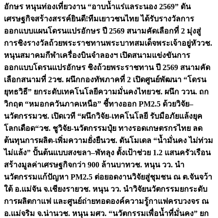
อักษร หนุนท่องเที่ยวงาน “อาบน้ำแร่แลระนอง 2569” ดัน
เศรษฐกิจสร้างสรรค์
ยินดี!ทีมเยาวชนไทย ได้รับรางวัลการ
ออกแบบแผนโดรนแปรอักษร ปี 2569 สนามคัดเลือกที่ 2 มุ่งสู่
การชิงรางวัลถ้วยพระราชทานพระบาทสมเด็จพระเจ้าอยู่หัว
วช.
หนุนสมาคมกีฬาเครื่องบินจำลองฯ เปิดสนามแข่งขันการ
ออกแบบโดรนแปรอักษร ชิงถ้วยพระราชทาน ปี 2569 สนามคัด
เลือกสนามที่ 2
วช. ผนึกกองทัพภาคที่ 2 เปิดศูนย์พัฒนา “โดรน
ยุทธวิธี” ยกระดับเทคโนโลยีความมั่นคงไทย
วช. ผนึก ววน. ถก
วิกฤต “หมอกควันภาคเหนือ” ชี้ทางออก PM2.5 ด้วยวิจัย–
นวัตกรรม
วช. เปิดเวที “ผนึกวิจัย-เทคโนโลยี รับมือภัยแล้งยุค
โลกเดือด“
วช. ชูวิจัย-นวัตกรรมปุ๋ย ทางรอดเกษตรกรไทย ลด
ต้นทุนการผลิต-เพิ่มความยั่งยืน
วช. ดันโมเดล “น้ำมั่นคง ไม่ท่วม
ไม่แล้ง” ปั้นต้นแบบสงขลา–พัทลุง ตั้งเป้าช่วย 1.2 แสนครัวเรือน
สร้างมูลค่าเศรษฐกิจกว่า 900 ล้านบาท
วช. หนุน วว. นำ
นวัตกรรมแก้ปัญหา PM2.5 ต่อยอดงานวิจัยสู่ชุมชน ณ ต.จันจว้า
ใต้ อ.แม่จัน จ.เชียงราย
วช. หนุน วว. นำวิจัยนวัตกรรมยกระดับ
การผลิตกาแฟ และศูนย์ถ่ายทอดองค์ความรู้กาแฟครบวงจร ณ
อ.แม่จริม จ.น่าน
วช. หนุน มศว. “นวัตกรรมเพื่อน้ำที่มั่นคง” ยก