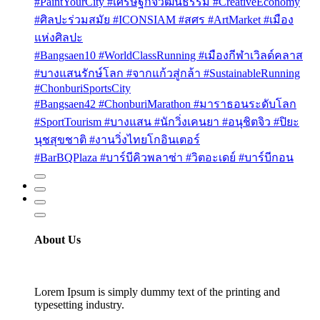
#PaintYourCity #เศรษฐกิจวัฒนธรรม #CreativeEconomy
#ศิลปะร่วมสมัย #ICONSIAM #สศร #ArtMarket #เมือง
แห่งศิลปะ
#Bangsaen10 #WorldClassRunning #เมืองกีฬาเวิลด์คลาส
#บางแสนรักษ์โลก #จากแก้วสู่กล้า #SustainableRunning
#ChonburiSportsCity
#Bangsaen42 #ChonburiMarathon #มาราธอนระดับโลก
#SportTourism #บางแสน #นักวิ่งเคนยา #อนุชิตจิว #ปิยะ
นุชสุขชาติ #งานวิ่งไทยโกอินเตอร์
#BarBQPlaza #บาร์บีคิวพลาซ่า #วิตอะเดย์ #บาร์บีกอน
About Us
Lorem Ipsum is simply dummy text of the printing and
typesetting industry.