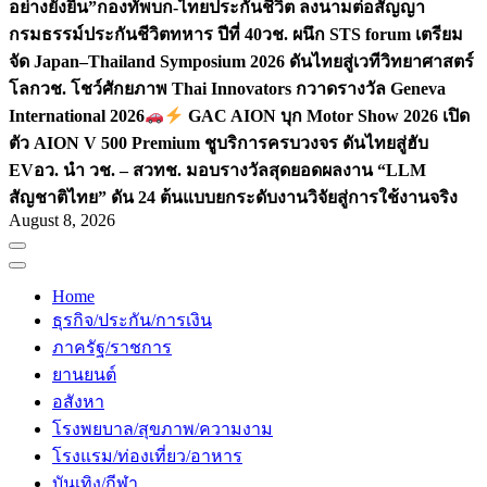
อย่างยั่งยืน”
กองทัพบก-ไทยประกันชีวิต ลงนามต่อสัญญา
กรมธรรม์ประกันชีวิตทหาร ปีที่ 40
วช. ผนึก STS forum เตรียม
จัด Japan–Thailand Symposium 2026 ดันไทยสู่เวทีวิทยาศาสตร์
โลก
วช. โชว์ศักยภาพ Thai Innovators กวาดรางวัล Geneva
International 2026
GAC AION บุก Motor Show 2026 เปิด
ตัว AION V 500 Premium ชูบริการครบวงจร ดันไทยสู่ฮับ
EV
อว. นำ วช. – สวทช. มอบรางวัลสุดยอดผลงาน “LLM
สัญชาติไทย” ดัน 24 ต้นแบบยกระดับงานวิจัยสู่การใช้งานจริง
August 8, 2026
Home
ธุรกิจ/ประกัน/การเงิน
ภาครัฐ/ราชการ
ยานยนต์
อสังหา
โรงพยบาล/สุขภาพ/ความงาม
โรงแรม/ท่องเที่ยว/อาหาร
บันเทิง/กีฬา