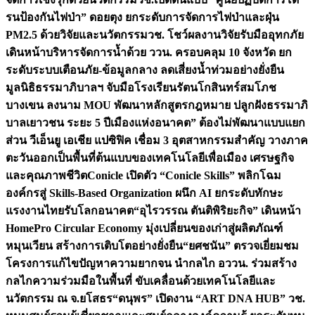
รนป้องกันไฟป่า” ดอยตุง ยกระดับการจัดการไฟป่าและฝุ่น
PM2.5 ด้วยวิจัยและนวัตกรรม
วช. โชว์ผลงานวิจัยรับมืออุทกภัย
เดินหน้าบริหารจัดการน้ำด้วย ววน. ครอบคลุม 10 จังหวัด ยก
ระดับระบบเตือนภัย-ข้อมูลกลาง ลดเสี่ยงน้ำท่วมอย่างยั่งยืน
มูลนิธิธรรมาภิบาลฯ จับมือโรงเรียนรัตนโกสินทร์สมโภช
บางเขน ลงนาม MOU พัฒนาหลักสูตรกฎหมาย ปลูกฝังธรรมาภิ
บาลเยาวชน ระยะ 5 ปี
เมืองแห่งอนาคต” ต้องไม่พัฒนาแบบแยก
ส่วน วีเอ็นยู เอเชีย แปซิฟิค เชื่อม 3 อุตสาหกรรมสำคัญ วางภาค
ตะวันออกเป็นพื้นที่ต้นแบบของเทคโนโลยีเพื่อเมือง เศรษฐกิจ
และคุณภาพชีวิต
Conicle เปิดตัว “Conicle Skills” พลิกโฉม
องค์กรสู่ Skills-Based Organization ผนึก AI ยกระดับทักษะ
แรงงานไทยรับโลกอนาคต
“อุไรวรรณ ตันติพิริยะกิจ” เดินหน้า
HomePro Circular Economy มุ่งเปลี่ยนของเก่าสู่ผลิตภัณฑ์
หมุนเวียน สร้างการเติบโตอย่างยั่งยืน
“ยศชนัน” ตรวจเยี่ยมชม
โครงการแก้ไขปัญหาความยากจน นำกลไก อววน. ร่วมสร้าง
กลไกความร่วมมือในพื้นที่ ขับเคลื่อนด้วยเทคโนโลยีและ
นวัตกรรม ณ จ.ยโสธร
“ดนุพร” เปิดงาน “ART DNA HUB” วช.