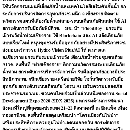
ใช้นวัตกรรมแผนที่เสี่ยงภัยน้ำและเทคโนโลยีเสริมคันกั้นน้ำ ยก
ระดับการบริหารจัดการอุทกภัย
วช. ผนึก จ.เชียงราย ติดตาม
นวัตกรรมแผนที่เสี่ยงภัยน้ำแม่สาย-ระบบเตือนภัยดินถล่ม ใช้ AI
ยกระดับการรับมือภัยพิบัติ
วช. – มช. นำ “FloodBoy” ยกระดับ
เฝ้าระวังน้ำท่วมเชียงราย ใช้ Blockchain และ AI แจ้งเตือนภัย
แบบเรียลไทม์ หนุนชุมชนรับมืออุทกภัยอย่างมีประสิทธิภาพ
วช.
ส่งมอบนวัตกรรม Hydro Vision Plus/AI ให้ ต.นางแล
จ.เชียงราย ยกระดับระบบเฝ้าระวัง-เตือนภัยน้ำท่วมชุมชนด้วย
AI
วช. ลงพื้นที่ “ฝายเชียงราย” ติดตามนวัตกรรมระบบเตือนภัย
น้ำท่วม ยกระดับการบริหารจัดการน้ำ รับมืออุทกภัยอย่างมีประ
สิทธิภาพ
วช. ผนึกเชียงราย-เครือข่ายวิจัย โชว์นวัตกรรมรับมือ
อุทกภัย ยกระดับระบบเตือนภัย-โดรน-AI เสริมความปลอดภัย
ประชาชน
รมว.พม. ชวนคนไทยร่วมเป็นส่วนหนึ่งของงาน Social
Development Expo 2026 (SDX 2026) มหกรรมด้านการพัฒนา
สังคมที่ใหญ่ที่สุดของประเทศ 21–23 สิงหาคมนี้ ณ อิมแพ็ค เมือง
ทองธานี
วช. ลงพื้นที่ดอยตุง เตรียมนำ “โดรนป้องกันไฟป่า”
เสริมประสิทธิภาพควบคุมไฟป่า-ลดหมอกควัน ยกระดับการ
จัดการเชิงรุกด้วยนวัตกรรม
วช.เปิดต้นแบบ “ศูนย์ปฏิบัติการโด