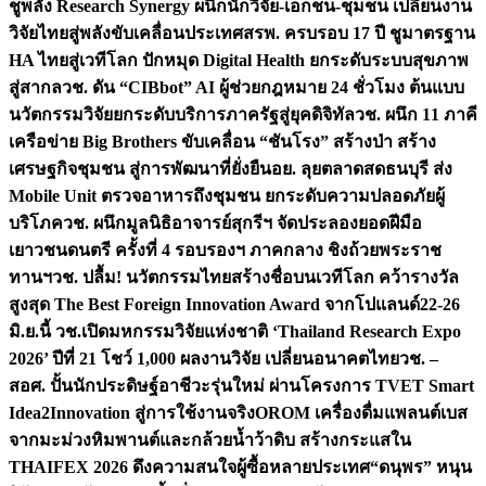
ชูพลัง Research Synergy ผนึกนักวิจัย-เอกชน-ชุมชน เปลี่ยนงาน
วิจัยไทยสู่พลังขับเคลื่อนประเทศ
สรพ. ครบรอบ 17 ปี ชูมาตรฐาน
HA ไทยสู่เวทีโลก ปักหมุด Digital Health ยกระดับระบบสุขภาพ
สู่สากล
วช. ดัน “CIBbot” AI ผู้ช่วยกฎหมาย 24 ชั่วโมง ต้นแบบ
นวัตกรรมวิจัยยกระดับบริการภาครัฐสู่ยุคดิจิทัล
วช. ผนึก 11 ภาคี
เครือข่าย Big Brothers ขับเคลื่อน “ชันโรง” สร้างป่า สร้าง
เศรษฐกิจชุมชน สู่การพัฒนาที่ยั่งยืน
อย. ลุยตลาดสดธนบุรี ส่ง
Mobile Unit ตรวจอาหารถึงชุมชน ยกระดับความปลอดภัยผู้
บริโภค
วช. ผนึกมูลนิธิอาจารย์สุกรีฯ จัดประลองยอดฝีมือ
เยาวชนดนตรี ครั้งที่ 4 รอบรองฯ ภาคกลาง ชิงถ้วยพระราช
ทานฯ
วช. ปลื้ม! นวัตกรรมไทยสร้างชื่อบนเวทีโลก คว้ารางวัล
สูงสุด The Best Foreign Innovation Award จากโปแลนด์
22-26
มิ.ย.นี้ วช.เปิดมหกรรมวิจัยแห่งชาติ ‘Thailand Research Expo
2026’ ปีที่ 21 โชว์ 1,000 ผลงานวิจัย เปลี่ยนอนาคตไทย
วช. –
สอศ. ปั้นนักประดิษฐ์อาชีวะรุ่นใหม่ ผ่านโครงการ TVET Smart
Idea2Innovation สู่การใช้งานจริง
OROM เครื่องดื่มแพลนต์เบส
จากมะม่วงหิมพานต์และกล้วยน้ำว้าดิบ สร้างกระแสใน
THAIFEX 2026 ดึงความสนใจผู้ซื้อหลายประเทศ
“ดนุพร” หนุน