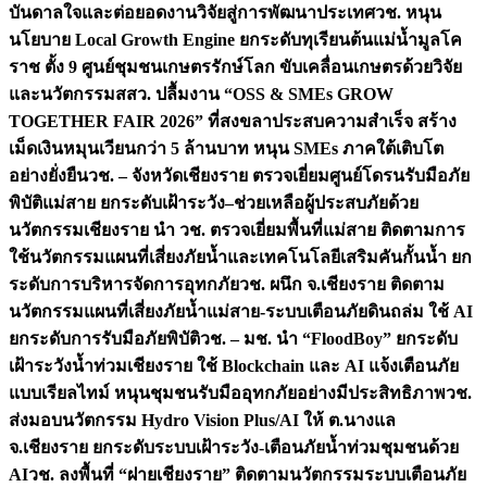
บันดาลใจและต่อยอดงานวิจัยสู่การพัฒนาประเทศ
วช. หนุน
นโยบาย Local Growth Engine ยกระดับทุเรียนต้นแม่น้ำมูลโค
ราช ตั้ง 9 ศูนย์ชุมชนเกษตรรักษ์โลก ขับเคลื่อนเกษตรด้วยวิจัย
และนวัตกรรม
สสว. ปลื้มงาน “OSS & SMEs GROW
TOGETHER FAIR 2026” ที่สงขลาประสบความสำเร็จ สร้าง
เม็ดเงินหมุนเวียนกว่า 5 ล้านบาท หนุน SMEs ภาคใต้เติบโต
อย่างยั่งยืน
วช. – จังหวัดเชียงราย ตรวจเยี่ยมศูนย์โดรนรับมือภัย
พิบัติแม่สาย ยกระดับเฝ้าระวัง–ช่วยเหลือผู้ประสบภัยด้วย
นวัตกรรม
เชียงราย นำ วช. ตรวจเยี่ยมพื้นที่แม่สาย ติดตามการ
ใช้นวัตกรรมแผนที่เสี่ยงภัยน้ำและเทคโนโลยีเสริมคันกั้นน้ำ ยก
ระดับการบริหารจัดการอุทกภัย
วช. ผนึก จ.เชียงราย ติดตาม
นวัตกรรมแผนที่เสี่ยงภัยน้ำแม่สาย-ระบบเตือนภัยดินถล่ม ใช้ AI
ยกระดับการรับมือภัยพิบัติ
วช. – มช. นำ “FloodBoy” ยกระดับ
เฝ้าระวังน้ำท่วมเชียงราย ใช้ Blockchain และ AI แจ้งเตือนภัย
แบบเรียลไทม์ หนุนชุมชนรับมืออุทกภัยอย่างมีประสิทธิภาพ
วช.
ส่งมอบนวัตกรรม Hydro Vision Plus/AI ให้ ต.นางแล
จ.เชียงราย ยกระดับระบบเฝ้าระวัง-เตือนภัยน้ำท่วมชุมชนด้วย
AI
วช. ลงพื้นที่ “ฝายเชียงราย” ติดตามนวัตกรรมระบบเตือนภัย