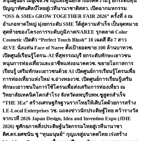
หนุนศูนย์รวมผู้เชี่ยวชาญและศูนย์กลางองค์ความรู้ ยกระดับทุน
ปัญญาทัศนศิลป์ไทยสู่เวทีนานาชาติ
สสว. เปิดฉากมหกรรม
“OSS & SMEs GROW TOGETHER FAIR 2026” ครั้งที่ 4 ณ
อำเภอหาดใหญ่ มุ่งยกระดับ SME ใต้สู่ความสำเร็จ เป็นจุดหมาย
สุดท้ายของโครงการระดับภูมิภาค
NAREE รุกตลาด Color
Cosmetic เปิดตัว “Perfect Touch Blush” 18 เฉดสี ดึง 7 สาว
4EVE นั่งแท่น Face of Naree ตั้งเป้ายอดขาย 100 ล้านบาท
วช.
เปิดศูนย์เรียนรู้โดรน–AI ที่สุพรรณบุรี ยกระดับทักษะเยาวชน
หนุนการท่องเที่ยวและอาชีพแห่งอนาคต
วช. ขยายโอกาสการ
เรียนรู้ เสริมทักษะเยาวชนด้วย AI เปิดศูนย์การเรียนรู้โดรนเพื่อ
การท่องเที่ยวแห่งใหม่ จ.อ่างทอง
วช. เปิดศูนย์การเรียนรู้เสริม
ทักษะเยาวชนในการใช้โดรนเพื่อส่งเสริมการท่องเที่ยว ณ
วิทยาลัยเทคนิคโคกสำโรง จังหวัดลพบุรี
บพท.ชูสูตรสำเร็จ
“THE 3Ea” สร้างเศรษฐกิจฐานรากไทยให้เติบโตด้วยการสร้าง
LE-Local Enterprises
วช. แถลงข่าวนักประดิษฐ์ไทย คว้ารางวัล
จากเวที 2026 Japan Design, Idea and Invention Expo (JDIE
2026) ชูศักยภาพสิ่งประดิษฐ์นวัตกรรมไทยสู่เวทีนานาชา
ติ
ศ.ดร.ยศชนัน ชู “ทุนมนุษย์” กุญแจสู่อนาคตไทย เร่งสร้าง