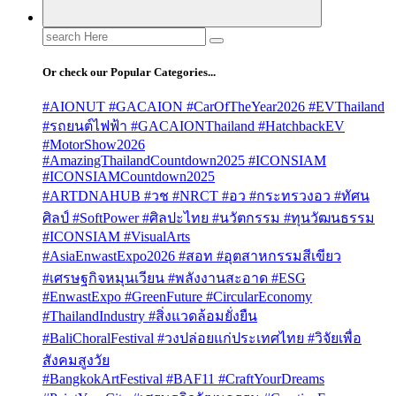
Search
for:
Or check our Popular Categories...
#AIONUT #GACAION #CarOfTheYear2026 #EVThailand
#รถยนต์ไฟฟ้า #GACAIONThailand #HatchbackEV
#MotorShow2026
#AmazingThailandCountdown2025 #ICONSIAM
#ICONSIAMCountdown2025
#ARTDNAHUB #วช #NRCT #อว #กระทรวงอว #ทัศน
ศิลป์ #SoftPower #ศิลปะไทย #นวัตกรรม #ทุนวัฒนธรรม
#ICONSIAM #VisualArts
#AsiaEnwastExpo2026 #สอท #อุตสาหกรรมสีเขียว
#เศรษฐกิจหมุนเวียน #พลังงานสะอาด #ESG
#EnwastExpo #GreenFuture #CircularEconomy
#ThailandIndustry #สิ่งแวดล้อมยั่งยืน
#BaliChoralFestival #วงปล่อยแก่ประเทศไทย #วิจัยเพื่อ
สังคมสูงวัย
#BangkokArtFestival #BAF11 #CraftYourDreams