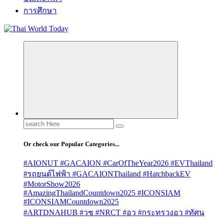
การศึกษา
Search
for:
Or check our Popular Categories...
#AIONUT #GACAION #CarOfTheYear2026 #EVThailand
#รถยนต์ไฟฟ้า #GACAIONThailand #HatchbackEV
#MotorShow2026
#AmazingThailandCountdown2025 #ICONSIAM
#ICONSIAMCountdown2025
#ARTDNAHUB #วช #NRCT #อว #กระทรวงอว #ทัศน