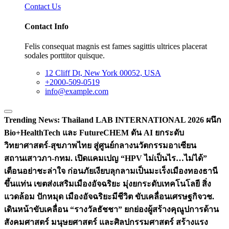
Contact Us
Contact Info
Felis consequat magnis est fames sagittis ultrices placerat
sodales porttitor quisque.
12 Cliff Dt, New York 00052, USA
+2000-509-0519
info@example.com
Trending News:
Thailand LAB INTERNATIONAL 2026 ผนึก
Bio+HealthTech และ FutureCHEM ดัน AI ยกระดับ
วิทยาศาสตร์-สุขภาพไทย สู่ศูนย์กลางนวัตกรรมอาเซียน
สถานเสาวภา-กทม. เปิดแคมเปญ “HPV ไม่เป็นไร…ไม่ได้”
เตือนอย่าชะล่าใจ ก่อนภัยเงียบลุกลามเป็นมะเร็ง
เมืองทองธานี
ขึ้นแท่น เขตส่งเสริมเมืองอัจฉริยะ มุ่งยกระดับเทคโนโลยี สิ่ง
แวดล้อม ปักหมุด เมืองอัจฉริยะมีชีวิต ขับเคลื่อนเศรษฐกิจ
วช.
เดินหน้าขับเคลื่อน “รางวัลธัชชา” ยกย่องผู้สร้างคุณูปการด้าน
สังคมศาสตร์ มนุษยศาสตร์ และศิลปกรรมศาสตร์ สร้างแรง