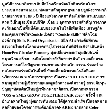
มูลนิธิธรรมาภิบาลฯ จับมือโรงเรียนรัตนโกสินทร์สมโภช
บางเขน ลงนาม MOU พัฒนาหลักสูตรกฎหมาย ปลูกฝังธรรมาภิ
บาลเยาวชน ระยะ 5 ปี
เมืองแห่งอนาคต” ต้องไม่พัฒนาแบบแยก
ส่วน วีเอ็นยู เอเชีย แปซิฟิค เชื่อม 3 อุตสาหกรรมสำคัญ วางภาค
ตะวันออกเป็นพื้นที่ต้นแบบของเทคโนโลยีเพื่อเมือง เศรษฐกิจ
และคุณภาพชีวิต
Conicle เปิดตัว “Conicle Skills” พลิกโฉม
องค์กรสู่ Skills-Based Organization ผนึก AI ยกระดับทักษะ
แรงงานไทยรับโลกอนาคต
“อุไรวรรณ ตันติพิริยะกิจ” เดินหน้า
HomePro Circular Economy มุ่งเปลี่ยนของเก่าสู่ผลิตภัณฑ์
หมุนเวียน สร้างการเติบโตอย่างยั่งยืน
“ยศชนัน” ตรวจเยี่ยมชม
โครงการแก้ไขปัญหาความยากจน นำกลไก อววน. ร่วมสร้าง
กลไกความร่วมมือในพื้นที่ ขับเคลื่อนด้วยเทคโนโลยีและ
นวัตกรรม ณ จ.ยโสธร
“ดนุพร” เปิดงาน “ART DNA HUB” วช.
หนุนศูนย์รวมผู้เชี่ยวชาญและศูนย์กลางองค์ความรู้ ยกระดับทุน
ปัญญาทัศนศิลป์ไทยสู่เวทีนานาชาติ
สสว. เปิดฉากมหกรรม
“OSS & SMEs GROW TOGETHER FAIR 2026” ครั้งที่ 4 ณ
อำเภอหาดใหญ่ มุ่งยกระดับ SME ใต้สู่ความสำเร็จ เป็นจุดหมาย
สุดท้ายของโครงการระดับภูมิภาค
NAREE รุกตลาด Color