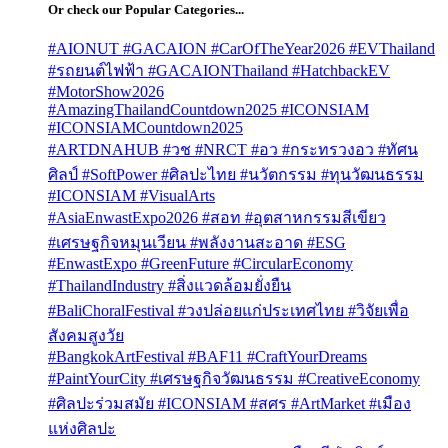
Or check our Popular Categories...
#AIONUT #GACAION #CarOfTheYear2026 #EVThailand
#รถยนต์ไฟฟ้า #GACAIONThailand #HatchbackEV
#MotorShow2026
#AmazingThailandCountdown2025 #ICONSIAM
#ICONSIAMCountdown2025
#ARTDNAHUB #วช #NRCT #อว #กระทรวงอว #ทัศน
ศิลป์ #SoftPower #ศิลปะไทย #นวัตกรรม #ทุนวัฒนธรรม
#ICONSIAM #VisualArts
#AsiaEnwastExpo2026 #สอท #อุตสาหกรรมสีเขียว
#เศรษฐกิจหมุนเวียน #พลังงานสะอาด #ESG
#EnwastExpo #GreenFuture #CircularEconomy
#ThailandIndustry #สิ่งแวดล้อมยั่งยืน
#BaliChoralFestival #วงปล่อยแก่ประเทศไทย #วิจัยเพื่อ
สังคมสูงวัย
#BangkokArtFestival #BAF11 #CraftYourDreams
#PaintYourCity #เศรษฐกิจวัฒนธรรม #CreativeEconomy
#ศิลปะร่วมสมัย #ICONSIAM #สศร #ArtMarket #เมือง
แห่งศิลปะ