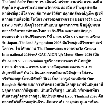
Thailand Safer Future วช. เดินหน้าสร้างความพร้อม
วช. ลงพื้น
ที่ภูเก็ต หนุนอาชีวะต่อยอดนวัตกรรมท้องถิ่น สร้างมูลค่าเชิง
พาณิชย์สู่เวทีโลก
วช. ดัน “ดนตรีวิจัย” ปลุกอัตลักษณ์ภูเก็ต สู่เวที
สากลผ่านเสียงซิมโฟนี
กระทรวงอุตสาหกรรม มอบรางวัล CSR-
DIW 3 ระดับ เชิดชูโรงงานต้นแบบ“อุตสาหกรรมดี อยู่คู่ชุมชน
อย่างยั่งยืน”
กองทัพบก-ไทยประกันชีวิต ลงนามต่อสัญญา
กรมธรรม์ประกันชีวิตทหาร ปีที่ 40
วช. ผนึก STS forum เตรียม
จัด Japan–Thailand Symposium 2026 ดันไทยสู่เวทีวิทยาศาสตร์
โลก
วช. โชว์ศักยภาพ Thai Innovators กวาดรางวัล Geneva
International 2026
🚗⚡️ GAC AION บุก Motor Show 2026 เปิด
ตัว AION V 500 Premium ชูบริการครบวงจร ดันไทยสู่ฮับ
EV
อว. นำ วช. – สวทช. มอบรางวัลสุดยอดผลงาน “LLM
สัญชาติไทย” ดัน 24 ต้นแบบยกระดับงานวิจัยสู่การใช้งาน
จริง
“ยอดยุทธ์ดาบพิทักษ์” ฟีเวอร์กลางกรุง! รอบพิเศษ One
Bangkok คึกคัก แขกกว่าพันคนร่วมเปิดโลกยุทธภพจีน
ปทุมธานี
ปลุกตลาดเก่าวิถีชุมชน! เดินหน้าฟื้นฟู 4 แลนด์มาร์กท่องเที่ยว
ดันเศรษฐกิจฐานรากสู่ระดับประเทศ
Pet Expo Thailand 2026 ดัน
ตลาดสัตว์เลี้ยงทะลุพันล้าน เปิดเทรนด์ Longevity ดูแล “เพื่อน