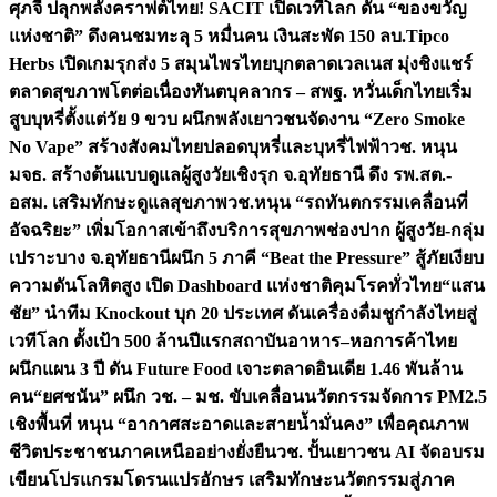
ศุภจี ปลุกพลังคราฟต์ไทย! SACIT เปิดเวทีโลก ดัน “ของขวัญ
แห่งชาติ” ดึงคนชมทะลุ 5 หมื่นคน เงินสะพัด 150 ลบ.
Tipco
Herbs เปิดเกมรุกส่ง 5 สมุนไพรไทยบุกตลาดเวลเนส มุ่งชิงแชร์
ตลาดสุขภาพโตต่อเนื่อง
ทันตบุคลากร – สพฐ. หวั่นเด็กไทยเริ่ม
สูบบุหรี่ตั้งแต่วัย 9 ขวบ ผนึกพลังเยาวชนจัดงาน “Zero Smoke
No Vape” สร้างสังคมไทยปลอดบุหรี่และบุหรี่ไฟฟ้า
วช. หนุน
มจธ. สร้างต้นแบบดูแลผู้สูงวัยเชิงรุก จ.อุทัยธานี ดึง รพ.สต.-
อสม. เสริมทักษะดูแลสุขภาพ
วช.หนุน “รถทันตกรรมเคลื่อนที่
อัจฉริยะ” เพิ่มโอกาสเข้าถึงบริการสุขภาพช่องปาก ผู้สูงวัย-กลุ่ม
เปราะบาง จ.อุทัยธานี
ผนึก 5 ภาคี “Beat the Pressure” สู้ภัยเงียบ
ความดันโลหิตสูง เปิด Dashboard แห่งชาติคุมโรคทั่วไทย
“แสน
ชัย” นำทีม Knockout บุก 20 ประเทศ ดันเครื่องดื่มชูกำลังไทยสู่
เวทีโลก ตั้งเป้า 500 ล้านปีแรก
สถาบันอาหาร–หอการค้าไทย
ผนึกแผน 3 ปี ดัน Future Food เจาะตลาดอินเดีย 1.46 พันล้าน
คน
“ยศชนัน” ผนึก วช. – มช. ขับเคลื่อนนวัตกรรมจัดการ PM2.5
เชิงพื้นที่ หนุน “อากาศสะอาดและสายน้ำมั่นคง” เพื่อคุณภาพ
ชีวิตประชาชนภาคเหนืออย่างยั่งยืน
วช. ปั้นเยาวชน AI จัดอบรม
เขียนโปรแกรมโดรนแปรอักษร เสริมทักษะนวัตกรรมสู่ภาค