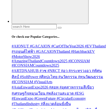
Search
for:
Or check our Popular Categories...
#AIONUT #GACAION #CarOfTheYear2026 #EVThailand
#รถยนต์ไฟฟ้า #GACAIONThailand #HatchbackEV
#MotorShow2026
#AmazingThailandCountdown2025 #ICONSIAM
#ICONSIAMCountdown2025
#ARTDNAHUB #วช #NRCT #อว #กระทรวงอว #ทัศน
ศิลป์ #SoftPower #ศิลปะไทย #นวัตกรรม #ทุนวัฒนธรรม
#ICONSIAM #VisualArts
#AsiaEnwastExpo2026 #สอท #อุตสาหกรรมสีเขียว
#เศรษฐกิจหมุนเวียน #พลังงานสะอาด #ESG
#EnwastExpo #GreenFuture #CircularEconomy
#ThailandIndustry #สิ่งแวดล้อมยั่งยืน