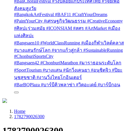
#BaliChoralFestival #วงปล่อยแก่ประเทศไทย #วิจัยเพื่อ
สังคมสูงวัย
#BangkokArtFestival #BAF11 #CraftYourDreams
#PaintYourCity #เศรษฐกิจวัฒนธรรม #CreativeEconomy
#ศิลปะร่วมสมัย #ICONSIAM #สศร #ArtMarket #เมือง
แห่งศิลปะ
#Bangsaen10 #WorldClassRunning #เมืองกีฬาเวิลด์คลาส
#บางแสนรักษ์โลก #จากแก้วสู่กล้า #SustainableRunning
#ChonburiSportsCity
#Bangsaen42 #ChonburiMarathon #มาราธอนระดับโลก
#SportTourism #บางแสน #นักวิ่งเคนยา #อนุชิตจิว #ปิยะ
นุชสุขชาติ #งานวิ่งไทยโกอินเตอร์
#BarBQPlaza #บาร์บีคิวพลาซ่า #วิตอะเดย์ #บาร์บีกอน
Home
1782790026300
1782790026300