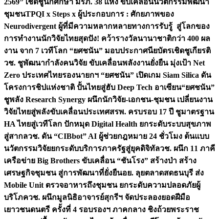
2569” เชิดชูนักศึกษา มรภ. 38 แห่ง ขับเคลื่อนนวัตกรรมพัฒนา
ชุมชน
TPQI x Steps x ผู้ประกอบการ : ศักยภาพของ
Neurodivergent ผู้ที่มีความหลากหลายทางการรับรู้ สู่โลกของ
การทำงาน
นักวิจัยไทยสุดปัง! คว้ารางวัลนานาชาติกว่า 400 ผล
งาน จาก 7 เวทีโลก “ยศชนัน” มอบประกาศนียบัตรเชิดชูเกียรติ
วช. ชูพัฒนากำลังคนวิจัย ขับเคลื่อนพลังงานยั่งยืน มุ่งเป้า Net
Zero ประเทศไทย
รองนายกฯ “ยศชนัน” เปิดเกม Siam Silica ดัน
โครงการชิปแห่งชาติ ปั้นไทยสู่ฮับ Deep Tech อาเซียน
“ยศชนัน”
ชูพลัง Research Synergy ผนึกนักวิจัย-เอกชน-ชุมชน เปลี่ยนงาน
วิจัยไทยสู่พลังขับเคลื่อนประเทศ
สรพ. ครบรอบ 17 ปี ชูมาตรฐาน
HA ไทยสู่เวทีโลก ปักหมุด Digital Health ยกระดับระบบสุขภาพ
สู่สากล
วช. ดัน “CIBbot” AI ผู้ช่วยกฎหมาย 24 ชั่วโมง ต้นแบบ
นวัตกรรมวิจัยยกระดับบริการภาครัฐสู่ยุคดิจิทัล
วช. ผนึก 11 ภาคี
เครือข่าย Big Brothers ขับเคลื่อน “ชันโรง” สร้างป่า สร้าง
เศรษฐกิจชุมชน สู่การพัฒนาที่ยั่งยืน
อย. ลุยตลาดสดธนบุรี ส่ง
Mobile Unit ตรวจอาหารถึงชุมชน ยกระดับความปลอดภัยผู้
บริโภค
วช. ผนึกมูลนิธิอาจารย์สุกรีฯ จัดประลองยอดฝีมือ
เยาวชนดนตรี ครั้งที่ 4 รอบรองฯ ภาคกลาง ชิงถ้วยพระราช