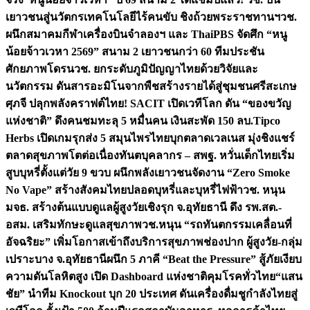
เยาวชนสู่นวัตกรเทคโนโลยีไร้คนขับ ชิงถ้วยพระราชทานฯ
วช.
ผนึกสมาคมกีฬาเครื่องบินจำลองฯ และ ThaiPBS จัดศึก “หนู
น้อยจ้าวเวหา 2569” สนาม 2 เยาวชนกว่า 60 ทีมประชัน
ศักยภาพโดรน
วช. ยกระดับภูมิปัญญาไทยด้วยวิจัยและ
นวัตกรรม ดันสารอะมิโนจากพืชสร้างรายได้สู่ชุมชนศรีสะเกษ
ศุภจี ปลุกพลังคราฟต์ไทย! SACIT เปิดเวทีโลก ดัน “ของขวัญ
แห่งชาติ” ดึงคนชมทะลุ 5 หมื่นคน เงินสะพัด 150 ลบ.
Tipco
Herbs เปิดเกมรุกส่ง 5 สมุนไพรไทยบุกตลาดเวลเนส มุ่งชิงแชร์
ตลาดสุขภาพโตต่อเนื่อง
ทันตบุคลากร – สพฐ. หวั่นเด็กไทยเริ่ม
สูบบุหรี่ตั้งแต่วัย 9 ขวบ ผนึกพลังเยาวชนจัดงาน “Zero Smoke
No Vape” สร้างสังคมไทยปลอดบุหรี่และบุหรี่ไฟฟ้า
วช. หนุน
มจธ. สร้างต้นแบบดูแลผู้สูงวัยเชิงรุก จ.อุทัยธานี ดึง รพ.สต.-
อสม. เสริมทักษะดูแลสุขภาพ
วช.หนุน “รถทันตกรรมเคลื่อนที่
อัจฉริยะ” เพิ่มโอกาสเข้าถึงบริการสุขภาพช่องปาก ผู้สูงวัย-กลุ่ม
เปราะบาง จ.อุทัยธานี
ผนึก 5 ภาคี “Beat the Pressure” สู้ภัยเงียบ
ความดันโลหิตสูง เปิด Dashboard แห่งชาติคุมโรคทั่วไทย
“แสน
ชัย” นำทีม Knockout บุก 20 ประเทศ ดันเครื่องดื่มชูกำลังไทยสู่