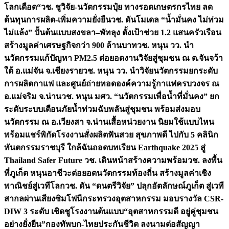
โลกเดือด“
วช. ชูวิจัย-นวัตกรรมปุ๋ย ทางรอดเกษตรกรไทย ลด
ต้นทุนการผลิต-เพิ่มความยั่งยืน
วช. ดันโมเดล “น้ำมั่นคง ไม่ท่วม
ไม่แล้ง” ปั้นต้นแบบสงขลา–พัทลุง ตั้งเป้าช่วย 1.2 แสนครัวเรือน
สร้างมูลค่าเศรษฐกิจกว่า 900 ล้านบาท
วช. หนุน วว. นำ
นวัตกรรมแก้ปัญหา PM2.5 ต่อยอดงานวิจัยสู่ชุมชน ณ ต.จันจว้า
ใต้ อ.แม่จัน จ.เชียงราย
วช. หนุน วว. นำวิจัยนวัตกรรมยกระดับ
การผลิตกาแฟ และศูนย์ถ่ายทอดองค์ความรู้กาแฟครบวงจร ณ
อ.แม่จริม จ.น่าน
วช. หนุน มศว. “นวัตกรรมเพื่อน้ำที่มั่นคง” ยก
ระดับระบบเตือนภัยน้ำท่วมฉับพลันสู่ชุมชน พร้อมส่งมอบ
นวัตกรรม ณ อ.เวียงสา จ.น่าน
เสื้อหน่วยงาน นิยมใช้แบบไหน
พร้อมแชร์พิกัดโรงงานสั่งผลิต
ฟันสวย สุขภาพดี ไปกับ 5 คลินิก
ทันตกรรมราชบุรี ใกล้ฉัน
ถอดบทเรียน Earthquake 2025 สู่
Thailand Safer Future วช. เดินหน้าสร้างความพร้อม
วช. ลงพื้น
ที่ภูเก็ต หนุนอาชีวะต่อยอดนวัตกรรมท้องถิ่น สร้างมูลค่าเชิง
พาณิชย์สู่เวทีโลก
วช. ดัน “ดนตรีวิจัย” ปลุกอัตลักษณ์ภูเก็ต สู่เวที
สากลผ่านเสียงซิมโฟนี
กระทรวงอุตสาหกรรม มอบรางวัล CSR-
DIW 3 ระดับ เชิดชูโรงงานต้นแบบ“อุตสาหกรรมดี อยู่คู่ชุมชน
อย่างยั่งยืน”
กองทัพบก-ไทยประกันชีวิต ลงนามต่อสัญญา