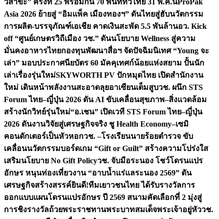
วิสาขะ” ครั้งที่ 25 พร้อมกัน 70 พื้นที่ทั่วไทย 31 พ.ค.นี้
ProPak
Asia 2026 ย้ายสู่ “อิมแพ็ค เมืองทองฯ” ดันไทยสู่ฮับนวัตกรรม
การผลิต-บรรจุภัณฑ์เอเชีย คาดเงินสะพัด 5.5 พันล้าน
อว. Kick
off “ศูนย์เกษตรวิถีเมือง วช.” ดันนโยบาย Wellness สู่ความ
มั่นคงอาหารไทย
กองทุนพัฒนาสื่อฯ จัดปัจฉิมนิเทศ “Young จะ
เล่า” มอบประกาศนียบัตร 60 มัคคุเทศก์น้อยแห่งสยาม ปั้นนัก
เล่าเรื่องรุ่นใหม่
SKYWORTH PV ปักหมุดไทย เปิดสำนักงาน
ใหม่ เดินหน้าพลังงานสะอาดลุยอาเซียนเต็มสูบ
วช. ผนึก STS
Forum ไทย–ญี่ปุ่น 2026 ดัน AI ขับเคลื่อนสุขภาพ–สิ่งแวดล้อม
สร้างนักวิทย์รุ่นใหม่
“อ.เชน” เปิดเวที STS Forum ไทย–ญี่ปุ่น
2026 ดันงานวิจัยสู่เศรษฐกิจจริง ชู Health Economy–เซมิ
คอนดักเตอร์เป็นหัวหอก
วช. –โรงเรียนนายร้อยตำรวจ ขับ
เคลื่อนนวัตกรรมบอร์ดเกม “Gift or Guilt” สร้างความโปร่งใส
เสริมนโยบาย No Gift Policy
วช. จับมือระนอง โชว์โดรนแปร
อักษร หนุนท่องเที่ยวงาน “อาบน้ำแร่แลระนอง 2569” ดัน
เศรษฐกิจสร้างสรรค์
ยินดี!ทีมเยาวชนไทย ได้รับรางวัลการ
ออกแบบแผนโดรนแปรอักษร ปี 2569 สนามคัดเลือกที่ 2 มุ่งสู่
การชิงรางวัลถ้วยพระราชทานพระบาทสมเด็จพระเจ้าอยู่หัว
วช.