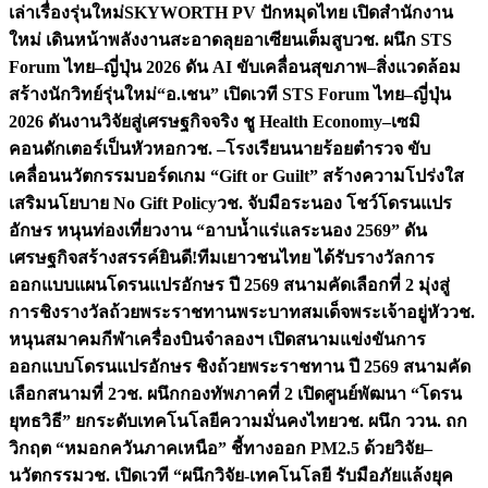
เล่าเรื่องรุ่นใหม่
SKYWORTH PV ปักหมุดไทย เปิดสำนักงาน
ใหม่ เดินหน้าพลังงานสะอาดลุยอาเซียนเต็มสูบ
วช. ผนึก STS
Forum ไทย–ญี่ปุ่น 2026 ดัน AI ขับเคลื่อนสุขภาพ–สิ่งแวดล้อม
สร้างนักวิทย์รุ่นใหม่
“อ.เชน” เปิดเวที STS Forum ไทย–ญี่ปุ่น
2026 ดันงานวิจัยสู่เศรษฐกิจจริง ชู Health Economy–เซมิ
คอนดักเตอร์เป็นหัวหอก
วช. –โรงเรียนนายร้อยตำรวจ ขับ
เคลื่อนนวัตกรรมบอร์ดเกม “Gift or Guilt” สร้างความโปร่งใส
เสริมนโยบาย No Gift Policy
วช. จับมือระนอง โชว์โดรนแปร
อักษร หนุนท่องเที่ยวงาน “อาบน้ำแร่แลระนอง 2569” ดัน
เศรษฐกิจสร้างสรรค์
ยินดี!ทีมเยาวชนไทย ได้รับรางวัลการ
ออกแบบแผนโดรนแปรอักษร ปี 2569 สนามคัดเลือกที่ 2 มุ่งสู่
การชิงรางวัลถ้วยพระราชทานพระบาทสมเด็จพระเจ้าอยู่หัว
วช.
หนุนสมาคมกีฬาเครื่องบินจำลองฯ เปิดสนามแข่งขันการ
ออกแบบโดรนแปรอักษร ชิงถ้วยพระราชทาน ปี 2569 สนามคัด
เลือกสนามที่ 2
วช. ผนึกกองทัพภาคที่ 2 เปิดศูนย์พัฒนา “โดรน
ยุทธวิธี” ยกระดับเทคโนโลยีความมั่นคงไทย
วช. ผนึก ววน. ถก
วิกฤต “หมอกควันภาคเหนือ” ชี้ทางออก PM2.5 ด้วยวิจัย–
นวัตกรรม
วช. เปิดเวที “ผนึกวิจัย-เทคโนโลยี รับมือภัยแล้งยุค