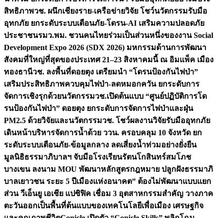
สิทธิภาพ
วช. ผนึกเชียงราย-เครือข่ายวิจัย โชว์นวัตกรรมรับมือ
อุทกภัย ยกระดับระบบเตือนภัย-โดรน-AI เสริมความปลอดภัย
ประชาชน
รมว.พม. ชวนคนไทยร่วมเป็นส่วนหนึ่งของงาน Social
Development Expo 2026 (SDX 2026) มหกรรมด้านการพัฒนา
สังคมที่ใหญ่ที่สุดของประเทศ 21–23 สิงหาคมนี้ ณ อิมแพ็ค เมือง
ทองธานี
วช. ลงพื้นที่ดอยตุง เตรียมนำ “โดรนป้องกันไฟป่า”
เสริมประสิทธิภาพควบคุมไฟป่า-ลดหมอกควัน ยกระดับการ
จัดการเชิงรุกด้วยนวัตกรรม
วช.เปิดต้นแบบ “ศูนย์ปฏิบัติการโด
รนป้องกันไฟป่า” ดอยตุง ยกระดับการจัดการไฟป่าและฝุ่น
PM2.5 ด้วยวิจัยและนวัตกรรม
วช. โชว์ผลงานวิจัยรับมืออุทกภัย
เดินหน้าบริหารจัดการน้ำด้วย ววน. ครอบคลุม 10 จังหวัด ยก
ระดับระบบเตือนภัย-ข้อมูลกลาง ลดเสี่ยงน้ำท่วมอย่างยั่งยืน
มูลนิธิธรรมาภิบาลฯ จับมือโรงเรียนรัตนโกสินทร์สมโภช
บางเขน ลงนาม MOU พัฒนาหลักสูตรกฎหมาย ปลูกฝังธรรมาภิ
บาลเยาวชน ระยะ 5 ปี
เมืองแห่งอนาคต” ต้องไม่พัฒนาแบบแยก
ส่วน วีเอ็นยู เอเชีย แปซิฟิค เชื่อม 3 อุตสาหกรรมสำคัญ วางภาค
ตะวันออกเป็นพื้นที่ต้นแบบของเทคโนโลยีเพื่อเมือง เศรษฐกิจ
และคุณภาพชีวิต
Conicle เปิดตัว “Conicle Skills” พลิกโฉม