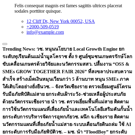
Felis consequat magnis est fames sagittis ultrices placerat
sodales porttitor quisque.
12 Cliff Dt, New York 00052, USA
+2000-509-0519
info@example.com
Trending News:
วช. หนุนนโยบาย Local Growth Engine ยก
ระดับทุเรียนต้นแม่น้ำมูลโคราช ตั้ง 9 ศูนย์ชุมชนเกษตรรักษ์โลก
ขับเคลื่อนเกษตรด้วยวิจัยและนวัตกรรม
สสว. ปลื้มงาน “OSS &
SMEs GROW TOGETHER FAIR 2026” ที่สงขลาประสบความ
สำเร็จ สร้างเม็ดเงินหมุนเวียนกว่า 5 ล้านบาท หนุน SMEs ภาค
ใต้เติบโตอย่างยั่งยืน
วช. – จังหวัดเชียงราย ตรวจเยี่ยมศูนย์โดรน
รับมือภัยพิบัติแม่สาย ยกระดับเฝ้าระวัง–ช่วยเหลือผู้ประสบภัย
ด้วยนวัตกรรม
เชียงราย นำ วช. ตรวจเยี่ยมพื้นที่แม่สาย ติดตาม
การใช้นวัตกรรมแผนที่เสี่ยงภัยน้ำและเทคโนโลยีเสริมคันกั้นน้ำ
ยกระดับการบริหารจัดการอุทกภัย
วช. ผนึก จ.เชียงราย ติดตาม
นวัตกรรมแผนที่เสี่ยงภัยน้ำแม่สาย-ระบบเตือนภัยดินถล่ม ใช้ AI
ยกระดับการรับมือภัยพิบัติ
วช. – มช. นำ “FloodBoy” ยกระดับ