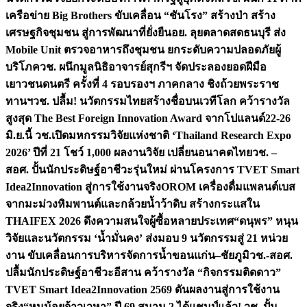
เครือข่าย Big Brothers ขับเคลื่อน “ชันโรง” สร้างป่า สร้าง
เศรษฐกิจชุมชน สู่การพัฒนาที่ยั่งยืน
อย. ลุยตลาดสดธนบุรี ส่ง
Mobile Unit ตรวจอาหารถึงชุมชน ยกระดับความปลอดภัยผู้
บริโภค
วช. ผนึกมูลนิธิอาจารย์สุกรีฯ จัดประลองยอดฝีมือ
เยาวชนดนตรี ครั้งที่ 4 รอบรองฯ ภาคกลาง ชิงถ้วยพระราช
ทานฯ
วช. ปลื้ม! นวัตกรรมไทยสร้างชื่อบนเวทีโลก คว้ารางวัล
สูงสุด The Best Foreign Innovation Award จากโปแลนด์
22-26
มิ.ย.นี้ วช.เปิดมหกรรมวิจัยแห่งชาติ ‘Thailand Research Expo
2026’ ปีที่ 21 โชว์ 1,000 ผลงานวิจัย เปลี่ยนอนาคตไทย
วช. –
สอศ. ปั้นนักประดิษฐ์อาชีวะรุ่นใหม่ ผ่านโครงการ TVET Smart
Idea2Innovation สู่การใช้งานจริง
OROM เครื่องดื่มแพลนต์เบส
จากมะม่วงหิมพานต์และกล้วยน้ำว้าดิบ สร้างกระแสใน
THAIFEX 2026 ดึงความสนใจผู้ซื้อหลายประเทศ
“ดนุพร” หนุน
วิจัยและนวัตกรรม ‘น้ำมั่นคง’ ส่งมอบ 9 นวัตกรรมสู่ 21 หน่วย
งาน ขับเคลื่อนการบริหารจัดการน้ำขอนแก่น–ชัยภูมิ
วช.-สอศ.
ปลื้มนักประดิษฐ์อาชีวะอีสาน คว้ารางวัล “กิจกรรมติดดาว”
TVET Smart Idea2Innovation 2569 ดันผลงานสู่การใช้งาน
จริง
“หนูน้อยจ้าวเวหา” ปี 69 สนาม 2 ได้แชมป์แล้ว! วช. ปั้น