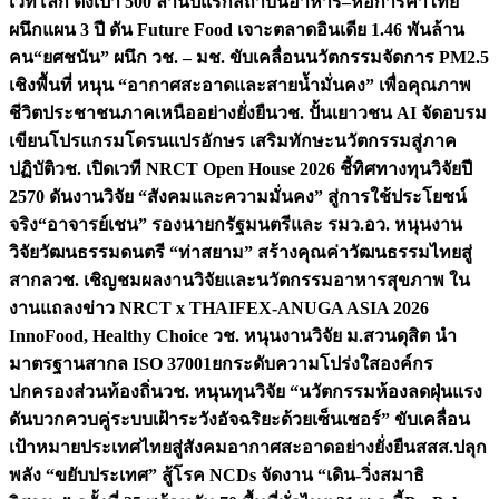
เวทีโลก ตั้งเป้า 500 ล้านปีแรก
สถาบันอาหาร–หอการค้าไทย
ผนึกแผน 3 ปี ดัน Future Food เจาะตลาดอินเดีย 1.46 พันล้าน
คน
“ยศชนัน” ผนึก วช. – มช. ขับเคลื่อนนวัตกรรมจัดการ PM2.5
เชิงพื้นที่ หนุน “อากาศสะอาดและสายน้ำมั่นคง” เพื่อคุณภาพ
ชีวิตประชาชนภาคเหนืออย่างยั่งยืน
วช. ปั้นเยาวชน AI จัดอบรม
เขียนโปรแกรมโดรนแปรอักษร เสริมทักษะนวัตกรรมสู่ภาค
ปฏิบัติ
วช. เปิดเวที NRCT Open House 2026 ชี้ทิศทางทุนวิจัยปี
2570 ดันงานวิจัย “สังคมและความมั่นคง” สู่การใช้ประโยชน์
จริง
“อาจารย์เชน” รองนายกรัฐมนตรีและ รมว.อว. หนุนงาน
วิจัยวัฒนธรรมดนตรี “ท่าสยาม” สร้างคุณค่าวัฒนธรรมไทยสู่
สากล
วช. เชิญชมผลงานวิจัยและนวัตกรรมอาหารสุขภาพ ใน
งานแถลงข่าว NRCT x THAIFEX-ANUGA ASIA 2026
InnoFood, Healthy Choice
วช. หนุนงานวิจัย ม.สวนดุสิต นำ
มาตรฐานสากล ISO 37001ยกระดับความโปร่งใสองค์กร
ปกครองส่วนท้องถิ่น
วช. หนุนทุนวิจัย “นวัตกรรมห้องลดฝุ่นแรง
ดันบวกควบคู่ระบบเฝ้าระวังอัจฉริยะด้วยเซ็นเซอร์” ขับเคลื่อน
เป้าหมายประเทศไทยสู่สังคมอากาศสะอาดอย่างยั่งยืน
สสส.ปลุก
พลัง “ขยับประเทศ” สู้โรค NCDs จัดงาน “เดิน-วิ่งสมาธิ