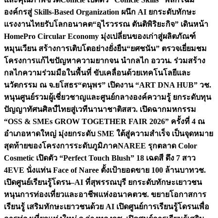
องค์กรสู่ Skills-Based Organization ผนึก AI ยกระดับทักษะ
แรงงานไทยรับโลกอนาคต
“อุไรวรรณ ตันติพิริยะกิจ” เดินหน้า
HomePro Circular Economy มุ่งเปลี่ยนของเก่าสู่ผลิตภัณฑ์
หมุนเวียน สร้างการเติบโตอย่างยั่งยืน
“ยศชนัน” ตรวจเยี่ยมชม
โครงการแก้ไขปัญหาความยากจน นำกลไก อววน. ร่วมสร้าง
กลไกความร่วมมือในพื้นที่ ขับเคลื่อนด้วยเทคโนโลยีและ
นวัตกรรม ณ จ.ยโสธร
“ดนุพร” เปิดงาน “ART DNA HUB” วช.
หนุนศูนย์รวมผู้เชี่ยวชาญและศูนย์กลางองค์ความรู้ ยกระดับทุน
ปัญญาทัศนศิลป์ไทยสู่เวทีนานาชาติ
สสว. เปิดฉากมหกรรม
“OSS & SMEs GROW TOGETHER FAIR 2026” ครั้งที่ 4 ณ
อำเภอหาดใหญ่ มุ่งยกระดับ SME ใต้สู่ความสำเร็จ เป็นจุดหมาย
สุดท้ายของโครงการระดับภูมิภาค
NAREE รุกตลาด Color
Cosmetic เปิดตัว “Perfect Touch Blush” 18 เฉดสี ดึง 7 สาว
4EVE นั่งแท่น Face of Naree ตั้งเป้ายอดขาย 100 ล้านบาท
วช.
เปิดศูนย์เรียนรู้โดรน–AI ที่สุพรรณบุรี ยกระดับทักษะเยาวชน
หนุนการท่องเที่ยวและอาชีพแห่งอนาคต
วช. ขยายโอกาสการ
เรียนรู้ เสริมทักษะเยาวชนด้วย AI เปิดศูนย์การเรียนรู้โดรนเพื่อ