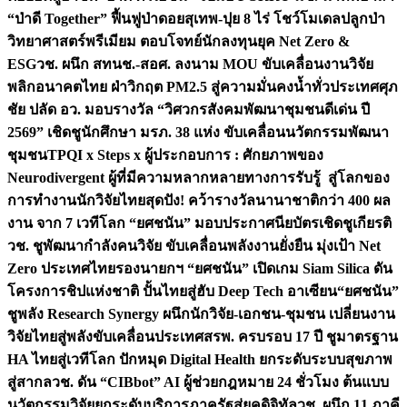
“ป่าดี Together” ฟื้นฟูป่าดอยสุเทพ-ปุย 8 ไร่ โชว์โมเดลปลูกป่า
วิทยาศาสตร์พรีเมียม ตอบโจทย์นักลงทุนยุค Net Zero &
ESG
วช. ผนึก สทนช.-สอศ. ลงนาม MOU ขับเคลื่อนงานวิจัย
พลิกอนาคตไทย ฝ่าวิกฤต PM2.5 สู่ความมั่นคงน้ำทั่วประเทศ
ศุภ
ชัย ปลัด อว. มอบรางวัล “วิศวกรสังคมพัฒนาชุมชนดีเด่น ปี
2569” เชิดชูนักศึกษา มรภ. 38 แห่ง ขับเคลื่อนนวัตกรรมพัฒนา
ชุมชน
TPQI x Steps x ผู้ประกอบการ : ศักยภาพของ
Neurodivergent ผู้ที่มีความหลากหลายทางการรับรู้ สู่โลกของ
การทำงาน
นักวิจัยไทยสุดปัง! คว้ารางวัลนานาชาติกว่า 400 ผล
งาน จาก 7 เวทีโลก “ยศชนัน” มอบประกาศนียบัตรเชิดชูเกียรติ
วช. ชูพัฒนากำลังคนวิจัย ขับเคลื่อนพลังงานยั่งยืน มุ่งเป้า Net
Zero ประเทศไทย
รองนายกฯ “ยศชนัน” เปิดเกม Siam Silica ดัน
โครงการชิปแห่งชาติ ปั้นไทยสู่ฮับ Deep Tech อาเซียน
“ยศชนัน”
ชูพลัง Research Synergy ผนึกนักวิจัย-เอกชน-ชุมชน เปลี่ยนงาน
วิจัยไทยสู่พลังขับเคลื่อนประเทศ
สรพ. ครบรอบ 17 ปี ชูมาตรฐาน
HA ไทยสู่เวทีโลก ปักหมุด Digital Health ยกระดับระบบสุขภาพ
สู่สากล
วช. ดัน “CIBbot” AI ผู้ช่วยกฎหมาย 24 ชั่วโมง ต้นแบบ
นวัตกรรมวิจัยยกระดับบริการภาครัฐสู่ยุคดิจิทัล
วช. ผนึก 11 ภาคี