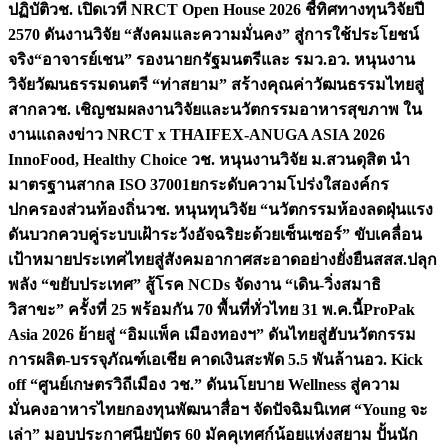
ปฏิบัติ
วช. เปิดเวที NRCT Open House 2026 ชี้ทิศทางทุนวิจัยปี
2570 ดันงานวิจัย “สังคมและความมั่นคง” สู่การใช้ประโยชน์
จริง
“อาจารย์เชน” รองนายกรัฐมนตรีและ รมว.อว. หนุนงาน
วิจัยวัฒนธรรมดนตรี “ท่าสยาม” สร้างคุณค่าวัฒนธรรมไทยสู่
สากล
วช. เชิญชมผลงานวิจัยและนวัตกรรมอาหารสุขภาพ ใน
งานแถลงข่าว NRCT x THAIFEX-ANUGA ASIA 2026
InnoFood, Healthy Choice
วช. หนุนงานวิจัย ม.สวนดุสิต นำ
มาตรฐานสากล ISO 37001ยกระดับความโปร่งใสองค์กร
ปกครองส่วนท้องถิ่น
วช. หนุนทุนวิจัย “นวัตกรรมห้องลดฝุ่นแรง
ดันบวกควบคู่ระบบเฝ้าระวังอัจฉริยะด้วยเซ็นเซอร์” ขับเคลื่อน
เป้าหมายประเทศไทยสู่สังคมอากาศสะอาดอย่างยั่งยืน
สสส.ปลุก
พลัง “ขยับประเทศ” สู้โรค NCDs จัดงาน “เดิน-วิ่งสมาธิ
วิสาขะ” ครั้งที่ 25 พร้อมกัน 70 พื้นที่ทั่วไทย 31 พ.ค.นี้
ProPak
Asia 2026 ย้ายสู่ “อิมแพ็ค เมืองทองฯ” ดันไทยสู่ฮับนวัตกรรม
การผลิต-บรรจุภัณฑ์เอเชีย คาดเงินสะพัด 5.5 พันล้าน
อว. Kick
off “ศูนย์เกษตรวิถีเมือง วช.” ดันนโยบาย Wellness สู่ความ
มั่นคงอาหารไทย
กองทุนพัฒนาสื่อฯ จัดปัจฉิมนิเทศ “Young จะ
เล่า” มอบประกาศนียบัตร 60 มัคคุเทศก์น้อยแห่งสยาม ปั้นนัก