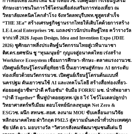
การท่องเที่ยวแห่งใหม่ จ.อ่างทอง
วช. เปิดศูนย์การเรียนรู้เสริม
ทักษะเยาวชนในการใช้โดรนเพื่อส่งเสริมการท่องเที่ยว ณ
วิทยาลัยเทคนิคโคกสำโรง จังหวัดลพบุรี
บพท.ชูสูตรสำเร็จ
“THE 3Ea” สร้างเศรษฐกิจฐานรากไทยให้เติบโตด้วยการสร้าง
LE-Local Enterprises
วช. แถลงข่าวนักประดิษฐ์ไทย คว้ารางวัล
จากเวที 2026 Japan Design, Idea and Invention Expo (JDIE
2026) ชูศักยภาพสิ่งประดิษฐ์นวัตกรรมไทยสู่เวทีนานาชา
ติ
ศ.ดร.ยศชนัน ชู “ทุนมนุษย์” กุญแจสู่อนาคตไทย เร่งสร้าง
Workforce Ecosystem เชื่อมการศึกษา–ทักษะ–ตลาดแรงงาน
วช.
เปิดศูนย์เรียนรู้โดรนที่อุทัยธานี ปั้นเยาวชนสู่ทักษะ AI ยกระดับ
ท่องเที่ยวด้วยนวัตกรรม
วช. เปิดศูนย์เรียนรู้โดรนต้นแบบที่
นครปฐม ดันเยาวชนใช้ AI และเทคโนโลยี สร้างสื่อท่องเที่ยว-
ต่อยอดสู่อาชีพ
“ป่าดี ครีเอชัน” จับมือ FORRU มช. นำทัพอาสา
“ป่าดี Together” ฟื้นฟูป่าดอยสุเทพ-ปุย 8 ไร่ โชว์โมเดลปลูกป่า
วิทยาศาสตร์พรีเมียม ตอบโจทย์นักลงทุนยุค Net Zero &
ESG
วช. ผนึก สทนช.-สอศ. ลงนาม MOU ขับเคลื่อนงานวิจัย
พลิกอนาคตไทย ฝ่าวิกฤต PM2.5 สู่ความมั่นคงน้ำทั่วประเทศ
ศุภ
ชัย ปลัด อว. มอบรางวัล “วิศวกรสังคมพัฒนาชุมชนดีเด่น ปี