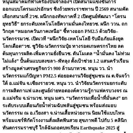
หนุนสมาคมกีฬาเครื่องบินจำลองฯ เปิดสนามแข่งขันการ
ออกแบบโดรนแปรอักษร ชิงถ้วยพระราชทาน ปี 2569 สนามคัด
เลือกสนามที่ 2
วช. ผนึกกองทัพภาคที่ 2 เปิดศูนย์พัฒนา “โดรน
ยุทธวิธี” ยกระดับเทคโนโลยีความมั่นคงไทย
วช. ผนึก ววน. ถก
วิกฤต “หมอกควันภาคเหนือ” ชี้ทางออก PM2.5 ด้วยวิจัย–
นวัตกรรม
วช. เปิดเวที “ผนึกวิจัย-เทคโนโลยี รับมือภัยแล้งยุค
โลกเดือด“
วช. ชูวิจัย-นวัตกรรมปุ๋ย ทางรอดเกษตรกรไทย ลด
ต้นทุนการผลิต-เพิ่มความยั่งยืน
วช. ดันโมเดล “น้ำมั่นคง ไม่ท่วม
ไม่แล้ง” ปั้นต้นแบบสงขลา–พัทลุง ตั้งเป้าช่วย 1.2 แสนครัวเรือน
สร้างมูลค่าเศรษฐกิจกว่า 900 ล้านบาท
วช. หนุน วว. นำ
นวัตกรรมแก้ปัญหา PM2.5 ต่อยอดงานวิจัยสู่ชุมชน ณ ต.จันจว้า
ใต้ อ.แม่จัน จ.เชียงราย
วช. หนุน วว. นำวิจัยนวัตกรรมยกระดับ
การผลิตกาแฟ และศูนย์ถ่ายทอดองค์ความรู้กาแฟครบวงจร ณ
อ.แม่จริม จ.น่าน
วช. หนุน มศว. “นวัตกรรมเพื่อน้ำที่มั่นคง” ยก
ระดับระบบเตือนภัยน้ำท่วมฉับพลันสู่ชุมชน พร้อมส่งมอบ
นวัตกรรม ณ อ.เวียงสา จ.น่าน
เสื้อหน่วยงาน นิยมใช้แบบไหน
พร้อมแชร์พิกัดโรงงานสั่งผลิต
ฟันสวย สุขภาพดี ไปกับ 5 คลินิก
ทันตกรรมราชบุรี ใกล้ฉัน
ถอดบทเรียน Earthquake 2025 สู่