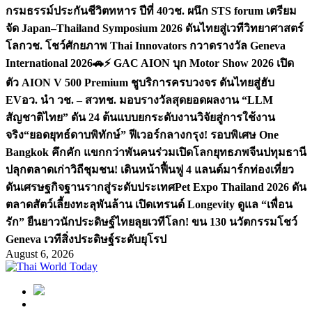
กรมธรรม์ประกันชีวิตทหาร ปีที่ 40
วช. ผนึก STS forum เตรียม
จัด Japan–Thailand Symposium 2026 ดันไทยสู่เวทีวิทยาศาสตร์
โลก
วช. โชว์ศักยภาพ Thai Innovators กวาดรางวัล Geneva
International 2026
🚗⚡️ GAC AION บุก Motor Show 2026 เปิด
ตัว AION V 500 Premium ชูบริการครบวงจร ดันไทยสู่ฮับ
EV
อว. นำ วช. – สวทช. มอบรางวัลสุดยอดผลงาน “LLM
สัญชาติไทย” ดัน 24 ต้นแบบยกระดับงานวิจัยสู่การใช้งาน
จริง
“ยอดยุทธ์ดาบพิทักษ์” ฟีเวอร์กลางกรุง! รอบพิเศษ One
Bangkok คึกคัก แขกกว่าพันคนร่วมเปิดโลกยุทธภพจีน
ปทุมธานี
ปลุกตลาดเก่าวิถีชุมชน! เดินหน้าฟื้นฟู 4 แลนด์มาร์กท่องเที่ยว
ดันเศรษฐกิจฐานรากสู่ระดับประเทศ
Pet Expo Thailand 2026 ดัน
ตลาดสัตว์เลี้ยงทะลุพันล้าน เปิดเทรนด์ Longevity ดูแล “เพื่อน
รัก” ยืนยาว
นักประดิษฐ์ไทยลุยเวทีโลก! ขน 130 นวัตกรรมโชว์
Geneva เวทีสิ่งประดิษฐ์ระดับยุโรป
August 6, 2026