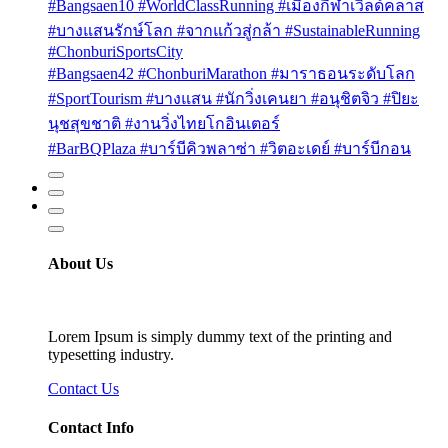
#Bangsaen10 #WorldClassRunning #เมืองกีฬาเวิลด์คลาส
#บางแสนรักษ์โลก #จากแก้วสู่กล้า #SustainableRunning
#ChonburiSportsCity
#Bangsaen42 #ChonburiMarathon #มาราธอนระดับโลก
#SportTourism #บางแสน #นักวิ่งเคนยา #อนุชิตจิว #ปิยะ
นุชสุขชาติ #งานวิ่งไทยโกอินเตอร์
#BarBQPlaza #บาร์บีคิวพลาซ่า #วิตอะเดย์ #บาร์บีกอน
About Us
Lorem Ipsum is simply dummy text of the printing and
typesetting industry.
Contact Us
Contact Info