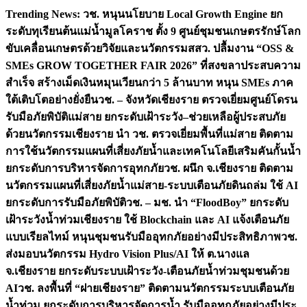
Skip
Trending News:
วช. หนุนนโยบาย Local Growth Engine ยก
to
ระดับทุเรียนต้นแม่น้ำมูลโคราช ตั้ง 9 ศูนย์ชุมชนเกษตรรักษ์โลก
content
ขับเคลื่อนเกษตรด้วยวิจัยและนวัตกรรม
สสว. ปลื้มงาน “OSS &
SMEs GROW TOGETHER FAIR 2026” ที่สงขลาประสบความ
สำเร็จ สร้างเม็ดเงินหมุนเวียนกว่า 5 ล้านบาท หนุน SMEs ภาค
ใต้เติบโตอย่างยั่งยืน
วช. – จังหวัดเชียงราย ตรวจเยี่ยมศูนย์โดรน
รับมือภัยพิบัติแม่สาย ยกระดับเฝ้าระวัง–ช่วยเหลือผู้ประสบภัย
ด้วยนวัตกรรม
เชียงราย นำ วช. ตรวจเยี่ยมพื้นที่แม่สาย ติดตาม
การใช้นวัตกรรมแผนที่เสี่ยงภัยน้ำและเทคโนโลยีเสริมคันกั้นน้ำ
ยกระดับการบริหารจัดการอุทกภัย
วช. ผนึก จ.เชียงราย ติดตาม
นวัตกรรมแผนที่เสี่ยงภัยน้ำแม่สาย-ระบบเตือนภัยดินถล่ม ใช้ AI
ยกระดับการรับมือภัยพิบัติ
วช. – มช. นำ “FloodBoy” ยกระดับ
เฝ้าระวังน้ำท่วมเชียงราย ใช้ Blockchain และ AI แจ้งเตือนภัย
แบบเรียลไทม์ หนุนชุมชนรับมืออุทกภัยอย่างมีประสิทธิภาพ
วช.
ส่งมอบนวัตกรรม Hydro Vision Plus/AI ให้ ต.นางแล
จ.เชียงราย ยกระดับระบบเฝ้าระวัง-เตือนภัยน้ำท่วมชุมชนด้วย
AI
วช. ลงพื้นที่ “ฝายเชียงราย” ติดตามนวัตกรรมระบบเตือนภัย
น้ำท่วม ยกระดับการบริหารจัดการน้ำ รับมืออุทกภัยอย่างมีประ