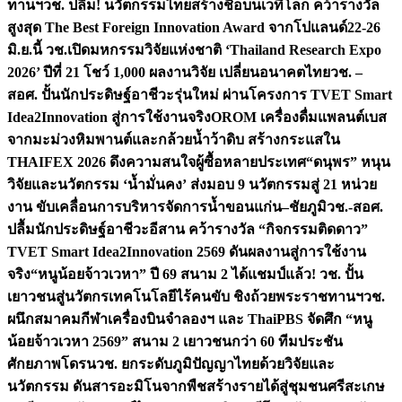
ทานฯ
วช. ปลื้ม! นวัตกรรมไทยสร้างชื่อบนเวทีโลก คว้ารางวัล
สูงสุด The Best Foreign Innovation Award จากโปแลนด์
22-26
มิ.ย.นี้ วช.เปิดมหกรรมวิจัยแห่งชาติ ‘Thailand Research Expo
2026’ ปีที่ 21 โชว์ 1,000 ผลงานวิจัย เปลี่ยนอนาคตไทย
วช. –
สอศ. ปั้นนักประดิษฐ์อาชีวะรุ่นใหม่ ผ่านโครงการ TVET Smart
Idea2Innovation สู่การใช้งานจริง
OROM เครื่องดื่มแพลนต์เบส
จากมะม่วงหิมพานต์และกล้วยน้ำว้าดิบ สร้างกระแสใน
THAIFEX 2026 ดึงความสนใจผู้ซื้อหลายประเทศ
“ดนุพร” หนุน
วิจัยและนวัตกรรม ‘น้ำมั่นคง’ ส่งมอบ 9 นวัตกรรมสู่ 21 หน่วย
งาน ขับเคลื่อนการบริหารจัดการน้ำขอนแก่น–ชัยภูมิ
วช.-สอศ.
ปลื้มนักประดิษฐ์อาชีวะอีสาน คว้ารางวัล “กิจกรรมติดดาว”
TVET Smart Idea2Innovation 2569 ดันผลงานสู่การใช้งาน
จริง
“หนูน้อยจ้าวเวหา” ปี 69 สนาม 2 ได้แชมป์แล้ว! วช. ปั้น
เยาวชนสู่นวัตกรเทคโนโลยีไร้คนขับ ชิงถ้วยพระราชทานฯ
วช.
ผนึกสมาคมกีฬาเครื่องบินจำลองฯ และ ThaiPBS จัดศึก “หนู
น้อยจ้าวเวหา 2569” สนาม 2 เยาวชนกว่า 60 ทีมประชัน
ศักยภาพโดรน
วช. ยกระดับภูมิปัญญาไทยด้วยวิจัยและ
นวัตกรรม ดันสารอะมิโนจากพืชสร้างรายได้สู่ชุมชนศรีสะเกษ