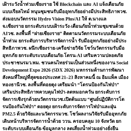
เฝ้าระวังน้ำท่วมเชียงราย ใช้ Blockchain และ AI แจ้งเตือนภัย
แบบเรียลไทม์ หนุนชุมชนรับมืออุทกภัยอย่างมีประสิทธิภาพ
วช.
ส่งมอบนวัตกรรม Hydro Vision Plus/AI ให้ ต.นางแล
จ.เชียงราย ยกระดับระบบเฝ้าระวัง-เตือนภัยน้ำท่วมชุมชนด้วย
AI
วช. ลงพื้นที่ “ฝายเชียงราย” ติดตามนวัตกรรมระบบเตือนภัย
น้ำท่วม ยกระดับการบริหารจัดการน้ำ รับมืออุทกภัยอย่างมีประ
สิทธิภาพ
วช. ผนึกเชียงราย-เครือข่ายวิจัย โชว์นวัตกรรมรับมือ
อุทกภัย ยกระดับระบบเตือนภัย-โดรน-AI เสริมความปลอดภัย
ประชาชน
รมว.พม. ชวนคนไทยร่วมเป็นส่วนหนึ่งของงาน Social
Development Expo 2026 (SDX 2026) มหกรรมด้านการพัฒนา
สังคมที่ใหญ่ที่สุดของประเทศ 21–23 สิงหาคมนี้ ณ อิมแพ็ค เมือง
ทองธานี
วช. ลงพื้นที่ดอยตุง เตรียมนำ “โดรนป้องกันไฟป่า”
เสริมประสิทธิภาพควบคุมไฟป่า-ลดหมอกควัน ยกระดับการ
จัดการเชิงรุกด้วยนวัตกรรม
วช.เปิดต้นแบบ “ศูนย์ปฏิบัติการโด
รนป้องกันไฟป่า” ดอยตุง ยกระดับการจัดการไฟป่าและฝุ่น
PM2.5 ด้วยวิจัยและนวัตกรรม
วช. โชว์ผลงานวิจัยรับมืออุทกภัย
เดินหน้าบริหารจัดการน้ำด้วย ววน. ครอบคลุม 10 จังหวัด ยก
ระดับระบบเตือนภัย-ข้อมูลกลาง ลดเสี่ยงน้ำท่วมอย่างยั่งยืน