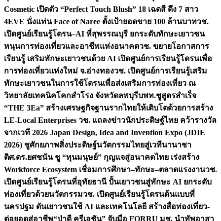
Cosmetic เปิดตัว “Perfect Touch Blush” 18 เฉดสี ดึง 7 สาว
4EVE นั่งแท่น Face of Naree ตั้งเป้ายอดขาย 100 ล้านบาท
วช.
เปิดศูนย์เรียนรู้โดรน–AI ที่สุพรรณบุรี ยกระดับทักษะเยาวชน
หนุนการท่องเที่ยวและอาชีพแห่งอนาคต
วช. ขยายโอกาสการ
เรียนรู้ เสริมทักษะเยาวชนด้วย AI เปิดศูนย์การเรียนรู้โดรนเพื่อ
การท่องเที่ยวแห่งใหม่ จ.อ่างทอง
วช. เปิดศูนย์การเรียนรู้เสริม
ทักษะเยาวชนในการใช้โดรนเพื่อส่งเสริมการท่องเที่ยว ณ
วิทยาลัยเทคนิคโคกสำโรง จังหวัดลพบุรี
บพท.ชูสูตรสำเร็จ
“THE 3Ea” สร้างเศรษฐกิจฐานรากไทยให้เติบโตด้วยการสร้าง
LE-Local Enterprises
วช. แถลงข่าวนักประดิษฐ์ไทย คว้ารางวัล
จากเวที 2026 Japan Design, Idea and Invention Expo (JDIE
2026) ชูศักยภาพสิ่งประดิษฐ์นวัตกรรมไทยสู่เวทีนานาชา
ติ
ศ.ดร.ยศชนัน ชู “ทุนมนุษย์” กุญแจสู่อนาคตไทย เร่งสร้าง
Workforce Ecosystem เชื่อมการศึกษา–ทักษะ–ตลาดแรงงาน
วช.
เปิดศูนย์เรียนรู้โดรนที่อุทัยธานี ปั้นเยาวชนสู่ทักษะ AI ยกระดับ
ท่องเที่ยวด้วยนวัตกรรม
วช. เปิดศูนย์เรียนรู้โดรนต้นแบบที่
นครปฐม ดันเยาวชนใช้ AI และเทคโนโลยี สร้างสื่อท่องเที่ยว-
ต่อยอดสู่อาชีพ
“ป่าดี ครีเอชัน” จับมือ FORRU มช. นำทัพอาสา