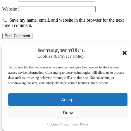
Website
Save my name, email, and website in this browser for the next
time I comment.
Search
จัดการอนุญาตการใช้งาน
Search
Cookies & Privacy Policy
Explore Topics
To provide the best experiences, we use technologies like cookies to store and/or
access device information. Consenting to these technologies will allow us to process
Thaiworldtoday
data such as browsing behavior or unique IDs on this site. Not consenting or
Uncategorized
withdrawing consent, may adversely affect certain features and functions.
การศึกษา
ธุรกิจ/ประกัน/การเงิน
Accept
บันเทิง/กีฬา
ภาครัฐ/ราชการ
Deny
ยานยนต์
อสังหา
Cookies Policy
Privacy Policy
โรงพยบาล/สุขภาพ/ความงาม