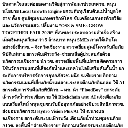
บันดาลใจและต่อยอดงานวิจัยสู่การพัฒนาประเทศ
วช. หนุน
นโยบาย Local Growth Engine ยกระดับทุเรียนต้นแม่น้ำมูลโค
ราช ตั้ง 9 ศูนย์ชุมชนเกษตรรักษ์โลก ขับเคลื่อนเกษตรด้วยวิจัย
และนวัตกรรม
สสว. ปลื้มงาน “OSS & SMEs GROW
TOGETHER FAIR 2026” ที่สงขลาประสบความสำเร็จ สร้าง
เม็ดเงินหมุนเวียนกว่า 5 ล้านบาท หนุน SMEs ภาคใต้เติบโต
อย่างยั่งยืน
วช. – จังหวัดเชียงราย ตรวจเยี่ยมศูนย์โดรนรับมือภัย
พิบัติแม่สาย ยกระดับเฝ้าระวัง–ช่วยเหลือผู้ประสบภัยด้วย
นวัตกรรม
เชียงราย นำ วช. ตรวจเยี่ยมพื้นที่แม่สาย ติดตามการ
ใช้นวัตกรรมแผนที่เสี่ยงภัยน้ำและเทคโนโลยีเสริมคันกั้นน้ำ ยก
ระดับการบริหารจัดการอุทกภัย
วช. ผนึก จ.เชียงราย ติดตาม
นวัตกรรมแผนที่เสี่ยงภัยน้ำแม่สาย-ระบบเตือนภัยดินถล่ม ใช้ AI
ยกระดับการรับมือภัยพิบัติ
วช. – มช. นำ “FloodBoy” ยกระดับ
เฝ้าระวังน้ำท่วมเชียงราย ใช้ Blockchain และ AI แจ้งเตือนภัย
แบบเรียลไทม์ หนุนชุมชนรับมืออุทกภัยอย่างมีประสิทธิภาพ
วช.
ส่งมอบนวัตกรรม Hydro Vision Plus/AI ให้ ต.นางแล
จ.เชียงราย ยกระดับระบบเฝ้าระวัง-เตือนภัยน้ำท่วมชุมชนด้วย
AI
วช. ลงพื้นที่ “ฝายเชียงราย” ติดตามนวัตกรรมระบบเตือนภัย