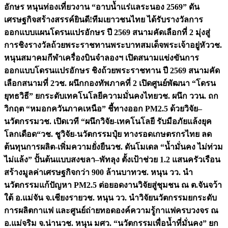
อักษร หนุนท่องเที่ยวงาน “อาบน้ำแร่แลระนอง 2569” ดัน
เศรษฐกิจสร้างสรรค์
ยินดี!ทีมเยาวชนไทย ได้รับรางวัลการ
ออกแบบแผนโดรนแปรอักษร ปี 2569 สนามคัดเลือกที่ 2 มุ่งสู่
การชิงรางวัลถ้วยพระราชทานพระบาทสมเด็จพระเจ้าอยู่หัว
วช.
หนุนสมาคมกีฬาเครื่องบินจำลองฯ เปิดสนามแข่งขันการ
ออกแบบโดรนแปรอักษร ชิงถ้วยพระราชทาน ปี 2569 สนามคัด
เลือกสนามที่ 2
วช. ผนึกกองทัพภาคที่ 2 เปิดศูนย์พัฒนา “โดรน
ยุทธวิธี” ยกระดับเทคโนโลยีความมั่นคงไทย
วช. ผนึก ววน. ถก
วิกฤต “หมอกควันภาคเหนือ” ชี้ทางออก PM2.5 ด้วยวิจัย–
นวัตกรรม
วช. เปิดเวที “ผนึกวิจัย-เทคโนโลยี รับมือภัยแล้งยุค
โลกเดือด“
วช. ชูวิจัย-นวัตกรรมปุ๋ย ทางรอดเกษตรกรไทย ลด
ต้นทุนการผลิต-เพิ่มความยั่งยืน
วช. ดันโมเดล “น้ำมั่นคง ไม่ท่วม
ไม่แล้ง” ปั้นต้นแบบสงขลา–พัทลุง ตั้งเป้าช่วย 1.2 แสนครัวเรือน
สร้างมูลค่าเศรษฐกิจกว่า 900 ล้านบาท
วช. หนุน วว. นำ
นวัตกรรมแก้ปัญหา PM2.5 ต่อยอดงานวิจัยสู่ชุมชน ณ ต.จันจว้า
ใต้ อ.แม่จัน จ.เชียงราย
วช. หนุน วว. นำวิจัยนวัตกรรมยกระดับ
การผลิตกาแฟ และศูนย์ถ่ายทอดองค์ความรู้กาแฟครบวงจร ณ
อ.แม่จริม จ.น่าน
วช. หนุน มศว. “นวัตกรรมเพื่อน้ำที่มั่นคง” ยก