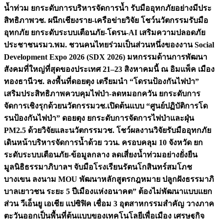
น้ำท่วม ยกระดับการบริหารจัดการน้ำ รับมืออุทกภัยอย่างมีประ
สิทธิภาพ
วช. ผนึกเชียงราย-เครือข่ายวิจัย โชว์นวัตกรรมรับมือ
อุทกภัย ยกระดับระบบเตือนภัย-โดรน-AI เสริมความปลอดภัย
ประชาชน
รมว.พม. ชวนคนไทยร่วมเป็นส่วนหนึ่งของงาน Social
Development Expo 2026 (SDX 2026) มหกรรมด้านการพัฒนา
สังคมที่ใหญ่ที่สุดของประเทศ 21–23 สิงหาคมนี้ ณ อิมแพ็ค เมือง
ทองธานี
วช. ลงพื้นที่ดอยตุง เตรียมนำ “โดรนป้องกันไฟป่า”
เสริมประสิทธิภาพควบคุมไฟป่า-ลดหมอกควัน ยกระดับการ
จัดการเชิงรุกด้วยนวัตกรรม
วช.เปิดต้นแบบ “ศูนย์ปฏิบัติการโด
รนป้องกันไฟป่า” ดอยตุง ยกระดับการจัดการไฟป่าและฝุ่น
PM2.5 ด้วยวิจัยและนวัตกรรม
วช. โชว์ผลงานวิจัยรับมืออุทกภัย
เดินหน้าบริหารจัดการน้ำด้วย ววน. ครอบคลุม 10 จังหวัด ยก
ระดับระบบเตือนภัย-ข้อมูลกลาง ลดเสี่ยงน้ำท่วมอย่างยั่งยืน
มูลนิธิธรรมาภิบาลฯ จับมือโรงเรียนรัตนโกสินทร์สมโภช
บางเขน ลงนาม MOU พัฒนาหลักสูตรกฎหมาย ปลูกฝังธรรมาภิ
บาลเยาวชน ระยะ 5 ปี
เมืองแห่งอนาคต” ต้องไม่พัฒนาแบบแยก
ส่วน วีเอ็นยู เอเชีย แปซิฟิค เชื่อม 3 อุตสาหกรรมสำคัญ วางภาค
ตะวันออกเป็นพื้นที่ต้นแบบของเทคโนโลยีเพื่อเมือง เศรษฐกิจ