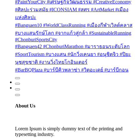
#PaintYourCity #เศรษฐกิจวัฒนธรรม #CreativeEconomy
#ศิลปะร่วมสมัย #ICONSIAM #สศร #ArtMarket #เมือง
แห่งศิลปะ
#Bangsaen10 #WorldClassRunning #เมืองกีฬาเวิลด์คลาส
#บางแสนรักษ์โลก #จากแก้วสู่กล้า #SustainableRunning
#ChonburiSportsCity
#Bangsaen42 #ChonburiMarathon #มาราธอนระดับโลก
#SportTourism #บางแสน #นักวิ่งเคนยา #อนุชิตจิว #ปิยะ
นุชสุขชาติ #งานวิ่งไทยโกอินเตอร์
#BarBQPlaza #บาร์บีคิวพลาซ่า #วิตอะเดย์ #บาร์บีกอน
About Us
Lorem Ipsum is simply dummy text of the printing and
typesetting industry.