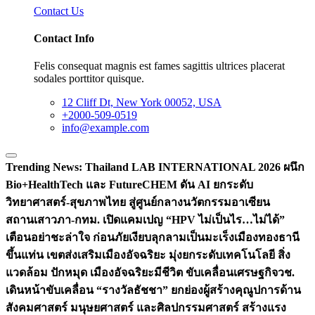
Contact Us
Contact Info
Felis consequat magnis est fames sagittis ultrices placerat
sodales porttitor quisque.
12 Cliff Dt, New York 00052, USA
+2000-509-0519
info@example.com
Trending News:
Thailand LAB INTERNATIONAL 2026 ผนึก
Bio+HealthTech และ FutureCHEM ดัน AI ยกระดับ
วิทยาศาสตร์-สุขภาพไทย สู่ศูนย์กลางนวัตกรรมอาเซียน
สถานเสาวภา-กทม. เปิดแคมเปญ “HPV ไม่เป็นไร…ไม่ได้”
เตือนอย่าชะล่าใจ ก่อนภัยเงียบลุกลามเป็นมะเร็ง
เมืองทองธานี
ขึ้นแท่น เขตส่งเสริมเมืองอัจฉริยะ มุ่งยกระดับเทคโนโลยี สิ่ง
แวดล้อม ปักหมุด เมืองอัจฉริยะมีชีวิต ขับเคลื่อนเศรษฐกิจ
วช.
เดินหน้าขับเคลื่อน “รางวัลธัชชา” ยกย่องผู้สร้างคุณูปการด้าน
สังคมศาสตร์ มนุษยศาสตร์ และศิลปกรรมศาสตร์ สร้างแรง