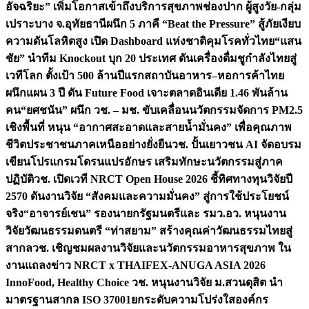
อัจฉริยะ” เพิ่มโอกาสเข้าถึงบริการสุขภาพช่องปาก ผู้สูงวัย-กลุ่ม
เปราะบาง จ.อุทัยธานี
ผนึก 5 ภาคี “Beat the Pressure” สู้ภัยเงียบ
ความดันโลหิตสูง เปิด Dashboard แห่งชาติคุมโรคทั่วไทย
“แสน
ชัย” นำทีม Knockout บุก 20 ประเทศ ดันเครื่องดื่มชูกำลังไทยสู่
เวทีโลก ตั้งเป้า 500 ล้านปีแรก
สถาบันอาหาร–หอการค้าไทย
ผนึกแผน 3 ปี ดัน Future Food เจาะตลาดอินเดีย 1.46 พันล้าน
คน
“ยศชนัน” ผนึก วช. – มช. ขับเคลื่อนนวัตกรรมจัดการ PM2.5
เชิงพื้นที่ หนุน “อากาศสะอาดและสายน้ำมั่นคง” เพื่อคุณภาพ
ชีวิตประชาชนภาคเหนืออย่างยั่งยืน
วช. ปั้นเยาวชน AI จัดอบรม
เขียนโปรแกรมโดรนแปรอักษร เสริมทักษะนวัตกรรมสู่ภาค
ปฏิบัติ
วช. เปิดเวที NRCT Open House 2026 ชี้ทิศทางทุนวิจัยปี
2570 ดันงานวิจัย “สังคมและความมั่นคง” สู่การใช้ประโยชน์
จริง
“อาจารย์เชน” รองนายกรัฐมนตรีและ รมว.อว. หนุนงาน
วิจัยวัฒนธรรมดนตรี “ท่าสยาม” สร้างคุณค่าวัฒนธรรมไทยสู่
สากล
วช. เชิญชมผลงานวิจัยและนวัตกรรมอาหารสุขภาพ ใน
งานแถลงข่าว NRCT x THAIFEX-ANUGA ASIA 2026
InnoFood, Healthy Choice
วช. หนุนงานวิจัย ม.สวนดุสิต นำ
มาตรฐานสากล ISO 37001ยกระดับความโปร่งใสองค์กร