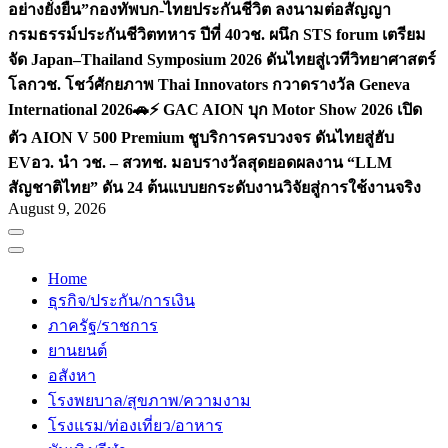
อย่างยั่งยืน”
กองทัพบก-ไทยประกันชีวิต ลงนามต่อสัญญา
กรมธรรม์ประกันชีวิตทหาร ปีที่ 40
วช. ผนึก STS forum เตรียม
จัด Japan–Thailand Symposium 2026 ดันไทยสู่เวทีวิทยาศาสตร์
โลก
วช. โชว์ศักยภาพ Thai Innovators กวาดรางวัล Geneva
International 2026
🚗⚡️ GAC AION บุก Motor Show 2026 เปิด
ตัว AION V 500 Premium ชูบริการครบวงจร ดันไทยสู่ฮับ
EV
อว. นำ วช. – สวทช. มอบรางวัลสุดยอดผลงาน “LLM
สัญชาติไทย” ดัน 24 ต้นแบบยกระดับงานวิจัยสู่การใช้งานจริง
August 9, 2026
Home
ธุรกิจ/ประกัน/การเงิน
ภาครัฐ/ราชการ
ยานยนต์
อสังหา
โรงพยบาล/สุขภาพ/ความงาม
โรงแรม/ท่องเที่ยว/อาหาร