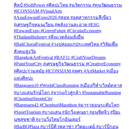
ศิลป์ #SoftPower #ศิลปะไทย #นวัตกรรม #ทุนวัฒนธรรม
#ICONSIAM #VisualArts
#AsiaEnwastExpo2026 #สอท #อุตสาหกรรมสีเขียว
#เศรษฐกิจหมุนเวียน #พลังงานสะอาด #ESG
#EnwastExpo #GreenFuture #CircularEconomy
#ThailandIndustry #สิ่งแวดล้อมยั่งยืน
#BaliChoralFestival #วงปล่อยแก่ประเทศไทย #วิจัยเพื่อ
สังคมสูงวัย
#BangkokArtFestival #BAF11 #CraftYourDreams
#PaintYourCity #เศรษฐกิจวัฒนธรรม #CreativeEconomy
#ศิลปะร่วมสมัย #ICONSIAM #สศร #ArtMarket #เมือง
แห่งศิลปะ
#Bangsaen10 #WorldClassRunning #เมืองกีฬาเวิลด์คลาส
#บางแสนรักษ์โลก #จากแก้วสู่กล้า #SustainableRunning
#ChonburiSportsCity
#Bangsaen42 #ChonburiMarathon #มาราธอนระดับโลก
#SportTourism #บางแสน #นักวิ่งเคนยา #อนุชิตจิว #ปิยะ
นุชสุขชาติ #งานวิ่งไทยโกอินเตอร์
#BarBQPlaza #บาร์บีคิวพลาซ่า #วิตอะเดย์ #บาร์บีกอน