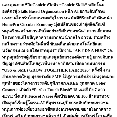
และคุณภาพชีวิต
Conicle เปิดตัว “Conicle Skills” พลิกโฉม
องค์กรสู่ Skills-Based Organization ผนึก AI ยกระดับทักษะ
แรงงานไทยรับโลกอนาคต
“อุไรวรรณ ตันติพิริยะกิจ” เดินหน้า
HomePro Circular Economy มุ่งเปลี่ยนของเก่าสู่ผลิตภัณฑ์
หมุนเวียน สร้างการเติบโตอย่างยั่งยืน
“ยศชนัน” ตรวจเยี่ยมชม
โครงการแก้ไขปัญหาความยากจน นำกลไก อววน. ร่วมสร้าง
กลไกความร่วมมือในพื้นที่ ขับเคลื่อนด้วยเทคโนโลยีและ
นวัตกรรม ณ จ.ยโสธร
“ดนุพร” เปิดงาน “ART DNA HUB” วช.
หนุนศูนย์รวมผู้เชี่ยวชาญและศูนย์กลางองค์ความรู้ ยกระดับทุน
ปัญญาทัศนศิลป์ไทยสู่เวทีนานาชาติ
สสว. เปิดฉากมหกรรม
“OSS & SMEs GROW TOGETHER FAIR 2026” ครั้งที่ 4 ณ
อำเภอหาดใหญ่ มุ่งยกระดับ SME ใต้สู่ความสำเร็จ เป็นจุดหมาย
สุดท้ายของโครงการระดับภูมิภาค
NAREE รุกตลาด Color
Cosmetic เปิดตัว “Perfect Touch Blush” 18 เฉดสี ดึง 7 สาว
4EVE นั่งแท่น Face of Naree ตั้งเป้ายอดขาย 100 ล้านบาท
วช.
เปิดศูนย์เรียนรู้โดรน–AI ที่สุพรรณบุรี ยกระดับทักษะเยาวชน
หนุนการท่องเที่ยวและอาชีพแห่งอนาคต
วช. ขยายโอกาสการ
เรียนรู้ เสริมทักษะเยาวชนด้วย AI เปิดศูนย์การเรียนรู้โดรนเพื่อ