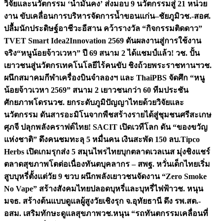
วิจัยและนวัตกรรม ‘น้ำมั่นคง’ ส่งมอบ 9 นวัตกรรมสู่ 21 หน่วย
งาน ขับเคลื่อนการบริหารจัดการน้ำขอนแก่น–ชัยภูมิ
วช.-สอศ.
ปลื้มนักประดิษฐ์อาชีวะอีสาน คว้ารางวัล “กิจกรรมติดดาว”
TVET Smart Idea2Innovation 2569 ดันผลงานสู่การใช้งาน
จริง
“หนูน้อยจ้าวเวหา” ปี 69 สนาม 2 ได้แชมป์แล้ว! วช. ปั้น
เยาวชนสู่นวัตกรเทคโนโลยีไร้คนขับ ชิงถ้วยพระราชทานฯ
วช.
ผนึกสมาคมกีฬาเครื่องบินจำลองฯ และ ThaiPBS จัดศึก “หนู
น้อยจ้าวเวหา 2569” สนาม 2 เยาวชนกว่า 60 ทีมประชัน
ศักยภาพโดรน
วช. ยกระดับภูมิปัญญาไทยด้วยวิจัยและ
นวัตกรรม ดันสารอะมิโนจากพืชสร้างรายได้สู่ชุมชนศรีสะเกษ
ศุภจี ปลุกพลังคราฟต์ไทย! SACIT เปิดเวทีโลก ดัน “ของขวัญ
แห่งชาติ” ดึงคนชมทะลุ 5 หมื่นคน เงินสะพัด 150 ลบ.
Tipco
Herbs เปิดเกมรุกส่ง 5 สมุนไพรไทยบุกตลาดเวลเนส มุ่งชิงแชร์
ตลาดสุขภาพโตต่อเนื่อง
ทันตบุคลากร – สพฐ. หวั่นเด็กไทยเริ่ม
สูบบุหรี่ตั้งแต่วัย 9 ขวบ ผนึกพลังเยาวชนจัดงาน “Zero Smoke
No Vape” สร้างสังคมไทยปลอดบุหรี่และบุหรี่ไฟฟ้า
วช. หนุน
มจธ. สร้างต้นแบบดูแลผู้สูงวัยเชิงรุก จ.อุทัยธานี ดึง รพ.สต.-
อสม. เสริมทักษะดูแลสุขภาพ
วช.หนุน “รถทันตกรรมเคลื่อนที่