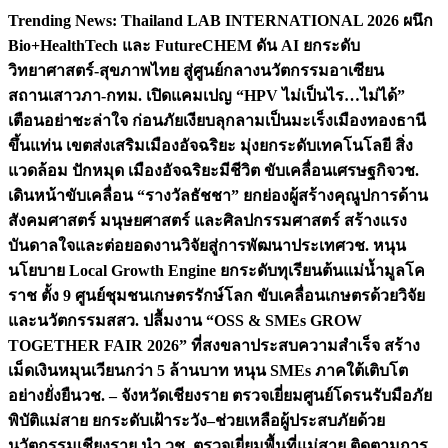
Skip
Trending News:
Thailand LAB INTERNATIONAL 2026 ผนึก
to
Bio+HealthTech และ FutureCHEM ดัน AI ยกระดับ
content
วิทยาศาสตร์-สุขภาพไทย สู่ศูนย์กลางนวัตกรรมอาเซียน
สถานเสาวภา-กทม. เปิดแคมเปญ “HPV ไม่เป็นไร…ไม่ได้”
เตือนอย่าชะล่าใจ ก่อนภัยเงียบลุกลามเป็นมะเร็ง
เมืองทองธานี
ขึ้นแท่น เขตส่งเสริมเมืองอัจฉริยะ มุ่งยกระดับเทคโนโลยี สิ่ง
แวดล้อม ปักหมุด เมืองอัจฉริยะมีชีวิต ขับเคลื่อนเศรษฐกิจ
วช.
เดินหน้าขับเคลื่อน “รางวัลธัชชา” ยกย่องผู้สร้างคุณูปการด้าน
สังคมศาสตร์ มนุษยศาสตร์ และศิลปกรรมศาสตร์ สร้างแรง
บันดาลใจและต่อยอดงานวิจัยสู่การพัฒนาประเทศ
วช. หนุน
นโยบาย Local Growth Engine ยกระดับทุเรียนต้นแม่น้ำมูลโค
ราช ตั้ง 9 ศูนย์ชุมชนเกษตรรักษ์โลก ขับเคลื่อนเกษตรด้วยวิจัย
และนวัตกรรม
สสว. ปลื้มงาน “OSS & SMEs GROW
TOGETHER FAIR 2026” ที่สงขลาประสบความสำเร็จ สร้าง
เม็ดเงินหมุนเวียนกว่า 5 ล้านบาท หนุน SMEs ภาคใต้เติบโต
อย่างยั่งยืน
วช. – จังหวัดเชียงราย ตรวจเยี่ยมศูนย์โดรนรับมือภัย
พิบัติแม่สาย ยกระดับเฝ้าระวัง–ช่วยเหลือผู้ประสบภัยด้วย
นวัตกรรม
เชียงราย นำ วช. ตรวจเยี่ยมพื้นที่แม่สาย ติดตามการ