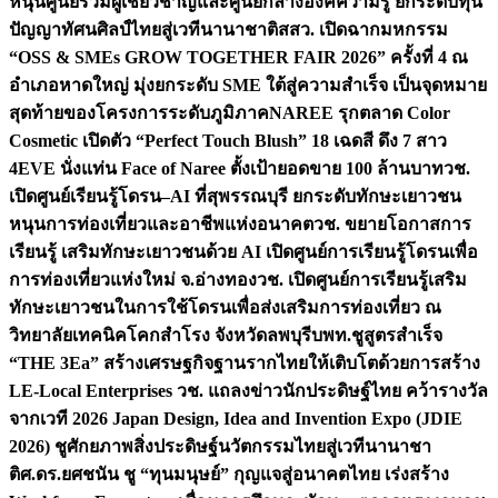
หนุนศูนย์รวมผู้เชี่ยวชาญและศูนย์กลางองค์ความรู้ ยกระดับทุน
ปัญญาทัศนศิลป์ไทยสู่เวทีนานาชาติ
สสว. เปิดฉากมหกรรม
“OSS & SMEs GROW TOGETHER FAIR 2026” ครั้งที่ 4 ณ
อำเภอหาดใหญ่ มุ่งยกระดับ SME ใต้สู่ความสำเร็จ เป็นจุดหมาย
สุดท้ายของโครงการระดับภูมิภาค
NAREE รุกตลาด Color
Cosmetic เปิดตัว “Perfect Touch Blush” 18 เฉดสี ดึง 7 สาว
4EVE นั่งแท่น Face of Naree ตั้งเป้ายอดขาย 100 ล้านบาท
วช.
เปิดศูนย์เรียนรู้โดรน–AI ที่สุพรรณบุรี ยกระดับทักษะเยาวชน
หนุนการท่องเที่ยวและอาชีพแห่งอนาคต
วช. ขยายโอกาสการ
เรียนรู้ เสริมทักษะเยาวชนด้วย AI เปิดศูนย์การเรียนรู้โดรนเพื่อ
การท่องเที่ยวแห่งใหม่ จ.อ่างทอง
วช. เปิดศูนย์การเรียนรู้เสริม
ทักษะเยาวชนในการใช้โดรนเพื่อส่งเสริมการท่องเที่ยว ณ
วิทยาลัยเทคนิคโคกสำโรง จังหวัดลพบุรี
บพท.ชูสูตรสำเร็จ
“THE 3Ea” สร้างเศรษฐกิจฐานรากไทยให้เติบโตด้วยการสร้าง
LE-Local Enterprises
วช. แถลงข่าวนักประดิษฐ์ไทย คว้ารางวัล
จากเวที 2026 Japan Design, Idea and Invention Expo (JDIE
2026) ชูศักยภาพสิ่งประดิษฐ์นวัตกรรมไทยสู่เวทีนานาชา
ติ
ศ.ดร.ยศชนัน ชู “ทุนมนุษย์” กุญแจสู่อนาคตไทย เร่งสร้าง