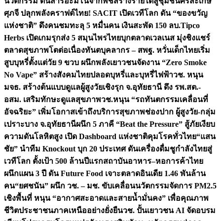
นวัตกรรม ดันสารอะมิโนจากพืชสร้างรายได้สู่ชุมชนศรีสะเกษ
ศุภจี ปลุกพลังคราฟต์ไทย! SACIT เปิดเวทีโลก ดัน “ของขวัญ
แห่งชาติ” ดึงคนชมทะลุ 5 หมื่นคน เงินสะพัด 150 ลบ.
Tipco
Herbs เปิดเกมรุกส่ง 5 สมุนไพรไทยบุกตลาดเวลเนส มุ่งชิงแชร์
ตลาดสุขภาพโตต่อเนื่อง
ทันตบุคลากร – สพฐ. หวั่นเด็กไทยเริ่ม
สูบบุหรี่ตั้งแต่วัย 9 ขวบ ผนึกพลังเยาวชนจัดงาน “Zero Smoke
No Vape” สร้างสังคมไทยปลอดบุหรี่และบุหรี่ไฟฟ้า
วช. หนุน
มจธ. สร้างต้นแบบดูแลผู้สูงวัยเชิงรุก จ.อุทัยธานี ดึง รพ.สต.-
อสม. เสริมทักษะดูแลสุขภาพ
วช.หนุน “รถทันตกรรมเคลื่อนที่
อัจฉริยะ” เพิ่มโอกาสเข้าถึงบริการสุขภาพช่องปาก ผู้สูงวัย-กลุ่ม
เปราะบาง จ.อุทัยธานี
ผนึก 5 ภาคี “Beat the Pressure” สู้ภัยเงียบ
ความดันโลหิตสูง เปิด Dashboard แห่งชาติคุมโรคทั่วไทย
“แสน
ชัย” นำทีม Knockout บุก 20 ประเทศ ดันเครื่องดื่มชูกำลังไทยสู่
เวทีโลก ตั้งเป้า 500 ล้านปีแรก
สถาบันอาหาร–หอการค้าไทย
ผนึกแผน 3 ปี ดัน Future Food เจาะตลาดอินเดีย 1.46 พันล้าน
คน
“ยศชนัน” ผนึก วช. – มช. ขับเคลื่อนนวัตกรรมจัดการ PM2.5
เชิงพื้นที่ หนุน “อากาศสะอาดและสายน้ำมั่นคง” เพื่อคุณภาพ
ชีวิตประชาชนภาคเหนืออย่างยั่งยืน
วช. ปั้นเยาวชน AI จัดอบรม