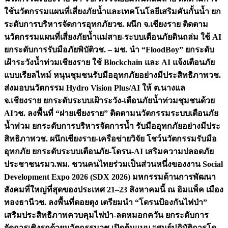
ใช้นวัตกรรมแผนที่เสี่ยงภัยน้ำและเทคโนโลยีเสริมคันกั้นน้ำ ยก
ระดับการบริหารจัดการอุทกภัย
วช. ผนึก จ.เชียงราย ติดตาม
นวัตกรรมแผนที่เสี่ยงภัยน้ำแม่สาย-ระบบเตือนภัยดินถล่ม ใช้ AI
ยกระดับการรับมือภัยพิบัติ
วช. – มช. นำ “FloodBoy” ยกระดับ
เฝ้าระวังน้ำท่วมเชียงราย ใช้ Blockchain และ AI แจ้งเตือนภัย
แบบเรียลไทม์ หนุนชุมชนรับมืออุทกภัยอย่างมีประสิทธิภาพ
วช.
ส่งมอบนวัตกรรม Hydro Vision Plus/AI ให้ ต.นางแล
จ.เชียงราย ยกระดับระบบเฝ้าระวัง-เตือนภัยน้ำท่วมชุมชนด้วย
AI
วช. ลงพื้นที่ “ฝายเชียงราย” ติดตามนวัตกรรมระบบเตือนภัย
น้ำท่วม ยกระดับการบริหารจัดการน้ำ รับมืออุทกภัยอย่างมีประ
สิทธิภาพ
วช. ผนึกเชียงราย-เครือข่ายวิจัย โชว์นวัตกรรมรับมือ
อุทกภัย ยกระดับระบบเตือนภัย-โดรน-AI เสริมความปลอดภัย
ประชาชน
รมว.พม. ชวนคนไทยร่วมเป็นส่วนหนึ่งของงาน Social
Development Expo 2026 (SDX 2026) มหกรรมด้านการพัฒนา
สังคมที่ใหญ่ที่สุดของประเทศ 21–23 สิงหาคมนี้ ณ อิมแพ็ค เมือง
ทองธานี
วช. ลงพื้นที่ดอยตุง เตรียมนำ “โดรนป้องกันไฟป่า”
เสริมประสิทธิภาพควบคุมไฟป่า-ลดหมอกควัน ยกระดับการ
จัดการเชิงรุกด้วยนวัตกรรม
วช.เปิดต้นแบบ “ศูนย์ปฏิบัติการโด