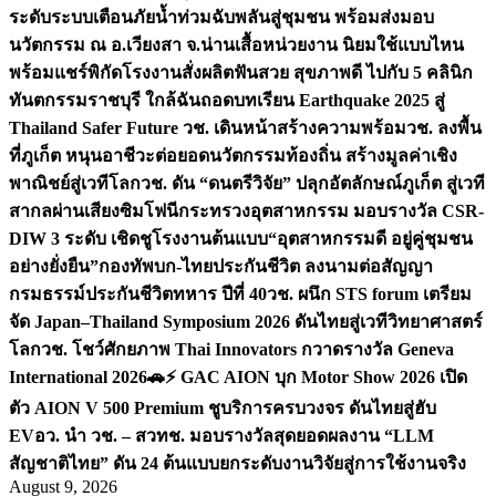
ระดับระบบเตือนภัยน้ำท่วมฉับพลันสู่ชุมชน พร้อมส่งมอบ
นวัตกรรม ณ อ.เวียงสา จ.น่าน
เสื้อหน่วยงาน นิยมใช้แบบไหน
พร้อมแชร์พิกัดโรงงานสั่งผลิต
ฟันสวย สุขภาพดี ไปกับ 5 คลินิก
ทันตกรรมราชบุรี ใกล้ฉัน
ถอดบทเรียน Earthquake 2025 สู่
Thailand Safer Future วช. เดินหน้าสร้างความพร้อม
วช. ลงพื้น
ที่ภูเก็ต หนุนอาชีวะต่อยอดนวัตกรรมท้องถิ่น สร้างมูลค่าเชิง
พาณิชย์สู่เวทีโลก
วช. ดัน “ดนตรีวิจัย” ปลุกอัตลักษณ์ภูเก็ต สู่เวที
สากลผ่านเสียงซิมโฟนี
กระทรวงอุตสาหกรรม มอบรางวัล CSR-
DIW 3 ระดับ เชิดชูโรงงานต้นแบบ“อุตสาหกรรมดี อยู่คู่ชุมชน
อย่างยั่งยืน”
กองทัพบก-ไทยประกันชีวิต ลงนามต่อสัญญา
กรมธรรม์ประกันชีวิตทหาร ปีที่ 40
วช. ผนึก STS forum เตรียม
จัด Japan–Thailand Symposium 2026 ดันไทยสู่เวทีวิทยาศาสตร์
โลก
วช. โชว์ศักยภาพ Thai Innovators กวาดรางวัล Geneva
International 2026
🚗⚡️ GAC AION บุก Motor Show 2026 เปิด
ตัว AION V 500 Premium ชูบริการครบวงจร ดันไทยสู่ฮับ
EV
อว. นำ วช. – สวทช. มอบรางวัลสุดยอดผลงาน “LLM
สัญชาติไทย” ดัน 24 ต้นแบบยกระดับงานวิจัยสู่การใช้งานจริง
August 9, 2026