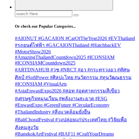
Search
for:
Or check our Popular Categories...
#AIONUT #GACAION #CarOfTheYear2026 #EVThailand
#รถยนต์ไฟฟ้า #GACAIONThailand #HatchbackEV
#MotorShow2026
#AmazingThailandCountdown2025 #ICONSIAM
#ICONSIAMCountdown2025
#ARTDNAHUB #วช #NRCT #อว #กระทรวงอว #ทัศน
ศิลป์ #SoftPower #ศิลปะไทย #นวัตกรรม #ทุนวัฒนธรรม
#ICONSIAM #VisualArts
#AsiaEnwastExpo2026 #สอท #อุตสาหกรรมสีเขียว
#เศรษฐกิจหมุนเวียน #พลังงานสะอาด #ESG
#EnwastExpo #GreenFuture #CircularEconomy
#ThailandIndustry #สิ่งแวดล้อมยั่งยืน
#BaliChoralFestival #วงปล่อยแก่ประเทศไทย #วิจัยเพื่อ
สังคมสูงวัย
#BangkokArtFestival #BAF11 #CraftYourDreams