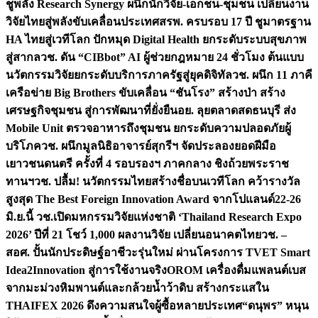
ชูพลัง Research Synergy ผนึกนักวิจัย-เอกชน-ชุมชน เปลี่ยนงาน
วิจัยไทยสู่พลังขับเคลื่อนประเทศ
สรพ. ครบรอบ 17 ปี ชูมาตรฐาน
HA ไทยสู่เวทีโลก ปักหมุด Digital Health ยกระดับระบบสุขภาพ
สู่สากล
วช. ดัน “CIBbot” AI ผู้ช่วยกฎหมาย 24 ชั่วโมง ต้นแบบ
นวัตกรรมวิจัยยกระดับบริการภาครัฐสู่ยุคดิจิทัล
วช. ผนึก 11 ภาคี
เครือข่าย Big Brothers ขับเคลื่อน “ชันโรง” สร้างป่า สร้าง
เศรษฐกิจชุมชน สู่การพัฒนาที่ยั่งยืน
อย. ลุยตลาดสดธนบุรี ส่ง
Mobile Unit ตรวจอาหารถึงชุมชน ยกระดับความปลอดภัยผู้
บริโภค
วช. ผนึกมูลนิธิอาจารย์สุกรีฯ จัดประลองยอดฝีมือ
เยาวชนดนตรี ครั้งที่ 4 รอบรองฯ ภาคกลาง ชิงถ้วยพระราช
ทานฯ
วช. ปลื้ม! นวัตกรรมไทยสร้างชื่อบนเวทีโลก คว้ารางวัล
สูงสุด The Best Foreign Innovation Award จากโปแลนด์
22-26
มิ.ย.นี้ วช.เปิดมหกรรมวิจัยแห่งชาติ ‘Thailand Research Expo
2026’ ปีที่ 21 โชว์ 1,000 ผลงานวิจัย เปลี่ยนอนาคตไทย
วช. –
สอศ. ปั้นนักประดิษฐ์อาชีวะรุ่นใหม่ ผ่านโครงการ TVET Smart
Idea2Innovation สู่การใช้งานจริง
OROM เครื่องดื่มแพลนต์เบส
จากมะม่วงหิมพานต์และกล้วยน้ำว้าดิบ สร้างกระแสใน
THAIFEX 2026 ดึงความสนใจผู้ซื้อหลายประเทศ
“ดนุพร” หนุน