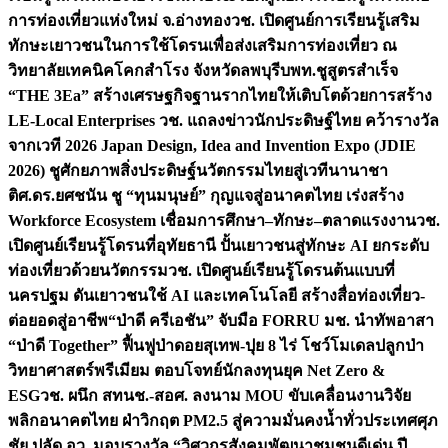
การท่องเที่ยวแห่งใหม่ จ.อ่างทอง
วช. เปิดศูนย์การเรียนรู้เสริม
ทักษะเยาวชนในการใช้โดรนเพื่อส่งเสริมการท่องเที่ยว ณ
วิทยาลัยเทคนิคโคกสำโรง จังหวัดลพบุรี
บพท.ชูสูตรสำเร็จ
“THE 3Ea” สร้างเศรษฐกิจฐานรากไทยให้เติบโตด้วยการสร้าง
LE-Local Enterprises
วช. แถลงข่าวนักประดิษฐ์ไทย คว้ารางวัล
จากเวที 2026 Japan Design, Idea and Invention Expo (JDIE
2026) ชูศักยภาพสิ่งประดิษฐ์นวัตกรรมไทยสู่เวทีนานาชา
ติ
ศ.ดร.ยศชนัน ชู “ทุนมนุษย์” กุญแจสู่อนาคตไทย เร่งสร้าง
Workforce Ecosystem เชื่อมการศึกษา–ทักษะ–ตลาดแรงงาน
วช.
เปิดศูนย์เรียนรู้โดรนที่อุทัยธานี ปั้นเยาวชนสู่ทักษะ AI ยกระดับ
ท่องเที่ยวด้วยนวัตกรรม
วช. เปิดศูนย์เรียนรู้โดรนต้นแบบที่
นครปฐม ดันเยาวชนใช้ AI และเทคโนโลยี สร้างสื่อท่องเที่ยว-
ต่อยอดสู่อาชีพ
“ป่าดี ครีเอชัน” จับมือ FORRU มช. นำทัพอาสา
“ป่าดี Together” ฟื้นฟูป่าดอยสุเทพ-ปุย 8 ไร่ โชว์โมเดลปลูกป่า
วิทยาศาสตร์พรีเมียม ตอบโจทย์นักลงทุนยุค Net Zero &
ESG
วช. ผนึก สทนช.-สอศ. ลงนาม MOU ขับเคลื่อนงานวิจัย
พลิกอนาคตไทย ฝ่าวิกฤต PM2.5 สู่ความมั่นคงน้ำทั่วประเทศ
ศุภ
ชัย ปลัด อว. มอบรางวัล “วิศวกรสังคมพัฒนาชุมชนดีเด่น ปี