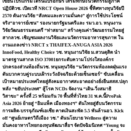
เขียนโปรแกรมโดรนแปรอักษร เสริมทักษะนวัตกรรมสู่ภาค
ปฏิบัติ
วช. เปิดเวที NRCT Open House 2026 ชี้ทิศทางทุนวิจัยปี
2570 ดันงานวิจัย “สังคมและความมั่นคง” สู่การใช้ประโยชน์
จริง
“อาจารย์เชน” รองนายกรัฐมนตรีและ รมว.อว. หนุนงาน
วิจัยวัฒนธรรมดนตรี “ท่าสยาม” สร้างคุณค่าวัฒนธรรมไทยสู่
สากล
วช. เชิญชมผลงานวิจัยและนวัตกรรมอาหารสุขภาพ ใน
งานแถลงข่าว NRCT x THAIFEX-ANUGA ASIA 2026
InnoFood, Healthy Choice
วช. หนุนงานวิจัย ม.สวนดุสิต นำ
มาตรฐานสากล ISO 37001ยกระดับความโปร่งใสองค์กร
ปกครองส่วนท้องถิ่น
วช. หนุนทุนวิจัย “นวัตกรรมห้องลดฝุ่นแรง
ดันบวกควบคู่ระบบเฝ้าระวังอัจฉริยะด้วยเซ็นเซอร์” ขับเคลื่อน
เป้าหมายประเทศไทยสู่สังคมอากาศสะอาดอย่างยั่งยืน
สสส.ปลุก
พลัง “ขยับประเทศ” สู้โรค NCDs จัดงาน “เดิน-วิ่งสมาธิ
วิสาขะ” ครั้งที่ 25 พร้อมกัน 70 พื้นที่ทั่วไทย 31 พ.ค.นี้
ProPak
Asia 2026 ย้ายสู่ “อิมแพ็ค เมืองทองฯ” ดันไทยสู่ฮับนวัตกรรม
การผลิต-บรรจุภัณฑ์เอเชีย คาดเงินสะพัด 5.5 พันล้าน
อว. Kick
off “ศูนย์เกษตรวิถีเมือง วช.” ดันนโยบาย Wellness สู่ความ
มั่นคงอาหารไทย
กองทุนพัฒนาสื่อฯ จัดปัจฉิมนิเทศ “Young จะ