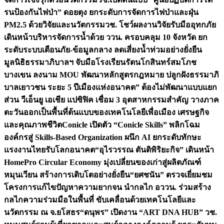
รนป้องกันไฟป่า” ดอยตุง ยกระดับการจัดการไฟป่าและฝุ่น
PM2.5 ด้วยวิจัยและนวัตกรรม
วช. โชว์ผลงานวิจัยรับมืออุทกภัย
เดินหน้าบริหารจัดการน้ำด้วย ววน. ครอบคลุม 10 จังหวัด ยก
ระดับระบบเตือนภัย-ข้อมูลกลาง ลดเสี่ยงน้ำท่วมอย่างยั่งยืน
มูลนิธิธรรมาภิบาลฯ จับมือโรงเรียนรัตนโกสินทร์สมโภช
บางเขน ลงนาม MOU พัฒนาหลักสูตรกฎหมาย ปลูกฝังธรรมาภิ
บาลเยาวชน ระยะ 5 ปี
เมืองแห่งอนาคต” ต้องไม่พัฒนาแบบแยก
ส่วน วีเอ็นยู เอเชีย แปซิฟิค เชื่อม 3 อุตสาหกรรมสำคัญ วางภาค
ตะวันออกเป็นพื้นที่ต้นแบบของเทคโนโลยีเพื่อเมือง เศรษฐกิจ
และคุณภาพชีวิต
Conicle เปิดตัว “Conicle Skills” พลิกโฉม
องค์กรสู่ Skills-Based Organization ผนึก AI ยกระดับทักษะ
แรงงานไทยรับโลกอนาคต
“อุไรวรรณ ตันติพิริยะกิจ” เดินหน้า
HomePro Circular Economy มุ่งเปลี่ยนของเก่าสู่ผลิตภัณฑ์
หมุนเวียน สร้างการเติบโตอย่างยั่งยืน
“ยศชนัน” ตรวจเยี่ยมชม
โครงการแก้ไขปัญหาความยากจน นำกลไก อววน. ร่วมสร้าง
กลไกความร่วมมือในพื้นที่ ขับเคลื่อนด้วยเทคโนโลยีและ
นวัตกรรม ณ จ.ยโสธร
“ดนุพร” เปิดงาน “ART DNA HUB” วช.