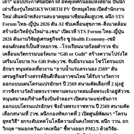
เล่า” มอบประกาศนียบัตร 60 มัคคุเทศก์น้อยแห่งสยาม ปั้นนัก
เล่าเรื่องรุ่นใหม่
SKYWORTH PV ปักหมุดไทย เปิดสำนักงาน
ใหม่ เดินหน้าพลังงานสะอาดลุยอาเซียนเต็มสูบ
วช. ผนึก STS
Forum ไทย–ญี่ปุ่น 2026 ดัน AI ขับเคลื่อนสุขภาพ–สิ่งแวดล้อม
สร้างนักวิทย์รุ่นใหม่
“อ.เชน” เปิดเวที STS Forum ไทย–ญี่ปุ่น
2026 ดันงานวิจัยสู่เศรษฐกิจจริง ชู Health Economy–เซมิ
คอนดักเตอร์เป็นหัวหอก
วช. –โรงเรียนนายร้อยตำรวจ ขับ
เคลื่อนนวัตกรรมบอร์ดเกม “Gift or Guilt” สร้างความโปร่งใส
เสริมนโยบาย No Gift Policy
วช. จับมือระนอง โชว์โดรนแปร
อักษร หนุนท่องเที่ยวงาน “อาบน้ำแร่แลระนอง 2569” ดัน
เศรษฐกิจสร้างสรรค์
ยินดี!ทีมเยาวชนไทย ได้รับรางวัลการ
ออกแบบแผนโดรนแปรอักษร ปี 2569 สนามคัดเลือกที่ 2 มุ่งสู่
การชิงรางวัลถ้วยพระราชทานพระบาทสมเด็จพระเจ้าอยู่หัว
วช.
หนุนสมาคมกีฬาเครื่องบินจำลองฯ เปิดสนามแข่งขันการ
ออกแบบโดรนแปรอักษร ชิงถ้วยพระราชทาน ปี 2569 สนามคัด
เลือกสนามที่ 2
วช. ผนึกกองทัพภาคที่ 2 เปิดศูนย์พัฒนา “โดรน
ยุทธวิธี” ยกระดับเทคโนโลยีความมั่นคงไทย
วช. ผนึก ววน. ถก
วิกฤต “หมอกควันภาคเหนือ” ชี้ทางออก PM2.5 ด้วยวิจัย–