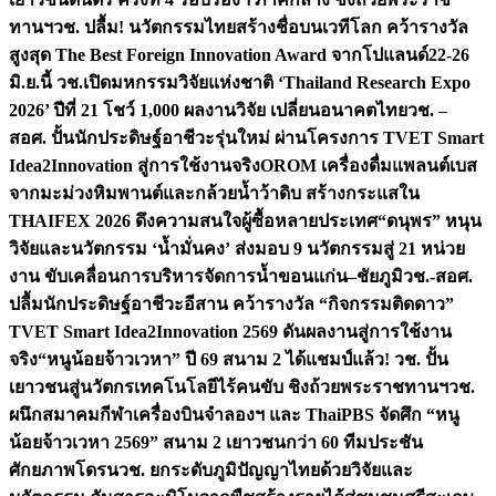
ทานฯ
วช. ปลื้ม! นวัตกรรมไทยสร้างชื่อบนเวทีโลก คว้ารางวัล
สูงสุด The Best Foreign Innovation Award จากโปแลนด์
22-26
มิ.ย.นี้ วช.เปิดมหกรรมวิจัยแห่งชาติ ‘Thailand Research Expo
2026’ ปีที่ 21 โชว์ 1,000 ผลงานวิจัย เปลี่ยนอนาคตไทย
วช. –
สอศ. ปั้นนักประดิษฐ์อาชีวะรุ่นใหม่ ผ่านโครงการ TVET Smart
Idea2Innovation สู่การใช้งานจริง
OROM เครื่องดื่มแพลนต์เบส
จากมะม่วงหิมพานต์และกล้วยน้ำว้าดิบ สร้างกระแสใน
THAIFEX 2026 ดึงความสนใจผู้ซื้อหลายประเทศ
“ดนุพร” หนุน
วิจัยและนวัตกรรม ‘น้ำมั่นคง’ ส่งมอบ 9 นวัตกรรมสู่ 21 หน่วย
งาน ขับเคลื่อนการบริหารจัดการน้ำขอนแก่น–ชัยภูมิ
วช.-สอศ.
ปลื้มนักประดิษฐ์อาชีวะอีสาน คว้ารางวัล “กิจกรรมติดดาว”
TVET Smart Idea2Innovation 2569 ดันผลงานสู่การใช้งาน
จริง
“หนูน้อยจ้าวเวหา” ปี 69 สนาม 2 ได้แชมป์แล้ว! วช. ปั้น
เยาวชนสู่นวัตกรเทคโนโลยีไร้คนขับ ชิงถ้วยพระราชทานฯ
วช.
ผนึกสมาคมกีฬาเครื่องบินจำลองฯ และ ThaiPBS จัดศึก “หนู
น้อยจ้าวเวหา 2569” สนาม 2 เยาวชนกว่า 60 ทีมประชัน
ศักยภาพโดรน
วช. ยกระดับภูมิปัญญาไทยด้วยวิจัยและ