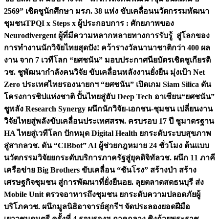
2569” เชิดชูนักศึกษา มรภ. 38 แห่ง ขับเคลื่อนนวัตกรรมพัฒนา
ชุมชน
TPQI x Steps x ผู้ประกอบการ : ศักยภาพของ
Neurodivergent ผู้ที่มีความหลากหลายทางการรับรู้ สู่โลกของ
การทำงาน
นักวิจัยไทยสุดปัง! คว้ารางวัลนานาชาติกว่า 400 ผล
งาน จาก 7 เวทีโลก “ยศชนัน” มอบประกาศนียบัตรเชิดชูเกียรติ
วช. ชูพัฒนากำลังคนวิจัย ขับเคลื่อนพลังงานยั่งยืน มุ่งเป้า Net
Zero ประเทศไทย
รองนายกฯ “ยศชนัน” เปิดเกม Siam Silica ดัน
โครงการชิปแห่งชาติ ปั้นไทยสู่ฮับ Deep Tech อาเซียน
“ยศชนัน”
ชูพลัง Research Synergy ผนึกนักวิจัย-เอกชน-ชุมชน เปลี่ยนงาน
วิจัยไทยสู่พลังขับเคลื่อนประเทศ
สรพ. ครบรอบ 17 ปี ชูมาตรฐาน
HA ไทยสู่เวทีโลก ปักหมุด Digital Health ยกระดับระบบสุขภาพ
สู่สากล
วช. ดัน “CIBbot” AI ผู้ช่วยกฎหมาย 24 ชั่วโมง ต้นแบบ
นวัตกรรมวิจัยยกระดับบริการภาครัฐสู่ยุคดิจิทัล
วช. ผนึก 11 ภาคี
เครือข่าย Big Brothers ขับเคลื่อน “ชันโรง” สร้างป่า สร้าง
เศรษฐกิจชุมชน สู่การพัฒนาที่ยั่งยืน
อย. ลุยตลาดสดธนบุรี ส่ง
Mobile Unit ตรวจอาหารถึงชุมชน ยกระดับความปลอดภัยผู้
บริโภค
วช. ผนึกมูลนิธิอาจารย์สุกรีฯ จัดประลองยอดฝีมือ
เยาวชนดนตรี ครั้งที่ 4 รอบรองฯ ภาคกลาง ชิงถ้วยพระราช