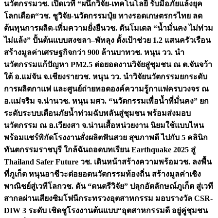
นวัตกรรม
วช. เปิดเวที “ผนึกวิจัย-เทคโนโลยี รับมือภัยแล้งยุค
โลกเดือด“
วช. ชูวิจัย-นวัตกรรมปุ๋ย ทางรอดเกษตรกรไทย ลด
ต้นทุนการผลิต-เพิ่มความยั่งยืน
วช. ดันโมเดล “น้ำมั่นคง ไม่ท่วม
ไม่แล้ง” ปั้นต้นแบบสงขลา–พัทลุง ตั้งเป้าช่วย 1.2 แสนครัวเรือน
สร้างมูลค่าเศรษฐกิจกว่า 900 ล้านบาท
วช. หนุน วว. นำ
นวัตกรรมแก้ปัญหา PM2.5 ต่อยอดงานวิจัยสู่ชุมชน ณ ต.จันจว้า
ใต้ อ.แม่จัน จ.เชียงราย
วช. หนุน วว. นำวิจัยนวัตกรรมยกระดับ
การผลิตกาแฟ และศูนย์ถ่ายทอดองค์ความรู้กาแฟครบวงจร ณ
อ.แม่จริม จ.น่าน
วช. หนุน มศว. “นวัตกรรมเพื่อน้ำที่มั่นคง” ยก
ระดับระบบเตือนภัยน้ำท่วมฉับพลันสู่ชุมชน พร้อมส่งมอบ
นวัตกรรม ณ อ.เวียงสา จ.น่าน
เสื้อหน่วยงาน นิยมใช้แบบไหน
พร้อมแชร์พิกัดโรงงานสั่งผลิต
ฟันสวย สุขภาพดี ไปกับ 5 คลินิก
ทันตกรรมราชบุรี ใกล้ฉัน
ถอดบทเรียน Earthquake 2025 สู่
Thailand Safer Future วช. เดินหน้าสร้างความพร้อม
วช. ลงพื้น
ที่ภูเก็ต หนุนอาชีวะต่อยอดนวัตกรรมท้องถิ่น สร้างมูลค่าเชิง
พาณิชย์สู่เวทีโลก
วช. ดัน “ดนตรีวิจัย” ปลุกอัตลักษณ์ภูเก็ต สู่เวที
สากลผ่านเสียงซิมโฟนี
กระทรวงอุตสาหกรรม มอบรางวัล CSR-
DIW 3 ระดับ เชิดชูโรงงานต้นแบบ“อุตสาหกรรมดี อยู่คู่ชุมชน