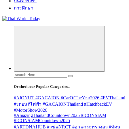
บันเทิง/กีฬา
การศึกษา
Search
for:
Or check our Popular Categories...
#AIONUT #GACAION #CarOfTheYear2026 #EVThailand
#รถยนต์ไฟฟ้า #GACAIONThailand #HatchbackEV
#MotorShow2026
#AmazingThailandCountdown2025 #ICONSIAM
#ICONSIAMCountdown2025
#ARTDNAHUB #วช #NRCT #อว #กระทรวงอว #ทัศน