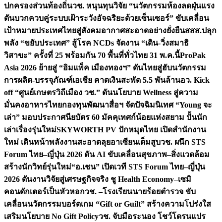
ปกครองส่วนท้องถิ่น
วช. หนุนทุนวิจัย “นวัตกรรมห้องลดฝุ่นแรง
ดันบวกควบคู่ระบบเฝ้าระวังอัจฉริยะด้วยเซ็นเซอร์” ขับเคลื่อน
เป้าหมายประเทศไทยสู่สังคมอากาศสะอาดอย่างยั่งยืน
สสส.ปลุก
พลัง “ขยับประเทศ” สู้โรค NCDs จัดงาน “เดิน-วิ่งสมาธิ
วิสาขะ” ครั้งที่ 25 พร้อมกัน 70 พื้นที่ทั่วไทย 31 พ.ค.นี้
ProPak
Asia 2026 ย้ายสู่ “อิมแพ็ค เมืองทองฯ” ดันไทยสู่ฮับนวัตกรรม
การผลิต-บรรจุภัณฑ์เอเชีย คาดเงินสะพัด 5.5 พันล้าน
อว. Kick
off “ศูนย์เกษตรวิถีเมือง วช.” ดันนโยบาย Wellness สู่ความ
มั่นคงอาหารไทย
กองทุนพัฒนาสื่อฯ จัดปัจฉิมนิเทศ “Young จะ
เล่า” มอบประกาศนียบัตร 60 มัคคุเทศก์น้อยแห่งสยาม ปั้นนัก
เล่าเรื่องรุ่นใหม่
SKYWORTH PV ปักหมุดไทย เปิดสำนักงาน
ใหม่ เดินหน้าพลังงานสะอาดลุยอาเซียนเต็มสูบ
วช. ผนึก STS
Forum ไทย–ญี่ปุ่น 2026 ดัน AI ขับเคลื่อนสุขภาพ–สิ่งแวดล้อม
สร้างนักวิทย์รุ่นใหม่
“อ.เชน” เปิดเวที STS Forum ไทย–ญี่ปุ่น
2026 ดันงานวิจัยสู่เศรษฐกิจจริง ชู Health Economy–เซมิ
คอนดักเตอร์เป็นหัวหอก
วช. –โรงเรียนนายร้อยตำรวจ ขับ
เคลื่อนนวัตกรรมบอร์ดเกม “Gift or Guilt” สร้างความโปร่งใส
เสริมนโยบาย No Gift Policy
วช. จับมือระนอง โชว์โดรนแปร