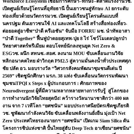
Workforce Ecosystem เชื่อมการศึกษา–ทักษะ–ตลาดแรงงาน
วช.
เปิดศูนย์เรียนรู้โดรนที่อุทัยธานี ปั้นเยาวชนสู่ทักษะ AI ยกระดับ
ท่องเที่ยวด้วยนวัตกรรม
วช. เปิดศูนย์เรียนรู้โดรนต้นแบบที่
นครปฐม ดันเยาวชนใช้ AI และเทคโนโลยี สร้างสื่อท่องเที่ยว-
ต่อยอดสู่อาชีพ
“ป่าดี ครีเอชัน” จับมือ FORRU มช. นำทัพอาสา
“ป่าดี Together” ฟื้นฟูป่าดอยสุเทพ-ปุย 8 ไร่ โชว์โมเดลปลูกป่า
วิทยาศาสตร์พรีเมียม ตอบโจทย์นักลงทุนยุค Net Zero &
ESG
วช. ผนึก สทนช.-สอศ. ลงนาม MOU ขับเคลื่อนงานวิจัย
พลิกอนาคตไทย ฝ่าวิกฤต PM2.5 สู่ความมั่นคงน้ำทั่วประเทศ
ศุภ
ชัย ปลัด อว. มอบรางวัล “วิศวกรสังคมพัฒนาชุมชนดีเด่น ปี
2569” เชิดชูนักศึกษา มรภ. 38 แห่ง ขับเคลื่อนนวัตกรรมพัฒนา
ชุมชน
TPQI x Steps x ผู้ประกอบการ : ศักยภาพของ
Neurodivergent ผู้ที่มีความหลากหลายทางการรับรู้ สู่โลกของ
การทำงาน
นักวิจัยไทยสุดปัง! คว้ารางวัลนานาชาติกว่า 400 ผล
งาน จาก 7 เวทีโลก “ยศชนัน” มอบประกาศนียบัตรเชิดชูเกียรติ
วช. ชูพัฒนากำลังคนวิจัย ขับเคลื่อนพลังงานยั่งยืน มุ่งเป้า Net
Zero ประเทศไทย
รองนายกฯ “ยศชนัน” เปิดเกม Siam Silica ดัน
โครงการชิปแห่งชาติ ปั้นไทยสู่ฮับ Deep Tech อาเซียน
“ยศชนัน”