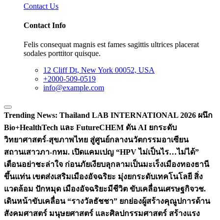
Contact Us
Contact Info
Felis consequat magnis est fames sagittis ultrices placerat
sodales porttitor quisque.
12 Cliff Dt, New York 00052, USA
+2000-509-0519
info@example.com
Trending News:
Thailand LAB INTERNATIONAL 2026 ผนึก
Bio+HealthTech และ FutureCHEM ดัน AI ยกระดับ
วิทยาศาสตร์-สุขภาพไทย สู่ศูนย์กลางนวัตกรรมอาเซียน
สถานเสาวภา-กทม. เปิดแคมเปญ “HPV ไม่เป็นไร…ไม่ได้”
เตือนอย่าชะล่าใจ ก่อนภัยเงียบลุกลามเป็นมะเร็ง
เมืองทองธานี
ขึ้นแท่น เขตส่งเสริมเมืองอัจฉริยะ มุ่งยกระดับเทคโนโลยี สิ่ง
แวดล้อม ปักหมุด เมืองอัจฉริยะมีชีวิต ขับเคลื่อนเศรษฐกิจ
วช.
เดินหน้าขับเคลื่อน “รางวัลธัชชา” ยกย่องผู้สร้างคุณูปการด้าน
สังคมศาสตร์ มนุษยศาสตร์ และศิลปกรรมศาสตร์ สร้างแรง