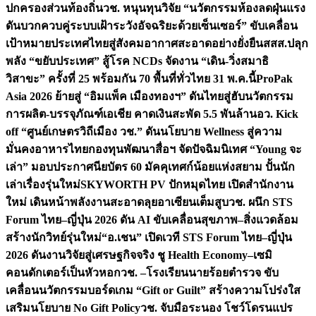
ปกครองส่วนท้องถิ่น
วช. หนุนทุนวิจัย “นวัตกรรมห้องลดฝุ่นแรง
ดันบวกควบคู่ระบบเฝ้าระวังอัจฉริยะด้วยเซ็นเซอร์” ขับเคลื่อน
เป้าหมายประเทศไทยสู่สังคมอากาศสะอาดอย่างยั่งยืน
สสส.ปลุก
พลัง “ขยับประเทศ” สู้โรค NCDs จัดงาน “เดิน-วิ่งสมาธิ
วิสาขะ” ครั้งที่ 25 พร้อมกัน 70 พื้นที่ทั่วไทย 31 พ.ค.นี้
ProPak
Asia 2026 ย้ายสู่ “อิมแพ็ค เมืองทองฯ” ดันไทยสู่ฮับนวัตกรรม
การผลิต-บรรจุภัณฑ์เอเชีย คาดเงินสะพัด 5.5 พันล้าน
อว. Kick
off “ศูนย์เกษตรวิถีเมือง วช.” ดันนโยบาย Wellness สู่ความ
มั่นคงอาหารไทย
กองทุนพัฒนาสื่อฯ จัดปัจฉิมนิเทศ “Young จะ
เล่า” มอบประกาศนียบัตร 60 มัคคุเทศก์น้อยแห่งสยาม ปั้นนัก
เล่าเรื่องรุ่นใหม่
SKYWORTH PV ปักหมุดไทย เปิดสำนักงาน
ใหม่ เดินหน้าพลังงานสะอาดลุยอาเซียนเต็มสูบ
วช. ผนึก STS
Forum ไทย–ญี่ปุ่น 2026 ดัน AI ขับเคลื่อนสุขภาพ–สิ่งแวดล้อม
สร้างนักวิทย์รุ่นใหม่
“อ.เชน” เปิดเวที STS Forum ไทย–ญี่ปุ่น
2026 ดันงานวิจัยสู่เศรษฐกิจจริง ชู Health Economy–เซมิ
คอนดักเตอร์เป็นหัวหอก
วช. –โรงเรียนนายร้อยตำรวจ ขับ
เคลื่อนนวัตกรรมบอร์ดเกม “Gift or Guilt” สร้างความโปร่งใส
เสริมนโยบาย No Gift Policy
วช. จับมือระนอง โชว์โดรนแปร