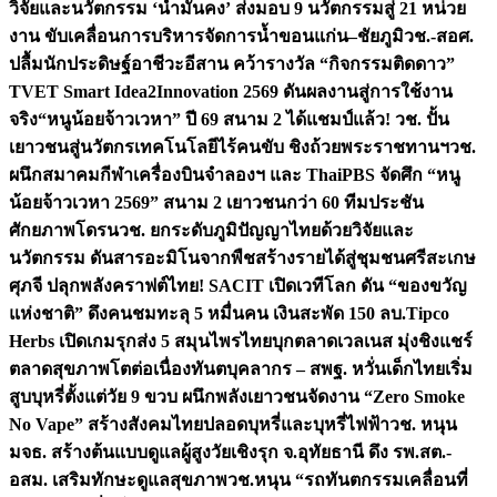
วิจัยและนวัตกรรม ‘น้ำมั่นคง’ ส่งมอบ 9 นวัตกรรมสู่ 21 หน่วย
งาน ขับเคลื่อนการบริหารจัดการน้ำขอนแก่น–ชัยภูมิ
วช.-สอศ.
ปลื้มนักประดิษฐ์อาชีวะอีสาน คว้ารางวัล “กิจกรรมติดดาว”
TVET Smart Idea2Innovation 2569 ดันผลงานสู่การใช้งาน
จริง
“หนูน้อยจ้าวเวหา” ปี 69 สนาม 2 ได้แชมป์แล้ว! วช. ปั้น
เยาวชนสู่นวัตกรเทคโนโลยีไร้คนขับ ชิงถ้วยพระราชทานฯ
วช.
ผนึกสมาคมกีฬาเครื่องบินจำลองฯ และ ThaiPBS จัดศึก “หนู
น้อยจ้าวเวหา 2569” สนาม 2 เยาวชนกว่า 60 ทีมประชัน
ศักยภาพโดรน
วช. ยกระดับภูมิปัญญาไทยด้วยวิจัยและ
นวัตกรรม ดันสารอะมิโนจากพืชสร้างรายได้สู่ชุมชนศรีสะเกษ
ศุภจี ปลุกพลังคราฟต์ไทย! SACIT เปิดเวทีโลก ดัน “ของขวัญ
แห่งชาติ” ดึงคนชมทะลุ 5 หมื่นคน เงินสะพัด 150 ลบ.
Tipco
Herbs เปิดเกมรุกส่ง 5 สมุนไพรไทยบุกตลาดเวลเนส มุ่งชิงแชร์
ตลาดสุขภาพโตต่อเนื่อง
ทันตบุคลากร – สพฐ. หวั่นเด็กไทยเริ่ม
สูบบุหรี่ตั้งแต่วัย 9 ขวบ ผนึกพลังเยาวชนจัดงาน “Zero Smoke
No Vape” สร้างสังคมไทยปลอดบุหรี่และบุหรี่ไฟฟ้า
วช. หนุน
มจธ. สร้างต้นแบบดูแลผู้สูงวัยเชิงรุก จ.อุทัยธานี ดึง รพ.สต.-
อสม. เสริมทักษะดูแลสุขภาพ
วช.หนุน “รถทันตกรรมเคลื่อนที่