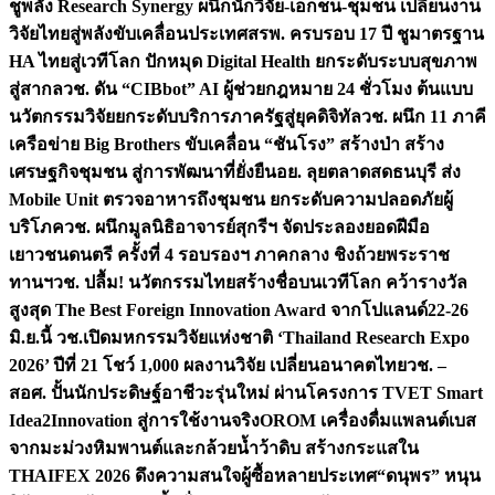
ชูพลัง Research Synergy ผนึกนักวิจัย-เอกชน-ชุมชน เปลี่ยนงาน
วิจัยไทยสู่พลังขับเคลื่อนประเทศ
สรพ. ครบรอบ 17 ปี ชูมาตรฐาน
HA ไทยสู่เวทีโลก ปักหมุด Digital Health ยกระดับระบบสุขภาพ
สู่สากล
วช. ดัน “CIBbot” AI ผู้ช่วยกฎหมาย 24 ชั่วโมง ต้นแบบ
นวัตกรรมวิจัยยกระดับบริการภาครัฐสู่ยุคดิจิทัล
วช. ผนึก 11 ภาคี
เครือข่าย Big Brothers ขับเคลื่อน “ชันโรง” สร้างป่า สร้าง
เศรษฐกิจชุมชน สู่การพัฒนาที่ยั่งยืน
อย. ลุยตลาดสดธนบุรี ส่ง
Mobile Unit ตรวจอาหารถึงชุมชน ยกระดับความปลอดภัยผู้
บริโภค
วช. ผนึกมูลนิธิอาจารย์สุกรีฯ จัดประลองยอดฝีมือ
เยาวชนดนตรี ครั้งที่ 4 รอบรองฯ ภาคกลาง ชิงถ้วยพระราช
ทานฯ
วช. ปลื้ม! นวัตกรรมไทยสร้างชื่อบนเวทีโลก คว้ารางวัล
สูงสุด The Best Foreign Innovation Award จากโปแลนด์
22-26
มิ.ย.นี้ วช.เปิดมหกรรมวิจัยแห่งชาติ ‘Thailand Research Expo
2026’ ปีที่ 21 โชว์ 1,000 ผลงานวิจัย เปลี่ยนอนาคตไทย
วช. –
สอศ. ปั้นนักประดิษฐ์อาชีวะรุ่นใหม่ ผ่านโครงการ TVET Smart
Idea2Innovation สู่การใช้งานจริง
OROM เครื่องดื่มแพลนต์เบส
จากมะม่วงหิมพานต์และกล้วยน้ำว้าดิบ สร้างกระแสใน
THAIFEX 2026 ดึงความสนใจผู้ซื้อหลายประเทศ
“ดนุพร” หนุน