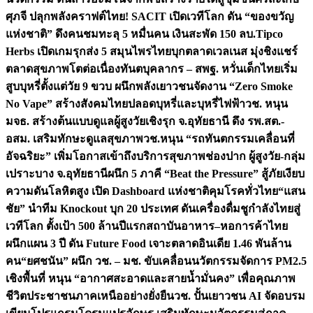
ศุภจี ปลุกพลังคราฟต์ไทย! SACIT เปิดเวทีโลก ดัน “ของขวัญ
แห่งชาติ” ดึงคนชมทะลุ 5 หมื่นคน เงินสะพัด 150 ลบ.
Tipco
Herbs เปิดเกมรุกส่ง 5 สมุนไพรไทยบุกตลาดเวลเนส มุ่งชิงแชร์
ตลาดสุขภาพโตต่อเนื่อง
ทันตบุคลากร – สพฐ. หวั่นเด็กไทยเริ่ม
สูบบุหรี่ตั้งแต่วัย 9 ขวบ ผนึกพลังเยาวชนจัดงาน “Zero Smoke
No Vape” สร้างสังคมไทยปลอดบุหรี่และบุหรี่ไฟฟ้า
วช. หนุน
มจธ. สร้างต้นแบบดูแลผู้สูงวัยเชิงรุก จ.อุทัยธานี ดึง รพ.สต.-
อสม. เสริมทักษะดูแลสุขภาพ
วช.หนุน “รถทันตกรรมเคลื่อนที่
อัจฉริยะ” เพิ่มโอกาสเข้าถึงบริการสุขภาพช่องปาก ผู้สูงวัย-กลุ่ม
เปราะบาง จ.อุทัยธานี
ผนึก 5 ภาคี “Beat the Pressure” สู้ภัยเงียบ
ความดันโลหิตสูง เปิด Dashboard แห่งชาติคุมโรคทั่วไทย
“แสน
ชัย” นำทีม Knockout บุก 20 ประเทศ ดันเครื่องดื่มชูกำลังไทยสู่
เวทีโลก ตั้งเป้า 500 ล้านปีแรก
สถาบันอาหาร–หอการค้าไทย
ผนึกแผน 3 ปี ดัน Future Food เจาะตลาดอินเดีย 1.46 พันล้าน
คน
“ยศชนัน” ผนึก วช. – มช. ขับเคลื่อนนวัตกรรมจัดการ PM2.5
เชิงพื้นที่ หนุน “อากาศสะอาดและสายน้ำมั่นคง” เพื่อคุณภาพ
ชีวิตประชาชนภาคเหนืออย่างยั่งยืน
วช. ปั้นเยาวชน AI จัดอบรม