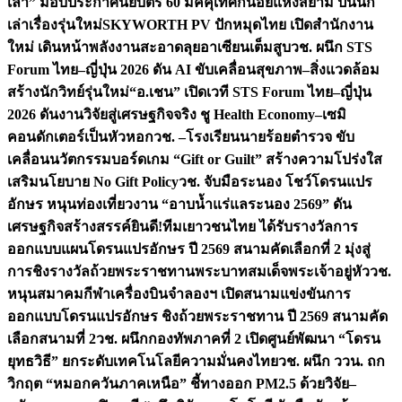
เล่า” มอบประกาศนียบัตร 60 มัคคุเทศก์น้อยแห่งสยาม ปั้นนัก
เล่าเรื่องรุ่นใหม่
SKYWORTH PV ปักหมุดไทย เปิดสำนักงาน
ใหม่ เดินหน้าพลังงานสะอาดลุยอาเซียนเต็มสูบ
วช. ผนึก STS
Forum ไทย–ญี่ปุ่น 2026 ดัน AI ขับเคลื่อนสุขภาพ–สิ่งแวดล้อม
สร้างนักวิทย์รุ่นใหม่
“อ.เชน” เปิดเวที STS Forum ไทย–ญี่ปุ่น
2026 ดันงานวิจัยสู่เศรษฐกิจจริง ชู Health Economy–เซมิ
คอนดักเตอร์เป็นหัวหอก
วช. –โรงเรียนนายร้อยตำรวจ ขับ
เคลื่อนนวัตกรรมบอร์ดเกม “Gift or Guilt” สร้างความโปร่งใส
เสริมนโยบาย No Gift Policy
วช. จับมือระนอง โชว์โดรนแปร
อักษร หนุนท่องเที่ยวงาน “อาบน้ำแร่แลระนอง 2569” ดัน
เศรษฐกิจสร้างสรรค์
ยินดี!ทีมเยาวชนไทย ได้รับรางวัลการ
ออกแบบแผนโดรนแปรอักษร ปี 2569 สนามคัดเลือกที่ 2 มุ่งสู่
การชิงรางวัลถ้วยพระราชทานพระบาทสมเด็จพระเจ้าอยู่หัว
วช.
หนุนสมาคมกีฬาเครื่องบินจำลองฯ เปิดสนามแข่งขันการ
ออกแบบโดรนแปรอักษร ชิงถ้วยพระราชทาน ปี 2569 สนามคัด
เลือกสนามที่ 2
วช. ผนึกกองทัพภาคที่ 2 เปิดศูนย์พัฒนา “โดรน
ยุทธวิธี” ยกระดับเทคโนโลยีความมั่นคงไทย
วช. ผนึก ววน. ถก
วิกฤต “หมอกควันภาคเหนือ” ชี้ทางออก PM2.5 ด้วยวิจัย–