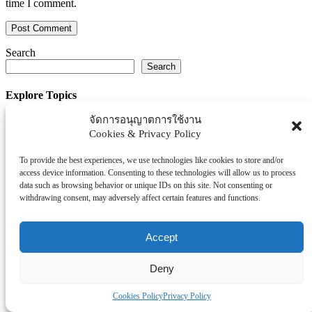
time I comment.
Search
Search
Explore Topics
จัดการอนุญาตการใช้งาน
Thaiworldtoday
Cookies & Privacy Policy
Uncategorized
การศึกษา
To provide the best experiences, we use technologies like cookies to store and/or
ธุรกิจ/ประกัน/การเงิน
access device information. Consenting to these technologies will allow us to process
บันเทิง/กีฬา
data such as browsing behavior or unique IDs on this site. Not consenting or
withdrawing consent, may adversely affect certain features and functions.
ภาครัฐ/ราชการ
ยานยนต์
Accept
อสังหา
โรงพยบาล/สุขภาพ/ความงาม
Deny
โรงแรม/ท่องเที่ยว/อาหาร
Cookies Policy
Privacy Policy
Tag Clouds