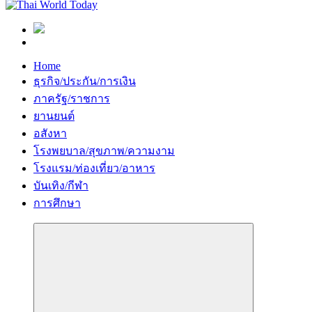
Home
ธุรกิจ/ประกัน/การเงิน
ภาครัฐ/ราชการ
ยานยนต์
อสังหา
โรงพยบาล/สุขภาพ/ความงาม
โรงแรม/ท่องเที่ยว/อาหาร
บันเทิง/กีฬา
การศึกษา