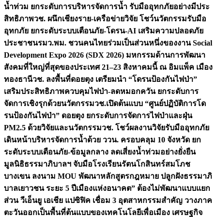
น้ำท่วม ยกระดับการบริหารจัดการน้ำ รับมืออุทกภัยอย่างมีประ
สิทธิภาพ
วช. ผนึกเชียงราย-เครือข่ายวิจัย โชว์นวัตกรรมรับมือ
อุทกภัย ยกระดับระบบเตือนภัย-โดรน-AI เสริมความปลอดภัย
ประชาชน
รมว.พม. ชวนคนไทยร่วมเป็นส่วนหนึ่งของงาน Social
Development Expo 2026 (SDX 2026) มหกรรมด้านการพัฒนา
สังคมที่ใหญ่ที่สุดของประเทศ 21–23 สิงหาคมนี้ ณ อิมแพ็ค เมือง
ทองธานี
วช. ลงพื้นที่ดอยตุง เตรียมนำ “โดรนป้องกันไฟป่า”
เสริมประสิทธิภาพควบคุมไฟป่า-ลดหมอกควัน ยกระดับการ
จัดการเชิงรุกด้วยนวัตกรรม
วช.เปิดต้นแบบ “ศูนย์ปฏิบัติการโด
รนป้องกันไฟป่า” ดอยตุง ยกระดับการจัดการไฟป่าและฝุ่น
PM2.5 ด้วยวิจัยและนวัตกรรม
วช. โชว์ผลงานวิจัยรับมืออุทกภัย
เดินหน้าบริหารจัดการน้ำด้วย ววน. ครอบคลุม 10 จังหวัด ยก
ระดับระบบเตือนภัย-ข้อมูลกลาง ลดเสี่ยงน้ำท่วมอย่างยั่งยืน
มูลนิธิธรรมาภิบาลฯ จับมือโรงเรียนรัตนโกสินทร์สมโภช
บางเขน ลงนาม MOU พัฒนาหลักสูตรกฎหมาย ปลูกฝังธรรมาภิ
บาลเยาวชน ระยะ 5 ปี
เมืองแห่งอนาคต” ต้องไม่พัฒนาแบบแยก
ส่วน วีเอ็นยู เอเชีย แปซิฟิค เชื่อม 3 อุตสาหกรรมสำคัญ วางภาค
ตะวันออกเป็นพื้นที่ต้นแบบของเทคโนโลยีเพื่อเมือง เศรษฐกิจ