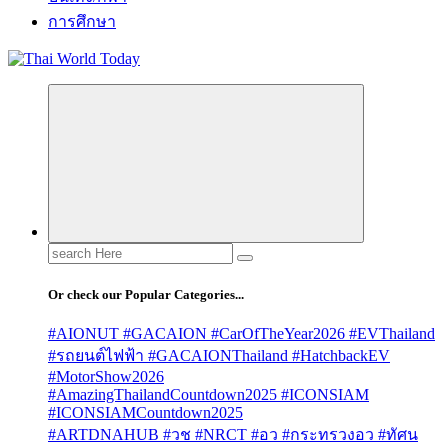
การศึกษา
Search
for:
Or check our Popular Categories...
#AIONUT #GACAION #CarOfTheYear2026 #EVThailand
#รถยนต์ไฟฟ้า #GACAIONThailand #HatchbackEV
#MotorShow2026
#AmazingThailandCountdown2025 #ICONSIAM
#ICONSIAMCountdown2025
#ARTDNAHUB #วช #NRCT #อว #กระทรวงอว #ทัศน