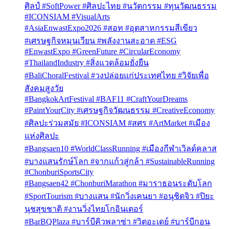
ศิลป์ #SoftPower #ศิลปะไทย #นวัตกรรม #ทุนวัฒนธรรม
#ICONSIAM #VisualArts
#AsiaEnwastExpo2026 #สอท #อุตสาหกรรมสีเขียว
#เศรษฐกิจหมุนเวียน #พลังงานสะอาด #ESG
#EnwastExpo #GreenFuture #CircularEconomy
#ThailandIndustry #สิ่งแวดล้อมยั่งยืน
#BaliChoralFestival #วงปล่อยแก่ประเทศไทย #วิจัยเพื่อ
สังคมสูงวัย
#BangkokArtFestival #BAF11 #CraftYourDreams
#PaintYourCity #เศรษฐกิจวัฒนธรรม #CreativeEconomy
#ศิลปะร่วมสมัย #ICONSIAM #สศร #ArtMarket #เมือง
แห่งศิลปะ
#Bangsaen10 #WorldClassRunning #เมืองกีฬาเวิลด์คลาส
#บางแสนรักษ์โลก #จากแก้วสู่กล้า #SustainableRunning
#ChonburiSportsCity
#Bangsaen42 #ChonburiMarathon #มาราธอนระดับโลก
#SportTourism #บางแสน #นักวิ่งเคนยา #อนุชิตจิว #ปิยะ
นุชสุขชาติ #งานวิ่งไทยโกอินเตอร์
#BarBQPlaza #บาร์บีคิวพลาซ่า #วิตอะเดย์ #บาร์บีกอน