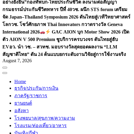
อย่างยั่งยืน”
กองทัพบก-ไทยประกันชีวิต ลงนามต่อสัญญา
กรมธรรม์ประกันชีวิตทหาร ปีที่ 40
วช. ผนึก STS forum เตรียม
จัด Japan–Thailand Symposium 2026 ดันไทยสู่เวทีวิทยาศาสตร์
โลก
วช. โชว์ศักยภาพ Thai Innovators กวาดรางวัล Geneva
International 2026
GAC AION บุก Motor Show 2026 เปิด
ตัว AION V 500 Premium ชูบริการครบวงจร ดันไทยสู่ฮับ
EV
อว. นำ วช. – สวทช. มอบรางวัลสุดยอดผลงาน “LLM
สัญชาติไทย” ดัน 24 ต้นแบบยกระดับงานวิจัยสู่การใช้งานจริง
August 7, 2026
Home
ธุรกิจ/ประกัน/การเงิน
ภาครัฐ/ราชการ
ยานยนต์
อสังหา
โรงพยบาล/สุขภาพ/ความงาม
โรงแรม/ท่องเที่ยว/อาหาร
บันเทิง/กีฬา