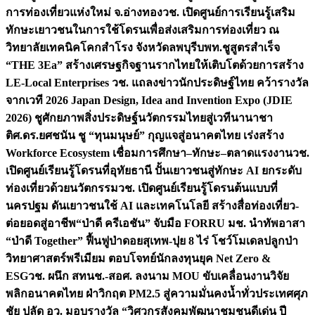
การท่องเที่ยวแห่งใหม่ จ.อ่างทอง
วช. เปิดศูนย์การเรียนรู้เสริม
ทักษะเยาวชนในการใช้โดรนเพื่อส่งเสริมการท่องเที่ยว ณ
วิทยาลัยเทคนิคโคกสำโรง จังหวัดลพบุรี
บพท.ชูสูตรสำเร็จ
“THE 3Ea” สร้างเศรษฐกิจฐานรากไทยให้เติบโตด้วยการสร้าง
LE-Local Enterprises
วช. แถลงข่าวนักประดิษฐ์ไทย คว้ารางวัล
จากเวที 2026 Japan Design, Idea and Invention Expo (JDIE
2026) ชูศักยภาพสิ่งประดิษฐ์นวัตกรรมไทยสู่เวทีนานาชา
ติ
ศ.ดร.ยศชนัน ชู “ทุนมนุษย์” กุญแจสู่อนาคตไทย เร่งสร้าง
Workforce Ecosystem เชื่อมการศึกษา–ทักษะ–ตลาดแรงงาน
วช.
เปิดศูนย์เรียนรู้โดรนที่อุทัยธานี ปั้นเยาวชนสู่ทักษะ AI ยกระดับ
ท่องเที่ยวด้วยนวัตกรรม
วช. เปิดศูนย์เรียนรู้โดรนต้นแบบที่
นครปฐม ดันเยาวชนใช้ AI และเทคโนโลยี สร้างสื่อท่องเที่ยว-
ต่อยอดสู่อาชีพ
“ป่าดี ครีเอชัน” จับมือ FORRU มช. นำทัพอาสา
“ป่าดี Together” ฟื้นฟูป่าดอยสุเทพ-ปุย 8 ไร่ โชว์โมเดลปลูกป่า
วิทยาศาสตร์พรีเมียม ตอบโจทย์นักลงทุนยุค Net Zero &
ESG
วช. ผนึก สทนช.-สอศ. ลงนาม MOU ขับเคลื่อนงานวิจัย
พลิกอนาคตไทย ฝ่าวิกฤต PM2.5 สู่ความมั่นคงน้ำทั่วประเทศ
ศุภ
ชัย ปลัด อว. มอบรางวัล “วิศวกรสังคมพัฒนาชุมชนดีเด่น ปี