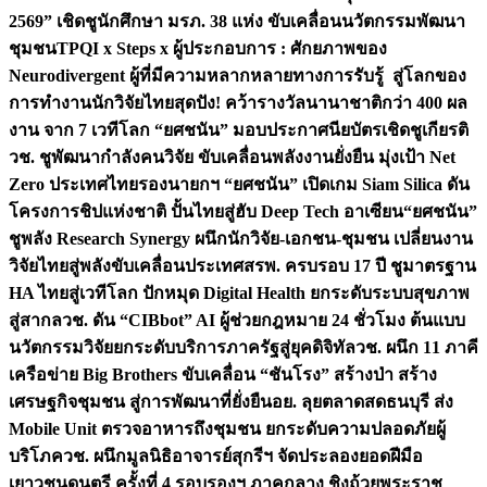
2569” เชิดชูนักศึกษา มรภ. 38 แห่ง ขับเคลื่อนนวัตกรรมพัฒนา
ชุมชน
TPQI x Steps x ผู้ประกอบการ : ศักยภาพของ
Neurodivergent ผู้ที่มีความหลากหลายทางการรับรู้ สู่โลกของ
การทำงาน
นักวิจัยไทยสุดปัง! คว้ารางวัลนานาชาติกว่า 400 ผล
งาน จาก 7 เวทีโลก “ยศชนัน” มอบประกาศนียบัตรเชิดชูเกียรติ
วช. ชูพัฒนากำลังคนวิจัย ขับเคลื่อนพลังงานยั่งยืน มุ่งเป้า Net
Zero ประเทศไทย
รองนายกฯ “ยศชนัน” เปิดเกม Siam Silica ดัน
โครงการชิปแห่งชาติ ปั้นไทยสู่ฮับ Deep Tech อาเซียน
“ยศชนัน”
ชูพลัง Research Synergy ผนึกนักวิจัย-เอกชน-ชุมชน เปลี่ยนงาน
วิจัยไทยสู่พลังขับเคลื่อนประเทศ
สรพ. ครบรอบ 17 ปี ชูมาตรฐาน
HA ไทยสู่เวทีโลก ปักหมุด Digital Health ยกระดับระบบสุขภาพ
สู่สากล
วช. ดัน “CIBbot” AI ผู้ช่วยกฎหมาย 24 ชั่วโมง ต้นแบบ
นวัตกรรมวิจัยยกระดับบริการภาครัฐสู่ยุคดิจิทัล
วช. ผนึก 11 ภาคี
เครือข่าย Big Brothers ขับเคลื่อน “ชันโรง” สร้างป่า สร้าง
เศรษฐกิจชุมชน สู่การพัฒนาที่ยั่งยืน
อย. ลุยตลาดสดธนบุรี ส่ง
Mobile Unit ตรวจอาหารถึงชุมชน ยกระดับความปลอดภัยผู้
บริโภค
วช. ผนึกมูลนิธิอาจารย์สุกรีฯ จัดประลองยอดฝีมือ
เยาวชนดนตรี ครั้งที่ 4 รอบรองฯ ภาคกลาง ชิงถ้วยพระราช