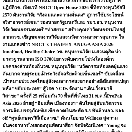
เขียนโปรแกรมโดรนแปรอักษร เสริมทักษะนวัตกรรมสู่ภาค
ปฏิบัติ
วช. เปิดเวที NRCT Open House 2026 ชี้ทิศทางทุนวิจัยปี
2570 ดันงานวิจัย “สังคมและความมั่นคง” สู่การใช้ประโยชน์
จริง
“อาจารย์เชน” รองนายกรัฐมนตรีและ รมว.อว. หนุนงาน
วิจัยวัฒนธรรมดนตรี “ท่าสยาม” สร้างคุณค่าวัฒนธรรมไทยสู่
สากล
วช. เชิญชมผลงานวิจัยและนวัตกรรมอาหารสุขภาพ ใน
งานแถลงข่าว NRCT x THAIFEX-ANUGA ASIA 2026
InnoFood, Healthy Choice
วช. หนุนงานวิจัย ม.สวนดุสิต นำ
มาตรฐานสากล ISO 37001ยกระดับความโปร่งใสองค์กร
ปกครองส่วนท้องถิ่น
วช. หนุนทุนวิจัย “นวัตกรรมห้องลดฝุ่นแรง
ดันบวกควบคู่ระบบเฝ้าระวังอัจฉริยะด้วยเซ็นเซอร์” ขับเคลื่อน
เป้าหมายประเทศไทยสู่สังคมอากาศสะอาดอย่างยั่งยืน
สสส.ปลุก
พลัง “ขยับประเทศ” สู้โรค NCDs จัดงาน “เดิน-วิ่งสมาธิ
วิสาขะ” ครั้งที่ 25 พร้อมกัน 70 พื้นที่ทั่วไทย 31 พ.ค.นี้
ProPak
Asia 2026 ย้ายสู่ “อิมแพ็ค เมืองทองฯ” ดันไทยสู่ฮับนวัตกรรม
การผลิต-บรรจุภัณฑ์เอเชีย คาดเงินสะพัด 5.5 พันล้าน
อว. Kick
off “ศูนย์เกษตรวิถีเมือง วช.” ดันนโยบาย Wellness สู่ความ
มั่นคงอาหารไทย
กองทุนพัฒนาสื่อฯ จัดปัจฉิมนิเทศ “Young จะ