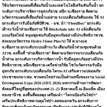
ใช้นวัตกรรมแผนที่เสี่ยงภัยน้ำและเทคโนโลยีเสริมคันกั้นน้ำ ยก
ระดับการบริหารจัดการอุทกภัย
วช. ผนึก จ.เชียงราย ติดตาม
นวัตกรรมแผนที่เสี่ยงภัยน้ำแม่สาย-ระบบเตือนภัยดินถล่ม ใช้ AI
ยกระดับการรับมือภัยพิบัติ
วช. – มช. นำ “FloodBoy” ยกระดับ
เฝ้าระวังน้ำท่วมเชียงราย ใช้ Blockchain และ AI แจ้งเตือนภัย
แบบเรียลไทม์ หนุนชุมชนรับมืออุทกภัยอย่างมีประสิทธิภาพ
วช.
ส่งมอบนวัตกรรม Hydro Vision Plus/AI ให้ ต.นางแล
จ.เชียงราย ยกระดับระบบเฝ้าระวัง-เตือนภัยน้ำท่วมชุมชนด้วย
AI
วช. ลงพื้นที่ “ฝายเชียงราย” ติดตามนวัตกรรมระบบเตือนภัย
น้ำท่วม ยกระดับการบริหารจัดการน้ำ รับมืออุทกภัยอย่างมีประ
สิทธิภาพ
วช. ผนึกเชียงราย-เครือข่ายวิจัย โชว์นวัตกรรมรับมือ
อุทกภัย ยกระดับระบบเตือนภัย-โดรน-AI เสริมความปลอดภัย
ประชาชน
รมว.พม. ชวนคนไทยร่วมเป็นส่วนหนึ่งของงาน Social
Development Expo 2026 (SDX 2026) มหกรรมด้านการพัฒนา
สังคมที่ใหญ่ที่สุดของประเทศ 21–23 สิงหาคมนี้ ณ อิมแพ็ค เมือง
ทองธานี
วช. ลงพื้นที่ดอยตุง เตรียมนำ “โดรนป้องกันไฟป่า”
เสริมประสิทธิภาพควบคุมไฟป่า-ลดหมอกควัน ยกระดับการ
จัดการเชิงรุกด้วยนวัตกรรม
วช.เปิดต้นแบบ “ศูนย์ปฏิบัติการโด