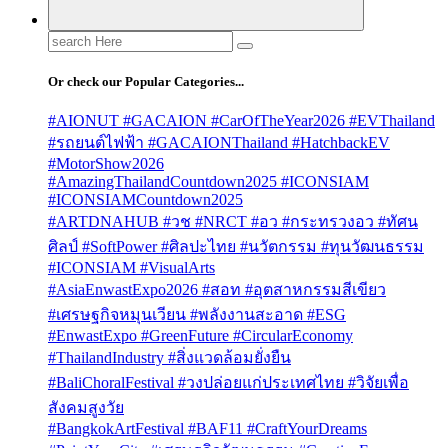
Search
for:
Or check our Popular Categories...
#AIONUT #GACAION #CarOfTheYear2026 #EVThailand
#รถยนต์ไฟฟ้า #GACAIONThailand #HatchbackEV
#MotorShow2026
#AmazingThailandCountdown2025 #ICONSIAM
#ICONSIAMCountdown2025
#ARTDNAHUB #วช #NRCT #อว #กระทรวงอว #ทัศน
ศิลป์ #SoftPower #ศิลปะไทย #นวัตกรรม #ทุนวัฒนธรรม
#ICONSIAM #VisualArts
#AsiaEnwastExpo2026 #สอท #อุตสาหกรรมสีเขียว
#เศรษฐกิจหมุนเวียน #พลังงานสะอาด #ESG
#EnwastExpo #GreenFuture #CircularEconomy
#ThailandIndustry #สิ่งแวดล้อมยั่งยืน
#BaliChoralFestival #วงปล่อยแก่ประเทศไทย #วิจัยเพื่อ
สังคมสูงวัย
#BangkokArtFestival #BAF11 #CraftYourDreams