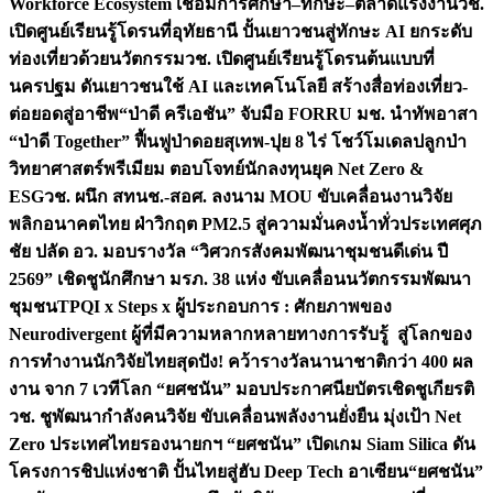
Workforce Ecosystem เชื่อมการศึกษา–ทักษะ–ตลาดแรงงาน
วช.
เปิดศูนย์เรียนรู้โดรนที่อุทัยธานี ปั้นเยาวชนสู่ทักษะ AI ยกระดับ
ท่องเที่ยวด้วยนวัตกรรม
วช. เปิดศูนย์เรียนรู้โดรนต้นแบบที่
นครปฐม ดันเยาวชนใช้ AI และเทคโนโลยี สร้างสื่อท่องเที่ยว-
ต่อยอดสู่อาชีพ
“ป่าดี ครีเอชัน” จับมือ FORRU มช. นำทัพอาสา
“ป่าดี Together” ฟื้นฟูป่าดอยสุเทพ-ปุย 8 ไร่ โชว์โมเดลปลูกป่า
วิทยาศาสตร์พรีเมียม ตอบโจทย์นักลงทุนยุค Net Zero &
ESG
วช. ผนึก สทนช.-สอศ. ลงนาม MOU ขับเคลื่อนงานวิจัย
พลิกอนาคตไทย ฝ่าวิกฤต PM2.5 สู่ความมั่นคงน้ำทั่วประเทศ
ศุภ
ชัย ปลัด อว. มอบรางวัล “วิศวกรสังคมพัฒนาชุมชนดีเด่น ปี
2569” เชิดชูนักศึกษา มรภ. 38 แห่ง ขับเคลื่อนนวัตกรรมพัฒนา
ชุมชน
TPQI x Steps x ผู้ประกอบการ : ศักยภาพของ
Neurodivergent ผู้ที่มีความหลากหลายทางการรับรู้ สู่โลกของ
การทำงาน
นักวิจัยไทยสุดปัง! คว้ารางวัลนานาชาติกว่า 400 ผล
งาน จาก 7 เวทีโลก “ยศชนัน” มอบประกาศนียบัตรเชิดชูเกียรติ
วช. ชูพัฒนากำลังคนวิจัย ขับเคลื่อนพลังงานยั่งยืน มุ่งเป้า Net
Zero ประเทศไทย
รองนายกฯ “ยศชนัน” เปิดเกม Siam Silica ดัน
โครงการชิปแห่งชาติ ปั้นไทยสู่ฮับ Deep Tech อาเซียน
“ยศชนัน”