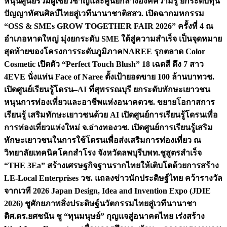
หนุนศูนย์รวมผู้เชี่ยวชาญและศูนย์กลางองค์ความรู้ ยกระดับทุน
ปัญญาทัศนศิลป์ไทยสู่เวทีนานาชาติ
สสว. เปิดฉากมหกรรม
“OSS & SMEs GROW TOGETHER FAIR 2026” ครั้งที่ 4 ณ
อำเภอหาดใหญ่ มุ่งยกระดับ SME ใต้สู่ความสำเร็จ เป็นจุดหมาย
สุดท้ายของโครงการระดับภูมิภาค
NAREE รุกตลาด Color
Cosmetic เปิดตัว “Perfect Touch Blush” 18 เฉดสี ดึง 7 สาว
4EVE นั่งแท่น Face of Naree ตั้งเป้ายอดขาย 100 ล้านบาท
วช.
เปิดศูนย์เรียนรู้โดรน–AI ที่สุพรรณบุรี ยกระดับทักษะเยาวชน
หนุนการท่องเที่ยวและอาชีพแห่งอนาคต
วช. ขยายโอกาสการ
เรียนรู้ เสริมทักษะเยาวชนด้วย AI เปิดศูนย์การเรียนรู้โดรนเพื่อ
การท่องเที่ยวแห่งใหม่ จ.อ่างทอง
วช. เปิดศูนย์การเรียนรู้เสริม
ทักษะเยาวชนในการใช้โดรนเพื่อส่งเสริมการท่องเที่ยว ณ
วิทยาลัยเทคนิคโคกสำโรง จังหวัดลพบุรี
บพท.ชูสูตรสำเร็จ
“THE 3Ea” สร้างเศรษฐกิจฐานรากไทยให้เติบโตด้วยการสร้าง
LE-Local Enterprises
วช. แถลงข่าวนักประดิษฐ์ไทย คว้ารางวัล
จากเวที 2026 Japan Design, Idea and Invention Expo (JDIE
2026) ชูศักยภาพสิ่งประดิษฐ์นวัตกรรมไทยสู่เวทีนานาชา
ติ
ศ.ดร.ยศชนัน ชู “ทุนมนุษย์” กุญแจสู่อนาคตไทย เร่งสร้าง