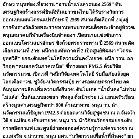
อักษร หนุนท่องเที่ยวงาน “อาบน้ำแร่แลระนอง 2569” ดัน
เศรษฐกิจสร้างสรรค์
ยินดี!ทีมเยาวชนไทย ได้รับรางวัลการ
ออกแบบแผนโดรนแปรอักษร ปี 2569 สนามคัดเลือกที่ 2 มุ่งสู่
การชิงรางวัลถ้วยพระราชทานพระบาทสมเด็จพระเจ้าอยู่หัว
วช.
หนุนสมาคมกีฬาเครื่องบินจำลองฯ เปิดสนามแข่งขันการ
ออกแบบโดรนแปรอักษร ชิงถ้วยพระราชทาน ปี 2569 สนามคัด
เลือกสนามที่ 2
วช. ผนึกกองทัพภาคที่ 2 เปิดศูนย์พัฒนา “โดรน
ยุทธวิธี” ยกระดับเทคโนโลยีความมั่นคงไทย
วช. ผนึก ววน. ถก
วิกฤต “หมอกควันภาคเหนือ” ชี้ทางออก PM2.5 ด้วยวิจัย–
นวัตกรรม
วช. เปิดเวที “ผนึกวิจัย-เทคโนโลยี รับมือภัยแล้งยุค
โลกเดือด“
วช. ชูวิจัย-นวัตกรรมปุ๋ย ทางรอดเกษตรกรไทย ลด
ต้นทุนการผลิต-เพิ่มความยั่งยืน
วช. ดันโมเดล “น้ำมั่นคง ไม่ท่วม
ไม่แล้ง” ปั้นต้นแบบสงขลา–พัทลุง ตั้งเป้าช่วย 1.2 แสนครัวเรือน
สร้างมูลค่าเศรษฐกิจกว่า 900 ล้านบาท
วช. หนุน วว. นำ
นวัตกรรมแก้ปัญหา PM2.5 ต่อยอดงานวิจัยสู่ชุมชน ณ ต.จันจว้า
ใต้ อ.แม่จัน จ.เชียงราย
วช. หนุน วว. นำวิจัยนวัตกรรมยกระดับ
การผลิตกาแฟ และศูนย์ถ่ายทอดองค์ความรู้กาแฟครบวงจร ณ
อ.แม่จริม จ.น่าน
วช. หนุน มศว. “นวัตกรรมเพื่อน้ำที่มั่นคง” ยก