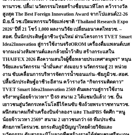
ทานฯ
วช. ปลื้ม! นวัตกรรมไทยสร้างชื่อบนเวทีโลก คว้ารางวัล
สูงสุด The Best Foreign Innovation Award จากโปแลนด์
22-26
มิ.ย.นี้ วช.เปิดมหกรรมวิจัยแห่งชาติ ‘Thailand Research Expo
2026’ ปีที่ 21 โชว์ 1,000 ผลงานวิจัย เปลี่ยนอนาคตไทย
วช. –
สอศ. ปั้นนักประดิษฐ์อาชีวะรุ่นใหม่ ผ่านโครงการ TVET Smart
Idea2Innovation สู่การใช้งานจริง
OROM เครื่องดื่มแพลนต์เบส
จากมะม่วงหิมพานต์และกล้วยน้ำว้าดิบ สร้างกระแสใน
THAIFEX 2026 ดึงความสนใจผู้ซื้อหลายประเทศ
“ดนุพร” หนุน
วิจัยและนวัตกรรม ‘น้ำมั่นคง’ ส่งมอบ 9 นวัตกรรมสู่ 21 หน่วย
งาน ขับเคลื่อนการบริหารจัดการน้ำขอนแก่น–ชัยภูมิ
วช.-สอศ.
ปลื้มนักประดิษฐ์อาชีวะอีสาน คว้ารางวัล “กิจกรรมติดดาว”
TVET Smart Idea2Innovation 2569 ดันผลงานสู่การใช้งาน
จริง
“หนูน้อยจ้าวเวหา” ปี 69 สนาม 2 ได้แชมป์แล้ว! วช. ปั้น
เยาวชนสู่นวัตกรเทคโนโลยีไร้คนขับ ชิงถ้วยพระราชทานฯ
วช.
ผนึกสมาคมกีฬาเครื่องบินจำลองฯ และ ThaiPBS จัดศึก “หนู
น้อยจ้าวเวหา 2569” สนาม 2 เยาวชนกว่า 60 ทีมประชัน
ศักยภาพโดรน
วช. ยกระดับภูมิปัญญาไทยด้วยวิจัยและ
นวัตกรรม ดันสารอะมิโนจากพืชสร้างรายได้สู่ชุมชนศรีสะเกษ