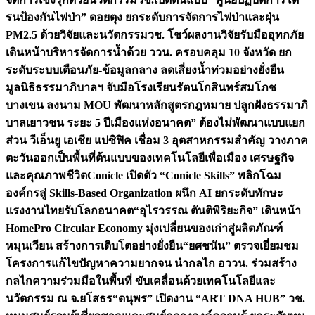
รนป้องกันไฟป่า” ดอยตุง ยกระดับการจัดการไฟป่าและฝุ่น
PM2.5 ด้วยวิจัยและนวัตกรรม
วช. โชว์ผลงานวิจัยรับมืออุทกภัย
เดินหน้าบริหารจัดการน้ำด้วย ววน. ครอบคลุม 10 จังหวัด ยก
ระดับระบบเตือนภัย-ข้อมูลกลาง ลดเสี่ยงน้ำท่วมอย่างยั่งยืน
มูลนิธิธรรมาภิบาลฯ จับมือโรงเรียนรัตนโกสินทร์สมโภช
บางเขน ลงนาม MOU พัฒนาหลักสูตรกฎหมาย ปลูกฝังธรรมาภิ
บาลเยาวชน ระยะ 5 ปี
เมืองแห่งอนาคต” ต้องไม่พัฒนาแบบแยก
ส่วน วีเอ็นยู เอเชีย แปซิฟิค เชื่อม 3 อุตสาหกรรมสำคัญ วางภาค
ตะวันออกเป็นพื้นที่ต้นแบบของเทคโนโลยีเพื่อเมือง เศรษฐกิจ
และคุณภาพชีวิต
Conicle เปิดตัว “Conicle Skills” พลิกโฉม
องค์กรสู่ Skills-Based Organization ผนึก AI ยกระดับทักษะ
แรงงานไทยรับโลกอนาคต
“อุไรวรรณ ตันติพิริยะกิจ” เดินหน้า
HomePro Circular Economy มุ่งเปลี่ยนของเก่าสู่ผลิตภัณฑ์
หมุนเวียน สร้างการเติบโตอย่างยั่งยืน
“ยศชนัน” ตรวจเยี่ยมชม
โครงการแก้ไขปัญหาความยากจน นำกลไก อววน. ร่วมสร้าง
กลไกความร่วมมือในพื้นที่ ขับเคลื่อนด้วยเทคโนโลยีและ
นวัตกรรม ณ จ.ยโสธร
“ดนุพร” เปิดงาน “ART DNA HUB” วช.