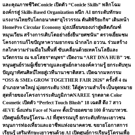
และคุณภาพชีวิต
Conicle เปิดตัว “Conicle Skills” พลิกโฉม
องค์กรสู่ Skills-Based Organization ผนึก AI ยกระดับทักษะ
แรงงานไทยรับโลกอนาคต
“อุไรวรรณ ตันติพิริยะกิจ” เดินหน้า
HomePro Circular Economy มุ่งเปลี่ยนของเก่าสู่ผลิตภัณฑ์
หมุนเวียน สร้างการเติบโตอย่างยั่งยืน
“ยศชนัน” ตรวจเยี่ยมชม
โครงการแก้ไขปัญหาความยากจน นำกลไก อววน. ร่วมสร้าง
กลไกความร่วมมือในพื้นที่ ขับเคลื่อนด้วยเทคโนโลยีและ
นวัตกรรม ณ จ.ยโสธร
“ดนุพร” เปิดงาน “ART DNA HUB” วช.
หนุนศูนย์รวมผู้เชี่ยวชาญและศูนย์กลางองค์ความรู้ ยกระดับทุน
ปัญญาทัศนศิลป์ไทยสู่เวทีนานาชาติ
สสว. เปิดฉากมหกรรม
“OSS & SMEs GROW TOGETHER FAIR 2026” ครั้งที่ 4 ณ
อำเภอหาดใหญ่ มุ่งยกระดับ SME ใต้สู่ความสำเร็จ เป็นจุดหมาย
สุดท้ายของโครงการระดับภูมิภาค
NAREE รุกตลาด Color
Cosmetic เปิดตัว “Perfect Touch Blush” 18 เฉดสี ดึง 7 สาว
4EVE นั่งแท่น Face of Naree ตั้งเป้ายอดขาย 100 ล้านบาท
วช.
เปิดศูนย์เรียนรู้โดรน–AI ที่สุพรรณบุรี ยกระดับทักษะเยาวชน
หนุนการท่องเที่ยวและอาชีพแห่งอนาคต
วช. ขยายโอกาสการ
เรียนรู้ เสริมทักษะเยาวชนด้วย AI เปิดศูนย์การเรียนรู้โดรนเพื่อ