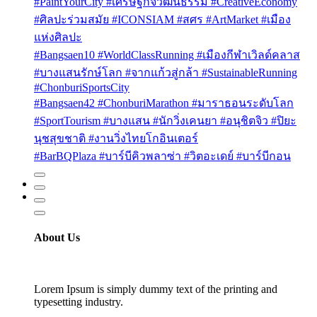
#PaintYourCity #เศรษฐกิจวัฒนธรรม #CreativeEconomy
#ศิลปะร่วมสมัย #ICONSIAM #สศร #ArtMarket #เมือง
แห่งศิลปะ
#Bangsaen10 #WorldClassRunning #เมืองกีฬาเวิลด์คลาส
#บางแสนรักษ์โลก #จากแก้วสู่กล้า #SustainableRunning
#ChonburiSportsCity
#Bangsaen42 #ChonburiMarathon #มาราธอนระดับโลก
#SportTourism #บางแสน #นักวิ่งเคนยา #อนุชิตจิว #ปิยะ
นุชสุขชาติ #งานวิ่งไทยโกอินเตอร์
#BarBQPlaza #บาร์บีคิวพลาซ่า #วิตอะเดย์ #บาร์บีกอน
About Us
Lorem Ipsum is simply dummy text of the printing and
typesetting industry.