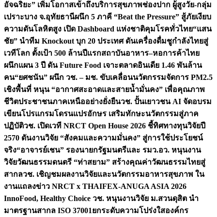
อัจฉริยะ” เพิ่มโอกาสเข้าถึงบริการสุขภาพช่องปาก ผู้สูงวัย-กลุ่ม
เปราะบาง จ.อุทัยธานี
ผนึก 5 ภาคี “Beat the Pressure” สู้ภัยเงียบ
ความดันโลหิตสูง เปิด Dashboard แห่งชาติคุมโรคทั่วไทย
“แสน
ชัย” นำทีม Knockout บุก 20 ประเทศ ดันเครื่องดื่มชูกำลังไทยสู่
เวทีโลก ตั้งเป้า 500 ล้านปีแรก
สถาบันอาหาร–หอการค้าไทย
ผนึกแผน 3 ปี ดัน Future Food เจาะตลาดอินเดีย 1.46 พันล้าน
คน
“ยศชนัน” ผนึก วช. – มช. ขับเคลื่อนนวัตกรรมจัดการ PM2.5
เชิงพื้นที่ หนุน “อากาศสะอาดและสายน้ำมั่นคง” เพื่อคุณภาพ
ชีวิตประชาชนภาคเหนืออย่างยั่งยืน
วช. ปั้นเยาวชน AI จัดอบรม
เขียนโปรแกรมโดรนแปรอักษร เสริมทักษะนวัตกรรมสู่ภาค
ปฏิบัติ
วช. เปิดเวที NRCT Open House 2026 ชี้ทิศทางทุนวิจัยปี
2570 ดันงานวิจัย “สังคมและความมั่นคง” สู่การใช้ประโยชน์
จริง
“อาจารย์เชน” รองนายกรัฐมนตรีและ รมว.อว. หนุนงาน
วิจัยวัฒนธรรมดนตรี “ท่าสยาม” สร้างคุณค่าวัฒนธรรมไทยสู่
สากล
วช. เชิญชมผลงานวิจัยและนวัตกรรมอาหารสุขภาพ ใน
งานแถลงข่าว NRCT x THAIFEX-ANUGA ASIA 2026
InnoFood, Healthy Choice
วช. หนุนงานวิจัย ม.สวนดุสิต นำ
มาตรฐานสากล ISO 37001ยกระดับความโปร่งใสองค์กร