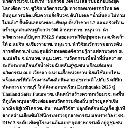
นวัตกรรม
วช. เปิดเวที “ผนึกวิจัย-เทคโนโลยี รับมือภัยแล้งยุค
โลกเดือด“
วช. ชูวิจัย-นวัตกรรมปุ๋ย ทางรอดเกษตรกรไทย ลด
ต้นทุนการผลิต-เพิ่มความยั่งยืน
วช. ดันโมเดล “น้ำมั่นคง ไม่ท่วม
ไม่แล้ง” ปั้นต้นแบบสงขลา–พัทลุง ตั้งเป้าช่วย 1.2 แสนครัวเรือน
สร้างมูลค่าเศรษฐกิจกว่า 900 ล้านบาท
วช. หนุน วว. นำ
นวัตกรรมแก้ปัญหา PM2.5 ต่อยอดงานวิจัยสู่ชุมชน ณ ต.จันจว้า
ใต้ อ.แม่จัน จ.เชียงราย
วช. หนุน วว. นำวิจัยนวัตกรรมยกระดับ
การผลิตกาแฟ และศูนย์ถ่ายทอดองค์ความรู้กาแฟครบวงจร ณ
อ.แม่จริม จ.น่าน
วช. หนุน มศว. “นวัตกรรมเพื่อน้ำที่มั่นคง” ยก
ระดับระบบเตือนภัยน้ำท่วมฉับพลันสู่ชุมชน พร้อมส่งมอบ
นวัตกรรม ณ อ.เวียงสา จ.น่าน
เสื้อหน่วยงาน นิยมใช้แบบไหน
พร้อมแชร์พิกัดโรงงานสั่งผลิต
ฟันสวย สุขภาพดี ไปกับ 5 คลินิก
ทันตกรรมราชบุรี ใกล้ฉัน
ถอดบทเรียน Earthquake 2025 สู่
Thailand Safer Future วช. เดินหน้าสร้างความพร้อม
วช. ลงพื้น
ที่ภูเก็ต หนุนอาชีวะต่อยอดนวัตกรรมท้องถิ่น สร้างมูลค่าเชิง
พาณิชย์สู่เวทีโลก
วช. ดัน “ดนตรีวิจัย” ปลุกอัตลักษณ์ภูเก็ต สู่เวที
สากลผ่านเสียงซิมโฟนี
กระทรวงอุตสาหกรรม มอบรางวัล CSR-
DIW 3 ระดับ เชิดชูโรงงานต้นแบบ“อุตสาหกรรมดี อยู่คู่ชุมชน