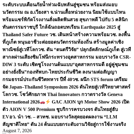
ระดับระบบเตือนภัยน้ำท่วมฉับพลันสู่ชุมชน พร้อมส่งมอบ
นวัตกรรม ณ อ.เวียงสา จ.น่าน
เสื้อหน่วยงาน นิยมใช้แบบไหน
พร้อมแชร์พิกัดโรงงานสั่งผลิต
ฟันสวย สุขภาพดี ไปกับ 5 คลินิก
ทันตกรรมราชบุรี ใกล้ฉัน
ถอดบทเรียน Earthquake 2025 สู่
Thailand Safer Future วช. เดินหน้าสร้างความพร้อม
วช. ลงพื้น
ที่ภูเก็ต หนุนอาชีวะต่อยอดนวัตกรรมท้องถิ่น สร้างมูลค่าเชิง
พาณิชย์สู่เวทีโลก
วช. ดัน “ดนตรีวิจัย” ปลุกอัตลักษณ์ภูเก็ต สู่เวที
สากลผ่านเสียงซิมโฟนี
กระทรวงอุตสาหกรรม มอบรางวัล CSR-
DIW 3 ระดับ เชิดชูโรงงานต้นแบบ“อุตสาหกรรมดี อยู่คู่ชุมชน
อย่างยั่งยืน”
กองทัพบก-ไทยประกันชีวิต ลงนามต่อสัญญา
กรมธรรม์ประกันชีวิตทหาร ปีที่ 40
วช. ผนึก STS forum เตรียม
จัด Japan–Thailand Symposium 2026 ดันไทยสู่เวทีวิทยาศาสตร์
โลก
วช. โชว์ศักยภาพ Thai Innovators กวาดรางวัล Geneva
International 2026
GAC AION บุก Motor Show 2026 เปิด
ตัว AION V 500 Premium ชูบริการครบวงจร ดันไทยสู่ฮับ
EV
อว. นำ วช. – สวทช. มอบรางวัลสุดยอดผลงาน “LLM
สัญชาติไทย” ดัน 24 ต้นแบบยกระดับงานวิจัยสู่การใช้งานจริง
August 7, 2026