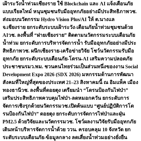
เฝ้าระวังน้ำท่วมเชียงราย ใช้ Blockchain และ AI แจ้งเตือนภัย
แบบเรียลไทม์ หนุนชุมชนรับมืออุทกภัยอย่างมีประสิทธิภาพ
วช.
ส่งมอบนวัตกรรม Hydro Vision Plus/AI ให้ ต.นางแล
จ.เชียงราย ยกระดับระบบเฝ้าระวัง-เตือนภัยน้ำท่วมชุมชนด้วย
AI
วช. ลงพื้นที่ “ฝายเชียงราย” ติดตามนวัตกรรมระบบเตือนภัย
น้ำท่วม ยกระดับการบริหารจัดการน้ำ รับมืออุทกภัยอย่างมีประ
สิทธิภาพ
วช. ผนึกเชียงราย-เครือข่ายวิจัย โชว์นวัตกรรมรับมือ
อุทกภัย ยกระดับระบบเตือนภัย-โดรน-AI เสริมความปลอดภัย
ประชาชน
รมว.พม. ชวนคนไทยร่วมเป็นส่วนหนึ่งของงาน Social
Development Expo 2026 (SDX 2026) มหกรรมด้านการพัฒนา
สังคมที่ใหญ่ที่สุดของประเทศ 21–23 สิงหาคมนี้ ณ อิมแพ็ค เมือง
ทองธานี
วช. ลงพื้นที่ดอยตุง เตรียมนำ “โดรนป้องกันไฟป่า”
เสริมประสิทธิภาพควบคุมไฟป่า-ลดหมอกควัน ยกระดับการ
จัดการเชิงรุกด้วยนวัตกรรม
วช.เปิดต้นแบบ “ศูนย์ปฏิบัติการโด
รนป้องกันไฟป่า” ดอยตุง ยกระดับการจัดการไฟป่าและฝุ่น
PM2.5 ด้วยวิจัยและนวัตกรรม
วช. โชว์ผลงานวิจัยรับมืออุทกภัย
เดินหน้าบริหารจัดการน้ำด้วย ววน. ครอบคลุม 10 จังหวัด ยก
ระดับระบบเตือนภัย-ข้อมูลกลาง ลดเสี่ยงน้ำท่วมอย่างยั่งยืน