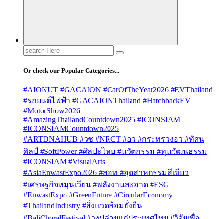
Search
for:
Or check our Popular Categories...
#AIONUT #GACAION #CarOfTheYear2026 #EVThailand
#รถยนต์ไฟฟ้า #GACAIONThailand #HatchbackEV
#MotorShow2026
#AmazingThailandCountdown2025 #ICONSIAM
#ICONSIAMCountdown2025
#ARTDNAHUB #วช #NRCT #อว #กระทรวงอว #ทัศน
ศิลป์ #SoftPower #ศิลปะไทย #นวัตกรรม #ทุนวัฒนธรรม
#ICONSIAM #VisualArts
#AsiaEnwastExpo2026 #สอท #อุตสาหกรรมสีเขียว
#เศรษฐกิจหมุนเวียน #พลังงานสะอาด #ESG
#EnwastExpo #GreenFuture #CircularEconomy
#ThailandIndustry #สิ่งแวดล้อมยั่งยืน
#BaliChoralFestival #วงปล่อยแก่ประเทศไทย #วิจัยเพื่อ