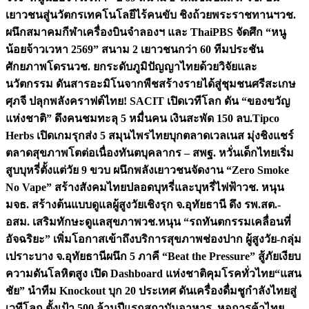
เยาวชนสู่นวัตกรเทคโนโลยีไร้คนขับ ชิงถ้วยพระราชทานฯ
วช.
ผนึกสมาคมกีฬาเครื่องบินจำลองฯ และ ThaiPBS จัดศึก “หนู
น้อยจ้าวเวหา 2569” สนาม 2 เยาวชนกว่า 60 ทีมประชัน
ศักยภาพโดรน
วช. ยกระดับภูมิปัญญาไทยด้วยวิจัยและ
นวัตกรรม ดันสารอะมิโนจากพืชสร้างรายได้สู่ชุมชนศรีสะเกษ
ศุภจี ปลุกพลังคราฟต์ไทย! SACIT เปิดเวทีโลก ดัน “ของขวัญ
แห่งชาติ” ดึงคนชมทะลุ 5 หมื่นคน เงินสะพัด 150 ลบ.
Tipco
Herbs เปิดเกมรุกส่ง 5 สมุนไพรไทยบุกตลาดเวลเนส มุ่งชิงแชร์
ตลาดสุขภาพโตต่อเนื่อง
ทันตบุคลากร – สพฐ. หวั่นเด็กไทยเริ่ม
สูบบุหรี่ตั้งแต่วัย 9 ขวบ ผนึกพลังเยาวชนจัดงาน “Zero Smoke
No Vape” สร้างสังคมไทยปลอดบุหรี่และบุหรี่ไฟฟ้า
วช. หนุน
มจธ. สร้างต้นแบบดูแลผู้สูงวัยเชิงรุก จ.อุทัยธานี ดึง รพ.สต.-
อสม. เสริมทักษะดูแลสุขภาพ
วช.หนุน “รถทันตกรรมเคลื่อนที่
อัจฉริยะ” เพิ่มโอกาสเข้าถึงบริการสุขภาพช่องปาก ผู้สูงวัย-กลุ่ม
เปราะบาง จ.อุทัยธานี
ผนึก 5 ภาคี “Beat the Pressure” สู้ภัยเงียบ
ความดันโลหิตสูง เปิด Dashboard แห่งชาติคุมโรคทั่วไทย
“แสน
ชัย” นำทีม Knockout บุก 20 ประเทศ ดันเครื่องดื่มชูกำลังไทยสู่
เวทีโลก ตั้งเป้า 500 ล้านปีแรก
สถาบันอาหาร–หอการค้าไทย