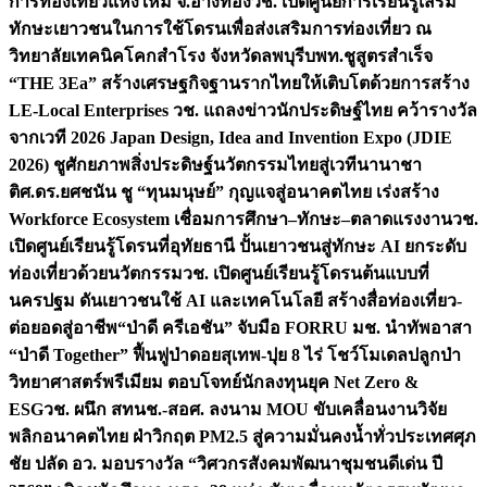
การท่องเที่ยวแห่งใหม่ จ.อ่างทอง
วช. เปิดศูนย์การเรียนรู้เสริม
ทักษะเยาวชนในการใช้โดรนเพื่อส่งเสริมการท่องเที่ยว ณ
วิทยาลัยเทคนิคโคกสำโรง จังหวัดลพบุรี
บพท.ชูสูตรสำเร็จ
“THE 3Ea” สร้างเศรษฐกิจฐานรากไทยให้เติบโตด้วยการสร้าง
LE-Local Enterprises
วช. แถลงข่าวนักประดิษฐ์ไทย คว้ารางวัล
จากเวที 2026 Japan Design, Idea and Invention Expo (JDIE
2026) ชูศักยภาพสิ่งประดิษฐ์นวัตกรรมไทยสู่เวทีนานาชา
ติ
ศ.ดร.ยศชนัน ชู “ทุนมนุษย์” กุญแจสู่อนาคตไทย เร่งสร้าง
Workforce Ecosystem เชื่อมการศึกษา–ทักษะ–ตลาดแรงงาน
วช.
เปิดศูนย์เรียนรู้โดรนที่อุทัยธานี ปั้นเยาวชนสู่ทักษะ AI ยกระดับ
ท่องเที่ยวด้วยนวัตกรรม
วช. เปิดศูนย์เรียนรู้โดรนต้นแบบที่
นครปฐม ดันเยาวชนใช้ AI และเทคโนโลยี สร้างสื่อท่องเที่ยว-
ต่อยอดสู่อาชีพ
“ป่าดี ครีเอชัน” จับมือ FORRU มช. นำทัพอาสา
“ป่าดี Together” ฟื้นฟูป่าดอยสุเทพ-ปุย 8 ไร่ โชว์โมเดลปลูกป่า
วิทยาศาสตร์พรีเมียม ตอบโจทย์นักลงทุนยุค Net Zero &
ESG
วช. ผนึก สทนช.-สอศ. ลงนาม MOU ขับเคลื่อนงานวิจัย
พลิกอนาคตไทย ฝ่าวิกฤต PM2.5 สู่ความมั่นคงน้ำทั่วประเทศ
ศุภ
ชัย ปลัด อว. มอบรางวัล “วิศวกรสังคมพัฒนาชุมชนดีเด่น ปี