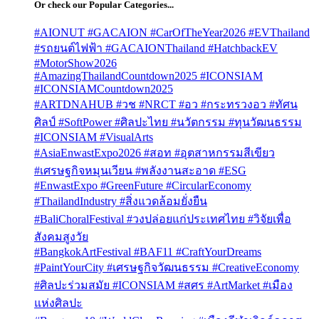
Or check our Popular Categories...
#AIONUT #GACAION #CarOfTheYear2026 #EVThailand
#รถยนต์ไฟฟ้า #GACAIONThailand #HatchbackEV
#MotorShow2026
#AmazingThailandCountdown2025 #ICONSIAM
#ICONSIAMCountdown2025
#ARTDNAHUB #วช #NRCT #อว #กระทรวงอว #ทัศน
ศิลป์ #SoftPower #ศิลปะไทย #นวัตกรรม #ทุนวัฒนธรรม
#ICONSIAM #VisualArts
#AsiaEnwastExpo2026 #สอท #อุตสาหกรรมสีเขียว
#เศรษฐกิจหมุนเวียน #พลังงานสะอาด #ESG
#EnwastExpo #GreenFuture #CircularEconomy
#ThailandIndustry #สิ่งแวดล้อมยั่งยืน
#BaliChoralFestival #วงปล่อยแก่ประเทศไทย #วิจัยเพื่อ
สังคมสูงวัย
#BangkokArtFestival #BAF11 #CraftYourDreams
#PaintYourCity #เศรษฐกิจวัฒนธรรม #CreativeEconomy
#ศิลปะร่วมสมัย #ICONSIAM #สศร #ArtMarket #เมือง
แห่งศิลปะ