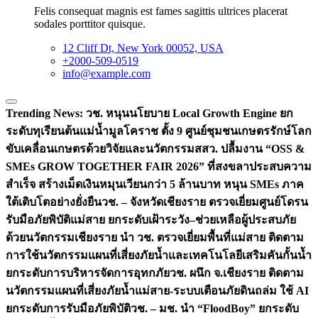
Felis consequat magnis est fames sagittis ultrices placerat
sodales porttitor quisque.
12 Cliff Dt, New York 00052, USA
+2000-509-0519
info@example.com
Trending News:
วช. หนุนนโยบาย Local Growth Engine ยก
ระดับทุเรียนต้นแม่น้ำมูลโคราช ตั้ง 9 ศูนย์ชุมชนเกษตรรักษ์โลก
ขับเคลื่อนเกษตรด้วยวิจัยและนวัตกรรม
สสว. ปลื้มงาน “OSS &
SMEs GROW TOGETHER FAIR 2026” ที่สงขลาประสบความ
สำเร็จ สร้างเม็ดเงินหมุนเวียนกว่า 5 ล้านบาท หนุน SMEs ภาค
ใต้เติบโตอย่างยั่งยืน
วช. – จังหวัดเชียงราย ตรวจเยี่ยมศูนย์โดรน
รับมือภัยพิบัติแม่สาย ยกระดับเฝ้าระวัง–ช่วยเหลือผู้ประสบภัย
ด้วยนวัตกรรม
เชียงราย นำ วช. ตรวจเยี่ยมพื้นที่แม่สาย ติดตาม
การใช้นวัตกรรมแผนที่เสี่ยงภัยน้ำและเทคโนโลยีเสริมคันกั้นน้ำ
ยกระดับการบริหารจัดการอุทกภัย
วช. ผนึก จ.เชียงราย ติดตาม
นวัตกรรมแผนที่เสี่ยงภัยน้ำแม่สาย-ระบบเตือนภัยดินถล่ม ใช้ AI
ยกระดับการรับมือภัยพิบัติ
วช. – มช. นำ “FloodBoy” ยกระดับ