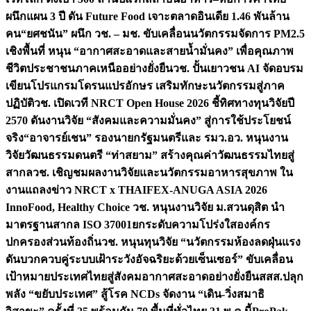
ผนึกแผน 3 ปี ดัน Future Food เจาะตลาดอินเดีย 1.46 พันล้าน
คน
“ยศชนัน” ผนึก วช. – มช. ขับเคลื่อนนวัตกรรมจัดการ PM2.5
เชิงพื้นที่ หนุน “อากาศสะอาดและสายน้ำมั่นคง” เพื่อคุณภาพ
ชีวิตประชาชนภาคเหนืออย่างยั่งยืน
วช. ปั้นเยาวชน AI จัดอบรม
เขียนโปรแกรมโดรนแปรอักษร เสริมทักษะนวัตกรรมสู่ภาค
ปฏิบัติ
วช. เปิดเวที NRCT Open House 2026 ชี้ทิศทางทุนวิจัยปี
2570 ดันงานวิจัย “สังคมและความมั่นคง” สู่การใช้ประโยชน์
จริง
“อาจารย์เชน” รองนายกรัฐมนตรีและ รมว.อว. หนุนงาน
วิจัยวัฒนธรรมดนตรี “ท่าสยาม” สร้างคุณค่าวัฒนธรรมไทยสู่
สากล
วช. เชิญชมผลงานวิจัยและนวัตกรรมอาหารสุขภาพ ใน
งานแถลงข่าว NRCT x THAIFEX-ANUGA ASIA 2026
InnoFood, Healthy Choice
วช. หนุนงานวิจัย ม.สวนดุสิต นำ
มาตรฐานสากล ISO 37001ยกระดับความโปร่งใสองค์กร
ปกครองส่วนท้องถิ่น
วช. หนุนทุนวิจัย “นวัตกรรมห้องลดฝุ่นแรง
ดันบวกควบคู่ระบบเฝ้าระวังอัจฉริยะด้วยเซ็นเซอร์” ขับเคลื่อน
เป้าหมายประเทศไทยสู่สังคมอากาศสะอาดอย่างยั่งยืน
สสส.ปลุก
พลัง “ขยับประเทศ” สู้โรค NCDs จัดงาน “เดิน-วิ่งสมาธิ