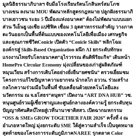
มูลนิธิธรรมาภิบาลฯ จับมือโรงเรียนรัตนโกสินทร์สมโภช
บางเขน ลงนาม MOU พัฒนาหลักสูตรกฎหมาย ปลูกฝังธรรมาภิ
บาลเยาวชน ระยะ 5 ปี
เมืองแห่งอนาคต” ต้องไม่พัฒนาแบบแยก
ส่วน วีเอ็นยู เอเชีย แปซิฟิค เชื่อม 3 อุตสาหกรรมสำคัญ วางภาค
ตะวันออกเป็นพื้นที่ต้นแบบของเทคโนโลยีเพื่อเมือง เศรษฐกิจ
และคุณภาพชีวิต
Conicle เปิดตัว “Conicle Skills” พลิกโฉม
องค์กรสู่ Skills-Based Organization ผนึก AI ยกระดับทักษะ
แรงงานไทยรับโลกอนาคต
“อุไรวรรณ ตันติพิริยะกิจ” เดินหน้า
HomePro Circular Economy มุ่งเปลี่ยนของเก่าสู่ผลิตภัณฑ์
หมุนเวียน สร้างการเติบโตอย่างยั่งยืน
“ยศชนัน” ตรวจเยี่ยมชม
โครงการแก้ไขปัญหาความยากจน นำกลไก อววน. ร่วมสร้าง
กลไกความร่วมมือในพื้นที่ ขับเคลื่อนด้วยเทคโนโลยีและ
นวัตกรรม ณ จ.ยโสธร
“ดนุพร” เปิดงาน “ART DNA HUB” วช.
หนุนศูนย์รวมผู้เชี่ยวชาญและศูนย์กลางองค์ความรู้ ยกระดับทุน
ปัญญาทัศนศิลป์ไทยสู่เวทีนานาชาติ
สสว. เปิดฉากมหกรรม
“OSS & SMEs GROW TOGETHER FAIR 2026” ครั้งที่ 4 ณ
อำเภอหาดใหญ่ มุ่งยกระดับ SME ใต้สู่ความสำเร็จ เป็นจุดหมาย
สุดท้ายของโครงการระดับภูมิภาค
NAREE รุกตลาด Color