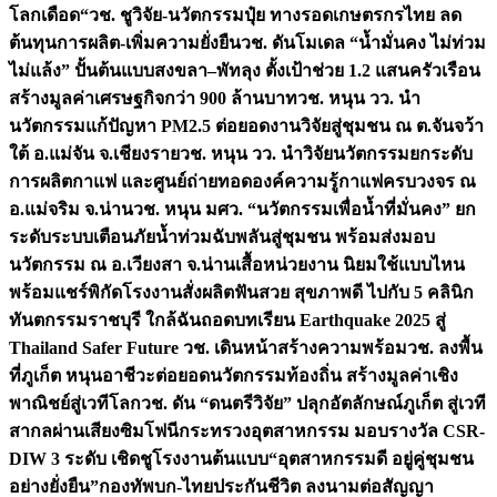
โลกเดือด“
วช. ชูวิจัย-นวัตกรรมปุ๋ย ทางรอดเกษตรกรไทย ลด
ต้นทุนการผลิต-เพิ่มความยั่งยืน
วช. ดันโมเดล “น้ำมั่นคง ไม่ท่วม
ไม่แล้ง” ปั้นต้นแบบสงขลา–พัทลุง ตั้งเป้าช่วย 1.2 แสนครัวเรือน
สร้างมูลค่าเศรษฐกิจกว่า 900 ล้านบาท
วช. หนุน วว. นำ
นวัตกรรมแก้ปัญหา PM2.5 ต่อยอดงานวิจัยสู่ชุมชน ณ ต.จันจว้า
ใต้ อ.แม่จัน จ.เชียงราย
วช. หนุน วว. นำวิจัยนวัตกรรมยกระดับ
การผลิตกาแฟ และศูนย์ถ่ายทอดองค์ความรู้กาแฟครบวงจร ณ
อ.แม่จริม จ.น่าน
วช. หนุน มศว. “นวัตกรรมเพื่อน้ำที่มั่นคง” ยก
ระดับระบบเตือนภัยน้ำท่วมฉับพลันสู่ชุมชน พร้อมส่งมอบ
นวัตกรรม ณ อ.เวียงสา จ.น่าน
เสื้อหน่วยงาน นิยมใช้แบบไหน
พร้อมแชร์พิกัดโรงงานสั่งผลิต
ฟันสวย สุขภาพดี ไปกับ 5 คลินิก
ทันตกรรมราชบุรี ใกล้ฉัน
ถอดบทเรียน Earthquake 2025 สู่
Thailand Safer Future วช. เดินหน้าสร้างความพร้อม
วช. ลงพื้น
ที่ภูเก็ต หนุนอาชีวะต่อยอดนวัตกรรมท้องถิ่น สร้างมูลค่าเชิง
พาณิชย์สู่เวทีโลก
วช. ดัน “ดนตรีวิจัย” ปลุกอัตลักษณ์ภูเก็ต สู่เวที
สากลผ่านเสียงซิมโฟนี
กระทรวงอุตสาหกรรม มอบรางวัล CSR-
DIW 3 ระดับ เชิดชูโรงงานต้นแบบ“อุตสาหกรรมดี อยู่คู่ชุมชน
อย่างยั่งยืน”
กองทัพบก-ไทยประกันชีวิต ลงนามต่อสัญญา