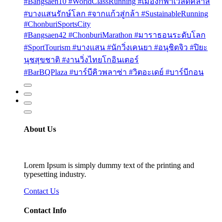
#Bangsaen10 #WorldClassRunning #เมืองกีฬาเวิลด์คลาส
#บางแสนรักษ์โลก #จากแก้วสู่กล้า #SustainableRunning
#ChonburiSportsCity
#Bangsaen42 #ChonburiMarathon #มาราธอนระดับโลก
#SportTourism #บางแสน #นักวิ่งเคนยา #อนุชิตจิว #ปิยะ
นุชสุขชาติ #งานวิ่งไทยโกอินเตอร์
#BarBQPlaza #บาร์บีคิวพลาซ่า #วิตอะเดย์ #บาร์บีกอน
About Us
Lorem Ipsum is simply dummy text of the printing and
typesetting industry.
Contact Us
Contact Info