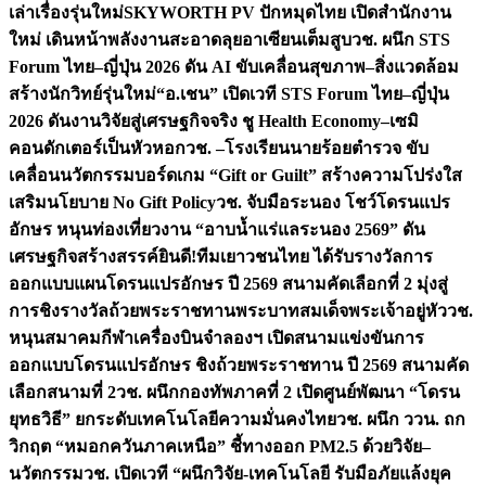
เล่าเรื่องรุ่นใหม่
SKYWORTH PV ปักหมุดไทย เปิดสำนักงาน
ใหม่ เดินหน้าพลังงานสะอาดลุยอาเซียนเต็มสูบ
วช. ผนึก STS
Forum ไทย–ญี่ปุ่น 2026 ดัน AI ขับเคลื่อนสุขภาพ–สิ่งแวดล้อม
สร้างนักวิทย์รุ่นใหม่
“อ.เชน” เปิดเวที STS Forum ไทย–ญี่ปุ่น
2026 ดันงานวิจัยสู่เศรษฐกิจจริง ชู Health Economy–เซมิ
คอนดักเตอร์เป็นหัวหอก
วช. –โรงเรียนนายร้อยตำรวจ ขับ
เคลื่อนนวัตกรรมบอร์ดเกม “Gift or Guilt” สร้างความโปร่งใส
เสริมนโยบาย No Gift Policy
วช. จับมือระนอง โชว์โดรนแปร
อักษร หนุนท่องเที่ยวงาน “อาบน้ำแร่แลระนอง 2569” ดัน
เศรษฐกิจสร้างสรรค์
ยินดี!ทีมเยาวชนไทย ได้รับรางวัลการ
ออกแบบแผนโดรนแปรอักษร ปี 2569 สนามคัดเลือกที่ 2 มุ่งสู่
การชิงรางวัลถ้วยพระราชทานพระบาทสมเด็จพระเจ้าอยู่หัว
วช.
หนุนสมาคมกีฬาเครื่องบินจำลองฯ เปิดสนามแข่งขันการ
ออกแบบโดรนแปรอักษร ชิงถ้วยพระราชทาน ปี 2569 สนามคัด
เลือกสนามที่ 2
วช. ผนึกกองทัพภาคที่ 2 เปิดศูนย์พัฒนา “โดรน
ยุทธวิธี” ยกระดับเทคโนโลยีความมั่นคงไทย
วช. ผนึก ววน. ถก
วิกฤต “หมอกควันภาคเหนือ” ชี้ทางออก PM2.5 ด้วยวิจัย–
นวัตกรรม
วช. เปิดเวที “ผนึกวิจัย-เทคโนโลยี รับมือภัยแล้งยุค