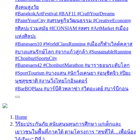
สังคมสูงวัย
#BangkokArtFestival #BAF11 #CraftYourDreams
#PaintYourCity #เศรษฐกิจวัฒนธรรม #CreativeEconomy
#ศิลปะร่วมสมัย #ICONSIAM #สศร #ArtMarket #เมือง
แห่งศิลปะ
#Bangsaen10 #WorldClassRunning #เมืองกีฬาเวิลด์คลาส
#บางแสนรักษ์โลก #จากแก้วสู่กล้า #SustainableRunning
#ChonburiSportsCity
#Bangsaen42 #ChonburiMarathon #มาราธอนระดับโลก
#SportTourism #บางแสน #นักวิ่งเคนยา #อนุชิตจิว #ปิยะ
นุชสุขชาติ #งานวิ่งไทยโกอินเตอร์
#BarBQPlaza #บาร์บีคิวพลาซ่า #วิตอะเดย์ #บาร์บีกอน
Home
วิริยะประกันภัย สนับสนุนทุนการศึกษา แก่เด็กและ
เยาวชนในพื้นที่ภาคใต้ ตามโครงการ “สุขที่ให้…เพื่อน้อง
ได้เรียน” ปีที่ 5