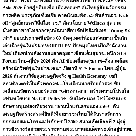
วิสาขะ” ครั้งที่ 25 พร้อมกัน 70 พื้นที่ทั่วไทย 31 พ.ค.นี้
ProPak
Asia 2026 ย้ายสู่ “อิมแพ็ค เมืองทองฯ” ดันไทยสู่ฮับนวัตกรรม
การผลิต-บรรจุภัณฑ์เอเชีย คาดเงินสะพัด 5.5 พันล้าน
อว. Kick
off “ศูนย์เกษตรวิถีเมือง วช.” ดันนโยบาย Wellness สู่ความ
มั่นคงอาหารไทย
กองทุนพัฒนาสื่อฯ จัดปัจฉิมนิเทศ “Young จะ
เล่า” มอบประกาศนียบัตร 60 มัคคุเทศก์น้อยแห่งสยาม ปั้นนัก
เล่าเรื่องรุ่นใหม่
SKYWORTH PV ปักหมุดไทย เปิดสำนักงาน
ใหม่ เดินหน้าพลังงานสะอาดลุยอาเซียนเต็มสูบ
วช. ผนึก STS
Forum ไทย–ญี่ปุ่น 2026 ดัน AI ขับเคลื่อนสุขภาพ–สิ่งแวดล้อม
สร้างนักวิทย์รุ่นใหม่
“อ.เชน” เปิดเวที STS Forum ไทย–ญี่ปุ่น
2026 ดันงานวิจัยสู่เศรษฐกิจจริง ชู Health Economy–เซมิ
คอนดักเตอร์เป็นหัวหอก
วช. –โรงเรียนนายร้อยตำรวจ ขับ
เคลื่อนนวัตกรรมบอร์ดเกม “Gift or Guilt” สร้างความโปร่งใส
เสริมนโยบาย No Gift Policy
วช. จับมือระนอง โชว์โดรนแปร
อักษร หนุนท่องเที่ยวงาน “อาบน้ำแร่แลระนอง 2569” ดัน
เศรษฐกิจสร้างสรรค์
ยินดี!ทีมเยาวชนไทย ได้รับรางวัลการ
ออกแบบแผนโดรนแปรอักษร ปี 2569 สนามคัดเลือกที่ 2 มุ่งสู่
การชิงรางวัลถ้วยพระราชทานพระบาทสมเด็จพระเจ้าอยู่หัว
วช.