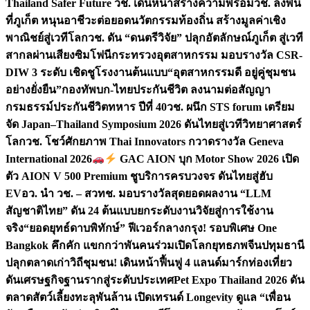
Thailand Safer Future วช. เดินหน้าสร้างความพร้อม
วช. ลงพื้น
ที่ภูเก็ต หนุนอาชีวะต่อยอดนวัตกรรมท้องถิ่น สร้างมูลค่าเชิง
พาณิชย์สู่เวทีโลก
วช. ดัน “ดนตรีวิจัย” ปลุกอัตลักษณ์ภูเก็ต สู่เวที
สากลผ่านเสียงซิมโฟนี
กระทรวงอุตสาหกรรม มอบรางวัล CSR-
DIW 3 ระดับ เชิดชูโรงงานต้นแบบ“อุตสาหกรรมดี อยู่คู่ชุมชน
อย่างยั่งยืน”
กองทัพบก-ไทยประกันชีวิต ลงนามต่อสัญญา
กรมธรรม์ประกันชีวิตทหาร ปีที่ 40
วช. ผนึก STS forum เตรียม
จัด Japan–Thailand Symposium 2026 ดันไทยสู่เวทีวิทยาศาสตร์
โลก
วช. โชว์ศักยภาพ Thai Innovators กวาดรางวัล Geneva
International 2026
GAC AION บุก Motor Show 2026 เปิด
ตัว AION V 500 Premium ชูบริการครบวงจร ดันไทยสู่ฮับ
EV
อว. นำ วช. – สวทช. มอบรางวัลสุดยอดผลงาน “LLM
สัญชาติไทย” ดัน 24 ต้นแบบยกระดับงานวิจัยสู่การใช้งาน
จริง
“ยอดยุทธ์ดาบพิทักษ์” ฟีเวอร์กลางกรุง! รอบพิเศษ One
Bangkok คึกคัก แขกกว่าพันคนร่วมเปิดโลกยุทธภพจีน
ปทุมธานี
ปลุกตลาดเก่าวิถีชุมชน! เดินหน้าฟื้นฟู 4 แลนด์มาร์กท่องเที่ยว
ดันเศรษฐกิจฐานรากสู่ระดับประเทศ
Pet Expo Thailand 2026 ดัน
ตลาดสัตว์เลี้ยงทะลุพันล้าน เปิดเทรนด์ Longevity ดูแล “เพื่อน