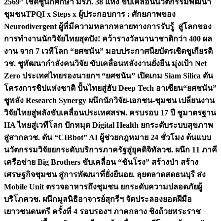
2569” เชิดชูนักศึกษา มรภ. 38 แห่ง ขับเคลื่อนนวัตกรรมพัฒนา
ชุมชน
TPQI x Steps x ผู้ประกอบการ : ศักยภาพของ
Neurodivergent ผู้ที่มีความหลากหลายทางการรับรู้ สู่โลกของ
การทำงาน
นักวิจัยไทยสุดปัง! คว้ารางวัลนานาชาติกว่า 400 ผล
งาน จาก 7 เวทีโลก “ยศชนัน” มอบประกาศนียบัตรเชิดชูเกียรติ
วช. ชูพัฒนากำลังคนวิจัย ขับเคลื่อนพลังงานยั่งยืน มุ่งเป้า Net
Zero ประเทศไทย
รองนายกฯ “ยศชนัน” เปิดเกม Siam Silica ดัน
โครงการชิปแห่งชาติ ปั้นไทยสู่ฮับ Deep Tech อาเซียน
“ยศชนัน”
ชูพลัง Research Synergy ผนึกนักวิจัย-เอกชน-ชุมชน เปลี่ยนงาน
วิจัยไทยสู่พลังขับเคลื่อนประเทศ
สรพ. ครบรอบ 17 ปี ชูมาตรฐาน
HA ไทยสู่เวทีโลก ปักหมุด Digital Health ยกระดับระบบสุขภาพ
สู่สากล
วช. ดัน “CIBbot” AI ผู้ช่วยกฎหมาย 24 ชั่วโมง ต้นแบบ
นวัตกรรมวิจัยยกระดับบริการภาครัฐสู่ยุคดิจิทัล
วช. ผนึก 11 ภาคี
เครือข่าย Big Brothers ขับเคลื่อน “ชันโรง” สร้างป่า สร้าง
เศรษฐกิจชุมชน สู่การพัฒนาที่ยั่งยืน
อย. ลุยตลาดสดธนบุรี ส่ง
Mobile Unit ตรวจอาหารถึงชุมชน ยกระดับความปลอดภัยผู้
บริโภค
วช. ผนึกมูลนิธิอาจารย์สุกรีฯ จัดประลองยอดฝีมือ
เยาวชนดนตรี ครั้งที่ 4 รอบรองฯ ภาคกลาง ชิงถ้วยพระราช