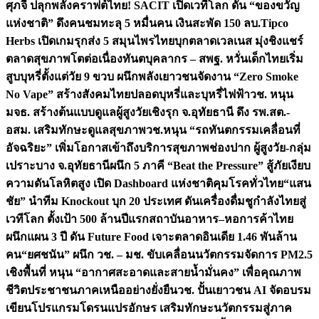
ศุภจี ปลุกพลังคราฟต์ไทย! SACIT เปิดเวทีโลก ดัน “ของขวัญ
แห่งชาติ” ดึงคนชมทะลุ 5 หมื่นคน เงินสะพัด 150 ลบ.
Tipco
Herbs เปิดเกมรุกส่ง 5 สมุนไพรไทยบุกตลาดเวลเนส มุ่งชิงแชร์
ตลาดสุขภาพโตต่อเนื่อง
ทันตบุคลากร – สพฐ. หวั่นเด็กไทยเริ่ม
สูบบุหรี่ตั้งแต่วัย 9 ขวบ ผนึกพลังเยาวชนจัดงาน “Zero Smoke
No Vape” สร้างสังคมไทยปลอดบุหรี่และบุหรี่ไฟฟ้า
วช. หนุน
มจธ. สร้างต้นแบบดูแลผู้สูงวัยเชิงรุก จ.อุทัยธานี ดึง รพ.สต.-
อสม. เสริมทักษะดูแลสุขภาพ
วช.หนุน “รถทันตกรรมเคลื่อนที่
อัจฉริยะ” เพิ่มโอกาสเข้าถึงบริการสุขภาพช่องปาก ผู้สูงวัย-กลุ่ม
เปราะบาง จ.อุทัยธานี
ผนึก 5 ภาคี “Beat the Pressure” สู้ภัยเงียบ
ความดันโลหิตสูง เปิด Dashboard แห่งชาติคุมโรคทั่วไทย
“แสน
ชัย” นำทีม Knockout บุก 20 ประเทศ ดันเครื่องดื่มชูกำลังไทยสู่
เวทีโลก ตั้งเป้า 500 ล้านปีแรก
สถาบันอาหาร–หอการค้าไทย
ผนึกแผน 3 ปี ดัน Future Food เจาะตลาดอินเดีย 1.46 พันล้าน
คน
“ยศชนัน” ผนึก วช. – มช. ขับเคลื่อนนวัตกรรมจัดการ PM2.5
เชิงพื้นที่ หนุน “อากาศสะอาดและสายน้ำมั่นคง” เพื่อคุณภาพ
ชีวิตประชาชนภาคเหนืออย่างยั่งยืน
วช. ปั้นเยาวชน AI จัดอบรม
เขียนโปรแกรมโดรนแปรอักษร เสริมทักษะนวัตกรรมสู่ภาค