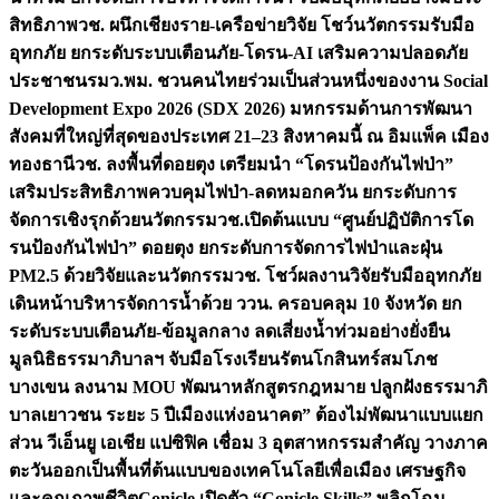
สิทธิภาพ
วช. ผนึกเชียงราย-เครือข่ายวิจัย โชว์นวัตกรรมรับมือ
อุทกภัย ยกระดับระบบเตือนภัย-โดรน-AI เสริมความปลอดภัย
ประชาชน
รมว.พม. ชวนคนไทยร่วมเป็นส่วนหนึ่งของงาน Social
Development Expo 2026 (SDX 2026) มหกรรมด้านการพัฒนา
สังคมที่ใหญ่ที่สุดของประเทศ 21–23 สิงหาคมนี้ ณ อิมแพ็ค เมือง
ทองธานี
วช. ลงพื้นที่ดอยตุง เตรียมนำ “โดรนป้องกันไฟป่า”
เสริมประสิทธิภาพควบคุมไฟป่า-ลดหมอกควัน ยกระดับการ
จัดการเชิงรุกด้วยนวัตกรรม
วช.เปิดต้นแบบ “ศูนย์ปฏิบัติการโด
รนป้องกันไฟป่า” ดอยตุง ยกระดับการจัดการไฟป่าและฝุ่น
PM2.5 ด้วยวิจัยและนวัตกรรม
วช. โชว์ผลงานวิจัยรับมืออุทกภัย
เดินหน้าบริหารจัดการน้ำด้วย ววน. ครอบคลุม 10 จังหวัด ยก
ระดับระบบเตือนภัย-ข้อมูลกลาง ลดเสี่ยงน้ำท่วมอย่างยั่งยืน
มูลนิธิธรรมาภิบาลฯ จับมือโรงเรียนรัตนโกสินทร์สมโภช
บางเขน ลงนาม MOU พัฒนาหลักสูตรกฎหมาย ปลูกฝังธรรมาภิ
บาลเยาวชน ระยะ 5 ปี
เมืองแห่งอนาคต” ต้องไม่พัฒนาแบบแยก
ส่วน วีเอ็นยู เอเชีย แปซิฟิค เชื่อม 3 อุตสาหกรรมสำคัญ วางภาค
ตะวันออกเป็นพื้นที่ต้นแบบของเทคโนโลยีเพื่อเมือง เศรษฐกิจ
และคุณภาพชีวิต
Conicle เปิดตัว “Conicle Skills” พลิกโฉม