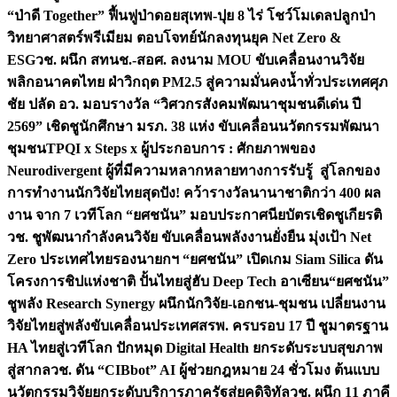
“ป่าดี Together” ฟื้นฟูป่าดอยสุเทพ-ปุย 8 ไร่ โชว์โมเดลปลูกป่า
วิทยาศาสตร์พรีเมียม ตอบโจทย์นักลงทุนยุค Net Zero &
ESG
วช. ผนึก สทนช.-สอศ. ลงนาม MOU ขับเคลื่อนงานวิจัย
พลิกอนาคตไทย ฝ่าวิกฤต PM2.5 สู่ความมั่นคงน้ำทั่วประเทศ
ศุภ
ชัย ปลัด อว. มอบรางวัล “วิศวกรสังคมพัฒนาชุมชนดีเด่น ปี
2569” เชิดชูนักศึกษา มรภ. 38 แห่ง ขับเคลื่อนนวัตกรรมพัฒนา
ชุมชน
TPQI x Steps x ผู้ประกอบการ : ศักยภาพของ
Neurodivergent ผู้ที่มีความหลากหลายทางการรับรู้ สู่โลกของ
การทำงาน
นักวิจัยไทยสุดปัง! คว้ารางวัลนานาชาติกว่า 400 ผล
งาน จาก 7 เวทีโลก “ยศชนัน” มอบประกาศนียบัตรเชิดชูเกียรติ
วช. ชูพัฒนากำลังคนวิจัย ขับเคลื่อนพลังงานยั่งยืน มุ่งเป้า Net
Zero ประเทศไทย
รองนายกฯ “ยศชนัน” เปิดเกม Siam Silica ดัน
โครงการชิปแห่งชาติ ปั้นไทยสู่ฮับ Deep Tech อาเซียน
“ยศชนัน”
ชูพลัง Research Synergy ผนึกนักวิจัย-เอกชน-ชุมชน เปลี่ยนงาน
วิจัยไทยสู่พลังขับเคลื่อนประเทศ
สรพ. ครบรอบ 17 ปี ชูมาตรฐาน
HA ไทยสู่เวทีโลก ปักหมุด Digital Health ยกระดับระบบสุขภาพ
สู่สากล
วช. ดัน “CIBbot” AI ผู้ช่วยกฎหมาย 24 ชั่วโมง ต้นแบบ
นวัตกรรมวิจัยยกระดับบริการภาครัฐสู่ยุคดิจิทัล
วช. ผนึก 11 ภาคี