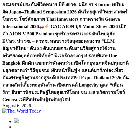
กรมธรรม์ประกันชีวิตทหาร ปีที่ 40
วช. ผนึก STS forum เตรียม
จัด Japan–Thailand Symposium 2026 ดันไทยสู่เวทีวิทยาศาสตร์
โลก
วช. โชว์ศักยภาพ Thai Innovators กวาดรางวัล Geneva
International 2026
GAC AION บุก Motor Show 2026 เปิด
ตัว AION V 500 Premium ชูบริการครบวงจร ดันไทยสู่ฮับ
EV
อว. นำ วช. – สวทช. มอบรางวัลสุดยอดผลงาน “LLM
สัญชาติไทย” ดัน 24 ต้นแบบยกระดับงานวิจัยสู่การใช้งาน
จริง
“ยอดยุทธ์ดาบพิทักษ์” ฟีเวอร์กลางกรุง! รอบพิเศษ One
Bangkok คึกคัก แขกกว่าพันคนร่วมเปิดโลกยุทธภพจีน
ปทุมธานี
ปลุกตลาดเก่าวิถีชุมชน! เดินหน้าฟื้นฟู 4 แลนด์มาร์กท่องเที่ยว
ดันเศรษฐกิจฐานรากสู่ระดับประเทศ
Pet Expo Thailand 2026 ดัน
ตลาดสัตว์เลี้ยงทะลุพันล้าน เปิดเทรนด์ Longevity ดูแล “เพื่อน
รัก” ยืนยาว
นักประดิษฐ์ไทยลุยเวทีโลก! ขน 130 นวัตกรรมโชว์
Geneva เวทีสิ่งประดิษฐ์ระดับยุโรป
August 6, 2026