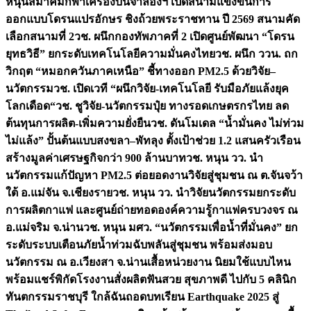
หนุนสมาคมกีฬาเครื่องบินจำลองฯ เปิดสนามแข่งขันการ
ออกแบบโดรนแปรอักษร ชิงถ้วยพระราชทาน ปี 2569 สนามคัด
เลือกสนามที่ 2
วช. ผนึกกองทัพภาคที่ 2 เปิดศูนย์พัฒนา “โดรน
ยุทธวิธี” ยกระดับเทคโนโลยีความมั่นคงไทย
วช. ผนึก ววน. ถก
วิกฤต “หมอกควันภาคเหนือ” ชี้ทางออก PM2.5 ด้วยวิจัย–
นวัตกรรม
วช. เปิดเวที “ผนึกวิจัย-เทคโนโลยี รับมือภัยแล้งยุค
โลกเดือด“
วช. ชูวิจัย-นวัตกรรมปุ๋ย ทางรอดเกษตรกรไทย ลด
ต้นทุนการผลิต-เพิ่มความยั่งยืน
วช. ดันโมเดล “น้ำมั่นคง ไม่ท่วม
ไม่แล้ง” ปั้นต้นแบบสงขลา–พัทลุง ตั้งเป้าช่วย 1.2 แสนครัวเรือน
สร้างมูลค่าเศรษฐกิจกว่า 900 ล้านบาท
วช. หนุน วว. นำ
นวัตกรรมแก้ปัญหา PM2.5 ต่อยอดงานวิจัยสู่ชุมชน ณ ต.จันจว้า
ใต้ อ.แม่จัน จ.เชียงราย
วช. หนุน วว. นำวิจัยนวัตกรรมยกระดับ
การผลิตกาแฟ และศูนย์ถ่ายทอดองค์ความรู้กาแฟครบวงจร ณ
อ.แม่จริม จ.น่าน
วช. หนุน มศว. “นวัตกรรมเพื่อน้ำที่มั่นคง” ยก
ระดับระบบเตือนภัยน้ำท่วมฉับพลันสู่ชุมชน พร้อมส่งมอบ
นวัตกรรม ณ อ.เวียงสา จ.น่าน
เสื้อหน่วยงาน นิยมใช้แบบไหน
พร้อมแชร์พิกัดโรงงานสั่งผลิต
ฟันสวย สุขภาพดี ไปกับ 5 คลินิก
ทันตกรรมราชบุรี ใกล้ฉัน
ถอดบทเรียน Earthquake 2025 สู่