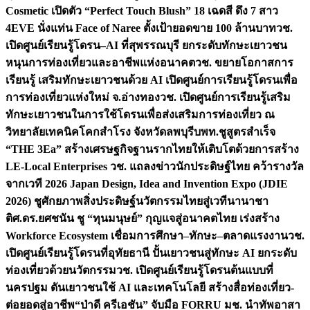
Cosmetic เปิดตัว “Perfect Touch Blush” 18 เฉดสี ดึง 7 สาว
4EVE นั่งแท่น Face of Naree ตั้งเป้ายอดขาย 100 ล้านบาท
วช.
เปิดศูนย์เรียนรู้โดรน–AI ที่สุพรรณบุรี ยกระดับทักษะเยาวชน
หนุนการท่องเที่ยวและอาชีพแห่งอนาคต
วช. ขยายโอกาสการ
เรียนรู้ เสริมทักษะเยาวชนด้วย AI เปิดศูนย์การเรียนรู้โดรนเพื่อ
การท่องเที่ยวแห่งใหม่ จ.อ่างทอง
วช. เปิดศูนย์การเรียนรู้เสริม
ทักษะเยาวชนในการใช้โดรนเพื่อส่งเสริมการท่องเที่ยว ณ
วิทยาลัยเทคนิคโคกสำโรง จังหวัดลพบุรี
บพท.ชูสูตรสำเร็จ
“THE 3Ea” สร้างเศรษฐกิจฐานรากไทยให้เติบโตด้วยการสร้าง
LE-Local Enterprises
วช. แถลงข่าวนักประดิษฐ์ไทย คว้ารางวัล
จากเวที 2026 Japan Design, Idea and Invention Expo (JDIE
2026) ชูศักยภาพสิ่งประดิษฐ์นวัตกรรมไทยสู่เวทีนานาชา
ติ
ศ.ดร.ยศชนัน ชู “ทุนมนุษย์” กุญแจสู่อนาคตไทย เร่งสร้าง
Workforce Ecosystem เชื่อมการศึกษา–ทักษะ–ตลาดแรงงาน
วช.
เปิดศูนย์เรียนรู้โดรนที่อุทัยธานี ปั้นเยาวชนสู่ทักษะ AI ยกระดับ
ท่องเที่ยวด้วยนวัตกรรม
วช. เปิดศูนย์เรียนรู้โดรนต้นแบบที่
นครปฐม ดันเยาวชนใช้ AI และเทคโนโลยี สร้างสื่อท่องเที่ยว-
ต่อยอดสู่อาชีพ
“ป่าดี ครีเอชัน” จับมือ FORRU มช. นำทัพอาสา