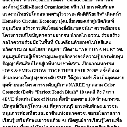
องค์กรสู่ Skills-Based Organization ผนึก AI ยกระดับทักษะ
แรงงานไทยรับโลกอนาคต
“อุไรวรรณ ตันติพิริยะกิจ” เดินหน้า
HomePro Circular Economy มุ่งเปลี่ยนของเก่าสู่ผลิตภัณฑ์
หมุนเวียน สร้างการเติบโตอย่างยั่งยืน
“ยศชนัน” ตรวจเยี่ยมชม
โครงการแก้ไขปัญหาความยากจน นำกลไก อววน. ร่วมสร้าง
กลไกความร่วมมือในพื้นที่ ขับเคลื่อนด้วยเทคโนโลยีและ
นวัตกรรม ณ จ.ยโสธร
“ดนุพร” เปิดงาน “ART DNA HUB” วช.
หนุนศูนย์รวมผู้เชี่ยวชาญและศูนย์กลางองค์ความรู้ ยกระดับทุน
ปัญญาทัศนศิลป์ไทยสู่เวทีนานาชาติ
สสว. เปิดฉากมหกรรม
“OSS & SMEs GROW TOGETHER FAIR 2026” ครั้งที่ 4 ณ
อำเภอหาดใหญ่ มุ่งยกระดับ SME ใต้สู่ความสำเร็จ เป็นจุดหมาย
สุดท้ายของโครงการระดับภูมิภาค
NAREE รุกตลาด Color
Cosmetic เปิดตัว “Perfect Touch Blush” 18 เฉดสี ดึง 7 สาว
4EVE นั่งแท่น Face of Naree ตั้งเป้ายอดขาย 100 ล้านบาท
วช.
เปิดศูนย์เรียนรู้โดรน–AI ที่สุพรรณบุรี ยกระดับทักษะเยาวชน
หนุนการท่องเที่ยวและอาชีพแห่งอนาคต
วช. ขยายโอกาสการ
เรียนรู้ เสริมทักษะเยาวชนด้วย AI เปิดศูนย์การเรียนรู้โดรนเพื่อ