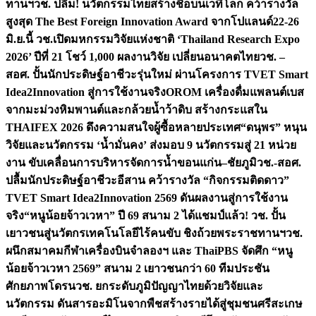
ทานฯ
วช. ปลื้ม! นวัตกรรมไทยสร้างชื่อบนเวทีโลก คว้ารางวัล
สูงสุด The Best Foreign Innovation Award จากโปแลนด์
22-26
มิ.ย.นี้ วช.เปิดมหกรรมวิจัยแห่งชาติ ‘Thailand Research Expo
2026’ ปีที่ 21 โชว์ 1,000 ผลงานวิจัย เปลี่ยนอนาคตไทย
วช. –
สอศ. ปั้นนักประดิษฐ์อาชีวะรุ่นใหม่ ผ่านโครงการ TVET Smart
Idea2Innovation สู่การใช้งานจริง
OROM เครื่องดื่มแพลนต์เบส
จากมะม่วงหิมพานต์และกล้วยน้ำว้าดิบ สร้างกระแสใน
THAIFEX 2026 ดึงความสนใจผู้ซื้อหลายประเทศ
“ดนุพร” หนุน
วิจัยและนวัตกรรม ‘น้ำมั่นคง’ ส่งมอบ 9 นวัตกรรมสู่ 21 หน่วย
งาน ขับเคลื่อนการบริหารจัดการน้ำขอนแก่น–ชัยภูมิ
วช.-สอศ.
ปลื้มนักประดิษฐ์อาชีวะอีสาน คว้ารางวัล “กิจกรรมติดดาว”
TVET Smart Idea2Innovation 2569 ดันผลงานสู่การใช้งาน
จริง
“หนูน้อยจ้าวเวหา” ปี 69 สนาม 2 ได้แชมป์แล้ว! วช. ปั้น
เยาวชนสู่นวัตกรเทคโนโลยีไร้คนขับ ชิงถ้วยพระราชทานฯ
วช.
ผนึกสมาคมกีฬาเครื่องบินจำลองฯ และ ThaiPBS จัดศึก “หนู
น้อยจ้าวเวหา 2569” สนาม 2 เยาวชนกว่า 60 ทีมประชัน
ศักยภาพโดรน
วช. ยกระดับภูมิปัญญาไทยด้วยวิจัยและ
นวัตกรรม ดันสารอะมิโนจากพืชสร้างรายได้สู่ชุมชนศรีสะเกษ