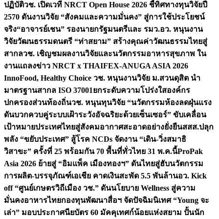
ปฏิบัติ
วช. เปิดเวที NRCT Open House 2026 ชี้ทิศทางทุนวิจัยปี
2570 ดันงานวิจัย “สังคมและความมั่นคง” สู่การใช้ประโยชน์
จริง
“อาจารย์เชน” รองนายกรัฐมนตรีและ รมว.อว. หนุนงาน
วิจัยวัฒนธรรมดนตรี “ท่าสยาม” สร้างคุณค่าวัฒนธรรมไทยสู่
สากล
วช. เชิญชมผลงานวิจัยและนวัตกรรมอาหารสุขภาพ ใน
งานแถลงข่าว NRCT x THAIFEX-ANUGA ASIA 2026
InnoFood, Healthy Choice
วช. หนุนงานวิจัย ม.สวนดุสิต นำ
มาตรฐานสากล ISO 37001ยกระดับความโปร่งใสองค์กร
ปกครองส่วนท้องถิ่น
วช. หนุนทุนวิจัย “นวัตกรรมห้องลดฝุ่นแรง
ดันบวกควบคู่ระบบเฝ้าระวังอัจฉริยะด้วยเซ็นเซอร์” ขับเคลื่อน
เป้าหมายประเทศไทยสู่สังคมอากาศสะอาดอย่างยั่งยืน
สสส.ปลุก
พลัง “ขยับประเทศ” สู้โรค NCDs จัดงาน “เดิน-วิ่งสมาธิ
วิสาขะ” ครั้งที่ 25 พร้อมกัน 70 พื้นที่ทั่วไทย 31 พ.ค.นี้
ProPak
Asia 2026 ย้ายสู่ “อิมแพ็ค เมืองทองฯ” ดันไทยสู่ฮับนวัตกรรม
การผลิต-บรรจุภัณฑ์เอเชีย คาดเงินสะพัด 5.5 พันล้าน
อว. Kick
off “ศูนย์เกษตรวิถีเมือง วช.” ดันนโยบาย Wellness สู่ความ
มั่นคงอาหารไทย
กองทุนพัฒนาสื่อฯ จัดปัจฉิมนิเทศ “Young จะ
เล่า” มอบประกาศนียบัตร 60 มัคคุเทศก์น้อยแห่งสยาม ปั้นนัก