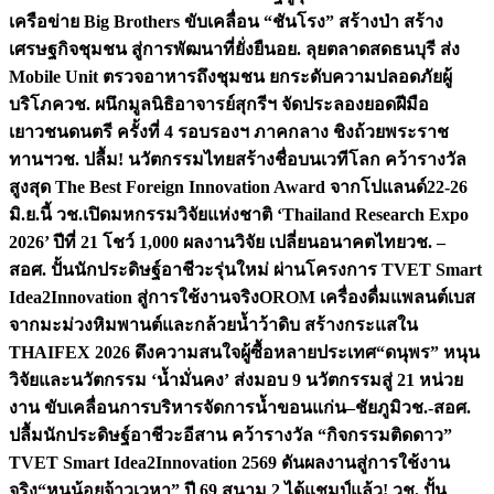
เครือข่าย Big Brothers ขับเคลื่อน “ชันโรง” สร้างป่า สร้าง
เศรษฐกิจชุมชน สู่การพัฒนาที่ยั่งยืน
อย. ลุยตลาดสดธนบุรี ส่ง
Mobile Unit ตรวจอาหารถึงชุมชน ยกระดับความปลอดภัยผู้
บริโภค
วช. ผนึกมูลนิธิอาจารย์สุกรีฯ จัดประลองยอดฝีมือ
เยาวชนดนตรี ครั้งที่ 4 รอบรองฯ ภาคกลาง ชิงถ้วยพระราช
ทานฯ
วช. ปลื้ม! นวัตกรรมไทยสร้างชื่อบนเวทีโลก คว้ารางวัล
สูงสุด The Best Foreign Innovation Award จากโปแลนด์
22-26
มิ.ย.นี้ วช.เปิดมหกรรมวิจัยแห่งชาติ ‘Thailand Research Expo
2026’ ปีที่ 21 โชว์ 1,000 ผลงานวิจัย เปลี่ยนอนาคตไทย
วช. –
สอศ. ปั้นนักประดิษฐ์อาชีวะรุ่นใหม่ ผ่านโครงการ TVET Smart
Idea2Innovation สู่การใช้งานจริง
OROM เครื่องดื่มแพลนต์เบส
จากมะม่วงหิมพานต์และกล้วยน้ำว้าดิบ สร้างกระแสใน
THAIFEX 2026 ดึงความสนใจผู้ซื้อหลายประเทศ
“ดนุพร” หนุน
วิจัยและนวัตกรรม ‘น้ำมั่นคง’ ส่งมอบ 9 นวัตกรรมสู่ 21 หน่วย
งาน ขับเคลื่อนการบริหารจัดการน้ำขอนแก่น–ชัยภูมิ
วช.-สอศ.
ปลื้มนักประดิษฐ์อาชีวะอีสาน คว้ารางวัล “กิจกรรมติดดาว”
TVET Smart Idea2Innovation 2569 ดันผลงานสู่การใช้งาน
จริง
“หนูน้อยจ้าวเวหา” ปี 69 สนาม 2 ได้แชมป์แล้ว! วช. ปั้น