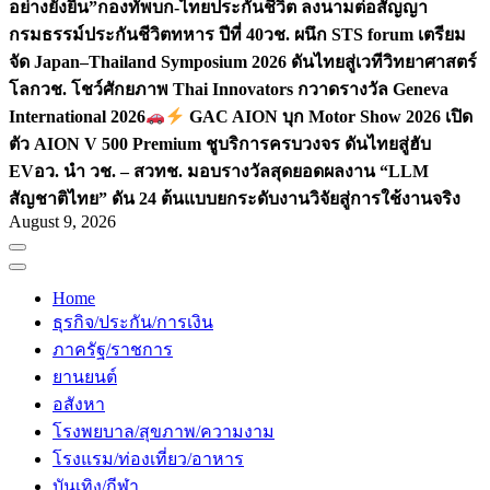
อย่างยั่งยืน”
กองทัพบก-ไทยประกันชีวิต ลงนามต่อสัญญา
กรมธรรม์ประกันชีวิตทหาร ปีที่ 40
วช. ผนึก STS forum เตรียม
จัด Japan–Thailand Symposium 2026 ดันไทยสู่เวทีวิทยาศาสตร์
โลก
วช. โชว์ศักยภาพ Thai Innovators กวาดรางวัล Geneva
International 2026
GAC AION บุก Motor Show 2026 เปิด
ตัว AION V 500 Premium ชูบริการครบวงจร ดันไทยสู่ฮับ
EV
อว. นำ วช. – สวทช. มอบรางวัลสุดยอดผลงาน “LLM
สัญชาติไทย” ดัน 24 ต้นแบบยกระดับงานวิจัยสู่การใช้งานจริง
August 9, 2026
Home
ธุรกิจ/ประกัน/การเงิน
ภาครัฐ/ราชการ
ยานยนต์
อสังหา
โรงพยบาล/สุขภาพ/ความงาม
โรงแรม/ท่องเที่ยว/อาหาร
บันเทิง/กีฬา