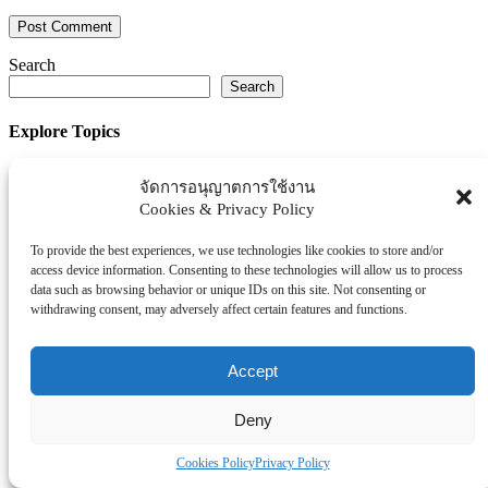
Search
Search
Explore Topics
Thaiworldtoday
จัดการอนุญาตการใช้งาน
Uncategorized
Cookies & Privacy Policy
การศึกษา
ธุรกิจ/ประกัน/การเงิน
To provide the best experiences, we use technologies like cookies to store and/or
access device information. Consenting to these technologies will allow us to process
บันเทิง/กีฬา
data such as browsing behavior or unique IDs on this site. Not consenting or
ภาครัฐ/ราชการ
withdrawing consent, may adversely affect certain features and functions.
ยานยนต์
อสังหา
Accept
โรงพยบาล/สุขภาพ/ความงาม
โรงแรม/ท่องเที่ยว/อาหาร
Deny
Tag Clouds
Cookies Policy
Privacy Policy