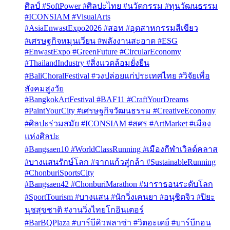
ศิลป์ #SoftPower #ศิลปะไทย #นวัตกรรม #ทุนวัฒนธรรม
#ICONSIAM #VisualArts
#AsiaEnwastExpo2026 #สอท #อุตสาหกรรมสีเขียว
#เศรษฐกิจหมุนเวียน #พลังงานสะอาด #ESG
#EnwastExpo #GreenFuture #CircularEconomy
#ThailandIndustry #สิ่งแวดล้อมยั่งยืน
#BaliChoralFestival #วงปล่อยแก่ประเทศไทย #วิจัยเพื่อ
สังคมสูงวัย
#BangkokArtFestival #BAF11 #CraftYourDreams
#PaintYourCity #เศรษฐกิจวัฒนธรรม #CreativeEconomy
#ศิลปะร่วมสมัย #ICONSIAM #สศร #ArtMarket #เมือง
แห่งศิลปะ
#Bangsaen10 #WorldClassRunning #เมืองกีฬาเวิลด์คลาส
#บางแสนรักษ์โลก #จากแก้วสู่กล้า #SustainableRunning
#ChonburiSportsCity
#Bangsaen42 #ChonburiMarathon #มาราธอนระดับโลก
#SportTourism #บางแสน #นักวิ่งเคนยา #อนุชิตจิว #ปิยะ
นุชสุขชาติ #งานวิ่งไทยโกอินเตอร์
#BarBQPlaza #บาร์บีคิวพลาซ่า #วิตอะเดย์ #บาร์บีกอน