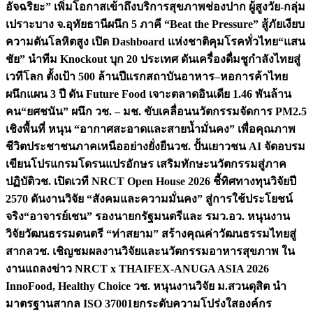
อัจฉริยะ” เพิ่มโอกาสเข้าถึงบริการสุขภาพช่องปาก ผู้สูงวัย-กลุ่ม
เปราะบาง จ.อุทัยธานี
ผนึก 5 ภาคี “Beat the Pressure” สู้ภัยเงียบ
ความดันโลหิตสูง เปิด Dashboard แห่งชาติคุมโรคทั่วไทย
“แสน
ชัย” นำทีม Knockout บุก 20 ประเทศ ดันเครื่องดื่มชูกำลังไทยสู่
เวทีโลก ตั้งเป้า 500 ล้านปีแรก
สถาบันอาหาร–หอการค้าไทย
ผนึกแผน 3 ปี ดัน Future Food เจาะตลาดอินเดีย 1.46 พันล้าน
คน
“ยศชนัน” ผนึก วช. – มช. ขับเคลื่อนนวัตกรรมจัดการ PM2.5
เชิงพื้นที่ หนุน “อากาศสะอาดและสายน้ำมั่นคง” เพื่อคุณภาพ
ชีวิตประชาชนภาคเหนืออย่างยั่งยืน
วช. ปั้นเยาวชน AI จัดอบรม
เขียนโปรแกรมโดรนแปรอักษร เสริมทักษะนวัตกรรมสู่ภาค
ปฏิบัติ
วช. เปิดเวที NRCT Open House 2026 ชี้ทิศทางทุนวิจัยปี
2570 ดันงานวิจัย “สังคมและความมั่นคง” สู่การใช้ประโยชน์
จริง
“อาจารย์เชน” รองนายกรัฐมนตรีและ รมว.อว. หนุนงาน
วิจัยวัฒนธรรมดนตรี “ท่าสยาม” สร้างคุณค่าวัฒนธรรมไทยสู่
สากล
วช. เชิญชมผลงานวิจัยและนวัตกรรมอาหารสุขภาพ ใน
งานแถลงข่าว NRCT x THAIFEX-ANUGA ASIA 2026
InnoFood, Healthy Choice
วช. หนุนงานวิจัย ม.สวนดุสิต นำ
มาตรฐานสากล ISO 37001ยกระดับความโปร่งใสองค์กร