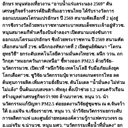
อักษร หนุนท่องเที่ยวงาน “อาบน้ำแร่แลระนอง 2569” ดัน
เศรษฐกิจสร้างสรรค์
ยินดี!ทีมเยาวชนไทย ได้รับรางวัลการ
ออกแบบแผนโดรนแปรอักษร ปี 2569 สนามคัดเลือกที่ 2 มุ่งสู่
การชิงรางวัลถ้วยพระราชทานพระบาทสมเด็จพระเจ้าอยู่หัว
วช.
หนุนสมาคมกีฬาเครื่องบินจำลองฯ เปิดสนามแข่งขันการ
ออกแบบโดรนแปรอักษร ชิงถ้วยพระราชทาน ปี 2569 สนามคัด
เลือกสนามที่ 2
วช. ผนึกกองทัพภาคที่ 2 เปิดศูนย์พัฒนา “โดรน
ยุทธวิธี” ยกระดับเทคโนโลยีความมั่นคงไทย
วช. ผนึก ววน. ถก
วิกฤต “หมอกควันภาคเหนือ” ชี้ทางออก PM2.5 ด้วยวิจัย–
นวัตกรรม
วช. เปิดเวที “ผนึกวิจัย-เทคโนโลยี รับมือภัยแล้งยุค
โลกเดือด“
วช. ชูวิจัย-นวัตกรรมปุ๋ย ทางรอดเกษตรกรไทย ลด
ต้นทุนการผลิต-เพิ่มความยั่งยืน
วช. ดันโมเดล “น้ำมั่นคง ไม่ท่วม
ไม่แล้ง” ปั้นต้นแบบสงขลา–พัทลุง ตั้งเป้าช่วย 1.2 แสนครัวเรือน
สร้างมูลค่าเศรษฐกิจกว่า 900 ล้านบาท
วช. หนุน วว. นำ
นวัตกรรมแก้ปัญหา PM2.5 ต่อยอดงานวิจัยสู่ชุมชน ณ ต.จันจว้า
ใต้ อ.แม่จัน จ.เชียงราย
วช. หนุน วว. นำวิจัยนวัตกรรมยกระดับ
การผลิตกาแฟ และศูนย์ถ่ายทอดองค์ความรู้กาแฟครบวงจร ณ
อ.แม่จริม จ.น่าน
วช. หนุน มศว. “นวัตกรรมเพื่อน้ำที่มั่นคง” ยก