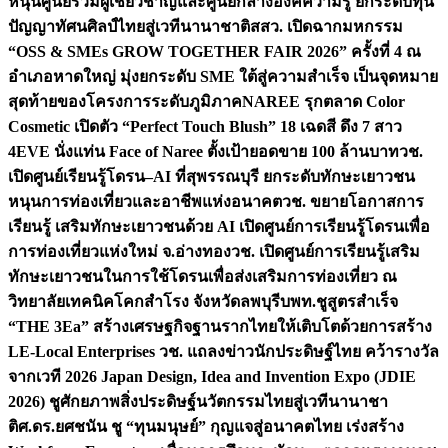
หนุนศูนย์รวมผู้เชี่ยวชาญและศูนย์กลางองค์ความรู้ ยกระดับทุน
ปัญญาทัศนศิลป์ไทยสู่เวทีนานาชาติ
สสว. เปิดฉากมหกรรม
“OSS & SMEs GROW TOGETHER FAIR 2026” ครั้งที่ 4 ณ
อำเภอหาดใหญ่ มุ่งยกระดับ SME ใต้สู่ความสำเร็จ เป็นจุดหมาย
สุดท้ายของโครงการระดับภูมิภาค
NAREE รุกตลาด Color
Cosmetic เปิดตัว “Perfect Touch Blush” 18 เฉดสี ดึง 7 สาว
4EVE นั่งแท่น Face of Naree ตั้งเป้ายอดขาย 100 ล้านบาท
วช.
เปิดศูนย์เรียนรู้โดรน–AI ที่สุพรรณบุรี ยกระดับทักษะเยาวชน
หนุนการท่องเที่ยวและอาชีพแห่งอนาคต
วช. ขยายโอกาสการ
เรียนรู้ เสริมทักษะเยาวชนด้วย AI เปิดศูนย์การเรียนรู้โดรนเพื่อ
การท่องเที่ยวแห่งใหม่ จ.อ่างทอง
วช. เปิดศูนย์การเรียนรู้เสริม
ทักษะเยาวชนในการใช้โดรนเพื่อส่งเสริมการท่องเที่ยว ณ
วิทยาลัยเทคนิคโคกสำโรง จังหวัดลพบุรี
บพท.ชูสูตรสำเร็จ
“THE 3Ea” สร้างเศรษฐกิจฐานรากไทยให้เติบโตด้วยการสร้าง
LE-Local Enterprises
วช. แถลงข่าวนักประดิษฐ์ไทย คว้ารางวัล
จากเวที 2026 Japan Design, Idea and Invention Expo (JDIE
2026) ชูศักยภาพสิ่งประดิษฐ์นวัตกรรมไทยสู่เวทีนานาชา
ติ
ศ.ดร.ยศชนัน ชู “ทุนมนุษย์” กุญแจสู่อนาคตไทย เร่งสร้าง