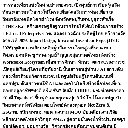
การท่องเที่ยวแห่งใหม่ จ.อ่างทอง
วช. เปิดศูนย์การเรียนรู้เสริม
ทักษะเยาวชนในการใช้โดรนเพื่อส่งเสริมการท่องเที่ยว ณ
วิทยาลัยเทคนิคโคกสำโรง จังหวัดลพบุรี
บพท.ชูสูตรสำเร็จ
“THE 3Ea” สร้างเศรษฐกิจฐานรากไทยให้เติบโตด้วยการสร้าง
LE-Local Enterprises
วช. แถลงข่าวนักประดิษฐ์ไทย คว้ารางวัล
จากเวที 2026 Japan Design, Idea and Invention Expo (JDIE
2026) ชูศักยภาพสิ่งประดิษฐ์นวัตกรรมไทยสู่เวทีนานาชา
ติ
ศ.ดร.ยศชนัน ชู “ทุนมนุษย์” กุญแจสู่อนาคตไทย เร่งสร้าง
Workforce Ecosystem เชื่อมการศึกษา–ทักษะ–ตลาดแรงงาน
วช.
เปิดศูนย์เรียนรู้โดรนที่อุทัยธานี ปั้นเยาวชนสู่ทักษะ AI ยกระดับ
ท่องเที่ยวด้วยนวัตกรรม
วช. เปิดศูนย์เรียนรู้โดรนต้นแบบที่
นครปฐม ดันเยาวชนใช้ AI และเทคโนโลยี สร้างสื่อท่องเที่ยว-
ต่อยอดสู่อาชีพ
“ป่าดี ครีเอชัน” จับมือ FORRU มช. นำทัพอาสา
“ป่าดี Together” ฟื้นฟูป่าดอยสุเทพ-ปุย 8 ไร่ โชว์โมเดลปลูกป่า
วิทยาศาสตร์พรีเมียม ตอบโจทย์นักลงทุนยุค Net Zero &
ESG
วช. ผนึก สทนช.-สอศ. ลงนาม MOU ขับเคลื่อนงานวิจัย
พลิกอนาคตไทย ฝ่าวิกฤต PM2.5 สู่ความมั่นคงน้ำทั่วประเทศ
ศุภ
ชัย ปลัด อว. มอบรางวัล “วิศวกรสังคมพัฒนาชุมชนดีเด่น ปี