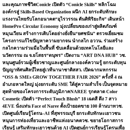
และคุณภาพชีวิต
Conicle เปิดตัว “Conicle Skills” พลิกโฉม
องค์กรสู่ Skills-Based Organization ผนึก AI ยกระดับทักษะ
แรงงานไทยรับโลกอนาคต
“อุไรวรรณ ตันติพิริยะกิจ” เดินหน้า
HomePro Circular Economy มุ่งเปลี่ยนของเก่าสู่ผลิตภัณฑ์
หมุนเวียน สร้างการเติบโตอย่างยั่งยืน
“ยศชนัน” ตรวจเยี่ยมชม
โครงการแก้ไขปัญหาความยากจน นำกลไก อววน. ร่วมสร้าง
กลไกความร่วมมือในพื้นที่ ขับเคลื่อนด้วยเทคโนโลยีและ
นวัตกรรม ณ จ.ยโสธร
“ดนุพร” เปิดงาน “ART DNA HUB” วช.
หนุนศูนย์รวมผู้เชี่ยวชาญและศูนย์กลางองค์ความรู้ ยกระดับทุน
ปัญญาทัศนศิลป์ไทยสู่เวทีนานาชาติ
สสว. เปิดฉากมหกรรม
“OSS & SMEs GROW TOGETHER FAIR 2026” ครั้งที่ 4 ณ
อำเภอหาดใหญ่ มุ่งยกระดับ SME ใต้สู่ความสำเร็จ เป็นจุดหมาย
สุดท้ายของโครงการระดับภูมิภาค
NAREE รุกตลาด Color
Cosmetic เปิดตัว “Perfect Touch Blush” 18 เฉดสี ดึง 7 สาว
4EVE นั่งแท่น Face of Naree ตั้งเป้ายอดขาย 100 ล้านบาท
วช.
เปิดศูนย์เรียนรู้โดรน–AI ที่สุพรรณบุรี ยกระดับทักษะเยาวชน
หนุนการท่องเที่ยวและอาชีพแห่งอนาคต
วช. ขยายโอกาสการ
เรียนรู้ เสริมทักษะเยาวชนด้วย AI เปิดศูนย์การเรียนรู้โดรนเพื่อ