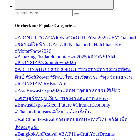
Search
for:
Or check our Popular Categories...
#AIONUT #GACAION #CarOfTheYear2026 #EVThailand
#รถยนต์ไฟฟ้า #GACAIONThailand #HatchbackEV
#MotorShow2026
#AmazingThailandCountdown2025 #ICONSIAM
#ICONSIAMCountdown2025
#ARTDNAHUB #วช #NRCT #อว #กระทรวงอว #ทัศน
ศิลป์ #SoftPower #ศิลปะไทย #นวัตกรรม #ทุนวัฒนธรรม
#ICONSIAM #VisualArts
#AsiaEnwastExpo2026 #สอท #อุตสาหกรรมสีเขียว
#เศรษฐกิจหมุนเวียน #พลังงานสะอาด #ESG
#EnwastExpo #GreenFuture #CircularEconomy
#ThailandIndustry #สิ่งแวดล้อมยั่งยืน
#BaliChoralFestival #วงปล่อยแก่ประเทศไทย #วิจัยเพื่อ
สังคมสูงวัย
#BangkokArtFestival #BAF11 #CraftYourDreams