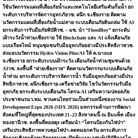
ใช้นวัตกรรมแผนที่เสี่ยงภัยน้ำและเทคโนโลยีเสริมคันกั้นน้ำ ยก
ระดับการบริหารจัดการอุทกภัย
วช. ผนึก จ.เชียงราย ติดตาม
นวัตกรรมแผนที่เสี่ยงภัยน้ำแม่สาย-ระบบเตือนภัยดินถล่ม ใช้ AI
ยกระดับการรับมือภัยพิบัติ
วช. – มช. นำ “FloodBoy” ยกระดับ
เฝ้าระวังน้ำท่วมเชียงราย ใช้ Blockchain และ AI แจ้งเตือนภัย
แบบเรียลไทม์ หนุนชุมชนรับมืออุทกภัยอย่างมีประสิทธิภาพ
วช.
ส่งมอบนวัตกรรม Hydro Vision Plus/AI ให้ ต.นางแล
จ.เชียงราย ยกระดับระบบเฝ้าระวัง-เตือนภัยน้ำท่วมชุมชนด้วย
AI
วช. ลงพื้นที่ “ฝายเชียงราย” ติดตามนวัตกรรมระบบเตือนภัย
น้ำท่วม ยกระดับการบริหารจัดการน้ำ รับมืออุทกภัยอย่างมีประ
สิทธิภาพ
วช. ผนึกเชียงราย-เครือข่ายวิจัย โชว์นวัตกรรมรับมือ
อุทกภัย ยกระดับระบบเตือนภัย-โดรน-AI เสริมความปลอดภัย
ประชาชน
รมว.พม. ชวนคนไทยร่วมเป็นส่วนหนึ่งของงาน Social
Development Expo 2026 (SDX 2026) มหกรรมด้านการพัฒนา
สังคมที่ใหญ่ที่สุดของประเทศ 21–23 สิงหาคมนี้ ณ อิมแพ็ค เมือง
ทองธานี
วช. ลงพื้นที่ดอยตุง เตรียมนำ “โดรนป้องกันไฟป่า”
เสริมประสิทธิภาพควบคุมไฟป่า-ลดหมอกควัน ยกระดับการ
จัดการเชิงรุกด้วยนวัตกรรม
วช.เปิดต้นแบบ “ศูนย์ปฏิบัติการโด