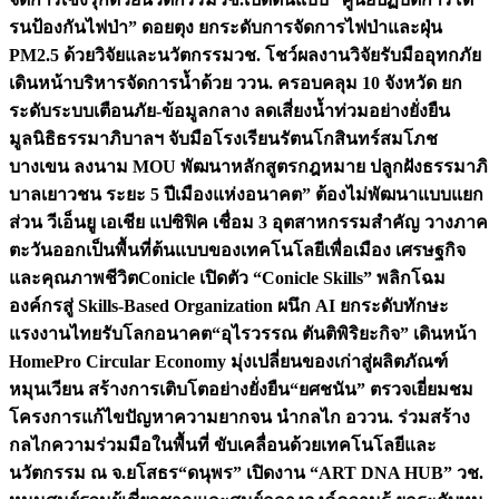
รนป้องกันไฟป่า” ดอยตุง ยกระดับการจัดการไฟป่าและฝุ่น
PM2.5 ด้วยวิจัยและนวัตกรรม
วช. โชว์ผลงานวิจัยรับมืออุทกภัย
เดินหน้าบริหารจัดการน้ำด้วย ววน. ครอบคลุม 10 จังหวัด ยก
ระดับระบบเตือนภัย-ข้อมูลกลาง ลดเสี่ยงน้ำท่วมอย่างยั่งยืน
มูลนิธิธรรมาภิบาลฯ จับมือโรงเรียนรัตนโกสินทร์สมโภช
บางเขน ลงนาม MOU พัฒนาหลักสูตรกฎหมาย ปลูกฝังธรรมาภิ
บาลเยาวชน ระยะ 5 ปี
เมืองแห่งอนาคต” ต้องไม่พัฒนาแบบแยก
ส่วน วีเอ็นยู เอเชีย แปซิฟิค เชื่อม 3 อุตสาหกรรมสำคัญ วางภาค
ตะวันออกเป็นพื้นที่ต้นแบบของเทคโนโลยีเพื่อเมือง เศรษฐกิจ
และคุณภาพชีวิต
Conicle เปิดตัว “Conicle Skills” พลิกโฉม
องค์กรสู่ Skills-Based Organization ผนึก AI ยกระดับทักษะ
แรงงานไทยรับโลกอนาคต
“อุไรวรรณ ตันติพิริยะกิจ” เดินหน้า
HomePro Circular Economy มุ่งเปลี่ยนของเก่าสู่ผลิตภัณฑ์
หมุนเวียน สร้างการเติบโตอย่างยั่งยืน
“ยศชนัน” ตรวจเยี่ยมชม
โครงการแก้ไขปัญหาความยากจน นำกลไก อววน. ร่วมสร้าง
กลไกความร่วมมือในพื้นที่ ขับเคลื่อนด้วยเทคโนโลยีและ
นวัตกรรม ณ จ.ยโสธร
“ดนุพร” เปิดงาน “ART DNA HUB” วช.