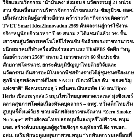
วิจัยและนวัตกรรม ‘น้ำมั่นคง’ ส่งมอบ 9 นวัตกรรมสู่ 21 หน่วย
งาน ขับเคลื่อนการบริหารจัดการน้ำขอนแก่น–ชัยภูมิ
วช.-สอศ.
ปลื้มนักประดิษฐ์อาชีวะอีสาน คว้ารางวัล “กิจกรรมติดดาว”
TVET Smart Idea2Innovation 2569 ดันผลงานสู่การใช้งาน
จริง
“หนูน้อยจ้าวเวหา” ปี 69 สนาม 2 ได้แชมป์แล้ว! วช. ปั้น
เยาวชนสู่นวัตกรเทคโนโลยีไร้คนขับ ชิงถ้วยพระราชทานฯ
วช.
ผนึกสมาคมกีฬาเครื่องบินจำลองฯ และ ThaiPBS จัดศึก “หนู
น้อยจ้าวเวหา 2569” สนาม 2 เยาวชนกว่า 60 ทีมประชัน
ศักยภาพโดรน
วช. ยกระดับภูมิปัญญาไทยด้วยวิจัยและ
นวัตกรรม ดันสารอะมิโนจากพืชสร้างรายได้สู่ชุมชนศรีสะเกษ
ศุภจี ปลุกพลังคราฟต์ไทย! SACIT เปิดเวทีโลก ดัน “ของขวัญ
แห่งชาติ” ดึงคนชมทะลุ 5 หมื่นคน เงินสะพัด 150 ลบ.
Tipco
Herbs เปิดเกมรุกส่ง 5 สมุนไพรไทยบุกตลาดเวลเนส มุ่งชิงแชร์
ตลาดสุขภาพโตต่อเนื่อง
ทันตบุคลากร – สพฐ. หวั่นเด็กไทยเริ่ม
สูบบุหรี่ตั้งแต่วัย 9 ขวบ ผนึกพลังเยาวชนจัดงาน “Zero Smoke
No Vape” สร้างสังคมไทยปลอดบุหรี่และบุหรี่ไฟฟ้า
วช. หนุน
มจธ. สร้างต้นแบบดูแลผู้สูงวัยเชิงรุก จ.อุทัยธานี ดึง รพ.สต.-
อสม. เสริมทักษะดูแลสุขภาพ
วช.หนุน “รถทันตกรรมเคลื่อนที่