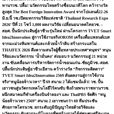
ทานฯ
วช. ปลื้ม! นวัตกรรมไทยสร้างชื่อบนเวทีโลก คว้ารางวัล
สูงสุด The Best Foreign Innovation Award จากโปแลนด์
22-26
มิ.ย.นี้ วช.เปิดมหกรรมวิจัยแห่งชาติ ‘Thailand Research Expo
2026’ ปีที่ 21 โชว์ 1,000 ผลงานวิจัย เปลี่ยนอนาคตไทย
วช. –
สอศ. ปั้นนักประดิษฐ์อาชีวะรุ่นใหม่ ผ่านโครงการ TVET Smart
Idea2Innovation สู่การใช้งานจริง
OROM เครื่องดื่มแพลนต์เบส
จากมะม่วงหิมพานต์และกล้วยน้ำว้าดิบ สร้างกระแสใน
THAIFEX 2026 ดึงความสนใจผู้ซื้อหลายประเทศ
“ดนุพร” หนุน
วิจัยและนวัตกรรม ‘น้ำมั่นคง’ ส่งมอบ 9 นวัตกรรมสู่ 21 หน่วย
งาน ขับเคลื่อนการบริหารจัดการน้ำขอนแก่น–ชัยภูมิ
วช.-สอศ.
ปลื้มนักประดิษฐ์อาชีวะอีสาน คว้ารางวัล “กิจกรรมติดดาว”
TVET Smart Idea2Innovation 2569 ดันผลงานสู่การใช้งาน
จริง
“หนูน้อยจ้าวเวหา” ปี 69 สนาม 2 ได้แชมป์แล้ว! วช. ปั้น
เยาวชนสู่นวัตกรเทคโนโลยีไร้คนขับ ชิงถ้วยพระราชทานฯ
วช.
ผนึกสมาคมกีฬาเครื่องบินจำลองฯ และ ThaiPBS จัดศึก “หนู
น้อยจ้าวเวหา 2569” สนาม 2 เยาวชนกว่า 60 ทีมประชัน
ศักยภาพโดรน
วช. ยกระดับภูมิปัญญาไทยด้วยวิจัยและ
นวัตกรรม ดันสารอะมิโนจากพืชสร้างรายได้สู่ชุมชนศรีสะเกษ