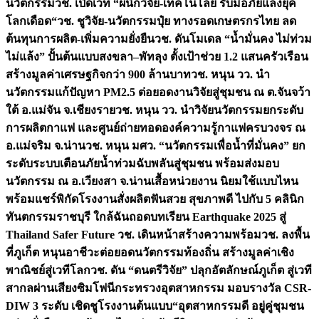
นวัตกรรม
วช. เปิดเวที “ผนึกวิจัย-เทคโนโลยี รับมือภัยแล้งยุค
โลกเดือด“
วช. ชูวิจัย-นวัตกรรมปุ๋ย ทางรอดเกษตรกรไทย ลด
ต้นทุนการผลิต-เพิ่มความยั่งยืน
วช. ดันโมเดล “น้ำมั่นคง ไม่ท่วม
ไม่แล้ง” ปั้นต้นแบบสงขลา–พัทลุง ตั้งเป้าช่วย 1.2 แสนครัวเรือน
สร้างมูลค่าเศรษฐกิจกว่า 900 ล้านบาท
วช. หนุน วว. นำ
นวัตกรรมแก้ปัญหา PM2.5 ต่อยอดงานวิจัยสู่ชุมชน ณ ต.จันจว้า
ใต้ อ.แม่จัน จ.เชียงราย
วช. หนุน วว. นำวิจัยนวัตกรรมยกระดับ
การผลิตกาแฟ และศูนย์ถ่ายทอดองค์ความรู้กาแฟครบวงจร ณ
อ.แม่จริม จ.น่าน
วช. หนุน มศว. “นวัตกรรมเพื่อน้ำที่มั่นคง” ยก
ระดับระบบเตือนภัยน้ำท่วมฉับพลันสู่ชุมชน พร้อมส่งมอบ
นวัตกรรม ณ อ.เวียงสา จ.น่าน
เสื้อหน่วยงาน นิยมใช้แบบไหน
พร้อมแชร์พิกัดโรงงานสั่งผลิต
ฟันสวย สุขภาพดี ไปกับ 5 คลินิก
ทันตกรรมราชบุรี ใกล้ฉัน
ถอดบทเรียน Earthquake 2025 สู่
Thailand Safer Future วช. เดินหน้าสร้างความพร้อม
วช. ลงพื้น
ที่ภูเก็ต หนุนอาชีวะต่อยอดนวัตกรรมท้องถิ่น สร้างมูลค่าเชิง
พาณิชย์สู่เวทีโลก
วช. ดัน “ดนตรีวิจัย” ปลุกอัตลักษณ์ภูเก็ต สู่เวที
สากลผ่านเสียงซิมโฟนี
กระทรวงอุตสาหกรรม มอบรางวัล CSR-
DIW 3 ระดับ เชิดชูโรงงานต้นแบบ“อุตสาหกรรมดี อยู่คู่ชุมชน