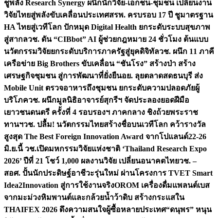
ชูพลัง Research Synergy ผนึกนักวิจัย-เอกชน-ชุมชน เปลี่ยนงาน
วิจัยไทยสู่พลังขับเคลื่อนประเทศ
สรพ. ครบรอบ 17 ปี ชูมาตรฐาน
HA ไทยสู่เวทีโลก ปักหมุด Digital Health ยกระดับระบบสุขภาพ
สู่สากล
วช. ดัน “CIBbot” AI ผู้ช่วยกฎหมาย 24 ชั่วโมง ต้นแบบ
นวัตกรรมวิจัยยกระดับบริการภาครัฐสู่ยุคดิจิทัล
วช. ผนึก 11 ภาคี
เครือข่าย Big Brothers ขับเคลื่อน “ชันโรง” สร้างป่า สร้าง
เศรษฐกิจชุมชน สู่การพัฒนาที่ยั่งยืน
อย. ลุยตลาดสดธนบุรี ส่ง
Mobile Unit ตรวจอาหารถึงชุมชน ยกระดับความปลอดภัยผู้
บริโภค
วช. ผนึกมูลนิธิอาจารย์สุกรีฯ จัดประลองยอดฝีมือ
เยาวชนดนตรี ครั้งที่ 4 รอบรองฯ ภาคกลาง ชิงถ้วยพระราช
ทานฯ
วช. ปลื้ม! นวัตกรรมไทยสร้างชื่อบนเวทีโลก คว้ารางวัล
สูงสุด The Best Foreign Innovation Award จากโปแลนด์
22-26
มิ.ย.นี้ วช.เปิดมหกรรมวิจัยแห่งชาติ ‘Thailand Research Expo
2026’ ปีที่ 21 โชว์ 1,000 ผลงานวิจัย เปลี่ยนอนาคตไทย
วช. –
สอศ. ปั้นนักประดิษฐ์อาชีวะรุ่นใหม่ ผ่านโครงการ TVET Smart
Idea2Innovation สู่การใช้งานจริง
OROM เครื่องดื่มแพลนต์เบส
จากมะม่วงหิมพานต์และกล้วยน้ำว้าดิบ สร้างกระแสใน
THAIFEX 2026 ดึงความสนใจผู้ซื้อหลายประเทศ
“ดนุพร” หนุน