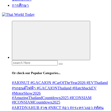
การศึกษา
Search
for:
Or check our Popular Categories...
#AIONUT #GACAION #CarOfTheYear2026 #EVThailand
#รถยนต์ไฟฟ้า #GACAIONThailand #HatchbackEV
#MotorShow2026
#AmazingThailandCountdown2025 #ICONSIAM
#ICONSIAMCountdown2025
#ARTDNAHUB #วช #NRCT #อว #กระทรวงอว #ทัศน