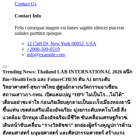
Contact Us
Contact Info
Felis consequat magnis est fames sagittis ultrices placerat
sodales porttitor quisque.
12 Cliff Dt, New York 00052, USA
+2000-509-0519
info@example.com
Trending News:
Thailand LAB INTERNATIONAL 2026 ผนึก
Bio+HealthTech และ FutureCHEM ดัน AI ยกระดับ
วิทยาศาสตร์-สุขภาพไทย สู่ศูนย์กลางนวัตกรรมอาเซียน
สถานเสาวภา-กทม. เปิดแคมเปญ “HPV ไม่เป็นไร…ไม่ได้”
เตือนอย่าชะล่าใจ ก่อนภัยเงียบลุกลามเป็นมะเร็ง
เมืองทองธานี
ขึ้นแท่น เขตส่งเสริมเมืองอัจฉริยะ มุ่งยกระดับเทคโนโลยี สิ่ง
แวดล้อม ปักหมุด เมืองอัจฉริยะมีชีวิต ขับเคลื่อนเศรษฐกิจ
วช.
เดินหน้าขับเคลื่อน “รางวัลธัชชา” ยกย่องผู้สร้างคุณูปการด้าน
สังคมศาสตร์ มนุษยศาสตร์ และศิลปกรรมศาสตร์ สร้างแรง