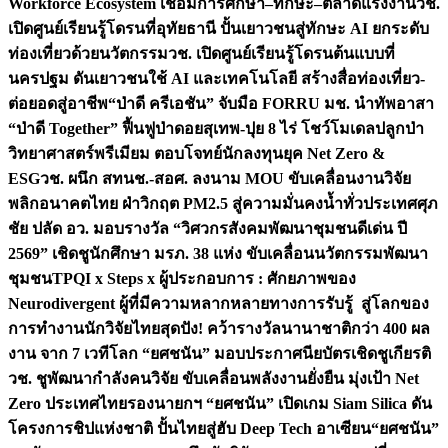
Workforce Ecosystem เชื่อมการศึกษา–ทักษะ–ตลาดแรงงาน
วช.
เปิดศูนย์เรียนรู้โดรนที่อุทัยธานี ปั้นเยาวชนสู่ทักษะ AI ยกระดับ
ท่องเที่ยวด้วยนวัตกรรม
วช. เปิดศูนย์เรียนรู้โดรนต้นแบบที่
นครปฐม ดันเยาวชนใช้ AI และเทคโนโลยี สร้างสื่อท่องเที่ยว-
ต่อยอดสู่อาชีพ
“ป่าดี ครีเอชัน” จับมือ FORRU มช. นำทัพอาสา
“ป่าดี Together” ฟื้นฟูป่าดอยสุเทพ-ปุย 8 ไร่ โชว์โมเดลปลูกป่า
วิทยาศาสตร์พรีเมียม ตอบโจทย์นักลงทุนยุค Net Zero &
ESG
วช. ผนึก สทนช.-สอศ. ลงนาม MOU ขับเคลื่อนงานวิจัย
พลิกอนาคตไทย ฝ่าวิกฤต PM2.5 สู่ความมั่นคงน้ำทั่วประเทศ
ศุภ
ชัย ปลัด อว. มอบรางวัล “วิศวกรสังคมพัฒนาชุมชนดีเด่น ปี
2569” เชิดชูนักศึกษา มรภ. 38 แห่ง ขับเคลื่อนนวัตกรรมพัฒนา
ชุมชน
TPQI x Steps x ผู้ประกอบการ : ศักยภาพของ
Neurodivergent ผู้ที่มีความหลากหลายทางการรับรู้ สู่โลกของ
การทำงาน
นักวิจัยไทยสุดปัง! คว้ารางวัลนานาชาติกว่า 400 ผล
งาน จาก 7 เวทีโลก “ยศชนัน” มอบประกาศนียบัตรเชิดชูเกียรติ
วช. ชูพัฒนากำลังคนวิจัย ขับเคลื่อนพลังงานยั่งยืน มุ่งเป้า Net
Zero ประเทศไทย
รองนายกฯ “ยศชนัน” เปิดเกม Siam Silica ดัน
โครงการชิปแห่งชาติ ปั้นไทยสู่ฮับ Deep Tech อาเซียน
“ยศชนัน”