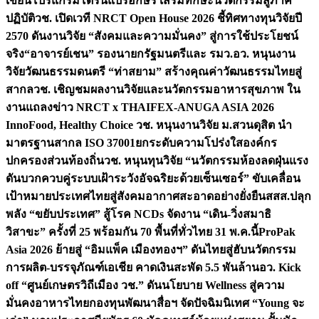
เขียนโปรแกรมโดรนแปรอักษร เสริมทักษะนวัตกรรมสู่ภาค
ปฏิบัติ
วช. เปิดเวที NRCT Open House 2026 ชี้ทิศทางทุนวิจัยปี
2570 ดันงานวิจัย “สังคมและความมั่นคง” สู่การใช้ประโยชน์
จริง
“อาจารย์เชน” รองนายกรัฐมนตรีและ รมว.อว. หนุนงาน
วิจัยวัฒนธรรมดนตรี “ท่าสยาม” สร้างคุณค่าวัฒนธรรมไทยสู่
สากล
วช. เชิญชมผลงานวิจัยและนวัตกรรมอาหารสุขภาพ ใน
งานแถลงข่าว NRCT x THAIFEX-ANUGA ASIA 2026
InnoFood, Healthy Choice
วช. หนุนงานวิจัย ม.สวนดุสิต นำ
มาตรฐานสากล ISO 37001ยกระดับความโปร่งใสองค์กร
ปกครองส่วนท้องถิ่น
วช. หนุนทุนวิจัย “นวัตกรรมห้องลดฝุ่นแรง
ดันบวกควบคู่ระบบเฝ้าระวังอัจฉริยะด้วยเซ็นเซอร์” ขับเคลื่อน
เป้าหมายประเทศไทยสู่สังคมอากาศสะอาดอย่างยั่งยืน
สสส.ปลุก
พลัง “ขยับประเทศ” สู้โรค NCDs จัดงาน “เดิน-วิ่งสมาธิ
วิสาขะ” ครั้งที่ 25 พร้อมกัน 70 พื้นที่ทั่วไทย 31 พ.ค.นี้
ProPak
Asia 2026 ย้ายสู่ “อิมแพ็ค เมืองทองฯ” ดันไทยสู่ฮับนวัตกรรม
การผลิต-บรรจุภัณฑ์เอเชีย คาดเงินสะพัด 5.5 พันล้าน
อว. Kick
off “ศูนย์เกษตรวิถีเมือง วช.” ดันนโยบาย Wellness สู่ความ
มั่นคงอาหารไทย
กองทุนพัฒนาสื่อฯ จัดปัจฉิมนิเทศ “Young จะ