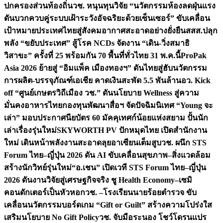
ปกครองส่วนท้องถิ่น
วช. หนุนทุนวิจัย “นวัตกรรมห้องลดฝุ่นแรง
ดันบวกควบคู่ระบบเฝ้าระวังอัจฉริยะด้วยเซ็นเซอร์” ขับเคลื่อน
เป้าหมายประเทศไทยสู่สังคมอากาศสะอาดอย่างยั่งยืน
สสส.ปลุก
พลัง “ขยับประเทศ” สู้โรค NCDs จัดงาน “เดิน-วิ่งสมาธิ
วิสาขะ” ครั้งที่ 25 พร้อมกัน 70 พื้นที่ทั่วไทย 31 พ.ค.นี้
ProPak
Asia 2026 ย้ายสู่ “อิมแพ็ค เมืองทองฯ” ดันไทยสู่ฮับนวัตกรรม
การผลิต-บรรจุภัณฑ์เอเชีย คาดเงินสะพัด 5.5 พันล้าน
อว. Kick
off “ศูนย์เกษตรวิถีเมือง วช.” ดันนโยบาย Wellness สู่ความ
มั่นคงอาหารไทย
กองทุนพัฒนาสื่อฯ จัดปัจฉิมนิเทศ “Young จะ
เล่า” มอบประกาศนียบัตร 60 มัคคุเทศก์น้อยแห่งสยาม ปั้นนัก
เล่าเรื่องรุ่นใหม่
SKYWORTH PV ปักหมุดไทย เปิดสำนักงาน
ใหม่ เดินหน้าพลังงานสะอาดลุยอาเซียนเต็มสูบ
วช. ผนึก STS
Forum ไทย–ญี่ปุ่น 2026 ดัน AI ขับเคลื่อนสุขภาพ–สิ่งแวดล้อม
สร้างนักวิทย์รุ่นใหม่
“อ.เชน” เปิดเวที STS Forum ไทย–ญี่ปุ่น
2026 ดันงานวิจัยสู่เศรษฐกิจจริง ชู Health Economy–เซมิ
คอนดักเตอร์เป็นหัวหอก
วช. –โรงเรียนนายร้อยตำรวจ ขับ
เคลื่อนนวัตกรรมบอร์ดเกม “Gift or Guilt” สร้างความโปร่งใส
เสริมนโยบาย No Gift Policy
วช. จับมือระนอง โชว์โดรนแปร