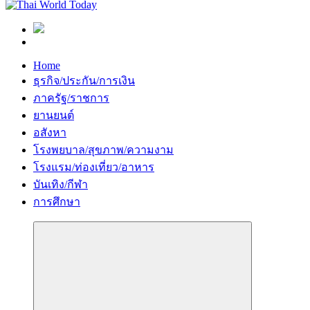
Home
ธุรกิจ/ประกัน/การเงิน
ภาครัฐ/ราชการ
ยานยนต์
อสังหา
โรงพยบาล/สุขภาพ/ความงาม
โรงแรม/ท่องเที่ยว/อาหาร
บันเทิง/กีฬา
การศึกษา