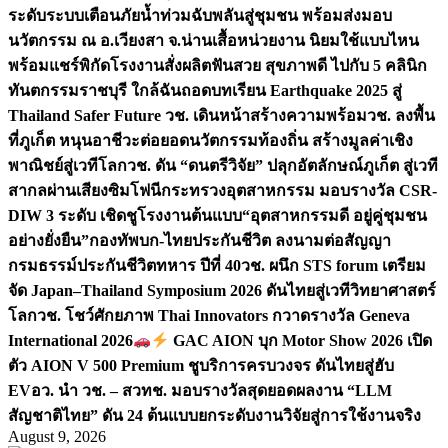
ระดับระบบเตือนภัยน้ำท่วมฉับพลันสู่ชุมชน พร้อมส่งมอบ
นวัตกรรม ณ อ.เวียงสา จ.น่าน
เสื้อหน่วยงาน นิยมใช้แบบไหน
พร้อมแชร์พิกัดโรงงานสั่งผลิต
ฟันสวย สุขภาพดี ไปกับ 5 คลินิก
ทันตกรรมราชบุรี ใกล้ฉัน
ถอดบทเรียน Earthquake 2025 สู่
Thailand Safer Future วช. เดินหน้าสร้างความพร้อม
วช. ลงพื้น
ที่ภูเก็ต หนุนอาชีวะต่อยอดนวัตกรรมท้องถิ่น สร้างมูลค่าเชิง
พาณิชย์สู่เวทีโลก
วช. ดัน “ดนตรีวิจัย” ปลุกอัตลักษณ์ภูเก็ต สู่เวที
สากลผ่านเสียงซิมโฟนี
กระทรวงอุตสาหกรรม มอบรางวัล CSR-
DIW 3 ระดับ เชิดชูโรงงานต้นแบบ“อุตสาหกรรมดี อยู่คู่ชุมชน
อย่างยั่งยืน”
กองทัพบก-ไทยประกันชีวิต ลงนามต่อสัญญา
กรมธรรม์ประกันชีวิตทหาร ปีที่ 40
วช. ผนึก STS forum เตรียม
จัด Japan–Thailand Symposium 2026 ดันไทยสู่เวทีวิทยาศาสตร์
โลก
วช. โชว์ศักยภาพ Thai Innovators กวาดรางวัล Geneva
International 2026
GAC AION บุก Motor Show 2026 เปิด
ตัว AION V 500 Premium ชูบริการครบวงจร ดันไทยสู่ฮับ
EV
อว. นำ วช. – สวทช. มอบรางวัลสุดยอดผลงาน “LLM
สัญชาติไทย” ดัน 24 ต้นแบบยกระดับงานวิจัยสู่การใช้งานจริง
August 9, 2026