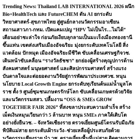
Skip
Trending News:
Thailand LAB INTERNATIONAL 2026 ผนึก
to
Bio+HealthTech และ FutureCHEM ดัน AI ยกระดับ
content
วิทยาศาสตร์-สุขภาพไทย สู่ศูนย์กลางนวัตกรรมอาเซียน
สถานเสาวภา-กทม. เปิดแคมเปญ “HPV ไม่เป็นไร…ไม่ได้”
เตือนอย่าชะล่าใจ ก่อนภัยเงียบลุกลามเป็นมะเร็ง
เมืองทองธานี
ขึ้นแท่น เขตส่งเสริมเมืองอัจฉริยะ มุ่งยกระดับเทคโนโลยี สิ่ง
แวดล้อม ปักหมุด เมืองอัจฉริยะมีชีวิต ขับเคลื่อนเศรษฐกิจ
วช.
เดินหน้าขับเคลื่อน “รางวัลธัชชา” ยกย่องผู้สร้างคุณูปการด้าน
สังคมศาสตร์ มนุษยศาสตร์ และศิลปกรรมศาสตร์ สร้างแรง
บันดาลใจและต่อยอดงานวิจัยสู่การพัฒนาประเทศ
วช. หนุน
นโยบาย Local Growth Engine ยกระดับทุเรียนต้นแม่น้ำมูลโค
ราช ตั้ง 9 ศูนย์ชุมชนเกษตรรักษ์โลก ขับเคลื่อนเกษตรด้วยวิจัย
และนวัตกรรม
สสว. ปลื้มงาน “OSS & SMEs GROW
TOGETHER FAIR 2026” ที่สงขลาประสบความสำเร็จ สร้าง
เม็ดเงินหมุนเวียนกว่า 5 ล้านบาท หนุน SMEs ภาคใต้เติบโต
อย่างยั่งยืน
วช. – จังหวัดเชียงราย ตรวจเยี่ยมศูนย์โดรนรับมือภัย
พิบัติแม่สาย ยกระดับเฝ้าระวัง–ช่วยเหลือผู้ประสบภัยด้วย
นวัตกรรม
เชียงราย นำ วช. ตรวจเยี่ยมพื้นที่แม่สาย ติดตามการ