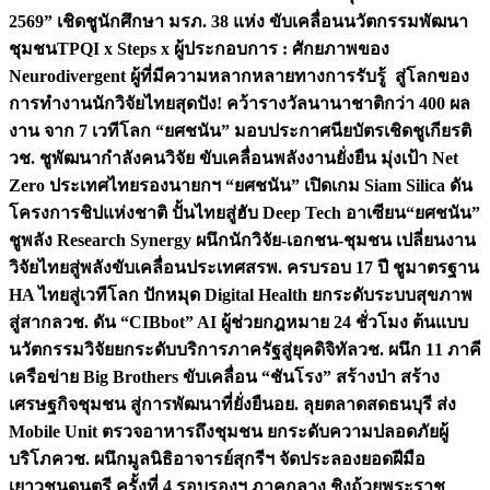
2569” เชิดชูนักศึกษา มรภ. 38 แห่ง ขับเคลื่อนนวัตกรรมพัฒนา
ชุมชน
TPQI x Steps x ผู้ประกอบการ : ศักยภาพของ
Neurodivergent ผู้ที่มีความหลากหลายทางการรับรู้ สู่โลกของ
การทำงาน
นักวิจัยไทยสุดปัง! คว้ารางวัลนานาชาติกว่า 400 ผล
งาน จาก 7 เวทีโลก “ยศชนัน” มอบประกาศนียบัตรเชิดชูเกียรติ
วช. ชูพัฒนากำลังคนวิจัย ขับเคลื่อนพลังงานยั่งยืน มุ่งเป้า Net
Zero ประเทศไทย
รองนายกฯ “ยศชนัน” เปิดเกม Siam Silica ดัน
โครงการชิปแห่งชาติ ปั้นไทยสู่ฮับ Deep Tech อาเซียน
“ยศชนัน”
ชูพลัง Research Synergy ผนึกนักวิจัย-เอกชน-ชุมชน เปลี่ยนงาน
วิจัยไทยสู่พลังขับเคลื่อนประเทศ
สรพ. ครบรอบ 17 ปี ชูมาตรฐาน
HA ไทยสู่เวทีโลก ปักหมุด Digital Health ยกระดับระบบสุขภาพ
สู่สากล
วช. ดัน “CIBbot” AI ผู้ช่วยกฎหมาย 24 ชั่วโมง ต้นแบบ
นวัตกรรมวิจัยยกระดับบริการภาครัฐสู่ยุคดิจิทัล
วช. ผนึก 11 ภาคี
เครือข่าย Big Brothers ขับเคลื่อน “ชันโรง” สร้างป่า สร้าง
เศรษฐกิจชุมชน สู่การพัฒนาที่ยั่งยืน
อย. ลุยตลาดสดธนบุรี ส่ง
Mobile Unit ตรวจอาหารถึงชุมชน ยกระดับความปลอดภัยผู้
บริโภค
วช. ผนึกมูลนิธิอาจารย์สุกรีฯ จัดประลองยอดฝีมือ
เยาวชนดนตรี ครั้งที่ 4 รอบรองฯ ภาคกลาง ชิงถ้วยพระราช