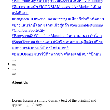
#PaintYourCity #เศรษฐกิจวัฒนธรรม #CreativeEconomy
#ศิลปะร่วมสมัย #ICONSIAM #สศร #ArtMarket #เมือง
แห่งศิลปะ
#Bangsaen10 #WorldClassRunning #เมืองกีฬาเวิลด์คลาส
#บางแสนรักษ์โลก #จากแก้วสู่กล้า #SustainableRunning
#ChonburiSportsCity
#Bangsaen42 #ChonburiMarathon #มาราธอนระดับโลก
#SportTourism #บางแสน #นักวิ่งเคนยา #อนุชิตจิว #ปิยะ
นุชสุขชาติ #งานวิ่งไทยโกอินเตอร์
#BarBQPlaza #บาร์บีคิวพลาซ่า #วิตอะเดย์ #บาร์บีกอน
About Us
Lorem Ipsum is simply dummy text of the printing and
typesetting industry.