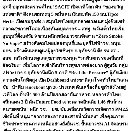
ศุภจี ปลุกพลังคราฟต์ไทย! SACIT เปิดเวทีโลก ดัน “ของขวัญ
แห่งชาติ” ดึงคนชมทะลุ 5 หมื่นคน เงินสะพัด 150 ลบ.
Tipco
Herbs เปิดเกมรุกส่ง 5 สมุนไพรไทยบุกตลาดเวลเนส มุ่งชิงแชร์
ตลาดสุขภาพโตต่อเนื่อง
ทันตบุคลากร – สพฐ. หวั่นเด็กไทยเริ่ม
สูบบุหรี่ตั้งแต่วัย 9 ขวบ ผนึกพลังเยาวชนจัดงาน “Zero Smoke
No Vape” สร้างสังคมไทยปลอดบุหรี่และบุหรี่ไฟฟ้า
วช. หนุน
มจธ. สร้างต้นแบบดูแลผู้สูงวัยเชิงรุก จ.อุทัยธานี ดึง รพ.สต.-
อสม. เสริมทักษะดูแลสุขภาพ
วช.หนุน “รถทันตกรรมเคลื่อนที่
อัจฉริยะ” เพิ่มโอกาสเข้าถึงบริการสุขภาพช่องปาก ผู้สูงวัย-กลุ่ม
เปราะบาง จ.อุทัยธานี
ผนึก 5 ภาคี “Beat the Pressure” สู้ภัยเงียบ
ความดันโลหิตสูง เปิด Dashboard แห่งชาติคุมโรคทั่วไทย
“แสน
ชัย” นำทีม Knockout บุก 20 ประเทศ ดันเครื่องดื่มชูกำลังไทยสู่
เวทีโลก ตั้งเป้า 500 ล้านปีแรก
สถาบันอาหาร–หอการค้าไทย
ผนึกแผน 3 ปี ดัน Future Food เจาะตลาดอินเดีย 1.46 พันล้าน
คน
“ยศชนัน” ผนึก วช. – มช. ขับเคลื่อนนวัตกรรมจัดการ PM2.5
เชิงพื้นที่ หนุน “อากาศสะอาดและสายน้ำมั่นคง” เพื่อคุณภาพ
ชีวิตประชาชนภาคเหนืออย่างยั่งยืน
วช. ปั้นเยาวชน AI จัดอบรม