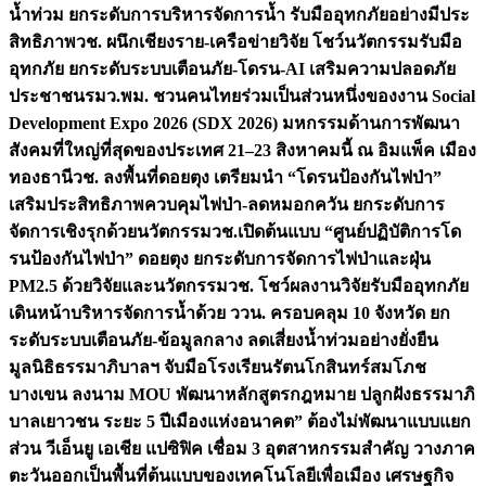
น้ำท่วม ยกระดับการบริหารจัดการน้ำ รับมืออุทกภัยอย่างมีประ
สิทธิภาพ
วช. ผนึกเชียงราย-เครือข่ายวิจัย โชว์นวัตกรรมรับมือ
อุทกภัย ยกระดับระบบเตือนภัย-โดรน-AI เสริมความปลอดภัย
ประชาชน
รมว.พม. ชวนคนไทยร่วมเป็นส่วนหนึ่งของงาน Social
Development Expo 2026 (SDX 2026) มหกรรมด้านการพัฒนา
สังคมที่ใหญ่ที่สุดของประเทศ 21–23 สิงหาคมนี้ ณ อิมแพ็ค เมือง
ทองธานี
วช. ลงพื้นที่ดอยตุง เตรียมนำ “โดรนป้องกันไฟป่า”
เสริมประสิทธิภาพควบคุมไฟป่า-ลดหมอกควัน ยกระดับการ
จัดการเชิงรุกด้วยนวัตกรรม
วช.เปิดต้นแบบ “ศูนย์ปฏิบัติการโด
รนป้องกันไฟป่า” ดอยตุง ยกระดับการจัดการไฟป่าและฝุ่น
PM2.5 ด้วยวิจัยและนวัตกรรม
วช. โชว์ผลงานวิจัยรับมืออุทกภัย
เดินหน้าบริหารจัดการน้ำด้วย ววน. ครอบคลุม 10 จังหวัด ยก
ระดับระบบเตือนภัย-ข้อมูลกลาง ลดเสี่ยงน้ำท่วมอย่างยั่งยืน
มูลนิธิธรรมาภิบาลฯ จับมือโรงเรียนรัตนโกสินทร์สมโภช
บางเขน ลงนาม MOU พัฒนาหลักสูตรกฎหมาย ปลูกฝังธรรมาภิ
บาลเยาวชน ระยะ 5 ปี
เมืองแห่งอนาคต” ต้องไม่พัฒนาแบบแยก
ส่วน วีเอ็นยู เอเชีย แปซิฟิค เชื่อม 3 อุตสาหกรรมสำคัญ วางภาค
ตะวันออกเป็นพื้นที่ต้นแบบของเทคโนโลยีเพื่อเมือง เศรษฐกิจ