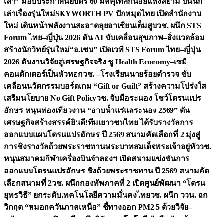
เล่า” มอบประกาศนียบัตร 60 มัคคุเทศก์น้อยแห่งสยาม ปั้นนัก
เล่าเรื่องรุ่นใหม่
SKYWORTH PV ปักหมุดไทย เปิดสำนักงาน
ใหม่ เดินหน้าพลังงานสะอาดลุยอาเซียนเต็มสูบ
วช. ผนึก STS
Forum ไทย–ญี่ปุ่น 2026 ดัน AI ขับเคลื่อนสุขภาพ–สิ่งแวดล้อม
สร้างนักวิทย์รุ่นใหม่
“อ.เชน” เปิดเวที STS Forum ไทย–ญี่ปุ่น
2026 ดันงานวิจัยสู่เศรษฐกิจจริง ชู Health Economy–เซมิ
คอนดักเตอร์เป็นหัวหอก
วช. –โรงเรียนนายร้อยตำรวจ ขับ
เคลื่อนนวัตกรรมบอร์ดเกม “Gift or Guilt” สร้างความโปร่งใส
เสริมนโยบาย No Gift Policy
วช. จับมือระนอง โชว์โดรนแปร
อักษร หนุนท่องเที่ยวงาน “อาบน้ำแร่แลระนอง 2569” ดัน
เศรษฐกิจสร้างสรรค์
ยินดี!ทีมเยาวชนไทย ได้รับรางวัลการ
ออกแบบแผนโดรนแปรอักษร ปี 2569 สนามคัดเลือกที่ 2 มุ่งสู่
การชิงรางวัลถ้วยพระราชทานพระบาทสมเด็จพระเจ้าอยู่หัว
วช.
หนุนสมาคมกีฬาเครื่องบินจำลองฯ เปิดสนามแข่งขันการ
ออกแบบโดรนแปรอักษร ชิงถ้วยพระราชทาน ปี 2569 สนามคัด
เลือกสนามที่ 2
วช. ผนึกกองทัพภาคที่ 2 เปิดศูนย์พัฒนา “โดรน
ยุทธวิธี” ยกระดับเทคโนโลยีความมั่นคงไทย
วช. ผนึก ววน. ถก
วิกฤต “หมอกควันภาคเหนือ” ชี้ทางออก PM2.5 ด้วยวิจัย–