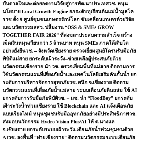
บันดาลใจและต่อยอดงานวิจัยสู่การพัฒนาประเทศ
วช. หนุน
นโยบาย Local Growth Engine ยกระดับทุเรียนต้นแม่น้ำมูลโค
ราช ตั้ง 9 ศูนย์ชุมชนเกษตรรักษ์โลก ขับเคลื่อนเกษตรด้วยวิจัย
และนวัตกรรม
สสว. ปลื้มงาน “OSS & SMEs GROW
TOGETHER FAIR 2026” ที่สงขลาประสบความสำเร็จ สร้าง
เม็ดเงินหมุนเวียนกว่า 5 ล้านบาท หนุน SMEs ภาคใต้เติบโต
อย่างยั่งยืน
วช. – จังหวัดเชียงราย ตรวจเยี่ยมศูนย์โดรนรับมือภัย
พิบัติแม่สาย ยกระดับเฝ้าระวัง–ช่วยเหลือผู้ประสบภัยด้วย
นวัตกรรม
เชียงราย นำ วช. ตรวจเยี่ยมพื้นที่แม่สาย ติดตามการ
ใช้นวัตกรรมแผนที่เสี่ยงภัยน้ำและเทคโนโลยีเสริมคันกั้นน้ำ ยก
ระดับการบริหารจัดการอุทกภัย
วช. ผนึก จ.เชียงราย ติดตาม
นวัตกรรมแผนที่เสี่ยงภัยน้ำแม่สาย-ระบบเตือนภัยดินถล่ม ใช้ AI
ยกระดับการรับมือภัยพิบัติ
วช. – มช. นำ “FloodBoy” ยกระดับ
เฝ้าระวังน้ำท่วมเชียงราย ใช้ Blockchain และ AI แจ้งเตือนภัย
แบบเรียลไทม์ หนุนชุมชนรับมืออุทกภัยอย่างมีประสิทธิภาพ
วช.
ส่งมอบนวัตกรรม Hydro Vision Plus/AI ให้ ต.นางแล
จ.เชียงราย ยกระดับระบบเฝ้าระวัง-เตือนภัยน้ำท่วมชุมชนด้วย
AI
วช. ลงพื้นที่ “ฝายเชียงราย” ติดตามนวัตกรรมระบบเตือนภัย