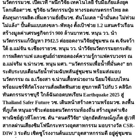
นวัตกรรม
วช. เปิดเวที “ผนึกวิจัย-เทคโนโลยี รับมือภัยแล้งยุค
โลกเดือด“
วช. ชูวิจัย-นวัตกรรมปุ๋ย ทางรอดเกษตรกรไทย ลด
ต้นทุนการผลิต-เพิ่มความยั่งยืน
วช. ดันโมเดล “น้ำมั่นคง ไม่ท่วม
ไม่แล้ง” ปั้นต้นแบบสงขลา–พัทลุง ตั้งเป้าช่วย 1.2 แสนครัวเรือน
สร้างมูลค่าเศรษฐกิจกว่า 900 ล้านบาท
วช. หนุน วว. นำ
นวัตกรรมแก้ปัญหา PM2.5 ต่อยอดงานวิจัยสู่ชุมชน ณ ต.จันจว้า
ใต้ อ.แม่จัน จ.เชียงราย
วช. หนุน วว. นำวิจัยนวัตกรรมยกระดับ
การผลิตกาแฟ และศูนย์ถ่ายทอดองค์ความรู้กาแฟครบวงจร ณ
อ.แม่จริม จ.น่าน
วช. หนุน มศว. “นวัตกรรมเพื่อน้ำที่มั่นคง” ยก
ระดับระบบเตือนภัยน้ำท่วมฉับพลันสู่ชุมชน พร้อมส่งมอบ
นวัตกรรม ณ อ.เวียงสา จ.น่าน
เสื้อหน่วยงาน นิยมใช้แบบไหน
พร้อมแชร์พิกัดโรงงานสั่งผลิต
ฟันสวย สุขภาพดี ไปกับ 5 คลินิก
ทันตกรรมราชบุรี ใกล้ฉัน
ถอดบทเรียน Earthquake 2025 สู่
Thailand Safer Future วช. เดินหน้าสร้างความพร้อม
วช. ลงพื้น
ที่ภูเก็ต หนุนอาชีวะต่อยอดนวัตกรรมท้องถิ่น สร้างมูลค่าเชิง
พาณิชย์สู่เวทีโลก
วช. ดัน “ดนตรีวิจัย” ปลุกอัตลักษณ์ภูเก็ต สู่เวที
สากลผ่านเสียงซิมโฟนี
กระทรวงอุตสาหกรรม มอบรางวัล CSR-
DIW 3 ระดับ เชิดชูโรงงานต้นแบบ“อุตสาหกรรมดี อยู่คู่ชุมชน