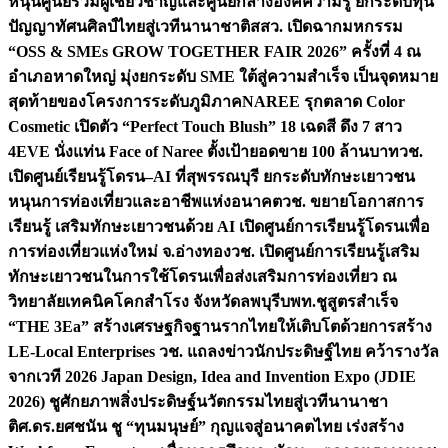
หนุนศูนย์รวมผู้เชี่ยวชาญและศูนย์กลางองค์ความรู้ ยกระดับทุน
ปัญญาทัศนศิลป์ไทยสู่เวทีนานาชาติ
สสว. เปิดฉากมหกรรม
“OSS & SMEs GROW TOGETHER FAIR 2026” ครั้งที่ 4 ณ
อำเภอหาดใหญ่ มุ่งยกระดับ SME ใต้สู่ความสำเร็จ เป็นจุดหมาย
สุดท้ายของโครงการระดับภูมิภาค
NAREE รุกตลาด Color
Cosmetic เปิดตัว “Perfect Touch Blush” 18 เฉดสี ดึง 7 สาว
4EVE นั่งแท่น Face of Naree ตั้งเป้ายอดขาย 100 ล้านบาท
วช.
เปิดศูนย์เรียนรู้โดรน–AI ที่สุพรรณบุรี ยกระดับทักษะเยาวชน
หนุนการท่องเที่ยวและอาชีพแห่งอนาคต
วช. ขยายโอกาสการ
เรียนรู้ เสริมทักษะเยาวชนด้วย AI เปิดศูนย์การเรียนรู้โดรนเพื่อ
การท่องเที่ยวแห่งใหม่ จ.อ่างทอง
วช. เปิดศูนย์การเรียนรู้เสริม
ทักษะเยาวชนในการใช้โดรนเพื่อส่งเสริมการท่องเที่ยว ณ
วิทยาลัยเทคนิคโคกสำโรง จังหวัดลพบุรี
บพท.ชูสูตรสำเร็จ
“THE 3Ea” สร้างเศรษฐกิจฐานรากไทยให้เติบโตด้วยการสร้าง
LE-Local Enterprises
วช. แถลงข่าวนักประดิษฐ์ไทย คว้ารางวัล
จากเวที 2026 Japan Design, Idea and Invention Expo (JDIE
2026) ชูศักยภาพสิ่งประดิษฐ์นวัตกรรมไทยสู่เวทีนานาชา
ติ
ศ.ดร.ยศชนัน ชู “ทุนมนุษย์” กุญแจสู่อนาคตไทย เร่งสร้าง