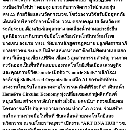
รนป้องกันไฟป่า” ดอยตุง ยกระดับการจัดการไฟป่าและฝุ่น
PM2.5 ด้วยวิจัยและนวัตกรรม
วช. โชว์ผลงานวิจัยรับมืออุทกภัย
เดินหน้าบริหารจัดการน้ำด้วย ววน. ครอบคลุม 10 จังหวัด ยก
ระดับระบบเตือนภัย-ข้อมูลกลาง ลดเสี่ยงน้ำท่วมอย่างยั่งยืน
มูลนิธิธรรมาภิบาลฯ จับมือโรงเรียนรัตนโกสินทร์สมโภช
บางเขน ลงนาม MOU พัฒนาหลักสูตรกฎหมาย ปลูกฝังธรรมาภิ
บาลเยาวชน ระยะ 5 ปี
เมืองแห่งอนาคต” ต้องไม่พัฒนาแบบแยก
ส่วน วีเอ็นยู เอเชีย แปซิฟิค เชื่อม 3 อุตสาหกรรมสำคัญ วางภาค
ตะวันออกเป็นพื้นที่ต้นแบบของเทคโนโลยีเพื่อเมือง เศรษฐกิจ
และคุณภาพชีวิต
Conicle เปิดตัว “Conicle Skills” พลิกโฉม
องค์กรสู่ Skills-Based Organization ผนึก AI ยกระดับทักษะ
แรงงานไทยรับโลกอนาคต
“อุไรวรรณ ตันติพิริยะกิจ” เดินหน้า
HomePro Circular Economy มุ่งเปลี่ยนของเก่าสู่ผลิตภัณฑ์
หมุนเวียน สร้างการเติบโตอย่างยั่งยืน
“ยศชนัน” ตรวจเยี่ยมชม
โครงการแก้ไขปัญหาความยากจน นำกลไก อววน. ร่วมสร้าง
กลไกความร่วมมือในพื้นที่ ขับเคลื่อนด้วยเทคโนโลยีและ
นวัตกรรม ณ จ.ยโสธร
“ดนุพร” เปิดงาน “ART DNA HUB” วช.