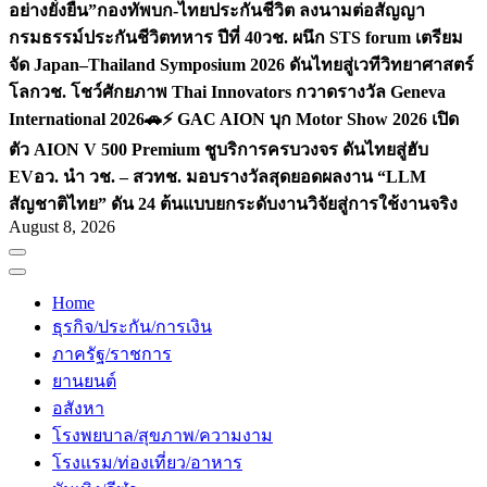
อย่างยั่งยืน”
กองทัพบก-ไทยประกันชีวิต ลงนามต่อสัญญา
กรมธรรม์ประกันชีวิตทหาร ปีที่ 40
วช. ผนึก STS forum เตรียม
จัด Japan–Thailand Symposium 2026 ดันไทยสู่เวทีวิทยาศาสตร์
โลก
วช. โชว์ศักยภาพ Thai Innovators กวาดรางวัล Geneva
International 2026
🚗⚡️ GAC AION บุก Motor Show 2026 เปิด
ตัว AION V 500 Premium ชูบริการครบวงจร ดันไทยสู่ฮับ
EV
อว. นำ วช. – สวทช. มอบรางวัลสุดยอดผลงาน “LLM
สัญชาติไทย” ดัน 24 ต้นแบบยกระดับงานวิจัยสู่การใช้งานจริง
August 8, 2026
Home
ธุรกิจ/ประกัน/การเงิน
ภาครัฐ/ราชการ
ยานยนต์
อสังหา
โรงพยบาล/สุขภาพ/ความงาม
โรงแรม/ท่องเที่ยว/อาหาร