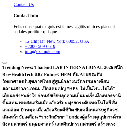
Contact Us
Contact Info
Felis consequat magnis est fames sagittis ultrices placerat
sodales porttitor quisque.
12 Cliff Dt, New York 00052, USA
+2000-509-0519
info@example.com
Trending News:
Thailand LAB INTERNATIONAL 2026 ผนึก
Bio+HealthTech และ FutureCHEM ดัน AI ยกระดับ
วิทยาศาสตร์-สุขภาพไทย สู่ศูนย์กลางนวัตกรรมอาเซียน
สถานเสาวภา-กทม. เปิดแคมเปญ “HPV ไม่เป็นไร…ไม่ได้”
เตือนอย่าชะล่าใจ ก่อนภัยเงียบลุกลามเป็นมะเร็ง
เมืองทองธานี
ขึ้นแท่น เขตส่งเสริมเมืองอัจฉริยะ มุ่งยกระดับเทคโนโลยี สิ่ง
แวดล้อม ปักหมุด เมืองอัจฉริยะมีชีวิต ขับเคลื่อนเศรษฐกิจ
วช.
เดินหน้าขับเคลื่อน “รางวัลธัชชา” ยกย่องผู้สร้างคุณูปการด้าน
สังคมศาสตร์ มนุษยศาสตร์ และศิลปกรรมศาสตร์ สร้างแรง