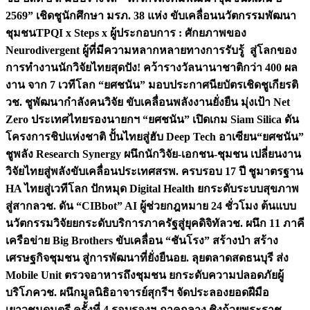
2569” เชิดชูนักศึกษา มรภ. 38 แห่ง ขับเคลื่อนนวัตกรรมพัฒนา
ชุมชน
TPQI x Steps x ผู้ประกอบการ : ศักยภาพของ
Neurodivergent ผู้ที่มีความหลากหลายทางการรับรู้ สู่โลกของ
การทำงาน
นักวิจัยไทยสุดปัง! คว้ารางวัลนานาชาติกว่า 400 ผล
งาน จาก 7 เวทีโลก “ยศชนัน” มอบประกาศนียบัตรเชิดชูเกียรติ
วช. ชูพัฒนากำลังคนวิจัย ขับเคลื่อนพลังงานยั่งยืน มุ่งเป้า Net
Zero ประเทศไทย
รองนายกฯ “ยศชนัน” เปิดเกม Siam Silica ดัน
โครงการชิปแห่งชาติ ปั้นไทยสู่ฮับ Deep Tech อาเซียน
“ยศชนัน”
ชูพลัง Research Synergy ผนึกนักวิจัย-เอกชน-ชุมชน เปลี่ยนงาน
วิจัยไทยสู่พลังขับเคลื่อนประเทศ
สรพ. ครบรอบ 17 ปี ชูมาตรฐาน
HA ไทยสู่เวทีโลก ปักหมุด Digital Health ยกระดับระบบสุขภาพ
สู่สากล
วช. ดัน “CIBbot” AI ผู้ช่วยกฎหมาย 24 ชั่วโมง ต้นแบบ
นวัตกรรมวิจัยยกระดับบริการภาครัฐสู่ยุคดิจิทัล
วช. ผนึก 11 ภาคี
เครือข่าย Big Brothers ขับเคลื่อน “ชันโรง” สร้างป่า สร้าง
เศรษฐกิจชุมชน สู่การพัฒนาที่ยั่งยืน
อย. ลุยตลาดสดธนบุรี ส่ง
Mobile Unit ตรวจอาหารถึงชุมชน ยกระดับความปลอดภัยผู้
บริโภค
วช. ผนึกมูลนิธิอาจารย์สุกรีฯ จัดประลองยอดฝีมือ
เยาวชนดนตรี ครั้งที่ 4 รอบรองฯ ภาคกลาง ชิงถ้วยพระราช