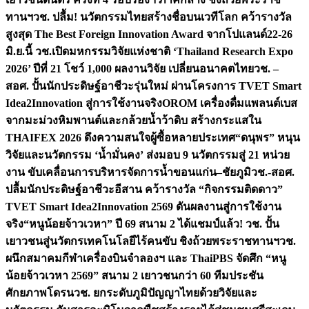
ทานฯ
วช. ปลื้ม! นวัตกรรมไทยสร้างชื่อบนเวทีโลก คว้ารางวัล
สูงสุด The Best Foreign Innovation Award จากโปแลนด์
22-26
มิ.ย.นี้ วช.เปิดมหกรรมวิจัยแห่งชาติ ‘Thailand Research Expo
2026’ ปีที่ 21 โชว์ 1,000 ผลงานวิจัย เปลี่ยนอนาคตไทย
วช. –
สอศ. ปั้นนักประดิษฐ์อาชีวะรุ่นใหม่ ผ่านโครงการ TVET Smart
Idea2Innovation สู่การใช้งานจริง
OROM เครื่องดื่มแพลนต์เบส
จากมะม่วงหิมพานต์และกล้วยน้ำว้าดิบ สร้างกระแสใน
THAIFEX 2026 ดึงความสนใจผู้ซื้อหลายประเทศ
“ดนุพร” หนุน
วิจัยและนวัตกรรม ‘น้ำมั่นคง’ ส่งมอบ 9 นวัตกรรมสู่ 21 หน่วย
งาน ขับเคลื่อนการบริหารจัดการน้ำขอนแก่น–ชัยภูมิ
วช.-สอศ.
ปลื้มนักประดิษฐ์อาชีวะอีสาน คว้ารางวัล “กิจกรรมติดดาว”
TVET Smart Idea2Innovation 2569 ดันผลงานสู่การใช้งาน
จริง
“หนูน้อยจ้าวเวหา” ปี 69 สนาม 2 ได้แชมป์แล้ว! วช. ปั้น
เยาวชนสู่นวัตกรเทคโนโลยีไร้คนขับ ชิงถ้วยพระราชทานฯ
วช.
ผนึกสมาคมกีฬาเครื่องบินจำลองฯ และ ThaiPBS จัดศึก “หนู
น้อยจ้าวเวหา 2569” สนาม 2 เยาวชนกว่า 60 ทีมประชัน
ศักยภาพโดรน
วช. ยกระดับภูมิปัญญาไทยด้วยวิจัยและ