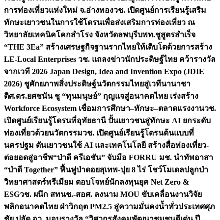
การท่องเที่ยวแห่งใหม่ จ.อ่างทอง
วช. เปิดศูนย์การเรียนรู้เสริม
ทักษะเยาวชนในการใช้โดรนเพื่อส่งเสริมการท่องเที่ยว ณ
วิทยาลัยเทคนิคโคกสำโรง จังหวัดลพบุรี
บพท.ชูสูตรสำเร็จ
“THE 3Ea” สร้างเศรษฐกิจฐานรากไทยให้เติบโตด้วยการสร้าง
LE-Local Enterprises
วช. แถลงข่าวนักประดิษฐ์ไทย คว้ารางวัล
จากเวที 2026 Japan Design, Idea and Invention Expo (JDIE
2026) ชูศักยภาพสิ่งประดิษฐ์นวัตกรรมไทยสู่เวทีนานาชา
ติ
ศ.ดร.ยศชนัน ชู “ทุนมนุษย์” กุญแจสู่อนาคตไทย เร่งสร้าง
Workforce Ecosystem เชื่อมการศึกษา–ทักษะ–ตลาดแรงงาน
วช.
เปิดศูนย์เรียนรู้โดรนที่อุทัยธานี ปั้นเยาวชนสู่ทักษะ AI ยกระดับ
ท่องเที่ยวด้วยนวัตกรรม
วช. เปิดศูนย์เรียนรู้โดรนต้นแบบที่
นครปฐม ดันเยาวชนใช้ AI และเทคโนโลยี สร้างสื่อท่องเที่ยว-
ต่อยอดสู่อาชีพ
“ป่าดี ครีเอชัน” จับมือ FORRU มช. นำทัพอาสา
“ป่าดี Together” ฟื้นฟูป่าดอยสุเทพ-ปุย 8 ไร่ โชว์โมเดลปลูกป่า
วิทยาศาสตร์พรีเมียม ตอบโจทย์นักลงทุนยุค Net Zero &
ESG
วช. ผนึก สทนช.-สอศ. ลงนาม MOU ขับเคลื่อนงานวิจัย
พลิกอนาคตไทย ฝ่าวิกฤต PM2.5 สู่ความมั่นคงน้ำทั่วประเทศ
ศุภ
ชัย ปลัด อว. มอบรางวัล “วิศวกรสังคมพัฒนาชุมชนดีเด่น ปี