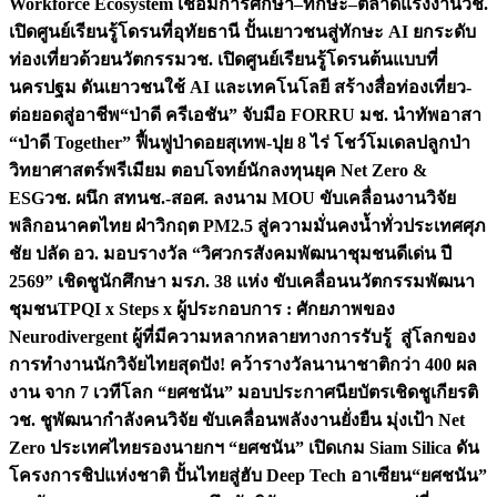
Workforce Ecosystem เชื่อมการศึกษา–ทักษะ–ตลาดแรงงาน
วช.
เปิดศูนย์เรียนรู้โดรนที่อุทัยธานี ปั้นเยาวชนสู่ทักษะ AI ยกระดับ
ท่องเที่ยวด้วยนวัตกรรม
วช. เปิดศูนย์เรียนรู้โดรนต้นแบบที่
นครปฐม ดันเยาวชนใช้ AI และเทคโนโลยี สร้างสื่อท่องเที่ยว-
ต่อยอดสู่อาชีพ
“ป่าดี ครีเอชัน” จับมือ FORRU มช. นำทัพอาสา
“ป่าดี Together” ฟื้นฟูป่าดอยสุเทพ-ปุย 8 ไร่ โชว์โมเดลปลูกป่า
วิทยาศาสตร์พรีเมียม ตอบโจทย์นักลงทุนยุค Net Zero &
ESG
วช. ผนึก สทนช.-สอศ. ลงนาม MOU ขับเคลื่อนงานวิจัย
พลิกอนาคตไทย ฝ่าวิกฤต PM2.5 สู่ความมั่นคงน้ำทั่วประเทศ
ศุภ
ชัย ปลัด อว. มอบรางวัล “วิศวกรสังคมพัฒนาชุมชนดีเด่น ปี
2569” เชิดชูนักศึกษา มรภ. 38 แห่ง ขับเคลื่อนนวัตกรรมพัฒนา
ชุมชน
TPQI x Steps x ผู้ประกอบการ : ศักยภาพของ
Neurodivergent ผู้ที่มีความหลากหลายทางการรับรู้ สู่โลกของ
การทำงาน
นักวิจัยไทยสุดปัง! คว้ารางวัลนานาชาติกว่า 400 ผล
งาน จาก 7 เวทีโลก “ยศชนัน” มอบประกาศนียบัตรเชิดชูเกียรติ
วช. ชูพัฒนากำลังคนวิจัย ขับเคลื่อนพลังงานยั่งยืน มุ่งเป้า Net
Zero ประเทศไทย
รองนายกฯ “ยศชนัน” เปิดเกม Siam Silica ดัน
โครงการชิปแห่งชาติ ปั้นไทยสู่ฮับ Deep Tech อาเซียน
“ยศชนัน”