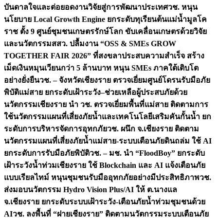
บันดาลใจและต่อยอดงานวิจัยสู่การพัฒนาประเทศ
วช. หนุน
นโยบาย Local Growth Engine ยกระดับทุเรียนต้นแม่น้ำมูลโค
ราช ตั้ง 9 ศูนย์ชุมชนเกษตรรักษ์โลก ขับเคลื่อนเกษตรด้วยวิจัย
และนวัตกรรม
สสว. ปลื้มงาน “OSS & SMEs GROW
TOGETHER FAIR 2026” ที่สงขลาประสบความสำเร็จ สร้าง
เม็ดเงินหมุนเวียนกว่า 5 ล้านบาท หนุน SMEs ภาคใต้เติบโต
อย่างยั่งยืน
วช. – จังหวัดเชียงราย ตรวจเยี่ยมศูนย์โดรนรับมือภัย
พิบัติแม่สาย ยกระดับเฝ้าระวัง–ช่วยเหลือผู้ประสบภัยด้วย
นวัตกรรม
เชียงราย นำ วช. ตรวจเยี่ยมพื้นที่แม่สาย ติดตามการ
ใช้นวัตกรรมแผนที่เสี่ยงภัยน้ำและเทคโนโลยีเสริมคันกั้นน้ำ ยก
ระดับการบริหารจัดการอุทกภัย
วช. ผนึก จ.เชียงราย ติดตาม
นวัตกรรมแผนที่เสี่ยงภัยน้ำแม่สาย-ระบบเตือนภัยดินถล่ม ใช้ AI
ยกระดับการรับมือภัยพิบัติ
วช. – มช. นำ “FloodBoy” ยกระดับ
เฝ้าระวังน้ำท่วมเชียงราย ใช้ Blockchain และ AI แจ้งเตือนภัย
แบบเรียลไทม์ หนุนชุมชนรับมืออุทกภัยอย่างมีประสิทธิภาพ
วช.
ส่งมอบนวัตกรรม Hydro Vision Plus/AI ให้ ต.นางแล
จ.เชียงราย ยกระดับระบบเฝ้าระวัง-เตือนภัยน้ำท่วมชุมชนด้วย
AI
วช. ลงพื้นที่ “ฝายเชียงราย” ติดตามนวัตกรรมระบบเตือนภัย