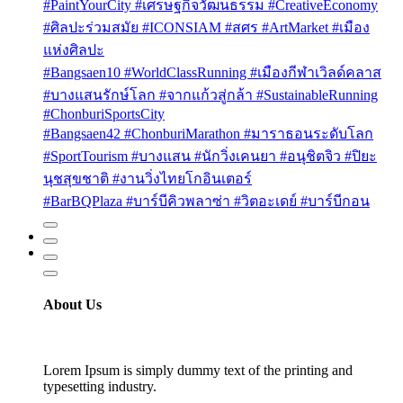
#PaintYourCity #เศรษฐกิจวัฒนธรรม #CreativeEconomy
#ศิลปะร่วมสมัย #ICONSIAM #สศร #ArtMarket #เมือง
แห่งศิลปะ
#Bangsaen10 #WorldClassRunning #เมืองกีฬาเวิลด์คลาส
#บางแสนรักษ์โลก #จากแก้วสู่กล้า #SustainableRunning
#ChonburiSportsCity
#Bangsaen42 #ChonburiMarathon #มาราธอนระดับโลก
#SportTourism #บางแสน #นักวิ่งเคนยา #อนุชิตจิว #ปิยะ
นุชสุขชาติ #งานวิ่งไทยโกอินเตอร์
#BarBQPlaza #บาร์บีคิวพลาซ่า #วิตอะเดย์ #บาร์บีกอน
About Us
Lorem Ipsum is simply dummy text of the printing and
typesetting industry.