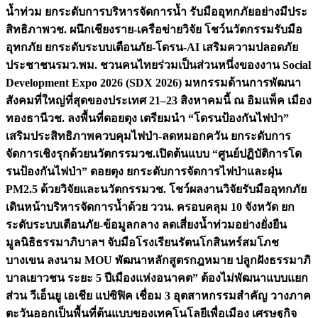
น้ำท่วม ยกระดับการบริหารจัดการน้ำ รับมืออุทกภัยอย่างมีประ
สิทธิภาพ
วช. ผนึกเชียงราย-เครือข่ายวิจัย โชว์นวัตกรรมรับมือ
อุทกภัย ยกระดับระบบเตือนภัย-โดรน-AI เสริมความปลอดภัย
ประชาชน
รมว.พม. ชวนคนไทยร่วมเป็นส่วนหนึ่งของงาน Social
Development Expo 2026 (SDX 2026) มหกรรมด้านการพัฒนา
สังคมที่ใหญ่ที่สุดของประเทศ 21–23 สิงหาคมนี้ ณ อิมแพ็ค เมือง
ทองธานี
วช. ลงพื้นที่ดอยตุง เตรียมนำ “โดรนป้องกันไฟป่า”
เสริมประสิทธิภาพควบคุมไฟป่า-ลดหมอกควัน ยกระดับการ
จัดการเชิงรุกด้วยนวัตกรรม
วช.เปิดต้นแบบ “ศูนย์ปฏิบัติการโด
รนป้องกันไฟป่า” ดอยตุง ยกระดับการจัดการไฟป่าและฝุ่น
PM2.5 ด้วยวิจัยและนวัตกรรม
วช. โชว์ผลงานวิจัยรับมืออุทกภัย
เดินหน้าบริหารจัดการน้ำด้วย ววน. ครอบคลุม 10 จังหวัด ยก
ระดับระบบเตือนภัย-ข้อมูลกลาง ลดเสี่ยงน้ำท่วมอย่างยั่งยืน
มูลนิธิธรรมาภิบาลฯ จับมือโรงเรียนรัตนโกสินทร์สมโภช
บางเขน ลงนาม MOU พัฒนาหลักสูตรกฎหมาย ปลูกฝังธรรมาภิ
บาลเยาวชน ระยะ 5 ปี
เมืองแห่งอนาคต” ต้องไม่พัฒนาแบบแยก
ส่วน วีเอ็นยู เอเชีย แปซิฟิค เชื่อม 3 อุตสาหกรรมสำคัญ วางภาค
ตะวันออกเป็นพื้นที่ต้นแบบของเทคโนโลยีเพื่อเมือง เศรษฐกิจ