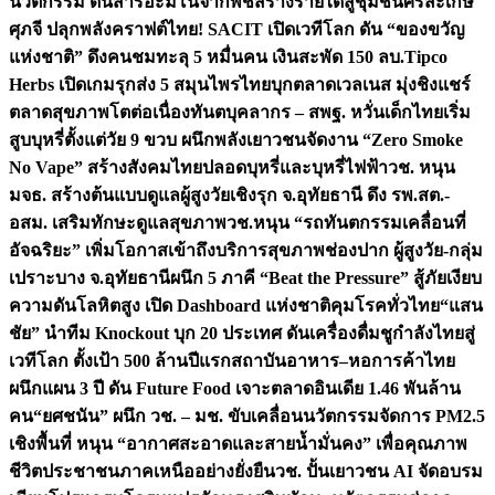
นวัตกรรม ดันสารอะมิโนจากพืชสร้างรายได้สู่ชุมชนศรีสะเกษ
ศุภจี ปลุกพลังคราฟต์ไทย! SACIT เปิดเวทีโลก ดัน “ของขวัญ
แห่งชาติ” ดึงคนชมทะลุ 5 หมื่นคน เงินสะพัด 150 ลบ.
Tipco
Herbs เปิดเกมรุกส่ง 5 สมุนไพรไทยบุกตลาดเวลเนส มุ่งชิงแชร์
ตลาดสุขภาพโตต่อเนื่อง
ทันตบุคลากร – สพฐ. หวั่นเด็กไทยเริ่ม
สูบบุหรี่ตั้งแต่วัย 9 ขวบ ผนึกพลังเยาวชนจัดงาน “Zero Smoke
No Vape” สร้างสังคมไทยปลอดบุหรี่และบุหรี่ไฟฟ้า
วช. หนุน
มจธ. สร้างต้นแบบดูแลผู้สูงวัยเชิงรุก จ.อุทัยธานี ดึง รพ.สต.-
อสม. เสริมทักษะดูแลสุขภาพ
วช.หนุน “รถทันตกรรมเคลื่อนที่
อัจฉริยะ” เพิ่มโอกาสเข้าถึงบริการสุขภาพช่องปาก ผู้สูงวัย-กลุ่ม
เปราะบาง จ.อุทัยธานี
ผนึก 5 ภาคี “Beat the Pressure” สู้ภัยเงียบ
ความดันโลหิตสูง เปิด Dashboard แห่งชาติคุมโรคทั่วไทย
“แสน
ชัย” นำทีม Knockout บุก 20 ประเทศ ดันเครื่องดื่มชูกำลังไทยสู่
เวทีโลก ตั้งเป้า 500 ล้านปีแรก
สถาบันอาหาร–หอการค้าไทย
ผนึกแผน 3 ปี ดัน Future Food เจาะตลาดอินเดีย 1.46 พันล้าน
คน
“ยศชนัน” ผนึก วช. – มช. ขับเคลื่อนนวัตกรรมจัดการ PM2.5
เชิงพื้นที่ หนุน “อากาศสะอาดและสายน้ำมั่นคง” เพื่อคุณภาพ
ชีวิตประชาชนภาคเหนืออย่างยั่งยืน
วช. ปั้นเยาวชน AI จัดอบรม