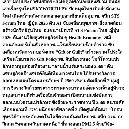
เล่า” มอบประกาศนียบัตร 60 มัคคุเทศก์น้อยแห่งสยาม ปั้นนัก
เล่าเรื่องรุ่นใหม่
SKYWORTH PV ปักหมุดไทย เปิดสำนักงาน
ใหม่ เดินหน้าพลังงานสะอาดลุยอาเซียนเต็มสูบ
วช. ผนึก STS
Forum ไทย–ญี่ปุ่น 2026 ดัน AI ขับเคลื่อนสุขภาพ–สิ่งแวดล้อม
สร้างนักวิทย์รุ่นใหม่
“อ.เชน” เปิดเวที STS Forum ไทย–ญี่ปุ่น
2026 ดันงานวิจัยสู่เศรษฐกิจจริง ชู Health Economy–เซมิ
คอนดักเตอร์เป็นหัวหอก
วช. –โรงเรียนนายร้อยตำรวจ ขับ
เคลื่อนนวัตกรรมบอร์ดเกม “Gift or Guilt” สร้างความโปร่งใส
เสริมนโยบาย No Gift Policy
วช. จับมือระนอง โชว์โดรนแปร
อักษร หนุนท่องเที่ยวงาน “อาบน้ำแร่แลระนอง 2569” ดัน
เศรษฐกิจสร้างสรรค์
ยินดี!ทีมเยาวชนไทย ได้รับรางวัลการ
ออกแบบแผนโดรนแปรอักษร ปี 2569 สนามคัดเลือกที่ 2 มุ่งสู่
การชิงรางวัลถ้วยพระราชทานพระบาทสมเด็จพระเจ้าอยู่หัว
วช.
หนุนสมาคมกีฬาเครื่องบินจำลองฯ เปิดสนามแข่งขันการ
ออกแบบโดรนแปรอักษร ชิงถ้วยพระราชทาน ปี 2569 สนามคัด
เลือกสนามที่ 2
วช. ผนึกกองทัพภาคที่ 2 เปิดศูนย์พัฒนา “โดรน
ยุทธวิธี” ยกระดับเทคโนโลยีความมั่นคงไทย
วช. ผนึก ววน. ถก
วิกฤต “หมอกควันภาคเหนือ” ชี้ทางออก PM2.5 ด้วยวิจัย–