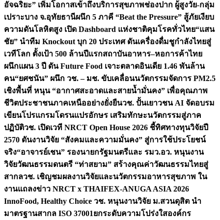
อัจฉริยะ” เพิ่มโอกาสเข้าถึงบริการสุขภาพช่องปาก ผู้สูงวัย-กลุ่ม
เปราะบาง จ.อุทัยธานี
ผนึก 5 ภาคี “Beat the Pressure” สู้ภัยเงียบ
ความดันโลหิตสูง เปิด Dashboard แห่งชาติคุมโรคทั่วไทย
“แสน
ชัย” นำทีม Knockout บุก 20 ประเทศ ดันเครื่องดื่มชูกำลังไทยสู่
เวทีโลก ตั้งเป้า 500 ล้านปีแรก
สถาบันอาหาร–หอการค้าไทย
ผนึกแผน 3 ปี ดัน Future Food เจาะตลาดอินเดีย 1.46 พันล้าน
คน
“ยศชนัน” ผนึก วช. – มช. ขับเคลื่อนนวัตกรรมจัดการ PM2.5
เชิงพื้นที่ หนุน “อากาศสะอาดและสายน้ำมั่นคง” เพื่อคุณภาพ
ชีวิตประชาชนภาคเหนืออย่างยั่งยืน
วช. ปั้นเยาวชน AI จัดอบรม
เขียนโปรแกรมโดรนแปรอักษร เสริมทักษะนวัตกรรมสู่ภาค
ปฏิบัติ
วช. เปิดเวที NRCT Open House 2026 ชี้ทิศทางทุนวิจัยปี
2570 ดันงานวิจัย “สังคมและความมั่นคง” สู่การใช้ประโยชน์
จริง
“อาจารย์เชน” รองนายกรัฐมนตรีและ รมว.อว. หนุนงาน
วิจัยวัฒนธรรมดนตรี “ท่าสยาม” สร้างคุณค่าวัฒนธรรมไทยสู่
สากล
วช. เชิญชมผลงานวิจัยและนวัตกรรมอาหารสุขภาพ ใน
งานแถลงข่าว NRCT x THAIFEX-ANUGA ASIA 2026
InnoFood, Healthy Choice
วช. หนุนงานวิจัย ม.สวนดุสิต นำ
มาตรฐานสากล ISO 37001ยกระดับความโปร่งใสองค์กร