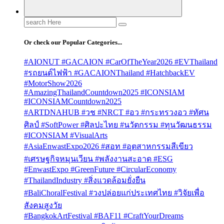
Search
for:
Or check our Popular Categories...
#AIONUT #GACAION #CarOfTheYear2026 #EVThailand
#รถยนต์ไฟฟ้า #GACAIONThailand #HatchbackEV
#MotorShow2026
#AmazingThailandCountdown2025 #ICONSIAM
#ICONSIAMCountdown2025
#ARTDNAHUB #วช #NRCT #อว #กระทรวงอว #ทัศน
ศิลป์ #SoftPower #ศิลปะไทย #นวัตกรรม #ทุนวัฒนธรรม
#ICONSIAM #VisualArts
#AsiaEnwastExpo2026 #สอท #อุตสาหกรรมสีเขียว
#เศรษฐกิจหมุนเวียน #พลังงานสะอาด #ESG
#EnwastExpo #GreenFuture #CircularEconomy
#ThailandIndustry #สิ่งแวดล้อมยั่งยืน
#BaliChoralFestival #วงปล่อยแก่ประเทศไทย #วิจัยเพื่อ
สังคมสูงวัย
#BangkokArtFestival #BAF11 #CraftYourDreams