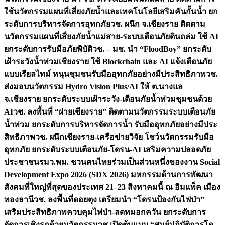
ใช้นวัตกรรมแผนที่เสี่ยงภัยน้ำและเทคโนโลยีเสริมคันกั้นน้ำ ยก
ระดับการบริหารจัดการอุทกภัย
วช. ผนึก จ.เชียงราย ติดตาม
นวัตกรรมแผนที่เสี่ยงภัยน้ำแม่สาย-ระบบเตือนภัยดินถล่ม ใช้ AI
ยกระดับการรับมือภัยพิบัติ
วช. – มช. นำ “FloodBoy” ยกระดับ
เฝ้าระวังน้ำท่วมเชียงราย ใช้ Blockchain และ AI แจ้งเตือนภัย
แบบเรียลไทม์ หนุนชุมชนรับมืออุทกภัยอย่างมีประสิทธิภาพ
วช.
ส่งมอบนวัตกรรม Hydro Vision Plus/AI ให้ ต.นางแล
จ.เชียงราย ยกระดับระบบเฝ้าระวัง-เตือนภัยน้ำท่วมชุมชนด้วย
AI
วช. ลงพื้นที่ “ฝายเชียงราย” ติดตามนวัตกรรมระบบเตือนภัย
น้ำท่วม ยกระดับการบริหารจัดการน้ำ รับมืออุทกภัยอย่างมีประ
สิทธิภาพ
วช. ผนึกเชียงราย-เครือข่ายวิจัย โชว์นวัตกรรมรับมือ
อุทกภัย ยกระดับระบบเตือนภัย-โดรน-AI เสริมความปลอดภัย
ประชาชน
รมว.พม. ชวนคนไทยร่วมเป็นส่วนหนึ่งของงาน Social
Development Expo 2026 (SDX 2026) มหกรรมด้านการพัฒนา
สังคมที่ใหญ่ที่สุดของประเทศ 21–23 สิงหาคมนี้ ณ อิมแพ็ค เมือง
ทองธานี
วช. ลงพื้นที่ดอยตุง เตรียมนำ “โดรนป้องกันไฟป่า”
เสริมประสิทธิภาพควบคุมไฟป่า-ลดหมอกควัน ยกระดับการ
จัดการเชิงรุกด้วยนวัตกรรม
วช.เปิดต้นแบบ “ศูนย์ปฏิบัติการโด