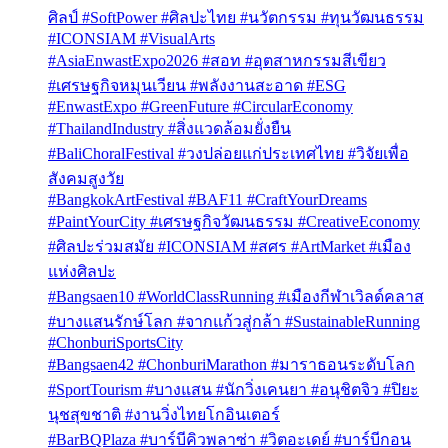
ศิลป์ #SoftPower #ศิลปะไทย #นวัตกรรม #ทุนวัฒนธรรม
#ICONSIAM #VisualArts
#AsiaEnwastExpo2026 #สอท #อุตสาหกรรมสีเขียว
#เศรษฐกิจหมุนเวียน #พลังงานสะอาด #ESG
#EnwastExpo #GreenFuture #CircularEconomy
#ThailandIndustry #สิ่งแวดล้อมยั่งยืน
#BaliChoralFestival #วงปล่อยแก่ประเทศไทย #วิจัยเพื่อ
สังคมสูงวัย
#BangkokArtFestival #BAF11 #CraftYourDreams
#PaintYourCity #เศรษฐกิจวัฒนธรรม #CreativeEconomy
#ศิลปะร่วมสมัย #ICONSIAM #สศร #ArtMarket #เมือง
แห่งศิลปะ
#Bangsaen10 #WorldClassRunning #เมืองกีฬาเวิลด์คลาส
#บางแสนรักษ์โลก #จากแก้วสู่กล้า #SustainableRunning
#ChonburiSportsCity
#Bangsaen42 #ChonburiMarathon #มาราธอนระดับโลก
#SportTourism #บางแสน #นักวิ่งเคนยา #อนุชิตจิว #ปิยะ
นุชสุขชาติ #งานวิ่งไทยโกอินเตอร์
#BarBQPlaza #บาร์บีคิวพลาซ่า #วิตอะเดย์ #บาร์บีกอน