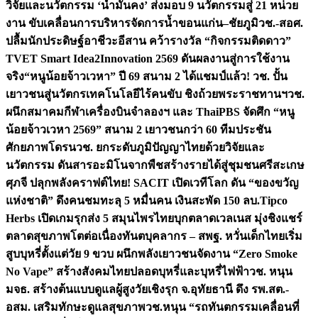
วิจัยและนวัตกรรม ‘น้ำมั่นคง’ ส่งมอบ 9 นวัตกรรมสู่ 21 หน่วย
งาน ขับเคลื่อนการบริหารจัดการน้ำขอนแก่น–ชัยภูมิ
วช.-สอศ.
ปลื้มนักประดิษฐ์อาชีวะอีสาน คว้ารางวัล “กิจกรรมติดดาว”
TVET Smart Idea2Innovation 2569 ดันผลงานสู่การใช้งาน
จริง
“หนูน้อยจ้าวเวหา” ปี 69 สนาม 2 ได้แชมป์แล้ว! วช. ปั้น
เยาวชนสู่นวัตกรเทคโนโลยีไร้คนขับ ชิงถ้วยพระราชทานฯ
วช.
ผนึกสมาคมกีฬาเครื่องบินจำลองฯ และ ThaiPBS จัดศึก “หนู
น้อยจ้าวเวหา 2569” สนาม 2 เยาวชนกว่า 60 ทีมประชัน
ศักยภาพโดรน
วช. ยกระดับภูมิปัญญาไทยด้วยวิจัยและ
นวัตกรรม ดันสารอะมิโนจากพืชสร้างรายได้สู่ชุมชนศรีสะเกษ
ศุภจี ปลุกพลังคราฟต์ไทย! SACIT เปิดเวทีโลก ดัน “ของขวัญ
แห่งชาติ” ดึงคนชมทะลุ 5 หมื่นคน เงินสะพัด 150 ลบ.
Tipco
Herbs เปิดเกมรุกส่ง 5 สมุนไพรไทยบุกตลาดเวลเนส มุ่งชิงแชร์
ตลาดสุขภาพโตต่อเนื่อง
ทันตบุคลากร – สพฐ. หวั่นเด็กไทยเริ่ม
สูบบุหรี่ตั้งแต่วัย 9 ขวบ ผนึกพลังเยาวชนจัดงาน “Zero Smoke
No Vape” สร้างสังคมไทยปลอดบุหรี่และบุหรี่ไฟฟ้า
วช. หนุน
มจธ. สร้างต้นแบบดูแลผู้สูงวัยเชิงรุก จ.อุทัยธานี ดึง รพ.สต.-
อสม. เสริมทักษะดูแลสุขภาพ
วช.หนุน “รถทันตกรรมเคลื่อนที่