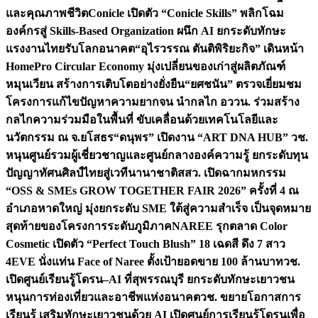
และคุณภาพชีวิต
Conicle เปิดตัว “Conicle Skills” พลิกโฉม
องค์กรสู่ Skills-Based Organization ผนึก AI ยกระดับทักษะ
แรงงานไทยรับโลกอนาคต
“อุไรวรรณ ตันติพิริยะกิจ” เดินหน้า
HomePro Circular Economy มุ่งเปลี่ยนของเก่าสู่ผลิตภัณฑ์
หมุนเวียน สร้างการเติบโตอย่างยั่งยืน
“ยศชนัน” ตรวจเยี่ยมชม
โครงการแก้ไขปัญหาความยากจน นำกลไก อววน. ร่วมสร้าง
กลไกความร่วมมือในพื้นที่ ขับเคลื่อนด้วยเทคโนโลยีและ
นวัตกรรม ณ จ.ยโสธร
“ดนุพร” เปิดงาน “ART DNA HUB” วช.
หนุนศูนย์รวมผู้เชี่ยวชาญและศูนย์กลางองค์ความรู้ ยกระดับทุน
ปัญญาทัศนศิลป์ไทยสู่เวทีนานาชาติ
สสว. เปิดฉากมหกรรม
“OSS & SMEs GROW TOGETHER FAIR 2026” ครั้งที่ 4 ณ
อำเภอหาดใหญ่ มุ่งยกระดับ SME ใต้สู่ความสำเร็จ เป็นจุดหมาย
สุดท้ายของโครงการระดับภูมิภาค
NAREE รุกตลาด Color
Cosmetic เปิดตัว “Perfect Touch Blush” 18 เฉดสี ดึง 7 สาว
4EVE นั่งแท่น Face of Naree ตั้งเป้ายอดขาย 100 ล้านบาท
วช.
เปิดศูนย์เรียนรู้โดรน–AI ที่สุพรรณบุรี ยกระดับทักษะเยาวชน
หนุนการท่องเที่ยวและอาชีพแห่งอนาคต
วช. ขยายโอกาสการ
เรียนรู้ เสริมทักษะเยาวชนด้วย AI เปิดศูนย์การเรียนรู้โดรนเพื่อ