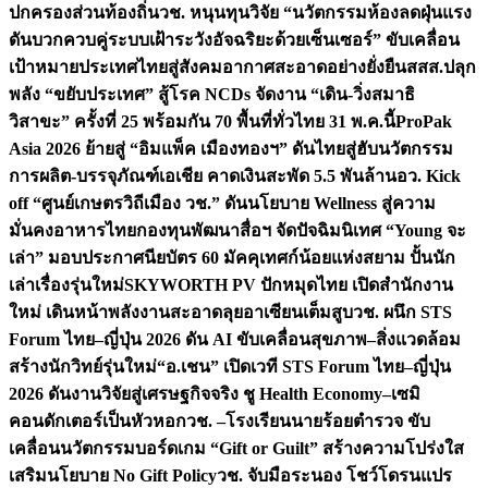
ปกครองส่วนท้องถิ่น
วช. หนุนทุนวิจัย “นวัตกรรมห้องลดฝุ่นแรง
ดันบวกควบคู่ระบบเฝ้าระวังอัจฉริยะด้วยเซ็นเซอร์” ขับเคลื่อน
เป้าหมายประเทศไทยสู่สังคมอากาศสะอาดอย่างยั่งยืน
สสส.ปลุก
พลัง “ขยับประเทศ” สู้โรค NCDs จัดงาน “เดิน-วิ่งสมาธิ
วิสาขะ” ครั้งที่ 25 พร้อมกัน 70 พื้นที่ทั่วไทย 31 พ.ค.นี้
ProPak
Asia 2026 ย้ายสู่ “อิมแพ็ค เมืองทองฯ” ดันไทยสู่ฮับนวัตกรรม
การผลิต-บรรจุภัณฑ์เอเชีย คาดเงินสะพัด 5.5 พันล้าน
อว. Kick
off “ศูนย์เกษตรวิถีเมือง วช.” ดันนโยบาย Wellness สู่ความ
มั่นคงอาหารไทย
กองทุนพัฒนาสื่อฯ จัดปัจฉิมนิเทศ “Young จะ
เล่า” มอบประกาศนียบัตร 60 มัคคุเทศก์น้อยแห่งสยาม ปั้นนัก
เล่าเรื่องรุ่นใหม่
SKYWORTH PV ปักหมุดไทย เปิดสำนักงาน
ใหม่ เดินหน้าพลังงานสะอาดลุยอาเซียนเต็มสูบ
วช. ผนึก STS
Forum ไทย–ญี่ปุ่น 2026 ดัน AI ขับเคลื่อนสุขภาพ–สิ่งแวดล้อม
สร้างนักวิทย์รุ่นใหม่
“อ.เชน” เปิดเวที STS Forum ไทย–ญี่ปุ่น
2026 ดันงานวิจัยสู่เศรษฐกิจจริง ชู Health Economy–เซมิ
คอนดักเตอร์เป็นหัวหอก
วช. –โรงเรียนนายร้อยตำรวจ ขับ
เคลื่อนนวัตกรรมบอร์ดเกม “Gift or Guilt” สร้างความโปร่งใส
เสริมนโยบาย No Gift Policy
วช. จับมือระนอง โชว์โดรนแปร