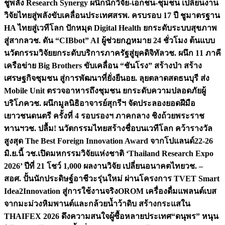
ชูพลัง Research Synergy ผนึกนักวิจัย-เอกชน-ชุมชน เปลี่ยนงาน
วิจัยไทยสู่พลังขับเคลื่อนประเทศ
สรพ. ครบรอบ 17 ปี ชูมาตรฐาน
HA ไทยสู่เวทีโลก ปักหมุด Digital Health ยกระดับระบบสุขภาพ
สู่สากล
วช. ดัน “CIBbot” AI ผู้ช่วยกฎหมาย 24 ชั่วโมง ต้นแบบ
นวัตกรรมวิจัยยกระดับบริการภาครัฐสู่ยุคดิจิทัล
วช. ผนึก 11 ภาคี
เครือข่าย Big Brothers ขับเคลื่อน “ชันโรง” สร้างป่า สร้าง
เศรษฐกิจชุมชน สู่การพัฒนาที่ยั่งยืน
อย. ลุยตลาดสดธนบุรี ส่ง
Mobile Unit ตรวจอาหารถึงชุมชน ยกระดับความปลอดภัยผู้
บริโภค
วช. ผนึกมูลนิธิอาจารย์สุกรีฯ จัดประลองยอดฝีมือ
เยาวชนดนตรี ครั้งที่ 4 รอบรองฯ ภาคกลาง ชิงถ้วยพระราช
ทานฯ
วช. ปลื้ม! นวัตกรรมไทยสร้างชื่อบนเวทีโลก คว้ารางวัล
สูงสุด The Best Foreign Innovation Award จากโปแลนด์
22-26
มิ.ย.นี้ วช.เปิดมหกรรมวิจัยแห่งชาติ ‘Thailand Research Expo
2026’ ปีที่ 21 โชว์ 1,000 ผลงานวิจัย เปลี่ยนอนาคตไทย
วช. –
สอศ. ปั้นนักประดิษฐ์อาชีวะรุ่นใหม่ ผ่านโครงการ TVET Smart
Idea2Innovation สู่การใช้งานจริง
OROM เครื่องดื่มแพลนต์เบส
จากมะม่วงหิมพานต์และกล้วยน้ำว้าดิบ สร้างกระแสใน
THAIFEX 2026 ดึงความสนใจผู้ซื้อหลายประเทศ
“ดนุพร” หนุน