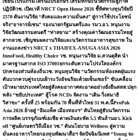
เขียนโปรแกรมโดรนแปรอักษร เสริมทักษะนวัตกรรมสู่ภาค
ปฏิบัติ
วช. เปิดเวที NRCT Open House 2026 ชี้ทิศทางทุนวิจัยปี
2570 ดันงานวิจัย “สังคมและความมั่นคง” สู่การใช้ประโยชน์
จริง
“อาจารย์เชน” รองนายกรัฐมนตรีและ รมว.อว. หนุนงาน
วิจัยวัฒนธรรมดนตรี “ท่าสยาม” สร้างคุณค่าวัฒนธรรมไทยสู่
สากล
วช. เชิญชมผลงานวิจัยและนวัตกรรมอาหารสุขภาพ ใน
งานแถลงข่าว NRCT x THAIFEX-ANUGA ASIA 2026
InnoFood, Healthy Choice
วช. หนุนงานวิจัย ม.สวนดุสิต นำ
มาตรฐานสากล ISO 37001ยกระดับความโปร่งใสองค์กร
ปกครองส่วนท้องถิ่น
วช. หนุนทุนวิจัย “นวัตกรรมห้องลดฝุ่นแรง
ดันบวกควบคู่ระบบเฝ้าระวังอัจฉริยะด้วยเซ็นเซอร์” ขับเคลื่อน
เป้าหมายประเทศไทยสู่สังคมอากาศสะอาดอย่างยั่งยืน
สสส.ปลุก
พลัง “ขยับประเทศ” สู้โรค NCDs จัดงาน “เดิน-วิ่งสมาธิ
วิสาขะ” ครั้งที่ 25 พร้อมกัน 70 พื้นที่ทั่วไทย 31 พ.ค.นี้
ProPak
Asia 2026 ย้ายสู่ “อิมแพ็ค เมืองทองฯ” ดันไทยสู่ฮับนวัตกรรม
การผลิต-บรรจุภัณฑ์เอเชีย คาดเงินสะพัด 5.5 พันล้าน
อว. Kick
off “ศูนย์เกษตรวิถีเมือง วช.” ดันนโยบาย Wellness สู่ความ
มั่นคงอาหารไทย
กองทุนพัฒนาสื่อฯ จัดปัจฉิมนิเทศ “Young จะ