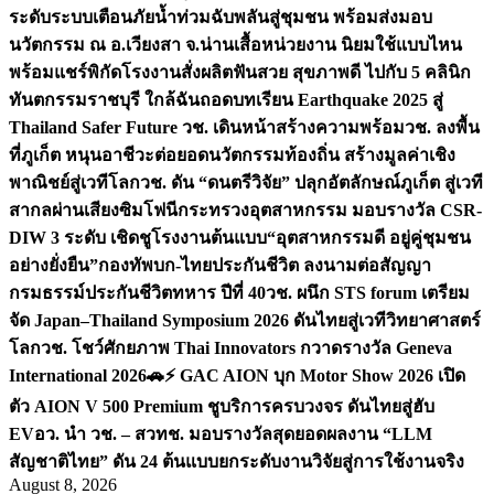
ระดับระบบเตือนภัยน้ำท่วมฉับพลันสู่ชุมชน พร้อมส่งมอบ
นวัตกรรม ณ อ.เวียงสา จ.น่าน
เสื้อหน่วยงาน นิยมใช้แบบไหน
พร้อมแชร์พิกัดโรงงานสั่งผลิต
ฟันสวย สุขภาพดี ไปกับ 5 คลินิก
ทันตกรรมราชบุรี ใกล้ฉัน
ถอดบทเรียน Earthquake 2025 สู่
Thailand Safer Future วช. เดินหน้าสร้างความพร้อม
วช. ลงพื้น
ที่ภูเก็ต หนุนอาชีวะต่อยอดนวัตกรรมท้องถิ่น สร้างมูลค่าเชิง
พาณิชย์สู่เวทีโลก
วช. ดัน “ดนตรีวิจัย” ปลุกอัตลักษณ์ภูเก็ต สู่เวที
สากลผ่านเสียงซิมโฟนี
กระทรวงอุตสาหกรรม มอบรางวัล CSR-
DIW 3 ระดับ เชิดชูโรงงานต้นแบบ“อุตสาหกรรมดี อยู่คู่ชุมชน
อย่างยั่งยืน”
กองทัพบก-ไทยประกันชีวิต ลงนามต่อสัญญา
กรมธรรม์ประกันชีวิตทหาร ปีที่ 40
วช. ผนึก STS forum เตรียม
จัด Japan–Thailand Symposium 2026 ดันไทยสู่เวทีวิทยาศาสตร์
โลก
วช. โชว์ศักยภาพ Thai Innovators กวาดรางวัล Geneva
International 2026
🚗⚡️ GAC AION บุก Motor Show 2026 เปิด
ตัว AION V 500 Premium ชูบริการครบวงจร ดันไทยสู่ฮับ
EV
อว. นำ วช. – สวทช. มอบรางวัลสุดยอดผลงาน “LLM
สัญชาติไทย” ดัน 24 ต้นแบบยกระดับงานวิจัยสู่การใช้งานจริง
August 8, 2026