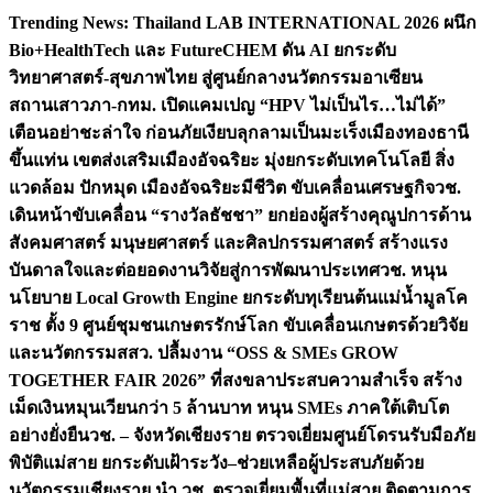
Skip
Trending News:
Thailand LAB INTERNATIONAL 2026 ผนึก
to
Bio+HealthTech และ FutureCHEM ดัน AI ยกระดับ
content
วิทยาศาสตร์-สุขภาพไทย สู่ศูนย์กลางนวัตกรรมอาเซียน
สถานเสาวภา-กทม. เปิดแคมเปญ “HPV ไม่เป็นไร…ไม่ได้”
เตือนอย่าชะล่าใจ ก่อนภัยเงียบลุกลามเป็นมะเร็ง
เมืองทองธานี
ขึ้นแท่น เขตส่งเสริมเมืองอัจฉริยะ มุ่งยกระดับเทคโนโลยี สิ่ง
แวดล้อม ปักหมุด เมืองอัจฉริยะมีชีวิต ขับเคลื่อนเศรษฐกิจ
วช.
เดินหน้าขับเคลื่อน “รางวัลธัชชา” ยกย่องผู้สร้างคุณูปการด้าน
สังคมศาสตร์ มนุษยศาสตร์ และศิลปกรรมศาสตร์ สร้างแรง
บันดาลใจและต่อยอดงานวิจัยสู่การพัฒนาประเทศ
วช. หนุน
นโยบาย Local Growth Engine ยกระดับทุเรียนต้นแม่น้ำมูลโค
ราช ตั้ง 9 ศูนย์ชุมชนเกษตรรักษ์โลก ขับเคลื่อนเกษตรด้วยวิจัย
และนวัตกรรม
สสว. ปลื้มงาน “OSS & SMEs GROW
TOGETHER FAIR 2026” ที่สงขลาประสบความสำเร็จ สร้าง
เม็ดเงินหมุนเวียนกว่า 5 ล้านบาท หนุน SMEs ภาคใต้เติบโต
อย่างยั่งยืน
วช. – จังหวัดเชียงราย ตรวจเยี่ยมศูนย์โดรนรับมือภัย
พิบัติแม่สาย ยกระดับเฝ้าระวัง–ช่วยเหลือผู้ประสบภัยด้วย
นวัตกรรม
เชียงราย นำ วช. ตรวจเยี่ยมพื้นที่แม่สาย ติดตามการ