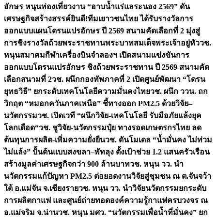
อักษร หนุนท่องเที่ยวงาน “อาบน้ำแร่แลระนอง 2569” ดัน
เศรษฐกิจสร้างสรรค์
ยินดี!ทีมเยาวชนไทย ได้รับรางวัลการ
ออกแบบแผนโดรนแปรอักษร ปี 2569 สนามคัดเลือกที่ 2 มุ่งสู่
การชิงรางวัลถ้วยพระราชทานพระบาทสมเด็จพระเจ้าอยู่หัว
วช.
หนุนสมาคมกีฬาเครื่องบินจำลองฯ เปิดสนามแข่งขันการ
ออกแบบโดรนแปรอักษร ชิงถ้วยพระราชทาน ปี 2569 สนามคัด
เลือกสนามที่ 2
วช. ผนึกกองทัพภาคที่ 2 เปิดศูนย์พัฒนา “โดรน
ยุทธวิธี” ยกระดับเทคโนโลยีความมั่นคงไทย
วช. ผนึก ววน. ถก
วิกฤต “หมอกควันภาคเหนือ” ชี้ทางออก PM2.5 ด้วยวิจัย–
นวัตกรรม
วช. เปิดเวที “ผนึกวิจัย-เทคโนโลยี รับมือภัยแล้งยุค
โลกเดือด“
วช. ชูวิจัย-นวัตกรรมปุ๋ย ทางรอดเกษตรกรไทย ลด
ต้นทุนการผลิต-เพิ่มความยั่งยืน
วช. ดันโมเดล “น้ำมั่นคง ไม่ท่วม
ไม่แล้ง” ปั้นต้นแบบสงขลา–พัทลุง ตั้งเป้าช่วย 1.2 แสนครัวเรือน
สร้างมูลค่าเศรษฐกิจกว่า 900 ล้านบาท
วช. หนุน วว. นำ
นวัตกรรมแก้ปัญหา PM2.5 ต่อยอดงานวิจัยสู่ชุมชน ณ ต.จันจว้า
ใต้ อ.แม่จัน จ.เชียงราย
วช. หนุน วว. นำวิจัยนวัตกรรมยกระดับ
การผลิตกาแฟ และศูนย์ถ่ายทอดองค์ความรู้กาแฟครบวงจร ณ
อ.แม่จริม จ.น่าน
วช. หนุน มศว. “นวัตกรรมเพื่อน้ำที่มั่นคง” ยก