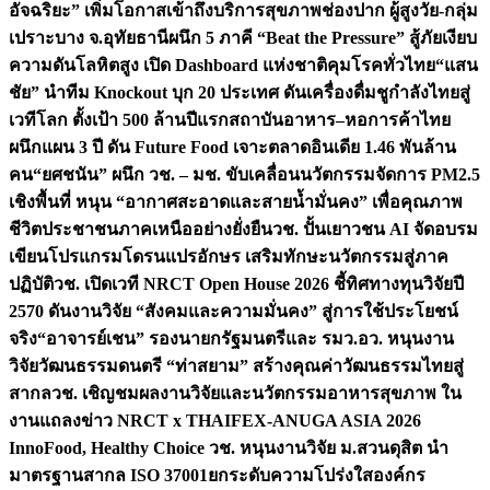
อัจฉริยะ” เพิ่มโอกาสเข้าถึงบริการสุขภาพช่องปาก ผู้สูงวัย-กลุ่ม
เปราะบาง จ.อุทัยธานี
ผนึก 5 ภาคี “Beat the Pressure” สู้ภัยเงียบ
ความดันโลหิตสูง เปิด Dashboard แห่งชาติคุมโรคทั่วไทย
“แสน
ชัย” นำทีม Knockout บุก 20 ประเทศ ดันเครื่องดื่มชูกำลังไทยสู่
เวทีโลก ตั้งเป้า 500 ล้านปีแรก
สถาบันอาหาร–หอการค้าไทย
ผนึกแผน 3 ปี ดัน Future Food เจาะตลาดอินเดีย 1.46 พันล้าน
คน
“ยศชนัน” ผนึก วช. – มช. ขับเคลื่อนนวัตกรรมจัดการ PM2.5
เชิงพื้นที่ หนุน “อากาศสะอาดและสายน้ำมั่นคง” เพื่อคุณภาพ
ชีวิตประชาชนภาคเหนืออย่างยั่งยืน
วช. ปั้นเยาวชน AI จัดอบรม
เขียนโปรแกรมโดรนแปรอักษร เสริมทักษะนวัตกรรมสู่ภาค
ปฏิบัติ
วช. เปิดเวที NRCT Open House 2026 ชี้ทิศทางทุนวิจัยปี
2570 ดันงานวิจัย “สังคมและความมั่นคง” สู่การใช้ประโยชน์
จริง
“อาจารย์เชน” รองนายกรัฐมนตรีและ รมว.อว. หนุนงาน
วิจัยวัฒนธรรมดนตรี “ท่าสยาม” สร้างคุณค่าวัฒนธรรมไทยสู่
สากล
วช. เชิญชมผลงานวิจัยและนวัตกรรมอาหารสุขภาพ ใน
งานแถลงข่าว NRCT x THAIFEX-ANUGA ASIA 2026
InnoFood, Healthy Choice
วช. หนุนงานวิจัย ม.สวนดุสิต นำ
มาตรฐานสากล ISO 37001ยกระดับความโปร่งใสองค์กร