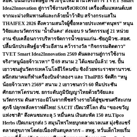
สอศ. ปั้นนักประดิษฐ์อาชีวะรุ่นใหม่ ผ่านโครงการ TVET Smart
Idea2Innovation สู่การใช้งานจริง
OROM เครื่องดื่มแพลนต์เบส
จากมะม่วงหิมพานต์และกล้วยน้ำว้าดิบ สร้างกระแสใน
THAIFEX 2026 ดึงความสนใจผู้ซื้อหลายประเทศ
“ดนุพร” หนุน
วิจัยและนวัตกรรม ‘น้ำมั่นคง’ ส่งมอบ 9 นวัตกรรมสู่ 21 หน่วย
งาน ขับเคลื่อนการบริหารจัดการน้ำขอนแก่น–ชัยภูมิ
วช.-สอศ.
ปลื้มนักประดิษฐ์อาชีวะอีสาน คว้ารางวัล “กิจกรรมติดดาว”
TVET Smart Idea2Innovation 2569 ดันผลงานสู่การใช้งาน
จริง
“หนูน้อยจ้าวเวหา” ปี 69 สนาม 2 ได้แชมป์แล้ว! วช. ปั้น
เยาวชนสู่นวัตกรเทคโนโลยีไร้คนขับ ชิงถ้วยพระราชทานฯ
วช.
ผนึกสมาคมกีฬาเครื่องบินจำลองฯ และ ThaiPBS จัดศึก “หนู
น้อยจ้าวเวหา 2569” สนาม 2 เยาวชนกว่า 60 ทีมประชัน
ศักยภาพโดรน
วช. ยกระดับภูมิปัญญาไทยด้วยวิจัยและ
นวัตกรรม ดันสารอะมิโนจากพืชสร้างรายได้สู่ชุมชนศรีสะเกษ
ศุภจี ปลุกพลังคราฟต์ไทย! SACIT เปิดเวทีโลก ดัน “ของขวัญ
แห่งชาติ” ดึงคนชมทะลุ 5 หมื่นคน เงินสะพัด 150 ลบ.
Tipco
Herbs เปิดเกมรุกส่ง 5 สมุนไพรไทยบุกตลาดเวลเนส มุ่งชิงแชร์
ตลาดสุขภาพโตต่อเนื่อง
ทันตบุคลากร – สพฐ. หวั่นเด็กไทยเริ่ม