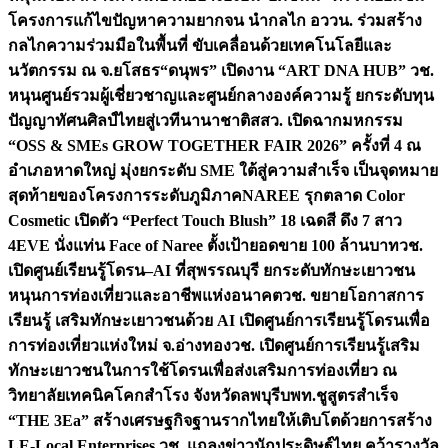
โครงการแก้ไขปัญหาความยากจน นำกลไก อววน. ร่วมสร้าง
กลไกความร่วมมือในพื้นที่ ขับเคลื่อนด้วยเทคโนโลยีและ
นวัตกรรม ณ จ.ยโสธร
“ดนุพร” เปิดงาน “ART DNA HUB” วช.
หนุนศูนย์รวมผู้เชี่ยวชาญและศูนย์กลางองค์ความรู้ ยกระดับทุน
ปัญญาทัศนศิลป์ไทยสู่เวทีนานาชาติ
สสว. เปิดฉากมหกรรม
“OSS & SMEs GROW TOGETHER FAIR 2026” ครั้งที่ 4 ณ
อำเภอหาดใหญ่ มุ่งยกระดับ SME ใต้สู่ความสำเร็จ เป็นจุดหมาย
สุดท้ายของโครงการระดับภูมิภาค
NAREE รุกตลาด Color
Cosmetic เปิดตัว “Perfect Touch Blush” 18 เฉดสี ดึง 7 สาว
4EVE นั่งแท่น Face of Naree ตั้งเป้ายอดขาย 100 ล้านบาท
วช.
เปิดศูนย์เรียนรู้โดรน–AI ที่สุพรรณบุรี ยกระดับทักษะเยาวชน
หนุนการท่องเที่ยวและอาชีพแห่งอนาคต
วช. ขยายโอกาสการ
เรียนรู้ เสริมทักษะเยาวชนด้วย AI เปิดศูนย์การเรียนรู้โดรนเพื่อ
การท่องเที่ยวแห่งใหม่ จ.อ่างทอง
วช. เปิดศูนย์การเรียนรู้เสริม
ทักษะเยาวชนในการใช้โดรนเพื่อส่งเสริมการท่องเที่ยว ณ
วิทยาลัยเทคนิคโคกสำโรง จังหวัดลพบุรี
บพท.ชูสูตรสำเร็จ
“THE 3Ea” สร้างเศรษฐกิจฐานรากไทยให้เติบโตด้วยการสร้าง
LE-Local Enterprises
วช. แถลงข่าวนักประดิษฐ์ไทย คว้ารางวัล