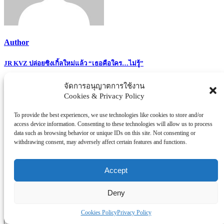
Author
Post
JR KVZ ปล่อยซิงเกิ้ลใหม่แล้ว “เธอคือใคร…ไม่รู้”
navigation
จัดการอนุญาตการใช้งาน
Cookies & Privacy Policy
To provide the best experiences, we use technologies like cookies to store and/or
Related Posts
access device information. Consenting to these technologies will allow us to process
data such as browsing behavior or unique IDs on this site. Not consenting or
Leave a Reply
withdrawing consent, may adversely affect certain features and functions.
Your email address will not be published.
Required fields are
marked
*
Accept
Comment
*
Deny
Cookies Policy
Privacy Policy