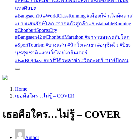
#ศิลปะร่วมสมัย #ICONSIAM #สศร #ArtMarket #เมือง
แห่งศิลปะ
#Bangsaen10 #WorldClassRunning #เมืองกีฬาเวิลด์คลาส
#บางแสนรักษ์โลก #จากแก้วสู่กล้า #SustainableRunning
#ChonburiSportsCity
#Bangsaen42 #ChonburiMarathon #มาราธอนระดับโลก
#SportTourism #บางแสน #นักวิ่งเคนยา #อนุชิตจิว #ปิยะ
นุชสุขชาติ #งานวิ่งไทยโกอินเตอร์
#BarBQPlaza #บาร์บีคิวพลาซ่า #วิตอะเดย์ #บาร์บีกอน
Home
เธอคือใคร…ไม่รู้ – COVER
เธอคือใคร…ไม่รู้ – COVER
Author