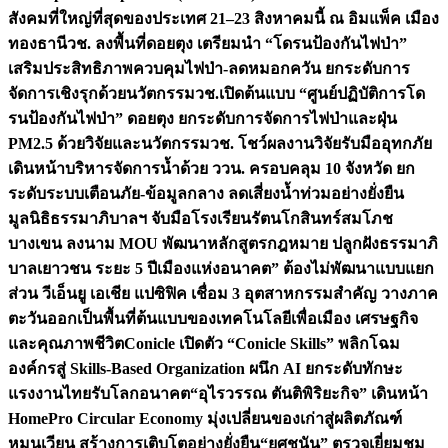
สังคมที่ใหญ่ที่สุดของประเทศ 21–23 สิงหาคมนี้ ณ อิมแพ็ค เมือง
ทองธานี
วช. ลงพื้นที่ดอยตุง เตรียมนำ “โดรนป้องกันไฟป่า”
เสริมประสิทธิภาพควบคุมไฟป่า-ลดหมอกควัน ยกระดับการ
จัดการเชิงรุกด้วยนวัตกรรม
วช.เปิดต้นแบบ “ศูนย์ปฏิบัติการโด
รนป้องกันไฟป่า” ดอยตุง ยกระดับการจัดการไฟป่าและฝุ่น
PM2.5 ด้วยวิจัยและนวัตกรรม
วช. โชว์ผลงานวิจัยรับมืออุทกภัย
เดินหน้าบริหารจัดการน้ำด้วย ววน. ครอบคลุม 10 จังหวัด ยก
ระดับระบบเตือนภัย-ข้อมูลกลาง ลดเสี่ยงน้ำท่วมอย่างยั่งยืน
มูลนิธิธรรมาภิบาลฯ จับมือโรงเรียนรัตนโกสินทร์สมโภช
บางเขน ลงนาม MOU พัฒนาหลักสูตรกฎหมาย ปลูกฝังธรรมาภิ
บาลเยาวชน ระยะ 5 ปี
เมืองแห่งอนาคต” ต้องไม่พัฒนาแบบแยก
ส่วน วีเอ็นยู เอเชีย แปซิฟิค เชื่อม 3 อุตสาหกรรมสำคัญ วางภาค
ตะวันออกเป็นพื้นที่ต้นแบบของเทคโนโลยีเพื่อเมือง เศรษฐกิจ
และคุณภาพชีวิต
Conicle เปิดตัว “Conicle Skills” พลิกโฉม
องค์กรสู่ Skills-Based Organization ผนึก AI ยกระดับทักษะ
แรงงานไทยรับโลกอนาคต
“อุไรวรรณ ตันติพิริยะกิจ” เดินหน้า
HomePro Circular Economy มุ่งเปลี่ยนของเก่าสู่ผลิตภัณฑ์
หมุนเวียน สร้างการเติบโตอย่างยั่งยืน
“ยศชนัน” ตรวจเยี่ยมชม