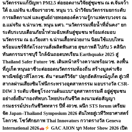
นวัตกรรมแก้ปัญหา PM2.5 ต่อยอดงานวิจัยสู่ชุมชน ณ ต.จันจว้า
ใต้ อ.แม่จัน จ.เชียงราย
วช. หนุน วว. นำวิจัยนวัตกรรมยกระดับ
การผลิตกาแฟ และศูนย์ถ่ายทอดองค์ความรู้กาแฟครบวงจร ณ
อ.แม่จริม จ.น่าน
วช. หนุน มศว. “นวัตกรรมเพื่อน้ำที่มั่นคง” ยก
ระดับระบบเตือนภัยน้ำท่วมฉับพลันสู่ชุมชน พร้อมส่งมอบ
นวัตกรรม ณ อ.เวียงสา จ.น่าน
เสื้อหน่วยงาน นิยมใช้แบบไหน
พร้อมแชร์พิกัดโรงงานสั่งผลิต
ฟันสวย สุขภาพดี ไปกับ 5 คลินิก
ทันตกรรมราชบุรี ใกล้ฉัน
ถอดบทเรียน Earthquake 2025 สู่
Thailand Safer Future วช. เดินหน้าสร้างความพร้อม
วช. ลงพื้น
ที่ภูเก็ต หนุนอาชีวะต่อยอดนวัตกรรมท้องถิ่น สร้างมูลค่าเชิง
พาณิชย์สู่เวทีโลก
วช. ดัน “ดนตรีวิจัย” ปลุกอัตลักษณ์ภูเก็ต สู่เวที
สากลผ่านเสียงซิมโฟนี
กระทรวงอุตสาหกรรม มอบรางวัล CSR-
DIW 3 ระดับ เชิดชูโรงงานต้นแบบ“อุตสาหกรรมดี อยู่คู่ชุมชน
อย่างยั่งยืน”
กองทัพบก-ไทยประกันชีวิต ลงนามต่อสัญญา
กรมธรรม์ประกันชีวิตทหาร ปีที่ 40
วช. ผนึก STS forum เตรียม
จัด Japan–Thailand Symposium 2026 ดันไทยสู่เวทีวิทยาศาสตร์
โลก
วช. โชว์ศักยภาพ Thai Innovators กวาดรางวัล Geneva
International 2026
GAC AION บุก Motor Show 2026 เปิด