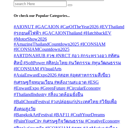
Search
for:
Or check our Popular Categories...
#AIONUT #GACAION #CarOfTheYear2026 #EVThailand
#รถยนต์ไฟฟ้า #GACAIONThailand #HatchbackEV
#MotorShow2026
#AmazingThailandCountdown2025 #ICONSIAM
#ICONSIAMCountdown2025
#ARTDNAHUB #วช #NRCT #อว #กระทรวงอว #ทัศน
ศิลป์ #SoftPower #ศิลปะไทย #นวัตกรรม #ทุนวัฒนธรรม
#ICONSIAM #VisualArts
#AsiaEnwastExpo2026 #สอท #อุตสาหกรรมสีเขียว
#เศรษฐกิจหมุนเวียน #พลังงานสะอาด #ESG
#EnwastExpo #GreenFuture #CircularEconomy
#ThailandIndustry #สิ่งแวดล้อมยั่งยืน
#BaliChoralFestival #วงปล่อยแก่ประเทศไทย #วิจัยเพื่อ
สังคมสูงวัย
#BangkokArtFestival #BAF11 #CraftYourDreams
#PaintYourCity #เศรษฐกิจวัฒนธรรม #CreativeEconomy