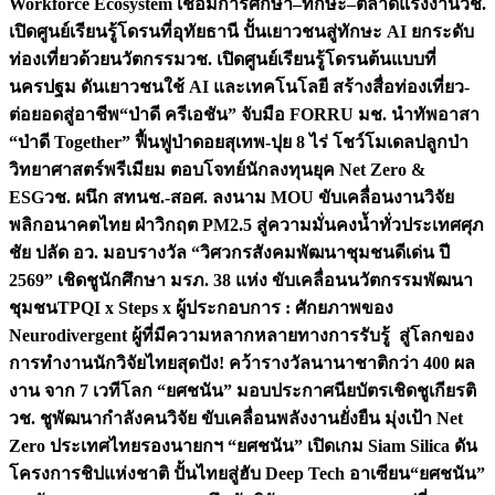
Workforce Ecosystem เชื่อมการศึกษา–ทักษะ–ตลาดแรงงาน
วช.
เปิดศูนย์เรียนรู้โดรนที่อุทัยธานี ปั้นเยาวชนสู่ทักษะ AI ยกระดับ
ท่องเที่ยวด้วยนวัตกรรม
วช. เปิดศูนย์เรียนรู้โดรนต้นแบบที่
นครปฐม ดันเยาวชนใช้ AI และเทคโนโลยี สร้างสื่อท่องเที่ยว-
ต่อยอดสู่อาชีพ
“ป่าดี ครีเอชัน” จับมือ FORRU มช. นำทัพอาสา
“ป่าดี Together” ฟื้นฟูป่าดอยสุเทพ-ปุย 8 ไร่ โชว์โมเดลปลูกป่า
วิทยาศาสตร์พรีเมียม ตอบโจทย์นักลงทุนยุค Net Zero &
ESG
วช. ผนึก สทนช.-สอศ. ลงนาม MOU ขับเคลื่อนงานวิจัย
พลิกอนาคตไทย ฝ่าวิกฤต PM2.5 สู่ความมั่นคงน้ำทั่วประเทศ
ศุภ
ชัย ปลัด อว. มอบรางวัล “วิศวกรสังคมพัฒนาชุมชนดีเด่น ปี
2569” เชิดชูนักศึกษา มรภ. 38 แห่ง ขับเคลื่อนนวัตกรรมพัฒนา
ชุมชน
TPQI x Steps x ผู้ประกอบการ : ศักยภาพของ
Neurodivergent ผู้ที่มีความหลากหลายทางการรับรู้ สู่โลกของ
การทำงาน
นักวิจัยไทยสุดปัง! คว้ารางวัลนานาชาติกว่า 400 ผล
งาน จาก 7 เวทีโลก “ยศชนัน” มอบประกาศนียบัตรเชิดชูเกียรติ
วช. ชูพัฒนากำลังคนวิจัย ขับเคลื่อนพลังงานยั่งยืน มุ่งเป้า Net
Zero ประเทศไทย
รองนายกฯ “ยศชนัน” เปิดเกม Siam Silica ดัน
โครงการชิปแห่งชาติ ปั้นไทยสู่ฮับ Deep Tech อาเซียน
“ยศชนัน”