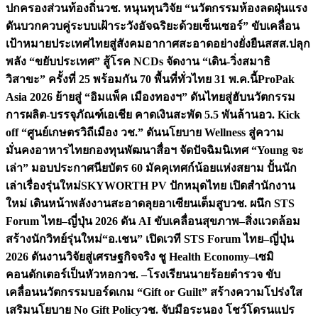
ปกครองส่วนท้องถิ่น
วช. หนุนทุนวิจัย “นวัตกรรมห้องลดฝุ่นแรง
ดันบวกควบคู่ระบบเฝ้าระวังอัจฉริยะด้วยเซ็นเซอร์” ขับเคลื่อน
เป้าหมายประเทศไทยสู่สังคมอากาศสะอาดอย่างยั่งยืน
สสส.ปลุก
พลัง “ขยับประเทศ” สู้โรค NCDs จัดงาน “เดิน-วิ่งสมาธิ
วิสาขะ” ครั้งที่ 25 พร้อมกัน 70 พื้นที่ทั่วไทย 31 พ.ค.นี้
ProPak
Asia 2026 ย้ายสู่ “อิมแพ็ค เมืองทองฯ” ดันไทยสู่ฮับนวัตกรรม
การผลิต-บรรจุภัณฑ์เอเชีย คาดเงินสะพัด 5.5 พันล้าน
อว. Kick
off “ศูนย์เกษตรวิถีเมือง วช.” ดันนโยบาย Wellness สู่ความ
มั่นคงอาหารไทย
กองทุนพัฒนาสื่อฯ จัดปัจฉิมนิเทศ “Young จะ
เล่า” มอบประกาศนียบัตร 60 มัคคุเทศก์น้อยแห่งสยาม ปั้นนัก
เล่าเรื่องรุ่นใหม่
SKYWORTH PV ปักหมุดไทย เปิดสำนักงาน
ใหม่ เดินหน้าพลังงานสะอาดลุยอาเซียนเต็มสูบ
วช. ผนึก STS
Forum ไทย–ญี่ปุ่น 2026 ดัน AI ขับเคลื่อนสุขภาพ–สิ่งแวดล้อม
สร้างนักวิทย์รุ่นใหม่
“อ.เชน” เปิดเวที STS Forum ไทย–ญี่ปุ่น
2026 ดันงานวิจัยสู่เศรษฐกิจจริง ชู Health Economy–เซมิ
คอนดักเตอร์เป็นหัวหอก
วช. –โรงเรียนนายร้อยตำรวจ ขับ
เคลื่อนนวัตกรรมบอร์ดเกม “Gift or Guilt” สร้างความโปร่งใส
เสริมนโยบาย No Gift Policy
วช. จับมือระนอง โชว์โดรนแปร