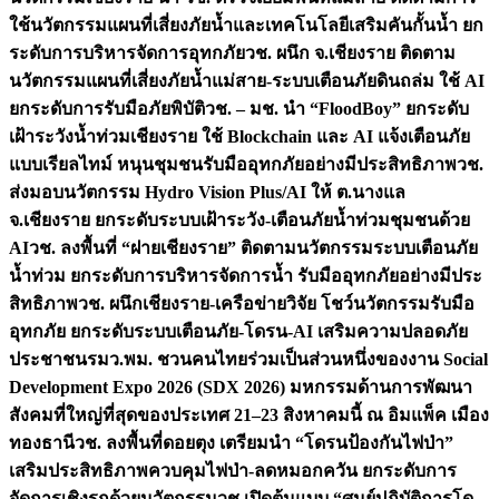
ใช้นวัตกรรมแผนที่เสี่ยงภัยน้ำและเทคโนโลยีเสริมคันกั้นน้ำ ยก
ระดับการบริหารจัดการอุทกภัย
วช. ผนึก จ.เชียงราย ติดตาม
นวัตกรรมแผนที่เสี่ยงภัยน้ำแม่สาย-ระบบเตือนภัยดินถล่ม ใช้ AI
ยกระดับการรับมือภัยพิบัติ
วช. – มช. นำ “FloodBoy” ยกระดับ
เฝ้าระวังน้ำท่วมเชียงราย ใช้ Blockchain และ AI แจ้งเตือนภัย
แบบเรียลไทม์ หนุนชุมชนรับมืออุทกภัยอย่างมีประสิทธิภาพ
วช.
ส่งมอบนวัตกรรม Hydro Vision Plus/AI ให้ ต.นางแล
จ.เชียงราย ยกระดับระบบเฝ้าระวัง-เตือนภัยน้ำท่วมชุมชนด้วย
AI
วช. ลงพื้นที่ “ฝายเชียงราย” ติดตามนวัตกรรมระบบเตือนภัย
น้ำท่วม ยกระดับการบริหารจัดการน้ำ รับมืออุทกภัยอย่างมีประ
สิทธิภาพ
วช. ผนึกเชียงราย-เครือข่ายวิจัย โชว์นวัตกรรมรับมือ
อุทกภัย ยกระดับระบบเตือนภัย-โดรน-AI เสริมความปลอดภัย
ประชาชน
รมว.พม. ชวนคนไทยร่วมเป็นส่วนหนึ่งของงาน Social
Development Expo 2026 (SDX 2026) มหกรรมด้านการพัฒนา
สังคมที่ใหญ่ที่สุดของประเทศ 21–23 สิงหาคมนี้ ณ อิมแพ็ค เมือง
ทองธานี
วช. ลงพื้นที่ดอยตุง เตรียมนำ “โดรนป้องกันไฟป่า”
เสริมประสิทธิภาพควบคุมไฟป่า-ลดหมอกควัน ยกระดับการ
จัดการเชิงรุกด้วยนวัตกรรม
วช.เปิดต้นแบบ “ศูนย์ปฏิบัติการโด