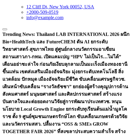
12 Cliff Dt, New York 00052, USA
+2000-509-0519
info@example.com
Trending News:
Thailand LAB INTERNATIONAL 2026 ผนึก
Bio+HealthTech และ FutureCHEM ดัน AI ยกระดับ
วิทยาศาสตร์-สุขภาพไทย สู่ศูนย์กลางนวัตกรรมอาเซียน
สถานเสาวภา-กทม. เปิดแคมเปญ “HPV ไม่เป็นไร…ไม่ได้”
เตือนอย่าชะล่าใจ ก่อนภัยเงียบลุกลามเป็นมะเร็ง
เมืองทองธานี
ขึ้นแท่น เขตส่งเสริมเมืองอัจฉริยะ มุ่งยกระดับเทคโนโลยี สิ่ง
แวดล้อม ปักหมุด เมืองอัจฉริยะมีชีวิต ขับเคลื่อนเศรษฐกิจ
วช.
เดินหน้าขับเคลื่อน “รางวัลธัชชา” ยกย่องผู้สร้างคุณูปการด้าน
สังคมศาสตร์ มนุษยศาสตร์ และศิลปกรรมศาสตร์ สร้างแรง
บันดาลใจและต่อยอดงานวิจัยสู่การพัฒนาประเทศ
วช. หนุน
นโยบาย Local Growth Engine ยกระดับทุเรียนต้นแม่น้ำมูลโค
ราช ตั้ง 9 ศูนย์ชุมชนเกษตรรักษ์โลก ขับเคลื่อนเกษตรด้วยวิจัย
และนวัตกรรม
สสว. ปลื้มงาน “OSS & SMEs GROW
TOGETHER FAIR 2026” ที่สงขลาประสบความสำเร็จ สร้าง