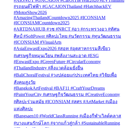
#AIONUT #GACAION #CarOfTheYear2026 #EVThailand
#รถยนต์ไฟฟ้า #GACAIONThailand #HatchbackEV
#MotorShow2026
#AmazingThailandCountdown2025 #ICONSIAM
#ICONSIAMCountdown2025
#ARTDNAHUB #วช #NRCT #อว #กระทรวงอว #ทัศน
ศิลป์ #SoftPower #ศิลปะไทย #นวัตกรรม #ทุนวัฒนธรรม
#ICONSIAM #VisualArts
#AsiaEnwastExpo2026 #สอท #อุตสาหกรรมสีเขียว
#เศรษฐกิจหมุนเวียน #พลังงานสะอาด #ESG
#EnwastExpo #GreenFuture #CircularEconomy
#ThailandIndustry #สิ่งแวดล้อมยั่งยืน
#BaliChoralFestival #วงปล่อยแก่ประเทศไทย #วิจัยเพื่อ
สังคมสูงวัย
#BangkokArtFestival #BAF11 #CraftYourDreams
#PaintYourCity #เศรษฐกิจวัฒนธรรม #CreativeEconomy
#ศิลปะร่วมสมัย #ICONSIAM #สศร #ArtMarket #เมือง
แห่งศิลปะ
#Bangsaen10 #WorldClassRunning #เมืองกีฬาเวิลด์คลาส
#บางแสนรักษ์โลก #จากแก้วสู่กล้า #SustainableRunning