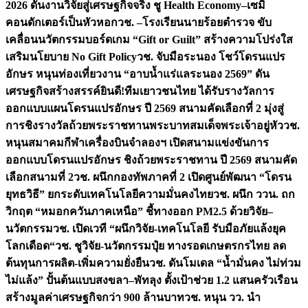
2026 ดันงานวิจัยสู่เศรษฐกิจจริง ชู Health Economy–เซมิ
คอนดักเตอร์เป็นหัวหอก
วช. –โรงเรียนนายร้อยตำรวจ ขับ
เคลื่อนนวัตกรรมบอร์ดเกม “Gift or Guilt” สร้างความโปร่งใส
เสริมนโยบาย No Gift Policy
วช. จับมือระนอง โชว์โดรนแปร
อักษร หนุนท่องเที่ยวงาน “อาบน้ำแร่แลระนอง 2569” ดัน
เศรษฐกิจสร้างสรรค์
ยินดี!ทีมเยาวชนไทย ได้รับรางวัลการ
ออกแบบแผนโดรนแปรอักษร ปี 2569 สนามคัดเลือกที่ 2 มุ่งสู่
การชิงรางวัลถ้วยพระราชทานพระบาทสมเด็จพระเจ้าอยู่หัว
วช.
หนุนสมาคมกีฬาเครื่องบินจำลองฯ เปิดสนามแข่งขันการ
ออกแบบโดรนแปรอักษร ชิงถ้วยพระราชทาน ปี 2569 สนามคัด
เลือกสนามที่ 2
วช. ผนึกกองทัพภาคที่ 2 เปิดศูนย์พัฒนา “โดรน
ยุทธวิธี” ยกระดับเทคโนโลยีความมั่นคงไทย
วช. ผนึก ววน. ถก
วิกฤต “หมอกควันภาคเหนือ” ชี้ทางออก PM2.5 ด้วยวิจัย–
นวัตกรรม
วช. เปิดเวที “ผนึกวิจัย-เทคโนโลยี รับมือภัยแล้งยุค
โลกเดือด“
วช. ชูวิจัย-นวัตกรรมปุ๋ย ทางรอดเกษตรกรไทย ลด
ต้นทุนการผลิต-เพิ่มความยั่งยืน
วช. ดันโมเดล “น้ำมั่นคง ไม่ท่วม
ไม่แล้ง” ปั้นต้นแบบสงขลา–พัทลุง ตั้งเป้าช่วย 1.2 แสนครัวเรือน
สร้างมูลค่าเศรษฐกิจกว่า 900 ล้านบาท
วช. หนุน วว. นำ