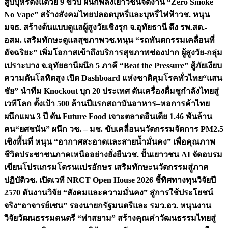
สูบบุหรี่ตั้งแต่วัย 9 ขวบ ผนึกพลังเยาวชนจัดงาน “Zero Smoke
No Vape” สร้างสังคมไทยปลอดบุหรี่และบุหรี่ไฟฟ้า
วช. หนุน
มจธ. สร้างต้นแบบดูแลผู้สูงวัยเชิงรุก จ.อุทัยธานี ดึง รพ.สต.-
อสม. เสริมทักษะดูแลสุขภาพ
วช.หนุน “รถทันตกรรมเคลื่อนที่
อัจฉริยะ” เพิ่มโอกาสเข้าถึงบริการสุขภาพช่องปาก ผู้สูงวัย-กลุ่ม
เปราะบาง จ.อุทัยธานี
ผนึก 5 ภาคี “Beat the Pressure” สู้ภัยเงียบ
ความดันโลหิตสูง เปิด Dashboard แห่งชาติคุมโรคทั่วไทย
“แสน
ชัย” นำทีม Knockout บุก 20 ประเทศ ดันเครื่องดื่มชูกำลังไทยสู่
เวทีโลก ตั้งเป้า 500 ล้านปีแรก
สถาบันอาหาร–หอการค้าไทย
ผนึกแผน 3 ปี ดัน Future Food เจาะตลาดอินเดีย 1.46 พันล้าน
คน
“ยศชนัน” ผนึก วช. – มช. ขับเคลื่อนนวัตกรรมจัดการ PM2.5
เชิงพื้นที่ หนุน “อากาศสะอาดและสายน้ำมั่นคง” เพื่อคุณภาพ
ชีวิตประชาชนภาคเหนืออย่างยั่งยืน
วช. ปั้นเยาวชน AI จัดอบรม
เขียนโปรแกรมโดรนแปรอักษร เสริมทักษะนวัตกรรมสู่ภาค
ปฏิบัติ
วช. เปิดเวที NRCT Open House 2026 ชี้ทิศทางทุนวิจัยปี
2570 ดันงานวิจัย “สังคมและความมั่นคง” สู่การใช้ประโยชน์
จริง
“อาจารย์เชน” รองนายกรัฐมนตรีและ รมว.อว. หนุนงาน
วิจัยวัฒนธรรมดนตรี “ท่าสยาม” สร้างคุณค่าวัฒนธรรมไทยสู่