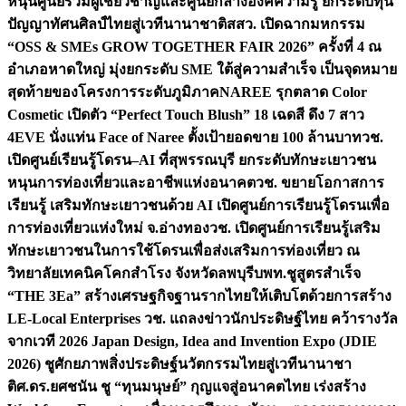
หนุนศูนย์รวมผู้เชี่ยวชาญและศูนย์กลางองค์ความรู้ ยกระดับทุน
ปัญญาทัศนศิลป์ไทยสู่เวทีนานาชาติ
สสว. เปิดฉากมหกรรม
“OSS & SMEs GROW TOGETHER FAIR 2026” ครั้งที่ 4 ณ
อำเภอหาดใหญ่ มุ่งยกระดับ SME ใต้สู่ความสำเร็จ เป็นจุดหมาย
สุดท้ายของโครงการระดับภูมิภาค
NAREE รุกตลาด Color
Cosmetic เปิดตัว “Perfect Touch Blush” 18 เฉดสี ดึง 7 สาว
4EVE นั่งแท่น Face of Naree ตั้งเป้ายอดขาย 100 ล้านบาท
วช.
เปิดศูนย์เรียนรู้โดรน–AI ที่สุพรรณบุรี ยกระดับทักษะเยาวชน
หนุนการท่องเที่ยวและอาชีพแห่งอนาคต
วช. ขยายโอกาสการ
เรียนรู้ เสริมทักษะเยาวชนด้วย AI เปิดศูนย์การเรียนรู้โดรนเพื่อ
การท่องเที่ยวแห่งใหม่ จ.อ่างทอง
วช. เปิดศูนย์การเรียนรู้เสริม
ทักษะเยาวชนในการใช้โดรนเพื่อส่งเสริมการท่องเที่ยว ณ
วิทยาลัยเทคนิคโคกสำโรง จังหวัดลพบุรี
บพท.ชูสูตรสำเร็จ
“THE 3Ea” สร้างเศรษฐกิจฐานรากไทยให้เติบโตด้วยการสร้าง
LE-Local Enterprises
วช. แถลงข่าวนักประดิษฐ์ไทย คว้ารางวัล
จากเวที 2026 Japan Design, Idea and Invention Expo (JDIE
2026) ชูศักยภาพสิ่งประดิษฐ์นวัตกรรมไทยสู่เวทีนานาชา
ติ
ศ.ดร.ยศชนัน ชู “ทุนมนุษย์” กุญแจสู่อนาคตไทย เร่งสร้าง