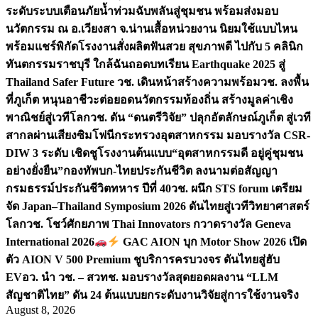
ระดับระบบเตือนภัยน้ำท่วมฉับพลันสู่ชุมชน พร้อมส่งมอบ
นวัตกรรม ณ อ.เวียงสา จ.น่าน
เสื้อหน่วยงาน นิยมใช้แบบไหน
พร้อมแชร์พิกัดโรงงานสั่งผลิต
ฟันสวย สุขภาพดี ไปกับ 5 คลินิก
ทันตกรรมราชบุรี ใกล้ฉัน
ถอดบทเรียน Earthquake 2025 สู่
Thailand Safer Future วช. เดินหน้าสร้างความพร้อม
วช. ลงพื้น
ที่ภูเก็ต หนุนอาชีวะต่อยอดนวัตกรรมท้องถิ่น สร้างมูลค่าเชิง
พาณิชย์สู่เวทีโลก
วช. ดัน “ดนตรีวิจัย” ปลุกอัตลักษณ์ภูเก็ต สู่เวที
สากลผ่านเสียงซิมโฟนี
กระทรวงอุตสาหกรรม มอบรางวัล CSR-
DIW 3 ระดับ เชิดชูโรงงานต้นแบบ“อุตสาหกรรมดี อยู่คู่ชุมชน
อย่างยั่งยืน”
กองทัพบก-ไทยประกันชีวิต ลงนามต่อสัญญา
กรมธรรม์ประกันชีวิตทหาร ปีที่ 40
วช. ผนึก STS forum เตรียม
จัด Japan–Thailand Symposium 2026 ดันไทยสู่เวทีวิทยาศาสตร์
โลก
วช. โชว์ศักยภาพ Thai Innovators กวาดรางวัล Geneva
International 2026
GAC AION บุก Motor Show 2026 เปิด
ตัว AION V 500 Premium ชูบริการครบวงจร ดันไทยสู่ฮับ
EV
อว. นำ วช. – สวทช. มอบรางวัลสุดยอดผลงาน “LLM
สัญชาติไทย” ดัน 24 ต้นแบบยกระดับงานวิจัยสู่การใช้งานจริง
August 8, 2026