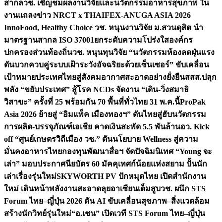
สากล
วช. เชิญชมผลงานวิจัยและนวัตกรรมอาหารสุขภาพ ใน
งานแถลงข่าว NRCT x THAIFEX-ANUGA ASIA 2026
InnoFood, Healthy Choice
วช. หนุนงานวิจัย ม.สวนดุสิต นำ
มาตรฐานสากล ISO 37001ยกระดับความโปร่งใสองค์กร
ปกครองส่วนท้องถิ่น
วช. หนุนทุนวิจัย “นวัตกรรมห้องลดฝุ่นแรง
ดันบวกควบคู่ระบบเฝ้าระวังอัจฉริยะด้วยเซ็นเซอร์” ขับเคลื่อน
เป้าหมายประเทศไทยสู่สังคมอากาศสะอาดอย่างยั่งยืน
สสส.ปลุก
พลัง “ขยับประเทศ” สู้โรค NCDs จัดงาน “เดิน-วิ่งสมาธิ
วิสาขะ” ครั้งที่ 25 พร้อมกัน 70 พื้นที่ทั่วไทย 31 พ.ค.นี้
ProPak
Asia 2026 ย้ายสู่ “อิมแพ็ค เมืองทองฯ” ดันไทยสู่ฮับนวัตกรรม
การผลิต-บรรจุภัณฑ์เอเชีย คาดเงินสะพัด 5.5 พันล้าน
อว. Kick
off “ศูนย์เกษตรวิถีเมือง วช.” ดันนโยบาย Wellness สู่ความ
มั่นคงอาหารไทย
กองทุนพัฒนาสื่อฯ จัดปัจฉิมนิเทศ “Young จะ
เล่า” มอบประกาศนียบัตร 60 มัคคุเทศก์น้อยแห่งสยาม ปั้นนัก
เล่าเรื่องรุ่นใหม่
SKYWORTH PV ปักหมุดไทย เปิดสำนักงาน
ใหม่ เดินหน้าพลังงานสะอาดลุยอาเซียนเต็มสูบ
วช. ผนึก STS
Forum ไทย–ญี่ปุ่น 2026 ดัน AI ขับเคลื่อนสุขภาพ–สิ่งแวดล้อม
สร้างนักวิทย์รุ่นใหม่
“อ.เชน” เปิดเวที STS Forum ไทย–ญี่ปุ่น