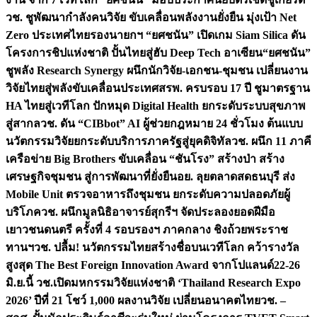
วช. ชูพัฒนากำลังคนวิจัย ขับเคลื่อนพลังงานยั่งยืน มุ่งเป้า Net
Zero ประเทศไทย
รองนายกฯ “ยศชนัน” เปิดเกม Siam Silica ดัน
โครงการชิปแห่งชาติ ปั้นไทยสู่ฮับ Deep Tech อาเซียน
“ยศชนัน”
ชูพลัง Research Synergy ผนึกนักวิจัย-เอกชน-ชุมชน เปลี่ยนงาน
วิจัยไทยสู่พลังขับเคลื่อนประเทศ
สรพ. ครบรอบ 17 ปี ชูมาตรฐาน
HA ไทยสู่เวทีโลก ปักหมุด Digital Health ยกระดับระบบสุขภาพ
สู่สากล
วช. ดัน “CIBbot” AI ผู้ช่วยกฎหมาย 24 ชั่วโมง ต้นแบบ
นวัตกรรมวิจัยยกระดับบริการภาครัฐสู่ยุคดิจิทัล
วช. ผนึก 11 ภาคี
เครือข่าย Big Brothers ขับเคลื่อน “ชันโรง” สร้างป่า สร้าง
เศรษฐกิจชุมชน สู่การพัฒนาที่ยั่งยืน
อย. ลุยตลาดสดธนบุรี ส่ง
Mobile Unit ตรวจอาหารถึงชุมชน ยกระดับความปลอดภัยผู้
บริโภค
วช. ผนึกมูลนิธิอาจารย์สุกรีฯ จัดประลองยอดฝีมือ
เยาวชนดนตรี ครั้งที่ 4 รอบรองฯ ภาคกลาง ชิงถ้วยพระราช
ทานฯ
วช. ปลื้ม! นวัตกรรมไทยสร้างชื่อบนเวทีโลก คว้ารางวัล
สูงสุด The Best Foreign Innovation Award จากโปแลนด์
22-26
มิ.ย.นี้ วช.เปิดมหกรรมวิจัยแห่งชาติ ‘Thailand Research Expo
2026’ ปีที่ 21 โชว์ 1,000 ผลงานวิจัย เปลี่ยนอนาคตไทย
วช. –