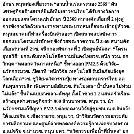
อักษร หนุนท่องเที่ยวงาน “อาบน้ำแร่แลระนอง 2569” ดัน
เศรษฐกิจสร้างสรรค์
ยินดี!ทีมเยาวชนไทย ได้รับรางวัลการ
ออกแบบแผนโดรนแปรอักษร ปี 2569 สนามคัดเลือกที่ 2 มุ่งสู่
การชิงรางวัลถ้วยพระราชทานพระบาทสมเด็จพระเจ้าอยู่หัว
วช.
หนุนสมาคมกีฬาเครื่องบินจำลองฯ เปิดสนามแข่งขันการ
ออกแบบโดรนแปรอักษร ชิงถ้วยพระราชทาน ปี 2569 สนามคัด
เลือกสนามที่ 2
วช. ผนึกกองทัพภาคที่ 2 เปิดศูนย์พัฒนา “โดรน
ยุทธวิธี” ยกระดับเทคโนโลยีความมั่นคงไทย
วช. ผนึก ววน. ถก
วิกฤต “หมอกควันภาคเหนือ” ชี้ทางออก PM2.5 ด้วยวิจัย–
นวัตกรรม
วช. เปิดเวที “ผนึกวิจัย-เทคโนโลยี รับมือภัยแล้งยุค
โลกเดือด“
วช. ชูวิจัย-นวัตกรรมปุ๋ย ทางรอดเกษตรกรไทย ลด
ต้นทุนการผลิต-เพิ่มความยั่งยืน
วช. ดันโมเดล “น้ำมั่นคง ไม่ท่วม
ไม่แล้ง” ปั้นต้นแบบสงขลา–พัทลุง ตั้งเป้าช่วย 1.2 แสนครัวเรือน
สร้างมูลค่าเศรษฐกิจกว่า 900 ล้านบาท
วช. หนุน วว. นำ
นวัตกรรมแก้ปัญหา PM2.5 ต่อยอดงานวิจัยสู่ชุมชน ณ ต.จันจว้า
ใต้ อ.แม่จัน จ.เชียงราย
วช. หนุน วว. นำวิจัยนวัตกรรมยกระดับ
การผลิตกาแฟ และศูนย์ถ่ายทอดองค์ความรู้กาแฟครบวงจร ณ
อ.แม่จริม จ.น่าน
วช. หนุน มศว. “นวัตกรรมเพื่อน้ำที่มั่นคง” ยก