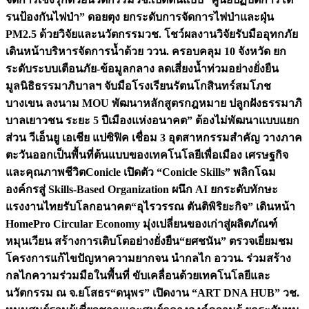
รนป้องกันไฟป่า” ดอยตุง ยกระดับการจัดการไฟป่าและฝุ่น
PM2.5 ด้วยวิจัยและนวัตกรรม
วช. โชว์ผลงานวิจัยรับมืออุทกภัย
เดินหน้าบริหารจัดการน้ำด้วย ววน. ครอบคลุม 10 จังหวัด ยก
ระดับระบบเตือนภัย-ข้อมูลกลาง ลดเสี่ยงน้ำท่วมอย่างยั่งยืน
มูลนิธิธรรมาภิบาลฯ จับมือโรงเรียนรัตนโกสินทร์สมโภช
บางเขน ลงนาม MOU พัฒนาหลักสูตรกฎหมาย ปลูกฝังธรรมาภิ
บาลเยาวชน ระยะ 5 ปี
เมืองแห่งอนาคต” ต้องไม่พัฒนาแบบแยก
ส่วน วีเอ็นยู เอเชีย แปซิฟิค เชื่อม 3 อุตสาหกรรมสำคัญ วางภาค
ตะวันออกเป็นพื้นที่ต้นแบบของเทคโนโลยีเพื่อเมือง เศรษฐกิจ
และคุณภาพชีวิต
Conicle เปิดตัว “Conicle Skills” พลิกโฉม
องค์กรสู่ Skills-Based Organization ผนึก AI ยกระดับทักษะ
แรงงานไทยรับโลกอนาคต
“อุไรวรรณ ตันติพิริยะกิจ” เดินหน้า
HomePro Circular Economy มุ่งเปลี่ยนของเก่าสู่ผลิตภัณฑ์
หมุนเวียน สร้างการเติบโตอย่างยั่งยืน
“ยศชนัน” ตรวจเยี่ยมชม
โครงการแก้ไขปัญหาความยากจน นำกลไก อววน. ร่วมสร้าง
กลไกความร่วมมือในพื้นที่ ขับเคลื่อนด้วยเทคโนโลยีและ
นวัตกรรม ณ จ.ยโสธร
“ดนุพร” เปิดงาน “ART DNA HUB” วช.