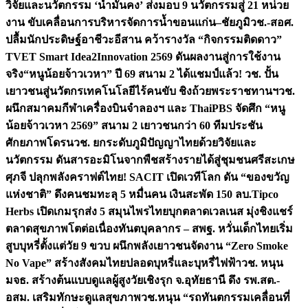
วิจัยและนวัตกรรม ‘น้ำมั่นคง’ ส่งมอบ 9 นวัตกรรมสู่ 21 หน่วย
งาน ขับเคลื่อนการบริหารจัดการน้ำขอนแก่น–ชัยภูมิ
วช.-สอศ.
ปลื้มนักประดิษฐ์อาชีวะอีสาน คว้ารางวัล “กิจกรรมติดดาว”
TVET Smart Idea2Innovation 2569 ดันผลงานสู่การใช้งาน
จริง
“หนูน้อยจ้าวเวหา” ปี 69 สนาม 2 ได้แชมป์แล้ว! วช. ปั้น
เยาวชนสู่นวัตกรเทคโนโลยีไร้คนขับ ชิงถ้วยพระราชทานฯ
วช.
ผนึกสมาคมกีฬาเครื่องบินจำลองฯ และ ThaiPBS จัดศึก “หนู
น้อยจ้าวเวหา 2569” สนาม 2 เยาวชนกว่า 60 ทีมประชัน
ศักยภาพโดรน
วช. ยกระดับภูมิปัญญาไทยด้วยวิจัยและ
นวัตกรรม ดันสารอะมิโนจากพืชสร้างรายได้สู่ชุมชนศรีสะเกษ
ศุภจี ปลุกพลังคราฟต์ไทย! SACIT เปิดเวทีโลก ดัน “ของขวัญ
แห่งชาติ” ดึงคนชมทะลุ 5 หมื่นคน เงินสะพัด 150 ลบ.
Tipco
Herbs เปิดเกมรุกส่ง 5 สมุนไพรไทยบุกตลาดเวลเนส มุ่งชิงแชร์
ตลาดสุขภาพโตต่อเนื่อง
ทันตบุคลากร – สพฐ. หวั่นเด็กไทยเริ่ม
สูบบุหรี่ตั้งแต่วัย 9 ขวบ ผนึกพลังเยาวชนจัดงาน “Zero Smoke
No Vape” สร้างสังคมไทยปลอดบุหรี่และบุหรี่ไฟฟ้า
วช. หนุน
มจธ. สร้างต้นแบบดูแลผู้สูงวัยเชิงรุก จ.อุทัยธานี ดึง รพ.สต.-
อสม. เสริมทักษะดูแลสุขภาพ
วช.หนุน “รถทันตกรรมเคลื่อนที่