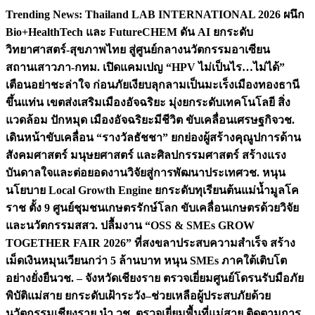
Skip
Trending News:
Thailand LAB INTERNATIONAL 2026 ผนึก
to
Bio+HealthTech และ FutureCHEM ดัน AI ยกระดับ
content
วิทยาศาสตร์-สุขภาพไทย สู่ศูนย์กลางนวัตกรรมอาเซียน
สถานเสาวภา-กทม. เปิดแคมเปญ “HPV ไม่เป็นไร…ไม่ได้”
เตือนอย่าชะล่าใจ ก่อนภัยเงียบลุกลามเป็นมะเร็ง
เมืองทองธานี
ขึ้นแท่น เขตส่งเสริมเมืองอัจฉริยะ มุ่งยกระดับเทคโนโลยี สิ่ง
แวดล้อม ปักหมุด เมืองอัจฉริยะมีชีวิต ขับเคลื่อนเศรษฐกิจ
วช.
เดินหน้าขับเคลื่อน “รางวัลธัชชา” ยกย่องผู้สร้างคุณูปการด้าน
สังคมศาสตร์ มนุษยศาสตร์ และศิลปกรรมศาสตร์ สร้างแรง
บันดาลใจและต่อยอดงานวิจัยสู่การพัฒนาประเทศ
วช. หนุน
นโยบาย Local Growth Engine ยกระดับทุเรียนต้นแม่น้ำมูลโค
ราช ตั้ง 9 ศูนย์ชุมชนเกษตรรักษ์โลก ขับเคลื่อนเกษตรด้วยวิจัย
และนวัตกรรม
สสว. ปลื้มงาน “OSS & SMEs GROW
TOGETHER FAIR 2026” ที่สงขลาประสบความสำเร็จ สร้าง
เม็ดเงินหมุนเวียนกว่า 5 ล้านบาท หนุน SMEs ภาคใต้เติบโต
อย่างยั่งยืน
วช. – จังหวัดเชียงราย ตรวจเยี่ยมศูนย์โดรนรับมือภัย
พิบัติแม่สาย ยกระดับเฝ้าระวัง–ช่วยเหลือผู้ประสบภัยด้วย
นวัตกรรม
เชียงราย นำ วช. ตรวจเยี่ยมพื้นที่แม่สาย ติดตามการ