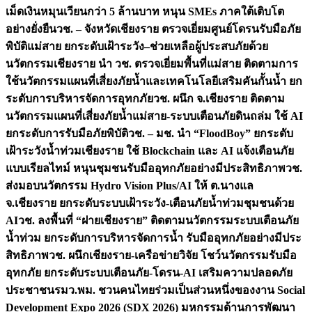
เม็ดเงินหมุนเวียนกว่า 5 ล้านบาท หนุน SMEs ภาคใต้เติบโต
อย่างยั่งยืน
วช. – จังหวัดเชียงราย ตรวจเยี่ยมศูนย์โดรนรับมือภัย
พิบัติแม่สาย ยกระดับเฝ้าระวัง–ช่วยเหลือผู้ประสบภัยด้วย
นวัตกรรม
เชียงราย นำ วช. ตรวจเยี่ยมพื้นที่แม่สาย ติดตามการ
ใช้นวัตกรรมแผนที่เสี่ยงภัยน้ำและเทคโนโลยีเสริมคันกั้นน้ำ ยก
ระดับการบริหารจัดการอุทกภัย
วช. ผนึก จ.เชียงราย ติดตาม
นวัตกรรมแผนที่เสี่ยงภัยน้ำแม่สาย-ระบบเตือนภัยดินถล่ม ใช้ AI
ยกระดับการรับมือภัยพิบัติ
วช. – มช. นำ “FloodBoy” ยกระดับ
เฝ้าระวังน้ำท่วมเชียงราย ใช้ Blockchain และ AI แจ้งเตือนภัย
แบบเรียลไทม์ หนุนชุมชนรับมืออุทกภัยอย่างมีประสิทธิภาพ
วช.
ส่งมอบนวัตกรรม Hydro Vision Plus/AI ให้ ต.นางแล
จ.เชียงราย ยกระดับระบบเฝ้าระวัง-เตือนภัยน้ำท่วมชุมชนด้วย
AI
วช. ลงพื้นที่ “ฝายเชียงราย” ติดตามนวัตกรรมระบบเตือนภัย
น้ำท่วม ยกระดับการบริหารจัดการน้ำ รับมืออุทกภัยอย่างมีประ
สิทธิภาพ
วช. ผนึกเชียงราย-เครือข่ายวิจัย โชว์นวัตกรรมรับมือ
อุทกภัย ยกระดับระบบเตือนภัย-โดรน-AI เสริมความปลอดภัย
ประชาชน
รมว.พม. ชวนคนไทยร่วมเป็นส่วนหนึ่งของงาน Social
Development Expo 2026 (SDX 2026) มหกรรมด้านการพัฒนา