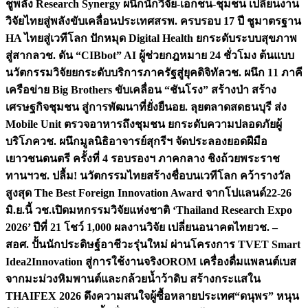
ชูพลัง Research Synergy ผนึกนักวิจัย-เอกชน-ชุมชน เปลี่ยนงาน
วิจัยไทยสู่พลังขับเคลื่อนประเทศ
สรพ. ครบรอบ 17 ปี ชูมาตรฐาน
HA ไทยสู่เวทีโลก ปักหมุด Digital Health ยกระดับระบบสุขภาพ
สู่สากล
วช. ดัน “CIBbot” AI ผู้ช่วยกฎหมาย 24 ชั่วโมง ต้นแบบ
นวัตกรรมวิจัยยกระดับบริการภาครัฐสู่ยุคดิจิทัล
วช. ผนึก 11 ภาคี
เครือข่าย Big Brothers ขับเคลื่อน “ชันโรง” สร้างป่า สร้าง
เศรษฐกิจชุมชน สู่การพัฒนาที่ยั่งยืน
อย. ลุยตลาดสดธนบุรี ส่ง
Mobile Unit ตรวจอาหารถึงชุมชน ยกระดับความปลอดภัยผู้
บริโภค
วช. ผนึกมูลนิธิอาจารย์สุกรีฯ จัดประลองยอดฝีมือ
เยาวชนดนตรี ครั้งที่ 4 รอบรองฯ ภาคกลาง ชิงถ้วยพระราช
ทานฯ
วช. ปลื้ม! นวัตกรรมไทยสร้างชื่อบนเวทีโลก คว้ารางวัล
สูงสุด The Best Foreign Innovation Award จากโปแลนด์
22-26
มิ.ย.นี้ วช.เปิดมหกรรมวิจัยแห่งชาติ ‘Thailand Research Expo
2026’ ปีที่ 21 โชว์ 1,000 ผลงานวิจัย เปลี่ยนอนาคตไทย
วช. –
สอศ. ปั้นนักประดิษฐ์อาชีวะรุ่นใหม่ ผ่านโครงการ TVET Smart
Idea2Innovation สู่การใช้งานจริง
OROM เครื่องดื่มแพลนต์เบส
จากมะม่วงหิมพานต์และกล้วยน้ำว้าดิบ สร้างกระแสใน
THAIFEX 2026 ดึงความสนใจผู้ซื้อหลายประเทศ
“ดนุพร” หนุน