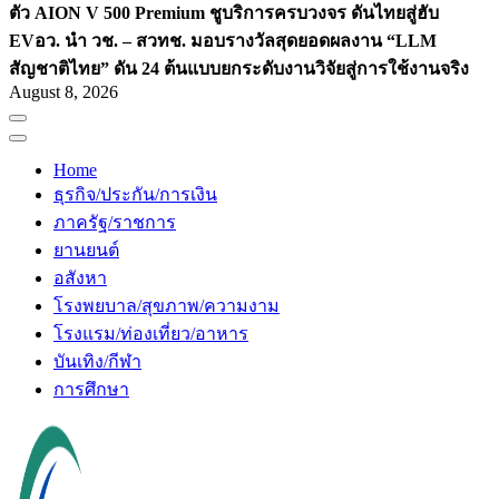
ตัว AION V 500 Premium ชูบริการครบวงจร ดันไทยสู่ฮับ
EV
อว. นำ วช. – สวทช. มอบรางวัลสุดยอดผลงาน “LLM
สัญชาติไทย” ดัน 24 ต้นแบบยกระดับงานวิจัยสู่การใช้งานจริง
August 8, 2026
Home
ธุรกิจ/ประกัน/การเงิน
ภาครัฐ/ราชการ
ยานยนต์
อสังหา
โรงพยบาล/สุขภาพ/ความงาม
โรงแรม/ท่องเที่ยว/อาหาร
บันเทิง/กีฬา
การศึกษา