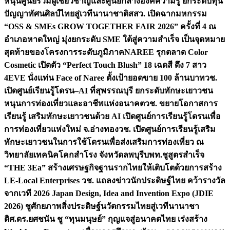
หนุนศูนย์รวมผู้เชี่ยวชาญและศูนย์กลางองค์ความรู้ ยกระดับทุน
ปัญญาทัศนศิลป์ไทยสู่เวทีนานาชาติ
สสว. เปิดฉากมหกรรม
“OSS & SMEs GROW TOGETHER FAIR 2026” ครั้งที่ 4 ณ
อำเภอหาดใหญ่ มุ่งยกระดับ SME ใต้สู่ความสำเร็จ เป็นจุดหมาย
สุดท้ายของโครงการระดับภูมิภาค
NAREE รุกตลาด Color
Cosmetic เปิดตัว “Perfect Touch Blush” 18 เฉดสี ดึง 7 สาว
4EVE นั่งแท่น Face of Naree ตั้งเป้ายอดขาย 100 ล้านบาท
วช.
เปิดศูนย์เรียนรู้โดรน–AI ที่สุพรรณบุรี ยกระดับทักษะเยาวชน
หนุนการท่องเที่ยวและอาชีพแห่งอนาคต
วช. ขยายโอกาสการ
เรียนรู้ เสริมทักษะเยาวชนด้วย AI เปิดศูนย์การเรียนรู้โดรนเพื่อ
การท่องเที่ยวแห่งใหม่ จ.อ่างทอง
วช. เปิดศูนย์การเรียนรู้เสริม
ทักษะเยาวชนในการใช้โดรนเพื่อส่งเสริมการท่องเที่ยว ณ
วิทยาลัยเทคนิคโคกสำโรง จังหวัดลพบุรี
บพท.ชูสูตรสำเร็จ
“THE 3Ea” สร้างเศรษฐกิจฐานรากไทยให้เติบโตด้วยการสร้าง
LE-Local Enterprises
วช. แถลงข่าวนักประดิษฐ์ไทย คว้ารางวัล
จากเวที 2026 Japan Design, Idea and Invention Expo (JDIE
2026) ชูศักยภาพสิ่งประดิษฐ์นวัตกรรมไทยสู่เวทีนานาชา
ติ
ศ.ดร.ยศชนัน ชู “ทุนมนุษย์” กุญแจสู่อนาคตไทย เร่งสร้าง