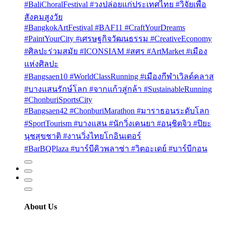
#BaliChoralFestival #วงปล่อยแก่ประเทศไทย #วิจัยเพื่อ
สังคมสูงวัย
#BangkokArtFestival #BAF11 #CraftYourDreams
#PaintYourCity #เศรษฐกิจวัฒนธรรม #CreativeEconomy
#ศิลปะร่วมสมัย #ICONSIAM #สศร #ArtMarket #เมือง
แห่งศิลปะ
#Bangsaen10 #WorldClassRunning #เมืองกีฬาเวิลด์คลาส
#บางแสนรักษ์โลก #จากแก้วสู่กล้า #SustainableRunning
#ChonburiSportsCity
#Bangsaen42 #ChonburiMarathon #มาราธอนระดับโลก
#SportTourism #บางแสน #นักวิ่งเคนยา #อนุชิตจิว #ปิยะ
นุชสุขชาติ #งานวิ่งไทยโกอินเตอร์
#BarBQPlaza #บาร์บีคิวพลาซ่า #วิตอะเดย์ #บาร์บีกอน
About Us