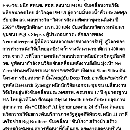
ESG
วช. ผนึก สทนช.-สอศ. ลงนาม MOU ขับเคลื่อนงานวิจัย
พลิกอนาคตไทย ฝ่าวิกฤต PM2.5 สู่ความมั่นคงน้ำทั่วประเทศ
ศุภ
ชัย ปลัด อว. มอบรางวัล “วิศวกรสังคมพัฒนาชุมชนดีเด่น ปี
2569” เชิดชูนักศึกษา มรภ. 38 แห่ง ขับเคลื่อนนวัตกรรมพัฒนา
ชุมชน
TPQI x Steps x ผู้ประกอบการ : ศักยภาพของ
Neurodivergent ผู้ที่มีความหลากหลายทางการรับรู้ สู่โลกของ
การทำงาน
นักวิจัยไทยสุดปัง! คว้ารางวัลนานาชาติกว่า 400 ผล
งาน จาก 7 เวทีโลก “ยศชนัน” มอบประกาศนียบัตรเชิดชูเกียรติ
วช. ชูพัฒนากำลังคนวิจัย ขับเคลื่อนพลังงานยั่งยืน มุ่งเป้า Net
Zero ประเทศไทย
รองนายกฯ “ยศชนัน” เปิดเกม Siam Silica ดัน
โครงการชิปแห่งชาติ ปั้นไทยสู่ฮับ Deep Tech อาเซียน
“ยศชนัน”
ชูพลัง Research Synergy ผนึกนักวิจัย-เอกชน-ชุมชน เปลี่ยนงาน
วิจัยไทยสู่พลังขับเคลื่อนประเทศ
สรพ. ครบรอบ 17 ปี ชูมาตรฐาน
HA ไทยสู่เวทีโลก ปักหมุด Digital Health ยกระดับระบบสุขภาพ
สู่สากล
วช. ดัน “CIBbot” AI ผู้ช่วยกฎหมาย 24 ชั่วโมง ต้นแบบ
นวัตกรรมวิจัยยกระดับบริการภาครัฐสู่ยุคดิจิทัล
วช. ผนึก 11 ภาคี
เครือข่าย Big Brothers ขับเคลื่อน “ชันโรง” สร้างป่า สร้าง
เศรษฐกิจชุมชน สู่การพัฒนาที่ยั่งยืน
อย. ลุยตลาดสดธนบุรี ส่ง