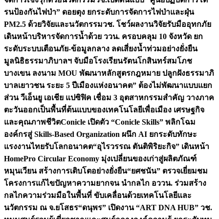
รนป้องกันไฟป่า” ดอยตุง ยกระดับการจัดการไฟป่าและฝุ่น
PM2.5 ด้วยวิจัยและนวัตกรรม
วช. โชว์ผลงานวิจัยรับมืออุทกภัย
เดินหน้าบริหารจัดการน้ำด้วย ววน. ครอบคลุม 10 จังหวัด ยก
ระดับระบบเตือนภัย-ข้อมูลกลาง ลดเสี่ยงน้ำท่วมอย่างยั่งยืน
มูลนิธิธรรมาภิบาลฯ จับมือโรงเรียนรัตนโกสินทร์สมโภช
บางเขน ลงนาม MOU พัฒนาหลักสูตรกฎหมาย ปลูกฝังธรรมาภิ
บาลเยาวชน ระยะ 5 ปี
เมืองแห่งอนาคต” ต้องไม่พัฒนาแบบแยก
ส่วน วีเอ็นยู เอเชีย แปซิฟิค เชื่อม 3 อุตสาหกรรมสำคัญ วางภาค
ตะวันออกเป็นพื้นที่ต้นแบบของเทคโนโลยีเพื่อเมือง เศรษฐกิจ
และคุณภาพชีวิต
Conicle เปิดตัว “Conicle Skills” พลิกโฉม
องค์กรสู่ Skills-Based Organization ผนึก AI ยกระดับทักษะ
แรงงานไทยรับโลกอนาคต
“อุไรวรรณ ตันติพิริยะกิจ” เดินหน้า
HomePro Circular Economy มุ่งเปลี่ยนของเก่าสู่ผลิตภัณฑ์
หมุนเวียน สร้างการเติบโตอย่างยั่งยืน
“ยศชนัน” ตรวจเยี่ยมชม
โครงการแก้ไขปัญหาความยากจน นำกลไก อววน. ร่วมสร้าง
กลไกความร่วมมือในพื้นที่ ขับเคลื่อนด้วยเทคโนโลยีและ
นวัตกรรม ณ จ.ยโสธร
“ดนุพร” เปิดงาน “ART DNA HUB” วช.