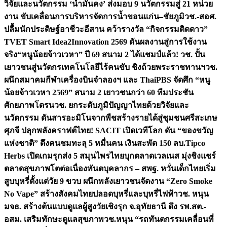
วิจัยและนวัตกรรม ‘น้ำมั่นคง’ ส่งมอบ 9 นวัตกรรมสู่ 21 หน่วย
งาน ขับเคลื่อนการบริหารจัดการน้ำขอนแก่น–ชัยภูมิ
วช.-สอศ.
ปลื้มนักประดิษฐ์อาชีวะอีสาน คว้ารางวัล “กิจกรรมติดดาว”
TVET Smart Idea2Innovation 2569 ดันผลงานสู่การใช้งาน
จริง
“หนูน้อยจ้าวเวหา” ปี 69 สนาม 2 ได้แชมป์แล้ว! วช. ปั้น
เยาวชนสู่นวัตกรเทคโนโลยีไร้คนขับ ชิงถ้วยพระราชทานฯ
วช.
ผนึกสมาคมกีฬาเครื่องบินจำลองฯ และ ThaiPBS จัดศึก “หนู
น้อยจ้าวเวหา 2569” สนาม 2 เยาวชนกว่า 60 ทีมประชัน
ศักยภาพโดรน
วช. ยกระดับภูมิปัญญาไทยด้วยวิจัยและ
นวัตกรรม ดันสารอะมิโนจากพืชสร้างรายได้สู่ชุมชนศรีสะเกษ
ศุภจี ปลุกพลังคราฟต์ไทย! SACIT เปิดเวทีโลก ดัน “ของขวัญ
แห่งชาติ” ดึงคนชมทะลุ 5 หมื่นคน เงินสะพัด 150 ลบ.
Tipco
Herbs เปิดเกมรุกส่ง 5 สมุนไพรไทยบุกตลาดเวลเนส มุ่งชิงแชร์
ตลาดสุขภาพโตต่อเนื่อง
ทันตบุคลากร – สพฐ. หวั่นเด็กไทยเริ่ม
สูบบุหรี่ตั้งแต่วัย 9 ขวบ ผนึกพลังเยาวชนจัดงาน “Zero Smoke
No Vape” สร้างสังคมไทยปลอดบุหรี่และบุหรี่ไฟฟ้า
วช. หนุน
มจธ. สร้างต้นแบบดูแลผู้สูงวัยเชิงรุก จ.อุทัยธานี ดึง รพ.สต.-
อสม. เสริมทักษะดูแลสุขภาพ
วช.หนุน “รถทันตกรรมเคลื่อนที่