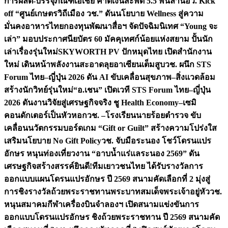
การผลิต-บรรจุภัณฑ์เอเชีย คาดเงินสะพัด 5.5 พันล้าน
อว. Kick
off “ศูนย์เกษตรวิถีเมือง วช.” ดันนโยบาย Wellness สู่ความ
มั่นคงอาหารไทย
กองทุนพัฒนาสื่อฯ จัดปัจฉิมนิเทศ “Young จะ
เล่า” มอบประกาศนียบัตร 60 มัคคุเทศก์น้อยแห่งสยาม ปั้นนัก
เล่าเรื่องรุ่นใหม่
SKYWORTH PV ปักหมุดไทย เปิดสำนักงาน
ใหม่ เดินหน้าพลังงานสะอาดลุยอาเซียนเต็มสูบ
วช. ผนึก STS
Forum ไทย–ญี่ปุ่น 2026 ดัน AI ขับเคลื่อนสุขภาพ–สิ่งแวดล้อม
สร้างนักวิทย์รุ่นใหม่
“อ.เชน” เปิดเวที STS Forum ไทย–ญี่ปุ่น
2026 ดันงานวิจัยสู่เศรษฐกิจจริง ชู Health Economy–เซมิ
คอนดักเตอร์เป็นหัวหอก
วช. –โรงเรียนนายร้อยตำรวจ ขับ
เคลื่อนนวัตกรรมบอร์ดเกม “Gift or Guilt” สร้างความโปร่งใส
เสริมนโยบาย No Gift Policy
วช. จับมือระนอง โชว์โดรนแปร
อักษร หนุนท่องเที่ยวงาน “อาบน้ำแร่แลระนอง 2569” ดัน
เศรษฐกิจสร้างสรรค์
ยินดี!ทีมเยาวชนไทย ได้รับรางวัลการ
ออกแบบแผนโดรนแปรอักษร ปี 2569 สนามคัดเลือกที่ 2 มุ่งสู่
การชิงรางวัลถ้วยพระราชทานพระบาทสมเด็จพระเจ้าอยู่หัว
วช.
หนุนสมาคมกีฬาเครื่องบินจำลองฯ เปิดสนามแข่งขันการ
ออกแบบโดรนแปรอักษร ชิงถ้วยพระราชทาน ปี 2569 สนามคัด