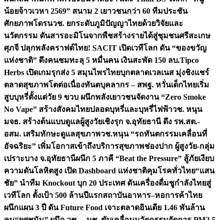
น้อยจ้าวเวหา 2569” สนาม 2 เยาวชนกว่า 60 ทีมประชัน
ศักยภาพโดรน
วช. ยกระดับภูมิปัญญาไทยด้วยวิจัยและ
นวัตกรรม ดันสารอะมิโนจากพืชสร้างรายได้สู่ชุมชนศรีสะเกษ
ศุภจี ปลุกพลังคราฟต์ไทย! SACIT เปิดเวทีโลก ดัน “ของขวัญ
แห่งชาติ” ดึงคนชมทะลุ 5 หมื่นคน เงินสะพัด 150 ลบ.
Tipco
Herbs เปิดเกมรุกส่ง 5 สมุนไพรไทยบุกตลาดเวลเนส มุ่งชิงแชร์
ตลาดสุขภาพโตต่อเนื่อง
ทันตบุคลากร – สพฐ. หวั่นเด็กไทยเริ่ม
สูบบุหรี่ตั้งแต่วัย 9 ขวบ ผนึกพลังเยาวชนจัดงาน “Zero Smoke
No Vape” สร้างสังคมไทยปลอดบุหรี่และบุหรี่ไฟฟ้า
วช. หนุน
มจธ. สร้างต้นแบบดูแลผู้สูงวัยเชิงรุก จ.อุทัยธานี ดึง รพ.สต.-
อสม. เสริมทักษะดูแลสุขภาพ
วช.หนุน “รถทันตกรรมเคลื่อนที่
อัจฉริยะ” เพิ่มโอกาสเข้าถึงบริการสุขภาพช่องปาก ผู้สูงวัย-กลุ่ม
เปราะบาง จ.อุทัยธานี
ผนึก 5 ภาคี “Beat the Pressure” สู้ภัยเงียบ
ความดันโลหิตสูง เปิด Dashboard แห่งชาติคุมโรคทั่วไทย
“แสน
ชัย” นำทีม Knockout บุก 20 ประเทศ ดันเครื่องดื่มชูกำลังไทยสู่
เวทีโลก ตั้งเป้า 500 ล้านปีแรก
สถาบันอาหาร–หอการค้าไทย
ผนึกแผน 3 ปี ดัน Future Food เจาะตลาดอินเดีย 1.46 พันล้าน
คน
“ยศชนัน” ผนึก วช. – มช. ขับเคลื่อนนวัตกรรมจัดการ PM2.5