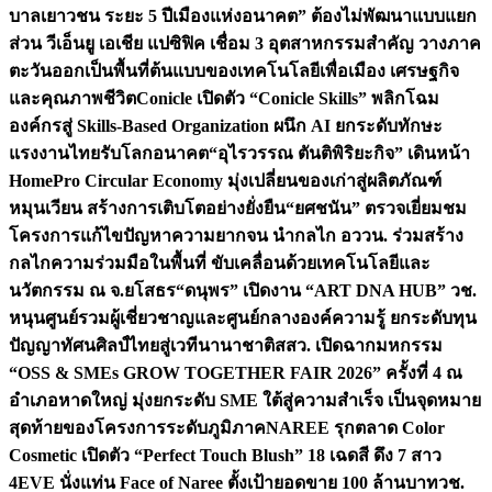
บาลเยาวชน ระยะ 5 ปี
เมืองแห่งอนาคต” ต้องไม่พัฒนาแบบแยก
ส่วน วีเอ็นยู เอเชีย แปซิฟิค เชื่อม 3 อุตสาหกรรมสำคัญ วางภาค
ตะวันออกเป็นพื้นที่ต้นแบบของเทคโนโลยีเพื่อเมือง เศรษฐกิจ
และคุณภาพชีวิต
Conicle เปิดตัว “Conicle Skills” พลิกโฉม
องค์กรสู่ Skills-Based Organization ผนึก AI ยกระดับทักษะ
แรงงานไทยรับโลกอนาคต
“อุไรวรรณ ตันติพิริยะกิจ” เดินหน้า
HomePro Circular Economy มุ่งเปลี่ยนของเก่าสู่ผลิตภัณฑ์
หมุนเวียน สร้างการเติบโตอย่างยั่งยืน
“ยศชนัน” ตรวจเยี่ยมชม
โครงการแก้ไขปัญหาความยากจน นำกลไก อววน. ร่วมสร้าง
กลไกความร่วมมือในพื้นที่ ขับเคลื่อนด้วยเทคโนโลยีและ
นวัตกรรม ณ จ.ยโสธร
“ดนุพร” เปิดงาน “ART DNA HUB” วช.
หนุนศูนย์รวมผู้เชี่ยวชาญและศูนย์กลางองค์ความรู้ ยกระดับทุน
ปัญญาทัศนศิลป์ไทยสู่เวทีนานาชาติ
สสว. เปิดฉากมหกรรม
“OSS & SMEs GROW TOGETHER FAIR 2026” ครั้งที่ 4 ณ
อำเภอหาดใหญ่ มุ่งยกระดับ SME ใต้สู่ความสำเร็จ เป็นจุดหมาย
สุดท้ายของโครงการระดับภูมิภาค
NAREE รุกตลาด Color
Cosmetic เปิดตัว “Perfect Touch Blush” 18 เฉดสี ดึง 7 สาว
4EVE นั่งแท่น Face of Naree ตั้งเป้ายอดขาย 100 ล้านบาท
วช.