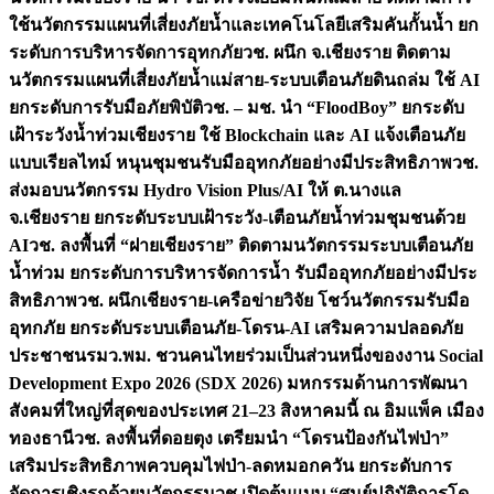
ใช้นวัตกรรมแผนที่เสี่ยงภัยน้ำและเทคโนโลยีเสริมคันกั้นน้ำ ยก
ระดับการบริหารจัดการอุทกภัย
วช. ผนึก จ.เชียงราย ติดตาม
นวัตกรรมแผนที่เสี่ยงภัยน้ำแม่สาย-ระบบเตือนภัยดินถล่ม ใช้ AI
ยกระดับการรับมือภัยพิบัติ
วช. – มช. นำ “FloodBoy” ยกระดับ
เฝ้าระวังน้ำท่วมเชียงราย ใช้ Blockchain และ AI แจ้งเตือนภัย
แบบเรียลไทม์ หนุนชุมชนรับมืออุทกภัยอย่างมีประสิทธิภาพ
วช.
ส่งมอบนวัตกรรม Hydro Vision Plus/AI ให้ ต.นางแล
จ.เชียงราย ยกระดับระบบเฝ้าระวัง-เตือนภัยน้ำท่วมชุมชนด้วย
AI
วช. ลงพื้นที่ “ฝายเชียงราย” ติดตามนวัตกรรมระบบเตือนภัย
น้ำท่วม ยกระดับการบริหารจัดการน้ำ รับมืออุทกภัยอย่างมีประ
สิทธิภาพ
วช. ผนึกเชียงราย-เครือข่ายวิจัย โชว์นวัตกรรมรับมือ
อุทกภัย ยกระดับระบบเตือนภัย-โดรน-AI เสริมความปลอดภัย
ประชาชน
รมว.พม. ชวนคนไทยร่วมเป็นส่วนหนึ่งของงาน Social
Development Expo 2026 (SDX 2026) มหกรรมด้านการพัฒนา
สังคมที่ใหญ่ที่สุดของประเทศ 21–23 สิงหาคมนี้ ณ อิมแพ็ค เมือง
ทองธานี
วช. ลงพื้นที่ดอยตุง เตรียมนำ “โดรนป้องกันไฟป่า”
เสริมประสิทธิภาพควบคุมไฟป่า-ลดหมอกควัน ยกระดับการ
จัดการเชิงรุกด้วยนวัตกรรม
วช.เปิดต้นแบบ “ศูนย์ปฏิบัติการโด