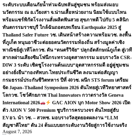
ระดับระบบเตือนภัยน้ำท่วมฉับพลันสู่ชุมชน พร้อมส่งมอบ
นวัตกรรม ณ อ.เวียงสา จ.น่าน
เสื้อหน่วยงาน นิยมใช้แบบไหน
พร้อมแชร์พิกัดโรงงานสั่งผลิต
ฟันสวย สุขภาพดี ไปกับ 5 คลินิก
ทันตกรรมราชบุรี ใกล้ฉัน
ถอดบทเรียน Earthquake 2025 สู่
Thailand Safer Future วช. เดินหน้าสร้างความพร้อม
วช. ลงพื้น
ที่ภูเก็ต หนุนอาชีวะต่อยอดนวัตกรรมท้องถิ่น สร้างมูลค่าเชิง
พาณิชย์สู่เวทีโลก
วช. ดัน “ดนตรีวิจัย” ปลุกอัตลักษณ์ภูเก็ต สู่เวที
สากลผ่านเสียงซิมโฟนี
กระทรวงอุตสาหกรรม มอบรางวัล CSR-
DIW 3 ระดับ เชิดชูโรงงานต้นแบบ“อุตสาหกรรมดี อยู่คู่ชุมชน
อย่างยั่งยืน”
กองทัพบก-ไทยประกันชีวิต ลงนามต่อสัญญา
กรมธรรม์ประกันชีวิตทหาร ปีที่ 40
วช. ผนึก STS forum เตรียม
จัด Japan–Thailand Symposium 2026 ดันไทยสู่เวทีวิทยาศาสตร์
โลก
วช. โชว์ศักยภาพ Thai Innovators กวาดรางวัล Geneva
International 2026
GAC AION บุก Motor Show 2026 เปิด
ตัว AION V 500 Premium ชูบริการครบวงจร ดันไทยสู่ฮับ
EV
อว. นำ วช. – สวทช. มอบรางวัลสุดยอดผลงาน “LLM
สัญชาติไทย” ดัน 24 ต้นแบบยกระดับงานวิจัยสู่การใช้งานจริง
August 7, 2026