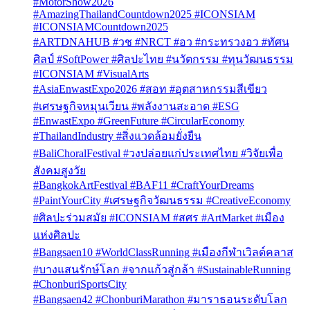
#MotorShow2026
#AmazingThailandCountdown2025 #ICONSIAM
#ICONSIAMCountdown2025
#ARTDNAHUB #วช #NRCT #อว #กระทรวงอว #ทัศน
ศิลป์ #SoftPower #ศิลปะไทย #นวัตกรรม #ทุนวัฒนธรรม
#ICONSIAM #VisualArts
#AsiaEnwastExpo2026 #สอท #อุตสาหกรรมสีเขียว
#เศรษฐกิจหมุนเวียน #พลังงานสะอาด #ESG
#EnwastExpo #GreenFuture #CircularEconomy
#ThailandIndustry #สิ่งแวดล้อมยั่งยืน
#BaliChoralFestival #วงปล่อยแก่ประเทศไทย #วิจัยเพื่อ
สังคมสูงวัย
#BangkokArtFestival #BAF11 #CraftYourDreams
#PaintYourCity #เศรษฐกิจวัฒนธรรม #CreativeEconomy
#ศิลปะร่วมสมัย #ICONSIAM #สศร #ArtMarket #เมือง
แห่งศิลปะ
#Bangsaen10 #WorldClassRunning #เมืองกีฬาเวิลด์คลาส
#บางแสนรักษ์โลก #จากแก้วสู่กล้า #SustainableRunning
#ChonburiSportsCity
#Bangsaen42 #ChonburiMarathon #มาราธอนระดับโลก