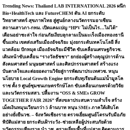
Skip
Trending News:
Thailand LAB INTERNATIONAL 2026 ผนึก
to
Bio+HealthTech และ FutureCHEM ดัน AI ยกระดับ
content
วิทยาศาสตร์-สุขภาพไทย สู่ศูนย์กลางนวัตกรรมอาเซียน
สถานเสาวภา-กทม. เปิดแคมเปญ “HPV ไม่เป็นไร…ไม่ได้”
เตือนอย่าชะล่าใจ ก่อนภัยเงียบลุกลามเป็นมะเร็ง
เมืองทองธานี
ขึ้นแท่น เขตส่งเสริมเมืองอัจฉริยะ มุ่งยกระดับเทคโนโลยี สิ่ง
แวดล้อม ปักหมุด เมืองอัจฉริยะมีชีวิต ขับเคลื่อนเศรษฐกิจ
วช.
เดินหน้าขับเคลื่อน “รางวัลธัชชา” ยกย่องผู้สร้างคุณูปการด้าน
สังคมศาสตร์ มนุษยศาสตร์ และศิลปกรรมศาสตร์ สร้างแรง
บันดาลใจและต่อยอดงานวิจัยสู่การพัฒนาประเทศ
วช. หนุน
นโยบาย Local Growth Engine ยกระดับทุเรียนต้นแม่น้ำมูลโค
ราช ตั้ง 9 ศูนย์ชุมชนเกษตรรักษ์โลก ขับเคลื่อนเกษตรด้วยวิจัย
และนวัตกรรม
สสว. ปลื้มงาน “OSS & SMEs GROW
TOGETHER FAIR 2026” ที่สงขลาประสบความสำเร็จ สร้าง
เม็ดเงินหมุนเวียนกว่า 5 ล้านบาท หนุน SMEs ภาคใต้เติบโต
อย่างยั่งยืน
วช. – จังหวัดเชียงราย ตรวจเยี่ยมศูนย์โดรนรับมือภัย
พิบัติแม่สาย ยกระดับเฝ้าระวัง–ช่วยเหลือผู้ประสบภัยด้วย
นวัตกรรม
เชียงราย นำ วช. ตรวจเยี่ยมพื้นที่แม่สาย ติดตามการ