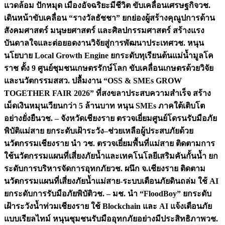
แวดล้อม ปักหมุด เมืองอัจฉริยะมีชีวิต ขับเคลื่อนเศรษฐกิจ
วช.
เดินหน้าขับเคลื่อน “รางวัลธัชชา” ยกย่องผู้สร้างคุณูปการด้าน
สังคมศาสตร์ มนุษยศาสตร์ และศิลปกรรมศาสตร์ สร้างแรง
บันดาลใจและต่อยอดงานวิจัยสู่การพัฒนาประเทศ
วช. หนุน
นโยบาย Local Growth Engine ยกระดับทุเรียนต้นแม่น้ำมูลโค
ราช ตั้ง 9 ศูนย์ชุมชนเกษตรรักษ์โลก ขับเคลื่อนเกษตรด้วยวิจัย
และนวัตกรรม
สสว. ปลื้มงาน “OSS & SMEs GROW
TOGETHER FAIR 2026” ที่สงขลาประสบความสำเร็จ สร้าง
เม็ดเงินหมุนเวียนกว่า 5 ล้านบาท หนุน SMEs ภาคใต้เติบโต
อย่างยั่งยืน
วช. – จังหวัดเชียงราย ตรวจเยี่ยมศูนย์โดรนรับมือภัย
พิบัติแม่สาย ยกระดับเฝ้าระวัง–ช่วยเหลือผู้ประสบภัยด้วย
นวัตกรรม
เชียงราย นำ วช. ตรวจเยี่ยมพื้นที่แม่สาย ติดตามการ
ใช้นวัตกรรมแผนที่เสี่ยงภัยน้ำและเทคโนโลยีเสริมคันกั้นน้ำ ยก
ระดับการบริหารจัดการอุทกภัย
วช. ผนึก จ.เชียงราย ติดตาม
นวัตกรรมแผนที่เสี่ยงภัยน้ำแม่สาย-ระบบเตือนภัยดินถล่ม ใช้ AI
ยกระดับการรับมือภัยพิบัติ
วช. – มช. นำ “FloodBoy” ยกระดับ
เฝ้าระวังน้ำท่วมเชียงราย ใช้ Blockchain และ AI แจ้งเตือนภัย
แบบเรียลไทม์ หนุนชุมชนรับมืออุทกภัยอย่างมีประสิทธิภาพ
วช.