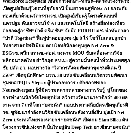
Workforce Ecosystem เชื่อมการศึกษา–ทักษะ–ตลาดแรงงาน
วช.
เปิดศูนย์เรียนรู้โดรนที่อุทัยธานี ปั้นเยาวชนสู่ทักษะ AI ยกระดับ
ท่องเที่ยวด้วยนวัตกรรม
วช. เปิดศูนย์เรียนรู้โดรนต้นแบบที่
นครปฐม ดันเยาวชนใช้ AI และเทคโนโลยี สร้างสื่อท่องเที่ยว-
ต่อยอดสู่อาชีพ
“ป่าดี ครีเอชัน” จับมือ FORRU มช. นำทัพอาสา
“ป่าดี Together” ฟื้นฟูป่าดอยสุเทพ-ปุย 8 ไร่ โชว์โมเดลปลูกป่า
วิทยาศาสตร์พรีเมียม ตอบโจทย์นักลงทุนยุค Net Zero &
ESG
วช. ผนึก สทนช.-สอศ. ลงนาม MOU ขับเคลื่อนงานวิจัย
พลิกอนาคตไทย ฝ่าวิกฤต PM2.5 สู่ความมั่นคงน้ำทั่วประเทศ
ศุภ
ชัย ปลัด อว. มอบรางวัล “วิศวกรสังคมพัฒนาชุมชนดีเด่น ปี
2569” เชิดชูนักศึกษา มรภ. 38 แห่ง ขับเคลื่อนนวัตกรรมพัฒนา
ชุมชน
TPQI x Steps x ผู้ประกอบการ : ศักยภาพของ
Neurodivergent ผู้ที่มีความหลากหลายทางการรับรู้ สู่โลกของ
การทำงาน
นักวิจัยไทยสุดปัง! คว้ารางวัลนานาชาติกว่า 400 ผล
งาน จาก 7 เวทีโลก “ยศชนัน” มอบประกาศนียบัตรเชิดชูเกียรติ
วช. ชูพัฒนากำลังคนวิจัย ขับเคลื่อนพลังงานยั่งยืน มุ่งเป้า Net
Zero ประเทศไทย
รองนายกฯ “ยศชนัน” เปิดเกม Siam Silica ดัน
โครงการชิปแห่งชาติ ปั้นไทยสู่ฮับ Deep Tech อาเซียน
“ยศชนัน”