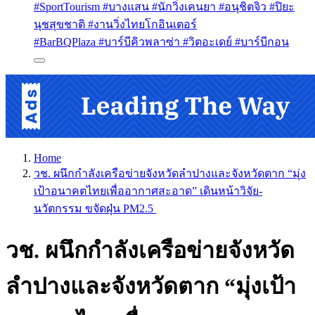
#SportTourism #บางแสน #นักวิ่งเคนยา #อนุชิตจิว #ปิยะ
นุชสุขชาติ #งานวิ่งไทยโกอินเตอร์
#BarBQPlaza #บาร์บีคิวพลาซ่า #วิตอะเดย์ #บาร์บีกอน
Home
วช. ผนึกกำลังเครือข่ายจังหวัดลำปางและจังหวัดตาก “มุ่ง
เป้าอนาคตไทยเพื่ออากาศสะอาด” เดินหน้าวิจัย-
นวัตกรรม ขจัดฝุ่น PM2.5
วช. ผนึกกำลังเครือข่ายจังหวัด
ลำปางและจังหวัดตาก “มุ่งเป้า