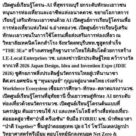
เปิดศูนย์เรียนรู้โดรน–AI ที่สุพรรณบุรี ยกระดับทักษะเยาวชน
หนุนการท่องเที่ยวและอาชีพแห่งอนาคต
วช. ขยายโอกาสการ
เรียนรู้ เสริมทักษะเยาวชนด้วย AI เปิดศูนย์การเรียนรู้โดรนเพื่อ
การท่องเที่ยวแห่งใหม่ จ.อ่างทอง
วช. เปิดศูนย์การเรียนรู้เสริม
ทักษะเยาวชนในการใช้โดรนเพื่อส่งเสริมการท่องเที่ยว ณ
วิทยาลัยเทคนิคโคกสำโรง จังหวัดลพบุรี
บพท.ชูสูตรสำเร็จ
“THE 3Ea” สร้างเศรษฐกิจฐานรากไทยให้เติบโตด้วยการสร้าง
LE-Local Enterprises
วช. แถลงข่าวนักประดิษฐ์ไทย คว้ารางวัล
จากเวที 2026 Japan Design, Idea and Invention Expo (JDIE
2026) ชูศักยภาพสิ่งประดิษฐ์นวัตกรรมไทยสู่เวทีนานาชา
ติ
ศ.ดร.ยศชนัน ชู “ทุนมนุษย์” กุญแจสู่อนาคตไทย เร่งสร้าง
Workforce Ecosystem เชื่อมการศึกษา–ทักษะ–ตลาดแรงงาน
วช.
เปิดศูนย์เรียนรู้โดรนที่อุทัยธานี ปั้นเยาวชนสู่ทักษะ AI ยกระดับ
ท่องเที่ยวด้วยนวัตกรรม
วช. เปิดศูนย์เรียนรู้โดรนต้นแบบที่
นครปฐม ดันเยาวชนใช้ AI และเทคโนโลยี สร้างสื่อท่องเที่ยว-
ต่อยอดสู่อาชีพ
“ป่าดี ครีเอชัน” จับมือ FORRU มช. นำทัพอาสา
“ป่าดี Together” ฟื้นฟูป่าดอยสุเทพ-ปุย 8 ไร่ โชว์โมเดลปลูกป่า
วิทยาศาสตร์พรีเมียม ตอบโจทย์นักลงทุนยุค Net Zero &