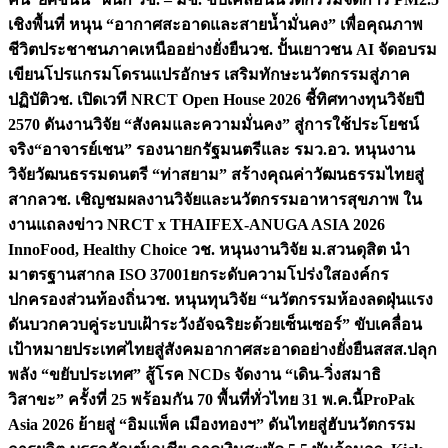
เชิงพื้นที่ หนุน “อากาศสะอาดและสายน้ำมั่นคง” เพื่อคุณภาพ
ชีวิตประชาชนภาคเหนืออย่างยั่งยืน
วช. ปั้นเยาวชน AI จัดอบรม
เขียนโปรแกรมโดรนแปรอักษร เสริมทักษะนวัตกรรมสู่ภาค
ปฏิบัติ
วช. เปิดเวที NRCT Open House 2026 ชี้ทิศทางทุนวิจัยปี
2570 ดันงานวิจัย “สังคมและความมั่นคง” สู่การใช้ประโยชน์
จริง
“อาจารย์เชน” รองนายกรัฐมนตรีและ รมว.อว. หนุนงาน
วิจัยวัฒนธรรมดนตรี “ท่าสยาม” สร้างคุณค่าวัฒนธรรมไทยสู่
สากล
วช. เชิญชมผลงานวิจัยและนวัตกรรมอาหารสุขภาพ ใน
งานแถลงข่าว NRCT x THAIFEX-ANUGA ASIA 2026
InnoFood, Healthy Choice
วช. หนุนงานวิจัย ม.สวนดุสิต นำ
มาตรฐานสากล ISO 37001ยกระดับความโปร่งใสองค์กร
ปกครองส่วนท้องถิ่น
วช. หนุนทุนวิจัย “นวัตกรรมห้องลดฝุ่นแรง
ดันบวกควบคู่ระบบเฝ้าระวังอัจฉริยะด้วยเซ็นเซอร์” ขับเคลื่อน
เป้าหมายประเทศไทยสู่สังคมอากาศสะอาดอย่างยั่งยืน
สสส.ปลุก
พลัง “ขยับประเทศ” สู้โรค NCDs จัดงาน “เดิน-วิ่งสมาธิ
วิสาขะ” ครั้งที่ 25 พร้อมกัน 70 พื้นที่ทั่วไทย 31 พ.ค.นี้
ProPak
Asia 2026 ย้ายสู่ “อิมแพ็ค เมืองทองฯ” ดันไทยสู่ฮับนวัตกรรม