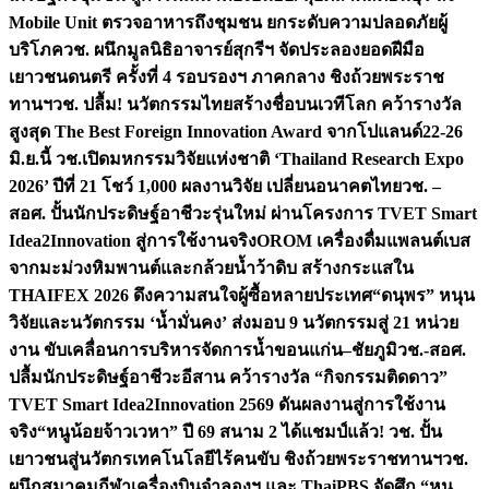
Mobile Unit ตรวจอาหารถึงชุมชน ยกระดับความปลอดภัยผู้
บริโภค
วช. ผนึกมูลนิธิอาจารย์สุกรีฯ จัดประลองยอดฝีมือ
เยาวชนดนตรี ครั้งที่ 4 รอบรองฯ ภาคกลาง ชิงถ้วยพระราช
ทานฯ
วช. ปลื้ม! นวัตกรรมไทยสร้างชื่อบนเวทีโลก คว้ารางวัล
สูงสุด The Best Foreign Innovation Award จากโปแลนด์
22-26
มิ.ย.นี้ วช.เปิดมหกรรมวิจัยแห่งชาติ ‘Thailand Research Expo
2026’ ปีที่ 21 โชว์ 1,000 ผลงานวิจัย เปลี่ยนอนาคตไทย
วช. –
สอศ. ปั้นนักประดิษฐ์อาชีวะรุ่นใหม่ ผ่านโครงการ TVET Smart
Idea2Innovation สู่การใช้งานจริง
OROM เครื่องดื่มแพลนต์เบส
จากมะม่วงหิมพานต์และกล้วยน้ำว้าดิบ สร้างกระแสใน
THAIFEX 2026 ดึงความสนใจผู้ซื้อหลายประเทศ
“ดนุพร” หนุน
วิจัยและนวัตกรรม ‘น้ำมั่นคง’ ส่งมอบ 9 นวัตกรรมสู่ 21 หน่วย
งาน ขับเคลื่อนการบริหารจัดการน้ำขอนแก่น–ชัยภูมิ
วช.-สอศ.
ปลื้มนักประดิษฐ์อาชีวะอีสาน คว้ารางวัล “กิจกรรมติดดาว”
TVET Smart Idea2Innovation 2569 ดันผลงานสู่การใช้งาน
จริง
“หนูน้อยจ้าวเวหา” ปี 69 สนาม 2 ได้แชมป์แล้ว! วช. ปั้น
เยาวชนสู่นวัตกรเทคโนโลยีไร้คนขับ ชิงถ้วยพระราชทานฯ
วช.
ผนึกสมาคมกีฬาเครื่องบินจำลองฯ และ ThaiPBS จัดศึก “หนู