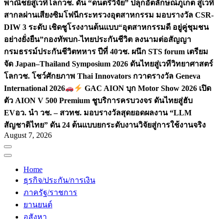
พาณิชย์สู่เวทีโลก
วช. ดัน “ดนตรีวิจัย” ปลุกอัตลักษณ์ภูเก็ต สู่เวที
สากลผ่านเสียงซิมโฟนี
กระทรวงอุตสาหกรรม มอบรางวัล CSR-
DIW 3 ระดับ เชิดชูโรงงานต้นแบบ“อุตสาหกรรมดี อยู่คู่ชุมชน
อย่างยั่งยืน”
กองทัพบก-ไทยประกันชีวิต ลงนามต่อสัญญา
กรมธรรม์ประกันชีวิตทหาร ปีที่ 40
วช. ผนึก STS forum เตรียม
จัด Japan–Thailand Symposium 2026 ดันไทยสู่เวทีวิทยาศาสตร์
โลก
วช. โชว์ศักยภาพ Thai Innovators กวาดรางวัล Geneva
International 2026
GAC AION บุก Motor Show 2026 เปิด
ตัว AION V 500 Premium ชูบริการครบวงจร ดันไทยสู่ฮับ
EV
อว. นำ วช. – สวทช. มอบรางวัลสุดยอดผลงาน “LLM
สัญชาติไทย” ดัน 24 ต้นแบบยกระดับงานวิจัยสู่การใช้งานจริง
August 7, 2026
Home
ธุรกิจ/ประกัน/การเงิน
ภาครัฐ/ราชการ
ยานยนต์
อสังหา