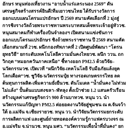
อักษร หนุนท่องเที่ยวงาน “อาบน้ำแร่แลระนอง 2569” ดัน
เศรษฐกิจสร้างสรรค์
ยินดี!ทีมเยาวชนไทย ได้รับรางวัลการ
ออกแบบแผนโดรนแปรอักษร ปี 2569 สนามคัดเลือกที่ 2 มุ่งสู่
การชิงรางวัลถ้วยพระราชทานพระบาทสมเด็จพระเจ้าอยู่หัว
วช.
หนุนสมาคมกีฬาเครื่องบินจำลองฯ เปิดสนามแข่งขันการ
ออกแบบโดรนแปรอักษร ชิงถ้วยพระราชทาน ปี 2569 สนามคัด
เลือกสนามที่ 2
วช. ผนึกกองทัพภาคที่ 2 เปิดศูนย์พัฒนา “โดรน
ยุทธวิธี” ยกระดับเทคโนโลยีความมั่นคงไทย
วช. ผนึก ววน. ถก
วิกฤต “หมอกควันภาคเหนือ” ชี้ทางออก PM2.5 ด้วยวิจัย–
นวัตกรรม
วช. เปิดเวที “ผนึกวิจัย-เทคโนโลยี รับมือภัยแล้งยุค
โลกเดือด“
วช. ชูวิจัย-นวัตกรรมปุ๋ย ทางรอดเกษตรกรไทย ลด
ต้นทุนการผลิต-เพิ่มความยั่งยืน
วช. ดันโมเดล “น้ำมั่นคง ไม่ท่วม
ไม่แล้ง” ปั้นต้นแบบสงขลา–พัทลุง ตั้งเป้าช่วย 1.2 แสนครัวเรือน
สร้างมูลค่าเศรษฐกิจกว่า 900 ล้านบาท
วช. หนุน วว. นำ
นวัตกรรมแก้ปัญหา PM2.5 ต่อยอดงานวิจัยสู่ชุมชน ณ ต.จันจว้า
ใต้ อ.แม่จัน จ.เชียงราย
วช. หนุน วว. นำวิจัยนวัตกรรมยกระดับ
การผลิตกาแฟ และศูนย์ถ่ายทอดองค์ความรู้กาแฟครบวงจร ณ
อ.แม่จริม จ.น่าน
วช. หนุน มศว. “นวัตกรรมเพื่อน้ำที่มั่นคง” ยก