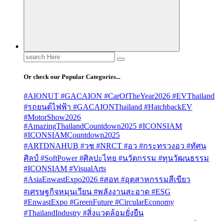
Search
for:
Or check our Popular Categories...
#AIONUT #GACAION #CarOfTheYear2026 #EVThailand
#รถยนต์ไฟฟ้า #GACAIONThailand #HatchbackEV
#MotorShow2026
#AmazingThailandCountdown2025 #ICONSIAM
#ICONSIAMCountdown2025
#ARTDNAHUB #วช #NRCT #อว #กระทรวงอว #ทัศน
ศิลป์ #SoftPower #ศิลปะไทย #นวัตกรรม #ทุนวัฒนธรรม
#ICONSIAM #VisualArts
#AsiaEnwastExpo2026 #สอท #อุตสาหกรรมสีเขียว
#เศรษฐกิจหมุนเวียน #พลังงานสะอาด #ESG
#EnwastExpo #GreenFuture #CircularEconomy
#ThailandIndustry #สิ่งแวดล้อมยั่งยืน