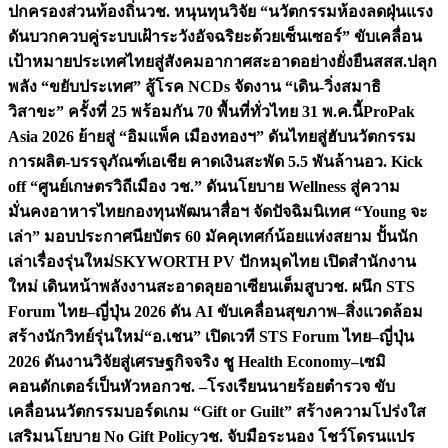
ปกครองส่วนท้องถิ่น
วช. หนุนทุนวิจัย “นวัตกรรมห้องลดฝุ่นแรง
ดันบวกควบคู่ระบบเฝ้าระวังอัจฉริยะด้วยเซ็นเซอร์” ขับเคลื่อน
เป้าหมายประเทศไทยสู่สังคมอากาศสะอาดอย่างยั่งยืน
สสส.ปลุก
พลัง “ขยับประเทศ” สู้โรค NCDs จัดงาน “เดิน-วิ่งสมาธิ
วิสาขะ” ครั้งที่ 25 พร้อมกัน 70 พื้นที่ทั่วไทย 31 พ.ค.นี้
ProPak
Asia 2026 ย้ายสู่ “อิมแพ็ค เมืองทองฯ” ดันไทยสู่ฮับนวัตกรรม
การผลิต-บรรจุภัณฑ์เอเชีย คาดเงินสะพัด 5.5 พันล้าน
อว. Kick
off “ศูนย์เกษตรวิถีเมือง วช.” ดันนโยบาย Wellness สู่ความ
มั่นคงอาหารไทย
กองทุนพัฒนาสื่อฯ จัดปัจฉิมนิเทศ “Young จะ
เล่า” มอบประกาศนียบัตร 60 มัคคุเทศก์น้อยแห่งสยาม ปั้นนัก
เล่าเรื่องรุ่นใหม่
SKYWORTH PV ปักหมุดไทย เปิดสำนักงาน
ใหม่ เดินหน้าพลังงานสะอาดลุยอาเซียนเต็มสูบ
วช. ผนึก STS
Forum ไทย–ญี่ปุ่น 2026 ดัน AI ขับเคลื่อนสุขภาพ–สิ่งแวดล้อม
สร้างนักวิทย์รุ่นใหม่
“อ.เชน” เปิดเวที STS Forum ไทย–ญี่ปุ่น
2026 ดันงานวิจัยสู่เศรษฐกิจจริง ชู Health Economy–เซมิ
คอนดักเตอร์เป็นหัวหอก
วช. –โรงเรียนนายร้อยตำรวจ ขับ
เคลื่อนนวัตกรรมบอร์ดเกม “Gift or Guilt” สร้างความโปร่งใส
เสริมนโยบาย No Gift Policy
วช. จับมือระนอง โชว์โดรนแปร