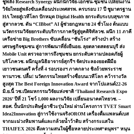
ชูพลัง Research Synergy ผนึกนักวิจัย-เอกชน-ชุมชน เปลี่ยนงาน
วิจัยไทยสู่พลังขับเคลื่อนประเทศ
สรพ. ครบรอบ 17 ปี ชูมาตรฐาน
HA ไทยสู่เวทีโลก ปักหมุด Digital Health ยกระดับระบบสุขภาพ
สู่สากล
วช. ดัน “CIBbot” AI ผู้ช่วยกฎหมาย 24 ชั่วโมง ต้นแบบ
นวัตกรรมวิจัยยกระดับบริการภาครัฐสู่ยุคดิจิทัล
วช. ผนึก 11 ภาคี
เครือข่าย Big Brothers ขับเคลื่อน “ชันโรง” สร้างป่า สร้าง
เศรษฐกิจชุมชน สู่การพัฒนาที่ยั่งยืน
อย. ลุยตลาดสดธนบุรี ส่ง
Mobile Unit ตรวจอาหารถึงชุมชน ยกระดับความปลอดภัยผู้
บริโภค
วช. ผนึกมูลนิธิอาจารย์สุกรีฯ จัดประลองยอดฝีมือ
เยาวชนดนตรี ครั้งที่ 4 รอบรองฯ ภาคกลาง ชิงถ้วยพระราช
ทานฯ
วช. ปลื้ม! นวัตกรรมไทยสร้างชื่อบนเวทีโลก คว้ารางวัล
สูงสุด The Best Foreign Innovation Award จากโปแลนด์
22-26
มิ.ย.นี้ วช.เปิดมหกรรมวิจัยแห่งชาติ ‘Thailand Research Expo
2026’ ปีที่ 21 โชว์ 1,000 ผลงานวิจัย เปลี่ยนอนาคตไทย
วช. –
สอศ. ปั้นนักประดิษฐ์อาชีวะรุ่นใหม่ ผ่านโครงการ TVET Smart
Idea2Innovation สู่การใช้งานจริง
OROM เครื่องดื่มแพลนต์เบส
จากมะม่วงหิมพานต์และกล้วยน้ำว้าดิบ สร้างกระแสใน
THAIFEX 2026 ดึงความสนใจผู้ซื้อหลายประเทศ
“ดนุพร” หนุน