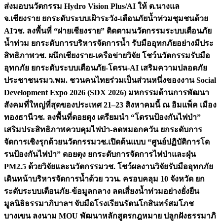
ส่งมอบนวัตกรรม Hydro Vision Plus/AI ให้ ต.นางแล
จ.เชียงราย ยกระดับระบบเฝ้าระวัง-เตือนภัยน้ำท่วมชุมชนด้วย
AI
วช. ลงพื้นที่ “ฝายเชียงราย” ติดตามนวัตกรรมระบบเตือนภัย
น้ำท่วม ยกระดับการบริหารจัดการน้ำ รับมืออุทกภัยอย่างมีประ
สิทธิภาพ
วช. ผนึกเชียงราย-เครือข่ายวิจัย โชว์นวัตกรรมรับมือ
อุทกภัย ยกระดับระบบเตือนภัย-โดรน-AI เสริมความปลอดภัย
ประชาชน
รมว.พม. ชวนคนไทยร่วมเป็นส่วนหนึ่งของงาน Social
Development Expo 2026 (SDX 2026) มหกรรมด้านการพัฒนา
สังคมที่ใหญ่ที่สุดของประเทศ 21–23 สิงหาคมนี้ ณ อิมแพ็ค เมือง
ทองธานี
วช. ลงพื้นที่ดอยตุง เตรียมนำ “โดรนป้องกันไฟป่า”
เสริมประสิทธิภาพควบคุมไฟป่า-ลดหมอกควัน ยกระดับการ
จัดการเชิงรุกด้วยนวัตกรรม
วช.เปิดต้นแบบ “ศูนย์ปฏิบัติการโด
รนป้องกันไฟป่า” ดอยตุง ยกระดับการจัดการไฟป่าและฝุ่น
PM2.5 ด้วยวิจัยและนวัตกรรม
วช. โชว์ผลงานวิจัยรับมืออุทกภัย
เดินหน้าบริหารจัดการน้ำด้วย ววน. ครอบคลุม 10 จังหวัด ยก
ระดับระบบเตือนภัย-ข้อมูลกลาง ลดเสี่ยงน้ำท่วมอย่างยั่งยืน
มูลนิธิธรรมาภิบาลฯ จับมือโรงเรียนรัตนโกสินทร์สมโภช
บางเขน ลงนาม MOU พัฒนาหลักสูตรกฎหมาย ปลูกฝังธรรมาภิ