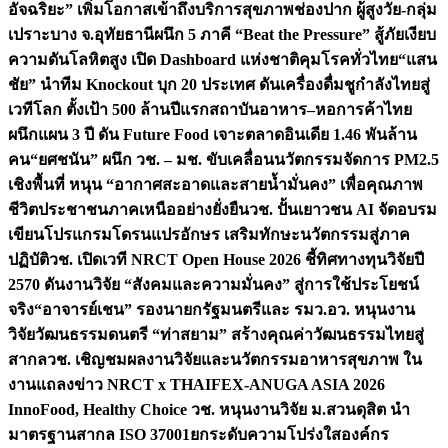
อัจฉริยะ” เพิ่มโอกาสเข้าถึงบริการสุขภาพช่องปาก ผู้สูงวัย-กลุ่ม
เปราะบาง จ.อุทัยธานี
ผนึก 5 ภาคี “Beat the Pressure” สู้ภัยเงียบ
ความดันโลหิตสูง เปิด Dashboard แห่งชาติคุมโรคทั่วไทย
“แสน
ชัย” นำทีม Knockout บุก 20 ประเทศ ดันเครื่องดื่มชูกำลังไทยสู่
เวทีโลก ตั้งเป้า 500 ล้านปีแรก
สถาบันอาหาร–หอการค้าไทย
ผนึกแผน 3 ปี ดัน Future Food เจาะตลาดอินเดีย 1.46 พันล้าน
คน
“ยศชนัน” ผนึก วช. – มช. ขับเคลื่อนนวัตกรรมจัดการ PM2.5
เชิงพื้นที่ หนุน “อากาศสะอาดและสายน้ำมั่นคง” เพื่อคุณภาพ
ชีวิตประชาชนภาคเหนืออย่างยั่งยืน
วช. ปั้นเยาวชน AI จัดอบรม
เขียนโปรแกรมโดรนแปรอักษร เสริมทักษะนวัตกรรมสู่ภาค
ปฏิบัติ
วช. เปิดเวที NRCT Open House 2026 ชี้ทิศทางทุนวิจัยปี
2570 ดันงานวิจัย “สังคมและความมั่นคง” สู่การใช้ประโยชน์
จริง
“อาจารย์เชน” รองนายกรัฐมนตรีและ รมว.อว. หนุนงาน
วิจัยวัฒนธรรมดนตรี “ท่าสยาม” สร้างคุณค่าวัฒนธรรมไทยสู่
สากล
วช. เชิญชมผลงานวิจัยและนวัตกรรมอาหารสุขภาพ ใน
งานแถลงข่าว NRCT x THAIFEX-ANUGA ASIA 2026
InnoFood, Healthy Choice
วช. หนุนงานวิจัย ม.สวนดุสิต นำ
มาตรฐานสากล ISO 37001ยกระดับความโปร่งใสองค์กร