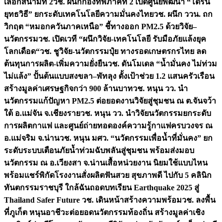
เลือกสนามที่ 2
วช. ผนึกกองทัพภาคที่ 2 เปิดศูนย์พัฒนา “โดรน
ยุทธวิธี” ยกระดับเทคโนโลยีความมั่นคงไทย
วช. ผนึก ววน. ถก
วิกฤต “หมอกควันภาคเหนือ” ชี้ทางออก PM2.5 ด้วยวิจัย–
นวัตกรรม
วช. เปิดเวที “ผนึกวิจัย-เทคโนโลยี รับมือภัยแล้งยุค
โลกเดือด“
วช. ชูวิจัย-นวัตกรรมปุ๋ย ทางรอดเกษตรกรไทย ลด
ต้นทุนการผลิต-เพิ่มความยั่งยืน
วช. ดันโมเดล “น้ำมั่นคง ไม่ท่วม
ไม่แล้ง” ปั้นต้นแบบสงขลา–พัทลุง ตั้งเป้าช่วย 1.2 แสนครัวเรือน
สร้างมูลค่าเศรษฐกิจกว่า 900 ล้านบาท
วช. หนุน วว. นำ
นวัตกรรมแก้ปัญหา PM2.5 ต่อยอดงานวิจัยสู่ชุมชน ณ ต.จันจว้า
ใต้ อ.แม่จัน จ.เชียงราย
วช. หนุน วว. นำวิจัยนวัตกรรมยกระดับ
การผลิตกาแฟ และศูนย์ถ่ายทอดองค์ความรู้กาแฟครบวงจร ณ
อ.แม่จริม จ.น่าน
วช. หนุน มศว. “นวัตกรรมเพื่อน้ำที่มั่นคง” ยก
ระดับระบบเตือนภัยน้ำท่วมฉับพลันสู่ชุมชน พร้อมส่งมอบ
นวัตกรรม ณ อ.เวียงสา จ.น่าน
เสื้อหน่วยงาน นิยมใช้แบบไหน
พร้อมแชร์พิกัดโรงงานสั่งผลิต
ฟันสวย สุขภาพดี ไปกับ 5 คลินิก
ทันตกรรมราชบุรี ใกล้ฉัน
ถอดบทเรียน Earthquake 2025 สู่
Thailand Safer Future วช. เดินหน้าสร้างความพร้อม
วช. ลงพื้น
ที่ภูเก็ต หนุนอาชีวะต่อยอดนวัตกรรมท้องถิ่น สร้างมูลค่าเชิง