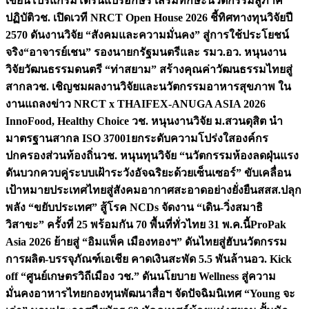
เขียนโปรแกรมโดรนแปรอักษร เสริมทักษะนวัตกรรมสู่ภาค
ปฏิบัติ
วช. เปิดเวที NRCT Open House 2026 ชี้ทิศทางทุนวิจัยปี
2570 ดันงานวิจัย “สังคมและความมั่นคง” สู่การใช้ประโยชน์
จริง
“อาจารย์เชน” รองนายกรัฐมนตรีและ รมว.อว. หนุนงาน
วิจัยวัฒนธรรมดนตรี “ท่าสยาม” สร้างคุณค่าวัฒนธรรมไทยสู่
สากล
วช. เชิญชมผลงานวิจัยและนวัตกรรมอาหารสุขภาพ ใน
งานแถลงข่าว NRCT x THAIFEX-ANUGA ASIA 2026
InnoFood, Healthy Choice
วช. หนุนงานวิจัย ม.สวนดุสิต นำ
มาตรฐานสากล ISO 37001ยกระดับความโปร่งใสองค์กร
ปกครองส่วนท้องถิ่น
วช. หนุนทุนวิจัย “นวัตกรรมห้องลดฝุ่นแรง
ดันบวกควบคู่ระบบเฝ้าระวังอัจฉริยะด้วยเซ็นเซอร์” ขับเคลื่อน
เป้าหมายประเทศไทยสู่สังคมอากาศสะอาดอย่างยั่งยืน
สสส.ปลุก
พลัง “ขยับประเทศ” สู้โรค NCDs จัดงาน “เดิน-วิ่งสมาธิ
วิสาขะ” ครั้งที่ 25 พร้อมกัน 70 พื้นที่ทั่วไทย 31 พ.ค.นี้
ProPak
Asia 2026 ย้ายสู่ “อิมแพ็ค เมืองทองฯ” ดันไทยสู่ฮับนวัตกรรม
การผลิต-บรรจุภัณฑ์เอเชีย คาดเงินสะพัด 5.5 พันล้าน
อว. Kick
off “ศูนย์เกษตรวิถีเมือง วช.” ดันนโยบาย Wellness สู่ความ
มั่นคงอาหารไทย
กองทุนพัฒนาสื่อฯ จัดปัจฉิมนิเทศ “Young จะ