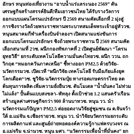
อักษร หนุนท่องเที่ยวงาน “อาบน้ำแร่แลระนอง 2569” ดัน
เศรษฐกิจสร้างสรรค์
ยินดี!ทีมเยาวชนไทย ได้รับรางวัลการ
ออกแบบแผนโดรนแปรอักษร ปี 2569 สนามคัดเลือกที่ 2 มุ่งสู่
การชิงรางวัลถ้วยพระราชทานพระบาทสมเด็จพระเจ้าอยู่หัว
วช.
หนุนสมาคมกีฬาเครื่องบินจำลองฯ เปิดสนามแข่งขันการ
ออกแบบโดรนแปรอักษร ชิงถ้วยพระราชทาน ปี 2569 สนามคัด
เลือกสนามที่ 2
วช. ผนึกกองทัพภาคที่ 2 เปิดศูนย์พัฒนา “โดรน
ยุทธวิธี” ยกระดับเทคโนโลยีความมั่นคงไทย
วช. ผนึก ววน. ถก
วิกฤต “หมอกควันภาคเหนือ” ชี้ทางออก PM2.5 ด้วยวิจัย–
นวัตกรรม
วช. เปิดเวที “ผนึกวิจัย-เทคโนโลยี รับมือภัยแล้งยุค
โลกเดือด“
วช. ชูวิจัย-นวัตกรรมปุ๋ย ทางรอดเกษตรกรไทย ลด
ต้นทุนการผลิต-เพิ่มความยั่งยืน
วช. ดันโมเดล “น้ำมั่นคง ไม่ท่วม
ไม่แล้ง” ปั้นต้นแบบสงขลา–พัทลุง ตั้งเป้าช่วย 1.2 แสนครัวเรือน
สร้างมูลค่าเศรษฐกิจกว่า 900 ล้านบาท
วช. หนุน วว. นำ
นวัตกรรมแก้ปัญหา PM2.5 ต่อยอดงานวิจัยสู่ชุมชน ณ ต.จันจว้า
ใต้ อ.แม่จัน จ.เชียงราย
วช. หนุน วว. นำวิจัยนวัตกรรมยกระดับ
การผลิตกาแฟ และศูนย์ถ่ายทอดองค์ความรู้กาแฟครบวงจร ณ
อ.แม่จริม จ.น่าน
วช. หนุน มศว. “นวัตกรรมเพื่อน้ำที่มั่นคง” ยก