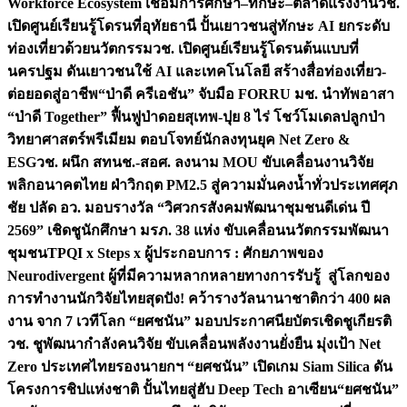
Workforce Ecosystem เชื่อมการศึกษา–ทักษะ–ตลาดแรงงาน
วช.
เปิดศูนย์เรียนรู้โดรนที่อุทัยธานี ปั้นเยาวชนสู่ทักษะ AI ยกระดับ
ท่องเที่ยวด้วยนวัตกรรม
วช. เปิดศูนย์เรียนรู้โดรนต้นแบบที่
นครปฐม ดันเยาวชนใช้ AI และเทคโนโลยี สร้างสื่อท่องเที่ยว-
ต่อยอดสู่อาชีพ
“ป่าดี ครีเอชัน” จับมือ FORRU มช. นำทัพอาสา
“ป่าดี Together” ฟื้นฟูป่าดอยสุเทพ-ปุย 8 ไร่ โชว์โมเดลปลูกป่า
วิทยาศาสตร์พรีเมียม ตอบโจทย์นักลงทุนยุค Net Zero &
ESG
วช. ผนึก สทนช.-สอศ. ลงนาม MOU ขับเคลื่อนงานวิจัย
พลิกอนาคตไทย ฝ่าวิกฤต PM2.5 สู่ความมั่นคงน้ำทั่วประเทศ
ศุภ
ชัย ปลัด อว. มอบรางวัล “วิศวกรสังคมพัฒนาชุมชนดีเด่น ปี
2569” เชิดชูนักศึกษา มรภ. 38 แห่ง ขับเคลื่อนนวัตกรรมพัฒนา
ชุมชน
TPQI x Steps x ผู้ประกอบการ : ศักยภาพของ
Neurodivergent ผู้ที่มีความหลากหลายทางการรับรู้ สู่โลกของ
การทำงาน
นักวิจัยไทยสุดปัง! คว้ารางวัลนานาชาติกว่า 400 ผล
งาน จาก 7 เวทีโลก “ยศชนัน” มอบประกาศนียบัตรเชิดชูเกียรติ
วช. ชูพัฒนากำลังคนวิจัย ขับเคลื่อนพลังงานยั่งยืน มุ่งเป้า Net
Zero ประเทศไทย
รองนายกฯ “ยศชนัน” เปิดเกม Siam Silica ดัน
โครงการชิปแห่งชาติ ปั้นไทยสู่ฮับ Deep Tech อาเซียน
“ยศชนัน”