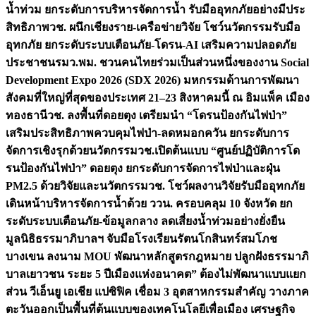
น้ำท่วม ยกระดับการบริหารจัดการน้ำ รับมืออุทกภัยอย่างมีประ
สิทธิภาพ
วช. ผนึกเชียงราย-เครือข่ายวิจัย โชว์นวัตกรรมรับมือ
อุทกภัย ยกระดับระบบเตือนภัย-โดรน-AI เสริมความปลอดภัย
ประชาชน
รมว.พม. ชวนคนไทยร่วมเป็นส่วนหนึ่งของงาน Social
Development Expo 2026 (SDX 2026) มหกรรมด้านการพัฒนา
สังคมที่ใหญ่ที่สุดของประเทศ 21–23 สิงหาคมนี้ ณ อิมแพ็ค เมือง
ทองธานี
วช. ลงพื้นที่ดอยตุง เตรียมนำ “โดรนป้องกันไฟป่า”
เสริมประสิทธิภาพควบคุมไฟป่า-ลดหมอกควัน ยกระดับการ
จัดการเชิงรุกด้วยนวัตกรรม
วช.เปิดต้นแบบ “ศูนย์ปฏิบัติการโด
รนป้องกันไฟป่า” ดอยตุง ยกระดับการจัดการไฟป่าและฝุ่น
PM2.5 ด้วยวิจัยและนวัตกรรม
วช. โชว์ผลงานวิจัยรับมืออุทกภัย
เดินหน้าบริหารจัดการน้ำด้วย ววน. ครอบคลุม 10 จังหวัด ยก
ระดับระบบเตือนภัย-ข้อมูลกลาง ลดเสี่ยงน้ำท่วมอย่างยั่งยืน
มูลนิธิธรรมาภิบาลฯ จับมือโรงเรียนรัตนโกสินทร์สมโภช
บางเขน ลงนาม MOU พัฒนาหลักสูตรกฎหมาย ปลูกฝังธรรมาภิ
บาลเยาวชน ระยะ 5 ปี
เมืองแห่งอนาคต” ต้องไม่พัฒนาแบบแยก
ส่วน วีเอ็นยู เอเชีย แปซิฟิค เชื่อม 3 อุตสาหกรรมสำคัญ วางภาค
ตะวันออกเป็นพื้นที่ต้นแบบของเทคโนโลยีเพื่อเมือง เศรษฐกิจ