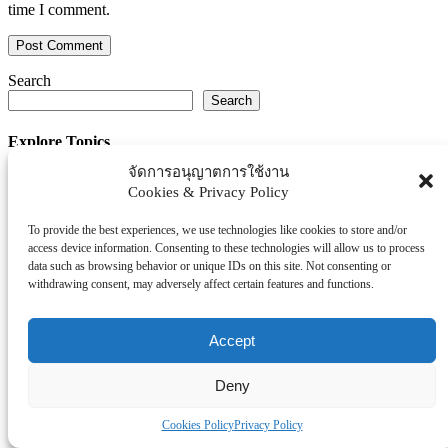
time I comment.
Search
Search
Explore Topics
จัดการอนุญาตการใช้งาน
Thaiworldtoday
Cookies & Privacy Policy
Uncategorized
การศึกษา
To provide the best experiences, we use technologies like cookies to store and/or
ธุรกิจ/ประกัน/การเงิน
access device information. Consenting to these technologies will allow us to process
data such as browsing behavior or unique IDs on this site. Not consenting or
บันเทิง/กีฬา
withdrawing consent, may adversely affect certain features and functions.
ภาครัฐ/ราชการ
ยานยนต์
Accept
อสังหา
โรงพยบาล/สุขภาพ/ความงาม
Deny
โรงแรม/ท่องเที่ยว/อาหาร
Cookies Policy
Privacy Policy
Tag Clouds