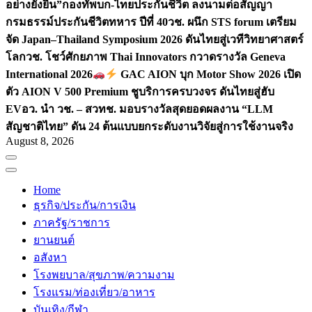
อย่างยั่งยืน”
กองทัพบก-ไทยประกันชีวิต ลงนามต่อสัญญา
กรมธรรม์ประกันชีวิตทหาร ปีที่ 40
วช. ผนึก STS forum เตรียม
จัด Japan–Thailand Symposium 2026 ดันไทยสู่เวทีวิทยาศาสตร์
โลก
วช. โชว์ศักยภาพ Thai Innovators กวาดรางวัล Geneva
International 2026
GAC AION บุก Motor Show 2026 เปิด
ตัว AION V 500 Premium ชูบริการครบวงจร ดันไทยสู่ฮับ
EV
อว. นำ วช. – สวทช. มอบรางวัลสุดยอดผลงาน “LLM
สัญชาติไทย” ดัน 24 ต้นแบบยกระดับงานวิจัยสู่การใช้งานจริง
August 8, 2026
Home
ธุรกิจ/ประกัน/การเงิน
ภาครัฐ/ราชการ
ยานยนต์
อสังหา
โรงพยบาล/สุขภาพ/ความงาม
โรงแรม/ท่องเที่ยว/อาหาร
บันเทิง/กีฬา