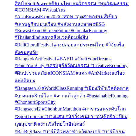
ศิลป์ #SoftPower #ศิลปะไทย #นวัตกรรม #ทุนวัฒนธรรม
#ICONSIAM #VisualArts
#AsiaEnwastExpo2026 #สอท #อุตสาหกรรมสีเขียว
#เศรษฐกิจหมุนเวียน #พลังงานสะอาด #ESG
#EnwastExpo #GreenFuture #CircularEconomy
#ThailandIndustry #สิ่งแวดล้อมยั่งยืน
#BaliChoralFestival #วงปล่อยแก่ประเทศไทย #วิจัยเพื่อ
สังคมสูงวัย
#BangkokArtFestival #BAF11 #CraftYourDreams
#PaintYourCity #เศรษฐกิจวัฒนธรรม #CreativeEconomy
#ศิลปะร่วมสมัย #ICONSIAM #สศร #ArtMarket #เมือง
แห่งศิลปะ
#Bangsaen10 #WorldClassRunning #เมืองกีฬาเวิลด์คลาส
#บางแสนรักษ์โลก #จากแก้วสู่กล้า #SustainableRunning
#ChonburiSportsCity
#Bangsaen42 #ChonburiMarathon #มาราธอนระดับโลก
#SportTourism #บางแสน #นักวิ่งเคนยา #อนุชิตจิว #ปิยะ
นุชสุขชาติ #งานวิ่งไทยโกอินเตอร์
#BarBQPlaza #บาร์บีคิวพลาซ่า #วิตอะเดย์ #บาร์บีกอน