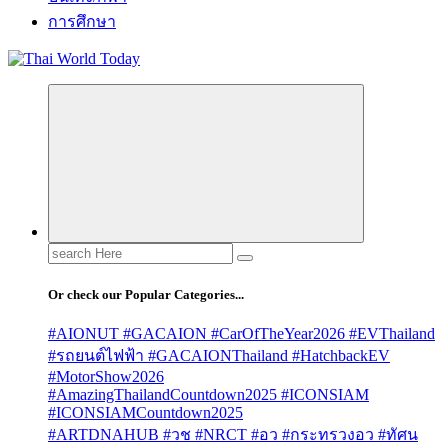
การศึกษา
Search
for:
Or check our Popular Categories...
#AIONUT #GACAION #CarOfTheYear2026 #EVThailand
#รถยนต์ไฟฟ้า #GACAIONThailand #HatchbackEV
#MotorShow2026
#AmazingThailandCountdown2025 #ICONSIAM
#ICONSIAMCountdown2025
#ARTDNAHUB #วช #NRCT #อว #กระทรวงอว #ทัศน