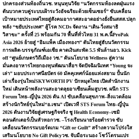
ปกครองส่วนท้องถิ่น
วช. หนุนทุนวิจัย “นวัตกรรมห้องลดฝุ่นแรง
ดันบวกควบคู่ระบบเฝ้าระวังอัจฉริยะด้วยเซ็นเซอร์” ขับเคลื่อน
เป้าหมายประเทศไทยสู่สังคมอากาศสะอาดอย่างยั่งยืน
สสส.ปลุก
พลัง “ขยับประเทศ” สู้โรค NCDs จัดงาน “เดิน-วิ่งสมาธิ
วิสาขะ” ครั้งที่ 25 พร้อมกัน 70 พื้นที่ทั่วไทย 31 พ.ค.นี้
ProPak
Asia 2026 ย้ายสู่ “อิมแพ็ค เมืองทองฯ” ดันไทยสู่ฮับนวัตกรรม
การผลิต-บรรจุภัณฑ์เอเชีย คาดเงินสะพัด 5.5 พันล้าน
อว. Kick
off “ศูนย์เกษตรวิถีเมือง วช.” ดันนโยบาย Wellness สู่ความ
มั่นคงอาหารไทย
กองทุนพัฒนาสื่อฯ จัดปัจฉิมนิเทศ “Young จะ
เล่า” มอบประกาศนียบัตร 60 มัคคุเทศก์น้อยแห่งสยาม ปั้นนัก
เล่าเรื่องรุ่นใหม่
SKYWORTH PV ปักหมุดไทย เปิดสำนักงาน
ใหม่ เดินหน้าพลังงานสะอาดลุยอาเซียนเต็มสูบ
วช. ผนึก STS
Forum ไทย–ญี่ปุ่น 2026 ดัน AI ขับเคลื่อนสุขภาพ–สิ่งแวดล้อม
สร้างนักวิทย์รุ่นใหม่
“อ.เชน” เปิดเวที STS Forum ไทย–ญี่ปุ่น
2026 ดันงานวิจัยสู่เศรษฐกิจจริง ชู Health Economy–เซมิ
คอนดักเตอร์เป็นหัวหอก
วช. –โรงเรียนนายร้อยตำรวจ ขับ
เคลื่อนนวัตกรรมบอร์ดเกม “Gift or Guilt” สร้างความโปร่งใส
เสริมนโยบาย No Gift Policy
วช. จับมือระนอง โชว์โดรนแปร