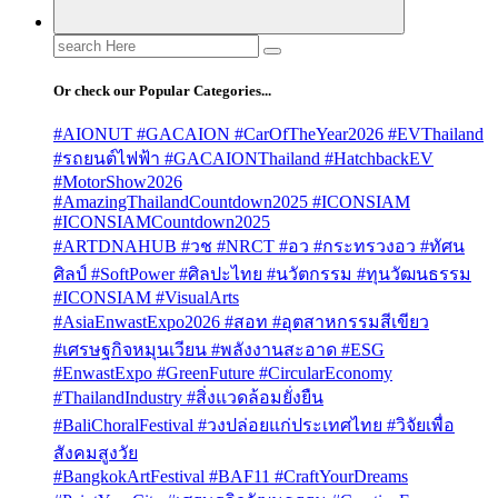
Search
for:
Or check our Popular Categories...
#AIONUT #GACAION #CarOfTheYear2026 #EVThailand
#รถยนต์ไฟฟ้า #GACAIONThailand #HatchbackEV
#MotorShow2026
#AmazingThailandCountdown2025 #ICONSIAM
#ICONSIAMCountdown2025
#ARTDNAHUB #วช #NRCT #อว #กระทรวงอว #ทัศน
ศิลป์ #SoftPower #ศิลปะไทย #นวัตกรรม #ทุนวัฒนธรรม
#ICONSIAM #VisualArts
#AsiaEnwastExpo2026 #สอท #อุตสาหกรรมสีเขียว
#เศรษฐกิจหมุนเวียน #พลังงานสะอาด #ESG
#EnwastExpo #GreenFuture #CircularEconomy
#ThailandIndustry #สิ่งแวดล้อมยั่งยืน
#BaliChoralFestival #วงปล่อยแก่ประเทศไทย #วิจัยเพื่อ
สังคมสูงวัย
#BangkokArtFestival #BAF11 #CraftYourDreams