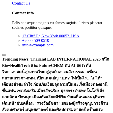
Contact Us
Contact Info
Felis consequat magnis est fames sagittis ultrices placerat
sodales porttitor quisque.
12 Cliff Dt, New York 00052, USA
+2000-509-0519
info@example.com
Trending News:
Thailand LAB INTERNATIONAL 2026 ผนึก
Bio+HealthTech และ FutureCHEM ดัน AI ยกระดับ
วิทยาศาสตร์-สุขภาพไทย สู่ศูนย์กลางนวัตกรรมอาเซียน
สถานเสาวภา-กทม. เปิดแคมเปญ “HPV ไม่เป็นไร…ไม่ได้”
เตือนอย่าชะล่าใจ ก่อนภัยเงียบลุกลามเป็นมะเร็ง
เมืองทองธานี
ขึ้นแท่น เขตส่งเสริมเมืองอัจฉริยะ มุ่งยกระดับเทคโนโลยี สิ่ง
แวดล้อม ปักหมุด เมืองอัจฉริยะมีชีวิต ขับเคลื่อนเศรษฐกิจ
วช.
เดินหน้าขับเคลื่อน “รางวัลธัชชา” ยกย่องผู้สร้างคุณูปการด้าน
สังคมศาสตร์ มนุษยศาสตร์ และศิลปกรรมศาสตร์ สร้างแรง