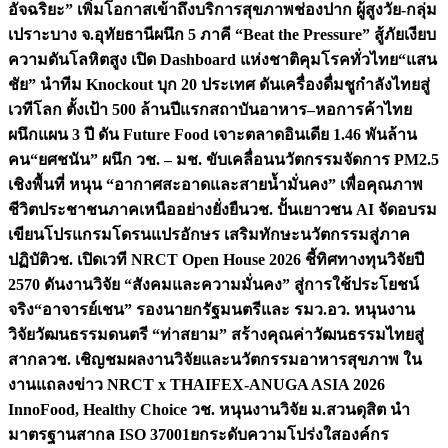
อัจฉริยะ” เพิ่มโอกาสเข้าถึงบริการสุขภาพช่องปาก ผู้สูงวัย-กลุ่ม
เปราะบาง จ.อุทัยธานี
ผนึก 5 ภาคี “Beat the Pressure” สู้ภัยเงียบ
ความดันโลหิตสูง เปิด Dashboard แห่งชาติคุมโรคทั่วไทย
“แสน
ชัย” นำทีม Knockout บุก 20 ประเทศ ดันเครื่องดื่มชูกำลังไทยสู่
เวทีโลก ตั้งเป้า 500 ล้านปีแรก
สถาบันอาหาร–หอการค้าไทย
ผนึกแผน 3 ปี ดัน Future Food เจาะตลาดอินเดีย 1.46 พันล้าน
คน
“ยศชนัน” ผนึก วช. – มช. ขับเคลื่อนนวัตกรรมจัดการ PM2.5
เชิงพื้นที่ หนุน “อากาศสะอาดและสายน้ำมั่นคง” เพื่อคุณภาพ
ชีวิตประชาชนภาคเหนืออย่างยั่งยืน
วช. ปั้นเยาวชน AI จัดอบรม
เขียนโปรแกรมโดรนแปรอักษร เสริมทักษะนวัตกรรมสู่ภาค
ปฏิบัติ
วช. เปิดเวที NRCT Open House 2026 ชี้ทิศทางทุนวิจัยปี
2570 ดันงานวิจัย “สังคมและความมั่นคง” สู่การใช้ประโยชน์
จริง
“อาจารย์เชน” รองนายกรัฐมนตรีและ รมว.อว. หนุนงาน
วิจัยวัฒนธรรมดนตรี “ท่าสยาม” สร้างคุณค่าวัฒนธรรมไทยสู่
สากล
วช. เชิญชมผลงานวิจัยและนวัตกรรมอาหารสุขภาพ ใน
งานแถลงข่าว NRCT x THAIFEX-ANUGA ASIA 2026
InnoFood, Healthy Choice
วช. หนุนงานวิจัย ม.สวนดุสิต นำ
มาตรฐานสากล ISO 37001ยกระดับความโปร่งใสองค์กร