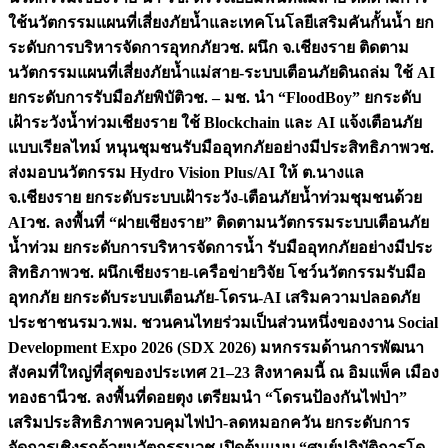
ใช้นวัตกรรมแผนที่เสี่ยงภัยน้ำและเทคโนโลยีเสริมคันกั้นน้ำ ยก
ระดับการบริหารจัดการอุทกภัย
วช. ผนึก จ.เชียงราย ติดตาม
นวัตกรรมแผนที่เสี่ยงภัยน้ำแม่สาย-ระบบเตือนภัยดินถล่ม ใช้ AI
ยกระดับการรับมือภัยพิบัติ
วช. – มช. นำ “FloodBoy” ยกระดับ
เฝ้าระวังน้ำท่วมเชียงราย ใช้ Blockchain และ AI แจ้งเตือนภัย
แบบเรียลไทม์ หนุนชุมชนรับมืออุทกภัยอย่างมีประสิทธิภาพ
วช.
ส่งมอบนวัตกรรม Hydro Vision Plus/AI ให้ ต.นางแล
จ.เชียงราย ยกระดับระบบเฝ้าระวัง-เตือนภัยน้ำท่วมชุมชนด้วย
AI
วช. ลงพื้นที่ “ฝายเชียงราย” ติดตามนวัตกรรมระบบเตือนภัย
น้ำท่วม ยกระดับการบริหารจัดการน้ำ รับมืออุทกภัยอย่างมีประ
สิทธิภาพ
วช. ผนึกเชียงราย-เครือข่ายวิจัย โชว์นวัตกรรมรับมือ
อุทกภัย ยกระดับระบบเตือนภัย-โดรน-AI เสริมความปลอดภัย
ประชาชน
รมว.พม. ชวนคนไทยร่วมเป็นส่วนหนึ่งของงาน Social
Development Expo 2026 (SDX 2026) มหกรรมด้านการพัฒนา
สังคมที่ใหญ่ที่สุดของประเทศ 21–23 สิงหาคมนี้ ณ อิมแพ็ค เมือง
ทองธานี
วช. ลงพื้นที่ดอยตุง เตรียมนำ “โดรนป้องกันไฟป่า”
เสริมประสิทธิภาพควบคุมไฟป่า-ลดหมอกควัน ยกระดับการ
จัดการเชิงรุกด้วยนวัตกรรม
วช.เปิดต้นแบบ “ศูนย์ปฏิบัติการโด