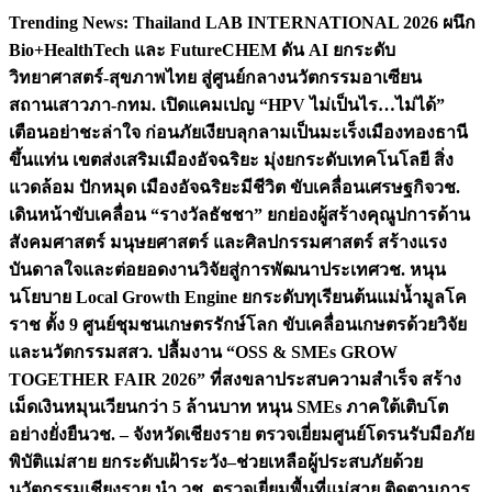
Skip
Trending News:
Thailand LAB INTERNATIONAL 2026 ผนึก
to
Bio+HealthTech และ FutureCHEM ดัน AI ยกระดับ
content
วิทยาศาสตร์-สุขภาพไทย สู่ศูนย์กลางนวัตกรรมอาเซียน
สถานเสาวภา-กทม. เปิดแคมเปญ “HPV ไม่เป็นไร…ไม่ได้”
เตือนอย่าชะล่าใจ ก่อนภัยเงียบลุกลามเป็นมะเร็ง
เมืองทองธานี
ขึ้นแท่น เขตส่งเสริมเมืองอัจฉริยะ มุ่งยกระดับเทคโนโลยี สิ่ง
แวดล้อม ปักหมุด เมืองอัจฉริยะมีชีวิต ขับเคลื่อนเศรษฐกิจ
วช.
เดินหน้าขับเคลื่อน “รางวัลธัชชา” ยกย่องผู้สร้างคุณูปการด้าน
สังคมศาสตร์ มนุษยศาสตร์ และศิลปกรรมศาสตร์ สร้างแรง
บันดาลใจและต่อยอดงานวิจัยสู่การพัฒนาประเทศ
วช. หนุน
นโยบาย Local Growth Engine ยกระดับทุเรียนต้นแม่น้ำมูลโค
ราช ตั้ง 9 ศูนย์ชุมชนเกษตรรักษ์โลก ขับเคลื่อนเกษตรด้วยวิจัย
และนวัตกรรม
สสว. ปลื้มงาน “OSS & SMEs GROW
TOGETHER FAIR 2026” ที่สงขลาประสบความสำเร็จ สร้าง
เม็ดเงินหมุนเวียนกว่า 5 ล้านบาท หนุน SMEs ภาคใต้เติบโต
อย่างยั่งยืน
วช. – จังหวัดเชียงราย ตรวจเยี่ยมศูนย์โดรนรับมือภัย
พิบัติแม่สาย ยกระดับเฝ้าระวัง–ช่วยเหลือผู้ประสบภัยด้วย
นวัตกรรม
เชียงราย นำ วช. ตรวจเยี่ยมพื้นที่แม่สาย ติดตามการ