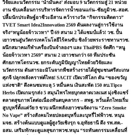
วิจัยและนวัตกรรม ‘น้ำมั่นคง’ ส่งมอบ 9 นวัตกรรมสู่ 21 หน่วย
งาน ขับเคลื่อนการบริหารจัดการน้ำขอนแก่น–ชัยภูมิ
วช.-สอศ.
ปลื้มนักประดิษฐ์อาชีวะอีสาน คว้ารางวัล “กิจกรรมติดดาว”
TVET Smart Idea2Innovation 2569 ดันผลงานสู่การใช้งาน
จริง
“หนูน้อยจ้าวเวหา” ปี 69 สนาม 2 ได้แชมป์แล้ว! วช. ปั้น
เยาวชนสู่นวัตกรเทคโนโลยีไร้คนขับ ชิงถ้วยพระราชทานฯ
วช.
ผนึกสมาคมกีฬาเครื่องบินจำลองฯ และ ThaiPBS จัดศึก “หนู
น้อยจ้าวเวหา 2569” สนาม 2 เยาวชนกว่า 60 ทีมประชัน
ศักยภาพโดรน
วช. ยกระดับภูมิปัญญาไทยด้วยวิจัยและ
นวัตกรรม ดันสารอะมิโนจากพืชสร้างรายได้สู่ชุมชนศรีสะเกษ
ศุภจี ปลุกพลังคราฟต์ไทย! SACIT เปิดเวทีโลก ดัน “ของขวัญ
แห่งชาติ” ดึงคนชมทะลุ 5 หมื่นคน เงินสะพัด 150 ลบ.
Tipco
Herbs เปิดเกมรุกส่ง 5 สมุนไพรไทยบุกตลาดเวลเนส มุ่งชิงแชร์
ตลาดสุขภาพโตต่อเนื่อง
ทันตบุคลากร – สพฐ. หวั่นเด็กไทยเริ่ม
สูบบุหรี่ตั้งแต่วัย 9 ขวบ ผนึกพลังเยาวชนจัดงาน “Zero Smoke
No Vape” สร้างสังคมไทยปลอดบุหรี่และบุหรี่ไฟฟ้า
วช. หนุน
มจธ. สร้างต้นแบบดูแลผู้สูงวัยเชิงรุก จ.อุทัยธานี ดึง รพ.สต.-
อสม. เสริมทักษะดูแลสุขภาพ
วช.หนุน “รถทันตกรรมเคลื่อนที่