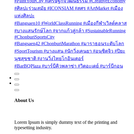
#PaintYourCity #เศรษฐกิจวัฒนธรรม #CreativeEconomy
#ศิลปะร่วมสมัย #ICONSIAM #สศร #ArtMarket #เมือง
แห่งศิลปะ
#Bangsaen10 #WorldClassRunning #เมืองกีฬาเวิลด์คลาส
#บางแสนรักษ์โลก #จากแก้วสู่กล้า #SustainableRunning
#ChonburiSportsCity
#Bangsaen42 #ChonburiMarathon #มาราธอนระดับโลก
#SportTourism #บางแสน #นักวิ่งเคนยา #อนุชิตจิว #ปิยะ
นุชสุขชาติ #งานวิ่งไทยโกอินเตอร์
#BarBQPlaza #บาร์บีคิวพลาซ่า #วิตอะเดย์ #บาร์บีกอน
About Us
Lorem Ipsum is simply dummy text of the printing and
typesetting industry.