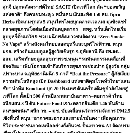
ศุภจี ปลุกพลังคราฟต์ไทย! SACIT เปิดเวทีโลก ดัน “ของขวัญ
แห่งชาติ” ดึงคนชมทะลุ 5 หมื่นคน เงินสะพัด 150 ลบ.
Tipco
Herbs เปิดเกมรุกส่ง 5 สมุนไพรไทยบุกตลาดเวลเนส มุ่งชิงแชร์
ตลาดสุขภาพโตต่อเนื่อง
ทันตบุคลากร – สพฐ. หวั่นเด็กไทยเริ่ม
สูบบุหรี่ตั้งแต่วัย 9 ขวบ ผนึกพลังเยาวชนจัดงาน “Zero Smoke
No Vape” สร้างสังคมไทยปลอดบุหรี่และบุหรี่ไฟฟ้า
วช. หนุน
มจธ. สร้างต้นแบบดูแลผู้สูงวัยเชิงรุก จ.อุทัยธานี ดึง รพ.สต.-
อสม. เสริมทักษะดูแลสุขภาพ
วช.หนุน “รถทันตกรรมเคลื่อนที่
อัจฉริยะ” เพิ่มโอกาสเข้าถึงบริการสุขภาพช่องปาก ผู้สูงวัย-กลุ่ม
เปราะบาง จ.อุทัยธานี
ผนึก 5 ภาคี “Beat the Pressure” สู้ภัยเงียบ
ความดันโลหิตสูง เปิด Dashboard แห่งชาติคุมโรคทั่วไทย
“แสน
ชัย” นำทีม Knockout บุก 20 ประเทศ ดันเครื่องดื่มชูกำลังไทยสู่
เวทีโลก ตั้งเป้า 500 ล้านปีแรก
สถาบันอาหาร–หอการค้าไทย
ผนึกแผน 3 ปี ดัน Future Food เจาะตลาดอินเดีย 1.46 พันล้าน
คน
“ยศชนัน” ผนึก วช. – มช. ขับเคลื่อนนวัตกรรมจัดการ PM2.5
เชิงพื้นที่ หนุน “อากาศสะอาดและสายน้ำมั่นคง” เพื่อคุณภาพ
ชีวิตประชาชนภาคเหนืออย่างยั่งยืน
วช. ปั้นเยาวชน AI จัดอบรม