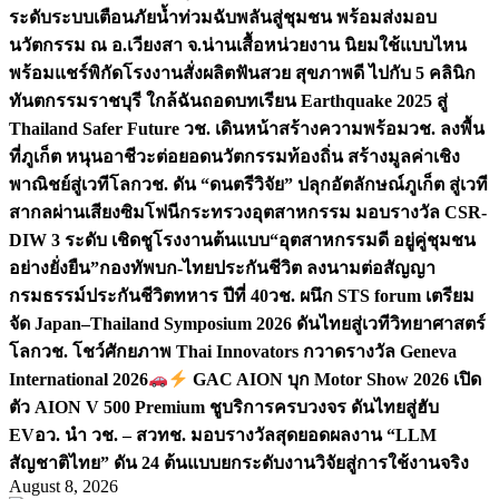
ระดับระบบเตือนภัยน้ำท่วมฉับพลันสู่ชุมชน พร้อมส่งมอบ
นวัตกรรม ณ อ.เวียงสา จ.น่าน
เสื้อหน่วยงาน นิยมใช้แบบไหน
พร้อมแชร์พิกัดโรงงานสั่งผลิต
ฟันสวย สุขภาพดี ไปกับ 5 คลินิก
ทันตกรรมราชบุรี ใกล้ฉัน
ถอดบทเรียน Earthquake 2025 สู่
Thailand Safer Future วช. เดินหน้าสร้างความพร้อม
วช. ลงพื้น
ที่ภูเก็ต หนุนอาชีวะต่อยอดนวัตกรรมท้องถิ่น สร้างมูลค่าเชิง
พาณิชย์สู่เวทีโลก
วช. ดัน “ดนตรีวิจัย” ปลุกอัตลักษณ์ภูเก็ต สู่เวที
สากลผ่านเสียงซิมโฟนี
กระทรวงอุตสาหกรรม มอบรางวัล CSR-
DIW 3 ระดับ เชิดชูโรงงานต้นแบบ“อุตสาหกรรมดี อยู่คู่ชุมชน
อย่างยั่งยืน”
กองทัพบก-ไทยประกันชีวิต ลงนามต่อสัญญา
กรมธรรม์ประกันชีวิตทหาร ปีที่ 40
วช. ผนึก STS forum เตรียม
จัด Japan–Thailand Symposium 2026 ดันไทยสู่เวทีวิทยาศาสตร์
โลก
วช. โชว์ศักยภาพ Thai Innovators กวาดรางวัล Geneva
International 2026
GAC AION บุก Motor Show 2026 เปิด
ตัว AION V 500 Premium ชูบริการครบวงจร ดันไทยสู่ฮับ
EV
อว. นำ วช. – สวทช. มอบรางวัลสุดยอดผลงาน “LLM
สัญชาติไทย” ดัน 24 ต้นแบบยกระดับงานวิจัยสู่การใช้งานจริง
August 8, 2026