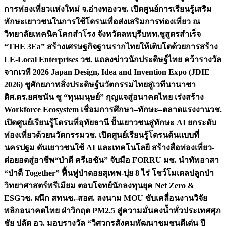
การท่องเที่ยวแห่งใหม่ จ.อ่างทอง
วช. เปิดศูนย์การเรียนรู้เสริม
ทักษะเยาวชนในการใช้โดรนเพื่อส่งเสริมการท่องเที่ยว ณ
วิทยาลัยเทคนิคโคกสำโรง จังหวัดลพบุรี
บพท.ชูสูตรสำเร็จ
“THE 3Ea” สร้างเศรษฐกิจฐานรากไทยให้เติบโตด้วยการสร้าง
LE-Local Enterprises
วช. แถลงข่าวนักประดิษฐ์ไทย คว้ารางวัล
จากเวที 2026 Japan Design, Idea and Invention Expo (JDIE
2026) ชูศักยภาพสิ่งประดิษฐ์นวัตกรรมไทยสู่เวทีนานาชา
ติ
ศ.ดร.ยศชนัน ชู “ทุนมนุษย์” กุญแจสู่อนาคตไทย เร่งสร้าง
Workforce Ecosystem เชื่อมการศึกษา–ทักษะ–ตลาดแรงงาน
วช.
เปิดศูนย์เรียนรู้โดรนที่อุทัยธานี ปั้นเยาวชนสู่ทักษะ AI ยกระดับ
ท่องเที่ยวด้วยนวัตกรรม
วช. เปิดศูนย์เรียนรู้โดรนต้นแบบที่
นครปฐม ดันเยาวชนใช้ AI และเทคโนโลยี สร้างสื่อท่องเที่ยว-
ต่อยอดสู่อาชีพ
“ป่าดี ครีเอชัน” จับมือ FORRU มช. นำทัพอาสา
“ป่าดี Together” ฟื้นฟูป่าดอยสุเทพ-ปุย 8 ไร่ โชว์โมเดลปลูกป่า
วิทยาศาสตร์พรีเมียม ตอบโจทย์นักลงทุนยุค Net Zero &
ESG
วช. ผนึก สทนช.-สอศ. ลงนาม MOU ขับเคลื่อนงานวิจัย
พลิกอนาคตไทย ฝ่าวิกฤต PM2.5 สู่ความมั่นคงน้ำทั่วประเทศ
ศุภ
ชัย ปลัด อว. มอบรางวัล “วิศวกรสังคมพัฒนาชุมชนดีเด่น ปี