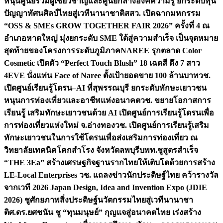
หนุนศูนย์รวมผู้เชี่ยวชาญและศูนย์กลางองค์ความรู้ ยกระดับทุน
ปัญญาทัศนศิลป์ไทยสู่เวทีนานาชาติ
สสว. เปิดฉากมหกรรม
“OSS & SMEs GROW TOGETHER FAIR 2026” ครั้งที่ 4 ณ
อำเภอหาดใหญ่ มุ่งยกระดับ SME ใต้สู่ความสำเร็จ เป็นจุดหมาย
สุดท้ายของโครงการระดับภูมิภาค
NAREE รุกตลาด Color
Cosmetic เปิดตัว “Perfect Touch Blush” 18 เฉดสี ดึง 7 สาว
4EVE นั่งแท่น Face of Naree ตั้งเป้ายอดขาย 100 ล้านบาท
วช.
เปิดศูนย์เรียนรู้โดรน–AI ที่สุพรรณบุรี ยกระดับทักษะเยาวชน
หนุนการท่องเที่ยวและอาชีพแห่งอนาคต
วช. ขยายโอกาสการ
เรียนรู้ เสริมทักษะเยาวชนด้วย AI เปิดศูนย์การเรียนรู้โดรนเพื่อ
การท่องเที่ยวแห่งใหม่ จ.อ่างทอง
วช. เปิดศูนย์การเรียนรู้เสริม
ทักษะเยาวชนในการใช้โดรนเพื่อส่งเสริมการท่องเที่ยว ณ
วิทยาลัยเทคนิคโคกสำโรง จังหวัดลพบุรี
บพท.ชูสูตรสำเร็จ
“THE 3Ea” สร้างเศรษฐกิจฐานรากไทยให้เติบโตด้วยการสร้าง
LE-Local Enterprises
วช. แถลงข่าวนักประดิษฐ์ไทย คว้ารางวัล
จากเวที 2026 Japan Design, Idea and Invention Expo (JDIE
2026) ชูศักยภาพสิ่งประดิษฐ์นวัตกรรมไทยสู่เวทีนานาชา
ติ
ศ.ดร.ยศชนัน ชู “ทุนมนุษย์” กุญแจสู่อนาคตไทย เร่งสร้าง