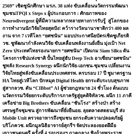
2569” เชิดชูนักศึกษา มรภ. 38 แห่ง ขับเคลื่อนนวัตกรรมพัฒนา
ชุมชน
TPQI x Steps x ผู้ประกอบการ : ศักยภาพของ
Neurodivergent ผู้ที่มีความหลากหลายทางการรับรู้ สู่โลกของ
การทำงาน
นักวิจัยไทยสุดปัง! คว้ารางวัลนานาชาติกว่า 400 ผล
งาน จาก 7 เวทีโลก “ยศชนัน” มอบประกาศนียบัตรเชิดชูเกียรติ
วช. ชูพัฒนากำลังคนวิจัย ขับเคลื่อนพลังงานยั่งยืน มุ่งเป้า Net
Zero ประเทศไทย
รองนายกฯ “ยศชนัน” เปิดเกม Siam Silica ดัน
โครงการชิปแห่งชาติ ปั้นไทยสู่ฮับ Deep Tech อาเซียน
“ยศชนัน”
ชูพลัง Research Synergy ผนึกนักวิจัย-เอกชน-ชุมชน เปลี่ยนงาน
วิจัยไทยสู่พลังขับเคลื่อนประเทศ
สรพ. ครบรอบ 17 ปี ชูมาตรฐาน
HA ไทยสู่เวทีโลก ปักหมุด Digital Health ยกระดับระบบสุขภาพ
สู่สากล
วช. ดัน “CIBbot” AI ผู้ช่วยกฎหมาย 24 ชั่วโมง ต้นแบบ
นวัตกรรมวิจัยยกระดับบริการภาครัฐสู่ยุคดิจิทัล
วช. ผนึก 11 ภาคี
เครือข่าย Big Brothers ขับเคลื่อน “ชันโรง” สร้างป่า สร้าง
เศรษฐกิจชุมชน สู่การพัฒนาที่ยั่งยืน
อย. ลุยตลาดสดธนบุรี ส่ง
Mobile Unit ตรวจอาหารถึงชุมชน ยกระดับความปลอดภัยผู้
บริโภค
วช. ผนึกมูลนิธิอาจารย์สุกรีฯ จัดประลองยอดฝีมือ
เยาวชนดนตรี ครั้งที่ 4 รอบรองฯ ภาคกลาง ชิงถ้วยพระราช