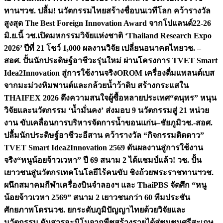
ทานฯ
วช. ปลื้ม! นวัตกรรมไทยสร้างชื่อบนเวทีโลก คว้ารางวัล
สูงสุด The Best Foreign Innovation Award จากโปแลนด์
22-26
มิ.ย.นี้ วช.เปิดมหกรรมวิจัยแห่งชาติ ‘Thailand Research Expo
2026’ ปีที่ 21 โชว์ 1,000 ผลงานวิจัย เปลี่ยนอนาคตไทย
วช. –
สอศ. ปั้นนักประดิษฐ์อาชีวะรุ่นใหม่ ผ่านโครงการ TVET Smart
Idea2Innovation สู่การใช้งานจริง
OROM เครื่องดื่มแพลนต์เบส
จากมะม่วงหิมพานต์และกล้วยน้ำว้าดิบ สร้างกระแสใน
THAIFEX 2026 ดึงความสนใจผู้ซื้อหลายประเทศ
“ดนุพร” หนุน
วิจัยและนวัตกรรม ‘น้ำมั่นคง’ ส่งมอบ 9 นวัตกรรมสู่ 21 หน่วย
งาน ขับเคลื่อนการบริหารจัดการน้ำขอนแก่น–ชัยภูมิ
วช.-สอศ.
ปลื้มนักประดิษฐ์อาชีวะอีสาน คว้ารางวัล “กิจกรรมติดดาว”
TVET Smart Idea2Innovation 2569 ดันผลงานสู่การใช้งาน
จริง
“หนูน้อยจ้าวเวหา” ปี 69 สนาม 2 ได้แชมป์แล้ว! วช. ปั้น
เยาวชนสู่นวัตกรเทคโนโลยีไร้คนขับ ชิงถ้วยพระราชทานฯ
วช.
ผนึกสมาคมกีฬาเครื่องบินจำลองฯ และ ThaiPBS จัดศึก “หนู
น้อยจ้าวเวหา 2569” สนาม 2 เยาวชนกว่า 60 ทีมประชัน
ศักยภาพโดรน
วช. ยกระดับภูมิปัญญาไทยด้วยวิจัยและ
นวัตกรรม ดันสารอะมิโนจากพืชสร้างรายได้สู่ชุมชนศรีสะเกษ