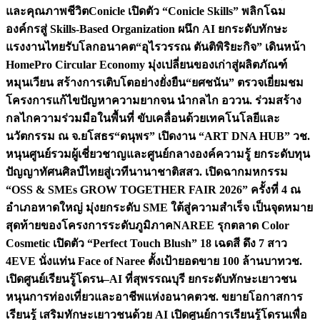
และคุณภาพชีวิต
Conicle เปิดตัว “Conicle Skills” พลิกโฉม
องค์กรสู่ Skills-Based Organization ผนึก AI ยกระดับทักษะ
แรงงานไทยรับโลกอนาคต
“อุไรวรรณ ตันติพิริยะกิจ” เดินหน้า
HomePro Circular Economy มุ่งเปลี่ยนของเก่าสู่ผลิตภัณฑ์
หมุนเวียน สร้างการเติบโตอย่างยั่งยืน
“ยศชนัน” ตรวจเยี่ยมชม
โครงการแก้ไขปัญหาความยากจน นำกลไก อววน. ร่วมสร้าง
กลไกความร่วมมือในพื้นที่ ขับเคลื่อนด้วยเทคโนโลยีและ
นวัตกรรม ณ จ.ยโสธร
“ดนุพร” เปิดงาน “ART DNA HUB” วช.
หนุนศูนย์รวมผู้เชี่ยวชาญและศูนย์กลางองค์ความรู้ ยกระดับทุน
ปัญญาทัศนศิลป์ไทยสู่เวทีนานาชาติ
สสว. เปิดฉากมหกรรม
“OSS & SMEs GROW TOGETHER FAIR 2026” ครั้งที่ 4 ณ
อำเภอหาดใหญ่ มุ่งยกระดับ SME ใต้สู่ความสำเร็จ เป็นจุดหมาย
สุดท้ายของโครงการระดับภูมิภาค
NAREE รุกตลาด Color
Cosmetic เปิดตัว “Perfect Touch Blush” 18 เฉดสี ดึง 7 สาว
4EVE นั่งแท่น Face of Naree ตั้งเป้ายอดขาย 100 ล้านบาท
วช.
เปิดศูนย์เรียนรู้โดรน–AI ที่สุพรรณบุรี ยกระดับทักษะเยาวชน
หนุนการท่องเที่ยวและอาชีพแห่งอนาคต
วช. ขยายโอกาสการ
เรียนรู้ เสริมทักษะเยาวชนด้วย AI เปิดศูนย์การเรียนรู้โดรนเพื่อ