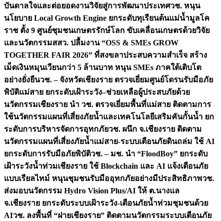
บันดาลใจและต่อยอดงานวิจัยสู่การพัฒนาประเทศ
วช. หนุน
นโยบาย Local Growth Engine ยกระดับทุเรียนต้นแม่น้ำมูลโค
ราช ตั้ง 9 ศูนย์ชุมชนเกษตรรักษ์โลก ขับเคลื่อนเกษตรด้วยวิจัย
และนวัตกรรม
สสว. ปลื้มงาน “OSS & SMEs GROW
TOGETHER FAIR 2026” ที่สงขลาประสบความสำเร็จ สร้าง
เม็ดเงินหมุนเวียนกว่า 5 ล้านบาท หนุน SMEs ภาคใต้เติบโต
อย่างยั่งยืน
วช. – จังหวัดเชียงราย ตรวจเยี่ยมศูนย์โดรนรับมือภัย
พิบัติแม่สาย ยกระดับเฝ้าระวัง–ช่วยเหลือผู้ประสบภัยด้วย
นวัตกรรม
เชียงราย นำ วช. ตรวจเยี่ยมพื้นที่แม่สาย ติดตามการ
ใช้นวัตกรรมแผนที่เสี่ยงภัยน้ำและเทคโนโลยีเสริมคันกั้นน้ำ ยก
ระดับการบริหารจัดการอุทกภัย
วช. ผนึก จ.เชียงราย ติดตาม
นวัตกรรมแผนที่เสี่ยงภัยน้ำแม่สาย-ระบบเตือนภัยดินถล่ม ใช้ AI
ยกระดับการรับมือภัยพิบัติ
วช. – มช. นำ “FloodBoy” ยกระดับ
เฝ้าระวังน้ำท่วมเชียงราย ใช้ Blockchain และ AI แจ้งเตือนภัย
แบบเรียลไทม์ หนุนชุมชนรับมืออุทกภัยอย่างมีประสิทธิภาพ
วช.
ส่งมอบนวัตกรรม Hydro Vision Plus/AI ให้ ต.นางแล
จ.เชียงราย ยกระดับระบบเฝ้าระวัง-เตือนภัยน้ำท่วมชุมชนด้วย
AI
วช. ลงพื้นที่ “ฝายเชียงราย” ติดตามนวัตกรรมระบบเตือนภัย