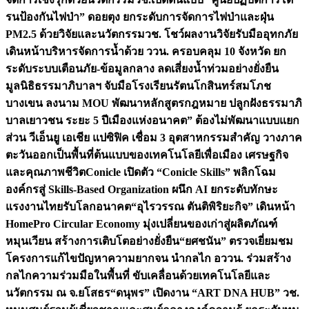
รนป้องกันไฟป่า” ดอยตุง ยกระดับการจัดการไฟป่าและฝุ่น
PM2.5 ด้วยวิจัยและนวัตกรรม
วช. โชว์ผลงานวิจัยรับมืออุทกภัย
เดินหน้าบริหารจัดการน้ำด้วย ววน. ครอบคลุม 10 จังหวัด ยก
ระดับระบบเตือนภัย-ข้อมูลกลาง ลดเสี่ยงน้ำท่วมอย่างยั่งยืน
มูลนิธิธรรมาภิบาลฯ จับมือโรงเรียนรัตนโกสินทร์สมโภช
บางเขน ลงนาม MOU พัฒนาหลักสูตรกฎหมาย ปลูกฝังธรรมาภิ
บาลเยาวชน ระยะ 5 ปี
เมืองแห่งอนาคต” ต้องไม่พัฒนาแบบแยก
ส่วน วีเอ็นยู เอเชีย แปซิฟิค เชื่อม 3 อุตสาหกรรมสำคัญ วางภาค
ตะวันออกเป็นพื้นที่ต้นแบบของเทคโนโลยีเพื่อเมือง เศรษฐกิจ
และคุณภาพชีวิต
Conicle เปิดตัว “Conicle Skills” พลิกโฉม
องค์กรสู่ Skills-Based Organization ผนึก AI ยกระดับทักษะ
แรงงานไทยรับโลกอนาคต
“อุไรวรรณ ตันติพิริยะกิจ” เดินหน้า
HomePro Circular Economy มุ่งเปลี่ยนของเก่าสู่ผลิตภัณฑ์
หมุนเวียน สร้างการเติบโตอย่างยั่งยืน
“ยศชนัน” ตรวจเยี่ยมชม
โครงการแก้ไขปัญหาความยากจน นำกลไก อววน. ร่วมสร้าง
กลไกความร่วมมือในพื้นที่ ขับเคลื่อนด้วยเทคโนโลยีและ
นวัตกรรม ณ จ.ยโสธร
“ดนุพร” เปิดงาน “ART DNA HUB” วช.