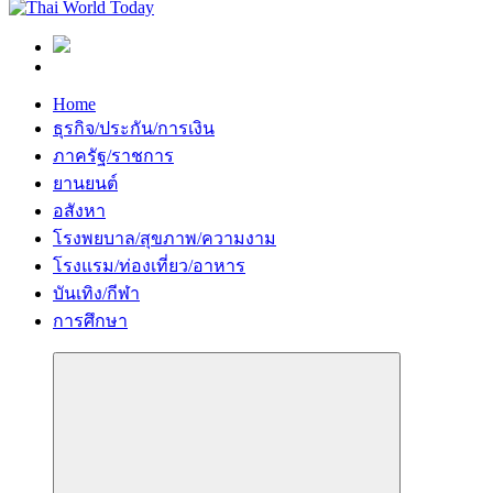
Home
ธุรกิจ/ประกัน/การเงิน
ภาครัฐ/ราชการ
ยานยนต์
อสังหา
โรงพยบาล/สุขภาพ/ความงาม
โรงแรม/ท่องเที่ยว/อาหาร
บันเทิง/กีฬา
การศึกษา