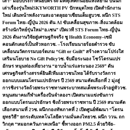
เล่า” มอบประกาศนียบัตร 60 มัคคุเทศก์น้อยแห่งสยาม ปั้นนัก
เล่าเรื่องรุ่นใหม่
SKYWORTH PV ปักหมุดไทย เปิดสำนักงาน
ใหม่ เดินหน้าพลังงานสะอาดลุยอาเซียนเต็มสูบ
วช. ผนึก STS
Forum ไทย–ญี่ปุ่น 2026 ดัน AI ขับเคลื่อนสุขภาพ–สิ่งแวดล้อม
สร้างนักวิทย์รุ่นใหม่
“อ.เชน” เปิดเวที STS Forum ไทย–ญี่ปุ่น
2026 ดันงานวิจัยสู่เศรษฐกิจจริง ชู Health Economy–เซมิ
คอนดักเตอร์เป็นหัวหอก
วช. –โรงเรียนนายร้อยตำรวจ ขับ
เคลื่อนนวัตกรรมบอร์ดเกม “Gift or Guilt” สร้างความโปร่งใส
เสริมนโยบาย No Gift Policy
วช. จับมือระนอง โชว์โดรนแปร
อักษร หนุนท่องเที่ยวงาน “อาบน้ำแร่แลระนอง 2569” ดัน
เศรษฐกิจสร้างสรรค์
ยินดี!ทีมเยาวชนไทย ได้รับรางวัลการ
ออกแบบแผนโดรนแปรอักษร ปี 2569 สนามคัดเลือกที่ 2 มุ่งสู่
การชิงรางวัลถ้วยพระราชทานพระบาทสมเด็จพระเจ้าอยู่หัว
วช.
หนุนสมาคมกีฬาเครื่องบินจำลองฯ เปิดสนามแข่งขันการ
ออกแบบโดรนแปรอักษร ชิงถ้วยพระราชทาน ปี 2569 สนามคัด
เลือกสนามที่ 2
วช. ผนึกกองทัพภาคที่ 2 เปิดศูนย์พัฒนา “โดรน
ยุทธวิธี” ยกระดับเทคโนโลยีความมั่นคงไทย
วช. ผนึก ววน. ถก
วิกฤต “หมอกควันภาคเหนือ” ชี้ทางออก PM2.5 ด้วยวิจัย–