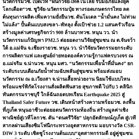
นวัตกรรม
วช. เปิดเวที “ผนึกวิจัย-เทคโนโลยี รับมือภัยแล้งยุค
โลกเดือด“
วช. ชูวิจัย-นวัตกรรมปุ๋ย ทางรอดเกษตรกรไทย ลด
ต้นทุนการผลิต-เพิ่มความยั่งยืน
วช. ดันโมเดล “น้ำมั่นคง ไม่ท่วม
ไม่แล้ง” ปั้นต้นแบบสงขลา–พัทลุง ตั้งเป้าช่วย 1.2 แสนครัวเรือน
สร้างมูลค่าเศรษฐกิจกว่า 900 ล้านบาท
วช. หนุน วว. นำ
นวัตกรรมแก้ปัญหา PM2.5 ต่อยอดงานวิจัยสู่ชุมชน ณ ต.จันจว้า
ใต้ อ.แม่จัน จ.เชียงราย
วช. หนุน วว. นำวิจัยนวัตกรรมยกระดับ
การผลิตกาแฟ และศูนย์ถ่ายทอดองค์ความรู้กาแฟครบวงจร ณ
อ.แม่จริม จ.น่าน
วช. หนุน มศว. “นวัตกรรมเพื่อน้ำที่มั่นคง” ยก
ระดับระบบเตือนภัยน้ำท่วมฉับพลันสู่ชุมชน พร้อมส่งมอบ
นวัตกรรม ณ อ.เวียงสา จ.น่าน
เสื้อหน่วยงาน นิยมใช้แบบไหน
พร้อมแชร์พิกัดโรงงานสั่งผลิต
ฟันสวย สุขภาพดี ไปกับ 5 คลินิก
ทันตกรรมราชบุรี ใกล้ฉัน
ถอดบทเรียน Earthquake 2025 สู่
Thailand Safer Future วช. เดินหน้าสร้างความพร้อม
วช. ลงพื้น
ที่ภูเก็ต หนุนอาชีวะต่อยอดนวัตกรรมท้องถิ่น สร้างมูลค่าเชิง
พาณิชย์สู่เวทีโลก
วช. ดัน “ดนตรีวิจัย” ปลุกอัตลักษณ์ภูเก็ต สู่เวที
สากลผ่านเสียงซิมโฟนี
กระทรวงอุตสาหกรรม มอบรางวัล CSR-
DIW 3 ระดับ เชิดชูโรงงานต้นแบบ“อุตสาหกรรมดี อยู่คู่ชุมชน