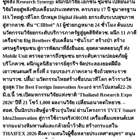
ชูพลัง Research Synergy ผนึกนักวิจัย-เอกชน-ชุมชน เปลี่ยนงาน
วิจัยไทยสู่พลังขับเคลื่อนประเทศ
สรพ. ครบรอบ 17 ปี ชูมาตรฐาน
HA ไทยสู่เวทีโลก ปักหมุด Digital Health ยกระดับระบบสุขภาพ
สู่สากล
วช. ดัน “CIBbot” AI ผู้ช่วยกฎหมาย 24 ชั่วโมง ต้นแบบ
นวัตกรรมวิจัยยกระดับบริการภาครัฐสู่ยุคดิจิทัล
วช. ผนึก 11 ภาคี
เครือข่าย Big Brothers ขับเคลื่อน “ชันโรง” สร้างป่า สร้าง
เศรษฐกิจชุมชน สู่การพัฒนาที่ยั่งยืน
อย. ลุยตลาดสดธนบุรี ส่ง
Mobile Unit ตรวจอาหารถึงชุมชน ยกระดับความปลอดภัยผู้
บริโภค
วช. ผนึกมูลนิธิอาจารย์สุกรีฯ จัดประลองยอดฝีมือ
เยาวชนดนตรี ครั้งที่ 4 รอบรองฯ ภาคกลาง ชิงถ้วยพระราช
ทานฯ
วช. ปลื้ม! นวัตกรรมไทยสร้างชื่อบนเวทีโลก คว้ารางวัล
สูงสุด The Best Foreign Innovation Award จากโปแลนด์
22-26
มิ.ย.นี้ วช.เปิดมหกรรมวิจัยแห่งชาติ ‘Thailand Research Expo
2026’ ปีที่ 21 โชว์ 1,000 ผลงานวิจัย เปลี่ยนอนาคตไทย
วช. –
สอศ. ปั้นนักประดิษฐ์อาชีวะรุ่นใหม่ ผ่านโครงการ TVET Smart
Idea2Innovation สู่การใช้งานจริง
OROM เครื่องดื่มแพลนต์เบส
จากมะม่วงหิมพานต์และกล้วยน้ำว้าดิบ สร้างกระแสใน
THAIFEX 2026 ดึงความสนใจผู้ซื้อหลายประเทศ
“ดนุพร” หนุน