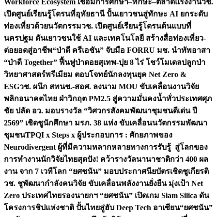
Workforce Ecosystem เชื่อมการศึกษา–ทักษะ–ตลาดแรงงาน
วช.
เปิดศูนย์เรียนรู้โดรนที่อุทัยธานี ปั้นเยาวชนสู่ทักษะ AI ยกระดับ
ท่องเที่ยวด้วยนวัตกรรม
วช. เปิดศูนย์เรียนรู้โดรนต้นแบบที่
นครปฐม ดันเยาวชนใช้ AI และเทคโนโลยี สร้างสื่อท่องเที่ยว-
ต่อยอดสู่อาชีพ
“ป่าดี ครีเอชัน” จับมือ FORRU มช. นำทัพอาสา
“ป่าดี Together” ฟื้นฟูป่าดอยสุเทพ-ปุย 8 ไร่ โชว์โมเดลปลูกป่า
วิทยาศาสตร์พรีเมียม ตอบโจทย์นักลงทุนยุค Net Zero &
ESG
วช. ผนึก สทนช.-สอศ. ลงนาม MOU ขับเคลื่อนงานวิจัย
พลิกอนาคตไทย ฝ่าวิกฤต PM2.5 สู่ความมั่นคงน้ำทั่วประเทศ
ศุภ
ชัย ปลัด อว. มอบรางวัล “วิศวกรสังคมพัฒนาชุมชนดีเด่น ปี
2569” เชิดชูนักศึกษา มรภ. 38 แห่ง ขับเคลื่อนนวัตกรรมพัฒนา
ชุมชน
TPQI x Steps x ผู้ประกอบการ : ศักยภาพของ
Neurodivergent ผู้ที่มีความหลากหลายทางการรับรู้ สู่โลกของ
การทำงาน
นักวิจัยไทยสุดปัง! คว้ารางวัลนานาชาติกว่า 400 ผล
งาน จาก 7 เวทีโลก “ยศชนัน” มอบประกาศนียบัตรเชิดชูเกียรติ
วช. ชูพัฒนากำลังคนวิจัย ขับเคลื่อนพลังงานยั่งยืน มุ่งเป้า Net
Zero ประเทศไทย
รองนายกฯ “ยศชนัน” เปิดเกม Siam Silica ดัน
โครงการชิปแห่งชาติ ปั้นไทยสู่ฮับ Deep Tech อาเซียน
“ยศชนัน”