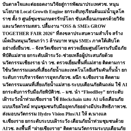
บันดาลใจและต่อยอดงานวิจัยสู่การพัฒนาประเทศ
วช. หนุน
นโยบาย Local Growth Engine ยกระดับทุเรียนต้นแม่น้ำมูลโค
ราช ตั้ง 9 ศูนย์ชุมชนเกษตรรักษ์โลก ขับเคลื่อนเกษตรด้วยวิจัย
และนวัตกรรม
สสว. ปลื้มงาน “OSS & SMEs GROW
TOGETHER FAIR 2026” ที่สงขลาประสบความสำเร็จ สร้าง
เม็ดเงินหมุนเวียนกว่า 5 ล้านบาท หนุน SMEs ภาคใต้เติบโต
อย่างยั่งยืน
วช. – จังหวัดเชียงราย ตรวจเยี่ยมศูนย์โดรนรับมือภัย
พิบัติแม่สาย ยกระดับเฝ้าระวัง–ช่วยเหลือผู้ประสบภัยด้วย
นวัตกรรม
เชียงราย นำ วช. ตรวจเยี่ยมพื้นที่แม่สาย ติดตามการ
ใช้นวัตกรรมแผนที่เสี่ยงภัยน้ำและเทคโนโลยีเสริมคันกั้นน้ำ ยก
ระดับการบริหารจัดการอุทกภัย
วช. ผนึก จ.เชียงราย ติดตาม
นวัตกรรมแผนที่เสี่ยงภัยน้ำแม่สาย-ระบบเตือนภัยดินถล่ม ใช้ AI
ยกระดับการรับมือภัยพิบัติ
วช. – มช. นำ “FloodBoy” ยกระดับ
เฝ้าระวังน้ำท่วมเชียงราย ใช้ Blockchain และ AI แจ้งเตือนภัย
แบบเรียลไทม์ หนุนชุมชนรับมืออุทกภัยอย่างมีประสิทธิภาพ
วช.
ส่งมอบนวัตกรรม Hydro Vision Plus/AI ให้ ต.นางแล
จ.เชียงราย ยกระดับระบบเฝ้าระวัง-เตือนภัยน้ำท่วมชุมชนด้วย
AI
วช. ลงพื้นที่ “ฝายเชียงราย” ติดตามนวัตกรรมระบบเตือนภัย