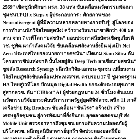
2569” เชิดชูนักศึกษา มรภ. 38 แห่ง ขับเคลื่อนนวัตกรรมพัฒนา
ชุมชน
TPQI x Steps x ผู้ประกอบการ : ศักยภาพของ
Neurodivergent ผู้ที่มีความหลากหลายทางการรับรู้ สู่โลกของ
การทำงาน
นักวิจัยไทยสุดปัง! คว้ารางวัลนานาชาติกว่า 400 ผล
งาน จาก 7 เวทีโลก “ยศชนัน” มอบประกาศนียบัตรเชิดชูเกียรติ
วช. ชูพัฒนากำลังคนวิจัย ขับเคลื่อนพลังงานยั่งยืน มุ่งเป้า Net
Zero ประเทศไทย
รองนายกฯ “ยศชนัน” เปิดเกม Siam Silica ดัน
โครงการชิปแห่งชาติ ปั้นไทยสู่ฮับ Deep Tech อาเซียน
“ยศชนัน”
ชูพลัง Research Synergy ผนึกนักวิจัย-เอกชน-ชุมชน เปลี่ยนงาน
วิจัยไทยสู่พลังขับเคลื่อนประเทศ
สรพ. ครบรอบ 17 ปี ชูมาตรฐาน
HA ไทยสู่เวทีโลก ปักหมุด Digital Health ยกระดับระบบสุขภาพ
สู่สากล
วช. ดัน “CIBbot” AI ผู้ช่วยกฎหมาย 24 ชั่วโมง ต้นแบบ
นวัตกรรมวิจัยยกระดับบริการภาครัฐสู่ยุคดิจิทัล
วช. ผนึก 11 ภาคี
เครือข่าย Big Brothers ขับเคลื่อน “ชันโรง” สร้างป่า สร้าง
เศรษฐกิจชุมชน สู่การพัฒนาที่ยั่งยืน
อย. ลุยตลาดสดธนบุรี ส่ง
Mobile Unit ตรวจอาหารถึงชุมชน ยกระดับความปลอดภัยผู้
บริโภค
วช. ผนึกมูลนิธิอาจารย์สุกรีฯ จัดประลองยอดฝีมือ
เยาวชนดนตรี ครั้งที่ 4 รอบรองฯ ภาคกลาง ชิงถ้วยพระราช