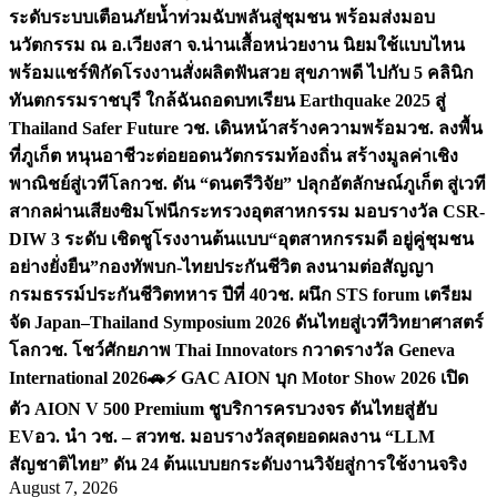
ระดับระบบเตือนภัยน้ำท่วมฉับพลันสู่ชุมชน พร้อมส่งมอบ
นวัตกรรม ณ อ.เวียงสา จ.น่าน
เสื้อหน่วยงาน นิยมใช้แบบไหน
พร้อมแชร์พิกัดโรงงานสั่งผลิต
ฟันสวย สุขภาพดี ไปกับ 5 คลินิก
ทันตกรรมราชบุรี ใกล้ฉัน
ถอดบทเรียน Earthquake 2025 สู่
Thailand Safer Future วช. เดินหน้าสร้างความพร้อม
วช. ลงพื้น
ที่ภูเก็ต หนุนอาชีวะต่อยอดนวัตกรรมท้องถิ่น สร้างมูลค่าเชิง
พาณิชย์สู่เวทีโลก
วช. ดัน “ดนตรีวิจัย” ปลุกอัตลักษณ์ภูเก็ต สู่เวที
สากลผ่านเสียงซิมโฟนี
กระทรวงอุตสาหกรรม มอบรางวัล CSR-
DIW 3 ระดับ เชิดชูโรงงานต้นแบบ“อุตสาหกรรมดี อยู่คู่ชุมชน
อย่างยั่งยืน”
กองทัพบก-ไทยประกันชีวิต ลงนามต่อสัญญา
กรมธรรม์ประกันชีวิตทหาร ปีที่ 40
วช. ผนึก STS forum เตรียม
จัด Japan–Thailand Symposium 2026 ดันไทยสู่เวทีวิทยาศาสตร์
โลก
วช. โชว์ศักยภาพ Thai Innovators กวาดรางวัล Geneva
International 2026
🚗⚡️ GAC AION บุก Motor Show 2026 เปิด
ตัว AION V 500 Premium ชูบริการครบวงจร ดันไทยสู่ฮับ
EV
อว. นำ วช. – สวทช. มอบรางวัลสุดยอดผลงาน “LLM
สัญชาติไทย” ดัน 24 ต้นแบบยกระดับงานวิจัยสู่การใช้งานจริง
August 7, 2026