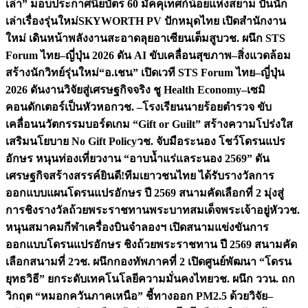
เล่า” มอบประกาศนียบัตร 60 มัคคุเทศก์น้อยแห่งสยาม ปั้นนัก
เล่าเรื่องรุ่นใหม่
SKYWORTH PV ปักหมุดไทย เปิดสำนักงาน
ใหม่ เดินหน้าพลังงานสะอาดลุยอาเซียนเต็มสูบ
วช. ผนึก STS
Forum ไทย–ญี่ปุ่น 2026 ดัน AI ขับเคลื่อนสุขภาพ–สิ่งแวดล้อม
สร้างนักวิทย์รุ่นใหม่
“อ.เชน” เปิดเวที STS Forum ไทย–ญี่ปุ่น
2026 ดันงานวิจัยสู่เศรษฐกิจจริง ชู Health Economy–เซมิ
คอนดักเตอร์เป็นหัวหอก
วช. –โรงเรียนนายร้อยตำรวจ ขับ
เคลื่อนนวัตกรรมบอร์ดเกม “Gift or Guilt” สร้างความโปร่งใส
เสริมนโยบาย No Gift Policy
วช. จับมือระนอง โชว์โดรนแปร
อักษร หนุนท่องเที่ยวงาน “อาบน้ำแร่แลระนอง 2569” ดัน
เศรษฐกิจสร้างสรรค์
ยินดี!ทีมเยาวชนไทย ได้รับรางวัลการ
ออกแบบแผนโดรนแปรอักษร ปี 2569 สนามคัดเลือกที่ 2 มุ่งสู่
การชิงรางวัลถ้วยพระราชทานพระบาทสมเด็จพระเจ้าอยู่หัว
วช.
หนุนสมาคมกีฬาเครื่องบินจำลองฯ เปิดสนามแข่งขันการ
ออกแบบโดรนแปรอักษร ชิงถ้วยพระราชทาน ปี 2569 สนามคัด
เลือกสนามที่ 2
วช. ผนึกกองทัพภาคที่ 2 เปิดศูนย์พัฒนา “โดรน
ยุทธวิธี” ยกระดับเทคโนโลยีความมั่นคงไทย
วช. ผนึก ววน. ถก
วิกฤต “หมอกควันภาคเหนือ” ชี้ทางออก PM2.5 ด้วยวิจัย–