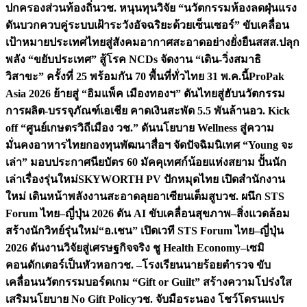
ปกครองส่วนท้องถิ่น
วช. หนุนทุนวิจัย “นวัตกรรมห้องลดฝุ่นแรง
ดันบวกควบคู่ระบบเฝ้าระวังอัจฉริยะด้วยเซ็นเซอร์” ขับเคลื่อน
เป้าหมายประเทศไทยสู่สังคมอากาศสะอาดอย่างยั่งยืน
สสส.ปลุก
พลัง “ขยับประเทศ” สู้โรค NCDs จัดงาน “เดิน-วิ่งสมาธิ
วิสาขะ” ครั้งที่ 25 พร้อมกัน 70 พื้นที่ทั่วไทย 31 พ.ค.นี้
ProPak
Asia 2026 ย้ายสู่ “อิมแพ็ค เมืองทองฯ” ดันไทยสู่ฮับนวัตกรรม
การผลิต-บรรจุภัณฑ์เอเชีย คาดเงินสะพัด 5.5 พันล้าน
อว. Kick
off “ศูนย์เกษตรวิถีเมือง วช.” ดันนโยบาย Wellness สู่ความ
มั่นคงอาหารไทย
กองทุนพัฒนาสื่อฯ จัดปัจฉิมนิเทศ “Young จะ
เล่า” มอบประกาศนียบัตร 60 มัคคุเทศก์น้อยแห่งสยาม ปั้นนัก
เล่าเรื่องรุ่นใหม่
SKYWORTH PV ปักหมุดไทย เปิดสำนักงาน
ใหม่ เดินหน้าพลังงานสะอาดลุยอาเซียนเต็มสูบ
วช. ผนึก STS
Forum ไทย–ญี่ปุ่น 2026 ดัน AI ขับเคลื่อนสุขภาพ–สิ่งแวดล้อม
สร้างนักวิทย์รุ่นใหม่
“อ.เชน” เปิดเวที STS Forum ไทย–ญี่ปุ่น
2026 ดันงานวิจัยสู่เศรษฐกิจจริง ชู Health Economy–เซมิ
คอนดักเตอร์เป็นหัวหอก
วช. –โรงเรียนนายร้อยตำรวจ ขับ
เคลื่อนนวัตกรรมบอร์ดเกม “Gift or Guilt” สร้างความโปร่งใส
เสริมนโยบาย No Gift Policy
วช. จับมือระนอง โชว์โดรนแปร