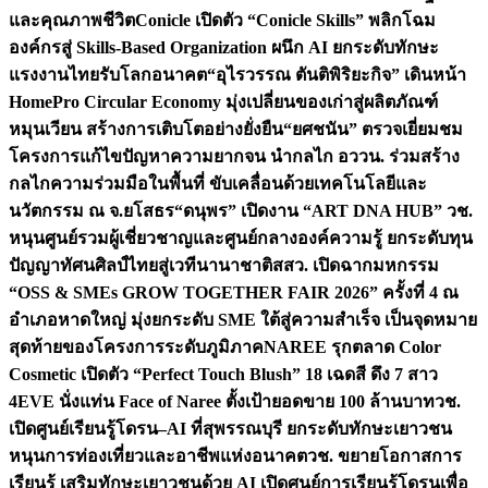
และคุณภาพชีวิต
Conicle เปิดตัว “Conicle Skills” พลิกโฉม
องค์กรสู่ Skills-Based Organization ผนึก AI ยกระดับทักษะ
แรงงานไทยรับโลกอนาคต
“อุไรวรรณ ตันติพิริยะกิจ” เดินหน้า
HomePro Circular Economy มุ่งเปลี่ยนของเก่าสู่ผลิตภัณฑ์
หมุนเวียน สร้างการเติบโตอย่างยั่งยืน
“ยศชนัน” ตรวจเยี่ยมชม
โครงการแก้ไขปัญหาความยากจน นำกลไก อววน. ร่วมสร้าง
กลไกความร่วมมือในพื้นที่ ขับเคลื่อนด้วยเทคโนโลยีและ
นวัตกรรม ณ จ.ยโสธร
“ดนุพร” เปิดงาน “ART DNA HUB” วช.
หนุนศูนย์รวมผู้เชี่ยวชาญและศูนย์กลางองค์ความรู้ ยกระดับทุน
ปัญญาทัศนศิลป์ไทยสู่เวทีนานาชาติ
สสว. เปิดฉากมหกรรม
“OSS & SMEs GROW TOGETHER FAIR 2026” ครั้งที่ 4 ณ
อำเภอหาดใหญ่ มุ่งยกระดับ SME ใต้สู่ความสำเร็จ เป็นจุดหมาย
สุดท้ายของโครงการระดับภูมิภาค
NAREE รุกตลาด Color
Cosmetic เปิดตัว “Perfect Touch Blush” 18 เฉดสี ดึง 7 สาว
4EVE นั่งแท่น Face of Naree ตั้งเป้ายอดขาย 100 ล้านบาท
วช.
เปิดศูนย์เรียนรู้โดรน–AI ที่สุพรรณบุรี ยกระดับทักษะเยาวชน
หนุนการท่องเที่ยวและอาชีพแห่งอนาคต
วช. ขยายโอกาสการ
เรียนรู้ เสริมทักษะเยาวชนด้วย AI เปิดศูนย์การเรียนรู้โดรนเพื่อ