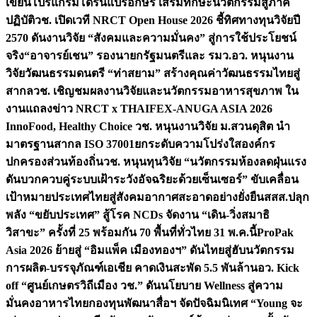
เขียนโปรแกรมโดรนแปรอักษร เสริมทักษะนวัตกรรมสู่ภาค
ปฏิบัติ
วช. เปิดเวที NRCT Open House 2026 ชี้ทิศทางทุนวิจัยปี
2570 ดันงานวิจัย “สังคมและความมั่นคง” สู่การใช้ประโยชน์
จริง
“อาจารย์เชน” รองนายกรัฐมนตรีและ รมว.อว. หนุนงาน
วิจัยวัฒนธรรมดนตรี “ท่าสยาม” สร้างคุณค่าวัฒนธรรมไทยสู่
สากล
วช. เชิญชมผลงานวิจัยและนวัตกรรมอาหารสุขภาพ ใน
งานแถลงข่าว NRCT x THAIFEX-ANUGA ASIA 2026
InnoFood, Healthy Choice
วช. หนุนงานวิจัย ม.สวนดุสิต นำ
มาตรฐานสากล ISO 37001ยกระดับความโปร่งใสองค์กร
ปกครองส่วนท้องถิ่น
วช. หนุนทุนวิจัย “นวัตกรรมห้องลดฝุ่นแรง
ดันบวกควบคู่ระบบเฝ้าระวังอัจฉริยะด้วยเซ็นเซอร์” ขับเคลื่อน
เป้าหมายประเทศไทยสู่สังคมอากาศสะอาดอย่างยั่งยืน
สสส.ปลุก
พลัง “ขยับประเทศ” สู้โรค NCDs จัดงาน “เดิน-วิ่งสมาธิ
วิสาขะ” ครั้งที่ 25 พร้อมกัน 70 พื้นที่ทั่วไทย 31 พ.ค.นี้
ProPak
Asia 2026 ย้ายสู่ “อิมแพ็ค เมืองทองฯ” ดันไทยสู่ฮับนวัตกรรม
การผลิต-บรรจุภัณฑ์เอเชีย คาดเงินสะพัด 5.5 พันล้าน
อว. Kick
off “ศูนย์เกษตรวิถีเมือง วช.” ดันนโยบาย Wellness สู่ความ
มั่นคงอาหารไทย
กองทุนพัฒนาสื่อฯ จัดปัจฉิมนิเทศ “Young จะ