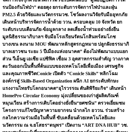
รนป้องกันไฟป่า” ดอยตุง ยกระดับการจัดการไฟป่าและฝุ่น
PM2.5 ด้วยวิจัยและนวัตกรรม
วช. โชว์ผลงานวิจัยรับมืออุทกภัย
เดินหน้าบริหารจัดการน้ำด้วย ววน. ครอบคลุม 10 จังหวัด ยก
ระดับระบบเตือนภัย-ข้อมูลกลาง ลดเสี่ยงน้ำท่วมอย่างยั่งยืน
มูลนิธิธรรมาภิบาลฯ จับมือโรงเรียนรัตนโกสินทร์สมโภช
บางเขน ลงนาม MOU พัฒนาหลักสูตรกฎหมาย ปลูกฝังธรรมาภิ
บาลเยาวชน ระยะ 5 ปี
เมืองแห่งอนาคต” ต้องไม่พัฒนาแบบแยก
ส่วน วีเอ็นยู เอเชีย แปซิฟิค เชื่อม 3 อุตสาหกรรมสำคัญ วางภาค
ตะวันออกเป็นพื้นที่ต้นแบบของเทคโนโลยีเพื่อเมือง เศรษฐกิจ
และคุณภาพชีวิต
Conicle เปิดตัว “Conicle Skills” พลิกโฉม
องค์กรสู่ Skills-Based Organization ผนึก AI ยกระดับทักษะ
แรงงานไทยรับโลกอนาคต
“อุไรวรรณ ตันติพิริยะกิจ” เดินหน้า
HomePro Circular Economy มุ่งเปลี่ยนของเก่าสู่ผลิตภัณฑ์
หมุนเวียน สร้างการเติบโตอย่างยั่งยืน
“ยศชนัน” ตรวจเยี่ยมชม
โครงการแก้ไขปัญหาความยากจน นำกลไก อววน. ร่วมสร้าง
กลไกความร่วมมือในพื้นที่ ขับเคลื่อนด้วยเทคโนโลยีและ
นวัตกรรม ณ จ.ยโสธร
“ดนุพร” เปิดงาน “ART DNA HUB” วช.