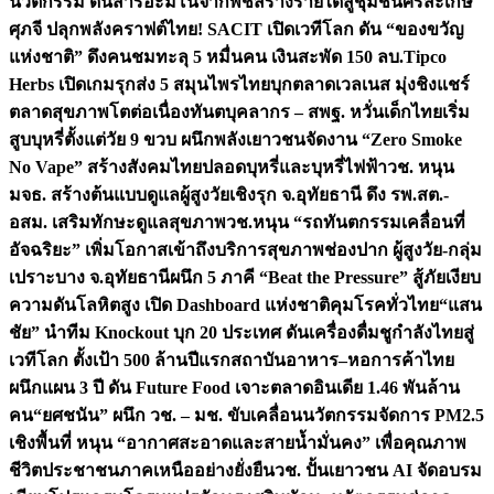
นวัตกรรม ดันสารอะมิโนจากพืชสร้างรายได้สู่ชุมชนศรีสะเกษ
ศุภจี ปลุกพลังคราฟต์ไทย! SACIT เปิดเวทีโลก ดัน “ของขวัญ
แห่งชาติ” ดึงคนชมทะลุ 5 หมื่นคน เงินสะพัด 150 ลบ.
Tipco
Herbs เปิดเกมรุกส่ง 5 สมุนไพรไทยบุกตลาดเวลเนส มุ่งชิงแชร์
ตลาดสุขภาพโตต่อเนื่อง
ทันตบุคลากร – สพฐ. หวั่นเด็กไทยเริ่ม
สูบบุหรี่ตั้งแต่วัย 9 ขวบ ผนึกพลังเยาวชนจัดงาน “Zero Smoke
No Vape” สร้างสังคมไทยปลอดบุหรี่และบุหรี่ไฟฟ้า
วช. หนุน
มจธ. สร้างต้นแบบดูแลผู้สูงวัยเชิงรุก จ.อุทัยธานี ดึง รพ.สต.-
อสม. เสริมทักษะดูแลสุขภาพ
วช.หนุน “รถทันตกรรมเคลื่อนที่
อัจฉริยะ” เพิ่มโอกาสเข้าถึงบริการสุขภาพช่องปาก ผู้สูงวัย-กลุ่ม
เปราะบาง จ.อุทัยธานี
ผนึก 5 ภาคี “Beat the Pressure” สู้ภัยเงียบ
ความดันโลหิตสูง เปิด Dashboard แห่งชาติคุมโรคทั่วไทย
“แสน
ชัย” นำทีม Knockout บุก 20 ประเทศ ดันเครื่องดื่มชูกำลังไทยสู่
เวทีโลก ตั้งเป้า 500 ล้านปีแรก
สถาบันอาหาร–หอการค้าไทย
ผนึกแผน 3 ปี ดัน Future Food เจาะตลาดอินเดีย 1.46 พันล้าน
คน
“ยศชนัน” ผนึก วช. – มช. ขับเคลื่อนนวัตกรรมจัดการ PM2.5
เชิงพื้นที่ หนุน “อากาศสะอาดและสายน้ำมั่นคง” เพื่อคุณภาพ
ชีวิตประชาชนภาคเหนืออย่างยั่งยืน
วช. ปั้นเยาวชน AI จัดอบรม