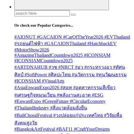
Search
for:
Or check our Popular Categories...
#AIONUT #GACAION #CarOfTheYear2026 #EVThailand
#รถยนต์ไฟฟ้า #GACAIONThailand #HatchbackEV
#MotorShow2026
#AmazingThailandCountdown2025 #ICONSIAM
#ICONSIAMCountdown2025
#ARTDNAHUB #วช #NRCT #อว #กระทรวงอว #ทัศน
ศิลป์ #SoftPower #ศิลปะไทย #นวัตกรรม #ทุนวัฒนธรรม
#ICONSIAM #VisualArts
#AsiaEnwastExpo2026 #สอท #อุตสาหกรรมสีเขียว
#เศรษฐกิจหมุนเวียน #พลังงานสะอาด #ESG
#EnwastExpo #GreenFuture #CircularEconomy
#ThailandIndustry #สิ่งแวดล้อมยั่งยืน
#BaliChoralFestival #วงปล่อยแก่ประเทศไทย #วิจัยเพื่อ
สังคมสูงวัย
#BangkokArtFestival #BAF11 #CraftYourDreams