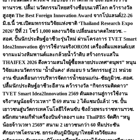
ทานฯ
วช. ปลื้ม! นวัตกรรมไทยสร้างชื่อบนเวทีโลก คว้ารางวัล
สูงสุด The Best Foreign Innovation Award จากโปแลนด์
22-26
มิ.ย.นี้ วช.เปิดมหกรรมวิจัยแห่งชาติ ‘Thailand Research Expo
2026’ ปีที่ 21 โชว์ 1,000 ผลงานวิจัย เปลี่ยนอนาคตไทย
วช. –
สอศ. ปั้นนักประดิษฐ์อาชีวะรุ่นใหม่ ผ่านโครงการ TVET Smart
Idea2Innovation สู่การใช้งานจริง
OROM เครื่องดื่มแพลนต์เบส
จากมะม่วงหิมพานต์และกล้วยน้ำว้าดิบ สร้างกระแสใน
THAIFEX 2026 ดึงความสนใจผู้ซื้อหลายประเทศ
“ดนุพร” หนุน
วิจัยและนวัตกรรม ‘น้ำมั่นคง’ ส่งมอบ 9 นวัตกรรมสู่ 21 หน่วย
งาน ขับเคลื่อนการบริหารจัดการน้ำขอนแก่น–ชัยภูมิ
วช.-สอศ.
ปลื้มนักประดิษฐ์อาชีวะอีสาน คว้ารางวัล “กิจกรรมติดดาว”
TVET Smart Idea2Innovation 2569 ดันผลงานสู่การใช้งาน
จริง
“หนูน้อยจ้าวเวหา” ปี 69 สนาม 2 ได้แชมป์แล้ว! วช. ปั้น
เยาวชนสู่นวัตกรเทคโนโลยีไร้คนขับ ชิงถ้วยพระราชทานฯ
วช.
ผนึกสมาคมกีฬาเครื่องบินจำลองฯ และ ThaiPBS จัดศึก “หนู
น้อยจ้าวเวหา 2569” สนาม 2 เยาวชนกว่า 60 ทีมประชัน
ศักยภาพโดรน
วช. ยกระดับภูมิปัญญาไทยด้วยวิจัยและ