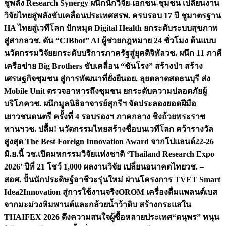
ชูพลัง Research Synergy ผนึกนักวิจัย-เอกชน-ชุมชน เปลี่ยนงาน
วิจัยไทยสู่พลังขับเคลื่อนประเทศ
สรพ. ครบรอบ 17 ปี ชูมาตรฐาน
HA ไทยสู่เวทีโลก ปักหมุด Digital Health ยกระดับระบบสุขภาพ
สู่สากล
วช. ดัน “CIBbot” AI ผู้ช่วยกฎหมาย 24 ชั่วโมง ต้นแบบ
นวัตกรรมวิจัยยกระดับบริการภาครัฐสู่ยุคดิจิทัล
วช. ผนึก 11 ภาคี
เครือข่าย Big Brothers ขับเคลื่อน “ชันโรง” สร้างป่า สร้าง
เศรษฐกิจชุมชน สู่การพัฒนาที่ยั่งยืน
อย. ลุยตลาดสดธนบุรี ส่ง
Mobile Unit ตรวจอาหารถึงชุมชน ยกระดับความปลอดภัยผู้
บริโภค
วช. ผนึกมูลนิธิอาจารย์สุกรีฯ จัดประลองยอดฝีมือ
เยาวชนดนตรี ครั้งที่ 4 รอบรองฯ ภาคกลาง ชิงถ้วยพระราช
ทานฯ
วช. ปลื้ม! นวัตกรรมไทยสร้างชื่อบนเวทีโลก คว้ารางวัล
สูงสุด The Best Foreign Innovation Award จากโปแลนด์
22-26
มิ.ย.นี้ วช.เปิดมหกรรมวิจัยแห่งชาติ ‘Thailand Research Expo
2026’ ปีที่ 21 โชว์ 1,000 ผลงานวิจัย เปลี่ยนอนาคตไทย
วช. –
สอศ. ปั้นนักประดิษฐ์อาชีวะรุ่นใหม่ ผ่านโครงการ TVET Smart
Idea2Innovation สู่การใช้งานจริง
OROM เครื่องดื่มแพลนต์เบส
จากมะม่วงหิมพานต์และกล้วยน้ำว้าดิบ สร้างกระแสใน
THAIFEX 2026 ดึงความสนใจผู้ซื้อหลายประเทศ
“ดนุพร” หนุน