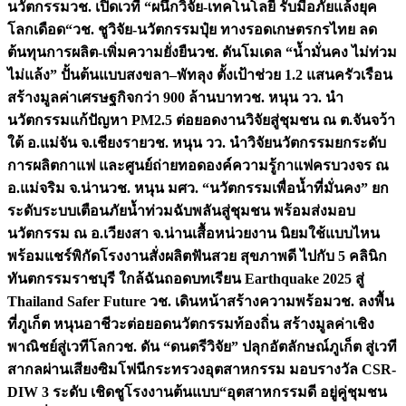
นวัตกรรม
วช. เปิดเวที “ผนึกวิจัย-เทคโนโลยี รับมือภัยแล้งยุค
โลกเดือด“
วช. ชูวิจัย-นวัตกรรมปุ๋ย ทางรอดเกษตรกรไทย ลด
ต้นทุนการผลิต-เพิ่มความยั่งยืน
วช. ดันโมเดล “น้ำมั่นคง ไม่ท่วม
ไม่แล้ง” ปั้นต้นแบบสงขลา–พัทลุง ตั้งเป้าช่วย 1.2 แสนครัวเรือน
สร้างมูลค่าเศรษฐกิจกว่า 900 ล้านบาท
วช. หนุน วว. นำ
นวัตกรรมแก้ปัญหา PM2.5 ต่อยอดงานวิจัยสู่ชุมชน ณ ต.จันจว้า
ใต้ อ.แม่จัน จ.เชียงราย
วช. หนุน วว. นำวิจัยนวัตกรรมยกระดับ
การผลิตกาแฟ และศูนย์ถ่ายทอดองค์ความรู้กาแฟครบวงจร ณ
อ.แม่จริม จ.น่าน
วช. หนุน มศว. “นวัตกรรมเพื่อน้ำที่มั่นคง” ยก
ระดับระบบเตือนภัยน้ำท่วมฉับพลันสู่ชุมชน พร้อมส่งมอบ
นวัตกรรม ณ อ.เวียงสา จ.น่าน
เสื้อหน่วยงาน นิยมใช้แบบไหน
พร้อมแชร์พิกัดโรงงานสั่งผลิต
ฟันสวย สุขภาพดี ไปกับ 5 คลินิก
ทันตกรรมราชบุรี ใกล้ฉัน
ถอดบทเรียน Earthquake 2025 สู่
Thailand Safer Future วช. เดินหน้าสร้างความพร้อม
วช. ลงพื้น
ที่ภูเก็ต หนุนอาชีวะต่อยอดนวัตกรรมท้องถิ่น สร้างมูลค่าเชิง
พาณิชย์สู่เวทีโลก
วช. ดัน “ดนตรีวิจัย” ปลุกอัตลักษณ์ภูเก็ต สู่เวที
สากลผ่านเสียงซิมโฟนี
กระทรวงอุตสาหกรรม มอบรางวัล CSR-
DIW 3 ระดับ เชิดชูโรงงานต้นแบบ“อุตสาหกรรมดี อยู่คู่ชุมชน