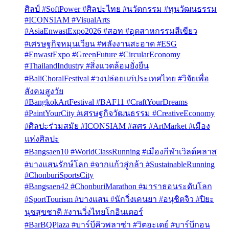
ศิลป์ #SoftPower #ศิลปะไทย #นวัตกรรม #ทุนวัฒนธรรม
#ICONSIAM #VisualArts
#AsiaEnwastExpo2026 #สอท #อุตสาหกรรมสีเขียว
#เศรษฐกิจหมุนเวียน #พลังงานสะอาด #ESG
#EnwastExpo #GreenFuture #CircularEconomy
#ThailandIndustry #สิ่งแวดล้อมยั่งยืน
#BaliChoralFestival #วงปล่อยแก่ประเทศไทย #วิจัยเพื่อ
สังคมสูงวัย
#BangkokArtFestival #BAF11 #CraftYourDreams
#PaintYourCity #เศรษฐกิจวัฒนธรรม #CreativeEconomy
#ศิลปะร่วมสมัย #ICONSIAM #สศร #ArtMarket #เมือง
แห่งศิลปะ
#Bangsaen10 #WorldClassRunning #เมืองกีฬาเวิลด์คลาส
#บางแสนรักษ์โลก #จากแก้วสู่กล้า #SustainableRunning
#ChonburiSportsCity
#Bangsaen42 #ChonburiMarathon #มาราธอนระดับโลก
#SportTourism #บางแสน #นักวิ่งเคนยา #อนุชิตจิว #ปิยะ
นุชสุขชาติ #งานวิ่งไทยโกอินเตอร์
#BarBQPlaza #บาร์บีคิวพลาซ่า #วิตอะเดย์ #บาร์บีกอน