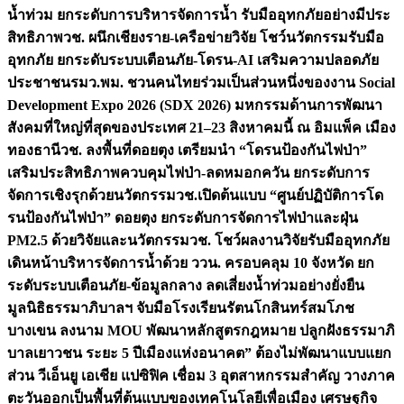
น้ำท่วม ยกระดับการบริหารจัดการน้ำ รับมืออุทกภัยอย่างมีประ
สิทธิภาพ
วช. ผนึกเชียงราย-เครือข่ายวิจัย โชว์นวัตกรรมรับมือ
อุทกภัย ยกระดับระบบเตือนภัย-โดรน-AI เสริมความปลอดภัย
ประชาชน
รมว.พม. ชวนคนไทยร่วมเป็นส่วนหนึ่งของงาน Social
Development Expo 2026 (SDX 2026) มหกรรมด้านการพัฒนา
สังคมที่ใหญ่ที่สุดของประเทศ 21–23 สิงหาคมนี้ ณ อิมแพ็ค เมือง
ทองธานี
วช. ลงพื้นที่ดอยตุง เตรียมนำ “โดรนป้องกันไฟป่า”
เสริมประสิทธิภาพควบคุมไฟป่า-ลดหมอกควัน ยกระดับการ
จัดการเชิงรุกด้วยนวัตกรรม
วช.เปิดต้นแบบ “ศูนย์ปฏิบัติการโด
รนป้องกันไฟป่า” ดอยตุง ยกระดับการจัดการไฟป่าและฝุ่น
PM2.5 ด้วยวิจัยและนวัตกรรม
วช. โชว์ผลงานวิจัยรับมืออุทกภัย
เดินหน้าบริหารจัดการน้ำด้วย ววน. ครอบคลุม 10 จังหวัด ยก
ระดับระบบเตือนภัย-ข้อมูลกลาง ลดเสี่ยงน้ำท่วมอย่างยั่งยืน
มูลนิธิธรรมาภิบาลฯ จับมือโรงเรียนรัตนโกสินทร์สมโภช
บางเขน ลงนาม MOU พัฒนาหลักสูตรกฎหมาย ปลูกฝังธรรมาภิ
บาลเยาวชน ระยะ 5 ปี
เมืองแห่งอนาคต” ต้องไม่พัฒนาแบบแยก
ส่วน วีเอ็นยู เอเชีย แปซิฟิค เชื่อม 3 อุตสาหกรรมสำคัญ วางภาค
ตะวันออกเป็นพื้นที่ต้นแบบของเทคโนโลยีเพื่อเมือง เศรษฐกิจ