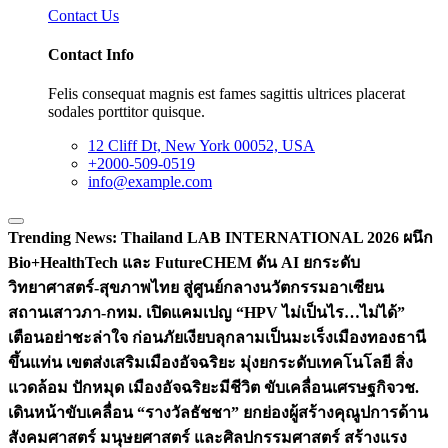
Contact Us
Contact Info
Felis consequat magnis est fames sagittis ultrices placerat
sodales porttitor quisque.
12 Cliff Dt, New York 00052, USA
+2000-509-0519
info@example.com
Trending News:
Thailand LAB INTERNATIONAL 2026 ผนึก
Bio+HealthTech และ FutureCHEM ดัน AI ยกระดับ
วิทยาศาสตร์-สุขภาพไทย สู่ศูนย์กลางนวัตกรรมอาเซียน
สถานเสาวภา-กทม. เปิดแคมเปญ “HPV ไม่เป็นไร…ไม่ได้”
เตือนอย่าชะล่าใจ ก่อนภัยเงียบลุกลามเป็นมะเร็ง
เมืองทองธานี
ขึ้นแท่น เขตส่งเสริมเมืองอัจฉริยะ มุ่งยกระดับเทคโนโลยี สิ่ง
แวดล้อม ปักหมุด เมืองอัจฉริยะมีชีวิต ขับเคลื่อนเศรษฐกิจ
วช.
เดินหน้าขับเคลื่อน “รางวัลธัชชา” ยกย่องผู้สร้างคุณูปการด้าน
สังคมศาสตร์ มนุษยศาสตร์ และศิลปกรรมศาสตร์ สร้างแรง