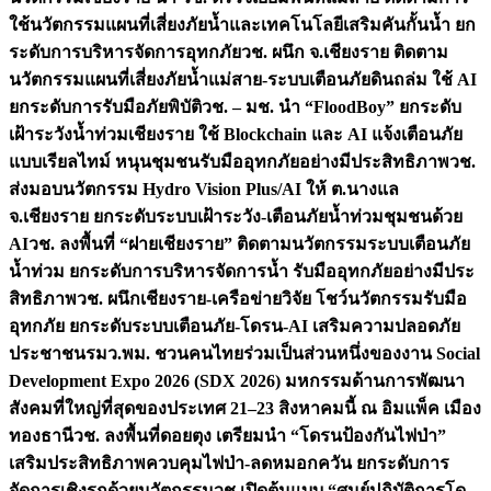
ใช้นวัตกรรมแผนที่เสี่ยงภัยน้ำและเทคโนโลยีเสริมคันกั้นน้ำ ยก
ระดับการบริหารจัดการอุทกภัย
วช. ผนึก จ.เชียงราย ติดตาม
นวัตกรรมแผนที่เสี่ยงภัยน้ำแม่สาย-ระบบเตือนภัยดินถล่ม ใช้ AI
ยกระดับการรับมือภัยพิบัติ
วช. – มช. นำ “FloodBoy” ยกระดับ
เฝ้าระวังน้ำท่วมเชียงราย ใช้ Blockchain และ AI แจ้งเตือนภัย
แบบเรียลไทม์ หนุนชุมชนรับมืออุทกภัยอย่างมีประสิทธิภาพ
วช.
ส่งมอบนวัตกรรม Hydro Vision Plus/AI ให้ ต.นางแล
จ.เชียงราย ยกระดับระบบเฝ้าระวัง-เตือนภัยน้ำท่วมชุมชนด้วย
AI
วช. ลงพื้นที่ “ฝายเชียงราย” ติดตามนวัตกรรมระบบเตือนภัย
น้ำท่วม ยกระดับการบริหารจัดการน้ำ รับมืออุทกภัยอย่างมีประ
สิทธิภาพ
วช. ผนึกเชียงราย-เครือข่ายวิจัย โชว์นวัตกรรมรับมือ
อุทกภัย ยกระดับระบบเตือนภัย-โดรน-AI เสริมความปลอดภัย
ประชาชน
รมว.พม. ชวนคนไทยร่วมเป็นส่วนหนึ่งของงาน Social
Development Expo 2026 (SDX 2026) มหกรรมด้านการพัฒนา
สังคมที่ใหญ่ที่สุดของประเทศ 21–23 สิงหาคมนี้ ณ อิมแพ็ค เมือง
ทองธานี
วช. ลงพื้นที่ดอยตุง เตรียมนำ “โดรนป้องกันไฟป่า”
เสริมประสิทธิภาพควบคุมไฟป่า-ลดหมอกควัน ยกระดับการ
จัดการเชิงรุกด้วยนวัตกรรม
วช.เปิดต้นแบบ “ศูนย์ปฏิบัติการโด