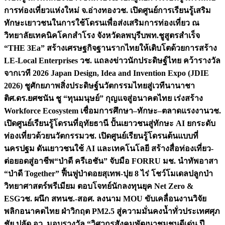
การท่องเที่ยวแห่งใหม่ จ.อ่างทอง
วช. เปิดศูนย์การเรียนรู้เสริม
ทักษะเยาวชนในการใช้โดรนเพื่อส่งเสริมการท่องเที่ยว ณ
วิทยาลัยเทคนิคโคกสำโรง จังหวัดลพบุรี
บพท.ชูสูตรสำเร็จ
“THE 3Ea” สร้างเศรษฐกิจฐานรากไทยให้เติบโตด้วยการสร้าง
LE-Local Enterprises
วช. แถลงข่าวนักประดิษฐ์ไทย คว้ารางวัล
จากเวที 2026 Japan Design, Idea and Invention Expo (JDIE
2026) ชูศักยภาพสิ่งประดิษฐ์นวัตกรรมไทยสู่เวทีนานาชา
ติ
ศ.ดร.ยศชนัน ชู “ทุนมนุษย์” กุญแจสู่อนาคตไทย เร่งสร้าง
Workforce Ecosystem เชื่อมการศึกษา–ทักษะ–ตลาดแรงงาน
วช.
เปิดศูนย์เรียนรู้โดรนที่อุทัยธานี ปั้นเยาวชนสู่ทักษะ AI ยกระดับ
ท่องเที่ยวด้วยนวัตกรรม
วช. เปิดศูนย์เรียนรู้โดรนต้นแบบที่
นครปฐม ดันเยาวชนใช้ AI และเทคโนโลยี สร้างสื่อท่องเที่ยว-
ต่อยอดสู่อาชีพ
“ป่าดี ครีเอชัน” จับมือ FORRU มช. นำทัพอาสา
“ป่าดี Together” ฟื้นฟูป่าดอยสุเทพ-ปุย 8 ไร่ โชว์โมเดลปลูกป่า
วิทยาศาสตร์พรีเมียม ตอบโจทย์นักลงทุนยุค Net Zero &
ESG
วช. ผนึก สทนช.-สอศ. ลงนาม MOU ขับเคลื่อนงานวิจัย
พลิกอนาคตไทย ฝ่าวิกฤต PM2.5 สู่ความมั่นคงน้ำทั่วประเทศ
ศุภ
ชัย ปลัด อว. มอบรางวัล “วิศวกรสังคมพัฒนาชุมชนดีเด่น ปี