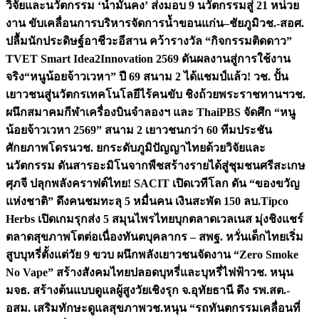
วิจัยและนวัตกรรม ‘น้ำมั่นคง’ ส่งมอบ 9 นวัตกรรมสู่ 21 หน่วย
งาน ขับเคลื่อนการบริหารจัดการน้ำขอนแก่น–ชัยภูมิ
วช.-สอศ.
ปลื้มนักประดิษฐ์อาชีวะอีสาน คว้ารางวัล “กิจกรรมติดดาว”
TVET Smart Idea2Innovation 2569 ดันผลงานสู่การใช้งาน
จริง
“หนูน้อยจ้าวเวหา” ปี 69 สนาม 2 ได้แชมป์แล้ว! วช. ปั้น
เยาวชนสู่นวัตกรเทคโนโลยีไร้คนขับ ชิงถ้วยพระราชทานฯ
วช.
ผนึกสมาคมกีฬาเครื่องบินจำลองฯ และ ThaiPBS จัดศึก “หนู
น้อยจ้าวเวหา 2569” สนาม 2 เยาวชนกว่า 60 ทีมประชัน
ศักยภาพโดรน
วช. ยกระดับภูมิปัญญาไทยด้วยวิจัยและ
นวัตกรรม ดันสารอะมิโนจากพืชสร้างรายได้สู่ชุมชนศรีสะเกษ
ศุภจี ปลุกพลังคราฟต์ไทย! SACIT เปิดเวทีโลก ดัน “ของขวัญ
แห่งชาติ” ดึงคนชมทะลุ 5 หมื่นคน เงินสะพัด 150 ลบ.
Tipco
Herbs เปิดเกมรุกส่ง 5 สมุนไพรไทยบุกตลาดเวลเนส มุ่งชิงแชร์
ตลาดสุขภาพโตต่อเนื่อง
ทันตบุคลากร – สพฐ. หวั่นเด็กไทยเริ่ม
สูบบุหรี่ตั้งแต่วัย 9 ขวบ ผนึกพลังเยาวชนจัดงาน “Zero Smoke
No Vape” สร้างสังคมไทยปลอดบุหรี่และบุหรี่ไฟฟ้า
วช. หนุน
มจธ. สร้างต้นแบบดูแลผู้สูงวัยเชิงรุก จ.อุทัยธานี ดึง รพ.สต.-
อสม. เสริมทักษะดูแลสุขภาพ
วช.หนุน “รถทันตกรรมเคลื่อนที่