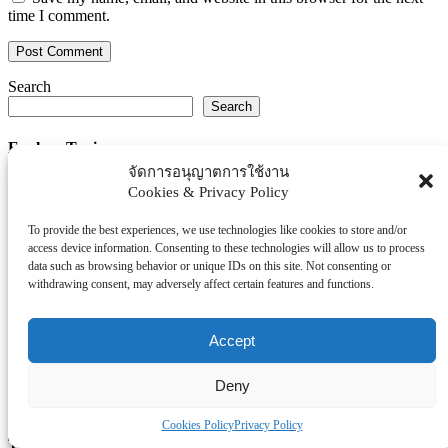
time I comment.
Search
Search
Explore Topics
จัดการอนุญาตการใช้งาน
Thaiworldtoday
Cookies & Privacy Policy
Uncategorized
การศึกษา
To provide the best experiences, we use technologies like cookies to store and/or
access device information. Consenting to these technologies will allow us to process
ธุรกิจ/ประกัน/การเงิน
data such as browsing behavior or unique IDs on this site. Not consenting or
บันเทิง/กีฬา
withdrawing consent, may adversely affect certain features and functions.
ภาครัฐ/ราชการ
ยานยนต์
Accept
อสังหา
โรงพยบาล/สุขภาพ/ความงาม
Deny
โรงแรม/ท่องเที่ยว/อาหาร
Cookies Policy
Privacy Policy
Tag Clouds