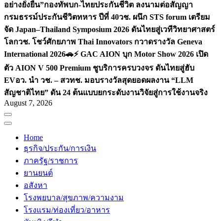
อย่างยั่งยืน”
กองทัพบก-ไทยประกันชีวิต ลงนามต่อสัญญา
กรมธรรม์ประกันชีวิตทหาร ปีที่ 40
วช. ผนึก STS forum เตรียม
จัด Japan–Thailand Symposium 2026 ดันไทยสู่เวทีวิทยาศาสตร์
โลก
วช. โชว์ศักยภาพ Thai Innovators กวาดรางวัล Geneva
International 2026
🚗⚡️ GAC AION บุก Motor Show 2026 เปิด
ตัว AION V 500 Premium ชูบริการครบวงจร ดันไทยสู่ฮับ
EV
อว. นำ วช. – สวทช. มอบรางวัลสุดยอดผลงาน “LLM
สัญชาติไทย” ดัน 24 ต้นแบบยกระดับงานวิจัยสู่การใช้งานจริง
August 7, 2026
Home
ธุรกิจ/ประกัน/การเงิน
ภาครัฐ/ราชการ
ยานยนต์
อสังหา
โรงพยบาล/สุขภาพ/ความงาม
โรงแรม/ท่องเที่ยว/อาหาร