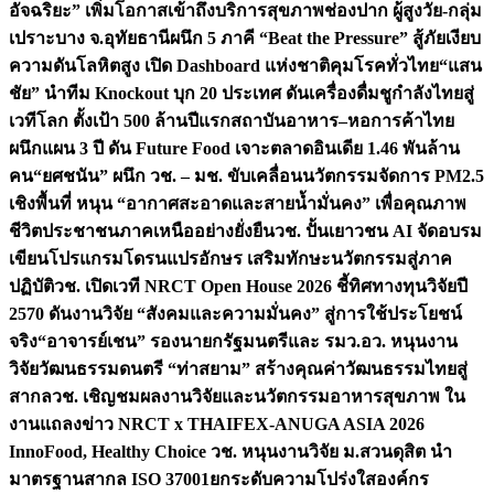
อัจฉริยะ” เพิ่มโอกาสเข้าถึงบริการสุขภาพช่องปาก ผู้สูงวัย-กลุ่ม
เปราะบาง จ.อุทัยธานี
ผนึก 5 ภาคี “Beat the Pressure” สู้ภัยเงียบ
ความดันโลหิตสูง เปิด Dashboard แห่งชาติคุมโรคทั่วไทย
“แสน
ชัย” นำทีม Knockout บุก 20 ประเทศ ดันเครื่องดื่มชูกำลังไทยสู่
เวทีโลก ตั้งเป้า 500 ล้านปีแรก
สถาบันอาหาร–หอการค้าไทย
ผนึกแผน 3 ปี ดัน Future Food เจาะตลาดอินเดีย 1.46 พันล้าน
คน
“ยศชนัน” ผนึก วช. – มช. ขับเคลื่อนนวัตกรรมจัดการ PM2.5
เชิงพื้นที่ หนุน “อากาศสะอาดและสายน้ำมั่นคง” เพื่อคุณภาพ
ชีวิตประชาชนภาคเหนืออย่างยั่งยืน
วช. ปั้นเยาวชน AI จัดอบรม
เขียนโปรแกรมโดรนแปรอักษร เสริมทักษะนวัตกรรมสู่ภาค
ปฏิบัติ
วช. เปิดเวที NRCT Open House 2026 ชี้ทิศทางทุนวิจัยปี
2570 ดันงานวิจัย “สังคมและความมั่นคง” สู่การใช้ประโยชน์
จริง
“อาจารย์เชน” รองนายกรัฐมนตรีและ รมว.อว. หนุนงาน
วิจัยวัฒนธรรมดนตรี “ท่าสยาม” สร้างคุณค่าวัฒนธรรมไทยสู่
สากล
วช. เชิญชมผลงานวิจัยและนวัตกรรมอาหารสุขภาพ ใน
งานแถลงข่าว NRCT x THAIFEX-ANUGA ASIA 2026
InnoFood, Healthy Choice
วช. หนุนงานวิจัย ม.สวนดุสิต นำ
มาตรฐานสากล ISO 37001ยกระดับความโปร่งใสองค์กร