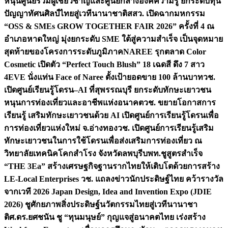
หนุนศูนย์รวมผู้เชี่ยวชาญและศูนย์กลางองค์ความรู้ ยกระดับทุน
ปัญญาทัศนศิลป์ไทยสู่เวทีนานาชาติ
สสว. เปิดฉากมหกรรม
“OSS & SMEs GROW TOGETHER FAIR 2026” ครั้งที่ 4 ณ
อำเภอหาดใหญ่ มุ่งยกระดับ SME ใต้สู่ความสำเร็จ เป็นจุดหมาย
สุดท้ายของโครงการระดับภูมิภาค
NAREE รุกตลาด Color
Cosmetic เปิดตัว “Perfect Touch Blush” 18 เฉดสี ดึง 7 สาว
4EVE นั่งแท่น Face of Naree ตั้งเป้ายอดขาย 100 ล้านบาท
วช.
เปิดศูนย์เรียนรู้โดรน–AI ที่สุพรรณบุรี ยกระดับทักษะเยาวชน
หนุนการท่องเที่ยวและอาชีพแห่งอนาคต
วช. ขยายโอกาสการ
เรียนรู้ เสริมทักษะเยาวชนด้วย AI เปิดศูนย์การเรียนรู้โดรนเพื่อ
การท่องเที่ยวแห่งใหม่ จ.อ่างทอง
วช. เปิดศูนย์การเรียนรู้เสริม
ทักษะเยาวชนในการใช้โดรนเพื่อส่งเสริมการท่องเที่ยว ณ
วิทยาลัยเทคนิคโคกสำโรง จังหวัดลพบุรี
บพท.ชูสูตรสำเร็จ
“THE 3Ea” สร้างเศรษฐกิจฐานรากไทยให้เติบโตด้วยการสร้าง
LE-Local Enterprises
วช. แถลงข่าวนักประดิษฐ์ไทย คว้ารางวัล
จากเวที 2026 Japan Design, Idea and Invention Expo (JDIE
2026) ชูศักยภาพสิ่งประดิษฐ์นวัตกรรมไทยสู่เวทีนานาชา
ติ
ศ.ดร.ยศชนัน ชู “ทุนมนุษย์” กุญแจสู่อนาคตไทย เร่งสร้าง