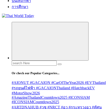
บันเทิง/กีฬา
การศึกษา
Search
for:
Or check our Popular Categories...
#AIONUT #GACAION #CarOfTheYear2026 #EVThailand
#รถยนต์ไฟฟ้า #GACAIONThailand #HatchbackEV
#MotorShow2026
#AmazingThailandCountdown2025 #ICONSIAM
#ICONSIAMCountdown2025
#ARTDNAHUB #วช #NRCT #อว #กระทรวงอว #ทัศน