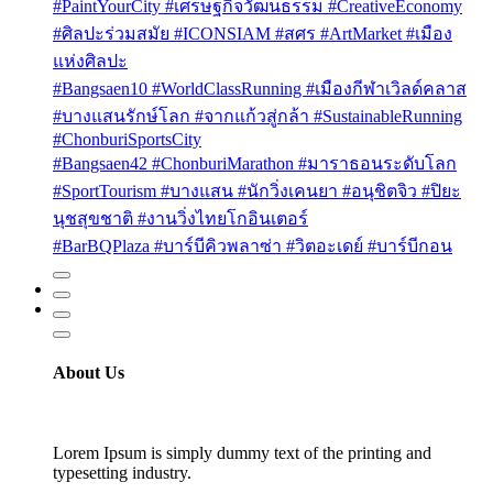
#PaintYourCity #เศรษฐกิจวัฒนธรรม #CreativeEconomy
#ศิลปะร่วมสมัย #ICONSIAM #สศร #ArtMarket #เมือง
แห่งศิลปะ
#Bangsaen10 #WorldClassRunning #เมืองกีฬาเวิลด์คลาส
#บางแสนรักษ์โลก #จากแก้วสู่กล้า #SustainableRunning
#ChonburiSportsCity
#Bangsaen42 #ChonburiMarathon #มาราธอนระดับโลก
#SportTourism #บางแสน #นักวิ่งเคนยา #อนุชิตจิว #ปิยะ
นุชสุขชาติ #งานวิ่งไทยโกอินเตอร์
#BarBQPlaza #บาร์บีคิวพลาซ่า #วิตอะเดย์ #บาร์บีกอน
About Us
Lorem Ipsum is simply dummy text of the printing and
typesetting industry.