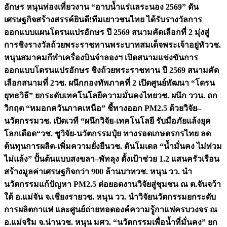
อักษร หนุนท่องเที่ยวงาน “อาบน้ำแร่แลระนอง 2569” ดัน
เศรษฐกิจสร้างสรรค์
ยินดี!ทีมเยาวชนไทย ได้รับรางวัลการ
ออกแบบแผนโดรนแปรอักษร ปี 2569 สนามคัดเลือกที่ 2 มุ่งสู่
การชิงรางวัลถ้วยพระราชทานพระบาทสมเด็จพระเจ้าอยู่หัว
วช.
หนุนสมาคมกีฬาเครื่องบินจำลองฯ เปิดสนามแข่งขันการ
ออกแบบโดรนแปรอักษร ชิงถ้วยพระราชทาน ปี 2569 สนามคัด
เลือกสนามที่ 2
วช. ผนึกกองทัพภาคที่ 2 เปิดศูนย์พัฒนา “โดรน
ยุทธวิธี” ยกระดับเทคโนโลยีความมั่นคงไทย
วช. ผนึก ววน. ถก
วิกฤต “หมอกควันภาคเหนือ” ชี้ทางออก PM2.5 ด้วยวิจัย–
นวัตกรรม
วช. เปิดเวที “ผนึกวิจัย-เทคโนโลยี รับมือภัยแล้งยุค
โลกเดือด“
วช. ชูวิจัย-นวัตกรรมปุ๋ย ทางรอดเกษตรกรไทย ลด
ต้นทุนการผลิต-เพิ่มความยั่งยืน
วช. ดันโมเดล “น้ำมั่นคง ไม่ท่วม
ไม่แล้ง” ปั้นต้นแบบสงขลา–พัทลุง ตั้งเป้าช่วย 1.2 แสนครัวเรือน
สร้างมูลค่าเศรษฐกิจกว่า 900 ล้านบาท
วช. หนุน วว. นำ
นวัตกรรมแก้ปัญหา PM2.5 ต่อยอดงานวิจัยสู่ชุมชน ณ ต.จันจว้า
ใต้ อ.แม่จัน จ.เชียงราย
วช. หนุน วว. นำวิจัยนวัตกรรมยกระดับ
การผลิตกาแฟ และศูนย์ถ่ายทอดองค์ความรู้กาแฟครบวงจร ณ
อ.แม่จริม จ.น่าน
วช. หนุน มศว. “นวัตกรรมเพื่อน้ำที่มั่นคง” ยก