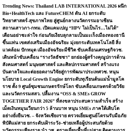
Skip
Trending News:
Thailand LAB INTERNATIONAL 2026 ผนึก
to
Bio+HealthTech และ FutureCHEM ดัน AI ยกระดับ
content
วิทยาศาสตร์-สุขภาพไทย สู่ศูนย์กลางนวัตกรรมอาเซียน
สถานเสาวภา-กทม. เปิดแคมเปญ “HPV ไม่เป็นไร…ไม่ได้”
เตือนอย่าชะล่าใจ ก่อนภัยเงียบลุกลามเป็นมะเร็ง
เมืองทองธานี
ขึ้นแท่น เขตส่งเสริมเมืองอัจฉริยะ มุ่งยกระดับเทคโนโลยี สิ่ง
แวดล้อม ปักหมุด เมืองอัจฉริยะมีชีวิต ขับเคลื่อนเศรษฐกิจ
วช.
เดินหน้าขับเคลื่อน “รางวัลธัชชา” ยกย่องผู้สร้างคุณูปการด้าน
สังคมศาสตร์ มนุษยศาสตร์ และศิลปกรรมศาสตร์ สร้างแรง
บันดาลใจและต่อยอดงานวิจัยสู่การพัฒนาประเทศ
วช. หนุน
นโยบาย Local Growth Engine ยกระดับทุเรียนต้นแม่น้ำมูลโค
ราช ตั้ง 9 ศูนย์ชุมชนเกษตรรักษ์โลก ขับเคลื่อนเกษตรด้วยวิจัย
และนวัตกรรม
สสว. ปลื้มงาน “OSS & SMEs GROW
TOGETHER FAIR 2026” ที่สงขลาประสบความสำเร็จ สร้าง
เม็ดเงินหมุนเวียนกว่า 5 ล้านบาท หนุน SMEs ภาคใต้เติบโต
อย่างยั่งยืน
วช. – จังหวัดเชียงราย ตรวจเยี่ยมศูนย์โดรนรับมือภัย
พิบัติแม่สาย ยกระดับเฝ้าระวัง–ช่วยเหลือผู้ประสบภัยด้วย
นวัตกรรม
เชียงราย นำ วช. ตรวจเยี่ยมพื้นที่แม่สาย ติดตามการ