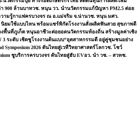
จัย-นวัตกรรมปุ๋ย ทางรอดเกษตรกรไทย ลดต้นทุนการผลิต-เพิ่ม
ว่า 900 ล้านบาท
วช. หนุน วว. นำนวัตกรรมแก้ปัญหา PM2.5 ต่อย
ความรู้กาแฟครบวงจร ณ อ.แม่จริม จ.น่าน
วช. หนุน มศว.
น นิยมใช้แบบไหน พร้อมแชร์พิกัดโรงงานสั่งผลิต
ฟันสวย สุขภาพดี
งพื้นที่ภูเก็ต หนุนอาชีวะต่อยอดนวัตกรรมท้องถิ่น สร้างมูลค่าเชิง
ระดับ เชิดชูโรงงานต้นแบบ“อุตสาหกรรมดี อยู่คู่ชุมชนอย่าง
nd Symposium 2026 ดันไทยสู่เวทีวิทยาศาสตร์โลก
วช. โชว์
ium ชูบริการครบวงจร ดันไทยสู่ฮับ EV
อว. นำ วช. – สวทช.