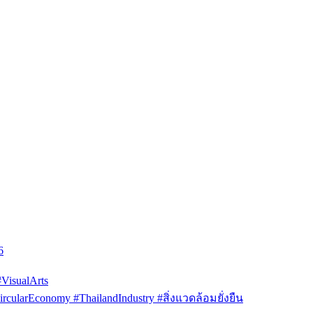
6
isualArts
arEconomy #ThailandIndustry #สิ่งแวดล้อมยั่งยืน