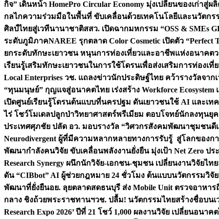
กิจ” เดินหน้า HomePro Circular Economy มุ่งเปลี่ยนของเก่าสู่ผล
กลไกความร่วมมือในพื้นที่ ขับเคลื่อนด้วยเทคโนโลยีและนวัตก
ศิลป์ไทยสู่เวทีนานาชาติ
สสว. เปิดฉากมหกรรม “OSS & SMEs GRO
ระดับภูมิภาค
NAREE รุกตลาด Color Cosmetic เปิดตัว “Perfect To
ยกระดับทักษะเยาวชน หนุนการท่องเที่ยวและอาชีพแห่งอนาคต
ว
เรียนรู้เสริมทักษะเยาวชนในการใช้โดรนเพื่อส่งเสริมการท่องเที
Local Enterprises
วช. แถลงข่าวนักประดิษฐ์ไทย คว้ารางวัลจากเว
“ทุนมนุษย์” กุญแจสู่อนาคตไทย เร่งสร้าง Workforce Ecosyste
เปิดศูนย์เรียนรู้โดรนต้นแบบที่นครปฐม ดันเยาวชนใช้ AI และเทคโน
ไร่ โชว์โมเดลปลูกป่าวิทยาศาสตร์พรีเมียม ตอบโจทย์นักลงทุนยุ
ประเทศ
ศุภชัย ปลัด อว. มอบรางวัล “วิศวกรสังคมพัฒนาชุมชนดีเด
Neurodivergent ผู้ที่มีความหลากหลายทางการรับรู้ สู่โลกของ
พัฒนากำลังคนวิจัย ขับเคลื่อนพลังงานยั่งยืน มุ่งเป้า Net Zero ป
Research Synergy ผนึกนักวิจัย-เอกชน-ชุมชน เปลี่ยนงานวิจัยไทย
ดัน “CIBbot” AI ผู้ช่วยกฎหมาย 24 ชั่วโมง ต้นแบบนวัตกรรมวิจัยย
พัฒนาที่ยั่งยืน
อย. ลุยตลาดสดธนบุรี ส่ง Mobile Unit ตรวจอาหาร
กลาง ชิงถ้วยพระราชทานฯ
วช. ปลื้ม! นวัตกรรมไทยสร้างชื่อบนเ
Research Expo 2026’ ปีที่ 21 โชว์ 1,000 ผลงานวิจัย เปลี่ยนอนาค