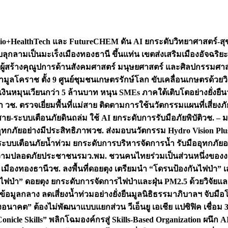
+HealthTech และ FutureCHEM ดัน AI ยกระดับวิทยาศาสตร์-สุข
บลุกลามเป็นมะเร็ง
เมืองทองธานี ขึ้นแท่น เขตส่งเสริมเมืองอัจฉริยะ
่องผู้สร้างคุณูปการด้านสังคมศาสตร์ มนุษยศาสตร์ และศิลปกรรมศ
ำมูลโคราช ตั้ง 9 ศูนย์ชุมชนเกษตรรักษ์โลก ขับเคลื่อนเกษตรด้วย
หมุนเวียนกว่า 5 ล้านบาท หนุน SMEs ภาคใต้เติบโตอย่างยั่งยืน
ำ วช. ตรวจเยี่ยมพื้นที่แม่สาย ติดตามการใช้นวัตกรรมแผนที่เสี่ยง
สาย-ระบบเตือนภัยดินถล่ม ใช้ AI ยกระดับการรับมือภัยพิบัติ
วช. – ม
อุทกภัยอย่างมีประสิทธิภาพ
วช. ส่งมอบนวัตกรรม Hydro Vision Plus
ระบบเตือนภัยน้ำท่วม ยกระดับการบริหารจัดการน้ำ รับมืออุทกภัยอ
มความปลอดภัยประชาชน
รมว.พม. ชวนคนไทยร่วมเป็นส่วนหนึ่งของง
 เมืองทองธานี
วช. ลงพื้นที่ดอยตุง เตรียมนำ “โดรนป้องกันไฟป่
นไฟป่า” ดอยตุง ยกระดับการจัดการไฟป่าและฝุ่น PM2.5 ด้วยวิจัย
อมูลกลาง ลดเสี่ยงน้ำท่วมอย่างยั่งยืน
มูลนิธิธรรมาภิบาลฯ จับม
งอนาคต” ต้องไม่พัฒนาแบบแยกส่วน วีเอ็นยู เอเชีย แปซิฟิค เชื่
“Conicle Skills” พลิกโฉมองค์กรสู่ Skills-Based Organization 