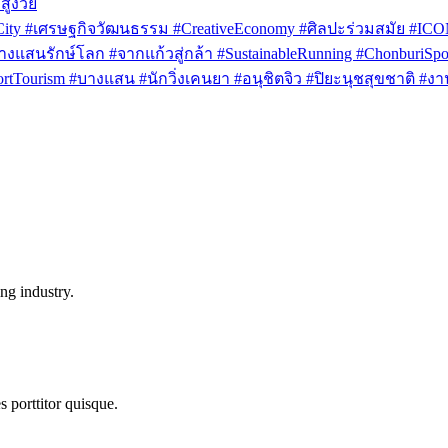
สูงวัย
rCity #เศรษฐกิจวัฒนธรรม #CreativeEconomy #ศิลปะร่วมสมัย #IC
งแสนรักษ์โลก #จากแก้วสู่กล้า #SustainableRunning #ChonburiSpor
Tourism #บางแสน #นักวิ่งเคนยา #อนุชิตจิว #ปิยะนุชสุขชาติ #งาน
ng industry.
s porttitor quisque.