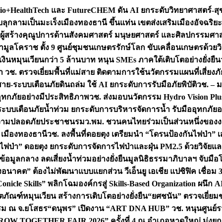
+HealthTech และ FutureCHEM ดัน AI ยกระดับวิทยาศาสตร์-สุข
บลุกลามเป็นมะเร็ง
เมืองทองธานี ขึ้นแท่น เขตส่งเสริมเมืองอัจฉริยะ
่องผู้สร้างคุณูปการด้านสังคมศาสตร์ มนุษยศาสตร์ และศิลปกรรมศ
ำมูลโคราช ตั้ง 9 ศูนย์ชุมชนเกษตรรักษ์โลก ขับเคลื่อนเกษตรด้วย
หมุนเวียนกว่า 5 ล้านบาท หนุน SMEs ภาคใต้เติบโตอย่างยั่งยืน
ำ วช. ตรวจเยี่ยมพื้นที่แม่สาย ติดตามการใช้นวัตกรรมแผนที่เสี่ยง
สาย-ระบบเตือนภัยดินถล่ม ใช้ AI ยกระดับการรับมือภัยพิบัติ
วช. – ม
อุทกภัยอย่างมีประสิทธิภาพ
วช. ส่งมอบนวัตกรรม Hydro Vision Plus
ระบบเตือนภัยน้ำท่วม ยกระดับการบริหารจัดการน้ำ รับมืออุทกภัยอ
มความปลอดภัยประชาชน
รมว.พม. ชวนคนไทยร่วมเป็นส่วนหนึ่งของง
 เมืองทองธานี
วช. ลงพื้นที่ดอยตุง เตรียมนำ “โดรนป้องกันไฟป่
นไฟป่า” ดอยตุง ยกระดับการจัดการไฟป่าและฝุ่น PM2.5 ด้วยวิจัย
อมูลกลาง ลดเสี่ยงน้ำท่วมอย่างยั่งยืน
มูลนิธิธรรมาภิบาลฯ จับม
งอนาคต” ต้องไม่พัฒนาแบบแยกส่วน วีเอ็นยู เอเชีย แปซิฟิค เชื่
“Conicle Skills” พลิกโฉมองค์กรสู่ Skills-Based Organization 
ิตภัณฑ์หมุนเวียน สร้างการเติบโตอย่างยั่งยืน
“ยศชนัน” ตรวจเยี่ย
รรม ณ จ.ยโสธร
“ดนุพร” เปิดงาน “ART DNA HUB” วช. หนุนศูนย์รว
W TOGETHER FAIR 2026” ครั้งที่ 4 ณ อำเภอหาดใหญ่ มุ่งยกระ