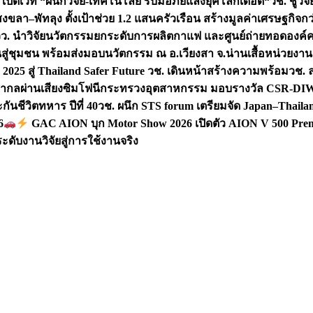
 เปิดเวที “ผนึกวิจัย-เทคโนโลยี รับมือภัยแล้งยุคโลกเดือด“
วช. ชูวิ
สงขลา–พัทลุง ตั้งเป้าช่วย 1.2 แสนครัวเรือน สร้างมูลค่าเศรษฐกิจก
วว. นำวิจัยนวัตกรรมยกระดับการผลิตกาแฟ และศูนย์ถ่ายทอดองค์
ันสู่ชุมชน พร้อมส่งมอบนวัตกรรม ณ อ.เวียงสา จ.น่าน
เสื้อหน่วยงา
025 สู่ Thailand Safer Future วช. เดินหน้าสร้างความพร้อม
วช. ล
ีสากลผ่านเสียงซิมโฟนี
กระทรวงอุตสาหกรรม มอบรางวัล CSR-DIW 3 
นชีวิตทหาร ปีที่ 40
วช. ผนึก STS forum เตรียมจัด Japan–Thaila
6
GAC AION บุก Motor Show 2026 เปิดตัว AION V 500 Prem
ับงานวิจัยสู่การใช้งานจริง