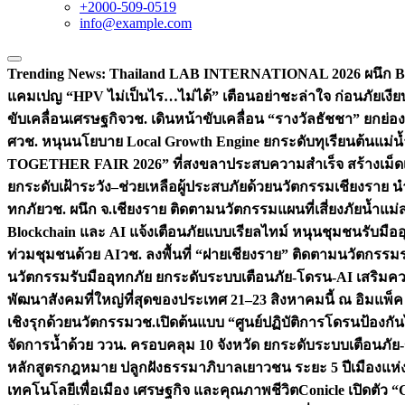
+2000-509-0519
info@example.com
Trending News:
Thailand LAB INTERNATIONAL 2026 ผนึก Bio
แคมเปญ “HPV ไม่เป็นไร…ไม่ได้” เตือนอย่าชะล่าใจ ก่อนภัยเงีย
ขับเคลื่อนเศรษฐกิจ
วช. เดินหน้าขับเคลื่อน “รางวัลธัชชา” ยกย
ศ
วช. หนุนนโยบาย Local Growth Engine ยกระดับทุเรียนต้นแม่น้
TOGETHER FAIR 2026” ที่สงขลาประสบความสำเร็จ สร้างเม็ดเงิน
ยกระดับเฝ้าระวัง–ช่วยเหลือผู้ประสบภัยด้วยนวัตกรรม
เชียงราย น
ทกภัย
วช. ผนึก จ.เชียงราย ติดตามนวัตกรรมแผนที่เสี่ยงภัยน้ำแม่
Blockchain และ AI แจ้งเตือนภัยแบบเรียลไทม์ หนุนชุมชนรับมือ
ท่วมชุมชนด้วย AI
วช. ลงพื้นที่ “ฝายเชียงราย” ติดตามนวัตกรรม
นวัตกรรมรับมืออุทกภัย ยกระดับระบบเตือนภัย-โดรน-AI เสริ
พัฒนาสังคมที่ใหญ่ที่สุดของประเทศ 21–23 สิงหาคมนี้ ณ อิมแพ็ค
เชิงรุกด้วยนวัตกรรม
วช.เปิดต้นแบบ “ศูนย์ปฏิบัติการโดรนป้องกั
จัดการน้ำด้วย ววน. ครอบคลุม 10 จังหวัด ยกระดับระบบเตือนภัย-ข้
หลักสูตรกฎหมาย ปลูกฝังธรรมาภิบาลเยาวชน ระยะ 5 ปี
เมืองแห่
เทคโนโลยีเพื่อเมือง เศรษฐกิจ และคุณภาพชีวิต
Conicle เปิดตัว 