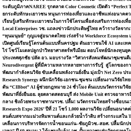
ระดับภูมิภาค
NAREE รุกตลาด Color Cosmetic เปิดตัว “Perfect To
ยกระดับทักษะเยาวชน หนุนการท่องเที่ยวและอาชีพแห่งอนาคต
ว
เรียนรู้เสริมทักษะเยาวชนในการใช้โดรนเพื่อส่งเสริมการท่องเที
Local Enterprises
วช. แถลงข่าวนักประดิษฐ์ไทย คว้ารางวัลจากเว
“ทุนมนุษย์” กุญแจสู่อนาคตไทย เร่งสร้าง Workforce Ecosyste
เปิดศูนย์เรียนรู้โดรนต้นแบบที่นครปฐม ดันเยาวชนใช้ AI และเทคโน
ไร่ โชว์โมเดลปลูกป่าวิทยาศาสตร์พรีเมียม ตอบโจทย์นักลงทุนยุ
ประเทศ
ศุภชัย ปลัด อว. มอบรางวัล “วิศวกรสังคมพัฒนาชุมชนดีเด
Neurodivergent ผู้ที่มีความหลากหลายทางการรับรู้ สู่โลกของ
พัฒนากำลังคนวิจัย ขับเคลื่อนพลังงานยั่งยืน มุ่งเป้า Net Zero ป
Research Synergy ผนึกนักวิจัย-เอกชน-ชุมชน เปลี่ยนงานวิจัยไทย
ดัน “CIBbot” AI ผู้ช่วยกฎหมาย 24 ชั่วโมง ต้นแบบนวัตกรรมวิจัยย
พัฒนาที่ยั่งยืน
อย. ลุยตลาดสดธนบุรี ส่ง Mobile Unit ตรวจอาหาร
กลาง ชิงถ้วยพระราชทานฯ
วช. ปลื้ม! นวัตกรรมไทยสร้างชื่อบนเ
Research Expo 2026’ ปีที่ 21 โชว์ 1,000 ผลงานวิจัย เปลี่ยนอนาค
ลนต์เบสจากมะม่วงหิมพานต์และกล้วยน้ำว้าดิบ สร้างกระแสใน 
เคลื่อนการบริหารจัดการน้ำขอนแก่น–ชัยภูมิ
วช.-สอศ. ปลื้มนักป
เวหา” ปี 69 สนาม 2 ได้แชมป์แล้ว! วช. ปั้นเยาวชนสู่นวัตกรเท