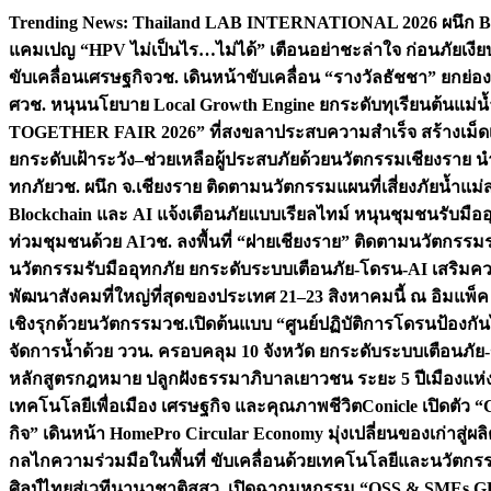
Skip
Trending News:
Thailand LAB INTERNATIONAL 2026 ผนึก Bio
to
แคมเปญ “HPV ไม่เป็นไร…ไม่ได้” เตือนอย่าชะล่าใจ ก่อนภัยเงีย
content
ขับเคลื่อนเศรษฐกิจ
วช. เดินหน้าขับเคลื่อน “รางวัลธัชชา” ยกย
ศ
วช. หนุนนโยบาย Local Growth Engine ยกระดับทุเรียนต้นแม่น้
TOGETHER FAIR 2026” ที่สงขลาประสบความสำเร็จ สร้างเม็ดเงิน
ยกระดับเฝ้าระวัง–ช่วยเหลือผู้ประสบภัยด้วยนวัตกรรม
เชียงราย น
ทกภัย
วช. ผนึก จ.เชียงราย ติดตามนวัตกรรมแผนที่เสี่ยงภัยน้ำแม่
Blockchain และ AI แจ้งเตือนภัยแบบเรียลไทม์ หนุนชุมชนรับมือ
ท่วมชุมชนด้วย AI
วช. ลงพื้นที่ “ฝายเชียงราย” ติดตามนวัตกรรม
นวัตกรรมรับมืออุทกภัย ยกระดับระบบเตือนภัย-โดรน-AI เสริ
พัฒนาสังคมที่ใหญ่ที่สุดของประเทศ 21–23 สิงหาคมนี้ ณ อิมแพ็ค
เชิงรุกด้วยนวัตกรรม
วช.เปิดต้นแบบ “ศูนย์ปฏิบัติการโดรนป้องกั
จัดการน้ำด้วย ววน. ครอบคลุม 10 จังหวัด ยกระดับระบบเตือนภัย-ข้
หลักสูตรกฎหมาย ปลูกฝังธรรมาภิบาลเยาวชน ระยะ 5 ปี
เมืองแห่
เทคโนโลยีเพื่อเมือง เศรษฐกิจ และคุณภาพชีวิต
Conicle เปิดตัว 
กิจ” เดินหน้า HomePro Circular Economy มุ่งเปลี่ยนของเก่าสู่ผล
กลไกความร่วมมือในพื้นที่ ขับเคลื่อนด้วยเทคโนโลยีและนวัตก
ศิลป์ไทยสู่เวทีนานาชาติ
สสว. เปิดฉากมหกรรม “OSS & SMEs GRO