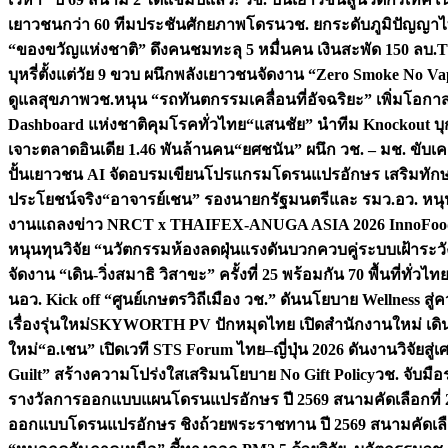
เยาวชนกว่า 60 ทีมประชันศักยภาพโดรน
วช. ยกระดับภูมิปัญญาไ
“ของขวัญแห่งชาติ” ดึงคนชมทะลุ 5 หมื่นคน เงินสะพัด 150 ลบ.
T
บุหรี่ตั้งแต่วัย 9 ขวบ ผนึกพลังเยาวชนจัดงาน “Zero Smoke No V
ดูแลสุขภาพ
วช.หนุน “รถทันตกรรมเคลื่อนที่อัจฉริยะ” เพิ่มโอกาสเ
Dashboard แห่งชาติคุมโรคทั่วไทย
“แสนชัย” นำทีม Knockout บุก 
เจาะตลาดอินเดีย 1.46 พันล้านคน
“ยศชนัน” ผนึก วช. – มช. ขับเ
ปั้นเยาวชน AI จัดอบรมเขียนโปรแกรมโดรนแปรอักษร เสริมทักษะ
ประโยชน์จริง
“อาจารย์เชน” รองนายกรัฐมนตรีและ รมว.อว. หนุ
งานแถลงข่าว NRCT x THAIFEX-ANUGA ASIA 2026 InnoFood,
หนุนทุนวิจัย “นวัตกรรมห้องลดฝุ่นแรงดันบวกควบคู่ระบบเฝ้าระวั
จัดงาน “เดิน-วิ่งสมาธิ วิสาขะ” ครั้งที่ 25 พร้อมกัน 70 พื้นที่ทั่วไทย
น
อว. Kick off “ศูนย์เกษตรวิถีเมือง วช.” ดันนโยบาย Wellness ส
เรื่องรุ่นใหม่
SKYWORTH PV ปักหมุดไทย เปิดสำนักงานใหม่ เดิน
ใหม่
“อ.เชน” เปิดเวที STS Forum ไทย–ญี่ปุ่น 2026 ดันงานวิจัยสู
Guilt” สร้างความโปร่งใสเสริมนโยบาย No Gift Policy
วช. จับมื
รางวัลการออกแบบแผนโดรนแปรอักษร ปี 2569 สนามคัดเลือกที่ 2 
ออกแบบโดรนแปรอักษร ชิงถ้วยพระราชทาน ปี 2569 สนามคัดเลื