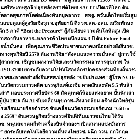
ชนศรีสะเกษ
ศุภจี ปลุกพลังคราฟต์ไทย! SACIT เปิดเวทีโลก ดัน
ร์ตลาดสุขภาพโตต่อเนื่อง
ทันตบุคลากร – สพฐ. หวั่นเด็กไทยเริ่มสูบ
นแบบดูแลผู้สูงวัยเชิงรุก จ.อุทัยธานี ดึง รพ.สต.-อสม. เสริมทักษะ
ึก 5 ภาคี “Beat the Pressure” สู้ภัยเงียบความดันโลหิตสูง เปิด
รก
สถาบันอาหาร–หอการค้าไทย ผนึกแผน 3 ปี ดัน Future Food
ยน้ำมั่นคง” เพื่อคุณภาพชีวิตประชาชนภาคเหนืออย่างยั่งยืน
วช.
ศทางทุนวิจัยปี 2570 ดันงานวิจัย “สังคมและความมั่นคง” สู่การใช้
ู่สากล
วช. เชิญชมผลงานวิจัยและนวัตกรรมอาหารสุขภาพ ใน
ล ISO 37001ยกระดับความโปร่งใสองค์กรปกครองส่วนท้องถิ่น
วช.
ากาศสะอาดอย่างยั่งยืน
สสส.ปลุกพลัง “ขยับประเทศ” สู้โรค NCDs
่ฮับนวัตกรรมการผลิต-บรรจุภัณฑ์เอเชีย คาดเงินสะพัด 5.5 พันล้า
เล่า” มอบประกาศนียบัตร 60 มัคคุเทศก์น้อยแห่งสยาม ปั้นนักเล่า
ปุ่น 2026 ดัน AI ขับเคลื่อนสุขภาพ–สิ่งแวดล้อม สร้างนักวิทย์รุ่น
โรงเรียนนายร้อยตำรวจ ขับเคลื่อนนวัตกรรมบอร์ดเกม “Gift or
ง 2569” ดันเศรษฐกิจสร้างสรรค์
ยินดี!ทีมเยาวชนไทย ได้รับ
วช. หนุนสมาคมกีฬาเครื่องบินจำลองฯ เปิดสนามแข่งขันการ
ิธี” ยกระดับเทคโนโลยีความมั่นคงไทย
วช. ผนึก ววน. ถกวิกฤต