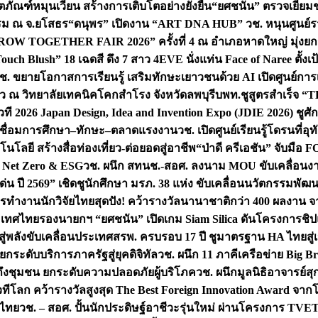
ิตภัณฑ์หมุนเวียน สร้างการเติบโตอย่างยั่งยืน
“ยศชนัน” ตรวจเยี่ย
รรม ณ จ.ยโสธร
“ดนุพร” เปิดงาน “ART DNA HUB” วช. หนุนศูนย์รว
W TOGETHER FAIR 2026” ครั้งที่ 4 ณ อำเภอหาดใหญ่ มุ่งยกระ
uch Blush” 18 เฉดสี ดึง 7 สาว 4EVE นั่งแท่น Face of Naree ตั้ง
ช. ขยายโอกาสการเรียนรู้ เสริมทักษะเยาวชนด้วย AI เปิดศูนย์การเร
่ยว ณ วิทยาลัยเทคนิคโคกสำโรง จังหวัดลพบุรี
บพท.ชูสูตรสำเร็จ “
ที 2026 Japan Design, Idea and Invention Expo (JDIE 2026) ชูศ
m เชื่อมการศึกษา–ทักษะ–ตลาดแรงงาน
วช. เปิดศูนย์เรียนรู้โดรนที่
โลยี สร้างสื่อท่องเที่ยว-ต่อยอดสู่อาชีพ
“ป่าดี ครีเอชัน” จับมือ 
ค Net Zero & ESG
วช. ผนึก สทนช.-สอศ. ลงนาม MOU ขับเคลื่อนงาน
่น ปี 2569” เชิดชูนักศึกษา มรภ. 38 แห่ง ขับเคลื่อนนวัตกรรมพั
การทำงาน
นักวิจัยไทยสุดปัง! คว้ารางวัลนานาชาติกว่า 400 ผลงาน 
ระเทศไทย
รองนายกฯ “ยศชนัน” เปิดเกม Siam Silica ดันโครงการชิปแห
สู่พลังขับเคลื่อนประเทศ
สรพ. ครบรอบ 17 ปี ชูมาตรฐาน HA ไทยสู่เ
กระดับบริการภาครัฐสู่ยุคดิจิทัล
วช. ผนึก 11 ภาคีเครือข่าย Big Br
ถึงชุมชน ยกระดับความปลอดภัยผู้บริโภค
วช. ผนึกมูลนิธิอาจารย์ส
วทีโลก คว้ารางวัลสูงสุด The Best Foreign Innovation Award จา
ตไทย
วช. – สอศ. ปั้นนักประดิษฐ์อาชีวะรุ่นใหม่ ผ่านโครงการ TVET