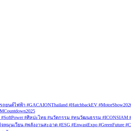
รถยนต์ไฟฟ้า #GACAIONThailand #HatchbackEV #MotorShow202
AMCountdown2025
SoftPower #ศิลปะไทย #นวัตกรรม #ทุนวัฒนธรรม #ICONSIAM #V
หมุนเวียน #พลังงานสะอาด #ESG #EnwastExpo #GreenFuture #Circul