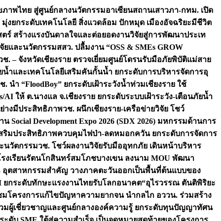
ภาพไทย สู่ศูนย์กลางนวัตกรรมอาเซียน
สถานเสาวภา-กทม. เปิด
 มุ่งยกระดับเทคโนโลยี สิ่งแวดล้อม ปักหมุด เมืองอัจฉริยะมีชีวิต
าสตร์ สร้างแรงบันดาลใจและต่อยอดงานวิจัยสู่การพัฒนาประเท
วิจัยและนวัตกรรม
สสว. ปลื้มงาน “OSS & SMEs GROW
วช. – จังหวัดเชียงราย ตรวจเยี่ยมศูนย์โดรนรับมือภัยพิบัติแม่สาย
ภัยน้ำและเทคโนโลยีเสริมคันกั้นน้ำ ยกระดับการบริหารจัดการอุ
ช. นำ “FloodBoy” ยกระดับเฝ้าระวังน้ำท่วมเชียงราย ใช้
/AI ให้ ต.นางแล จ.เชียงราย ยกระดับระบบเฝ้าระวัง-เตือนภัยน้ำ
ย่างมีประสิทธิภาพ
วช. ผนึกเชียงราย-เครือข่ายวิจัย โชว์
าน Social Development Expo 2026 (SDX 2026) มหกรรมด้านการ
า” เสริมประสิทธิภาพควบคุมไฟป่า-ลดหมอกควัน ยกระดับการจัดการ
และนวัตกรรม
วช. โชว์ผลงานวิจัยรับมืออุทกภัย เดินหน้าบริหาร
ือโรงเรียนรัตนโกสินทร์สมโภชบางเขน ลงนาม MOU พัฒนา
อม 3 อุตสาหกรรมสำคัญ วางภาคตะวันออกเป็นพื้นที่ต้นแบบของ
ผนึก AI ยกระดับทักษะแรงงานไทยรับโลกอนาคต
“อุไรวรรณ ตันติพิริยะ
มชมโครงการแก้ไขปัญหาความยากจน นำกลไก อววน. ร่วมสร้าง
มผู้เชี่ยวชาญและศูนย์กลางองค์ความรู้ ยกระดับทุนปัญญาทัศน
ดับ SME ใต้สู่ความสำเร็จ เป็นจุดหมายสุดท้ายของโครงการ