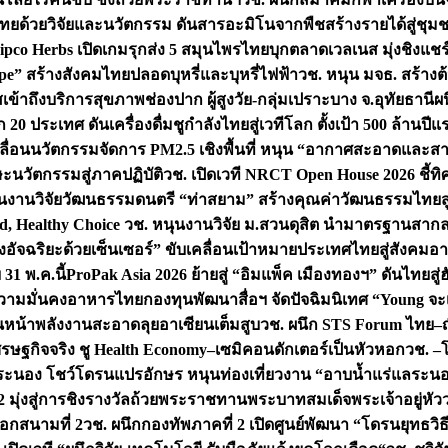
ทยด้วยวิจัยและนวัตกรรม ดันสารอะมิโนจากพืชสร้างรายได้สู่ชุม
ipco Herbs เปิดเกมรุกส่ง 5 สมุนไพรไทยบุกตลาดเวลเนส มุ่งชิงแช
ape” สร้างสังคมไทยปลอดบุหรี่และบุหรี่ไฟฟ้า
วช. หนุน มจธ. สร้างต้
ข้าถึงบริการสุขภาพช่องปาก ผู้สูงวัย-กลุ่มเปราะบาง จ.อุทัยธานี
ผน
20 ประเทศ ดันเครื่องดื่มชูกำลังไทยสู่เวทีโลก ตั้งเป้า 500 ล้านปีแ
คลื่อนนวัตกรรมจัดการ PM2.5 เชิงพื้นที่ หนุน “อากาศสะอาดและสา
นวัตกรรมสู่ภาคปฏิบัติ
วช. เปิดเวที NRCT Open House 2026 ชี้ทิ
นงานวิจัยวัฒนธรรมดนตรี “ท่าสยาม” สร้างคุณค่าวัฒนธรรมไทยส
 Healthy Choice
วช. หนุนงานวิจัย ม.สวนดุสิต นำมาตรฐานสาก
งอัจฉริยะด้วยเซ็นเซอร์” ขับเคลื่อนเป้าหมายประเทศไทยสู่สังคมอ
 31 พ.ค.นี้
ProPak Asia 2026 ย้ายสู่ “อิมแพ็ค เมืองทองฯ” ดันไทยสู
ู่ความมั่นคงอาหารไทย
กองทุนพัฒนาสื่อฯ จัดปัจฉิมนิเทศ “Young จะ
หน้าพลังงานสะอาดลุยอาเซียนเต็มสูบ
วช. ผนึก STS Forum ไทย–ญี่
่เศรษฐกิจจริง ชู Health Economy–เซมิคอนดักเตอร์เป็นหัวหอก
วช. –
อระนอง โชว์โดรนแปรอักษร หนุนท่องเที่ยวงาน “อาบน้ำแร่แลระนอ
มุ่งสู่การชิงรางวัลถ้วยพระราชทานพระบาทสมเด็จพระเจ้าอยู่หัว
อกสนามที่ 2
วช. ผนึกกองทัพภาคที่ 2 เปิดศูนย์พัฒนา “โดรนยุทธว