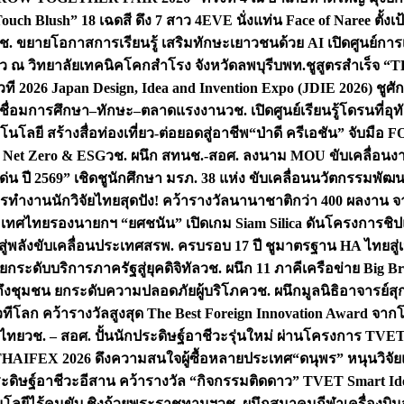
uch Blush” 18 เฉดสี ดึง 7 สาว 4EVE นั่งแท่น Face of Naree ตั้ง
ช. ขยายโอกาสการเรียนรู้ เสริมทักษะเยาวชนด้วย AI เปิดศูนย์การเร
่ยว ณ วิทยาลัยเทคนิคโคกสำโรง จังหวัดลพบุรี
บพท.ชูสูตรสำเร็จ “
ที 2026 Japan Design, Idea and Invention Expo (JDIE 2026) ชูศ
m เชื่อมการศึกษา–ทักษะ–ตลาดแรงงาน
วช. เปิดศูนย์เรียนรู้โดรนที่
โลยี สร้างสื่อท่องเที่ยว-ต่อยอดสู่อาชีพ
“ป่าดี ครีเอชัน” จับมือ 
ค Net Zero & ESG
วช. ผนึก สทนช.-สอศ. ลงนาม MOU ขับเคลื่อนงาน
่น ปี 2569” เชิดชูนักศึกษา มรภ. 38 แห่ง ขับเคลื่อนนวัตกรรมพั
การทำงาน
นักวิจัยไทยสุดปัง! คว้ารางวัลนานาชาติกว่า 400 ผลงาน 
ระเทศไทย
รองนายกฯ “ยศชนัน” เปิดเกม Siam Silica ดันโครงการชิปแห
สู่พลังขับเคลื่อนประเทศ
สรพ. ครบรอบ 17 ปี ชูมาตรฐาน HA ไทยสู่เ
กระดับบริการภาครัฐสู่ยุคดิจิทัล
วช. ผนึก 11 ภาคีเครือข่าย Big Br
ถึงชุมชน ยกระดับความปลอดภัยผู้บริโภค
วช. ผนึกมูลนิธิอาจารย์ส
วทีโลก คว้ารางวัลสูงสุด The Best Foreign Innovation Award จา
ตไทย
วช. – สอศ. ปั้นนักประดิษฐ์อาชีวะรุ่นใหม่ ผ่านโครงการ TVET
THAIFEX 2026 ดึงความสนใจผู้ซื้อหลายประเทศ
“ดนุพร” หนุนวิจัย
ระดิษฐ์อาชีวะอีสาน คว้ารางวัล “กิจกรรมติดดาว” TVET Smart Ide
คโนโลยีไร้คนขับ ชิงถ้วยพระราชทานฯ
วช. ผนึกสมาคมกีฬาเครื่องบิน