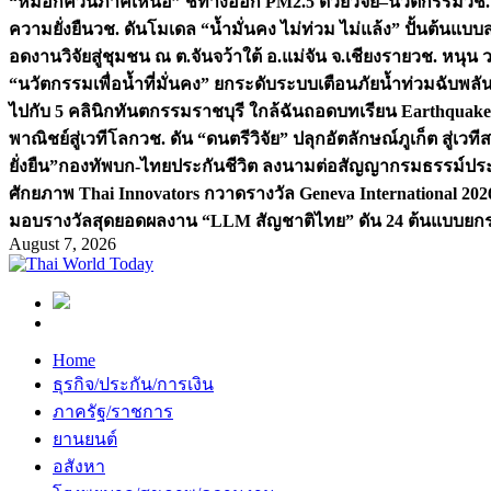
“หมอกควันภาคเหนือ” ชี้ทางออก PM2.5 ด้วยวิจัย–นวัตกรรม
วช.
ความยั่งยืน
วช. ดันโมเดล “น้ำมั่นคง ไม่ท่วม ไม่แล้ง” ปั้นต้นแบบ
อดงานวิจัยสู่ชุมชน ณ ต.จันจว้าใต้ อ.แม่จัน จ.เชียงราย
วช. หนุน 
“นวัตกรรมเพื่อน้ำที่มั่นคง” ยกระดับระบบเตือนภัยน้ำท่วมฉับพล
ไปกับ 5 คลินิกทันตกรรมราชบุรี ใกล้ฉัน
ถอดบทเรียน Earthquake 2
พาณิชย์สู่เวทีโลก
วช. ดัน “ดนตรีวิจัย” ปลุกอัตลักษณ์ภูเก็ต สู่เวท
ยั่งยืน”
กองทัพบก-ไทยประกันชีวิต ลงนามต่อสัญญากรมธรรม์ประกั
ศักยภาพ Thai Innovators กวาดรางวัล Geneva International 202
มอบรางวัลสุดยอดผลงาน “LLM สัญชาติไทย” ดัน 24 ต้นแบบยกระด
August 7, 2026
Home
ธุรกิจ/ประกัน/การเงิน
ภาครัฐ/ราชการ
ยานยนต์
อสังหา