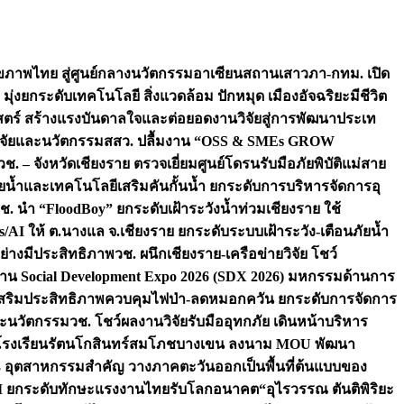
ภาพไทย สู่ศูนย์กลางนวัตกรรมอาเซียน
สถานเสาวภา-กทม. เปิด
 มุ่งยกระดับเทคโนโลยี สิ่งแวดล้อม ปักหมุด เมืองอัจฉริยะมีชีวิต
าสตร์ สร้างแรงบันดาลใจและต่อยอดงานวิจัยสู่การพัฒนาประเท
วิจัยและนวัตกรรม
สสว. ปลื้มงาน “OSS & SMEs GROW
วช. – จังหวัดเชียงราย ตรวจเยี่ยมศูนย์โดรนรับมือภัยพิบัติแม่สาย
ภัยน้ำและเทคโนโลยีเสริมคันกั้นน้ำ ยกระดับการบริหารจัดการอุ
ช. นำ “FloodBoy” ยกระดับเฝ้าระวังน้ำท่วมเชียงราย ใช้
/AI ให้ ต.นางแล จ.เชียงราย ยกระดับระบบเฝ้าระวัง-เตือนภัยน้ำ
ย่างมีประสิทธิภาพ
วช. ผนึกเชียงราย-เครือข่ายวิจัย โชว์
าน Social Development Expo 2026 (SDX 2026) มหกรรมด้านการ
า” เสริมประสิทธิภาพควบคุมไฟป่า-ลดหมอกควัน ยกระดับการจัดการ
และนวัตกรรม
วช. โชว์ผลงานวิจัยรับมืออุทกภัย เดินหน้าบริหาร
ือโรงเรียนรัตนโกสินทร์สมโภชบางเขน ลงนาม MOU พัฒนา
อม 3 อุตสาหกรรมสำคัญ วางภาคตะวันออกเป็นพื้นที่ต้นแบบของ
ผนึก AI ยกระดับทักษะแรงงานไทยรับโลกอนาคต
“อุไรวรรณ ตันติพิริยะ