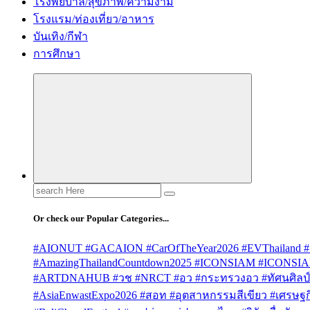
โรงพยบาล/สุขภาพ/ความงาม
โรงแรม/ท่องเที่ยว/อาหาร
บันเทิง/กีฬา
การศึกษา
Search
for:
Or check our Popular Categories...
#AIONUT #GACAION #CarOfTheYear2026 #EVThailand #
#AmazingThailandCountdown2025 #ICONSIAM #ICONSI
#ARTDNAHUB #วช #NRCT #อว #กระทรวงอว #ทัศนศิลป์ #
#AsiaEnwastExpo2026 #สอท #อุตสาหกรรมสีเขียว #เศรษฐกิจ