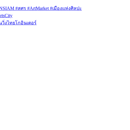
ONSIAM #สศร #ArtMarket #เมืองแห่งศิลปะ
tsCity
วิ่งไทยโกอินเตอร์