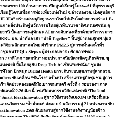
เป้ายอดขาย 100 ล้านบาท
วช. เปิดศูนย์เรียนรู้โดรน–AI ที่สุพรรณบุรี
ียนรู้โดรนเพื่อการท่องเที่ยวแห่งใหม่ จ.อ่างทอง
วช. เปิดศูนย์การ
THE 3Ea” สร้างเศรษฐกิจฐานรากไทยให้เติบโตด้วยการสร้าง LE-
ักยภาพสิ่งประดิษฐ์นวัตกรรมไทยสู่เวทีนานาชาติ
ศ.ดร.ยศชนัน ชู
อุทัยธานี ปั้นเยาวชนสู่ทักษะ AI ยกระดับท่องเที่ยวด้วยนวัตกรรม
วช.
FORRU มช. นำทัพอาสา “ป่าดี Together” ฟื้นฟูป่าดอยสุเทพ-ปุย 8
วิจัย พลิกอนาคตไทย ฝ่าวิกฤต PM2.5 สู่ความมั่นคงน้ำทั่ว
ฒนาชุมชน
TPQI x Steps x ผู้ประกอบการ : ศักยภาพของ
จาก 7 เวทีโลก “ยศชนัน” มอบประกาศนียบัตรเชิดชูเกียรติ
วช. ชู
่งชาติ ปั้นไทยสู่ฮับ Deep Tech อาเซียน
“ยศชนัน” ชูพลัง
วทีโลก ปักหมุด Digital Health ยกระดับระบบสุขภาพสู่สากล
วช.
others ขับเคลื่อน “ชันโรง” สร้างป่า สร้างเศรษฐกิจชุมชน สู่การ
ุกรีฯ จัดประลองยอดฝีมือเยาวชนดนตรี ครั้งที่ 4 รอบรองฯ ภาค
กโปแลนด์
22-26 มิ.ย.นี้ วช.เปิดมหกรรมวิจัยแห่งชาติ ‘Thailand
 Smart Idea2Innovation สู่การใช้งานจริง
OROM เครื่องดื่มแพ
และนวัตกรรม ‘น้ำมั่นคง’ ส่งมอบ 9 นวัตกรรมสู่ 21 หน่วยงาน ขับ
a2Innovation 2569 ดันผลงานสู่การใช้งานจริง
“หนูน้อยจ้าว
จำลองฯ และ ThaiPBS จัดศึก “หนูน้อยจ้าวเวหา 2569” สนาม 2