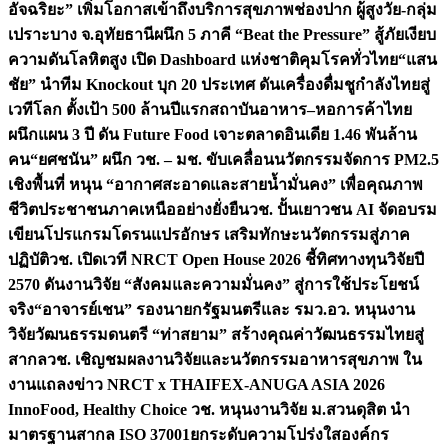
อัจฉริยะ” เพิ่มโอกาสเข้าถึงบริการสุขภาพช่องปาก ผู้สูงวัย-กลุ่ม
เปราะบาง จ.อุทัยธานี
ผนึก 5 ภาคี “Beat the Pressure” สู้ภัยเงียบ
ความดันโลหิตสูง เปิด Dashboard แห่งชาติคุมโรคทั่วไทย
“แสน
ชัย” นำทีม Knockout บุก 20 ประเทศ ดันเครื่องดื่มชูกำลังไทยสู่
เวทีโลก ตั้งเป้า 500 ล้านปีแรก
สถาบันอาหาร–หอการค้าไทย
ผนึกแผน 3 ปี ดัน Future Food เจาะตลาดอินเดีย 1.46 พันล้าน
คน
“ยศชนัน” ผนึก วช. – มช. ขับเคลื่อนนวัตกรรมจัดการ PM2.5
เชิงพื้นที่ หนุน “อากาศสะอาดและสายน้ำมั่นคง” เพื่อคุณภาพ
ชีวิตประชาชนภาคเหนืออย่างยั่งยืน
วช. ปั้นเยาวชน AI จัดอบรม
เขียนโปรแกรมโดรนแปรอักษร เสริมทักษะนวัตกรรมสู่ภาค
ปฏิบัติ
วช. เปิดเวที NRCT Open House 2026 ชี้ทิศทางทุนวิจัยปี
2570 ดันงานวิจัย “สังคมและความมั่นคง” สู่การใช้ประโยชน์
จริง
“อาจารย์เชน” รองนายกรัฐมนตรีและ รมว.อว. หนุนงาน
วิจัยวัฒนธรรมดนตรี “ท่าสยาม” สร้างคุณค่าวัฒนธรรมไทยสู่
สากล
วช. เชิญชมผลงานวิจัยและนวัตกรรมอาหารสุขภาพ ใน
งานแถลงข่าว NRCT x THAIFEX-ANUGA ASIA 2026
InnoFood, Healthy Choice
วช. หนุนงานวิจัย ม.สวนดุสิต นำ
มาตรฐานสากล ISO 37001ยกระดับความโปร่งใสองค์กร