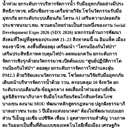
น้ำท่วม ยกระดับการบริหารจัดการน้ำ รับมืออุทกภัยอย่างมีประ
สิทธิภาพ
วช. ผนึกเชียงราย-เครือข่ายวิจัย โชว์นวัตกรรมรับมือ
อุทกภัย ยกระดับระบบเตือนภัย-โดรน-AI เสริมความปลอดภัย
ประชาชน
รมว.พม. ชวนคนไทยร่วมเป็นส่วนหนึ่งของงาน Social
Development Expo 2026 (SDX 2026) มหกรรมด้านการพัฒนา
สังคมที่ใหญ่ที่สุดของประเทศ 21–23 สิงหาคมนี้ ณ อิมแพ็ค เมือง
ทองธานี
วช. ลงพื้นที่ดอยตุง เตรียมนำ “โดรนป้องกันไฟป่า”
เสริมประสิทธิภาพควบคุมไฟป่า-ลดหมอกควัน ยกระดับการ
จัดการเชิงรุกด้วยนวัตกรรม
วช.เปิดต้นแบบ “ศูนย์ปฏิบัติการโด
รนป้องกันไฟป่า” ดอยตุง ยกระดับการจัดการไฟป่าและฝุ่น
PM2.5 ด้วยวิจัยและนวัตกรรม
วช. โชว์ผลงานวิจัยรับมืออุทกภัย
เดินหน้าบริหารจัดการน้ำด้วย ววน. ครอบคลุม 10 จังหวัด ยก
ระดับระบบเตือนภัย-ข้อมูลกลาง ลดเสี่ยงน้ำท่วมอย่างยั่งยืน
มูลนิธิธรรมาภิบาลฯ จับมือโรงเรียนรัตนโกสินทร์สมโภช
บางเขน ลงนาม MOU พัฒนาหลักสูตรกฎหมาย ปลูกฝังธรรมาภิ
บาลเยาวชน ระยะ 5 ปี
เมืองแห่งอนาคต” ต้องไม่พัฒนาแบบแยก
ส่วน วีเอ็นยู เอเชีย แปซิฟิค เชื่อม 3 อุตสาหกรรมสำคัญ วางภาค
ตะวันออกเป็นพื้นที่ต้นแบบของเทคโนโลยีเพื่อเมือง เศรษฐกิจ