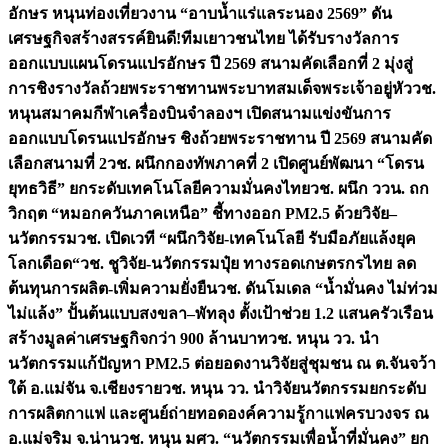
อักษร หนุนท่องเที่ยวงาน “อาบน้ำแร่แลระนอง 2569” ดัน
เศรษฐกิจสร้างสรรค์
ยินดี!ทีมเยาวชนไทย ได้รับรางวัลการ
ออกแบบแผนโดรนแปรอักษร ปี 2569 สนามคัดเลือกที่ 2 มุ่งสู่
การชิงรางวัลถ้วยพระราชทานพระบาทสมเด็จพระเจ้าอยู่หัว
วช.
หนุนสมาคมกีฬาเครื่องบินจำลองฯ เปิดสนามแข่งขันการ
ออกแบบโดรนแปรอักษร ชิงถ้วยพระราชทาน ปี 2569 สนามคัด
เลือกสนามที่ 2
วช. ผนึกกองทัพภาคที่ 2 เปิดศูนย์พัฒนา “โดรน
ยุทธวิธี” ยกระดับเทคโนโลยีความมั่นคงไทย
วช. ผนึก ววน. ถก
วิกฤต “หมอกควันภาคเหนือ” ชี้ทางออก PM2.5 ด้วยวิจัย–
นวัตกรรม
วช. เปิดเวที “ผนึกวิจัย-เทคโนโลยี รับมือภัยแล้งยุค
โลกเดือด“
วช. ชูวิจัย-นวัตกรรมปุ๋ย ทางรอดเกษตรกรไทย ลด
ต้นทุนการผลิต-เพิ่มความยั่งยืน
วช. ดันโมเดล “น้ำมั่นคง ไม่ท่วม
ไม่แล้ง” ปั้นต้นแบบสงขลา–พัทลุง ตั้งเป้าช่วย 1.2 แสนครัวเรือน
สร้างมูลค่าเศรษฐกิจกว่า 900 ล้านบาท
วช. หนุน วว. นำ
นวัตกรรมแก้ปัญหา PM2.5 ต่อยอดงานวิจัยสู่ชุมชน ณ ต.จันจว้า
ใต้ อ.แม่จัน จ.เชียงราย
วช. หนุน วว. นำวิจัยนวัตกรรมยกระดับ
การผลิตกาแฟ และศูนย์ถ่ายทอดองค์ความรู้กาแฟครบวงจร ณ
อ.แม่จริม จ.น่าน
วช. หนุน มศว. “นวัตกรรมเพื่อน้ำที่มั่นคง” ยก