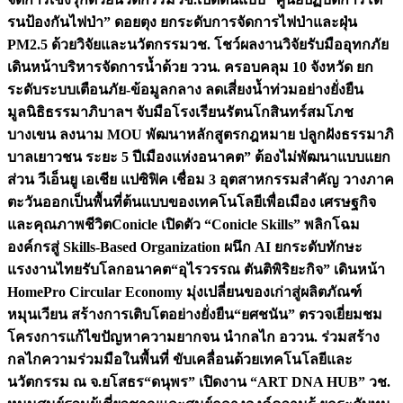
รนป้องกันไฟป่า” ดอยตุง ยกระดับการจัดการไฟป่าและฝุ่น
PM2.5 ด้วยวิจัยและนวัตกรรม
วช. โชว์ผลงานวิจัยรับมืออุทกภัย
เดินหน้าบริหารจัดการน้ำด้วย ววน. ครอบคลุม 10 จังหวัด ยก
ระดับระบบเตือนภัย-ข้อมูลกลาง ลดเสี่ยงน้ำท่วมอย่างยั่งยืน
มูลนิธิธรรมาภิบาลฯ จับมือโรงเรียนรัตนโกสินทร์สมโภช
บางเขน ลงนาม MOU พัฒนาหลักสูตรกฎหมาย ปลูกฝังธรรมาภิ
บาลเยาวชน ระยะ 5 ปี
เมืองแห่งอนาคต” ต้องไม่พัฒนาแบบแยก
ส่วน วีเอ็นยู เอเชีย แปซิฟิค เชื่อม 3 อุตสาหกรรมสำคัญ วางภาค
ตะวันออกเป็นพื้นที่ต้นแบบของเทคโนโลยีเพื่อเมือง เศรษฐกิจ
และคุณภาพชีวิต
Conicle เปิดตัว “Conicle Skills” พลิกโฉม
องค์กรสู่ Skills-Based Organization ผนึก AI ยกระดับทักษะ
แรงงานไทยรับโลกอนาคต
“อุไรวรรณ ตันติพิริยะกิจ” เดินหน้า
HomePro Circular Economy มุ่งเปลี่ยนของเก่าสู่ผลิตภัณฑ์
หมุนเวียน สร้างการเติบโตอย่างยั่งยืน
“ยศชนัน” ตรวจเยี่ยมชม
โครงการแก้ไขปัญหาความยากจน นำกลไก อววน. ร่วมสร้าง
กลไกความร่วมมือในพื้นที่ ขับเคลื่อนด้วยเทคโนโลยีและ
นวัตกรรม ณ จ.ยโสธร
“ดนุพร” เปิดงาน “ART DNA HUB” วช.