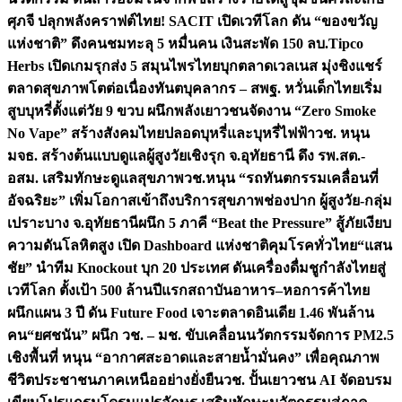
ศุภจี ปลุกพลังคราฟต์ไทย! SACIT เปิดเวทีโลก ดัน “ของขวัญ
แห่งชาติ” ดึงคนชมทะลุ 5 หมื่นคน เงินสะพัด 150 ลบ.
Tipco
Herbs เปิดเกมรุกส่ง 5 สมุนไพรไทยบุกตลาดเวลเนส มุ่งชิงแชร์
ตลาดสุขภาพโตต่อเนื่อง
ทันตบุคลากร – สพฐ. หวั่นเด็กไทยเริ่ม
สูบบุหรี่ตั้งแต่วัย 9 ขวบ ผนึกพลังเยาวชนจัดงาน “Zero Smoke
No Vape” สร้างสังคมไทยปลอดบุหรี่และบุหรี่ไฟฟ้า
วช. หนุน
มจธ. สร้างต้นแบบดูแลผู้สูงวัยเชิงรุก จ.อุทัยธานี ดึง รพ.สต.-
อสม. เสริมทักษะดูแลสุขภาพ
วช.หนุน “รถทันตกรรมเคลื่อนที่
อัจฉริยะ” เพิ่มโอกาสเข้าถึงบริการสุขภาพช่องปาก ผู้สูงวัย-กลุ่ม
เปราะบาง จ.อุทัยธานี
ผนึก 5 ภาคี “Beat the Pressure” สู้ภัยเงียบ
ความดันโลหิตสูง เปิด Dashboard แห่งชาติคุมโรคทั่วไทย
“แสน
ชัย” นำทีม Knockout บุก 20 ประเทศ ดันเครื่องดื่มชูกำลังไทยสู่
เวทีโลก ตั้งเป้า 500 ล้านปีแรก
สถาบันอาหาร–หอการค้าไทย
ผนึกแผน 3 ปี ดัน Future Food เจาะตลาดอินเดีย 1.46 พันล้าน
คน
“ยศชนัน” ผนึก วช. – มช. ขับเคลื่อนนวัตกรรมจัดการ PM2.5
เชิงพื้นที่ หนุน “อากาศสะอาดและสายน้ำมั่นคง” เพื่อคุณภาพ
ชีวิตประชาชนภาคเหนืออย่างยั่งยืน
วช. ปั้นเยาวชน AI จัดอบรม