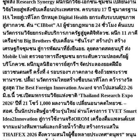
ชูพลัง Research Synergy ผนึกนักวิจัย-เอกชน-ชุมชน เปลี่ยนงาน
วิจัยไทยสู่พลังขับเคลื่อนประเทศ
สรพ. ครบรอบ 17 ปี ชูมาตรฐาน
HA ไทยสู่เวทีโลก ปักหมุด Digital Health ยกระดับระบบสุขภาพ
สู่สากล
วช. ดัน “CIBbot” AI ผู้ช่วยกฎหมาย 24 ชั่วโมง ต้นแบบ
นวัตกรรมวิจัยยกระดับบริการภาครัฐสู่ยุคดิจิทัล
วช. ผนึก 11 ภาคี
เครือข่าย Big Brothers ขับเคลื่อน “ชันโรง” สร้างป่า สร้าง
เศรษฐกิจชุมชน สู่การพัฒนาที่ยั่งยืน
อย. ลุยตลาดสดธนบุรี ส่ง
Mobile Unit ตรวจอาหารถึงชุมชน ยกระดับความปลอดภัยผู้
บริโภค
วช. ผนึกมูลนิธิอาจารย์สุกรีฯ จัดประลองยอดฝีมือ
เยาวชนดนตรี ครั้งที่ 4 รอบรองฯ ภาคกลาง ชิงถ้วยพระราช
ทานฯ
วช. ปลื้ม! นวัตกรรมไทยสร้างชื่อบนเวทีโลก คว้ารางวัล
สูงสุด The Best Foreign Innovation Award จากโปแลนด์
22-26
มิ.ย.นี้ วช.เปิดมหกรรมวิจัยแห่งชาติ ‘Thailand Research Expo
2026’ ปีที่ 21 โชว์ 1,000 ผลงานวิจัย เปลี่ยนอนาคตไทย
วช. –
สอศ. ปั้นนักประดิษฐ์อาชีวะรุ่นใหม่ ผ่านโครงการ TVET Smart
Idea2Innovation สู่การใช้งานจริง
OROM เครื่องดื่มแพลนต์เบส
จากมะม่วงหิมพานต์และกล้วยน้ำว้าดิบ สร้างกระแสใน
THAIFEX 2026 ดึงความสนใจผู้ซื้อหลายประเทศ
“ดนุพร” หนุน