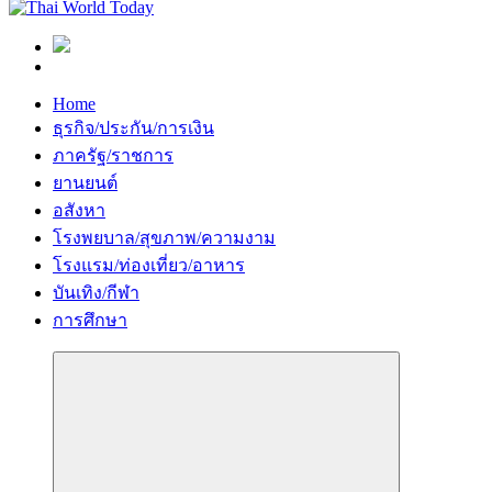
Home
ธุรกิจ/ประกัน/การเงิน
ภาครัฐ/ราชการ
ยานยนต์
อสังหา
โรงพยบาล/สุขภาพ/ความงาม
โรงแรม/ท่องเที่ยว/อาหาร
บันเทิง/กีฬา
การศึกษา