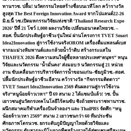
ทานฯ
วช. ปลื้ม! นวัตกรรมไทยสร้างชื่อบนเวทีโลก คว้ารางวัล
สูงสุด The Best Foreign Innovation Award จากโปแลนด์
22-26
มิ.ย.นี้ วช.เปิดมหกรรมวิจัยแห่งชาติ ‘Thailand Research Expo
2026’ ปีที่ 21 โชว์ 1,000 ผลงานวิจัย เปลี่ยนอนาคตไทย
วช. –
สอศ. ปั้นนักประดิษฐ์อาชีวะรุ่นใหม่ ผ่านโครงการ TVET Smart
Idea2Innovation สู่การใช้งานจริง
OROM เครื่องดื่มแพลนต์เบส
จากมะม่วงหิมพานต์และกล้วยน้ำว้าดิบ สร้างกระแสใน
THAIFEX 2026 ดึงความสนใจผู้ซื้อหลายประเทศ
“ดนุพร” หนุน
วิจัยและนวัตกรรม ‘น้ำมั่นคง’ ส่งมอบ 9 นวัตกรรมสู่ 21 หน่วย
งาน ขับเคลื่อนการบริหารจัดการน้ำขอนแก่น–ชัยภูมิ
วช.-สอศ.
ปลื้มนักประดิษฐ์อาชีวะอีสาน คว้ารางวัล “กิจกรรมติดดาว”
TVET Smart Idea2Innovation 2569 ดันผลงานสู่การใช้งาน
จริง
“หนูน้อยจ้าวเวหา” ปี 69 สนาม 2 ได้แชมป์แล้ว! วช. ปั้น
เยาวชนสู่นวัตกรเทคโนโลยีไร้คนขับ ชิงถ้วยพระราชทานฯ
วช.
ผนึกสมาคมกีฬาเครื่องบินจำลองฯ และ ThaiPBS จัดศึก “หนู
น้อยจ้าวเวหา 2569” สนาม 2 เยาวชนกว่า 60 ทีมประชัน
ศักยภาพโดรน
วช. ยกระดับภูมิปัญญาไทยด้วยวิจัยและ
นวัตกรรม ดันสารอะมิโนจากพืชสร้างรายได้สู่ชุมชนศรีสะเกษ