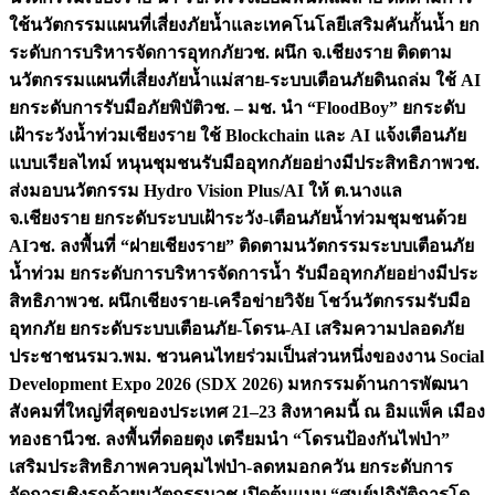
ใช้นวัตกรรมแผนที่เสี่ยงภัยน้ำและเทคโนโลยีเสริมคันกั้นน้ำ ยก
ระดับการบริหารจัดการอุทกภัย
วช. ผนึก จ.เชียงราย ติดตาม
นวัตกรรมแผนที่เสี่ยงภัยน้ำแม่สาย-ระบบเตือนภัยดินถล่ม ใช้ AI
ยกระดับการรับมือภัยพิบัติ
วช. – มช. นำ “FloodBoy” ยกระดับ
เฝ้าระวังน้ำท่วมเชียงราย ใช้ Blockchain และ AI แจ้งเตือนภัย
แบบเรียลไทม์ หนุนชุมชนรับมืออุทกภัยอย่างมีประสิทธิภาพ
วช.
ส่งมอบนวัตกรรม Hydro Vision Plus/AI ให้ ต.นางแล
จ.เชียงราย ยกระดับระบบเฝ้าระวัง-เตือนภัยน้ำท่วมชุมชนด้วย
AI
วช. ลงพื้นที่ “ฝายเชียงราย” ติดตามนวัตกรรมระบบเตือนภัย
น้ำท่วม ยกระดับการบริหารจัดการน้ำ รับมืออุทกภัยอย่างมีประ
สิทธิภาพ
วช. ผนึกเชียงราย-เครือข่ายวิจัย โชว์นวัตกรรมรับมือ
อุทกภัย ยกระดับระบบเตือนภัย-โดรน-AI เสริมความปลอดภัย
ประชาชน
รมว.พม. ชวนคนไทยร่วมเป็นส่วนหนึ่งของงาน Social
Development Expo 2026 (SDX 2026) มหกรรมด้านการพัฒนา
สังคมที่ใหญ่ที่สุดของประเทศ 21–23 สิงหาคมนี้ ณ อิมแพ็ค เมือง
ทองธานี
วช. ลงพื้นที่ดอยตุง เตรียมนำ “โดรนป้องกันไฟป่า”
เสริมประสิทธิภาพควบคุมไฟป่า-ลดหมอกควัน ยกระดับการ
จัดการเชิงรุกด้วยนวัตกรรม
วช.เปิดต้นแบบ “ศูนย์ปฏิบัติการโด