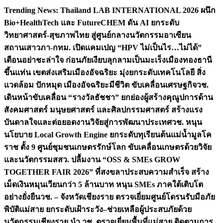
Skip
Trending News:
Thailand LAB INTERNATIONAL 2026 ผนึก
to
Bio+HealthTech และ FutureCHEM ดัน AI ยกระดับ
content
วิทยาศาสตร์-สุขภาพไทย สู่ศูนย์กลางนวัตกรรมอาเซียน
สถานเสาวภา-กทม. เปิดแคมเปญ “HPV ไม่เป็นไร…ไม่ได้”
เตือนอย่าชะล่าใจ ก่อนภัยเงียบลุกลามเป็นมะเร็ง
เมืองทองธานี
ขึ้นแท่น เขตส่งเสริมเมืองอัจฉริยะ มุ่งยกระดับเทคโนโลยี สิ่ง
แวดล้อม ปักหมุด เมืองอัจฉริยะมีชีวิต ขับเคลื่อนเศรษฐกิจ
วช.
เดินหน้าขับเคลื่อน “รางวัลธัชชา” ยกย่องผู้สร้างคุณูปการด้าน
สังคมศาสตร์ มนุษยศาสตร์ และศิลปกรรมศาสตร์ สร้างแรง
บันดาลใจและต่อยอดงานวิจัยสู่การพัฒนาประเทศ
วช. หนุน
นโยบาย Local Growth Engine ยกระดับทุเรียนต้นแม่น้ำมูลโค
ราช ตั้ง 9 ศูนย์ชุมชนเกษตรรักษ์โลก ขับเคลื่อนเกษตรด้วยวิจัย
และนวัตกรรม
สสว. ปลื้มงาน “OSS & SMEs GROW
TOGETHER FAIR 2026” ที่สงขลาประสบความสำเร็จ สร้าง
เม็ดเงินหมุนเวียนกว่า 5 ล้านบาท หนุน SMEs ภาคใต้เติบโต
อย่างยั่งยืน
วช. – จังหวัดเชียงราย ตรวจเยี่ยมศูนย์โดรนรับมือภัย
พิบัติแม่สาย ยกระดับเฝ้าระวัง–ช่วยเหลือผู้ประสบภัยด้วย
นวัตกรรม
เชียงราย นำ วช. ตรวจเยี่ยมพื้นที่แม่สาย ติดตามการ