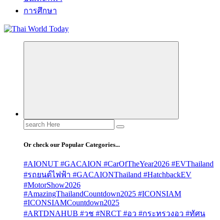
การศึกษา
Search
for:
Or check our Popular Categories...
#AIONUT #GACAION #CarOfTheYear2026 #EVThailand
#รถยนต์ไฟฟ้า #GACAIONThailand #HatchbackEV
#MotorShow2026
#AmazingThailandCountdown2025 #ICONSIAM
#ICONSIAMCountdown2025
#ARTDNAHUB #วช #NRCT #อว #กระทรวงอว #ทัศน