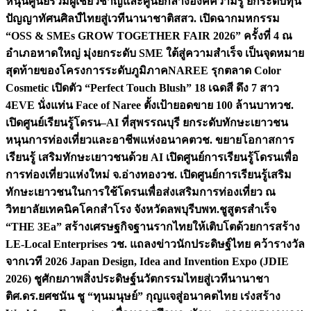
หนุนศูนย์รวมผู้เชี่ยวชาญและศูนย์กลางองค์ความรู้ ยกระดับทุน
ปัญญาทัศนศิลป์ไทยสู่เวทีนานาชาติ
สสว. เปิดฉากมหกรรม
“OSS & SMEs GROW TOGETHER FAIR 2026” ครั้งที่ 4 ณ
อำเภอหาดใหญ่ มุ่งยกระดับ SME ใต้สู่ความสำเร็จ เป็นจุดหมาย
สุดท้ายของโครงการระดับภูมิภาค
NAREE รุกตลาด Color
Cosmetic เปิดตัว “Perfect Touch Blush” 18 เฉดสี ดึง 7 สาว
4EVE นั่งแท่น Face of Naree ตั้งเป้ายอดขาย 100 ล้านบาท
วช.
เปิดศูนย์เรียนรู้โดรน–AI ที่สุพรรณบุรี ยกระดับทักษะเยาวชน
หนุนการท่องเที่ยวและอาชีพแห่งอนาคต
วช. ขยายโอกาสการ
เรียนรู้ เสริมทักษะเยาวชนด้วย AI เปิดศูนย์การเรียนรู้โดรนเพื่อ
การท่องเที่ยวแห่งใหม่ จ.อ่างทอง
วช. เปิดศูนย์การเรียนรู้เสริม
ทักษะเยาวชนในการใช้โดรนเพื่อส่งเสริมการท่องเที่ยว ณ
วิทยาลัยเทคนิคโคกสำโรง จังหวัดลพบุรี
บพท.ชูสูตรสำเร็จ
“THE 3Ea” สร้างเศรษฐกิจฐานรากไทยให้เติบโตด้วยการสร้าง
LE-Local Enterprises
วช. แถลงข่าวนักประดิษฐ์ไทย คว้ารางวัล
จากเวที 2026 Japan Design, Idea and Invention Expo (JDIE
2026) ชูศักยภาพสิ่งประดิษฐ์นวัตกรรมไทยสู่เวทีนานาชา
ติ
ศ.ดร.ยศชนัน ชู “ทุนมนุษย์” กุญแจสู่อนาคตไทย เร่งสร้าง