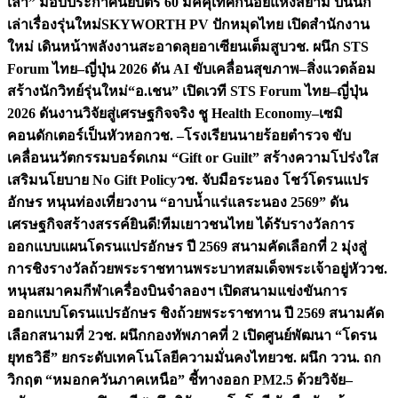
เล่า” มอบประกาศนียบัตร 60 มัคคุเทศก์น้อยแห่งสยาม ปั้นนัก
เล่าเรื่องรุ่นใหม่
SKYWORTH PV ปักหมุดไทย เปิดสำนักงาน
ใหม่ เดินหน้าพลังงานสะอาดลุยอาเซียนเต็มสูบ
วช. ผนึก STS
Forum ไทย–ญี่ปุ่น 2026 ดัน AI ขับเคลื่อนสุขภาพ–สิ่งแวดล้อม
สร้างนักวิทย์รุ่นใหม่
“อ.เชน” เปิดเวที STS Forum ไทย–ญี่ปุ่น
2026 ดันงานวิจัยสู่เศรษฐกิจจริง ชู Health Economy–เซมิ
คอนดักเตอร์เป็นหัวหอก
วช. –โรงเรียนนายร้อยตำรวจ ขับ
เคลื่อนนวัตกรรมบอร์ดเกม “Gift or Guilt” สร้างความโปร่งใส
เสริมนโยบาย No Gift Policy
วช. จับมือระนอง โชว์โดรนแปร
อักษร หนุนท่องเที่ยวงาน “อาบน้ำแร่แลระนอง 2569” ดัน
เศรษฐกิจสร้างสรรค์
ยินดี!ทีมเยาวชนไทย ได้รับรางวัลการ
ออกแบบแผนโดรนแปรอักษร ปี 2569 สนามคัดเลือกที่ 2 มุ่งสู่
การชิงรางวัลถ้วยพระราชทานพระบาทสมเด็จพระเจ้าอยู่หัว
วช.
หนุนสมาคมกีฬาเครื่องบินจำลองฯ เปิดสนามแข่งขันการ
ออกแบบโดรนแปรอักษร ชิงถ้วยพระราชทาน ปี 2569 สนามคัด
เลือกสนามที่ 2
วช. ผนึกกองทัพภาคที่ 2 เปิดศูนย์พัฒนา “โดรน
ยุทธวิธี” ยกระดับเทคโนโลยีความมั่นคงไทย
วช. ผนึก ววน. ถก
วิกฤต “หมอกควันภาคเหนือ” ชี้ทางออก PM2.5 ด้วยวิจัย–