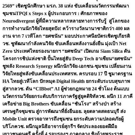
2569” เชิดชูนักศึกษา มรภ. 38 แห่ง ขับเคลื่อนนวัตกรรมพัฒนา
ชุมชน
TPQI x Steps x ผู้ประกอบการ : ศักยภาพของ
Neurodivergent ผู้ที่มีความหลากหลายทางการรับรู้ สู่โลกของ
การทำงาน
นักวิจัยไทยสุดปัง! คว้ารางวัลนานาชาติกว่า 400 ผล
งาน จาก 7 เวทีโลก “ยศชนัน” มอบประกาศนียบัตรเชิดชูเกียรติ
วช. ชูพัฒนากำลังคนวิจัย ขับเคลื่อนพลังงานยั่งยืน มุ่งเป้า Net
Zero ประเทศไทย
รองนายกฯ “ยศชนัน” เปิดเกม Siam Silica ดัน
โครงการชิปแห่งชาติ ปั้นไทยสู่ฮับ Deep Tech อาเซียน
“ยศชนัน”
ชูพลัง Research Synergy ผนึกนักวิจัย-เอกชน-ชุมชน เปลี่ยนงาน
วิจัยไทยสู่พลังขับเคลื่อนประเทศ
สรพ. ครบรอบ 17 ปี ชูมาตรฐาน
HA ไทยสู่เวทีโลก ปักหมุด Digital Health ยกระดับระบบสุขภาพ
สู่สากล
วช. ดัน “CIBbot” AI ผู้ช่วยกฎหมาย 24 ชั่วโมง ต้นแบบ
นวัตกรรมวิจัยยกระดับบริการภาครัฐสู่ยุคดิจิทัล
วช. ผนึก 11 ภาคี
เครือข่าย Big Brothers ขับเคลื่อน “ชันโรง” สร้างป่า สร้าง
เศรษฐกิจชุมชน สู่การพัฒนาที่ยั่งยืน
อย. ลุยตลาดสดธนบุรี ส่ง
Mobile Unit ตรวจอาหารถึงชุมชน ยกระดับความปลอดภัยผู้
บริโภค
วช. ผนึกมูลนิธิอาจารย์สุกรีฯ จัดประลองยอดฝีมือ
เยาวชนดนตรี ครั้งที่ 4 รอบรองฯ ภาคกลาง ชิงถ้วยพระราช