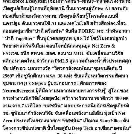
Workforce Ecosystem เชื่อมการศึกษา–ทักษะ–ตลาดแรงงาน
วช.
เปิดศูนย์เรียนรู้โดรนที่อุทัยธานี ปั้นเยาวชนสู่ทักษะ AI ยกระดับ
ท่องเที่ยวด้วยนวัตกรรม
วช. เปิดศูนย์เรียนรู้โดรนต้นแบบที่
นครปฐม ดันเยาวชนใช้ AI และเทคโนโลยี สร้างสื่อท่องเที่ยว-
ต่อยอดสู่อาชีพ
“ป่าดี ครีเอชัน” จับมือ FORRU มช. นำทัพอาสา
“ป่าดี Together” ฟื้นฟูป่าดอยสุเทพ-ปุย 8 ไร่ โชว์โมเดลปลูกป่า
วิทยาศาสตร์พรีเมียม ตอบโจทย์นักลงทุนยุค Net Zero &
ESG
วช. ผนึก สทนช.-สอศ. ลงนาม MOU ขับเคลื่อนงานวิจัย
พลิกอนาคตไทย ฝ่าวิกฤต PM2.5 สู่ความมั่นคงน้ำทั่วประเทศ
ศุภ
ชัย ปลัด อว. มอบรางวัล “วิศวกรสังคมพัฒนาชุมชนดีเด่น ปี
2569” เชิดชูนักศึกษา มรภ. 38 แห่ง ขับเคลื่อนนวัตกรรมพัฒนา
ชุมชน
TPQI x Steps x ผู้ประกอบการ : ศักยภาพของ
Neurodivergent ผู้ที่มีความหลากหลายทางการรับรู้ สู่โลกของ
การทำงาน
นักวิจัยไทยสุดปัง! คว้ารางวัลนานาชาติกว่า 400 ผล
งาน จาก 7 เวทีโลก “ยศชนัน” มอบประกาศนียบัตรเชิดชูเกียรติ
วช. ชูพัฒนากำลังคนวิจัย ขับเคลื่อนพลังงานยั่งยืน มุ่งเป้า Net
Zero ประเทศไทย
รองนายกฯ “ยศชนัน” เปิดเกม Siam Silica ดัน
โครงการชิปแห่งชาติ ปั้นไทยสู่ฮับ Deep Tech อาเซียน
“ยศชนัน”