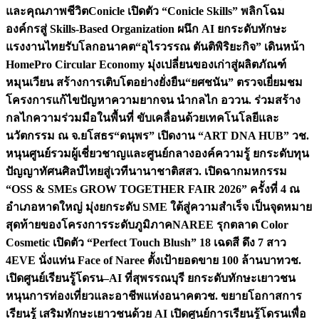
และคุณภาพชีวิต
Conicle เปิดตัว “Conicle Skills” พลิกโฉม
องค์กรสู่ Skills-Based Organization ผนึก AI ยกระดับทักษะ
แรงงานไทยรับโลกอนาคต
“อุไรวรรณ ตันติพิริยะกิจ” เดินหน้า
HomePro Circular Economy มุ่งเปลี่ยนของเก่าสู่ผลิตภัณฑ์
หมุนเวียน สร้างการเติบโตอย่างยั่งยืน
“ยศชนัน” ตรวจเยี่ยมชม
โครงการแก้ไขปัญหาความยากจน นำกลไก อววน. ร่วมสร้าง
กลไกความร่วมมือในพื้นที่ ขับเคลื่อนด้วยเทคโนโลยีและ
นวัตกรรม ณ จ.ยโสธร
“ดนุพร” เปิดงาน “ART DNA HUB” วช.
หนุนศูนย์รวมผู้เชี่ยวชาญและศูนย์กลางองค์ความรู้ ยกระดับทุน
ปัญญาทัศนศิลป์ไทยสู่เวทีนานาชาติ
สสว. เปิดฉากมหกรรม
“OSS & SMEs GROW TOGETHER FAIR 2026” ครั้งที่ 4 ณ
อำเภอหาดใหญ่ มุ่งยกระดับ SME ใต้สู่ความสำเร็จ เป็นจุดหมาย
สุดท้ายของโครงการระดับภูมิภาค
NAREE รุกตลาด Color
Cosmetic เปิดตัว “Perfect Touch Blush” 18 เฉดสี ดึง 7 สาว
4EVE นั่งแท่น Face of Naree ตั้งเป้ายอดขาย 100 ล้านบาท
วช.
เปิดศูนย์เรียนรู้โดรน–AI ที่สุพรรณบุรี ยกระดับทักษะเยาวชน
หนุนการท่องเที่ยวและอาชีพแห่งอนาคต
วช. ขยายโอกาสการ
เรียนรู้ เสริมทักษะเยาวชนด้วย AI เปิดศูนย์การเรียนรู้โดรนเพื่อ