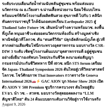
ระดับระบบเตือนภัยน้ำท่วมฉับพลันสู่ชุมชน พร้อมส่งมอบ
นวัตกรรม ณ อ.เวียงสา จ.น่าน
เสื้อหน่วยงาน นิยมใช้แบบไหน
พร้อมแชร์พิกัดโรงงานสั่งผลิต
ฟันสวย สุขภาพดี ไปกับ 5 คลินิก
ทันตกรรมราชบุรี ใกล้ฉัน
ถอดบทเรียน Earthquake 2025 สู่
Thailand Safer Future วช. เดินหน้าสร้างความพร้อม
วช. ลงพื้น
ที่ภูเก็ต หนุนอาชีวะต่อยอดนวัตกรรมท้องถิ่น สร้างมูลค่าเชิง
พาณิชย์สู่เวทีโลก
วช. ดัน “ดนตรีวิจัย” ปลุกอัตลักษณ์ภูเก็ต สู่เวที
สากลผ่านเสียงซิมโฟนี
กระทรวงอุตสาหกรรม มอบรางวัล CSR-
DIW 3 ระดับ เชิดชูโรงงานต้นแบบ“อุตสาหกรรมดี อยู่คู่ชุมชน
อย่างยั่งยืน”
กองทัพบก-ไทยประกันชีวิต ลงนามต่อสัญญา
กรมธรรม์ประกันชีวิตทหาร ปีที่ 40
วช. ผนึก STS forum เตรียม
จัด Japan–Thailand Symposium 2026 ดันไทยสู่เวทีวิทยาศาสตร์
โลก
วช. โชว์ศักยภาพ Thai Innovators กวาดรางวัล Geneva
International 2026
GAC AION บุก Motor Show 2026 เปิด
ตัว AION V 500 Premium ชูบริการครบวงจร ดันไทยสู่ฮับ
EV
อว. นำ วช. – สวทช. มอบรางวัลสุดยอดผลงาน “LLM
สัญชาติไทย” ดัน 24 ต้นแบบยกระดับงานวิจัยสู่การใช้งานจริง
August 9, 2026