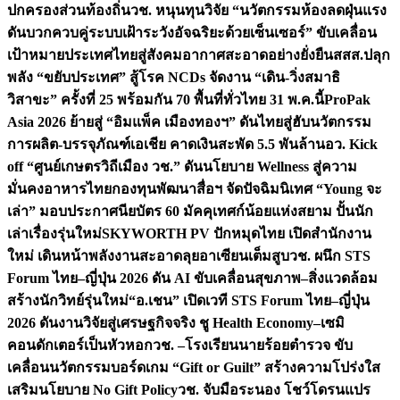
ปกครองส่วนท้องถิ่น
วช. หนุนทุนวิจัย “นวัตกรรมห้องลดฝุ่นแรง
ดันบวกควบคู่ระบบเฝ้าระวังอัจฉริยะด้วยเซ็นเซอร์” ขับเคลื่อน
เป้าหมายประเทศไทยสู่สังคมอากาศสะอาดอย่างยั่งยืน
สสส.ปลุก
พลัง “ขยับประเทศ” สู้โรค NCDs จัดงาน “เดิน-วิ่งสมาธิ
วิสาขะ” ครั้งที่ 25 พร้อมกัน 70 พื้นที่ทั่วไทย 31 พ.ค.นี้
ProPak
Asia 2026 ย้ายสู่ “อิมแพ็ค เมืองทองฯ” ดันไทยสู่ฮับนวัตกรรม
การผลิต-บรรจุภัณฑ์เอเชีย คาดเงินสะพัด 5.5 พันล้าน
อว. Kick
off “ศูนย์เกษตรวิถีเมือง วช.” ดันนโยบาย Wellness สู่ความ
มั่นคงอาหารไทย
กองทุนพัฒนาสื่อฯ จัดปัจฉิมนิเทศ “Young จะ
เล่า” มอบประกาศนียบัตร 60 มัคคุเทศก์น้อยแห่งสยาม ปั้นนัก
เล่าเรื่องรุ่นใหม่
SKYWORTH PV ปักหมุดไทย เปิดสำนักงาน
ใหม่ เดินหน้าพลังงานสะอาดลุยอาเซียนเต็มสูบ
วช. ผนึก STS
Forum ไทย–ญี่ปุ่น 2026 ดัน AI ขับเคลื่อนสุขภาพ–สิ่งแวดล้อม
สร้างนักวิทย์รุ่นใหม่
“อ.เชน” เปิดเวที STS Forum ไทย–ญี่ปุ่น
2026 ดันงานวิจัยสู่เศรษฐกิจจริง ชู Health Economy–เซมิ
คอนดักเตอร์เป็นหัวหอก
วช. –โรงเรียนนายร้อยตำรวจ ขับ
เคลื่อนนวัตกรรมบอร์ดเกม “Gift or Guilt” สร้างความโปร่งใส
เสริมนโยบาย No Gift Policy
วช. จับมือระนอง โชว์โดรนแปร