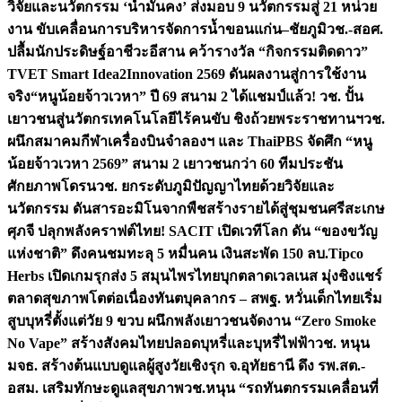
วิจัยและนวัตกรรม ‘น้ำมั่นคง’ ส่งมอบ 9 นวัตกรรมสู่ 21 หน่วย
งาน ขับเคลื่อนการบริหารจัดการน้ำขอนแก่น–ชัยภูมิ
วช.-สอศ.
ปลื้มนักประดิษฐ์อาชีวะอีสาน คว้ารางวัล “กิจกรรมติดดาว”
TVET Smart Idea2Innovation 2569 ดันผลงานสู่การใช้งาน
จริง
“หนูน้อยจ้าวเวหา” ปี 69 สนาม 2 ได้แชมป์แล้ว! วช. ปั้น
เยาวชนสู่นวัตกรเทคโนโลยีไร้คนขับ ชิงถ้วยพระราชทานฯ
วช.
ผนึกสมาคมกีฬาเครื่องบินจำลองฯ และ ThaiPBS จัดศึก “หนู
น้อยจ้าวเวหา 2569” สนาม 2 เยาวชนกว่า 60 ทีมประชัน
ศักยภาพโดรน
วช. ยกระดับภูมิปัญญาไทยด้วยวิจัยและ
นวัตกรรม ดันสารอะมิโนจากพืชสร้างรายได้สู่ชุมชนศรีสะเกษ
ศุภจี ปลุกพลังคราฟต์ไทย! SACIT เปิดเวทีโลก ดัน “ของขวัญ
แห่งชาติ” ดึงคนชมทะลุ 5 หมื่นคน เงินสะพัด 150 ลบ.
Tipco
Herbs เปิดเกมรุกส่ง 5 สมุนไพรไทยบุกตลาดเวลเนส มุ่งชิงแชร์
ตลาดสุขภาพโตต่อเนื่อง
ทันตบุคลากร – สพฐ. หวั่นเด็กไทยเริ่ม
สูบบุหรี่ตั้งแต่วัย 9 ขวบ ผนึกพลังเยาวชนจัดงาน “Zero Smoke
No Vape” สร้างสังคมไทยปลอดบุหรี่และบุหรี่ไฟฟ้า
วช. หนุน
มจธ. สร้างต้นแบบดูแลผู้สูงวัยเชิงรุก จ.อุทัยธานี ดึง รพ.สต.-
อสม. เสริมทักษะดูแลสุขภาพ
วช.หนุน “รถทันตกรรมเคลื่อนที่