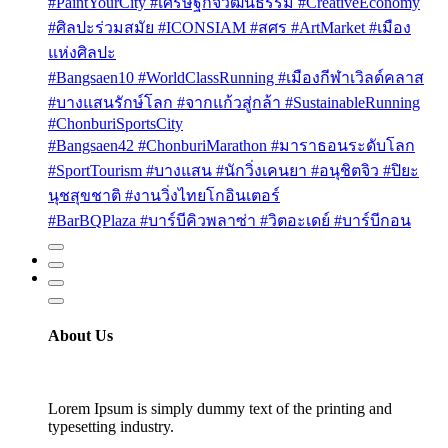
#PaintYourCity #เศรษฐกิจวัฒนธรรม #CreativeEconomy
#ศิลปะร่วมสมัย #ICONSIAM #สศร #ArtMarket #เมือง
แห่งศิลปะ
#Bangsaen10 #WorldClassRunning #เมืองกีฬาเวิลด์คลาส
#บางแสนรักษ์โลก #จากแก้วสู่กล้า #SustainableRunning
#ChonburiSportsCity
#Bangsaen42 #ChonburiMarathon #มาราธอนระดับโลก
#SportTourism #บางแสน #นักวิ่งเคนยา #อนุชิตจิว #ปิยะ
นุชสุขชาติ #งานวิ่งไทยโกอินเตอร์
#BarBQPlaza #บาร์บีคิวพลาซ่า #วิตอะเดย์ #บาร์บีกอน
About Us
Lorem Ipsum is simply dummy text of the printing and
typesetting industry.