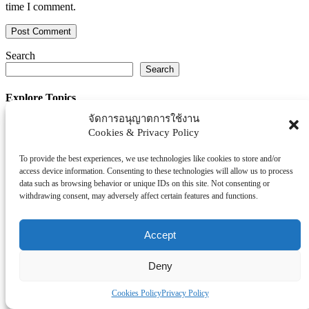
time I comment.
Search
Search
Explore Topics
จัดการอนุญาตการใช้งาน
Thaiworldtoday
Cookies & Privacy Policy
Uncategorized
การศึกษา
To provide the best experiences, we use technologies like cookies to store and/or
ธุรกิจ/ประกัน/การเงิน
access device information. Consenting to these technologies will allow us to process
data such as browsing behavior or unique IDs on this site. Not consenting or
บันเทิง/กีฬา
withdrawing consent, may adversely affect certain features and functions.
ภาครัฐ/ราชการ
ยานยนต์
Accept
อสังหา
โรงพยบาล/สุขภาพ/ความงาม
Deny
โรงแรม/ท่องเที่ยว/อาหาร
Cookies Policy
Privacy Policy
Tag Clouds