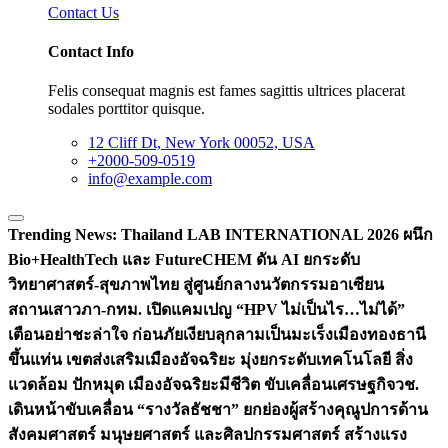
Contact Us
Contact Info
Felis consequat magnis est fames sagittis ultrices placerat
sodales porttitor quisque.
12 Cliff Dt, New York 00052, USA
+2000-509-0519
info@example.com
Trending News:
Thailand LAB INTERNATIONAL 2026 ผนึก
Bio+HealthTech และ FutureCHEM ดัน AI ยกระดับ
วิทยาศาสตร์-สุขภาพไทย สู่ศูนย์กลางนวัตกรรมอาเซียน
สถานเสาวภา-กทม. เปิดแคมเปญ “HPV ไม่เป็นไร…ไม่ได้”
เตือนอย่าชะล่าใจ ก่อนภัยเงียบลุกลามเป็นมะเร็ง
เมืองทองธานี
ขึ้นแท่น เขตส่งเสริมเมืองอัจฉริยะ มุ่งยกระดับเทคโนโลยี สิ่ง
แวดล้อม ปักหมุด เมืองอัจฉริยะมีชีวิต ขับเคลื่อนเศรษฐกิจ
วช.
เดินหน้าขับเคลื่อน “รางวัลธัชชา” ยกย่องผู้สร้างคุณูปการด้าน
สังคมศาสตร์ มนุษยศาสตร์ และศิลปกรรมศาสตร์ สร้างแรง