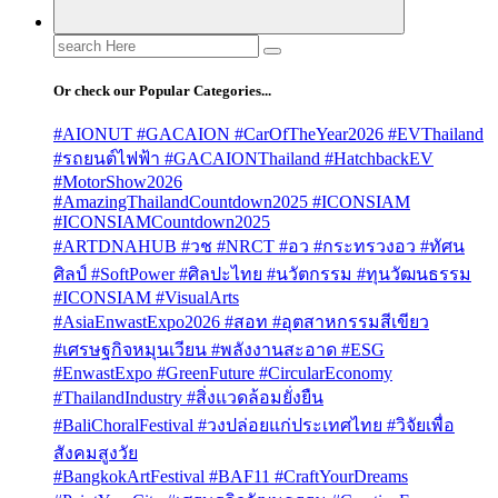
Search
for:
Or check our Popular Categories...
#AIONUT #GACAION #CarOfTheYear2026 #EVThailand
#รถยนต์ไฟฟ้า #GACAIONThailand #HatchbackEV
#MotorShow2026
#AmazingThailandCountdown2025 #ICONSIAM
#ICONSIAMCountdown2025
#ARTDNAHUB #วช #NRCT #อว #กระทรวงอว #ทัศน
ศิลป์ #SoftPower #ศิลปะไทย #นวัตกรรม #ทุนวัฒนธรรม
#ICONSIAM #VisualArts
#AsiaEnwastExpo2026 #สอท #อุตสาหกรรมสีเขียว
#เศรษฐกิจหมุนเวียน #พลังงานสะอาด #ESG
#EnwastExpo #GreenFuture #CircularEconomy
#ThailandIndustry #สิ่งแวดล้อมยั่งยืน
#BaliChoralFestival #วงปล่อยแก่ประเทศไทย #วิจัยเพื่อ
สังคมสูงวัย
#BangkokArtFestival #BAF11 #CraftYourDreams