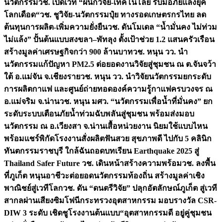
นวัตกรรม
วช. เปิดเวที “ผนึกวิจัย-เทคโนโลยี รับมือภัยแล้งยุค
โลกเดือด“
วช. ชูวิจัย-นวัตกรรมปุ๋ย ทางรอดเกษตรกรไทย ลด
ต้นทุนการผลิต-เพิ่มความยั่งยืน
วช. ดันโมเดล “น้ำมั่นคง ไม่ท่วม
ไม่แล้ง” ปั้นต้นแบบสงขลา–พัทลุง ตั้งเป้าช่วย 1.2 แสนครัวเรือน
สร้างมูลค่าเศรษฐกิจกว่า 900 ล้านบาท
วช. หนุน วว. นำ
นวัตกรรมแก้ปัญหา PM2.5 ต่อยอดงานวิจัยสู่ชุมชน ณ ต.จันจว้า
ใต้ อ.แม่จัน จ.เชียงราย
วช. หนุน วว. นำวิจัยนวัตกรรมยกระดับ
การผลิตกาแฟ และศูนย์ถ่ายทอดองค์ความรู้กาแฟครบวงจร ณ
อ.แม่จริม จ.น่าน
วช. หนุน มศว. “นวัตกรรมเพื่อน้ำที่มั่นคง” ยก
ระดับระบบเตือนภัยน้ำท่วมฉับพลันสู่ชุมชน พร้อมส่งมอบ
นวัตกรรม ณ อ.เวียงสา จ.น่าน
เสื้อหน่วยงาน นิยมใช้แบบไหน
พร้อมแชร์พิกัดโรงงานสั่งผลิต
ฟันสวย สุขภาพดี ไปกับ 5 คลินิก
ทันตกรรมราชบุรี ใกล้ฉัน
ถอดบทเรียน Earthquake 2025 สู่
Thailand Safer Future วช. เดินหน้าสร้างความพร้อม
วช. ลงพื้น
ที่ภูเก็ต หนุนอาชีวะต่อยอดนวัตกรรมท้องถิ่น สร้างมูลค่าเชิง
พาณิชย์สู่เวทีโลก
วช. ดัน “ดนตรีวิจัย” ปลุกอัตลักษณ์ภูเก็ต สู่เวที
สากลผ่านเสียงซิมโฟนี
กระทรวงอุตสาหกรรม มอบรางวัล CSR-
DIW 3 ระดับ เชิดชูโรงงานต้นแบบ“อุตสาหกรรมดี อยู่คู่ชุมชน