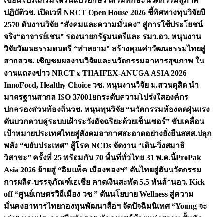
เขียนโปรแกรมโดรนแปรอักษร เสริมทักษะนวัตกรรมสู่ภาค
ปฏิบัติ
วช. เปิดเวที NRCT Open House 2026 ชี้ทิศทางทุนวิจัยปี
2570 ดันงานวิจัย “สังคมและความมั่นคง” สู่การใช้ประโยชน์
จริง
“อาจารย์เชน” รองนายกรัฐมนตรีและ รมว.อว. หนุนงาน
วิจัยวัฒนธรรมดนตรี “ท่าสยาม” สร้างคุณค่าวัฒนธรรมไทยสู่
สากล
วช. เชิญชมผลงานวิจัยและนวัตกรรมอาหารสุขภาพ ใน
งานแถลงข่าว NRCT x THAIFEX-ANUGA ASIA 2026
InnoFood, Healthy Choice
วช. หนุนงานวิจัย ม.สวนดุสิต นำ
มาตรฐานสากล ISO 37001ยกระดับความโปร่งใสองค์กร
ปกครองส่วนท้องถิ่น
วช. หนุนทุนวิจัย “นวัตกรรมห้องลดฝุ่นแรง
ดันบวกควบคู่ระบบเฝ้าระวังอัจฉริยะด้วยเซ็นเซอร์” ขับเคลื่อน
เป้าหมายประเทศไทยสู่สังคมอากาศสะอาดอย่างยั่งยืน
สสส.ปลุก
พลัง “ขยับประเทศ” สู้โรค NCDs จัดงาน “เดิน-วิ่งสมาธิ
วิสาขะ” ครั้งที่ 25 พร้อมกัน 70 พื้นที่ทั่วไทย 31 พ.ค.นี้
ProPak
Asia 2026 ย้ายสู่ “อิมแพ็ค เมืองทองฯ” ดันไทยสู่ฮับนวัตกรรม
การผลิต-บรรจุภัณฑ์เอเชีย คาดเงินสะพัด 5.5 พันล้าน
อว. Kick
off “ศูนย์เกษตรวิถีเมือง วช.” ดันนโยบาย Wellness สู่ความ
มั่นคงอาหารไทย
กองทุนพัฒนาสื่อฯ จัดปัจฉิมนิเทศ “Young จะ