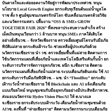
บันดาลใจและต่อยอดงานวิจัยสู่การพัฒนาประเทศ
วช. หนุน
นโยบาย Local Growth Engine ยกระดับทุเรียนต้นแม่น้ำมูลโค
ราช ตั้ง 9 ศูนย์ชุมชนเกษตรรักษ์โลก ขับเคลื่อนเกษตรด้วยวิจัย
และนวัตกรรม
สสว. ปลื้มงาน “OSS & SMEs GROW
TOGETHER FAIR 2026” ที่สงขลาประสบความสำเร็จ สร้าง
เม็ดเงินหมุนเวียนกว่า 5 ล้านบาท หนุน SMEs ภาคใต้เติบโต
อย่างยั่งยืน
วช. – จังหวัดเชียงราย ตรวจเยี่ยมศูนย์โดรนรับมือภัย
พิบัติแม่สาย ยกระดับเฝ้าระวัง–ช่วยเหลือผู้ประสบภัยด้วย
นวัตกรรม
เชียงราย นำ วช. ตรวจเยี่ยมพื้นที่แม่สาย ติดตามการ
ใช้นวัตกรรมแผนที่เสี่ยงภัยน้ำและเทคโนโลยีเสริมคันกั้นน้ำ ยก
ระดับการบริหารจัดการอุทกภัย
วช. ผนึก จ.เชียงราย ติดตาม
นวัตกรรมแผนที่เสี่ยงภัยน้ำแม่สาย-ระบบเตือนภัยดินถล่ม ใช้ AI
ยกระดับการรับมือภัยพิบัติ
วช. – มช. นำ “FloodBoy” ยกระดับ
เฝ้าระวังน้ำท่วมเชียงราย ใช้ Blockchain และ AI แจ้งเตือนภัย
แบบเรียลไทม์ หนุนชุมชนรับมืออุทกภัยอย่างมีประสิทธิภาพ
วช.
ส่งมอบนวัตกรรม Hydro Vision Plus/AI ให้ ต.นางแล
จ.เชียงราย ยกระดับระบบเฝ้าระวัง-เตือนภัยน้ำท่วมชุมชนด้วย
AI
วช. ลงพื้นที่ “ฝายเชียงราย” ติดตามนวัตกรรมระบบเตือนภัย