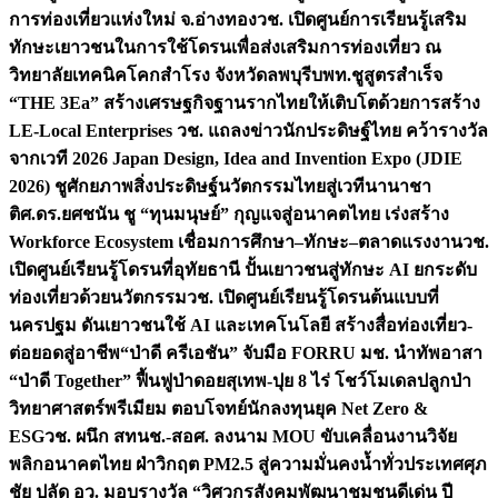
การท่องเที่ยวแห่งใหม่ จ.อ่างทอง
วช. เปิดศูนย์การเรียนรู้เสริม
ทักษะเยาวชนในการใช้โดรนเพื่อส่งเสริมการท่องเที่ยว ณ
วิทยาลัยเทคนิคโคกสำโรง จังหวัดลพบุรี
บพท.ชูสูตรสำเร็จ
“THE 3Ea” สร้างเศรษฐกิจฐานรากไทยให้เติบโตด้วยการสร้าง
LE-Local Enterprises
วช. แถลงข่าวนักประดิษฐ์ไทย คว้ารางวัล
จากเวที 2026 Japan Design, Idea and Invention Expo (JDIE
2026) ชูศักยภาพสิ่งประดิษฐ์นวัตกรรมไทยสู่เวทีนานาชา
ติ
ศ.ดร.ยศชนัน ชู “ทุนมนุษย์” กุญแจสู่อนาคตไทย เร่งสร้าง
Workforce Ecosystem เชื่อมการศึกษา–ทักษะ–ตลาดแรงงาน
วช.
เปิดศูนย์เรียนรู้โดรนที่อุทัยธานี ปั้นเยาวชนสู่ทักษะ AI ยกระดับ
ท่องเที่ยวด้วยนวัตกรรม
วช. เปิดศูนย์เรียนรู้โดรนต้นแบบที่
นครปฐม ดันเยาวชนใช้ AI และเทคโนโลยี สร้างสื่อท่องเที่ยว-
ต่อยอดสู่อาชีพ
“ป่าดี ครีเอชัน” จับมือ FORRU มช. นำทัพอาสา
“ป่าดี Together” ฟื้นฟูป่าดอยสุเทพ-ปุย 8 ไร่ โชว์โมเดลปลูกป่า
วิทยาศาสตร์พรีเมียม ตอบโจทย์นักลงทุนยุค Net Zero &
ESG
วช. ผนึก สทนช.-สอศ. ลงนาม MOU ขับเคลื่อนงานวิจัย
พลิกอนาคตไทย ฝ่าวิกฤต PM2.5 สู่ความมั่นคงน้ำทั่วประเทศ
ศุภ
ชัย ปลัด อว. มอบรางวัล “วิศวกรสังคมพัฒนาชุมชนดีเด่น ปี