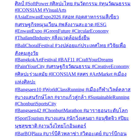
ศิลป์ #SoftPower #ศิลปะไทย #นวัตกรรม #ทุนวัฒนธรรม
#ICONSIAM #VisualArts
#AsiaEnwastExpo2026 #สอท #อุตสาหกรรมสีเขียว
#เศรษฐกิจหมุนเวียน #พลังงานสะอาด #ESG
#EnwastExpo #GreenFuture #CircularEconomy
#ThailandIndustry #สิ่งแวดล้อมยั่งยืน
#BaliChoralFestival #วงปล่อยแก่ประเทศไทย #วิจัยเพื่อ
สังคมสูงวัย
#BangkokArtFestival #BAF11 #CraftYourDreams
#PaintYourCity #เศรษฐกิจวัฒนธรรม #CreativeEconomy
#ศิลปะร่วมสมัย #ICONSIAM #สศร #ArtMarket #เมือง
แห่งศิลปะ
#Bangsaen10 #WorldClassRunning #เมืองกีฬาเวิลด์คลาส
#บางแสนรักษ์โลก #จากแก้วสู่กล้า #SustainableRunning
#ChonburiSportsCity
#Bangsaen42 #ChonburiMarathon #มาราธอนระดับโลก
#SportTourism #บางแสน #นักวิ่งเคนยา #อนุชิตจิว #ปิยะ
นุชสุขชาติ #งานวิ่งไทยโกอินเตอร์
#BarBQPlaza #บาร์บีคิวพลาซ่า #วิตอะเดย์ #บาร์บีกอน