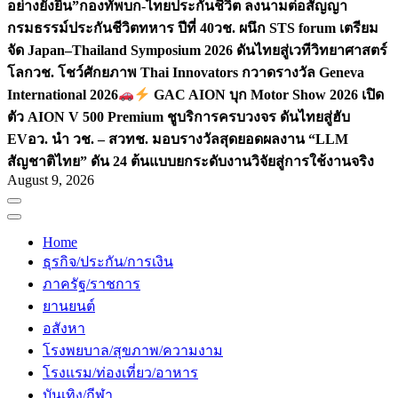
อย่างยั่งยืน”
กองทัพบก-ไทยประกันชีวิต ลงนามต่อสัญญา
กรมธรรม์ประกันชีวิตทหาร ปีที่ 40
วช. ผนึก STS forum เตรียม
จัด Japan–Thailand Symposium 2026 ดันไทยสู่เวทีวิทยาศาสตร์
โลก
วช. โชว์ศักยภาพ Thai Innovators กวาดรางวัล Geneva
International 2026
GAC AION บุก Motor Show 2026 เปิด
ตัว AION V 500 Premium ชูบริการครบวงจร ดันไทยสู่ฮับ
EV
อว. นำ วช. – สวทช. มอบรางวัลสุดยอดผลงาน “LLM
สัญชาติไทย” ดัน 24 ต้นแบบยกระดับงานวิจัยสู่การใช้งานจริง
August 9, 2026
Home
ธุรกิจ/ประกัน/การเงิน
ภาครัฐ/ราชการ
ยานยนต์
อสังหา
โรงพยบาล/สุขภาพ/ความงาม
โรงแรม/ท่องเที่ยว/อาหาร
บันเทิง/กีฬา