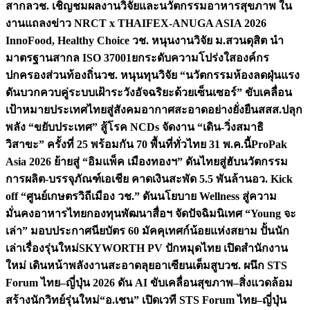
สากล
วช. เชิญชมผลงานวิจัยและนวัตกรรมอาหารสุขภาพ ใน
งานแถลงข่าว NRCT x THAIFEX-ANUGA ASIA 2026
InnoFood, Healthy Choice
วช. หนุนงานวิจัย ม.สวนดุสิต นำ
มาตรฐานสากล ISO 37001ยกระดับความโปร่งใสองค์กร
ปกครองส่วนท้องถิ่น
วช. หนุนทุนวิจัย “นวัตกรรมห้องลดฝุ่นแรง
ดันบวกควบคู่ระบบเฝ้าระวังอัจฉริยะด้วยเซ็นเซอร์” ขับเคลื่อน
เป้าหมายประเทศไทยสู่สังคมอากาศสะอาดอย่างยั่งยืน
สสส.ปลุก
พลัง “ขยับประเทศ” สู้โรค NCDs จัดงาน “เดิน-วิ่งสมาธิ
วิสาขะ” ครั้งที่ 25 พร้อมกัน 70 พื้นที่ทั่วไทย 31 พ.ค.นี้
ProPak
Asia 2026 ย้ายสู่ “อิมแพ็ค เมืองทองฯ” ดันไทยสู่ฮับนวัตกรรม
การผลิต-บรรจุภัณฑ์เอเชีย คาดเงินสะพัด 5.5 พันล้าน
อว. Kick
off “ศูนย์เกษตรวิถีเมือง วช.” ดันนโยบาย Wellness สู่ความ
มั่นคงอาหารไทย
กองทุนพัฒนาสื่อฯ จัดปัจฉิมนิเทศ “Young จะ
เล่า” มอบประกาศนียบัตร 60 มัคคุเทศก์น้อยแห่งสยาม ปั้นนัก
เล่าเรื่องรุ่นใหม่
SKYWORTH PV ปักหมุดไทย เปิดสำนักงาน
ใหม่ เดินหน้าพลังงานสะอาดลุยอาเซียนเต็มสูบ
วช. ผนึก STS
Forum ไทย–ญี่ปุ่น 2026 ดัน AI ขับเคลื่อนสุขภาพ–สิ่งแวดล้อม
สร้างนักวิทย์รุ่นใหม่
“อ.เชน” เปิดเวที STS Forum ไทย–ญี่ปุ่น