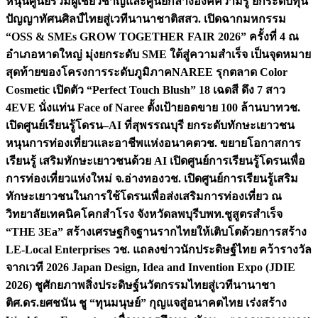
หนุนศูนย์รวมผู้เชี่ยวชาญและศูนย์กลางองค์ความรู้ ยกระดับทุน
ปัญญาทัศนศิลป์ไทยสู่เวทีนานาชาติ
สสว. เปิดฉากมหกรรม
“OSS & SMEs GROW TOGETHER FAIR 2026” ครั้งที่ 4 ณ
อำเภอหาดใหญ่ มุ่งยกระดับ SME ใต้สู่ความสำเร็จ เป็นจุดหมาย
สุดท้ายของโครงการระดับภูมิภาค
NAREE รุกตลาด Color
Cosmetic เปิดตัว “Perfect Touch Blush” 18 เฉดสี ดึง 7 สาว
4EVE นั่งแท่น Face of Naree ตั้งเป้ายอดขาย 100 ล้านบาท
วช.
เปิดศูนย์เรียนรู้โดรน–AI ที่สุพรรณบุรี ยกระดับทักษะเยาวชน
หนุนการท่องเที่ยวและอาชีพแห่งอนาคต
วช. ขยายโอกาสการ
เรียนรู้ เสริมทักษะเยาวชนด้วย AI เปิดศูนย์การเรียนรู้โดรนเพื่อ
การท่องเที่ยวแห่งใหม่ จ.อ่างทอง
วช. เปิดศูนย์การเรียนรู้เสริม
ทักษะเยาวชนในการใช้โดรนเพื่อส่งเสริมการท่องเที่ยว ณ
วิทยาลัยเทคนิคโคกสำโรง จังหวัดลพบุรี
บพท.ชูสูตรสำเร็จ
“THE 3Ea” สร้างเศรษฐกิจฐานรากไทยให้เติบโตด้วยการสร้าง
LE-Local Enterprises
วช. แถลงข่าวนักประดิษฐ์ไทย คว้ารางวัล
จากเวที 2026 Japan Design, Idea and Invention Expo (JDIE
2026) ชูศักยภาพสิ่งประดิษฐ์นวัตกรรมไทยสู่เวทีนานาชา
ติ
ศ.ดร.ยศชนัน ชู “ทุนมนุษย์” กุญแจสู่อนาคตไทย เร่งสร้าง