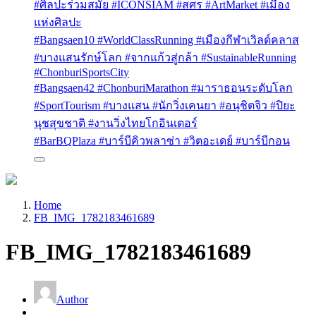
#ศิลปะร่วมสมัย #ICONSIAM #สศร #ArtMarket #เมือง
แห่งศิลปะ
#Bangsaen10 #WorldClassRunning #เมืองกีฬาเวิลด์คลาส
#บางแสนรักษ์โลก #จากแก้วสู่กล้า #SustainableRunning
#ChonburiSportsCity
#Bangsaen42 #ChonburiMarathon #มาราธอนระดับโลก
#SportTourism #บางแสน #นักวิ่งเคนยา #อนุชิตจิว #ปิยะ
นุชสุขชาติ #งานวิ่งไทยโกอินเตอร์
#BarBQPlaza #บาร์บีคิวพลาซ่า #วิตอะเดย์ #บาร์บีกอน
Home
FB_IMG_1782183461689
FB_IMG_1782183461689
Author