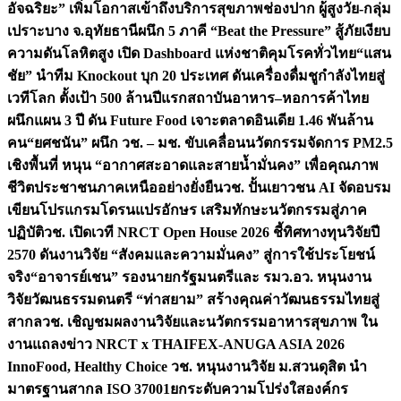
อัจฉริยะ” เพิ่มโอกาสเข้าถึงบริการสุขภาพช่องปาก ผู้สูงวัย-กลุ่ม
เปราะบาง จ.อุทัยธานี
ผนึก 5 ภาคี “Beat the Pressure” สู้ภัยเงียบ
ความดันโลหิตสูง เปิด Dashboard แห่งชาติคุมโรคทั่วไทย
“แสน
ชัย” นำทีม Knockout บุก 20 ประเทศ ดันเครื่องดื่มชูกำลังไทยสู่
เวทีโลก ตั้งเป้า 500 ล้านปีแรก
สถาบันอาหาร–หอการค้าไทย
ผนึกแผน 3 ปี ดัน Future Food เจาะตลาดอินเดีย 1.46 พันล้าน
คน
“ยศชนัน” ผนึก วช. – มช. ขับเคลื่อนนวัตกรรมจัดการ PM2.5
เชิงพื้นที่ หนุน “อากาศสะอาดและสายน้ำมั่นคง” เพื่อคุณภาพ
ชีวิตประชาชนภาคเหนืออย่างยั่งยืน
วช. ปั้นเยาวชน AI จัดอบรม
เขียนโปรแกรมโดรนแปรอักษร เสริมทักษะนวัตกรรมสู่ภาค
ปฏิบัติ
วช. เปิดเวที NRCT Open House 2026 ชี้ทิศทางทุนวิจัยปี
2570 ดันงานวิจัย “สังคมและความมั่นคง” สู่การใช้ประโยชน์
จริง
“อาจารย์เชน” รองนายกรัฐมนตรีและ รมว.อว. หนุนงาน
วิจัยวัฒนธรรมดนตรี “ท่าสยาม” สร้างคุณค่าวัฒนธรรมไทยสู่
สากล
วช. เชิญชมผลงานวิจัยและนวัตกรรมอาหารสุขภาพ ใน
งานแถลงข่าว NRCT x THAIFEX-ANUGA ASIA 2026
InnoFood, Healthy Choice
วช. หนุนงานวิจัย ม.สวนดุสิต นำ
มาตรฐานสากล ISO 37001ยกระดับความโปร่งใสองค์กร