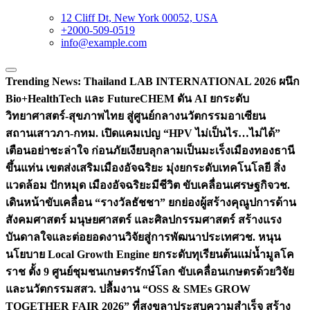
12 Cliff Dt, New York 00052, USA
+2000-509-0519
info@example.com
Trending News:
Thailand LAB INTERNATIONAL 2026 ผนึก
Bio+HealthTech และ FutureCHEM ดัน AI ยกระดับ
วิทยาศาสตร์-สุขภาพไทย สู่ศูนย์กลางนวัตกรรมอาเซียน
สถานเสาวภา-กทม. เปิดแคมเปญ “HPV ไม่เป็นไร…ไม่ได้”
เตือนอย่าชะล่าใจ ก่อนภัยเงียบลุกลามเป็นมะเร็ง
เมืองทองธานี
ขึ้นแท่น เขตส่งเสริมเมืองอัจฉริยะ มุ่งยกระดับเทคโนโลยี สิ่ง
แวดล้อม ปักหมุด เมืองอัจฉริยะมีชีวิต ขับเคลื่อนเศรษฐกิจ
วช.
เดินหน้าขับเคลื่อน “รางวัลธัชชา” ยกย่องผู้สร้างคุณูปการด้าน
สังคมศาสตร์ มนุษยศาสตร์ และศิลปกรรมศาสตร์ สร้างแรง
บันดาลใจและต่อยอดงานวิจัยสู่การพัฒนาประเทศ
วช. หนุน
นโยบาย Local Growth Engine ยกระดับทุเรียนต้นแม่น้ำมูลโค
ราช ตั้ง 9 ศูนย์ชุมชนเกษตรรักษ์โลก ขับเคลื่อนเกษตรด้วยวิจัย
และนวัตกรรม
สสว. ปลื้มงาน “OSS & SMEs GROW
TOGETHER FAIR 2026” ที่สงขลาประสบความสำเร็จ สร้าง