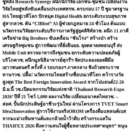
ชูพลัง Research Synergy ผนึกนักวิจัย-เอกชน-ชุมชน เปลี่ยนงาน
วิจัยไทยสู่พลังขับเคลื่อนประเทศ
สรพ. ครบรอบ 17 ปี ชูมาตรฐาน
HA ไทยสู่เวทีโลก ปักหมุด Digital Health ยกระดับระบบสุขภาพ
สู่สากล
วช. ดัน “CIBbot” AI ผู้ช่วยกฎหมาย 24 ชั่วโมง ต้นแบบ
นวัตกรรมวิจัยยกระดับบริการภาครัฐสู่ยุคดิจิทัล
วช. ผนึก 11 ภาคี
เครือข่าย Big Brothers ขับเคลื่อน “ชันโรง” สร้างป่า สร้าง
เศรษฐกิจชุมชน สู่การพัฒนาที่ยั่งยืน
อย. ลุยตลาดสดธนบุรี ส่ง
Mobile Unit ตรวจอาหารถึงชุมชน ยกระดับความปลอดภัยผู้
บริโภค
วช. ผนึกมูลนิธิอาจารย์สุกรีฯ จัดประลองยอดฝีมือ
เยาวชนดนตรี ครั้งที่ 4 รอบรองฯ ภาคกลาง ชิงถ้วยพระราช
ทานฯ
วช. ปลื้ม! นวัตกรรมไทยสร้างชื่อบนเวทีโลก คว้ารางวัล
สูงสุด The Best Foreign Innovation Award จากโปแลนด์
22-26
มิ.ย.นี้ วช.เปิดมหกรรมวิจัยแห่งชาติ ‘Thailand Research Expo
2026’ ปีที่ 21 โชว์ 1,000 ผลงานวิจัย เปลี่ยนอนาคตไทย
วช. –
สอศ. ปั้นนักประดิษฐ์อาชีวะรุ่นใหม่ ผ่านโครงการ TVET Smart
Idea2Innovation สู่การใช้งานจริง
OROM เครื่องดื่มแพลนต์เบส
จากมะม่วงหิมพานต์และกล้วยน้ำว้าดิบ สร้างกระแสใน
THAIFEX 2026 ดึงความสนใจผู้ซื้อหลายประเทศ
“ดนุพร” หนุน