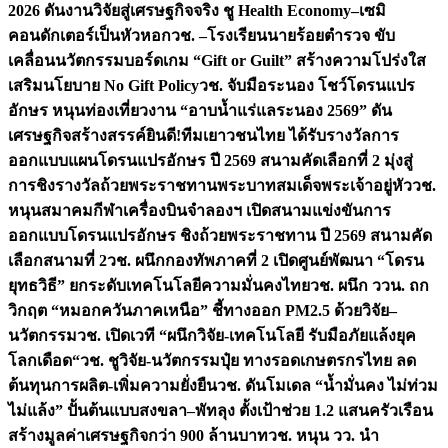
2026 ดันงานวิจัยสู่เศรษฐกิจจริง ชู Health Economy–เซมิ
คอนดักเตอร์เป็นหัวหอก
วช. –โรงเรียนนายร้อยตำรวจ ขับ
เคลื่อนนวัตกรรมบอร์ดเกม “Gift or Guilt” สร้างความโปร่งใส
เสริมนโยบาย No Gift Policy
วช. จับมือระนอง โชว์โดรนแปร
อักษร หนุนท่องเที่ยวงาน “อาบน้ำแร่แลระนอง 2569” ดัน
เศรษฐกิจสร้างสรรค์
ยินดี!ทีมเยาวชนไทย ได้รับรางวัลการ
ออกแบบแผนโดรนแปรอักษร ปี 2569 สนามคัดเลือกที่ 2 มุ่งสู่
การชิงรางวัลถ้วยพระราชทานพระบาทสมเด็จพระเจ้าอยู่หัว
วช.
หนุนสมาคมกีฬาเครื่องบินจำลองฯ เปิดสนามแข่งขันการ
ออกแบบโดรนแปรอักษร ชิงถ้วยพระราชทาน ปี 2569 สนามคัด
เลือกสนามที่ 2
วช. ผนึกกองทัพภาคที่ 2 เปิดศูนย์พัฒนา “โดรน
ยุทธวิธี” ยกระดับเทคโนโลยีความมั่นคงไทย
วช. ผนึก ววน. ถก
วิกฤต “หมอกควันภาคเหนือ” ชี้ทางออก PM2.5 ด้วยวิจัย–
นวัตกรรม
วช. เปิดเวที “ผนึกวิจัย-เทคโนโลยี รับมือภัยแล้งยุค
โลกเดือด“
วช. ชูวิจัย-นวัตกรรมปุ๋ย ทางรอดเกษตรกรไทย ลด
ต้นทุนการผลิต-เพิ่มความยั่งยืน
วช. ดันโมเดล “น้ำมั่นคง ไม่ท่วม
ไม่แล้ง” ปั้นต้นแบบสงขลา–พัทลุง ตั้งเป้าช่วย 1.2 แสนครัวเรือน
สร้างมูลค่าเศรษฐกิจกว่า 900 ล้านบาท
วช. หนุน วว. นำ