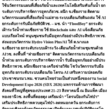
ใช้นวัตกรรมแผนที่เสี่ยงภัยน้ำและเทคโนโลยีเสริมคันกั้นน้ำ ยก
ระดับการบริหารจัดการอุทกภัย
วช. ผนึก จ.เชียงราย ติดตาม
นวัตกรรมแผนที่เสี่ยงภัยน้ำแม่สาย-ระบบเตือนภัยดินถล่ม ใช้ AI
ยกระดับการรับมือภัยพิบัติ
วช. – มช. นำ “FloodBoy” ยกระดับ
เฝ้าระวังน้ำท่วมเชียงราย ใช้ Blockchain และ AI แจ้งเตือนภัย
แบบเรียลไทม์ หนุนชุมชนรับมืออุทกภัยอย่างมีประสิทธิภาพ
วช.
ส่งมอบนวัตกรรม Hydro Vision Plus/AI ให้ ต.นางแล
จ.เชียงราย ยกระดับระบบเฝ้าระวัง-เตือนภัยน้ำท่วมชุมชนด้วย
AI
วช. ลงพื้นที่ “ฝายเชียงราย” ติดตามนวัตกรรมระบบเตือนภัย
น้ำท่วม ยกระดับการบริหารจัดการน้ำ รับมืออุทกภัยอย่างมีประ
สิทธิภาพ
วช. ผนึกเชียงราย-เครือข่ายวิจัย โชว์นวัตกรรมรับมือ
อุทกภัย ยกระดับระบบเตือนภัย-โดรน-AI เสริมความปลอดภัย
ประชาชน
รมว.พม. ชวนคนไทยร่วมเป็นส่วนหนึ่งของงาน Social
Development Expo 2026 (SDX 2026) มหกรรมด้านการพัฒนา
สังคมที่ใหญ่ที่สุดของประเทศ 21–23 สิงหาคมนี้ ณ อิมแพ็ค เมือง
ทองธานี
วช. ลงพื้นที่ดอยตุง เตรียมนำ “โดรนป้องกันไฟป่า”
เสริมประสิทธิภาพควบคุมไฟป่า-ลดหมอกควัน ยกระดับการ
จัดการเชิงรุกด้วยนวัตกรรม
วช.เปิดต้นแบบ “ศูนย์ปฏิบัติการโด