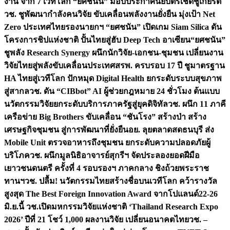
งาน จาก 7 เวทีโลก “ยศชนัน” มอบประกาศนียบัตรเชิดชูเกียรติ
วช. ชูพัฒนากำลังคนวิจัย ขับเคลื่อนพลังงานยั่งยืน มุ่งเป้า Net
Zero ประเทศไทย
รองนายกฯ “ยศชนัน” เปิดเกม Siam Silica ดัน
โครงการชิปแห่งชาติ ปั้นไทยสู่ฮับ Deep Tech อาเซียน
“ยศชนัน”
ชูพลัง Research Synergy ผนึกนักวิจัย-เอกชน-ชุมชน เปลี่ยนงาน
วิจัยไทยสู่พลังขับเคลื่อนประเทศ
สรพ. ครบรอบ 17 ปี ชูมาตรฐาน
HA ไทยสู่เวทีโลก ปักหมุด Digital Health ยกระดับระบบสุขภาพ
สู่สากล
วช. ดัน “CIBbot” AI ผู้ช่วยกฎหมาย 24 ชั่วโมง ต้นแบบ
นวัตกรรมวิจัยยกระดับบริการภาครัฐสู่ยุคดิจิทัล
วช. ผนึก 11 ภาคี
เครือข่าย Big Brothers ขับเคลื่อน “ชันโรง” สร้างป่า สร้าง
เศรษฐกิจชุมชน สู่การพัฒนาที่ยั่งยืน
อย. ลุยตลาดสดธนบุรี ส่ง
Mobile Unit ตรวจอาหารถึงชุมชน ยกระดับความปลอดภัยผู้
บริโภค
วช. ผนึกมูลนิธิอาจารย์สุกรีฯ จัดประลองยอดฝีมือ
เยาวชนดนตรี ครั้งที่ 4 รอบรองฯ ภาคกลาง ชิงถ้วยพระราช
ทานฯ
วช. ปลื้ม! นวัตกรรมไทยสร้างชื่อบนเวทีโลก คว้ารางวัล
สูงสุด The Best Foreign Innovation Award จากโปแลนด์
22-26
มิ.ย.นี้ วช.เปิดมหกรรมวิจัยแห่งชาติ ‘Thailand Research Expo
2026’ ปีที่ 21 โชว์ 1,000 ผลงานวิจัย เปลี่ยนอนาคตไทย
วช. –