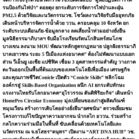
รนป้องกันไฟป่า” ดอยตุง ยกระดับการจัดการไฟป่าและฝุ่น
PM2.5 ด้วยวิจัยและนวัตกรรม
วช. โชว์ผลงานวิจัยรับมืออุทกภัย
เดินหน้าบริหารจัดการน้ำด้วย ววน. ครอบคลุม 10 จังหวัด ยก
ระดับระบบเตือนภัย-ข้อมูลกลาง ลดเสี่ยงน้ำท่วมอย่างยั่งยืน
มูลนิธิธรรมาภิบาลฯ จับมือโรงเรียนรัตนโกสินทร์สมโภช
บางเขน ลงนาม MOU พัฒนาหลักสูตรกฎหมาย ปลูกฝังธรรมาภิ
บาลเยาวชน ระยะ 5 ปี
เมืองแห่งอนาคต” ต้องไม่พัฒนาแบบแยก
ส่วน วีเอ็นยู เอเชีย แปซิฟิค เชื่อม 3 อุตสาหกรรมสำคัญ วางภาค
ตะวันออกเป็นพื้นที่ต้นแบบของเทคโนโลยีเพื่อเมือง เศรษฐกิจ
และคุณภาพชีวิต
Conicle เปิดตัว “Conicle Skills” พลิกโฉม
องค์กรสู่ Skills-Based Organization ผนึก AI ยกระดับทักษะ
แรงงานไทยรับโลกอนาคต
“อุไรวรรณ ตันติพิริยะกิจ” เดินหน้า
HomePro Circular Economy มุ่งเปลี่ยนของเก่าสู่ผลิตภัณฑ์
หมุนเวียน สร้างการเติบโตอย่างยั่งยืน
“ยศชนัน” ตรวจเยี่ยมชม
โครงการแก้ไขปัญหาความยากจน นำกลไก อววน. ร่วมสร้าง
กลไกความร่วมมือในพื้นที่ ขับเคลื่อนด้วยเทคโนโลยีและ
นวัตกรรม ณ จ.ยโสธร
“ดนุพร” เปิดงาน “ART DNA HUB” วช.