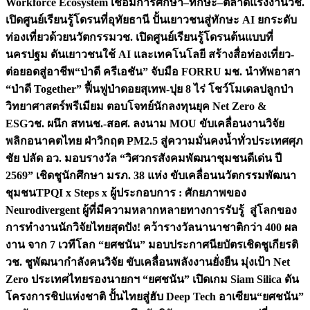
Workforce Ecosystem เชื่อมการศึกษา–ทักษะ–ตลาดแรงงาน
วช.
เปิดศูนย์เรียนรู้โดรนที่อุทัยธานี ปั้นเยาวชนสู่ทักษะ AI ยกระดับ
ท่องเที่ยวด้วยนวัตกรรม
วช. เปิดศูนย์เรียนรู้โดรนต้นแบบที่
นครปฐม ดันเยาวชนใช้ AI และเทคโนโลยี สร้างสื่อท่องเที่ยว-
ต่อยอดสู่อาชีพ
“ป่าดี ครีเอชัน” จับมือ FORRU มช. นำทัพอาสา
“ป่าดี Together” ฟื้นฟูป่าดอยสุเทพ-ปุย 8 ไร่ โชว์โมเดลปลูกป่า
วิทยาศาสตร์พรีเมียม ตอบโจทย์นักลงทุนยุค Net Zero &
ESG
วช. ผนึก สทนช.-สอศ. ลงนาม MOU ขับเคลื่อนงานวิจัย
พลิกอนาคตไทย ฝ่าวิกฤต PM2.5 สู่ความมั่นคงน้ำทั่วประเทศ
ศุภ
ชัย ปลัด อว. มอบรางวัล “วิศวกรสังคมพัฒนาชุมชนดีเด่น ปี
2569” เชิดชูนักศึกษา มรภ. 38 แห่ง ขับเคลื่อนนวัตกรรมพัฒนา
ชุมชน
TPQI x Steps x ผู้ประกอบการ : ศักยภาพของ
Neurodivergent ผู้ที่มีความหลากหลายทางการรับรู้ สู่โลกของ
การทำงาน
นักวิจัยไทยสุดปัง! คว้ารางวัลนานาชาติกว่า 400 ผล
งาน จาก 7 เวทีโลก “ยศชนัน” มอบประกาศนียบัตรเชิดชูเกียรติ
วช. ชูพัฒนากำลังคนวิจัย ขับเคลื่อนพลังงานยั่งยืน มุ่งเป้า Net
Zero ประเทศไทย
รองนายกฯ “ยศชนัน” เปิดเกม Siam Silica ดัน
โครงการชิปแห่งชาติ ปั้นไทยสู่ฮับ Deep Tech อาเซียน
“ยศชนัน”