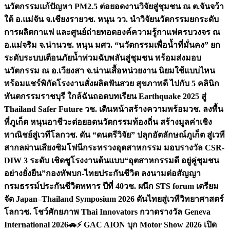
นวัตกรรมแก้ปัญหา PM2.5 ต่อยอดงานวิจัยสู่ชุมชน ณ ต.จันจว้า
ใต้ อ.แม่จัน จ.เชียงราย
วช. หนุน วว. นำวิจัยนวัตกรรมยกระดับ
การผลิตกาแฟ และศูนย์ถ่ายทอดองค์ความรู้กาแฟครบวงจร ณ
อ.แม่จริม จ.น่าน
วช. หนุน มศว. “นวัตกรรมเพื่อน้ำที่มั่นคง” ยก
ระดับระบบเตือนภัยน้ำท่วมฉับพลันสู่ชุมชน พร้อมส่งมอบ
นวัตกรรม ณ อ.เวียงสา จ.น่าน
เสื้อหน่วยงาน นิยมใช้แบบไหน
พร้อมแชร์พิกัดโรงงานสั่งผลิต
ฟันสวย สุขภาพดี ไปกับ 5 คลินิก
ทันตกรรมราชบุรี ใกล้ฉัน
ถอดบทเรียน Earthquake 2025 สู่
Thailand Safer Future วช. เดินหน้าสร้างความพร้อม
วช. ลงพื้น
ที่ภูเก็ต หนุนอาชีวะต่อยอดนวัตกรรมท้องถิ่น สร้างมูลค่าเชิง
พาณิชย์สู่เวทีโลก
วช. ดัน “ดนตรีวิจัย” ปลุกอัตลักษณ์ภูเก็ต สู่เวที
สากลผ่านเสียงซิมโฟนี
กระทรวงอุตสาหกรรม มอบรางวัล CSR-
DIW 3 ระดับ เชิดชูโรงงานต้นแบบ“อุตสาหกรรมดี อยู่คู่ชุมชน
อย่างยั่งยืน”
กองทัพบก-ไทยประกันชีวิต ลงนามต่อสัญญา
กรมธรรม์ประกันชีวิตทหาร ปีที่ 40
วช. ผนึก STS forum เตรียม
จัด Japan–Thailand Symposium 2026 ดันไทยสู่เวทีวิทยาศาสตร์
โลก
วช. โชว์ศักยภาพ Thai Innovators กวาดรางวัล Geneva
International 2026
🚗⚡️ GAC AION บุก Motor Show 2026 เปิด