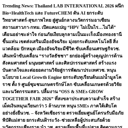
Skip
Trending News:
Thailand LAB INTERNATIONAL 2026 ผนึก
to
Bio+HealthTech และ FutureCHEM ดัน AI ยกระดับ
content
วิทยาศาสตร์-สุขภาพไทย สู่ศูนย์กลางนวัตกรรมอาเซียน
สถานเสาวภา-กทม. เปิดแคมเปญ “HPV ไม่เป็นไร…ไม่ได้”
เตือนอย่าชะล่าใจ ก่อนภัยเงียบลุกลามเป็นมะเร็ง
เมืองทองธานี
ขึ้นแท่น เขตส่งเสริมเมืองอัจฉริยะ มุ่งยกระดับเทคโนโลยี สิ่ง
แวดล้อม ปักหมุด เมืองอัจฉริยะมีชีวิต ขับเคลื่อนเศรษฐกิจ
วช.
เดินหน้าขับเคลื่อน “รางวัลธัชชา” ยกย่องผู้สร้างคุณูปการด้าน
สังคมศาสตร์ มนุษยศาสตร์ และศิลปกรรมศาสตร์ สร้างแรง
บันดาลใจและต่อยอดงานวิจัยสู่การพัฒนาประเทศ
วช. หนุน
นโยบาย Local Growth Engine ยกระดับทุเรียนต้นแม่น้ำมูลโค
ราช ตั้ง 9 ศูนย์ชุมชนเกษตรรักษ์โลก ขับเคลื่อนเกษตรด้วยวิจัย
และนวัตกรรม
สสว. ปลื้มงาน “OSS & SMEs GROW
TOGETHER FAIR 2026” ที่สงขลาประสบความสำเร็จ สร้าง
เม็ดเงินหมุนเวียนกว่า 5 ล้านบาท หนุน SMEs ภาคใต้เติบโต
อย่างยั่งยืน
วช. – จังหวัดเชียงราย ตรวจเยี่ยมศูนย์โดรนรับมือภัย
พิบัติแม่สาย ยกระดับเฝ้าระวัง–ช่วยเหลือผู้ประสบภัยด้วย
นวัตกรรม
เชียงราย นำ วช. ตรวจเยี่ยมพื้นที่แม่สาย ติดตามการ