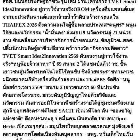
สอศ. ปั้นนักประดิษฐ์อาชีวะรุ่นใหม่ ผ่านโครงการ TVET Smart
Idea2Innovation สู่การใช้งานจริง
OROM เครื่องดื่มแพลนต์เบส
จากมะม่วงหิมพานต์และกล้วยน้ำว้าดิบ สร้างกระแสใน
THAIFEX 2026 ดึงความสนใจผู้ซื้อหลายประเทศ
“ดนุพร” หนุน
วิจัยและนวัตกรรม ‘น้ำมั่นคง’ ส่งมอบ 9 นวัตกรรมสู่ 21 หน่วย
งาน ขับเคลื่อนการบริหารจัดการน้ำขอนแก่น–ชัยภูมิ
วช.-สอศ.
ปลื้มนักประดิษฐ์อาชีวะอีสาน คว้ารางวัล “กิจกรรมติดดาว”
TVET Smart Idea2Innovation 2569 ดันผลงานสู่การใช้งาน
จริง
“หนูน้อยจ้าวเวหา” ปี 69 สนาม 2 ได้แชมป์แล้ว! วช. ปั้น
เยาวชนสู่นวัตกรเทคโนโลยีไร้คนขับ ชิงถ้วยพระราชทานฯ
วช.
ผนึกสมาคมกีฬาเครื่องบินจำลองฯ และ ThaiPBS จัดศึก “หนู
น้อยจ้าวเวหา 2569” สนาม 2 เยาวชนกว่า 60 ทีมประชัน
ศักยภาพโดรน
วช. ยกระดับภูมิปัญญาไทยด้วยวิจัยและ
นวัตกรรม ดันสารอะมิโนจากพืชสร้างรายได้สู่ชุมชนศรีสะเกษ
ศุภจี ปลุกพลังคราฟต์ไทย! SACIT เปิดเวทีโลก ดัน “ของขวัญ
แห่งชาติ” ดึงคนชมทะลุ 5 หมื่นคน เงินสะพัด 150 ลบ.
Tipco
Herbs เปิดเกมรุกส่ง 5 สมุนไพรไทยบุกตลาดเวลเนส มุ่งชิงแชร์
ตลาดสุขภาพโตต่อเนื่อง
ทันตบุคลากร – สพฐ. หวั่นเด็กไทยเริ่ม