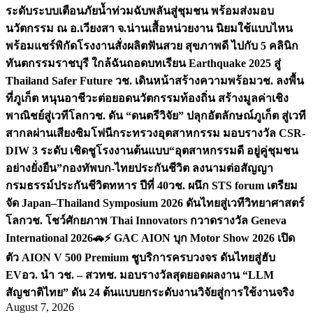
ระดับระบบเตือนภัยน้ำท่วมฉับพลันสู่ชุมชน พร้อมส่งมอบ
นวัตกรรม ณ อ.เวียงสา จ.น่าน
เสื้อหน่วยงาน นิยมใช้แบบไหน
พร้อมแชร์พิกัดโรงงานสั่งผลิต
ฟันสวย สุขภาพดี ไปกับ 5 คลินิก
ทันตกรรมราชบุรี ใกล้ฉัน
ถอดบทเรียน Earthquake 2025 สู่
Thailand Safer Future วช. เดินหน้าสร้างความพร้อม
วช. ลงพื้น
ที่ภูเก็ต หนุนอาชีวะต่อยอดนวัตกรรมท้องถิ่น สร้างมูลค่าเชิง
พาณิชย์สู่เวทีโลก
วช. ดัน “ดนตรีวิจัย” ปลุกอัตลักษณ์ภูเก็ต สู่เวที
สากลผ่านเสียงซิมโฟนี
กระทรวงอุตสาหกรรม มอบรางวัล CSR-
DIW 3 ระดับ เชิดชูโรงงานต้นแบบ“อุตสาหกรรมดี อยู่คู่ชุมชน
อย่างยั่งยืน”
กองทัพบก-ไทยประกันชีวิต ลงนามต่อสัญญา
กรมธรรม์ประกันชีวิตทหาร ปีที่ 40
วช. ผนึก STS forum เตรียม
จัด Japan–Thailand Symposium 2026 ดันไทยสู่เวทีวิทยาศาสตร์
โลก
วช. โชว์ศักยภาพ Thai Innovators กวาดรางวัล Geneva
International 2026
🚗⚡️ GAC AION บุก Motor Show 2026 เปิด
ตัว AION V 500 Premium ชูบริการครบวงจร ดันไทยสู่ฮับ
EV
อว. นำ วช. – สวทช. มอบรางวัลสุดยอดผลงาน “LLM
สัญชาติไทย” ดัน 24 ต้นแบบยกระดับงานวิจัยสู่การใช้งานจริง
August 7, 2026