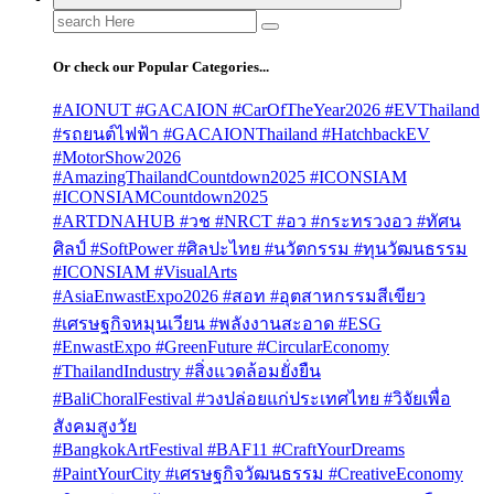
Search
for:
Or check our Popular Categories...
#AIONUT #GACAION #CarOfTheYear2026 #EVThailand
#รถยนต์ไฟฟ้า #GACAIONThailand #HatchbackEV
#MotorShow2026
#AmazingThailandCountdown2025 #ICONSIAM
#ICONSIAMCountdown2025
#ARTDNAHUB #วช #NRCT #อว #กระทรวงอว #ทัศน
ศิลป์ #SoftPower #ศิลปะไทย #นวัตกรรม #ทุนวัฒนธรรม
#ICONSIAM #VisualArts
#AsiaEnwastExpo2026 #สอท #อุตสาหกรรมสีเขียว
#เศรษฐกิจหมุนเวียน #พลังงานสะอาด #ESG
#EnwastExpo #GreenFuture #CircularEconomy
#ThailandIndustry #สิ่งแวดล้อมยั่งยืน
#BaliChoralFestival #วงปล่อยแก่ประเทศไทย #วิจัยเพื่อ
สังคมสูงวัย
#BangkokArtFestival #BAF11 #CraftYourDreams
#PaintYourCity #เศรษฐกิจวัฒนธรรม #CreativeEconomy