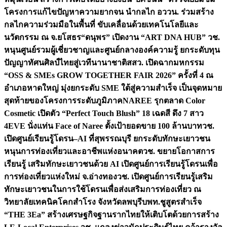
โครงการแก้ไขปัญหาความยากจน นำกลไก อววน. ร่วมสร้าง
กลไกความร่วมมือในพื้นที่ ขับเคลื่อนด้วยเทคโนโลยีและ
นวัตกรรม ณ จ.ยโสธร
“ดนุพร” เปิดงาน “ART DNA HUB” วช.
หนุนศูนย์รวมผู้เชี่ยวชาญและศูนย์กลางองค์ความรู้ ยกระดับทุน
ปัญญาทัศนศิลป์ไทยสู่เวทีนานาชาติ
สสว. เปิดฉากมหกรรม
“OSS & SMEs GROW TOGETHER FAIR 2026” ครั้งที่ 4 ณ
อำเภอหาดใหญ่ มุ่งยกระดับ SME ใต้สู่ความสำเร็จ เป็นจุดหมาย
สุดท้ายของโครงการระดับภูมิภาค
NAREE รุกตลาด Color
Cosmetic เปิดตัว “Perfect Touch Blush” 18 เฉดสี ดึง 7 สาว
4EVE นั่งแท่น Face of Naree ตั้งเป้ายอดขาย 100 ล้านบาท
วช.
เปิดศูนย์เรียนรู้โดรน–AI ที่สุพรรณบุรี ยกระดับทักษะเยาวชน
หนุนการท่องเที่ยวและอาชีพแห่งอนาคต
วช. ขยายโอกาสการ
เรียนรู้ เสริมทักษะเยาวชนด้วย AI เปิดศูนย์การเรียนรู้โดรนเพื่อ
การท่องเที่ยวแห่งใหม่ จ.อ่างทอง
วช. เปิดศูนย์การเรียนรู้เสริม
ทักษะเยาวชนในการใช้โดรนเพื่อส่งเสริมการท่องเที่ยว ณ
วิทยาลัยเทคนิคโคกสำโรง จังหวัดลพบุรี
บพท.ชูสูตรสำเร็จ
“THE 3Ea” สร้างเศรษฐกิจฐานรากไทยให้เติบโตด้วยการสร้าง