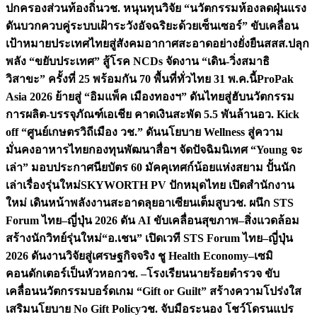
ปกครองส่วนท้องถิ่น
วช. หนุนทุนวิจัย “นวัตกรรมห้องลดฝุ่นแรง
ดันบวกควบคู่ระบบเฝ้าระวังอัจฉริยะด้วยเซ็นเซอร์” ขับเคลื่อน
เป้าหมายประเทศไทยสู่สังคมอากาศสะอาดอย่างยั่งยืน
สสส.ปลุก
พลัง “ขยับประเทศ” สู้โรค NCDs จัดงาน “เดิน-วิ่งสมาธิ
วิสาขะ” ครั้งที่ 25 พร้อมกัน 70 พื้นที่ทั่วไทย 31 พ.ค.นี้
ProPak
Asia 2026 ย้ายสู่ “อิมแพ็ค เมืองทองฯ” ดันไทยสู่ฮับนวัตกรรม
การผลิต-บรรจุภัณฑ์เอเชีย คาดเงินสะพัด 5.5 พันล้าน
อว. Kick
off “ศูนย์เกษตรวิถีเมือง วช.” ดันนโยบาย Wellness สู่ความ
มั่นคงอาหารไทย
กองทุนพัฒนาสื่อฯ จัดปัจฉิมนิเทศ “Young จะ
เล่า” มอบประกาศนียบัตร 60 มัคคุเทศก์น้อยแห่งสยาม ปั้นนัก
เล่าเรื่องรุ่นใหม่
SKYWORTH PV ปักหมุดไทย เปิดสำนักงาน
ใหม่ เดินหน้าพลังงานสะอาดลุยอาเซียนเต็มสูบ
วช. ผนึก STS
Forum ไทย–ญี่ปุ่น 2026 ดัน AI ขับเคลื่อนสุขภาพ–สิ่งแวดล้อม
สร้างนักวิทย์รุ่นใหม่
“อ.เชน” เปิดเวที STS Forum ไทย–ญี่ปุ่น
2026 ดันงานวิจัยสู่เศรษฐกิจจริง ชู Health Economy–เซมิ
คอนดักเตอร์เป็นหัวหอก
วช. –โรงเรียนนายร้อยตำรวจ ขับ
เคลื่อนนวัตกรรมบอร์ดเกม “Gift or Guilt” สร้างความโปร่งใส
เสริมนโยบาย No Gift Policy
วช. จับมือระนอง โชว์โดรนแปร