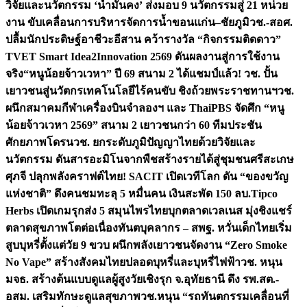
วิจัยและนวัตกรรม ‘น้ำมั่นคง’ ส่งมอบ 9 นวัตกรรมสู่ 21 หน่วย
งาน ขับเคลื่อนการบริหารจัดการน้ำขอนแก่น–ชัยภูมิ
วช.-สอศ.
ปลื้มนักประดิษฐ์อาชีวะอีสาน คว้ารางวัล “กิจกรรมติดดาว”
TVET Smart Idea2Innovation 2569 ดันผลงานสู่การใช้งาน
จริง
“หนูน้อยจ้าวเวหา” ปี 69 สนาม 2 ได้แชมป์แล้ว! วช. ปั้น
เยาวชนสู่นวัตกรเทคโนโลยีไร้คนขับ ชิงถ้วยพระราชทานฯ
วช.
ผนึกสมาคมกีฬาเครื่องบินจำลองฯ และ ThaiPBS จัดศึก “หนู
น้อยจ้าวเวหา 2569” สนาม 2 เยาวชนกว่า 60 ทีมประชัน
ศักยภาพโดรน
วช. ยกระดับภูมิปัญญาไทยด้วยวิจัยและ
นวัตกรรม ดันสารอะมิโนจากพืชสร้างรายได้สู่ชุมชนศรีสะเกษ
ศุภจี ปลุกพลังคราฟต์ไทย! SACIT เปิดเวทีโลก ดัน “ของขวัญ
แห่งชาติ” ดึงคนชมทะลุ 5 หมื่นคน เงินสะพัด 150 ลบ.
Tipco
Herbs เปิดเกมรุกส่ง 5 สมุนไพรไทยบุกตลาดเวลเนส มุ่งชิงแชร์
ตลาดสุขภาพโตต่อเนื่อง
ทันตบุคลากร – สพฐ. หวั่นเด็กไทยเริ่ม
สูบบุหรี่ตั้งแต่วัย 9 ขวบ ผนึกพลังเยาวชนจัดงาน “Zero Smoke
No Vape” สร้างสังคมไทยปลอดบุหรี่และบุหรี่ไฟฟ้า
วช. หนุน
มจธ. สร้างต้นแบบดูแลผู้สูงวัยเชิงรุก จ.อุทัยธานี ดึง รพ.สต.-
อสม. เสริมทักษะดูแลสุขภาพ
วช.หนุน “รถทันตกรรมเคลื่อนที่