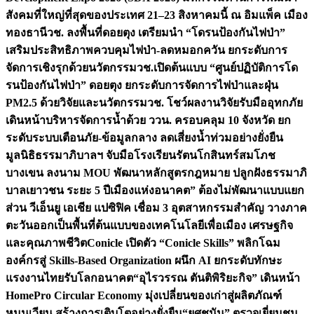
สังคมที่ใหญ่ที่สุดของประเทศ 21–23 สิงหาคมนี้ ณ อิมแพ็ค เมือง
ทองธานี
วช. ลงพื้นที่ดอยตุง เตรียมนำ “โดรนป้องกันไฟป่า”
เสริมประสิทธิภาพควบคุมไฟป่า-ลดหมอกควัน ยกระดับการ
จัดการเชิงรุกด้วยนวัตกรรม
วช.เปิดต้นแบบ “ศูนย์ปฏิบัติการโด
รนป้องกันไฟป่า” ดอยตุง ยกระดับการจัดการไฟป่าและฝุ่น
PM2.5 ด้วยวิจัยและนวัตกรรม
วช. โชว์ผลงานวิจัยรับมืออุทกภัย
เดินหน้าบริหารจัดการน้ำด้วย ววน. ครอบคลุม 10 จังหวัด ยก
ระดับระบบเตือนภัย-ข้อมูลกลาง ลดเสี่ยงน้ำท่วมอย่างยั่งยืน
มูลนิธิธรรมาภิบาลฯ จับมือโรงเรียนรัตนโกสินทร์สมโภช
บางเขน ลงนาม MOU พัฒนาหลักสูตรกฎหมาย ปลูกฝังธรรมาภิ
บาลเยาวชน ระยะ 5 ปี
เมืองแห่งอนาคต” ต้องไม่พัฒนาแบบแยก
ส่วน วีเอ็นยู เอเชีย แปซิฟิค เชื่อม 3 อุตสาหกรรมสำคัญ วางภาค
ตะวันออกเป็นพื้นที่ต้นแบบของเทคโนโลยีเพื่อเมือง เศรษฐกิจ
และคุณภาพชีวิต
Conicle เปิดตัว “Conicle Skills” พลิกโฉม
องค์กรสู่ Skills-Based Organization ผนึก AI ยกระดับทักษะ
แรงงานไทยรับโลกอนาคต
“อุไรวรรณ ตันติพิริยะกิจ” เดินหน้า
HomePro Circular Economy มุ่งเปลี่ยนของเก่าสู่ผลิตภัณฑ์
หมุนเวียน สร้างการเติบโตอย่างยั่งยืน
“ยศชนัน” ตรวจเยี่ยมชม