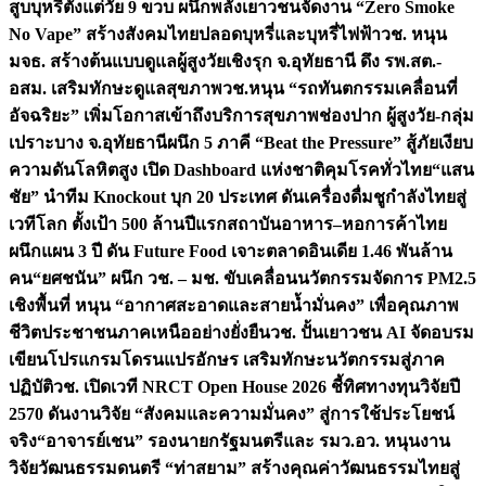
สูบบุหรี่ตั้งแต่วัย 9 ขวบ ผนึกพลังเยาวชนจัดงาน “Zero Smoke
No Vape” สร้างสังคมไทยปลอดบุหรี่และบุหรี่ไฟฟ้า
วช. หนุน
มจธ. สร้างต้นแบบดูแลผู้สูงวัยเชิงรุก จ.อุทัยธานี ดึง รพ.สต.-
อสม. เสริมทักษะดูแลสุขภาพ
วช.หนุน “รถทันตกรรมเคลื่อนที่
อัจฉริยะ” เพิ่มโอกาสเข้าถึงบริการสุขภาพช่องปาก ผู้สูงวัย-กลุ่ม
เปราะบาง จ.อุทัยธานี
ผนึก 5 ภาคี “Beat the Pressure” สู้ภัยเงียบ
ความดันโลหิตสูง เปิด Dashboard แห่งชาติคุมโรคทั่วไทย
“แสน
ชัย” นำทีม Knockout บุก 20 ประเทศ ดันเครื่องดื่มชูกำลังไทยสู่
เวทีโลก ตั้งเป้า 500 ล้านปีแรก
สถาบันอาหาร–หอการค้าไทย
ผนึกแผน 3 ปี ดัน Future Food เจาะตลาดอินเดีย 1.46 พันล้าน
คน
“ยศชนัน” ผนึก วช. – มช. ขับเคลื่อนนวัตกรรมจัดการ PM2.5
เชิงพื้นที่ หนุน “อากาศสะอาดและสายน้ำมั่นคง” เพื่อคุณภาพ
ชีวิตประชาชนภาคเหนืออย่างยั่งยืน
วช. ปั้นเยาวชน AI จัดอบรม
เขียนโปรแกรมโดรนแปรอักษร เสริมทักษะนวัตกรรมสู่ภาค
ปฏิบัติ
วช. เปิดเวที NRCT Open House 2026 ชี้ทิศทางทุนวิจัยปี
2570 ดันงานวิจัย “สังคมและความมั่นคง” สู่การใช้ประโยชน์
จริง
“อาจารย์เชน” รองนายกรัฐมนตรีและ รมว.อว. หนุนงาน
วิจัยวัฒนธรรมดนตรี “ท่าสยาม” สร้างคุณค่าวัฒนธรรมไทยสู่