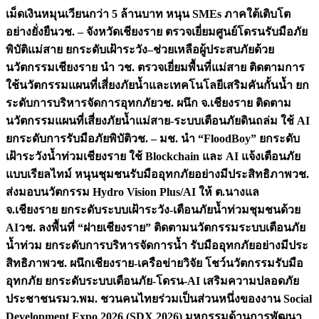
เม็ดเงินหมุนเวียนกว่า 5 ล้านบาท หนุน SMEs ภาคใต้เติบโต
อย่างยั่งยืน
วช. – จังหวัดเชียงราย ตรวจเยี่ยมศูนย์โดรนรับมือภัย
พิบัติแม่สาย ยกระดับเฝ้าระวัง–ช่วยเหลือผู้ประสบภัยด้วย
นวัตกรรม
เชียงราย นำ วช. ตรวจเยี่ยมพื้นที่แม่สาย ติดตามการ
ใช้นวัตกรรมแผนที่เสี่ยงภัยน้ำและเทคโนโลยีเสริมคันกั้นน้ำ ยก
ระดับการบริหารจัดการอุทกภัย
วช. ผนึก จ.เชียงราย ติดตาม
นวัตกรรมแผนที่เสี่ยงภัยน้ำแม่สาย-ระบบเตือนภัยดินถล่ม ใช้ AI
ยกระดับการรับมือภัยพิบัติ
วช. – มช. นำ “FloodBoy” ยกระดับ
เฝ้าระวังน้ำท่วมเชียงราย ใช้ Blockchain และ AI แจ้งเตือนภัย
แบบเรียลไทม์ หนุนชุมชนรับมืออุทกภัยอย่างมีประสิทธิภาพ
วช.
ส่งมอบนวัตกรรม Hydro Vision Plus/AI ให้ ต.นางแล
จ.เชียงราย ยกระดับระบบเฝ้าระวัง-เตือนภัยน้ำท่วมชุมชนด้วย
AI
วช. ลงพื้นที่ “ฝายเชียงราย” ติดตามนวัตกรรมระบบเตือนภัย
น้ำท่วม ยกระดับการบริหารจัดการน้ำ รับมืออุทกภัยอย่างมีประ
สิทธิภาพ
วช. ผนึกเชียงราย-เครือข่ายวิจัย โชว์นวัตกรรมรับมือ
อุทกภัย ยกระดับระบบเตือนภัย-โดรน-AI เสริมความปลอดภัย
ประชาชน
รมว.พม. ชวนคนไทยร่วมเป็นส่วนหนึ่งของงาน Social
Development Expo 2026 (SDX 2026) มหกรรมด้านการพัฒนา