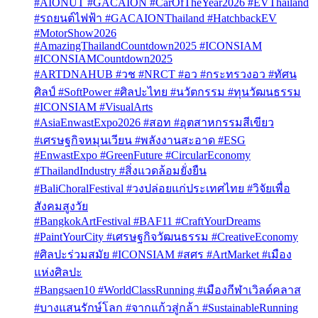
#AIONUT #GACAION #CarOfTheYear2026 #EVThailand
#รถยนต์ไฟฟ้า #GACAIONThailand #HatchbackEV
#MotorShow2026
#AmazingThailandCountdown2025 #ICONSIAM
#ICONSIAMCountdown2025
#ARTDNAHUB #วช #NRCT #อว #กระทรวงอว #ทัศน
ศิลป์ #SoftPower #ศิลปะไทย #นวัตกรรม #ทุนวัฒนธรรม
#ICONSIAM #VisualArts
#AsiaEnwastExpo2026 #สอท #อุตสาหกรรมสีเขียว
#เศรษฐกิจหมุนเวียน #พลังงานสะอาด #ESG
#EnwastExpo #GreenFuture #CircularEconomy
#ThailandIndustry #สิ่งแวดล้อมยั่งยืน
#BaliChoralFestival #วงปล่อยแก่ประเทศไทย #วิจัยเพื่อ
สังคมสูงวัย
#BangkokArtFestival #BAF11 #CraftYourDreams
#PaintYourCity #เศรษฐกิจวัฒนธรรม #CreativeEconomy
#ศิลปะร่วมสมัย #ICONSIAM #สศร #ArtMarket #เมือง
แห่งศิลปะ
#Bangsaen10 #WorldClassRunning #เมืองกีฬาเวิลด์คลาส
#บางแสนรักษ์โลก #จากแก้วสู่กล้า #SustainableRunning