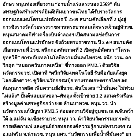
อักษร หนุนท่องเที่ยวงาน “อาบน้ำแร่แลระนอง 2569” ดัน
เศรษฐกิจสร้างสรรค์
ยินดี!ทีมเยาวชนไทย ได้รับรางวัลการ
ออกแบบแผนโดรนแปรอักษร ปี 2569 สนามคัดเลือกที่ 2 มุ่งสู่
การชิงรางวัลถ้วยพระราชทานพระบาทสมเด็จพระเจ้าอยู่หัว
วช.
หนุนสมาคมกีฬาเครื่องบินจำลองฯ เปิดสนามแข่งขันการ
ออกแบบโดรนแปรอักษร ชิงถ้วยพระราชทาน ปี 2569 สนามคัด
เลือกสนามที่ 2
วช. ผนึกกองทัพภาคที่ 2 เปิดศูนย์พัฒนา “โดรน
ยุทธวิธี” ยกระดับเทคโนโลยีความมั่นคงไทย
วช. ผนึก ววน. ถก
วิกฤต “หมอกควันภาคเหนือ” ชี้ทางออก PM2.5 ด้วยวิจัย–
นวัตกรรม
วช. เปิดเวที “ผนึกวิจัย-เทคโนโลยี รับมือภัยแล้งยุค
โลกเดือด“
วช. ชูวิจัย-นวัตกรรมปุ๋ย ทางรอดเกษตรกรไทย ลด
ต้นทุนการผลิต-เพิ่มความยั่งยืน
วช. ดันโมเดล “น้ำมั่นคง ไม่ท่วม
ไม่แล้ง” ปั้นต้นแบบสงขลา–พัทลุง ตั้งเป้าช่วย 1.2 แสนครัวเรือน
สร้างมูลค่าเศรษฐกิจกว่า 900 ล้านบาท
วช. หนุน วว. นำ
นวัตกรรมแก้ปัญหา PM2.5 ต่อยอดงานวิจัยสู่ชุมชน ณ ต.จันจว้า
ใต้ อ.แม่จัน จ.เชียงราย
วช. หนุน วว. นำวิจัยนวัตกรรมยกระดับ
การผลิตกาแฟ และศูนย์ถ่ายทอดองค์ความรู้กาแฟครบวงจร ณ
อ.แม่จริม จ.น่าน
วช. หนุน มศว. “นวัตกรรมเพื่อน้ำที่มั่นคง” ยก