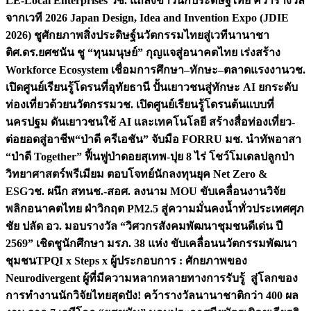
LE-Local Enterprises
วช. แถลงข่าวนักประดิษฐ์ไทย คว้ารางวัล
จากเวที 2026 Japan Design, Idea and Invention Expo (JDIE
2026) ชูศักยภาพสิ่งประดิษฐ์นวัตกรรมไทยสู่เวทีนานาชา
ติ
ศ.ดร.ยศชนัน ชู “ทุนมนุษย์” กุญแจสู่อนาคตไทย เร่งสร้าง
Workforce Ecosystem เชื่อมการศึกษา–ทักษะ–ตลาดแรงงาน
วช.
เปิดศูนย์เรียนรู้โดรนที่อุทัยธานี ปั้นเยาวชนสู่ทักษะ AI ยกระดับ
ท่องเที่ยวด้วยนวัตกรรม
วช. เปิดศูนย์เรียนรู้โดรนต้นแบบที่
นครปฐม ดันเยาวชนใช้ AI และเทคโนโลยี สร้างสื่อท่องเที่ยว-
ต่อยอดสู่อาชีพ
“ป่าดี ครีเอชัน” จับมือ FORRU มช. นำทัพอาสา
“ป่าดี Together” ฟื้นฟูป่าดอยสุเทพ-ปุย 8 ไร่ โชว์โมเดลปลูกป่า
วิทยาศาสตร์พรีเมียม ตอบโจทย์นักลงทุนยุค Net Zero &
ESG
วช. ผนึก สทนช.-สอศ. ลงนาม MOU ขับเคลื่อนงานวิจัย
พลิกอนาคตไทย ฝ่าวิกฤต PM2.5 สู่ความมั่นคงน้ำทั่วประเทศ
ศุภ
ชัย ปลัด อว. มอบรางวัล “วิศวกรสังคมพัฒนาชุมชนดีเด่น ปี
2569” เชิดชูนักศึกษา มรภ. 38 แห่ง ขับเคลื่อนนวัตกรรมพัฒนา
ชุมชน
TPQI x Steps x ผู้ประกอบการ : ศักยภาพของ
Neurodivergent ผู้ที่มีความหลากหลายทางการรับรู้ สู่โลกของ
การทำงาน
นักวิจัยไทยสุดปัง! คว้ารางวัลนานาชาติกว่า 400 ผล