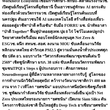
Workforce Ecosystem เชื่อมการศึกษา–ทักษะ–ตลาดแรงงาน
วช.
เปิดศูนย์เรียนรู้โดรนที่อุทัยธานี ปั้นเยาวชนสู่ทักษะ AI ยกระดับ
ท่องเที่ยวด้วยนวัตกรรม
วช. เปิดศูนย์เรียนรู้โดรนต้นแบบที่
นครปฐม ดันเยาวชนใช้ AI และเทคโนโลยี สร้างสื่อท่องเที่ยว-
ต่อยอดสู่อาชีพ
“ป่าดี ครีเอชัน” จับมือ FORRU มช. นำทัพอาสา
“ป่าดี Together” ฟื้นฟูป่าดอยสุเทพ-ปุย 8 ไร่ โชว์โมเดลปลูกป่า
วิทยาศาสตร์พรีเมียม ตอบโจทย์นักลงทุนยุค Net Zero &
ESG
วช. ผนึก สทนช.-สอศ. ลงนาม MOU ขับเคลื่อนงานวิจัย
พลิกอนาคตไทย ฝ่าวิกฤต PM2.5 สู่ความมั่นคงน้ำทั่วประเทศ
ศุภ
ชัย ปลัด อว. มอบรางวัล “วิศวกรสังคมพัฒนาชุมชนดีเด่น ปี
2569” เชิดชูนักศึกษา มรภ. 38 แห่ง ขับเคลื่อนนวัตกรรมพัฒนา
ชุมชน
TPQI x Steps x ผู้ประกอบการ : ศักยภาพของ
Neurodivergent ผู้ที่มีความหลากหลายทางการรับรู้ สู่โลกของ
การทำงาน
นักวิจัยไทยสุดปัง! คว้ารางวัลนานาชาติกว่า 400 ผล
งาน จาก 7 เวทีโลก “ยศชนัน” มอบประกาศนียบัตรเชิดชูเกียรติ
วช. ชูพัฒนากำลังคนวิจัย ขับเคลื่อนพลังงานยั่งยืน มุ่งเป้า Net
Zero ประเทศไทย
รองนายกฯ “ยศชนัน” เปิดเกม Siam Silica ดัน
โครงการชิปแห่งชาติ ปั้นไทยสู่ฮับ Deep Tech อาเซียน
“ยศชนัน”