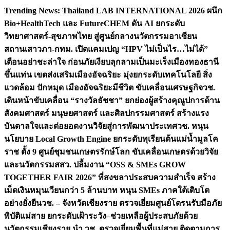
Skip
Trending News:
Thailand LAB INTERNATIONAL 2026 ผนึก
to
Bio+HealthTech และ FutureCHEM ดัน AI ยกระดับ
content
วิทยาศาสตร์-สุขภาพไทย สู่ศูนย์กลางนวัตกรรมอาเซียน
สถานเสาวภา-กทม. เปิดแคมเปญ “HPV ไม่เป็นไร…ไม่ได้”
เตือนอย่าชะล่าใจ ก่อนภัยเงียบลุกลามเป็นมะเร็ง
เมืองทองธานี
ขึ้นแท่น เขตส่งเสริมเมืองอัจฉริยะ มุ่งยกระดับเทคโนโลยี สิ่ง
แวดล้อม ปักหมุด เมืองอัจฉริยะมีชีวิต ขับเคลื่อนเศรษฐกิจ
วช.
เดินหน้าขับเคลื่อน “รางวัลธัชชา” ยกย่องผู้สร้างคุณูปการด้าน
สังคมศาสตร์ มนุษยศาสตร์ และศิลปกรรมศาสตร์ สร้างแรง
บันดาลใจและต่อยอดงานวิจัยสู่การพัฒนาประเทศ
วช. หนุน
นโยบาย Local Growth Engine ยกระดับทุเรียนต้นแม่น้ำมูลโค
ราช ตั้ง 9 ศูนย์ชุมชนเกษตรรักษ์โลก ขับเคลื่อนเกษตรด้วยวิจัย
และนวัตกรรม
สสว. ปลื้มงาน “OSS & SMEs GROW
TOGETHER FAIR 2026” ที่สงขลาประสบความสำเร็จ สร้าง
เม็ดเงินหมุนเวียนกว่า 5 ล้านบาท หนุน SMEs ภาคใต้เติบโต
อย่างยั่งยืน
วช. – จังหวัดเชียงราย ตรวจเยี่ยมศูนย์โดรนรับมือภัย
พิบัติแม่สาย ยกระดับเฝ้าระวัง–ช่วยเหลือผู้ประสบภัยด้วย
นวัตกรรม
เชียงราย นำ วช. ตรวจเยี่ยมพื้นที่แม่สาย ติดตามการ