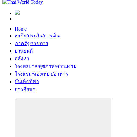
Home
ธุรกิจ/ประกัน/การเงิน
ภาครัฐ/ราชการ
ยานยนต์
อสังหา
โรงพยบาล/สุขภาพ/ความงาม
โรงแรม/ท่องเที่ยว/อาหาร
บันเทิง/กีฬา
การศึกษา