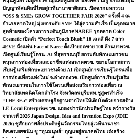
หนุนศูนย์รวมผู้เชี่ยวชาญและศูนย์กลางองค์ความรู้ ยกระดับทุน
ปัญญาทัศนศิลป์ไทยสู่เวทีนานาชาติ
สสว. เปิดฉากมหกรรม
“OSS & SMEs GROW TOGETHER FAIR 2026” ครั้งที่ 4 ณ
อำเภอหาดใหญ่ มุ่งยกระดับ SME ใต้สู่ความสำเร็จ เป็นจุดหมาย
สุดท้ายของโครงการระดับภูมิภาค
NAREE รุกตลาด Color
Cosmetic เปิดตัว “Perfect Touch Blush” 18 เฉดสี ดึง 7 สาว
4EVE นั่งแท่น Face of Naree ตั้งเป้ายอดขาย 100 ล้านบาท
วช.
เปิดศูนย์เรียนรู้โดรน–AI ที่สุพรรณบุรี ยกระดับทักษะเยาวชน
หนุนการท่องเที่ยวและอาชีพแห่งอนาคต
วช. ขยายโอกาสการ
เรียนรู้ เสริมทักษะเยาวชนด้วย AI เปิดศูนย์การเรียนรู้โดรนเพื่อ
การท่องเที่ยวแห่งใหม่ จ.อ่างทอง
วช. เปิดศูนย์การเรียนรู้เสริม
ทักษะเยาวชนในการใช้โดรนเพื่อส่งเสริมการท่องเที่ยว ณ
วิทยาลัยเทคนิคโคกสำโรง จังหวัดลพบุรี
บพท.ชูสูตรสำเร็จ
“THE 3Ea” สร้างเศรษฐกิจฐานรากไทยให้เติบโตด้วยการสร้าง
LE-Local Enterprises
วช. แถลงข่าวนักประดิษฐ์ไทย คว้ารางวัล
จากเวที 2026 Japan Design, Idea and Invention Expo (JDIE
2026) ชูศักยภาพสิ่งประดิษฐ์นวัตกรรมไทยสู่เวทีนานาชา
ติ
ศ.ดร.ยศชนัน ชู “ทุนมนุษย์” กุญแจสู่อนาคตไทย เร่งสร้าง