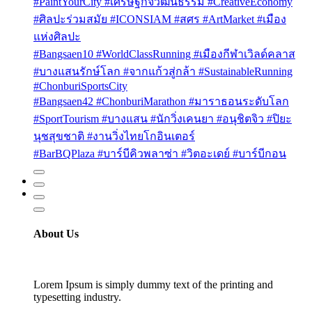
#PaintYourCity #เศรษฐกิจวัฒนธรรม #CreativeEconomy
#ศิลปะร่วมสมัย #ICONSIAM #สศร #ArtMarket #เมือง
แห่งศิลปะ
#Bangsaen10 #WorldClassRunning #เมืองกีฬาเวิลด์คลาส
#บางแสนรักษ์โลก #จากแก้วสู่กล้า #SustainableRunning
#ChonburiSportsCity
#Bangsaen42 #ChonburiMarathon #มาราธอนระดับโลก
#SportTourism #บางแสน #นักวิ่งเคนยา #อนุชิตจิว #ปิยะ
นุชสุขชาติ #งานวิ่งไทยโกอินเตอร์
#BarBQPlaza #บาร์บีคิวพลาซ่า #วิตอะเดย์ #บาร์บีกอน
About Us
Lorem Ipsum is simply dummy text of the printing and
typesetting industry.