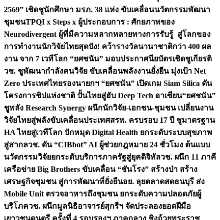
2569” เชิดชูนักศึกษา มรภ. 38 แห่ง ขับเคลื่อนนวัตกรรมพัฒนา
ชุมชน
TPQI x Steps x ผู้ประกอบการ : ศักยภาพของ
Neurodivergent ผู้ที่มีความหลากหลายทางการรับรู้ สู่โลกของ
การทำงาน
นักวิจัยไทยสุดปัง! คว้ารางวัลนานาชาติกว่า 400 ผล
งาน จาก 7 เวทีโลก “ยศชนัน” มอบประกาศนียบัตรเชิดชูเกียรติ
วช. ชูพัฒนากำลังคนวิจัย ขับเคลื่อนพลังงานยั่งยืน มุ่งเป้า Net
Zero ประเทศไทย
รองนายกฯ “ยศชนัน” เปิดเกม Siam Silica ดัน
โครงการชิปแห่งชาติ ปั้นไทยสู่ฮับ Deep Tech อาเซียน
“ยศชนัน”
ชูพลัง Research Synergy ผนึกนักวิจัย-เอกชน-ชุมชน เปลี่ยนงาน
วิจัยไทยสู่พลังขับเคลื่อนประเทศ
สรพ. ครบรอบ 17 ปี ชูมาตรฐาน
HA ไทยสู่เวทีโลก ปักหมุด Digital Health ยกระดับระบบสุขภาพ
สู่สากล
วช. ดัน “CIBbot” AI ผู้ช่วยกฎหมาย 24 ชั่วโมง ต้นแบบ
นวัตกรรมวิจัยยกระดับบริการภาครัฐสู่ยุคดิจิทัล
วช. ผนึก 11 ภาคี
เครือข่าย Big Brothers ขับเคลื่อน “ชันโรง” สร้างป่า สร้าง
เศรษฐกิจชุมชน สู่การพัฒนาที่ยั่งยืน
อย. ลุยตลาดสดธนบุรี ส่ง
Mobile Unit ตรวจอาหารถึงชุมชน ยกระดับความปลอดภัยผู้
บริโภค
วช. ผนึกมูลนิธิอาจารย์สุกรีฯ จัดประลองยอดฝีมือ
เยาวชนดนตรี ครั้งที่ 4 รอบรองฯ ภาคกลาง ชิงถ้วยพระราช