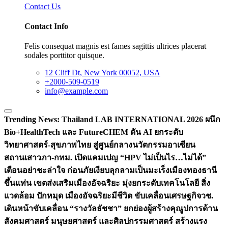
Contact Us
Contact Info
Felis consequat magnis est fames sagittis ultrices placerat
sodales porttitor quisque.
12 Cliff Dt, New York 00052, USA
+2000-509-0519
info@example.com
Trending News:
Thailand LAB INTERNATIONAL 2026 ผนึก
Bio+HealthTech และ FutureCHEM ดัน AI ยกระดับ
วิทยาศาสตร์-สุขภาพไทย สู่ศูนย์กลางนวัตกรรมอาเซียน
สถานเสาวภา-กทม. เปิดแคมเปญ “HPV ไม่เป็นไร…ไม่ได้”
เตือนอย่าชะล่าใจ ก่อนภัยเงียบลุกลามเป็นมะเร็ง
เมืองทองธานี
ขึ้นแท่น เขตส่งเสริมเมืองอัจฉริยะ มุ่งยกระดับเทคโนโลยี สิ่ง
แวดล้อม ปักหมุด เมืองอัจฉริยะมีชีวิต ขับเคลื่อนเศรษฐกิจ
วช.
เดินหน้าขับเคลื่อน “รางวัลธัชชา” ยกย่องผู้สร้างคุณูปการด้าน
สังคมศาสตร์ มนุษยศาสตร์ และศิลปกรรมศาสตร์ สร้างแรง