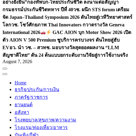
อย่างยั่งยืน”
กองทัพบก-ไทยประกันชีวิต ลงนามต่อสัญญา
กรมธรรม์ประกันชีวิตทหาร ปีที่ 40
วช. ผนึก STS forum เตรียม
จัด Japan–Thailand Symposium 2026 ดันไทยสู่เวทีวิทยาศาสตร์
โลก
วช. โชว์ศักยภาพ Thai Innovators กวาดรางวัล Geneva
International 2026
GAC AION บุก Motor Show 2026 เปิด
ตัว AION V 500 Premium ชูบริการครบวงจร ดันไทยสู่ฮับ
EV
อว. นำ วช. – สวทช. มอบรางวัลสุดยอดผลงาน “LLM
สัญชาติไทย” ดัน 24 ต้นแบบยกระดับงานวิจัยสู่การใช้งานจริง
August 7, 2026
Home
ธุรกิจ/ประกัน/การเงิน
ภาครัฐ/ราชการ
ยานยนต์
อสังหา
โรงพยบาล/สุขภาพ/ความงาม
โรงแรม/ท่องเที่ยว/อาหาร
บันเทิง/กีฬา