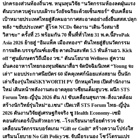
ปกครองส่วนท้องถิ่น
วช. หนุนทุนวิจัย “นวัตกรรมห้องลดฝุ่นแรง
ดันบวกควบคู่ระบบเฝ้าระวังอัจฉริยะด้วยเซ็นเซอร์” ขับเคลื่อน
เป้าหมายประเทศไทยสู่สังคมอากาศสะอาดอย่างยั่งยืน
สสส.ปลุก
พลัง “ขยับประเทศ” สู้โรค NCDs จัดงาน “เดิน-วิ่งสมาธิ
วิสาขะ” ครั้งที่ 25 พร้อมกัน 70 พื้นที่ทั่วไทย 31 พ.ค.นี้
ProPak
Asia 2026 ย้ายสู่ “อิมแพ็ค เมืองทองฯ” ดันไทยสู่ฮับนวัตกรรม
การผลิต-บรรจุภัณฑ์เอเชีย คาดเงินสะพัด 5.5 พันล้าน
อว. Kick
off “ศูนย์เกษตรวิถีเมือง วช.” ดันนโยบาย Wellness สู่ความ
มั่นคงอาหารไทย
กองทุนพัฒนาสื่อฯ จัดปัจฉิมนิเทศ “Young จะ
เล่า” มอบประกาศนียบัตร 60 มัคคุเทศก์น้อยแห่งสยาม ปั้นนัก
เล่าเรื่องรุ่นใหม่
SKYWORTH PV ปักหมุดไทย เปิดสำนักงาน
ใหม่ เดินหน้าพลังงานสะอาดลุยอาเซียนเต็มสูบ
วช. ผนึก STS
Forum ไทย–ญี่ปุ่น 2026 ดัน AI ขับเคลื่อนสุขภาพ–สิ่งแวดล้อม
สร้างนักวิทย์รุ่นใหม่
“อ.เชน” เปิดเวที STS Forum ไทย–ญี่ปุ่น
2026 ดันงานวิจัยสู่เศรษฐกิจจริง ชู Health Economy–เซมิ
คอนดักเตอร์เป็นหัวหอก
วช. –โรงเรียนนายร้อยตำรวจ ขับ
เคลื่อนนวัตกรรมบอร์ดเกม “Gift or Guilt” สร้างความโปร่งใส
เสริมนโยบาย No Gift Policy
วช. จับมือระนอง โชว์โดรนแปร