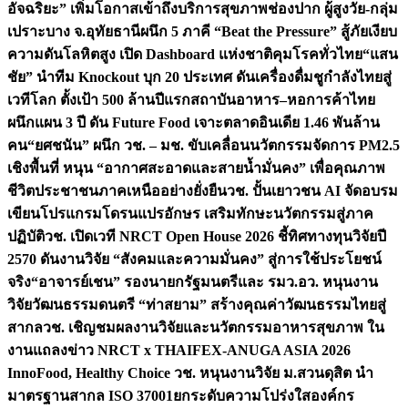
อัจฉริยะ” เพิ่มโอกาสเข้าถึงบริการสุขภาพช่องปาก ผู้สูงวัย-กลุ่ม
เปราะบาง จ.อุทัยธานี
ผนึก 5 ภาคี “Beat the Pressure” สู้ภัยเงียบ
ความดันโลหิตสูง เปิด Dashboard แห่งชาติคุมโรคทั่วไทย
“แสน
ชัย” นำทีม Knockout บุก 20 ประเทศ ดันเครื่องดื่มชูกำลังไทยสู่
เวทีโลก ตั้งเป้า 500 ล้านปีแรก
สถาบันอาหาร–หอการค้าไทย
ผนึกแผน 3 ปี ดัน Future Food เจาะตลาดอินเดีย 1.46 พันล้าน
คน
“ยศชนัน” ผนึก วช. – มช. ขับเคลื่อนนวัตกรรมจัดการ PM2.5
เชิงพื้นที่ หนุน “อากาศสะอาดและสายน้ำมั่นคง” เพื่อคุณภาพ
ชีวิตประชาชนภาคเหนืออย่างยั่งยืน
วช. ปั้นเยาวชน AI จัดอบรม
เขียนโปรแกรมโดรนแปรอักษร เสริมทักษะนวัตกรรมสู่ภาค
ปฏิบัติ
วช. เปิดเวที NRCT Open House 2026 ชี้ทิศทางทุนวิจัยปี
2570 ดันงานวิจัย “สังคมและความมั่นคง” สู่การใช้ประโยชน์
จริง
“อาจารย์เชน” รองนายกรัฐมนตรีและ รมว.อว. หนุนงาน
วิจัยวัฒนธรรมดนตรี “ท่าสยาม” สร้างคุณค่าวัฒนธรรมไทยสู่
สากล
วช. เชิญชมผลงานวิจัยและนวัตกรรมอาหารสุขภาพ ใน
งานแถลงข่าว NRCT x THAIFEX-ANUGA ASIA 2026
InnoFood, Healthy Choice
วช. หนุนงานวิจัย ม.สวนดุสิต นำ
มาตรฐานสากล ISO 37001ยกระดับความโปร่งใสองค์กร