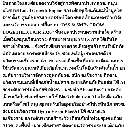
บันดาลใจและต่อยอดงานวิจัยสู่การพัฒนาประเทศ
วช. หนุน
นโยบาย Local Growth Engine ยกระดับทุเรียนต้นแม่น้ำมูลโค
ราช ตั้ง 9 ศูนย์ชุมชนเกษตรรักษ์โลก ขับเคลื่อนเกษตรด้วยวิจัย
และนวัตกรรม
สสว. ปลื้มงาน “OSS & SMEs GROW
TOGETHER FAIR 2026” ที่สงขลาประสบความสำเร็จ สร้าง
เม็ดเงินหมุนเวียนกว่า 5 ล้านบาท หนุน SMEs ภาคใต้เติบโต
อย่างยั่งยืน
วช. – จังหวัดเชียงราย ตรวจเยี่ยมศูนย์โดรนรับมือภัย
พิบัติแม่สาย ยกระดับเฝ้าระวัง–ช่วยเหลือผู้ประสบภัยด้วย
นวัตกรรม
เชียงราย นำ วช. ตรวจเยี่ยมพื้นที่แม่สาย ติดตามการ
ใช้นวัตกรรมแผนที่เสี่ยงภัยน้ำและเทคโนโลยีเสริมคันกั้นน้ำ ยก
ระดับการบริหารจัดการอุทกภัย
วช. ผนึก จ.เชียงราย ติดตาม
นวัตกรรมแผนที่เสี่ยงภัยน้ำแม่สาย-ระบบเตือนภัยดินถล่ม ใช้ AI
ยกระดับการรับมือภัยพิบัติ
วช. – มช. นำ “FloodBoy” ยกระดับ
เฝ้าระวังน้ำท่วมเชียงราย ใช้ Blockchain และ AI แจ้งเตือนภัย
แบบเรียลไทม์ หนุนชุมชนรับมืออุทกภัยอย่างมีประสิทธิภาพ
วช.
ส่งมอบนวัตกรรม Hydro Vision Plus/AI ให้ ต.นางแล
จ.เชียงราย ยกระดับระบบเฝ้าระวัง-เตือนภัยน้ำท่วมชุมชนด้วย
AI
วช. ลงพื้นที่ “ฝายเชียงราย” ติดตามนวัตกรรมระบบเตือนภัย