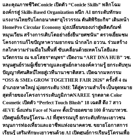
และคุณภาพชีวิต
Conicle เปิดตัว “Conicle Skills” พลิกโฉม
องค์กรสู่ Skills-Based Organization ผนึก AI ยกระดับทักษะ
แรงงานไทยรับโลกอนาคต
“อุไรวรรณ ตันติพิริยะกิจ” เดินหน้า
HomePro Circular Economy มุ่งเปลี่ยนของเก่าสู่ผลิตภัณฑ์
หมุนเวียน สร้างการเติบโตอย่างยั่งยืน
“ยศชนัน” ตรวจเยี่ยมชม
โครงการแก้ไขปัญหาความยากจน นำกลไก อววน. ร่วมสร้าง
กลไกความร่วมมือในพื้นที่ ขับเคลื่อนด้วยเทคโนโลยีและ
นวัตกรรม ณ จ.ยโสธร
“ดนุพร” เปิดงาน “ART DNA HUB” วช.
หนุนศูนย์รวมผู้เชี่ยวชาญและศูนย์กลางองค์ความรู้ ยกระดับทุน
ปัญญาทัศนศิลป์ไทยสู่เวทีนานาชาติ
สสว. เปิดฉากมหกรรม
“OSS & SMEs GROW TOGETHER FAIR 2026” ครั้งที่ 4 ณ
อำเภอหาดใหญ่ มุ่งยกระดับ SME ใต้สู่ความสำเร็จ เป็นจุดหมาย
สุดท้ายของโครงการระดับภูมิภาค
NAREE รุกตลาด Color
Cosmetic เปิดตัว “Perfect Touch Blush” 18 เฉดสี ดึง 7 สาว
4EVE นั่งแท่น Face of Naree ตั้งเป้ายอดขาย 100 ล้านบาท
วช.
เปิดศูนย์เรียนรู้โดรน–AI ที่สุพรรณบุรี ยกระดับทักษะเยาวชน
หนุนการท่องเที่ยวและอาชีพแห่งอนาคต
วช. ขยายโอกาสการ
เรียนรู้ เสริมทักษะเยาวชนด้วย AI เปิดศูนย์การเรียนรู้โดรนเพื่อ