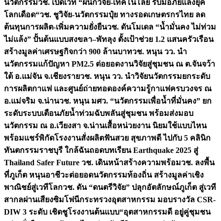
นวัตกรรม
วช. เปิดเวที “ผนึกวิจัย-เทคโนโลยี รับมือภัยแล้งยุค
โลกเดือด“
วช. ชูวิจัย-นวัตกรรมปุ๋ย ทางรอดเกษตรกรไทย ลด
ต้นทุนการผลิต-เพิ่มความยั่งยืน
วช. ดันโมเดล “น้ำมั่นคง ไม่ท่วม
ไม่แล้ง” ปั้นต้นแบบสงขลา–พัทลุง ตั้งเป้าช่วย 1.2 แสนครัวเรือน
สร้างมูลค่าเศรษฐกิจกว่า 900 ล้านบาท
วช. หนุน วว. นำ
นวัตกรรมแก้ปัญหา PM2.5 ต่อยอดงานวิจัยสู่ชุมชน ณ ต.จันจว้า
ใต้ อ.แม่จัน จ.เชียงราย
วช. หนุน วว. นำวิจัยนวัตกรรมยกระดับ
การผลิตกาแฟ และศูนย์ถ่ายทอดองค์ความรู้กาแฟครบวงจร ณ
อ.แม่จริม จ.น่าน
วช. หนุน มศว. “นวัตกรรมเพื่อน้ำที่มั่นคง” ยก
ระดับระบบเตือนภัยน้ำท่วมฉับพลันสู่ชุมชน พร้อมส่งมอบ
นวัตกรรม ณ อ.เวียงสา จ.น่าน
เสื้อหน่วยงาน นิยมใช้แบบไหน
พร้อมแชร์พิกัดโรงงานสั่งผลิต
ฟันสวย สุขภาพดี ไปกับ 5 คลินิก
ทันตกรรมราชบุรี ใกล้ฉัน
ถอดบทเรียน Earthquake 2025 สู่
Thailand Safer Future วช. เดินหน้าสร้างความพร้อม
วช. ลงพื้น
ที่ภูเก็ต หนุนอาชีวะต่อยอดนวัตกรรมท้องถิ่น สร้างมูลค่าเชิง
พาณิชย์สู่เวทีโลก
วช. ดัน “ดนตรีวิจัย” ปลุกอัตลักษณ์ภูเก็ต สู่เวที
สากลผ่านเสียงซิมโฟนี
กระทรวงอุตสาหกรรม มอบรางวัล CSR-
DIW 3 ระดับ เชิดชูโรงงานต้นแบบ“อุตสาหกรรมดี อยู่คู่ชุมชน