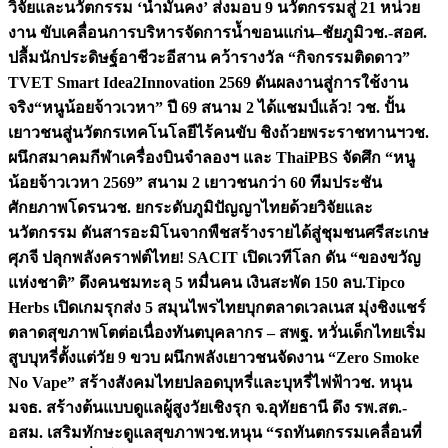
วิจัยและนวัตกรรม ‘น้ำมั่นคง’ ส่งมอบ 9 นวัตกรรมสู่ 21 หน่วย
งาน ขับเคลื่อนการบริหารจัดการน้ำขอนแก่น–ชัยภูมิ
วช.-สอศ.
ปลื้มนักประดิษฐ์อาชีวะอีสาน คว้ารางวัล “กิจกรรมติดดาว”
TVET Smart Idea2Innovation 2569 ดันผลงานสู่การใช้งาน
จริง
“หนูน้อยจ้าวเวหา” ปี 69 สนาม 2 ได้แชมป์แล้ว! วช. ปั้น
เยาวชนสู่นวัตกรเทคโนโลยีไร้คนขับ ชิงถ้วยพระราชทานฯ
วช.
ผนึกสมาคมกีฬาเครื่องบินจำลองฯ และ ThaiPBS จัดศึก “หนู
น้อยจ้าวเวหา 2569” สนาม 2 เยาวชนกว่า 60 ทีมประชัน
ศักยภาพโดรน
วช. ยกระดับภูมิปัญญาไทยด้วยวิจัยและ
นวัตกรรม ดันสารอะมิโนจากพืชสร้างรายได้สู่ชุมชนศรีสะเกษ
ศุภจี ปลุกพลังคราฟต์ไทย! SACIT เปิดเวทีโลก ดัน “ของขวัญ
แห่งชาติ” ดึงคนชมทะลุ 5 หมื่นคน เงินสะพัด 150 ลบ.
Tipco
Herbs เปิดเกมรุกส่ง 5 สมุนไพรไทยบุกตลาดเวลเนส มุ่งชิงแชร์
ตลาดสุขภาพโตต่อเนื่อง
ทันตบุคลากร – สพฐ. หวั่นเด็กไทยเริ่ม
สูบบุหรี่ตั้งแต่วัย 9 ขวบ ผนึกพลังเยาวชนจัดงาน “Zero Smoke
No Vape” สร้างสังคมไทยปลอดบุหรี่และบุหรี่ไฟฟ้า
วช. หนุน
มจธ. สร้างต้นแบบดูแลผู้สูงวัยเชิงรุก จ.อุทัยธานี ดึง รพ.สต.-
อสม. เสริมทักษะดูแลสุขภาพ
วช.หนุน “รถทันตกรรมเคลื่อนที่