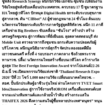
ชูพลัง Research Synergy ผนึกนักวิจัย-เอกชน-ชุมชน เปลี่ยนงาน
วิจัยไทยสู่พลังขับเคลื่อนประเทศ
สรพ. ครบรอบ 17 ปี ชูมาตรฐาน
HA ไทยสู่เวทีโลก ปักหมุด Digital Health ยกระดับระบบสุขภาพ
สู่สากล
วช. ดัน “CIBbot” AI ผู้ช่วยกฎหมาย 24 ชั่วโมง ต้นแบบ
นวัตกรรมวิจัยยกระดับบริการภาครัฐสู่ยุคดิจิทัล
วช. ผนึก 11 ภาคี
เครือข่าย Big Brothers ขับเคลื่อน “ชันโรง” สร้างป่า สร้าง
เศรษฐกิจชุมชน สู่การพัฒนาที่ยั่งยืน
อย. ลุยตลาดสดธนบุรี ส่ง
Mobile Unit ตรวจอาหารถึงชุมชน ยกระดับความปลอดภัยผู้
บริโภค
วช. ผนึกมูลนิธิอาจารย์สุกรีฯ จัดประลองยอดฝีมือ
เยาวชนดนตรี ครั้งที่ 4 รอบรองฯ ภาคกลาง ชิงถ้วยพระราช
ทานฯ
วช. ปลื้ม! นวัตกรรมไทยสร้างชื่อบนเวทีโลก คว้ารางวัล
สูงสุด The Best Foreign Innovation Award จากโปแลนด์
22-26
มิ.ย.นี้ วช.เปิดมหกรรมวิจัยแห่งชาติ ‘Thailand Research Expo
2026’ ปีที่ 21 โชว์ 1,000 ผลงานวิจัย เปลี่ยนอนาคตไทย
วช. –
สอศ. ปั้นนักประดิษฐ์อาชีวะรุ่นใหม่ ผ่านโครงการ TVET Smart
Idea2Innovation สู่การใช้งานจริง
OROM เครื่องดื่มแพลนต์เบส
จากมะม่วงหิมพานต์และกล้วยน้ำว้าดิบ สร้างกระแสใน
THAIFEX 2026 ดึงความสนใจผู้ซื้อหลายประเทศ
“ดนุพร” หนุน