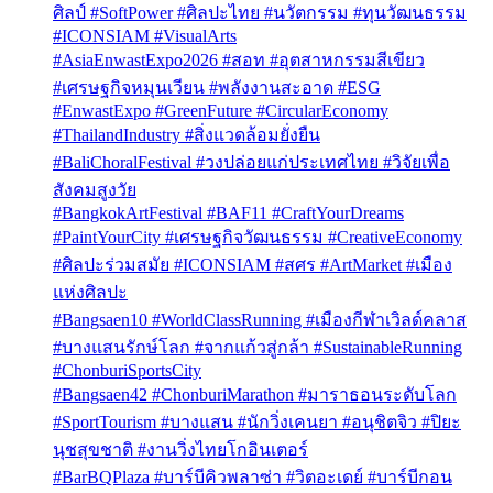
ศิลป์ #SoftPower #ศิลปะไทย #นวัตกรรม #ทุนวัฒนธรรม
#ICONSIAM #VisualArts
#AsiaEnwastExpo2026 #สอท #อุตสาหกรรมสีเขียว
#เศรษฐกิจหมุนเวียน #พลังงานสะอาด #ESG
#EnwastExpo #GreenFuture #CircularEconomy
#ThailandIndustry #สิ่งแวดล้อมยั่งยืน
#BaliChoralFestival #วงปล่อยแก่ประเทศไทย #วิจัยเพื่อ
สังคมสูงวัย
#BangkokArtFestival #BAF11 #CraftYourDreams
#PaintYourCity #เศรษฐกิจวัฒนธรรม #CreativeEconomy
#ศิลปะร่วมสมัย #ICONSIAM #สศร #ArtMarket #เมือง
แห่งศิลปะ
#Bangsaen10 #WorldClassRunning #เมืองกีฬาเวิลด์คลาส
#บางแสนรักษ์โลก #จากแก้วสู่กล้า #SustainableRunning
#ChonburiSportsCity
#Bangsaen42 #ChonburiMarathon #มาราธอนระดับโลก
#SportTourism #บางแสน #นักวิ่งเคนยา #อนุชิตจิว #ปิยะ
นุชสุขชาติ #งานวิ่งไทยโกอินเตอร์
#BarBQPlaza #บาร์บีคิวพลาซ่า #วิตอะเดย์ #บาร์บีกอน