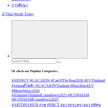
การศึกษา
Search
for:
Or check our Popular Categories...
#AIONUT #GACAION #CarOfTheYear2026 #EVThailand
#รถยนต์ไฟฟ้า #GACAIONThailand #HatchbackEV
#MotorShow2026
#AmazingThailandCountdown2025 #ICONSIAM
#ICONSIAMCountdown2025
#ARTDNAHUB #วช #NRCT #อว #กระทรวงอว #ทัศน