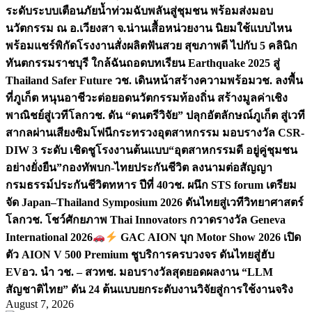
ระดับระบบเตือนภัยน้ำท่วมฉับพลันสู่ชุมชน พร้อมส่งมอบ
นวัตกรรม ณ อ.เวียงสา จ.น่าน
เสื้อหน่วยงาน นิยมใช้แบบไหน
พร้อมแชร์พิกัดโรงงานสั่งผลิต
ฟันสวย สุขภาพดี ไปกับ 5 คลินิก
ทันตกรรมราชบุรี ใกล้ฉัน
ถอดบทเรียน Earthquake 2025 สู่
Thailand Safer Future วช. เดินหน้าสร้างความพร้อม
วช. ลงพื้น
ที่ภูเก็ต หนุนอาชีวะต่อยอดนวัตกรรมท้องถิ่น สร้างมูลค่าเชิง
พาณิชย์สู่เวทีโลก
วช. ดัน “ดนตรีวิจัย” ปลุกอัตลักษณ์ภูเก็ต สู่เวที
สากลผ่านเสียงซิมโฟนี
กระทรวงอุตสาหกรรม มอบรางวัล CSR-
DIW 3 ระดับ เชิดชูโรงงานต้นแบบ“อุตสาหกรรมดี อยู่คู่ชุมชน
อย่างยั่งยืน”
กองทัพบก-ไทยประกันชีวิต ลงนามต่อสัญญา
กรมธรรม์ประกันชีวิตทหาร ปีที่ 40
วช. ผนึก STS forum เตรียม
จัด Japan–Thailand Symposium 2026 ดันไทยสู่เวทีวิทยาศาสตร์
โลก
วช. โชว์ศักยภาพ Thai Innovators กวาดรางวัล Geneva
International 2026
GAC AION บุก Motor Show 2026 เปิด
ตัว AION V 500 Premium ชูบริการครบวงจร ดันไทยสู่ฮับ
EV
อว. นำ วช. – สวทช. มอบรางวัลสุดยอดผลงาน “LLM
สัญชาติไทย” ดัน 24 ต้นแบบยกระดับงานวิจัยสู่การใช้งานจริง
August 7, 2026