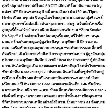
ศุภจี ปลุกพลังคราฟต์ไทย! SACIT เปิดเวทีโลก ดัน “ของขวัญ
แห่งชาติ” ดึงคนชมทะลุ 5 หมื่นคน เงินสะพัด 150 ลบ.
Tipco
Herbs เปิดเกมรุกส่ง 5 สมุนไพรไทยบุกตลาดเวลเนส มุ่งชิงแชร์
ตลาดสุขภาพโตต่อเนื่อง
ทันตบุคลากร – สพฐ. หวั่นเด็กไทยเริ่ม
สูบบุหรี่ตั้งแต่วัย 9 ขวบ ผนึกพลังเยาวชนจัดงาน “Zero Smoke
No Vape” สร้างสังคมไทยปลอดบุหรี่และบุหรี่ไฟฟ้า
วช. หนุน
มจธ. สร้างต้นแบบดูแลผู้สูงวัยเชิงรุก จ.อุทัยธานี ดึง รพ.สต.-
อสม. เสริมทักษะดูแลสุขภาพ
วช.หนุน “รถทันตกรรมเคลื่อนที่
อัจฉริยะ” เพิ่มโอกาสเข้าถึงบริการสุขภาพช่องปาก ผู้สูงวัย-กลุ่ม
เปราะบาง จ.อุทัยธานี
ผนึก 5 ภาคี “Beat the Pressure” สู้ภัยเงียบ
ความดันโลหิตสูง เปิด Dashboard แห่งชาติคุมโรคทั่วไทย
“แสน
ชัย” นำทีม Knockout บุก 20 ประเทศ ดันเครื่องดื่มชูกำลังไทยสู่
เวทีโลก ตั้งเป้า 500 ล้านปีแรก
สถาบันอาหาร–หอการค้าไทย
ผนึกแผน 3 ปี ดัน Future Food เจาะตลาดอินเดีย 1.46 พันล้าน
คน
“ยศชนัน” ผนึก วช. – มช. ขับเคลื่อนนวัตกรรมจัดการ PM2.5
เชิงพื้นที่ หนุน “อากาศสะอาดและสายน้ำมั่นคง” เพื่อคุณภาพ
ชีวิตประชาชนภาคเหนืออย่างยั่งยืน
วช. ปั้นเยาวชน AI จัดอบรม