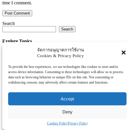
time I comment.
Search
Search
Explore Topics
จัดการอนุญาตการใช้งาน
Thaiworldtoday
Cookies & Privacy Policy
Uncategorized
การศึกษา
To provide the best experiences, we use technologies like cookies to store and/or
ธุรกิจ/ประกัน/การเงิน
access device information. Consenting to these technologies will allow us to process
data such as browsing behavior or unique IDs on this site. Not consenting or
บันเทิง/กีฬา
withdrawing consent, may adversely affect certain features and functions.
ภาครัฐ/ราชการ
ยานยนต์
Accept
อสังหา
โรงพยบาล/สุขภาพ/ความงาม
Deny
โรงแรม/ท่องเที่ยว/อาหาร
Cookies Policy
Privacy Policy
Tag Clouds