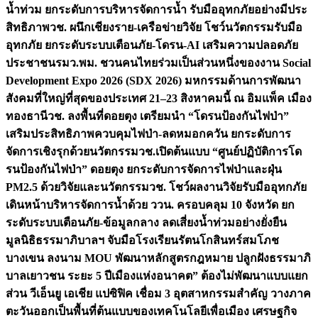
น้ำท่วม ยกระดับการบริหารจัดการน้ำ รับมืออุทกภัยอย่างมีประ
สิทธิภาพ
วช. ผนึกเชียงราย-เครือข่ายวิจัย โชว์นวัตกรรมรับมือ
อุทกภัย ยกระดับระบบเตือนภัย-โดรน-AI เสริมความปลอดภัย
ประชาชน
รมว.พม. ชวนคนไทยร่วมเป็นส่วนหนึ่งของงาน Social
Development Expo 2026 (SDX 2026) มหกรรมด้านการพัฒนา
สังคมที่ใหญ่ที่สุดของประเทศ 21–23 สิงหาคมนี้ ณ อิมแพ็ค เมือง
ทองธานี
วช. ลงพื้นที่ดอยตุง เตรียมนำ “โดรนป้องกันไฟป่า”
เสริมประสิทธิภาพควบคุมไฟป่า-ลดหมอกควัน ยกระดับการ
จัดการเชิงรุกด้วยนวัตกรรม
วช.เปิดต้นแบบ “ศูนย์ปฏิบัติการโด
รนป้องกันไฟป่า” ดอยตุง ยกระดับการจัดการไฟป่าและฝุ่น
PM2.5 ด้วยวิจัยและนวัตกรรม
วช. โชว์ผลงานวิจัยรับมืออุทกภัย
เดินหน้าบริหารจัดการน้ำด้วย ววน. ครอบคลุม 10 จังหวัด ยก
ระดับระบบเตือนภัย-ข้อมูลกลาง ลดเสี่ยงน้ำท่วมอย่างยั่งยืน
มูลนิธิธรรมาภิบาลฯ จับมือโรงเรียนรัตนโกสินทร์สมโภช
บางเขน ลงนาม MOU พัฒนาหลักสูตรกฎหมาย ปลูกฝังธรรมาภิ
บาลเยาวชน ระยะ 5 ปี
เมืองแห่งอนาคต” ต้องไม่พัฒนาแบบแยก
ส่วน วีเอ็นยู เอเชีย แปซิฟิค เชื่อม 3 อุตสาหกรรมสำคัญ วางภาค
ตะวันออกเป็นพื้นที่ต้นแบบของเทคโนโลยีเพื่อเมือง เศรษฐกิจ