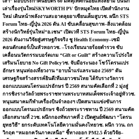
เล่า” มอบประกาศนียบัตร 60 มัคคุเทศก์น้อยแห่งสยาม ปั้นนัก
เล่าเรื่องรุ่นใหม่
SKYWORTH PV ปักหมุดไทย เปิดสำนักงาน
ใหม่ เดินหน้าพลังงานสะอาดลุยอาเซียนเต็มสูบ
วช. ผนึก STS
Forum ไทย–ญี่ปุ่น 2026 ดัน AI ขับเคลื่อนสุขภาพ–สิ่งแวดล้อม
สร้างนักวิทย์รุ่นใหม่
“อ.เชน” เปิดเวที STS Forum ไทย–ญี่ปุ่น
2026 ดันงานวิจัยสู่เศรษฐกิจจริง ชู Health Economy–เซมิ
คอนดักเตอร์เป็นหัวหอก
วช. –โรงเรียนนายร้อยตำรวจ ขับ
เคลื่อนนวัตกรรมบอร์ดเกม “Gift or Guilt” สร้างความโปร่งใส
เสริมนโยบาย No Gift Policy
วช. จับมือระนอง โชว์โดรนแปร
อักษร หนุนท่องเที่ยวงาน “อาบน้ำแร่แลระนอง 2569” ดัน
เศรษฐกิจสร้างสรรค์
ยินดี!ทีมเยาวชนไทย ได้รับรางวัลการ
ออกแบบแผนโดรนแปรอักษร ปี 2569 สนามคัดเลือกที่ 2 มุ่งสู่
การชิงรางวัลถ้วยพระราชทานพระบาทสมเด็จพระเจ้าอยู่หัว
วช.
หนุนสมาคมกีฬาเครื่องบินจำลองฯ เปิดสนามแข่งขันการ
ออกแบบโดรนแปรอักษร ชิงถ้วยพระราชทาน ปี 2569 สนามคัด
เลือกสนามที่ 2
วช. ผนึกกองทัพภาคที่ 2 เปิดศูนย์พัฒนา “โดรน
ยุทธวิธี” ยกระดับเทคโนโลยีความมั่นคงไทย
วช. ผนึก ววน. ถก
วิกฤต “หมอกควันภาคเหนือ” ชี้ทางออก PM2.5 ด้วยวิจัย–