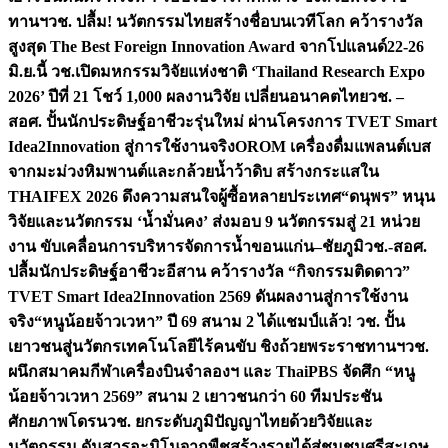
ทานฯ
วช. ปลื้ม! นวัตกรรมไทยสร้างชื่อบนเวทีโลก คว้ารางวัล
สูงสุด The Best Foreign Innovation Award จากโปแลนด์
22-26
มิ.ย.นี้ วช.เปิดมหกรรมวิจัยแห่งชาติ ‘Thailand Research Expo
2026’ ปีที่ 21 โชว์ 1,000 ผลงานวิจัย เปลี่ยนอนาคตไทย
วช. –
สอศ. ปั้นนักประดิษฐ์อาชีวะรุ่นใหม่ ผ่านโครงการ TVET Smart
Idea2Innovation สู่การใช้งานจริง
OROM เครื่องดื่มแพลนต์เบส
จากมะม่วงหิมพานต์และกล้วยน้ำว้าดิบ สร้างกระแสใน
THAIFEX 2026 ดึงความสนใจผู้ซื้อหลายประเทศ
“ดนุพร” หนุน
วิจัยและนวัตกรรม ‘น้ำมั่นคง’ ส่งมอบ 9 นวัตกรรมสู่ 21 หน่วย
งาน ขับเคลื่อนการบริหารจัดการน้ำขอนแก่น–ชัยภูมิ
วช.-สอศ.
ปลื้มนักประดิษฐ์อาชีวะอีสาน คว้ารางวัล “กิจกรรมติดดาว”
TVET Smart Idea2Innovation 2569 ดันผลงานสู่การใช้งาน
จริง
“หนูน้อยจ้าวเวหา” ปี 69 สนาม 2 ได้แชมป์แล้ว! วช. ปั้น
เยาวชนสู่นวัตกรเทคโนโลยีไร้คนขับ ชิงถ้วยพระราชทานฯ
วช.
ผนึกสมาคมกีฬาเครื่องบินจำลองฯ และ ThaiPBS จัดศึก “หนู
น้อยจ้าวเวหา 2569” สนาม 2 เยาวชนกว่า 60 ทีมประชัน
ศักยภาพโดรน
วช. ยกระดับภูมิปัญญาไทยด้วยวิจัยและ
นวัตกรรม ดันสารอะมิโนจากพืชสร้างรายได้สู่ชุมชนศรีสะเกษ