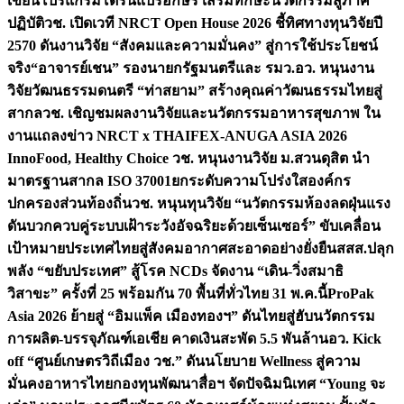
เขียนโปรแกรมโดรนแปรอักษร เสริมทักษะนวัตกรรมสู่ภาค
ปฏิบัติ
วช. เปิดเวที NRCT Open House 2026 ชี้ทิศทางทุนวิจัยปี
2570 ดันงานวิจัย “สังคมและความมั่นคง” สู่การใช้ประโยชน์
จริง
“อาจารย์เชน” รองนายกรัฐมนตรีและ รมว.อว. หนุนงาน
วิจัยวัฒนธรรมดนตรี “ท่าสยาม” สร้างคุณค่าวัฒนธรรมไทยสู่
สากล
วช. เชิญชมผลงานวิจัยและนวัตกรรมอาหารสุขภาพ ใน
งานแถลงข่าว NRCT x THAIFEX-ANUGA ASIA 2026
InnoFood, Healthy Choice
วช. หนุนงานวิจัย ม.สวนดุสิต นำ
มาตรฐานสากล ISO 37001ยกระดับความโปร่งใสองค์กร
ปกครองส่วนท้องถิ่น
วช. หนุนทุนวิจัย “นวัตกรรมห้องลดฝุ่นแรง
ดันบวกควบคู่ระบบเฝ้าระวังอัจฉริยะด้วยเซ็นเซอร์” ขับเคลื่อน
เป้าหมายประเทศไทยสู่สังคมอากาศสะอาดอย่างยั่งยืน
สสส.ปลุก
พลัง “ขยับประเทศ” สู้โรค NCDs จัดงาน “เดิน-วิ่งสมาธิ
วิสาขะ” ครั้งที่ 25 พร้อมกัน 70 พื้นที่ทั่วไทย 31 พ.ค.นี้
ProPak
Asia 2026 ย้ายสู่ “อิมแพ็ค เมืองทองฯ” ดันไทยสู่ฮับนวัตกรรม
การผลิต-บรรจุภัณฑ์เอเชีย คาดเงินสะพัด 5.5 พันล้าน
อว. Kick
off “ศูนย์เกษตรวิถีเมือง วช.” ดันนโยบาย Wellness สู่ความ
มั่นคงอาหารไทย
กองทุนพัฒนาสื่อฯ จัดปัจฉิมนิเทศ “Young จะ