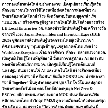
การท่องเที่ยวแห่งใหม่ จ.อ่างทอง
วช. เปิดศูนย์การเรียนรู้เสริม
ทักษะเยาวชนในการใช้โดรนเพื่อส่งเสริมการท่องเที่ยว ณ
วิทยาลัยเทคนิคโคกสำโรง จังหวัดลพบุรี
บพท.ชูสูตรสำเร็จ
“THE 3Ea” สร้างเศรษฐกิจฐานรากไทยให้เติบโตด้วยการสร้าง
LE-Local Enterprises
วช. แถลงข่าวนักประดิษฐ์ไทย คว้ารางวัล
จากเวที 2026 Japan Design, Idea and Invention Expo (JDIE
2026) ชูศักยภาพสิ่งประดิษฐ์นวัตกรรมไทยสู่เวทีนานาชา
ติ
ศ.ดร.ยศชนัน ชู “ทุนมนุษย์” กุญแจสู่อนาคตไทย เร่งสร้าง
Workforce Ecosystem เชื่อมการศึกษา–ทักษะ–ตลาดแรงงาน
วช.
เปิดศูนย์เรียนรู้โดรนที่อุทัยธานี ปั้นเยาวชนสู่ทักษะ AI ยกระดับ
ท่องเที่ยวด้วยนวัตกรรม
วช. เปิดศูนย์เรียนรู้โดรนต้นแบบที่
นครปฐม ดันเยาวชนใช้ AI และเทคโนโลยี สร้างสื่อท่องเที่ยว-
ต่อยอดสู่อาชีพ
“ป่าดี ครีเอชัน” จับมือ FORRU มช. นำทัพอาสา
“ป่าดี Together” ฟื้นฟูป่าดอยสุเทพ-ปุย 8 ไร่ โชว์โมเดลปลูกป่า
วิทยาศาสตร์พรีเมียม ตอบโจทย์นักลงทุนยุค Net Zero &
ESG
วช. ผนึก สทนช.-สอศ. ลงนาม MOU ขับเคลื่อนงานวิจัย
พลิกอนาคตไทย ฝ่าวิกฤต PM2.5 สู่ความมั่นคงน้ำทั่วประเทศ
ศุภ
ชัย ปลัด อว. มอบรางวัล “วิศวกรสังคมพัฒนาชุมชนดีเด่น ปี