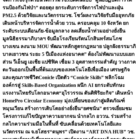
รนป้องกันไฟป่า” ดอยตุง ยกระดับการจัดการไฟป่าและฝุ่น
PM2.5 ด้วยวิจัยและนวัตกรรม
วช. โชว์ผลงานวิจัยรับมืออุทกภัย
เดินหน้าบริหารจัดการน้ำด้วย ววน. ครอบคลุม 10 จังหวัด ยก
ระดับระบบเตือนภัย-ข้อมูลกลาง ลดเสี่ยงน้ำท่วมอย่างยั่งยืน
มูลนิธิธรรมาภิบาลฯ จับมือโรงเรียนรัตนโกสินทร์สมโภช
บางเขน ลงนาม MOU พัฒนาหลักสูตรกฎหมาย ปลูกฝังธรรมาภิ
บาลเยาวชน ระยะ 5 ปี
เมืองแห่งอนาคต” ต้องไม่พัฒนาแบบแยก
ส่วน วีเอ็นยู เอเชีย แปซิฟิค เชื่อม 3 อุตสาหกรรมสำคัญ วางภาค
ตะวันออกเป็นพื้นที่ต้นแบบของเทคโนโลยีเพื่อเมือง เศรษฐกิจ
และคุณภาพชีวิต
Conicle เปิดตัว “Conicle Skills” พลิกโฉม
องค์กรสู่ Skills-Based Organization ผนึก AI ยกระดับทักษะ
แรงงานไทยรับโลกอนาคต
“อุไรวรรณ ตันติพิริยะกิจ” เดินหน้า
HomePro Circular Economy มุ่งเปลี่ยนของเก่าสู่ผลิตภัณฑ์
หมุนเวียน สร้างการเติบโตอย่างยั่งยืน
“ยศชนัน” ตรวจเยี่ยมชม
โครงการแก้ไขปัญหาความยากจน นำกลไก อววน. ร่วมสร้าง
กลไกความร่วมมือในพื้นที่ ขับเคลื่อนด้วยเทคโนโลยีและ
นวัตกรรม ณ จ.ยโสธร
“ดนุพร” เปิดงาน “ART DNA HUB” วช.