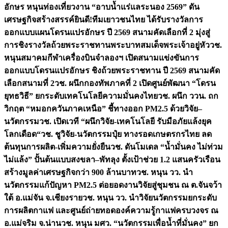
อักษร หนุนท่องเที่ยวงาน “อาบน้ำแร่แลระนอง 2569” ดัน
เศรษฐกิจสร้างสรรค์
ยินดี!ทีมเยาวชนไทย ได้รับรางวัลการ
ออกแบบแผนโดรนแปรอักษร ปี 2569 สนามคัดเลือกที่ 2 มุ่งสู่
การชิงรางวัลถ้วยพระราชทานพระบาทสมเด็จพระเจ้าอยู่หัว
วช.
หนุนสมาคมกีฬาเครื่องบินจำลองฯ เปิดสนามแข่งขันการ
ออกแบบโดรนแปรอักษร ชิงถ้วยพระราชทาน ปี 2569 สนามคัด
เลือกสนามที่ 2
วช. ผนึกกองทัพภาคที่ 2 เปิดศูนย์พัฒนา “โดรน
ยุทธวิธี” ยกระดับเทคโนโลยีความมั่นคงไทย
วช. ผนึก ววน. ถก
วิกฤต “หมอกควันภาคเหนือ” ชี้ทางออก PM2.5 ด้วยวิจัย–
นวัตกรรม
วช. เปิดเวที “ผนึกวิจัย-เทคโนโลยี รับมือภัยแล้งยุค
โลกเดือด“
วช. ชูวิจัย-นวัตกรรมปุ๋ย ทางรอดเกษตรกรไทย ลด
ต้นทุนการผลิต-เพิ่มความยั่งยืน
วช. ดันโมเดล “น้ำมั่นคง ไม่ท่วม
ไม่แล้ง” ปั้นต้นแบบสงขลา–พัทลุง ตั้งเป้าช่วย 1.2 แสนครัวเรือน
สร้างมูลค่าเศรษฐกิจกว่า 900 ล้านบาท
วช. หนุน วว. นำ
นวัตกรรมแก้ปัญหา PM2.5 ต่อยอดงานวิจัยสู่ชุมชน ณ ต.จันจว้า
ใต้ อ.แม่จัน จ.เชียงราย
วช. หนุน วว. นำวิจัยนวัตกรรมยกระดับ
การผลิตกาแฟ และศูนย์ถ่ายทอดองค์ความรู้กาแฟครบวงจร ณ
อ.แม่จริม จ.น่าน
วช. หนุน มศว. “นวัตกรรมเพื่อน้ำที่มั่นคง” ยก