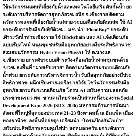
ใช้นวัตกรรมแผนที่เสี่ยงภัยน้ำและเทคโนโลยีเสริมคันกั้นน้ำ ยก
ระดับการบริหารจัดการอุทกภัย
วช. ผนึก จ.เชียงราย ติดตาม
นวัตกรรมแผนที่เสี่ยงภัยน้ำแม่สาย-ระบบเตือนภัยดินถล่ม ใช้ AI
ยกระดับการรับมือภัยพิบัติ
วช. – มช. นำ “FloodBoy” ยกระดับ
เฝ้าระวังน้ำท่วมเชียงราย ใช้ Blockchain และ AI แจ้งเตือนภัย
แบบเรียลไทม์ หนุนชุมชนรับมืออุทกภัยอย่างมีประสิทธิภาพ
วช.
ส่งมอบนวัตกรรม Hydro Vision Plus/AI ให้ ต.นางแล
จ.เชียงราย ยกระดับระบบเฝ้าระวัง-เตือนภัยน้ำท่วมชุมชนด้วย
AI
วช. ลงพื้นที่ “ฝายเชียงราย” ติดตามนวัตกรรมระบบเตือนภัย
น้ำท่วม ยกระดับการบริหารจัดการน้ำ รับมืออุทกภัยอย่างมีประ
สิทธิภาพ
วช. ผนึกเชียงราย-เครือข่ายวิจัย โชว์นวัตกรรมรับมือ
อุทกภัย ยกระดับระบบเตือนภัย-โดรน-AI เสริมความปลอดภัย
ประชาชน
รมว.พม. ชวนคนไทยร่วมเป็นส่วนหนึ่งของงาน Social
Development Expo 2026 (SDX 2026) มหกรรมด้านการพัฒนา
สังคมที่ใหญ่ที่สุดของประเทศ 21–23 สิงหาคมนี้ ณ อิมแพ็ค เมือง
ทองธานี
วช. ลงพื้นที่ดอยตุง เตรียมนำ “โดรนป้องกันไฟป่า”
เสริมประสิทธิภาพควบคุมไฟป่า-ลดหมอกควัน ยกระดับการ
จัดการเชิงรุกด้วยนวัตกรรม
วช.เปิดต้นแบบ “ศูนย์ปฏิบัติการโด