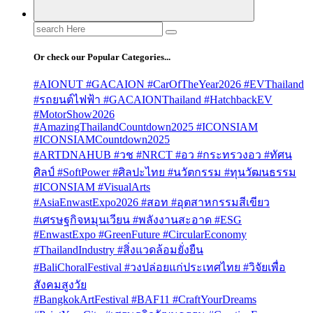
Search
for:
Or check our Popular Categories...
#AIONUT #GACAION #CarOfTheYear2026 #EVThailand
#รถยนต์ไฟฟ้า #GACAIONThailand #HatchbackEV
#MotorShow2026
#AmazingThailandCountdown2025 #ICONSIAM
#ICONSIAMCountdown2025
#ARTDNAHUB #วช #NRCT #อว #กระทรวงอว #ทัศน
ศิลป์ #SoftPower #ศิลปะไทย #นวัตกรรม #ทุนวัฒนธรรม
#ICONSIAM #VisualArts
#AsiaEnwastExpo2026 #สอท #อุตสาหกรรมสีเขียว
#เศรษฐกิจหมุนเวียน #พลังงานสะอาด #ESG
#EnwastExpo #GreenFuture #CircularEconomy
#ThailandIndustry #สิ่งแวดล้อมยั่งยืน
#BaliChoralFestival #วงปล่อยแก่ประเทศไทย #วิจัยเพื่อ
สังคมสูงวัย
#BangkokArtFestival #BAF11 #CraftYourDreams