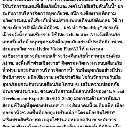
ใช้นวัตกรรมแผนที่เสี่ยงภัยน้ำและเทคโนโลยีเสริมคันกั้นน้ำ ยก
ระดับการบริหารจัดการอุทกภัย
วช. ผนึก จ.เชียงราย ติดตาม
นวัตกรรมแผนที่เสี่ยงภัยน้ำแม่สาย-ระบบเตือนภัยดินถล่ม ใช้ AI
ยกระดับการรับมือภัยพิบัติ
วช. – มช. นำ “FloodBoy” ยกระดับ
เฝ้าระวังน้ำท่วมเชียงราย ใช้ Blockchain และ AI แจ้งเตือนภัย
แบบเรียลไทม์ หนุนชุมชนรับมืออุทกภัยอย่างมีประสิทธิภาพ
วช.
ส่งมอบนวัตกรรม Hydro Vision Plus/AI ให้ ต.นางแล
จ.เชียงราย ยกระดับระบบเฝ้าระวัง-เตือนภัยน้ำท่วมชุมชนด้วย
AI
วช. ลงพื้นที่ “ฝายเชียงราย” ติดตามนวัตกรรมระบบเตือนภัย
น้ำท่วม ยกระดับการบริหารจัดการน้ำ รับมืออุทกภัยอย่างมีประ
สิทธิภาพ
วช. ผนึกเชียงราย-เครือข่ายวิจัย โชว์นวัตกรรมรับมือ
อุทกภัย ยกระดับระบบเตือนภัย-โดรน-AI เสริมความปลอดภัย
ประชาชน
รมว.พม. ชวนคนไทยร่วมเป็นส่วนหนึ่งของงาน Social
Development Expo 2026 (SDX 2026) มหกรรมด้านการพัฒนา
สังคมที่ใหญ่ที่สุดของประเทศ 21–23 สิงหาคมนี้ ณ อิมแพ็ค เมือง
ทองธานี
วช. ลงพื้นที่ดอยตุง เตรียมนำ “โดรนป้องกันไฟป่า”
เสริมประสิทธิภาพควบคุมไฟป่า-ลดหมอกควัน ยกระดับการ
จัดการเชิงรุกด้วยนวัตกรรม
วช.เปิดต้นแบบ “ศูนย์ปฏิบัติการโด