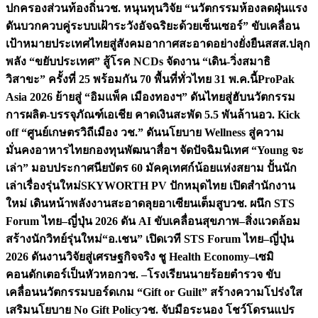
ปกครองส่วนท้องถิ่น
วช. หนุนทุนวิจัย “นวัตกรรมห้องลดฝุ่นแรง
ดันบวกควบคู่ระบบเฝ้าระวังอัจฉริยะด้วยเซ็นเซอร์” ขับเคลื่อน
เป้าหมายประเทศไทยสู่สังคมอากาศสะอาดอย่างยั่งยืน
สสส.ปลุก
พลัง “ขยับประเทศ” สู้โรค NCDs จัดงาน “เดิน-วิ่งสมาธิ
วิสาขะ” ครั้งที่ 25 พร้อมกัน 70 พื้นที่ทั่วไทย 31 พ.ค.นี้
ProPak
Asia 2026 ย้ายสู่ “อิมแพ็ค เมืองทองฯ” ดันไทยสู่ฮับนวัตกรรม
การผลิต-บรรจุภัณฑ์เอเชีย คาดเงินสะพัด 5.5 พันล้าน
อว. Kick
off “ศูนย์เกษตรวิถีเมือง วช.” ดันนโยบาย Wellness สู่ความ
มั่นคงอาหารไทย
กองทุนพัฒนาสื่อฯ จัดปัจฉิมนิเทศ “Young จะ
เล่า” มอบประกาศนียบัตร 60 มัคคุเทศก์น้อยแห่งสยาม ปั้นนัก
เล่าเรื่องรุ่นใหม่
SKYWORTH PV ปักหมุดไทย เปิดสำนักงาน
ใหม่ เดินหน้าพลังงานสะอาดลุยอาเซียนเต็มสูบ
วช. ผนึก STS
Forum ไทย–ญี่ปุ่น 2026 ดัน AI ขับเคลื่อนสุขภาพ–สิ่งแวดล้อม
สร้างนักวิทย์รุ่นใหม่
“อ.เชน” เปิดเวที STS Forum ไทย–ญี่ปุ่น
2026 ดันงานวิจัยสู่เศรษฐกิจจริง ชู Health Economy–เซมิ
คอนดักเตอร์เป็นหัวหอก
วช. –โรงเรียนนายร้อยตำรวจ ขับ
เคลื่อนนวัตกรรมบอร์ดเกม “Gift or Guilt” สร้างความโปร่งใส
เสริมนโยบาย No Gift Policy
วช. จับมือระนอง โชว์โดรนแปร