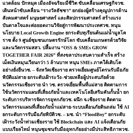
แวดล้อม ปักหมุด เมืองอัจฉริยะมีชีวิต ขับเคลื่อนเศรษฐกิจ
วช.
เดินหน้าขับเคลื่อน “รางวัลธัชชา” ยกย่องผู้สร้างคุณูปการด้าน
สังคมศาสตร์ มนุษยศาสตร์ และศิลปกรรมศาสตร์ สร้างแรง
บันดาลใจและต่อยอดงานวิจัยสู่การพัฒนาประเทศ
วช. หนุน
นโยบาย Local Growth Engine ยกระดับทุเรียนต้นแม่น้ำมูลโค
ราช ตั้ง 9 ศูนย์ชุมชนเกษตรรักษ์โลก ขับเคลื่อนเกษตรด้วยวิจัย
และนวัตกรรม
สสว. ปลื้มงาน “OSS & SMEs GROW
TOGETHER FAIR 2026” ที่สงขลาประสบความสำเร็จ สร้าง
เม็ดเงินหมุนเวียนกว่า 5 ล้านบาท หนุน SMEs ภาคใต้เติบโต
อย่างยั่งยืน
วช. – จังหวัดเชียงราย ตรวจเยี่ยมศูนย์โดรนรับมือภัย
พิบัติแม่สาย ยกระดับเฝ้าระวัง–ช่วยเหลือผู้ประสบภัยด้วย
นวัตกรรม
เชียงราย นำ วช. ตรวจเยี่ยมพื้นที่แม่สาย ติดตามการ
ใช้นวัตกรรมแผนที่เสี่ยงภัยน้ำและเทคโนโลยีเสริมคันกั้นน้ำ ยก
ระดับการบริหารจัดการอุทกภัย
วช. ผนึก จ.เชียงราย ติดตาม
นวัตกรรมแผนที่เสี่ยงภัยน้ำแม่สาย-ระบบเตือนภัยดินถล่ม ใช้ AI
ยกระดับการรับมือภัยพิบัติ
วช. – มช. นำ “FloodBoy” ยกระดับ
เฝ้าระวังน้ำท่วมเชียงราย ใช้ Blockchain และ AI แจ้งเตือนภัย
แบบเรียลไทม์ หนุนชุมชนรับมืออุทกภัยอย่างมีประสิทธิภาพ
วช.