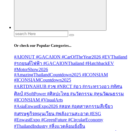
Search
for:
Or check our Popular Categories...
#AIONUT #GACAION #CarOfTheYear2026 #EVThailand
#รถยนต์ไฟฟ้า #GACAIONThailand #HatchbackEV
#MotorShow2026
#AmazingThailandCountdown2025 #ICONSIAM
#ICONSIAMCountdown2025
#ARTDNAHUB #วช #NRCT #อว #กระทรวงอว #ทัศน
ศิลป์ #SoftPower #ศิลปะไทย #นวัตกรรม #ทุนวัฒนธรรม
#ICONSIAM #VisualArts
#AsiaEnwastExpo2026 #สอท #อุตสาหกรรมสีเขียว
#เศรษฐกิจหมุนเวียน #พลังงานสะอาด #ESG
#EnwastExpo #GreenFuture #CircularEconomy
#ThailandIndustry #สิ่งแวดล้อมยั่งยืน