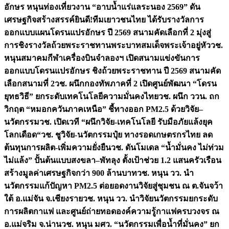
อักษร หนุนท่องเที่ยวงาน “อาบน้ำแร่แลระนอง 2569” ดัน
เศรษฐกิจสร้างสรรค์
ยินดี!ทีมเยาวชนไทย ได้รับรางวัลการ
ออกแบบแผนโดรนแปรอักษร ปี 2569 สนามคัดเลือกที่ 2 มุ่งสู่
การชิงรางวัลถ้วยพระราชทานพระบาทสมเด็จพระเจ้าอยู่หัว
วช.
หนุนสมาคมกีฬาเครื่องบินจำลองฯ เปิดสนามแข่งขันการ
ออกแบบโดรนแปรอักษร ชิงถ้วยพระราชทาน ปี 2569 สนามคัด
เลือกสนามที่ 2
วช. ผนึกกองทัพภาคที่ 2 เปิดศูนย์พัฒนา “โดรน
ยุทธวิธี” ยกระดับเทคโนโลยีความมั่นคงไทย
วช. ผนึก ววน. ถก
วิกฤต “หมอกควันภาคเหนือ” ชี้ทางออก PM2.5 ด้วยวิจัย–
นวัตกรรม
วช. เปิดเวที “ผนึกวิจัย-เทคโนโลยี รับมือภัยแล้งยุค
โลกเดือด“
วช. ชูวิจัย-นวัตกรรมปุ๋ย ทางรอดเกษตรกรไทย ลด
ต้นทุนการผลิต-เพิ่มความยั่งยืน
วช. ดันโมเดล “น้ำมั่นคง ไม่ท่วม
ไม่แล้ง” ปั้นต้นแบบสงขลา–พัทลุง ตั้งเป้าช่วย 1.2 แสนครัวเรือน
สร้างมูลค่าเศรษฐกิจกว่า 900 ล้านบาท
วช. หนุน วว. นำ
นวัตกรรมแก้ปัญหา PM2.5 ต่อยอดงานวิจัยสู่ชุมชน ณ ต.จันจว้า
ใต้ อ.แม่จัน จ.เชียงราย
วช. หนุน วว. นำวิจัยนวัตกรรมยกระดับ
การผลิตกาแฟ และศูนย์ถ่ายทอดองค์ความรู้กาแฟครบวงจร ณ
อ.แม่จริม จ.น่าน
วช. หนุน มศว. “นวัตกรรมเพื่อน้ำที่มั่นคง” ยก