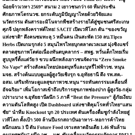
น้อยจ้าวเวหา 2569” สนาม 2 เยาวชนกว่า 60 ทีมประชัน
ศักยภาพโดรน
วช. ยกระดับภูมิปัญญาไทยด้วยวิจัยและ
นวัตกรรม ดันสารอะมิโนจากพืชสร้างรายได้สู่ชุมชนศรีสะเกษ
ศุภจี ปลุกพลังคราฟต์ไทย! SACIT เปิดเวทีโลก ดัน “ของขวัญ
แห่งชาติ” ดึงคนชมทะลุ 5 หมื่นคน เงินสะพัด 150 ลบ.
Tipco
Herbs เปิดเกมรุกส่ง 5 สมุนไพรไทยบุกตลาดเวลเนส มุ่งชิงแชร์
ตลาดสุขภาพโตต่อเนื่อง
ทันตบุคลากร – สพฐ. หวั่นเด็กไทยเริ่ม
สูบบุหรี่ตั้งแต่วัย 9 ขวบ ผนึกพลังเยาวชนจัดงาน “Zero Smoke
No Vape” สร้างสังคมไทยปลอดบุหรี่และบุหรี่ไฟฟ้า
วช. หนุน
มจธ. สร้างต้นแบบดูแลผู้สูงวัยเชิงรุก จ.อุทัยธานี ดึง รพ.สต.-
อสม. เสริมทักษะดูแลสุขภาพ
วช.หนุน “รถทันตกรรมเคลื่อนที่
อัจฉริยะ” เพิ่มโอกาสเข้าถึงบริการสุขภาพช่องปาก ผู้สูงวัย-กลุ่ม
เปราะบาง จ.อุทัยธานี
ผนึก 5 ภาคี “Beat the Pressure” สู้ภัยเงียบ
ความดันโลหิตสูง เปิด Dashboard แห่งชาติคุมโรคทั่วไทย
“แสน
ชัย” นำทีม Knockout บุก 20 ประเทศ ดันเครื่องดื่มชูกำลังไทยสู่
เวทีโลก ตั้งเป้า 500 ล้านปีแรก
สถาบันอาหาร–หอการค้าไทย
ผนึกแผน 3 ปี ดัน Future Food เจาะตลาดอินเดีย 1.46 พันล้าน
คน
“ยศชนัน” ผนึก วช. – มช. ขับเคลื่อนนวัตกรรมจัดการ PM2.5