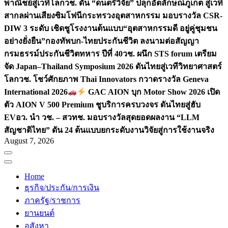
พาณิชย์สู่เวทีโลก
วช. ดัน “ดนตรีวิจัย” ปลุกอัตลักษณ์ภูเก็ต สู่เวที
สากลผ่านเสียงซิมโฟนี
กระทรวงอุตสาหกรรม มอบรางวัล CSR-
DIW 3 ระดับ เชิดชูโรงงานต้นแบบ“อุตสาหกรรมดี อยู่คู่ชุมชน
อย่างยั่งยืน”
กองทัพบก-ไทยประกันชีวิต ลงนามต่อสัญญา
กรมธรรม์ประกันชีวิตทหาร ปีที่ 40
วช. ผนึก STS forum เตรียม
จัด Japan–Thailand Symposium 2026 ดันไทยสู่เวทีวิทยาศาสตร์
โลก
วช. โชว์ศักยภาพ Thai Innovators กวาดรางวัล Geneva
International 2026
GAC AION บุก Motor Show 2026 เปิด
ตัว AION V 500 Premium ชูบริการครบวงจร ดันไทยสู่ฮับ
EV
อว. นำ วช. – สวทช. มอบรางวัลสุดยอดผลงาน “LLM
สัญชาติไทย” ดัน 24 ต้นแบบยกระดับงานวิจัยสู่การใช้งานจริง
August 7, 2026
Home
ธุรกิจ/ประกัน/การเงิน
ภาครัฐ/ราชการ
ยานยนต์
อสังหา