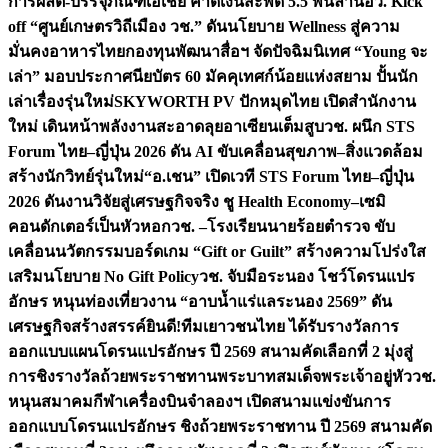
การผลิต-บรรจุภัณฑ์เอเชีย คาดเงินสะพัด 5.5 พันล้าน
อว. Kick
off “ศูนย์เกษตรวิถีเมือง วช.” ดันนโยบาย Wellness สู่ความ
มั่นคงอาหารไทย
กองทุนพัฒนาสื่อฯ จัดปัจฉิมนิเทศ “Young จะ
เล่า” มอบประกาศนียบัตร 60 มัคคุเทศก์น้อยแห่งสยาม ปั้นนัก
เล่าเรื่องรุ่นใหม่
SKYWORTH PV ปักหมุดไทย เปิดสำนักงาน
ใหม่ เดินหน้าพลังงานสะอาดลุยอาเซียนเต็มสูบ
วช. ผนึก STS
Forum ไทย–ญี่ปุ่น 2026 ดัน AI ขับเคลื่อนสุขภาพ–สิ่งแวดล้อม
สร้างนักวิทย์รุ่นใหม่
“อ.เชน” เปิดเวที STS Forum ไทย–ญี่ปุ่น
2026 ดันงานวิจัยสู่เศรษฐกิจจริง ชู Health Economy–เซมิ
คอนดักเตอร์เป็นหัวหอก
วช. –โรงเรียนนายร้อยตำรวจ ขับ
เคลื่อนนวัตกรรมบอร์ดเกม “Gift or Guilt” สร้างความโปร่งใส
เสริมนโยบาย No Gift Policy
วช. จับมือระนอง โชว์โดรนแปร
อักษร หนุนท่องเที่ยวงาน “อาบน้ำแร่แลระนอง 2569” ดัน
เศรษฐกิจสร้างสรรค์
ยินดี!ทีมเยาวชนไทย ได้รับรางวัลการ
ออกแบบแผนโดรนแปรอักษร ปี 2569 สนามคัดเลือกที่ 2 มุ่งสู่
การชิงรางวัลถ้วยพระราชทานพระบาทสมเด็จพระเจ้าอยู่หัว
วช.
หนุนสมาคมกีฬาเครื่องบินจำลองฯ เปิดสนามแข่งขันการ
ออกแบบโดรนแปรอักษร ชิงถ้วยพระราชทาน ปี 2569 สนามคัด