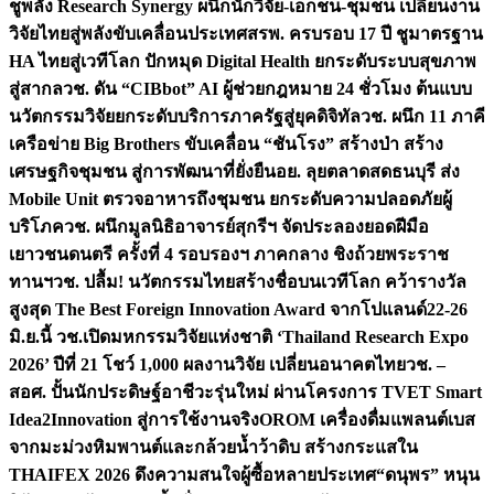
ชูพลัง Research Synergy ผนึกนักวิจัย-เอกชน-ชุมชน เปลี่ยนงาน
วิจัยไทยสู่พลังขับเคลื่อนประเทศ
สรพ. ครบรอบ 17 ปี ชูมาตรฐาน
HA ไทยสู่เวทีโลก ปักหมุด Digital Health ยกระดับระบบสุขภาพ
สู่สากล
วช. ดัน “CIBbot” AI ผู้ช่วยกฎหมาย 24 ชั่วโมง ต้นแบบ
นวัตกรรมวิจัยยกระดับบริการภาครัฐสู่ยุคดิจิทัล
วช. ผนึก 11 ภาคี
เครือข่าย Big Brothers ขับเคลื่อน “ชันโรง” สร้างป่า สร้าง
เศรษฐกิจชุมชน สู่การพัฒนาที่ยั่งยืน
อย. ลุยตลาดสดธนบุรี ส่ง
Mobile Unit ตรวจอาหารถึงชุมชน ยกระดับความปลอดภัยผู้
บริโภค
วช. ผนึกมูลนิธิอาจารย์สุกรีฯ จัดประลองยอดฝีมือ
เยาวชนดนตรี ครั้งที่ 4 รอบรองฯ ภาคกลาง ชิงถ้วยพระราช
ทานฯ
วช. ปลื้ม! นวัตกรรมไทยสร้างชื่อบนเวทีโลก คว้ารางวัล
สูงสุด The Best Foreign Innovation Award จากโปแลนด์
22-26
มิ.ย.นี้ วช.เปิดมหกรรมวิจัยแห่งชาติ ‘Thailand Research Expo
2026’ ปีที่ 21 โชว์ 1,000 ผลงานวิจัย เปลี่ยนอนาคตไทย
วช. –
สอศ. ปั้นนักประดิษฐ์อาชีวะรุ่นใหม่ ผ่านโครงการ TVET Smart
Idea2Innovation สู่การใช้งานจริง
OROM เครื่องดื่มแพลนต์เบส
จากมะม่วงหิมพานต์และกล้วยน้ำว้าดิบ สร้างกระแสใน
THAIFEX 2026 ดึงความสนใจผู้ซื้อหลายประเทศ
“ดนุพร” หนุน