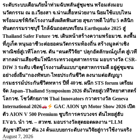
ระดับระบบเตือนภัยน้ำท่วมฉับพลันสู่ชุมชน พร้อมส่งมอบ
นวัตกรรม ณ อ.เวียงสา จ.น่าน
เสื้อหน่วยงาน นิยมใช้แบบไหน
พร้อมแชร์พิกัดโรงงานสั่งผลิต
ฟันสวย สุขภาพดี ไปกับ 5 คลินิก
ทันตกรรมราชบุรี ใกล้ฉัน
ถอดบทเรียน Earthquake 2025 สู่
Thailand Safer Future วช. เดินหน้าสร้างความพร้อม
วช. ลงพื้น
ที่ภูเก็ต หนุนอาชีวะต่อยอดนวัตกรรมท้องถิ่น สร้างมูลค่าเชิง
พาณิชย์สู่เวทีโลก
วช. ดัน “ดนตรีวิจัย” ปลุกอัตลักษณ์ภูเก็ต สู่เวที
สากลผ่านเสียงซิมโฟนี
กระทรวงอุตสาหกรรม มอบรางวัล CSR-
DIW 3 ระดับ เชิดชูโรงงานต้นแบบ“อุตสาหกรรมดี อยู่คู่ชุมชน
อย่างยั่งยืน”
กองทัพบก-ไทยประกันชีวิต ลงนามต่อสัญญา
กรมธรรม์ประกันชีวิตทหาร ปีที่ 40
วช. ผนึก STS forum เตรียม
จัด Japan–Thailand Symposium 2026 ดันไทยสู่เวทีวิทยาศาสตร์
โลก
วช. โชว์ศักยภาพ Thai Innovators กวาดรางวัล Geneva
International 2026
GAC AION บุก Motor Show 2026 เปิด
ตัว AION V 500 Premium ชูบริการครบวงจร ดันไทยสู่ฮับ
EV
อว. นำ วช. – สวทช. มอบรางวัลสุดยอดผลงาน “LLM
สัญชาติไทย” ดัน 24 ต้นแบบยกระดับงานวิจัยสู่การใช้งานจริง
August 7, 2026