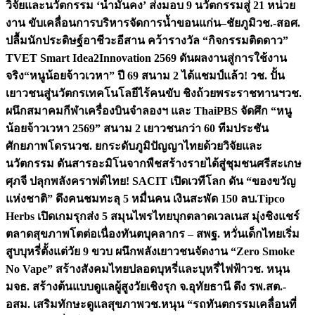
วิจัยและนวัตกรรม ‘น้ำมั่นคง’ ส่งมอบ 9 นวัตกรรมสู่ 21 หน่วย
งาน ขับเคลื่อนการบริหารจัดการน้ำขอนแก่น–ชัยภูมิ
วช.-สอศ.
ปลื้มนักประดิษฐ์อาชีวะอีสาน คว้ารางวัล “กิจกรรมติดดาว”
TVET Smart Idea2Innovation 2569 ดันผลงานสู่การใช้งาน
จริง
“หนูน้อยจ้าวเวหา” ปี 69 สนาม 2 ได้แชมป์แล้ว! วช. ปั้น
เยาวชนสู่นวัตกรเทคโนโลยีไร้คนขับ ชิงถ้วยพระราชทานฯ
วช.
ผนึกสมาคมกีฬาเครื่องบินจำลองฯ และ ThaiPBS จัดศึก “หนู
น้อยจ้าวเวหา 2569” สนาม 2 เยาวชนกว่า 60 ทีมประชัน
ศักยภาพโดรน
วช. ยกระดับภูมิปัญญาไทยด้วยวิจัยและ
นวัตกรรม ดันสารอะมิโนจากพืชสร้างรายได้สู่ชุมชนศรีสะเกษ
ศุภจี ปลุกพลังคราฟต์ไทย! SACIT เปิดเวทีโลก ดัน “ของขวัญ
แห่งชาติ” ดึงคนชมทะลุ 5 หมื่นคน เงินสะพัด 150 ลบ.
Tipco
Herbs เปิดเกมรุกส่ง 5 สมุนไพรไทยบุกตลาดเวลเนส มุ่งชิงแชร์
ตลาดสุขภาพโตต่อเนื่อง
ทันตบุคลากร – สพฐ. หวั่นเด็กไทยเริ่ม
สูบบุหรี่ตั้งแต่วัย 9 ขวบ ผนึกพลังเยาวชนจัดงาน “Zero Smoke
No Vape” สร้างสังคมไทยปลอดบุหรี่และบุหรี่ไฟฟ้า
วช. หนุน
มจธ. สร้างต้นแบบดูแลผู้สูงวัยเชิงรุก จ.อุทัยธานี ดึง รพ.สต.-
อสม. เสริมทักษะดูแลสุขภาพ
วช.หนุน “รถทันตกรรมเคลื่อนที่