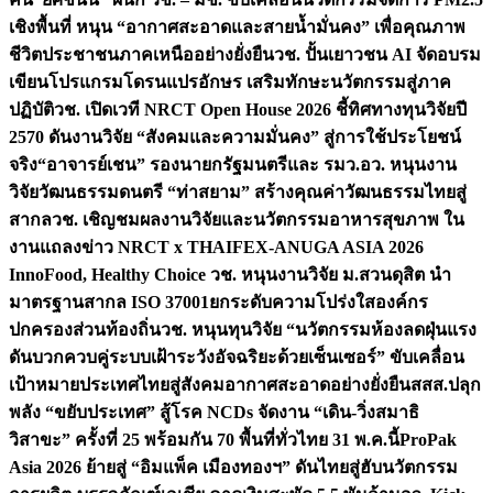
เชิงพื้นที่ หนุน “อากาศสะอาดและสายน้ำมั่นคง” เพื่อคุณภาพ
ชีวิตประชาชนภาคเหนืออย่างยั่งยืน
วช. ปั้นเยาวชน AI จัดอบรม
เขียนโปรแกรมโดรนแปรอักษร เสริมทักษะนวัตกรรมสู่ภาค
ปฏิบัติ
วช. เปิดเวที NRCT Open House 2026 ชี้ทิศทางทุนวิจัยปี
2570 ดันงานวิจัย “สังคมและความมั่นคง” สู่การใช้ประโยชน์
จริง
“อาจารย์เชน” รองนายกรัฐมนตรีและ รมว.อว. หนุนงาน
วิจัยวัฒนธรรมดนตรี “ท่าสยาม” สร้างคุณค่าวัฒนธรรมไทยสู่
สากล
วช. เชิญชมผลงานวิจัยและนวัตกรรมอาหารสุขภาพ ใน
งานแถลงข่าว NRCT x THAIFEX-ANUGA ASIA 2026
InnoFood, Healthy Choice
วช. หนุนงานวิจัย ม.สวนดุสิต นำ
มาตรฐานสากล ISO 37001ยกระดับความโปร่งใสองค์กร
ปกครองส่วนท้องถิ่น
วช. หนุนทุนวิจัย “นวัตกรรมห้องลดฝุ่นแรง
ดันบวกควบคู่ระบบเฝ้าระวังอัจฉริยะด้วยเซ็นเซอร์” ขับเคลื่อน
เป้าหมายประเทศไทยสู่สังคมอากาศสะอาดอย่างยั่งยืน
สสส.ปลุก
พลัง “ขยับประเทศ” สู้โรค NCDs จัดงาน “เดิน-วิ่งสมาธิ
วิสาขะ” ครั้งที่ 25 พร้อมกัน 70 พื้นที่ทั่วไทย 31 พ.ค.นี้
ProPak
Asia 2026 ย้ายสู่ “อิมแพ็ค เมืองทองฯ” ดันไทยสู่ฮับนวัตกรรม