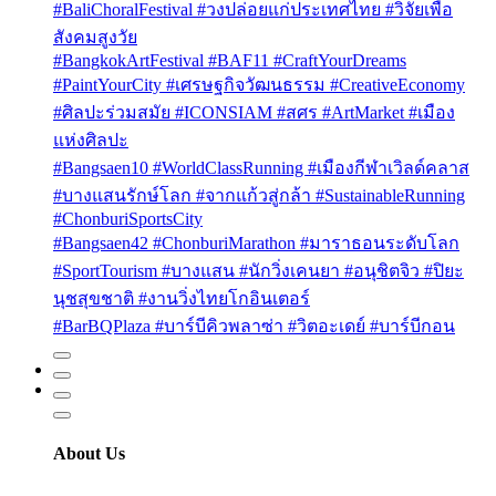
#BaliChoralFestival #วงปล่อยแก่ประเทศไทย #วิจัยเพื่อ
สังคมสูงวัย
#BangkokArtFestival #BAF11 #CraftYourDreams
#PaintYourCity #เศรษฐกิจวัฒนธรรม #CreativeEconomy
#ศิลปะร่วมสมัย #ICONSIAM #สศร #ArtMarket #เมือง
แห่งศิลปะ
#Bangsaen10 #WorldClassRunning #เมืองกีฬาเวิลด์คลาส
#บางแสนรักษ์โลก #จากแก้วสู่กล้า #SustainableRunning
#ChonburiSportsCity
#Bangsaen42 #ChonburiMarathon #มาราธอนระดับโลก
#SportTourism #บางแสน #นักวิ่งเคนยา #อนุชิตจิว #ปิยะ
นุชสุขชาติ #งานวิ่งไทยโกอินเตอร์
#BarBQPlaza #บาร์บีคิวพลาซ่า #วิตอะเดย์ #บาร์บีกอน
About Us