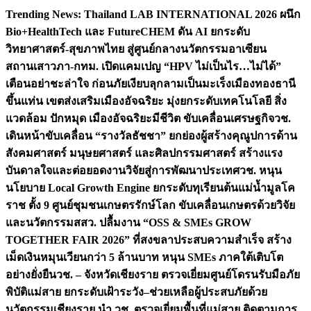
Skip
Trending News:
Thailand LAB INTERNATIONAL 2026 ผนึก
to
Bio+HealthTech และ FutureCHEM ดัน AI ยกระดับ
content
วิทยาศาสตร์-สุขภาพไทย สู่ศูนย์กลางนวัตกรรมอาเซียน
สถานเสาวภา-กทม. เปิดแคมเปญ “HPV ไม่เป็นไร…ไม่ได้”
เตือนอย่าชะล่าใจ ก่อนภัยเงียบลุกลามเป็นมะเร็ง
เมืองทองธานี
ขึ้นแท่น เขตส่งเสริมเมืองอัจฉริยะ มุ่งยกระดับเทคโนโลยี สิ่ง
แวดล้อม ปักหมุด เมืองอัจฉริยะมีชีวิต ขับเคลื่อนเศรษฐกิจ
วช.
เดินหน้าขับเคลื่อน “รางวัลธัชชา” ยกย่องผู้สร้างคุณูปการด้าน
สังคมศาสตร์ มนุษยศาสตร์ และศิลปกรรมศาสตร์ สร้างแรง
บันดาลใจและต่อยอดงานวิจัยสู่การพัฒนาประเทศ
วช. หนุน
นโยบาย Local Growth Engine ยกระดับทุเรียนต้นแม่น้ำมูลโค
ราช ตั้ง 9 ศูนย์ชุมชนเกษตรรักษ์โลก ขับเคลื่อนเกษตรด้วยวิจัย
และนวัตกรรม
สสว. ปลื้มงาน “OSS & SMEs GROW
TOGETHER FAIR 2026” ที่สงขลาประสบความสำเร็จ สร้าง
เม็ดเงินหมุนเวียนกว่า 5 ล้านบาท หนุน SMEs ภาคใต้เติบโต
อย่างยั่งยืน
วช. – จังหวัดเชียงราย ตรวจเยี่ยมศูนย์โดรนรับมือภัย
พิบัติแม่สาย ยกระดับเฝ้าระวัง–ช่วยเหลือผู้ประสบภัยด้วย
นวัตกรรม
เชียงราย นำ วช. ตรวจเยี่ยมพื้นที่แม่สาย ติดตามการ