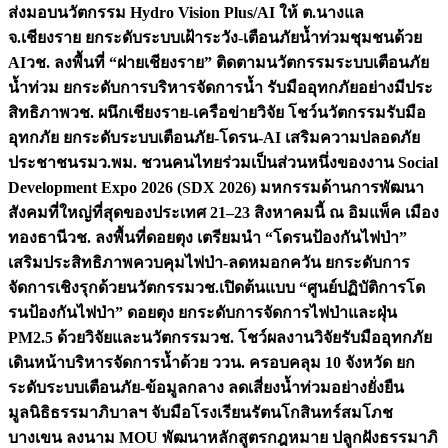
ส่งมอบนวัตกรรม Hydro Vision Plus/AI ให้ ต.นางแล
จ.เชียงราย ยกระดับระบบเฝ้าระวัง-เตือนภัยน้ำท่วมชุมชนด้วย
AI
วช. ลงพื้นที่ “ฝายเชียงราย” ติดตามนวัตกรรมระบบเตือนภัย
น้ำท่วม ยกระดับการบริหารจัดการน้ำ รับมืออุทกภัยอย่างมีประ
สิทธิภาพ
วช. ผนึกเชียงราย-เครือข่ายวิจัย โชว์นวัตกรรมรับมือ
อุทกภัย ยกระดับระบบเตือนภัย-โดรน-AI เสริมความปลอดภัย
ประชาชน
รมว.พม. ชวนคนไทยร่วมเป็นส่วนหนึ่งของงาน Social
Development Expo 2026 (SDX 2026) มหกรรมด้านการพัฒนา
สังคมที่ใหญ่ที่สุดของประเทศ 21–23 สิงหาคมนี้ ณ อิมแพ็ค เมือง
ทองธานี
วช. ลงพื้นที่ดอยตุง เตรียมนำ “โดรนป้องกันไฟป่า”
เสริมประสิทธิภาพควบคุมไฟป่า-ลดหมอกควัน ยกระดับการ
จัดการเชิงรุกด้วยนวัตกรรม
วช.เปิดต้นแบบ “ศูนย์ปฏิบัติการโด
รนป้องกันไฟป่า” ดอยตุง ยกระดับการจัดการไฟป่าและฝุ่น
PM2.5 ด้วยวิจัยและนวัตกรรม
วช. โชว์ผลงานวิจัยรับมืออุทกภัย
เดินหน้าบริหารจัดการน้ำด้วย ววน. ครอบคลุม 10 จังหวัด ยก
ระดับระบบเตือนภัย-ข้อมูลกลาง ลดเสี่ยงน้ำท่วมอย่างยั่งยืน
มูลนิธิธรรมาภิบาลฯ จับมือโรงเรียนรัตนโกสินทร์สมโภช
บางเขน ลงนาม MOU พัฒนาหลักสูตรกฎหมาย ปลูกฝังธรรมาภิ