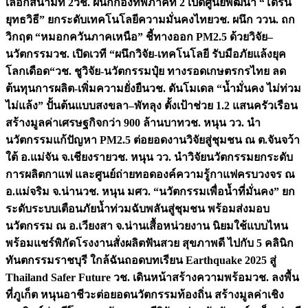
เลือกสนามที่ 2
วช. ผนึกกองทัพภาคที่ 2 เปิดศูนย์พัฒนา “โดรน
ยุทธวิธี” ยกระดับเทคโนโลยีความมั่นคงไทย
วช. ผนึก ววน. ถก
วิกฤต “หมอกควันภาคเหนือ” ชี้ทางออก PM2.5 ด้วยวิจัย–
นวัตกรรม
วช. เปิดเวที “ผนึกวิจัย-เทคโนโลยี รับมือภัยแล้งยุค
โลกเดือด“
วช. ชูวิจัย-นวัตกรรมปุ๋ย ทางรอดเกษตรกรไทย ลด
ต้นทุนการผลิต-เพิ่มความยั่งยืน
วช. ดันโมเดล “น้ำมั่นคง ไม่ท่วม
ไม่แล้ง” ปั้นต้นแบบสงขลา–พัทลุง ตั้งเป้าช่วย 1.2 แสนครัวเรือน
สร้างมูลค่าเศรษฐกิจกว่า 900 ล้านบาท
วช. หนุน วว. นำ
นวัตกรรมแก้ปัญหา PM2.5 ต่อยอดงานวิจัยสู่ชุมชน ณ ต.จันจว้า
ใต้ อ.แม่จัน จ.เชียงราย
วช. หนุน วว. นำวิจัยนวัตกรรมยกระดับ
การผลิตกาแฟ และศูนย์ถ่ายทอดองค์ความรู้กาแฟครบวงจร ณ
อ.แม่จริม จ.น่าน
วช. หนุน มศว. “นวัตกรรมเพื่อน้ำที่มั่นคง” ยก
ระดับระบบเตือนภัยน้ำท่วมฉับพลันสู่ชุมชน พร้อมส่งมอบ
นวัตกรรม ณ อ.เวียงสา จ.น่าน
เสื้อหน่วยงาน นิยมใช้แบบไหน
พร้อมแชร์พิกัดโรงงานสั่งผลิต
ฟันสวย สุขภาพดี ไปกับ 5 คลินิก
ทันตกรรมราชบุรี ใกล้ฉัน
ถอดบทเรียน Earthquake 2025 สู่
Thailand Safer Future วช. เดินหน้าสร้างความพร้อม
วช. ลงพื้น
ที่ภูเก็ต หนุนอาชีวะต่อยอดนวัตกรรมท้องถิ่น สร้างมูลค่าเชิง