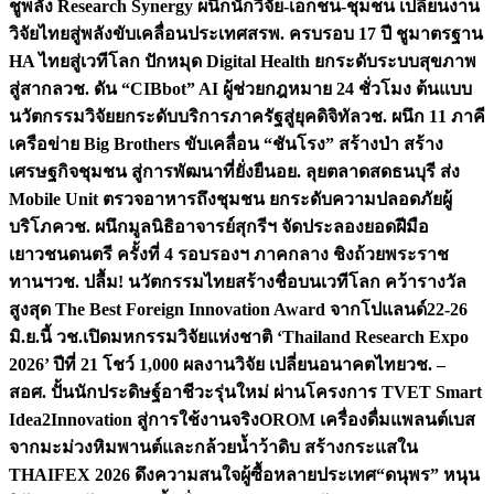
ชูพลัง Research Synergy ผนึกนักวิจัย-เอกชน-ชุมชน เปลี่ยนงาน
วิจัยไทยสู่พลังขับเคลื่อนประเทศ
สรพ. ครบรอบ 17 ปี ชูมาตรฐาน
HA ไทยสู่เวทีโลก ปักหมุด Digital Health ยกระดับระบบสุขภาพ
สู่สากล
วช. ดัน “CIBbot” AI ผู้ช่วยกฎหมาย 24 ชั่วโมง ต้นแบบ
นวัตกรรมวิจัยยกระดับบริการภาครัฐสู่ยุคดิจิทัล
วช. ผนึก 11 ภาคี
เครือข่าย Big Brothers ขับเคลื่อน “ชันโรง” สร้างป่า สร้าง
เศรษฐกิจชุมชน สู่การพัฒนาที่ยั่งยืน
อย. ลุยตลาดสดธนบุรี ส่ง
Mobile Unit ตรวจอาหารถึงชุมชน ยกระดับความปลอดภัยผู้
บริโภค
วช. ผนึกมูลนิธิอาจารย์สุกรีฯ จัดประลองยอดฝีมือ
เยาวชนดนตรี ครั้งที่ 4 รอบรองฯ ภาคกลาง ชิงถ้วยพระราช
ทานฯ
วช. ปลื้ม! นวัตกรรมไทยสร้างชื่อบนเวทีโลก คว้ารางวัล
สูงสุด The Best Foreign Innovation Award จากโปแลนด์
22-26
มิ.ย.นี้ วช.เปิดมหกรรมวิจัยแห่งชาติ ‘Thailand Research Expo
2026’ ปีที่ 21 โชว์ 1,000 ผลงานวิจัย เปลี่ยนอนาคตไทย
วช. –
สอศ. ปั้นนักประดิษฐ์อาชีวะรุ่นใหม่ ผ่านโครงการ TVET Smart
Idea2Innovation สู่การใช้งานจริง
OROM เครื่องดื่มแพลนต์เบส
จากมะม่วงหิมพานต์และกล้วยน้ำว้าดิบ สร้างกระแสใน
THAIFEX 2026 ดึงความสนใจผู้ซื้อหลายประเทศ
“ดนุพร” หนุน