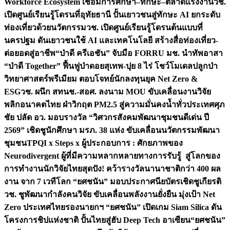
Workforce Ecosystem เชื่อมการศึกษา–ทักษะ–ตลาดแรงงาน
วช.
เปิดศูนย์เรียนรู้โดรนที่อุทัยธานี ปั้นเยาวชนสู่ทักษะ AI ยกระดับ
ท่องเที่ยวด้วยนวัตกรรม
วช. เปิดศูนย์เรียนรู้โดรนต้นแบบที่
นครปฐม ดันเยาวชนใช้ AI และเทคโนโลยี สร้างสื่อท่องเที่ยว-
ต่อยอดสู่อาชีพ
“ป่าดี ครีเอชัน” จับมือ FORRU มช. นำทัพอาสา
“ป่าดี Together” ฟื้นฟูป่าดอยสุเทพ-ปุย 8 ไร่ โชว์โมเดลปลูกป่า
วิทยาศาสตร์พรีเมียม ตอบโจทย์นักลงทุนยุค Net Zero &
ESG
วช. ผนึก สทนช.-สอศ. ลงนาม MOU ขับเคลื่อนงานวิจัย
พลิกอนาคตไทย ฝ่าวิกฤต PM2.5 สู่ความมั่นคงน้ำทั่วประเทศ
ศุภ
ชัย ปลัด อว. มอบรางวัล “วิศวกรสังคมพัฒนาชุมชนดีเด่น ปี
2569” เชิดชูนักศึกษา มรภ. 38 แห่ง ขับเคลื่อนนวัตกรรมพัฒนา
ชุมชน
TPQI x Steps x ผู้ประกอบการ : ศักยภาพของ
Neurodivergent ผู้ที่มีความหลากหลายทางการรับรู้ สู่โลกของ
การทำงาน
นักวิจัยไทยสุดปัง! คว้ารางวัลนานาชาติกว่า 400 ผล
งาน จาก 7 เวทีโลก “ยศชนัน” มอบประกาศนียบัตรเชิดชูเกียรติ
วช. ชูพัฒนากำลังคนวิจัย ขับเคลื่อนพลังงานยั่งยืน มุ่งเป้า Net
Zero ประเทศไทย
รองนายกฯ “ยศชนัน” เปิดเกม Siam Silica ดัน
โครงการชิปแห่งชาติ ปั้นไทยสู่ฮับ Deep Tech อาเซียน
“ยศชนัน”