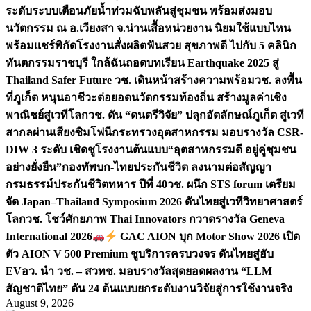
ระดับระบบเตือนภัยน้ำท่วมฉับพลันสู่ชุมชน พร้อมส่งมอบ
นวัตกรรม ณ อ.เวียงสา จ.น่าน
เสื้อหน่วยงาน นิยมใช้แบบไหน
พร้อมแชร์พิกัดโรงงานสั่งผลิต
ฟันสวย สุขภาพดี ไปกับ 5 คลินิก
ทันตกรรมราชบุรี ใกล้ฉัน
ถอดบทเรียน Earthquake 2025 สู่
Thailand Safer Future วช. เดินหน้าสร้างความพร้อม
วช. ลงพื้น
ที่ภูเก็ต หนุนอาชีวะต่อยอดนวัตกรรมท้องถิ่น สร้างมูลค่าเชิง
พาณิชย์สู่เวทีโลก
วช. ดัน “ดนตรีวิจัย” ปลุกอัตลักษณ์ภูเก็ต สู่เวที
สากลผ่านเสียงซิมโฟนี
กระทรวงอุตสาหกรรม มอบรางวัล CSR-
DIW 3 ระดับ เชิดชูโรงงานต้นแบบ“อุตสาหกรรมดี อยู่คู่ชุมชน
อย่างยั่งยืน”
กองทัพบก-ไทยประกันชีวิต ลงนามต่อสัญญา
กรมธรรม์ประกันชีวิตทหาร ปีที่ 40
วช. ผนึก STS forum เตรียม
จัด Japan–Thailand Symposium 2026 ดันไทยสู่เวทีวิทยาศาสตร์
โลก
วช. โชว์ศักยภาพ Thai Innovators กวาดรางวัล Geneva
International 2026
GAC AION บุก Motor Show 2026 เปิด
ตัว AION V 500 Premium ชูบริการครบวงจร ดันไทยสู่ฮับ
EV
อว. นำ วช. – สวทช. มอบรางวัลสุดยอดผลงาน “LLM
สัญชาติไทย” ดัน 24 ต้นแบบยกระดับงานวิจัยสู่การใช้งานจริง
August 9, 2026