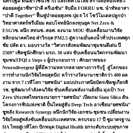
นครปฐม ดันเยาวชนใช้ AI และเทคโนโลยี สร้างสื่อท่องเที่ยว-
ต่อยอดสู่อาชีพ
“ป่าดี ครีเอชัน” จับมือ FORRU มช. นำทัพอาสา
“ป่าดี Together” ฟื้นฟูป่าดอยสุเทพ-ปุย 8 ไร่ โชว์โมเดลปลูกป่า
วิทยาศาสตร์พรีเมียม ตอบโจทย์นักลงทุนยุค Net Zero &
ESG
วช. ผนึก สทนช.-สอศ. ลงนาม MOU ขับเคลื่อนงานวิจัย
พลิกอนาคตไทย ฝ่าวิกฤต PM2.5 สู่ความมั่นคงน้ำทั่วประเทศ
ศุภ
ชัย ปลัด อว. มอบรางวัล “วิศวกรสังคมพัฒนาชุมชนดีเด่น ปี
2569” เชิดชูนักศึกษา มรภ. 38 แห่ง ขับเคลื่อนนวัตกรรมพัฒนา
ชุมชน
TPQI x Steps x ผู้ประกอบการ : ศักยภาพของ
Neurodivergent ผู้ที่มีความหลากหลายทางการรับรู้ สู่โลกของ
การทำงาน
นักวิจัยไทยสุดปัง! คว้ารางวัลนานาชาติกว่า 400 ผล
งาน จาก 7 เวทีโลก “ยศชนัน” มอบประกาศนียบัตรเชิดชูเกียรติ
วช. ชูพัฒนากำลังคนวิจัย ขับเคลื่อนพลังงานยั่งยืน มุ่งเป้า Net
Zero ประเทศไทย
รองนายกฯ “ยศชนัน” เปิดเกม Siam Silica ดัน
โครงการชิปแห่งชาติ ปั้นไทยสู่ฮับ Deep Tech อาเซียน
“ยศชนัน”
ชูพลัง Research Synergy ผนึกนักวิจัย-เอกชน-ชุมชน เปลี่ยนงาน
วิจัยไทยสู่พลังขับเคลื่อนประเทศ
สรพ. ครบรอบ 17 ปี ชูมาตรฐาน
HA ไทยสู่เวทีโลก ปักหมุด Digital Health ยกระดับระบบสุขภาพ