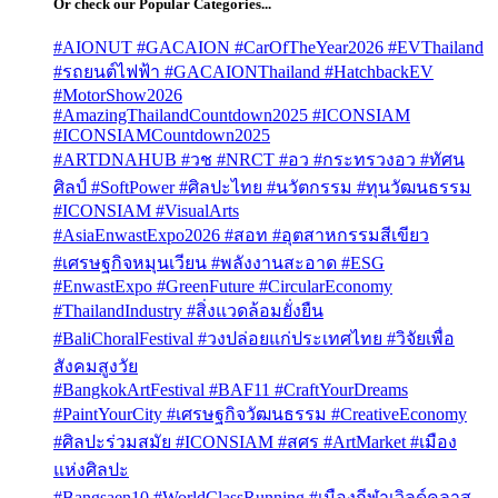
Or check our Popular Categories...
#AIONUT #GACAION #CarOfTheYear2026 #EVThailand
#รถยนต์ไฟฟ้า #GACAIONThailand #HatchbackEV
#MotorShow2026
#AmazingThailandCountdown2025 #ICONSIAM
#ICONSIAMCountdown2025
#ARTDNAHUB #วช #NRCT #อว #กระทรวงอว #ทัศน
ศิลป์ #SoftPower #ศิลปะไทย #นวัตกรรม #ทุนวัฒนธรรม
#ICONSIAM #VisualArts
#AsiaEnwastExpo2026 #สอท #อุตสาหกรรมสีเขียว
#เศรษฐกิจหมุนเวียน #พลังงานสะอาด #ESG
#EnwastExpo #GreenFuture #CircularEconomy
#ThailandIndustry #สิ่งแวดล้อมยั่งยืน
#BaliChoralFestival #วงปล่อยแก่ประเทศไทย #วิจัยเพื่อ
สังคมสูงวัย
#BangkokArtFestival #BAF11 #CraftYourDreams
#PaintYourCity #เศรษฐกิจวัฒนธรรม #CreativeEconomy
#ศิลปะร่วมสมัย #ICONSIAM #สศร #ArtMarket #เมือง
แห่งศิลปะ
#Bangsaen10 #WorldClassRunning #เมืองกีฬาเวิลด์คลาส