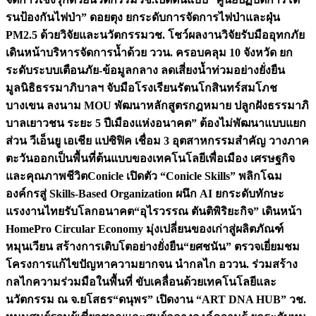
รนป้องกันไฟป่า” ดอยตุง ยกระดับการจัดการไฟป่าและฝุ่น
PM2.5 ด้วยวิจัยและนวัตกรรม
วช. โชว์ผลงานวิจัยรับมืออุทกภัย
เดินหน้าบริหารจัดการน้ำด้วย ววน. ครอบคลุม 10 จังหวัด ยก
ระดับระบบเตือนภัย-ข้อมูลกลาง ลดเสี่ยงน้ำท่วมอย่างยั่งยืน
มูลนิธิธรรมาภิบาลฯ จับมือโรงเรียนรัตนโกสินทร์สมโภช
บางเขน ลงนาม MOU พัฒนาหลักสูตรกฎหมาย ปลูกฝังธรรมาภิ
บาลเยาวชน ระยะ 5 ปี
เมืองแห่งอนาคต” ต้องไม่พัฒนาแบบแยก
ส่วน วีเอ็นยู เอเชีย แปซิฟิค เชื่อม 3 อุตสาหกรรมสำคัญ วางภาค
ตะวันออกเป็นพื้นที่ต้นแบบของเทคโนโลยีเพื่อเมือง เศรษฐกิจ
และคุณภาพชีวิต
Conicle เปิดตัว “Conicle Skills” พลิกโฉม
องค์กรสู่ Skills-Based Organization ผนึก AI ยกระดับทักษะ
แรงงานไทยรับโลกอนาคต
“อุไรวรรณ ตันติพิริยะกิจ” เดินหน้า
HomePro Circular Economy มุ่งเปลี่ยนของเก่าสู่ผลิตภัณฑ์
หมุนเวียน สร้างการเติบโตอย่างยั่งยืน
“ยศชนัน” ตรวจเยี่ยมชม
โครงการแก้ไขปัญหาความยากจน นำกลไก อววน. ร่วมสร้าง
กลไกความร่วมมือในพื้นที่ ขับเคลื่อนด้วยเทคโนโลยีและ
นวัตกรรม ณ จ.ยโสธร
“ดนุพร” เปิดงาน “ART DNA HUB” วช.