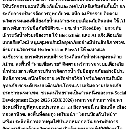
ใช้นวัตกรรมแผนที่เสี่ยงภัยน้ำและเทคโนโลยีเสริมคันกั้นน้ำ ยก
ระดับการบริหารจัดการอุทกภัย
วช. ผนึก จ.เชียงราย ติดตาม
นวัตกรรมแผนที่เสี่ยงภัยน้ำแม่สาย-ระบบเตือนภัยดินถล่ม ใช้ AI
ยกระดับการรับมือภัยพิบัติ
วช. – มช. นำ “FloodBoy” ยกระดับ
เฝ้าระวังน้ำท่วมเชียงราย ใช้ Blockchain และ AI แจ้งเตือนภัย
แบบเรียลไทม์ หนุนชุมชนรับมืออุทกภัยอย่างมีประสิทธิภาพ
วช.
ส่งมอบนวัตกรรม Hydro Vision Plus/AI ให้ ต.นางแล
จ.เชียงราย ยกระดับระบบเฝ้าระวัง-เตือนภัยน้ำท่วมชุมชนด้วย
AI
วช. ลงพื้นที่ “ฝายเชียงราย” ติดตามนวัตกรรมระบบเตือนภัย
น้ำท่วม ยกระดับการบริหารจัดการน้ำ รับมืออุทกภัยอย่างมีประ
สิทธิภาพ
วช. ผนึกเชียงราย-เครือข่ายวิจัย โชว์นวัตกรรมรับมือ
อุทกภัย ยกระดับระบบเตือนภัย-โดรน-AI เสริมความปลอดภัย
ประชาชน
รมว.พม. ชวนคนไทยร่วมเป็นส่วนหนึ่งของงาน Social
Development Expo 2026 (SDX 2026) มหกรรมด้านการพัฒนา
สังคมที่ใหญ่ที่สุดของประเทศ 21–23 สิงหาคมนี้ ณ อิมแพ็ค เมือง
ทองธานี
วช. ลงพื้นที่ดอยตุง เตรียมนำ “โดรนป้องกันไฟป่า”
เสริมประสิทธิภาพควบคุมไฟป่า-ลดหมอกควัน ยกระดับการ
จัดการเชิงรุกด้วยนวัตกรรม
วช.เปิดต้นแบบ “ศูนย์ปฏิบัติการโด