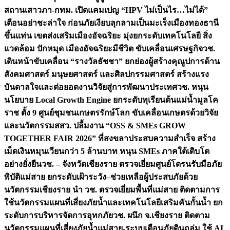
สถานเสาวภา-กทม. เปิดแคมเปญ “HPV ไม่เป็นไร…ไม่ได้”
เตือนอย่าชะล่าใจ ก่อนภัยเงียบลุกลามเป็นมะเร็ง
เมืองทองธานี
ขึ้นแท่น เขตส่งเสริมเมืองอัจฉริยะ มุ่งยกระดับเทคโนโลยี สิ่ง
แวดล้อม ปักหมุด เมืองอัจฉริยะมีชีวิต ขับเคลื่อนเศรษฐกิจ
วช.
เดินหน้าขับเคลื่อน “รางวัลธัชชา” ยกย่องผู้สร้างคุณูปการด้าน
สังคมศาสตร์ มนุษยศาสตร์ และศิลปกรรมศาสตร์ สร้างแรง
บันดาลใจและต่อยอดงานวิจัยสู่การพัฒนาประเทศ
วช. หนุน
นโยบาย Local Growth Engine ยกระดับทุเรียนต้นแม่น้ำมูลโค
ราช ตั้ง 9 ศูนย์ชุมชนเกษตรรักษ์โลก ขับเคลื่อนเกษตรด้วยวิจัย
และนวัตกรรม
สสว. ปลื้มงาน “OSS & SMEs GROW
TOGETHER FAIR 2026” ที่สงขลาประสบความสำเร็จ สร้าง
เม็ดเงินหมุนเวียนกว่า 5 ล้านบาท หนุน SMEs ภาคใต้เติบโต
อย่างยั่งยืน
วช. – จังหวัดเชียงราย ตรวจเยี่ยมศูนย์โดรนรับมือภัย
พิบัติแม่สาย ยกระดับเฝ้าระวัง–ช่วยเหลือผู้ประสบภัยด้วย
นวัตกรรม
เชียงราย นำ วช. ตรวจเยี่ยมพื้นที่แม่สาย ติดตามการ
ใช้นวัตกรรมแผนที่เสี่ยงภัยน้ำและเทคโนโลยีเสริมคันกั้นน้ำ ยก
ระดับการบริหารจัดการอุทกภัย
วช. ผนึก จ.เชียงราย ติดตาม
นวัตกรรมแผนที่เสี่ยงภัยน้ำแม่สาย-ระบบเตือนภัยดินถล่ม ใช้ AI