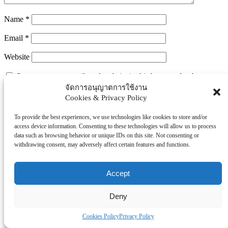
Name
*
Email
*
Website
Save my name, email, and website in this browser for the next
time I comment.
จัดการอนุญาตการใช้งาน
Cookies & Privacy Policy
To provide the best experiences, we use technologies like cookies to store and/or
Search
access device information. Consenting to these technologies will allow us to process
Search
data such as browsing behavior or unique IDs on this site. Not consenting or
withdrawing consent, may adversely affect certain features and functions.
Explore Topics
Thaiworldtoday
Accept
Uncategorized
การศึกษา
Deny
ธุรกิจ/ประกัน/การเงิน
Cookies Policy
Privacy Policy
บันเทิง/กีฬา