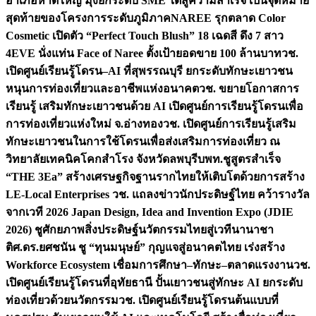
อำเภอหาดใหญ่ มุ่งยกระดับ SME ใต้สู่ความสำเร็จ เป็นจุดหมาย
สุดท้ายของโครงการระดับภูมิภาค
NAREE รุกตลาด Color
Cosmetic เปิดตัว “Perfect Touch Blush” 18 เฉดสี ดึง 7 สาว
4EVE นั่งแท่น Face of Naree ตั้งเป้ายอดขาย 100 ล้านบาท
วช.
เปิดศูนย์เรียนรู้โดรน–AI ที่สุพรรณบุรี ยกระดับทักษะเยาวชน
หนุนการท่องเที่ยวและอาชีพแห่งอนาคต
วช. ขยายโอกาสการ
เรียนรู้ เสริมทักษะเยาวชนด้วย AI เปิดศูนย์การเรียนรู้โดรนเพื่อ
การท่องเที่ยวแห่งใหม่ จ.อ่างทอง
วช. เปิดศูนย์การเรียนรู้เสริม
ทักษะเยาวชนในการใช้โดรนเพื่อส่งเสริมการท่องเที่ยว ณ
วิทยาลัยเทคนิคโคกสำโรง จังหวัดลพบุรี
บพท.ชูสูตรสำเร็จ
“THE 3Ea” สร้างเศรษฐกิจฐานรากไทยให้เติบโตด้วยการสร้าง
LE-Local Enterprises
วช. แถลงข่าวนักประดิษฐ์ไทย คว้ารางวัล
จากเวที 2026 Japan Design, Idea and Invention Expo (JDIE
2026) ชูศักยภาพสิ่งประดิษฐ์นวัตกรรมไทยสู่เวทีนานาชา
ติ
ศ.ดร.ยศชนัน ชู “ทุนมนุษย์” กุญแจสู่อนาคตไทย เร่งสร้าง
Workforce Ecosystem เชื่อมการศึกษา–ทักษะ–ตลาดแรงงาน
วช.
เปิดศูนย์เรียนรู้โดรนที่อุทัยธานี ปั้นเยาวชนสู่ทักษะ AI ยกระดับ
ท่องเที่ยวด้วยนวัตกรรม
วช. เปิดศูนย์เรียนรู้โดรนต้นแบบที่