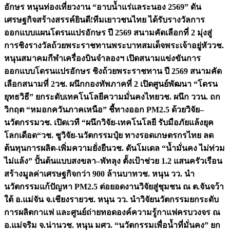
อักษร หนุนท่องเที่ยวงาน “อาบน้ำแร่แลระนอง 2569” ดัน
เศรษฐกิจสร้างสรรค์
ยินดี!ทีมเยาวชนไทย ได้รับรางวัลการ
ออกแบบแผนโดรนแปรอักษร ปี 2569 สนามคัดเลือกที่ 2 มุ่งสู่
การชิงรางวัลถ้วยพระราชทานพระบาทสมเด็จพระเจ้าอยู่หัว
วช.
หนุนสมาคมกีฬาเครื่องบินจำลองฯ เปิดสนามแข่งขันการ
ออกแบบโดรนแปรอักษร ชิงถ้วยพระราชทาน ปี 2569 สนามคัด
เลือกสนามที่ 2
วช. ผนึกกองทัพภาคที่ 2 เปิดศูนย์พัฒนา “โดรน
ยุทธวิธี” ยกระดับเทคโนโลยีความมั่นคงไทย
วช. ผนึก ววน. ถก
วิกฤต “หมอกควันภาคเหนือ” ชี้ทางออก PM2.5 ด้วยวิจัย–
นวัตกรรม
วช. เปิดเวที “ผนึกวิจัย-เทคโนโลยี รับมือภัยแล้งยุค
โลกเดือด“
วช. ชูวิจัย-นวัตกรรมปุ๋ย ทางรอดเกษตรกรไทย ลด
ต้นทุนการผลิต-เพิ่มความยั่งยืน
วช. ดันโมเดล “น้ำมั่นคง ไม่ท่วม
ไม่แล้ง” ปั้นต้นแบบสงขลา–พัทลุง ตั้งเป้าช่วย 1.2 แสนครัวเรือน
สร้างมูลค่าเศรษฐกิจกว่า 900 ล้านบาท
วช. หนุน วว. นำ
นวัตกรรมแก้ปัญหา PM2.5 ต่อยอดงานวิจัยสู่ชุมชน ณ ต.จันจว้า
ใต้ อ.แม่จัน จ.เชียงราย
วช. หนุน วว. นำวิจัยนวัตกรรมยกระดับ
การผลิตกาแฟ และศูนย์ถ่ายทอดองค์ความรู้กาแฟครบวงจร ณ
อ.แม่จริม จ.น่าน
วช. หนุน มศว. “นวัตกรรมเพื่อน้ำที่มั่นคง” ยก