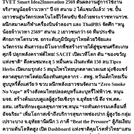
TVET Smart Idea2Innovation 2569 ดันผลงานสู่การใช้งาน
จริง
“หนูน้อยจ้าวเวหา” ปี 69 สนาม 2 ได้แชมป์แล้ว! วช. ปั้น
เยาวชนสู่นวัตกรเทคโนโลยีไร้คนขับ ชิงถ้วยพระราชทานฯ
วช.
ผนึกสมาคมกีฬาเครื่องบินจำลองฯ และ ThaiPBS จัดศึก “หนู
น้อยจ้าวเวหา 2569” สนาม 2 เยาวชนกว่า 60 ทีมประชัน
ศักยภาพโดรน
วช. ยกระดับภูมิปัญญาไทยด้วยวิจัยและ
นวัตกรรม ดันสารอะมิโนจากพืชสร้างรายได้สู่ชุมชนศรีสะเกษ
ศุภจี ปลุกพลังคราฟต์ไทย! SACIT เปิดเวทีโลก ดัน “ของขวัญ
แห่งชาติ” ดึงคนชมทะลุ 5 หมื่นคน เงินสะพัด 150 ลบ.
Tipco
Herbs เปิดเกมรุกส่ง 5 สมุนไพรไทยบุกตลาดเวลเนส มุ่งชิงแชร์
ตลาดสุขภาพโตต่อเนื่อง
ทันตบุคลากร – สพฐ. หวั่นเด็กไทยเริ่ม
สูบบุหรี่ตั้งแต่วัย 9 ขวบ ผนึกพลังเยาวชนจัดงาน “Zero Smoke
No Vape” สร้างสังคมไทยปลอดบุหรี่และบุหรี่ไฟฟ้า
วช. หนุน
มจธ. สร้างต้นแบบดูแลผู้สูงวัยเชิงรุก จ.อุทัยธานี ดึง รพ.สต.-
อสม. เสริมทักษะดูแลสุขภาพ
วช.หนุน “รถทันตกรรมเคลื่อนที่
อัจฉริยะ” เพิ่มโอกาสเข้าถึงบริการสุขภาพช่องปาก ผู้สูงวัย-กลุ่ม
เปราะบาง จ.อุทัยธานี
ผนึก 5 ภาคี “Beat the Pressure” สู้ภัยเงียบ
ความดันโลหิตสูง เปิด Dashboard แห่งชาติคุมโรคทั่วไทย
“แสน