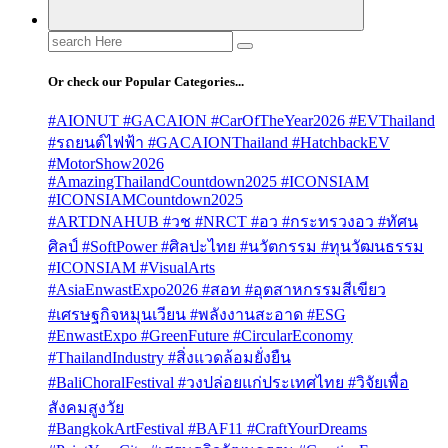
Search
for:
Or check our Popular Categories...
#AIONUT #GACAION #CarOfTheYear2026 #EVThailand
#รถยนต์ไฟฟ้า #GACAIONThailand #HatchbackEV
#MotorShow2026
#AmazingThailandCountdown2025 #ICONSIAM
#ICONSIAMCountdown2025
#ARTDNAHUB #วช #NRCT #อว #กระทรวงอว #ทัศน
ศิลป์ #SoftPower #ศิลปะไทย #นวัตกรรม #ทุนวัฒนธรรม
#ICONSIAM #VisualArts
#AsiaEnwastExpo2026 #สอท #อุตสาหกรรมสีเขียว
#เศรษฐกิจหมุนเวียน #พลังงานสะอาด #ESG
#EnwastExpo #GreenFuture #CircularEconomy
#ThailandIndustry #สิ่งแวดล้อมยั่งยืน
#BaliChoralFestival #วงปล่อยแก่ประเทศไทย #วิจัยเพื่อ
สังคมสูงวัย
#BangkokArtFestival #BAF11 #CraftYourDreams