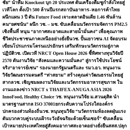
ชัย” นำทีม Knockout บุก 20 ประเทศ ดันเครื่องดื่มชูกำลังไทยสู่
เวทีโลก ตั้งเป้า 500 ล้านปีแรก
สถาบันอาหาร–หอการค้าไทย
ผนึกแผน 3 ปี ดัน Future Food เจาะตลาดอินเดีย 1.46 พันล้าน
คน
“ยศชนัน” ผนึก วช. – มช. ขับเคลื่อนนวัตกรรมจัดการ PM2.5
เชิงพื้นที่ หนุน “อากาศสะอาดและสายน้ำมั่นคง” เพื่อคุณภาพ
ชีวิตประชาชนภาคเหนืออย่างยั่งยืน
วช. ปั้นเยาวชน AI จัดอบรม
เขียนโปรแกรมโดรนแปรอักษร เสริมทักษะนวัตกรรมสู่ภาค
ปฏิบัติ
วช. เปิดเวที NRCT Open House 2026 ชี้ทิศทางทุนวิจัยปี
2570 ดันงานวิจัย “สังคมและความมั่นคง” สู่การใช้ประโยชน์
จริง
“อาจารย์เชน” รองนายกรัฐมนตรีและ รมว.อว. หนุนงาน
วิจัยวัฒนธรรมดนตรี “ท่าสยาม” สร้างคุณค่าวัฒนธรรมไทยสู่
สากล
วช. เชิญชมผลงานวิจัยและนวัตกรรมอาหารสุขภาพ ใน
งานแถลงข่าว NRCT x THAIFEX-ANUGA ASIA 2026
InnoFood, Healthy Choice
วช. หนุนงานวิจัย ม.สวนดุสิต นำ
มาตรฐานสากล ISO 37001ยกระดับความโปร่งใสองค์กร
ปกครองส่วนท้องถิ่น
วช. หนุนทุนวิจัย “นวัตกรรมห้องลดฝุ่นแรง
ดันบวกควบคู่ระบบเฝ้าระวังอัจฉริยะด้วยเซ็นเซอร์” ขับเคลื่อน
เป้าหมายประเทศไทยสู่สังคมอากาศสะอาดอย่างยั่งยืน
สสส.ปลุก