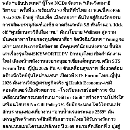
พลัง “ขยับประเทศ” สู้โรค NCDs จัดงาน “เดิน-วิ่งสมาธิ
วิสาขะ” ครั้งที่ 25 พร้อมกัน 70 พื้นที่ทั่วไทย 31 พ.ค.นี้
ProPak
Asia 2026 ย้ายสู่ “อิมแพ็ค เมืองทองฯ” ดันไทยสู่ฮับนวัตกรรม
การผลิต-บรรจุภัณฑ์เอเชีย คาดเงินสะพัด 5.5 พันล้าน
อว. Kick
off “ศูนย์เกษตรวิถีเมือง วช.” ดันนโยบาย Wellness สู่ความ
มั่นคงอาหารไทย
กองทุนพัฒนาสื่อฯ จัดปัจฉิมนิเทศ “Young จะ
เล่า” มอบประกาศนียบัตร 60 มัคคุเทศก์น้อยแห่งสยาม ปั้นนัก
เล่าเรื่องรุ่นใหม่
SKYWORTH PV ปักหมุดไทย เปิดสำนักงาน
ใหม่ เดินหน้าพลังงานสะอาดลุยอาเซียนเต็มสูบ
วช. ผนึก STS
Forum ไทย–ญี่ปุ่น 2026 ดัน AI ขับเคลื่อนสุขภาพ–สิ่งแวดล้อม
สร้างนักวิทย์รุ่นใหม่
“อ.เชน” เปิดเวที STS Forum ไทย–ญี่ปุ่น
2026 ดันงานวิจัยสู่เศรษฐกิจจริง ชู Health Economy–เซมิ
คอนดักเตอร์เป็นหัวหอก
วช. –โรงเรียนนายร้อยตำรวจ ขับ
เคลื่อนนวัตกรรมบอร์ดเกม “Gift or Guilt” สร้างความโปร่งใส
เสริมนโยบาย No Gift Policy
วช. จับมือระนอง โชว์โดรนแปร
อักษร หนุนท่องเที่ยวงาน “อาบน้ำแร่แลระนอง 2569” ดัน
เศรษฐกิจสร้างสรรค์
ยินดี!ทีมเยาวชนไทย ได้รับรางวัลการ
ออกแบบแผนโดรนแปรอักษร ปี 2569 สนามคัดเลือกที่ 2 มุ่งสู่