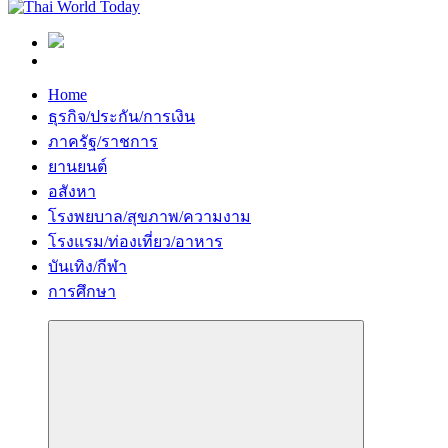
Home
ธุรกิจ/ประกัน/การเงิน
ภาครัฐ/ราชการ
ยานยนต์
อสังหา
โรงพยบาล/สุขภาพ/ความงาม
โรงแรม/ท่องเที่ยว/อาหาร
บันเทิง/กีฬา
การศึกษา