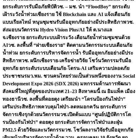
ยกระดับการรับมือภัยพิบัติ
วช. – มช. นำ “FloodBoy” ยกระดับ
เฝ้าระวังน้ำท่วมเชียงราย ใช้ Blockchain และ AI แจ้งเตือนภัย
แบบเรียลไทม์ หนุนชุมชนรับมืออุทกภัยอย่างมีประสิทธิภาพ
วช.
ส่งมอบนวัตกรรม Hydro Vision Plus/AI ให้ ต.นางแล
จ.เชียงราย ยกระดับระบบเฝ้าระวัง-เตือนภัยน้ำท่วมชุมชนด้วย
AI
วช. ลงพื้นที่ “ฝายเชียงราย” ติดตามนวัตกรรมระบบเตือนภัย
น้ำท่วม ยกระดับการบริหารจัดการน้ำ รับมืออุทกภัยอย่างมีประ
สิทธิภาพ
วช. ผนึกเชียงราย-เครือข่ายวิจัย โชว์นวัตกรรมรับมือ
อุทกภัย ยกระดับระบบเตือนภัย-โดรน-AI เสริมความปลอดภัย
ประชาชน
รมว.พม. ชวนคนไทยร่วมเป็นส่วนหนึ่งของงาน Social
Development Expo 2026 (SDX 2026) มหกรรมด้านการพัฒนา
สังคมที่ใหญ่ที่สุดของประเทศ 21–23 สิงหาคมนี้ ณ อิมแพ็ค เมือง
ทองธานี
วช. ลงพื้นที่ดอยตุง เตรียมนำ “โดรนป้องกันไฟป่า”
เสริมประสิทธิภาพควบคุมไฟป่า-ลดหมอกควัน ยกระดับการ
จัดการเชิงรุกด้วยนวัตกรรม
วช.เปิดต้นแบบ “ศูนย์ปฏิบัติการโด
รนป้องกันไฟป่า” ดอยตุง ยกระดับการจัดการไฟป่าและฝุ่น
PM2.5 ด้วยวิจัยและนวัตกรรม
วช. โชว์ผลงานวิจัยรับมืออุทกภัย
เดินหน้าบริหารจัดการน้ำด้วย ววน. ครอบคลุม 10 จังหวัด ยก