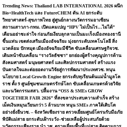
Skip
Trending News:
Thailand LAB INTERNATIONAL 2026 ผนึก
to
Bio+HealthTech และ FutureCHEM ดัน AI ยกระดับ
content
วิทยาศาสตร์-สุขภาพไทย สู่ศูนย์กลางนวัตกรรมอาเซียน
สถานเสาวภา-กทม. เปิดแคมเปญ “HPV ไม่เป็นไร…ไม่ได้”
เตือนอย่าชะล่าใจ ก่อนภัยเงียบลุกลามเป็นมะเร็ง
เมืองทองธานี
ขึ้นแท่น เขตส่งเสริมเมืองอัจฉริยะ มุ่งยกระดับเทคโนโลยี สิ่ง
แวดล้อม ปักหมุด เมืองอัจฉริยะมีชีวิต ขับเคลื่อนเศรษฐกิจ
วช.
เดินหน้าขับเคลื่อน “รางวัลธัชชา” ยกย่องผู้สร้างคุณูปการด้าน
สังคมศาสตร์ มนุษยศาสตร์ และศิลปกรรมศาสตร์ สร้างแรง
บันดาลใจและต่อยอดงานวิจัยสู่การพัฒนาประเทศ
วช. หนุน
นโยบาย Local Growth Engine ยกระดับทุเรียนต้นแม่น้ำมูลโค
ราช ตั้ง 9 ศูนย์ชุมชนเกษตรรักษ์โลก ขับเคลื่อนเกษตรด้วยวิจัย
และนวัตกรรม
สสว. ปลื้มงาน “OSS & SMEs GROW
TOGETHER FAIR 2026” ที่สงขลาประสบความสำเร็จ สร้าง
เม็ดเงินหมุนเวียนกว่า 5 ล้านบาท หนุน SMEs ภาคใต้เติบโต
อย่างยั่งยืน
วช. – จังหวัดเชียงราย ตรวจเยี่ยมศูนย์โดรนรับมือภัย
พิบัติแม่สาย ยกระดับเฝ้าระวัง–ช่วยเหลือผู้ประสบภัยด้วย
นวัตกรรม
เชียงราย นำ วช. ตรวจเยี่ยมพื้นที่แม่สาย ติดตามการ