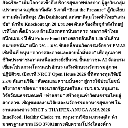
อัจฉริยะ” เพิ่มโอกาสเข้าถึงบริการสุขภาพช่องปาก ผู้สูงวัย-กลุ่ม
เปราะบาง จ.อุทัยธานี
ผนึก 5 ภาคี “Beat the Pressure” สู้ภัยเงียบ
ความดันโลหิตสูง เปิด Dashboard แห่งชาติคุมโรคทั่วไทย
“แสน
ชัย” นำทีม Knockout บุก 20 ประเทศ ดันเครื่องดื่มชูกำลังไทยสู่
เวทีโลก ตั้งเป้า 500 ล้านปีแรก
สถาบันอาหาร–หอการค้าไทย
ผนึกแผน 3 ปี ดัน Future Food เจาะตลาดอินเดีย 1.46 พันล้าน
คน
“ยศชนัน” ผนึก วช. – มช. ขับเคลื่อนนวัตกรรมจัดการ PM2.5
เชิงพื้นที่ หนุน “อากาศสะอาดและสายน้ำมั่นคง” เพื่อคุณภาพ
ชีวิตประชาชนภาคเหนืออย่างยั่งยืน
วช. ปั้นเยาวชน AI จัดอบรม
เขียนโปรแกรมโดรนแปรอักษร เสริมทักษะนวัตกรรมสู่ภาค
ปฏิบัติ
วช. เปิดเวที NRCT Open House 2026 ชี้ทิศทางทุนวิจัยปี
2570 ดันงานวิจัย “สังคมและความมั่นคง” สู่การใช้ประโยชน์
จริง
“อาจารย์เชน” รองนายกรัฐมนตรีและ รมว.อว. หนุนงาน
วิจัยวัฒนธรรมดนตรี “ท่าสยาม” สร้างคุณค่าวัฒนธรรมไทยสู่
สากล
วช. เชิญชมผลงานวิจัยและนวัตกรรมอาหารสุขภาพ ใน
งานแถลงข่าว NRCT x THAIFEX-ANUGA ASIA 2026
InnoFood, Healthy Choice
วช. หนุนงานวิจัย ม.สวนดุสิต นำ
มาตรฐานสากล ISO 37001ยกระดับความโปร่งใสองค์กร