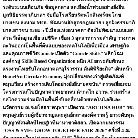
ระดับระบบเตือนภัย-ข้อมูลกลาง ลดเสี่ยงน้ำท่วมอย่างยั่งยืน
มูลนิธิธรรมาภิบาลฯ จับมือโรงเรียนรัตนโกสินทร์สมโภช
บางเขน ลงนาม MOU พัฒนาหลักสูตรกฎหมาย ปลูกฝังธรรมาภิ
บาลเยาวชน ระยะ 5 ปี
เมืองแห่งอนาคต” ต้องไม่พัฒนาแบบแยก
ส่วน วีเอ็นยู เอเชีย แปซิฟิค เชื่อม 3 อุตสาหกรรมสำคัญ วางภาค
ตะวันออกเป็นพื้นที่ต้นแบบของเทคโนโลยีเพื่อเมือง เศรษฐกิจ
และคุณภาพชีวิต
Conicle เปิดตัว “Conicle Skills” พลิกโฉม
องค์กรสู่ Skills-Based Organization ผนึก AI ยกระดับทักษะ
แรงงานไทยรับโลกอนาคต
“อุไรวรรณ ตันติพิริยะกิจ” เดินหน้า
HomePro Circular Economy มุ่งเปลี่ยนของเก่าสู่ผลิตภัณฑ์
หมุนเวียน สร้างการเติบโตอย่างยั่งยืน
“ยศชนัน” ตรวจเยี่ยมชม
โครงการแก้ไขปัญหาความยากจน นำกลไก อววน. ร่วมสร้าง
กลไกความร่วมมือในพื้นที่ ขับเคลื่อนด้วยเทคโนโลยีและ
นวัตกรรม ณ จ.ยโสธร
“ดนุพร” เปิดงาน “ART DNA HUB” วช.
หนุนศูนย์รวมผู้เชี่ยวชาญและศูนย์กลางองค์ความรู้ ยกระดับทุน
ปัญญาทัศนศิลป์ไทยสู่เวทีนานาชาติ
สสว. เปิดฉากมหกรรม
“OSS & SMEs GROW TOGETHER FAIR 2026” ครั้งที่ 4 ณ