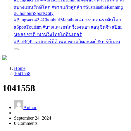
#บางแสนรักษ์โลก #จากแก้วสู่กล้า #SustainableRunning
#ChonburiSportsCity
#Bangsaen42 #ChonburiMarathon #มาราธอนระดับโลก
#SportTourism #บางแสน #นักวิ่งเคนยา #อนุชิตจิว #ปิยะ
นุชสุขชาติ #งานวิ่งไทยโกอินเตอร์
#BarBQPlaza #บาร์บีคิวพลาซ่า #วิตอะเดย์ #บาร์บีกอน
Home
1041558
1041558
Author
September 24, 2024
0 Comments