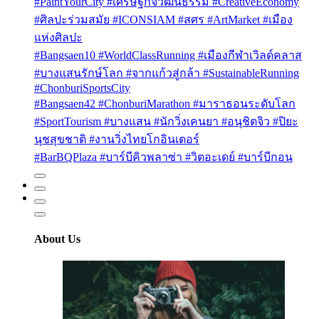
#PaintYourCity #เศรษฐกิจวัฒนธรรม #CreativeEconomy
#ศิลปะร่วมสมัย #ICONSIAM #สศร #ArtMarket #เมือง
แห่งศิลปะ
#Bangsaen10 #WorldClassRunning #เมืองกีฬาเวิลด์คลาส
#บางแสนรักษ์โลก #จากแก้วสู่กล้า #SustainableRunning
#ChonburiSportsCity
#Bangsaen42 #ChonburiMarathon #มาราธอนระดับโลก
#SportTourism #บางแสน #นักวิ่งเคนยา #อนุชิตจิว #ปิยะ
นุชสุขชาติ #งานวิ่งไทยโกอินเตอร์
#BarBQPlaza #บาร์บีคิวพลาซ่า #วิตอะเดย์ #บาร์บีกอน
About Us