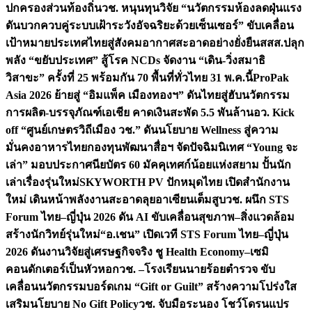
ปกครองส่วนท้องถิ่น
วช. หนุนทุนวิจัย “นวัตกรรมห้องลดฝุ่นแรง
ดันบวกควบคู่ระบบเฝ้าระวังอัจฉริยะด้วยเซ็นเซอร์” ขับเคลื่อน
เป้าหมายประเทศไทยสู่สังคมอากาศสะอาดอย่างยั่งยืน
สสส.ปลุก
พลัง “ขยับประเทศ” สู้โรค NCDs จัดงาน “เดิน-วิ่งสมาธิ
วิสาขะ” ครั้งที่ 25 พร้อมกัน 70 พื้นที่ทั่วไทย 31 พ.ค.นี้
ProPak
Asia 2026 ย้ายสู่ “อิมแพ็ค เมืองทองฯ” ดันไทยสู่ฮับนวัตกรรม
การผลิต-บรรจุภัณฑ์เอเชีย คาดเงินสะพัด 5.5 พันล้าน
อว. Kick
off “ศูนย์เกษตรวิถีเมือง วช.” ดันนโยบาย Wellness สู่ความ
มั่นคงอาหารไทย
กองทุนพัฒนาสื่อฯ จัดปัจฉิมนิเทศ “Young จะ
เล่า” มอบประกาศนียบัตร 60 มัคคุเทศก์น้อยแห่งสยาม ปั้นนัก
เล่าเรื่องรุ่นใหม่
SKYWORTH PV ปักหมุดไทย เปิดสำนักงาน
ใหม่ เดินหน้าพลังงานสะอาดลุยอาเซียนเต็มสูบ
วช. ผนึก STS
Forum ไทย–ญี่ปุ่น 2026 ดัน AI ขับเคลื่อนสุขภาพ–สิ่งแวดล้อม
สร้างนักวิทย์รุ่นใหม่
“อ.เชน” เปิดเวที STS Forum ไทย–ญี่ปุ่น
2026 ดันงานวิจัยสู่เศรษฐกิจจริง ชู Health Economy–เซมิ
คอนดักเตอร์เป็นหัวหอก
วช. –โรงเรียนนายร้อยตำรวจ ขับ
เคลื่อนนวัตกรรมบอร์ดเกม “Gift or Guilt” สร้างความโปร่งใส
เสริมนโยบาย No Gift Policy
วช. จับมือระนอง โชว์โดรนแปร