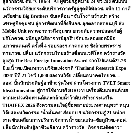
สู่สากล
วช. ดัน “CIBbot” AI ผู้ช่วยกฎหมาย 24 ชั่วโมง ต้นแบบ
นวัตกรรมวิจัยยกระดับบริการภาครัฐสู่ยุคดิจิทัล
วช. ผนึก 11 ภาคี
เครือข่าย Big Brothers ขับเคลื่อน “ชันโรง” สร้างป่า สร้าง
เศรษฐกิจชุมชน สู่การพัฒนาที่ยั่งยืน
อย. ลุยตลาดสดธนบุรี ส่ง
Mobile Unit ตรวจอาหารถึงชุมชน ยกระดับความปลอดภัยผู้
บริโภค
วช. ผนึกมูลนิธิอาจารย์สุกรีฯ จัดประลองยอดฝีมือ
เยาวชนดนตรี ครั้งที่ 4 รอบรองฯ ภาคกลาง ชิงถ้วยพระราช
ทานฯ
วช. ปลื้ม! นวัตกรรมไทยสร้างชื่อบนเวทีโลก คว้ารางวัล
สูงสุด The Best Foreign Innovation Award จากโปแลนด์
22-26
มิ.ย.นี้ วช.เปิดมหกรรมวิจัยแห่งชาติ ‘Thailand Research Expo
2026’ ปีที่ 21 โชว์ 1,000 ผลงานวิจัย เปลี่ยนอนาคตไทย
วช. –
สอศ. ปั้นนักประดิษฐ์อาชีวะรุ่นใหม่ ผ่านโครงการ TVET Smart
Idea2Innovation สู่การใช้งานจริง
OROM เครื่องดื่มแพลนต์เบส
จากมะม่วงหิมพานต์และกล้วยน้ำว้าดิบ สร้างกระแสใน
THAIFEX 2026 ดึงความสนใจผู้ซื้อหลายประเทศ
“ดนุพร” หนุน
วิจัยและนวัตกรรม ‘น้ำมั่นคง’ ส่งมอบ 9 นวัตกรรมสู่ 21 หน่วย
งาน ขับเคลื่อนการบริหารจัดการน้ำขอนแก่น–ชัยภูมิ
วช.-สอศ.
ปลื้มนักประดิษฐ์อาชีวะอีสาน คว้ารางวัล “กิจกรรมติดดาว”