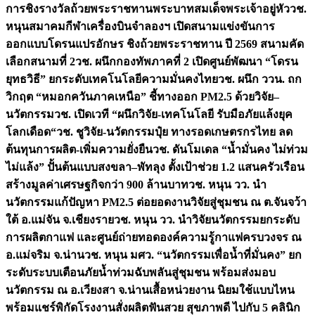
การชิงรางวัลถ้วยพระราชทานพระบาทสมเด็จพระเจ้าอยู่หัว
วช.
หนุนสมาคมกีฬาเครื่องบินจำลองฯ เปิดสนามแข่งขันการ
ออกแบบโดรนแปรอักษร ชิงถ้วยพระราชทาน ปี 2569 สนามคัด
เลือกสนามที่ 2
วช. ผนึกกองทัพภาคที่ 2 เปิดศูนย์พัฒนา “โดรน
ยุทธวิธี” ยกระดับเทคโนโลยีความมั่นคงไทย
วช. ผนึก ววน. ถก
วิกฤต “หมอกควันภาคเหนือ” ชี้ทางออก PM2.5 ด้วยวิจัย–
นวัตกรรม
วช. เปิดเวที “ผนึกวิจัย-เทคโนโลยี รับมือภัยแล้งยุค
โลกเดือด“
วช. ชูวิจัย-นวัตกรรมปุ๋ย ทางรอดเกษตรกรไทย ลด
ต้นทุนการผลิต-เพิ่มความยั่งยืน
วช. ดันโมเดล “น้ำมั่นคง ไม่ท่วม
ไม่แล้ง” ปั้นต้นแบบสงขลา–พัทลุง ตั้งเป้าช่วย 1.2 แสนครัวเรือน
สร้างมูลค่าเศรษฐกิจกว่า 900 ล้านบาท
วช. หนุน วว. นำ
นวัตกรรมแก้ปัญหา PM2.5 ต่อยอดงานวิจัยสู่ชุมชน ณ ต.จันจว้า
ใต้ อ.แม่จัน จ.เชียงราย
วช. หนุน วว. นำวิจัยนวัตกรรมยกระดับ
การผลิตกาแฟ และศูนย์ถ่ายทอดองค์ความรู้กาแฟครบวงจร ณ
อ.แม่จริม จ.น่าน
วช. หนุน มศว. “นวัตกรรมเพื่อน้ำที่มั่นคง” ยก
ระดับระบบเตือนภัยน้ำท่วมฉับพลันสู่ชุมชน พร้อมส่งมอบ
นวัตกรรม ณ อ.เวียงสา จ.น่าน
เสื้อหน่วยงาน นิยมใช้แบบไหน
พร้อมแชร์พิกัดโรงงานสั่งผลิต
ฟันสวย สุขภาพดี ไปกับ 5 คลินิก