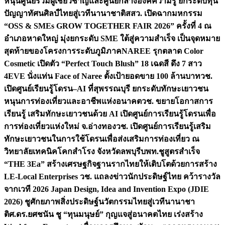
หนุนศูนย์รวมผู้เชี่ยวชาญและศูนย์กลางองค์ความรู้ ยกระดับทุน
ปัญญาทัศนศิลป์ไทยสู่เวทีนานาชาติ
สสว. เปิดฉากมหกรรม
“OSS & SMEs GROW TOGETHER FAIR 2026” ครั้งที่ 4 ณ
อำเภอหาดใหญ่ มุ่งยกระดับ SME ใต้สู่ความสำเร็จ เป็นจุดหมาย
สุดท้ายของโครงการระดับภูมิภาค
NAREE รุกตลาด Color
Cosmetic เปิดตัว “Perfect Touch Blush” 18 เฉดสี ดึง 7 สาว
4EVE นั่งแท่น Face of Naree ตั้งเป้ายอดขาย 100 ล้านบาท
วช.
เปิดศูนย์เรียนรู้โดรน–AI ที่สุพรรณบุรี ยกระดับทักษะเยาวชน
หนุนการท่องเที่ยวและอาชีพแห่งอนาคต
วช. ขยายโอกาสการ
เรียนรู้ เสริมทักษะเยาวชนด้วย AI เปิดศูนย์การเรียนรู้โดรนเพื่อ
การท่องเที่ยวแห่งใหม่ จ.อ่างทอง
วช. เปิดศูนย์การเรียนรู้เสริม
ทักษะเยาวชนในการใช้โดรนเพื่อส่งเสริมการท่องเที่ยว ณ
วิทยาลัยเทคนิคโคกสำโรง จังหวัดลพบุรี
บพท.ชูสูตรสำเร็จ
“THE 3Ea” สร้างเศรษฐกิจฐานรากไทยให้เติบโตด้วยการสร้าง
LE-Local Enterprises
วช. แถลงข่าวนักประดิษฐ์ไทย คว้ารางวัล
จากเวที 2026 Japan Design, Idea and Invention Expo (JDIE
2026) ชูศักยภาพสิ่งประดิษฐ์นวัตกรรมไทยสู่เวทีนานาชา
ติ
ศ.ดร.ยศชนัน ชู “ทุนมนุษย์” กุญแจสู่อนาคตไทย เร่งสร้าง