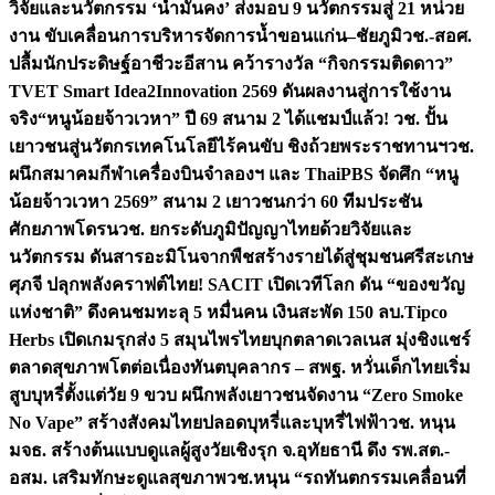
วิจัยและนวัตกรรม ‘น้ำมั่นคง’ ส่งมอบ 9 นวัตกรรมสู่ 21 หน่วย
งาน ขับเคลื่อนการบริหารจัดการน้ำขอนแก่น–ชัยภูมิ
วช.-สอศ.
ปลื้มนักประดิษฐ์อาชีวะอีสาน คว้ารางวัล “กิจกรรมติดดาว”
TVET Smart Idea2Innovation 2569 ดันผลงานสู่การใช้งาน
จริง
“หนูน้อยจ้าวเวหา” ปี 69 สนาม 2 ได้แชมป์แล้ว! วช. ปั้น
เยาวชนสู่นวัตกรเทคโนโลยีไร้คนขับ ชิงถ้วยพระราชทานฯ
วช.
ผนึกสมาคมกีฬาเครื่องบินจำลองฯ และ ThaiPBS จัดศึก “หนู
น้อยจ้าวเวหา 2569” สนาม 2 เยาวชนกว่า 60 ทีมประชัน
ศักยภาพโดรน
วช. ยกระดับภูมิปัญญาไทยด้วยวิจัยและ
นวัตกรรม ดันสารอะมิโนจากพืชสร้างรายได้สู่ชุมชนศรีสะเกษ
ศุภจี ปลุกพลังคราฟต์ไทย! SACIT เปิดเวทีโลก ดัน “ของขวัญ
แห่งชาติ” ดึงคนชมทะลุ 5 หมื่นคน เงินสะพัด 150 ลบ.
Tipco
Herbs เปิดเกมรุกส่ง 5 สมุนไพรไทยบุกตลาดเวลเนส มุ่งชิงแชร์
ตลาดสุขภาพโตต่อเนื่อง
ทันตบุคลากร – สพฐ. หวั่นเด็กไทยเริ่ม
สูบบุหรี่ตั้งแต่วัย 9 ขวบ ผนึกพลังเยาวชนจัดงาน “Zero Smoke
No Vape” สร้างสังคมไทยปลอดบุหรี่และบุหรี่ไฟฟ้า
วช. หนุน
มจธ. สร้างต้นแบบดูแลผู้สูงวัยเชิงรุก จ.อุทัยธานี ดึง รพ.สต.-
อสม. เสริมทักษะดูแลสุขภาพ
วช.หนุน “รถทันตกรรมเคลื่อนที่