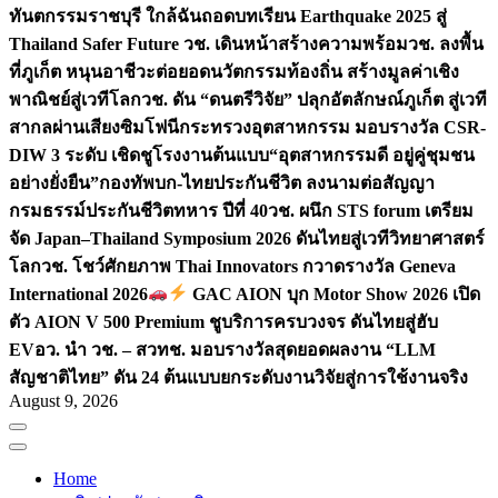
ทันตกรรมราชบุรี ใกล้ฉัน
ถอดบทเรียน Earthquake 2025 สู่
Thailand Safer Future วช. เดินหน้าสร้างความพร้อม
วช. ลงพื้น
ที่ภูเก็ต หนุนอาชีวะต่อยอดนวัตกรรมท้องถิ่น สร้างมูลค่าเชิง
พาณิชย์สู่เวทีโลก
วช. ดัน “ดนตรีวิจัย” ปลุกอัตลักษณ์ภูเก็ต สู่เวที
สากลผ่านเสียงซิมโฟนี
กระทรวงอุตสาหกรรม มอบรางวัล CSR-
DIW 3 ระดับ เชิดชูโรงงานต้นแบบ“อุตสาหกรรมดี อยู่คู่ชุมชน
อย่างยั่งยืน”
กองทัพบก-ไทยประกันชีวิต ลงนามต่อสัญญา
กรมธรรม์ประกันชีวิตทหาร ปีที่ 40
วช. ผนึก STS forum เตรียม
จัด Japan–Thailand Symposium 2026 ดันไทยสู่เวทีวิทยาศาสตร์
โลก
วช. โชว์ศักยภาพ Thai Innovators กวาดรางวัล Geneva
International 2026
GAC AION บุก Motor Show 2026 เปิด
ตัว AION V 500 Premium ชูบริการครบวงจร ดันไทยสู่ฮับ
EV
อว. นำ วช. – สวทช. มอบรางวัลสุดยอดผลงาน “LLM
สัญชาติไทย” ดัน 24 ต้นแบบยกระดับงานวิจัยสู่การใช้งานจริง
August 9, 2026
Home