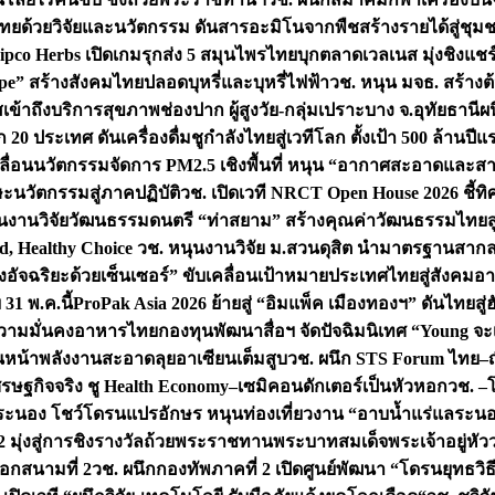
ทยด้วยวิจัยและนวัตกรรม ดันสารอะมิโนจากพืชสร้างรายได้สู่ชุม
ipco Herbs เปิดเกมรุกส่ง 5 สมุนไพรไทยบุกตลาดเวลเนส มุ่งชิงแช
ape” สร้างสังคมไทยปลอดบุหรี่และบุหรี่ไฟฟ้า
วช. หนุน มจธ. สร้างต้
ข้าถึงบริการสุขภาพช่องปาก ผู้สูงวัย-กลุ่มเปราะบาง จ.อุทัยธานี
ผน
20 ประเทศ ดันเครื่องดื่มชูกำลังไทยสู่เวทีโลก ตั้งเป้า 500 ล้านปีแ
คลื่อนนวัตกรรมจัดการ PM2.5 เชิงพื้นที่ หนุน “อากาศสะอาดและสา
นวัตกรรมสู่ภาคปฏิบัติ
วช. เปิดเวที NRCT Open House 2026 ชี้ทิ
นงานวิจัยวัฒนธรรมดนตรี “ท่าสยาม” สร้างคุณค่าวัฒนธรรมไทยส
 Healthy Choice
วช. หนุนงานวิจัย ม.สวนดุสิต นำมาตรฐานสาก
งอัจฉริยะด้วยเซ็นเซอร์” ขับเคลื่อนเป้าหมายประเทศไทยสู่สังคมอ
 31 พ.ค.นี้
ProPak Asia 2026 ย้ายสู่ “อิมแพ็ค เมืองทองฯ” ดันไทยสู
ู่ความมั่นคงอาหารไทย
กองทุนพัฒนาสื่อฯ จัดปัจฉิมนิเทศ “Young จะ
หน้าพลังงานสะอาดลุยอาเซียนเต็มสูบ
วช. ผนึก STS Forum ไทย–ญี่
่เศรษฐกิจจริง ชู Health Economy–เซมิคอนดักเตอร์เป็นหัวหอก
วช. –
อระนอง โชว์โดรนแปรอักษร หนุนท่องเที่ยวงาน “อาบน้ำแร่แลระนอ
มุ่งสู่การชิงรางวัลถ้วยพระราชทานพระบาทสมเด็จพระเจ้าอยู่หัว
อกสนามที่ 2
วช. ผนึกกองทัพภาคที่ 2 เปิดศูนย์พัฒนา “โดรนยุทธว