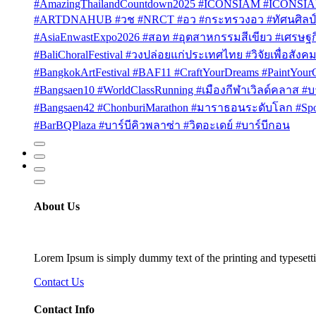
#AmazingThailandCountdown2025 #ICONSIAM #ICONSI
#ARTDNAHUB #วช #NRCT #อว #กระทรวงอว #ทัศนศิลป์ #
#AsiaEnwastExpo2026 #สอท #อุตสาหกรรมสีเขียว #เศรษฐกิจ
#BaliChoralFestival #วงปล่อยแก่ประเทศไทย #วิจัยเพื่อสังคม
#BangkokArtFestival #BAF11 #CraftYourDreams #PaintYou
#Bangsaen10 #WorldClassRunning #เมืองกีฬาเวิลด์คลาส #บา
#Bangsaen42 #ChonburiMarathon #มาราธอนระดับโลก #Sport
#BarBQPlaza #บาร์บีคิวพลาซ่า #วิตอะเดย์ #บาร์บีกอน
About Us
Lorem Ipsum is simply dummy text of the printing and typesetti
Contact Us
Contact Info