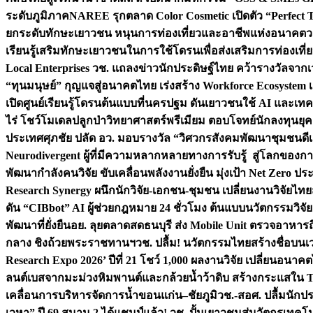
ระดับภูมิภาค
NAREE รุกตลาด Color Cosmetic เปิดตัว “Perfect To
ยกระดับทักษะเยาวชน หนุนการท่องเที่ยวและอาชีพแห่งอนาคต
ว
เรียนรู้เสริมทักษะเยาวชนในการใช้โดรนเพื่อส่งเสริมการท่องเที
Local Enterprises
วช. แถลงข่าวนักประดิษฐ์ไทย คว้ารางวัลจากเว
“ทุนมนุษย์” กุญแจสู่อนาคตไทย เร่งสร้าง Workforce Ecosyste
เปิดศูนย์เรียนรู้โดรนต้นแบบที่นครปฐม ดันเยาวชนใช้ AI และเทคโน
ไร่ โชว์โมเดลปลูกป่าวิทยาศาสตร์พรีเมียม ตอบโจทย์นักลงทุนยุ
ประเทศ
ศุภชัย ปลัด อว. มอบรางวัล “วิศวกรสังคมพัฒนาชุมชนดีเด
Neurodivergent ผู้ที่มีความหลากหลายทางการรับรู้ สู่โลกของ
พัฒนากำลังคนวิจัย ขับเคลื่อนพลังงานยั่งยืน มุ่งเป้า Net Zero ป
Research Synergy ผนึกนักวิจัย-เอกชน-ชุมชน เปลี่ยนงานวิจัยไทย
ดัน “CIBbot” AI ผู้ช่วยกฎหมาย 24 ชั่วโมง ต้นแบบนวัตกรรมวิจัยย
พัฒนาที่ยั่งยืน
อย. ลุยตลาดสดธนบุรี ส่ง Mobile Unit ตรวจอาหาร
กลาง ชิงถ้วยพระราชทานฯ
วช. ปลื้ม! นวัตกรรมไทยสร้างชื่อบนเ
Research Expo 2026’ ปีที่ 21 โชว์ 1,000 ผลงานวิจัย เปลี่ยนอนาค
ลนต์เบสจากมะม่วงหิมพานต์และกล้วยน้ำว้าดิบ สร้างกระแสใน 
เคลื่อนการบริหารจัดการน้ำขอนแก่น–ชัยภูมิ
วช.-สอศ. ปลื้มนักป
เวหา” ปี 69 สนาม 2 ได้แชมป์แล้ว! วช. ปั้นเยาวชนสู่นวัตกรเท