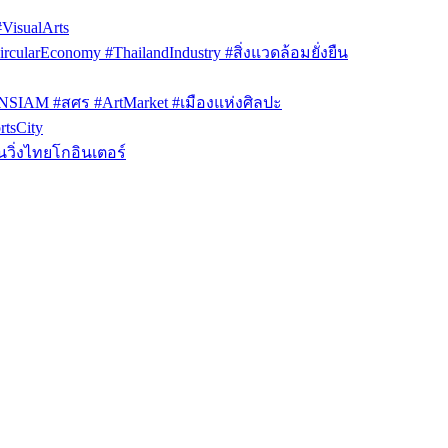
isualArts
arEconomy #ThailandIndustry #สิ่งแวดล้อมยั่งยืน
ONSIAM #สศร #ArtMarket #เมืองแห่งศิลปะ
tsCity
วิ่งไทยโกอินเตอร์