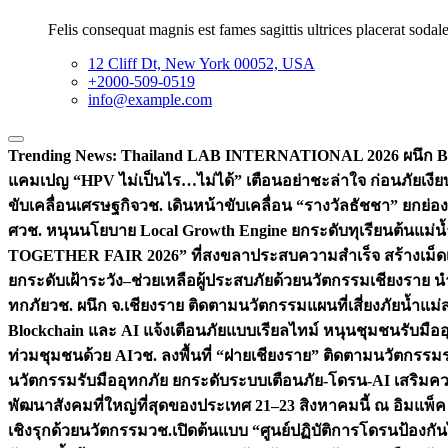
Felis consequat magnis est fames sagittis ultrices placerat sodale
12 Cliff Dt, New York 00052, USA
+2000-509-0519
info@example.com
Trending News:
Thailand LAB INTERNATIONAL 2026 ผนึก Bio
แคมเปญ “HPV ไม่เป็นไร…ไม่ได้” เตือนอย่าชะล่าใจ ก่อนภัยเงีย
ขับเคลื่อนเศรษฐกิจ
วช. เดินหน้าขับเคลื่อน “รางวัลธัชชา” ยกย
ศ
วช. หนุนนโยบาย Local Growth Engine ยกระดับทุเรียนต้นแม่น้
TOGETHER FAIR 2026” ที่สงขลาประสบความสำเร็จ สร้างเม็ดเงิน
ยกระดับเฝ้าระวัง–ช่วยเหลือผู้ประสบภัยด้วยนวัตกรรม
เชียงราย น
ทกภัย
วช. ผนึก จ.เชียงราย ติดตามนวัตกรรมแผนที่เสี่ยงภัยน้ำแม่
Blockchain และ AI แจ้งเตือนภัยแบบเรียลไทม์ หนุนชุมชนรับมือ
ท่วมชุมชนด้วย AI
วช. ลงพื้นที่ “ฝายเชียงราย” ติดตามนวัตกรรม
นวัตกรรมรับมืออุทกภัย ยกระดับระบบเตือนภัย-โดรน-AI เสริ
พัฒนาสังคมที่ใหญ่ที่สุดของประเทศ 21–23 สิงหาคมนี้ ณ อิมแพ็ค
เชิงรุกด้วยนวัตกรรม
วช.เปิดต้นแบบ “ศูนย์ปฏิบัติการโดรนป้องกั