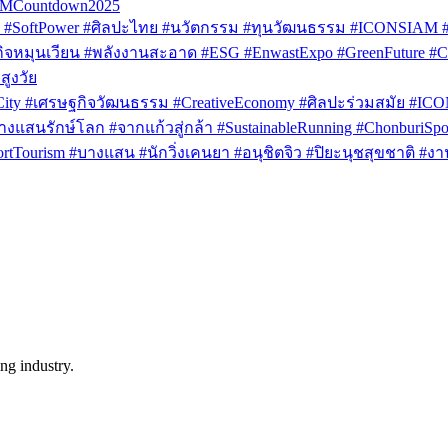
AMCountdown2025
SoftPower #ศิลปะไทย #นวัตกรรม #ทุนวัฒนธรรม #ICONSIAM #V
หมุนเวียน #พลังงานสะอาด #ESG #EnwastExpo #GreenFuture #Circul
สูงวัย
rCity #เศรษฐกิจวัฒนธรรม #CreativeEconomy #ศิลปะร่วมสมัย #IC
งแสนรักษ์โลก #จากแก้วสู่กล้า #SustainableRunning #ChonburiSpor
Tourism #บางแสน #นักวิ่งเคนยา #อนุชิตจิว #ปิยะนุชสุขชาติ #งาน
ng industry.