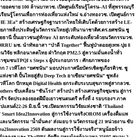
เป้ายอดขาย 100 ล้านบาท
วช. เปิดศูนย์เรียนรู้โดรน–AI ที่สุพรรณบุรี
ียนรู้โดรนเพื่อการท่องเที่ยวแห่งใหม่ จ.อ่างทอง
วช. เปิดศูนย์การ
THE 3Ea” สร้างเศรษฐกิจฐานรากไทยให้เติบโตด้วยการสร้าง LE-
ักยภาพสิ่งประดิษฐ์นวัตกรรมไทยสู่เวทีนานาชาติ
ศ.ดร.ยศชนัน ชู
อุทัยธานี ปั้นเยาวชนสู่ทักษะ AI ยกระดับท่องเที่ยวด้วยนวัตกรรม
วช.
FORRU มช. นำทัพอาสา “ป่าดี Together” ฟื้นฟูป่าดอยสุเทพ-ปุย 8
วิจัย พลิกอนาคตไทย ฝ่าวิกฤต PM2.5 สู่ความมั่นคงน้ำทั่ว
ฒนาชุมชน
TPQI x Steps x ผู้ประกอบการ : ศักยภาพของ
จาก 7 เวทีโลก “ยศชนัน” มอบประกาศนียบัตรเชิดชูเกียรติ
วช. ชู
่งชาติ ปั้นไทยสู่ฮับ Deep Tech อาเซียน
“ยศชนัน” ชูพลัง
วทีโลก ปักหมุด Digital Health ยกระดับระบบสุขภาพสู่สากล
วช.
others ขับเคลื่อน “ชันโรง” สร้างป่า สร้างเศรษฐกิจชุมชน สู่การ
ุกรีฯ จัดประลองยอดฝีมือเยาวชนดนตรี ครั้งที่ 4 รอบรองฯ ภาค
กโปแลนด์
22-26 มิ.ย.นี้ วช.เปิดมหกรรมวิจัยแห่งชาติ ‘Thailand
 Smart Idea2Innovation สู่การใช้งานจริง
OROM เครื่องดื่มแพ
และนวัตกรรม ‘น้ำมั่นคง’ ส่งมอบ 9 นวัตกรรมสู่ 21 หน่วยงาน ขับ
a2Innovation 2569 ดันผลงานสู่การใช้งานจริง
“หนูน้อยจ้าว
จำลองฯ และ ThaiPBS จัดศึก “หนูน้อยจ้าวเวหา 2569” สนาม 2