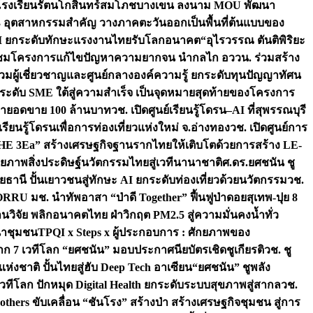
ือโรงเรียนรัตนโกสินทร์สมโภชบางเขน ลงนาม MOU พัฒนา
อม 3 อุตสาหกรรมสำคัญ วางภาคตะวันออกเป็นพื้นที่ต้นแบบของ
ผนึก AI ยกระดับทักษะแรงงานไทยรับโลกอนาคต
“อุไรวรรณ ตันติพิริยะ
มชมโครงการแก้ไขปัญหาความยากจน นำกลไก อววน. ร่วมสร้าง
มผู้เชี่ยวชาญและศูนย์กลางองค์ความรู้ ยกระดับทุนปัญญาทัศน
ดับ SME ใต้สู่ความสำเร็จ เป็นจุดหมายสุดท้ายของโครงการ
เป้ายอดขาย 100 ล้านบาท
วช. เปิดศูนย์เรียนรู้โดรน–AI ที่สุพรรณบุรี
ียนรู้โดรนเพื่อการท่องเที่ยวแห่งใหม่ จ.อ่างทอง
วช. เปิดศูนย์การ
THE 3Ea” สร้างเศรษฐกิจฐานรากไทยให้เติบโตด้วยการสร้าง LE-
ักยภาพสิ่งประดิษฐ์นวัตกรรมไทยสู่เวทีนานาชาติ
ศ.ดร.ยศชนัน ชู
อุทัยธานี ปั้นเยาวชนสู่ทักษะ AI ยกระดับท่องเที่ยวด้วยนวัตกรรม
วช.
FORRU มช. นำทัพอาสา “ป่าดี Together” ฟื้นฟูป่าดอยสุเทพ-ปุย 8
วิจัย พลิกอนาคตไทย ฝ่าวิกฤต PM2.5 สู่ความมั่นคงน้ำทั่ว
ฒนาชุมชน
TPQI x Steps x ผู้ประกอบการ : ศักยภาพของ
จาก 7 เวทีโลก “ยศชนัน” มอบประกาศนียบัตรเชิดชูเกียรติ
วช. ชู
่งชาติ ปั้นไทยสู่ฮับ Deep Tech อาเซียน
“ยศชนัน” ชูพลัง
วทีโลก ปักหมุด Digital Health ยกระดับระบบสุขภาพสู่สากล
วช.
others ขับเคลื่อน “ชันโรง” สร้างป่า สร้างเศรษฐกิจชุมชน สู่การ