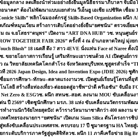
อมูลกลาง ลดเสี่ยงน้ำท่วมอย่างยั่งยืน
มูลนิธิธรรมาภิบาลฯ จับม
งอนาคต” ต้องไม่พัฒนาแบบแยกส่วน วีเอ็นยู เอเชีย แปซิฟิค เชื่
“Conicle Skills” พลิกโฉมองค์กรสู่ Skills-Based Organization 
ิตภัณฑ์หมุนเวียน สร้างการเติบโตอย่างยั่งยืน
“ยศชนัน” ตรวจเยี่ย
รรม ณ จ.ยโสธร
“ดนุพร” เปิดงาน “ART DNA HUB” วช. หนุนศูนย์รว
W TOGETHER FAIR 2026” ครั้งที่ 4 ณ อำเภอหาดใหญ่ มุ่งยกระ
uch Blush” 18 เฉดสี ดึง 7 สาว 4EVE นั่งแท่น Face of Naree ตั้ง
ช. ขยายโอกาสการเรียนรู้ เสริมทักษะเยาวชนด้วย AI เปิดศูนย์การเร
่ยว ณ วิทยาลัยเทคนิคโคกสำโรง จังหวัดลพบุรี
บพท.ชูสูตรสำเร็จ “
ที 2026 Japan Design, Idea and Invention Expo (JDIE 2026) ชูศ
m เชื่อมการศึกษา–ทักษะ–ตลาดแรงงาน
วช. เปิดศูนย์เรียนรู้โดรนที่
โลยี สร้างสื่อท่องเที่ยว-ต่อยอดสู่อาชีพ
“ป่าดี ครีเอชัน” จับมือ 
ค Net Zero & ESG
วช. ผนึก สทนช.-สอศ. ลงนาม MOU ขับเคลื่อนงาน
่น ปี 2569” เชิดชูนักศึกษา มรภ. 38 แห่ง ขับเคลื่อนนวัตกรรมพั
การทำงาน
นักวิจัยไทยสุดปัง! คว้ารางวัลนานาชาติกว่า 400 ผลงาน 
ระเทศไทย
รองนายกฯ “ยศชนัน” เปิดเกม Siam Silica ดันโครงการชิปแห
สู่พลังขับเคลื่อนประเทศ
สรพ. ครบรอบ 17 ปี ชูมาตรฐาน HA ไทยสู่เ
กระดับบริการภาครัฐสู่ยุคดิจิทัล
วช. ผนึก 11 ภาคีเครือข่าย Big Br