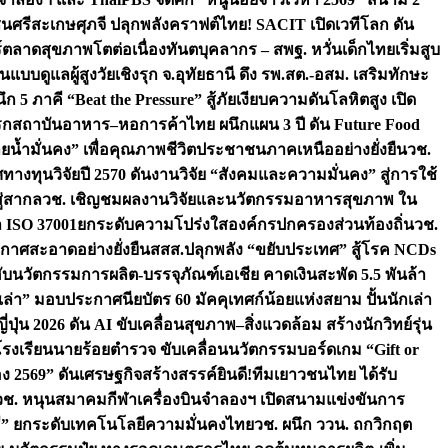
ชนศรีสะเกษ
ศุภจี ปลุกพลังคราฟต์ไทย! SACIT เปิดเวทีโลก ดัน
ร์ตลาดสุขภาพโตต่อเนื่อง
ทันตบุคลากร – สพฐ. หวั่นเด็กไทยเริ่มสูบ
นแบบดูแลผู้สูงวัยเชิงรุก จ.อุทัยธานี ดึง รพ.สต.-อสม. เสริมทักษะ
ึก 5 ภาคี “Beat the Pressure” สู้ภัยเงียบความดันโลหิตสูง เปิด
รก
สถาบันอาหาร–หอการค้าไทย ผนึกแผน 3 ปี ดัน Future Food
ยน้ำมั่นคง” เพื่อคุณภาพชีวิตประชาชนภาคเหนืออย่างยั่งยืน
วช.
ศทางทุนวิจัยปี 2570 ดันงานวิจัย “สังคมและความมั่นคง” สู่การใช้
ู่สากล
วช. เชิญชมผลงานวิจัยและนวัตกรรมอาหารสุขภาพ ใน
ล ISO 37001ยกระดับความโปร่งใสองค์กรปกครองส่วนท้องถิ่น
วช.
ากาศสะอาดอย่างยั่งยืน
สสส.ปลุกพลัง “ขยับประเทศ” สู้โรค NCDs
่ฮับนวัตกรรมการผลิต-บรรจุภัณฑ์เอเชีย คาดเงินสะพัด 5.5 พันล้า
เล่า” มอบประกาศนียบัตร 60 มัคคุเทศก์น้อยแห่งสยาม ปั้นนักเล่า
ปุ่น 2026 ดัน AI ขับเคลื่อนสุขภาพ–สิ่งแวดล้อม สร้างนักวิทย์รุ่น
โรงเรียนนายร้อยตำรวจ ขับเคลื่อนนวัตกรรมบอร์ดเกม “Gift or
ง 2569” ดันเศรษฐกิจสร้างสรรค์
ยินดี!ทีมเยาวชนไทย ได้รับ
วช. หนุนสมาคมกีฬาเครื่องบินจำลองฯ เปิดสนามแข่งขันการ
ิธี” ยกระดับเทคโนโลยีความมั่นคงไทย
วช. ผนึก ววน. ถกวิกฤต