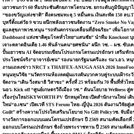
เยาวชนกว่า 60 ทีมประชันศักยภาพโดรน
วช. ยกระดับภูมิปัญญาไ
“ของขวัญแห่งชาติ” ดึงคนชมทะลุ 5 หมื่นคน เงินสะพัด 150 ลบ.
T
บุหรี่ตั้งแต่วัย 9 ขวบ ผนึกพลังเยาวชนจัดงาน “Zero Smoke No V
ดูแลสุขภาพ
วช.หนุน “รถทันตกรรมเคลื่อนที่อัจฉริยะ” เพิ่มโอกาสเ
Dashboard แห่งชาติคุมโรคทั่วไทย
“แสนชัย” นำทีม Knockout บุก 
เจาะตลาดอินเดีย 1.46 พันล้านคน
“ยศชนัน” ผนึก วช. – มช. ขับเ
ปั้นเยาวชน AI จัดอบรมเขียนโปรแกรมโดรนแปรอักษร เสริมทักษะ
ประโยชน์จริง
“อาจารย์เชน” รองนายกรัฐมนตรีและ รมว.อว. หนุ
งานแถลงข่าว NRCT x THAIFEX-ANUGA ASIA 2026 InnoFood,
หนุนทุนวิจัย “นวัตกรรมห้องลดฝุ่นแรงดันบวกควบคู่ระบบเฝ้าระวั
จัดงาน “เดิน-วิ่งสมาธิ วิสาขะ” ครั้งที่ 25 พร้อมกัน 70 พื้นที่ทั่วไทย
น
อว. Kick off “ศูนย์เกษตรวิถีเมือง วช.” ดันนโยบาย Wellness ส
เรื่องรุ่นใหม่
SKYWORTH PV ปักหมุดไทย เปิดสำนักงานใหม่ เดิน
ใหม่
“อ.เชน” เปิดเวที STS Forum ไทย–ญี่ปุ่น 2026 ดันงานวิจัยสู
Guilt” สร้างความโปร่งใสเสริมนโยบาย No Gift Policy
วช. จับมื
รางวัลการออกแบบแผนโดรนแปรอักษร ปี 2569 สนามคัดเลือกที่ 2 
ออกแบบโดรนแปรอักษร ชิงถ้วยพระราชทาน ปี 2569 สนามคัดเลื