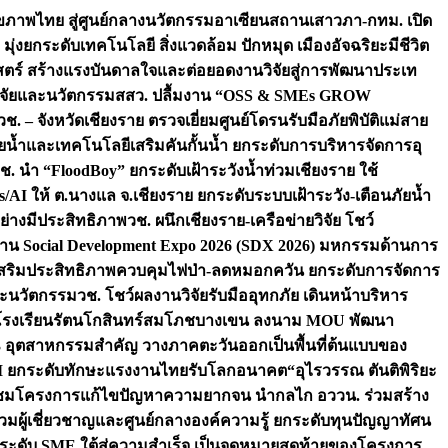
ภาพไทย สู่ศูนย์กลางนวัตกรรมอาเซียน
สถานเสาวภา-กทม. เปิด
 มุ่งยกระดับเทคโนโลยี สิ่งแวดล้อม ปักหมุด เมืองอัจฉริยะมีชีวิต
าสตร์ สร้างแรงบันดาลใจและต่อยอดงานวิจัยสู่การพัฒนาประเท
วิจัยและนวัตกรรม
สสว. ปลื้มงาน “OSS & SMEs GROW
วช. – จังหวัดเชียงราย ตรวจเยี่ยมศูนย์โดรนรับมือภัยพิบัติแม่สาย
ภัยน้ำและเทคโนโลยีเสริมคันกั้นน้ำ ยกระดับการบริหารจัดการอุ
ช. นำ “FloodBoy” ยกระดับเฝ้าระวังน้ำท่วมเชียงราย ใช้
/AI ให้ ต.นางแล จ.เชียงราย ยกระดับระบบเฝ้าระวัง-เตือนภัยน้ำ
ย่างมีประสิทธิภาพ
วช. ผนึกเชียงราย-เครือข่ายวิจัย โชว์
าน Social Development Expo 2026 (SDX 2026) มหกรรมด้านการ
า” เสริมประสิทธิภาพควบคุมไฟป่า-ลดหมอกควัน ยกระดับการจัดการ
และนวัตกรรม
วช. โชว์ผลงานวิจัยรับมืออุทกภัย เดินหน้าบริหาร
ือโรงเรียนรัตนโกสินทร์สมโภชบางเขน ลงนาม MOU พัฒนา
อม 3 อุตสาหกรรมสำคัญ วางภาคตะวันออกเป็นพื้นที่ต้นแบบของ
ผนึก AI ยกระดับทักษะแรงงานไทยรับโลกอนาคต
“อุไรวรรณ ตันติพิริยะ
มชมโครงการแก้ไขปัญหาความยากจน นำกลไก อววน. ร่วมสร้าง
มผู้เชี่ยวชาญและศูนย์กลางองค์ความรู้ ยกระดับทุนปัญญาทัศน
ดับ SME ใต้สู่ความสำเร็จ เป็นจุดหมายสุดท้ายของโครงการ