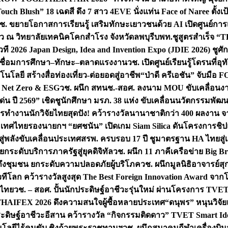
uch Blush” 18 เฉดสี ดึง 7 สาว 4EVE นั่งแท่น Face of Naree ตั้ง
ช. ขยายโอกาสการเรียนรู้ เสริมทักษะเยาวชนด้วย AI เปิดศูนย์การเร
่ยว ณ วิทยาลัยเทคนิคโคกสำโรง จังหวัดลพบุรี
บพท.ชูสูตรสำเร็จ “
ที 2026 Japan Design, Idea and Invention Expo (JDIE 2026) ชูศ
m เชื่อมการศึกษา–ทักษะ–ตลาดแรงงาน
วช. เปิดศูนย์เรียนรู้โดรนที่
โลยี สร้างสื่อท่องเที่ยว-ต่อยอดสู่อาชีพ
“ป่าดี ครีเอชัน” จับมือ 
ค Net Zero & ESG
วช. ผนึก สทนช.-สอศ. ลงนาม MOU ขับเคลื่อนงาน
่น ปี 2569” เชิดชูนักศึกษา มรภ. 38 แห่ง ขับเคลื่อนนวัตกรรมพั
การทำงาน
นักวิจัยไทยสุดปัง! คว้ารางวัลนานาชาติกว่า 400 ผลงาน 
ระเทศไทย
รองนายกฯ “ยศชนัน” เปิดเกม Siam Silica ดันโครงการชิปแห
สู่พลังขับเคลื่อนประเทศ
สรพ. ครบรอบ 17 ปี ชูมาตรฐาน HA ไทยสู่เ
กระดับบริการภาครัฐสู่ยุคดิจิทัล
วช. ผนึก 11 ภาคีเครือข่าย Big Br
ถึงชุมชน ยกระดับความปลอดภัยผู้บริโภค
วช. ผนึกมูลนิธิอาจารย์ส
วทีโลก คว้ารางวัลสูงสุด The Best Foreign Innovation Award จา
ตไทย
วช. – สอศ. ปั้นนักประดิษฐ์อาชีวะรุ่นใหม่ ผ่านโครงการ TVET
THAIFEX 2026 ดึงความสนใจผู้ซื้อหลายประเทศ
“ดนุพร” หนุนวิจัย
ระดิษฐ์อาชีวะอีสาน คว้ารางวัล “กิจกรรมติดดาว” TVET Smart Ide
คโนโลยีไร้คนขับ ชิงถ้วยพระราชทานฯ
วช. ผนึกสมาคมกีฬาเครื่องบิน