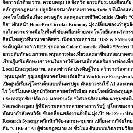
จัดการน้ำด้วย ววน. ครอบคลุม 10 จังหวัด ยกระดับระบบเตือนภัย-ข้
หลักสูตรกฎหมาย ปลูกฝังธรรมาภิบาลเยาวชน ระยะ 5 ปี
เมืองแห่
เทคโนโลยีเพื่อเมือง เศรษฐกิจ และคุณภาพชีวิต
Conicle เปิดตัว 
กิจ” เดินหน้า HomePro Circular Economy มุ่งเปลี่ยนของเก่าสู่ผล
กลไกความร่วมมือในพื้นที่ ขับเคลื่อนด้วยเทคโนโลยีและนวัตก
ศิลป์ไทยสู่เวทีนานาชาติ
สสว. เปิดฉากมหกรรม “OSS & SMEs GRO
ระดับภูมิภาค
NAREE รุกตลาด Color Cosmetic เปิดตัว “Perfect To
ยกระดับทักษะเยาวชน หนุนการท่องเที่ยวและอาชีพแห่งอนาคต
ว
เรียนรู้เสริมทักษะเยาวชนในการใช้โดรนเพื่อส่งเสริมการท่องเที
Local Enterprises
วช. แถลงข่าวนักประดิษฐ์ไทย คว้ารางวัลจากเว
“ทุนมนุษย์” กุญแจสู่อนาคตไทย เร่งสร้าง Workforce Ecosyste
เปิดศูนย์เรียนรู้โดรนต้นแบบที่นครปฐม ดันเยาวชนใช้ AI และเทคโน
ไร่ โชว์โมเดลปลูกป่าวิทยาศาสตร์พรีเมียม ตอบโจทย์นักลงทุนยุ
ประเทศ
ศุภชัย ปลัด อว. มอบรางวัล “วิศวกรสังคมพัฒนาชุมชนดีเด
Neurodivergent ผู้ที่มีความหลากหลายทางการรับรู้ สู่โลกของ
พัฒนากำลังคนวิจัย ขับเคลื่อนพลังงานยั่งยืน มุ่งเป้า Net Zero ป
Research Synergy ผนึกนักวิจัย-เอกชน-ชุมชน เปลี่ยนงานวิจัยไทย
ดัน “CIBbot” AI ผู้ช่วยกฎหมาย 24 ชั่วโมง ต้นแบบนวัตกรรมวิจัยย