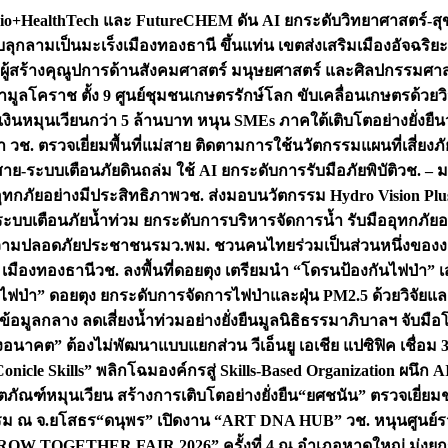
+HealthTech และ FutureCHEM ดัน AI ยกระดับวิทยาศาสตร์-สุข
บลุกลามเป็นมะเร็ง
เมืองทองธานี ขึ้นแท่น เขตส่งเสริมเมืองอัจฉริยะ
่องผู้สร้างคุณูปการด้านสังคมศาสตร์ มนุษยศาสตร์ และศิลปกรรมศ
ำมูลโคราช ตั้ง 9 ศูนย์ชุมชนเกษตรรักษ์โลก ขับเคลื่อนเกษตรด้วย
หมุนเวียนกว่า 5 ล้านบาท หนุน SMEs ภาคใต้เติบโตอย่างยั่งยืน
ำ วช. ตรวจเยี่ยมพื้นที่แม่สาย ติดตามการใช้นวัตกรรมแผนที่เสี่ยง
สาย-ระบบเตือนภัยดินถล่ม ใช้ AI ยกระดับการรับมือภัยพิบัติ
วช. – ม
อุทกภัยอย่างมีประสิทธิภาพ
วช. ส่งมอบนวัตกรรม Hydro Vision Plus
ระบบเตือนภัยน้ำท่วม ยกระดับการบริหารจัดการน้ำ รับมืออุทกภัยอ
มความปลอดภัยประชาชน
รมว.พม. ชวนคนไทยร่วมเป็นส่วนหนึ่งของง
 เมืองทองธานี
วช. ลงพื้นที่ดอยตุง เตรียมนำ “โดรนป้องกันไฟป่
นไฟป่า” ดอยตุง ยกระดับการจัดการไฟป่าและฝุ่น PM2.5 ด้วยวิจัย
อมูลกลาง ลดเสี่ยงน้ำท่วมอย่างยั่งยืน
มูลนิธิธรรมาภิบาลฯ จับม
งอนาคต” ต้องไม่พัฒนาแบบแยกส่วน วีเอ็นยู เอเชีย แปซิฟิค เชื่
“Conicle Skills” พลิกโฉมองค์กรสู่ Skills-Based Organization 
ิตภัณฑ์หมุนเวียน สร้างการเติบโตอย่างยั่งยืน
“ยศชนัน” ตรวจเยี่ย
รรม ณ จ.ยโสธร
“ดนุพร” เปิดงาน “ART DNA HUB” วช. หนุนศูนย์รว
W TOGETHER FAIR 2026” ครั้งที่ 4 ณ อำเภอหาดใหญ่ มุ่งยกระ