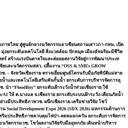
ภาพไทย สู่ศูนย์กลางนวัตกรรมอาเซียน
สถานเสาวภา-กทม. เปิด
 มุ่งยกระดับเทคโนโลยี สิ่งแวดล้อม ปักหมุด เมืองอัจฉริยะมีชีวิต
าสตร์ สร้างแรงบันดาลใจและต่อยอดงานวิจัยสู่การพัฒนาประเท
วิจัยและนวัตกรรม
สสว. ปลื้มงาน “OSS & SMEs GROW
วช. – จังหวัดเชียงราย ตรวจเยี่ยมศูนย์โดรนรับมือภัยพิบัติแม่สาย
ภัยน้ำและเทคโนโลยีเสริมคันกั้นน้ำ ยกระดับการบริหารจัดการอุ
ช. นำ “FloodBoy” ยกระดับเฝ้าระวังน้ำท่วมเชียงราย ใช้
/AI ให้ ต.นางแล จ.เชียงราย ยกระดับระบบเฝ้าระวัง-เตือนภัยน้ำ
ย่างมีประสิทธิภาพ
วช. ผนึกเชียงราย-เครือข่ายวิจัย โชว์
าน Social Development Expo 2026 (SDX 2026) มหกรรมด้านการ
า” เสริมประสิทธิภาพควบคุมไฟป่า-ลดหมอกควัน ยกระดับการจัดการ
และนวัตกรรม
วช. โชว์ผลงานวิจัยรับมืออุทกภัย เดินหน้าบริหาร