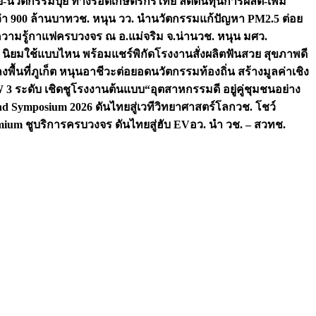
จัย-นวัตกรรมปุ๋ย ทางรอดเกษตรกรไทย ลดต้นทุนการผลิต-เพิ่ม
ว่า 900 ล้านบาท
วช. หนุน วว. นำนวัตกรรมแก้ปัญหา PM2.5 ต่อย
ความรู้กาแฟครบวงจร ณ อ.แม่จริม จ.น่าน
วช. หนุน มศว.
น นิยมใช้แบบไหน พร้อมแชร์พิกัดโรงงานสั่งผลิต
ฟันสวย สุขภาพดี
งพื้นที่ภูเก็ต หนุนอาชีวะต่อยอดนวัตกรรมท้องถิ่น สร้างมูลค่าเชิง
ระดับ เชิดชูโรงงานต้นแบบ“อุตสาหกรรมดี อยู่คู่ชุมชนอย่าง
nd Symposium 2026 ดันไทยสู่เวทีวิทยาศาสตร์โลก
วช. โชว์
ium ชูบริการครบวงจร ดันไทยสู่ฮับ EV
อว. นำ วช. – สวทช.