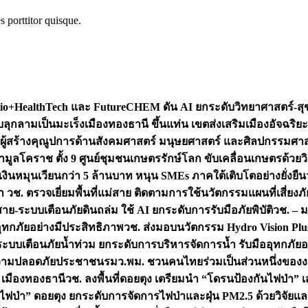
s porttitor quisque.
+HealthTech และ FutureCHEM ดัน AI ยกระดับวิทยาศาสตร์-สุข
บลุกลามเป็นมะเร็ง
เมืองทองธานี ขึ้นแท่น เขตส่งเสริมเมืองอัจฉริยะ
่องผู้สร้างคุณูปการด้านสังคมศาสตร์ มนุษยศาสตร์ และศิลปกรรมศ
ำมูลโคราช ตั้ง 9 ศูนย์ชุมชนเกษตรรักษ์โลก ขับเคลื่อนเกษตรด้วย
หมุนเวียนกว่า 5 ล้านบาท หนุน SMEs ภาคใต้เติบโตอย่างยั่งยืน
ำ วช. ตรวจเยี่ยมพื้นที่แม่สาย ติดตามการใช้นวัตกรรมแผนที่เสี่ยง
สาย-ระบบเตือนภัยดินถล่ม ใช้ AI ยกระดับการรับมือภัยพิบัติ
วช. – ม
อุทกภัยอย่างมีประสิทธิภาพ
วช. ส่งมอบนวัตกรรม Hydro Vision Plus
ระบบเตือนภัยน้ำท่วม ยกระดับการบริหารจัดการน้ำ รับมืออุทกภัยอ
มความปลอดภัยประชาชน
รมว.พม. ชวนคนไทยร่วมเป็นส่วนหนึ่งของง
 เมืองทองธานี
วช. ลงพื้นที่ดอยตุง เตรียมนำ “โดรนป้องกันไฟป่
นไฟป่า” ดอยตุง ยกระดับการจัดการไฟป่าและฝุ่น PM2.5 ด้วยวิจัย