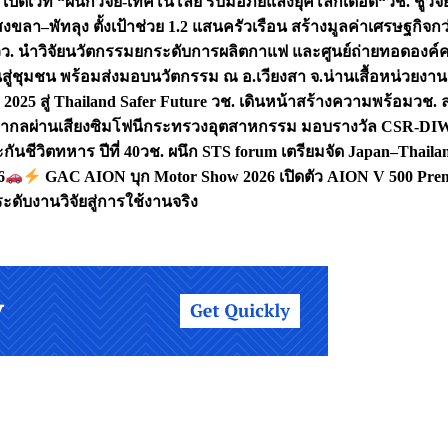
 เปิดเวที “ผนึกวิจัย-เทคโนโลยี รับมือภัยแล้งยุคโลกเดือด“
วช. ชูวิ
สงขลา–พัทลุง ตั้งเป้าช่วย 1.2 แสนครัวเรือน สร้างมูลค่าเศรษฐกิจก
วว. นำวิจัยนวัตกรรมยกระดับการผลิตกาแฟ และศูนย์ถ่ายทอดองค์
ันสู่ชุมชน พร้อมส่งมอบนวัตกรรม ณ อ.เวียงสา จ.น่าน
เสื้อหน่วยงา
025 สู่ Thailand Safer Future วช. เดินหน้าสร้างความพร้อม
วช. ล
ีสากลผ่านเสียงซิมโฟนี
กระทรวงอุตสาหกรรม มอบรางวัล CSR-DIW 3 
นชีวิตทหาร ปีที่ 40
วช. ผนึก STS forum เตรียมจัด Japan–Thaila
6
GAC AION บุก Motor Show 2026 เปิดตัว AION V 500 Prem
ับงานวิจัยสู่การใช้งานจริง