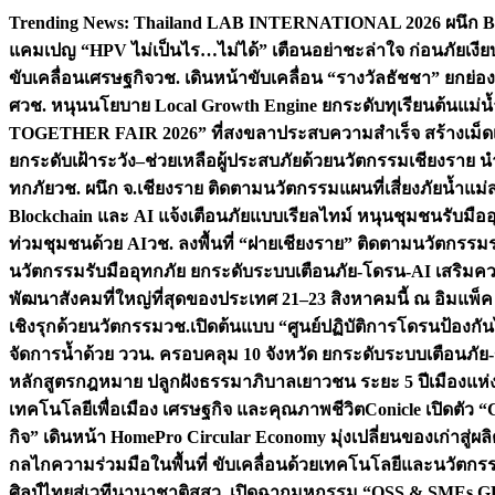
Skip
Trending News:
Thailand LAB INTERNATIONAL 2026 ผนึก Bio
to
แคมเปญ “HPV ไม่เป็นไร…ไม่ได้” เตือนอย่าชะล่าใจ ก่อนภัยเงีย
content
ขับเคลื่อนเศรษฐกิจ
วช. เดินหน้าขับเคลื่อน “รางวัลธัชชา” ยกย
ศ
วช. หนุนนโยบาย Local Growth Engine ยกระดับทุเรียนต้นแม่น้
TOGETHER FAIR 2026” ที่สงขลาประสบความสำเร็จ สร้างเม็ดเงิน
ยกระดับเฝ้าระวัง–ช่วยเหลือผู้ประสบภัยด้วยนวัตกรรม
เชียงราย น
ทกภัย
วช. ผนึก จ.เชียงราย ติดตามนวัตกรรมแผนที่เสี่ยงภัยน้ำแม่
Blockchain และ AI แจ้งเตือนภัยแบบเรียลไทม์ หนุนชุมชนรับมือ
ท่วมชุมชนด้วย AI
วช. ลงพื้นที่ “ฝายเชียงราย” ติดตามนวัตกรรม
นวัตกรรมรับมืออุทกภัย ยกระดับระบบเตือนภัย-โดรน-AI เสริ
พัฒนาสังคมที่ใหญ่ที่สุดของประเทศ 21–23 สิงหาคมนี้ ณ อิมแพ็ค
เชิงรุกด้วยนวัตกรรม
วช.เปิดต้นแบบ “ศูนย์ปฏิบัติการโดรนป้องกั
จัดการน้ำด้วย ววน. ครอบคลุม 10 จังหวัด ยกระดับระบบเตือนภัย-ข้
หลักสูตรกฎหมาย ปลูกฝังธรรมาภิบาลเยาวชน ระยะ 5 ปี
เมืองแห่
เทคโนโลยีเพื่อเมือง เศรษฐกิจ และคุณภาพชีวิต
Conicle เปิดตัว 
กิจ” เดินหน้า HomePro Circular Economy มุ่งเปลี่ยนของเก่าสู่ผล
กลไกความร่วมมือในพื้นที่ ขับเคลื่อนด้วยเทคโนโลยีและนวัตก
ศิลป์ไทยสู่เวทีนานาชาติ
สสว. เปิดฉากมหกรรม “OSS & SMEs GRO