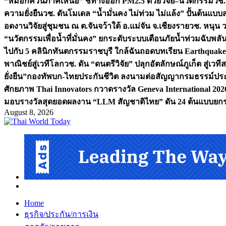
“หมอกควันภาคเหนือ” ชี้ทางออก PM2.5 ด้วยวิจัย–นวัตกรรม
วช.
ความยั่งยืน
วช. ดันโมเดล “น้ำมั่นคง ไม่ท่วม ไม่แล้ง” ปั้นต้นแบบ
อดงานวิจัยสู่ชุมชน ณ ต.จันจว้าใต้ อ.แม่จัน จ.เชียงราย
วช. หนุน 
“นวัตกรรมเพื่อน้ำที่มั่นคง” ยกระดับระบบเตือนภัยน้ำท่วมฉับพล
ไปกับ 5 คลินิกทันตกรรมราชบุรี ใกล้ฉัน
ถอดบทเรียน Earthquake 2
พาณิชย์สู่เวทีโลก
วช. ดัน “ดนตรีวิจัย” ปลุกอัตลักษณ์ภูเก็ต สู่เวท
ยั่งยืน”
กองทัพบก-ไทยประกันชีวิต ลงนามต่อสัญญากรมธรรม์ประกั
ศักยภาพ Thai Innovators กวาดรางวัล Geneva International 202
มอบรางวัลสุดยอดผลงาน “LLM สัญชาติไทย” ดัน 24 ต้นแบบยกระด
August 8, 2026
Home
ธุรกิจ/ประกัน/การเงิน