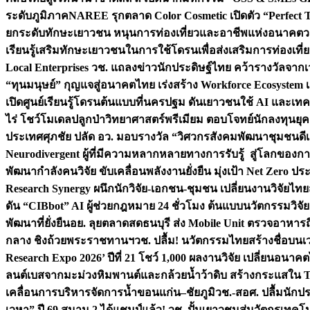
ระดับภูมิภาค
NAREE รุกตลาด Color Cosmetic เปิดตัว “Perfect To
ยกระดับทักษะเยาวชน หนุนการท่องเที่ยวและอาชีพแห่งอนาคต
ว
เรียนรู้เสริมทักษะเยาวชนในการใช้โดรนเพื่อส่งเสริมการท่องเที
Local Enterprises
วช. แถลงข่าวนักประดิษฐ์ไทย คว้ารางวัลจากเว
“ทุนมนุษย์” กุญแจสู่อนาคตไทย เร่งสร้าง Workforce Ecosyste
เปิดศูนย์เรียนรู้โดรนต้นแบบที่นครปฐม ดันเยาวชนใช้ AI และเทคโน
ไร่ โชว์โมเดลปลูกป่าวิทยาศาสตร์พรีเมียม ตอบโจทย์นักลงทุนยุ
ประเทศ
ศุภชัย ปลัด อว. มอบรางวัล “วิศวกรสังคมพัฒนาชุมชนดีเด
Neurodivergent ผู้ที่มีความหลากหลายทางการรับรู้ สู่โลกของ
พัฒนากำลังคนวิจัย ขับเคลื่อนพลังงานยั่งยืน มุ่งเป้า Net Zero ป
Research Synergy ผนึกนักวิจัย-เอกชน-ชุมชน เปลี่ยนงานวิจัยไทย
ดัน “CIBbot” AI ผู้ช่วยกฎหมาย 24 ชั่วโมง ต้นแบบนวัตกรรมวิจัยย
พัฒนาที่ยั่งยืน
อย. ลุยตลาดสดธนบุรี ส่ง Mobile Unit ตรวจอาหาร
กลาง ชิงถ้วยพระราชทานฯ
วช. ปลื้ม! นวัตกรรมไทยสร้างชื่อบนเ
Research Expo 2026’ ปีที่ 21 โชว์ 1,000 ผลงานวิจัย เปลี่ยนอนาค
ลนต์เบสจากมะม่วงหิมพานต์และกล้วยน้ำว้าดิบ สร้างกระแสใน 
เคลื่อนการบริหารจัดการน้ำขอนแก่น–ชัยภูมิ
วช.-สอศ. ปลื้มนักป
เวหา” ปี 69 สนาม 2 ได้แชมป์แล้ว! วช. ปั้นเยาวชนสู่นวัตกรเท