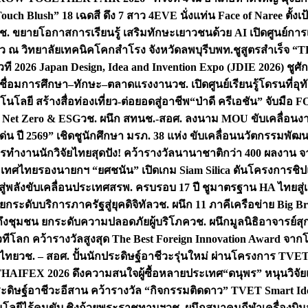
uch Blush” 18 เฉดสี ดึง 7 สาว 4EVE นั่งแท่น Face of Naree ตั้ง
ช. ขยายโอกาสการเรียนรู้ เสริมทักษะเยาวชนด้วย AI เปิดศูนย์การเร
่ยว ณ วิทยาลัยเทคนิคโคกสำโรง จังหวัดลพบุรี
บพท.ชูสูตรสำเร็จ “
ที 2026 Japan Design, Idea and Invention Expo (JDIE 2026) ชูศ
m เชื่อมการศึกษา–ทักษะ–ตลาดแรงงาน
วช. เปิดศูนย์เรียนรู้โดรนที่
โลยี สร้างสื่อท่องเที่ยว-ต่อยอดสู่อาชีพ
“ป่าดี ครีเอชัน” จับมือ 
ค Net Zero & ESG
วช. ผนึก สทนช.-สอศ. ลงนาม MOU ขับเคลื่อนงาน
่น ปี 2569” เชิดชูนักศึกษา มรภ. 38 แห่ง ขับเคลื่อนนวัตกรรมพั
การทำงาน
นักวิจัยไทยสุดปัง! คว้ารางวัลนานาชาติกว่า 400 ผลงาน 
ระเทศไทย
รองนายกฯ “ยศชนัน” เปิดเกม Siam Silica ดันโครงการชิปแห
สู่พลังขับเคลื่อนประเทศ
สรพ. ครบรอบ 17 ปี ชูมาตรฐาน HA ไทยสู่เ
กระดับบริการภาครัฐสู่ยุคดิจิทัล
วช. ผนึก 11 ภาคีเครือข่าย Big Br
ถึงชุมชน ยกระดับความปลอดภัยผู้บริโภค
วช. ผนึกมูลนิธิอาจารย์ส
วทีโลก คว้ารางวัลสูงสุด The Best Foreign Innovation Award จา
ตไทย
วช. – สอศ. ปั้นนักประดิษฐ์อาชีวะรุ่นใหม่ ผ่านโครงการ TVET
THAIFEX 2026 ดึงความสนใจผู้ซื้อหลายประเทศ
“ดนุพร” หนุนวิจัย
ระดิษฐ์อาชีวะอีสาน คว้ารางวัล “กิจกรรมติดดาว” TVET Smart Ide
คโนโลยีไร้คนขับ ชิงถ้วยพระราชทานฯ
วช. ผนึกสมาคมกีฬาเครื่องบิน