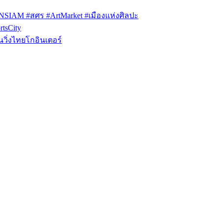
ONSIAM #สศร #ArtMarket #เมืองแห่งศิลปะ
tsCity
วิ่งไทยโกอินเตอร์