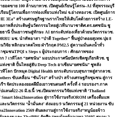
เป้ายอดขาย 100 ล้านบาท
วช. เปิดศูนย์เรียนรู้โดรน–AI ที่สุพรรณบุรี
ียนรู้โดรนเพื่อการท่องเที่ยวแห่งใหม่ จ.อ่างทอง
วช. เปิดศูนย์การ
THE 3Ea” สร้างเศรษฐกิจฐานรากไทยให้เติบโตด้วยการสร้าง LE-
ักยภาพสิ่งประดิษฐ์นวัตกรรมไทยสู่เวทีนานาชาติ
ศ.ดร.ยศชนัน ชู
อุทัยธานี ปั้นเยาวชนสู่ทักษะ AI ยกระดับท่องเที่ยวด้วยนวัตกรรม
วช.
FORRU มช. นำทัพอาสา “ป่าดี Together” ฟื้นฟูป่าดอยสุเทพ-ปุย 8
วิจัย พลิกอนาคตไทย ฝ่าวิกฤต PM2.5 สู่ความมั่นคงน้ำทั่ว
ฒนาชุมชน
TPQI x Steps x ผู้ประกอบการ : ศักยภาพของ
จาก 7 เวทีโลก “ยศชนัน” มอบประกาศนียบัตรเชิดชูเกียรติ
วช. ชู
่งชาติ ปั้นไทยสู่ฮับ Deep Tech อาเซียน
“ยศชนัน” ชูพลัง
วทีโลก ปักหมุด Digital Health ยกระดับระบบสุขภาพสู่สากล
วช.
others ขับเคลื่อน “ชันโรง” สร้างป่า สร้างเศรษฐกิจชุมชน สู่การ
ุกรีฯ จัดประลองยอดฝีมือเยาวชนดนตรี ครั้งที่ 4 รอบรองฯ ภาค
กโปแลนด์
22-26 มิ.ย.นี้ วช.เปิดมหกรรมวิจัยแห่งชาติ ‘Thailand
 Smart Idea2Innovation สู่การใช้งานจริง
OROM เครื่องดื่มแพ
และนวัตกรรม ‘น้ำมั่นคง’ ส่งมอบ 9 นวัตกรรมสู่ 21 หน่วยงาน ขับ
a2Innovation 2569 ดันผลงานสู่การใช้งานจริง
“หนูน้อยจ้าว
จำลองฯ และ ThaiPBS จัดศึก “หนูน้อยจ้าวเวหา 2569” สนาม 2