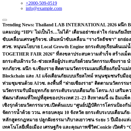
+2000-509-0519
info@example.com
Trending News:
Thailand LAB INTERNATIONAL 2026 ผนึก Bio
แคมเปญ “HPV ไม่เป็นไร…ไม่ได้” เตือนอย่าชะล่าใจ ก่อนภัยเงีย
ขับเคลื่อนเศรษฐกิจ
วช. เดินหน้าขับเคลื่อน “รางวัลธัชชา” ยกย
ศ
วช. หนุนนโยบาย Local Growth Engine ยกระดับทุเรียนต้นแม่น้
TOGETHER FAIR 2026” ที่สงขลาประสบความสำเร็จ สร้างเม็ดเงิน
ยกระดับเฝ้าระวัง–ช่วยเหลือผู้ประสบภัยด้วยนวัตกรรม
เชียงราย น
ทกภัย
วช. ผนึก จ.เชียงราย ติดตามนวัตกรรมแผนที่เสี่ยงภัยน้ำแม่
Blockchain และ AI แจ้งเตือนภัยแบบเรียลไทม์ หนุนชุมชนรับมือ
ท่วมชุมชนด้วย AI
วช. ลงพื้นที่ “ฝายเชียงราย” ติดตามนวัตกรรม
นวัตกรรมรับมืออุทกภัย ยกระดับระบบเตือนภัย-โดรน-AI เสริ
พัฒนาสังคมที่ใหญ่ที่สุดของประเทศ 21–23 สิงหาคมนี้ ณ อิมแพ็ค
เชิงรุกด้วยนวัตกรรม
วช.เปิดต้นแบบ “ศูนย์ปฏิบัติการโดรนป้องกั
จัดการน้ำด้วย ววน. ครอบคลุม 10 จังหวัด ยกระดับระบบเตือนภัย-ข้
หลักสูตรกฎหมาย ปลูกฝังธรรมาภิบาลเยาวชน ระยะ 5 ปี
เมืองแห่
เทคโนโลยีเพื่อเมือง เศรษฐกิจ และคุณภาพชีวิต
Conicle เปิดตัว 