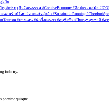
สูงวัย
rCity #เศรษฐกิจวัฒนธรรม #CreativeEconomy #ศิลปะร่วมสมัย #IC
งแสนรักษ์โลก #จากแก้วสู่กล้า #SustainableRunning #ChonburiSpor
Tourism #บางแสน #นักวิ่งเคนยา #อนุชิตจิว #ปิยะนุชสุขชาติ #งาน
ng industry.
s porttitor quisque.