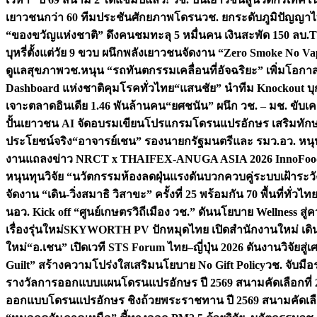
เยาวชนกว่า 60 ทีมประชันศักยภาพโดรน
วช. ยกระดับภูมิปัญญาไ
“ของขวัญแห่งชาติ” ดึงคนชมทะลุ 5 หมื่นคน เงินสะพัด 150 ลบ.
T
บุหรี่ตั้งแต่วัย 9 ขวบ ผนึกพลังเยาวชนจัดงาน “Zero Smoke No V
ดูแลสุขภาพ
วช.หนุน “รถทันตกรรมเคลื่อนที่อัจฉริยะ” เพิ่มโอกาสเ
Dashboard แห่งชาติคุมโรคทั่วไทย
“แสนชัย” นำทีม Knockout บุก 
เจาะตลาดอินเดีย 1.46 พันล้านคน
“ยศชนัน” ผนึก วช. – มช. ขับเ
ปั้นเยาวชน AI จัดอบรมเขียนโปรแกรมโดรนแปรอักษร เสริมทักษะ
ประโยชน์จริง
“อาจารย์เชน” รองนายกรัฐมนตรีและ รมว.อว. หนุ
งานแถลงข่าว NRCT x THAIFEX-ANUGA ASIA 2026 InnoFood,
หนุนทุนวิจัย “นวัตกรรมห้องลดฝุ่นแรงดันบวกควบคู่ระบบเฝ้าระวั
จัดงาน “เดิน-วิ่งสมาธิ วิสาขะ” ครั้งที่ 25 พร้อมกัน 70 พื้นที่ทั่วไทย
น
อว. Kick off “ศูนย์เกษตรวิถีเมือง วช.” ดันนโยบาย Wellness ส
เรื่องรุ่นใหม่
SKYWORTH PV ปักหมุดไทย เปิดสำนักงานใหม่ เดิน
ใหม่
“อ.เชน” เปิดเวที STS Forum ไทย–ญี่ปุ่น 2026 ดันงานวิจัยสู
Guilt” สร้างความโปร่งใสเสริมนโยบาย No Gift Policy
วช. จับมื
รางวัลการออกแบบแผนโดรนแปรอักษร ปี 2569 สนามคัดเลือกที่ 2 
ออกแบบโดรนแปรอักษร ชิงถ้วยพระราชทาน ปี 2569 สนามคัดเลื