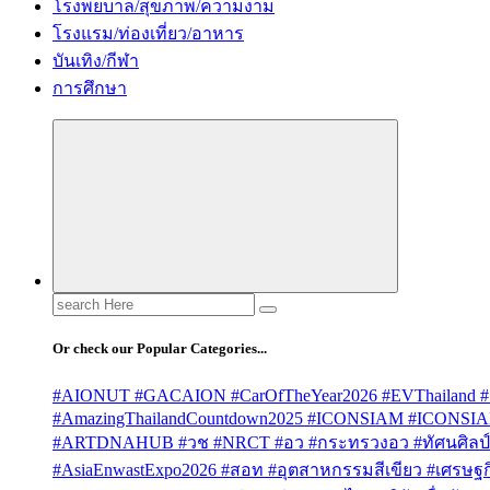
โรงพยบาล/สุขภาพ/ความงาม
โรงแรม/ท่องเที่ยว/อาหาร
บันเทิง/กีฬา
การศึกษา
Search
for:
Or check our Popular Categories...
#AIONUT #GACAION #CarOfTheYear2026 #EVThailand #
#AmazingThailandCountdown2025 #ICONSIAM #ICONSI
#ARTDNAHUB #วช #NRCT #อว #กระทรวงอว #ทัศนศิลป์ #
#AsiaEnwastExpo2026 #สอท #อุตสาหกรรมสีเขียว #เศรษฐกิจ