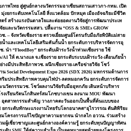
ภาพไทย สู่ศูนย์กลางนวัตกรรมอาเซียน
สถานเสาวภา-กทม. เปิด
 มุ่งยกระดับเทคโนโลยี สิ่งแวดล้อม ปักหมุด เมืองอัจฉริยะมีชีวิต
าสตร์ สร้างแรงบันดาลใจและต่อยอดงานวิจัยสู่การพัฒนาประเท
วิจัยและนวัตกรรม
สสว. ปลื้มงาน “OSS & SMEs GROW
วช. – จังหวัดเชียงราย ตรวจเยี่ยมศูนย์โดรนรับมือภัยพิบัติแม่สาย
ภัยน้ำและเทคโนโลยีเสริมคันกั้นน้ำ ยกระดับการบริหารจัดการอุ
ช. นำ “FloodBoy” ยกระดับเฝ้าระวังน้ำท่วมเชียงราย ใช้
/AI ให้ ต.นางแล จ.เชียงราย ยกระดับระบบเฝ้าระวัง-เตือนภัยน้ำ
ย่างมีประสิทธิภาพ
วช. ผนึกเชียงราย-เครือข่ายวิจัย โชว์
าน Social Development Expo 2026 (SDX 2026) มหกรรมด้านการ
า” เสริมประสิทธิภาพควบคุมไฟป่า-ลดหมอกควัน ยกระดับการจัดการ
และนวัตกรรม
วช. โชว์ผลงานวิจัยรับมืออุทกภัย เดินหน้าบริหาร
ือโรงเรียนรัตนโกสินทร์สมโภชบางเขน ลงนาม MOU พัฒนา
อม 3 อุตสาหกรรมสำคัญ วางภาคตะวันออกเป็นพื้นที่ต้นแบบของ
ผนึก AI ยกระดับทักษะแรงงานไทยรับโลกอนาคต
“อุไรวรรณ ตันติพิริยะ
มชมโครงการแก้ไขปัญหาความยากจน นำกลไก อววน. ร่วมสร้าง
มผู้เชี่ยวชาญและศูนย์กลางองค์ความรู้ ยกระดับทุนปัญญาทัศน
ดับ SME ใต้สู่ความสำเร็จ เป็นจุดหมายสุดท้ายของโครงการ