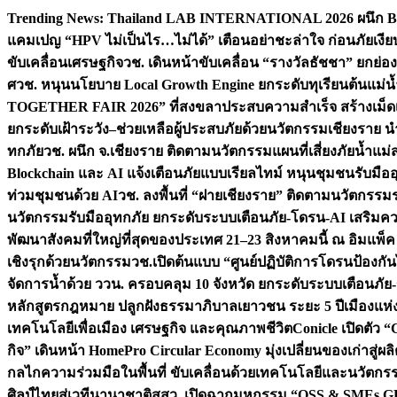
Skip
Trending News:
Thailand LAB INTERNATIONAL 2026 ผนึก Bio
to
แคมเปญ “HPV ไม่เป็นไร…ไม่ได้” เตือนอย่าชะล่าใจ ก่อนภัยเงีย
content
ขับเคลื่อนเศรษฐกิจ
วช. เดินหน้าขับเคลื่อน “รางวัลธัชชา” ยกย
ศ
วช. หนุนนโยบาย Local Growth Engine ยกระดับทุเรียนต้นแม่น้
TOGETHER FAIR 2026” ที่สงขลาประสบความสำเร็จ สร้างเม็ดเงิน
ยกระดับเฝ้าระวัง–ช่วยเหลือผู้ประสบภัยด้วยนวัตกรรม
เชียงราย น
ทกภัย
วช. ผนึก จ.เชียงราย ติดตามนวัตกรรมแผนที่เสี่ยงภัยน้ำแม่
Blockchain และ AI แจ้งเตือนภัยแบบเรียลไทม์ หนุนชุมชนรับมือ
ท่วมชุมชนด้วย AI
วช. ลงพื้นที่ “ฝายเชียงราย” ติดตามนวัตกรรม
นวัตกรรมรับมืออุทกภัย ยกระดับระบบเตือนภัย-โดรน-AI เสริ
พัฒนาสังคมที่ใหญ่ที่สุดของประเทศ 21–23 สิงหาคมนี้ ณ อิมแพ็ค
เชิงรุกด้วยนวัตกรรม
วช.เปิดต้นแบบ “ศูนย์ปฏิบัติการโดรนป้องกั
จัดการน้ำด้วย ววน. ครอบคลุม 10 จังหวัด ยกระดับระบบเตือนภัย-ข้
หลักสูตรกฎหมาย ปลูกฝังธรรมาภิบาลเยาวชน ระยะ 5 ปี
เมืองแห่
เทคโนโลยีเพื่อเมือง เศรษฐกิจ และคุณภาพชีวิต
Conicle เปิดตัว 
กิจ” เดินหน้า HomePro Circular Economy มุ่งเปลี่ยนของเก่าสู่ผล
กลไกความร่วมมือในพื้นที่ ขับเคลื่อนด้วยเทคโนโลยีและนวัตก
ศิลป์ไทยสู่เวทีนานาชาติ
สสว. เปิดฉากมหกรรม “OSS & SMEs GRO