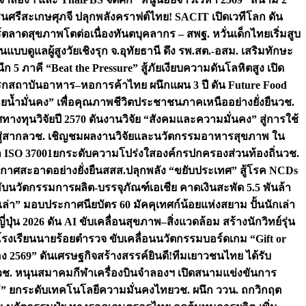
ชนศรีสะเกษ
ศุภจี ปลุกพลังคราฟต์ไทย! SACIT เปิดเวทีโลก ดัน
ร์ตลาดสุขภาพโตต่อเนื่อง
ทันตบุคลากร – สพฐ. หวั่นเด็กไทยเริ่มสูบ
นแบบดูแลผู้สูงวัยเชิงรุก จ.อุทัยธานี ดึง รพ.สต.-อสม. เสริมทักษะ
ึก 5 ภาคี “Beat the Pressure” สู้ภัยเงียบความดันโลหิตสูง เปิด
รก
สถาบันอาหาร–หอการค้าไทย ผนึกแผน 3 ปี ดัน Future Food
ยน้ำมั่นคง” เพื่อคุณภาพชีวิตประชาชนภาคเหนืออย่างยั่งยืน
วช.
ศทางทุนวิจัยปี 2570 ดันงานวิจัย “สังคมและความมั่นคง” สู่การใช้
ู่สากล
วช. เชิญชมผลงานวิจัยและนวัตกรรมอาหารสุขภาพ ใน
ล ISO 37001ยกระดับความโปร่งใสองค์กรปกครองส่วนท้องถิ่น
วช.
ากาศสะอาดอย่างยั่งยืน
สสส.ปลุกพลัง “ขยับประเทศ” สู้โรค NCDs
่ฮับนวัตกรรมการผลิต-บรรจุภัณฑ์เอเชีย คาดเงินสะพัด 5.5 พันล้า
เล่า” มอบประกาศนียบัตร 60 มัคคุเทศก์น้อยแห่งสยาม ปั้นนักเล่า
ปุ่น 2026 ดัน AI ขับเคลื่อนสุขภาพ–สิ่งแวดล้อม สร้างนักวิทย์รุ่น
โรงเรียนนายร้อยตำรวจ ขับเคลื่อนนวัตกรรมบอร์ดเกม “Gift or
ง 2569” ดันเศรษฐกิจสร้างสรรค์
ยินดี!ทีมเยาวชนไทย ได้รับ
วช. หนุนสมาคมกีฬาเครื่องบินจำลองฯ เปิดสนามแข่งขันการ
ิธี” ยกระดับเทคโนโลยีความมั่นคงไทย
วช. ผนึก ววน. ถกวิกฤต