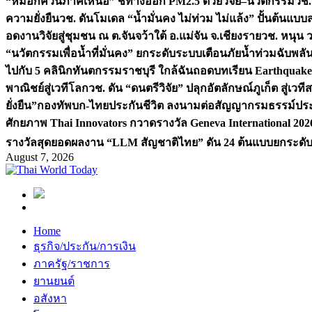
“หมอกควันภาคเหนือ” ชี้ทางออก PM2.5 ด้วยวิจัย–นวัตกรรม
วช.
ความยั่งยืน
วช. ดันโมเดล “น้ำมั่นคง ไม่ท่วม ไม่แล้ง” ปั้นต้นแบบ
อดงานวิจัยสู่ชุมชน ณ ต.จันจว้าใต้ อ.แม่จัน จ.เชียงราย
วช. หนุน 
“นวัตกรรมเพื่อน้ำที่มั่นคง” ยกระดับระบบเตือนภัยน้ำท่วมฉับพล
ไปกับ 5 คลินิกทันตกรรมราชบุรี ใกล้ฉัน
ถอดบทเรียน Earthquake 2
พาณิชย์สู่เวทีโลก
วช. ดัน “ดนตรีวิจัย” ปลุกอัตลักษณ์ภูเก็ต สู่เวท
ยั่งยืน”
กองทัพบก-ไทยประกันชีวิต ลงนามต่อสัญญากรมธรรม์ประกั
ศักยภาพ Thai Innovators กวาดรางวัล Geneva International 202
รางวัลสุดยอดผลงาน “LLM สัญชาติไทย” ดัน 24 ต้นแบบยกระดับงา
August 7, 2026
Home
ธุรกิจ/ประกัน/การเงิน
ภาครัฐ/ราชการ
ยานยนต์
อสังหา