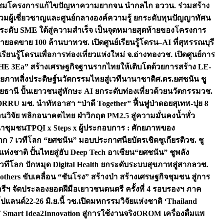
มชมโครงการแก้ไขปัญหาความยากจน นำกลไก อววน. ร่วมสร้าง
มผู้เชี่ยวชาญและศูนย์กลางองค์ความรู้ ยกระดับทุนปัญญาทัศน
ดับ SME ใต้สู่ความสำเร็จ เป็นจุดหมายสุดท้ายของโครงการ
เป้ายอดขาย 100 ล้านบาท
วช. เปิดศูนย์เรียนรู้โดรน–AI ที่สุพรรณบุรี
ียนรู้โดรนเพื่อการท่องเที่ยวแห่งใหม่ จ.อ่างทอง
วช. เปิดศูนย์การ
THE 3Ea” สร้างเศรษฐกิจฐานรากไทยให้เติบโตด้วยการสร้าง LE-
ักยภาพสิ่งประดิษฐ์นวัตกรรมไทยสู่เวทีนานาชาติ
ศ.ดร.ยศชนัน ชู
อุทัยธานี ปั้นเยาวชนสู่ทักษะ AI ยกระดับท่องเที่ยวด้วยนวัตกรรม
วช.
FORRU มช. นำทัพอาสา “ป่าดี Together” ฟื้นฟูป่าดอยสุเทพ-ปุย 8
วิจัย พลิกอนาคตไทย ฝ่าวิกฤต PM2.5 สู่ความมั่นคงน้ำทั่ว
ฒนาชุมชน
TPQI x Steps x ผู้ประกอบการ : ศักยภาพของ
จาก 7 เวทีโลก “ยศชนัน” มอบประกาศนียบัตรเชิดชูเกียรติ
วช. ชู
่งชาติ ปั้นไทยสู่ฮับ Deep Tech อาเซียน
“ยศชนัน” ชูพลัง
วทีโลก ปักหมุด Digital Health ยกระดับระบบสุขภาพสู่สากล
วช.
others ขับเคลื่อน “ชันโรง” สร้างป่า สร้างเศรษฐกิจชุมชน สู่การ
ุกรีฯ จัดประลองยอดฝีมือเยาวชนดนตรี ครั้งที่ 4 รอบรองฯ ภาค
กโปแลนด์
22-26 มิ.ย.นี้ วช.เปิดมหกรรมวิจัยแห่งชาติ ‘Thailand
 Smart Idea2Innovation สู่การใช้งานจริง
OROM เครื่องดื่มแพ