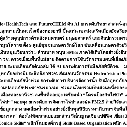
+HealthTech และ FutureCHEM ดัน AI ยกระดับวิทยาศาสตร์-สุข
บลุกลามเป็นมะเร็ง
เมืองทองธานี ขึ้นแท่น เขตส่งเสริมเมืองอัจฉริยะ
่องผู้สร้างคุณูปการด้านสังคมศาสตร์ มนุษยศาสตร์ และศิลปกรรมศ
ำมูลโคราช ตั้ง 9 ศูนย์ชุมชนเกษตรรักษ์โลก ขับเคลื่อนเกษตรด้วย
หมุนเวียนกว่า 5 ล้านบาท หนุน SMEs ภาคใต้เติบโตอย่างยั่งยืน
ำ วช. ตรวจเยี่ยมพื้นที่แม่สาย ติดตามการใช้นวัตกรรมแผนที่เสี่ยง
สาย-ระบบเตือนภัยดินถล่ม ใช้ AI ยกระดับการรับมือภัยพิบัติ
วช. – ม
อุทกภัยอย่างมีประสิทธิภาพ
วช. ส่งมอบนวัตกรรม Hydro Vision Plus
ระบบเตือนภัยน้ำท่วม ยกระดับการบริหารจัดการน้ำ รับมืออุทกภัยอ
มความปลอดภัยประชาชน
รมว.พม. ชวนคนไทยร่วมเป็นส่วนหนึ่งของง
 เมืองทองธานี
วช. ลงพื้นที่ดอยตุง เตรียมนำ “โดรนป้องกันไฟป่
นไฟป่า” ดอยตุง ยกระดับการจัดการไฟป่าและฝุ่น PM2.5 ด้วยวิจัย
อมูลกลาง ลดเสี่ยงน้ำท่วมอย่างยั่งยืน
มูลนิธิธรรมาภิบาลฯ จับม
งอนาคต” ต้องไม่พัฒนาแบบแยกส่วน วีเอ็นยู เอเชีย แปซิฟิค เชื่
“Conicle Skills” พลิกโฉมองค์กรสู่ Skills-Based Organization 