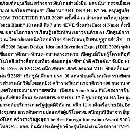
ิตภัณฑ์หมุนเวียน สร้างการเติบโตอย่างยั่งยืน
“ยศชนัน” ตรวจเยี่ย
รรม ณ จ.ยโสธร
“ดนุพร” เปิดงาน “ART DNA HUB” วช. หนุนศูนย์รว
W TOGETHER FAIR 2026” ครั้งที่ 4 ณ อำเภอหาดใหญ่ มุ่งยกระ
uch Blush” 18 เฉดสี ดึง 7 สาว 4EVE นั่งแท่น Face of Naree ตั้ง
ช. ขยายโอกาสการเรียนรู้ เสริมทักษะเยาวชนด้วย AI เปิดศูนย์การเร
่ยว ณ วิทยาลัยเทคนิคโคกสำโรง จังหวัดลพบุรี
บพท.ชูสูตรสำเร็จ “
ที 2026 Japan Design, Idea and Invention Expo (JDIE 2026) ชูศ
m เชื่อมการศึกษา–ทักษะ–ตลาดแรงงาน
วช. เปิดศูนย์เรียนรู้โดรนที่
โลยี สร้างสื่อท่องเที่ยว-ต่อยอดสู่อาชีพ
“ป่าดี ครีเอชัน” จับมือ 
ค Net Zero & ESG
วช. ผนึก สทนช.-สอศ. ลงนาม MOU ขับเคลื่อนงาน
่น ปี 2569” เชิดชูนักศึกษา มรภ. 38 แห่ง ขับเคลื่อนนวัตกรรมพั
การทำงาน
นักวิจัยไทยสุดปัง! คว้ารางวัลนานาชาติกว่า 400 ผลงาน 
ระเทศไทย
รองนายกฯ “ยศชนัน” เปิดเกม Siam Silica ดันโครงการชิปแห
สู่พลังขับเคลื่อนประเทศ
สรพ. ครบรอบ 17 ปี ชูมาตรฐาน HA ไทยสู่เ
กระดับบริการภาครัฐสู่ยุคดิจิทัล
วช. ผนึก 11 ภาคีเครือข่าย Big Br
ถึงชุมชน ยกระดับความปลอดภัยผู้บริโภค
วช. ผนึกมูลนิธิอาจารย์ส
วทีโลก คว้ารางวัลสูงสุด The Best Foreign Innovation Award จา
ตไทย
วช. – สอศ. ปั้นนักประดิษฐ์อาชีวะรุ่นใหม่ ผ่านโครงการ TVET