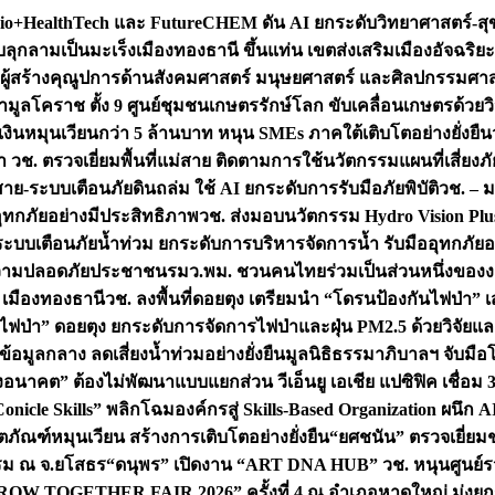
+HealthTech และ FutureCHEM ดัน AI ยกระดับวิทยาศาสตร์-สุข
บลุกลามเป็นมะเร็ง
เมืองทองธานี ขึ้นแท่น เขตส่งเสริมเมืองอัจฉริยะ
่องผู้สร้างคุณูปการด้านสังคมศาสตร์ มนุษยศาสตร์ และศิลปกรรมศ
ำมูลโคราช ตั้ง 9 ศูนย์ชุมชนเกษตรรักษ์โลก ขับเคลื่อนเกษตรด้วย
หมุนเวียนกว่า 5 ล้านบาท หนุน SMEs ภาคใต้เติบโตอย่างยั่งยืน
ำ วช. ตรวจเยี่ยมพื้นที่แม่สาย ติดตามการใช้นวัตกรรมแผนที่เสี่ยง
สาย-ระบบเตือนภัยดินถล่ม ใช้ AI ยกระดับการรับมือภัยพิบัติ
วช. – ม
อุทกภัยอย่างมีประสิทธิภาพ
วช. ส่งมอบนวัตกรรม Hydro Vision Plus
ระบบเตือนภัยน้ำท่วม ยกระดับการบริหารจัดการน้ำ รับมืออุทกภัยอ
มความปลอดภัยประชาชน
รมว.พม. ชวนคนไทยร่วมเป็นส่วนหนึ่งของง
 เมืองทองธานี
วช. ลงพื้นที่ดอยตุง เตรียมนำ “โดรนป้องกันไฟป่
นไฟป่า” ดอยตุง ยกระดับการจัดการไฟป่าและฝุ่น PM2.5 ด้วยวิจัย
อมูลกลาง ลดเสี่ยงน้ำท่วมอย่างยั่งยืน
มูลนิธิธรรมาภิบาลฯ จับม
งอนาคต” ต้องไม่พัฒนาแบบแยกส่วน วีเอ็นยู เอเชีย แปซิฟิค เชื่
“Conicle Skills” พลิกโฉมองค์กรสู่ Skills-Based Organization 
ิตภัณฑ์หมุนเวียน สร้างการเติบโตอย่างยั่งยืน
“ยศชนัน” ตรวจเยี่ย
รรม ณ จ.ยโสธร
“ดนุพร” เปิดงาน “ART DNA HUB” วช. หนุนศูนย์รว
W TOGETHER FAIR 2026” ครั้งที่ 4 ณ อำเภอหาดใหญ่ มุ่งยกระ