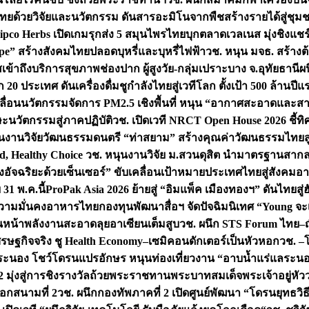
ทยด้วยวิจัยและนวัตกรรม ดันสารอะมิโนจากพืชสร้างรายได้สู่ชุม
ipco Herbs เปิดเกมรุกส่ง 5 สมุนไพรไทยบุกตลาดเวลเนส มุ่งชิงแช
ape” สร้างสังคมไทยปลอดบุหรี่และบุหรี่ไฟฟ้า
วช. หนุน มจธ. สร้างต้
ข้าถึงบริการสุขภาพช่องปาก ผู้สูงวัย-กลุ่มเปราะบาง จ.อุทัยธานี
ผน
20 ประเทศ ดันเครื่องดื่มชูกำลังไทยสู่เวทีโลก ตั้งเป้า 500 ล้านปีแ
คลื่อนนวัตกรรมจัดการ PM2.5 เชิงพื้นที่ หนุน “อากาศสะอาดและสา
นวัตกรรมสู่ภาคปฏิบัติ
วช. เปิดเวที NRCT Open House 2026 ชี้ทิ
นงานวิจัยวัฒนธรรมดนตรี “ท่าสยาม” สร้างคุณค่าวัฒนธรรมไทยส
 Healthy Choice
วช. หนุนงานวิจัย ม.สวนดุสิต นำมาตรฐานสาก
งอัจฉริยะด้วยเซ็นเซอร์” ขับเคลื่อนเป้าหมายประเทศไทยสู่สังคมอ
 31 พ.ค.นี้
ProPak Asia 2026 ย้ายสู่ “อิมแพ็ค เมืองทองฯ” ดันไทยสู
ู่ความมั่นคงอาหารไทย
กองทุนพัฒนาสื่อฯ จัดปัจฉิมนิเทศ “Young จะ
หน้าพลังงานสะอาดลุยอาเซียนเต็มสูบ
วช. ผนึก STS Forum ไทย–ญี่
่เศรษฐกิจจริง ชู Health Economy–เซมิคอนดักเตอร์เป็นหัวหอก
วช. –
อระนอง โชว์โดรนแปรอักษร หนุนท่องเที่ยวงาน “อาบน้ำแร่แลระนอ
มุ่งสู่การชิงรางวัลถ้วยพระราชทานพระบาทสมเด็จพระเจ้าอยู่หัว
อกสนามที่ 2
วช. ผนึกกองทัพภาคที่ 2 เปิดศูนย์พัฒนา “โดรนยุทธว