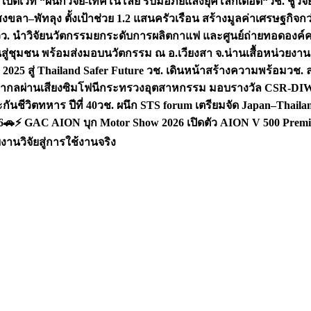
 เปิดเวที “ผนึกวิจัย-เทคโนโลยี รับมือภัยแล้งยุคโลกเดือด“
วช. ชูวิ
สงขลา–พัทลุง ตั้งเป้าช่วย 1.2 แสนครัวเรือน สร้างมูลค่าเศรษฐกิจก
วว. นำวิจัยนวัตกรรมยกระดับการผลิตกาแฟ และศูนย์ถ่ายทอดองค์
ันสู่ชุมชน พร้อมส่งมอบนวัตกรรม ณ อ.เวียงสา จ.น่าน
เสื้อหน่วยงา
025 สู่ Thailand Safer Future วช. เดินหน้าสร้างความพร้อม
วช. ล
ีสากลผ่านเสียงซิมโฟนี
กระทรวงอุตสาหกรรม มอบรางวัล CSR-DIW 3 
นชีวิตทหาร ปีที่ 40
วช. ผนึก STS forum เตรียมจัด Japan–Thaila
6
🚗⚡️ GAC AION บุก Motor Show 2026 เปิดตัว AION V 500 Premi
นวิจัยสู่การใช้งานจริง