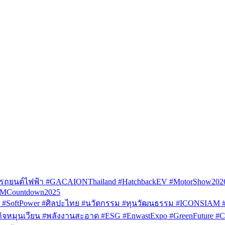
รถยนต์ไฟฟ้า #GACAIONThailand #HatchbackEV #MotorShow202
AMCountdown2025
SoftPower #ศิลปะไทย #นวัตกรรม #ทุนวัฒนธรรม #ICONSIAM #V
หมุนเวียน #พลังงานสะอาด #ESG #EnwastExpo #GreenFuture #Circul