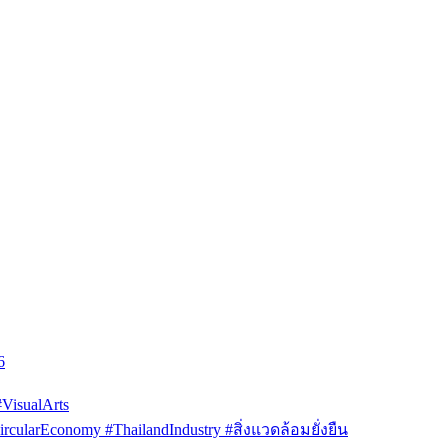
6
isualArts
arEconomy #ThailandIndustry #สิ่งแวดล้อมยั่งยืน