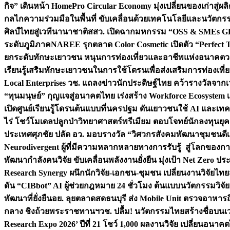
กิจ” เดินหน้า HomePro Circular Economy มุ่งเปลี่ยนของเก่าสู่ผล
กลไกความร่วมมือในพื้นที่ ขับเคลื่อนด้วยเทคโนโลยีและนวัตก
ศิลป์ไทยสู่เวทีนานาชาติ
สสว. เปิดฉากมหกรรม “OSS & SMEs GRO
ระดับภูมิภาค
NAREE รุกตลาด Color Cosmetic เปิดตัว “Perfect To
ยกระดับทักษะเยาวชน หนุนการท่องเที่ยวและอาชีพแห่งอนาคต
ว
เรียนรู้เสริมทักษะเยาวชนในการใช้โดรนเพื่อส่งเสริมการท่องเที
Local Enterprises
วช. แถลงข่าวนักประดิษฐ์ไทย คว้ารางวัลจากเว
“ทุนมนุษย์” กุญแจสู่อนาคตไทย เร่งสร้าง Workforce Ecosyste
เปิดศูนย์เรียนรู้โดรนต้นแบบที่นครปฐม ดันเยาวชนใช้ AI และเทคโน
ไร่ โชว์โมเดลปลูกป่าวิทยาศาสตร์พรีเมียม ตอบโจทย์นักลงทุนยุ
ประเทศ
ศุภชัย ปลัด อว. มอบรางวัล “วิศวกรสังคมพัฒนาชุมชนดีเด
Neurodivergent ผู้ที่มีความหลากหลายทางการรับรู้ สู่โลกของ
พัฒนากำลังคนวิจัย ขับเคลื่อนพลังงานยั่งยืน มุ่งเป้า Net Zero ป
Research Synergy ผนึกนักวิจัย-เอกชน-ชุมชน เปลี่ยนงานวิจัยไทย
ดัน “CIBbot” AI ผู้ช่วยกฎหมาย 24 ชั่วโมง ต้นแบบนวัตกรรมวิจัยย
พัฒนาที่ยั่งยืน
อย. ลุยตลาดสดธนบุรี ส่ง Mobile Unit ตรวจอาหาร
กลาง ชิงถ้วยพระราชทานฯ
วช. ปลื้ม! นวัตกรรมไทยสร้างชื่อบนเ
Research Expo 2026’ ปีที่ 21 โชว์ 1,000 ผลงานวิจัย เปลี่ยนอนาค