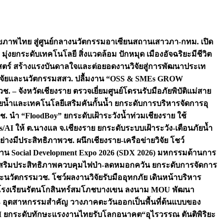
ภาพไทย สู่ศูนย์กลางนวัตกรรมอาเซียน
สถานเสาวภา-กทม. เปิด
 มุ่งยกระดับเทคโนโลยี สิ่งแวดล้อม ปักหมุด เมืองอัจฉริยะมีชีวิต
าสตร์ สร้างแรงบันดาลใจและต่อยอดงานวิจัยสู่การพัฒนาประเท
วิจัยและนวัตกรรม
สสว. ปลื้มงาน “OSS & SMEs GROW
วช. – จังหวัดเชียงราย ตรวจเยี่ยมศูนย์โดรนรับมือภัยพิบัติแม่สาย
ภัยน้ำและเทคโนโลยีเสริมคันกั้นน้ำ ยกระดับการบริหารจัดการอุ
ช. นำ “FloodBoy” ยกระดับเฝ้าระวังน้ำท่วมเชียงราย ใช้
/AI ให้ ต.นางแล จ.เชียงราย ยกระดับระบบเฝ้าระวัง-เตือนภัยน้ำ
ย่างมีประสิทธิภาพ
วช. ผนึกเชียงราย-เครือข่ายวิจัย โชว์
าน Social Development Expo 2026 (SDX 2026) มหกรรมด้านการ
า” เสริมประสิทธิภาพควบคุมไฟป่า-ลดหมอกควัน ยกระดับการจัดการ
และนวัตกรรม
วช. โชว์ผลงานวิจัยรับมืออุทกภัย เดินหน้าบริหาร
ือโรงเรียนรัตนโกสินทร์สมโภชบางเขน ลงนาม MOU พัฒนา
อม 3 อุตสาหกรรมสำคัญ วางภาคตะวันออกเป็นพื้นที่ต้นแบบของ
ผนึก AI ยกระดับทักษะแรงงานไทยรับโลกอนาคต
“อุไรวรรณ ตันติพิริยะ