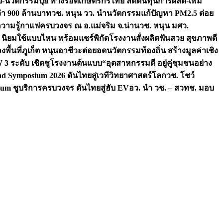
จัย-นวัตกรรมปุ๋ย ทางรอดเกษตรกรไทย ลดต้นทุนการผลิต-เพิ่ม
ว่า 900 ล้านบาท
วช. หนุน วว. นำนวัตกรรมแก้ปัญหา PM2.5 ต่อย
ความรู้กาแฟครบวงจร ณ อ.แม่จริม จ.น่าน
วช. หนุน มศว.
น นิยมใช้แบบไหน พร้อมแชร์พิกัดโรงงานสั่งผลิต
ฟันสวย สุขภาพดี
งพื้นที่ภูเก็ต หนุนอาชีวะต่อยอดนวัตกรรมท้องถิ่น สร้างมูลค่าเชิง
ระดับ เชิดชูโรงงานต้นแบบ“อุตสาหกรรมดี อยู่คู่ชุมชนอย่าง
nd Symposium 2026 ดันไทยสู่เวทีวิทยาศาสตร์โลก
วช. โชว์
um ชูบริการครบวงจร ดันไทยสู่ฮับ EV
อว. นำ วช. – สวทช. มอบ