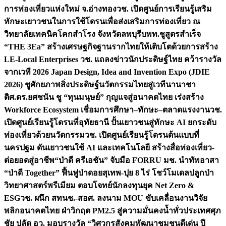
การท่องเที่ยวแห่งใหม่ จ.อ่างทอง
วช. เปิดศูนย์การเรียนรู้เสริม
ทักษะเยาวชนในการใช้โดรนเพื่อส่งเสริมการท่องเที่ยว ณ
วิทยาลัยเทคนิคโคกสำโรง จังหวัดลพบุรี
บพท.ชูสูตรสำเร็จ
“THE 3Ea” สร้างเศรษฐกิจฐานรากไทยให้เติบโตด้วยการสร้าง
LE-Local Enterprises
วช. แถลงข่าวนักประดิษฐ์ไทย คว้ารางวัล
จากเวที 2026 Japan Design, Idea and Invention Expo (JDIE
2026) ชูศักยภาพสิ่งประดิษฐ์นวัตกรรมไทยสู่เวทีนานาชา
ติ
ศ.ดร.ยศชนัน ชู “ทุนมนุษย์” กุญแจสู่อนาคตไทย เร่งสร้าง
Workforce Ecosystem เชื่อมการศึกษา–ทักษะ–ตลาดแรงงาน
วช.
เปิดศูนย์เรียนรู้โดรนที่อุทัยธานี ปั้นเยาวชนสู่ทักษะ AI ยกระดับ
ท่องเที่ยวด้วยนวัตกรรม
วช. เปิดศูนย์เรียนรู้โดรนต้นแบบที่
นครปฐม ดันเยาวชนใช้ AI และเทคโนโลยี สร้างสื่อท่องเที่ยว-
ต่อยอดสู่อาชีพ
“ป่าดี ครีเอชัน” จับมือ FORRU มช. นำทัพอาสา
“ป่าดี Together” ฟื้นฟูป่าดอยสุเทพ-ปุย 8 ไร่ โชว์โมเดลปลูกป่า
วิทยาศาสตร์พรีเมียม ตอบโจทย์นักลงทุนยุค Net Zero &
ESG
วช. ผนึก สทนช.-สอศ. ลงนาม MOU ขับเคลื่อนงานวิจัย
พลิกอนาคตไทย ฝ่าวิกฤต PM2.5 สู่ความมั่นคงน้ำทั่วประเทศ
ศุภ
ชัย ปลัด อว. มอบรางวัล “วิศวกรสังคมพัฒนาชุมชนดีเด่น ปี