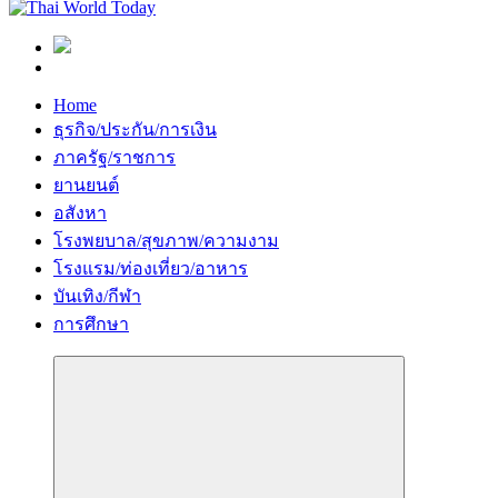
Home
ธุรกิจ/ประกัน/การเงิน
ภาครัฐ/ราชการ
ยานยนต์
อสังหา
โรงพยบาล/สุขภาพ/ความงาม
โรงแรม/ท่องเที่ยว/อาหาร
บันเทิง/กีฬา
การศึกษา