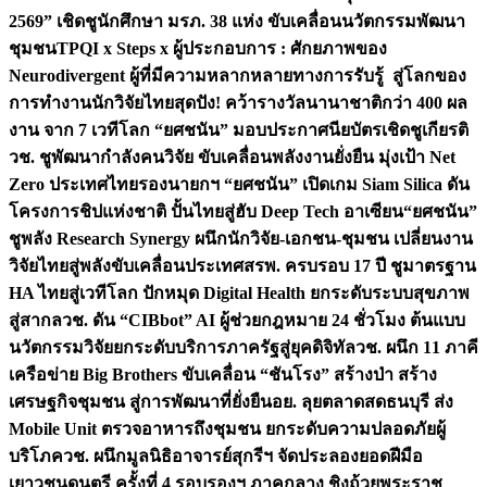
2569” เชิดชูนักศึกษา มรภ. 38 แห่ง ขับเคลื่อนนวัตกรรมพัฒนา
ชุมชน
TPQI x Steps x ผู้ประกอบการ : ศักยภาพของ
Neurodivergent ผู้ที่มีความหลากหลายทางการรับรู้ สู่โลกของ
การทำงาน
นักวิจัยไทยสุดปัง! คว้ารางวัลนานาชาติกว่า 400 ผล
งาน จาก 7 เวทีโลก “ยศชนัน” มอบประกาศนียบัตรเชิดชูเกียรติ
วช. ชูพัฒนากำลังคนวิจัย ขับเคลื่อนพลังงานยั่งยืน มุ่งเป้า Net
Zero ประเทศไทย
รองนายกฯ “ยศชนัน” เปิดเกม Siam Silica ดัน
โครงการชิปแห่งชาติ ปั้นไทยสู่ฮับ Deep Tech อาเซียน
“ยศชนัน”
ชูพลัง Research Synergy ผนึกนักวิจัย-เอกชน-ชุมชน เปลี่ยนงาน
วิจัยไทยสู่พลังขับเคลื่อนประเทศ
สรพ. ครบรอบ 17 ปี ชูมาตรฐาน
HA ไทยสู่เวทีโลก ปักหมุด Digital Health ยกระดับระบบสุขภาพ
สู่สากล
วช. ดัน “CIBbot” AI ผู้ช่วยกฎหมาย 24 ชั่วโมง ต้นแบบ
นวัตกรรมวิจัยยกระดับบริการภาครัฐสู่ยุคดิจิทัล
วช. ผนึก 11 ภาคี
เครือข่าย Big Brothers ขับเคลื่อน “ชันโรง” สร้างป่า สร้าง
เศรษฐกิจชุมชน สู่การพัฒนาที่ยั่งยืน
อย. ลุยตลาดสดธนบุรี ส่ง
Mobile Unit ตรวจอาหารถึงชุมชน ยกระดับความปลอดภัยผู้
บริโภค
วช. ผนึกมูลนิธิอาจารย์สุกรีฯ จัดประลองยอดฝีมือ
เยาวชนดนตรี ครั้งที่ 4 รอบรองฯ ภาคกลาง ชิงถ้วยพระราช