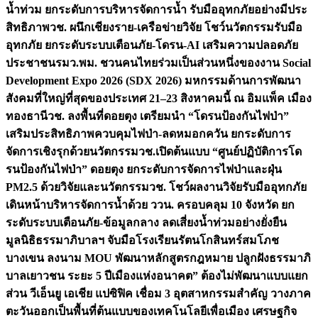
น้ำท่วม ยกระดับการบริหารจัดการน้ำ รับมืออุทกภัยอย่างมีประ
สิทธิภาพ
วช. ผนึกเชียงราย-เครือข่ายวิจัย โชว์นวัตกรรมรับมือ
อุทกภัย ยกระดับระบบเตือนภัย-โดรน-AI เสริมความปลอดภัย
ประชาชน
รมว.พม. ชวนคนไทยร่วมเป็นส่วนหนึ่งของงาน Social
Development Expo 2026 (SDX 2026) มหกรรมด้านการพัฒนา
สังคมที่ใหญ่ที่สุดของประเทศ 21–23 สิงหาคมนี้ ณ อิมแพ็ค เมือง
ทองธานี
วช. ลงพื้นที่ดอยตุง เตรียมนำ “โดรนป้องกันไฟป่า”
เสริมประสิทธิภาพควบคุมไฟป่า-ลดหมอกควัน ยกระดับการ
จัดการเชิงรุกด้วยนวัตกรรม
วช.เปิดต้นแบบ “ศูนย์ปฏิบัติการโด
รนป้องกันไฟป่า” ดอยตุง ยกระดับการจัดการไฟป่าและฝุ่น
PM2.5 ด้วยวิจัยและนวัตกรรม
วช. โชว์ผลงานวิจัยรับมืออุทกภัย
เดินหน้าบริหารจัดการน้ำด้วย ววน. ครอบคลุม 10 จังหวัด ยก
ระดับระบบเตือนภัย-ข้อมูลกลาง ลดเสี่ยงน้ำท่วมอย่างยั่งยืน
มูลนิธิธรรมาภิบาลฯ จับมือโรงเรียนรัตนโกสินทร์สมโภช
บางเขน ลงนาม MOU พัฒนาหลักสูตรกฎหมาย ปลูกฝังธรรมาภิ
บาลเยาวชน ระยะ 5 ปี
เมืองแห่งอนาคต” ต้องไม่พัฒนาแบบแยก
ส่วน วีเอ็นยู เอเชีย แปซิฟิค เชื่อม 3 อุตสาหกรรมสำคัญ วางภาค
ตะวันออกเป็นพื้นที่ต้นแบบของเทคโนโลยีเพื่อเมือง เศรษฐกิจ