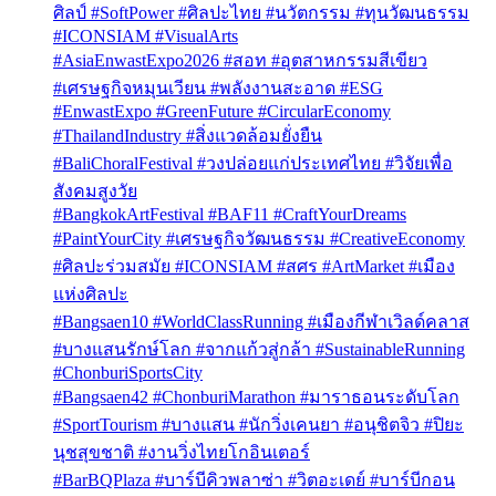
ศิลป์ #SoftPower #ศิลปะไทย #นวัตกรรม #ทุนวัฒนธรรม
#ICONSIAM #VisualArts
#AsiaEnwastExpo2026 #สอท #อุตสาหกรรมสีเขียว
#เศรษฐกิจหมุนเวียน #พลังงานสะอาด #ESG
#EnwastExpo #GreenFuture #CircularEconomy
#ThailandIndustry #สิ่งแวดล้อมยั่งยืน
#BaliChoralFestival #วงปล่อยแก่ประเทศไทย #วิจัยเพื่อ
สังคมสูงวัย
#BangkokArtFestival #BAF11 #CraftYourDreams
#PaintYourCity #เศรษฐกิจวัฒนธรรม #CreativeEconomy
#ศิลปะร่วมสมัย #ICONSIAM #สศร #ArtMarket #เมือง
แห่งศิลปะ
#Bangsaen10 #WorldClassRunning #เมืองกีฬาเวิลด์คลาส
#บางแสนรักษ์โลก #จากแก้วสู่กล้า #SustainableRunning
#ChonburiSportsCity
#Bangsaen42 #ChonburiMarathon #มาราธอนระดับโลก
#SportTourism #บางแสน #นักวิ่งเคนยา #อนุชิตจิว #ปิยะ
นุชสุขชาติ #งานวิ่งไทยโกอินเตอร์
#BarBQPlaza #บาร์บีคิวพลาซ่า #วิตอะเดย์ #บาร์บีกอน