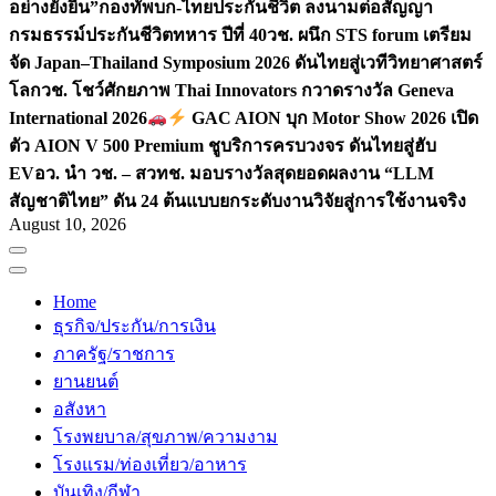
อย่างยั่งยืน”
กองทัพบก-ไทยประกันชีวิต ลงนามต่อสัญญา
กรมธรรม์ประกันชีวิตทหาร ปีที่ 40
วช. ผนึก STS forum เตรียม
จัด Japan–Thailand Symposium 2026 ดันไทยสู่เวทีวิทยาศาสตร์
โลก
วช. โชว์ศักยภาพ Thai Innovators กวาดรางวัล Geneva
International 2026
GAC AION บุก Motor Show 2026 เปิด
ตัว AION V 500 Premium ชูบริการครบวงจร ดันไทยสู่ฮับ
EV
อว. นำ วช. – สวทช. มอบรางวัลสุดยอดผลงาน “LLM
สัญชาติไทย” ดัน 24 ต้นแบบยกระดับงานวิจัยสู่การใช้งานจริง
August 10, 2026
Home
ธุรกิจ/ประกัน/การเงิน
ภาครัฐ/ราชการ
ยานยนต์
อสังหา
โรงพยบาล/สุขภาพ/ความงาม
โรงแรม/ท่องเที่ยว/อาหาร
บันเทิง/กีฬา