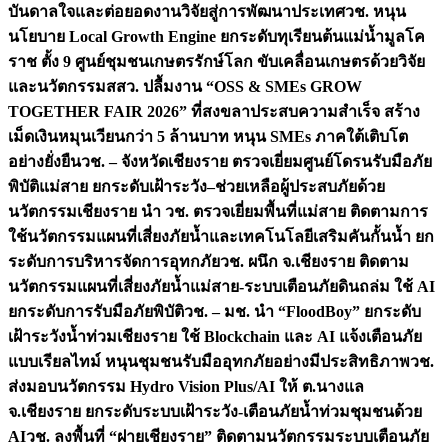
บันดาลใจและต่อยอดงานวิจัยสู่การพัฒนาประเทศ
วช. หนุน
นโยบาย Local Growth Engine ยกระดับทุเรียนต้นแม่น้ำมูลโค
ราช ตั้ง 9 ศูนย์ชุมชนเกษตรรักษ์โลก ขับเคลื่อนเกษตรด้วยวิจัย
และนวัตกรรม
สสว. ปลื้มงาน “OSS & SMEs GROW
TOGETHER FAIR 2026” ที่สงขลาประสบความสำเร็จ สร้าง
เม็ดเงินหมุนเวียนกว่า 5 ล้านบาท หนุน SMEs ภาคใต้เติบโต
อย่างยั่งยืน
วช. – จังหวัดเชียงราย ตรวจเยี่ยมศูนย์โดรนรับมือภัย
พิบัติแม่สาย ยกระดับเฝ้าระวัง–ช่วยเหลือผู้ประสบภัยด้วย
นวัตกรรม
เชียงราย นำ วช. ตรวจเยี่ยมพื้นที่แม่สาย ติดตามการ
ใช้นวัตกรรมแผนที่เสี่ยงภัยน้ำและเทคโนโลยีเสริมคันกั้นน้ำ ยก
ระดับการบริหารจัดการอุทกภัย
วช. ผนึก จ.เชียงราย ติดตาม
นวัตกรรมแผนที่เสี่ยงภัยน้ำแม่สาย-ระบบเตือนภัยดินถล่ม ใช้ AI
ยกระดับการรับมือภัยพิบัติ
วช. – มช. นำ “FloodBoy” ยกระดับ
เฝ้าระวังน้ำท่วมเชียงราย ใช้ Blockchain และ AI แจ้งเตือนภัย
แบบเรียลไทม์ หนุนชุมชนรับมืออุทกภัยอย่างมีประสิทธิภาพ
วช.
ส่งมอบนวัตกรรม Hydro Vision Plus/AI ให้ ต.นางแล
จ.เชียงราย ยกระดับระบบเฝ้าระวัง-เตือนภัยน้ำท่วมชุมชนด้วย
AI
วช. ลงพื้นที่ “ฝายเชียงราย” ติดตามนวัตกรรมระบบเตือนภัย