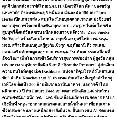
ศุภจี ปลุกพลังคราฟต์ไทย! SACIT เปิดเวทีโลก ดัน “ของขวัญ
แห่งชาติ” ดึงคนชมทะลุ 5 หมื่นคน เงินสะพัด 150 ลบ.
Tipco
Herbs เปิดเกมรุกส่ง 5 สมุนไพรไทยบุกตลาดเวลเนส มุ่งชิงแชร์
ตลาดสุขภาพโตต่อเนื่อง
ทันตบุคลากร – สพฐ. หวั่นเด็กไทยเริ่ม
สูบบุหรี่ตั้งแต่วัย 9 ขวบ ผนึกพลังเยาวชนจัดงาน “Zero Smoke
No Vape” สร้างสังคมไทยปลอดบุหรี่และบุหรี่ไฟฟ้า
วช. หนุน
มจธ. สร้างต้นแบบดูแลผู้สูงวัยเชิงรุก จ.อุทัยธานี ดึง รพ.สต.-
อสม. เสริมทักษะดูแลสุขภาพ
วช.หนุน “รถทันตกรรมเคลื่อนที่
อัจฉริยะ” เพิ่มโอกาสเข้าถึงบริการสุขภาพช่องปาก ผู้สูงวัย-กลุ่ม
เปราะบาง จ.อุทัยธานี
ผนึก 5 ภาคี “Beat the Pressure” สู้ภัยเงียบ
ความดันโลหิตสูง เปิด Dashboard แห่งชาติคุมโรคทั่วไทย
“แสน
ชัย” นำทีม Knockout บุก 20 ประเทศ ดันเครื่องดื่มชูกำลังไทยสู่
เวทีโลก ตั้งเป้า 500 ล้านปีแรก
สถาบันอาหาร–หอการค้าไทย
ผนึกแผน 3 ปี ดัน Future Food เจาะตลาดอินเดีย 1.46 พันล้าน
คน
“ยศชนัน” ผนึก วช. – มช. ขับเคลื่อนนวัตกรรมจัดการ PM2.5
เชิงพื้นที่ หนุน “อากาศสะอาดและสายน้ำมั่นคง” เพื่อคุณภาพ
ชีวิตประชาชนภาคเหนืออย่างยั่งยืน
วช. ปั้นเยาวชน AI จัดอบรม