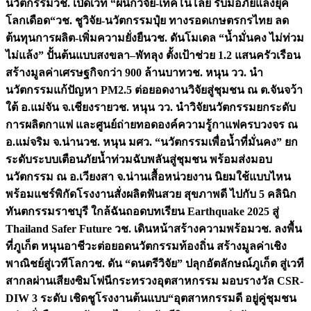
นวัตกรรม
วช. เปิดเวที “ผนึกวิจัย-เทคโนโลยี รับมือภัยแล้งยุค
โลกเดือด“
วช. ชูวิจัย-นวัตกรรมปุ๋ย ทางรอดเกษตรกรไทย ลด
ต้นทุนการผลิต-เพิ่มความยั่งยืน
วช. ดันโมเดล “น้ำมั่นคง ไม่ท่วม
ไม่แล้ง” ปั้นต้นแบบสงขลา–พัทลุง ตั้งเป้าช่วย 1.2 แสนครัวเรือน
สร้างมูลค่าเศรษฐกิจกว่า 900 ล้านบาท
วช. หนุน วว. นำ
นวัตกรรมแก้ปัญหา PM2.5 ต่อยอดงานวิจัยสู่ชุมชน ณ ต.จันจว้า
ใต้ อ.แม่จัน จ.เชียงราย
วช. หนุน วว. นำวิจัยนวัตกรรมยกระดับ
การผลิตกาแฟ และศูนย์ถ่ายทอดองค์ความรู้กาแฟครบวงจร ณ
อ.แม่จริม จ.น่าน
วช. หนุน มศว. “นวัตกรรมเพื่อน้ำที่มั่นคง” ยก
ระดับระบบเตือนภัยน้ำท่วมฉับพลันสู่ชุมชน พร้อมส่งมอบ
นวัตกรรม ณ อ.เวียงสา จ.น่าน
เสื้อหน่วยงาน นิยมใช้แบบไหน
พร้อมแชร์พิกัดโรงงานสั่งผลิต
ฟันสวย สุขภาพดี ไปกับ 5 คลินิก
ทันตกรรมราชบุรี ใกล้ฉัน
ถอดบทเรียน Earthquake 2025 สู่
Thailand Safer Future วช. เดินหน้าสร้างความพร้อม
วช. ลงพื้น
ที่ภูเก็ต หนุนอาชีวะต่อยอดนวัตกรรมท้องถิ่น สร้างมูลค่าเชิง
พาณิชย์สู่เวทีโลก
วช. ดัน “ดนตรีวิจัย” ปลุกอัตลักษณ์ภูเก็ต สู่เวที
สากลผ่านเสียงซิมโฟนี
กระทรวงอุตสาหกรรม มอบรางวัล CSR-
DIW 3 ระดับ เชิดชูโรงงานต้นแบบ“อุตสาหกรรมดี อยู่คู่ชุมชน