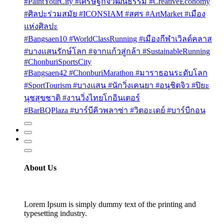
#PaintYourCity #เศรษฐกิจวัฒนธรรม #CreativeEconomy
#ศิลปะร่วมสมัย #ICONSIAM #สศร #ArtMarket #เมือง
แห่งศิลปะ
#Bangsaen10 #WorldClassRunning #เมืองกีฬาเวิลด์คลาส
#บางแสนรักษ์โลก #จากแก้วสู่กล้า #SustainableRunning
#ChonburiSportsCity
#Bangsaen42 #ChonburiMarathon #มาราธอนระดับโลก
#SportTourism #บางแสน #นักวิ่งเคนยา #อนุชิตจิว #ปิยะ
นุชสุขชาติ #งานวิ่งไทยโกอินเตอร์
#BarBQPlaza #บาร์บีคิวพลาซ่า #วิตอะเดย์ #บาร์บีกอน
About Us
Lorem Ipsum is simply dummy text of the printing and
typesetting industry.