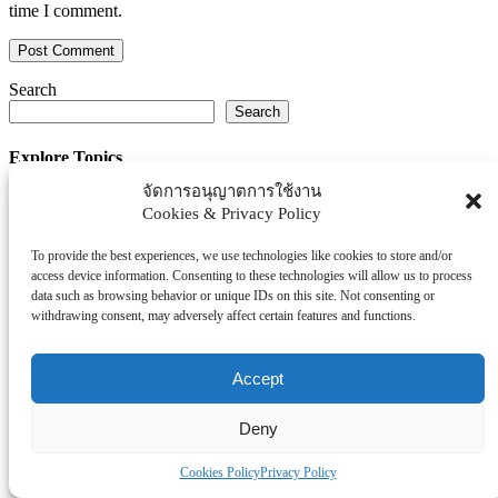
time I comment.
Search
Search
Explore Topics
จัดการอนุญาตการใช้งาน
Thaiworldtoday
Cookies & Privacy Policy
Uncategorized
การศึกษา
To provide the best experiences, we use technologies like cookies to store and/or
ธุรกิจ/ประกัน/การเงิน
access device information. Consenting to these technologies will allow us to process
data such as browsing behavior or unique IDs on this site. Not consenting or
บันเทิง/กีฬา
withdrawing consent, may adversely affect certain features and functions.
ภาครัฐ/ราชการ
ยานยนต์
Accept
อสังหา
โรงพยบาล/สุขภาพ/ความงาม
Deny
โรงแรม/ท่องเที่ยว/อาหาร
Cookies Policy
Privacy Policy
Tag Clouds