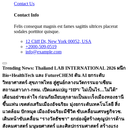
Contact Us
Contact Info
Felis consequat magnis est fames sagittis ultrices placerat
sodales porttitor quisque.
12 Cliff Dt, New York 00052, USA
+2000-509-0519
info@example.com
Trending News:
Thailand LAB INTERNATIONAL 2026 ผนึก
Bio+HealthTech และ FutureCHEM ดัน AI ยกระดับ
วิทยาศาสตร์-สุขภาพไทย สู่ศูนย์กลางนวัตกรรมอาเซียน
สถานเสาวภา-กทม. เปิดแคมเปญ “HPV ไม่เป็นไร…ไม่ได้”
เตือนอย่าชะล่าใจ ก่อนภัยเงียบลุกลามเป็นมะเร็ง
เมืองทองธานี
ขึ้นแท่น เขตส่งเสริมเมืองอัจฉริยะ มุ่งยกระดับเทคโนโลยี สิ่ง
แวดล้อม ปักหมุด เมืองอัจฉริยะมีชีวิต ขับเคลื่อนเศรษฐกิจ
วช.
เดินหน้าขับเคลื่อน “รางวัลธัชชา” ยกย่องผู้สร้างคุณูปการด้าน
สังคมศาสตร์ มนุษยศาสตร์ และศิลปกรรมศาสตร์ สร้างแรง