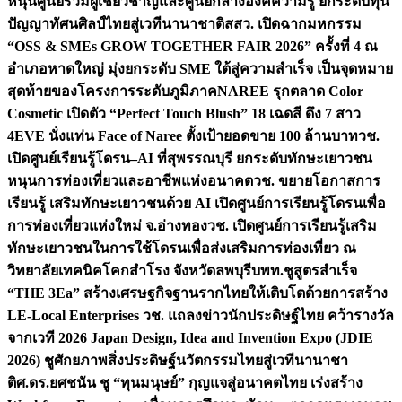
หนุนศูนย์รวมผู้เชี่ยวชาญและศูนย์กลางองค์ความรู้ ยกระดับทุน
ปัญญาทัศนศิลป์ไทยสู่เวทีนานาชาติ
สสว. เปิดฉากมหกรรม
“OSS & SMEs GROW TOGETHER FAIR 2026” ครั้งที่ 4 ณ
อำเภอหาดใหญ่ มุ่งยกระดับ SME ใต้สู่ความสำเร็จ เป็นจุดหมาย
สุดท้ายของโครงการระดับภูมิภาค
NAREE รุกตลาด Color
Cosmetic เปิดตัว “Perfect Touch Blush” 18 เฉดสี ดึง 7 สาว
4EVE นั่งแท่น Face of Naree ตั้งเป้ายอดขาย 100 ล้านบาท
วช.
เปิดศูนย์เรียนรู้โดรน–AI ที่สุพรรณบุรี ยกระดับทักษะเยาวชน
หนุนการท่องเที่ยวและอาชีพแห่งอนาคต
วช. ขยายโอกาสการ
เรียนรู้ เสริมทักษะเยาวชนด้วย AI เปิดศูนย์การเรียนรู้โดรนเพื่อ
การท่องเที่ยวแห่งใหม่ จ.อ่างทอง
วช. เปิดศูนย์การเรียนรู้เสริม
ทักษะเยาวชนในการใช้โดรนเพื่อส่งเสริมการท่องเที่ยว ณ
วิทยาลัยเทคนิคโคกสำโรง จังหวัดลพบุรี
บพท.ชูสูตรสำเร็จ
“THE 3Ea” สร้างเศรษฐกิจฐานรากไทยให้เติบโตด้วยการสร้าง
LE-Local Enterprises
วช. แถลงข่าวนักประดิษฐ์ไทย คว้ารางวัล
จากเวที 2026 Japan Design, Idea and Invention Expo (JDIE
2026) ชูศักยภาพสิ่งประดิษฐ์นวัตกรรมไทยสู่เวทีนานาชา
ติ
ศ.ดร.ยศชนัน ชู “ทุนมนุษย์” กุญแจสู่อนาคตไทย เร่งสร้าง