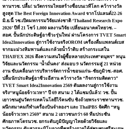
ทานฯ
วช. ปลื้ม! นวัตกรรมไทยสร้างชื่อบนเวทีโลก คว้ารางวัล
สูงสุด The Best Foreign Innovation Award จากโปแลนด์
22-26
มิ.ย.นี้ วช.เปิดมหกรรมวิจัยแห่งชาติ ‘Thailand Research Expo
2026’ ปีที่ 21 โชว์ 1,000 ผลงานวิจัย เปลี่ยนอนาคตไทย
วช. –
สอศ. ปั้นนักประดิษฐ์อาชีวะรุ่นใหม่ ผ่านโครงการ TVET Smart
Idea2Innovation สู่การใช้งานจริง
OROM เครื่องดื่มแพลนต์เบส
จากมะม่วงหิมพานต์และกล้วยน้ำว้าดิบ สร้างกระแสใน
THAIFEX 2026 ดึงความสนใจผู้ซื้อหลายประเทศ
“ดนุพร” หนุน
วิจัยและนวัตกรรม ‘น้ำมั่นคง’ ส่งมอบ 9 นวัตกรรมสู่ 21 หน่วย
งาน ขับเคลื่อนการบริหารจัดการน้ำขอนแก่น–ชัยภูมิ
วช.-สอศ.
ปลื้มนักประดิษฐ์อาชีวะอีสาน คว้ารางวัล “กิจกรรมติดดาว”
TVET Smart Idea2Innovation 2569 ดันผลงานสู่การใช้งาน
จริง
“หนูน้อยจ้าวเวหา” ปี 69 สนาม 2 ได้แชมป์แล้ว! วช. ปั้น
เยาวชนสู่นวัตกรเทคโนโลยีไร้คนขับ ชิงถ้วยพระราชทานฯ
วช.
ผนึกสมาคมกีฬาเครื่องบินจำลองฯ และ ThaiPBS จัดศึก “หนู
น้อยจ้าวเวหา 2569” สนาม 2 เยาวชนกว่า 60 ทีมประชัน
ศักยภาพโดรน
วช. ยกระดับภูมิปัญญาไทยด้วยวิจัยและ
นวัตกรรม ดันสารอะมิโนจากพืชสร้างรายได้สู่ชุมชนศรีสะเกษ