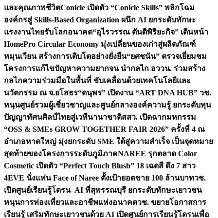
และคุณภาพชีวิต
Conicle เปิดตัว “Conicle Skills” พลิกโฉม
องค์กรสู่ Skills-Based Organization ผนึก AI ยกระดับทักษะ
แรงงานไทยรับโลกอนาคต
“อุไรวรรณ ตันติพิริยะกิจ” เดินหน้า
HomePro Circular Economy มุ่งเปลี่ยนของเก่าสู่ผลิตภัณฑ์
หมุนเวียน สร้างการเติบโตอย่างยั่งยืน
“ยศชนัน” ตรวจเยี่ยมชม
โครงการแก้ไขปัญหาความยากจน นำกลไก อววน. ร่วมสร้าง
กลไกความร่วมมือในพื้นที่ ขับเคลื่อนด้วยเทคโนโลยีและ
นวัตกรรม ณ จ.ยโสธร
“ดนุพร” เปิดงาน “ART DNA HUB” วช.
หนุนศูนย์รวมผู้เชี่ยวชาญและศูนย์กลางองค์ความรู้ ยกระดับทุน
ปัญญาทัศนศิลป์ไทยสู่เวทีนานาชาติ
สสว. เปิดฉากมหกรรม
“OSS & SMEs GROW TOGETHER FAIR 2026” ครั้งที่ 4 ณ
อำเภอหาดใหญ่ มุ่งยกระดับ SME ใต้สู่ความสำเร็จ เป็นจุดหมาย
สุดท้ายของโครงการระดับภูมิภาค
NAREE รุกตลาด Color
Cosmetic เปิดตัว “Perfect Touch Blush” 18 เฉดสี ดึง 7 สาว
4EVE นั่งแท่น Face of Naree ตั้งเป้ายอดขาย 100 ล้านบาท
วช.
เปิดศูนย์เรียนรู้โดรน–AI ที่สุพรรณบุรี ยกระดับทักษะเยาวชน
หนุนการท่องเที่ยวและอาชีพแห่งอนาคต
วช. ขยายโอกาสการ
เรียนรู้ เสริมทักษะเยาวชนด้วย AI เปิดศูนย์การเรียนรู้โดรนเพื่อ