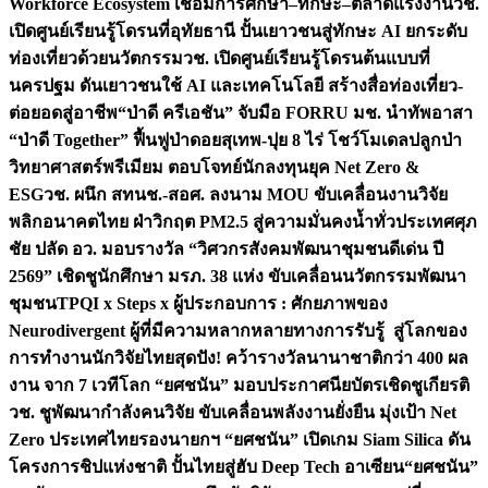
Workforce Ecosystem เชื่อมการศึกษา–ทักษะ–ตลาดแรงงาน
วช.
เปิดศูนย์เรียนรู้โดรนที่อุทัยธานี ปั้นเยาวชนสู่ทักษะ AI ยกระดับ
ท่องเที่ยวด้วยนวัตกรรม
วช. เปิดศูนย์เรียนรู้โดรนต้นแบบที่
นครปฐม ดันเยาวชนใช้ AI และเทคโนโลยี สร้างสื่อท่องเที่ยว-
ต่อยอดสู่อาชีพ
“ป่าดี ครีเอชัน” จับมือ FORRU มช. นำทัพอาสา
“ป่าดี Together” ฟื้นฟูป่าดอยสุเทพ-ปุย 8 ไร่ โชว์โมเดลปลูกป่า
วิทยาศาสตร์พรีเมียม ตอบโจทย์นักลงทุนยุค Net Zero &
ESG
วช. ผนึก สทนช.-สอศ. ลงนาม MOU ขับเคลื่อนงานวิจัย
พลิกอนาคตไทย ฝ่าวิกฤต PM2.5 สู่ความมั่นคงน้ำทั่วประเทศ
ศุภ
ชัย ปลัด อว. มอบรางวัล “วิศวกรสังคมพัฒนาชุมชนดีเด่น ปี
2569” เชิดชูนักศึกษา มรภ. 38 แห่ง ขับเคลื่อนนวัตกรรมพัฒนา
ชุมชน
TPQI x Steps x ผู้ประกอบการ : ศักยภาพของ
Neurodivergent ผู้ที่มีความหลากหลายทางการรับรู้ สู่โลกของ
การทำงาน
นักวิจัยไทยสุดปัง! คว้ารางวัลนานาชาติกว่า 400 ผล
งาน จาก 7 เวทีโลก “ยศชนัน” มอบประกาศนียบัตรเชิดชูเกียรติ
วช. ชูพัฒนากำลังคนวิจัย ขับเคลื่อนพลังงานยั่งยืน มุ่งเป้า Net
Zero ประเทศไทย
รองนายกฯ “ยศชนัน” เปิดเกม Siam Silica ดัน
โครงการชิปแห่งชาติ ปั้นไทยสู่ฮับ Deep Tech อาเซียน
“ยศชนัน”