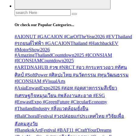
Search
for:
Or check our Popular Categories...
#AIONUT #GACAION #CarOfTheYear2026 #EVThailand
#รถยนต์ไฟฟ้า #GACAIONThailand #HatchbackEV
#MotorShow2026
#AmazingThailandCountdown2025 #ICONSIAM
#ICONSIAMCountdown2025
#ARTDNAHUB #วช #NRCT #อว #กระทรวงอว #ทัศน
ศิลป์ #SoftPower #ศิลปะไทย #นวัตกรรม #ทุนวัฒนธรรม
#ICONSIAM #VisualArts
#AsiaEnwastExpo2026 #สอท #อุตสาหกรรมสีเขียว
#เศรษฐกิจหมุนเวียน #พลังงานสะอาด #ESG
#EnwastExpo #GreenFuture #CircularEconomy
#ThailandIndustry #สิ่งแวดล้อมยั่งยืน
#BaliChoralFestival #วงปล่อยแก่ประเทศไทย #วิจัยเพื่อ
สังคมสูงวัย
#BangkokArtFestival #BAF11 #CraftYourDreams