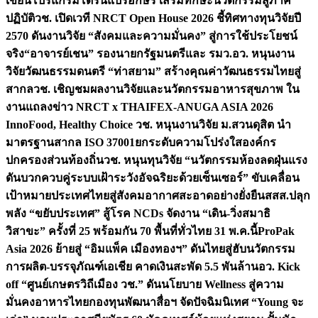
เขียนโปรแกรมโดรนแปรอักษร เสริมทักษะนวัตกรรมสู่ภาค
ปฏิบัติ
วช. เปิดเวที NRCT Open House 2026 ชี้ทิศทางทุนวิจัยปี
2570 ดันงานวิจัย “สังคมและความมั่นคง” สู่การใช้ประโยชน์
จริง
“อาจารย์เชน” รองนายกรัฐมนตรีและ รมว.อว. หนุนงาน
วิจัยวัฒนธรรมดนตรี “ท่าสยาม” สร้างคุณค่าวัฒนธรรมไทยสู่
สากล
วช. เชิญชมผลงานวิจัยและนวัตกรรมอาหารสุขภาพ ใน
งานแถลงข่าว NRCT x THAIFEX-ANUGA ASIA 2026
InnoFood, Healthy Choice
วช. หนุนงานวิจัย ม.สวนดุสิต นำ
มาตรฐานสากล ISO 37001ยกระดับความโปร่งใสองค์กร
ปกครองส่วนท้องถิ่น
วช. หนุนทุนวิจัย “นวัตกรรมห้องลดฝุ่นแรง
ดันบวกควบคู่ระบบเฝ้าระวังอัจฉริยะด้วยเซ็นเซอร์” ขับเคลื่อน
เป้าหมายประเทศไทยสู่สังคมอากาศสะอาดอย่างยั่งยืน
สสส.ปลุก
พลัง “ขยับประเทศ” สู้โรค NCDs จัดงาน “เดิน-วิ่งสมาธิ
วิสาขะ” ครั้งที่ 25 พร้อมกัน 70 พื้นที่ทั่วไทย 31 พ.ค.นี้
ProPak
Asia 2026 ย้ายสู่ “อิมแพ็ค เมืองทองฯ” ดันไทยสู่ฮับนวัตกรรม
การผลิต-บรรจุภัณฑ์เอเชีย คาดเงินสะพัด 5.5 พันล้าน
อว. Kick
off “ศูนย์เกษตรวิถีเมือง วช.” ดันนโยบาย Wellness สู่ความ
มั่นคงอาหารไทย
กองทุนพัฒนาสื่อฯ จัดปัจฉิมนิเทศ “Young จะ