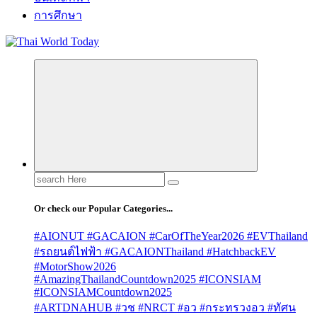
การศึกษา
Search
for:
Or check our Popular Categories...
#AIONUT #GACAION #CarOfTheYear2026 #EVThailand
#รถยนต์ไฟฟ้า #GACAIONThailand #HatchbackEV
#MotorShow2026
#AmazingThailandCountdown2025 #ICONSIAM
#ICONSIAMCountdown2025
#ARTDNAHUB #วช #NRCT #อว #กระทรวงอว #ทัศน