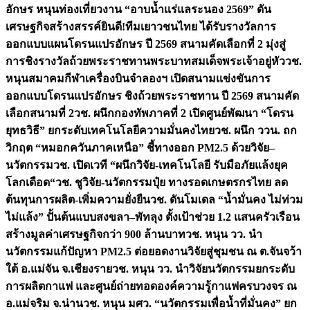
อักษร หนุนท่องเที่ยวงาน “อาบน้ำแร่แลระนอง 2569” ดัน
เศรษฐกิจสร้างสรรค์
ยินดี!ทีมเยาวชนไทย ได้รับรางวัลการ
ออกแบบแผนโดรนแปรอักษร ปี 2569 สนามคัดเลือกที่ 2 มุ่งสู่
การชิงรางวัลถ้วยพระราชทานพระบาทสมเด็จพระเจ้าอยู่หัว
วช.
หนุนสมาคมกีฬาเครื่องบินจำลองฯ เปิดสนามแข่งขันการ
ออกแบบโดรนแปรอักษร ชิงถ้วยพระราชทาน ปี 2569 สนามคัด
เลือกสนามที่ 2
วช. ผนึกกองทัพภาคที่ 2 เปิดศูนย์พัฒนา “โดรน
ยุทธวิธี” ยกระดับเทคโนโลยีความมั่นคงไทย
วช. ผนึก ววน. ถก
วิกฤต “หมอกควันภาคเหนือ” ชี้ทางออก PM2.5 ด้วยวิจัย–
นวัตกรรม
วช. เปิดเวที “ผนึกวิจัย-เทคโนโลยี รับมือภัยแล้งยุค
โลกเดือด“
วช. ชูวิจัย-นวัตกรรมปุ๋ย ทางรอดเกษตรกรไทย ลด
ต้นทุนการผลิต-เพิ่มความยั่งยืน
วช. ดันโมเดล “น้ำมั่นคง ไม่ท่วม
ไม่แล้ง” ปั้นต้นแบบสงขลา–พัทลุง ตั้งเป้าช่วย 1.2 แสนครัวเรือน
สร้างมูลค่าเศรษฐกิจกว่า 900 ล้านบาท
วช. หนุน วว. นำ
นวัตกรรมแก้ปัญหา PM2.5 ต่อยอดงานวิจัยสู่ชุมชน ณ ต.จันจว้า
ใต้ อ.แม่จัน จ.เชียงราย
วช. หนุน วว. นำวิจัยนวัตกรรมยกระดับ
การผลิตกาแฟ และศูนย์ถ่ายทอดองค์ความรู้กาแฟครบวงจร ณ
อ.แม่จริม จ.น่าน
วช. หนุน มศว. “นวัตกรรมเพื่อน้ำที่มั่นคง” ยก