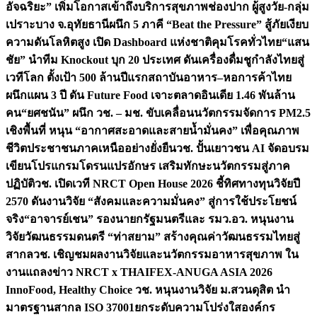
อัจฉริยะ” เพิ่มโอกาสเข้าถึงบริการสุขภาพช่องปาก ผู้สูงวัย-กลุ่ม
เปราะบาง จ.อุทัยธานี
ผนึก 5 ภาคี “Beat the Pressure” สู้ภัยเงียบ
ความดันโลหิตสูง เปิด Dashboard แห่งชาติคุมโรคทั่วไทย
“แสน
ชัย” นำทีม Knockout บุก 20 ประเทศ ดันเครื่องดื่มชูกำลังไทยสู่
เวทีโลก ตั้งเป้า 500 ล้านปีแรก
สถาบันอาหาร–หอการค้าไทย
ผนึกแผน 3 ปี ดัน Future Food เจาะตลาดอินเดีย 1.46 พันล้าน
คน
“ยศชนัน” ผนึก วช. – มช. ขับเคลื่อนนวัตกรรมจัดการ PM2.5
เชิงพื้นที่ หนุน “อากาศสะอาดและสายน้ำมั่นคง” เพื่อคุณภาพ
ชีวิตประชาชนภาคเหนืออย่างยั่งยืน
วช. ปั้นเยาวชน AI จัดอบรม
เขียนโปรแกรมโดรนแปรอักษร เสริมทักษะนวัตกรรมสู่ภาค
ปฏิบัติ
วช. เปิดเวที NRCT Open House 2026 ชี้ทิศทางทุนวิจัยปี
2570 ดันงานวิจัย “สังคมและความมั่นคง” สู่การใช้ประโยชน์
จริง
“อาจารย์เชน” รองนายกรัฐมนตรีและ รมว.อว. หนุนงาน
วิจัยวัฒนธรรมดนตรี “ท่าสยาม” สร้างคุณค่าวัฒนธรรมไทยสู่
สากล
วช. เชิญชมผลงานวิจัยและนวัตกรรมอาหารสุขภาพ ใน
งานแถลงข่าว NRCT x THAIFEX-ANUGA ASIA 2026
InnoFood, Healthy Choice
วช. หนุนงานวิจัย ม.สวนดุสิต นำ
มาตรฐานสากล ISO 37001ยกระดับความโปร่งใสองค์กร