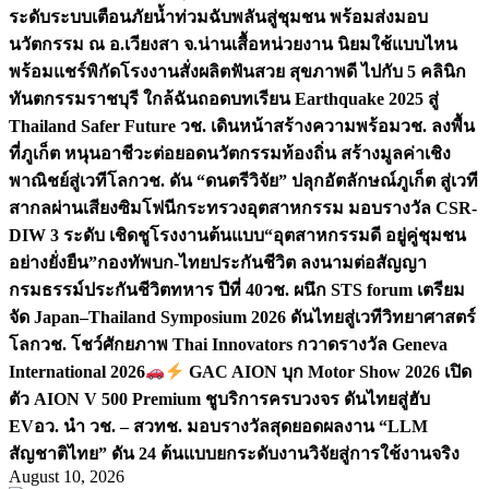
ระดับระบบเตือนภัยน้ำท่วมฉับพลันสู่ชุมชน พร้อมส่งมอบ
นวัตกรรม ณ อ.เวียงสา จ.น่าน
เสื้อหน่วยงาน นิยมใช้แบบไหน
พร้อมแชร์พิกัดโรงงานสั่งผลิต
ฟันสวย สุขภาพดี ไปกับ 5 คลินิก
ทันตกรรมราชบุรี ใกล้ฉัน
ถอดบทเรียน Earthquake 2025 สู่
Thailand Safer Future วช. เดินหน้าสร้างความพร้อม
วช. ลงพื้น
ที่ภูเก็ต หนุนอาชีวะต่อยอดนวัตกรรมท้องถิ่น สร้างมูลค่าเชิง
พาณิชย์สู่เวทีโลก
วช. ดัน “ดนตรีวิจัย” ปลุกอัตลักษณ์ภูเก็ต สู่เวที
สากลผ่านเสียงซิมโฟนี
กระทรวงอุตสาหกรรม มอบรางวัล CSR-
DIW 3 ระดับ เชิดชูโรงงานต้นแบบ“อุตสาหกรรมดี อยู่คู่ชุมชน
อย่างยั่งยืน”
กองทัพบก-ไทยประกันชีวิต ลงนามต่อสัญญา
กรมธรรม์ประกันชีวิตทหาร ปีที่ 40
วช. ผนึก STS forum เตรียม
จัด Japan–Thailand Symposium 2026 ดันไทยสู่เวทีวิทยาศาสตร์
โลก
วช. โชว์ศักยภาพ Thai Innovators กวาดรางวัล Geneva
International 2026
GAC AION บุก Motor Show 2026 เปิด
ตัว AION V 500 Premium ชูบริการครบวงจร ดันไทยสู่ฮับ
EV
อว. นำ วช. – สวทช. มอบรางวัลสุดยอดผลงาน “LLM
สัญชาติไทย” ดัน 24 ต้นแบบยกระดับงานวิจัยสู่การใช้งานจริง
August 10, 2026