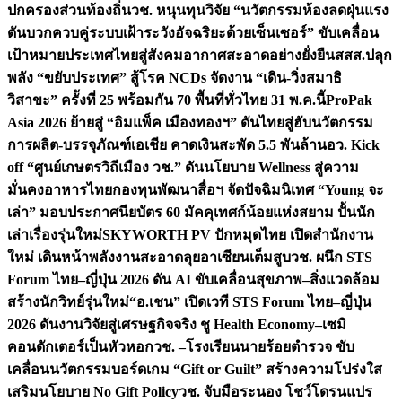
ปกครองส่วนท้องถิ่น
วช. หนุนทุนวิจัย “นวัตกรรมห้องลดฝุ่นแรง
ดันบวกควบคู่ระบบเฝ้าระวังอัจฉริยะด้วยเซ็นเซอร์” ขับเคลื่อน
เป้าหมายประเทศไทยสู่สังคมอากาศสะอาดอย่างยั่งยืน
สสส.ปลุก
พลัง “ขยับประเทศ” สู้โรค NCDs จัดงาน “เดิน-วิ่งสมาธิ
วิสาขะ” ครั้งที่ 25 พร้อมกัน 70 พื้นที่ทั่วไทย 31 พ.ค.นี้
ProPak
Asia 2026 ย้ายสู่ “อิมแพ็ค เมืองทองฯ” ดันไทยสู่ฮับนวัตกรรม
การผลิต-บรรจุภัณฑ์เอเชีย คาดเงินสะพัด 5.5 พันล้าน
อว. Kick
off “ศูนย์เกษตรวิถีเมือง วช.” ดันนโยบาย Wellness สู่ความ
มั่นคงอาหารไทย
กองทุนพัฒนาสื่อฯ จัดปัจฉิมนิเทศ “Young จะ
เล่า” มอบประกาศนียบัตร 60 มัคคุเทศก์น้อยแห่งสยาม ปั้นนัก
เล่าเรื่องรุ่นใหม่
SKYWORTH PV ปักหมุดไทย เปิดสำนักงาน
ใหม่ เดินหน้าพลังงานสะอาดลุยอาเซียนเต็มสูบ
วช. ผนึก STS
Forum ไทย–ญี่ปุ่น 2026 ดัน AI ขับเคลื่อนสุขภาพ–สิ่งแวดล้อม
สร้างนักวิทย์รุ่นใหม่
“อ.เชน” เปิดเวที STS Forum ไทย–ญี่ปุ่น
2026 ดันงานวิจัยสู่เศรษฐกิจจริง ชู Health Economy–เซมิ
คอนดักเตอร์เป็นหัวหอก
วช. –โรงเรียนนายร้อยตำรวจ ขับ
เคลื่อนนวัตกรรมบอร์ดเกม “Gift or Guilt” สร้างความโปร่งใส
เสริมนโยบาย No Gift Policy
วช. จับมือระนอง โชว์โดรนแปร