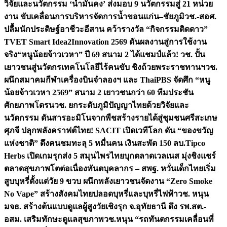
วิจัยและนวัตกรรม ‘น้ำมั่นคง’ ส่งมอบ 9 นวัตกรรมสู่ 21 หน่วย
งาน ขับเคลื่อนการบริหารจัดการน้ำขอนแก่น–ชัยภูมิ
วช.-สอศ.
ปลื้มนักประดิษฐ์อาชีวะอีสาน คว้ารางวัล “กิจกรรมติดดาว”
TVET Smart Idea2Innovation 2569 ดันผลงานสู่การใช้งาน
จริง
“หนูน้อยจ้าวเวหา” ปี 69 สนาม 2 ได้แชมป์แล้ว! วช. ปั้น
เยาวชนสู่นวัตกรเทคโนโลยีไร้คนขับ ชิงถ้วยพระราชทานฯ
วช.
ผนึกสมาคมกีฬาเครื่องบินจำลองฯ และ ThaiPBS จัดศึก “หนู
น้อยจ้าวเวหา 2569” สนาม 2 เยาวชนกว่า 60 ทีมประชัน
ศักยภาพโดรน
วช. ยกระดับภูมิปัญญาไทยด้วยวิจัยและ
นวัตกรรม ดันสารอะมิโนจากพืชสร้างรายได้สู่ชุมชนศรีสะเกษ
ศุภจี ปลุกพลังคราฟต์ไทย! SACIT เปิดเวทีโลก ดัน “ของขวัญ
แห่งชาติ” ดึงคนชมทะลุ 5 หมื่นคน เงินสะพัด 150 ลบ.
Tipco
Herbs เปิดเกมรุกส่ง 5 สมุนไพรไทยบุกตลาดเวลเนส มุ่งชิงแชร์
ตลาดสุขภาพโตต่อเนื่อง
ทันตบุคลากร – สพฐ. หวั่นเด็กไทยเริ่ม
สูบบุหรี่ตั้งแต่วัย 9 ขวบ ผนึกพลังเยาวชนจัดงาน “Zero Smoke
No Vape” สร้างสังคมไทยปลอดบุหรี่และบุหรี่ไฟฟ้า
วช. หนุน
มจธ. สร้างต้นแบบดูแลผู้สูงวัยเชิงรุก จ.อุทัยธานี ดึง รพ.สต.-
อสม. เสริมทักษะดูแลสุขภาพ
วช.หนุน “รถทันตกรรมเคลื่อนที่