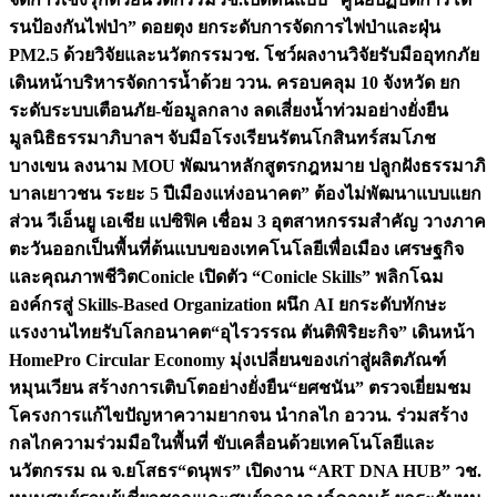
รนป้องกันไฟป่า” ดอยตุง ยกระดับการจัดการไฟป่าและฝุ่น
PM2.5 ด้วยวิจัยและนวัตกรรม
วช. โชว์ผลงานวิจัยรับมืออุทกภัย
เดินหน้าบริหารจัดการน้ำด้วย ววน. ครอบคลุม 10 จังหวัด ยก
ระดับระบบเตือนภัย-ข้อมูลกลาง ลดเสี่ยงน้ำท่วมอย่างยั่งยืน
มูลนิธิธรรมาภิบาลฯ จับมือโรงเรียนรัตนโกสินทร์สมโภช
บางเขน ลงนาม MOU พัฒนาหลักสูตรกฎหมาย ปลูกฝังธรรมาภิ
บาลเยาวชน ระยะ 5 ปี
เมืองแห่งอนาคต” ต้องไม่พัฒนาแบบแยก
ส่วน วีเอ็นยู เอเชีย แปซิฟิค เชื่อม 3 อุตสาหกรรมสำคัญ วางภาค
ตะวันออกเป็นพื้นที่ต้นแบบของเทคโนโลยีเพื่อเมือง เศรษฐกิจ
และคุณภาพชีวิต
Conicle เปิดตัว “Conicle Skills” พลิกโฉม
องค์กรสู่ Skills-Based Organization ผนึก AI ยกระดับทักษะ
แรงงานไทยรับโลกอนาคต
“อุไรวรรณ ตันติพิริยะกิจ” เดินหน้า
HomePro Circular Economy มุ่งเปลี่ยนของเก่าสู่ผลิตภัณฑ์
หมุนเวียน สร้างการเติบโตอย่างยั่งยืน
“ยศชนัน” ตรวจเยี่ยมชม
โครงการแก้ไขปัญหาความยากจน นำกลไก อววน. ร่วมสร้าง
กลไกความร่วมมือในพื้นที่ ขับเคลื่อนด้วยเทคโนโลยีและ
นวัตกรรม ณ จ.ยโสธร
“ดนุพร” เปิดงาน “ART DNA HUB” วช.