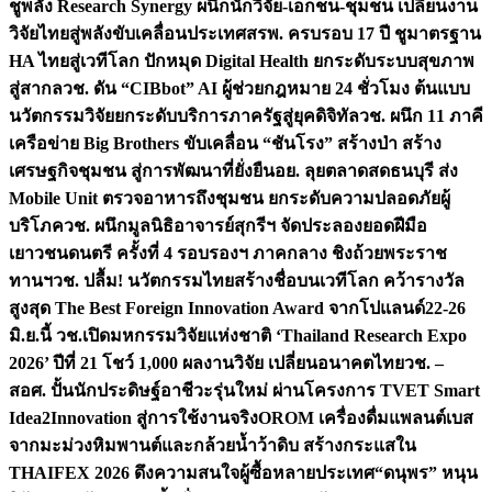
ชูพลัง Research Synergy ผนึกนักวิจัย-เอกชน-ชุมชน เปลี่ยนงาน
วิจัยไทยสู่พลังขับเคลื่อนประเทศ
สรพ. ครบรอบ 17 ปี ชูมาตรฐาน
HA ไทยสู่เวทีโลก ปักหมุด Digital Health ยกระดับระบบสุขภาพ
สู่สากล
วช. ดัน “CIBbot” AI ผู้ช่วยกฎหมาย 24 ชั่วโมง ต้นแบบ
นวัตกรรมวิจัยยกระดับบริการภาครัฐสู่ยุคดิจิทัล
วช. ผนึก 11 ภาคี
เครือข่าย Big Brothers ขับเคลื่อน “ชันโรง” สร้างป่า สร้าง
เศรษฐกิจชุมชน สู่การพัฒนาที่ยั่งยืน
อย. ลุยตลาดสดธนบุรี ส่ง
Mobile Unit ตรวจอาหารถึงชุมชน ยกระดับความปลอดภัยผู้
บริโภค
วช. ผนึกมูลนิธิอาจารย์สุกรีฯ จัดประลองยอดฝีมือ
เยาวชนดนตรี ครั้งที่ 4 รอบรองฯ ภาคกลาง ชิงถ้วยพระราช
ทานฯ
วช. ปลื้ม! นวัตกรรมไทยสร้างชื่อบนเวทีโลก คว้ารางวัล
สูงสุด The Best Foreign Innovation Award จากโปแลนด์
22-26
มิ.ย.นี้ วช.เปิดมหกรรมวิจัยแห่งชาติ ‘Thailand Research Expo
2026’ ปีที่ 21 โชว์ 1,000 ผลงานวิจัย เปลี่ยนอนาคตไทย
วช. –
สอศ. ปั้นนักประดิษฐ์อาชีวะรุ่นใหม่ ผ่านโครงการ TVET Smart
Idea2Innovation สู่การใช้งานจริง
OROM เครื่องดื่มแพลนต์เบส
จากมะม่วงหิมพานต์และกล้วยน้ำว้าดิบ สร้างกระแสใน
THAIFEX 2026 ดึงความสนใจผู้ซื้อหลายประเทศ
“ดนุพร” หนุน