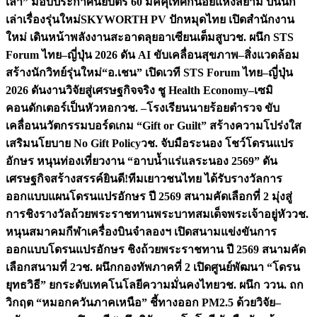
เล่า” มอบประกาศนียบัตร 60 มัคคุเทศก์น้อยแห่งสยาม ปั้นนัก
เล่าเรื่องรุ่นใหม่
SKYWORTH PV ปักหมุดไทย เปิดสำนักงาน
ใหม่ เดินหน้าพลังงานสะอาดลุยอาเซียนเต็มสูบ
วช. ผนึก STS
Forum ไทย–ญี่ปุ่น 2026 ดัน AI ขับเคลื่อนสุขภาพ–สิ่งแวดล้อม
สร้างนักวิทย์รุ่นใหม่
“อ.เชน” เปิดเวที STS Forum ไทย–ญี่ปุ่น
2026 ดันงานวิจัยสู่เศรษฐกิจจริง ชู Health Economy–เซมิ
คอนดักเตอร์เป็นหัวหอก
วช. –โรงเรียนนายร้อยตำรวจ ขับ
เคลื่อนนวัตกรรมบอร์ดเกม “Gift or Guilt” สร้างความโปร่งใส
เสริมนโยบาย No Gift Policy
วช. จับมือระนอง โชว์โดรนแปร
อักษร หนุนท่องเที่ยวงาน “อาบน้ำแร่แลระนอง 2569” ดัน
เศรษฐกิจสร้างสรรค์
ยินดี!ทีมเยาวชนไทย ได้รับรางวัลการ
ออกแบบแผนโดรนแปรอักษร ปี 2569 สนามคัดเลือกที่ 2 มุ่งสู่
การชิงรางวัลถ้วยพระราชทานพระบาทสมเด็จพระเจ้าอยู่หัว
วช.
หนุนสมาคมกีฬาเครื่องบินจำลองฯ เปิดสนามแข่งขันการ
ออกแบบโดรนแปรอักษร ชิงถ้วยพระราชทาน ปี 2569 สนามคัด
เลือกสนามที่ 2
วช. ผนึกกองทัพภาคที่ 2 เปิดศูนย์พัฒนา “โดรน
ยุทธวิธี” ยกระดับเทคโนโลยีความมั่นคงไทย
วช. ผนึก ววน. ถก
วิกฤต “หมอกควันภาคเหนือ” ชี้ทางออก PM2.5 ด้วยวิจัย–