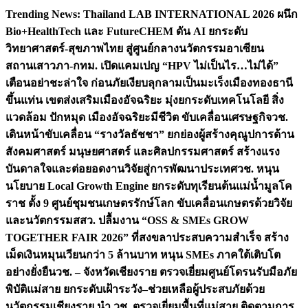
Skip
Trending News:
Thailand LAB INTERNATIONAL 2026 ผนึก
to
Bio+HealthTech และ FutureCHEM ดัน AI ยกระดับ
content
วิทยาศาสตร์-สุขภาพไทย สู่ศูนย์กลางนวัตกรรมอาเซียน
สถานเสาวภา-กทม. เปิดแคมเปญ “HPV ไม่เป็นไร…ไม่ได้”
เตือนอย่าชะล่าใจ ก่อนภัยเงียบลุกลามเป็นมะเร็ง
เมืองทองธานี
ขึ้นแท่น เขตส่งเสริมเมืองอัจฉริยะ มุ่งยกระดับเทคโนโลยี สิ่ง
แวดล้อม ปักหมุด เมืองอัจฉริยะมีชีวิต ขับเคลื่อนเศรษฐกิจ
วช.
เดินหน้าขับเคลื่อน “รางวัลธัชชา” ยกย่องผู้สร้างคุณูปการด้าน
สังคมศาสตร์ มนุษยศาสตร์ และศิลปกรรมศาสตร์ สร้างแรง
บันดาลใจและต่อยอดงานวิจัยสู่การพัฒนาประเทศ
วช. หนุน
นโยบาย Local Growth Engine ยกระดับทุเรียนต้นแม่น้ำมูลโค
ราช ตั้ง 9 ศูนย์ชุมชนเกษตรรักษ์โลก ขับเคลื่อนเกษตรด้วยวิจัย
และนวัตกรรม
สสว. ปลื้มงาน “OSS & SMEs GROW
TOGETHER FAIR 2026” ที่สงขลาประสบความสำเร็จ สร้าง
เม็ดเงินหมุนเวียนกว่า 5 ล้านบาท หนุน SMEs ภาคใต้เติบโต
อย่างยั่งยืน
วช. – จังหวัดเชียงราย ตรวจเยี่ยมศูนย์โดรนรับมือภัย
พิบัติแม่สาย ยกระดับเฝ้าระวัง–ช่วยเหลือผู้ประสบภัยด้วย
นวัตกรรม
เชียงราย นำ วช. ตรวจเยี่ยมพื้นที่แม่สาย ติดตามการ