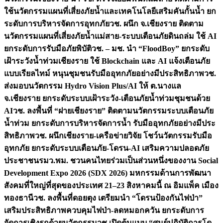
ใช้นวัตกรรมแผนที่เสี่ยงภัยน้ำและเทคโนโลยีเสริมคันกั้นน้ำ ยก
ระดับการบริหารจัดการอุทกภัย
วช. ผนึก จ.เชียงราย ติดตาม
นวัตกรรมแผนที่เสี่ยงภัยน้ำแม่สาย-ระบบเตือนภัยดินถล่ม ใช้ AI
ยกระดับการรับมือภัยพิบัติ
วช. – มช. นำ “FloodBoy” ยกระดับ
เฝ้าระวังน้ำท่วมเชียงราย ใช้ Blockchain และ AI แจ้งเตือนภัย
แบบเรียลไทม์ หนุนชุมชนรับมืออุทกภัยอย่างมีประสิทธิภาพ
วช.
ส่งมอบนวัตกรรม Hydro Vision Plus/AI ให้ ต.นางแล
จ.เชียงราย ยกระดับระบบเฝ้าระวัง-เตือนภัยน้ำท่วมชุมชนด้วย
AI
วช. ลงพื้นที่ “ฝายเชียงราย” ติดตามนวัตกรรมระบบเตือนภัย
น้ำท่วม ยกระดับการบริหารจัดการน้ำ รับมืออุทกภัยอย่างมีประ
สิทธิภาพ
วช. ผนึกเชียงราย-เครือข่ายวิจัย โชว์นวัตกรรมรับมือ
อุทกภัย ยกระดับระบบเตือนภัย-โดรน-AI เสริมความปลอดภัย
ประชาชน
รมว.พม. ชวนคนไทยร่วมเป็นส่วนหนึ่งของงาน Social
Development Expo 2026 (SDX 2026) มหกรรมด้านการพัฒนา
สังคมที่ใหญ่ที่สุดของประเทศ 21–23 สิงหาคมนี้ ณ อิมแพ็ค เมือง
ทองธานี
วช. ลงพื้นที่ดอยตุง เตรียมนำ “โดรนป้องกันไฟป่า”
เสริมประสิทธิภาพควบคุมไฟป่า-ลดหมอกควัน ยกระดับการ
จัดการเชิงรุกด้วยนวัตกรรม
วช.เปิดต้นแบบ “ศูนย์ปฏิบัติการโด