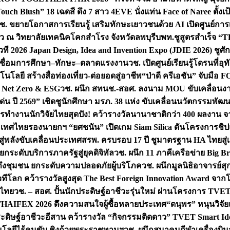
uch Blush” 18 เฉดสี ดึง 7 สาว 4EVE นั่งแท่น Face of Naree ตั้ง
ช. ขยายโอกาสการเรียนรู้ เสริมทักษะเยาวชนด้วย AI เปิดศูนย์การเร
่ยว ณ วิทยาลัยเทคนิคโคกสำโรง จังหวัดลพบุรี
บพท.ชูสูตรสำเร็จ “
ที 2026 Japan Design, Idea and Invention Expo (JDIE 2026) ชูศ
m เชื่อมการศึกษา–ทักษะ–ตลาดแรงงาน
วช. เปิดศูนย์เรียนรู้โดรนที่
โลยี สร้างสื่อท่องเที่ยว-ต่อยอดสู่อาชีพ
“ป่าดี ครีเอชัน” จับมือ 
ค Net Zero & ESG
วช. ผนึก สทนช.-สอศ. ลงนาม MOU ขับเคลื่อนงาน
่น ปี 2569” เชิดชูนักศึกษา มรภ. 38 แห่ง ขับเคลื่อนนวัตกรรมพั
การทำงาน
นักวิจัยไทยสุดปัง! คว้ารางวัลนานาชาติกว่า 400 ผลงาน 
ระเทศไทย
รองนายกฯ “ยศชนัน” เปิดเกม Siam Silica ดันโครงการชิปแห
สู่พลังขับเคลื่อนประเทศ
สรพ. ครบรอบ 17 ปี ชูมาตรฐาน HA ไทยสู่เ
กระดับบริการภาครัฐสู่ยุคดิจิทัล
วช. ผนึก 11 ภาคีเครือข่าย Big Br
ถึงชุมชน ยกระดับความปลอดภัยผู้บริโภค
วช. ผนึกมูลนิธิอาจารย์ส
วทีโลก คว้ารางวัลสูงสุด The Best Foreign Innovation Award จา
ตไทย
วช. – สอศ. ปั้นนักประดิษฐ์อาชีวะรุ่นใหม่ ผ่านโครงการ TVET
THAIFEX 2026 ดึงความสนใจผู้ซื้อหลายประเทศ
“ดนุพร” หนุนวิจัย
ระดิษฐ์อาชีวะอีสาน คว้ารางวัล “กิจกรรมติดดาว” TVET Smart Ide
คโนโลยีไร้คนขับ ชิงถ้วยพระราชทานฯ
วช. ผนึกสมาคมกีฬาเครื่องบิน