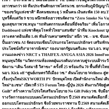
เยาวชนกว่า 60 ทีมประชันศักยภาพโดรน
วช. ยกระดับภูมิปัญญาไ
“ของขวัญแห่งชาติ” ดึงคนชมทะลุ 5 หมื่นคน เงินสะพัด 150 ลบ.
T
บุหรี่ตั้งแต่วัย 9 ขวบ ผนึกพลังเยาวชนจัดงาน “Zero Smoke No V
ดูแลสุขภาพ
วช.หนุน “รถทันตกรรมเคลื่อนที่อัจฉริยะ” เพิ่มโอกาสเ
Dashboard แห่งชาติคุมโรคทั่วไทย
“แสนชัย” นำทีม Knockout บุก 
เจาะตลาดอินเดีย 1.46 พันล้านคน
“ยศชนัน” ผนึก วช. – มช. ขับเ
ปั้นเยาวชน AI จัดอบรมเขียนโปรแกรมโดรนแปรอักษร เสริมทักษะ
ประโยชน์จริง
“อาจารย์เชน” รองนายกรัฐมนตรีและ รมว.อว. หนุ
งานแถลงข่าว NRCT x THAIFEX-ANUGA ASIA 2026 InnoFood,
หนุนทุนวิจัย “นวัตกรรมห้องลดฝุ่นแรงดันบวกควบคู่ระบบเฝ้าระวั
จัดงาน “เดิน-วิ่งสมาธิ วิสาขะ” ครั้งที่ 25 พร้อมกัน 70 พื้นที่ทั่วไทย
น
อว. Kick off “ศูนย์เกษตรวิถีเมือง วช.” ดันนโยบาย Wellness ส
เรื่องรุ่นใหม่
SKYWORTH PV ปักหมุดไทย เปิดสำนักงานใหม่ เดิน
ใหม่
“อ.เชน” เปิดเวที STS Forum ไทย–ญี่ปุ่น 2026 ดันงานวิจัยสู
Guilt” สร้างความโปร่งใสเสริมนโยบาย No Gift Policy
วช. จับมื
รางวัลการออกแบบแผนโดรนแปรอักษร ปี 2569 สนามคัดเลือกที่ 2 
ออกแบบโดรนแปรอักษร ชิงถ้วยพระราชทาน ปี 2569 สนามคัดเลื