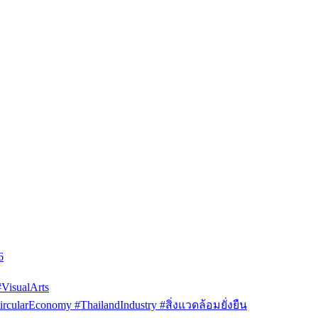
6
isualArts
arEconomy #ThailandIndustry #สิ่งแวดล้อมยั่งยืน