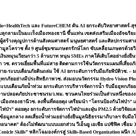
+HealthTech และ FutureCHEM ดัน AI ยกระดับวิทยาศาสตร์-สุข
บลุกลามเป็นมะเร็ง
เมืองทองธานี ขึ้นแท่น เขตส่งเสริมเมืองอัจฉริยะ
่องผู้สร้างคุณูปการด้านสังคมศาสตร์ มนุษยศาสตร์ และศิลปกรรมศ
ำมูลโคราช ตั้ง 9 ศูนย์ชุมชนเกษตรรักษ์โลก ขับเคลื่อนเกษตรด้วย
หมุนเวียนกว่า 5 ล้านบาท หนุน SMEs ภาคใต้เติบโตอย่างยั่งยืน
ำ วช. ตรวจเยี่ยมพื้นที่แม่สาย ติดตามการใช้นวัตกรรมแผนที่เสี่ยง
สาย-ระบบเตือนภัยดินถล่ม ใช้ AI ยกระดับการรับมือภัยพิบัติ
วช. – ม
อุทกภัยอย่างมีประสิทธิภาพ
วช. ส่งมอบนวัตกรรม Hydro Vision Plus
ระบบเตือนภัยน้ำท่วม ยกระดับการบริหารจัดการน้ำ รับมืออุทกภัยอ
มความปลอดภัยประชาชน
รมว.พม. ชวนคนไทยร่วมเป็นส่วนหนึ่งของง
 เมืองทองธานี
วช. ลงพื้นที่ดอยตุง เตรียมนำ “โดรนป้องกันไฟป่
นไฟป่า” ดอยตุง ยกระดับการจัดการไฟป่าและฝุ่น PM2.5 ด้วยวิจัย
อมูลกลาง ลดเสี่ยงน้ำท่วมอย่างยั่งยืน
มูลนิธิธรรมาภิบาลฯ จับม
งอนาคต” ต้องไม่พัฒนาแบบแยกส่วน วีเอ็นยู เอเชีย แปซิฟิค เชื่
“Conicle Skills” พลิกโฉมองค์กรสู่ Skills-Based Organization 