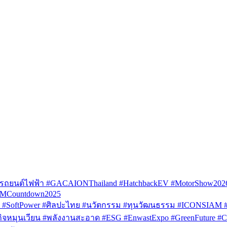
รถยนต์ไฟฟ้า #GACAIONThailand #HatchbackEV #MotorShow202
AMCountdown2025
SoftPower #ศิลปะไทย #นวัตกรรม #ทุนวัฒนธรรม #ICONSIAM #V
หมุนเวียน #พลังงานสะอาด #ESG #EnwastExpo #GreenFuture #Circul