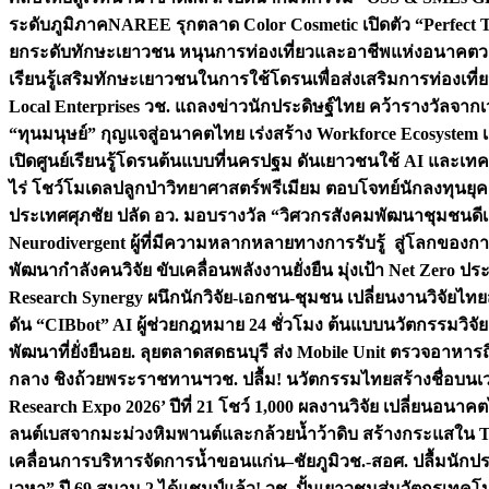
ระดับภูมิภาค
NAREE รุกตลาด Color Cosmetic เปิดตัว “Perfect To
ยกระดับทักษะเยาวชน หนุนการท่องเที่ยวและอาชีพแห่งอนาคต
ว
เรียนรู้เสริมทักษะเยาวชนในการใช้โดรนเพื่อส่งเสริมการท่องเที
Local Enterprises
วช. แถลงข่าวนักประดิษฐ์ไทย คว้ารางวัลจากเว
“ทุนมนุษย์” กุญแจสู่อนาคตไทย เร่งสร้าง Workforce Ecosyste
เปิดศูนย์เรียนรู้โดรนต้นแบบที่นครปฐม ดันเยาวชนใช้ AI และเทคโน
ไร่ โชว์โมเดลปลูกป่าวิทยาศาสตร์พรีเมียม ตอบโจทย์นักลงทุนยุ
ประเทศ
ศุภชัย ปลัด อว. มอบรางวัล “วิศวกรสังคมพัฒนาชุมชนดีเด
Neurodivergent ผู้ที่มีความหลากหลายทางการรับรู้ สู่โลกของ
พัฒนากำลังคนวิจัย ขับเคลื่อนพลังงานยั่งยืน มุ่งเป้า Net Zero ป
Research Synergy ผนึกนักวิจัย-เอกชน-ชุมชน เปลี่ยนงานวิจัยไทย
ดัน “CIBbot” AI ผู้ช่วยกฎหมาย 24 ชั่วโมง ต้นแบบนวัตกรรมวิจัยย
พัฒนาที่ยั่งยืน
อย. ลุยตลาดสดธนบุรี ส่ง Mobile Unit ตรวจอาหาร
กลาง ชิงถ้วยพระราชทานฯ
วช. ปลื้ม! นวัตกรรมไทยสร้างชื่อบนเ
Research Expo 2026’ ปีที่ 21 โชว์ 1,000 ผลงานวิจัย เปลี่ยนอนาค
ลนต์เบสจากมะม่วงหิมพานต์และกล้วยน้ำว้าดิบ สร้างกระแสใน 
เคลื่อนการบริหารจัดการน้ำขอนแก่น–ชัยภูมิ
วช.-สอศ. ปลื้มนักป
เวหา” ปี 69 สนาม 2 ได้แชมป์แล้ว! วช. ปั้นเยาวชนสู่นวัตกรเท