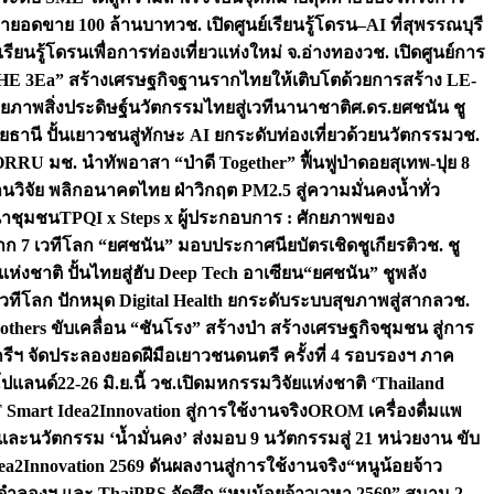
เป้ายอดขาย 100 ล้านบาท
วช. เปิดศูนย์เรียนรู้โดรน–AI ที่สุพรรณบุรี
ียนรู้โดรนเพื่อการท่องเที่ยวแห่งใหม่ จ.อ่างทอง
วช. เปิดศูนย์การ
THE 3Ea” สร้างเศรษฐกิจฐานรากไทยให้เติบโตด้วยการสร้าง LE-
ักยภาพสิ่งประดิษฐ์นวัตกรรมไทยสู่เวทีนานาชาติ
ศ.ดร.ยศชนัน ชู
อุทัยธานี ปั้นเยาวชนสู่ทักษะ AI ยกระดับท่องเที่ยวด้วยนวัตกรรม
วช.
FORRU มช. นำทัพอาสา “ป่าดี Together” ฟื้นฟูป่าดอยสุเทพ-ปุย 8
วิจัย พลิกอนาคตไทย ฝ่าวิกฤต PM2.5 สู่ความมั่นคงน้ำทั่ว
ฒนาชุมชน
TPQI x Steps x ผู้ประกอบการ : ศักยภาพของ
จาก 7 เวทีโลก “ยศชนัน” มอบประกาศนียบัตรเชิดชูเกียรติ
วช. ชู
่งชาติ ปั้นไทยสู่ฮับ Deep Tech อาเซียน
“ยศชนัน” ชูพลัง
วทีโลก ปักหมุด Digital Health ยกระดับระบบสุขภาพสู่สากล
วช.
others ขับเคลื่อน “ชันโรง” สร้างป่า สร้างเศรษฐกิจชุมชน สู่การ
ุกรีฯ จัดประลองยอดฝีมือเยาวชนดนตรี ครั้งที่ 4 รอบรองฯ ภาค
กโปแลนด์
22-26 มิ.ย.นี้ วช.เปิดมหกรรมวิจัยแห่งชาติ ‘Thailand
 Smart Idea2Innovation สู่การใช้งานจริง
OROM เครื่องดื่มแพ
และนวัตกรรม ‘น้ำมั่นคง’ ส่งมอบ 9 นวัตกรรมสู่ 21 หน่วยงาน ขับ
a2Innovation 2569 ดันผลงานสู่การใช้งานจริง
“หนูน้อยจ้าว
จำลองฯ และ ThaiPBS จัดศึก “หนูน้อยจ้าวเวหา 2569” สนาม 2