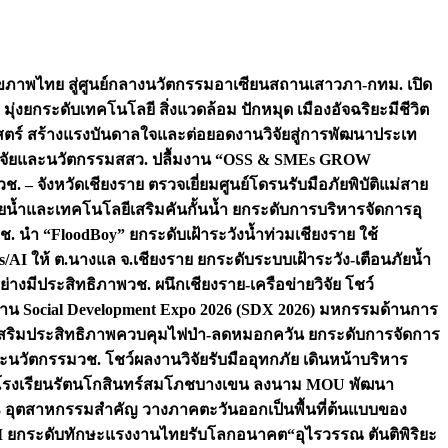
ภาพไทย สู่ศูนย์กลางนวัตกรรมอาเซียน
สถานเสาวภา-กทม. เปิด
 มุ่งยกระดับเทคโนโลยี สิ่งแวดล้อม ปักหมุด เมืองอัจฉริยะมีชีวิต
าสตร์ สร้างแรงบันดาลใจและต่อยอดงานวิจัยสู่การพัฒนาประเท
วิจัยและนวัตกรรม
สสว. ปลื้มงาน “OSS & SMEs GROW
วช. – จังหวัดเชียงราย ตรวจเยี่ยมศูนย์โดรนรับมือภัยพิบัติแม่สาย
ภัยน้ำและเทคโนโลยีเสริมคันกั้นน้ำ ยกระดับการบริหารจัดการอุ
ช. นำ “FloodBoy” ยกระดับเฝ้าระวังน้ำท่วมเชียงราย ใช้
/AI ให้ ต.นางแล จ.เชียงราย ยกระดับระบบเฝ้าระวัง-เตือนภัยน้ำ
ย่างมีประสิทธิภาพ
วช. ผนึกเชียงราย-เครือข่ายวิจัย โชว์
าน Social Development Expo 2026 (SDX 2026) มหกรรมด้านการ
า” เสริมประสิทธิภาพควบคุมไฟป่า-ลดหมอกควัน ยกระดับการจัดการ
และนวัตกรรม
วช. โชว์ผลงานวิจัยรับมืออุทกภัย เดินหน้าบริหาร
ือโรงเรียนรัตนโกสินทร์สมโภชบางเขน ลงนาม MOU พัฒนา
อม 3 อุตสาหกรรมสำคัญ วางภาคตะวันออกเป็นพื้นที่ต้นแบบของ
ผนึก AI ยกระดับทักษะแรงงานไทยรับโลกอนาคต
“อุไรวรรณ ตันติพิริยะ