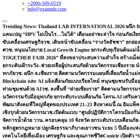
+2000-509-0519
info@example.com
Trending News:
Thailand LAB INTERNATIONAL 2026 ผนึก Bio
แคมเปญ “HPV ไม่เป็นไร…ไม่ได้” เตือนอย่าชะล่าใจ ก่อนภัยเงีย
ขับเคลื่อนเศรษฐกิจ
วช. เดินหน้าขับเคลื่อน “รางวัลธัชชา” ยกย
ศ
วช. หนุนนโยบาย Local Growth Engine ยกระดับทุเรียนต้นแม่น้
TOGETHER FAIR 2026” ที่สงขลาประสบความสำเร็จ สร้างเม็ดเงิน
ยกระดับเฝ้าระวัง–ช่วยเหลือผู้ประสบภัยด้วยนวัตกรรม
เชียงราย น
ทกภัย
วช. ผนึก จ.เชียงราย ติดตามนวัตกรรมแผนที่เสี่ยงภัยน้ำแม่
Blockchain และ AI แจ้งเตือนภัยแบบเรียลไทม์ หนุนชุมชนรับมือ
ท่วมชุมชนด้วย AI
วช. ลงพื้นที่ “ฝายเชียงราย” ติดตามนวัตกรรม
นวัตกรรมรับมืออุทกภัย ยกระดับระบบเตือนภัย-โดรน-AI เสริ
พัฒนาสังคมที่ใหญ่ที่สุดของประเทศ 21–23 สิงหาคมนี้ ณ อิมแพ็ค
เชิงรุกด้วยนวัตกรรม
วช.เปิดต้นแบบ “ศูนย์ปฏิบัติการโดรนป้องกั
จัดการน้ำด้วย ววน. ครอบคลุม 10 จังหวัด ยกระดับระบบเตือนภัย-ข้
หลักสูตรกฎหมาย ปลูกฝังธรรมาภิบาลเยาวชน ระยะ 5 ปี
เมืองแห่
เทคโนโลยีเพื่อเมือง เศรษฐกิจ และคุณภาพชีวิต
Conicle เปิดตัว 