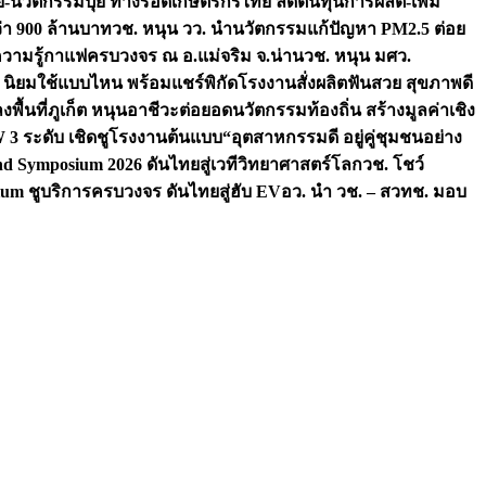
จัย-นวัตกรรมปุ๋ย ทางรอดเกษตรกรไทย ลดต้นทุนการผลิต-เพิ่ม
ว่า 900 ล้านบาท
วช. หนุน วว. นำนวัตกรรมแก้ปัญหา PM2.5 ต่อย
ความรู้กาแฟครบวงจร ณ อ.แม่จริม จ.น่าน
วช. หนุน มศว.
น นิยมใช้แบบไหน พร้อมแชร์พิกัดโรงงานสั่งผลิต
ฟันสวย สุขภาพดี
งพื้นที่ภูเก็ต หนุนอาชีวะต่อยอดนวัตกรรมท้องถิ่น สร้างมูลค่าเชิง
ระดับ เชิดชูโรงงานต้นแบบ“อุตสาหกรรมดี อยู่คู่ชุมชนอย่าง
nd Symposium 2026 ดันไทยสู่เวทีวิทยาศาสตร์โลก
วช. โชว์
um ชูบริการครบวงจร ดันไทยสู่ฮับ EV
อว. นำ วช. – สวทช. มอบ