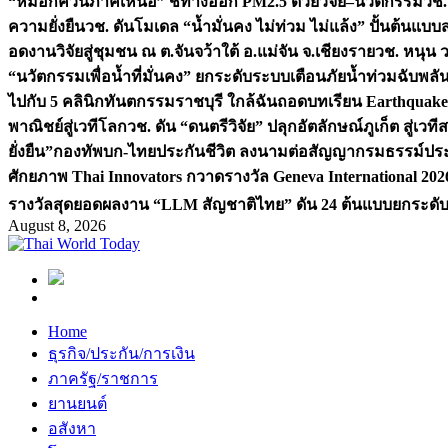
“หมอกควันภาคเหนือ” ชี้ทางออก PM2.5 ด้วยวิจัย–นวัตกรรม
วช.
ความยั่งยืน
วช. ดันโมเดล “น้ำมั่นคง ไม่ท่วม ไม่แล้ง” ปั้นต้นแบบ
อดงานวิจัยสู่ชุมชน ณ ต.จันจว้าใต้ อ.แม่จัน จ.เชียงราย
วช. หนุน 
“นวัตกรรมเพื่อน้ำที่มั่นคง” ยกระดับระบบเตือนภัยน้ำท่วมฉับพล
ไปกับ 5 คลินิกทันตกรรมราชบุรี ใกล้ฉัน
ถอดบทเรียน Earthquake 2
พาณิชย์สู่เวทีโลก
วช. ดัน “ดนตรีวิจัย” ปลุกอัตลักษณ์ภูเก็ต สู่เวท
ยั่งยืน”
กองทัพบก-ไทยประกันชีวิต ลงนามต่อสัญญากรมธรรม์ประกั
ศักยภาพ Thai Innovators กวาดรางวัล Geneva International 202
รางวัลสุดยอดผลงาน “LLM สัญชาติไทย” ดัน 24 ต้นแบบยกระดับงา
August 8, 2026
Home
ธุรกิจ/ประกัน/การเงิน
ภาครัฐ/ราชการ
ยานยนต์
อสังหา