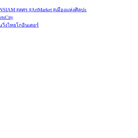
ONSIAM #สศร #ArtMarket #เมืองแห่งศิลปะ
tsCity
วิ่งไทยโกอินเตอร์