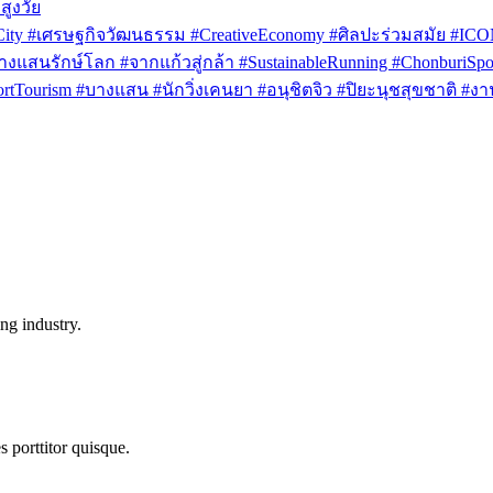
สูงวัย
rCity #เศรษฐกิจวัฒนธรรม #CreativeEconomy #ศิลปะร่วมสมัย #IC
งแสนรักษ์โลก #จากแก้วสู่กล้า #SustainableRunning #ChonburiSpor
Tourism #บางแสน #นักวิ่งเคนยา #อนุชิตจิว #ปิยะนุชสุขชาติ #งาน
ng industry.
s porttitor quisque.