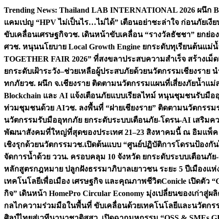
Skip
Trending News:
Thailand LAB INTERNATIONAL 2026 ผนึก Bio
to
แคมเปญ “HPV ไม่เป็นไร…ไม่ได้” เตือนอย่าชะล่าใจ ก่อนภัยเงีย
content
ขับเคลื่อนเศรษฐกิจ
วช. เดินหน้าขับเคลื่อน “รางวัลธัชชา” ยกย
ศ
วช. หนุนนโยบาย Local Growth Engine ยกระดับทุเรียนต้นแม่น้
TOGETHER FAIR 2026” ที่สงขลาประสบความสำเร็จ สร้างเม็ดเงิน
ยกระดับเฝ้าระวัง–ช่วยเหลือผู้ประสบภัยด้วยนวัตกรรม
เชียงราย น
ทกภัย
วช. ผนึก จ.เชียงราย ติดตามนวัตกรรมแผนที่เสี่ยงภัยน้ำแม่
Blockchain และ AI แจ้งเตือนภัยแบบเรียลไทม์ หนุนชุมชนรับมือ
ท่วมชุมชนด้วย AI
วช. ลงพื้นที่ “ฝายเชียงราย” ติดตามนวัตกรรม
นวัตกรรมรับมืออุทกภัย ยกระดับระบบเตือนภัย-โดรน-AI เสริ
พัฒนาสังคมที่ใหญ่ที่สุดของประเทศ 21–23 สิงหาคมนี้ ณ อิมแพ็ค
เชิงรุกด้วยนวัตกรรม
วช.เปิดต้นแบบ “ศูนย์ปฏิบัติการโดรนป้องกั
จัดการน้ำด้วย ววน. ครอบคลุม 10 จังหวัด ยกระดับระบบเตือนภัย-ข้
หลักสูตรกฎหมาย ปลูกฝังธรรมาภิบาลเยาวชน ระยะ 5 ปี
เมืองแห่
เทคโนโลยีเพื่อเมือง เศรษฐกิจ และคุณภาพชีวิต
Conicle เปิดตัว 
กิจ” เดินหน้า HomePro Circular Economy มุ่งเปลี่ยนของเก่าสู่ผล
กลไกความร่วมมือในพื้นที่ ขับเคลื่อนด้วยเทคโนโลยีและนวัตก
ศิลป์ไทยสู่เวทีนานาชาติ
สสว. เปิดฉากมหกรรม “OSS & SMEs GRO