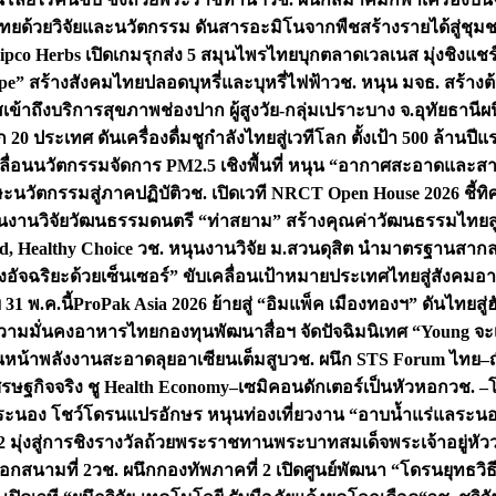
ทยด้วยวิจัยและนวัตกรรม ดันสารอะมิโนจากพืชสร้างรายได้สู่ชุม
ipco Herbs เปิดเกมรุกส่ง 5 สมุนไพรไทยบุกตลาดเวลเนส มุ่งชิงแช
ape” สร้างสังคมไทยปลอดบุหรี่และบุหรี่ไฟฟ้า
วช. หนุน มจธ. สร้างต้
ข้าถึงบริการสุขภาพช่องปาก ผู้สูงวัย-กลุ่มเปราะบาง จ.อุทัยธานี
ผน
20 ประเทศ ดันเครื่องดื่มชูกำลังไทยสู่เวทีโลก ตั้งเป้า 500 ล้านปีแ
คลื่อนนวัตกรรมจัดการ PM2.5 เชิงพื้นที่ หนุน “อากาศสะอาดและสา
นวัตกรรมสู่ภาคปฏิบัติ
วช. เปิดเวที NRCT Open House 2026 ชี้ทิ
นงานวิจัยวัฒนธรรมดนตรี “ท่าสยาม” สร้างคุณค่าวัฒนธรรมไทยส
 Healthy Choice
วช. หนุนงานวิจัย ม.สวนดุสิต นำมาตรฐานสาก
งอัจฉริยะด้วยเซ็นเซอร์” ขับเคลื่อนเป้าหมายประเทศไทยสู่สังคมอ
 31 พ.ค.นี้
ProPak Asia 2026 ย้ายสู่ “อิมแพ็ค เมืองทองฯ” ดันไทยสู
ู่ความมั่นคงอาหารไทย
กองทุนพัฒนาสื่อฯ จัดปัจฉิมนิเทศ “Young จะ
หน้าพลังงานสะอาดลุยอาเซียนเต็มสูบ
วช. ผนึก STS Forum ไทย–ญี่
่เศรษฐกิจจริง ชู Health Economy–เซมิคอนดักเตอร์เป็นหัวหอก
วช. –
อระนอง โชว์โดรนแปรอักษร หนุนท่องเที่ยวงาน “อาบน้ำแร่แลระนอ
มุ่งสู่การชิงรางวัลถ้วยพระราชทานพระบาทสมเด็จพระเจ้าอยู่หัว
อกสนามที่ 2
วช. ผนึกกองทัพภาคที่ 2 เปิดศูนย์พัฒนา “โดรนยุทธว