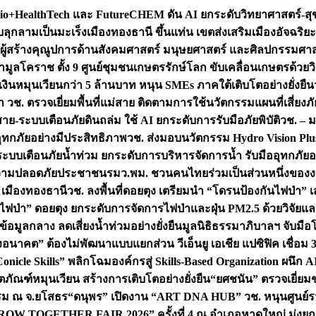
+HealthTech และ FutureCHEM ดัน AI ยกระดับวิทยาศาสตร์-สุข
บลุกลามเป็นมะเร็ง
เมืองทองธานี ขึ้นแท่น เขตส่งเสริมเมืองอัจฉริยะ
่องผู้สร้างคุณูปการด้านสังคมศาสตร์ มนุษยศาสตร์ และศิลปกรรมศ
ำมูลโคราช ตั้ง 9 ศูนย์ชุมชนเกษตรรักษ์โลก ขับเคลื่อนเกษตรด้วย
หมุนเวียนกว่า 5 ล้านบาท หนุน SMEs ภาคใต้เติบโตอย่างยั่งยืน
ำ วช. ตรวจเยี่ยมพื้นที่แม่สาย ติดตามการใช้นวัตกรรมแผนที่เสี่ยง
สาย-ระบบเตือนภัยดินถล่ม ใช้ AI ยกระดับการรับมือภัยพิบัติ
วช. – ม
อุทกภัยอย่างมีประสิทธิภาพ
วช. ส่งมอบนวัตกรรม Hydro Vision Plus
ระบบเตือนภัยน้ำท่วม ยกระดับการบริหารจัดการน้ำ รับมืออุทกภัยอ
มความปลอดภัยประชาชน
รมว.พม. ชวนคนไทยร่วมเป็นส่วนหนึ่งของง
 เมืองทองธานี
วช. ลงพื้นที่ดอยตุง เตรียมนำ “โดรนป้องกันไฟป่
นไฟป่า” ดอยตุง ยกระดับการจัดการไฟป่าและฝุ่น PM2.5 ด้วยวิจัย
อมูลกลาง ลดเสี่ยงน้ำท่วมอย่างยั่งยืน
มูลนิธิธรรมาภิบาลฯ จับม
งอนาคต” ต้องไม่พัฒนาแบบแยกส่วน วีเอ็นยู เอเชีย แปซิฟิค เชื่
“Conicle Skills” พลิกโฉมองค์กรสู่ Skills-Based Organization 
ิตภัณฑ์หมุนเวียน สร้างการเติบโตอย่างยั่งยืน
“ยศชนัน” ตรวจเยี่ย
รรม ณ จ.ยโสธร
“ดนุพร” เปิดงาน “ART DNA HUB” วช. หนุนศูนย์รว
W TOGETHER FAIR 2026” ครั้งที่ 4 ณ อำเภอหาดใหญ่ มุ่งยกระ