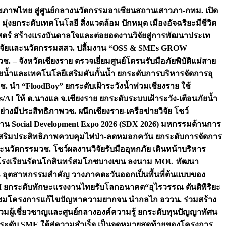
ภาพไทย สู่ศูนย์กลางนวัตกรรมอาเซียน
สถานเสาวภา-กทม. เปิด
 มุ่งยกระดับเทคโนโลยี สิ่งแวดล้อม ปักหมุด เมืองอัจฉริยะมีชีวิต
าสตร์ สร้างแรงบันดาลใจและต่อยอดงานวิจัยสู่การพัฒนาประเท
วิจัยและนวัตกรรม
สสว. ปลื้มงาน “OSS & SMEs GROW
วช. – จังหวัดเชียงราย ตรวจเยี่ยมศูนย์โดรนรับมือภัยพิบัติแม่สาย
ภัยน้ำและเทคโนโลยีเสริมคันกั้นน้ำ ยกระดับการบริหารจัดการอุ
ช. นำ “FloodBoy” ยกระดับเฝ้าระวังน้ำท่วมเชียงราย ใช้
/AI ให้ ต.นางแล จ.เชียงราย ยกระดับระบบเฝ้าระวัง-เตือนภัยน้ำ
ย่างมีประสิทธิภาพ
วช. ผนึกเชียงราย-เครือข่ายวิจัย โชว์
าน Social Development Expo 2026 (SDX 2026) มหกรรมด้านการ
า” เสริมประสิทธิภาพควบคุมไฟป่า-ลดหมอกควัน ยกระดับการจัดการ
และนวัตกรรม
วช. โชว์ผลงานวิจัยรับมืออุทกภัย เดินหน้าบริหาร
ือโรงเรียนรัตนโกสินทร์สมโภชบางเขน ลงนาม MOU พัฒนา
อม 3 อุตสาหกรรมสำคัญ วางภาคตะวันออกเป็นพื้นที่ต้นแบบของ
ผนึก AI ยกระดับทักษะแรงงานไทยรับโลกอนาคต
“อุไรวรรณ ตันติพิริยะ
มชมโครงการแก้ไขปัญหาความยากจน นำกลไก อววน. ร่วมสร้าง
มผู้เชี่ยวชาญและศูนย์กลางองค์ความรู้ ยกระดับทุนปัญญาทัศน
ดับ SME ใต้สู่ความสำเร็จ เป็นจุดหมายสุดท้ายของโครงการ