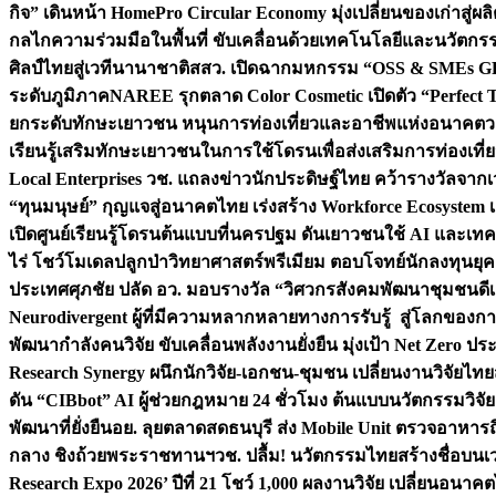
กิจ” เดินหน้า HomePro Circular Economy มุ่งเปลี่ยนของเก่าสู่ผล
กลไกความร่วมมือในพื้นที่ ขับเคลื่อนด้วยเทคโนโลยีและนวัตก
ศิลป์ไทยสู่เวทีนานาชาติ
สสว. เปิดฉากมหกรรม “OSS & SMEs GRO
ระดับภูมิภาค
NAREE รุกตลาด Color Cosmetic เปิดตัว “Perfect To
ยกระดับทักษะเยาวชน หนุนการท่องเที่ยวและอาชีพแห่งอนาคต
ว
เรียนรู้เสริมทักษะเยาวชนในการใช้โดรนเพื่อส่งเสริมการท่องเที
Local Enterprises
วช. แถลงข่าวนักประดิษฐ์ไทย คว้ารางวัลจากเว
“ทุนมนุษย์” กุญแจสู่อนาคตไทย เร่งสร้าง Workforce Ecosyste
เปิดศูนย์เรียนรู้โดรนต้นแบบที่นครปฐม ดันเยาวชนใช้ AI และเทคโน
ไร่ โชว์โมเดลปลูกป่าวิทยาศาสตร์พรีเมียม ตอบโจทย์นักลงทุนยุ
ประเทศ
ศุภชัย ปลัด อว. มอบรางวัล “วิศวกรสังคมพัฒนาชุมชนดีเด
Neurodivergent ผู้ที่มีความหลากหลายทางการรับรู้ สู่โลกของ
พัฒนากำลังคนวิจัย ขับเคลื่อนพลังงานยั่งยืน มุ่งเป้า Net Zero ป
Research Synergy ผนึกนักวิจัย-เอกชน-ชุมชน เปลี่ยนงานวิจัยไทย
ดัน “CIBbot” AI ผู้ช่วยกฎหมาย 24 ชั่วโมง ต้นแบบนวัตกรรมวิจัยย
พัฒนาที่ยั่งยืน
อย. ลุยตลาดสดธนบุรี ส่ง Mobile Unit ตรวจอาหาร
กลาง ชิงถ้วยพระราชทานฯ
วช. ปลื้ม! นวัตกรรมไทยสร้างชื่อบนเ
Research Expo 2026’ ปีที่ 21 โชว์ 1,000 ผลงานวิจัย เปลี่ยนอนาค