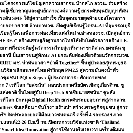
มชมโครงการแก้ไขปัญหาความยากจน นำกลไก อววน. ร่วมสร้าง
มผู้เชี่ยวชาญและศูนย์กลางองค์ความรู้ ยกระดับทุนปัญญาทัศน
ดับ SME ใต้สู่ความสำเร็จ เป็นจุดหมายสุดท้ายของโครงการ
เป้ายอดขาย 100 ล้านบาท
วช. เปิดศูนย์เรียนรู้โดรน–AI ที่สุพรรณบุรี
ียนรู้โดรนเพื่อการท่องเที่ยวแห่งใหม่ จ.อ่างทอง
วช. เปิดศูนย์การ
THE 3Ea” สร้างเศรษฐกิจฐานรากไทยให้เติบโตด้วยการสร้าง LE-
ักยภาพสิ่งประดิษฐ์นวัตกรรมไทยสู่เวทีนานาชาติ
ศ.ดร.ยศชนัน ชู
อุทัยธานี ปั้นเยาวชนสู่ทักษะ AI ยกระดับท่องเที่ยวด้วยนวัตกรรม
วช.
FORRU มช. นำทัพอาสา “ป่าดี Together” ฟื้นฟูป่าดอยสุเทพ-ปุย 8
วิจัย พลิกอนาคตไทย ฝ่าวิกฤต PM2.5 สู่ความมั่นคงน้ำทั่ว
ฒนาชุมชน
TPQI x Steps x ผู้ประกอบการ : ศักยภาพของ
จาก 7 เวทีโลก “ยศชนัน” มอบประกาศนียบัตรเชิดชูเกียรติ
วช. ชู
่งชาติ ปั้นไทยสู่ฮับ Deep Tech อาเซียน
“ยศชนัน” ชูพลัง
วทีโลก ปักหมุด Digital Health ยกระดับระบบสุขภาพสู่สากล
วช.
others ขับเคลื่อน “ชันโรง” สร้างป่า สร้างเศรษฐกิจชุมชน สู่การ
ุกรีฯ จัดประลองยอดฝีมือเยาวชนดนตรี ครั้งที่ 4 รอบรองฯ ภาค
กโปแลนด์
22-26 มิ.ย.นี้ วช.เปิดมหกรรมวิจัยแห่งชาติ ‘Thailand
 Smart Idea2Innovation สู่การใช้งานจริง
OROM เครื่องดื่มแพ