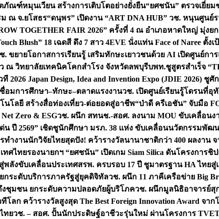
ิตภัณฑ์หมุนเวียน สร้างการเติบโตอย่างยั่งยืน
“ยศชนัน” ตรวจเยี่ย
รรม ณ จ.ยโสธร
“ดนุพร” เปิดงาน “ART DNA HUB” วช. หนุนศูนย์รว
W TOGETHER FAIR 2026” ครั้งที่ 4 ณ อำเภอหาดใหญ่ มุ่งยกระ
uch Blush” 18 เฉดสี ดึง 7 สาว 4EVE นั่งแท่น Face of Naree ตั้ง
ช. ขยายโอกาสการเรียนรู้ เสริมทักษะเยาวชนด้วย AI เปิดศูนย์การเร
่ยว ณ วิทยาลัยเทคนิคโคกสำโรง จังหวัดลพบุรี
บพท.ชูสูตรสำเร็จ “
ที 2026 Japan Design, Idea and Invention Expo (JDIE 2026) ชูศ
m เชื่อมการศึกษา–ทักษะ–ตลาดแรงงาน
วช. เปิดศูนย์เรียนรู้โดรนที่
โลยี สร้างสื่อท่องเที่ยว-ต่อยอดสู่อาชีพ
“ป่าดี ครีเอชัน” จับมือ 
ค Net Zero & ESG
วช. ผนึก สทนช.-สอศ. ลงนาม MOU ขับเคลื่อนงาน
่น ปี 2569” เชิดชูนักศึกษา มรภ. 38 แห่ง ขับเคลื่อนนวัตกรรมพั
การทำงาน
นักวิจัยไทยสุดปัง! คว้ารางวัลนานาชาติกว่า 400 ผลงาน 
ระเทศไทย
รองนายกฯ “ยศชนัน” เปิดเกม Siam Silica ดันโครงการชิปแห
สู่พลังขับเคลื่อนประเทศ
สรพ. ครบรอบ 17 ปี ชูมาตรฐาน HA ไทยสู่เ
กระดับบริการภาครัฐสู่ยุคดิจิทัล
วช. ผนึก 11 ภาคีเครือข่าย Big Br
ถึงชุมชน ยกระดับความปลอดภัยผู้บริโภค
วช. ผนึกมูลนิธิอาจารย์ส
วทีโลก คว้ารางวัลสูงสุด The Best Foreign Innovation Award จา
ตไทย
วช. – สอศ. ปั้นนักประดิษฐ์อาชีวะรุ่นใหม่ ผ่านโครงการ TVET