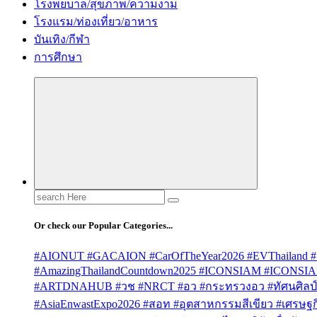
โรงพยบาล/สุขภาพ/ความงาม
โรงแรม/ท่องเที่ยว/อาหาร
บันเทิง/กีฬา
การศึกษา
Search
for:
Or check our Popular Categories...
#AIONUT #GACAION #CarOfTheYear2026 #EVThailand #
#AmazingThailandCountdown2025 #ICONSIAM #ICONSI
#ARTDNAHUB #วช #NRCT #อว #กระทรวงอว #ทัศนศิลป์ #
#AsiaEnwastExpo2026 #สอท #อุตสาหกรรมสีเขียว #เศรษฐกิจ