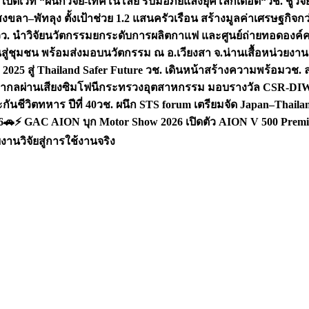
 เปิดเวที “ผนึกวิจัย-เทคโนโลยี รับมือภัยแล้งยุคโลกเดือด“
วช. ชูวิ
สงขลา–พัทลุง ตั้งเป้าช่วย 1.2 แสนครัวเรือน สร้างมูลค่าเศรษฐกิจก
วว. นำวิจัยนวัตกรรมยกระดับการผลิตกาแฟ และศูนย์ถ่ายทอดองค์
ันสู่ชุมชน พร้อมส่งมอบนวัตกรรม ณ อ.เวียงสา จ.น่าน
เสื้อหน่วยงา
025 สู่ Thailand Safer Future วช. เดินหน้าสร้างความพร้อม
วช. ล
ีสากลผ่านเสียงซิมโฟนี
กระทรวงอุตสาหกรรม มอบรางวัล CSR-DIW 3 
นชีวิตทหาร ปีที่ 40
วช. ผนึก STS forum เตรียมจัด Japan–Thaila
6
🚗⚡️ GAC AION บุก Motor Show 2026 เปิดตัว AION V 500 Premi
นวิจัยสู่การใช้งานจริง