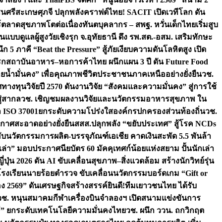
ชนศรีสะเกษ
ศุภจี ปลุกพลังคราฟต์ไทย! SACIT เปิดเวทีโลก ดัน
ร์ตลาดสุขภาพโตต่อเนื่อง
ทันตบุคลากร – สพฐ. หวั่นเด็กไทยเริ่มสูบ
นแบบดูแลผู้สูงวัยเชิงรุก จ.อุทัยธานี ดึง รพ.สต.-อสม. เสริมทักษะ
ึก 5 ภาคี “Beat the Pressure” สู้ภัยเงียบความดันโลหิตสูง เปิด
รก
สถาบันอาหาร–หอการค้าไทย ผนึกแผน 3 ปี ดัน Future Food
ยน้ำมั่นคง” เพื่อคุณภาพชีวิตประชาชนภาคเหนืออย่างยั่งยืน
วช.
ศทางทุนวิจัยปี 2570 ดันงานวิจัย “สังคมและความมั่นคง” สู่การใช้
ู่สากล
วช. เชิญชมผลงานวิจัยและนวัตกรรมอาหารสุขภาพ ใน
ล ISO 37001ยกระดับความโปร่งใสองค์กรปกครองส่วนท้องถิ่น
วช.
ากาศสะอาดอย่างยั่งยืน
สสส.ปลุกพลัง “ขยับประเทศ” สู้โรค NCDs
่ฮับนวัตกรรมการผลิต-บรรจุภัณฑ์เอเชีย คาดเงินสะพัด 5.5 พันล้า
เล่า” มอบประกาศนียบัตร 60 มัคคุเทศก์น้อยแห่งสยาม ปั้นนักเล่า
ปุ่น 2026 ดัน AI ขับเคลื่อนสุขภาพ–สิ่งแวดล้อม สร้างนักวิทย์รุ่น
โรงเรียนนายร้อยตำรวจ ขับเคลื่อนนวัตกรรมบอร์ดเกม “Gift or
ง 2569” ดันเศรษฐกิจสร้างสรรค์
ยินดี!ทีมเยาวชนไทย ได้รับ
วช. หนุนสมาคมกีฬาเครื่องบินจำลองฯ เปิดสนามแข่งขันการ
ิธี” ยกระดับเทคโนโลยีความมั่นคงไทย
วช. ผนึก ววน. ถกวิกฤต