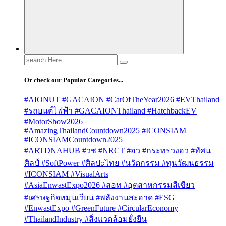
Search
for:
Or check our Popular Categories...
#AIONUT #GACAION #CarOfTheYear2026 #EVThailand
#รถยนต์ไฟฟ้า #GACAIONThailand #HatchbackEV
#MotorShow2026
#AmazingThailandCountdown2025 #ICONSIAM
#ICONSIAMCountdown2025
#ARTDNAHUB #วช #NRCT #อว #กระทรวงอว #ทัศน
ศิลป์ #SoftPower #ศิลปะไทย #นวัตกรรม #ทุนวัฒนธรรม
#ICONSIAM #VisualArts
#AsiaEnwastExpo2026 #สอท #อุตสาหกรรมสีเขียว
#เศรษฐกิจหมุนเวียน #พลังงานสะอาด #ESG
#EnwastExpo #GreenFuture #CircularEconomy
#ThailandIndustry #สิ่งแวดล้อมยั่งยืน