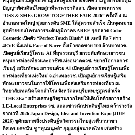
หนุนศูนย์รวมผู้เชี่ยวชาญและศูนย์กลางองค์ความรู้ ยกระดับทุน
ปัญญาทัศนศิลป์ไทยสู่เวทีนานาชาติ
สสว. เปิดฉากมหกรรม
“OSS & SMEs GROW TOGETHER FAIR 2026” ครั้งที่ 4 ณ
อำเภอหาดใหญ่ มุ่งยกระดับ SME ใต้สู่ความสำเร็จ เป็นจุดหมาย
สุดท้ายของโครงการระดับภูมิภาค
NAREE รุกตลาด Color
Cosmetic เปิดตัว “Perfect Touch Blush” 18 เฉดสี ดึง 7 สาว
4EVE นั่งแท่น Face of Naree ตั้งเป้ายอดขาย 100 ล้านบาท
วช.
เปิดศูนย์เรียนรู้โดรน–AI ที่สุพรรณบุรี ยกระดับทักษะเยาวชน
หนุนการท่องเที่ยวและอาชีพแห่งอนาคต
วช. ขยายโอกาสการ
เรียนรู้ เสริมทักษะเยาวชนด้วย AI เปิดศูนย์การเรียนรู้โดรนเพื่อ
การท่องเที่ยวแห่งใหม่ จ.อ่างทอง
วช. เปิดศูนย์การเรียนรู้เสริม
ทักษะเยาวชนในการใช้โดรนเพื่อส่งเสริมการท่องเที่ยว ณ
วิทยาลัยเทคนิคโคกสำโรง จังหวัดลพบุรี
บพท.ชูสูตรสำเร็จ
“THE 3Ea” สร้างเศรษฐกิจฐานรากไทยให้เติบโตด้วยการสร้าง
LE-Local Enterprises
วช. แถลงข่าวนักประดิษฐ์ไทย คว้ารางวัล
จากเวที 2026 Japan Design, Idea and Invention Expo (JDIE
2026) ชูศักยภาพสิ่งประดิษฐ์นวัตกรรมไทยสู่เวทีนานาชา
ติ
ศ.ดร.ยศชนัน ชู “ทุนมนุษย์” กุญแจสู่อนาคตไทย เร่งสร้าง