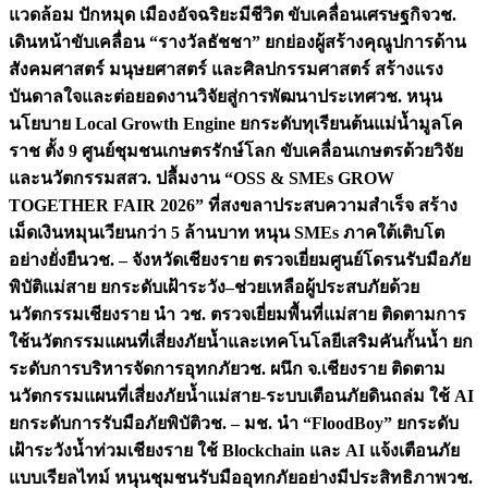
แวดล้อม ปักหมุด เมืองอัจฉริยะมีชีวิต ขับเคลื่อนเศรษฐกิจ
วช.
เดินหน้าขับเคลื่อน “รางวัลธัชชา” ยกย่องผู้สร้างคุณูปการด้าน
สังคมศาสตร์ มนุษยศาสตร์ และศิลปกรรมศาสตร์ สร้างแรง
บันดาลใจและต่อยอดงานวิจัยสู่การพัฒนาประเทศ
วช. หนุน
นโยบาย Local Growth Engine ยกระดับทุเรียนต้นแม่น้ำมูลโค
ราช ตั้ง 9 ศูนย์ชุมชนเกษตรรักษ์โลก ขับเคลื่อนเกษตรด้วยวิจัย
และนวัตกรรม
สสว. ปลื้มงาน “OSS & SMEs GROW
TOGETHER FAIR 2026” ที่สงขลาประสบความสำเร็จ สร้าง
เม็ดเงินหมุนเวียนกว่า 5 ล้านบาท หนุน SMEs ภาคใต้เติบโต
อย่างยั่งยืน
วช. – จังหวัดเชียงราย ตรวจเยี่ยมศูนย์โดรนรับมือภัย
พิบัติแม่สาย ยกระดับเฝ้าระวัง–ช่วยเหลือผู้ประสบภัยด้วย
นวัตกรรม
เชียงราย นำ วช. ตรวจเยี่ยมพื้นที่แม่สาย ติดตามการ
ใช้นวัตกรรมแผนที่เสี่ยงภัยน้ำและเทคโนโลยีเสริมคันกั้นน้ำ ยก
ระดับการบริหารจัดการอุทกภัย
วช. ผนึก จ.เชียงราย ติดตาม
นวัตกรรมแผนที่เสี่ยงภัยน้ำแม่สาย-ระบบเตือนภัยดินถล่ม ใช้ AI
ยกระดับการรับมือภัยพิบัติ
วช. – มช. นำ “FloodBoy” ยกระดับ
เฝ้าระวังน้ำท่วมเชียงราย ใช้ Blockchain และ AI แจ้งเตือนภัย
แบบเรียลไทม์ หนุนชุมชนรับมืออุทกภัยอย่างมีประสิทธิภาพ
วช.