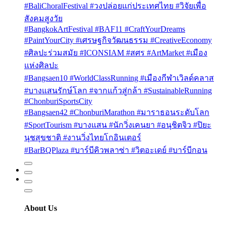
#BaliChoralFestival #วงปล่อยแก่ประเทศไทย #วิจัยเพื่อ
สังคมสูงวัย
#BangkokArtFestival #BAF11 #CraftYourDreams
#PaintYourCity #เศรษฐกิจวัฒนธรรม #CreativeEconomy
#ศิลปะร่วมสมัย #ICONSIAM #สศร #ArtMarket #เมือง
แห่งศิลปะ
#Bangsaen10 #WorldClassRunning #เมืองกีฬาเวิลด์คลาส
#บางแสนรักษ์โลก #จากแก้วสู่กล้า #SustainableRunning
#ChonburiSportsCity
#Bangsaen42 #ChonburiMarathon #มาราธอนระดับโลก
#SportTourism #บางแสน #นักวิ่งเคนยา #อนุชิตจิว #ปิยะ
นุชสุขชาติ #งานวิ่งไทยโกอินเตอร์
#BarBQPlaza #บาร์บีคิวพลาซ่า #วิตอะเดย์ #บาร์บีกอน
About Us