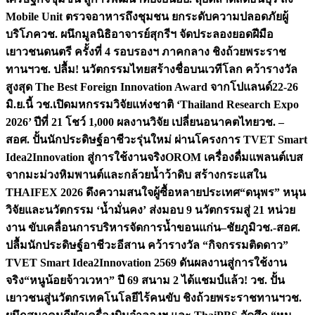
Mobile Unit ตรวจอาหารถึงชุมชน ยกระดับความปลอดภัยผู้
บริโภค
วช. ผนึกมูลนิธิอาจารย์สุกรีฯ จัดประลองยอดฝีมือ
เยาวชนดนตรี ครั้งที่ 4 รอบรองฯ ภาคกลาง ชิงถ้วยพระราช
ทานฯ
วช. ปลื้ม! นวัตกรรมไทยสร้างชื่อบนเวทีโลก คว้ารางวัล
สูงสุด The Best Foreign Innovation Award จากโปแลนด์
22-26
มิ.ย.นี้ วช.เปิดมหกรรมวิจัยแห่งชาติ ‘Thailand Research Expo
2026’ ปีที่ 21 โชว์ 1,000 ผลงานวิจัย เปลี่ยนอนาคตไทย
วช. –
สอศ. ปั้นนักประดิษฐ์อาชีวะรุ่นใหม่ ผ่านโครงการ TVET Smart
Idea2Innovation สู่การใช้งานจริง
OROM เครื่องดื่มแพลนต์เบส
จากมะม่วงหิมพานต์และกล้วยน้ำว้าดิบ สร้างกระแสใน
THAIFEX 2026 ดึงความสนใจผู้ซื้อหลายประเทศ
“ดนุพร” หนุน
วิจัยและนวัตกรรม ‘น้ำมั่นคง’ ส่งมอบ 9 นวัตกรรมสู่ 21 หน่วย
งาน ขับเคลื่อนการบริหารจัดการน้ำขอนแก่น–ชัยภูมิ
วช.-สอศ.
ปลื้มนักประดิษฐ์อาชีวะอีสาน คว้ารางวัล “กิจกรรมติดดาว”
TVET Smart Idea2Innovation 2569 ดันผลงานสู่การใช้งาน
จริง
“หนูน้อยจ้าวเวหา” ปี 69 สนาม 2 ได้แชมป์แล้ว! วช. ปั้น
เยาวชนสู่นวัตกรเทคโนโลยีไร้คนขับ ชิงถ้วยพระราชทานฯ
วช.