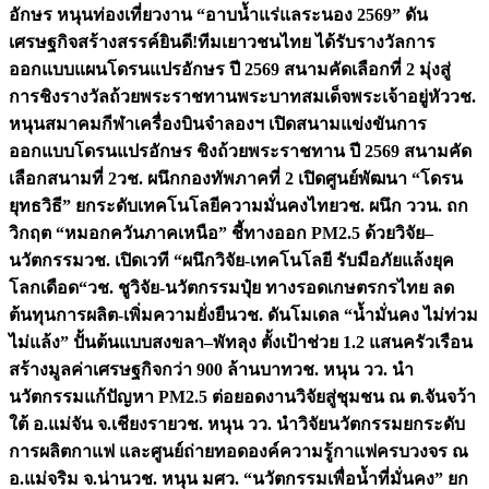
อักษร หนุนท่องเที่ยวงาน “อาบน้ำแร่แลระนอง 2569” ดัน
เศรษฐกิจสร้างสรรค์
ยินดี!ทีมเยาวชนไทย ได้รับรางวัลการ
ออกแบบแผนโดรนแปรอักษร ปี 2569 สนามคัดเลือกที่ 2 มุ่งสู่
การชิงรางวัลถ้วยพระราชทานพระบาทสมเด็จพระเจ้าอยู่หัว
วช.
หนุนสมาคมกีฬาเครื่องบินจำลองฯ เปิดสนามแข่งขันการ
ออกแบบโดรนแปรอักษร ชิงถ้วยพระราชทาน ปี 2569 สนามคัด
เลือกสนามที่ 2
วช. ผนึกกองทัพภาคที่ 2 เปิดศูนย์พัฒนา “โดรน
ยุทธวิธี” ยกระดับเทคโนโลยีความมั่นคงไทย
วช. ผนึก ววน. ถก
วิกฤต “หมอกควันภาคเหนือ” ชี้ทางออก PM2.5 ด้วยวิจัย–
นวัตกรรม
วช. เปิดเวที “ผนึกวิจัย-เทคโนโลยี รับมือภัยแล้งยุค
โลกเดือด“
วช. ชูวิจัย-นวัตกรรมปุ๋ย ทางรอดเกษตรกรไทย ลด
ต้นทุนการผลิต-เพิ่มความยั่งยืน
วช. ดันโมเดล “น้ำมั่นคง ไม่ท่วม
ไม่แล้ง” ปั้นต้นแบบสงขลา–พัทลุง ตั้งเป้าช่วย 1.2 แสนครัวเรือน
สร้างมูลค่าเศรษฐกิจกว่า 900 ล้านบาท
วช. หนุน วว. นำ
นวัตกรรมแก้ปัญหา PM2.5 ต่อยอดงานวิจัยสู่ชุมชน ณ ต.จันจว้า
ใต้ อ.แม่จัน จ.เชียงราย
วช. หนุน วว. นำวิจัยนวัตกรรมยกระดับ
การผลิตกาแฟ และศูนย์ถ่ายทอดองค์ความรู้กาแฟครบวงจร ณ
อ.แม่จริม จ.น่าน
วช. หนุน มศว. “นวัตกรรมเพื่อน้ำที่มั่นคง” ยก