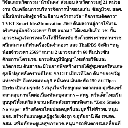
วิจัยและนวัตกรรม ‘น้ำมั่นคง’ ส่งมอบ 9 นวัตกรรมสู่ 21 หน่วย
งาน ขับเคลื่อนการบริหารจัดการน้ำขอนแก่น–ชัยภูมิ
วช.-สอศ.
ปลื้มนักประดิษฐ์อาชีวะอีสาน คว้ารางวัล “กิจกรรมติดดาว”
TVET Smart Idea2Innovation 2569 ดันผลงานสู่การใช้งาน
จริง
“หนูน้อยจ้าวเวหา” ปี 69 สนาม 2 ได้แชมป์แล้ว! วช. ปั้น
เยาวชนสู่นวัตกรเทคโนโลยีไร้คนขับ ชิงถ้วยพระราชทานฯ
วช.
ผนึกสมาคมกีฬาเครื่องบินจำลองฯ และ ThaiPBS จัดศึก “หนู
น้อยจ้าวเวหา 2569” สนาม 2 เยาวชนกว่า 60 ทีมประชัน
ศักยภาพโดรน
วช. ยกระดับภูมิปัญญาไทยด้วยวิจัยและ
นวัตกรรม ดันสารอะมิโนจากพืชสร้างรายได้สู่ชุมชนศรีสะเกษ
ศุภจี ปลุกพลังคราฟต์ไทย! SACIT เปิดเวทีโลก ดัน “ของขวัญ
แห่งชาติ” ดึงคนชมทะลุ 5 หมื่นคน เงินสะพัด 150 ลบ.
Tipco
Herbs เปิดเกมรุกส่ง 5 สมุนไพรไทยบุกตลาดเวลเนส มุ่งชิงแชร์
ตลาดสุขภาพโตต่อเนื่อง
ทันตบุคลากร – สพฐ. หวั่นเด็กไทยเริ่ม
สูบบุหรี่ตั้งแต่วัย 9 ขวบ ผนึกพลังเยาวชนจัดงาน “Zero Smoke
No Vape” สร้างสังคมไทยปลอดบุหรี่และบุหรี่ไฟฟ้า
วช. หนุน
มจธ. สร้างต้นแบบดูแลผู้สูงวัยเชิงรุก จ.อุทัยธานี ดึง รพ.สต.-
อสม. เสริมทักษะดูแลสุขภาพ
วช.หนุน “รถทันตกรรมเคลื่อนที่