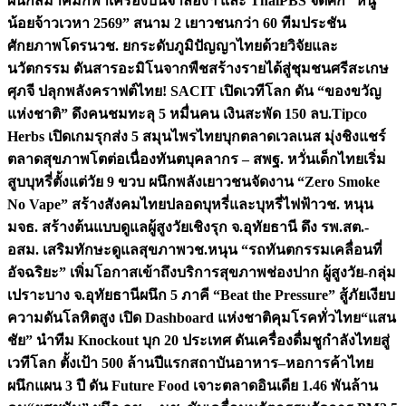
ผนึกสมาคมกีฬาเครื่องบินจำลองฯ และ ThaiPBS จัดศึก “หนู
น้อยจ้าวเวหา 2569” สนาม 2 เยาวชนกว่า 60 ทีมประชัน
ศักยภาพโดรน
วช. ยกระดับภูมิปัญญาไทยด้วยวิจัยและ
นวัตกรรม ดันสารอะมิโนจากพืชสร้างรายได้สู่ชุมชนศรีสะเกษ
ศุภจี ปลุกพลังคราฟต์ไทย! SACIT เปิดเวทีโลก ดัน “ของขวัญ
แห่งชาติ” ดึงคนชมทะลุ 5 หมื่นคน เงินสะพัด 150 ลบ.
Tipco
Herbs เปิดเกมรุกส่ง 5 สมุนไพรไทยบุกตลาดเวลเนส มุ่งชิงแชร์
ตลาดสุขภาพโตต่อเนื่อง
ทันตบุคลากร – สพฐ. หวั่นเด็กไทยเริ่ม
สูบบุหรี่ตั้งแต่วัย 9 ขวบ ผนึกพลังเยาวชนจัดงาน “Zero Smoke
No Vape” สร้างสังคมไทยปลอดบุหรี่และบุหรี่ไฟฟ้า
วช. หนุน
มจธ. สร้างต้นแบบดูแลผู้สูงวัยเชิงรุก จ.อุทัยธานี ดึง รพ.สต.-
อสม. เสริมทักษะดูแลสุขภาพ
วช.หนุน “รถทันตกรรมเคลื่อนที่
อัจฉริยะ” เพิ่มโอกาสเข้าถึงบริการสุขภาพช่องปาก ผู้สูงวัย-กลุ่ม
เปราะบาง จ.อุทัยธานี
ผนึก 5 ภาคี “Beat the Pressure” สู้ภัยเงียบ
ความดันโลหิตสูง เปิด Dashboard แห่งชาติคุมโรคทั่วไทย
“แสน
ชัย” นำทีม Knockout บุก 20 ประเทศ ดันเครื่องดื่มชูกำลังไทยสู่
เวทีโลก ตั้งเป้า 500 ล้านปีแรก
สถาบันอาหาร–หอการค้าไทย
ผนึกแผน 3 ปี ดัน Future Food เจาะตลาดอินเดีย 1.46 พันล้าน