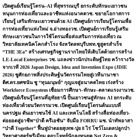
เปิดศูนย์เรียนรู้โดรน–AI ที่สุพรรณบุรี ยกระดับทักษะเยาวชน
หนุนการท่องเที่ยวและอาชีพแห่งอนาคต
วช. ขยายโอกาสการ
เรียนรู้ เสริมทักษะเยาวชนด้วย AI เปิดศูนย์การเรียนรู้โดรนเพื่อ
การท่องเที่ยวแห่งใหม่ จ.อ่างทอง
วช. เปิดศูนย์การเรียนรู้เสริม
ทักษะเยาวชนในการใช้โดรนเพื่อส่งเสริมการท่องเที่ยว ณ
วิทยาลัยเทคนิคโคกสำโรง จังหวัดลพบุรี
บพท.ชูสูตรสำเร็จ
“THE 3Ea” สร้างเศรษฐกิจฐานรากไทยให้เติบโตด้วยการสร้าง
LE-Local Enterprises
วช. แถลงข่าวนักประดิษฐ์ไทย คว้ารางวัล
จากเวที 2026 Japan Design, Idea and Invention Expo (JDIE
2026) ชูศักยภาพสิ่งประดิษฐ์นวัตกรรมไทยสู่เวทีนานาชา
ติ
ศ.ดร.ยศชนัน ชู “ทุนมนุษย์” กุญแจสู่อนาคตไทย เร่งสร้าง
Workforce Ecosystem เชื่อมการศึกษา–ทักษะ–ตลาดแรงงาน
วช.
เปิดศูนย์เรียนรู้โดรนที่อุทัยธานี ปั้นเยาวชนสู่ทักษะ AI ยกระดับ
ท่องเที่ยวด้วยนวัตกรรม
วช. เปิดศูนย์เรียนรู้โดรนต้นแบบที่
นครปฐม ดันเยาวชนใช้ AI และเทคโนโลยี สร้างสื่อท่องเที่ยว-
ต่อยอดสู่อาชีพ
“ป่าดี ครีเอชัน” จับมือ FORRU มช. นำทัพอาสา
“ป่าดี Together” ฟื้นฟูป่าดอยสุเทพ-ปุย 8 ไร่ โชว์โมเดลปลูกป่า
วิทยาศาสตร์พรีเมียม ตอบโจทย์นักลงทุนยุค Net Zero &