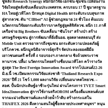
ชูพลัง Research Synergy ผนึกนักวิจัย-เอกชน-ชุมชน เปลี่ยนงาน
วิจัยไทยสู่พลังขับเคลื่อนประเทศ
สรพ. ครบรอบ 17 ปี ชูมาตรฐาน
HA ไทยสู่เวทีโลก ปักหมุด Digital Health ยกระดับระบบสุขภาพ
สู่สากล
วช. ดัน “CIBbot” AI ผู้ช่วยกฎหมาย 24 ชั่วโมง ต้นแบบ
นวัตกรรมวิจัยยกระดับบริการภาครัฐสู่ยุคดิจิทัล
วช. ผนึก 11 ภาคี
เครือข่าย Big Brothers ขับเคลื่อน “ชันโรง” สร้างป่า สร้าง
เศรษฐกิจชุมชน สู่การพัฒนาที่ยั่งยืน
อย. ลุยตลาดสดธนบุรี ส่ง
Mobile Unit ตรวจอาหารถึงชุมชน ยกระดับความปลอดภัยผู้
บริโภค
วช. ผนึกมูลนิธิอาจารย์สุกรีฯ จัดประลองยอดฝีมือ
เยาวชนดนตรี ครั้งที่ 4 รอบรองฯ ภาคกลาง ชิงถ้วยพระราช
ทานฯ
วช. ปลื้ม! นวัตกรรมไทยสร้างชื่อบนเวทีโลก คว้ารางวัล
สูงสุด The Best Foreign Innovation Award จากโปแลนด์
22-26
มิ.ย.นี้ วช.เปิดมหกรรมวิจัยแห่งชาติ ‘Thailand Research Expo
2026’ ปีที่ 21 โชว์ 1,000 ผลงานวิจัย เปลี่ยนอนาคตไทย
วช. –
สอศ. ปั้นนักประดิษฐ์อาชีวะรุ่นใหม่ ผ่านโครงการ TVET Smart
Idea2Innovation สู่การใช้งานจริง
OROM เครื่องดื่มแพลนต์เบส
จากมะม่วงหิมพานต์และกล้วยน้ำว้าดิบ สร้างกระแสใน
THAIFEX 2026 ดึงความสนใจผู้ซื้อหลายประเทศ
“ดนุพร” หนุน