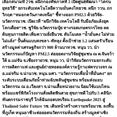
เลือกสนามที่ 2
วช. ผนึกกองทัพภาคที่ 2 เปิดศูนย์พัฒนา “โดรน
ยุทธวิธี” ยกระดับเทคโนโลยีความมั่นคงไทย
วช. ผนึก ววน. ถก
วิกฤต “หมอกควันภาคเหนือ” ชี้ทางออก PM2.5 ด้วยวิจัย–
นวัตกรรม
วช. เปิดเวที “ผนึกวิจัย-เทคโนโลยี รับมือภัยแล้งยุค
โลกเดือด“
วช. ชูวิจัย-นวัตกรรมปุ๋ย ทางรอดเกษตรกรไทย ลด
ต้นทุนการผลิต-เพิ่มความยั่งยืน
วช. ดันโมเดล “น้ำมั่นคง ไม่ท่วม
ไม่แล้ง” ปั้นต้นแบบสงขลา–พัทลุง ตั้งเป้าช่วย 1.2 แสนครัวเรือน
สร้างมูลค่าเศรษฐกิจกว่า 900 ล้านบาท
วช. หนุน วว. นำ
นวัตกรรมแก้ปัญหา PM2.5 ต่อยอดงานวิจัยสู่ชุมชน ณ ต.จันจว้า
ใต้ อ.แม่จัน จ.เชียงราย
วช. หนุน วว. นำวิจัยนวัตกรรมยกระดับ
การผลิตกาแฟ และศูนย์ถ่ายทอดองค์ความรู้กาแฟครบวงจร ณ
อ.แม่จริม จ.น่าน
วช. หนุน มศว. “นวัตกรรมเพื่อน้ำที่มั่นคง” ยก
ระดับระบบเตือนภัยน้ำท่วมฉับพลันสู่ชุมชน พร้อมส่งมอบ
นวัตกรรม ณ อ.เวียงสา จ.น่าน
เสื้อหน่วยงาน นิยมใช้แบบไหน
พร้อมแชร์พิกัดโรงงานสั่งผลิต
ฟันสวย สุขภาพดี ไปกับ 5 คลินิก
ทันตกรรมราชบุรี ใกล้ฉัน
ถอดบทเรียน Earthquake 2025 สู่
Thailand Safer Future วช. เดินหน้าสร้างความพร้อม
วช. ลงพื้น
ที่ภูเก็ต หนุนอาชีวะต่อยอดนวัตกรรมท้องถิ่น สร้างมูลค่าเชิง