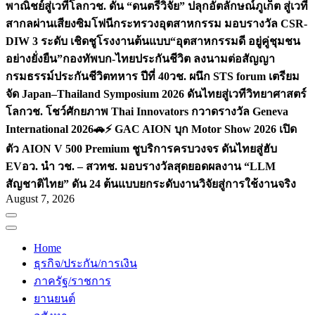
พาณิชย์สู่เวทีโลก
วช. ดัน “ดนตรีวิจัย” ปลุกอัตลักษณ์ภูเก็ต สู่เวที
สากลผ่านเสียงซิมโฟนี
กระทรวงอุตสาหกรรม มอบรางวัล CSR-
DIW 3 ระดับ เชิดชูโรงงานต้นแบบ“อุตสาหกรรมดี อยู่คู่ชุมชน
อย่างยั่งยืน”
กองทัพบก-ไทยประกันชีวิต ลงนามต่อสัญญา
กรมธรรม์ประกันชีวิตทหาร ปีที่ 40
วช. ผนึก STS forum เตรียม
จัด Japan–Thailand Symposium 2026 ดันไทยสู่เวทีวิทยาศาสตร์
โลก
วช. โชว์ศักยภาพ Thai Innovators กวาดรางวัล Geneva
International 2026
🚗⚡️ GAC AION บุก Motor Show 2026 เปิด
ตัว AION V 500 Premium ชูบริการครบวงจร ดันไทยสู่ฮับ
EV
อว. นำ วช. – สวทช. มอบรางวัลสุดยอดผลงาน “LLM
สัญชาติไทย” ดัน 24 ต้นแบบยกระดับงานวิจัยสู่การใช้งานจริง
August 7, 2026
Home
ธุรกิจ/ประกัน/การเงิน
ภาครัฐ/ราชการ
ยานยนต์