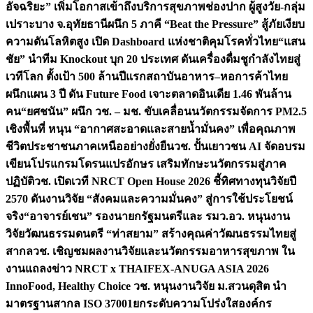
อัจฉริยะ” เพิ่มโอกาสเข้าถึงบริการสุขภาพช่องปาก ผู้สูงวัย-กลุ่ม
เปราะบาง จ.อุทัยธานี
ผนึก 5 ภาคี “Beat the Pressure” สู้ภัยเงียบ
ความดันโลหิตสูง เปิด Dashboard แห่งชาติคุมโรคทั่วไทย
“แสน
ชัย” นำทีม Knockout บุก 20 ประเทศ ดันเครื่องดื่มชูกำลังไทยสู่
เวทีโลก ตั้งเป้า 500 ล้านปีแรก
สถาบันอาหาร–หอการค้าไทย
ผนึกแผน 3 ปี ดัน Future Food เจาะตลาดอินเดีย 1.46 พันล้าน
คน
“ยศชนัน” ผนึก วช. – มช. ขับเคลื่อนนวัตกรรมจัดการ PM2.5
เชิงพื้นที่ หนุน “อากาศสะอาดและสายน้ำมั่นคง” เพื่อคุณภาพ
ชีวิตประชาชนภาคเหนืออย่างยั่งยืน
วช. ปั้นเยาวชน AI จัดอบรม
เขียนโปรแกรมโดรนแปรอักษร เสริมทักษะนวัตกรรมสู่ภาค
ปฏิบัติ
วช. เปิดเวที NRCT Open House 2026 ชี้ทิศทางทุนวิจัยปี
2570 ดันงานวิจัย “สังคมและความมั่นคง” สู่การใช้ประโยชน์
จริง
“อาจารย์เชน” รองนายกรัฐมนตรีและ รมว.อว. หนุนงาน
วิจัยวัฒนธรรมดนตรี “ท่าสยาม” สร้างคุณค่าวัฒนธรรมไทยสู่
สากล
วช. เชิญชมผลงานวิจัยและนวัตกรรมอาหารสุขภาพ ใน
งานแถลงข่าว NRCT x THAIFEX-ANUGA ASIA 2026
InnoFood, Healthy Choice
วช. หนุนงานวิจัย ม.สวนดุสิต นำ
มาตรฐานสากล ISO 37001ยกระดับความโปร่งใสองค์กร