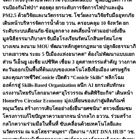
รนป้องกันไฟป่า” ดอยตุง ยกระดับการจัดการไฟป่าและฝุ่น
PM2.5 ด้วยวิจัยและนวัตกรรม
วช. โชว์ผลงานวิจัยรับมืออุทกภัย
เดินหน้าบริหารจัดการน้ำด้วย ววน. ครอบคลุม 10 จังหวัด ยก
ระดับระบบเตือนภัย-ข้อมูลกลาง ลดเสี่ยงน้ำท่วมอย่างยั่งยืน
มูลนิธิธรรมาภิบาลฯ จับมือโรงเรียนรัตนโกสินทร์สมโภช
บางเขน ลงนาม MOU พัฒนาหลักสูตรกฎหมาย ปลูกฝังธรรมาภิ
บาลเยาวชน ระยะ 5 ปี
เมืองแห่งอนาคต” ต้องไม่พัฒนาแบบแยก
ส่วน วีเอ็นยู เอเชีย แปซิฟิค เชื่อม 3 อุตสาหกรรมสำคัญ วางภาค
ตะวันออกเป็นพื้นที่ต้นแบบของเทคโนโลยีเพื่อเมือง เศรษฐกิจ
และคุณภาพชีวิต
Conicle เปิดตัว “Conicle Skills” พลิกโฉม
องค์กรสู่ Skills-Based Organization ผนึก AI ยกระดับทักษะ
แรงงานไทยรับโลกอนาคต
“อุไรวรรณ ตันติพิริยะกิจ” เดินหน้า
HomePro Circular Economy มุ่งเปลี่ยนของเก่าสู่ผลิตภัณฑ์
หมุนเวียน สร้างการเติบโตอย่างยั่งยืน
“ยศชนัน” ตรวจเยี่ยมชม
โครงการแก้ไขปัญหาความยากจน นำกลไก อววน. ร่วมสร้าง
กลไกความร่วมมือในพื้นที่ ขับเคลื่อนด้วยเทคโนโลยีและ
นวัตกรรม ณ จ.ยโสธร
“ดนุพร” เปิดงาน “ART DNA HUB” วช.