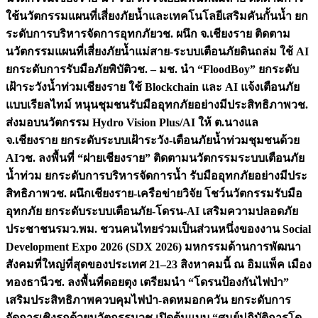
ใช้นวัตกรรมแผนที่เสี่ยงภัยน้ำและเทคโนโลยีเสริมคันกั้นน้ำ ยก
ระดับการบริหารจัดการอุทกภัย
วช. ผนึก จ.เชียงราย ติดตาม
นวัตกรรมแผนที่เสี่ยงภัยน้ำแม่สาย-ระบบเตือนภัยดินถล่ม ใช้ AI
ยกระดับการรับมือภัยพิบัติ
วช. – มช. นำ “FloodBoy” ยกระดับ
เฝ้าระวังน้ำท่วมเชียงราย ใช้ Blockchain และ AI แจ้งเตือนภัย
แบบเรียลไทม์ หนุนชุมชนรับมืออุทกภัยอย่างมีประสิทธิภาพ
วช.
ส่งมอบนวัตกรรม Hydro Vision Plus/AI ให้ ต.นางแล
จ.เชียงราย ยกระดับระบบเฝ้าระวัง-เตือนภัยน้ำท่วมชุมชนด้วย
AI
วช. ลงพื้นที่ “ฝายเชียงราย” ติดตามนวัตกรรมระบบเตือนภัย
น้ำท่วม ยกระดับการบริหารจัดการน้ำ รับมืออุทกภัยอย่างมีประ
สิทธิภาพ
วช. ผนึกเชียงราย-เครือข่ายวิจัย โชว์นวัตกรรมรับมือ
อุทกภัย ยกระดับระบบเตือนภัย-โดรน-AI เสริมความปลอดภัย
ประชาชน
รมว.พม. ชวนคนไทยร่วมเป็นส่วนหนึ่งของงาน Social
Development Expo 2026 (SDX 2026) มหกรรมด้านการพัฒนา
สังคมที่ใหญ่ที่สุดของประเทศ 21–23 สิงหาคมนี้ ณ อิมแพ็ค เมือง
ทองธานี
วช. ลงพื้นที่ดอยตุง เตรียมนำ “โดรนป้องกันไฟป่า”
เสริมประสิทธิภาพควบคุมไฟป่า-ลดหมอกควัน ยกระดับการ
จัดการเชิงรุกด้วยนวัตกรรม
วช.เปิดต้นแบบ “ศูนย์ปฏิบัติการโด