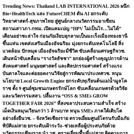
Skip
Trending News:
Thailand LAB INTERNATIONAL 2026 ผนึก
to
Bio+HealthTech และ FutureCHEM ดัน AI ยกระดับ
content
วิทยาศาสตร์-สุขภาพไทย สู่ศูนย์กลางนวัตกรรมอาเซียน
สถานเสาวภา-กทม. เปิดแคมเปญ “HPV ไม่เป็นไร…ไม่ได้”
เตือนอย่าชะล่าใจ ก่อนภัยเงียบลุกลามเป็นมะเร็ง
เมืองทองธานี
ขึ้นแท่น เขตส่งเสริมเมืองอัจฉริยะ มุ่งยกระดับเทคโนโลยี สิ่ง
แวดล้อม ปักหมุด เมืองอัจฉริยะมีชีวิต ขับเคลื่อนเศรษฐกิจ
วช.
เดินหน้าขับเคลื่อน “รางวัลธัชชา” ยกย่องผู้สร้างคุณูปการด้าน
สังคมศาสตร์ มนุษยศาสตร์ และศิลปกรรมศาสตร์ สร้างแรง
บันดาลใจและต่อยอดงานวิจัยสู่การพัฒนาประเทศ
วช. หนุน
นโยบาย Local Growth Engine ยกระดับทุเรียนต้นแม่น้ำมูลโค
ราช ตั้ง 9 ศูนย์ชุมชนเกษตรรักษ์โลก ขับเคลื่อนเกษตรด้วยวิจัย
และนวัตกรรม
สสว. ปลื้มงาน “OSS & SMEs GROW
TOGETHER FAIR 2026” ที่สงขลาประสบความสำเร็จ สร้าง
เม็ดเงินหมุนเวียนกว่า 5 ล้านบาท หนุน SMEs ภาคใต้เติบโต
อย่างยั่งยืน
วช. – จังหวัดเชียงราย ตรวจเยี่ยมศูนย์โดรนรับมือภัย
พิบัติแม่สาย ยกระดับเฝ้าระวัง–ช่วยเหลือผู้ประสบภัยด้วย
นวัตกรรม
เชียงราย นำ วช. ตรวจเยี่ยมพื้นที่แม่สาย ติดตามการ