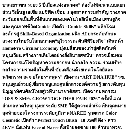
บาลเยาวชน ระยะ 5 ปี
เมืองแห่งอนาคต” ต้องไม่พัฒนาแบบแยก
ส่วน วีเอ็นยู เอเชีย แปซิฟิค เชื่อม 3 อุตสาหกรรมสำคัญ วางภาค
ตะวันออกเป็นพื้นที่ต้นแบบของเทคโนโลยีเพื่อเมือง เศรษฐกิจ
และคุณภาพชีวิต
Conicle เปิดตัว “Conicle Skills” พลิกโฉม
องค์กรสู่ Skills-Based Organization ผนึก AI ยกระดับทักษะ
แรงงานไทยรับโลกอนาคต
“อุไรวรรณ ตันติพิริยะกิจ” เดินหน้า
HomePro Circular Economy มุ่งเปลี่ยนของเก่าสู่ผลิตภัณฑ์
หมุนเวียน สร้างการเติบโตอย่างยั่งยืน
“ยศชนัน” ตรวจเยี่ยมชม
โครงการแก้ไขปัญหาความยากจน นำกลไก อววน. ร่วมสร้าง
กลไกความร่วมมือในพื้นที่ ขับเคลื่อนด้วยเทคโนโลยีและ
นวัตกรรม ณ จ.ยโสธร
“ดนุพร” เปิดงาน “ART DNA HUB” วช.
หนุนศูนย์รวมผู้เชี่ยวชาญและศูนย์กลางองค์ความรู้ ยกระดับทุน
ปัญญาทัศนศิลป์ไทยสู่เวทีนานาชาติ
สสว. เปิดฉากมหกรรม
“OSS & SMEs GROW TOGETHER FAIR 2026” ครั้งที่ 4 ณ
อำเภอหาดใหญ่ มุ่งยกระดับ SME ใต้สู่ความสำเร็จ เป็นจุดหมาย
สุดท้ายของโครงการระดับภูมิภาค
NAREE รุกตลาด Color
Cosmetic เปิดตัว “Perfect Touch Blush” 18 เฉดสี ดึง 7 สาว
4EVE นั่งแท่น Face of Naree ตั้งเป้ายอดขาย 100 ล้านบาท
วช.