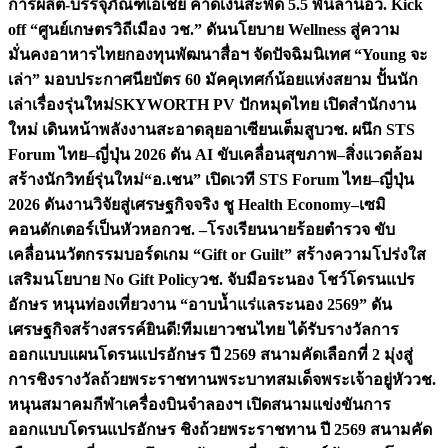
การผลิต-บรรจุภัณฑ์เอเชีย คาดเงินสะพัด 5.5 พันล้าน
อว. Kick
off “ศูนย์เกษตรวิถีเมือง วช.” ดันนโยบาย Wellness สู่ความ
มั่นคงอาหารไทย
กองทุนพัฒนาสื่อฯ จัดปัจฉิมนิเทศ “Young จะ
เล่า” มอบประกาศนียบัตร 60 มัคคุเทศก์น้อยแห่งสยาม ปั้นนัก
เล่าเรื่องรุ่นใหม่
SKYWORTH PV ปักหมุดไทย เปิดสำนักงาน
ใหม่ เดินหน้าพลังงานสะอาดลุยอาเซียนเต็มสูบ
วช. ผนึก STS
Forum ไทย–ญี่ปุ่น 2026 ดัน AI ขับเคลื่อนสุขภาพ–สิ่งแวดล้อม
สร้างนักวิทย์รุ่นใหม่
“อ.เชน” เปิดเวที STS Forum ไทย–ญี่ปุ่น
2026 ดันงานวิจัยสู่เศรษฐกิจจริง ชู Health Economy–เซมิ
คอนดักเตอร์เป็นหัวหอก
วช. –โรงเรียนนายร้อยตำรวจ ขับ
เคลื่อนนวัตกรรมบอร์ดเกม “Gift or Guilt” สร้างความโปร่งใส
เสริมนโยบาย No Gift Policy
วช. จับมือระนอง โชว์โดรนแปร
อักษร หนุนท่องเที่ยวงาน “อาบน้ำแร่แลระนอง 2569” ดัน
เศรษฐกิจสร้างสรรค์
ยินดี!ทีมเยาวชนไทย ได้รับรางวัลการ
ออกแบบแผนโดรนแปรอักษร ปี 2569 สนามคัดเลือกที่ 2 มุ่งสู่
การชิงรางวัลถ้วยพระราชทานพระบาทสมเด็จพระเจ้าอยู่หัว
วช.
หนุนสมาคมกีฬาเครื่องบินจำลองฯ เปิดสนามแข่งขันการ
ออกแบบโดรนแปรอักษร ชิงถ้วยพระราชทาน ปี 2569 สนามคัด