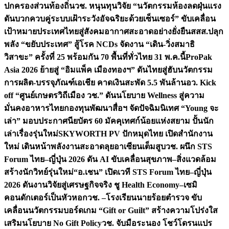
ปกครองส่วนท้องถิ่น
วช. หนุนทุนวิจัย “นวัตกรรมห้องลดฝุ่นแรง
ดันบวกควบคู่ระบบเฝ้าระวังอัจฉริยะด้วยเซ็นเซอร์” ขับเคลื่อน
เป้าหมายประเทศไทยสู่สังคมอากาศสะอาดอย่างยั่งยืน
สสส.ปลุก
พลัง “ขยับประเทศ” สู้โรค NCDs จัดงาน “เดิน-วิ่งสมาธิ
วิสาขะ” ครั้งที่ 25 พร้อมกัน 70 พื้นที่ทั่วไทย 31 พ.ค.นี้
ProPak
Asia 2026 ย้ายสู่ “อิมแพ็ค เมืองทองฯ” ดันไทยสู่ฮับนวัตกรรม
การผลิต-บรรจุภัณฑ์เอเชีย คาดเงินสะพัด 5.5 พันล้าน
อว. Kick
off “ศูนย์เกษตรวิถีเมือง วช.” ดันนโยบาย Wellness สู่ความ
มั่นคงอาหารไทย
กองทุนพัฒนาสื่อฯ จัดปัจฉิมนิเทศ “Young จะ
เล่า” มอบประกาศนียบัตร 60 มัคคุเทศก์น้อยแห่งสยาม ปั้นนัก
เล่าเรื่องรุ่นใหม่
SKYWORTH PV ปักหมุดไทย เปิดสำนักงาน
ใหม่ เดินหน้าพลังงานสะอาดลุยอาเซียนเต็มสูบ
วช. ผนึก STS
Forum ไทย–ญี่ปุ่น 2026 ดัน AI ขับเคลื่อนสุขภาพ–สิ่งแวดล้อม
สร้างนักวิทย์รุ่นใหม่
“อ.เชน” เปิดเวที STS Forum ไทย–ญี่ปุ่น
2026 ดันงานวิจัยสู่เศรษฐกิจจริง ชู Health Economy–เซมิ
คอนดักเตอร์เป็นหัวหอก
วช. –โรงเรียนนายร้อยตำรวจ ขับ
เคลื่อนนวัตกรรมบอร์ดเกม “Gift or Guilt” สร้างความโปร่งใส
เสริมนโยบาย No Gift Policy
วช. จับมือระนอง โชว์โดรนแปร