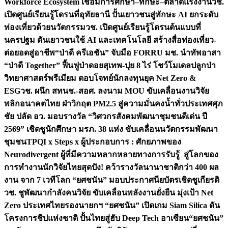
Workforce Ecosystem เชื่อมการศึกษา–ทักษะ–ตลาดแรงงาน
วช.
เปิดศูนย์เรียนรู้โดรนที่อุทัยธานี ปั้นเยาวชนสู่ทักษะ AI ยกระดับ
ท่องเที่ยวด้วยนวัตกรรม
วช. เปิดศูนย์เรียนรู้โดรนต้นแบบที่
นครปฐม ดันเยาวชนใช้ AI และเทคโนโลยี สร้างสื่อท่องเที่ยว-
ต่อยอดสู่อาชีพ
“ป่าดี ครีเอชัน” จับมือ FORRU มช. นำทัพอาสา
“ป่าดี Together” ฟื้นฟูป่าดอยสุเทพ-ปุย 8 ไร่ โชว์โมเดลปลูกป่า
วิทยาศาสตร์พรีเมียม ตอบโจทย์นักลงทุนยุค Net Zero &
ESG
วช. ผนึก สทนช.-สอศ. ลงนาม MOU ขับเคลื่อนงานวิจัย
พลิกอนาคตไทย ฝ่าวิกฤต PM2.5 สู่ความมั่นคงน้ำทั่วประเทศ
ศุภ
ชัย ปลัด อว. มอบรางวัล “วิศวกรสังคมพัฒนาชุมชนดีเด่น ปี
2569” เชิดชูนักศึกษา มรภ. 38 แห่ง ขับเคลื่อนนวัตกรรมพัฒนา
ชุมชน
TPQI x Steps x ผู้ประกอบการ : ศักยภาพของ
Neurodivergent ผู้ที่มีความหลากหลายทางการรับรู้ สู่โลกของ
การทำงาน
นักวิจัยไทยสุดปัง! คว้ารางวัลนานาชาติกว่า 400 ผล
งาน จาก 7 เวทีโลก “ยศชนัน” มอบประกาศนียบัตรเชิดชูเกียรติ
วช. ชูพัฒนากำลังคนวิจัย ขับเคลื่อนพลังงานยั่งยืน มุ่งเป้า Net
Zero ประเทศไทย
รองนายกฯ “ยศชนัน” เปิดเกม Siam Silica ดัน
โครงการชิปแห่งชาติ ปั้นไทยสู่ฮับ Deep Tech อาเซียน
“ยศชนัน”