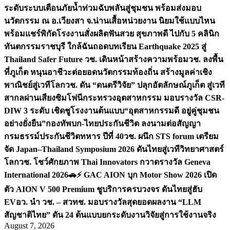
ระดับระบบเตือนภัยน้ำท่วมฉับพลันสู่ชุมชน พร้อมส่งมอบ
นวัตกรรม ณ อ.เวียงสา จ.น่าน
เสื้อหน่วยงาน นิยมใช้แบบไหน
พร้อมแชร์พิกัดโรงงานสั่งผลิต
ฟันสวย สุขภาพดี ไปกับ 5 คลินิก
ทันตกรรมราชบุรี ใกล้ฉัน
ถอดบทเรียน Earthquake 2025 สู่
Thailand Safer Future วช. เดินหน้าสร้างความพร้อม
วช. ลงพื้น
ที่ภูเก็ต หนุนอาชีวะต่อยอดนวัตกรรมท้องถิ่น สร้างมูลค่าเชิง
พาณิชย์สู่เวทีโลก
วช. ดัน “ดนตรีวิจัย” ปลุกอัตลักษณ์ภูเก็ต สู่เวที
สากลผ่านเสียงซิมโฟนี
กระทรวงอุตสาหกรรม มอบรางวัล CSR-
DIW 3 ระดับ เชิดชูโรงงานต้นแบบ“อุตสาหกรรมดี อยู่คู่ชุมชน
อย่างยั่งยืน”
กองทัพบก-ไทยประกันชีวิต ลงนามต่อสัญญา
กรมธรรม์ประกันชีวิตทหาร ปีที่ 40
วช. ผนึก STS forum เตรียม
จัด Japan–Thailand Symposium 2026 ดันไทยสู่เวทีวิทยาศาสตร์
โลก
วช. โชว์ศักยภาพ Thai Innovators กวาดรางวัล Geneva
International 2026
🚗⚡️ GAC AION บุก Motor Show 2026 เปิด
ตัว AION V 500 Premium ชูบริการครบวงจร ดันไทยสู่ฮับ
EV
อว. นำ วช. – สวทช. มอบรางวัลสุดยอดผลงาน “LLM
สัญชาติไทย” ดัน 24 ต้นแบบยกระดับงานวิจัยสู่การใช้งานจริง
August 7, 2026