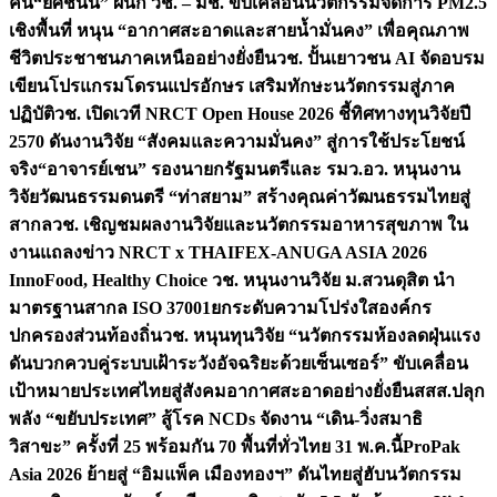
คน
“ยศชนัน” ผนึก วช. – มช. ขับเคลื่อนนวัตกรรมจัดการ PM2.5
เชิงพื้นที่ หนุน “อากาศสะอาดและสายน้ำมั่นคง” เพื่อคุณภาพ
ชีวิตประชาชนภาคเหนืออย่างยั่งยืน
วช. ปั้นเยาวชน AI จัดอบรม
เขียนโปรแกรมโดรนแปรอักษร เสริมทักษะนวัตกรรมสู่ภาค
ปฏิบัติ
วช. เปิดเวที NRCT Open House 2026 ชี้ทิศทางทุนวิจัยปี
2570 ดันงานวิจัย “สังคมและความมั่นคง” สู่การใช้ประโยชน์
จริง
“อาจารย์เชน” รองนายกรัฐมนตรีและ รมว.อว. หนุนงาน
วิจัยวัฒนธรรมดนตรี “ท่าสยาม” สร้างคุณค่าวัฒนธรรมไทยสู่
สากล
วช. เชิญชมผลงานวิจัยและนวัตกรรมอาหารสุขภาพ ใน
งานแถลงข่าว NRCT x THAIFEX-ANUGA ASIA 2026
InnoFood, Healthy Choice
วช. หนุนงานวิจัย ม.สวนดุสิต นำ
มาตรฐานสากล ISO 37001ยกระดับความโปร่งใสองค์กร
ปกครองส่วนท้องถิ่น
วช. หนุนทุนวิจัย “นวัตกรรมห้องลดฝุ่นแรง
ดันบวกควบคู่ระบบเฝ้าระวังอัจฉริยะด้วยเซ็นเซอร์” ขับเคลื่อน
เป้าหมายประเทศไทยสู่สังคมอากาศสะอาดอย่างยั่งยืน
สสส.ปลุก
พลัง “ขยับประเทศ” สู้โรค NCDs จัดงาน “เดิน-วิ่งสมาธิ
วิสาขะ” ครั้งที่ 25 พร้อมกัน 70 พื้นที่ทั่วไทย 31 พ.ค.นี้
ProPak
Asia 2026 ย้ายสู่ “อิมแพ็ค เมืองทองฯ” ดันไทยสู่ฮับนวัตกรรม