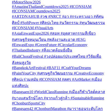
#MotorShow2026
#AmazingThailandCountdown2025 #ICONSIAM
#ICONSIAMCountdown2025
#ARTDNAHUB #วช #NRCT #อว #กระทรวงอว #ทัศน
ศิลป์ #SoftPower #ศิลปะไทย #นวัตกรรม #ทุนวัฒนธรรม
#ICONSIAM #VisualArts
#AsiaEnwastExpo2026 #สอท #อุตสาหกรรมสีเขียว
#เศรษฐกิจหมุนเวียน #พลังงานสะอาด #ESG
#EnwastExpo #GreenFuture #CircularEconomy
#ThailandIndustry #สิ่งแวดล้อมยั่งยืน
#BaliChoralFestival #วงปล่อยแก่ประเทศไทย #วิจัยเพื่อ
สังคมสูงวัย
#BangkokArtFestival #BAF11 #CraftYourDreams
#PaintYourCity #เศรษฐกิจวัฒนธรรม #CreativeEconomy
#ศิลปะร่วมสมัย #ICONSIAM #สศร #ArtMarket #เมือง
แห่งศิลปะ
#Bangsaen10 #WorldClassRunning #เมืองกีฬาเวิลด์คลาส
#บางแสนรักษ์โลก #จากแก้วสู่กล้า #SustainableRunning
#ChonburiSportsCity
#Bangsaen42 #ChonburiMarathon #มาราธอนระดับโลก