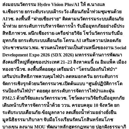
ส่งมอบนวัตกรรม Hydro Vision Plus/AI ให้ ต.นางแล
จ.เชียงราย ยกระดับระบบเฝ้าระวัง-เตือนภัยน้ำท่วมชุมชนด้วย
AI
วช. ลงพื้นที่ “ฝายเชียงราย” ติดตามนวัตกรรมระบบเตือนภัย
น้ำท่วม ยกระดับการบริหารจัดการน้ำ รับมืออุทกภัยอย่างมีประ
สิทธิภาพ
วช. ผนึกเชียงราย-เครือข่ายวิจัย โชว์นวัตกรรมรับมือ
อุทกภัย ยกระดับระบบเตือนภัย-โดรน-AI เสริมความปลอดภัย
ประชาชน
รมว.พม. ชวนคนไทยร่วมเป็นส่วนหนึ่งของงาน Social
Development Expo 2026 (SDX 2026) มหกรรมด้านการพัฒนา
สังคมที่ใหญ่ที่สุดของประเทศ 21–23 สิงหาคมนี้ ณ อิมแพ็ค เมือง
ทองธานี
วช. ลงพื้นที่ดอยตุง เตรียมนำ “โดรนป้องกันไฟป่า”
เสริมประสิทธิภาพควบคุมไฟป่า-ลดหมอกควัน ยกระดับการ
จัดการเชิงรุกด้วยนวัตกรรม
วช.เปิดต้นแบบ “ศูนย์ปฏิบัติการโด
รนป้องกันไฟป่า” ดอยตุง ยกระดับการจัดการไฟป่าและฝุ่น
PM2.5 ด้วยวิจัยและนวัตกรรม
วช. โชว์ผลงานวิจัยรับมืออุทกภัย
เดินหน้าบริหารจัดการน้ำด้วย ววน. ครอบคลุม 10 จังหวัด ยก
ระดับระบบเตือนภัย-ข้อมูลกลาง ลดเสี่ยงน้ำท่วมอย่างยั่งยืน
มูลนิธิธรรมาภิบาลฯ จับมือโรงเรียนรัตนโกสินทร์สมโภช
บางเขน ลงนาม MOU พัฒนาหลักสูตรกฎหมาย ปลูกฝังธรรมาภิ