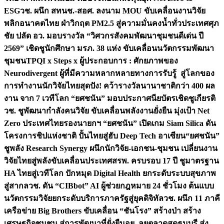
ESG
วช. ผนึก สทนช.-สอศ. ลงนาม MOU ขับเคลื่อนงานวิจัย
พลิกอนาคตไทย ฝ่าวิกฤต PM2.5 สู่ความมั่นคงน้ำทั่วประเทศ
ศุภ
ชัย ปลัด อว. มอบรางวัล “วิศวกรสังคมพัฒนาชุมชนดีเด่น ปี
2569” เชิดชูนักศึกษา มรภ. 38 แห่ง ขับเคลื่อนนวัตกรรมพัฒนา
ชุมชน
TPQI x Steps x ผู้ประกอบการ : ศักยภาพของ
Neurodivergent ผู้ที่มีความหลากหลายทางการรับรู้ สู่โลกของ
การทำงาน
นักวิจัยไทยสุดปัง! คว้ารางวัลนานาชาติกว่า 400 ผล
งาน จาก 7 เวทีโลก “ยศชนัน” มอบประกาศนียบัตรเชิดชูเกียรติ
วช. ชูพัฒนากำลังคนวิจัย ขับเคลื่อนพลังงานยั่งยืน มุ่งเป้า Net
Zero ประเทศไทย
รองนายกฯ “ยศชนัน” เปิดเกม Siam Silica ดัน
โครงการชิปแห่งชาติ ปั้นไทยสู่ฮับ Deep Tech อาเซียน
“ยศชนัน”
ชูพลัง Research Synergy ผนึกนักวิจัย-เอกชน-ชุมชน เปลี่ยนงาน
วิจัยไทยสู่พลังขับเคลื่อนประเทศ
สรพ. ครบรอบ 17 ปี ชูมาตรฐาน
HA ไทยสู่เวทีโลก ปักหมุด Digital Health ยกระดับระบบสุขภาพ
สู่สากล
วช. ดัน “CIBbot” AI ผู้ช่วยกฎหมาย 24 ชั่วโมง ต้นแบบ
นวัตกรรมวิจัยยกระดับบริการภาครัฐสู่ยุคดิจิทัล
วช. ผนึก 11 ภาคี
เครือข่าย Big Brothers ขับเคลื่อน “ชันโรง” สร้างป่า สร้าง
เศรษฐกิจชุมชน สู่การพัฒนาที่ยั่งยืน
อย. ลุยตลาดสดธนบุรี ส่ง