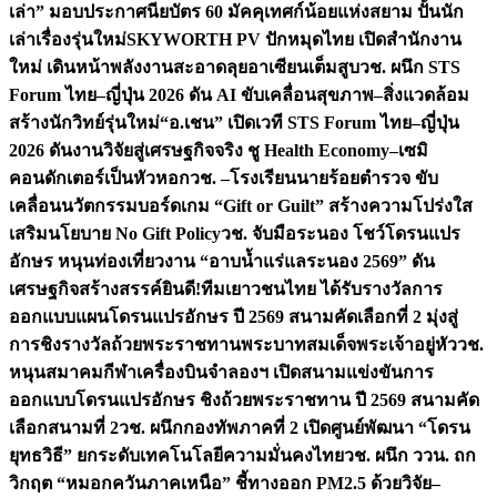
เล่า” มอบประกาศนียบัตร 60 มัคคุเทศก์น้อยแห่งสยาม ปั้นนัก
เล่าเรื่องรุ่นใหม่
SKYWORTH PV ปักหมุดไทย เปิดสำนักงาน
ใหม่ เดินหน้าพลังงานสะอาดลุยอาเซียนเต็มสูบ
วช. ผนึก STS
Forum ไทย–ญี่ปุ่น 2026 ดัน AI ขับเคลื่อนสุขภาพ–สิ่งแวดล้อม
สร้างนักวิทย์รุ่นใหม่
“อ.เชน” เปิดเวที STS Forum ไทย–ญี่ปุ่น
2026 ดันงานวิจัยสู่เศรษฐกิจจริง ชู Health Economy–เซมิ
คอนดักเตอร์เป็นหัวหอก
วช. –โรงเรียนนายร้อยตำรวจ ขับ
เคลื่อนนวัตกรรมบอร์ดเกม “Gift or Guilt” สร้างความโปร่งใส
เสริมนโยบาย No Gift Policy
วช. จับมือระนอง โชว์โดรนแปร
อักษร หนุนท่องเที่ยวงาน “อาบน้ำแร่แลระนอง 2569” ดัน
เศรษฐกิจสร้างสรรค์
ยินดี!ทีมเยาวชนไทย ได้รับรางวัลการ
ออกแบบแผนโดรนแปรอักษร ปี 2569 สนามคัดเลือกที่ 2 มุ่งสู่
การชิงรางวัลถ้วยพระราชทานพระบาทสมเด็จพระเจ้าอยู่หัว
วช.
หนุนสมาคมกีฬาเครื่องบินจำลองฯ เปิดสนามแข่งขันการ
ออกแบบโดรนแปรอักษร ชิงถ้วยพระราชทาน ปี 2569 สนามคัด
เลือกสนามที่ 2
วช. ผนึกกองทัพภาคที่ 2 เปิดศูนย์พัฒนา “โดรน
ยุทธวิธี” ยกระดับเทคโนโลยีความมั่นคงไทย
วช. ผนึก ววน. ถก
วิกฤต “หมอกควันภาคเหนือ” ชี้ทางออก PM2.5 ด้วยวิจัย–