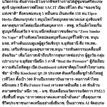
นวัตกรรม ดันสารอะมิโนจากพืชสร้างรายได้สู่ชุมชนศรีสะเกษ
ศุภจี ปลุกพลังคราฟต์ไทย! SACIT เปิดเวทีโลก ดัน “ของขวัญ
แห่งชาติ” ดึงคนชมทะลุ 5 หมื่นคน เงินสะพัด 150 ลบ.
Tipco
Herbs เปิดเกมรุกส่ง 5 สมุนไพรไทยบุกตลาดเวลเนส มุ่งชิงแชร์
ตลาดสุขภาพโตต่อเนื่อง
ทันตบุคลากร – สพฐ. หวั่นเด็กไทยเริ่ม
สูบบุหรี่ตั้งแต่วัย 9 ขวบ ผนึกพลังเยาวชนจัดงาน “Zero Smoke
No Vape” สร้างสังคมไทยปลอดบุหรี่และบุหรี่ไฟฟ้า
วช. หนุน
มจธ. สร้างต้นแบบดูแลผู้สูงวัยเชิงรุก จ.อุทัยธานี ดึง รพ.สต.-
อสม. เสริมทักษะดูแลสุขภาพ
วช.หนุน “รถทันตกรรมเคลื่อนที่
อัจฉริยะ” เพิ่มโอกาสเข้าถึงบริการสุขภาพช่องปาก ผู้สูงวัย-กลุ่ม
เปราะบาง จ.อุทัยธานี
ผนึก 5 ภาคี “Beat the Pressure” สู้ภัยเงียบ
ความดันโลหิตสูง เปิด Dashboard แห่งชาติคุมโรคทั่วไทย
“แสน
ชัย” นำทีม Knockout บุก 20 ประเทศ ดันเครื่องดื่มชูกำลังไทยสู่
เวทีโลก ตั้งเป้า 500 ล้านปีแรก
สถาบันอาหาร–หอการค้าไทย
ผนึกแผน 3 ปี ดัน Future Food เจาะตลาดอินเดีย 1.46 พันล้าน
คน
“ยศชนัน” ผนึก วช. – มช. ขับเคลื่อนนวัตกรรมจัดการ PM2.5
เชิงพื้นที่ หนุน “อากาศสะอาดและสายน้ำมั่นคง” เพื่อคุณภาพ
ชีวิตประชาชนภาคเหนืออย่างยั่งยืน
วช. ปั้นเยาวชน AI จัดอบรม