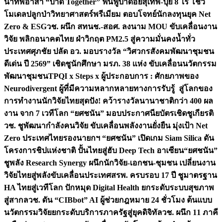
นำทัพอาสา “ป่าดี Together” ฟื้นฟูป่าดอยสุเทพ-ปุย 8 ไร่ โชว์
โมเดลปลูกป่าวิทยาศาสตร์พรีเมียม ตอบโจทย์นักลงทุนยุค Net
Zero & ESG
วช. ผนึก สทนช.-สอศ. ลงนาม MOU ขับเคลื่อนงาน
วิจัย พลิกอนาคตไทย ฝ่าวิกฤต PM2.5 สู่ความมั่นคงน้ำทั่ว
ประเทศ
ศุภชัย ปลัด อว. มอบรางวัล “วิศวกรสังคมพัฒนาชุมชน
ดีเด่น ปี 2569” เชิดชูนักศึกษา มรภ. 38 แห่ง ขับเคลื่อนนวัตกรรม
พัฒนาชุมชน
TPQI x Steps x ผู้ประกอบการ : ศักยภาพของ
Neurodivergent ผู้ที่มีความหลากหลายทางการรับรู้ สู่โลกของ
การทำงาน
นักวิจัยไทยสุดปัง! คว้ารางวัลนานาชาติกว่า 400 ผล
งาน จาก 7 เวทีโลก “ยศชนัน” มอบประกาศนียบัตรเชิดชูเกียรติ
วช. ชูพัฒนากำลังคนวิจัย ขับเคลื่อนพลังงานยั่งยืน มุ่งเป้า Net
Zero ประเทศไทย
รองนายกฯ “ยศชนัน” เปิดเกม Siam Silica ดัน
โครงการชิปแห่งชาติ ปั้นไทยสู่ฮับ Deep Tech อาเซียน
“ยศชนัน”
ชูพลัง Research Synergy ผนึกนักวิจัย-เอกชน-ชุมชน เปลี่ยนงาน
วิจัยไทยสู่พลังขับเคลื่อนประเทศ
สรพ. ครบรอบ 17 ปี ชูมาตรฐาน
HA ไทยสู่เวทีโลก ปักหมุด Digital Health ยกระดับระบบสุขภาพ
สู่สากล
วช. ดัน “CIBbot” AI ผู้ช่วยกฎหมาย 24 ชั่วโมง ต้นแบบ
นวัตกรรมวิจัยยกระดับบริการภาครัฐสู่ยุคดิจิทัล
วช. ผนึก 11 ภาคี