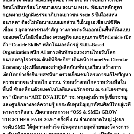
รัตนโกสินทร์สมโภชบางเขน ลงนาม MOU พัฒนาหลักสูตร
กฎหมาย ปลูกฝังธรรมาภิบาลเยาวชน ระยะ 5 ปี
เมืองแห่ง
อนาคต” ต้องไม่พัฒนาแบบแยกส่วน วีเอ็นยู เอเชีย แปซิฟิค
เชื่อม 3 อุตสาหกรรมสำคัญ วางภาคตะวันออกเป็นพื้นที่ต้นแบบ
ของเทคโนโลยีเพื่อเมือง เศรษฐกิจ และคุณภาพชีวิต
Conicle เปิด
ตัว “Conicle Skills” พลิกโฉมองค์กรสู่ Skills-Based
Organization ผนึก AI ยกระดับทักษะแรงงานไทยรับโลก
อนาคต
“อุไรวรรณ ตันติพิริยะกิจ” เดินหน้า HomePro Circular
Economy มุ่งเปลี่ยนของเก่าสู่ผลิตภัณฑ์หมุนเวียน สร้างการ
เติบโตอย่างยั่งยืน
“ยศชนัน” ตรวจเยี่ยมชมโครงการแก้ไขปัญหา
ความยากจน นำกลไก อววน. ร่วมสร้างกลไกความร่วมมือใน
พื้นที่ ขับเคลื่อนด้วยเทคโนโลยีและนวัตกรรม ณ จ.ยโสธร
“ดนุ
พร” เปิดงาน “ART DNA HUB” วช. หนุนศูนย์รวมผู้เชี่ยวชาญ
และศูนย์กลางองค์ความรู้ ยกระดับทุนปัญญาทัศนศิลป์ไทยสู่เวที
นานาชาติ
สสว. เปิดฉากมหกรรม “OSS & SMEs GROW
TOGETHER FAIR 2026” ครั้งที่ 4 ณ อำเภอหาดใหญ่ มุ่งยก
ระดับ SME ใต้สู่ความสำเร็จ เป็นจุดหมายสุดท้ายของโครงการ