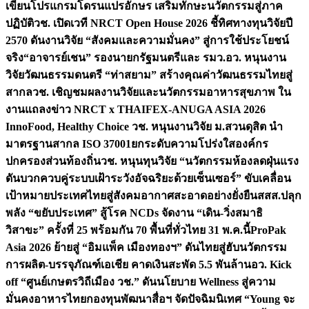
เขียนโปรแกรมโดรนแปรอักษร เสริมทักษะนวัตกรรมสู่ภาค
ปฏิบัติ
วช. เปิดเวที NRCT Open House 2026 ชี้ทิศทางทุนวิจัยปี
2570 ดันงานวิจัย “สังคมและความมั่นคง” สู่การใช้ประโยชน์
จริง
“อาจารย์เชน” รองนายกรัฐมนตรีและ รมว.อว. หนุนงาน
วิจัยวัฒนธรรมดนตรี “ท่าสยาม” สร้างคุณค่าวัฒนธรรมไทยสู่
สากล
วช. เชิญชมผลงานวิจัยและนวัตกรรมอาหารสุขภาพ ใน
งานแถลงข่าว NRCT x THAIFEX-ANUGA ASIA 2026
InnoFood, Healthy Choice
วช. หนุนงานวิจัย ม.สวนดุสิต นำ
มาตรฐานสากล ISO 37001ยกระดับความโปร่งใสองค์กร
ปกครองส่วนท้องถิ่น
วช. หนุนทุนวิจัย “นวัตกรรมห้องลดฝุ่นแรง
ดันบวกควบคู่ระบบเฝ้าระวังอัจฉริยะด้วยเซ็นเซอร์” ขับเคลื่อน
เป้าหมายประเทศไทยสู่สังคมอากาศสะอาดอย่างยั่งยืน
สสส.ปลุก
พลัง “ขยับประเทศ” สู้โรค NCDs จัดงาน “เดิน-วิ่งสมาธิ
วิสาขะ” ครั้งที่ 25 พร้อมกัน 70 พื้นที่ทั่วไทย 31 พ.ค.นี้
ProPak
Asia 2026 ย้ายสู่ “อิมแพ็ค เมืองทองฯ” ดันไทยสู่ฮับนวัตกรรม
การผลิต-บรรจุภัณฑ์เอเชีย คาดเงินสะพัด 5.5 พันล้าน
อว. Kick
off “ศูนย์เกษตรวิถีเมือง วช.” ดันนโยบาย Wellness สู่ความ
มั่นคงอาหารไทย
กองทุนพัฒนาสื่อฯ จัดปัจฉิมนิเทศ “Young จะ