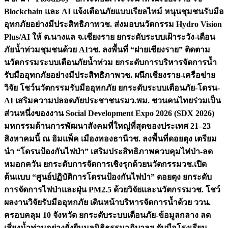
Blockchain และ AI แจ้งเตือนภัยแบบเรียลไทม์ หนุนชุมชนรับมือ
อุทกภัยอย่างมีประสิทธิภาพ
วช. ส่งมอบนวัตกรรม Hydro Vision
Plus/AI ให้ ต.นางแล จ.เชียงราย ยกระดับระบบเฝ้าระวัง-เตือน
ภัยน้ำท่วมชุมชนด้วย AI
วช. ลงพื้นที่ “ฝายเชียงราย” ติดตาม
นวัตกรรมระบบเตือนภัยน้ำท่วม ยกระดับการบริหารจัดการน้ำ
รับมืออุทกภัยอย่างมีประสิทธิภาพ
วช. ผนึกเชียงราย-เครือข่าย
วิจัย โชว์นวัตกรรมรับมืออุทกภัย ยกระดับระบบเตือนภัย-โดรน-
AI เสริมความปลอดภัยประชาชน
รมว.พม. ชวนคนไทยร่วมเป็น
ส่วนหนึ่งของงาน Social Development Expo 2026 (SDX 2026)
มหกรรมด้านการพัฒนาสังคมที่ใหญ่ที่สุดของประเทศ 21–23
สิงหาคมนี้ ณ อิมแพ็ค เมืองทองธานี
วช. ลงพื้นที่ดอยตุง เตรียม
นำ “โดรนป้องกันไฟป่า” เสริมประสิทธิภาพควบคุมไฟป่า-ลด
หมอกควัน ยกระดับการจัดการเชิงรุกด้วยนวัตกรรม
วช.เปิด
ต้นแบบ “ศูนย์ปฏิบัติการโดรนป้องกันไฟป่า” ดอยตุง ยกระดับ
การจัดการไฟป่าและฝุ่น PM2.5 ด้วยวิจัยและนวัตกรรม
วช. โชว์
ผลงานวิจัยรับมืออุทกภัย เดินหน้าบริหารจัดการน้ำด้วย ววน.
ครอบคลุม 10 จังหวัด ยกระดับระบบเตือนภัย-ข้อมูลกลาง ลด
เสี่ยงน้ำท่วมอย่างยั่งยืน
มูลนิธิธรรมาภิบาลฯ จับมือโรงเรียน