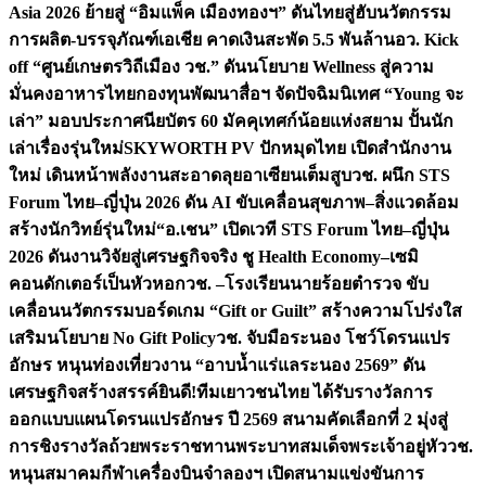
Asia 2026 ย้ายสู่ “อิมแพ็ค เมืองทองฯ” ดันไทยสู่ฮับนวัตกรรม
การผลิต-บรรจุภัณฑ์เอเชีย คาดเงินสะพัด 5.5 พันล้าน
อว. Kick
off “ศูนย์เกษตรวิถีเมือง วช.” ดันนโยบาย Wellness สู่ความ
มั่นคงอาหารไทย
กองทุนพัฒนาสื่อฯ จัดปัจฉิมนิเทศ “Young จะ
เล่า” มอบประกาศนียบัตร 60 มัคคุเทศก์น้อยแห่งสยาม ปั้นนัก
เล่าเรื่องรุ่นใหม่
SKYWORTH PV ปักหมุดไทย เปิดสำนักงาน
ใหม่ เดินหน้าพลังงานสะอาดลุยอาเซียนเต็มสูบ
วช. ผนึก STS
Forum ไทย–ญี่ปุ่น 2026 ดัน AI ขับเคลื่อนสุขภาพ–สิ่งแวดล้อม
สร้างนักวิทย์รุ่นใหม่
“อ.เชน” เปิดเวที STS Forum ไทย–ญี่ปุ่น
2026 ดันงานวิจัยสู่เศรษฐกิจจริง ชู Health Economy–เซมิ
คอนดักเตอร์เป็นหัวหอก
วช. –โรงเรียนนายร้อยตำรวจ ขับ
เคลื่อนนวัตกรรมบอร์ดเกม “Gift or Guilt” สร้างความโปร่งใส
เสริมนโยบาย No Gift Policy
วช. จับมือระนอง โชว์โดรนแปร
อักษร หนุนท่องเที่ยวงาน “อาบน้ำแร่แลระนอง 2569” ดัน
เศรษฐกิจสร้างสรรค์
ยินดี!ทีมเยาวชนไทย ได้รับรางวัลการ
ออกแบบแผนโดรนแปรอักษร ปี 2569 สนามคัดเลือกที่ 2 มุ่งสู่
การชิงรางวัลถ้วยพระราชทานพระบาทสมเด็จพระเจ้าอยู่หัว
วช.
หนุนสมาคมกีฬาเครื่องบินจำลองฯ เปิดสนามแข่งขันการ