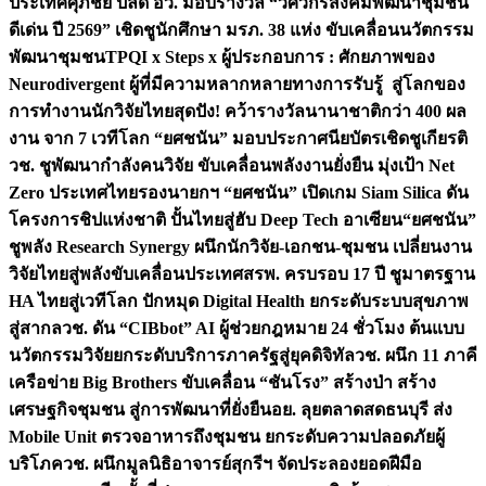
ประเทศ
ศุภชัย ปลัด อว. มอบรางวัล “วิศวกรสังคมพัฒนาชุมชน
ดีเด่น ปี 2569” เชิดชูนักศึกษา มรภ. 38 แห่ง ขับเคลื่อนนวัตกรรม
พัฒนาชุมชน
TPQI x Steps x ผู้ประกอบการ : ศักยภาพของ
Neurodivergent ผู้ที่มีความหลากหลายทางการรับรู้ สู่โลกของ
การทำงาน
นักวิจัยไทยสุดปัง! คว้ารางวัลนานาชาติกว่า 400 ผล
งาน จาก 7 เวทีโลก “ยศชนัน” มอบประกาศนียบัตรเชิดชูเกียรติ
วช. ชูพัฒนากำลังคนวิจัย ขับเคลื่อนพลังงานยั่งยืน มุ่งเป้า Net
Zero ประเทศไทย
รองนายกฯ “ยศชนัน” เปิดเกม Siam Silica ดัน
โครงการชิปแห่งชาติ ปั้นไทยสู่ฮับ Deep Tech อาเซียน
“ยศชนัน”
ชูพลัง Research Synergy ผนึกนักวิจัย-เอกชน-ชุมชน เปลี่ยนงาน
วิจัยไทยสู่พลังขับเคลื่อนประเทศ
สรพ. ครบรอบ 17 ปี ชูมาตรฐาน
HA ไทยสู่เวทีโลก ปักหมุด Digital Health ยกระดับระบบสุขภาพ
สู่สากล
วช. ดัน “CIBbot” AI ผู้ช่วยกฎหมาย 24 ชั่วโมง ต้นแบบ
นวัตกรรมวิจัยยกระดับบริการภาครัฐสู่ยุคดิจิทัล
วช. ผนึก 11 ภาคี
เครือข่าย Big Brothers ขับเคลื่อน “ชันโรง” สร้างป่า สร้าง
เศรษฐกิจชุมชน สู่การพัฒนาที่ยั่งยืน
อย. ลุยตลาดสดธนบุรี ส่ง
Mobile Unit ตรวจอาหารถึงชุมชน ยกระดับความปลอดภัยผู้
บริโภค
วช. ผนึกมูลนิธิอาจารย์สุกรีฯ จัดประลองยอดฝีมือ