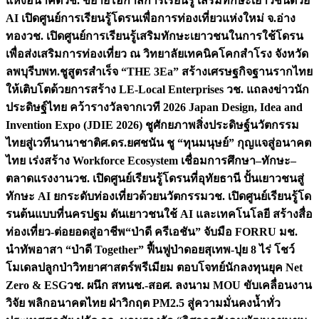
แห่งอนาคต
วช. ขยายโอกาสการเรียนรู้ เสริมทักษะเยาวชนด้วย
AI เปิดศูนย์การเรียนรู้โดรนเพื่อการท่องเที่ยวแห่งใหม่ จ.อ่าง
ทอง
วช. เปิดศูนย์การเรียนรู้เสริมทักษะเยาวชนในการใช้โดรน
เพื่อส่งเสริมการท่องเที่ยว ณ วิทยาลัยเทคนิคโคกสำโรง จังหวัด
ลพบุรี
บพท.ชูสูตรสำเร็จ “THE 3Ea” สร้างเศรษฐกิจฐานรากไทย
ให้เติบโตด้วยการสร้าง LE-Local Enterprises
วช. แถลงข่าวนัก
ประดิษฐ์ไทย คว้ารางวัลจากเวที 2026 Japan Design, Idea and
Invention Expo (JDIE 2026) ชูศักยภาพสิ่งประดิษฐ์นวัตกรรม
ไทยสู่เวทีนานาชาติ
ศ.ดร.ยศชนัน ชู “ทุนมนุษย์” กุญแจสู่อนาคต
ไทย เร่งสร้าง Workforce Ecosystem เชื่อมการศึกษา–ทักษะ–
ตลาดแรงงาน
วช. เปิดศูนย์เรียนรู้โดรนที่อุทัยธานี ปั้นเยาวชนสู่
ทักษะ AI ยกระดับท่องเที่ยวด้วยนวัตกรรม
วช. เปิดศูนย์เรียนรู้โด
รนต้นแบบที่นครปฐม ดันเยาวชนใช้ AI และเทคโนโลยี สร้างสื่อ
ท่องเที่ยว-ต่อยอดสู่อาชีพ
“ป่าดี ครีเอชัน” จับมือ FORRU มช.
นำทัพอาสา “ป่าดี Together” ฟื้นฟูป่าดอยสุเทพ-ปุย 8 ไร่ โชว์
โมเดลปลูกป่าวิทยาศาสตร์พรีเมียม ตอบโจทย์นักลงทุนยุค Net
Zero & ESG
วช. ผนึก สทนช.-สอศ. ลงนาม MOU ขับเคลื่อนงาน
วิจัย พลิกอนาคตไทย ฝ่าวิกฤต PM2.5 สู่ความมั่นคงน้ำทั่ว