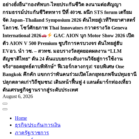
อย่างยั่งยืน”
กองทัพบก-ไทยประกันชีวิต ลงนามต่อสัญญา
กรมธรรม์ประกันชีวิตทหาร ปีที่ 40
วช. ผนึก STS forum เตรียม
จัด Japan–Thailand Symposium 2026 ดันไทยสู่เวทีวิทยาศาสตร์
โลก
วช. โชว์ศักยภาพ Thai Innovators กวาดรางวัล Geneva
International 2026
GAC AION บุก Motor Show 2026 เปิด
ตัว AION V 500 Premium ชูบริการครบวงจร ดันไทยสู่ฮับ
EV
อว. นำ วช. – สวทช. มอบรางวัลสุดยอดผลงาน “LLM
สัญชาติไทย” ดัน 24 ต้นแบบยกระดับงานวิจัยสู่การใช้งาน
จริง
“ยอดยุทธ์ดาบพิทักษ์” ฟีเวอร์กลางกรุง! รอบพิเศษ One
Bangkok คึกคัก แขกกว่าพันคนร่วมเปิดโลกยุทธภพจีน
ปทุมธานี
ปลุกตลาดเก่าวิถีชุมชน! เดินหน้าฟื้นฟู 4 แลนด์มาร์กท่องเที่ยว
ดันเศรษฐกิจฐานรากสู่ระดับประเทศ
August 6, 2026
Home
ธุรกิจ/ประกัน/การเงิน
ภาครัฐ/ราชการ