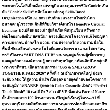
ของเทคโนโลยีเพื่อเมือง เศรษฐกิจ และคุณภาพชีวิต
Conicle เปิด
ตัว “Conicle Skills” พลิกโฉมองค์กรสู่ Skills-Based
Organization ผนึก AI ยกระดับทักษะแรงงานไทยรับโลก
อนาคต
“อุไรวรรณ ตันติพิริยะกิจ” เดินหน้า HomePro Circular
Economy มุ่งเปลี่ยนของเก่าสู่ผลิตภัณฑ์หมุนเวียน สร้างการ
เติบโตอย่างยั่งยืน
“ยศชนัน” ตรวจเยี่ยมชมโครงการแก้ไขปัญหา
ความยากจน นำกลไก อววน. ร่วมสร้างกลไกความร่วมมือใน
พื้นที่ ขับเคลื่อนด้วยเทคโนโลยีและนวัตกรรม ณ จ.ยโสธร
“ดนุ
พร” เปิดงาน “ART DNA HUB” วช. หนุนศูนย์รวมผู้เชี่ยวชาญ
และศูนย์กลางองค์ความรู้ ยกระดับทุนปัญญาทัศนศิลป์ไทยสู่เวที
นานาชาติ
สสว. เปิดฉากมหกรรม “OSS & SMEs GROW
TOGETHER FAIR 2026” ครั้งที่ 4 ณ อำเภอหาดใหญ่ มุ่งยก
ระดับ SME ใต้สู่ความสำเร็จ เป็นจุดหมายสุดท้ายของโครงการ
ระดับภูมิภาค
NAREE รุกตลาด Color Cosmetic เปิดตัว “Perfect
Touch Blush” 18 เฉดสี ดึง 7 สาว 4EVE นั่งแท่น Face of Naree
ตั้งเป้ายอดขาย 100 ล้านบาท
วช. เปิดศูนย์เรียนรู้โดรน–AI ที่
สุพรรณบุรี ยกระดับทักษะเยาวชน หนุนการท่องเที่ยวและอาชีพ