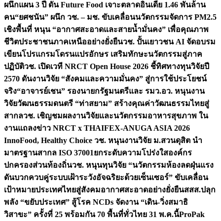
ผนึกแผน 3 ปี ดัน Future Food เจาะตลาดอินเดีย 1.46 พันล้าน
คน
“ยศชนัน” ผนึก วช. – มช. ขับเคลื่อนนวัตกรรมจัดการ PM2.5
เชิงพื้นที่ หนุน “อากาศสะอาดและสายน้ำมั่นคง” เพื่อคุณภาพ
ชีวิตประชาชนภาคเหนืออย่างยั่งยืน
วช. ปั้นเยาวชน AI จัดอบรม
เขียนโปรแกรมโดรนแปรอักษร เสริมทักษะนวัตกรรมสู่ภาค
ปฏิบัติ
วช. เปิดเวที NRCT Open House 2026 ชี้ทิศทางทุนวิจัยปี
2570 ดันงานวิจัย “สังคมและความมั่นคง” สู่การใช้ประโยชน์
จริง
“อาจารย์เชน” รองนายกรัฐมนตรีและ รมว.อว. หนุนงาน
วิจัยวัฒนธรรมดนตรี “ท่าสยาม” สร้างคุณค่าวัฒนธรรมไทยสู่
สากล
วช. เชิญชมผลงานวิจัยและนวัตกรรมอาหารสุขภาพ ใน
งานแถลงข่าว NRCT x THAIFEX-ANUGA ASIA 2026
InnoFood, Healthy Choice
วช. หนุนงานวิจัย ม.สวนดุสิต นำ
มาตรฐานสากล ISO 37001ยกระดับความโปร่งใสองค์กร
ปกครองส่วนท้องถิ่น
วช. หนุนทุนวิจัย “นวัตกรรมห้องลดฝุ่นแรง
ดันบวกควบคู่ระบบเฝ้าระวังอัจฉริยะด้วยเซ็นเซอร์” ขับเคลื่อน
เป้าหมายประเทศไทยสู่สังคมอากาศสะอาดอย่างยั่งยืน
สสส.ปลุก
พลัง “ขยับประเทศ” สู้โรค NCDs จัดงาน “เดิน-วิ่งสมาธิ
วิสาขะ” ครั้งที่ 25 พร้อมกัน 70 พื้นที่ทั่วไทย 31 พ.ค.นี้
ProPak