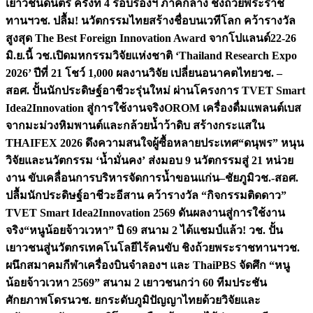
เยาวชนดนตรี ครั้งที่ 4 รอบรองฯ ภาคกลาง ชิงถ้วยพระราช
ทานฯ
วช. ปลื้ม! นวัตกรรมไทยสร้างชื่อบนเวทีโลก คว้ารางวัล
สูงสุด The Best Foreign Innovation Award จากโปแลนด์
22-26
มิ.ย.นี้ วช.เปิดมหกรรมวิจัยแห่งชาติ ‘Thailand Research Expo
2026’ ปีที่ 21 โชว์ 1,000 ผลงานวิจัย เปลี่ยนอนาคตไทย
วช. –
สอศ. ปั้นนักประดิษฐ์อาชีวะรุ่นใหม่ ผ่านโครงการ TVET Smart
Idea2Innovation สู่การใช้งานจริง
OROM เครื่องดื่มแพลนต์เบส
จากมะม่วงหิมพานต์และกล้วยน้ำว้าดิบ สร้างกระแสใน
THAIFEX 2026 ดึงความสนใจผู้ซื้อหลายประเทศ
“ดนุพร” หนุน
วิจัยและนวัตกรรม ‘น้ำมั่นคง’ ส่งมอบ 9 นวัตกรรมสู่ 21 หน่วย
งาน ขับเคลื่อนการบริหารจัดการน้ำขอนแก่น–ชัยภูมิ
วช.-สอศ.
ปลื้มนักประดิษฐ์อาชีวะอีสาน คว้ารางวัล “กิจกรรมติดดาว”
TVET Smart Idea2Innovation 2569 ดันผลงานสู่การใช้งาน
จริง
“หนูน้อยจ้าวเวหา” ปี 69 สนาม 2 ได้แชมป์แล้ว! วช. ปั้น
เยาวชนสู่นวัตกรเทคโนโลยีไร้คนขับ ชิงถ้วยพระราชทานฯ
วช.
ผนึกสมาคมกีฬาเครื่องบินจำลองฯ และ ThaiPBS จัดศึก “หนู
น้อยจ้าวเวหา 2569” สนาม 2 เยาวชนกว่า 60 ทีมประชัน
ศักยภาพโดรน
วช. ยกระดับภูมิปัญญาไทยด้วยวิจัยและ