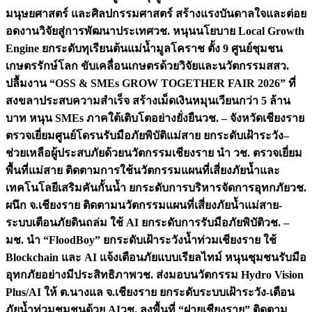
มนุษยศาสตร์ และศิลปกรรมศาสตร์ สร้างแรงบันดาลใจและต่อย
อดงานวิจัยสู่การพัฒนาประเทศ
วช. หนุนนโยบาย Local Growth
Engine ยกระดับทุเรียนต้นแม่น้ำมูลโคราช ตั้ง 9 ศูนย์ชุมชน
เกษตรรักษ์โลก ขับเคลื่อนเกษตรด้วยวิจัยและนวัตกรรม
สสว.
ปลื้มงาน “OSS & SMEs GROW TOGETHER FAIR 2026” ที่
สงขลาประสบความสำเร็จ สร้างเม็ดเงินหมุนเวียนกว่า 5 ล้าน
บาท หนุน SMEs ภาคใต้เติบโตอย่างยั่งยืน
วช. – จังหวัดเชียงราย
ตรวจเยี่ยมศูนย์โดรนรับมือภัยพิบัติแม่สาย ยกระดับเฝ้าระวัง–
ช่วยเหลือผู้ประสบภัยด้วยนวัตกรรม
เชียงราย นำ วช. ตรวจเยี่ยม
พื้นที่แม่สาย ติดตามการใช้นวัตกรรมแผนที่เสี่ยงภัยน้ำและ
เทคโนโลยีเสริมคันกั้นน้ำ ยกระดับการบริหารจัดการอุทกภัย
วช.
ผนึก จ.เชียงราย ติดตามนวัตกรรมแผนที่เสี่ยงภัยน้ำแม่สาย-
ระบบเตือนภัยดินถล่ม ใช้ AI ยกระดับการรับมือภัยพิบัติ
วช. –
มช. นำ “FloodBoy” ยกระดับเฝ้าระวังน้ำท่วมเชียงราย ใช้
Blockchain และ AI แจ้งเตือนภัยแบบเรียลไทม์ หนุนชุมชนรับมือ
อุทกภัยอย่างมีประสิทธิภาพ
วช. ส่งมอบนวัตกรรม Hydro Vision
Plus/AI ให้ ต.นางแล จ.เชียงราย ยกระดับระบบเฝ้าระวัง-เตือน
ภัยน้ำท่วมชุมชนด้วย AI
วช. ลงพื้นที่ “ฝายเชียงราย” ติดตาม