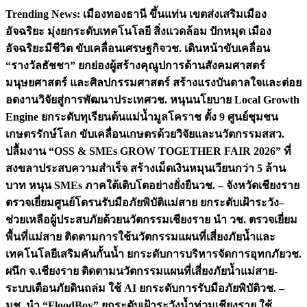
Skip
Trending News:
เมืองทองธานี ขึ้นแท่น เขตส่งเสริมเมือง
to
อัจฉริยะ มุ่งยกระดับเทคโนโลยี สิ่งแวดล้อม ปักหมุด เมือง
content
อัจฉริยะมีชีวิต ขับเคลื่อนเศรษฐกิจ
วช. เดินหน้าขับเคลื่อน
“รางวัลธัชชา” ยกย่องผู้สร้างคุณูปการด้านสังคมศาสตร์
มนุษยศาสตร์ และศิลปกรรมศาสตร์ สร้างแรงบันดาลใจและต่อย
อดงานวิจัยสู่การพัฒนาประเทศ
วช. หนุนนโยบาย Local Growth
Engine ยกระดับทุเรียนต้นแม่น้ำมูลโคราช ตั้ง 9 ศูนย์ชุมชน
เกษตรรักษ์โลก ขับเคลื่อนเกษตรด้วยวิจัยและนวัตกรรม
สสว.
ปลื้มงาน “OSS & SMEs GROW TOGETHER FAIR 2026” ที่
สงขลาประสบความสำเร็จ สร้างเม็ดเงินหมุนเวียนกว่า 5 ล้าน
บาท หนุน SMEs ภาคใต้เติบโตอย่างยั่งยืน
วช. – จังหวัดเชียงราย
ตรวจเยี่ยมศูนย์โดรนรับมือภัยพิบัติแม่สาย ยกระดับเฝ้าระวัง–
ช่วยเหลือผู้ประสบภัยด้วยนวัตกรรม
เชียงราย นำ วช. ตรวจเยี่ยม
พื้นที่แม่สาย ติดตามการใช้นวัตกรรมแผนที่เสี่ยงภัยน้ำและ
เทคโนโลยีเสริมคันกั้นน้ำ ยกระดับการบริหารจัดการอุทกภัย
วช.
ผนึก จ.เชียงราย ติดตามนวัตกรรมแผนที่เสี่ยงภัยน้ำแม่สาย-
ระบบเตือนภัยดินถล่ม ใช้ AI ยกระดับการรับมือภัยพิบัติ
วช. –
มช. นำ “FloodBoy” ยกระดับเฝ้าระวังน้ำท่วมเชียงราย ใช้