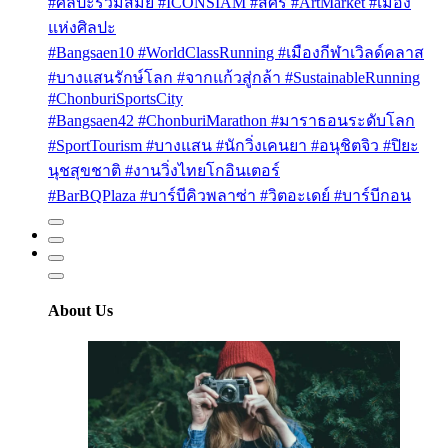
#ศิลปะร่วมสมัย #ICONSIAM #สศร #ArtMarket #เมือง
แห่งศิลปะ
#Bangsaen10 #WorldClassRunning #เมืองกีฬาเวิลด์คลาส
#บางแสนรักษ์โลก #จากแก้วสู่กล้า #SustainableRunning
#ChonburiSportsCity
#Bangsaen42 #ChonburiMarathon #มาราธอนระดับโลก
#SportTourism #บางแสน #นักวิ่งเคนยา #อนุชิตจิว #ปิยะ
นุชสุขชาติ #งานวิ่งไทยโกอินเตอร์
#BarBQPlaza #บาร์บีคิวพลาซ่า #วิตอะเดย์ #บาร์บีกอน
About Us