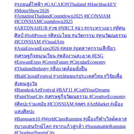
#รถยนต์ไฟฟ้า #GACAIONThailand #HatchbackEV
#MotorShow2026
#AmazingThailandCountdown2025 #ICONSIAM
#ICONSIAMCountdown2025
#ARTDNAHUB #วช #NRCT #อว #กระทรวงอว #ทัศน
ศิลป์ #SoftPower #ศิลปะไทย #นวัตกรรม #ทุนวัฒนธรรม
#ICONSIAM #VisualArts
#AsiaEnwastExpo2026 #สอท #อุตสาหกรรมสีเขียว
#เศรษฐกิจหมุนเวียน #พลังงานสะอาด #ESG
#EnwastExpo #GreenFuture #CircularEconomy
#ThailandIndustry #สิ่งแวดล้อมยั่งยืน
#BaliChoralFestival #วงปล่อยแก่ประเทศไทย #วิจัยเพื่อ
สังคมสูงวัย
#BangkokArtFestival #BAF11 #CraftYourDreams
#PaintYourCity #เศรษฐกิจวัฒนธรรม #CreativeEconomy
#ศิลปะร่วมสมัย #ICONSIAM #สศร #ArtMarket #เมือง
แห่งศิลปะ
#Bangsaen10 #WorldClassRunning #เมืองกีฬาเวิลด์คลาส
#บางแสนรักษ์โลก #จากแก้วสู่กล้า #SustainableRunning
#ChonburiSportsCity