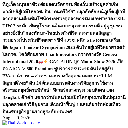
ที่ภูเก็ต หนุนอาชีวะต่อยอดนวัตกรรมท้องถิ่น สร้างมูลค่าเชิง
พาณิชย์สู่เวทีโลก
วช. ดัน “ดนตรีวิจัย” ปลุกอัตลักษณ์ภูเก็ต สู่เวที
สากลผ่านเสียงซิมโฟนี
กระทรวงอุตสาหกรรม มอบรางวัล CSR-
DIW 3 ระดับ เชิดชูโรงงานต้นแบบ“อุตสาหกรรมดี อยู่คู่ชุมชน
อย่างยั่งยืน”
กองทัพบก-ไทยประกันชีวิต ลงนามต่อสัญญา
กรมธรรม์ประกันชีวิตทหาร ปีที่ 40
วช. ผนึก STS forum เตรียม
จัด Japan–Thailand Symposium 2026 ดันไทยสู่เวทีวิทยาศาสตร์
โลก
วช. โชว์ศักยภาพ Thai Innovators กวาดรางวัล Geneva
International 2026
GAC AION บุก Motor Show 2026 เปิด
ตัว AION V 500 Premium ชูบริการครบวงจร ดันไทยสู่ฮับ
EV
อว. นำ วช. – สวทช. มอบรางวัลสุดยอดผลงาน “LLM
สัญชาติไทย” ดัน 24 ต้นแบบยกระดับงานวิจัยสู่การใช้งาน
จริง
“ยอดยุทธ์ดาบพิทักษ์” ฟีเวอร์กลางกรุง! รอบพิเศษ One
Bangkok คึกคัก แขกกว่าพันคนร่วมเปิดโลกยุทธภพจีน
ปทุมธานี
ปลุกตลาดเก่าวิถีชุมชน! เดินหน้าฟื้นฟู 4 แลนด์มาร์กท่องเที่ยว
ดันเศรษฐกิจฐานรากสู่ระดับประเทศ
August 6, 2026