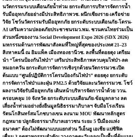
นวัตกรรมระบบเตือนภัยน้ำท่วม ยกระดับการบริหารจัดการน้ำ
รับมืออุทกภัยอย่างมีประสิทธิภาพ
วช. ผนึกเชียงราย-เครือข่าย
วิจัย โชว์นวัตกรรมรับมืออุทกภัย ยกระดับระบบเตือนภัย-โดรน-
AI เสริมความปลอดภัยประชาชน
รมว.พม. ชวนคนไทยร่วมเป็น
ส่วนหนึ่งของงาน Social Development Expo 2026 (SDX 2026)
มหกรรมด้านการพัฒนาสังคมที่ใหญ่ที่สุดของประเทศ 21–23
สิงหาคมนี้ ณ อิมแพ็ค เมืองทองธานี
วช. ลงพื้นที่ดอยตุง เตรียม
นำ “โดรนป้องกันไฟป่า” เสริมประสิทธิภาพควบคุมไฟป่า-ลด
หมอกควัน ยกระดับการจัดการเชิงรุกด้วยนวัตกรรม
วช.เปิด
ต้นแบบ “ศูนย์ปฏิบัติการโดรนป้องกันไฟป่า” ดอยตุง ยกระดับ
การจัดการไฟป่าและฝุ่น PM2.5 ด้วยวิจัยและนวัตกรรม
วช. โชว์
ผลงานวิจัยรับมืออุทกภัย เดินหน้าบริหารจัดการน้ำด้วย ววน.
ครอบคลุม 10 จังหวัด ยกระดับระบบเตือนภัย-ข้อมูลกลาง ลด
เสี่ยงน้ำท่วมอย่างยั่งยืน
มูลนิธิธรรมาภิบาลฯ จับมือโรงเรียน
รัตนโกสินทร์สมโภชบางเขน ลงนาม MOU พัฒนาหลักสูตร
กฎหมาย ปลูกฝังธรรมาภิบาลเยาวชน ระยะ 5 ปี
เมืองแห่ง
อนาคต” ต้องไม่พัฒนาแบบแยกส่วน วีเอ็นยู เอเชีย แปซิฟิค
เชื่อม 3 อุตสาหกรรมสำคัญ วางภาคตะวันออกเป็นพื้นที่ต้นแบบ