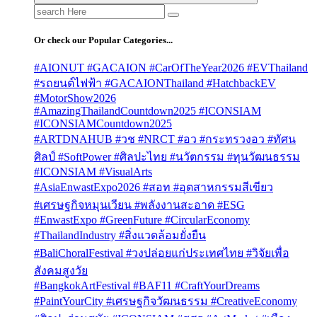
Search
for:
Or check our Popular Categories...
#AIONUT #GACAION #CarOfTheYear2026 #EVThailand
#รถยนต์ไฟฟ้า #GACAIONThailand #HatchbackEV
#MotorShow2026
#AmazingThailandCountdown2025 #ICONSIAM
#ICONSIAMCountdown2025
#ARTDNAHUB #วช #NRCT #อว #กระทรวงอว #ทัศน
ศิลป์ #SoftPower #ศิลปะไทย #นวัตกรรม #ทุนวัฒนธรรม
#ICONSIAM #VisualArts
#AsiaEnwastExpo2026 #สอท #อุตสาหกรรมสีเขียว
#เศรษฐกิจหมุนเวียน #พลังงานสะอาด #ESG
#EnwastExpo #GreenFuture #CircularEconomy
#ThailandIndustry #สิ่งแวดล้อมยั่งยืน
#BaliChoralFestival #วงปล่อยแก่ประเทศไทย #วิจัยเพื่อ
สังคมสูงวัย
#BangkokArtFestival #BAF11 #CraftYourDreams
#PaintYourCity #เศรษฐกิจวัฒนธรรม #CreativeEconomy