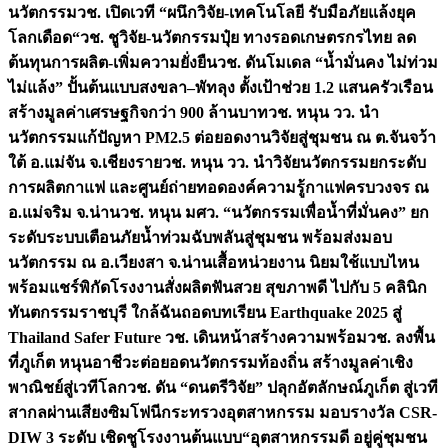
นวัตกรรม
วช. เปิดเวที “ผนึกวิจัย-เทคโนโลยี รับมือภัยแล้งยุค
โลกเดือด“
วช. ชูวิจัย-นวัตกรรมปุ๋ย ทางรอดเกษตรกรไทย ลด
ต้นทุนการผลิต-เพิ่มความยั่งยืน
วช. ดันโมเดล “น้ำมั่นคง ไม่ท่วม
ไม่แล้ง” ปั้นต้นแบบสงขลา–พัทลุง ตั้งเป้าช่วย 1.2 แสนครัวเรือน
สร้างมูลค่าเศรษฐกิจกว่า 900 ล้านบาท
วช. หนุน วว. นำ
นวัตกรรมแก้ปัญหา PM2.5 ต่อยอดงานวิจัยสู่ชุมชน ณ ต.จันจว้า
ใต้ อ.แม่จัน จ.เชียงราย
วช. หนุน วว. นำวิจัยนวัตกรรมยกระดับ
การผลิตกาแฟ และศูนย์ถ่ายทอดองค์ความรู้กาแฟครบวงจร ณ
อ.แม่จริม จ.น่าน
วช. หนุน มศว. “นวัตกรรมเพื่อน้ำที่มั่นคง” ยก
ระดับระบบเตือนภัยน้ำท่วมฉับพลันสู่ชุมชน พร้อมส่งมอบ
นวัตกรรม ณ อ.เวียงสา จ.น่าน
เสื้อหน่วยงาน นิยมใช้แบบไหน
พร้อมแชร์พิกัดโรงงานสั่งผลิต
ฟันสวย สุขภาพดี ไปกับ 5 คลินิก
ทันตกรรมราชบุรี ใกล้ฉัน
ถอดบทเรียน Earthquake 2025 สู่
Thailand Safer Future วช. เดินหน้าสร้างความพร้อม
วช. ลงพื้น
ที่ภูเก็ต หนุนอาชีวะต่อยอดนวัตกรรมท้องถิ่น สร้างมูลค่าเชิง
พาณิชย์สู่เวทีโลก
วช. ดัน “ดนตรีวิจัย” ปลุกอัตลักษณ์ภูเก็ต สู่เวที
สากลผ่านเสียงซิมโฟนี
กระทรวงอุตสาหกรรม มอบรางวัล CSR-
DIW 3 ระดับ เชิดชูโรงงานต้นแบบ“อุตสาหกรรมดี อยู่คู่ชุมชน