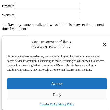
Email
*
Website
Save my name, email, and website in this browser for the next
time I comment.
จัดการอนุญาตการใช้งาน
Search
Cookies & Privacy Policy
Search
To provide the best experiences, we use technologies like cookies to store and/or
Explore Topics
access device information. Consenting to these technologies will allow us to process
data such as browsing behavior or unique IDs on this site. Not consenting or
withdrawing consent, may adversely affect certain features and functions.
Thaiworldtoday
Uncategorized
การศึกษา
Accept
ธุรกิจ/ประกัน/การเงิน
บันเทิง/กีฬา
Deny
ภาครัฐ/ราชการ
Cookies Policy
Privacy Policy
ยานยนต์