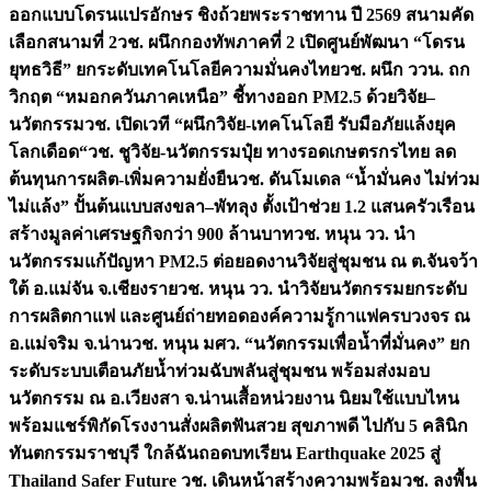
ออกแบบโดรนแปรอักษร ชิงถ้วยพระราชทาน ปี 2569 สนามคัด
เลือกสนามที่ 2
วช. ผนึกกองทัพภาคที่ 2 เปิดศูนย์พัฒนา “โดรน
ยุทธวิธี” ยกระดับเทคโนโลยีความมั่นคงไทย
วช. ผนึก ววน. ถก
วิกฤต “หมอกควันภาคเหนือ” ชี้ทางออก PM2.5 ด้วยวิจัย–
นวัตกรรม
วช. เปิดเวที “ผนึกวิจัย-เทคโนโลยี รับมือภัยแล้งยุค
โลกเดือด“
วช. ชูวิจัย-นวัตกรรมปุ๋ย ทางรอดเกษตรกรไทย ลด
ต้นทุนการผลิต-เพิ่มความยั่งยืน
วช. ดันโมเดล “น้ำมั่นคง ไม่ท่วม
ไม่แล้ง” ปั้นต้นแบบสงขลา–พัทลุง ตั้งเป้าช่วย 1.2 แสนครัวเรือน
สร้างมูลค่าเศรษฐกิจกว่า 900 ล้านบาท
วช. หนุน วว. นำ
นวัตกรรมแก้ปัญหา PM2.5 ต่อยอดงานวิจัยสู่ชุมชน ณ ต.จันจว้า
ใต้ อ.แม่จัน จ.เชียงราย
วช. หนุน วว. นำวิจัยนวัตกรรมยกระดับ
การผลิตกาแฟ และศูนย์ถ่ายทอดองค์ความรู้กาแฟครบวงจร ณ
อ.แม่จริม จ.น่าน
วช. หนุน มศว. “นวัตกรรมเพื่อน้ำที่มั่นคง” ยก
ระดับระบบเตือนภัยน้ำท่วมฉับพลันสู่ชุมชน พร้อมส่งมอบ
นวัตกรรม ณ อ.เวียงสา จ.น่าน
เสื้อหน่วยงาน นิยมใช้แบบไหน
พร้อมแชร์พิกัดโรงงานสั่งผลิต
ฟันสวย สุขภาพดี ไปกับ 5 คลินิก
ทันตกรรมราชบุรี ใกล้ฉัน
ถอดบทเรียน Earthquake 2025 สู่
Thailand Safer Future วช. เดินหน้าสร้างความพร้อม
วช. ลงพื้น