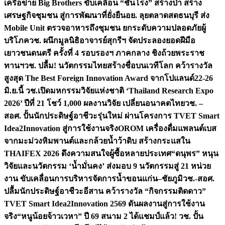
เครือข่าย Big Brothers ขับเคลื่อน “ชันโรง” สร้างป่า สร้าง
เศรษฐกิจชุมชน สู่การพัฒนาที่ยั่งยืน
อย. ลุยตลาดสดธนบุรี ส่ง
Mobile Unit ตรวจอาหารถึงชุมชน ยกระดับความปลอดภัยผู้
บริโภค
วช. ผนึกมูลนิธิอาจารย์สุกรีฯ จัดประลองยอดฝีมือ
เยาวชนดนตรี ครั้งที่ 4 รอบรองฯ ภาคกลาง ชิงถ้วยพระราช
ทานฯ
วช. ปลื้ม! นวัตกรรมไทยสร้างชื่อบนเวทีโลก คว้ารางวัล
สูงสุด The Best Foreign Innovation Award จากโปแลนด์
22-26
มิ.ย.นี้ วช.เปิดมหกรรมวิจัยแห่งชาติ ‘Thailand Research Expo
2026’ ปีที่ 21 โชว์ 1,000 ผลงานวิจัย เปลี่ยนอนาคตไทย
วช. –
สอศ. ปั้นนักประดิษฐ์อาชีวะรุ่นใหม่ ผ่านโครงการ TVET Smart
Idea2Innovation สู่การใช้งานจริง
OROM เครื่องดื่มแพลนต์เบส
จากมะม่วงหิมพานต์และกล้วยน้ำว้าดิบ สร้างกระแสใน
THAIFEX 2026 ดึงความสนใจผู้ซื้อหลายประเทศ
“ดนุพร” หนุน
วิจัยและนวัตกรรม ‘น้ำมั่นคง’ ส่งมอบ 9 นวัตกรรมสู่ 21 หน่วย
งาน ขับเคลื่อนการบริหารจัดการน้ำขอนแก่น–ชัยภูมิ
วช.-สอศ.
ปลื้มนักประดิษฐ์อาชีวะอีสาน คว้ารางวัล “กิจกรรมติดดาว”
TVET Smart Idea2Innovation 2569 ดันผลงานสู่การใช้งาน
จริง
“หนูน้อยจ้าวเวหา” ปี 69 สนาม 2 ได้แชมป์แล้ว! วช. ปั้น