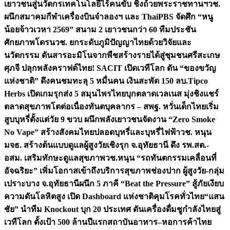
เยาวชนสู่นวัตกรเทคโนโลยีไร้คนขับ ชิงถ้วยพระราชทานฯ
วช.
ผนึกสมาคมกีฬาเครื่องบินจำลองฯ และ ThaiPBS จัดศึก “หนู
น้อยจ้าวเวหา 2569” สนาม 2 เยาวชนกว่า 60 ทีมประชัน
ศักยภาพโดรน
วช. ยกระดับภูมิปัญญาไทยด้วยวิจัยและ
นวัตกรรม ดันสารอะมิโนจากพืชสร้างรายได้สู่ชุมชนศรีสะเกษ
ศุภจี ปลุกพลังคราฟต์ไทย! SACIT เปิดเวทีโลก ดัน “ของขวัญ
แห่งชาติ” ดึงคนชมทะลุ 5 หมื่นคน เงินสะพัด 150 ลบ.
Tipco
Herbs เปิดเกมรุกส่ง 5 สมุนไพรไทยบุกตลาดเวลเนส มุ่งชิงแชร์
ตลาดสุขภาพโตต่อเนื่อง
ทันตบุคลากร – สพฐ. หวั่นเด็กไทยเริ่ม
สูบบุหรี่ตั้งแต่วัย 9 ขวบ ผนึกพลังเยาวชนจัดงาน “Zero Smoke
No Vape” สร้างสังคมไทยปลอดบุหรี่และบุหรี่ไฟฟ้า
วช. หนุน
มจธ. สร้างต้นแบบดูแลผู้สูงวัยเชิงรุก จ.อุทัยธานี ดึง รพ.สต.-
อสม. เสริมทักษะดูแลสุขภาพ
วช.หนุน “รถทันตกรรมเคลื่อนที่
อัจฉริยะ” เพิ่มโอกาสเข้าถึงบริการสุขภาพช่องปาก ผู้สูงวัย-กลุ่ม
เปราะบาง จ.อุทัยธานี
ผนึก 5 ภาคี “Beat the Pressure” สู้ภัยเงียบ
ความดันโลหิตสูง เปิด Dashboard แห่งชาติคุมโรคทั่วไทย
“แสน
ชัย” นำทีม Knockout บุก 20 ประเทศ ดันเครื่องดื่มชูกำลังไทยสู่
เวทีโลก ตั้งเป้า 500 ล้านปีแรก
สถาบันอาหาร–หอการค้าไทย