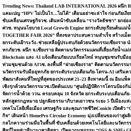
Skip
Trending News:
Thailand LAB INTERNATIONAL 2026 ผนึก Bio
to
แคมเปญ “HPV ไม่เป็นไร…ไม่ได้” เตือนอย่าชะล่าใจ ก่อนภัยเงีย
content
ขับเคลื่อนเศรษฐกิจ
วช. เดินหน้าขับเคลื่อน “รางวัลธัชชา” ยกย
ศ
วช. หนุนนโยบาย Local Growth Engine ยกระดับทุเรียนต้นแม่น้
TOGETHER FAIR 2026” ที่สงขลาประสบความสำเร็จ สร้างเม็ดเงิน
ยกระดับเฝ้าระวัง–ช่วยเหลือผู้ประสบภัยด้วยนวัตกรรม
เชียงราย น
ทกภัย
วช. ผนึก จ.เชียงราย ติดตามนวัตกรรมแผนที่เสี่ยงภัยน้ำแม่
Blockchain และ AI แจ้งเตือนภัยแบบเรียลไทม์ หนุนชุมชนรับมือ
ท่วมชุมชนด้วย AI
วช. ลงพื้นที่ “ฝายเชียงราย” ติดตามนวัตกรรม
นวัตกรรมรับมืออุทกภัย ยกระดับระบบเตือนภัย-โดรน-AI เสริ
พัฒนาสังคมที่ใหญ่ที่สุดของประเทศ 21–23 สิงหาคมนี้ ณ อิมแพ็ค
เชิงรุกด้วยนวัตกรรม
วช.เปิดต้นแบบ “ศูนย์ปฏิบัติการโดรนป้องกั
จัดการน้ำด้วย ววน. ครอบคลุม 10 จังหวัด ยกระดับระบบเตือนภัย-ข้
หลักสูตรกฎหมาย ปลูกฝังธรรมาภิบาลเยาวชน ระยะ 5 ปี
เมืองแห่
เทคโนโลยีเพื่อเมือง เศรษฐกิจ และคุณภาพชีวิต
Conicle เปิดตัว 
กิจ” เดินหน้า HomePro Circular Economy มุ่งเปลี่ยนของเก่าสู่ผล
กลไกความร่วมมือในพื้นที่ ขับเคลื่อนด้วยเทคโนโลยีและนวัตก
ศิลป์ไทยสู่เวทีนานาชาติ
สสว. เปิดฉากมหกรรม “OSS & SMEs GRO