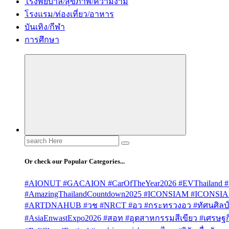
โรงพยบาล/สุขภาพ/ความงาม
โรงแรม/ท่องเที่ยว/อาหาร
บันเทิง/กีฬา
การศึกษา
Search
for:
Or check our Popular Categories...
#AIONUT #GACAION #CarOfTheYear2026 #EVThailand #
#AmazingThailandCountdown2025 #ICONSIAM #ICONSI
#ARTDNAHUB #วช #NRCT #อว #กระทรวงอว #ทัศนศิลป์ #
#AsiaEnwastExpo2026 #สอท #อุตสาหกรรมสีเขียว #เศรษฐกิจ