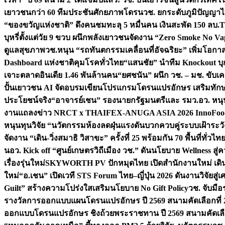
เยาวชนกว่า 60 ทีมประชันศักยภาพโดรน
วช. ยกระดับภูมิปัญญาไ
“ของขวัญแห่งชาติ” ดึงคนชมทะลุ 5 หมื่นคน เงินสะพัด 150 ลบ.
T
บุหรี่ตั้งแต่วัย 9 ขวบ ผนึกพลังเยาวชนจัดงาน “Zero Smoke No V
ดูแลสุขภาพ
วช.หนุน “รถทันตกรรมเคลื่อนที่อัจฉริยะ” เพิ่มโอกาสเ
Dashboard แห่งชาติคุมโรคทั่วไทย
“แสนชัย” นำทีม Knockout บุก 
เจาะตลาดอินเดีย 1.46 พันล้านคน
“ยศชนัน” ผนึก วช. – มช. ขับเ
ปั้นเยาวชน AI จัดอบรมเขียนโปรแกรมโดรนแปรอักษร เสริมทักษะ
ประโยชน์จริง
“อาจารย์เชน” รองนายกรัฐมนตรีและ รมว.อว. หนุ
งานแถลงข่าว NRCT x THAIFEX-ANUGA ASIA 2026 InnoFood,
หนุนทุนวิจัย “นวัตกรรมห้องลดฝุ่นแรงดันบวกควบคู่ระบบเฝ้าระวั
จัดงาน “เดิน-วิ่งสมาธิ วิสาขะ” ครั้งที่ 25 พร้อมกัน 70 พื้นที่ทั่วไทย
น
อว. Kick off “ศูนย์เกษตรวิถีเมือง วช.” ดันนโยบาย Wellness ส
เรื่องรุ่นใหม่
SKYWORTH PV ปักหมุดไทย เปิดสำนักงานใหม่ เดิน
ใหม่
“อ.เชน” เปิดเวที STS Forum ไทย–ญี่ปุ่น 2026 ดันงานวิจัยสู
Guilt” สร้างความโปร่งใสเสริมนโยบาย No Gift Policy
วช. จับมื
รางวัลการออกแบบแผนโดรนแปรอักษร ปี 2569 สนามคัดเลือกที่ 2 
ออกแบบโดรนแปรอักษร ชิงถ้วยพระราชทาน ปี 2569 สนามคัดเลื