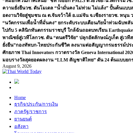
“หมอกควันภาคเหนือ” ชี้ทางออก PM2.5 ด้วยวิจัย–นวัตกรรม
วช.
ความยั่งยืน
วช. ดันโมเดล “น้ำมั่นคง ไม่ท่วม ไม่แล้ง” ปั้นต้นแบบ
อดงานวิจัยสู่ชุมชน ณ ต.จันจว้าใต้ อ.แม่จัน จ.เชียงราย
วช. หนุน 
“นวัตกรรมเพื่อน้ำที่มั่นคง” ยกระดับระบบเตือนภัยน้ำท่วมฉับพล
ไปกับ 5 คลินิกทันตกรรมราชบุรี ใกล้ฉัน
ถอดบทเรียน Earthquake 2
พาณิชย์สู่เวทีโลก
วช. ดัน “ดนตรีวิจัย” ปลุกอัตลักษณ์ภูเก็ต สู่เวท
ยั่งยืน”
กองทัพบก-ไทยประกันชีวิต ลงนามต่อสัญญากรมธรรม์ประกั
ศักยภาพ Thai Innovators กวาดรางวัล Geneva International 202
มอบรางวัลสุดยอดผลงาน “LLM สัญชาติไทย” ดัน 24 ต้นแบบยกระด
August 9, 2026
Home
ธุรกิจ/ประกัน/การเงิน
ภาครัฐ/ราชการ
ยานยนต์
อสังหา