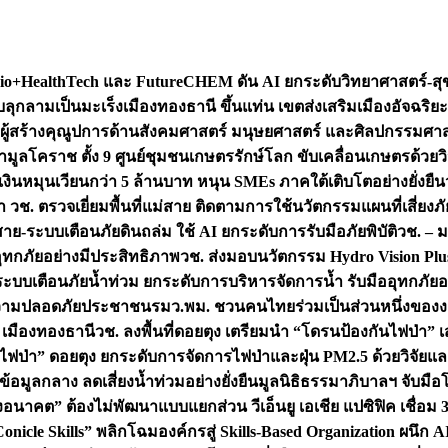
+HealthTech และ FutureCHEM ดัน AI ยกระดับวิทยาศาสตร์-สุข
บลุกลามเป็นมะเร็ง
เมืองทองธานี ขึ้นแท่น เขตส่งเสริมเมืองอัจฉริยะ
่องผู้สร้างคุณูปการด้านสังคมศาสตร์ มนุษยศาสตร์ และศิลปกรรมศ
ำมูลโคราช ตั้ง 9 ศูนย์ชุมชนเกษตรรักษ์โลก ขับเคลื่อนเกษตรด้วย
หมุนเวียนกว่า 5 ล้านบาท หนุน SMEs ภาคใต้เติบโตอย่างยั่งยืน
ำ วช. ตรวจเยี่ยมพื้นที่แม่สาย ติดตามการใช้นวัตกรรมแผนที่เสี่ยง
สาย-ระบบเตือนภัยดินถล่ม ใช้ AI ยกระดับการรับมือภัยพิบัติ
วช. – ม
อุทกภัยอย่างมีประสิทธิภาพ
วช. ส่งมอบนวัตกรรม Hydro Vision Plus
ระบบเตือนภัยน้ำท่วม ยกระดับการบริหารจัดการน้ำ รับมืออุทกภัยอ
มความปลอดภัยประชาชน
รมว.พม. ชวนคนไทยร่วมเป็นส่วนหนึ่งของง
 เมืองทองธานี
วช. ลงพื้นที่ดอยตุง เตรียมนำ “โดรนป้องกันไฟป่
นไฟป่า” ดอยตุง ยกระดับการจัดการไฟป่าและฝุ่น PM2.5 ด้วยวิจัย
อมูลกลาง ลดเสี่ยงน้ำท่วมอย่างยั่งยืน
มูลนิธิธรรมาภิบาลฯ จับม
งอนาคต” ต้องไม่พัฒนาแบบแยกส่วน วีเอ็นยู เอเชีย แปซิฟิค เชื่
“Conicle Skills” พลิกโฉมองค์กรสู่ Skills-Based Organization 