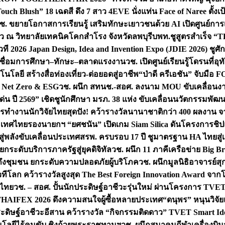
uch Blush” 18 เฉดสี ดึง 7 สาว 4EVE นั่งแท่น Face of Naree ตั้ง
ช. ขยายโอกาสการเรียนรู้ เสริมทักษะเยาวชนด้วย AI เปิดศูนย์การเร
่ยว ณ วิทยาลัยเทคนิคโคกสำโรง จังหวัดลพบุรี
บพท.ชูสูตรสำเร็จ “
ที 2026 Japan Design, Idea and Invention Expo (JDIE 2026) ชูศ
m เชื่อมการศึกษา–ทักษะ–ตลาดแรงงาน
วช. เปิดศูนย์เรียนรู้โดรนที่
โลยี สร้างสื่อท่องเที่ยว-ต่อยอดสู่อาชีพ
“ป่าดี ครีเอชัน” จับมือ 
ค Net Zero & ESG
วช. ผนึก สทนช.-สอศ. ลงนาม MOU ขับเคลื่อนงาน
่น ปี 2569” เชิดชูนักศึกษา มรภ. 38 แห่ง ขับเคลื่อนนวัตกรรมพั
การทำงาน
นักวิจัยไทยสุดปัง! คว้ารางวัลนานาชาติกว่า 400 ผลงาน 
ระเทศไทย
รองนายกฯ “ยศชนัน” เปิดเกม Siam Silica ดันโครงการชิปแห
สู่พลังขับเคลื่อนประเทศ
สรพ. ครบรอบ 17 ปี ชูมาตรฐาน HA ไทยสู่เ
กระดับบริการภาครัฐสู่ยุคดิจิทัล
วช. ผนึก 11 ภาคีเครือข่าย Big Br
ถึงชุมชน ยกระดับความปลอดภัยผู้บริโภค
วช. ผนึกมูลนิธิอาจารย์ส
วทีโลก คว้ารางวัลสูงสุด The Best Foreign Innovation Award จา
ตไทย
วช. – สอศ. ปั้นนักประดิษฐ์อาชีวะรุ่นใหม่ ผ่านโครงการ TVET
THAIFEX 2026 ดึงความสนใจผู้ซื้อหลายประเทศ
“ดนุพร” หนุนวิจัย
ระดิษฐ์อาชีวะอีสาน คว้ารางวัล “กิจกรรมติดดาว” TVET Smart Ide
คโนโลยีไร้คนขับ ชิงถ้วยพระราชทานฯ
วช. ผนึกสมาคมกีฬาเครื่องบิน