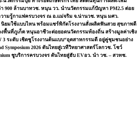
จัย-นวัตกรรมปุ๋ย ทางรอดเกษตรกรไทย ลดต้นทุนการผลิต-เพิ่ม
ว่า 900 ล้านบาท
วช. หนุน วว. นำนวัตกรรมแก้ปัญหา PM2.5 ต่อย
ความรู้กาแฟครบวงจร ณ อ.แม่จริม จ.น่าน
วช. หนุน มศว.
น นิยมใช้แบบไหน พร้อมแชร์พิกัดโรงงานสั่งผลิต
ฟันสวย สุขภาพดี
งพื้นที่ภูเก็ต หนุนอาชีวะต่อยอดนวัตกรรมท้องถิ่น สร้างมูลค่าเชิง
ระดับ เชิดชูโรงงานต้นแบบ“อุตสาหกรรมดี อยู่คู่ชุมชนอย่าง
nd Symposium 2026 ดันไทยสู่เวทีวิทยาศาสตร์โลก
วช. โชว์
ium ชูบริการครบวงจร ดันไทยสู่ฮับ EV
อว. นำ วช. – สวทช.