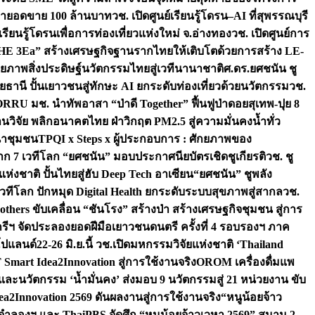
เป้ายอดขาย 100 ล้านบาท
วช. เปิดศูนย์เรียนรู้โดรน–AI ที่สุพรรณบุรี
ียนรู้โดรนเพื่อการท่องเที่ยวแห่งใหม่ จ.อ่างทอง
วช. เปิดศูนย์การ
THE 3Ea” สร้างเศรษฐกิจฐานรากไทยให้เติบโตด้วยการสร้าง LE-
ักยภาพสิ่งประดิษฐ์นวัตกรรมไทยสู่เวทีนานาชาติ
ศ.ดร.ยศชนัน ชู
อุทัยธานี ปั้นเยาวชนสู่ทักษะ AI ยกระดับท่องเที่ยวด้วยนวัตกรรม
วช.
FORRU มช. นำทัพอาสา “ป่าดี Together” ฟื้นฟูป่าดอยสุเทพ-ปุย 8
วิจัย พลิกอนาคตไทย ฝ่าวิกฤต PM2.5 สู่ความมั่นคงน้ำทั่ว
ฒนาชุมชน
TPQI x Steps x ผู้ประกอบการ : ศักยภาพของ
จาก 7 เวทีโลก “ยศชนัน” มอบประกาศนียบัตรเชิดชูเกียรติ
วช. ชู
่งชาติ ปั้นไทยสู่ฮับ Deep Tech อาเซียน
“ยศชนัน” ชูพลัง
วทีโลก ปักหมุด Digital Health ยกระดับระบบสุขภาพสู่สากล
วช.
others ขับเคลื่อน “ชันโรง” สร้างป่า สร้างเศรษฐกิจชุมชน สู่การ
ุกรีฯ จัดประลองยอดฝีมือเยาวชนดนตรี ครั้งที่ 4 รอบรองฯ ภาค
กโปแลนด์
22-26 มิ.ย.นี้ วช.เปิดมหกรรมวิจัยแห่งชาติ ‘Thailand
 Smart Idea2Innovation สู่การใช้งานจริง
OROM เครื่องดื่มแพ
และนวัตกรรม ‘น้ำมั่นคง’ ส่งมอบ 9 นวัตกรรมสู่ 21 หน่วยงาน ขับ
a2Innovation 2569 ดันผลงานสู่การใช้งานจริง
“หนูน้อยจ้าว
จำลองฯ และ ThaiPBS จัดศึก “หนูน้อยจ้าวเวหา 2569” สนาม 2