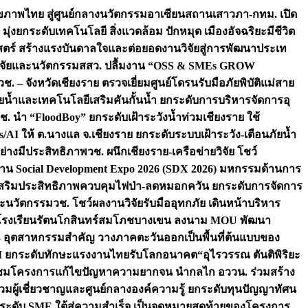
ภาพไทย สู่ศูนย์กลางนวัตกรรมอาเซียน
สถานเสาวภา-กทม. เปิด
 มุ่งยกระดับเทคโนโลยี สิ่งแวดล้อม ปักหมุด เมืองอัจฉริยะมีชีวิต
าสตร์ สร้างแรงบันดาลใจและต่อยอดงานวิจัยสู่การพัฒนาประเท
วิจัยและนวัตกรรม
สสว. ปลื้มงาน “OSS & SMEs GROW
วช. – จังหวัดเชียงราย ตรวจเยี่ยมศูนย์โดรนรับมือภัยพิบัติแม่สาย
ภัยน้ำและเทคโนโลยีเสริมคันกั้นน้ำ ยกระดับการบริหารจัดการอุ
ช. นำ “FloodBoy” ยกระดับเฝ้าระวังน้ำท่วมเชียงราย ใช้
/AI ให้ ต.นางแล จ.เชียงราย ยกระดับระบบเฝ้าระวัง-เตือนภัยน้ำ
ย่างมีประสิทธิภาพ
วช. ผนึกเชียงราย-เครือข่ายวิจัย โชว์
าน Social Development Expo 2026 (SDX 2026) มหกรรมด้านการ
า” เสริมประสิทธิภาพควบคุมไฟป่า-ลดหมอกควัน ยกระดับการจัดการ
และนวัตกรรม
วช. โชว์ผลงานวิจัยรับมืออุทกภัย เดินหน้าบริหาร
ือโรงเรียนรัตนโกสินทร์สมโภชบางเขน ลงนาม MOU พัฒนา
อม 3 อุตสาหกรรมสำคัญ วางภาคตะวันออกเป็นพื้นที่ต้นแบบของ
ผนึก AI ยกระดับทักษะแรงงานไทยรับโลกอนาคต
“อุไรวรรณ ตันติพิริยะ
มชมโครงการแก้ไขปัญหาความยากจน นำกลไก อววน. ร่วมสร้าง
มผู้เชี่ยวชาญและศูนย์กลางองค์ความรู้ ยกระดับทุนปัญญาทัศน
ดับ SME ใต้สู่ความสำเร็จ เป็นจุดหมายสุดท้ายของโครงการ