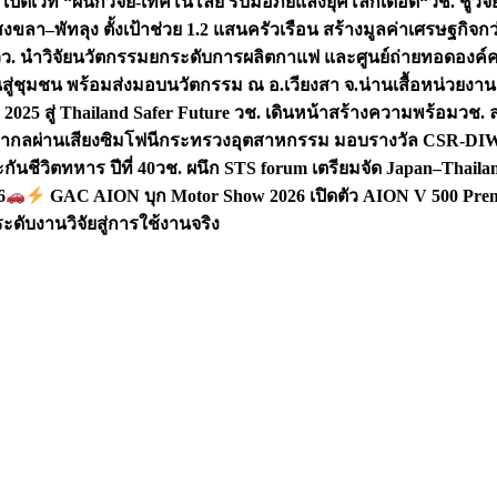
 เปิดเวที “ผนึกวิจัย-เทคโนโลยี รับมือภัยแล้งยุคโลกเดือด“
วช. ชูวิ
สงขลา–พัทลุง ตั้งเป้าช่วย 1.2 แสนครัวเรือน สร้างมูลค่าเศรษฐกิจก
วว. นำวิจัยนวัตกรรมยกระดับการผลิตกาแฟ และศูนย์ถ่ายทอดองค์
ันสู่ชุมชน พร้อมส่งมอบนวัตกรรม ณ อ.เวียงสา จ.น่าน
เสื้อหน่วยงา
025 สู่ Thailand Safer Future วช. เดินหน้าสร้างความพร้อม
วช. ล
ีสากลผ่านเสียงซิมโฟนี
กระทรวงอุตสาหกรรม มอบรางวัล CSR-DIW 3 
นชีวิตทหาร ปีที่ 40
วช. ผนึก STS forum เตรียมจัด Japan–Thaila
6
GAC AION บุก Motor Show 2026 เปิดตัว AION V 500 Prem
ับงานวิจัยสู่การใช้งานจริง