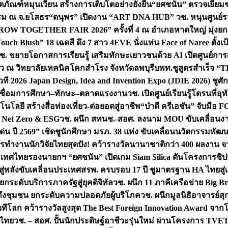
ิตภัณฑ์หมุนเวียน สร้างการเติบโตอย่างยั่งยืน
“ยศชนัน” ตรวจเยี่ย
รรม ณ จ.ยโสธร
“ดนุพร” เปิดงาน “ART DNA HUB” วช. หนุนศูนย์รว
W TOGETHER FAIR 2026” ครั้งที่ 4 ณ อำเภอหาดใหญ่ มุ่งยกระ
uch Blush” 18 เฉดสี ดึง 7 สาว 4EVE นั่งแท่น Face of Naree ตั้ง
ช. ขยายโอกาสการเรียนรู้ เสริมทักษะเยาวชนด้วย AI เปิดศูนย์การเร
่ยว ณ วิทยาลัยเทคนิคโคกสำโรง จังหวัดลพบุรี
บพท.ชูสูตรสำเร็จ “
ที 2026 Japan Design, Idea and Invention Expo (JDIE 2026) ชูศ
m เชื่อมการศึกษา–ทักษะ–ตลาดแรงงาน
วช. เปิดศูนย์เรียนรู้โดรนที่
โลยี สร้างสื่อท่องเที่ยว-ต่อยอดสู่อาชีพ
“ป่าดี ครีเอชัน” จับมือ 
ค Net Zero & ESG
วช. ผนึก สทนช.-สอศ. ลงนาม MOU ขับเคลื่อนงาน
่น ปี 2569” เชิดชูนักศึกษา มรภ. 38 แห่ง ขับเคลื่อนนวัตกรรมพั
การทำงาน
นักวิจัยไทยสุดปัง! คว้ารางวัลนานาชาติกว่า 400 ผลงาน 
ระเทศไทย
รองนายกฯ “ยศชนัน” เปิดเกม Siam Silica ดันโครงการชิปแห
สู่พลังขับเคลื่อนประเทศ
สรพ. ครบรอบ 17 ปี ชูมาตรฐาน HA ไทยสู่เ
กระดับบริการภาครัฐสู่ยุคดิจิทัล
วช. ผนึก 11 ภาคีเครือข่าย Big Br
ถึงชุมชน ยกระดับความปลอดภัยผู้บริโภค
วช. ผนึกมูลนิธิอาจารย์ส
วทีโลก คว้ารางวัลสูงสุด The Best Foreign Innovation Award จา
ตไทย
วช. – สอศ. ปั้นนักประดิษฐ์อาชีวะรุ่นใหม่ ผ่านโครงการ TVET