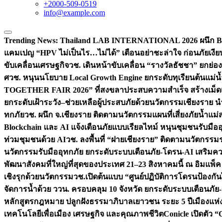
+2000-509-0519
info@example.com
Trending News:
Thailand LAB INTERNATIONAL 2026 ผนึก Bio
แคมเปญ “HPV ไม่เป็นไร…ไม่ได้” เตือนอย่าชะล่าใจ ก่อนภัยเงีย
ขับเคลื่อนเศรษฐกิจ
วช. เดินหน้าขับเคลื่อน “รางวัลธัชชา” ยกย
ศ
วช. หนุนนโยบาย Local Growth Engine ยกระดับทุเรียนต้นแม่น้
TOGETHER FAIR 2026” ที่สงขลาประสบความสำเร็จ สร้างเม็ดเงิน
ยกระดับเฝ้าระวัง–ช่วยเหลือผู้ประสบภัยด้วยนวัตกรรม
เชียงราย น
ทกภัย
วช. ผนึก จ.เชียงราย ติดตามนวัตกรรมแผนที่เสี่ยงภัยน้ำแม่
Blockchain และ AI แจ้งเตือนภัยแบบเรียลไทม์ หนุนชุมชนรับมือ
ท่วมชุมชนด้วย AI
วช. ลงพื้นที่ “ฝายเชียงราย” ติดตามนวัตกรรม
นวัตกรรมรับมืออุทกภัย ยกระดับระบบเตือนภัย-โดรน-AI เสริ
พัฒนาสังคมที่ใหญ่ที่สุดของประเทศ 21–23 สิงหาคมนี้ ณ อิมแพ็ค
เชิงรุกด้วยนวัตกรรม
วช.เปิดต้นแบบ “ศูนย์ปฏิบัติการโดรนป้องกั
จัดการน้ำด้วย ววน. ครอบคลุม 10 จังหวัด ยกระดับระบบเตือนภัย-ข้
หลักสูตรกฎหมาย ปลูกฝังธรรมาภิบาลเยาวชน ระยะ 5 ปี
เมืองแห่
เทคโนโลยีเพื่อเมือง เศรษฐกิจ และคุณภาพชีวิต
Conicle เปิดตัว 