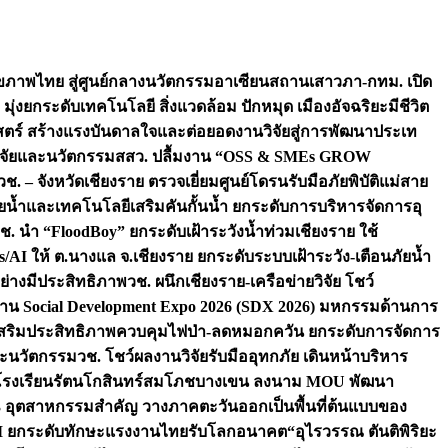
ภาพไทย สู่ศูนย์กลางนวัตกรรมอาเซียน
สถานเสาวภา-กทม. เปิด
 มุ่งยกระดับเทคโนโลยี สิ่งแวดล้อม ปักหมุด เมืองอัจฉริยะมีชีวิต
าสตร์ สร้างแรงบันดาลใจและต่อยอดงานวิจัยสู่การพัฒนาประเท
วิจัยและนวัตกรรม
สสว. ปลื้มงาน “OSS & SMEs GROW
วช. – จังหวัดเชียงราย ตรวจเยี่ยมศูนย์โดรนรับมือภัยพิบัติแม่สาย
ภัยน้ำและเทคโนโลยีเสริมคันกั้นน้ำ ยกระดับการบริหารจัดการอุ
ช. นำ “FloodBoy” ยกระดับเฝ้าระวังน้ำท่วมเชียงราย ใช้
/AI ให้ ต.นางแล จ.เชียงราย ยกระดับระบบเฝ้าระวัง-เตือนภัยน้ำ
ย่างมีประสิทธิภาพ
วช. ผนึกเชียงราย-เครือข่ายวิจัย โชว์
าน Social Development Expo 2026 (SDX 2026) มหกรรมด้านการ
า” เสริมประสิทธิภาพควบคุมไฟป่า-ลดหมอกควัน ยกระดับการจัดการ
และนวัตกรรม
วช. โชว์ผลงานวิจัยรับมืออุทกภัย เดินหน้าบริหาร
ือโรงเรียนรัตนโกสินทร์สมโภชบางเขน ลงนาม MOU พัฒนา
อม 3 อุตสาหกรรมสำคัญ วางภาคตะวันออกเป็นพื้นที่ต้นแบบของ
ผนึก AI ยกระดับทักษะแรงงานไทยรับโลกอนาคต
“อุไรวรรณ ตันติพิริยะ