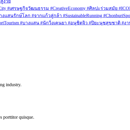
สูงวัย
rCity #เศรษฐกิจวัฒนธรรม #CreativeEconomy #ศิลปะร่วมสมัย #IC
งแสนรักษ์โลก #จากแก้วสู่กล้า #SustainableRunning #ChonburiSpor
Tourism #บางแสน #นักวิ่งเคนยา #อนุชิตจิว #ปิยะนุชสุขชาติ #งาน
ng industry.
s porttitor quisque.