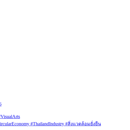
6
isualArts
arEconomy #ThailandIndustry #สิ่งแวดล้อมยั่งยืน