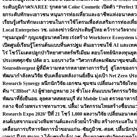
ระดับภูมิภาค
NAREE รุกตลาด Color Cosmetic เปิดตัว “Perfect To
ยกระดับทักษะเยาวชน หนุนการท่องเที่ยวและอาชีพแห่งอนาคต
ว
เรียนรู้เสริมทักษะเยาวชนในการใช้โดรนเพื่อส่งเสริมการท่องเที
Local Enterprises
วช. แถลงข่าวนักประดิษฐ์ไทย คว้ารางวัลจากเว
“ทุนมนุษย์” กุญแจสู่อนาคตไทย เร่งสร้าง Workforce Ecosyste
เปิดศูนย์เรียนรู้โดรนต้นแบบที่นครปฐม ดันเยาวชนใช้ AI และเทคโน
ไร่ โชว์โมเดลปลูกป่าวิทยาศาสตร์พรีเมียม ตอบโจทย์นักลงทุนยุ
ประเทศ
ศุภชัย ปลัด อว. มอบรางวัล “วิศวกรสังคมพัฒนาชุมชนดีเด
Neurodivergent ผู้ที่มีความหลากหลายทางการรับรู้ สู่โลกของ
พัฒนากำลังคนวิจัย ขับเคลื่อนพลังงานยั่งยืน มุ่งเป้า Net Zero ป
Research Synergy ผนึกนักวิจัย-เอกชน-ชุมชน เปลี่ยนงานวิจัยไทย
ดัน “CIBbot” AI ผู้ช่วยกฎหมาย 24 ชั่วโมง ต้นแบบนวัตกรรมวิจัยย
พัฒนาที่ยั่งยืน
อย. ลุยตลาดสดธนบุรี ส่ง Mobile Unit ตรวจอาหาร
กลาง ชิงถ้วยพระราชทานฯ
วช. ปลื้ม! นวัตกรรมไทยสร้างชื่อบนเ
Research Expo 2026’ ปีที่ 21 โชว์ 1,000 ผลงานวิจัย เปลี่ยนอนาค
ลนต์เบสจากมะม่วงหิมพานต์และกล้วยน้ำว้าดิบ สร้างกระแสใน 
เคลื่อนการบริหารจัดการน้ำขอนแก่น–ชัยภูมิ
วช.-สอศ. ปลื้มนักป
เวหา” ปี 69 สนาม 2 ได้แชมป์แล้ว! วช. ปั้นเยาวชนสู่นวัตกรเท