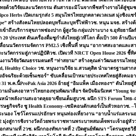
ทยด้วยวิจัยและนวัตกรรม ดันสารอะมิโนจากพืชสร้างรายได้สู่ชุม
ipco Herbs เปิดเกมรุกส่ง 5 สมุนไพรไทยบุกตลาดเวลเนส มุ่งชิงแช
ape” สร้างสังคมไทยปลอดบุหรี่และบุหรี่ไฟฟ้า
วช. หนุน มจธ. สร้างต้
ข้าถึงบริการสุขภาพช่องปาก ผู้สูงวัย-กลุ่มเปราะบาง จ.อุทัยธานี
ผน
20 ประเทศ ดันเครื่องดื่มชูกำลังไทยสู่เวทีโลก ตั้งเป้า 500 ล้านปีแ
คลื่อนนวัตกรรมจัดการ PM2.5 เชิงพื้นที่ หนุน “อากาศสะอาดและสา
นวัตกรรมสู่ภาคปฏิบัติ
วช. เปิดเวที NRCT Open House 2026 ชี้ทิ
นงานวิจัยวัฒนธรรมดนตรี “ท่าสยาม” สร้างคุณค่าวัฒนธรรมไทยส
 Healthy Choice
วช. หนุนงานวิจัย ม.สวนดุสิต นำมาตรฐานสาก
งอัจฉริยะด้วยเซ็นเซอร์” ขับเคลื่อนเป้าหมายประเทศไทยสู่สังคมอ
 31 พ.ค.นี้
ProPak Asia 2026 ย้ายสู่ “อิมแพ็ค เมืองทองฯ” ดันไทยสู
ู่ความมั่นคงอาหารไทย
กองทุนพัฒนาสื่อฯ จัดปัจฉิมนิเทศ “Young จะ
หน้าพลังงานสะอาดลุยอาเซียนเต็มสูบ
วช. ผนึก STS Forum ไทย–ญี่
่เศรษฐกิจจริง ชู Health Economy–เซมิคอนดักเตอร์เป็นหัวหอก
วช. –
อระนอง โชว์โดรนแปรอักษร หนุนท่องเที่ยวงาน “อาบน้ำแร่แลระนอ
มุ่งสู่การชิงรางวัลถ้วยพระราชทานพระบาทสมเด็จพระเจ้าอยู่หัว
อกสนามที่ 2
วช. ผนึกกองทัพภาคที่ 2 เปิดศูนย์พัฒนา “โดรนยุทธว