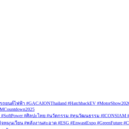
รถยนต์ไฟฟ้า #GACAIONThailand #HatchbackEV #MotorShow202
AMCountdown2025
SoftPower #ศิลปะไทย #นวัตกรรม #ทุนวัฒนธรรม #ICONSIAM #V
หมุนเวียน #พลังงานสะอาด #ESG #EnwastExpo #GreenFuture #Circul