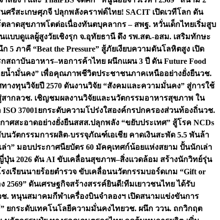
ชนศรีสะเกษ
ศุภจี ปลุกพลังคราฟต์ไทย! SACIT เปิดเวทีโลก ดัน
ร์ตลาดสุขภาพโตต่อเนื่อง
ทันตบุคลากร – สพฐ. หวั่นเด็กไทยเริ่มสูบ
นแบบดูแลผู้สูงวัยเชิงรุก จ.อุทัยธานี ดึง รพ.สต.-อสม. เสริมทักษะ
ึก 5 ภาคี “Beat the Pressure” สู้ภัยเงียบความดันโลหิตสูง เปิด
รก
สถาบันอาหาร–หอการค้าไทย ผนึกแผน 3 ปี ดัน Future Food
ยน้ำมั่นคง” เพื่อคุณภาพชีวิตประชาชนภาคเหนืออย่างยั่งยืน
วช.
ศทางทุนวิจัยปี 2570 ดันงานวิจัย “สังคมและความมั่นคง” สู่การใช้
ู่สากล
วช. เชิญชมผลงานวิจัยและนวัตกรรมอาหารสุขภาพ ใน
ล ISO 37001ยกระดับความโปร่งใสองค์กรปกครองส่วนท้องถิ่น
วช.
ากาศสะอาดอย่างยั่งยืน
สสส.ปลุกพลัง “ขยับประเทศ” สู้โรค NCDs
่ฮับนวัตกรรมการผลิต-บรรจุภัณฑ์เอเชีย คาดเงินสะพัด 5.5 พันล้า
เล่า” มอบประกาศนียบัตร 60 มัคคุเทศก์น้อยแห่งสยาม ปั้นนักเล่า
ปุ่น 2026 ดัน AI ขับเคลื่อนสุขภาพ–สิ่งแวดล้อม สร้างนักวิทย์รุ่น
โรงเรียนนายร้อยตำรวจ ขับเคลื่อนนวัตกรรมบอร์ดเกม “Gift or
ง 2569” ดันเศรษฐกิจสร้างสรรค์
ยินดี!ทีมเยาวชนไทย ได้รับ
วช. หนุนสมาคมกีฬาเครื่องบินจำลองฯ เปิดสนามแข่งขันการ
ิธี” ยกระดับเทคโนโลยีความมั่นคงไทย
วช. ผนึก ววน. ถกวิกฤต