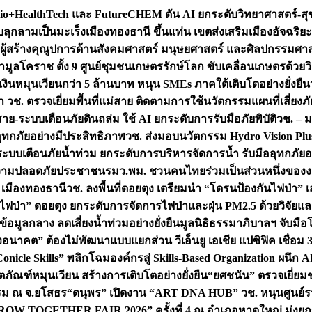
+HealthTech และ FutureCHEM ดัน AI ยกระดับวิทยาศาสตร์-สุข
บลุกลามเป็นมะเร็ง
เมืองทองธานี ขึ้นแท่น เขตส่งเสริมเมืองอัจฉริยะ
่องผู้สร้างคุณูปการด้านสังคมศาสตร์ มนุษยศาสตร์ และศิลปกรรมศ
ำมูลโคราช ตั้ง 9 ศูนย์ชุมชนเกษตรรักษ์โลก ขับเคลื่อนเกษตรด้วย
หมุนเวียนกว่า 5 ล้านบาท หนุน SMEs ภาคใต้เติบโตอย่างยั่งยืน
ำ วช. ตรวจเยี่ยมพื้นที่แม่สาย ติดตามการใช้นวัตกรรมแผนที่เสี่ยง
สาย-ระบบเตือนภัยดินถล่ม ใช้ AI ยกระดับการรับมือภัยพิบัติ
วช. – ม
อุทกภัยอย่างมีประสิทธิภาพ
วช. ส่งมอบนวัตกรรม Hydro Vision Plus
ระบบเตือนภัยน้ำท่วม ยกระดับการบริหารจัดการน้ำ รับมืออุทกภัยอ
มความปลอดภัยประชาชน
รมว.พม. ชวนคนไทยร่วมเป็นส่วนหนึ่งของง
 เมืองทองธานี
วช. ลงพื้นที่ดอยตุง เตรียมนำ “โดรนป้องกันไฟป่
นไฟป่า” ดอยตุง ยกระดับการจัดการไฟป่าและฝุ่น PM2.5 ด้วยวิจัย
อมูลกลาง ลดเสี่ยงน้ำท่วมอย่างยั่งยืน
มูลนิธิธรรมาภิบาลฯ จับม
งอนาคต” ต้องไม่พัฒนาแบบแยกส่วน วีเอ็นยู เอเชีย แปซิฟิค เชื่
“Conicle Skills” พลิกโฉมองค์กรสู่ Skills-Based Organization 
ิตภัณฑ์หมุนเวียน สร้างการเติบโตอย่างยั่งยืน
“ยศชนัน” ตรวจเยี่ย
รรม ณ จ.ยโสธร
“ดนุพร” เปิดงาน “ART DNA HUB” วช. หนุนศูนย์รว
W TOGETHER FAIR 2026” ครั้งที่ 4 ณ อำเภอหาดใหญ่ มุ่งยกระ