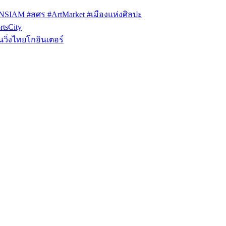
ONSIAM #สศร #ArtMarket #เมืองแห่งศิลปะ
tsCity
วิ่งไทยโกอินเตอร์