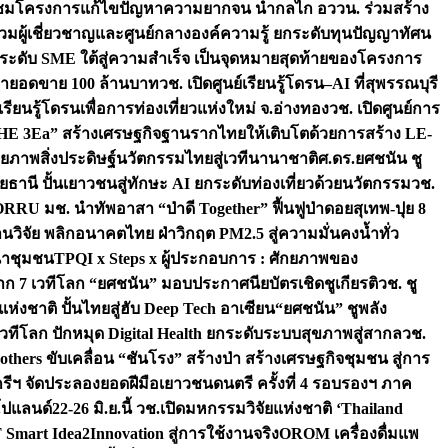
มชมโครงการแก้ไขปัญหาความยากจน นำกลไก อววน. ร่วมสร้าง
มผู้เชี่ยวชาญและศูนย์กลางองค์ความรู้ ยกระดับทุนปัญญาทัศน
ดับ SME ใต้สู่ความสำเร็จ เป็นจุดหมายสุดท้ายของโครงการ
เป้ายอดขาย 100 ล้านบาท
วช. เปิดศูนย์เรียนรู้โดรน–AI ที่สุพรรณบุรี
ียนรู้โดรนเพื่อการท่องเที่ยวแห่งใหม่ จ.อ่างทอง
วช. เปิดศูนย์การ
THE 3Ea” สร้างเศรษฐกิจฐานรากไทยให้เติบโตด้วยการสร้าง LE-
ักยภาพสิ่งประดิษฐ์นวัตกรรมไทยสู่เวทีนานาชาติ
ศ.ดร.ยศชนัน ชู
อุทัยธานี ปั้นเยาวชนสู่ทักษะ AI ยกระดับท่องเที่ยวด้วยนวัตกรรม
วช.
FORRU มช. นำทัพอาสา “ป่าดี Together” ฟื้นฟูป่าดอยสุเทพ-ปุย 8
วิจัย พลิกอนาคตไทย ฝ่าวิกฤต PM2.5 สู่ความมั่นคงน้ำทั่ว
ฒนาชุมชน
TPQI x Steps x ผู้ประกอบการ : ศักยภาพของ
จาก 7 เวทีโลก “ยศชนัน” มอบประกาศนียบัตรเชิดชูเกียรติ
วช. ชู
่งชาติ ปั้นไทยสู่ฮับ Deep Tech อาเซียน
“ยศชนัน” ชูพลัง
วทีโลก ปักหมุด Digital Health ยกระดับระบบสุขภาพสู่สากล
วช.
others ขับเคลื่อน “ชันโรง” สร้างป่า สร้างเศรษฐกิจชุมชน สู่การ
ุกรีฯ จัดประลองยอดฝีมือเยาวชนดนตรี ครั้งที่ 4 รอบรองฯ ภาค
กโปแลนด์
22-26 มิ.ย.นี้ วช.เปิดมหกรรมวิจัยแห่งชาติ ‘Thailand
 Smart Idea2Innovation สู่การใช้งานจริง
OROM เครื่องดื่มแพ