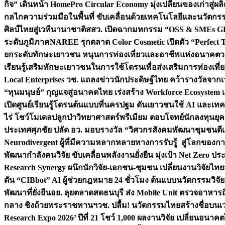
กิจ” เดินหน้า HomePro Circular Economy มุ่งเปลี่ยนของเก่าสู่ผล
กลไกความร่วมมือในพื้นที่ ขับเคลื่อนด้วยเทคโนโลยีและนวัตก
ศิลป์ไทยสู่เวทีนานาชาติ
สสว. เปิดฉากมหกรรม “OSS & SMEs GRO
ระดับภูมิภาค
NAREE รุกตลาด Color Cosmetic เปิดตัว “Perfect To
ยกระดับทักษะเยาวชน หนุนการท่องเที่ยวและอาชีพแห่งอนาคต
ว
เรียนรู้เสริมทักษะเยาวชนในการใช้โดรนเพื่อส่งเสริมการท่องเที
Local Enterprises
วช. แถลงข่าวนักประดิษฐ์ไทย คว้ารางวัลจากเว
“ทุนมนุษย์” กุญแจสู่อนาคตไทย เร่งสร้าง Workforce Ecosyste
เปิดศูนย์เรียนรู้โดรนต้นแบบที่นครปฐม ดันเยาวชนใช้ AI และเทคโน
ไร่ โชว์โมเดลปลูกป่าวิทยาศาสตร์พรีเมียม ตอบโจทย์นักลงทุนยุ
ประเทศ
ศุภชัย ปลัด อว. มอบรางวัล “วิศวกรสังคมพัฒนาชุมชนดีเด
Neurodivergent ผู้ที่มีความหลากหลายทางการรับรู้ สู่โลกของ
พัฒนากำลังคนวิจัย ขับเคลื่อนพลังงานยั่งยืน มุ่งเป้า Net Zero ป
Research Synergy ผนึกนักวิจัย-เอกชน-ชุมชน เปลี่ยนงานวิจัยไทย
ดัน “CIBbot” AI ผู้ช่วยกฎหมาย 24 ชั่วโมง ต้นแบบนวัตกรรมวิจัยย
พัฒนาที่ยั่งยืน
อย. ลุยตลาดสดธนบุรี ส่ง Mobile Unit ตรวจอาหาร
กลาง ชิงถ้วยพระราชทานฯ
วช. ปลื้ม! นวัตกรรมไทยสร้างชื่อบนเ
Research Expo 2026’ ปีที่ 21 โชว์ 1,000 ผลงานวิจัย เปลี่ยนอนาค