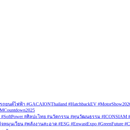
รถยนต์ไฟฟ้า #GACAIONThailand #HatchbackEV #MotorShow202
AMCountdown2025
SoftPower #ศิลปะไทย #นวัตกรรม #ทุนวัฒนธรรม #ICONSIAM #V
หมุนเวียน #พลังงานสะอาด #ESG #EnwastExpo #GreenFuture #Circul