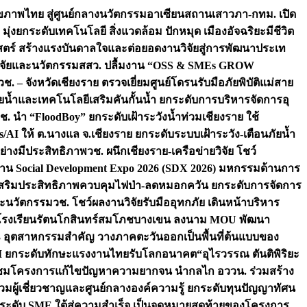
ภาพไทย สู่ศูนย์กลางนวัตกรรมอาเซียน
สถานเสาวภา-กทม. เปิด
 มุ่งยกระดับเทคโนโลยี สิ่งแวดล้อม ปักหมุด เมืองอัจฉริยะมีชีวิต
าสตร์ สร้างแรงบันดาลใจและต่อยอดงานวิจัยสู่การพัฒนาประเท
วิจัยและนวัตกรรม
สสว. ปลื้มงาน “OSS & SMEs GROW
วช. – จังหวัดเชียงราย ตรวจเยี่ยมศูนย์โดรนรับมือภัยพิบัติแม่สาย
ภัยน้ำและเทคโนโลยีเสริมคันกั้นน้ำ ยกระดับการบริหารจัดการอุ
ช. นำ “FloodBoy” ยกระดับเฝ้าระวังน้ำท่วมเชียงราย ใช้
/AI ให้ ต.นางแล จ.เชียงราย ยกระดับระบบเฝ้าระวัง-เตือนภัยน้ำ
ย่างมีประสิทธิภาพ
วช. ผนึกเชียงราย-เครือข่ายวิจัย โชว์
าน Social Development Expo 2026 (SDX 2026) มหกรรมด้านการ
า” เสริมประสิทธิภาพควบคุมไฟป่า-ลดหมอกควัน ยกระดับการจัดการ
และนวัตกรรม
วช. โชว์ผลงานวิจัยรับมืออุทกภัย เดินหน้าบริหาร
ือโรงเรียนรัตนโกสินทร์สมโภชบางเขน ลงนาม MOU พัฒนา
อม 3 อุตสาหกรรมสำคัญ วางภาคตะวันออกเป็นพื้นที่ต้นแบบของ
ผนึก AI ยกระดับทักษะแรงงานไทยรับโลกอนาคต
“อุไรวรรณ ตันติพิริยะ
มชมโครงการแก้ไขปัญหาความยากจน นำกลไก อววน. ร่วมสร้าง
มผู้เชี่ยวชาญและศูนย์กลางองค์ความรู้ ยกระดับทุนปัญญาทัศน
ดับ SME ใต้สู่ความสำเร็จ เป็นจุดหมายสุดท้ายของโครงการ