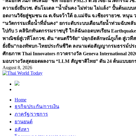
“หมอกควันภาคเหนือ” ชี้ทางออก PM2.5 ด้วยวิจัย–นวัตกรรม
วช.
ความยั่งยืน
วช. ดันโมเดล “น้ำมั่นคง ไม่ท่วม ไม่แล้ง” ปั้นต้นแบบ
อดงานวิจัยสู่ชุมชน ณ ต.จันจว้าใต้ อ.แม่จัน จ.เชียงราย
วช. หนุน 
“นวัตกรรมเพื่อน้ำที่มั่นคง” ยกระดับระบบเตือนภัยน้ำท่วมฉับพล
ไปกับ 5 คลินิกทันตกรรมราชบุรี ใกล้ฉัน
ถอดบทเรียน Earthquake 2
พาณิชย์สู่เวทีโลก
วช. ดัน “ดนตรีวิจัย” ปลุกอัตลักษณ์ภูเก็ต สู่เวท
ยั่งยืน”
กองทัพบก-ไทยประกันชีวิต ลงนามต่อสัญญากรมธรรม์ประกั
ศักยภาพ Thai Innovators กวาดรางวัล Geneva International 202
มอบรางวัลสุดยอดผลงาน “LLM สัญชาติไทย” ดัน 24 ต้นแบบยกระด
August 8, 2026
Home
ธุรกิจ/ประกัน/การเงิน
ภาครัฐ/ราชการ
ยานยนต์
อสังหา