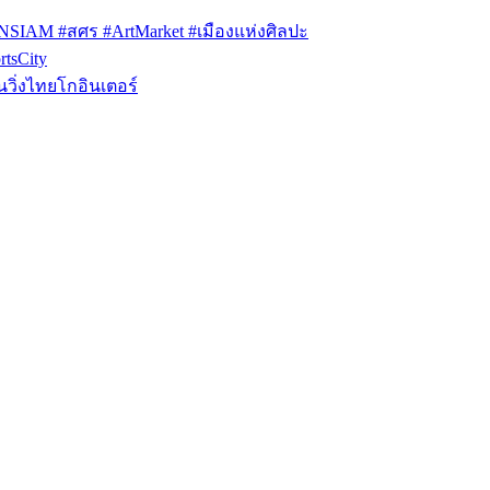
ONSIAM #สศร #ArtMarket #เมืองแห่งศิลปะ
tsCity
วิ่งไทยโกอินเตอร์