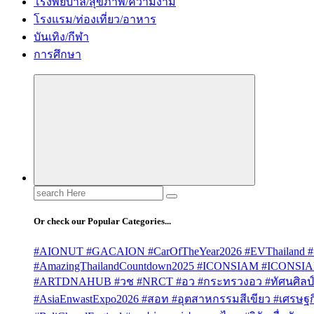
โรงพยบาล/สุขภาพ/ความงาม
โรงแรม/ท่องเที่ยว/อาหาร
บันเทิง/กีฬา
การศึกษา
Search
for:
Or check our Popular Categories...
#AIONUT #GACAION #CarOfTheYear2026 #EVThailand #
#AmazingThailandCountdown2025 #ICONSIAM #ICONSI
#ARTDNAHUB #วช #NRCT #อว #กระทรวงอว #ทัศนศิลป์ #
#AsiaEnwastExpo2026 #สอท #อุตสาหกรรมสีเขียว #เศรษฐกิจ