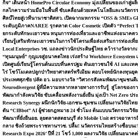
กิจ” เดินหน้า HomePro Circular Economy มุ่งเปลี่ยนของเก่าสู่ผล
กลไกความร่วมมือในพื้นที่ ขับเคลื่อนด้วยเทคโนโลยีและนวัตก
ศิลป์ไทยสู่เวทีนานาชาติ
สสว. เปิดฉากมหกรรม “OSS & SMEs GRO
ระดับภูมิภาค
NAREE รุกตลาด Color Cosmetic เปิดตัว “Perfect To
ยกระดับทักษะเยาวชน หนุนการท่องเที่ยวและอาชีพแห่งอนาคต
ว
เรียนรู้เสริมทักษะเยาวชนในการใช้โดรนเพื่อส่งเสริมการท่องเที
Local Enterprises
วช. แถลงข่าวนักประดิษฐ์ไทย คว้ารางวัลจากเว
“ทุนมนุษย์” กุญแจสู่อนาคตไทย เร่งสร้าง Workforce Ecosyste
เปิดศูนย์เรียนรู้โดรนต้นแบบที่นครปฐม ดันเยาวชนใช้ AI และเทคโน
ไร่ โชว์โมเดลปลูกป่าวิทยาศาสตร์พรีเมียม ตอบโจทย์นักลงทุนยุ
ประเทศ
ศุภชัย ปลัด อว. มอบรางวัล “วิศวกรสังคมพัฒนาชุมชนดีเด
Neurodivergent ผู้ที่มีความหลากหลายทางการรับรู้ สู่โลกของ
พัฒนากำลังคนวิจัย ขับเคลื่อนพลังงานยั่งยืน มุ่งเป้า Net Zero ป
Research Synergy ผนึกนักวิจัย-เอกชน-ชุมชน เปลี่ยนงานวิจัยไทย
ดัน “CIBbot” AI ผู้ช่วยกฎหมาย 24 ชั่วโมง ต้นแบบนวัตกรรมวิจัยย
พัฒนาที่ยั่งยืน
อย. ลุยตลาดสดธนบุรี ส่ง Mobile Unit ตรวจอาหาร
กลาง ชิงถ้วยพระราชทานฯ
วช. ปลื้ม! นวัตกรรมไทยสร้างชื่อบนเ
Research Expo 2026’ ปีที่ 21 โชว์ 1,000 ผลงานวิจัย เปลี่ยนอนาค