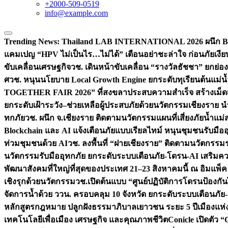
+2000-509-0519
info@example.com
Trending News:
Thailand LAB INTERNATIONAL 2026 ผนึก Bio
แคมเปญ “HPV ไม่เป็นไร…ไม่ได้” เตือนอย่าชะล่าใจ ก่อนภัยเงีย
ขับเคลื่อนเศรษฐกิจ
วช. เดินหน้าขับเคลื่อน “รางวัลธัชชา” ยกย
ศ
วช. หนุนนโยบาย Local Growth Engine ยกระดับทุเรียนต้นแม่น้
TOGETHER FAIR 2026” ที่สงขลาประสบความสำเร็จ สร้างเม็ดเงิน
ยกระดับเฝ้าระวัง–ช่วยเหลือผู้ประสบภัยด้วยนวัตกรรม
เชียงราย น
ทกภัย
วช. ผนึก จ.เชียงราย ติดตามนวัตกรรมแผนที่เสี่ยงภัยน้ำแม่
Blockchain และ AI แจ้งเตือนภัยแบบเรียลไทม์ หนุนชุมชนรับมือ
ท่วมชุมชนด้วย AI
วช. ลงพื้นที่ “ฝายเชียงราย” ติดตามนวัตกรรม
นวัตกรรมรับมืออุทกภัย ยกระดับระบบเตือนภัย-โดรน-AI เสริ
พัฒนาสังคมที่ใหญ่ที่สุดของประเทศ 21–23 สิงหาคมนี้ ณ อิมแพ็ค
เชิงรุกด้วยนวัตกรรม
วช.เปิดต้นแบบ “ศูนย์ปฏิบัติการโดรนป้องกั
จัดการน้ำด้วย ววน. ครอบคลุม 10 จังหวัด ยกระดับระบบเตือนภัย-ข้
หลักสูตรกฎหมาย ปลูกฝังธรรมาภิบาลเยาวชน ระยะ 5 ปี
เมืองแห่
เทคโนโลยีเพื่อเมือง เศรษฐกิจ และคุณภาพชีวิต
Conicle เปิดตัว 