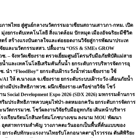
ภาพไทย สู่ศูนย์กลางนวัตกรรมอาเซียน
สถานเสาวภา-กทม. เปิด
 มุ่งยกระดับเทคโนโลยี สิ่งแวดล้อม ปักหมุด เมืองอัจฉริยะมีชีวิต
าสตร์ สร้างแรงบันดาลใจและต่อยอดงานวิจัยสู่การพัฒนาประเท
วิจัยและนวัตกรรม
สสว. ปลื้มงาน “OSS & SMEs GROW
วช. – จังหวัดเชียงราย ตรวจเยี่ยมศูนย์โดรนรับมือภัยพิบัติแม่สาย
ภัยน้ำและเทคโนโลยีเสริมคันกั้นน้ำ ยกระดับการบริหารจัดการอุ
ช. นำ “FloodBoy” ยกระดับเฝ้าระวังน้ำท่วมเชียงราย ใช้
/AI ให้ ต.นางแล จ.เชียงราย ยกระดับระบบเฝ้าระวัง-เตือนภัยน้ำ
ย่างมีประสิทธิภาพ
วช. ผนึกเชียงราย-เครือข่ายวิจัย โชว์
าน Social Development Expo 2026 (SDX 2026) มหกรรมด้านการ
า” เสริมประสิทธิภาพควบคุมไฟป่า-ลดหมอกควัน ยกระดับการจัดการ
และนวัตกรรม
วช. โชว์ผลงานวิจัยรับมืออุทกภัย เดินหน้าบริหาร
ือโรงเรียนรัตนโกสินทร์สมโภชบางเขน ลงนาม MOU พัฒนา
อม 3 อุตสาหกรรมสำคัญ วางภาคตะวันออกเป็นพื้นที่ต้นแบบของ
ผนึก AI ยกระดับทักษะแรงงานไทยรับโลกอนาคต
“อุไรวรรณ ตันติพิริยะ