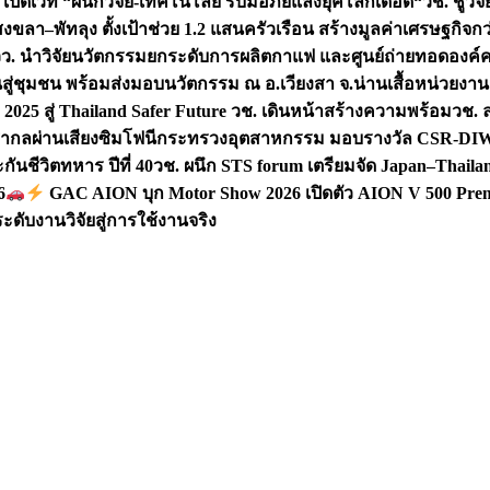
 เปิดเวที “ผนึกวิจัย-เทคโนโลยี รับมือภัยแล้งยุคโลกเดือด“
วช. ชูวิ
สงขลา–พัทลุง ตั้งเป้าช่วย 1.2 แสนครัวเรือน สร้างมูลค่าเศรษฐกิจก
วว. นำวิจัยนวัตกรรมยกระดับการผลิตกาแฟ และศูนย์ถ่ายทอดองค์
ันสู่ชุมชน พร้อมส่งมอบนวัตกรรม ณ อ.เวียงสา จ.น่าน
เสื้อหน่วยงา
025 สู่ Thailand Safer Future วช. เดินหน้าสร้างความพร้อม
วช. ล
ีสากลผ่านเสียงซิมโฟนี
กระทรวงอุตสาหกรรม มอบรางวัล CSR-DIW 3 
นชีวิตทหาร ปีที่ 40
วช. ผนึก STS forum เตรียมจัด Japan–Thaila
6
GAC AION บุก Motor Show 2026 เปิดตัว AION V 500 Prem
ับงานวิจัยสู่การใช้งานจริง