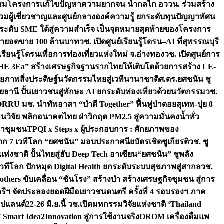
มชมโครงการแก้ไขปัญหาความยากจน นำกลไก อววน. ร่วมสร้าง
มผู้เชี่ยวชาญและศูนย์กลางองค์ความรู้ ยกระดับทุนปัญญาทัศน
ดับ SME ใต้สู่ความสำเร็จ เป็นจุดหมายสุดท้ายของโครงการ
เป้ายอดขาย 100 ล้านบาท
วช. เปิดศูนย์เรียนรู้โดรน–AI ที่สุพรรณบุรี
ียนรู้โดรนเพื่อการท่องเที่ยวแห่งใหม่ จ.อ่างทอง
วช. เปิดศูนย์การ
THE 3Ea” สร้างเศรษฐกิจฐานรากไทยให้เติบโตด้วยการสร้าง LE-
ักยภาพสิ่งประดิษฐ์นวัตกรรมไทยสู่เวทีนานาชาติ
ศ.ดร.ยศชนัน ชู
อุทัยธานี ปั้นเยาวชนสู่ทักษะ AI ยกระดับท่องเที่ยวด้วยนวัตกรรม
วช.
FORRU มช. นำทัพอาสา “ป่าดี Together” ฟื้นฟูป่าดอยสุเทพ-ปุย 8
วิจัย พลิกอนาคตไทย ฝ่าวิกฤต PM2.5 สู่ความมั่นคงน้ำทั่ว
ฒนาชุมชน
TPQI x Steps x ผู้ประกอบการ : ศักยภาพของ
จาก 7 เวทีโลก “ยศชนัน” มอบประกาศนียบัตรเชิดชูเกียรติ
วช. ชู
่งชาติ ปั้นไทยสู่ฮับ Deep Tech อาเซียน
“ยศชนัน” ชูพลัง
วทีโลก ปักหมุด Digital Health ยกระดับระบบสุขภาพสู่สากล
วช.
others ขับเคลื่อน “ชันโรง” สร้างป่า สร้างเศรษฐกิจชุมชน สู่การ
ุกรีฯ จัดประลองยอดฝีมือเยาวชนดนตรี ครั้งที่ 4 รอบรองฯ ภาค
กโปแลนด์
22-26 มิ.ย.นี้ วช.เปิดมหกรรมวิจัยแห่งชาติ ‘Thailand
 Smart Idea2Innovation สู่การใช้งานจริง
OROM เครื่องดื่มแพ