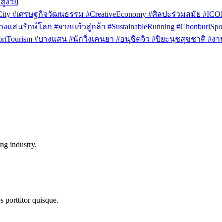
สูงวัย
rCity #เศรษฐกิจวัฒนธรรม #CreativeEconomy #ศิลปะร่วมสมัย #IC
งแสนรักษ์โลก #จากแก้วสู่กล้า #SustainableRunning #ChonburiSpor
Tourism #บางแสน #นักวิ่งเคนยา #อนุชิตจิว #ปิยะนุชสุขชาติ #งาน
ng industry.
s porttitor quisque.