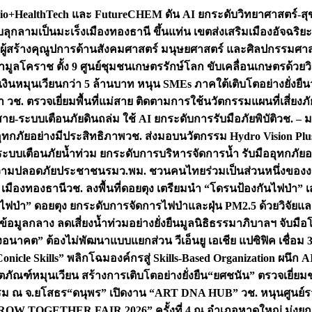
+HealthTech และ FutureCHEM ดัน AI ยกระดับวิทยาศาสตร์-สุข
บลุกลามเป็นมะเร็ง
เมืองทองธานี ขึ้นแท่น เขตส่งเสริมเมืองอัจฉริยะ
่องผู้สร้างคุณูปการด้านสังคมศาสตร์ มนุษยศาสตร์ และศิลปกรรมศ
ำมูลโคราช ตั้ง 9 ศูนย์ชุมชนเกษตรรักษ์โลก ขับเคลื่อนเกษตรด้วย
หมุนเวียนกว่า 5 ล้านบาท หนุน SMEs ภาคใต้เติบโตอย่างยั่งยืน
ำ วช. ตรวจเยี่ยมพื้นที่แม่สาย ติดตามการใช้นวัตกรรมแผนที่เสี่ยง
สาย-ระบบเตือนภัยดินถล่ม ใช้ AI ยกระดับการรับมือภัยพิบัติ
วช. – ม
อุทกภัยอย่างมีประสิทธิภาพ
วช. ส่งมอบนวัตกรรม Hydro Vision Plus
ระบบเตือนภัยน้ำท่วม ยกระดับการบริหารจัดการน้ำ รับมืออุทกภัยอ
มความปลอดภัยประชาชน
รมว.พม. ชวนคนไทยร่วมเป็นส่วนหนึ่งของง
 เมืองทองธานี
วช. ลงพื้นที่ดอยตุง เตรียมนำ “โดรนป้องกันไฟป่
นไฟป่า” ดอยตุง ยกระดับการจัดการไฟป่าและฝุ่น PM2.5 ด้วยวิจัย
อมูลกลาง ลดเสี่ยงน้ำท่วมอย่างยั่งยืน
มูลนิธิธรรมาภิบาลฯ จับม
งอนาคต” ต้องไม่พัฒนาแบบแยกส่วน วีเอ็นยู เอเชีย แปซิฟิค เชื่
“Conicle Skills” พลิกโฉมองค์กรสู่ Skills-Based Organization 
ิตภัณฑ์หมุนเวียน สร้างการเติบโตอย่างยั่งยืน
“ยศชนัน” ตรวจเยี่ย
รรม ณ จ.ยโสธร
“ดนุพร” เปิดงาน “ART DNA HUB” วช. หนุนศูนย์รว
W TOGETHER FAIR 2026” ครั้งที่ 4 ณ อำเภอหาดใหญ่ มุ่งยกระ