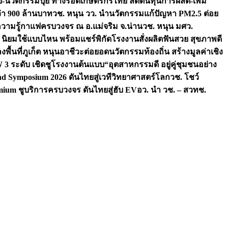
จัย-นวัตกรรมปุ๋ย ทางรอดเกษตรกรไทย ลดต้นทุนการผลิต-เพิ่ม
ว่า 900 ล้านบาท
วช. หนุน วว. นำนวัตกรรมแก้ปัญหา PM2.5 ต่อย
ความรู้กาแฟครบวงจร ณ อ.แม่จริม จ.น่าน
วช. หนุน มศว.
น นิยมใช้แบบไหน พร้อมแชร์พิกัดโรงงานสั่งผลิต
ฟันสวย สุขภาพดี
งพื้นที่ภูเก็ต หนุนอาชีวะต่อยอดนวัตกรรมท้องถิ่น สร้างมูลค่าเชิง
ระดับ เชิดชูโรงงานต้นแบบ“อุตสาหกรรมดี อยู่คู่ชุมชนอย่าง
nd Symposium 2026 ดันไทยสู่เวทีวิทยาศาสตร์โลก
วช. โชว์
ium ชูบริการครบวงจร ดันไทยสู่ฮับ EV
อว. นำ วช. – สวทช.