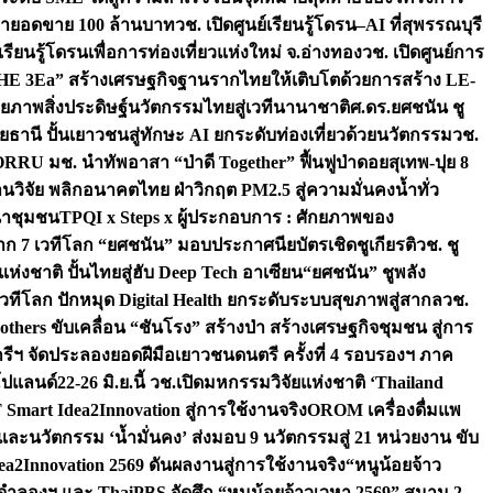
เป้ายอดขาย 100 ล้านบาท
วช. เปิดศูนย์เรียนรู้โดรน–AI ที่สุพรรณบุรี
ียนรู้โดรนเพื่อการท่องเที่ยวแห่งใหม่ จ.อ่างทอง
วช. เปิดศูนย์การ
THE 3Ea” สร้างเศรษฐกิจฐานรากไทยให้เติบโตด้วยการสร้าง LE-
ักยภาพสิ่งประดิษฐ์นวัตกรรมไทยสู่เวทีนานาชาติ
ศ.ดร.ยศชนัน ชู
อุทัยธานี ปั้นเยาวชนสู่ทักษะ AI ยกระดับท่องเที่ยวด้วยนวัตกรรม
วช.
FORRU มช. นำทัพอาสา “ป่าดี Together” ฟื้นฟูป่าดอยสุเทพ-ปุย 8
วิจัย พลิกอนาคตไทย ฝ่าวิกฤต PM2.5 สู่ความมั่นคงน้ำทั่ว
ฒนาชุมชน
TPQI x Steps x ผู้ประกอบการ : ศักยภาพของ
จาก 7 เวทีโลก “ยศชนัน” มอบประกาศนียบัตรเชิดชูเกียรติ
วช. ชู
่งชาติ ปั้นไทยสู่ฮับ Deep Tech อาเซียน
“ยศชนัน” ชูพลัง
วทีโลก ปักหมุด Digital Health ยกระดับระบบสุขภาพสู่สากล
วช.
others ขับเคลื่อน “ชันโรง” สร้างป่า สร้างเศรษฐกิจชุมชน สู่การ
ุกรีฯ จัดประลองยอดฝีมือเยาวชนดนตรี ครั้งที่ 4 รอบรองฯ ภาค
กโปแลนด์
22-26 มิ.ย.นี้ วช.เปิดมหกรรมวิจัยแห่งชาติ ‘Thailand
 Smart Idea2Innovation สู่การใช้งานจริง
OROM เครื่องดื่มแพ
และนวัตกรรม ‘น้ำมั่นคง’ ส่งมอบ 9 นวัตกรรมสู่ 21 หน่วยงาน ขับ
a2Innovation 2569 ดันผลงานสู่การใช้งานจริง
“หนูน้อยจ้าว
จำลองฯ และ ThaiPBS จัดศึก “หนูน้อยจ้าวเวหา 2569” สนาม 2