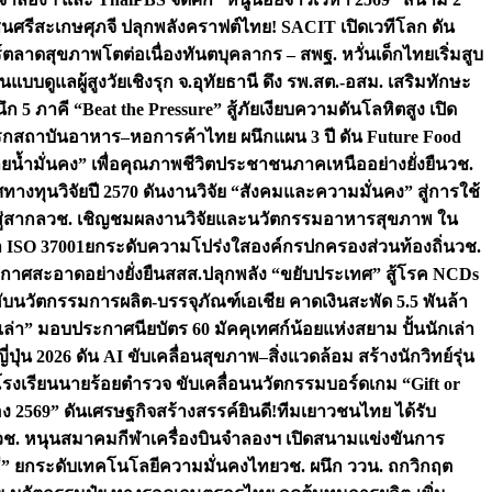
ชนศรีสะเกษ
ศุภจี ปลุกพลังคราฟต์ไทย! SACIT เปิดเวทีโลก ดัน
ร์ตลาดสุขภาพโตต่อเนื่อง
ทันตบุคลากร – สพฐ. หวั่นเด็กไทยเริ่มสูบ
นแบบดูแลผู้สูงวัยเชิงรุก จ.อุทัยธานี ดึง รพ.สต.-อสม. เสริมทักษะ
ึก 5 ภาคี “Beat the Pressure” สู้ภัยเงียบความดันโลหิตสูง เปิด
รก
สถาบันอาหาร–หอการค้าไทย ผนึกแผน 3 ปี ดัน Future Food
ยน้ำมั่นคง” เพื่อคุณภาพชีวิตประชาชนภาคเหนืออย่างยั่งยืน
วช.
ศทางทุนวิจัยปี 2570 ดันงานวิจัย “สังคมและความมั่นคง” สู่การใช้
ู่สากล
วช. เชิญชมผลงานวิจัยและนวัตกรรมอาหารสุขภาพ ใน
ล ISO 37001ยกระดับความโปร่งใสองค์กรปกครองส่วนท้องถิ่น
วช.
ากาศสะอาดอย่างยั่งยืน
สสส.ปลุกพลัง “ขยับประเทศ” สู้โรค NCDs
่ฮับนวัตกรรมการผลิต-บรรจุภัณฑ์เอเชีย คาดเงินสะพัด 5.5 พันล้า
เล่า” มอบประกาศนียบัตร 60 มัคคุเทศก์น้อยแห่งสยาม ปั้นนักเล่า
ปุ่น 2026 ดัน AI ขับเคลื่อนสุขภาพ–สิ่งแวดล้อม สร้างนักวิทย์รุ่น
โรงเรียนนายร้อยตำรวจ ขับเคลื่อนนวัตกรรมบอร์ดเกม “Gift or
ง 2569” ดันเศรษฐกิจสร้างสรรค์
ยินดี!ทีมเยาวชนไทย ได้รับ
วช. หนุนสมาคมกีฬาเครื่องบินจำลองฯ เปิดสนามแข่งขันการ
ิธี” ยกระดับเทคโนโลยีความมั่นคงไทย
วช. ผนึก ววน. ถกวิกฤต