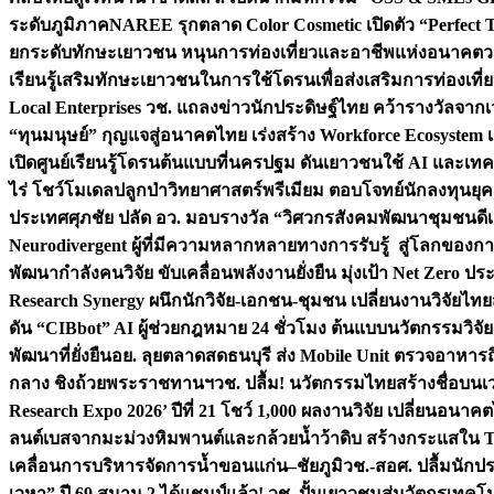
ระดับภูมิภาค
NAREE รุกตลาด Color Cosmetic เปิดตัว “Perfect To
ยกระดับทักษะเยาวชน หนุนการท่องเที่ยวและอาชีพแห่งอนาคต
ว
เรียนรู้เสริมทักษะเยาวชนในการใช้โดรนเพื่อส่งเสริมการท่องเที
Local Enterprises
วช. แถลงข่าวนักประดิษฐ์ไทย คว้ารางวัลจากเว
“ทุนมนุษย์” กุญแจสู่อนาคตไทย เร่งสร้าง Workforce Ecosyste
เปิดศูนย์เรียนรู้โดรนต้นแบบที่นครปฐม ดันเยาวชนใช้ AI และเทคโน
ไร่ โชว์โมเดลปลูกป่าวิทยาศาสตร์พรีเมียม ตอบโจทย์นักลงทุนยุ
ประเทศ
ศุภชัย ปลัด อว. มอบรางวัล “วิศวกรสังคมพัฒนาชุมชนดีเด
Neurodivergent ผู้ที่มีความหลากหลายทางการรับรู้ สู่โลกของ
พัฒนากำลังคนวิจัย ขับเคลื่อนพลังงานยั่งยืน มุ่งเป้า Net Zero ป
Research Synergy ผนึกนักวิจัย-เอกชน-ชุมชน เปลี่ยนงานวิจัยไทย
ดัน “CIBbot” AI ผู้ช่วยกฎหมาย 24 ชั่วโมง ต้นแบบนวัตกรรมวิจัยย
พัฒนาที่ยั่งยืน
อย. ลุยตลาดสดธนบุรี ส่ง Mobile Unit ตรวจอาหาร
กลาง ชิงถ้วยพระราชทานฯ
วช. ปลื้ม! นวัตกรรมไทยสร้างชื่อบนเ
Research Expo 2026’ ปีที่ 21 โชว์ 1,000 ผลงานวิจัย เปลี่ยนอนาค
ลนต์เบสจากมะม่วงหิมพานต์และกล้วยน้ำว้าดิบ สร้างกระแสใน 
เคลื่อนการบริหารจัดการน้ำขอนแก่น–ชัยภูมิ
วช.-สอศ. ปลื้มนักป
เวหา” ปี 69 สนาม 2 ได้แชมป์แล้ว! วช. ปั้นเยาวชนสู่นวัตกรเท