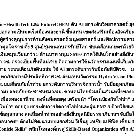
+HealthTech และ FutureCHEM ดัน AI ยกระดับวิทยาศาสตร์-สุข
บลุกลามเป็นมะเร็ง
เมืองทองธานี ขึ้นแท่น เขตส่งเสริมเมืองอัจฉริยะ
่องผู้สร้างคุณูปการด้านสังคมศาสตร์ มนุษยศาสตร์ และศิลปกรรมศ
ำมูลโคราช ตั้ง 9 ศูนย์ชุมชนเกษตรรักษ์โลก ขับเคลื่อนเกษตรด้วย
หมุนเวียนกว่า 5 ล้านบาท หนุน SMEs ภาคใต้เติบโตอย่างยั่งยืน
ำ วช. ตรวจเยี่ยมพื้นที่แม่สาย ติดตามการใช้นวัตกรรมแผนที่เสี่ยง
สาย-ระบบเตือนภัยดินถล่ม ใช้ AI ยกระดับการรับมือภัยพิบัติ
วช. – ม
อุทกภัยอย่างมีประสิทธิภาพ
วช. ส่งมอบนวัตกรรม Hydro Vision Plus
ระบบเตือนภัยน้ำท่วม ยกระดับการบริหารจัดการน้ำ รับมืออุทกภัยอ
มความปลอดภัยประชาชน
รมว.พม. ชวนคนไทยร่วมเป็นส่วนหนึ่งของง
 เมืองทองธานี
วช. ลงพื้นที่ดอยตุง เตรียมนำ “โดรนป้องกันไฟป่
นไฟป่า” ดอยตุง ยกระดับการจัดการไฟป่าและฝุ่น PM2.5 ด้วยวิจัย
อมูลกลาง ลดเสี่ยงน้ำท่วมอย่างยั่งยืน
มูลนิธิธรรมาภิบาลฯ จับม
งอนาคต” ต้องไม่พัฒนาแบบแยกส่วน วีเอ็นยู เอเชีย แปซิฟิค เชื่
“Conicle Skills” พลิกโฉมองค์กรสู่ Skills-Based Organization 