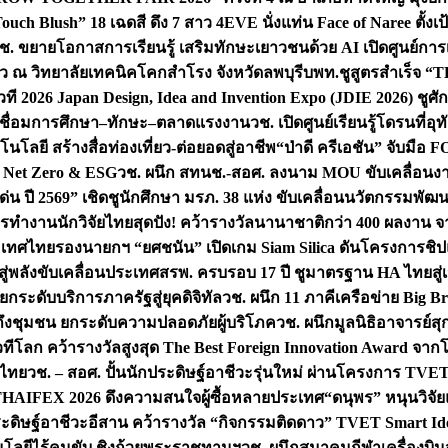
uch Blush” 18 เฉดสี ดึง 7 สาว 4EVE นั่งแท่น Face of Naree ตั้ง
ช. ขยายโอกาสการเรียนรู้ เสริมทักษะเยาวชนด้วย AI เปิดศูนย์การเร
่ยว ณ วิทยาลัยเทคนิคโคกสำโรง จังหวัดลพบุรี
บพท.ชูสูตรสำเร็จ “
ที 2026 Japan Design, Idea and Invention Expo (JDIE 2026) ชูศ
m เชื่อมการศึกษา–ทักษะ–ตลาดแรงงาน
วช. เปิดศูนย์เรียนรู้โดรนที่
โลยี สร้างสื่อท่องเที่ยว-ต่อยอดสู่อาชีพ
“ป่าดี ครีเอชัน” จับมือ 
ค Net Zero & ESG
วช. ผนึก สทนช.-สอศ. ลงนาม MOU ขับเคลื่อนงาน
่น ปี 2569” เชิดชูนักศึกษา มรภ. 38 แห่ง ขับเคลื่อนนวัตกรรมพั
การทำงาน
นักวิจัยไทยสุดปัง! คว้ารางวัลนานาชาติกว่า 400 ผลงาน 
ระเทศไทย
รองนายกฯ “ยศชนัน” เปิดเกม Siam Silica ดันโครงการชิปแห
สู่พลังขับเคลื่อนประเทศ
สรพ. ครบรอบ 17 ปี ชูมาตรฐาน HA ไทยสู่เ
กระดับบริการภาครัฐสู่ยุคดิจิทัล
วช. ผนึก 11 ภาคีเครือข่าย Big Br
ถึงชุมชน ยกระดับความปลอดภัยผู้บริโภค
วช. ผนึกมูลนิธิอาจารย์ส
วทีโลก คว้ารางวัลสูงสุด The Best Foreign Innovation Award จา
ตไทย
วช. – สอศ. ปั้นนักประดิษฐ์อาชีวะรุ่นใหม่ ผ่านโครงการ TVET
THAIFEX 2026 ดึงความสนใจผู้ซื้อหลายประเทศ
“ดนุพร” หนุนวิจัย
ระดิษฐ์อาชีวะอีสาน คว้ารางวัล “กิจกรรมติดดาว” TVET Smart Ide
คโนโลยีไร้คนขับ ชิงถ้วยพระราชทานฯ
วช. ผนึกสมาคมกีฬาเครื่องบิน