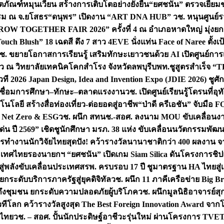
ิตภัณฑ์หมุนเวียน สร้างการเติบโตอย่างยั่งยืน
“ยศชนัน” ตรวจเยี่ย
รรม ณ จ.ยโสธร
“ดนุพร” เปิดงาน “ART DNA HUB” วช. หนุนศูนย์รว
W TOGETHER FAIR 2026” ครั้งที่ 4 ณ อำเภอหาดใหญ่ มุ่งยกระ
uch Blush” 18 เฉดสี ดึง 7 สาว 4EVE นั่งแท่น Face of Naree ตั้ง
ช. ขยายโอกาสการเรียนรู้ เสริมทักษะเยาวชนด้วย AI เปิดศูนย์การเร
่ยว ณ วิทยาลัยเทคนิคโคกสำโรง จังหวัดลพบุรี
บพท.ชูสูตรสำเร็จ “
ที 2026 Japan Design, Idea and Invention Expo (JDIE 2026) ชูศ
m เชื่อมการศึกษา–ทักษะ–ตลาดแรงงาน
วช. เปิดศูนย์เรียนรู้โดรนที่
โลยี สร้างสื่อท่องเที่ยว-ต่อยอดสู่อาชีพ
“ป่าดี ครีเอชัน” จับมือ 
ค Net Zero & ESG
วช. ผนึก สทนช.-สอศ. ลงนาม MOU ขับเคลื่อนงาน
่น ปี 2569” เชิดชูนักศึกษา มรภ. 38 แห่ง ขับเคลื่อนนวัตกรรมพั
การทำงาน
นักวิจัยไทยสุดปัง! คว้ารางวัลนานาชาติกว่า 400 ผลงาน 
ระเทศไทย
รองนายกฯ “ยศชนัน” เปิดเกม Siam Silica ดันโครงการชิปแห
สู่พลังขับเคลื่อนประเทศ
สรพ. ครบรอบ 17 ปี ชูมาตรฐาน HA ไทยสู่เ
กระดับบริการภาครัฐสู่ยุคดิจิทัล
วช. ผนึก 11 ภาคีเครือข่าย Big Br
ถึงชุมชน ยกระดับความปลอดภัยผู้บริโภค
วช. ผนึกมูลนิธิอาจารย์ส
วทีโลก คว้ารางวัลสูงสุด The Best Foreign Innovation Award จา
ตไทย
วช. – สอศ. ปั้นนักประดิษฐ์อาชีวะรุ่นใหม่ ผ่านโครงการ TVET