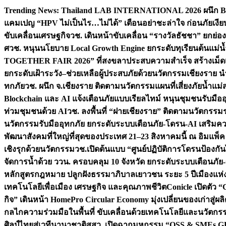
Skip
Trending News:
Thailand LAB INTERNATIONAL 2026 ผนึก Bio
to
แคมเปญ “HPV ไม่เป็นไร…ไม่ได้” เตือนอย่าชะล่าใจ ก่อนภัยเงีย
content
ขับเคลื่อนเศรษฐกิจ
วช. เดินหน้าขับเคลื่อน “รางวัลธัชชา” ยกย
ศ
วช. หนุนนโยบาย Local Growth Engine ยกระดับทุเรียนต้นแม่น้
TOGETHER FAIR 2026” ที่สงขลาประสบความสำเร็จ สร้างเม็ดเงิน
ยกระดับเฝ้าระวัง–ช่วยเหลือผู้ประสบภัยด้วยนวัตกรรม
เชียงราย น
ทกภัย
วช. ผนึก จ.เชียงราย ติดตามนวัตกรรมแผนที่เสี่ยงภัยน้ำแม่
Blockchain และ AI แจ้งเตือนภัยแบบเรียลไทม์ หนุนชุมชนรับมือ
ท่วมชุมชนด้วย AI
วช. ลงพื้นที่ “ฝายเชียงราย” ติดตามนวัตกรรม
นวัตกรรมรับมืออุทกภัย ยกระดับระบบเตือนภัย-โดรน-AI เสริ
พัฒนาสังคมที่ใหญ่ที่สุดของประเทศ 21–23 สิงหาคมนี้ ณ อิมแพ็ค
เชิงรุกด้วยนวัตกรรม
วช.เปิดต้นแบบ “ศูนย์ปฏิบัติการโดรนป้องกั
จัดการน้ำด้วย ววน. ครอบคลุม 10 จังหวัด ยกระดับระบบเตือนภัย-ข้
หลักสูตรกฎหมาย ปลูกฝังธรรมาภิบาลเยาวชน ระยะ 5 ปี
เมืองแห่
เทคโนโลยีเพื่อเมือง เศรษฐกิจ และคุณภาพชีวิต
Conicle เปิดตัว 
กิจ” เดินหน้า HomePro Circular Economy มุ่งเปลี่ยนของเก่าสู่ผล
กลไกความร่วมมือในพื้นที่ ขับเคลื่อนด้วยเทคโนโลยีและนวัตก
ศิลป์ไทยสู่เวทีนานาชาติ
สสว. เปิดฉากมหกรรม “OSS & SMEs GRO