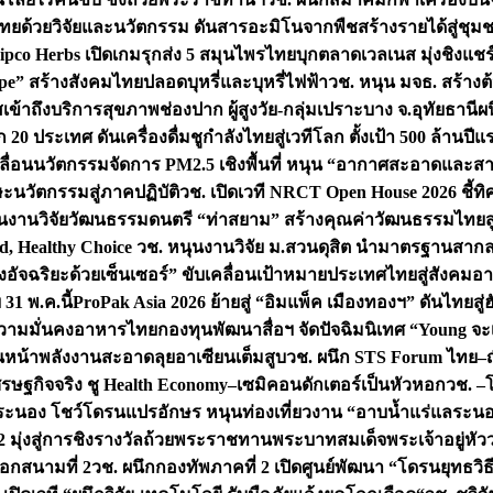
ทยด้วยวิจัยและนวัตกรรม ดันสารอะมิโนจากพืชสร้างรายได้สู่ชุม
ipco Herbs เปิดเกมรุกส่ง 5 สมุนไพรไทยบุกตลาดเวลเนส มุ่งชิงแช
ape” สร้างสังคมไทยปลอดบุหรี่และบุหรี่ไฟฟ้า
วช. หนุน มจธ. สร้างต้
ข้าถึงบริการสุขภาพช่องปาก ผู้สูงวัย-กลุ่มเปราะบาง จ.อุทัยธานี
ผน
20 ประเทศ ดันเครื่องดื่มชูกำลังไทยสู่เวทีโลก ตั้งเป้า 500 ล้านปีแ
คลื่อนนวัตกรรมจัดการ PM2.5 เชิงพื้นที่ หนุน “อากาศสะอาดและสา
นวัตกรรมสู่ภาคปฏิบัติ
วช. เปิดเวที NRCT Open House 2026 ชี้ทิ
นงานวิจัยวัฒนธรรมดนตรี “ท่าสยาม” สร้างคุณค่าวัฒนธรรมไทยส
 Healthy Choice
วช. หนุนงานวิจัย ม.สวนดุสิต นำมาตรฐานสาก
งอัจฉริยะด้วยเซ็นเซอร์” ขับเคลื่อนเป้าหมายประเทศไทยสู่สังคมอ
 31 พ.ค.นี้
ProPak Asia 2026 ย้ายสู่ “อิมแพ็ค เมืองทองฯ” ดันไทยสู
ู่ความมั่นคงอาหารไทย
กองทุนพัฒนาสื่อฯ จัดปัจฉิมนิเทศ “Young จะ
หน้าพลังงานสะอาดลุยอาเซียนเต็มสูบ
วช. ผนึก STS Forum ไทย–ญี่
่เศรษฐกิจจริง ชู Health Economy–เซมิคอนดักเตอร์เป็นหัวหอก
วช. –
อระนอง โชว์โดรนแปรอักษร หนุนท่องเที่ยวงาน “อาบน้ำแร่แลระนอ
มุ่งสู่การชิงรางวัลถ้วยพระราชทานพระบาทสมเด็จพระเจ้าอยู่หัว
อกสนามที่ 2
วช. ผนึกกองทัพภาคที่ 2 เปิดศูนย์พัฒนา “โดรนยุทธว