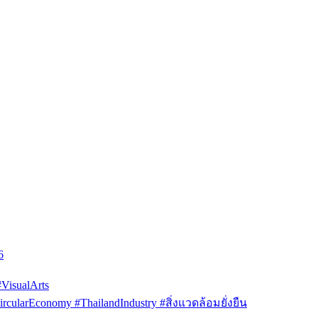
6
isualArts
arEconomy #ThailandIndustry #สิ่งแวดล้อมยั่งยืน