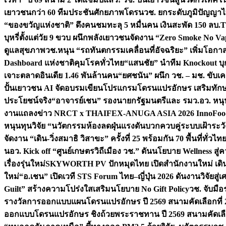
เยาวชนกว่า 60 ทีมประชันศักยภาพโดรน
วช. ยกระดับภูมิปัญญาไ
“ของขวัญแห่งชาติ” ดึงคนชมทะลุ 5 หมื่นคน เงินสะพัด 150 ลบ.
T
บุหรี่ตั้งแต่วัย 9 ขวบ ผนึกพลังเยาวชนจัดงาน “Zero Smoke No V
ดูแลสุขภาพ
วช.หนุน “รถทันตกรรมเคลื่อนที่อัจฉริยะ” เพิ่มโอกาสเ
Dashboard แห่งชาติคุมโรคทั่วไทย
“แสนชัย” นำทีม Knockout บุก 
เจาะตลาดอินเดีย 1.46 พันล้านคน
“ยศชนัน” ผนึก วช. – มช. ขับเ
ปั้นเยาวชน AI จัดอบรมเขียนโปรแกรมโดรนแปรอักษร เสริมทักษะ
ประโยชน์จริง
“อาจารย์เชน” รองนายกรัฐมนตรีและ รมว.อว. หนุ
งานแถลงข่าว NRCT x THAIFEX-ANUGA ASIA 2026 InnoFood,
หนุนทุนวิจัย “นวัตกรรมห้องลดฝุ่นแรงดันบวกควบคู่ระบบเฝ้าระวั
จัดงาน “เดิน-วิ่งสมาธิ วิสาขะ” ครั้งที่ 25 พร้อมกัน 70 พื้นที่ทั่วไทย
น
อว. Kick off “ศูนย์เกษตรวิถีเมือง วช.” ดันนโยบาย Wellness ส
เรื่องรุ่นใหม่
SKYWORTH PV ปักหมุดไทย เปิดสำนักงานใหม่ เดิน
ใหม่
“อ.เชน” เปิดเวที STS Forum ไทย–ญี่ปุ่น 2026 ดันงานวิจัยสู
Guilt” สร้างความโปร่งใสเสริมนโยบาย No Gift Policy
วช. จับมื
รางวัลการออกแบบแผนโดรนแปรอักษร ปี 2569 สนามคัดเลือกที่ 2 
ออกแบบโดรนแปรอักษร ชิงถ้วยพระราชทาน ปี 2569 สนามคัดเลื