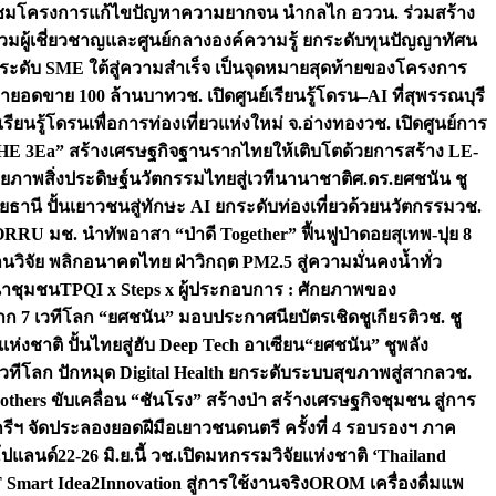
มชมโครงการแก้ไขปัญหาความยากจน นำกลไก อววน. ร่วมสร้าง
มผู้เชี่ยวชาญและศูนย์กลางองค์ความรู้ ยกระดับทุนปัญญาทัศน
ดับ SME ใต้สู่ความสำเร็จ เป็นจุดหมายสุดท้ายของโครงการ
เป้ายอดขาย 100 ล้านบาท
วช. เปิดศูนย์เรียนรู้โดรน–AI ที่สุพรรณบุรี
ียนรู้โดรนเพื่อการท่องเที่ยวแห่งใหม่ จ.อ่างทอง
วช. เปิดศูนย์การ
THE 3Ea” สร้างเศรษฐกิจฐานรากไทยให้เติบโตด้วยการสร้าง LE-
ักยภาพสิ่งประดิษฐ์นวัตกรรมไทยสู่เวทีนานาชาติ
ศ.ดร.ยศชนัน ชู
อุทัยธานี ปั้นเยาวชนสู่ทักษะ AI ยกระดับท่องเที่ยวด้วยนวัตกรรม
วช.
FORRU มช. นำทัพอาสา “ป่าดี Together” ฟื้นฟูป่าดอยสุเทพ-ปุย 8
วิจัย พลิกอนาคตไทย ฝ่าวิกฤต PM2.5 สู่ความมั่นคงน้ำทั่ว
ฒนาชุมชน
TPQI x Steps x ผู้ประกอบการ : ศักยภาพของ
จาก 7 เวทีโลก “ยศชนัน” มอบประกาศนียบัตรเชิดชูเกียรติ
วช. ชู
่งชาติ ปั้นไทยสู่ฮับ Deep Tech อาเซียน
“ยศชนัน” ชูพลัง
วทีโลก ปักหมุด Digital Health ยกระดับระบบสุขภาพสู่สากล
วช.
others ขับเคลื่อน “ชันโรง” สร้างป่า สร้างเศรษฐกิจชุมชน สู่การ
ุกรีฯ จัดประลองยอดฝีมือเยาวชนดนตรี ครั้งที่ 4 รอบรองฯ ภาค
กโปแลนด์
22-26 มิ.ย.นี้ วช.เปิดมหกรรมวิจัยแห่งชาติ ‘Thailand
 Smart Idea2Innovation สู่การใช้งานจริง
OROM เครื่องดื่มแพ