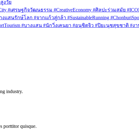
สูงวัย
rCity #เศรษฐกิจวัฒนธรรม #CreativeEconomy #ศิลปะร่วมสมัย #IC
งแสนรักษ์โลก #จากแก้วสู่กล้า #SustainableRunning #ChonburiSpor
Tourism #บางแสน #นักวิ่งเคนยา #อนุชิตจิว #ปิยะนุชสุขชาติ #งาน
ng industry.
s porttitor quisque.