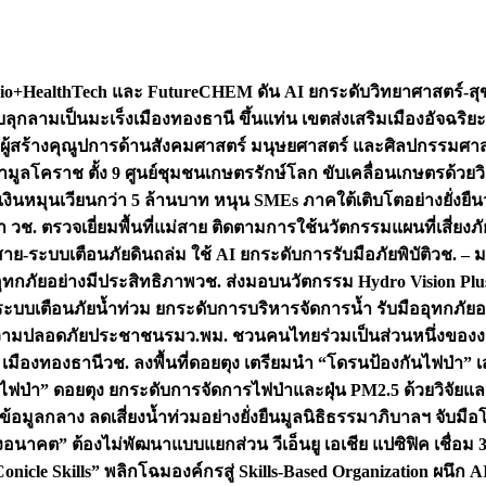
+HealthTech และ FutureCHEM ดัน AI ยกระดับวิทยาศาสตร์-สุข
บลุกลามเป็นมะเร็ง
เมืองทองธานี ขึ้นแท่น เขตส่งเสริมเมืองอัจฉริยะ
่องผู้สร้างคุณูปการด้านสังคมศาสตร์ มนุษยศาสตร์ และศิลปกรรมศ
ำมูลโคราช ตั้ง 9 ศูนย์ชุมชนเกษตรรักษ์โลก ขับเคลื่อนเกษตรด้วย
หมุนเวียนกว่า 5 ล้านบาท หนุน SMEs ภาคใต้เติบโตอย่างยั่งยืน
ำ วช. ตรวจเยี่ยมพื้นที่แม่สาย ติดตามการใช้นวัตกรรมแผนที่เสี่ยง
สาย-ระบบเตือนภัยดินถล่ม ใช้ AI ยกระดับการรับมือภัยพิบัติ
วช. – ม
อุทกภัยอย่างมีประสิทธิภาพ
วช. ส่งมอบนวัตกรรม Hydro Vision Plus
ระบบเตือนภัยน้ำท่วม ยกระดับการบริหารจัดการน้ำ รับมืออุทกภัยอ
มความปลอดภัยประชาชน
รมว.พม. ชวนคนไทยร่วมเป็นส่วนหนึ่งของง
 เมืองทองธานี
วช. ลงพื้นที่ดอยตุง เตรียมนำ “โดรนป้องกันไฟป่
นไฟป่า” ดอยตุง ยกระดับการจัดการไฟป่าและฝุ่น PM2.5 ด้วยวิจัย
อมูลกลาง ลดเสี่ยงน้ำท่วมอย่างยั่งยืน
มูลนิธิธรรมาภิบาลฯ จับม
งอนาคต” ต้องไม่พัฒนาแบบแยกส่วน วีเอ็นยู เอเชีย แปซิฟิค เชื่
“Conicle Skills” พลิกโฉมองค์กรสู่ Skills-Based Organization 