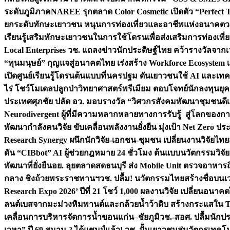
ระดับภูมิภาค
NAREE รุกตลาด Color Cosmetic เปิดตัว “Perfect To
ยกระดับทักษะเยาวชน หนุนการท่องเที่ยวและอาชีพแห่งอนาคต
ว
เรียนรู้เสริมทักษะเยาวชนในการใช้โดรนเพื่อส่งเสริมการท่องเที
Local Enterprises
วช. แถลงข่าวนักประดิษฐ์ไทย คว้ารางวัลจากเว
“ทุนมนุษย์” กุญแจสู่อนาคตไทย เร่งสร้าง Workforce Ecosyste
เปิดศูนย์เรียนรู้โดรนต้นแบบที่นครปฐม ดันเยาวชนใช้ AI และเทคโน
ไร่ โชว์โมเดลปลูกป่าวิทยาศาสตร์พรีเมียม ตอบโจทย์นักลงทุนยุ
ประเทศ
ศุภชัย ปลัด อว. มอบรางวัล “วิศวกรสังคมพัฒนาชุมชนดีเด
Neurodivergent ผู้ที่มีความหลากหลายทางการรับรู้ สู่โลกของ
พัฒนากำลังคนวิจัย ขับเคลื่อนพลังงานยั่งยืน มุ่งเป้า Net Zero ป
Research Synergy ผนึกนักวิจัย-เอกชน-ชุมชน เปลี่ยนงานวิจัยไทย
ดัน “CIBbot” AI ผู้ช่วยกฎหมาย 24 ชั่วโมง ต้นแบบนวัตกรรมวิจัยย
พัฒนาที่ยั่งยืน
อย. ลุยตลาดสดธนบุรี ส่ง Mobile Unit ตรวจอาหาร
กลาง ชิงถ้วยพระราชทานฯ
วช. ปลื้ม! นวัตกรรมไทยสร้างชื่อบนเ
Research Expo 2026’ ปีที่ 21 โชว์ 1,000 ผลงานวิจัย เปลี่ยนอนาค
ลนต์เบสจากมะม่วงหิมพานต์และกล้วยน้ำว้าดิบ สร้างกระแสใน 
เคลื่อนการบริหารจัดการน้ำขอนแก่น–ชัยภูมิ
วช.-สอศ. ปลื้มนักป
เวหา” ปี 69 สนาม 2 ได้แชมป์แล้ว! วช. ปั้นเยาวชนสู่นวัตกรเท