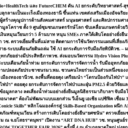
+HealthTech และ FutureCHEM ดัน AI ยกระดับวิทยาศาสตร์-สุข
บลุกลามเป็นมะเร็ง
เมืองทองธานี ขึ้นแท่น เขตส่งเสริมเมืองอัจฉริยะ
่องผู้สร้างคุณูปการด้านสังคมศาสตร์ มนุษยศาสตร์ และศิลปกรรมศ
ำมูลโคราช ตั้ง 9 ศูนย์ชุมชนเกษตรรักษ์โลก ขับเคลื่อนเกษตรด้วย
หมุนเวียนกว่า 5 ล้านบาท หนุน SMEs ภาคใต้เติบโตอย่างยั่งยืน
ำ วช. ตรวจเยี่ยมพื้นที่แม่สาย ติดตามการใช้นวัตกรรมแผนที่เสี่ยง
สาย-ระบบเตือนภัยดินถล่ม ใช้ AI ยกระดับการรับมือภัยพิบัติ
วช. – ม
อุทกภัยอย่างมีประสิทธิภาพ
วช. ส่งมอบนวัตกรรม Hydro Vision Plus
ระบบเตือนภัยน้ำท่วม ยกระดับการบริหารจัดการน้ำ รับมืออุทกภัยอ
มความปลอดภัยประชาชน
รมว.พม. ชวนคนไทยร่วมเป็นส่วนหนึ่งของง
 เมืองทองธานี
วช. ลงพื้นที่ดอยตุง เตรียมนำ “โดรนป้องกันไฟป่
นไฟป่า” ดอยตุง ยกระดับการจัดการไฟป่าและฝุ่น PM2.5 ด้วยวิจัย
อมูลกลาง ลดเสี่ยงน้ำท่วมอย่างยั่งยืน
มูลนิธิธรรมาภิบาลฯ จับม
งอนาคต” ต้องไม่พัฒนาแบบแยกส่วน วีเอ็นยู เอเชีย แปซิฟิค เชื่
“Conicle Skills” พลิกโฉมองค์กรสู่ Skills-Based Organization 
ิตภัณฑ์หมุนเวียน สร้างการเติบโตอย่างยั่งยืน
“ยศชนัน” ตรวจเยี่ย
รรม ณ จ.ยโสธร
“ดนุพร” เปิดงาน “ART DNA HUB” วช. หนุนศูนย์รว
W TOGETHER FAIR 2026” ครั้งที่ 4 ณ อำเภอหาดใหญ่ มุ่งยกระ