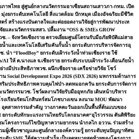
ภาพไทย สู่ศูนย์กลางนวัตกรรมอาเซียน
สถานเสาวภา-กทม. เปิด
 มุ่งยกระดับเทคโนโลยี สิ่งแวดล้อม ปักหมุด เมืองอัจฉริยะมีชีวิต
าสตร์ สร้างแรงบันดาลใจและต่อยอดงานวิจัยสู่การพัฒนาประเท
วิจัยและนวัตกรรม
สสว. ปลื้มงาน “OSS & SMEs GROW
วช. – จังหวัดเชียงราย ตรวจเยี่ยมศูนย์โดรนรับมือภัยพิบัติแม่สาย
ภัยน้ำและเทคโนโลยีเสริมคันกั้นน้ำ ยกระดับการบริหารจัดการอุ
ช. นำ “FloodBoy” ยกระดับเฝ้าระวังน้ำท่วมเชียงราย ใช้
/AI ให้ ต.นางแล จ.เชียงราย ยกระดับระบบเฝ้าระวัง-เตือนภัยน้ำ
ย่างมีประสิทธิภาพ
วช. ผนึกเชียงราย-เครือข่ายวิจัย โชว์
าน Social Development Expo 2026 (SDX 2026) มหกรรมด้านการ
า” เสริมประสิทธิภาพควบคุมไฟป่า-ลดหมอกควัน ยกระดับการจัดการ
และนวัตกรรม
วช. โชว์ผลงานวิจัยรับมืออุทกภัย เดินหน้าบริหาร
ือโรงเรียนรัตนโกสินทร์สมโภชบางเขน ลงนาม MOU พัฒนา
อม 3 อุตสาหกรรมสำคัญ วางภาคตะวันออกเป็นพื้นที่ต้นแบบของ
ผนึก AI ยกระดับทักษะแรงงานไทยรับโลกอนาคต
“อุไรวรรณ ตันติพิริยะ
มชมโครงการแก้ไขปัญหาความยากจน นำกลไก อววน. ร่วมสร้าง
มผู้เชี่ยวชาญและศูนย์กลางองค์ความรู้ ยกระดับทุนปัญญาทัศน
ดับ SME ใต้สู่ความสำเร็จ เป็นจุดหมายสุดท้ายของโครงการ