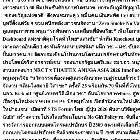
เยาวชนกว่า 60 ทีมประชันศักยภาพโดรน
วช. ยกระดับภูมิปัญญาไ
“ของขวัญแห่งชาติ” ดึงคนชมทะลุ 5 หมื่นคน เงินสะพัด 150 ลบ.
T
บุหรี่ตั้งแต่วัย 9 ขวบ ผนึกพลังเยาวชนจัดงาน “Zero Smoke No V
ดูแลสุขภาพ
วช.หนุน “รถทันตกรรมเคลื่อนที่อัจฉริยะ” เพิ่มโอกาสเ
Dashboard แห่งชาติคุมโรคทั่วไทย
“แสนชัย” นำทีม Knockout บุก 
เจาะตลาดอินเดีย 1.46 พันล้านคน
“ยศชนัน” ผนึก วช. – มช. ขับเ
ปั้นเยาวชน AI จัดอบรมเขียนโปรแกรมโดรนแปรอักษร เสริมทักษะ
ประโยชน์จริง
“อาจารย์เชน” รองนายกรัฐมนตรีและ รมว.อว. หนุ
งานแถลงข่าว NRCT x THAIFEX-ANUGA ASIA 2026 InnoFood,
หนุนทุนวิจัย “นวัตกรรมห้องลดฝุ่นแรงดันบวกควบคู่ระบบเฝ้าระวั
จัดงาน “เดิน-วิ่งสมาธิ วิสาขะ” ครั้งที่ 25 พร้อมกัน 70 พื้นที่ทั่วไทย
น
อว. Kick off “ศูนย์เกษตรวิถีเมือง วช.” ดันนโยบาย Wellness ส
เรื่องรุ่นใหม่
SKYWORTH PV ปักหมุดไทย เปิดสำนักงานใหม่ เดิน
ใหม่
“อ.เชน” เปิดเวที STS Forum ไทย–ญี่ปุ่น 2026 ดันงานวิจัยสู
Guilt” สร้างความโปร่งใสเสริมนโยบาย No Gift Policy
วช. จับมื
รางวัลการออกแบบแผนโดรนแปรอักษร ปี 2569 สนามคัดเลือกที่ 2 
ออกแบบโดรนแปรอักษร ชิงถ้วยพระราชทาน ปี 2569 สนามคัดเลื