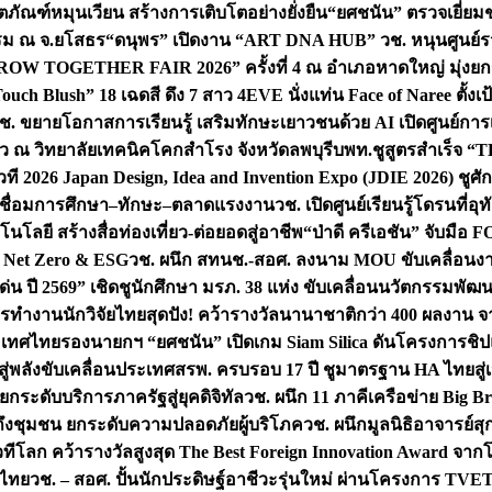
ิตภัณฑ์หมุนเวียน สร้างการเติบโตอย่างยั่งยืน
“ยศชนัน” ตรวจเยี่ย
รรม ณ จ.ยโสธร
“ดนุพร” เปิดงาน “ART DNA HUB” วช. หนุนศูนย์รว
W TOGETHER FAIR 2026” ครั้งที่ 4 ณ อำเภอหาดใหญ่ มุ่งยกระ
uch Blush” 18 เฉดสี ดึง 7 สาว 4EVE นั่งแท่น Face of Naree ตั้ง
ช. ขยายโอกาสการเรียนรู้ เสริมทักษะเยาวชนด้วย AI เปิดศูนย์การเร
่ยว ณ วิทยาลัยเทคนิคโคกสำโรง จังหวัดลพบุรี
บพท.ชูสูตรสำเร็จ “
ที 2026 Japan Design, Idea and Invention Expo (JDIE 2026) ชูศ
m เชื่อมการศึกษา–ทักษะ–ตลาดแรงงาน
วช. เปิดศูนย์เรียนรู้โดรนที่
โลยี สร้างสื่อท่องเที่ยว-ต่อยอดสู่อาชีพ
“ป่าดี ครีเอชัน” จับมือ 
ค Net Zero & ESG
วช. ผนึก สทนช.-สอศ. ลงนาม MOU ขับเคลื่อนงาน
่น ปี 2569” เชิดชูนักศึกษา มรภ. 38 แห่ง ขับเคลื่อนนวัตกรรมพั
การทำงาน
นักวิจัยไทยสุดปัง! คว้ารางวัลนานาชาติกว่า 400 ผลงาน 
ระเทศไทย
รองนายกฯ “ยศชนัน” เปิดเกม Siam Silica ดันโครงการชิปแห
สู่พลังขับเคลื่อนประเทศ
สรพ. ครบรอบ 17 ปี ชูมาตรฐาน HA ไทยสู่เ
กระดับบริการภาครัฐสู่ยุคดิจิทัล
วช. ผนึก 11 ภาคีเครือข่าย Big Br
ถึงชุมชน ยกระดับความปลอดภัยผู้บริโภค
วช. ผนึกมูลนิธิอาจารย์ส
วทีโลก คว้ารางวัลสูงสุด The Best Foreign Innovation Award จา
ตไทย
วช. – สอศ. ปั้นนักประดิษฐ์อาชีวะรุ่นใหม่ ผ่านโครงการ TVET