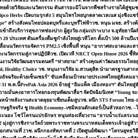
ทยด้วยวิจัยและนวัตกรรม ดันสารอะมิโนจากพืชสร้างรายได้สู่ชุม
ipco Herbs เปิดเกมรุกส่ง 5 สมุนไพรไทยบุกตลาดเวลเนส มุ่งชิงแช
ape” สร้างสังคมไทยปลอดบุหรี่และบุหรี่ไฟฟ้า
วช. หนุน มจธ. สร้างต้
ข้าถึงบริการสุขภาพช่องปาก ผู้สูงวัย-กลุ่มเปราะบาง จ.อุทัยธานี
ผน
20 ประเทศ ดันเครื่องดื่มชูกำลังไทยสู่เวทีโลก ตั้งเป้า 500 ล้านปีแ
คลื่อนนวัตกรรมจัดการ PM2.5 เชิงพื้นที่ หนุน “อากาศสะอาดและสา
นวัตกรรมสู่ภาคปฏิบัติ
วช. เปิดเวที NRCT Open House 2026 ชี้ทิ
นงานวิจัยวัฒนธรรมดนตรี “ท่าสยาม” สร้างคุณค่าวัฒนธรรมไทยส
 Healthy Choice
วช. หนุนงานวิจัย ม.สวนดุสิต นำมาตรฐานสาก
งอัจฉริยะด้วยเซ็นเซอร์” ขับเคลื่อนเป้าหมายประเทศไทยสู่สังคมอ
 31 พ.ค.นี้
ProPak Asia 2026 ย้ายสู่ “อิมแพ็ค เมืองทองฯ” ดันไทยสู
ู่ความมั่นคงอาหารไทย
กองทุนพัฒนาสื่อฯ จัดปัจฉิมนิเทศ “Young จะ
หน้าพลังงานสะอาดลุยอาเซียนเต็มสูบ
วช. ผนึก STS Forum ไทย–ญี่
่เศรษฐกิจจริง ชู Health Economy–เซมิคอนดักเตอร์เป็นหัวหอก
วช. –
อระนอง โชว์โดรนแปรอักษร หนุนท่องเที่ยวงาน “อาบน้ำแร่แลระนอ
มุ่งสู่การชิงรางวัลถ้วยพระราชทานพระบาทสมเด็จพระเจ้าอยู่หัว
อกสนามที่ 2
วช. ผนึกกองทัพภาคที่ 2 เปิดศูนย์พัฒนา “โดรนยุทธว