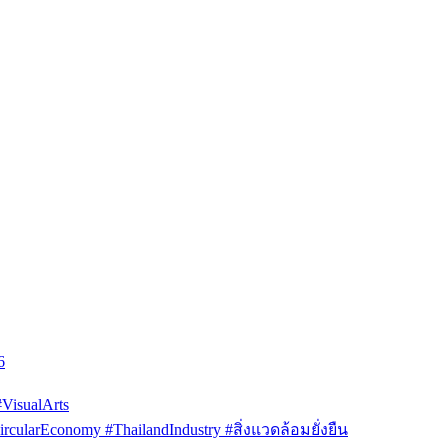
6
isualArts
arEconomy #ThailandIndustry #สิ่งแวดล้อมยั่งยืน