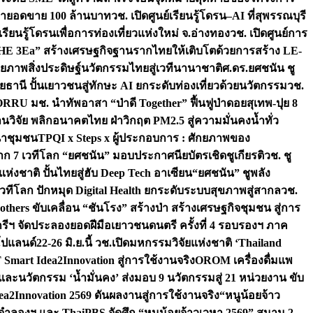
เป้ายอดขาย 100 ล้านบาท
วช. เปิดศูนย์เรียนรู้โดรน–AI ที่สุพรรณบุรี
ียนรู้โดรนเพื่อการท่องเที่ยวแห่งใหม่ จ.อ่างทอง
วช. เปิดศูนย์การ
THE 3Ea” สร้างเศรษฐกิจฐานรากไทยให้เติบโตด้วยการสร้าง LE-
ักยภาพสิ่งประดิษฐ์นวัตกรรมไทยสู่เวทีนานาชาติ
ศ.ดร.ยศชนัน ชู
อุทัยธานี ปั้นเยาวชนสู่ทักษะ AI ยกระดับท่องเที่ยวด้วยนวัตกรรม
วช.
FORRU มช. นำทัพอาสา “ป่าดี Together” ฟื้นฟูป่าดอยสุเทพ-ปุย 8
วิจัย พลิกอนาคตไทย ฝ่าวิกฤต PM2.5 สู่ความมั่นคงน้ำทั่ว
ฒนาชุมชน
TPQI x Steps x ผู้ประกอบการ : ศักยภาพของ
จาก 7 เวทีโลก “ยศชนัน” มอบประกาศนียบัตรเชิดชูเกียรติ
วช. ชู
่งชาติ ปั้นไทยสู่ฮับ Deep Tech อาเซียน
“ยศชนัน” ชูพลัง
วทีโลก ปักหมุด Digital Health ยกระดับระบบสุขภาพสู่สากล
วช.
others ขับเคลื่อน “ชันโรง” สร้างป่า สร้างเศรษฐกิจชุมชน สู่การ
ุกรีฯ จัดประลองยอดฝีมือเยาวชนดนตรี ครั้งที่ 4 รอบรองฯ ภาค
กโปแลนด์
22-26 มิ.ย.นี้ วช.เปิดมหกรรมวิจัยแห่งชาติ ‘Thailand
 Smart Idea2Innovation สู่การใช้งานจริง
OROM เครื่องดื่มแพ
และนวัตกรรม ‘น้ำมั่นคง’ ส่งมอบ 9 นวัตกรรมสู่ 21 หน่วยงาน ขับ
a2Innovation 2569 ดันผลงานสู่การใช้งานจริง
“หนูน้อยจ้าว
จำลองฯ และ ThaiPBS จัดศึก “หนูน้อยจ้าวเวหา 2569” สนาม 2