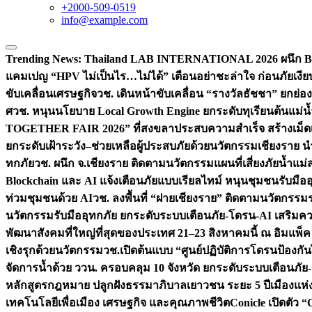
+2000-509-0519
info@example.com
Trending News:
Thailand LAB INTERNATIONAL 2026 ผนึก Bio
แคมเปญ “HPV ไม่เป็นไร…ไม่ได้” เตือนอย่าชะล่าใจ ก่อนภัยเงีย
ขับเคลื่อนเศรษฐกิจ
วช. เดินหน้าขับเคลื่อน “รางวัลธัชชา” ยกย
ศ
วช. หนุนนโยบาย Local Growth Engine ยกระดับทุเรียนต้นแม่น้
TOGETHER FAIR 2026” ที่สงขลาประสบความสำเร็จ สร้างเม็ดเงิน
ยกระดับเฝ้าระวัง–ช่วยเหลือผู้ประสบภัยด้วยนวัตกรรม
เชียงราย น
ทกภัย
วช. ผนึก จ.เชียงราย ติดตามนวัตกรรมแผนที่เสี่ยงภัยน้ำแม่
Blockchain และ AI แจ้งเตือนภัยแบบเรียลไทม์ หนุนชุมชนรับมือ
ท่วมชุมชนด้วย AI
วช. ลงพื้นที่ “ฝายเชียงราย” ติดตามนวัตกรรม
นวัตกรรมรับมืออุทกภัย ยกระดับระบบเตือนภัย-โดรน-AI เสริ
พัฒนาสังคมที่ใหญ่ที่สุดของประเทศ 21–23 สิงหาคมนี้ ณ อิมแพ็ค
เชิงรุกด้วยนวัตกรรม
วช.เปิดต้นแบบ “ศูนย์ปฏิบัติการโดรนป้องกั
จัดการน้ำด้วย ววน. ครอบคลุม 10 จังหวัด ยกระดับระบบเตือนภัย-ข้
หลักสูตรกฎหมาย ปลูกฝังธรรมาภิบาลเยาวชน ระยะ 5 ปี
เมืองแห่
เทคโนโลยีเพื่อเมือง เศรษฐกิจ และคุณภาพชีวิต
Conicle เปิดตัว 