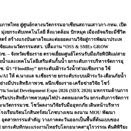
ภาพไทย สู่ศูนย์กลางนวัตกรรมอาเซียน
สถานเสาวภา-กทม. เปิด
 มุ่งยกระดับเทคโนโลยี สิ่งแวดล้อม ปักหมุด เมืองอัจฉริยะมีชีวิต
าสตร์ สร้างแรงบันดาลใจและต่อยอดงานวิจัยสู่การพัฒนาประเท
วิจัยและนวัตกรรม
สสว. ปลื้มงาน “OSS & SMEs GROW
วช. – จังหวัดเชียงราย ตรวจเยี่ยมศูนย์โดรนรับมือภัยพิบัติแม่สาย
ภัยน้ำและเทคโนโลยีเสริมคันกั้นน้ำ ยกระดับการบริหารจัดการอุ
ช. นำ “FloodBoy” ยกระดับเฝ้าระวังน้ำท่วมเชียงราย ใช้
/AI ให้ ต.นางแล จ.เชียงราย ยกระดับระบบเฝ้าระวัง-เตือนภัยน้ำ
ย่างมีประสิทธิภาพ
วช. ผนึกเชียงราย-เครือข่ายวิจัย โชว์
าน Social Development Expo 2026 (SDX 2026) มหกรรมด้านการ
า” เสริมประสิทธิภาพควบคุมไฟป่า-ลดหมอกควัน ยกระดับการจัดการ
และนวัตกรรม
วช. โชว์ผลงานวิจัยรับมืออุทกภัย เดินหน้าบริหาร
ือโรงเรียนรัตนโกสินทร์สมโภชบางเขน ลงนาม MOU พัฒนา
อม 3 อุตสาหกรรมสำคัญ วางภาคตะวันออกเป็นพื้นที่ต้นแบบของ
ผนึก AI ยกระดับทักษะแรงงานไทยรับโลกอนาคต
“อุไรวรรณ ตันติพิริยะ