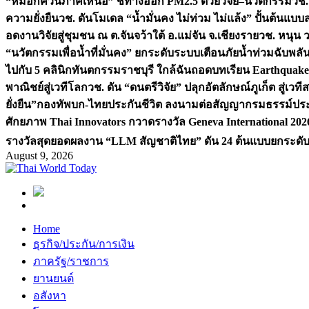
“หมอกควันภาคเหนือ” ชี้ทางออก PM2.5 ด้วยวิจัย–นวัตกรรม
วช.
ความยั่งยืน
วช. ดันโมเดล “น้ำมั่นคง ไม่ท่วม ไม่แล้ง” ปั้นต้นแบบ
อดงานวิจัยสู่ชุมชน ณ ต.จันจว้าใต้ อ.แม่จัน จ.เชียงราย
วช. หนุน 
“นวัตกรรมเพื่อน้ำที่มั่นคง” ยกระดับระบบเตือนภัยน้ำท่วมฉับพล
ไปกับ 5 คลินิกทันตกรรมราชบุรี ใกล้ฉัน
ถอดบทเรียน Earthquake 2
พาณิชย์สู่เวทีโลก
วช. ดัน “ดนตรีวิจัย” ปลุกอัตลักษณ์ภูเก็ต สู่เวท
ยั่งยืน”
กองทัพบก-ไทยประกันชีวิต ลงนามต่อสัญญากรมธรรม์ประกั
ศักยภาพ Thai Innovators กวาดรางวัล Geneva International 202
รางวัลสุดยอดผลงาน “LLM สัญชาติไทย” ดัน 24 ต้นแบบยกระดับงา
August 9, 2026
Home
ธุรกิจ/ประกัน/การเงิน
ภาครัฐ/ราชการ
ยานยนต์
อสังหา