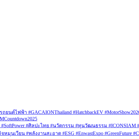
รถยนต์ไฟฟ้า #GACAIONThailand #HatchbackEV #MotorShow202
AMCountdown2025
SoftPower #ศิลปะไทย #นวัตกรรม #ทุนวัฒนธรรม #ICONSIAM #V
หมุนเวียน #พลังงานสะอาด #ESG #EnwastExpo #GreenFuture #Circul