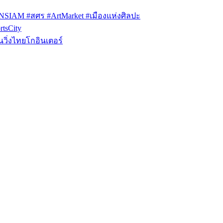
ONSIAM #สศร #ArtMarket #เมืองแห่งศิลปะ
tsCity
วิ่งไทยโกอินเตอร์