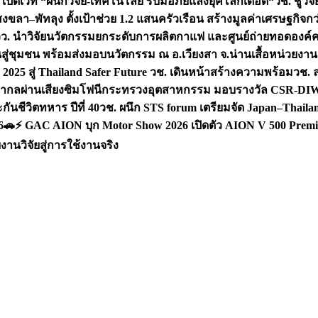
 เปิดเวที “ผนึกวิจัย-เทคโนโลยี รับมือภัยแล้งยุคโลกเดือด“
วช. ชูวิ
สงขลา–พัทลุง ตั้งเป้าช่วย 1.2 แสนครัวเรือน สร้างมูลค่าเศรษฐกิจก
วว. นำวิจัยนวัตกรรมยกระดับการผลิตกาแฟ และศูนย์ถ่ายทอดองค์
ันสู่ชุมชน พร้อมส่งมอบนวัตกรรม ณ อ.เวียงสา จ.น่าน
เสื้อหน่วยงา
025 สู่ Thailand Safer Future วช. เดินหน้าสร้างความพร้อม
วช. ล
ีสากลผ่านเสียงซิมโฟนี
กระทรวงอุตสาหกรรม มอบรางวัล CSR-DIW 3 
นชีวิตทหาร ปีที่ 40
วช. ผนึก STS forum เตรียมจัด Japan–Thaila
6
🚗⚡️ GAC AION บุก Motor Show 2026 เปิดตัว AION V 500 Premi
นวิจัยสู่การใช้งานจริง