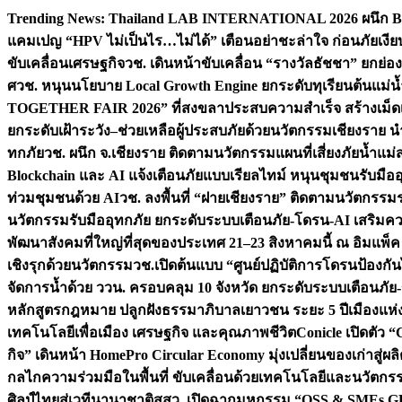
Skip
Trending News:
Thailand LAB INTERNATIONAL 2026 ผนึก Bio
to
แคมเปญ “HPV ไม่เป็นไร…ไม่ได้” เตือนอย่าชะล่าใจ ก่อนภัยเงีย
content
ขับเคลื่อนเศรษฐกิจ
วช. เดินหน้าขับเคลื่อน “รางวัลธัชชา” ยกย
ศ
วช. หนุนนโยบาย Local Growth Engine ยกระดับทุเรียนต้นแม่น้
TOGETHER FAIR 2026” ที่สงขลาประสบความสำเร็จ สร้างเม็ดเงิน
ยกระดับเฝ้าระวัง–ช่วยเหลือผู้ประสบภัยด้วยนวัตกรรม
เชียงราย น
ทกภัย
วช. ผนึก จ.เชียงราย ติดตามนวัตกรรมแผนที่เสี่ยงภัยน้ำแม่
Blockchain และ AI แจ้งเตือนภัยแบบเรียลไทม์ หนุนชุมชนรับมือ
ท่วมชุมชนด้วย AI
วช. ลงพื้นที่ “ฝายเชียงราย” ติดตามนวัตกรรม
นวัตกรรมรับมืออุทกภัย ยกระดับระบบเตือนภัย-โดรน-AI เสริ
พัฒนาสังคมที่ใหญ่ที่สุดของประเทศ 21–23 สิงหาคมนี้ ณ อิมแพ็ค
เชิงรุกด้วยนวัตกรรม
วช.เปิดต้นแบบ “ศูนย์ปฏิบัติการโดรนป้องกั
จัดการน้ำด้วย ววน. ครอบคลุม 10 จังหวัด ยกระดับระบบเตือนภัย-ข้
หลักสูตรกฎหมาย ปลูกฝังธรรมาภิบาลเยาวชน ระยะ 5 ปี
เมืองแห่
เทคโนโลยีเพื่อเมือง เศรษฐกิจ และคุณภาพชีวิต
Conicle เปิดตัว 
กิจ” เดินหน้า HomePro Circular Economy มุ่งเปลี่ยนของเก่าสู่ผล
กลไกความร่วมมือในพื้นที่ ขับเคลื่อนด้วยเทคโนโลยีและนวัตก
ศิลป์ไทยสู่เวทีนานาชาติ
สสว. เปิดฉากมหกรรม “OSS & SMEs GRO