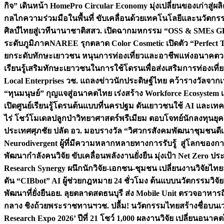
กิจ” เดินหน้า HomePro Circular Economy มุ่งเปลี่ยนของเก่าสู่ผล
กลไกความร่วมมือในพื้นที่ ขับเคลื่อนด้วยเทคโนโลยีและนวัตก
ศิลป์ไทยสู่เวทีนานาชาติ
สสว. เปิดฉากมหกรรม “OSS & SMEs GRO
ระดับภูมิภาค
NAREE รุกตลาด Color Cosmetic เปิดตัว “Perfect To
ยกระดับทักษะเยาวชน หนุนการท่องเที่ยวและอาชีพแห่งอนาคต
ว
เรียนรู้เสริมทักษะเยาวชนในการใช้โดรนเพื่อส่งเสริมการท่องเที
Local Enterprises
วช. แถลงข่าวนักประดิษฐ์ไทย คว้ารางวัลจากเว
“ทุนมนุษย์” กุญแจสู่อนาคตไทย เร่งสร้าง Workforce Ecosyste
เปิดศูนย์เรียนรู้โดรนต้นแบบที่นครปฐม ดันเยาวชนใช้ AI และเทคโน
ไร่ โชว์โมเดลปลูกป่าวิทยาศาสตร์พรีเมียม ตอบโจทย์นักลงทุนยุ
ประเทศ
ศุภชัย ปลัด อว. มอบรางวัล “วิศวกรสังคมพัฒนาชุมชนดีเด
Neurodivergent ผู้ที่มีความหลากหลายทางการรับรู้ สู่โลกของ
พัฒนากำลังคนวิจัย ขับเคลื่อนพลังงานยั่งยืน มุ่งเป้า Net Zero ป
Research Synergy ผนึกนักวิจัย-เอกชน-ชุมชน เปลี่ยนงานวิจัยไทย
ดัน “CIBbot” AI ผู้ช่วยกฎหมาย 24 ชั่วโมง ต้นแบบนวัตกรรมวิจัยย
พัฒนาที่ยั่งยืน
อย. ลุยตลาดสดธนบุรี ส่ง Mobile Unit ตรวจอาหาร
กลาง ชิงถ้วยพระราชทานฯ
วช. ปลื้ม! นวัตกรรมไทยสร้างชื่อบนเ
Research Expo 2026’ ปีที่ 21 โชว์ 1,000 ผลงานวิจัย เปลี่ยนอนาค