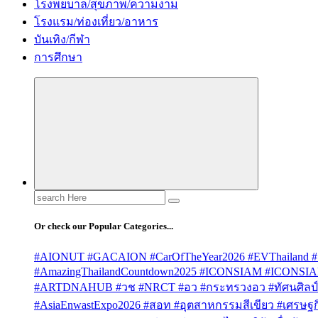
โรงพยบาล/สุขภาพ/ความงาม
โรงแรม/ท่องเที่ยว/อาหาร
บันเทิง/กีฬา
การศึกษา
Search
for:
Or check our Popular Categories...
#AIONUT #GACAION #CarOfTheYear2026 #EVThailand #
#AmazingThailandCountdown2025 #ICONSIAM #ICONSI
#ARTDNAHUB #วช #NRCT #อว #กระทรวงอว #ทัศนศิลป์ #
#AsiaEnwastExpo2026 #สอท #อุตสาหกรรมสีเขียว #เศรษฐกิจ