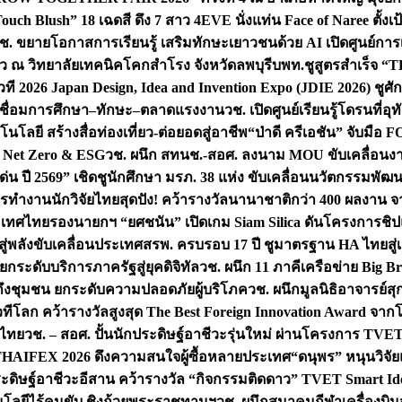
uch Blush” 18 เฉดสี ดึง 7 สาว 4EVE นั่งแท่น Face of Naree ตั้ง
ช. ขยายโอกาสการเรียนรู้ เสริมทักษะเยาวชนด้วย AI เปิดศูนย์การเร
่ยว ณ วิทยาลัยเทคนิคโคกสำโรง จังหวัดลพบุรี
บพท.ชูสูตรสำเร็จ “
ที 2026 Japan Design, Idea and Invention Expo (JDIE 2026) ชูศ
m เชื่อมการศึกษา–ทักษะ–ตลาดแรงงาน
วช. เปิดศูนย์เรียนรู้โดรนที่
โลยี สร้างสื่อท่องเที่ยว-ต่อยอดสู่อาชีพ
“ป่าดี ครีเอชัน” จับมือ 
ค Net Zero & ESG
วช. ผนึก สทนช.-สอศ. ลงนาม MOU ขับเคลื่อนงาน
่น ปี 2569” เชิดชูนักศึกษา มรภ. 38 แห่ง ขับเคลื่อนนวัตกรรมพั
การทำงาน
นักวิจัยไทยสุดปัง! คว้ารางวัลนานาชาติกว่า 400 ผลงาน 
ระเทศไทย
รองนายกฯ “ยศชนัน” เปิดเกม Siam Silica ดันโครงการชิปแห
สู่พลังขับเคลื่อนประเทศ
สรพ. ครบรอบ 17 ปี ชูมาตรฐาน HA ไทยสู่เ
กระดับบริการภาครัฐสู่ยุคดิจิทัล
วช. ผนึก 11 ภาคีเครือข่าย Big Br
ถึงชุมชน ยกระดับความปลอดภัยผู้บริโภค
วช. ผนึกมูลนิธิอาจารย์ส
วทีโลก คว้ารางวัลสูงสุด The Best Foreign Innovation Award จา
ตไทย
วช. – สอศ. ปั้นนักประดิษฐ์อาชีวะรุ่นใหม่ ผ่านโครงการ TVET
THAIFEX 2026 ดึงความสนใจผู้ซื้อหลายประเทศ
“ดนุพร” หนุนวิจัย
ระดิษฐ์อาชีวะอีสาน คว้ารางวัล “กิจกรรมติดดาว” TVET Smart Ide
คโนโลยีไร้คนขับ ชิงถ้วยพระราชทานฯ
วช. ผนึกสมาคมกีฬาเครื่องบิน