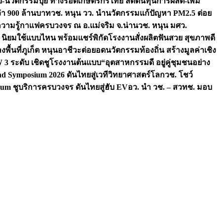
จัย-นวัตกรรมปุ๋ย ทางรอดเกษตรกรไทย ลดต้นทุนการผลิต-เพิ่ม
ว่า 900 ล้านบาท
วช. หนุน วว. นำนวัตกรรมแก้ปัญหา PM2.5 ต่อย
ความรู้กาแฟครบวงจร ณ อ.แม่จริม จ.น่าน
วช. หนุน มศว.
น นิยมใช้แบบไหน พร้อมแชร์พิกัดโรงงานสั่งผลิต
ฟันสวย สุขภาพดี
งพื้นที่ภูเก็ต หนุนอาชีวะต่อยอดนวัตกรรมท้องถิ่น สร้างมูลค่าเชิง
ระดับ เชิดชูโรงงานต้นแบบ“อุตสาหกรรมดี อยู่คู่ชุมชนอย่าง
nd Symposium 2026 ดันไทยสู่เวทีวิทยาศาสตร์โลก
วช. โชว์
um ชูบริการครบวงจร ดันไทยสู่ฮับ EV
อว. นำ วช. – สวทช. มอบ