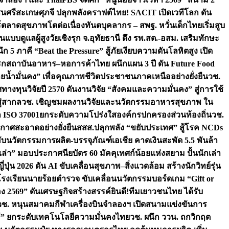
ชนศรีสะเกษ
ศุภจี ปลุกพลังคราฟต์ไทย! SACIT เปิดเวทีโลก ดัน
ร์ตลาดสุขภาพโตต่อเนื่อง
ทันตบุคลากร – สพฐ. หวั่นเด็กไทยเริ่มสูบ
นแบบดูแลผู้สูงวัยเชิงรุก จ.อุทัยธานี ดึง รพ.สต.-อสม. เสริมทักษะ
ึก 5 ภาคี “Beat the Pressure” สู้ภัยเงียบความดันโลหิตสูง เปิด
รก
สถาบันอาหาร–หอการค้าไทย ผนึกแผน 3 ปี ดัน Future Food
ยน้ำมั่นคง” เพื่อคุณภาพชีวิตประชาชนภาคเหนืออย่างยั่งยืน
วช.
ศทางทุนวิจัยปี 2570 ดันงานวิจัย “สังคมและความมั่นคง” สู่การใช้
ู่สากล
วช. เชิญชมผลงานวิจัยและนวัตกรรมอาหารสุขภาพ ใน
ล ISO 37001ยกระดับความโปร่งใสองค์กรปกครองส่วนท้องถิ่น
วช.
ากาศสะอาดอย่างยั่งยืน
สสส.ปลุกพลัง “ขยับประเทศ” สู้โรค NCDs
่ฮับนวัตกรรมการผลิต-บรรจุภัณฑ์เอเชีย คาดเงินสะพัด 5.5 พันล้า
เล่า” มอบประกาศนียบัตร 60 มัคคุเทศก์น้อยแห่งสยาม ปั้นนักเล่า
ปุ่น 2026 ดัน AI ขับเคลื่อนสุขภาพ–สิ่งแวดล้อม สร้างนักวิทย์รุ่น
โรงเรียนนายร้อยตำรวจ ขับเคลื่อนนวัตกรรมบอร์ดเกม “Gift or
ง 2569” ดันเศรษฐกิจสร้างสรรค์
ยินดี!ทีมเยาวชนไทย ได้รับ
วช. หนุนสมาคมกีฬาเครื่องบินจำลองฯ เปิดสนามแข่งขันการ
ิธี” ยกระดับเทคโนโลยีความมั่นคงไทย
วช. ผนึก ววน. ถกวิกฤต