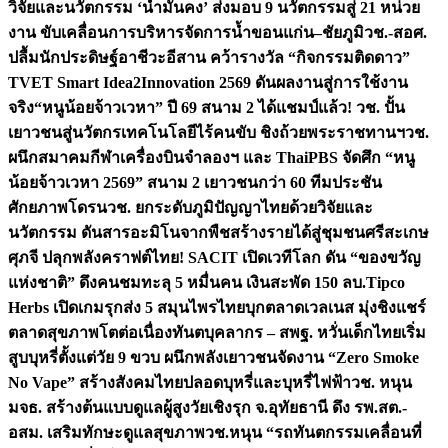
วิจัยและนวัตกรรม ‘น้ำมั่นคง’ ส่งมอบ 9 นวัตกรรมสู่ 21 หน่วย
งาน ขับเคลื่อนการบริหารจัดการน้ำขอนแก่น–ชัยภูมิ
วช.-สอศ.
ปลื้มนักประดิษฐ์อาชีวะอีสาน คว้ารางวัล “กิจกรรมติดดาว”
TVET Smart Idea2Innovation 2569 ดันผลงานสู่การใช้งาน
จริง
“หนูน้อยจ้าวเวหา” ปี 69 สนาม 2 ได้แชมป์แล้ว! วช. ปั้น
เยาวชนสู่นวัตกรเทคโนโลยีไร้คนขับ ชิงถ้วยพระราชทานฯ
วช.
ผนึกสมาคมกีฬาเครื่องบินจำลองฯ และ ThaiPBS จัดศึก “หนู
น้อยจ้าวเวหา 2569” สนาม 2 เยาวชนกว่า 60 ทีมประชัน
ศักยภาพโดรน
วช. ยกระดับภูมิปัญญาไทยด้วยวิจัยและ
นวัตกรรม ดันสารอะมิโนจากพืชสร้างรายได้สู่ชุมชนศรีสะเกษ
ศุภจี ปลุกพลังคราฟต์ไทย! SACIT เปิดเวทีโลก ดัน “ของขวัญ
แห่งชาติ” ดึงคนชมทะลุ 5 หมื่นคน เงินสะพัด 150 ลบ.
Tipco
Herbs เปิดเกมรุกส่ง 5 สมุนไพรไทยบุกตลาดเวลเนส มุ่งชิงแชร์
ตลาดสุขภาพโตต่อเนื่อง
ทันตบุคลากร – สพฐ. หวั่นเด็กไทยเริ่ม
สูบบุหรี่ตั้งแต่วัย 9 ขวบ ผนึกพลังเยาวชนจัดงาน “Zero Smoke
No Vape” สร้างสังคมไทยปลอดบุหรี่และบุหรี่ไฟฟ้า
วช. หนุน
มจธ. สร้างต้นแบบดูแลผู้สูงวัยเชิงรุก จ.อุทัยธานี ดึง รพ.สต.-
อสม. เสริมทักษะดูแลสุขภาพ
วช.หนุน “รถทันตกรรมเคลื่อนที่