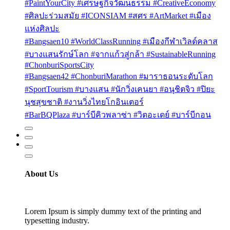
#PaintYourCity #เศรษฐกิจวัฒนธรรม #CreativeEconomy
#ศิลปะร่วมสมัย #ICONSIAM #สศร #ArtMarket #เมือง
แห่งศิลปะ
#Bangsaen10 #WorldClassRunning #เมืองกีฬาเวิลด์คลาส
#บางแสนรักษ์โลก #จากแก้วสู่กล้า #SustainableRunning
#ChonburiSportsCity
#Bangsaen42 #ChonburiMarathon #มาราธอนระดับโลก
#SportTourism #บางแสน #นักวิ่งเคนยา #อนุชิตจิว #ปิยะ
นุชสุขชาติ #งานวิ่งไทยโกอินเตอร์
#BarBQPlaza #บาร์บีคิวพลาซ่า #วิตอะเดย์ #บาร์บีกอน
About Us
Lorem Ipsum is simply dummy text of the printing and
typesetting industry.