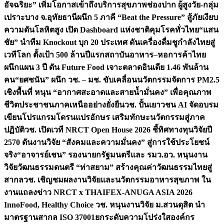
อัจฉริยะ” เพิ่มโอกาสเข้าถึงบริการสุขภาพช่องปาก ผู้สูงวัย-กลุ่ม
เปราะบาง จ.อุทัยธานี
ผนึก 5 ภาคี “Beat the Pressure” สู้ภัยเงียบ
ความดันโลหิตสูง เปิด Dashboard แห่งชาติคุมโรคทั่วไทย
“แสน
ชัย” นำทีม Knockout บุก 20 ประเทศ ดันเครื่องดื่มชูกำลังไทยสู่
เวทีโลก ตั้งเป้า 500 ล้านปีแรก
สถาบันอาหาร–หอการค้าไทย
ผนึกแผน 3 ปี ดัน Future Food เจาะตลาดอินเดีย 1.46 พันล้าน
คน
“ยศชนัน” ผนึก วช. – มช. ขับเคลื่อนนวัตกรรมจัดการ PM2.5
เชิงพื้นที่ หนุน “อากาศสะอาดและสายน้ำมั่นคง” เพื่อคุณภาพ
ชีวิตประชาชนภาคเหนืออย่างยั่งยืน
วช. ปั้นเยาวชน AI จัดอบรม
เขียนโปรแกรมโดรนแปรอักษร เสริมทักษะนวัตกรรมสู่ภาค
ปฏิบัติ
วช. เปิดเวที NRCT Open House 2026 ชี้ทิศทางทุนวิจัยปี
2570 ดันงานวิจัย “สังคมและความมั่นคง” สู่การใช้ประโยชน์
จริง
“อาจารย์เชน” รองนายกรัฐมนตรีและ รมว.อว. หนุนงาน
วิจัยวัฒนธรรมดนตรี “ท่าสยาม” สร้างคุณค่าวัฒนธรรมไทยสู่
สากล
วช. เชิญชมผลงานวิจัยและนวัตกรรมอาหารสุขภาพ ใน
งานแถลงข่าว NRCT x THAIFEX-ANUGA ASIA 2026
InnoFood, Healthy Choice
วช. หนุนงานวิจัย ม.สวนดุสิต นำ
มาตรฐานสากล ISO 37001ยกระดับความโปร่งใสองค์กร