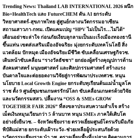
Skip
Trending News:
Thailand LAB INTERNATIONAL 2026 ผนึก
to
Bio+HealthTech และ FutureCHEM ดัน AI ยกระดับ
content
วิทยาศาสตร์-สุขภาพไทย สู่ศูนย์กลางนวัตกรรมอาเซียน
สถานเสาวภา-กทม. เปิดแคมเปญ “HPV ไม่เป็นไร…ไม่ได้”
เตือนอย่าชะล่าใจ ก่อนภัยเงียบลุกลามเป็นมะเร็ง
เมืองทองธานี
ขึ้นแท่น เขตส่งเสริมเมืองอัจฉริยะ มุ่งยกระดับเทคโนโลยี สิ่ง
แวดล้อม ปักหมุด เมืองอัจฉริยะมีชีวิต ขับเคลื่อนเศรษฐกิจ
วช.
เดินหน้าขับเคลื่อน “รางวัลธัชชา” ยกย่องผู้สร้างคุณูปการด้าน
สังคมศาสตร์ มนุษยศาสตร์ และศิลปกรรมศาสตร์ สร้างแรง
บันดาลใจและต่อยอดงานวิจัยสู่การพัฒนาประเทศ
วช. หนุน
นโยบาย Local Growth Engine ยกระดับทุเรียนต้นแม่น้ำมูลโค
ราช ตั้ง 9 ศูนย์ชุมชนเกษตรรักษ์โลก ขับเคลื่อนเกษตรด้วยวิจัย
และนวัตกรรม
สสว. ปลื้มงาน “OSS & SMEs GROW
TOGETHER FAIR 2026” ที่สงขลาประสบความสำเร็จ สร้าง
เม็ดเงินหมุนเวียนกว่า 5 ล้านบาท หนุน SMEs ภาคใต้เติบโต
อย่างยั่งยืน
วช. – จังหวัดเชียงราย ตรวจเยี่ยมศูนย์โดรนรับมือภัย
พิบัติแม่สาย ยกระดับเฝ้าระวัง–ช่วยเหลือผู้ประสบภัยด้วย
นวัตกรรม
เชียงราย นำ วช. ตรวจเยี่ยมพื้นที่แม่สาย ติดตามการ