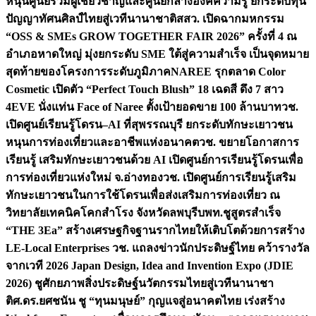
หนุนศูนย์รวมผู้เชี่ยวชาญและศูนย์กลางองค์ความรู้ ยกระดับทุน
ปัญญาทัศนศิลป์ไทยสู่เวทีนานาชาติ
สสว. เปิดฉากมหกรรม
“OSS & SMEs GROW TOGETHER FAIR 2026” ครั้งที่ 4 ณ
อำเภอหาดใหญ่ มุ่งยกระดับ SME ใต้สู่ความสำเร็จ เป็นจุดหมาย
สุดท้ายของโครงการระดับภูมิภาค
NAREE รุกตลาด Color
Cosmetic เปิดตัว “Perfect Touch Blush” 18 เฉดสี ดึง 7 สาว
4EVE นั่งแท่น Face of Naree ตั้งเป้ายอดขาย 100 ล้านบาท
วช.
เปิดศูนย์เรียนรู้โดรน–AI ที่สุพรรณบุรี ยกระดับทักษะเยาวชน
หนุนการท่องเที่ยวและอาชีพแห่งอนาคต
วช. ขยายโอกาสการ
เรียนรู้ เสริมทักษะเยาวชนด้วย AI เปิดศูนย์การเรียนรู้โดรนเพื่อ
การท่องเที่ยวแห่งใหม่ จ.อ่างทอง
วช. เปิดศูนย์การเรียนรู้เสริม
ทักษะเยาวชนในการใช้โดรนเพื่อส่งเสริมการท่องเที่ยว ณ
วิทยาลัยเทคนิคโคกสำโรง จังหวัดลพบุรี
บพท.ชูสูตรสำเร็จ
“THE 3Ea” สร้างเศรษฐกิจฐานรากไทยให้เติบโตด้วยการสร้าง
LE-Local Enterprises
วช. แถลงข่าวนักประดิษฐ์ไทย คว้ารางวัล
จากเวที 2026 Japan Design, Idea and Invention Expo (JDIE
2026) ชูศักยภาพสิ่งประดิษฐ์นวัตกรรมไทยสู่เวทีนานาชา
ติ
ศ.ดร.ยศชนัน ชู “ทุนมนุษย์” กุญแจสู่อนาคตไทย เร่งสร้าง