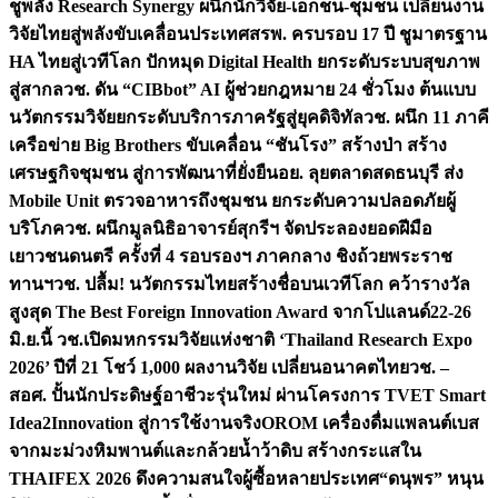
ชูพลัง Research Synergy ผนึกนักวิจัย-เอกชน-ชุมชน เปลี่ยนงาน
วิจัยไทยสู่พลังขับเคลื่อนประเทศ
สรพ. ครบรอบ 17 ปี ชูมาตรฐาน
HA ไทยสู่เวทีโลก ปักหมุด Digital Health ยกระดับระบบสุขภาพ
สู่สากล
วช. ดัน “CIBbot” AI ผู้ช่วยกฎหมาย 24 ชั่วโมง ต้นแบบ
นวัตกรรมวิจัยยกระดับบริการภาครัฐสู่ยุคดิจิทัล
วช. ผนึก 11 ภาคี
เครือข่าย Big Brothers ขับเคลื่อน “ชันโรง” สร้างป่า สร้าง
เศรษฐกิจชุมชน สู่การพัฒนาที่ยั่งยืน
อย. ลุยตลาดสดธนบุรี ส่ง
Mobile Unit ตรวจอาหารถึงชุมชน ยกระดับความปลอดภัยผู้
บริโภค
วช. ผนึกมูลนิธิอาจารย์สุกรีฯ จัดประลองยอดฝีมือ
เยาวชนดนตรี ครั้งที่ 4 รอบรองฯ ภาคกลาง ชิงถ้วยพระราช
ทานฯ
วช. ปลื้ม! นวัตกรรมไทยสร้างชื่อบนเวทีโลก คว้ารางวัล
สูงสุด The Best Foreign Innovation Award จากโปแลนด์
22-26
มิ.ย.นี้ วช.เปิดมหกรรมวิจัยแห่งชาติ ‘Thailand Research Expo
2026’ ปีที่ 21 โชว์ 1,000 ผลงานวิจัย เปลี่ยนอนาคตไทย
วช. –
สอศ. ปั้นนักประดิษฐ์อาชีวะรุ่นใหม่ ผ่านโครงการ TVET Smart
Idea2Innovation สู่การใช้งานจริง
OROM เครื่องดื่มแพลนต์เบส
จากมะม่วงหิมพานต์และกล้วยน้ำว้าดิบ สร้างกระแสใน
THAIFEX 2026 ดึงความสนใจผู้ซื้อหลายประเทศ
“ดนุพร” หนุน