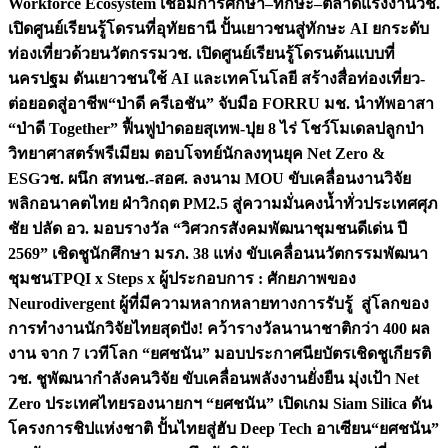
Workforce Ecosystem เชื่อมการศึกษา–ทักษะ–ตลาดแรงงาน
วช.
เปิดศูนย์เรียนรู้โดรนที่อุทัยธานี ปั้นเยาวชนสู่ทักษะ AI ยกระดับ
ท่องเที่ยวด้วยนวัตกรรม
วช. เปิดศูนย์เรียนรู้โดรนต้นแบบที่
นครปฐม ดันเยาวชนใช้ AI และเทคโนโลยี สร้างสื่อท่องเที่ยว-
ต่อยอดสู่อาชีพ
“ป่าดี ครีเอชัน” จับมือ FORRU มช. นำทัพอาสา
“ป่าดี Together” ฟื้นฟูป่าดอยสุเทพ-ปุย 8 ไร่ โชว์โมเดลปลูกป่า
วิทยาศาสตร์พรีเมียม ตอบโจทย์นักลงทุนยุค Net Zero &
ESG
วช. ผนึก สทนช.-สอศ. ลงนาม MOU ขับเคลื่อนงานวิจัย
พลิกอนาคตไทย ฝ่าวิกฤต PM2.5 สู่ความมั่นคงน้ำทั่วประเทศ
ศุภ
ชัย ปลัด อว. มอบรางวัล “วิศวกรสังคมพัฒนาชุมชนดีเด่น ปี
2569” เชิดชูนักศึกษา มรภ. 38 แห่ง ขับเคลื่อนนวัตกรรมพัฒนา
ชุมชน
TPQI x Steps x ผู้ประกอบการ : ศักยภาพของ
Neurodivergent ผู้ที่มีความหลากหลายทางการรับรู้ สู่โลกของ
การทำงาน
นักวิจัยไทยสุดปัง! คว้ารางวัลนานาชาติกว่า 400 ผล
งาน จาก 7 เวทีโลก “ยศชนัน” มอบประกาศนียบัตรเชิดชูเกียรติ
วช. ชูพัฒนากำลังคนวิจัย ขับเคลื่อนพลังงานยั่งยืน มุ่งเป้า Net
Zero ประเทศไทย
รองนายกฯ “ยศชนัน” เปิดเกม Siam Silica ดัน
โครงการชิปแห่งชาติ ปั้นไทยสู่ฮับ Deep Tech อาเซียน
“ยศชนัน”