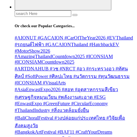
Search
for:
Or check our Popular Categories...
#AIONUT #GACAION #CarOfTheYear2026 #EVThailand
#รถยนต์ไฟฟ้า #GACAIONThailand #HatchbackEV
#MotorShow2026
#AmazingThailandCountdown2025 #ICONSIAM
#ICONSIAMCountdown2025
#ARTDNAHUB #วช #NRCT #อว #กระทรวงอว #ทัศน
ศิลป์ #SoftPower #ศิลปะไทย #นวัตกรรม #ทุนวัฒนธรรม
#ICONSIAM #VisualArts
#AsiaEnwastExpo2026 #สอท #อุตสาหกรรมสีเขียว
#เศรษฐกิจหมุนเวียน #พลังงานสะอาด #ESG
#EnwastExpo #GreenFuture #CircularEconomy
#ThailandIndustry #สิ่งแวดล้อมยั่งยืน
#BaliChoralFestival #วงปล่อยแก่ประเทศไทย #วิจัยเพื่อ
สังคมสูงวัย
#BangkokArtFestival #BAF11 #CraftYourDreams