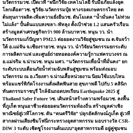
นวัตกรรม
วช. เปิดเวที “ผนึกวิจัย-เทคโนโลยี รับมือภัยแล้งยุค
โลกเดือด“
วช. ชูวิจัย-นวัตกรรมปุ๋ย ทางรอดเกษตรกรไทย ลด
ต้นทุนการผลิต-เพิ่มความยั่งยืน
วช. ดันโมเดล “น้ำมั่นคง ไม่ท่วม
ไม่แล้ง” ปั้นต้นแบบสงขลา–พัทลุง ตั้งเป้าช่วย 1.2 แสนครัวเรือน
สร้างมูลค่าเศรษฐกิจกว่า 900 ล้านบาท
วช. หนุน วว. นำ
นวัตกรรมแก้ปัญหา PM2.5 ต่อยอดงานวิจัยสู่ชุมชน ณ ต.จันจว้า
ใต้ อ.แม่จัน จ.เชียงราย
วช. หนุน วว. นำวิจัยนวัตกรรมยกระดับ
การผลิตกาแฟ และศูนย์ถ่ายทอดองค์ความรู้กาแฟครบวงจร ณ
อ.แม่จริม จ.น่าน
วช. หนุน มศว. “นวัตกรรมเพื่อน้ำที่มั่นคง” ยก
ระดับระบบเตือนภัยน้ำท่วมฉับพลันสู่ชุมชน พร้อมส่งมอบ
นวัตกรรม ณ อ.เวียงสา จ.น่าน
เสื้อหน่วยงาน นิยมใช้แบบไหน
พร้อมแชร์พิกัดโรงงานสั่งผลิต
ฟันสวย สุขภาพดี ไปกับ 5 คลินิก
ทันตกรรมราชบุรี ใกล้ฉัน
ถอดบทเรียน Earthquake 2025 สู่
Thailand Safer Future วช. เดินหน้าสร้างความพร้อม
วช. ลงพื้น
ที่ภูเก็ต หนุนอาชีวะต่อยอดนวัตกรรมท้องถิ่น สร้างมูลค่าเชิง
พาณิชย์สู่เวทีโลก
วช. ดัน “ดนตรีวิจัย” ปลุกอัตลักษณ์ภูเก็ต สู่เวที
สากลผ่านเสียงซิมโฟนี
กระทรวงอุตสาหกรรม มอบรางวัล CSR-
DIW 3 ระดับ เชิดชูโรงงานต้นแบบ“อุตสาหกรรมดี อยู่คู่ชุมชน