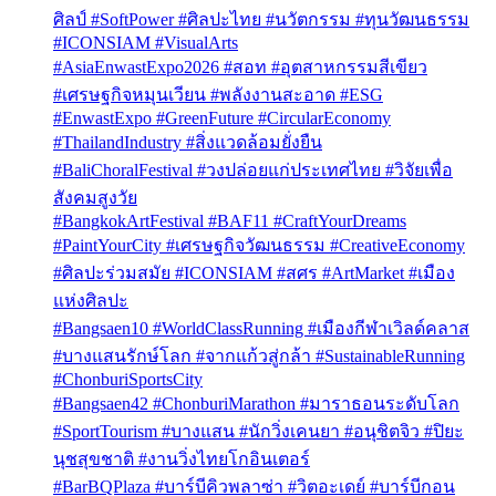
ศิลป์ #SoftPower #ศิลปะไทย #นวัตกรรม #ทุนวัฒนธรรม
#ICONSIAM #VisualArts
#AsiaEnwastExpo2026 #สอท #อุตสาหกรรมสีเขียว
#เศรษฐกิจหมุนเวียน #พลังงานสะอาด #ESG
#EnwastExpo #GreenFuture #CircularEconomy
#ThailandIndustry #สิ่งแวดล้อมยั่งยืน
#BaliChoralFestival #วงปล่อยแก่ประเทศไทย #วิจัยเพื่อ
สังคมสูงวัย
#BangkokArtFestival #BAF11 #CraftYourDreams
#PaintYourCity #เศรษฐกิจวัฒนธรรม #CreativeEconomy
#ศิลปะร่วมสมัย #ICONSIAM #สศร #ArtMarket #เมือง
แห่งศิลปะ
#Bangsaen10 #WorldClassRunning #เมืองกีฬาเวิลด์คลาส
#บางแสนรักษ์โลก #จากแก้วสู่กล้า #SustainableRunning
#ChonburiSportsCity
#Bangsaen42 #ChonburiMarathon #มาราธอนระดับโลก
#SportTourism #บางแสน #นักวิ่งเคนยา #อนุชิตจิว #ปิยะ
นุชสุขชาติ #งานวิ่งไทยโกอินเตอร์
#BarBQPlaza #บาร์บีคิวพลาซ่า #วิตอะเดย์ #บาร์บีกอน