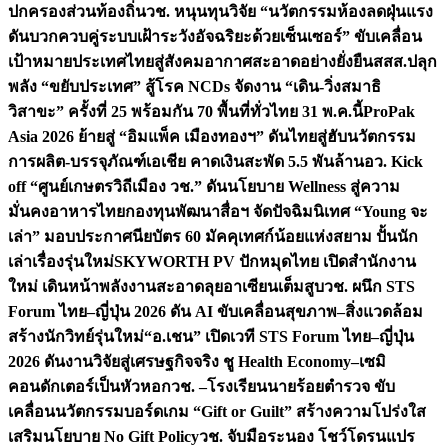
ปกครองส่วนท้องถิ่น
วช. หนุนทุนวิจัย “นวัตกรรมห้องลดฝุ่นแรง
ดันบวกควบคู่ระบบเฝ้าระวังอัจฉริยะด้วยเซ็นเซอร์” ขับเคลื่อน
เป้าหมายประเทศไทยสู่สังคมอากาศสะอาดอย่างยั่งยืน
สสส.ปลุก
พลัง “ขยับประเทศ” สู้โรค NCDs จัดงาน “เดิน-วิ่งสมาธิ
วิสาขะ” ครั้งที่ 25 พร้อมกัน 70 พื้นที่ทั่วไทย 31 พ.ค.นี้
ProPak
Asia 2026 ย้ายสู่ “อิมแพ็ค เมืองทองฯ” ดันไทยสู่ฮับนวัตกรรม
การผลิต-บรรจุภัณฑ์เอเชีย คาดเงินสะพัด 5.5 พันล้าน
อว. Kick
off “ศูนย์เกษตรวิถีเมือง วช.” ดันนโยบาย Wellness สู่ความ
มั่นคงอาหารไทย
กองทุนพัฒนาสื่อฯ จัดปัจฉิมนิเทศ “Young จะ
เล่า” มอบประกาศนียบัตร 60 มัคคุเทศก์น้อยแห่งสยาม ปั้นนัก
เล่าเรื่องรุ่นใหม่
SKYWORTH PV ปักหมุดไทย เปิดสำนักงาน
ใหม่ เดินหน้าพลังงานสะอาดลุยอาเซียนเต็มสูบ
วช. ผนึก STS
Forum ไทย–ญี่ปุ่น 2026 ดัน AI ขับเคลื่อนสุขภาพ–สิ่งแวดล้อม
สร้างนักวิทย์รุ่นใหม่
“อ.เชน” เปิดเวที STS Forum ไทย–ญี่ปุ่น
2026 ดันงานวิจัยสู่เศรษฐกิจจริง ชู Health Economy–เซมิ
คอนดักเตอร์เป็นหัวหอก
วช. –โรงเรียนนายร้อยตำรวจ ขับ
เคลื่อนนวัตกรรมบอร์ดเกม “Gift or Guilt” สร้างความโปร่งใส
เสริมนโยบาย No Gift Policy
วช. จับมือระนอง โชว์โดรนแปร