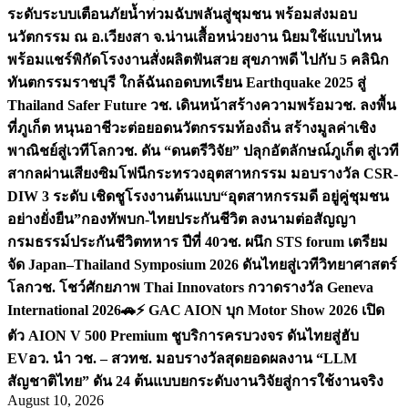
ระดับระบบเตือนภัยน้ำท่วมฉับพลันสู่ชุมชน พร้อมส่งมอบ
นวัตกรรม ณ อ.เวียงสา จ.น่าน
เสื้อหน่วยงาน นิยมใช้แบบไหน
พร้อมแชร์พิกัดโรงงานสั่งผลิต
ฟันสวย สุขภาพดี ไปกับ 5 คลินิก
ทันตกรรมราชบุรี ใกล้ฉัน
ถอดบทเรียน Earthquake 2025 สู่
Thailand Safer Future วช. เดินหน้าสร้างความพร้อม
วช. ลงพื้น
ที่ภูเก็ต หนุนอาชีวะต่อยอดนวัตกรรมท้องถิ่น สร้างมูลค่าเชิง
พาณิชย์สู่เวทีโลก
วช. ดัน “ดนตรีวิจัย” ปลุกอัตลักษณ์ภูเก็ต สู่เวที
สากลผ่านเสียงซิมโฟนี
กระทรวงอุตสาหกรรม มอบรางวัล CSR-
DIW 3 ระดับ เชิดชูโรงงานต้นแบบ“อุตสาหกรรมดี อยู่คู่ชุมชน
อย่างยั่งยืน”
กองทัพบก-ไทยประกันชีวิต ลงนามต่อสัญญา
กรมธรรม์ประกันชีวิตทหาร ปีที่ 40
วช. ผนึก STS forum เตรียม
จัด Japan–Thailand Symposium 2026 ดันไทยสู่เวทีวิทยาศาสตร์
โลก
วช. โชว์ศักยภาพ Thai Innovators กวาดรางวัล Geneva
International 2026
🚗⚡️ GAC AION บุก Motor Show 2026 เปิด
ตัว AION V 500 Premium ชูบริการครบวงจร ดันไทยสู่ฮับ
EV
อว. นำ วช. – สวทช. มอบรางวัลสุดยอดผลงาน “LLM
สัญชาติไทย” ดัน 24 ต้นแบบยกระดับงานวิจัยสู่การใช้งานจริง
August 10, 2026