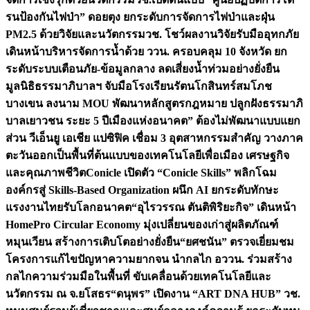
รนป้องกันไฟป่า” ดอยตุง ยกระดับการจัดการไฟป่าและฝุ่น
PM2.5 ด้วยวิจัยและนวัตกรรม
วช. โชว์ผลงานวิจัยรับมืออุทกภัย
เดินหน้าบริหารจัดการน้ำด้วย ววน. ครอบคลุม 10 จังหวัด ยก
ระดับระบบเตือนภัย-ข้อมูลกลาง ลดเสี่ยงน้ำท่วมอย่างยั่งยืน
มูลนิธิธรรมาภิบาลฯ จับมือโรงเรียนรัตนโกสินทร์สมโภช
บางเขน ลงนาม MOU พัฒนาหลักสูตรกฎหมาย ปลูกฝังธรรมาภิ
บาลเยาวชน ระยะ 5 ปี
เมืองแห่งอนาคต” ต้องไม่พัฒนาแบบแยก
ส่วน วีเอ็นยู เอเชีย แปซิฟิค เชื่อม 3 อุตสาหกรรมสำคัญ วางภาค
ตะวันออกเป็นพื้นที่ต้นแบบของเทคโนโลยีเพื่อเมือง เศรษฐกิจ
และคุณภาพชีวิต
Conicle เปิดตัว “Conicle Skills” พลิกโฉม
องค์กรสู่ Skills-Based Organization ผนึก AI ยกระดับทักษะ
แรงงานไทยรับโลกอนาคต
“อุไรวรรณ ตันติพิริยะกิจ” เดินหน้า
HomePro Circular Economy มุ่งเปลี่ยนของเก่าสู่ผลิตภัณฑ์
หมุนเวียน สร้างการเติบโตอย่างยั่งยืน
“ยศชนัน” ตรวจเยี่ยมชม
โครงการแก้ไขปัญหาความยากจน นำกลไก อววน. ร่วมสร้าง
กลไกความร่วมมือในพื้นที่ ขับเคลื่อนด้วยเทคโนโลยีและ
นวัตกรรม ณ จ.ยโสธร
“ดนุพร” เปิดงาน “ART DNA HUB” วช.