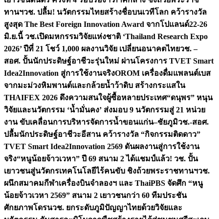
ทานฯ
วช. ปลื้ม! นวัตกรรมไทยสร้างชื่อบนเวทีโลก คว้ารางวัล
สูงสุด The Best Foreign Innovation Award จากโปแลนด์
22-26
มิ.ย.นี้ วช.เปิดมหกรรมวิจัยแห่งชาติ ‘Thailand Research Expo
2026’ ปีที่ 21 โชว์ 1,000 ผลงานวิจัย เปลี่ยนอนาคตไทย
วช. –
สอศ. ปั้นนักประดิษฐ์อาชีวะรุ่นใหม่ ผ่านโครงการ TVET Smart
Idea2Innovation สู่การใช้งานจริง
OROM เครื่องดื่มแพลนต์เบส
จากมะม่วงหิมพานต์และกล้วยน้ำว้าดิบ สร้างกระแสใน
THAIFEX 2026 ดึงความสนใจผู้ซื้อหลายประเทศ
“ดนุพร” หนุน
วิจัยและนวัตกรรม ‘น้ำมั่นคง’ ส่งมอบ 9 นวัตกรรมสู่ 21 หน่วย
งาน ขับเคลื่อนการบริหารจัดการน้ำขอนแก่น–ชัยภูมิ
วช.-สอศ.
ปลื้มนักประดิษฐ์อาชีวะอีสาน คว้ารางวัล “กิจกรรมติดดาว”
TVET Smart Idea2Innovation 2569 ดันผลงานสู่การใช้งาน
จริง
“หนูน้อยจ้าวเวหา” ปี 69 สนาม 2 ได้แชมป์แล้ว! วช. ปั้น
เยาวชนสู่นวัตกรเทคโนโลยีไร้คนขับ ชิงถ้วยพระราชทานฯ
วช.
ผนึกสมาคมกีฬาเครื่องบินจำลองฯ และ ThaiPBS จัดศึก “หนู
น้อยจ้าวเวหา 2569” สนาม 2 เยาวชนกว่า 60 ทีมประชัน
ศักยภาพโดรน
วช. ยกระดับภูมิปัญญาไทยด้วยวิจัยและ