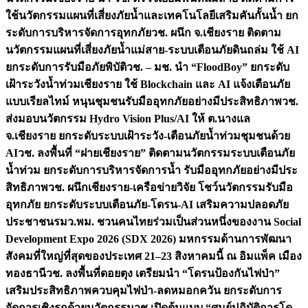
ใช้นวัตกรรมแผนที่เสี่ยงภัยน้ำและเทคโนโลยีเสริมคันกั้นน้ำ ยก
ระดับการบริหารจัดการอุทกภัย
วช. ผนึก จ.เชียงราย ติดตาม
นวัตกรรมแผนที่เสี่ยงภัยน้ำแม่สาย-ระบบเตือนภัยดินถล่ม ใช้ AI
ยกระดับการรับมือภัยพิบัติ
วช. – มช. นำ “FloodBoy” ยกระดับ
เฝ้าระวังน้ำท่วมเชียงราย ใช้ Blockchain และ AI แจ้งเตือนภัย
แบบเรียลไทม์ หนุนชุมชนรับมืออุทกภัยอย่างมีประสิทธิภาพ
วช.
ส่งมอบนวัตกรรม Hydro Vision Plus/AI ให้ ต.นางแล
จ.เชียงราย ยกระดับระบบเฝ้าระวัง-เตือนภัยน้ำท่วมชุมชนด้วย
AI
วช. ลงพื้นที่ “ฝายเชียงราย” ติดตามนวัตกรรมระบบเตือนภัย
น้ำท่วม ยกระดับการบริหารจัดการน้ำ รับมืออุทกภัยอย่างมีประ
สิทธิภาพ
วช. ผนึกเชียงราย-เครือข่ายวิจัย โชว์นวัตกรรมรับมือ
อุทกภัย ยกระดับระบบเตือนภัย-โดรน-AI เสริมความปลอดภัย
ประชาชน
รมว.พม. ชวนคนไทยร่วมเป็นส่วนหนึ่งของงาน Social
Development Expo 2026 (SDX 2026) มหกรรมด้านการพัฒนา
สังคมที่ใหญ่ที่สุดของประเทศ 21–23 สิงหาคมนี้ ณ อิมแพ็ค เมือง
ทองธานี
วช. ลงพื้นที่ดอยตุง เตรียมนำ “โดรนป้องกันไฟป่า”
เสริมประสิทธิภาพควบคุมไฟป่า-ลดหมอกควัน ยกระดับการ
จัดการเชิงรุกด้วยนวัตกรรม
วช.เปิดต้นแบบ “ศูนย์ปฏิบัติการโด