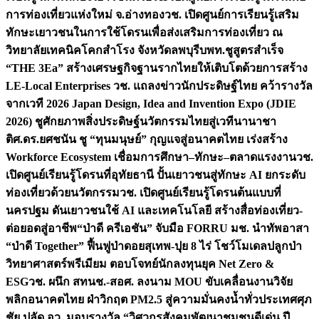
การท่องเที่ยวแห่งใหม่ จ.อ่างทอง
วช. เปิดศูนย์การเรียนรู้เสริม
ทักษะเยาวชนในการใช้โดรนเพื่อส่งเสริมการท่องเที่ยว ณ
วิทยาลัยเทคนิคโคกสำโรง จังหวัดลพบุรี
บพท.ชูสูตรสำเร็จ
“THE 3Ea” สร้างเศรษฐกิจฐานรากไทยให้เติบโตด้วยการสร้าง
LE-Local Enterprises
วช. แถลงข่าวนักประดิษฐ์ไทย คว้ารางวัล
จากเวที 2026 Japan Design, Idea and Invention Expo (JDIE
2026) ชูศักยภาพสิ่งประดิษฐ์นวัตกรรมไทยสู่เวทีนานาชา
ติ
ศ.ดร.ยศชนัน ชู “ทุนมนุษย์” กุญแจสู่อนาคตไทย เร่งสร้าง
Workforce Ecosystem เชื่อมการศึกษา–ทักษะ–ตลาดแรงงาน
วช.
เปิดศูนย์เรียนรู้โดรนที่อุทัยธานี ปั้นเยาวชนสู่ทักษะ AI ยกระดับ
ท่องเที่ยวด้วยนวัตกรรม
วช. เปิดศูนย์เรียนรู้โดรนต้นแบบที่
นครปฐม ดันเยาวชนใช้ AI และเทคโนโลยี สร้างสื่อท่องเที่ยว-
ต่อยอดสู่อาชีพ
“ป่าดี ครีเอชัน” จับมือ FORRU มช. นำทัพอาสา
“ป่าดี Together” ฟื้นฟูป่าดอยสุเทพ-ปุย 8 ไร่ โชว์โมเดลปลูกป่า
วิทยาศาสตร์พรีเมียม ตอบโจทย์นักลงทุนยุค Net Zero &
ESG
วช. ผนึก สทนช.-สอศ. ลงนาม MOU ขับเคลื่อนงานวิจัย
พลิกอนาคตไทย ฝ่าวิกฤต PM2.5 สู่ความมั่นคงน้ำทั่วประเทศ
ศุภ
ชัย ปลัด อว. มอบรางวัล “วิศวกรสังคมพัฒนาชุมชนดีเด่น ปี