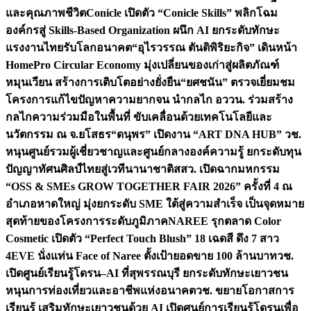
และคุณภาพชีวิต
Conicle เปิดตัว “Conicle Skills” พลิกโฉม
องค์กรสู่ Skills-Based Organization ผนึก AI ยกระดับทักษะ
แรงงานไทยรับโลกอนาคต
“อุไรวรรณ ตันติพิริยะกิจ” เดินหน้า
HomePro Circular Economy มุ่งเปลี่ยนของเก่าสู่ผลิตภัณฑ์
หมุนเวียน สร้างการเติบโตอย่างยั่งยืน
“ยศชนัน” ตรวจเยี่ยมชม
โครงการแก้ไขปัญหาความยากจน นำกลไก อววน. ร่วมสร้าง
กลไกความร่วมมือในพื้นที่ ขับเคลื่อนด้วยเทคโนโลยีและ
นวัตกรรม ณ จ.ยโสธร
“ดนุพร” เปิดงาน “ART DNA HUB” วช.
หนุนศูนย์รวมผู้เชี่ยวชาญและศูนย์กลางองค์ความรู้ ยกระดับทุน
ปัญญาทัศนศิลป์ไทยสู่เวทีนานาชาติ
สสว. เปิดฉากมหกรรม
“OSS & SMEs GROW TOGETHER FAIR 2026” ครั้งที่ 4 ณ
อำเภอหาดใหญ่ มุ่งยกระดับ SME ใต้สู่ความสำเร็จ เป็นจุดหมาย
สุดท้ายของโครงการระดับภูมิภาค
NAREE รุกตลาด Color
Cosmetic เปิดตัว “Perfect Touch Blush” 18 เฉดสี ดึง 7 สาว
4EVE นั่งแท่น Face of Naree ตั้งเป้ายอดขาย 100 ล้านบาท
วช.
เปิดศูนย์เรียนรู้โดรน–AI ที่สุพรรณบุรี ยกระดับทักษะเยาวชน
หนุนการท่องเที่ยวและอาชีพแห่งอนาคต
วช. ขยายโอกาสการ
เรียนรู้ เสริมทักษะเยาวชนด้วย AI เปิดศูนย์การเรียนรู้โดรนเพื่อ