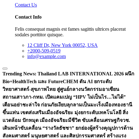
Contact Us
Contact Info
Felis consequat magnis est fames sagittis ultrices placerat
sodales porttitor quisque.
12 Cliff Dt, New York 00052, USA
+2000-509-0519
info@example.com
Trending News:
Thailand LAB INTERNATIONAL 2026 ผนึก
Bio+HealthTech และ FutureCHEM ดัน AI ยกระดับ
วิทยาศาสตร์-สุขภาพไทย สู่ศูนย์กลางนวัตกรรมอาเซียน
สถานเสาวภา-กทม. เปิดแคมเปญ “HPV ไม่เป็นไร…ไม่ได้”
เตือนอย่าชะล่าใจ ก่อนภัยเงียบลุกลามเป็นมะเร็ง
เมืองทองธานี
ขึ้นแท่น เขตส่งเสริมเมืองอัจฉริยะ มุ่งยกระดับเทคโนโลยี สิ่ง
แวดล้อม ปักหมุด เมืองอัจฉริยะมีชีวิต ขับเคลื่อนเศรษฐกิจ
วช.
เดินหน้าขับเคลื่อน “รางวัลธัชชา” ยกย่องผู้สร้างคุณูปการด้าน
สังคมศาสตร์ มนุษยศาสตร์ และศิลปกรรมศาสตร์ สร้างแรง