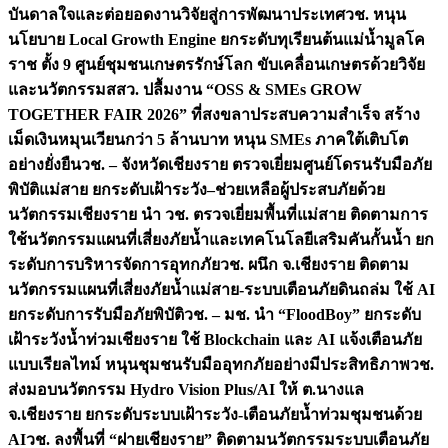
บันดาลใจและต่อยอดงานวิจัยสู่การพัฒนาประเทศ
วช. หนุน
นโยบาย Local Growth Engine ยกระดับทุเรียนต้นแม่น้ำมูลโค
ราช ตั้ง 9 ศูนย์ชุมชนเกษตรรักษ์โลก ขับเคลื่อนเกษตรด้วยวิจัย
และนวัตกรรม
สสว. ปลื้มงาน “OSS & SMEs GROW
TOGETHER FAIR 2026” ที่สงขลาประสบความสำเร็จ สร้าง
เม็ดเงินหมุนเวียนกว่า 5 ล้านบาท หนุน SMEs ภาคใต้เติบโต
อย่างยั่งยืน
วช. – จังหวัดเชียงราย ตรวจเยี่ยมศูนย์โดรนรับมือภัย
พิบัติแม่สาย ยกระดับเฝ้าระวัง–ช่วยเหลือผู้ประสบภัยด้วย
นวัตกรรม
เชียงราย นำ วช. ตรวจเยี่ยมพื้นที่แม่สาย ติดตามการ
ใช้นวัตกรรมแผนที่เสี่ยงภัยน้ำและเทคโนโลยีเสริมคันกั้นน้ำ ยก
ระดับการบริหารจัดการอุทกภัย
วช. ผนึก จ.เชียงราย ติดตาม
นวัตกรรมแผนที่เสี่ยงภัยน้ำแม่สาย-ระบบเตือนภัยดินถล่ม ใช้ AI
ยกระดับการรับมือภัยพิบัติ
วช. – มช. นำ “FloodBoy” ยกระดับ
เฝ้าระวังน้ำท่วมเชียงราย ใช้ Blockchain และ AI แจ้งเตือนภัย
แบบเรียลไทม์ หนุนชุมชนรับมืออุทกภัยอย่างมีประสิทธิภาพ
วช.
ส่งมอบนวัตกรรม Hydro Vision Plus/AI ให้ ต.นางแล
จ.เชียงราย ยกระดับระบบเฝ้าระวัง-เตือนภัยน้ำท่วมชุมชนด้วย
AI
วช. ลงพื้นที่ “ฝายเชียงราย” ติดตามนวัตกรรมระบบเตือนภัย