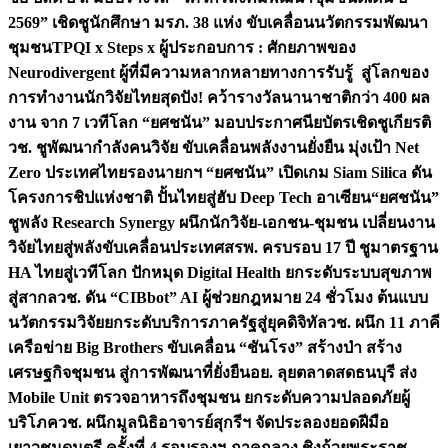
2569” เชิดชูนักศึกษา มรภ. 38 แห่ง ขับเคลื่อนนวัตกรรมพัฒนา
ชุมชน
TPQI x Steps x ผู้ประกอบการ : ศักยภาพของ
Neurodivergent ผู้ที่มีความหลากหลายทางการรับรู้ สู่โลกของ
การทำงาน
นักวิจัยไทยสุดปัง! คว้ารางวัลนานาชาติกว่า 400 ผล
งาน จาก 7 เวทีโลก “ยศชนัน” มอบประกาศนียบัตรเชิดชูเกียรติ
วช. ชูพัฒนากำลังคนวิจัย ขับเคลื่อนพลังงานยั่งยืน มุ่งเป้า Net
Zero ประเทศไทย
รองนายกฯ “ยศชนัน” เปิดเกม Siam Silica ดัน
โครงการชิปแห่งชาติ ปั้นไทยสู่ฮับ Deep Tech อาเซียน
“ยศชนัน”
ชูพลัง Research Synergy ผนึกนักวิจัย-เอกชน-ชุมชน เปลี่ยนงาน
วิจัยไทยสู่พลังขับเคลื่อนประเทศ
สรพ. ครบรอบ 17 ปี ชูมาตรฐาน
HA ไทยสู่เวทีโลก ปักหมุด Digital Health ยกระดับระบบสุขภาพ
สู่สากล
วช. ดัน “CIBbot” AI ผู้ช่วยกฎหมาย 24 ชั่วโมง ต้นแบบ
นวัตกรรมวิจัยยกระดับบริการภาครัฐสู่ยุคดิจิทัล
วช. ผนึก 11 ภาคี
เครือข่าย Big Brothers ขับเคลื่อน “ชันโรง” สร้างป่า สร้าง
เศรษฐกิจชุมชน สู่การพัฒนาที่ยั่งยืน
อย. ลุยตลาดสดธนบุรี ส่ง
Mobile Unit ตรวจอาหารถึงชุมชน ยกระดับความปลอดภัยผู้
บริโภค
วช. ผนึกมูลนิธิอาจารย์สุกรีฯ จัดประลองยอดฝีมือ
เยาวชนดนตรี ครั้งที่ 4 รอบรองฯ ภาคกลาง ชิงถ้วยพระราช