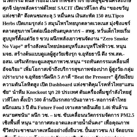
นวัตกรรม ดันสารอะมิโนจากพืชสร้างรายได้สู่ชุมชนศรีสะเกษ
ศุภจี ปลุกพลังคราฟต์ไทย! SACIT เปิดเวทีโลก ดัน “ของขวัญ
แห่งชาติ” ดึงคนชมทะลุ 5 หมื่นคน เงินสะพัด 150 ลบ.
Tipco
Herbs เปิดเกมรุกส่ง 5 สมุนไพรไทยบุกตลาดเวลเนส มุ่งชิงแชร์
ตลาดสุขภาพโตต่อเนื่อง
ทันตบุคลากร – สพฐ. หวั่นเด็กไทยเริ่ม
สูบบุหรี่ตั้งแต่วัย 9 ขวบ ผนึกพลังเยาวชนจัดงาน “Zero Smoke
No Vape” สร้างสังคมไทยปลอดบุหรี่และบุหรี่ไฟฟ้า
วช. หนุน
มจธ. สร้างต้นแบบดูแลผู้สูงวัยเชิงรุก จ.อุทัยธานี ดึง รพ.สต.-
อสม. เสริมทักษะดูแลสุขภาพ
วช.หนุน “รถทันตกรรมเคลื่อนที่
อัจฉริยะ” เพิ่มโอกาสเข้าถึงบริการสุขภาพช่องปาก ผู้สูงวัย-กลุ่ม
เปราะบาง จ.อุทัยธานี
ผนึก 5 ภาคี “Beat the Pressure” สู้ภัยเงียบ
ความดันโลหิตสูง เปิด Dashboard แห่งชาติคุมโรคทั่วไทย
“แสน
ชัย” นำทีม Knockout บุก 20 ประเทศ ดันเครื่องดื่มชูกำลังไทยสู่
เวทีโลก ตั้งเป้า 500 ล้านปีแรก
สถาบันอาหาร–หอการค้าไทย
ผนึกแผน 3 ปี ดัน Future Food เจาะตลาดอินเดีย 1.46 พันล้าน
คน
“ยศชนัน” ผนึก วช. – มช. ขับเคลื่อนนวัตกรรมจัดการ PM2.5
เชิงพื้นที่ หนุน “อากาศสะอาดและสายน้ำมั่นคง” เพื่อคุณภาพ
ชีวิตประชาชนภาคเหนืออย่างยั่งยืน
วช. ปั้นเยาวชน AI จัดอบรม