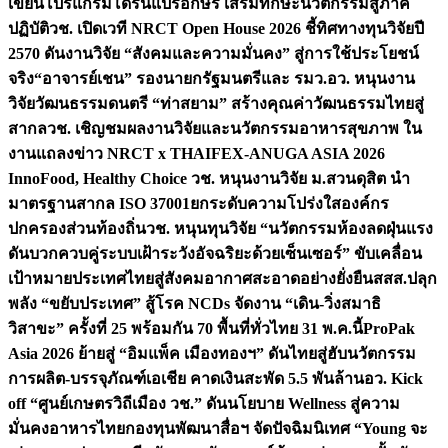
เขียนโปรแกรมโดรนแปรอักษร เสริมทักษะนวัตกรรมสู่ภาค
ปฏิบัติ
วช. เปิดเวที NRCT Open House 2026 ชี้ทิศทางทุนวิจัยปี
2570 ดันงานวิจัย “สังคมและความมั่นคง” สู่การใช้ประโยชน์
จริง
“อาจารย์เชน” รองนายกรัฐมนตรีและ รมว.อว. หนุนงาน
วิจัยวัฒนธรรมดนตรี “ท่าสยาม” สร้างคุณค่าวัฒนธรรมไทยสู่
สากล
วช. เชิญชมผลงานวิจัยและนวัตกรรมอาหารสุขภาพ ใน
งานแถลงข่าว NRCT x THAIFEX-ANUGA ASIA 2026
InnoFood, Healthy Choice
วช. หนุนงานวิจัย ม.สวนดุสิต นำ
มาตรฐานสากล ISO 37001ยกระดับความโปร่งใสองค์กร
ปกครองส่วนท้องถิ่น
วช. หนุนทุนวิจัย “นวัตกรรมห้องลดฝุ่นแรง
ดันบวกควบคู่ระบบเฝ้าระวังอัจฉริยะด้วยเซ็นเซอร์” ขับเคลื่อน
เป้าหมายประเทศไทยสู่สังคมอากาศสะอาดอย่างยั่งยืน
สสส.ปลุก
พลัง “ขยับประเทศ” สู้โรค NCDs จัดงาน “เดิน-วิ่งสมาธิ
วิสาขะ” ครั้งที่ 25 พร้อมกัน 70 พื้นที่ทั่วไทย 31 พ.ค.นี้
ProPak
Asia 2026 ย้ายสู่ “อิมแพ็ค เมืองทองฯ” ดันไทยสู่ฮับนวัตกรรม
การผลิต-บรรจุภัณฑ์เอเชีย คาดเงินสะพัด 5.5 พันล้าน
อว. Kick
off “ศูนย์เกษตรวิถีเมือง วช.” ดันนโยบาย Wellness สู่ความ
มั่นคงอาหารไทย
กองทุนพัฒนาสื่อฯ จัดปัจฉิมนิเทศ “Young จะ