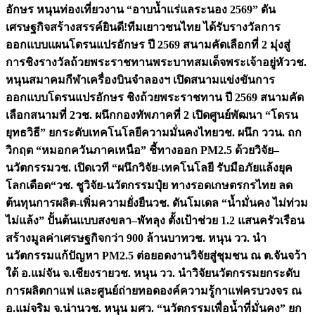
อักษร หนุนท่องเที่ยวงาน “อาบน้ำแร่แลระนอง 2569” ดัน
เศรษฐกิจสร้างสรรค์
ยินดี!ทีมเยาวชนไทย ได้รับรางวัลการ
ออกแบบแผนโดรนแปรอักษร ปี 2569 สนามคัดเลือกที่ 2 มุ่งสู่
การชิงรางวัลถ้วยพระราชทานพระบาทสมเด็จพระเจ้าอยู่หัว
วช.
หนุนสมาคมกีฬาเครื่องบินจำลองฯ เปิดสนามแข่งขันการ
ออกแบบโดรนแปรอักษร ชิงถ้วยพระราชทาน ปี 2569 สนามคัด
เลือกสนามที่ 2
วช. ผนึกกองทัพภาคที่ 2 เปิดศูนย์พัฒนา “โดรน
ยุทธวิธี” ยกระดับเทคโนโลยีความมั่นคงไทย
วช. ผนึก ววน. ถก
วิกฤต “หมอกควันภาคเหนือ” ชี้ทางออก PM2.5 ด้วยวิจัย–
นวัตกรรม
วช. เปิดเวที “ผนึกวิจัย-เทคโนโลยี รับมือภัยแล้งยุค
โลกเดือด“
วช. ชูวิจัย-นวัตกรรมปุ๋ย ทางรอดเกษตรกรไทย ลด
ต้นทุนการผลิต-เพิ่มความยั่งยืน
วช. ดันโมเดล “น้ำมั่นคง ไม่ท่วม
ไม่แล้ง” ปั้นต้นแบบสงขลา–พัทลุง ตั้งเป้าช่วย 1.2 แสนครัวเรือน
สร้างมูลค่าเศรษฐกิจกว่า 900 ล้านบาท
วช. หนุน วว. นำ
นวัตกรรมแก้ปัญหา PM2.5 ต่อยอดงานวิจัยสู่ชุมชน ณ ต.จันจว้า
ใต้ อ.แม่จัน จ.เชียงราย
วช. หนุน วว. นำวิจัยนวัตกรรมยกระดับ
การผลิตกาแฟ และศูนย์ถ่ายทอดองค์ความรู้กาแฟครบวงจร ณ
อ.แม่จริม จ.น่าน
วช. หนุน มศว. “นวัตกรรมเพื่อน้ำที่มั่นคง” ยก