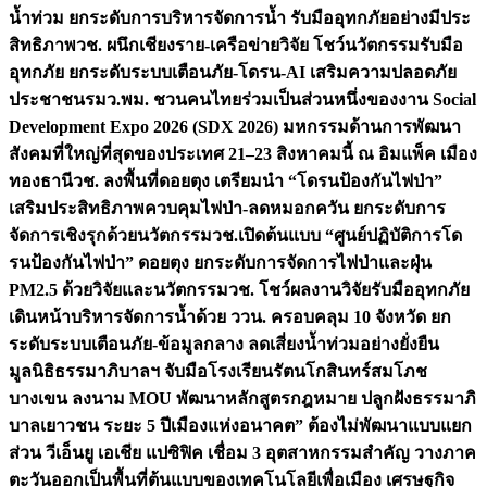
น้ำท่วม ยกระดับการบริหารจัดการน้ำ รับมืออุทกภัยอย่างมีประ
สิทธิภาพ
วช. ผนึกเชียงราย-เครือข่ายวิจัย โชว์นวัตกรรมรับมือ
อุทกภัย ยกระดับระบบเตือนภัย-โดรน-AI เสริมความปลอดภัย
ประชาชน
รมว.พม. ชวนคนไทยร่วมเป็นส่วนหนึ่งของงาน Social
Development Expo 2026 (SDX 2026) มหกรรมด้านการพัฒนา
สังคมที่ใหญ่ที่สุดของประเทศ 21–23 สิงหาคมนี้ ณ อิมแพ็ค เมือง
ทองธานี
วช. ลงพื้นที่ดอยตุง เตรียมนำ “โดรนป้องกันไฟป่า”
เสริมประสิทธิภาพควบคุมไฟป่า-ลดหมอกควัน ยกระดับการ
จัดการเชิงรุกด้วยนวัตกรรม
วช.เปิดต้นแบบ “ศูนย์ปฏิบัติการโด
รนป้องกันไฟป่า” ดอยตุง ยกระดับการจัดการไฟป่าและฝุ่น
PM2.5 ด้วยวิจัยและนวัตกรรม
วช. โชว์ผลงานวิจัยรับมืออุทกภัย
เดินหน้าบริหารจัดการน้ำด้วย ววน. ครอบคลุม 10 จังหวัด ยก
ระดับระบบเตือนภัย-ข้อมูลกลาง ลดเสี่ยงน้ำท่วมอย่างยั่งยืน
มูลนิธิธรรมาภิบาลฯ จับมือโรงเรียนรัตนโกสินทร์สมโภช
บางเขน ลงนาม MOU พัฒนาหลักสูตรกฎหมาย ปลูกฝังธรรมาภิ
บาลเยาวชน ระยะ 5 ปี
เมืองแห่งอนาคต” ต้องไม่พัฒนาแบบแยก
ส่วน วีเอ็นยู เอเชีย แปซิฟิค เชื่อม 3 อุตสาหกรรมสำคัญ วางภาค
ตะวันออกเป็นพื้นที่ต้นแบบของเทคโนโลยีเพื่อเมือง เศรษฐกิจ