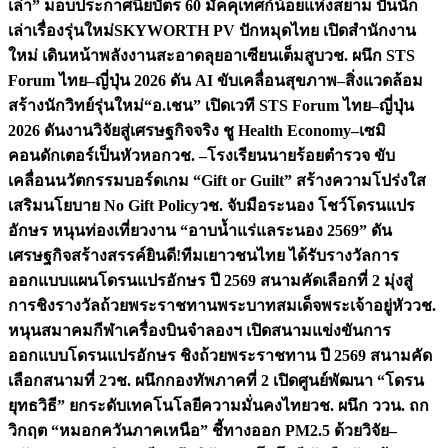
เล่า” มอบประกาศนียบัตร 60 มัคคุเทศก์น้อยแห่งสยาม ปั้นนัก
เล่าเรื่องรุ่นใหม่
SKYWORTH PV ปักหมุดไทย เปิดสำนักงาน
ใหม่ เดินหน้าพลังงานสะอาดลุยอาเซียนเต็มสูบ
วช. ผนึก STS
Forum ไทย–ญี่ปุ่น 2026 ดัน AI ขับเคลื่อนสุขภาพ–สิ่งแวดล้อม
สร้างนักวิทย์รุ่นใหม่
“อ.เชน” เปิดเวที STS Forum ไทย–ญี่ปุ่น
2026 ดันงานวิจัยสู่เศรษฐกิจจริง ชู Health Economy–เซมิ
คอนดักเตอร์เป็นหัวหอก
วช. –โรงเรียนนายร้อยตำรวจ ขับ
เคลื่อนนวัตกรรมบอร์ดเกม “Gift or Guilt” สร้างความโปร่งใส
เสริมนโยบาย No Gift Policy
วช. จับมือระนอง โชว์โดรนแปร
อักษร หนุนท่องเที่ยวงาน “อาบน้ำแร่แลระนอง 2569” ดัน
เศรษฐกิจสร้างสรรค์
ยินดี!ทีมเยาวชนไทย ได้รับรางวัลการ
ออกแบบแผนโดรนแปรอักษร ปี 2569 สนามคัดเลือกที่ 2 มุ่งสู่
การชิงรางวัลถ้วยพระราชทานพระบาทสมเด็จพระเจ้าอยู่หัว
วช.
หนุนสมาคมกีฬาเครื่องบินจำลองฯ เปิดสนามแข่งขันการ
ออกแบบโดรนแปรอักษร ชิงถ้วยพระราชทาน ปี 2569 สนามคัด
เลือกสนามที่ 2
วช. ผนึกกองทัพภาคที่ 2 เปิดศูนย์พัฒนา “โดรน
ยุทธวิธี” ยกระดับเทคโนโลยีความมั่นคงไทย
วช. ผนึก ววน. ถก
วิกฤต “หมอกควันภาคเหนือ” ชี้ทางออก PM2.5 ด้วยวิจัย–