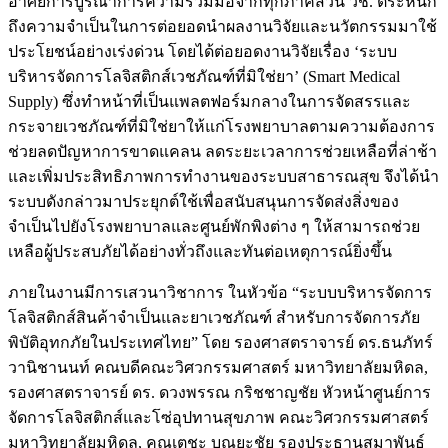
อาศัยการบูรณาการความร่วมมือจากทุกภาคส่วน วช. ตระหนัก
ถึงความจำเป็นในการต่อยอดนำผลงานวิจัยและนวัตกรรมมาใช้
ประโยชน์อย่างเร่งด่วน โดยได้ต่อยอดงานวิจัยเรื่อง ‘ระบบ
บริหารจัดการโลจิสติกส์เวชภัณฑ์ที่มิใช่ยา’ (Smart Medical
Supply) ซึ่งทำหน้าที่เป็นแพลตฟอร์มกลางในการจัดสรรและ
กระจายเวชภัณฑ์ที่มิใช่ยาให้แก่โรงพยาบาลตามความต้องการ
ช่วยลดปัญหาการขาดแคลน ลดระยะเวลาการช่วยเหลือที่ล่าช้า
และเพิ่มประสิทธิภาพการทำงานของระบบสาธารณสุข จึงได้นำ
ระบบดังกล่าวมาประยุกต์ใช้เพื่อสนับสนุนการจัดส่งสิ่งของ
จำเป็นไปยังโรงพยาบาลและศูนย์พักพิงต่าง ๆ ให้สามารถช่วย
เหลือผู้ประสบภัยได้อย่างทั่วถึงและทันต่อเหตุการณ์ยิ่งขึ้น
ภายในงานมีการเสวนาวิชาการ ในหัวข้อ “ระบบบริหารจัดการ
โลจิสติกส์สินค้าจำเป็นและยาเวชภัณฑ์ สำหรับการจัดการภัย
พิบัติอุทกภัยในประเทศไทย” โดย รองศาสตราจารย์ ดร.ธนภัทร์
วานิชานนท์ คณบดีคณะวิศวกรรมศาสตร์ มหาวิทยาลัยมหิดล,
รองศาสตราจารย์ ดร. ดวงพรรณ กริชชาญชัย หัวหน้าศูนย์การ
จัดการโลจิสติกส์และโซ่อุปทานสุขภาพ คณะวิศวกรรมศาสตร์
มหาวิทยาลัยมหิดล, คุณเตชะ บุณยะชัย รองประธานสมาพันธ์