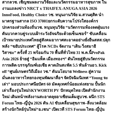
สากล
วช. เชิญชมผลงานวิจัยและนวัตกรรมอาหารสุขภาพ ใน
งานแถลงข่าว NRCT x THAIFEX-ANUGA ASIA 2026
InnoFood, Healthy Choice
วช. หนุนงานวิจัย ม.สวนดุสิต นำ
มาตรฐานสากล ISO 37001ยกระดับความโปร่งใสองค์กร
ปกครองส่วนท้องถิ่น
วช. หนุนทุนวิจัย “นวัตกรรมห้องลดฝุ่นแรง
ดันบวกควบคู่ระบบเฝ้าระวังอัจฉริยะด้วยเซ็นเซอร์” ขับเคลื่อน
เป้าหมายประเทศไทยสู่สังคมอากาศสะอาดอย่างยั่งยืน
สสส.ปลุก
พลัง “ขยับประเทศ” สู้โรค NCDs จัดงาน “เดิน-วิ่งสมาธิ
วิสาขะ” ครั้งที่ 25 พร้อมกัน 70 พื้นที่ทั่วไทย 31 พ.ค.นี้
ProPak
Asia 2026 ย้ายสู่ “อิมแพ็ค เมืองทองฯ” ดันไทยสู่ฮับนวัตกรรม
การผลิต-บรรจุภัณฑ์เอเชีย คาดเงินสะพัด 5.5 พันล้าน
อว. Kick
off “ศูนย์เกษตรวิถีเมือง วช.” ดันนโยบาย Wellness สู่ความ
มั่นคงอาหารไทย
กองทุนพัฒนาสื่อฯ จัดปัจฉิมนิเทศ “Young จะ
เล่า” มอบประกาศนียบัตร 60 มัคคุเทศก์น้อยแห่งสยาม ปั้นนัก
เล่าเรื่องรุ่นใหม่
SKYWORTH PV ปักหมุดไทย เปิดสำนักงาน
ใหม่ เดินหน้าพลังงานสะอาดลุยอาเซียนเต็มสูบ
วช. ผนึก STS
Forum ไทย–ญี่ปุ่น 2026 ดัน AI ขับเคลื่อนสุขภาพ–สิ่งแวดล้อม
สร้างนักวิทย์รุ่นใหม่
“อ.เชน” เปิดเวที STS Forum ไทย–ญี่ปุ่น