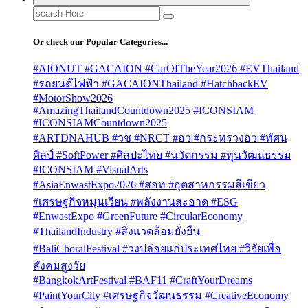
Search
for:
Or check our Popular Categories...
#AIONUT #GACAION #CarOfTheYear2026 #EVThailand
#รถยนต์ไฟฟ้า #GACAIONThailand #HatchbackEV
#MotorShow2026
#AmazingThailandCountdown2025 #ICONSIAM
#ICONSIAMCountdown2025
#ARTDNAHUB #วช #NRCT #อว #กระทรวงอว #ทัศน
ศิลป์ #SoftPower #ศิลปะไทย #นวัตกรรม #ทุนวัฒนธรรม
#ICONSIAM #VisualArts
#AsiaEnwastExpo2026 #สอท #อุตสาหกรรมสีเขียว
#เศรษฐกิจหมุนเวียน #พลังงานสะอาด #ESG
#EnwastExpo #GreenFuture #CircularEconomy
#ThailandIndustry #สิ่งแวดล้อมยั่งยืน
#BaliChoralFestival #วงปล่อยแก่ประเทศไทย #วิจัยเพื่อ
สังคมสูงวัย
#BangkokArtFestival #BAF11 #CraftYourDreams
#PaintYourCity #เศรษฐกิจวัฒนธรรม #CreativeEconomy