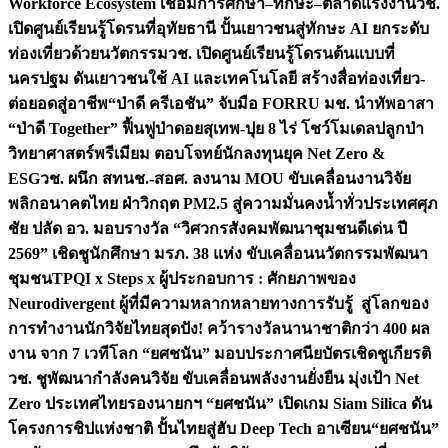
Workforce Ecosystem เชื่อมการศึกษา–ทักษะ–ตลาดแรงงาน
วช.
เปิดศูนย์เรียนรู้โดรนที่อุทัยธานี ปั้นเยาวชนสู่ทักษะ AI ยกระดับ
ท่องเที่ยวด้วยนวัตกรรม
วช. เปิดศูนย์เรียนรู้โดรนต้นแบบที่
นครปฐม ดันเยาวชนใช้ AI และเทคโนโลยี สร้างสื่อท่องเที่ยว-
ต่อยอดสู่อาชีพ
“ป่าดี ครีเอชัน” จับมือ FORRU มช. นำทัพอาสา
“ป่าดี Together” ฟื้นฟูป่าดอยสุเทพ-ปุย 8 ไร่ โชว์โมเดลปลูกป่า
วิทยาศาสตร์พรีเมียม ตอบโจทย์นักลงทุนยุค Net Zero &
ESG
วช. ผนึก สทนช.-สอศ. ลงนาม MOU ขับเคลื่อนงานวิจัย
พลิกอนาคตไทย ฝ่าวิกฤต PM2.5 สู่ความมั่นคงน้ำทั่วประเทศ
ศุภ
ชัย ปลัด อว. มอบรางวัล “วิศวกรสังคมพัฒนาชุมชนดีเด่น ปี
2569” เชิดชูนักศึกษา มรภ. 38 แห่ง ขับเคลื่อนนวัตกรรมพัฒนา
ชุมชน
TPQI x Steps x ผู้ประกอบการ : ศักยภาพของ
Neurodivergent ผู้ที่มีความหลากหลายทางการรับรู้ สู่โลกของ
การทำงาน
นักวิจัยไทยสุดปัง! คว้ารางวัลนานาชาติกว่า 400 ผล
งาน จาก 7 เวทีโลก “ยศชนัน” มอบประกาศนียบัตรเชิดชูเกียรติ
วช. ชูพัฒนากำลังคนวิจัย ขับเคลื่อนพลังงานยั่งยืน มุ่งเป้า Net
Zero ประเทศไทย
รองนายกฯ “ยศชนัน” เปิดเกม Siam Silica ดัน
โครงการชิปแห่งชาติ ปั้นไทยสู่ฮับ Deep Tech อาเซียน
“ยศชนัน”