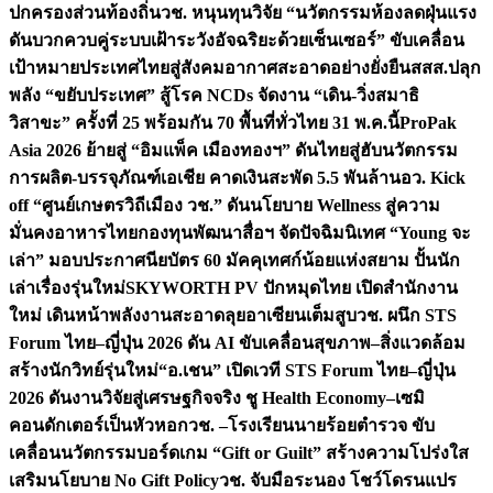
ปกครองส่วนท้องถิ่น
วช. หนุนทุนวิจัย “นวัตกรรมห้องลดฝุ่นแรง
ดันบวกควบคู่ระบบเฝ้าระวังอัจฉริยะด้วยเซ็นเซอร์” ขับเคลื่อน
เป้าหมายประเทศไทยสู่สังคมอากาศสะอาดอย่างยั่งยืน
สสส.ปลุก
พลัง “ขยับประเทศ” สู้โรค NCDs จัดงาน “เดิน-วิ่งสมาธิ
วิสาขะ” ครั้งที่ 25 พร้อมกัน 70 พื้นที่ทั่วไทย 31 พ.ค.นี้
ProPak
Asia 2026 ย้ายสู่ “อิมแพ็ค เมืองทองฯ” ดันไทยสู่ฮับนวัตกรรม
การผลิต-บรรจุภัณฑ์เอเชีย คาดเงินสะพัด 5.5 พันล้าน
อว. Kick
off “ศูนย์เกษตรวิถีเมือง วช.” ดันนโยบาย Wellness สู่ความ
มั่นคงอาหารไทย
กองทุนพัฒนาสื่อฯ จัดปัจฉิมนิเทศ “Young จะ
เล่า” มอบประกาศนียบัตร 60 มัคคุเทศก์น้อยแห่งสยาม ปั้นนัก
เล่าเรื่องรุ่นใหม่
SKYWORTH PV ปักหมุดไทย เปิดสำนักงาน
ใหม่ เดินหน้าพลังงานสะอาดลุยอาเซียนเต็มสูบ
วช. ผนึก STS
Forum ไทย–ญี่ปุ่น 2026 ดัน AI ขับเคลื่อนสุขภาพ–สิ่งแวดล้อม
สร้างนักวิทย์รุ่นใหม่
“อ.เชน” เปิดเวที STS Forum ไทย–ญี่ปุ่น
2026 ดันงานวิจัยสู่เศรษฐกิจจริง ชู Health Economy–เซมิ
คอนดักเตอร์เป็นหัวหอก
วช. –โรงเรียนนายร้อยตำรวจ ขับ
เคลื่อนนวัตกรรมบอร์ดเกม “Gift or Guilt” สร้างความโปร่งใส
เสริมนโยบาย No Gift Policy
วช. จับมือระนอง โชว์โดรนแปร