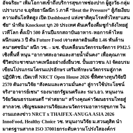
อัจฉริยะ” เพิ่มโอกาสเข้าถึงบริการสุขภาพช่องปาก ผู้สูงวัย-กลุ่ม
เปราะบาง จ.อุทัยธานี
ผนึก 5 ภาคี “Beat the Pressure” สู้ภัยเงียบ
ความดันโลหิตสูง เปิด Dashboard แห่งชาติคุมโรคทั่วไทย
“แสน
ชัย” นำทีม Knockout บุก 20 ประเทศ ดันเครื่องดื่มชูกำลังไทยสู่
เวทีโลก ตั้งเป้า 500 ล้านปีแรก
สถาบันอาหาร–หอการค้าไทย
ผนึกแผน 3 ปี ดัน Future Food เจาะตลาดอินเดีย 1.46 พันล้าน
คน
“ยศชนัน” ผนึก วช. – มช. ขับเคลื่อนนวัตกรรมจัดการ PM2.5
เชิงพื้นที่ หนุน “อากาศสะอาดและสายน้ำมั่นคง” เพื่อคุณภาพ
ชีวิตประชาชนภาคเหนืออย่างยั่งยืน
วช. ปั้นเยาวชน AI จัดอบรม
เขียนโปรแกรมโดรนแปรอักษร เสริมทักษะนวัตกรรมสู่ภาค
ปฏิบัติ
วช. เปิดเวที NRCT Open House 2026 ชี้ทิศทางทุนวิจัยปี
2570 ดันงานวิจัย “สังคมและความมั่นคง” สู่การใช้ประโยชน์
จริง
“อาจารย์เชน” รองนายกรัฐมนตรีและ รมว.อว. หนุนงาน
วิจัยวัฒนธรรมดนตรี “ท่าสยาม” สร้างคุณค่าวัฒนธรรมไทยสู่
สากล
วช. เชิญชมผลงานวิจัยและนวัตกรรมอาหารสุขภาพ ใน
งานแถลงข่าว NRCT x THAIFEX-ANUGA ASIA 2026
InnoFood, Healthy Choice
วช. หนุนงานวิจัย ม.สวนดุสิต นำ
มาตรฐานสากล ISO 37001ยกระดับความโปร่งใสองค์กร