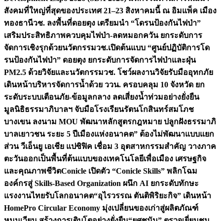
สังคมที่ใหญ่ที่สุดของประเทศ 21–23 สิงหาคมนี้ ณ อิมแพ็ค เมือง
ทองธานี
วช. ลงพื้นที่ดอยตุง เตรียมนำ “โดรนป้องกันไฟป่า”
เสริมประสิทธิภาพควบคุมไฟป่า-ลดหมอกควัน ยกระดับการ
จัดการเชิงรุกด้วยนวัตกรรม
วช.เปิดต้นแบบ “ศูนย์ปฏิบัติการโด
รนป้องกันไฟป่า” ดอยตุง ยกระดับการจัดการไฟป่าและฝุ่น
PM2.5 ด้วยวิจัยและนวัตกรรม
วช. โชว์ผลงานวิจัยรับมืออุทกภัย
เดินหน้าบริหารจัดการน้ำด้วย ววน. ครอบคลุม 10 จังหวัด ยก
ระดับระบบเตือนภัย-ข้อมูลกลาง ลดเสี่ยงน้ำท่วมอย่างยั่งยืน
มูลนิธิธรรมาภิบาลฯ จับมือโรงเรียนรัตนโกสินทร์สมโภช
บางเขน ลงนาม MOU พัฒนาหลักสูตรกฎหมาย ปลูกฝังธรรมาภิ
บาลเยาวชน ระยะ 5 ปี
เมืองแห่งอนาคต” ต้องไม่พัฒนาแบบแยก
ส่วน วีเอ็นยู เอเชีย แปซิฟิค เชื่อม 3 อุตสาหกรรมสำคัญ วางภาค
ตะวันออกเป็นพื้นที่ต้นแบบของเทคโนโลยีเพื่อเมือง เศรษฐกิจ
และคุณภาพชีวิต
Conicle เปิดตัว “Conicle Skills” พลิกโฉม
องค์กรสู่ Skills-Based Organization ผนึก AI ยกระดับทักษะ
แรงงานไทยรับโลกอนาคต
“อุไรวรรณ ตันติพิริยะกิจ” เดินหน้า
HomePro Circular Economy มุ่งเปลี่ยนของเก่าสู่ผลิตภัณฑ์
หมุนเวียน สร้างการเติบโตอย่างยั่งยืน
“ยศชนัน” ตรวจเยี่ยมชม