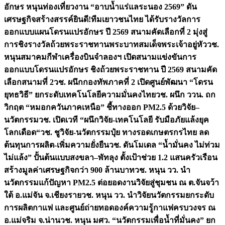
อักษร หนุนท่องเที่ยวงาน “อาบน้ำแร่แลระนอง 2569” ดัน
เศรษฐกิจสร้างสรรค์
ยินดี!ทีมเยาวชนไทย ได้รับรางวัลการ
ออกแบบแผนโดรนแปรอักษร ปี 2569 สนามคัดเลือกที่ 2 มุ่งสู่
การชิงรางวัลถ้วยพระราชทานพระบาทสมเด็จพระเจ้าอยู่หัว
วช.
หนุนสมาคมกีฬาเครื่องบินจำลองฯ เปิดสนามแข่งขันการ
ออกแบบโดรนแปรอักษร ชิงถ้วยพระราชทาน ปี 2569 สนามคัด
เลือกสนามที่ 2
วช. ผนึกกองทัพภาคที่ 2 เปิดศูนย์พัฒนา “โดรน
ยุทธวิธี” ยกระดับเทคโนโลยีความมั่นคงไทย
วช. ผนึก ววน. ถก
วิกฤต “หมอกควันภาคเหนือ” ชี้ทางออก PM2.5 ด้วยวิจัย–
นวัตกรรม
วช. เปิดเวที “ผนึกวิจัย-เทคโนโลยี รับมือภัยแล้งยุค
โลกเดือด“
วช. ชูวิจัย-นวัตกรรมปุ๋ย ทางรอดเกษตรกรไทย ลด
ต้นทุนการผลิต-เพิ่มความยั่งยืน
วช. ดันโมเดล “น้ำมั่นคง ไม่ท่วม
ไม่แล้ง” ปั้นต้นแบบสงขลา–พัทลุง ตั้งเป้าช่วย 1.2 แสนครัวเรือน
สร้างมูลค่าเศรษฐกิจกว่า 900 ล้านบาท
วช. หนุน วว. นำ
นวัตกรรมแก้ปัญหา PM2.5 ต่อยอดงานวิจัยสู่ชุมชน ณ ต.จันจว้า
ใต้ อ.แม่จัน จ.เชียงราย
วช. หนุน วว. นำวิจัยนวัตกรรมยกระดับ
การผลิตกาแฟ และศูนย์ถ่ายทอดองค์ความรู้กาแฟครบวงจร ณ
อ.แม่จริม จ.น่าน
วช. หนุน มศว. “นวัตกรรมเพื่อน้ำที่มั่นคง” ยก