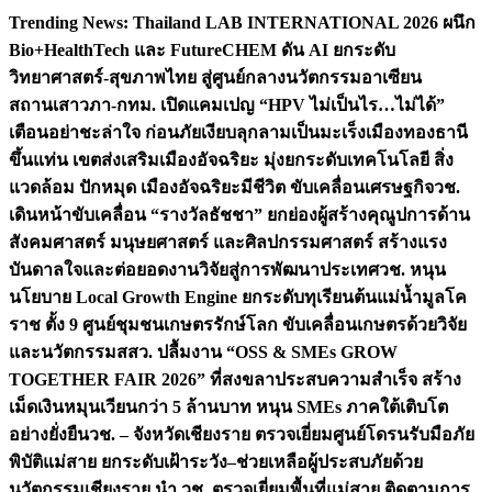
Skip
Trending News:
Thailand LAB INTERNATIONAL 2026 ผนึก
to
Bio+HealthTech และ FutureCHEM ดัน AI ยกระดับ
content
วิทยาศาสตร์-สุขภาพไทย สู่ศูนย์กลางนวัตกรรมอาเซียน
สถานเสาวภา-กทม. เปิดแคมเปญ “HPV ไม่เป็นไร…ไม่ได้”
เตือนอย่าชะล่าใจ ก่อนภัยเงียบลุกลามเป็นมะเร็ง
เมืองทองธานี
ขึ้นแท่น เขตส่งเสริมเมืองอัจฉริยะ มุ่งยกระดับเทคโนโลยี สิ่ง
แวดล้อม ปักหมุด เมืองอัจฉริยะมีชีวิต ขับเคลื่อนเศรษฐกิจ
วช.
เดินหน้าขับเคลื่อน “รางวัลธัชชา” ยกย่องผู้สร้างคุณูปการด้าน
สังคมศาสตร์ มนุษยศาสตร์ และศิลปกรรมศาสตร์ สร้างแรง
บันดาลใจและต่อยอดงานวิจัยสู่การพัฒนาประเทศ
วช. หนุน
นโยบาย Local Growth Engine ยกระดับทุเรียนต้นแม่น้ำมูลโค
ราช ตั้ง 9 ศูนย์ชุมชนเกษตรรักษ์โลก ขับเคลื่อนเกษตรด้วยวิจัย
และนวัตกรรม
สสว. ปลื้มงาน “OSS & SMEs GROW
TOGETHER FAIR 2026” ที่สงขลาประสบความสำเร็จ สร้าง
เม็ดเงินหมุนเวียนกว่า 5 ล้านบาท หนุน SMEs ภาคใต้เติบโต
อย่างยั่งยืน
วช. – จังหวัดเชียงราย ตรวจเยี่ยมศูนย์โดรนรับมือภัย
พิบัติแม่สาย ยกระดับเฝ้าระวัง–ช่วยเหลือผู้ประสบภัยด้วย
นวัตกรรม
เชียงราย นำ วช. ตรวจเยี่ยมพื้นที่แม่สาย ติดตามการ