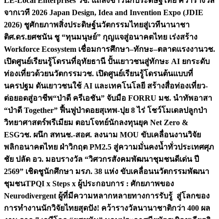
LE-Local Enterprises
วช. แถลงข่าวนักประดิษฐ์ไทย คว้ารางวัล
จากเวที 2026 Japan Design, Idea and Invention Expo (JDIE
2026) ชูศักยภาพสิ่งประดิษฐ์นวัตกรรมไทยสู่เวทีนานาชา
ติ
ศ.ดร.ยศชนัน ชู “ทุนมนุษย์” กุญแจสู่อนาคตไทย เร่งสร้าง
Workforce Ecosystem เชื่อมการศึกษา–ทักษะ–ตลาดแรงงาน
วช.
เปิดศูนย์เรียนรู้โดรนที่อุทัยธานี ปั้นเยาวชนสู่ทักษะ AI ยกระดับ
ท่องเที่ยวด้วยนวัตกรรม
วช. เปิดศูนย์เรียนรู้โดรนต้นแบบที่
นครปฐม ดันเยาวชนใช้ AI และเทคโนโลยี สร้างสื่อท่องเที่ยว-
ต่อยอดสู่อาชีพ
“ป่าดี ครีเอชัน” จับมือ FORRU มช. นำทัพอาสา
“ป่าดี Together” ฟื้นฟูป่าดอยสุเทพ-ปุย 8 ไร่ โชว์โมเดลปลูกป่า
วิทยาศาสตร์พรีเมียม ตอบโจทย์นักลงทุนยุค Net Zero &
ESG
วช. ผนึก สทนช.-สอศ. ลงนาม MOU ขับเคลื่อนงานวิจัย
พลิกอนาคตไทย ฝ่าวิกฤต PM2.5 สู่ความมั่นคงน้ำทั่วประเทศ
ศุภ
ชัย ปลัด อว. มอบรางวัล “วิศวกรสังคมพัฒนาชุมชนดีเด่น ปี
2569” เชิดชูนักศึกษา มรภ. 38 แห่ง ขับเคลื่อนนวัตกรรมพัฒนา
ชุมชน
TPQI x Steps x ผู้ประกอบการ : ศักยภาพของ
Neurodivergent ผู้ที่มีความหลากหลายทางการรับรู้ สู่โลกของ
การทำงาน
นักวิจัยไทยสุดปัง! คว้ารางวัลนานาชาติกว่า 400 ผล