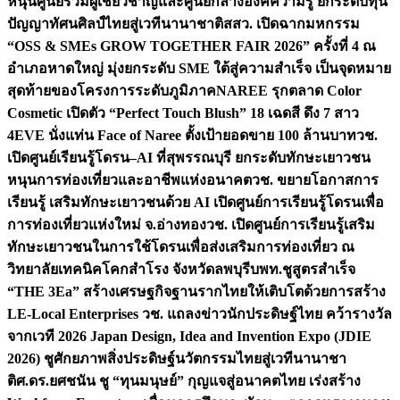
หนุนศูนย์รวมผู้เชี่ยวชาญและศูนย์กลางองค์ความรู้ ยกระดับทุน
ปัญญาทัศนศิลป์ไทยสู่เวทีนานาชาติ
สสว. เปิดฉากมหกรรม
“OSS & SMEs GROW TOGETHER FAIR 2026” ครั้งที่ 4 ณ
อำเภอหาดใหญ่ มุ่งยกระดับ SME ใต้สู่ความสำเร็จ เป็นจุดหมาย
สุดท้ายของโครงการระดับภูมิภาค
NAREE รุกตลาด Color
Cosmetic เปิดตัว “Perfect Touch Blush” 18 เฉดสี ดึง 7 สาว
4EVE นั่งแท่น Face of Naree ตั้งเป้ายอดขาย 100 ล้านบาท
วช.
เปิดศูนย์เรียนรู้โดรน–AI ที่สุพรรณบุรี ยกระดับทักษะเยาวชน
หนุนการท่องเที่ยวและอาชีพแห่งอนาคต
วช. ขยายโอกาสการ
เรียนรู้ เสริมทักษะเยาวชนด้วย AI เปิดศูนย์การเรียนรู้โดรนเพื่อ
การท่องเที่ยวแห่งใหม่ จ.อ่างทอง
วช. เปิดศูนย์การเรียนรู้เสริม
ทักษะเยาวชนในการใช้โดรนเพื่อส่งเสริมการท่องเที่ยว ณ
วิทยาลัยเทคนิคโคกสำโรง จังหวัดลพบุรี
บพท.ชูสูตรสำเร็จ
“THE 3Ea” สร้างเศรษฐกิจฐานรากไทยให้เติบโตด้วยการสร้าง
LE-Local Enterprises
วช. แถลงข่าวนักประดิษฐ์ไทย คว้ารางวัล
จากเวที 2026 Japan Design, Idea and Invention Expo (JDIE
2026) ชูศักยภาพสิ่งประดิษฐ์นวัตกรรมไทยสู่เวทีนานาชา
ติ
ศ.ดร.ยศชนัน ชู “ทุนมนุษย์” กุญแจสู่อนาคตไทย เร่งสร้าง