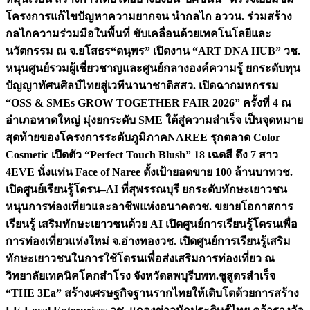
โครงการแก้ไขปัญหาความยากจน นำกลไก อววน. ร่วมสร้าง
กลไกความร่วมมือในพื้นที่ ขับเคลื่อนด้วยเทคโนโลยีและ
นวัตกรรม ณ จ.ยโสธร
“ดนุพร” เปิดงาน “ART DNA HUB” วช.
หนุนศูนย์รวมผู้เชี่ยวชาญและศูนย์กลางองค์ความรู้ ยกระดับทุน
ปัญญาทัศนศิลป์ไทยสู่เวทีนานาชาติ
สสว. เปิดฉากมหกรรม
“OSS & SMEs GROW TOGETHER FAIR 2026” ครั้งที่ 4 ณ
อำเภอหาดใหญ่ มุ่งยกระดับ SME ใต้สู่ความสำเร็จ เป็นจุดหมาย
สุดท้ายของโครงการระดับภูมิภาค
NAREE รุกตลาด Color
Cosmetic เปิดตัว “Perfect Touch Blush” 18 เฉดสี ดึง 7 สาว
4EVE นั่งแท่น Face of Naree ตั้งเป้ายอดขาย 100 ล้านบาท
วช.
เปิดศูนย์เรียนรู้โดรน–AI ที่สุพรรณบุรี ยกระดับทักษะเยาวชน
หนุนการท่องเที่ยวและอาชีพแห่งอนาคต
วช. ขยายโอกาสการ
เรียนรู้ เสริมทักษะเยาวชนด้วย AI เปิดศูนย์การเรียนรู้โดรนเพื่อ
การท่องเที่ยวแห่งใหม่ จ.อ่างทอง
วช. เปิดศูนย์การเรียนรู้เสริม
ทักษะเยาวชนในการใช้โดรนเพื่อส่งเสริมการท่องเที่ยว ณ
วิทยาลัยเทคนิคโคกสำโรง จังหวัดลพบุรี
บพท.ชูสูตรสำเร็จ
“THE 3Ea” สร้างเศรษฐกิจฐานรากไทยให้เติบโตด้วยการสร้าง