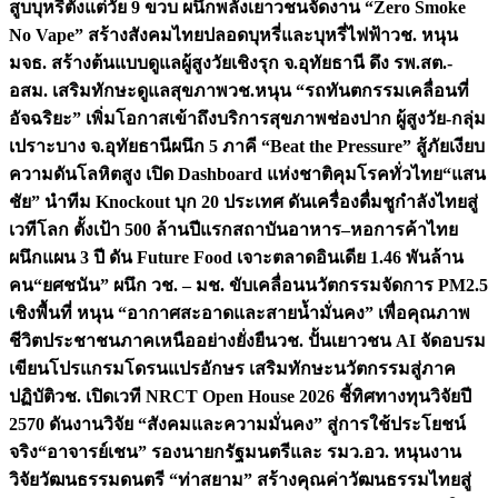
สูบบุหรี่ตั้งแต่วัย 9 ขวบ ผนึกพลังเยาวชนจัดงาน “Zero Smoke
No Vape” สร้างสังคมไทยปลอดบุหรี่และบุหรี่ไฟฟ้า
วช. หนุน
มจธ. สร้างต้นแบบดูแลผู้สูงวัยเชิงรุก จ.อุทัยธานี ดึง รพ.สต.-
อสม. เสริมทักษะดูแลสุขภาพ
วช.หนุน “รถทันตกรรมเคลื่อนที่
อัจฉริยะ” เพิ่มโอกาสเข้าถึงบริการสุขภาพช่องปาก ผู้สูงวัย-กลุ่ม
เปราะบาง จ.อุทัยธานี
ผนึก 5 ภาคี “Beat the Pressure” สู้ภัยเงียบ
ความดันโลหิตสูง เปิด Dashboard แห่งชาติคุมโรคทั่วไทย
“แสน
ชัย” นำทีม Knockout บุก 20 ประเทศ ดันเครื่องดื่มชูกำลังไทยสู่
เวทีโลก ตั้งเป้า 500 ล้านปีแรก
สถาบันอาหาร–หอการค้าไทย
ผนึกแผน 3 ปี ดัน Future Food เจาะตลาดอินเดีย 1.46 พันล้าน
คน
“ยศชนัน” ผนึก วช. – มช. ขับเคลื่อนนวัตกรรมจัดการ PM2.5
เชิงพื้นที่ หนุน “อากาศสะอาดและสายน้ำมั่นคง” เพื่อคุณภาพ
ชีวิตประชาชนภาคเหนืออย่างยั่งยืน
วช. ปั้นเยาวชน AI จัดอบรม
เขียนโปรแกรมโดรนแปรอักษร เสริมทักษะนวัตกรรมสู่ภาค
ปฏิบัติ
วช. เปิดเวที NRCT Open House 2026 ชี้ทิศทางทุนวิจัยปี
2570 ดันงานวิจัย “สังคมและความมั่นคง” สู่การใช้ประโยชน์
จริง
“อาจารย์เชน” รองนายกรัฐมนตรีและ รมว.อว. หนุนงาน
วิจัยวัฒนธรรมดนตรี “ท่าสยาม” สร้างคุณค่าวัฒนธรรมไทยสู่