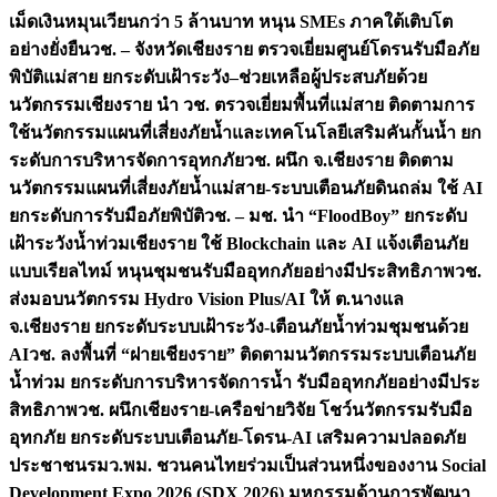
เม็ดเงินหมุนเวียนกว่า 5 ล้านบาท หนุน SMEs ภาคใต้เติบโต
อย่างยั่งยืน
วช. – จังหวัดเชียงราย ตรวจเยี่ยมศูนย์โดรนรับมือภัย
พิบัติแม่สาย ยกระดับเฝ้าระวัง–ช่วยเหลือผู้ประสบภัยด้วย
นวัตกรรม
เชียงราย นำ วช. ตรวจเยี่ยมพื้นที่แม่สาย ติดตามการ
ใช้นวัตกรรมแผนที่เสี่ยงภัยน้ำและเทคโนโลยีเสริมคันกั้นน้ำ ยก
ระดับการบริหารจัดการอุทกภัย
วช. ผนึก จ.เชียงราย ติดตาม
นวัตกรรมแผนที่เสี่ยงภัยน้ำแม่สาย-ระบบเตือนภัยดินถล่ม ใช้ AI
ยกระดับการรับมือภัยพิบัติ
วช. – มช. นำ “FloodBoy” ยกระดับ
เฝ้าระวังน้ำท่วมเชียงราย ใช้ Blockchain และ AI แจ้งเตือนภัย
แบบเรียลไทม์ หนุนชุมชนรับมืออุทกภัยอย่างมีประสิทธิภาพ
วช.
ส่งมอบนวัตกรรม Hydro Vision Plus/AI ให้ ต.นางแล
จ.เชียงราย ยกระดับระบบเฝ้าระวัง-เตือนภัยน้ำท่วมชุมชนด้วย
AI
วช. ลงพื้นที่ “ฝายเชียงราย” ติดตามนวัตกรรมระบบเตือนภัย
น้ำท่วม ยกระดับการบริหารจัดการน้ำ รับมืออุทกภัยอย่างมีประ
สิทธิภาพ
วช. ผนึกเชียงราย-เครือข่ายวิจัย โชว์นวัตกรรมรับมือ
อุทกภัย ยกระดับระบบเตือนภัย-โดรน-AI เสริมความปลอดภัย
ประชาชน
รมว.พม. ชวนคนไทยร่วมเป็นส่วนหนึ่งของงาน Social
Development Expo 2026 (SDX 2026) มหกรรมด้านการพัฒนา