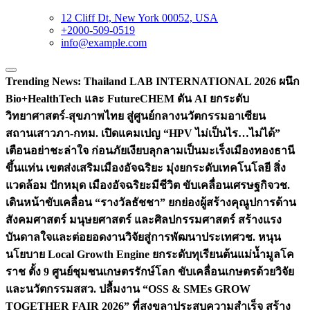
12 Cliff Dt, New York 00052, USA
+2000-509-0519
info@example.com
Trending News:
Thailand LAB INTERNATIONAL 2026 ผนึก
Bio+HealthTech และ FutureCHEM ดัน AI ยกระดับ
วิทยาศาสตร์-สุขภาพไทย สู่ศูนย์กลางนวัตกรรมอาเซียน
สถานเสาวภา-กทม. เปิดแคมเปญ “HPV ไม่เป็นไร…ไม่ได้”
เตือนอย่าชะล่าใจ ก่อนภัยเงียบลุกลามเป็นมะเร็ง
เมืองทองธานี
ขึ้นแท่น เขตส่งเสริมเมืองอัจฉริยะ มุ่งยกระดับเทคโนโลยี สิ่ง
แวดล้อม ปักหมุด เมืองอัจฉริยะมีชีวิต ขับเคลื่อนเศรษฐกิจ
วช.
เดินหน้าขับเคลื่อน “รางวัลธัชชา” ยกย่องผู้สร้างคุณูปการด้าน
สังคมศาสตร์ มนุษยศาสตร์ และศิลปกรรมศาสตร์ สร้างแรง
บันดาลใจและต่อยอดงานวิจัยสู่การพัฒนาประเทศ
วช. หนุน
นโยบาย Local Growth Engine ยกระดับทุเรียนต้นแม่น้ำมูลโค
ราช ตั้ง 9 ศูนย์ชุมชนเกษตรรักษ์โลก ขับเคลื่อนเกษตรด้วยวิจัย
และนวัตกรรม
สสว. ปลื้มงาน “OSS & SMEs GROW
TOGETHER FAIR 2026” ที่สงขลาประสบความสำเร็จ สร้าง