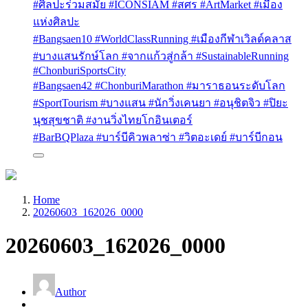
#ศิลปะร่วมสมัย #ICONSIAM #สศร #ArtMarket #เมือง
แห่งศิลปะ
#Bangsaen10 #WorldClassRunning #เมืองกีฬาเวิลด์คลาส
#บางแสนรักษ์โลก #จากแก้วสู่กล้า #SustainableRunning
#ChonburiSportsCity
#Bangsaen42 #ChonburiMarathon #มาราธอนระดับโลก
#SportTourism #บางแสน #นักวิ่งเคนยา #อนุชิตจิว #ปิยะ
นุชสุขชาติ #งานวิ่งไทยโกอินเตอร์
#BarBQPlaza #บาร์บีคิวพลาซ่า #วิตอะเดย์ #บาร์บีกอน
Home
20260603_162026_0000
20260603_162026_0000
Author