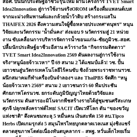
สอศ. ปั้นนักประดิษฐ์อาชีวะรุ่นใหม่ ผ่านโครงการ TVET Smart
Idea2Innovation สู่การใช้งานจริง
OROM เครื่องดื่มแพลนต์เบส
จากมะม่วงหิมพานต์และกล้วยน้ำว้าดิบ สร้างกระแสใน
THAIFEX 2026 ดึงความสนใจผู้ซื้อหลายประเทศ
“ดนุพร” หนุน
วิจัยและนวัตกรรม ‘น้ำมั่นคง’ ส่งมอบ 9 นวัตกรรมสู่ 21 หน่วย
งาน ขับเคลื่อนการบริหารจัดการน้ำขอนแก่น–ชัยภูมิ
วช.-สอศ.
ปลื้มนักประดิษฐ์อาชีวะอีสาน คว้ารางวัล “กิจกรรมติดดาว”
TVET Smart Idea2Innovation 2569 ดันผลงานสู่การใช้งาน
จริง
“หนูน้อยจ้าวเวหา” ปี 69 สนาม 2 ได้แชมป์แล้ว! วช. ปั้น
เยาวชนสู่นวัตกรเทคโนโลยีไร้คนขับ ชิงถ้วยพระราชทานฯ
วช.
ผนึกสมาคมกีฬาเครื่องบินจำลองฯ และ ThaiPBS จัดศึก “หนู
น้อยจ้าวเวหา 2569” สนาม 2 เยาวชนกว่า 60 ทีมประชัน
ศักยภาพโดรน
วช. ยกระดับภูมิปัญญาไทยด้วยวิจัยและ
นวัตกรรม ดันสารอะมิโนจากพืชสร้างรายได้สู่ชุมชนศรีสะเกษ
ศุภจี ปลุกพลังคราฟต์ไทย! SACIT เปิดเวทีโลก ดัน “ของขวัญ
แห่งชาติ” ดึงคนชมทะลุ 5 หมื่นคน เงินสะพัด 150 ลบ.
Tipco
Herbs เปิดเกมรุกส่ง 5 สมุนไพรไทยบุกตลาดเวลเนส มุ่งชิงแชร์
ตลาดสุขภาพโตต่อเนื่อง
ทันตบุคลากร – สพฐ. หวั่นเด็กไทยเริ่ม