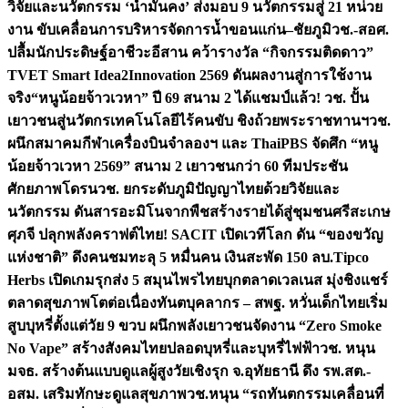
วิจัยและนวัตกรรม ‘น้ำมั่นคง’ ส่งมอบ 9 นวัตกรรมสู่ 21 หน่วย
งาน ขับเคลื่อนการบริหารจัดการน้ำขอนแก่น–ชัยภูมิ
วช.-สอศ.
ปลื้มนักประดิษฐ์อาชีวะอีสาน คว้ารางวัล “กิจกรรมติดดาว”
TVET Smart Idea2Innovation 2569 ดันผลงานสู่การใช้งาน
จริง
“หนูน้อยจ้าวเวหา” ปี 69 สนาม 2 ได้แชมป์แล้ว! วช. ปั้น
เยาวชนสู่นวัตกรเทคโนโลยีไร้คนขับ ชิงถ้วยพระราชทานฯ
วช.
ผนึกสมาคมกีฬาเครื่องบินจำลองฯ และ ThaiPBS จัดศึก “หนู
น้อยจ้าวเวหา 2569” สนาม 2 เยาวชนกว่า 60 ทีมประชัน
ศักยภาพโดรน
วช. ยกระดับภูมิปัญญาไทยด้วยวิจัยและ
นวัตกรรม ดันสารอะมิโนจากพืชสร้างรายได้สู่ชุมชนศรีสะเกษ
ศุภจี ปลุกพลังคราฟต์ไทย! SACIT เปิดเวทีโลก ดัน “ของขวัญ
แห่งชาติ” ดึงคนชมทะลุ 5 หมื่นคน เงินสะพัด 150 ลบ.
Tipco
Herbs เปิดเกมรุกส่ง 5 สมุนไพรไทยบุกตลาดเวลเนส มุ่งชิงแชร์
ตลาดสุขภาพโตต่อเนื่อง
ทันตบุคลากร – สพฐ. หวั่นเด็กไทยเริ่ม
สูบบุหรี่ตั้งแต่วัย 9 ขวบ ผนึกพลังเยาวชนจัดงาน “Zero Smoke
No Vape” สร้างสังคมไทยปลอดบุหรี่และบุหรี่ไฟฟ้า
วช. หนุน
มจธ. สร้างต้นแบบดูแลผู้สูงวัยเชิงรุก จ.อุทัยธานี ดึง รพ.สต.-
อสม. เสริมทักษะดูแลสุขภาพ
วช.หนุน “รถทันตกรรมเคลื่อนที่