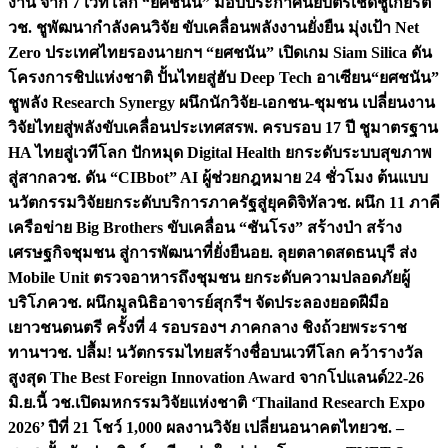
งาน จาก 7 เวทีโลก “ยศชนัน” มอบประกาศนียบัตรเชิดชูเกียรติ
วช. ชูพัฒนากำลังคนวิจัย ขับเคลื่อนพลังงานยั่งยืน มุ่งเป้า Net
Zero ประเทศไทย
รองนายกฯ “ยศชนัน” เปิดเกม Siam Silica ดัน
โครงการชิปแห่งชาติ ปั้นไทยสู่ฮับ Deep Tech อาเซียน
“ยศชนัน”
ชูพลัง Research Synergy ผนึกนักวิจัย-เอกชน-ชุมชน เปลี่ยนงาน
วิจัยไทยสู่พลังขับเคลื่อนประเทศ
สรพ. ครบรอบ 17 ปี ชูมาตรฐาน
HA ไทยสู่เวทีโลก ปักหมุด Digital Health ยกระดับระบบสุขภาพ
สู่สากล
วช. ดัน “CIBbot” AI ผู้ช่วยกฎหมาย 24 ชั่วโมง ต้นแบบ
นวัตกรรมวิจัยยกระดับบริการภาครัฐสู่ยุคดิจิทัล
วช. ผนึก 11 ภาคี
เครือข่าย Big Brothers ขับเคลื่อน “ชันโรง” สร้างป่า สร้าง
เศรษฐกิจชุมชน สู่การพัฒนาที่ยั่งยืน
อย. ลุยตลาดสดธนบุรี ส่ง
Mobile Unit ตรวจอาหารถึงชุมชน ยกระดับความปลอดภัยผู้
บริโภค
วช. ผนึกมูลนิธิอาจารย์สุกรีฯ จัดประลองยอดฝีมือ
เยาวชนดนตรี ครั้งที่ 4 รอบรองฯ ภาคกลาง ชิงถ้วยพระราช
ทานฯ
วช. ปลื้ม! นวัตกรรมไทยสร้างชื่อบนเวทีโลก คว้ารางวัล
สูงสุด The Best Foreign Innovation Award จากโปแลนด์
22-26
มิ.ย.นี้ วช.เปิดมหกรรมวิจัยแห่งชาติ ‘Thailand Research Expo
2026’ ปีที่ 21 โชว์ 1,000 ผลงานวิจัย เปลี่ยนอนาคตไทย
วช. –