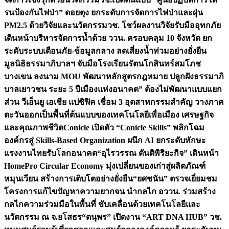
รนป้องกันไฟป่า” ดอยตุง ยกระดับการจัดการไฟป่าและฝุ่น
PM2.5 ด้วยวิจัยและนวัตกรรม
วช. โชว์ผลงานวิจัยรับมืออุทกภัย
เดินหน้าบริหารจัดการน้ำด้วย ววน. ครอบคลุม 10 จังหวัด ยก
ระดับระบบเตือนภัย-ข้อมูลกลาง ลดเสี่ยงน้ำท่วมอย่างยั่งยืน
มูลนิธิธรรมาภิบาลฯ จับมือโรงเรียนรัตนโกสินทร์สมโภช
บางเขน ลงนาม MOU พัฒนาหลักสูตรกฎหมาย ปลูกฝังธรรมาภิ
บาลเยาวชน ระยะ 5 ปี
เมืองแห่งอนาคต” ต้องไม่พัฒนาแบบแยก
ส่วน วีเอ็นยู เอเชีย แปซิฟิค เชื่อม 3 อุตสาหกรรมสำคัญ วางภาค
ตะวันออกเป็นพื้นที่ต้นแบบของเทคโนโลยีเพื่อเมือง เศรษฐกิจ
และคุณภาพชีวิต
Conicle เปิดตัว “Conicle Skills” พลิกโฉม
องค์กรสู่ Skills-Based Organization ผนึก AI ยกระดับทักษะ
แรงงานไทยรับโลกอนาคต
“อุไรวรรณ ตันติพิริยะกิจ” เดินหน้า
HomePro Circular Economy มุ่งเปลี่ยนของเก่าสู่ผลิตภัณฑ์
หมุนเวียน สร้างการเติบโตอย่างยั่งยืน
“ยศชนัน” ตรวจเยี่ยมชม
โครงการแก้ไขปัญหาความยากจน นำกลไก อววน. ร่วมสร้าง
กลไกความร่วมมือในพื้นที่ ขับเคลื่อนด้วยเทคโนโลยีและ
นวัตกรรม ณ จ.ยโสธร
“ดนุพร” เปิดงาน “ART DNA HUB” วช.