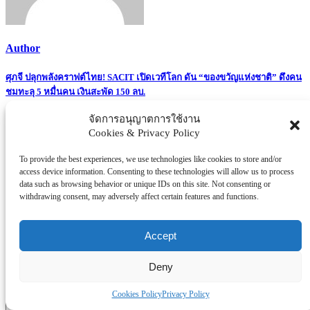
Author
Post
ศุภจี ปลุกพลังคราฟต์ไทย! SACIT เปิดเวทีโลก ดัน “ของขวัญแห่งชาติ” ดึงคน
ชมทะลุ 5 หมื่นคน เงินสะพัด 150 ลบ.
navigation
จัดการอนุญาตการใช้งาน
Cookies & Privacy Policy
To provide the best experiences, we use technologies like cookies to store and/or
Related Posts
access device information. Consenting to these technologies will allow us to process
data such as browsing behavior or unique IDs on this site. Not consenting or
Leave a Reply
withdrawing consent, may adversely affect certain features and functions.
Your email address will not be published.
Required fields are
Accept
marked
*
Comment
*
Deny
Cookies Policy
Privacy Policy