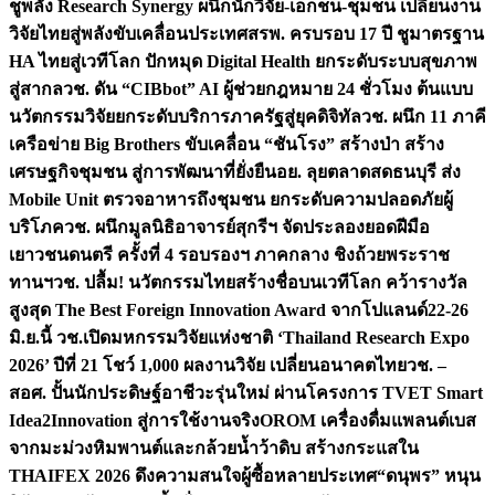
ชูพลัง Research Synergy ผนึกนักวิจัย-เอกชน-ชุมชน เปลี่ยนงาน
วิจัยไทยสู่พลังขับเคลื่อนประเทศ
สรพ. ครบรอบ 17 ปี ชูมาตรฐาน
HA ไทยสู่เวทีโลก ปักหมุด Digital Health ยกระดับระบบสุขภาพ
สู่สากล
วช. ดัน “CIBbot” AI ผู้ช่วยกฎหมาย 24 ชั่วโมง ต้นแบบ
นวัตกรรมวิจัยยกระดับบริการภาครัฐสู่ยุคดิจิทัล
วช. ผนึก 11 ภาคี
เครือข่าย Big Brothers ขับเคลื่อน “ชันโรง” สร้างป่า สร้าง
เศรษฐกิจชุมชน สู่การพัฒนาที่ยั่งยืน
อย. ลุยตลาดสดธนบุรี ส่ง
Mobile Unit ตรวจอาหารถึงชุมชน ยกระดับความปลอดภัยผู้
บริโภค
วช. ผนึกมูลนิธิอาจารย์สุกรีฯ จัดประลองยอดฝีมือ
เยาวชนดนตรี ครั้งที่ 4 รอบรองฯ ภาคกลาง ชิงถ้วยพระราช
ทานฯ
วช. ปลื้ม! นวัตกรรมไทยสร้างชื่อบนเวทีโลก คว้ารางวัล
สูงสุด The Best Foreign Innovation Award จากโปแลนด์
22-26
มิ.ย.นี้ วช.เปิดมหกรรมวิจัยแห่งชาติ ‘Thailand Research Expo
2026’ ปีที่ 21 โชว์ 1,000 ผลงานวิจัย เปลี่ยนอนาคตไทย
วช. –
สอศ. ปั้นนักประดิษฐ์อาชีวะรุ่นใหม่ ผ่านโครงการ TVET Smart
Idea2Innovation สู่การใช้งานจริง
OROM เครื่องดื่มแพลนต์เบส
จากมะม่วงหิมพานต์และกล้วยน้ำว้าดิบ สร้างกระแสใน
THAIFEX 2026 ดึงความสนใจผู้ซื้อหลายประเทศ
“ดนุพร” หนุน