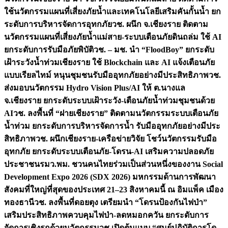
ใช้นวัตกรรมแผนที่เสี่ยงภัยน้ำและเทคโนโลยีเสริมคันกั้นน้ำ ยก
ระดับการบริหารจัดการอุทกภัย
วช. ผนึก จ.เชียงราย ติดตาม
นวัตกรรมแผนที่เสี่ยงภัยน้ำแม่สาย-ระบบเตือนภัยดินถล่ม ใช้ AI
ยกระดับการรับมือภัยพิบัติ
วช. – มช. นำ “FloodBoy” ยกระดับ
เฝ้าระวังน้ำท่วมเชียงราย ใช้ Blockchain และ AI แจ้งเตือนภัย
แบบเรียลไทม์ หนุนชุมชนรับมืออุทกภัยอย่างมีประสิทธิภาพ
วช.
ส่งมอบนวัตกรรม Hydro Vision Plus/AI ให้ ต.นางแล
จ.เชียงราย ยกระดับระบบเฝ้าระวัง-เตือนภัยน้ำท่วมชุมชนด้วย
AI
วช. ลงพื้นที่ “ฝายเชียงราย” ติดตามนวัตกรรมระบบเตือนภัย
น้ำท่วม ยกระดับการบริหารจัดการน้ำ รับมืออุทกภัยอย่างมีประ
สิทธิภาพ
วช. ผนึกเชียงราย-เครือข่ายวิจัย โชว์นวัตกรรมรับมือ
อุทกภัย ยกระดับระบบเตือนภัย-โดรน-AI เสริมความปลอดภัย
ประชาชน
รมว.พม. ชวนคนไทยร่วมเป็นส่วนหนึ่งของงาน Social
Development Expo 2026 (SDX 2026) มหกรรมด้านการพัฒนา
สังคมที่ใหญ่ที่สุดของประเทศ 21–23 สิงหาคมนี้ ณ อิมแพ็ค เมือง
ทองธานี
วช. ลงพื้นที่ดอยตุง เตรียมนำ “โดรนป้องกันไฟป่า”
เสริมประสิทธิภาพควบคุมไฟป่า-ลดหมอกควัน ยกระดับการ
จัดการเชิงรุกด้วยนวัตกรรม
วช.เปิดต้นแบบ “ศูนย์ปฏิบัติการโด