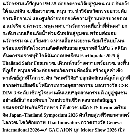
นวัตกรรมแก้ปัญหา PM2.5 ต่อยอดงานวิจัยสู่ชุมชน ณ ต.จันจว้า
ใต้ อ.แม่จัน จ.เชียงราย
วช. หนุน วว. นำวิจัยนวัตกรรมยกระดับ
การผลิตกาแฟ และศูนย์ถ่ายทอดองค์ความรู้กาแฟครบวงจร ณ
อ.แม่จริม จ.น่าน
วช. หนุน มศว. “นวัตกรรมเพื่อน้ำที่มั่นคง” ยก
ระดับระบบเตือนภัยน้ำท่วมฉับพลันสู่ชุมชน พร้อมส่งมอบ
นวัตกรรม ณ อ.เวียงสา จ.น่าน
เสื้อหน่วยงาน นิยมใช้แบบไหน
พร้อมแชร์พิกัดโรงงานสั่งผลิต
ฟันสวย สุขภาพดี ไปกับ 5 คลินิก
ทันตกรรมราชบุรี ใกล้ฉัน
ถอดบทเรียน Earthquake 2025 สู่
Thailand Safer Future วช. เดินหน้าสร้างความพร้อม
วช. ลงพื้น
ที่ภูเก็ต หนุนอาชีวะต่อยอดนวัตกรรมท้องถิ่น สร้างมูลค่าเชิง
พาณิชย์สู่เวทีโลก
วช. ดัน “ดนตรีวิจัย” ปลุกอัตลักษณ์ภูเก็ต สู่เวที
สากลผ่านเสียงซิมโฟนี
กระทรวงอุตสาหกรรม มอบรางวัล CSR-
DIW 3 ระดับ เชิดชูโรงงานต้นแบบ“อุตสาหกรรมดี อยู่คู่ชุมชน
อย่างยั่งยืน”
กองทัพบก-ไทยประกันชีวิต ลงนามต่อสัญญา
กรมธรรม์ประกันชีวิตทหาร ปีที่ 40
วช. ผนึก STS forum เตรียม
จัด Japan–Thailand Symposium 2026 ดันไทยสู่เวทีวิทยาศาสตร์
โลก
วช. โชว์ศักยภาพ Thai Innovators กวาดรางวัล Geneva
International 2026
🚗⚡️ GAC AION บุก Motor Show 2026 เปิด