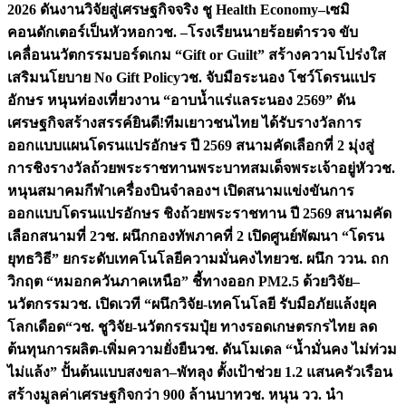
2026 ดันงานวิจัยสู่เศรษฐกิจจริง ชู Health Economy–เซมิ
คอนดักเตอร์เป็นหัวหอก
วช. –โรงเรียนนายร้อยตำรวจ ขับ
เคลื่อนนวัตกรรมบอร์ดเกม “Gift or Guilt” สร้างความโปร่งใส
เสริมนโยบาย No Gift Policy
วช. จับมือระนอง โชว์โดรนแปร
อักษร หนุนท่องเที่ยวงาน “อาบน้ำแร่แลระนอง 2569” ดัน
เศรษฐกิจสร้างสรรค์
ยินดี!ทีมเยาวชนไทย ได้รับรางวัลการ
ออกแบบแผนโดรนแปรอักษร ปี 2569 สนามคัดเลือกที่ 2 มุ่งสู่
การชิงรางวัลถ้วยพระราชทานพระบาทสมเด็จพระเจ้าอยู่หัว
วช.
หนุนสมาคมกีฬาเครื่องบินจำลองฯ เปิดสนามแข่งขันการ
ออกแบบโดรนแปรอักษร ชิงถ้วยพระราชทาน ปี 2569 สนามคัด
เลือกสนามที่ 2
วช. ผนึกกองทัพภาคที่ 2 เปิดศูนย์พัฒนา “โดรน
ยุทธวิธี” ยกระดับเทคโนโลยีความมั่นคงไทย
วช. ผนึก ววน. ถก
วิกฤต “หมอกควันภาคเหนือ” ชี้ทางออก PM2.5 ด้วยวิจัย–
นวัตกรรม
วช. เปิดเวที “ผนึกวิจัย-เทคโนโลยี รับมือภัยแล้งยุค
โลกเดือด“
วช. ชูวิจัย-นวัตกรรมปุ๋ย ทางรอดเกษตรกรไทย ลด
ต้นทุนการผลิต-เพิ่มความยั่งยืน
วช. ดันโมเดล “น้ำมั่นคง ไม่ท่วม
ไม่แล้ง” ปั้นต้นแบบสงขลา–พัทลุง ตั้งเป้าช่วย 1.2 แสนครัวเรือน
สร้างมูลค่าเศรษฐกิจกว่า 900 ล้านบาท
วช. หนุน วว. นำ