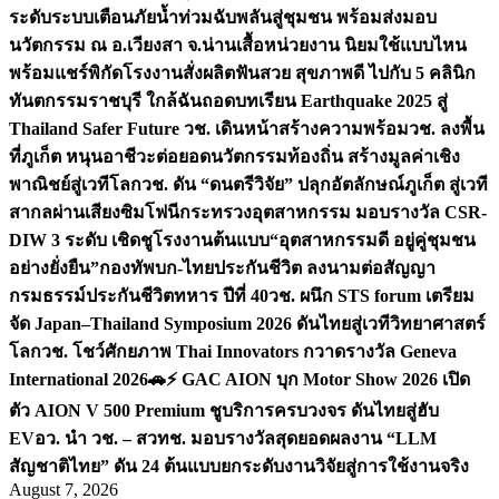
ระดับระบบเตือนภัยน้ำท่วมฉับพลันสู่ชุมชน พร้อมส่งมอบ
นวัตกรรม ณ อ.เวียงสา จ.น่าน
เสื้อหน่วยงาน นิยมใช้แบบไหน
พร้อมแชร์พิกัดโรงงานสั่งผลิต
ฟันสวย สุขภาพดี ไปกับ 5 คลินิก
ทันตกรรมราชบุรี ใกล้ฉัน
ถอดบทเรียน Earthquake 2025 สู่
Thailand Safer Future วช. เดินหน้าสร้างความพร้อม
วช. ลงพื้น
ที่ภูเก็ต หนุนอาชีวะต่อยอดนวัตกรรมท้องถิ่น สร้างมูลค่าเชิง
พาณิชย์สู่เวทีโลก
วช. ดัน “ดนตรีวิจัย” ปลุกอัตลักษณ์ภูเก็ต สู่เวที
สากลผ่านเสียงซิมโฟนี
กระทรวงอุตสาหกรรม มอบรางวัล CSR-
DIW 3 ระดับ เชิดชูโรงงานต้นแบบ“อุตสาหกรรมดี อยู่คู่ชุมชน
อย่างยั่งยืน”
กองทัพบก-ไทยประกันชีวิต ลงนามต่อสัญญา
กรมธรรม์ประกันชีวิตทหาร ปีที่ 40
วช. ผนึก STS forum เตรียม
จัด Japan–Thailand Symposium 2026 ดันไทยสู่เวทีวิทยาศาสตร์
โลก
วช. โชว์ศักยภาพ Thai Innovators กวาดรางวัล Geneva
International 2026
🚗⚡️ GAC AION บุก Motor Show 2026 เปิด
ตัว AION V 500 Premium ชูบริการครบวงจร ดันไทยสู่ฮับ
EV
อว. นำ วช. – สวทช. มอบรางวัลสุดยอดผลงาน “LLM
สัญชาติไทย” ดัน 24 ต้นแบบยกระดับงานวิจัยสู่การใช้งานจริง
August 7, 2026