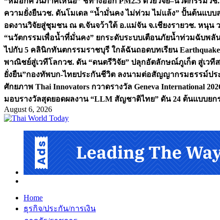
“หมอกควันภาคเหนือ” ชี้ทางออก PM2.5 ด้วยวิจัย–นวัตกรรม
วช.
ความยั่งยืน
วช. ดันโมเดล “น้ำมั่นคง ไม่ท่วม ไม่แล้ง” ปั้นต้นแบบ
อดงานวิจัยสู่ชุมชน ณ ต.จันจว้าใต้ อ.แม่จัน จ.เชียงราย
วช. หนุน 
“นวัตกรรมเพื่อน้ำที่มั่นคง” ยกระดับระบบเตือนภัยน้ำท่วมฉับพล
ไปกับ 5 คลินิกทันตกรรมราชบุรี ใกล้ฉัน
ถอดบทเรียน Earthquake 2
พาณิชย์สู่เวทีโลก
วช. ดัน “ดนตรีวิจัย” ปลุกอัตลักษณ์ภูเก็ต สู่เวท
ยั่งยืน”
กองทัพบก-ไทยประกันชีวิต ลงนามต่อสัญญากรมธรรม์ประกั
ศักยภาพ Thai Innovators กวาดรางวัล Geneva International 202
มอบรางวัลสุดยอดผลงาน “LLM สัญชาติไทย” ดัน 24 ต้นแบบยกระด
August 6, 2026
Home
ธุรกิจ/ประกัน/การเงิน