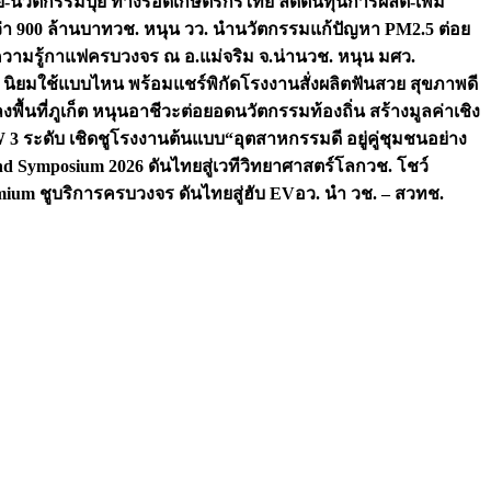
จัย-นวัตกรรมปุ๋ย ทางรอดเกษตรกรไทย ลดต้นทุนการผลิต-เพิ่ม
ว่า 900 ล้านบาท
วช. หนุน วว. นำนวัตกรรมแก้ปัญหา PM2.5 ต่อย
ความรู้กาแฟครบวงจร ณ อ.แม่จริม จ.น่าน
วช. หนุน มศว.
น นิยมใช้แบบไหน พร้อมแชร์พิกัดโรงงานสั่งผลิต
ฟันสวย สุขภาพดี
งพื้นที่ภูเก็ต หนุนอาชีวะต่อยอดนวัตกรรมท้องถิ่น สร้างมูลค่าเชิง
ระดับ เชิดชูโรงงานต้นแบบ“อุตสาหกรรมดี อยู่คู่ชุมชนอย่าง
nd Symposium 2026 ดันไทยสู่เวทีวิทยาศาสตร์โลก
วช. โชว์
ium ชูบริการครบวงจร ดันไทยสู่ฮับ EV
อว. นำ วช. – สวทช.