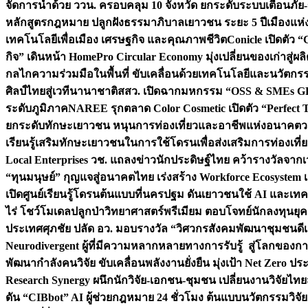
จัดการน้ำด้วย ววน. ครอบคลุม 10 จังหวัด ยกระดับระบบเตือนภัย-ข้
หลักสูตรกฎหมาย ปลูกฝังธรรมาภิบาลเยาวชน ระยะ 5 ปี
เมืองแห่
เทคโนโลยีเพื่อเมือง เศรษฐกิจ และคุณภาพชีวิต
Conicle เปิดตัว 
กิจ” เดินหน้า HomePro Circular Economy มุ่งเปลี่ยนของเก่าสู่ผล
กลไกความร่วมมือในพื้นที่ ขับเคลื่อนด้วยเทคโนโลยีและนวัตก
ศิลป์ไทยสู่เวทีนานาชาติ
สสว. เปิดฉากมหกรรม “OSS & SMEs GRO
ระดับภูมิภาค
NAREE รุกตลาด Color Cosmetic เปิดตัว “Perfect To
ยกระดับทักษะเยาวชน หนุนการท่องเที่ยวและอาชีพแห่งอนาคต
ว
เรียนรู้เสริมทักษะเยาวชนในการใช้โดรนเพื่อส่งเสริมการท่องเที
Local Enterprises
วช. แถลงข่าวนักประดิษฐ์ไทย คว้ารางวัลจากเว
“ทุนมนุษย์” กุญแจสู่อนาคตไทย เร่งสร้าง Workforce Ecosyste
เปิดศูนย์เรียนรู้โดรนต้นแบบที่นครปฐม ดันเยาวชนใช้ AI และเทคโน
ไร่ โชว์โมเดลปลูกป่าวิทยาศาสตร์พรีเมียม ตอบโจทย์นักลงทุนยุ
ประเทศ
ศุภชัย ปลัด อว. มอบรางวัล “วิศวกรสังคมพัฒนาชุมชนดีเด
Neurodivergent ผู้ที่มีความหลากหลายทางการรับรู้ สู่โลกของ
พัฒนากำลังคนวิจัย ขับเคลื่อนพลังงานยั่งยืน มุ่งเป้า Net Zero ป
Research Synergy ผนึกนักวิจัย-เอกชน-ชุมชน เปลี่ยนงานวิจัยไทย
ดัน “CIBbot” AI ผู้ช่วยกฎหมาย 24 ชั่วโมง ต้นแบบนวัตกรรมวิจัยย