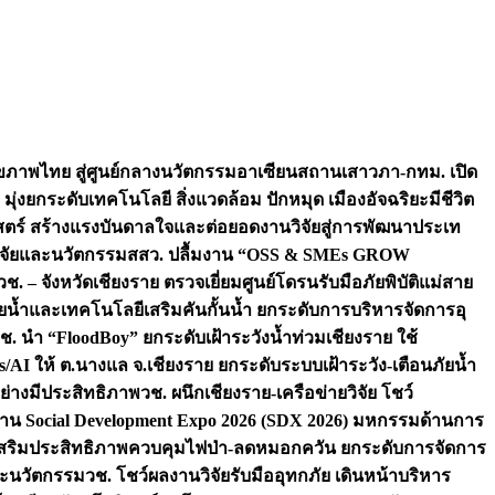
ภาพไทย สู่ศูนย์กลางนวัตกรรมอาเซียน
สถานเสาวภา-กทม. เปิด
 มุ่งยกระดับเทคโนโลยี สิ่งแวดล้อม ปักหมุด เมืองอัจฉริยะมีชีวิต
าสตร์ สร้างแรงบันดาลใจและต่อยอดงานวิจัยสู่การพัฒนาประเท
วิจัยและนวัตกรรม
สสว. ปลื้มงาน “OSS & SMEs GROW
วช. – จังหวัดเชียงราย ตรวจเยี่ยมศูนย์โดรนรับมือภัยพิบัติแม่สาย
ภัยน้ำและเทคโนโลยีเสริมคันกั้นน้ำ ยกระดับการบริหารจัดการอุ
ช. นำ “FloodBoy” ยกระดับเฝ้าระวังน้ำท่วมเชียงราย ใช้
/AI ให้ ต.นางแล จ.เชียงราย ยกระดับระบบเฝ้าระวัง-เตือนภัยน้ำ
ย่างมีประสิทธิภาพ
วช. ผนึกเชียงราย-เครือข่ายวิจัย โชว์
าน Social Development Expo 2026 (SDX 2026) มหกรรมด้านการ
า” เสริมประสิทธิภาพควบคุมไฟป่า-ลดหมอกควัน ยกระดับการจัดการ
และนวัตกรรม
วช. โชว์ผลงานวิจัยรับมืออุทกภัย เดินหน้าบริหาร