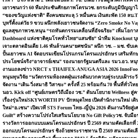
เยาวชนกว่า 60 ทีมประชันศักยภาพโดรน
วช. ยกระดับภูมิปัญญาไ
“ของขวัญแห่งชาติ” ดึงคนชมทะลุ 5 หมื่นคน เงินสะพัด 150 ลบ.
T
บุหรี่ตั้งแต่วัย 9 ขวบ ผนึกพลังเยาวชนจัดงาน “Zero Smoke No V
ดูแลสุขภาพ
วช.หนุน “รถทันตกรรมเคลื่อนที่อัจฉริยะ” เพิ่มโอกาสเ
Dashboard แห่งชาติคุมโรคทั่วไทย
“แสนชัย” นำทีม Knockout บุก 
เจาะตลาดอินเดีย 1.46 พันล้านคน
“ยศชนัน” ผนึก วช. – มช. ขับเ
ปั้นเยาวชน AI จัดอบรมเขียนโปรแกรมโดรนแปรอักษร เสริมทักษะ
ประโยชน์จริง
“อาจารย์เชน” รองนายกรัฐมนตรีและ รมว.อว. หนุ
งานแถลงข่าว NRCT x THAIFEX-ANUGA ASIA 2026 InnoFood,
หนุนทุนวิจัย “นวัตกรรมห้องลดฝุ่นแรงดันบวกควบคู่ระบบเฝ้าระวั
จัดงาน “เดิน-วิ่งสมาธิ วิสาขะ” ครั้งที่ 25 พร้อมกัน 70 พื้นที่ทั่วไทย
น
อว. Kick off “ศูนย์เกษตรวิถีเมือง วช.” ดันนโยบาย Wellness ส
เรื่องรุ่นใหม่
SKYWORTH PV ปักหมุดไทย เปิดสำนักงานใหม่ เดิน
ใหม่
“อ.เชน” เปิดเวที STS Forum ไทย–ญี่ปุ่น 2026 ดันงานวิจัยสู
Guilt” สร้างความโปร่งใสเสริมนโยบาย No Gift Policy
วช. จับมื
รางวัลการออกแบบแผนโดรนแปรอักษร ปี 2569 สนามคัดเลือกที่ 2 
ออกแบบโดรนแปรอักษร ชิงถ้วยพระราชทาน ปี 2569 สนามคัดเลื