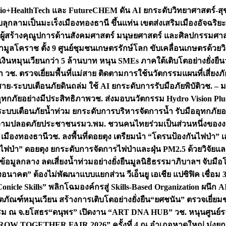
+HealthTech และ FutureCHEM ดัน AI ยกระดับวิทยาศาสตร์-สุข
บลุกลามเป็นมะเร็ง
เมืองทองธานี ขึ้นแท่น เขตส่งเสริมเมืองอัจฉริยะ
่องผู้สร้างคุณูปการด้านสังคมศาสตร์ มนุษยศาสตร์ และศิลปกรรมศ
ำมูลโคราช ตั้ง 9 ศูนย์ชุมชนเกษตรรักษ์โลก ขับเคลื่อนเกษตรด้วย
หมุนเวียนกว่า 5 ล้านบาท หนุน SMEs ภาคใต้เติบโตอย่างยั่งยืน
ำ วช. ตรวจเยี่ยมพื้นที่แม่สาย ติดตามการใช้นวัตกรรมแผนที่เสี่ยง
สาย-ระบบเตือนภัยดินถล่ม ใช้ AI ยกระดับการรับมือภัยพิบัติ
วช. – ม
อุทกภัยอย่างมีประสิทธิภาพ
วช. ส่งมอบนวัตกรรม Hydro Vision Plus
ระบบเตือนภัยน้ำท่วม ยกระดับการบริหารจัดการน้ำ รับมืออุทกภัยอ
มความปลอดภัยประชาชน
รมว.พม. ชวนคนไทยร่วมเป็นส่วนหนึ่งของง
 เมืองทองธานี
วช. ลงพื้นที่ดอยตุง เตรียมนำ “โดรนป้องกันไฟป่
นไฟป่า” ดอยตุง ยกระดับการจัดการไฟป่าและฝุ่น PM2.5 ด้วยวิจัย
อมูลกลาง ลดเสี่ยงน้ำท่วมอย่างยั่งยืน
มูลนิธิธรรมาภิบาลฯ จับม
งอนาคต” ต้องไม่พัฒนาแบบแยกส่วน วีเอ็นยู เอเชีย แปซิฟิค เชื่
“Conicle Skills” พลิกโฉมองค์กรสู่ Skills-Based Organization 
ิตภัณฑ์หมุนเวียน สร้างการเติบโตอย่างยั่งยืน
“ยศชนัน” ตรวจเยี่ย
รรม ณ จ.ยโสธร
“ดนุพร” เปิดงาน “ART DNA HUB” วช. หนุนศูนย์รว
W TOGETHER FAIR 2026” ครั้งที่ 4 ณ อำเภอหาดใหญ่ มุ่งยกระ