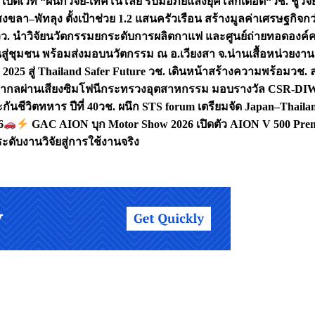
 เปิดเวที “ผนึกวิจัย-เทคโนโลยี รับมือภัยแล้งยุคโลกเดือด“
วช. ชูวิ
สงขลา–พัทลุง ตั้งเป้าช่วย 1.2 แสนครัวเรือน สร้างมูลค่าเศรษฐกิจก
วว. นำวิจัยนวัตกรรมยกระดับการผลิตกาแฟ และศูนย์ถ่ายทอดองค์
ันสู่ชุมชน พร้อมส่งมอบนวัตกรรม ณ อ.เวียงสา จ.น่าน
เสื้อหน่วยงา
025 สู่ Thailand Safer Future วช. เดินหน้าสร้างความพร้อม
วช. ล
ีสากลผ่านเสียงซิมโฟนี
กระทรวงอุตสาหกรรม มอบรางวัล CSR-DIW 3 
นชีวิตทหาร ปีที่ 40
วช. ผนึก STS forum เตรียมจัด Japan–Thaila
6
GAC AION บุก Motor Show 2026 เปิดตัว AION V 500 Prem
ับงานวิจัยสู่การใช้งานจริง