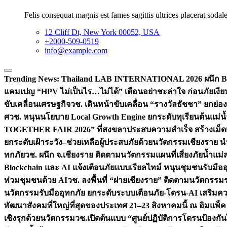
Felis consequat magnis est fames sagittis ultrices placerat sodale
12 Cliff Dt, New York 00052, USA
+2000-509-0519
info@example.com
Trending News:
Thailand LAB INTERNATIONAL 2026 ผนึก Bio
แคมเปญ “HPV ไม่เป็นไร…ไม่ได้” เตือนอย่าชะล่าใจ ก่อนภัยเงีย
ขับเคลื่อนเศรษฐกิจ
วช. เดินหน้าขับเคลื่อน “รางวัลธัชชา” ยกย
ศ
วช. หนุนนโยบาย Local Growth Engine ยกระดับทุเรียนต้นแม่น้
TOGETHER FAIR 2026” ที่สงขลาประสบความสำเร็จ สร้างเม็ดเงิน
ยกระดับเฝ้าระวัง–ช่วยเหลือผู้ประสบภัยด้วยนวัตกรรม
เชียงราย น
ทกภัย
วช. ผนึก จ.เชียงราย ติดตามนวัตกรรมแผนที่เสี่ยงภัยน้ำแม่
Blockchain และ AI แจ้งเตือนภัยแบบเรียลไทม์ หนุนชุมชนรับมือ
ท่วมชุมชนด้วย AI
วช. ลงพื้นที่ “ฝายเชียงราย” ติดตามนวัตกรรม
นวัตกรรมรับมืออุทกภัย ยกระดับระบบเตือนภัย-โดรน-AI เสริ
พัฒนาสังคมที่ใหญ่ที่สุดของประเทศ 21–23 สิงหาคมนี้ ณ อิมแพ็ค
เชิงรุกด้วยนวัตกรรม
วช.เปิดต้นแบบ “ศูนย์ปฏิบัติการโดรนป้องกั