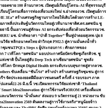
เป้ายอดขาย 100 ล้านบาท
วช. เปิดศูนย์เรียนรู้โดรน–AI ที่สุพรรณบุรี
ียนรู้โดรนเพื่อการท่องเที่ยวแห่งใหม่ จ.อ่างทอง
วช. เปิดศูนย์การ
THE 3Ea” สร้างเศรษฐกิจฐานรากไทยให้เติบโตด้วยการสร้าง LE-
ักยภาพสิ่งประดิษฐ์นวัตกรรมไทยสู่เวทีนานาชาติ
ศ.ดร.ยศชนัน ชู
อุทัยธานี ปั้นเยาวชนสู่ทักษะ AI ยกระดับท่องเที่ยวด้วยนวัตกรรม
วช.
FORRU มช. นำทัพอาสา “ป่าดี Together” ฟื้นฟูป่าดอยสุเทพ-ปุย 8
วิจัย พลิกอนาคตไทย ฝ่าวิกฤต PM2.5 สู่ความมั่นคงน้ำทั่ว
ฒนาชุมชน
TPQI x Steps x ผู้ประกอบการ : ศักยภาพของ
จาก 7 เวทีโลก “ยศชนัน” มอบประกาศนียบัตรเชิดชูเกียรติ
วช. ชู
่งชาติ ปั้นไทยสู่ฮับ Deep Tech อาเซียน
“ยศชนัน” ชูพลัง
วทีโลก ปักหมุด Digital Health ยกระดับระบบสุขภาพสู่สากล
วช.
others ขับเคลื่อน “ชันโรง” สร้างป่า สร้างเศรษฐกิจชุมชน สู่การ
ุกรีฯ จัดประลองยอดฝีมือเยาวชนดนตรี ครั้งที่ 4 รอบรองฯ ภาค
กโปแลนด์
22-26 มิ.ย.นี้ วช.เปิดมหกรรมวิจัยแห่งชาติ ‘Thailand
 Smart Idea2Innovation สู่การใช้งานจริง
OROM เครื่องดื่มแพ
และนวัตกรรม ‘น้ำมั่นคง’ ส่งมอบ 9 นวัตกรรมสู่ 21 หน่วยงาน ขับ
a2Innovation 2569 ดันผลงานสู่การใช้งานจริง
“หนูน้อยจ้าว
จำลองฯ และ ThaiPBS จัดศึก “หนูน้อยจ้าวเวหา 2569” สนาม 2