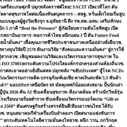
ชนศรีสะเกษ
ศุภจี ปลุกพลังคราฟต์ไทย! SACIT เปิดเวทีโลก ดัน
ร์ตลาดสุขภาพโตต่อเนื่อง
ทันตบุคลากร – สพฐ. หวั่นเด็กไทยเริ่มสูบ
นแบบดูแลผู้สูงวัยเชิงรุก จ.อุทัยธานี ดึง รพ.สต.-อสม. เสริมทักษะ
ึก 5 ภาคี “Beat the Pressure” สู้ภัยเงียบความดันโลหิตสูง เปิด
รก
สถาบันอาหาร–หอการค้าไทย ผนึกแผน 3 ปี ดัน Future Food
ยน้ำมั่นคง” เพื่อคุณภาพชีวิตประชาชนภาคเหนืออย่างยั่งยืน
วช.
ศทางทุนวิจัยปี 2570 ดันงานวิจัย “สังคมและความมั่นคง” สู่การใช้
ู่สากล
วช. เชิญชมผลงานวิจัยและนวัตกรรมอาหารสุขภาพ ใน
ล ISO 37001ยกระดับความโปร่งใสองค์กรปกครองส่วนท้องถิ่น
วช.
ากาศสะอาดอย่างยั่งยืน
สสส.ปลุกพลัง “ขยับประเทศ” สู้โรค NCDs
่ฮับนวัตกรรมการผลิต-บรรจุภัณฑ์เอเชีย คาดเงินสะพัด 5.5 พันล้า
เล่า” มอบประกาศนียบัตร 60 มัคคุเทศก์น้อยแห่งสยาม ปั้นนักเล่า
ปุ่น 2026 ดัน AI ขับเคลื่อนสุขภาพ–สิ่งแวดล้อม สร้างนักวิทย์รุ่น
โรงเรียนนายร้อยตำรวจ ขับเคลื่อนนวัตกรรมบอร์ดเกม “Gift or
ง 2569” ดันเศรษฐกิจสร้างสรรค์
ยินดี!ทีมเยาวชนไทย ได้รับ
วช. หนุนสมาคมกีฬาเครื่องบินจำลองฯ เปิดสนามแข่งขันการ
ิธี” ยกระดับเทคโนโลยีความมั่นคงไทย
วช. ผนึก ววน. ถกวิกฤต