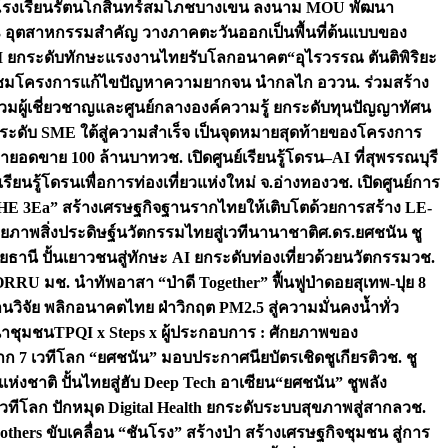
ือโรงเรียนรัตนโกสินทร์สมโภชบางเขน ลงนาม MOU พัฒนา
อม 3 อุตสาหกรรมสำคัญ วางภาคตะวันออกเป็นพื้นที่ต้นแบบของ
ผนึก AI ยกระดับทักษะแรงงานไทยรับโลกอนาคต
“อุไรวรรณ ตันติพิริยะ
มชมโครงการแก้ไขปัญหาความยากจน นำกลไก อววน. ร่วมสร้าง
มผู้เชี่ยวชาญและศูนย์กลางองค์ความรู้ ยกระดับทุนปัญญาทัศน
ดับ SME ใต้สู่ความสำเร็จ เป็นจุดหมายสุดท้ายของโครงการ
เป้ายอดขาย 100 ล้านบาท
วช. เปิดศูนย์เรียนรู้โดรน–AI ที่สุพรรณบุรี
ียนรู้โดรนเพื่อการท่องเที่ยวแห่งใหม่ จ.อ่างทอง
วช. เปิดศูนย์การ
THE 3Ea” สร้างเศรษฐกิจฐานรากไทยให้เติบโตด้วยการสร้าง LE-
ักยภาพสิ่งประดิษฐ์นวัตกรรมไทยสู่เวทีนานาชาติ
ศ.ดร.ยศชนัน ชู
อุทัยธานี ปั้นเยาวชนสู่ทักษะ AI ยกระดับท่องเที่ยวด้วยนวัตกรรม
วช.
FORRU มช. นำทัพอาสา “ป่าดี Together” ฟื้นฟูป่าดอยสุเทพ-ปุย 8
วิจัย พลิกอนาคตไทย ฝ่าวิกฤต PM2.5 สู่ความมั่นคงน้ำทั่ว
ฒนาชุมชน
TPQI x Steps x ผู้ประกอบการ : ศักยภาพของ
จาก 7 เวทีโลก “ยศชนัน” มอบประกาศนียบัตรเชิดชูเกียรติ
วช. ชู
่งชาติ ปั้นไทยสู่ฮับ Deep Tech อาเซียน
“ยศชนัน” ชูพลัง
วทีโลก ปักหมุด Digital Health ยกระดับระบบสุขภาพสู่สากล
วช.
others ขับเคลื่อน “ชันโรง” สร้างป่า สร้างเศรษฐกิจชุมชน สู่การ