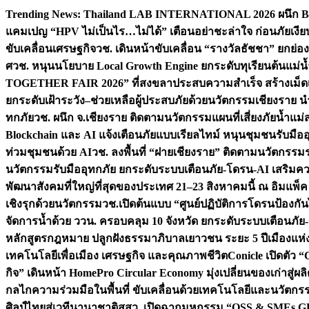
Skip
Trending News:
Thailand LAB INTERNATIONAL 2026 ผนึก Bio
to
แคมเปญ “HPV ไม่เป็นไร…ไม่ได้” เตือนอย่าชะล่าใจ ก่อนภัยเงีย
content
ขับเคลื่อนเศรษฐกิจ
วช. เดินหน้าขับเคลื่อน “รางวัลธัชชา” ยกย
ศ
วช. หนุนนโยบาย Local Growth Engine ยกระดับทุเรียนต้นแม่น้
TOGETHER FAIR 2026” ที่สงขลาประสบความสำเร็จ สร้างเม็ดเงิน
ยกระดับเฝ้าระวัง–ช่วยเหลือผู้ประสบภัยด้วยนวัตกรรม
เชียงราย น
ทกภัย
วช. ผนึก จ.เชียงราย ติดตามนวัตกรรมแผนที่เสี่ยงภัยน้ำแม่
Blockchain และ AI แจ้งเตือนภัยแบบเรียลไทม์ หนุนชุมชนรับมือ
ท่วมชุมชนด้วย AI
วช. ลงพื้นที่ “ฝายเชียงราย” ติดตามนวัตกรรม
นวัตกรรมรับมืออุทกภัย ยกระดับระบบเตือนภัย-โดรน-AI เสริ
พัฒนาสังคมที่ใหญ่ที่สุดของประเทศ 21–23 สิงหาคมนี้ ณ อิมแพ็ค
เชิงรุกด้วยนวัตกรรม
วช.เปิดต้นแบบ “ศูนย์ปฏิบัติการโดรนป้องกั
จัดการน้ำด้วย ววน. ครอบคลุม 10 จังหวัด ยกระดับระบบเตือนภัย-ข้
หลักสูตรกฎหมาย ปลูกฝังธรรมาภิบาลเยาวชน ระยะ 5 ปี
เมืองแห่
เทคโนโลยีเพื่อเมือง เศรษฐกิจ และคุณภาพชีวิต
Conicle เปิดตัว 
กิจ” เดินหน้า HomePro Circular Economy มุ่งเปลี่ยนของเก่าสู่ผล
กลไกความร่วมมือในพื้นที่ ขับเคลื่อนด้วยเทคโนโลยีและนวัตก
ศิลป์ไทยสู่เวทีนานาชาติ
สสว. เปิดฉากมหกรรม “OSS & SMEs GRO