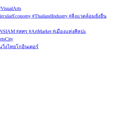
isualArts
arEconomy #ThailandIndustry #สิ่งแวดล้อมยั่งยืน
ONSIAM #สศร #ArtMarket #เมืองแห่งศิลปะ
tsCity
วิ่งไทยโกอินเตอร์