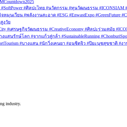
AMCountdown2025
SoftPower #ศิลปะไทย #นวัตกรรม #ทุนวัฒนธรรม #ICONSIAM #V
หมุนเวียน #พลังงานสะอาด #ESG #EnwastExpo #GreenFuture #Circul
สูงวัย
rCity #เศรษฐกิจวัฒนธรรม #CreativeEconomy #ศิลปะร่วมสมัย #IC
งแสนรักษ์โลก #จากแก้วสู่กล้า #SustainableRunning #ChonburiSpor
Tourism #บางแสน #นักวิ่งเคนยา #อนุชิตจิว #ปิยะนุชสุขชาติ #งาน
ng industry.