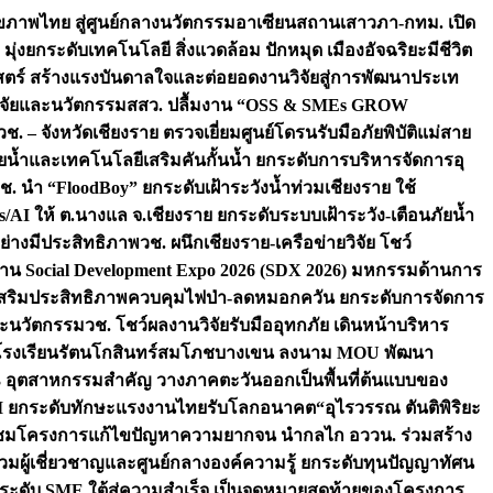
ภาพไทย สู่ศูนย์กลางนวัตกรรมอาเซียน
สถานเสาวภา-กทม. เปิด
 มุ่งยกระดับเทคโนโลยี สิ่งแวดล้อม ปักหมุด เมืองอัจฉริยะมีชีวิต
าสตร์ สร้างแรงบันดาลใจและต่อยอดงานวิจัยสู่การพัฒนาประเท
วิจัยและนวัตกรรม
สสว. ปลื้มงาน “OSS & SMEs GROW
วช. – จังหวัดเชียงราย ตรวจเยี่ยมศูนย์โดรนรับมือภัยพิบัติแม่สาย
ภัยน้ำและเทคโนโลยีเสริมคันกั้นน้ำ ยกระดับการบริหารจัดการอุ
ช. นำ “FloodBoy” ยกระดับเฝ้าระวังน้ำท่วมเชียงราย ใช้
/AI ให้ ต.นางแล จ.เชียงราย ยกระดับระบบเฝ้าระวัง-เตือนภัยน้ำ
ย่างมีประสิทธิภาพ
วช. ผนึกเชียงราย-เครือข่ายวิจัย โชว์
าน Social Development Expo 2026 (SDX 2026) มหกรรมด้านการ
า” เสริมประสิทธิภาพควบคุมไฟป่า-ลดหมอกควัน ยกระดับการจัดการ
และนวัตกรรม
วช. โชว์ผลงานวิจัยรับมืออุทกภัย เดินหน้าบริหาร
ือโรงเรียนรัตนโกสินทร์สมโภชบางเขน ลงนาม MOU พัฒนา
อม 3 อุตสาหกรรมสำคัญ วางภาคตะวันออกเป็นพื้นที่ต้นแบบของ
ผนึก AI ยกระดับทักษะแรงงานไทยรับโลกอนาคต
“อุไรวรรณ ตันติพิริยะ
มชมโครงการแก้ไขปัญหาความยากจน นำกลไก อววน. ร่วมสร้าง
มผู้เชี่ยวชาญและศูนย์กลางองค์ความรู้ ยกระดับทุนปัญญาทัศน
ดับ SME ใต้สู่ความสำเร็จ เป็นจุดหมายสุดท้ายของโครงการ