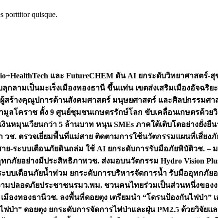
s porttitor quisque.
+HealthTech และ FutureCHEM ดัน AI ยกระดับวิทยาศาสตร์-สุข
บลุกลามเป็นมะเร็ง
เมืองทองธานี ขึ้นแท่น เขตส่งเสริมเมืองอัจฉริยะ
่องผู้สร้างคุณูปการด้านสังคมศาสตร์ มนุษยศาสตร์ และศิลปกรรมศ
ำมูลโคราช ตั้ง 9 ศูนย์ชุมชนเกษตรรักษ์โลก ขับเคลื่อนเกษตรด้วย
หมุนเวียนกว่า 5 ล้านบาท หนุน SMEs ภาคใต้เติบโตอย่างยั่งยืน
ำ วช. ตรวจเยี่ยมพื้นที่แม่สาย ติดตามการใช้นวัตกรรมแผนที่เสี่ยง
สาย-ระบบเตือนภัยดินถล่ม ใช้ AI ยกระดับการรับมือภัยพิบัติ
วช. – ม
อุทกภัยอย่างมีประสิทธิภาพ
วช. ส่งมอบนวัตกรรม Hydro Vision Plus
ระบบเตือนภัยน้ำท่วม ยกระดับการบริหารจัดการน้ำ รับมืออุทกภัยอ
มความปลอดภัยประชาชน
รมว.พม. ชวนคนไทยร่วมเป็นส่วนหนึ่งของง
 เมืองทองธานี
วช. ลงพื้นที่ดอยตุง เตรียมนำ “โดรนป้องกันไฟป่
นไฟป่า” ดอยตุง ยกระดับการจัดการไฟป่าและฝุ่น PM2.5 ด้วยวิจัย