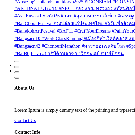
#AmazingThailandCountdown2025 #ICONSIAM #ICONSI
#ARTDNAHUB #วช #NRCT #อว #กระทรวงอว #ทัศนศิลป์ #
#AsiaEnwastExpo2026 #สอท #อุตสาหกรรมสีเขียว #เศรษฐกิจ
#BaliChoralFestival #วงปล่อยแก่ประเทศไทย #วิจัยเพื่อสังคม
#BangkokArtFestival #BAF11 #CraftYourDreams #PaintYou
#Bangsaen10 #WorldClassRunning #เมืองกีฬาเวิลด์คลาส #บา
#Bangsaen42 #ChonburiMarathon #มาราธอนระดับโลก #Sport
#BarBQPlaza #บาร์บีคิวพลาซ่า #วิตอะเดย์ #บาร์บีกอน
About Us
Lorem Ipsum is simply dummy text of the printing and typesetti
Contact Us
Contact Info