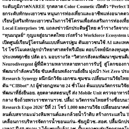
ระดับภูมิภาค
NAREE รุกตลาด Color Cosmetic เปิดตัว “Perfect To
ยกระดับทักษะเยาวชน หนุนการท่องเที่ยวและอาชีพแห่งอนาคต
ว
เรียนรู้เสริมทักษะเยาวชนในการใช้โดรนเพื่อส่งเสริมการท่องเที
Local Enterprises
วช. แถลงข่าวนักประดิษฐ์ไทย คว้ารางวัลจากเว
“ทุนมนุษย์” กุญแจสู่อนาคตไทย เร่งสร้าง Workforce Ecosyste
เปิดศูนย์เรียนรู้โดรนต้นแบบที่นครปฐม ดันเยาวชนใช้ AI และเทคโน
ไร่ โชว์โมเดลปลูกป่าวิทยาศาสตร์พรีเมียม ตอบโจทย์นักลงทุนยุ
ประเทศ
ศุภชัย ปลัด อว. มอบรางวัล “วิศวกรสังคมพัฒนาชุมชนดีเด
Neurodivergent ผู้ที่มีความหลากหลายทางการรับรู้ สู่โลกของ
พัฒนากำลังคนวิจัย ขับเคลื่อนพลังงานยั่งยืน มุ่งเป้า Net Zero ป
Research Synergy ผนึกนักวิจัย-เอกชน-ชุมชน เปลี่ยนงานวิจัยไทย
ดัน “CIBbot” AI ผู้ช่วยกฎหมาย 24 ชั่วโมง ต้นแบบนวัตกรรมวิจัยย
พัฒนาที่ยั่งยืน
อย. ลุยตลาดสดธนบุรี ส่ง Mobile Unit ตรวจอาหาร
กลาง ชิงถ้วยพระราชทานฯ
วช. ปลื้ม! นวัตกรรมไทยสร้างชื่อบนเ
Research Expo 2026’ ปีที่ 21 โชว์ 1,000 ผลงานวิจัย เปลี่ยนอนาค
ลนต์เบสจากมะม่วงหิมพานต์และกล้วยน้ำว้าดิบ สร้างกระแสใน 
เคลื่อนการบริหารจัดการน้ำขอนแก่น–ชัยภูมิ
วช.-สอศ. ปลื้มนักป
เวหา” ปี 69 สนาม 2 ได้แชมป์แล้ว! วช. ปั้นเยาวชนสู่นวัตกรเท