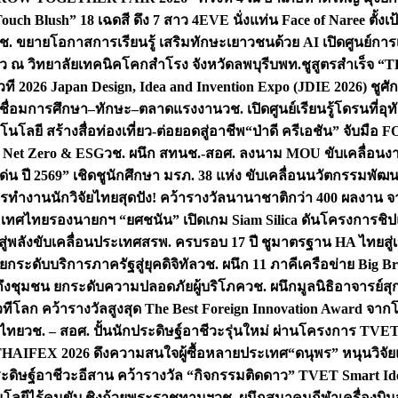
uch Blush” 18 เฉดสี ดึง 7 สาว 4EVE นั่งแท่น Face of Naree ตั้ง
ช. ขยายโอกาสการเรียนรู้ เสริมทักษะเยาวชนด้วย AI เปิดศูนย์การเร
่ยว ณ วิทยาลัยเทคนิคโคกสำโรง จังหวัดลพบุรี
บพท.ชูสูตรสำเร็จ “
ที 2026 Japan Design, Idea and Invention Expo (JDIE 2026) ชูศ
m เชื่อมการศึกษา–ทักษะ–ตลาดแรงงาน
วช. เปิดศูนย์เรียนรู้โดรนที่
โลยี สร้างสื่อท่องเที่ยว-ต่อยอดสู่อาชีพ
“ป่าดี ครีเอชัน” จับมือ 
ค Net Zero & ESG
วช. ผนึก สทนช.-สอศ. ลงนาม MOU ขับเคลื่อนงาน
่น ปี 2569” เชิดชูนักศึกษา มรภ. 38 แห่ง ขับเคลื่อนนวัตกรรมพั
การทำงาน
นักวิจัยไทยสุดปัง! คว้ารางวัลนานาชาติกว่า 400 ผลงาน 
ระเทศไทย
รองนายกฯ “ยศชนัน” เปิดเกม Siam Silica ดันโครงการชิปแห
สู่พลังขับเคลื่อนประเทศ
สรพ. ครบรอบ 17 ปี ชูมาตรฐาน HA ไทยสู่เ
กระดับบริการภาครัฐสู่ยุคดิจิทัล
วช. ผนึก 11 ภาคีเครือข่าย Big Br
ถึงชุมชน ยกระดับความปลอดภัยผู้บริโภค
วช. ผนึกมูลนิธิอาจารย์ส
วทีโลก คว้ารางวัลสูงสุด The Best Foreign Innovation Award จา
ตไทย
วช. – สอศ. ปั้นนักประดิษฐ์อาชีวะรุ่นใหม่ ผ่านโครงการ TVET
THAIFEX 2026 ดึงความสนใจผู้ซื้อหลายประเทศ
“ดนุพร” หนุนวิจัย
ระดิษฐ์อาชีวะอีสาน คว้ารางวัล “กิจกรรมติดดาว” TVET Smart Ide
คโนโลยีไร้คนขับ ชิงถ้วยพระราชทานฯ
วช. ผนึกสมาคมกีฬาเครื่องบิน