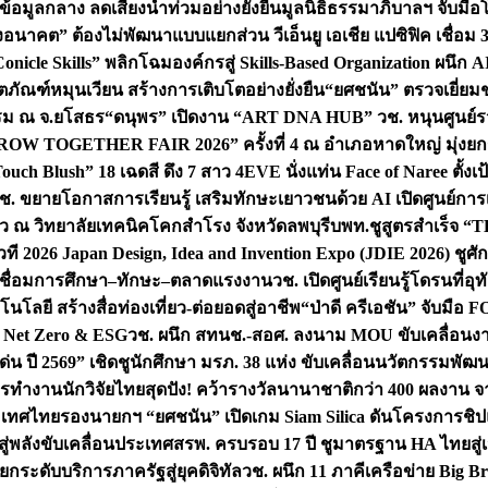
อมูลกลาง ลดเสี่ยงน้ำท่วมอย่างยั่งยืน
มูลนิธิธรรมาภิบาลฯ จับม
งอนาคต” ต้องไม่พัฒนาแบบแยกส่วน วีเอ็นยู เอเชีย แปซิฟิค เชื่
“Conicle Skills” พลิกโฉมองค์กรสู่ Skills-Based Organization 
ิตภัณฑ์หมุนเวียน สร้างการเติบโตอย่างยั่งยืน
“ยศชนัน” ตรวจเยี่ย
รรม ณ จ.ยโสธร
“ดนุพร” เปิดงาน “ART DNA HUB” วช. หนุนศูนย์รว
W TOGETHER FAIR 2026” ครั้งที่ 4 ณ อำเภอหาดใหญ่ มุ่งยกระ
uch Blush” 18 เฉดสี ดึง 7 สาว 4EVE นั่งแท่น Face of Naree ตั้ง
ช. ขยายโอกาสการเรียนรู้ เสริมทักษะเยาวชนด้วย AI เปิดศูนย์การเร
่ยว ณ วิทยาลัยเทคนิคโคกสำโรง จังหวัดลพบุรี
บพท.ชูสูตรสำเร็จ “
ที 2026 Japan Design, Idea and Invention Expo (JDIE 2026) ชูศ
m เชื่อมการศึกษา–ทักษะ–ตลาดแรงงาน
วช. เปิดศูนย์เรียนรู้โดรนที่
โลยี สร้างสื่อท่องเที่ยว-ต่อยอดสู่อาชีพ
“ป่าดี ครีเอชัน” จับมือ 
ค Net Zero & ESG
วช. ผนึก สทนช.-สอศ. ลงนาม MOU ขับเคลื่อนงาน
่น ปี 2569” เชิดชูนักศึกษา มรภ. 38 แห่ง ขับเคลื่อนนวัตกรรมพั
การทำงาน
นักวิจัยไทยสุดปัง! คว้ารางวัลนานาชาติกว่า 400 ผลงาน 
ระเทศไทย
รองนายกฯ “ยศชนัน” เปิดเกม Siam Silica ดันโครงการชิปแห
สู่พลังขับเคลื่อนประเทศ
สรพ. ครบรอบ 17 ปี ชูมาตรฐาน HA ไทยสู่เ
กระดับบริการภาครัฐสู่ยุคดิจิทัล
วช. ผนึก 11 ภาคีเครือข่าย Big Br