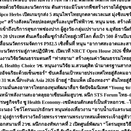
ทยด้วยวิจัยและนวัตกรรม ดันสารอะมิโนจากพืชสร้างรายได้สู่ชุม
ipco Herbs เปิดเกมรุกส่ง 5 สมุนไพรไทยบุกตลาดเวลเนส มุ่งชิงแช
ape” สร้างสังคมไทยปลอดบุหรี่และบุหรี่ไฟฟ้า
วช. หนุน มจธ. สร้างต้
ข้าถึงบริการสุขภาพช่องปาก ผู้สูงวัย-กลุ่มเปราะบาง จ.อุทัยธานี
ผน
20 ประเทศ ดันเครื่องดื่มชูกำลังไทยสู่เวทีโลก ตั้งเป้า 500 ล้านปีแ
คลื่อนนวัตกรรมจัดการ PM2.5 เชิงพื้นที่ หนุน “อากาศสะอาดและสา
นวัตกรรมสู่ภาคปฏิบัติ
วช. เปิดเวที NRCT Open House 2026 ชี้ทิ
นงานวิจัยวัฒนธรรมดนตรี “ท่าสยาม” สร้างคุณค่าวัฒนธรรมไทยส
 Healthy Choice
วช. หนุนงานวิจัย ม.สวนดุสิต นำมาตรฐานสาก
งอัจฉริยะด้วยเซ็นเซอร์” ขับเคลื่อนเป้าหมายประเทศไทยสู่สังคมอ
 31 พ.ค.นี้
ProPak Asia 2026 ย้ายสู่ “อิมแพ็ค เมืองทองฯ” ดันไทยสู
ู่ความมั่นคงอาหารไทย
กองทุนพัฒนาสื่อฯ จัดปัจฉิมนิเทศ “Young จะ
หน้าพลังงานสะอาดลุยอาเซียนเต็มสูบ
วช. ผนึก STS Forum ไทย–ญี่
่เศรษฐกิจจริง ชู Health Economy–เซมิคอนดักเตอร์เป็นหัวหอก
วช. –
อระนอง โชว์โดรนแปรอักษร หนุนท่องเที่ยวงาน “อาบน้ำแร่แลระนอ
มุ่งสู่การชิงรางวัลถ้วยพระราชทานพระบาทสมเด็จพระเจ้าอยู่หัว
อกสนามที่ 2
วช. ผนึกกองทัพภาคที่ 2 เปิดศูนย์พัฒนา “โดรนยุทธว