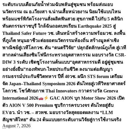
ระดับระบบเตือนภัยน้ำท่วมฉับพลันสู่ชุมชน พร้อมส่งมอบ
นวัตกรรม ณ อ.เวียงสา จ.น่าน
เสื้อหน่วยงาน นิยมใช้แบบไหน
พร้อมแชร์พิกัดโรงงานสั่งผลิต
ฟันสวย สุขภาพดี ไปกับ 5 คลินิก
ทันตกรรมราชบุรี ใกล้ฉัน
ถอดบทเรียน Earthquake 2025 สู่
Thailand Safer Future วช. เดินหน้าสร้างความพร้อม
วช. ลงพื้น
ที่ภูเก็ต หนุนอาชีวะต่อยอดนวัตกรรมท้องถิ่น สร้างมูลค่าเชิง
พาณิชย์สู่เวทีโลก
วช. ดัน “ดนตรีวิจัย” ปลุกอัตลักษณ์ภูเก็ต สู่เวที
สากลผ่านเสียงซิมโฟนี
กระทรวงอุตสาหกรรม มอบรางวัล CSR-
DIW 3 ระดับ เชิดชูโรงงานต้นแบบ“อุตสาหกรรมดี อยู่คู่ชุมชน
อย่างยั่งยืน”
กองทัพบก-ไทยประกันชีวิต ลงนามต่อสัญญา
กรมธรรม์ประกันชีวิตทหาร ปีที่ 40
วช. ผนึก STS forum เตรียม
จัด Japan–Thailand Symposium 2026 ดันไทยสู่เวทีวิทยาศาสตร์
โลก
วช. โชว์ศักยภาพ Thai Innovators กวาดรางวัล Geneva
International 2026
GAC AION บุก Motor Show 2026 เปิด
ตัว AION V 500 Premium ชูบริการครบวงจร ดันไทยสู่ฮับ
EV
อว. นำ วช. – สวทช. มอบรางวัลสุดยอดผลงาน “LLM
สัญชาติไทย” ดัน 24 ต้นแบบยกระดับงานวิจัยสู่การใช้งานจริง
August 7, 2026