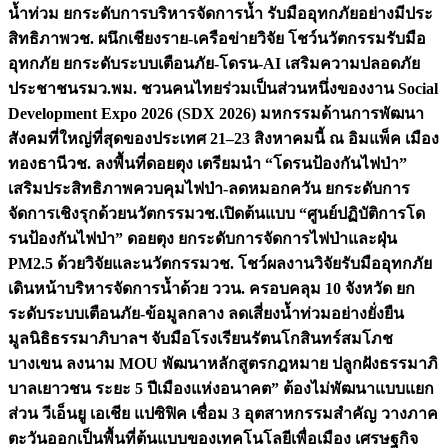
น้ำท่วม ยกระดับการบริหารจัดการน้ำ รับมืออุทกภัยอย่างมีประ
สิทธิภาพ
วช. ผนึกเชียงราย-เครือข่ายวิจัย โชว์นวัตกรรมรับมือ
อุทกภัย ยกระดับระบบเตือนภัย-โดรน-AI เสริมความปลอดภัย
ประชาชน
รมว.พม. ชวนคนไทยร่วมเป็นส่วนหนึ่งของงาน Social
Development Expo 2026 (SDX 2026) มหกรรมด้านการพัฒนา
สังคมที่ใหญ่ที่สุดของประเทศ 21–23 สิงหาคมนี้ ณ อิมแพ็ค เมือง
ทองธานี
วช. ลงพื้นที่ดอยตุง เตรียมนำ “โดรนป้องกันไฟป่า”
เสริมประสิทธิภาพควบคุมไฟป่า-ลดหมอกควัน ยกระดับการ
จัดการเชิงรุกด้วยนวัตกรรม
วช.เปิดต้นแบบ “ศูนย์ปฏิบัติการโด
รนป้องกันไฟป่า” ดอยตุง ยกระดับการจัดการไฟป่าและฝุ่น
PM2.5 ด้วยวิจัยและนวัตกรรม
วช. โชว์ผลงานวิจัยรับมืออุทกภัย
เดินหน้าบริหารจัดการน้ำด้วย ววน. ครอบคลุม 10 จังหวัด ยก
ระดับระบบเตือนภัย-ข้อมูลกลาง ลดเสี่ยงน้ำท่วมอย่างยั่งยืน
มูลนิธิธรรมาภิบาลฯ จับมือโรงเรียนรัตนโกสินทร์สมโภช
บางเขน ลงนาม MOU พัฒนาหลักสูตรกฎหมาย ปลูกฝังธรรมาภิ
บาลเยาวชน ระยะ 5 ปี
เมืองแห่งอนาคต” ต้องไม่พัฒนาแบบแยก
ส่วน วีเอ็นยู เอเชีย แปซิฟิค เชื่อม 3 อุตสาหกรรมสำคัญ วางภาค
ตะวันออกเป็นพื้นที่ต้นแบบของเทคโนโลยีเพื่อเมือง เศรษฐกิจ