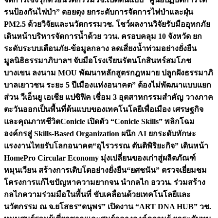
รนป้องกันไฟป่า” ดอยตุง ยกระดับการจัดการไฟป่าและฝุ่น
PM2.5 ด้วยวิจัยและนวัตกรรม
วช. โชว์ผลงานวิจัยรับมืออุทกภัย
เดินหน้าบริหารจัดการน้ำด้วย ววน. ครอบคลุม 10 จังหวัด ยก
ระดับระบบเตือนภัย-ข้อมูลกลาง ลดเสี่ยงน้ำท่วมอย่างยั่งยืน
มูลนิธิธรรมาภิบาลฯ จับมือโรงเรียนรัตนโกสินทร์สมโภช
บางเขน ลงนาม MOU พัฒนาหลักสูตรกฎหมาย ปลูกฝังธรรมาภิ
บาลเยาวชน ระยะ 5 ปี
เมืองแห่งอนาคต” ต้องไม่พัฒนาแบบแยก
ส่วน วีเอ็นยู เอเชีย แปซิฟิค เชื่อม 3 อุตสาหกรรมสำคัญ วางภาค
ตะวันออกเป็นพื้นที่ต้นแบบของเทคโนโลยีเพื่อเมือง เศรษฐกิจ
และคุณภาพชีวิต
Conicle เปิดตัว “Conicle Skills” พลิกโฉม
องค์กรสู่ Skills-Based Organization ผนึก AI ยกระดับทักษะ
แรงงานไทยรับโลกอนาคต
“อุไรวรรณ ตันติพิริยะกิจ” เดินหน้า
HomePro Circular Economy มุ่งเปลี่ยนของเก่าสู่ผลิตภัณฑ์
หมุนเวียน สร้างการเติบโตอย่างยั่งยืน
“ยศชนัน” ตรวจเยี่ยมชม
โครงการแก้ไขปัญหาความยากจน นำกลไก อววน. ร่วมสร้าง
กลไกความร่วมมือในพื้นที่ ขับเคลื่อนด้วยเทคโนโลยีและ
นวัตกรรม ณ จ.ยโสธร
“ดนุพร” เปิดงาน “ART DNA HUB” วช.