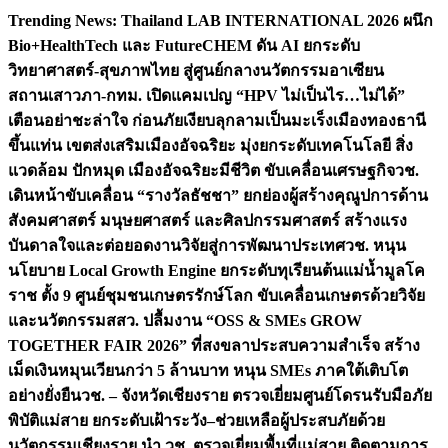
Skip
Trending News:
Thailand LAB INTERNATIONAL 2026 ผนึก
to
Bio+HealthTech และ FutureCHEM ดัน AI ยกระดับ
content
วิทยาศาสตร์-สุขภาพไทย สู่ศูนย์กลางนวัตกรรมอาเซียน
สถานเสาวภา-กทม. เปิดแคมเปญ “HPV ไม่เป็นไร…ไม่ได้”
เตือนอย่าชะล่าใจ ก่อนภัยเงียบลุกลามเป็นมะเร็ง
เมืองทองธานี
ขึ้นแท่น เขตส่งเสริมเมืองอัจฉริยะ มุ่งยกระดับเทคโนโลยี สิ่ง
แวดล้อม ปักหมุด เมืองอัจฉริยะมีชีวิต ขับเคลื่อนเศรษฐกิจ
วช.
เดินหน้าขับเคลื่อน “รางวัลธัชชา” ยกย่องผู้สร้างคุณูปการด้าน
สังคมศาสตร์ มนุษยศาสตร์ และศิลปกรรมศาสตร์ สร้างแรง
บันดาลใจและต่อยอดงานวิจัยสู่การพัฒนาประเทศ
วช. หนุน
นโยบาย Local Growth Engine ยกระดับทุเรียนต้นแม่น้ำมูลโค
ราช ตั้ง 9 ศูนย์ชุมชนเกษตรรักษ์โลก ขับเคลื่อนเกษตรด้วยวิจัย
และนวัตกรรม
สสว. ปลื้มงาน “OSS & SMEs GROW
TOGETHER FAIR 2026” ที่สงขลาประสบความสำเร็จ สร้าง
เม็ดเงินหมุนเวียนกว่า 5 ล้านบาท หนุน SMEs ภาคใต้เติบโต
อย่างยั่งยืน
วช. – จังหวัดเชียงราย ตรวจเยี่ยมศูนย์โดรนรับมือภัย
พิบัติแม่สาย ยกระดับเฝ้าระวัง–ช่วยเหลือผู้ประสบภัยด้วย
นวัตกรรม
เชียงราย นำ วช. ตรวจเยี่ยมพื้นที่แม่สาย ติดตามการ