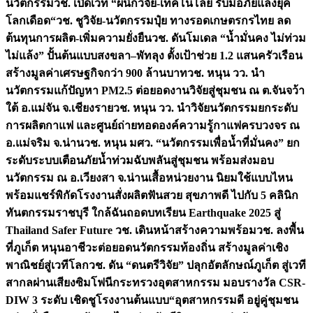
นวัตกรรม
วช. เปิดเวที “ผนึกวิจัย-เทคโนโลยี รับมือภัยแล้งยุค
โลกเดือด“
วช. ชูวิจัย-นวัตกรรมปุ๋ย ทางรอดเกษตรกรไทย ลด
ต้นทุนการผลิต-เพิ่มความยั่งยืน
วช. ดันโมเดล “น้ำมั่นคง ไม่ท่วม
ไม่แล้ง” ปั้นต้นแบบสงขลา–พัทลุง ตั้งเป้าช่วย 1.2 แสนครัวเรือน
สร้างมูลค่าเศรษฐกิจกว่า 900 ล้านบาท
วช. หนุน วว. นำ
นวัตกรรมแก้ปัญหา PM2.5 ต่อยอดงานวิจัยสู่ชุมชน ณ ต.จันจว้า
ใต้ อ.แม่จัน จ.เชียงราย
วช. หนุน วว. นำวิจัยนวัตกรรมยกระดับ
การผลิตกาแฟ และศูนย์ถ่ายทอดองค์ความรู้กาแฟครบวงจร ณ
อ.แม่จริม จ.น่าน
วช. หนุน มศว. “นวัตกรรมเพื่อน้ำที่มั่นคง” ยก
ระดับระบบเตือนภัยน้ำท่วมฉับพลันสู่ชุมชน พร้อมส่งมอบ
นวัตกรรม ณ อ.เวียงสา จ.น่าน
เสื้อหน่วยงาน นิยมใช้แบบไหน
พร้อมแชร์พิกัดโรงงานสั่งผลิต
ฟันสวย สุขภาพดี ไปกับ 5 คลินิก
ทันตกรรมราชบุรี ใกล้ฉัน
ถอดบทเรียน Earthquake 2025 สู่
Thailand Safer Future วช. เดินหน้าสร้างความพร้อม
วช. ลงพื้น
ที่ภูเก็ต หนุนอาชีวะต่อยอดนวัตกรรมท้องถิ่น สร้างมูลค่าเชิง
พาณิชย์สู่เวทีโลก
วช. ดัน “ดนตรีวิจัย” ปลุกอัตลักษณ์ภูเก็ต สู่เวที
สากลผ่านเสียงซิมโฟนี
กระทรวงอุตสาหกรรม มอบรางวัล CSR-
DIW 3 ระดับ เชิดชูโรงงานต้นแบบ“อุตสาหกรรมดี อยู่คู่ชุมชน