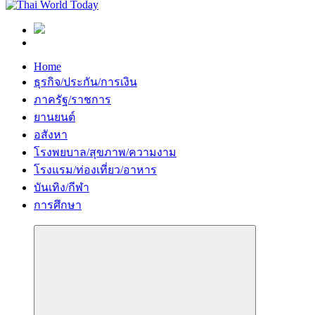
Home
ธุรกิจ/ประกัน/การเงิน
ภาครัฐ/ราชการ
ยานยนต์
อสังหา
โรงพยบาล/สุขภาพ/ความงาม
โรงแรม/ท่องเที่ยว/อาหาร
บันเทิง/กีฬา
การศึกษา