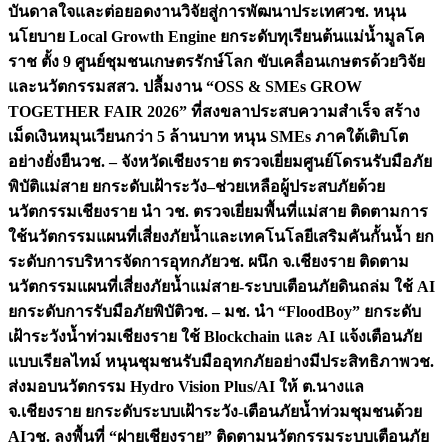
บันดาลใจและต่อยอดงานวิจัยสู่การพัฒนาประเทศ
วช. หนุน
นโยบาย Local Growth Engine ยกระดับทุเรียนต้นแม่น้ำมูลโค
ราช ตั้ง 9 ศูนย์ชุมชนเกษตรรักษ์โลก ขับเคลื่อนเกษตรด้วยวิจัย
และนวัตกรรม
สสว. ปลื้มงาน “OSS & SMEs GROW
TOGETHER FAIR 2026” ที่สงขลาประสบความสำเร็จ สร้าง
เม็ดเงินหมุนเวียนกว่า 5 ล้านบาท หนุน SMEs ภาคใต้เติบโต
อย่างยั่งยืน
วช. – จังหวัดเชียงราย ตรวจเยี่ยมศูนย์โดรนรับมือภัย
พิบัติแม่สาย ยกระดับเฝ้าระวัง–ช่วยเหลือผู้ประสบภัยด้วย
นวัตกรรม
เชียงราย นำ วช. ตรวจเยี่ยมพื้นที่แม่สาย ติดตามการ
ใช้นวัตกรรมแผนที่เสี่ยงภัยน้ำและเทคโนโลยีเสริมคันกั้นน้ำ ยก
ระดับการบริหารจัดการอุทกภัย
วช. ผนึก จ.เชียงราย ติดตาม
นวัตกรรมแผนที่เสี่ยงภัยน้ำแม่สาย-ระบบเตือนภัยดินถล่ม ใช้ AI
ยกระดับการรับมือภัยพิบัติ
วช. – มช. นำ “FloodBoy” ยกระดับ
เฝ้าระวังน้ำท่วมเชียงราย ใช้ Blockchain และ AI แจ้งเตือนภัย
แบบเรียลไทม์ หนุนชุมชนรับมืออุทกภัยอย่างมีประสิทธิภาพ
วช.
ส่งมอบนวัตกรรม Hydro Vision Plus/AI ให้ ต.นางแล
จ.เชียงราย ยกระดับระบบเฝ้าระวัง-เตือนภัยน้ำท่วมชุมชนด้วย
AI
วช. ลงพื้นที่ “ฝายเชียงราย” ติดตามนวัตกรรมระบบเตือนภัย