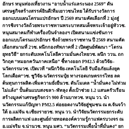
อักษร หนุนท่องเที่ยวงาน “อาบน้ำแร่แลระนอง 2569” ดัน
เศรษฐกิจสร้างสรรค์
ยินดี!ทีมเยาวชนไทย ได้รับรางวัลการ
ออกแบบแผนโดรนแปรอักษร ปี 2569 สนามคัดเลือกที่ 2 มุ่งสู่
การชิงรางวัลถ้วยพระราชทานพระบาทสมเด็จพระเจ้าอยู่หัว
วช.
หนุนสมาคมกีฬาเครื่องบินจำลองฯ เปิดสนามแข่งขันการ
ออกแบบโดรนแปรอักษร ชิงถ้วยพระราชทาน ปี 2569 สนามคัด
เลือกสนามที่ 2
วช. ผนึกกองทัพภาคที่ 2 เปิดศูนย์พัฒนา “โดรน
ยุทธวิธี” ยกระดับเทคโนโลยีความมั่นคงไทย
วช. ผนึก ววน. ถก
วิกฤต “หมอกควันภาคเหนือ” ชี้ทางออก PM2.5 ด้วยวิจัย–
นวัตกรรม
วช. เปิดเวที “ผนึกวิจัย-เทคโนโลยี รับมือภัยแล้งยุค
โลกเดือด“
วช. ชูวิจัย-นวัตกรรมปุ๋ย ทางรอดเกษตรกรไทย ลด
ต้นทุนการผลิต-เพิ่มความยั่งยืน
วช. ดันโมเดล “น้ำมั่นคง ไม่ท่วม
ไม่แล้ง” ปั้นต้นแบบสงขลา–พัทลุง ตั้งเป้าช่วย 1.2 แสนครัวเรือน
สร้างมูลค่าเศรษฐกิจกว่า 900 ล้านบาท
วช. หนุน วว. นำ
นวัตกรรมแก้ปัญหา PM2.5 ต่อยอดงานวิจัยสู่ชุมชน ณ ต.จันจว้า
ใต้ อ.แม่จัน จ.เชียงราย
วช. หนุน วว. นำวิจัยนวัตกรรมยกระดับ
การผลิตกาแฟ และศูนย์ถ่ายทอดองค์ความรู้กาแฟครบวงจร ณ
อ.แม่จริม จ.น่าน
วช. หนุน มศว. “นวัตกรรมเพื่อน้ำที่มั่นคง” ยก