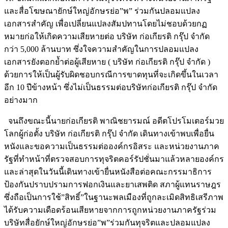
และสื่อโฆษณายักษ์ใหญ่อักษรย่อ”พ” ร่วมกันปลอมแปลง
เอกสารสำคัญ เพื่อเปลี่ยนแปลงสัมปทานโดยไม่ชอบด้วยกฏ
หมายก่อให้เกิดความเสียหายต่อ บริษัท ก่อเกียรติ กรุ๊ป จำกัด
กว่า 5,000 ล้านบาท ซึ่งใจความสำคัญในการปลอมแปลง
เอกสารยังตอกย้ำต่อผู้เสียหาย ( บริษัท ก่อเกียรติ กรุ๊ป จำกัด )
ด้วยการให้เป็นผู้รับผิดชอบกรณีการขาดทุนที่จะเกิดขึ้นในเวลา
อีก 10 ปีข้างหน้า ซึ่งไม่เป็นธรรมต่อบริษัทก่อเกียรติ กรุ๊ป จำกัด
อย่างมาก
จนถึงขณะนี้นายก่อเกียรติ พาณิชยารมณ์ อดีตโปรโมเตอร์มวย
โลกผู้ก่อตั้ง บริษัท ก่อเกียรติ กรุ๊ป จำกัด เดินทางเข้าพบเพื่อยื่น
หนังและขอความเป็นธรรมต่อองค์กรอิสระ และหน่วยงานภาค
รัฐที่ทำหน้าที่ตรวจสอบการทุจริตคอร์รัปชั่นมาแล้วหลายองค์กร
และล่าสุดในวันนี้เดินทางเข้ายื่นหนังสือต่อคณะกรรมาธิการ
ป้องกันปราบปรามการฟอกเงินและยาเสพติด สภาผู้แทนราษฎร
ซึ่งถือเป็นการใช้”สิทธิ์”ในฐานะพลเมืองที่ถูกละเมิดสิทธิเสรีภาพ
ได้รับความเดือดร้อนเสียหายจากการถูกหน่วยงานภาครัฐร่วม
บริษัทสื่อยักษ์ใหญ่อักษรย่อ”พ”ร่วมกันทุจริตและปลอมแปลง