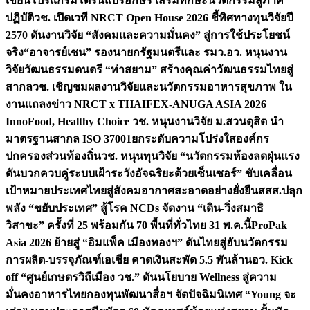
เขียนโปรแกรมโดรนแปรอักษร เสริมทักษะนวัตกรรมสู่ภาค
ปฏิบัติ
วช. เปิดเวที NRCT Open House 2026 ชี้ทิศทางทุนวิจัยปี
2570 ดันงานวิจัย “สังคมและความมั่นคง” สู่การใช้ประโยชน์
จริง
“อาจารย์เชน” รองนายกรัฐมนตรีและ รมว.อว. หนุนงาน
วิจัยวัฒนธรรมดนตรี “ท่าสยาม” สร้างคุณค่าวัฒนธรรมไทยสู่
สากล
วช. เชิญชมผลงานวิจัยและนวัตกรรมอาหารสุขภาพ ใน
งานแถลงข่าว NRCT x THAIFEX-ANUGA ASIA 2026
InnoFood, Healthy Choice
วช. หนุนงานวิจัย ม.สวนดุสิต นำ
มาตรฐานสากล ISO 37001ยกระดับความโปร่งใสองค์กร
ปกครองส่วนท้องถิ่น
วช. หนุนทุนวิจัย “นวัตกรรมห้องลดฝุ่นแรง
ดันบวกควบคู่ระบบเฝ้าระวังอัจฉริยะด้วยเซ็นเซอร์” ขับเคลื่อน
เป้าหมายประเทศไทยสู่สังคมอากาศสะอาดอย่างยั่งยืน
สสส.ปลุก
พลัง “ขยับประเทศ” สู้โรค NCDs จัดงาน “เดิน-วิ่งสมาธิ
วิสาขะ” ครั้งที่ 25 พร้อมกัน 70 พื้นที่ทั่วไทย 31 พ.ค.นี้
ProPak
Asia 2026 ย้ายสู่ “อิมแพ็ค เมืองทองฯ” ดันไทยสู่ฮับนวัตกรรม
การผลิต-บรรจุภัณฑ์เอเชีย คาดเงินสะพัด 5.5 พันล้าน
อว. Kick
off “ศูนย์เกษตรวิถีเมือง วช.” ดันนโยบาย Wellness สู่ความ
มั่นคงอาหารไทย
กองทุนพัฒนาสื่อฯ จัดปัจฉิมนิเทศ “Young จะ