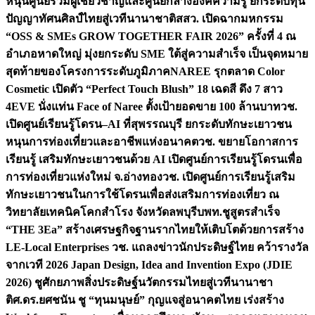
หนุนศูนย์รวมผู้เชี่ยวชาญและศูนย์กลางองค์ความรู้ ยกระดับทุน
ปัญญาทัศนศิลป์ไทยสู่เวทีนานาชาติ
สสว. เปิดฉากมหกรรม
“OSS & SMEs GROW TOGETHER FAIR 2026” ครั้งที่ 4 ณ
อำเภอหาดใหญ่ มุ่งยกระดับ SME ใต้สู่ความสำเร็จ เป็นจุดหมาย
สุดท้ายของโครงการระดับภูมิภาค
NAREE รุกตลาด Color
Cosmetic เปิดตัว “Perfect Touch Blush” 18 เฉดสี ดึง 7 สาว
4EVE นั่งแท่น Face of Naree ตั้งเป้ายอดขาย 100 ล้านบาท
วช.
เปิดศูนย์เรียนรู้โดรน–AI ที่สุพรรณบุรี ยกระดับทักษะเยาวชน
หนุนการท่องเที่ยวและอาชีพแห่งอนาคต
วช. ขยายโอกาสการ
เรียนรู้ เสริมทักษะเยาวชนด้วย AI เปิดศูนย์การเรียนรู้โดรนเพื่อ
การท่องเที่ยวแห่งใหม่ จ.อ่างทอง
วช. เปิดศูนย์การเรียนรู้เสริม
ทักษะเยาวชนในการใช้โดรนเพื่อส่งเสริมการท่องเที่ยว ณ
วิทยาลัยเทคนิคโคกสำโรง จังหวัดลพบุรี
บพท.ชูสูตรสำเร็จ
“THE 3Ea” สร้างเศรษฐกิจฐานรากไทยให้เติบโตด้วยการสร้าง
LE-Local Enterprises
วช. แถลงข่าวนักประดิษฐ์ไทย คว้ารางวัล
จากเวที 2026 Japan Design, Idea and Invention Expo (JDIE
2026) ชูศักยภาพสิ่งประดิษฐ์นวัตกรรมไทยสู่เวทีนานาชา
ติ
ศ.ดร.ยศชนัน ชู “ทุนมนุษย์” กุญแจสู่อนาคตไทย เร่งสร้าง