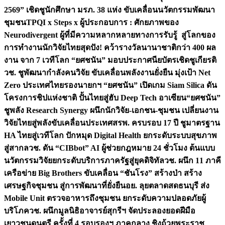
2569” เชิดชูนักศึกษา มรภ. 38 แห่ง ขับเคลื่อนนวัตกรรมพัฒนา
ชุมชน
TPQI x Steps x ผู้ประกอบการ : ศักยภาพของ
Neurodivergent ผู้ที่มีความหลากหลายทางการรับรู้ สู่โลกของ
การทำงาน
นักวิจัยไทยสุดปัง! คว้ารางวัลนานาชาติกว่า 400 ผล
งาน จาก 7 เวทีโลก “ยศชนัน” มอบประกาศนียบัตรเชิดชูเกียรติ
วช. ชูพัฒนากำลังคนวิจัย ขับเคลื่อนพลังงานยั่งยืน มุ่งเป้า Net
Zero ประเทศไทย
รองนายกฯ “ยศชนัน” เปิดเกม Siam Silica ดัน
โครงการชิปแห่งชาติ ปั้นไทยสู่ฮับ Deep Tech อาเซียน
“ยศชนัน”
ชูพลัง Research Synergy ผนึกนักวิจัย-เอกชน-ชุมชน เปลี่ยนงาน
วิจัยไทยสู่พลังขับเคลื่อนประเทศ
สรพ. ครบรอบ 17 ปี ชูมาตรฐาน
HA ไทยสู่เวทีโลก ปักหมุด Digital Health ยกระดับระบบสุขภาพ
สู่สากล
วช. ดัน “CIBbot” AI ผู้ช่วยกฎหมาย 24 ชั่วโมง ต้นแบบ
นวัตกรรมวิจัยยกระดับบริการภาครัฐสู่ยุคดิจิทัล
วช. ผนึก 11 ภาคี
เครือข่าย Big Brothers ขับเคลื่อน “ชันโรง” สร้างป่า สร้าง
เศรษฐกิจชุมชน สู่การพัฒนาที่ยั่งยืน
อย. ลุยตลาดสดธนบุรี ส่ง
Mobile Unit ตรวจอาหารถึงชุมชน ยกระดับความปลอดภัยผู้
บริโภค
วช. ผนึกมูลนิธิอาจารย์สุกรีฯ จัดประลองยอดฝีมือ
เยาวชนดนตรี ครั้งที่ 4 รอบรองฯ ภาคกลาง ชิงถ้วยพระราช