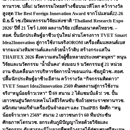
ทานฯ
วช. ปลื้ม! นวัตกรรมไทยสร้างชื่อบนเวทีโลก คว้ารางวัล
สูงสุด The Best Foreign Innovation Award จากโปแลนด์
22-26
มิ.ย.นี้ วช.เปิดมหกรรมวิจัยแห่งชาติ ‘Thailand Research Expo
2026’ ปีที่ 21 โชว์ 1,000 ผลงานวิจัย เปลี่ยนอนาคตไทย
วช. –
สอศ. ปั้นนักประดิษฐ์อาชีวะรุ่นใหม่ ผ่านโครงการ TVET Smart
Idea2Innovation สู่การใช้งานจริง
OROM เครื่องดื่มแพลนต์เบส
จากมะม่วงหิมพานต์และกล้วยน้ำว้าดิบ สร้างกระแสใน
THAIFEX 2026 ดึงความสนใจผู้ซื้อหลายประเทศ
“ดนุพร” หนุน
วิจัยและนวัตกรรม ‘น้ำมั่นคง’ ส่งมอบ 9 นวัตกรรมสู่ 21 หน่วย
งาน ขับเคลื่อนการบริหารจัดการน้ำขอนแก่น–ชัยภูมิ
วช.-สอศ.
ปลื้มนักประดิษฐ์อาชีวะอีสาน คว้ารางวัล “กิจกรรมติดดาว”
TVET Smart Idea2Innovation 2569 ดันผลงานสู่การใช้งาน
จริง
“หนูน้อยจ้าวเวหา” ปี 69 สนาม 2 ได้แชมป์แล้ว! วช. ปั้น
เยาวชนสู่นวัตกรเทคโนโลยีไร้คนขับ ชิงถ้วยพระราชทานฯ
วช.
ผนึกสมาคมกีฬาเครื่องบินจำลองฯ และ ThaiPBS จัดศึก “หนู
น้อยจ้าวเวหา 2569” สนาม 2 เยาวชนกว่า 60 ทีมประชัน
ศักยภาพโดรน
วช. ยกระดับภูมิปัญญาไทยด้วยวิจัยและ
นวัตกรรม ดันสารอะมิโนจากพืชสร้างรายได้สู่ชุมชนศรีสะเกษ