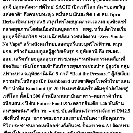
ศุภจี ปลุกพลังคราฟต์ไทย! SACIT เปิดเวทีโลก ดัน “ของขวัญ
แห่งชาติ” ดึงคนชมทะลุ 5 หมื่นคน เงินสะพัด 150 ลบ.
Tipco
Herbs เปิดเกมรุกส่ง 5 สมุนไพรไทยบุกตลาดเวลเนส มุ่งชิงแชร์
ตลาดสุขภาพโตต่อเนื่อง
ทันตบุคลากร – สพฐ. หวั่นเด็กไทยเริ่ม
สูบบุหรี่ตั้งแต่วัย 9 ขวบ ผนึกพลังเยาวชนจัดงาน “Zero Smoke
No Vape” สร้างสังคมไทยปลอดบุหรี่และบุหรี่ไฟฟ้า
วช. หนุน
มจธ. สร้างต้นแบบดูแลผู้สูงวัยเชิงรุก จ.อุทัยธานี ดึง รพ.สต.-
อสม. เสริมทักษะดูแลสุขภาพ
วช.หนุน “รถทันตกรรมเคลื่อนที่
อัจฉริยะ” เพิ่มโอกาสเข้าถึงบริการสุขภาพช่องปาก ผู้สูงวัย-กลุ่ม
เปราะบาง จ.อุทัยธานี
ผนึก 5 ภาคี “Beat the Pressure” สู้ภัยเงียบ
ความดันโลหิตสูง เปิด Dashboard แห่งชาติคุมโรคทั่วไทย
“แสน
ชัย” นำทีม Knockout บุก 20 ประเทศ ดันเครื่องดื่มชูกำลังไทยสู่
เวทีโลก ตั้งเป้า 500 ล้านปีแรก
สถาบันอาหาร–หอการค้าไทย
ผนึกแผน 3 ปี ดัน Future Food เจาะตลาดอินเดีย 1.46 พันล้าน
คน
“ยศชนัน” ผนึก วช. – มช. ขับเคลื่อนนวัตกรรมจัดการ PM2.5
เชิงพื้นที่ หนุน “อากาศสะอาดและสายน้ำมั่นคง” เพื่อคุณภาพ
ชีวิตประชาชนภาคเหนืออย่างยั่งยืน
วช. ปั้นเยาวชน AI จัดอบรม