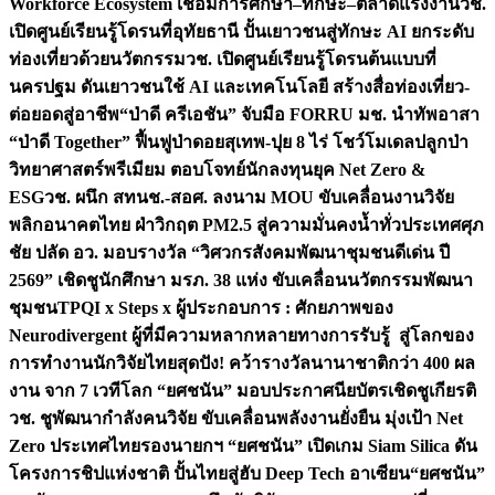
Workforce Ecosystem เชื่อมการศึกษา–ทักษะ–ตลาดแรงงาน
วช.
เปิดศูนย์เรียนรู้โดรนที่อุทัยธานี ปั้นเยาวชนสู่ทักษะ AI ยกระดับ
ท่องเที่ยวด้วยนวัตกรรม
วช. เปิดศูนย์เรียนรู้โดรนต้นแบบที่
นครปฐม ดันเยาวชนใช้ AI และเทคโนโลยี สร้างสื่อท่องเที่ยว-
ต่อยอดสู่อาชีพ
“ป่าดี ครีเอชัน” จับมือ FORRU มช. นำทัพอาสา
“ป่าดี Together” ฟื้นฟูป่าดอยสุเทพ-ปุย 8 ไร่ โชว์โมเดลปลูกป่า
วิทยาศาสตร์พรีเมียม ตอบโจทย์นักลงทุนยุค Net Zero &
ESG
วช. ผนึก สทนช.-สอศ. ลงนาม MOU ขับเคลื่อนงานวิจัย
พลิกอนาคตไทย ฝ่าวิกฤต PM2.5 สู่ความมั่นคงน้ำทั่วประเทศ
ศุภ
ชัย ปลัด อว. มอบรางวัล “วิศวกรสังคมพัฒนาชุมชนดีเด่น ปี
2569” เชิดชูนักศึกษา มรภ. 38 แห่ง ขับเคลื่อนนวัตกรรมพัฒนา
ชุมชน
TPQI x Steps x ผู้ประกอบการ : ศักยภาพของ
Neurodivergent ผู้ที่มีความหลากหลายทางการรับรู้ สู่โลกของ
การทำงาน
นักวิจัยไทยสุดปัง! คว้ารางวัลนานาชาติกว่า 400 ผล
งาน จาก 7 เวทีโลก “ยศชนัน” มอบประกาศนียบัตรเชิดชูเกียรติ
วช. ชูพัฒนากำลังคนวิจัย ขับเคลื่อนพลังงานยั่งยืน มุ่งเป้า Net
Zero ประเทศไทย
รองนายกฯ “ยศชนัน” เปิดเกม Siam Silica ดัน
โครงการชิปแห่งชาติ ปั้นไทยสู่ฮับ Deep Tech อาเซียน
“ยศชนัน”