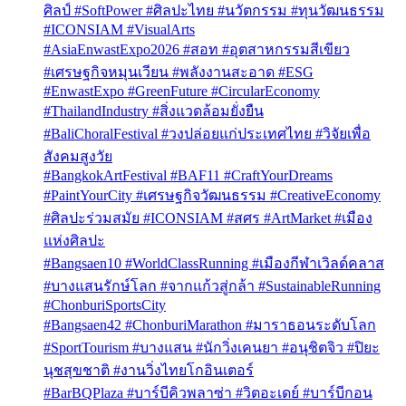
ศิลป์ #SoftPower #ศิลปะไทย #นวัตกรรม #ทุนวัฒนธรรม
#ICONSIAM #VisualArts
#AsiaEnwastExpo2026 #สอท #อุตสาหกรรมสีเขียว
#เศรษฐกิจหมุนเวียน #พลังงานสะอาด #ESG
#EnwastExpo #GreenFuture #CircularEconomy
#ThailandIndustry #สิ่งแวดล้อมยั่งยืน
#BaliChoralFestival #วงปล่อยแก่ประเทศไทย #วิจัยเพื่อ
สังคมสูงวัย
#BangkokArtFestival #BAF11 #CraftYourDreams
#PaintYourCity #เศรษฐกิจวัฒนธรรม #CreativeEconomy
#ศิลปะร่วมสมัย #ICONSIAM #สศร #ArtMarket #เมือง
แห่งศิลปะ
#Bangsaen10 #WorldClassRunning #เมืองกีฬาเวิลด์คลาส
#บางแสนรักษ์โลก #จากแก้วสู่กล้า #SustainableRunning
#ChonburiSportsCity
#Bangsaen42 #ChonburiMarathon #มาราธอนระดับโลก
#SportTourism #บางแสน #นักวิ่งเคนยา #อนุชิตจิว #ปิยะ
นุชสุขชาติ #งานวิ่งไทยโกอินเตอร์
#BarBQPlaza #บาร์บีคิวพลาซ่า #วิตอะเดย์ #บาร์บีกอน