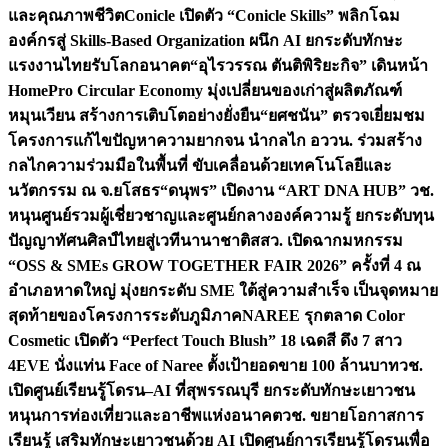
และคุณภาพชีวิต
Conicle เปิดตัว “Conicle Skills” พลิกโฉม
องค์กรสู่ Skills-Based Organization ผนึก AI ยกระดับทักษะ
แรงงานไทยรับโลกอนาคต
“อุไรวรรณ ตันติพิริยะกิจ” เดินหน้า
HomePro Circular Economy มุ่งเปลี่ยนของเก่าสู่ผลิตภัณฑ์
หมุนเวียน สร้างการเติบโตอย่างยั่งยืน
“ยศชนัน” ตรวจเยี่ยมชม
โครงการแก้ไขปัญหาความยากจน นำกลไก อววน. ร่วมสร้าง
กลไกความร่วมมือในพื้นที่ ขับเคลื่อนด้วยเทคโนโลยีและ
นวัตกรรม ณ จ.ยโสธร
“ดนุพร” เปิดงาน “ART DNA HUB” วช.
หนุนศูนย์รวมผู้เชี่ยวชาญและศูนย์กลางองค์ความรู้ ยกระดับทุน
ปัญญาทัศนศิลป์ไทยสู่เวทีนานาชาติ
สสว. เปิดฉากมหกรรม
“OSS & SMEs GROW TOGETHER FAIR 2026” ครั้งที่ 4 ณ
อำเภอหาดใหญ่ มุ่งยกระดับ SME ใต้สู่ความสำเร็จ เป็นจุดหมาย
สุดท้ายของโครงการระดับภูมิภาค
NAREE รุกตลาด Color
Cosmetic เปิดตัว “Perfect Touch Blush” 18 เฉดสี ดึง 7 สาว
4EVE นั่งแท่น Face of Naree ตั้งเป้ายอดขาย 100 ล้านบาท
วช.
เปิดศูนย์เรียนรู้โดรน–AI ที่สุพรรณบุรี ยกระดับทักษะเยาวชน
หนุนการท่องเที่ยวและอาชีพแห่งอนาคต
วช. ขยายโอกาสการ
เรียนรู้ เสริมทักษะเยาวชนด้วย AI เปิดศูนย์การเรียนรู้โดรนเพื่อ