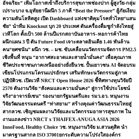
อัจฉริยะ” เพิ่มโอกาสเข้าถึงบริการสุขภาพช่องปาก ผู้สูงวัย-กลุ่ม
เปราะบาง จ.อุทัยธานี
ผนึก 5 ภาคี “Beat the Pressure” สู้ภัยเงียบ
ความดันโลหิตสูง เปิด Dashboard แห่งชาติคุมโรคทั่วไทย
“แสน
ชัย” นำทีม Knockout บุก 20 ประเทศ ดันเครื่องดื่มชูกำลังไทยสู่
เวทีโลก ตั้งเป้า 500 ล้านปีแรก
สถาบันอาหาร–หอการค้าไทย
ผนึกแผน 3 ปี ดัน Future Food เจาะตลาดอินเดีย 1.46 พันล้าน
คน
“ยศชนัน” ผนึก วช. – มช. ขับเคลื่อนนวัตกรรมจัดการ PM2.5
เชิงพื้นที่ หนุน “อากาศสะอาดและสายน้ำมั่นคง” เพื่อคุณภาพ
ชีวิตประชาชนภาคเหนืออย่างยั่งยืน
วช. ปั้นเยาวชน AI จัดอบรม
เขียนโปรแกรมโดรนแปรอักษร เสริมทักษะนวัตกรรมสู่ภาค
ปฏิบัติ
วช. เปิดเวที NRCT Open House 2026 ชี้ทิศทางทุนวิจัยปี
2570 ดันงานวิจัย “สังคมและความมั่นคง” สู่การใช้ประโยชน์
จริง
“อาจารย์เชน” รองนายกรัฐมนตรีและ รมว.อว. หนุนงาน
วิจัยวัฒนธรรมดนตรี “ท่าสยาม” สร้างคุณค่าวัฒนธรรมไทยสู่
สากล
วช. เชิญชมผลงานวิจัยและนวัตกรรมอาหารสุขภาพ ใน
งานแถลงข่าว NRCT x THAIFEX-ANUGA ASIA 2026
InnoFood, Healthy Choice
วช. หนุนงานวิจัย ม.สวนดุสิต นำ
มาตรฐานสากล ISO 37001ยกระดับความโปร่งใสองค์กร