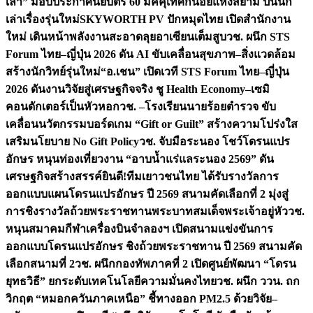
เล่า” มอบประกาศนียบัตร 60 มัคคุเทศก์น้อยแห่งสยาม ปั้นนัก
เล่าเรื่องรุ่นใหม่
SKYWORTH PV ปักหมุดไทย เปิดสำนักงาน
ใหม่ เดินหน้าพลังงานสะอาดลุยอาเซียนเต็มสูบ
วช. ผนึก STS
Forum ไทย–ญี่ปุ่น 2026 ดัน AI ขับเคลื่อนสุขภาพ–สิ่งแวดล้อม
สร้างนักวิทย์รุ่นใหม่
“อ.เชน” เปิดเวที STS Forum ไทย–ญี่ปุ่น
2026 ดันงานวิจัยสู่เศรษฐกิจจริง ชู Health Economy–เซมิ
คอนดักเตอร์เป็นหัวหอก
วช. –โรงเรียนนายร้อยตำรวจ ขับ
เคลื่อนนวัตกรรมบอร์ดเกม “Gift or Guilt” สร้างความโปร่งใส
เสริมนโยบาย No Gift Policy
วช. จับมือระนอง โชว์โดรนแปร
อักษร หนุนท่องเที่ยวงาน “อาบน้ำแร่แลระนอง 2569” ดัน
เศรษฐกิจสร้างสรรค์
ยินดี!ทีมเยาวชนไทย ได้รับรางวัลการ
ออกแบบแผนโดรนแปรอักษร ปี 2569 สนามคัดเลือกที่ 2 มุ่งสู่
การชิงรางวัลถ้วยพระราชทานพระบาทสมเด็จพระเจ้าอยู่หัว
วช.
หนุนสมาคมกีฬาเครื่องบินจำลองฯ เปิดสนามแข่งขันการ
ออกแบบโดรนแปรอักษร ชิงถ้วยพระราชทาน ปี 2569 สนามคัด
เลือกสนามที่ 2
วช. ผนึกกองทัพภาคที่ 2 เปิดศูนย์พัฒนา “โดรน
ยุทธวิธี” ยกระดับเทคโนโลยีความมั่นคงไทย
วช. ผนึก ววน. ถก
วิกฤต “หมอกควันภาคเหนือ” ชี้ทางออก PM2.5 ด้วยวิจัย–