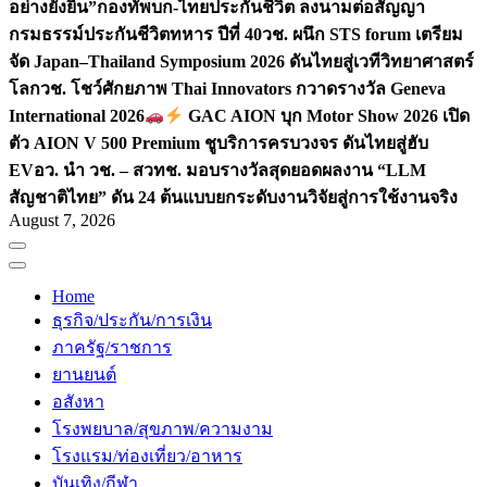
อย่างยั่งยืน”
กองทัพบก-ไทยประกันชีวิต ลงนามต่อสัญญา
กรมธรรม์ประกันชีวิตทหาร ปีที่ 40
วช. ผนึก STS forum เตรียม
จัด Japan–Thailand Symposium 2026 ดันไทยสู่เวทีวิทยาศาสตร์
โลก
วช. โชว์ศักยภาพ Thai Innovators กวาดรางวัล Geneva
International 2026
GAC AION บุก Motor Show 2026 เปิด
ตัว AION V 500 Premium ชูบริการครบวงจร ดันไทยสู่ฮับ
EV
อว. นำ วช. – สวทช. มอบรางวัลสุดยอดผลงาน “LLM
สัญชาติไทย” ดัน 24 ต้นแบบยกระดับงานวิจัยสู่การใช้งานจริง
August 7, 2026
Home
ธุรกิจ/ประกัน/การเงิน
ภาครัฐ/ราชการ
ยานยนต์
อสังหา
โรงพยบาล/สุขภาพ/ความงาม
โรงแรม/ท่องเที่ยว/อาหาร
บันเทิง/กีฬา