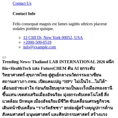
Contact Us
Contact Info
Felis consequat magnis est fames sagittis ultrices placerat
sodales porttitor quisque.
12 Cliff Dt, New York 00052, USA
+2000-509-0519
info@example.com
Trending News:
Thailand LAB INTERNATIONAL 2026 ผนึก
Bio+HealthTech และ FutureCHEM ดัน AI ยกระดับ
วิทยาศาสตร์-สุขภาพไทย สู่ศูนย์กลางนวัตกรรมอาเซียน
สถานเสาวภา-กทม. เปิดแคมเปญ “HPV ไม่เป็นไร…ไม่ได้”
เตือนอย่าชะล่าใจ ก่อนภัยเงียบลุกลามเป็นมะเร็ง
เมืองทองธานี
ขึ้นแท่น เขตส่งเสริมเมืองอัจฉริยะ มุ่งยกระดับเทคโนโลยี สิ่ง
แวดล้อม ปักหมุด เมืองอัจฉริยะมีชีวิต ขับเคลื่อนเศรษฐกิจ
วช.
เดินหน้าขับเคลื่อน “รางวัลธัชชา” ยกย่องผู้สร้างคุณูปการด้าน
สังคมศาสตร์ มนุษยศาสตร์ และศิลปกรรมศาสตร์ สร้างแรง