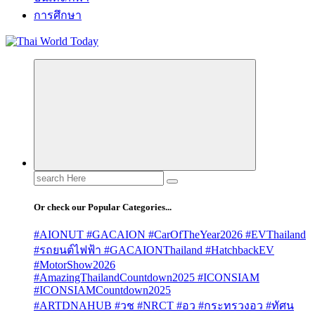
การศึกษา
Search
for:
Or check our Popular Categories...
#AIONUT #GACAION #CarOfTheYear2026 #EVThailand
#รถยนต์ไฟฟ้า #GACAIONThailand #HatchbackEV
#MotorShow2026
#AmazingThailandCountdown2025 #ICONSIAM
#ICONSIAMCountdown2025
#ARTDNAHUB #วช #NRCT #อว #กระทรวงอว #ทัศน