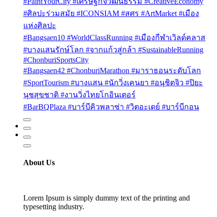
#PaintYourCity #เศรษฐกิจวัฒนธรรม #CreativeEconomy
#ศิลปะร่วมสมัย #ICONSIAM #สศร #ArtMarket #เมือง
แห่งศิลปะ
#Bangsaen10 #WorldClassRunning #เมืองกีฬาเวิลด์คลาส
#บางแสนรักษ์โลก #จากแก้วสู่กล้า #SustainableRunning
#ChonburiSportsCity
#Bangsaen42 #ChonburiMarathon #มาราธอนระดับโลก
#SportTourism #บางแสน #นักวิ่งเคนยา #อนุชิตจิว #ปิยะ
นุชสุขชาติ #งานวิ่งไทยโกอินเตอร์
#BarBQPlaza #บาร์บีคิวพลาซ่า #วิตอะเดย์ #บาร์บีกอน
About Us
Lorem Ipsum is simply dummy text of the printing and
typesetting industry.