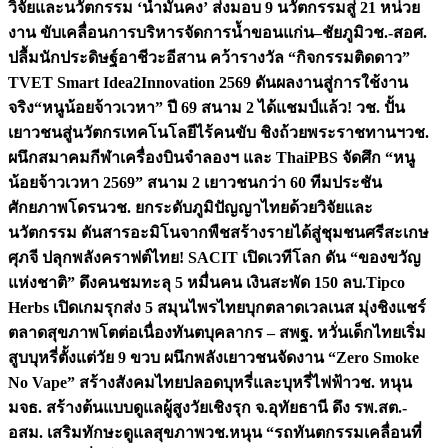
วิจัยและนวัตกรรม ‘น้ำมั่นคง’ ส่งมอบ 9 นวัตกรรมสู่ 21 หน่วย
งาน ขับเคลื่อนการบริหารจัดการน้ำขอนแก่น–ชัยภูมิ
วช.-สอศ.
ปลื้มนักประดิษฐ์อาชีวะอีสาน คว้ารางวัล “กิจกรรมติดดาว”
TVET Smart Idea2Innovation 2569 ดันผลงานสู่การใช้งาน
จริง
“หนูน้อยจ้าวเวหา” ปี 69 สนาม 2 ได้แชมป์แล้ว! วช. ปั้น
เยาวชนสู่นวัตกรเทคโนโลยีไร้คนขับ ชิงถ้วยพระราชทานฯ
วช.
ผนึกสมาคมกีฬาเครื่องบินจำลองฯ และ ThaiPBS จัดศึก “หนู
น้อยจ้าวเวหา 2569” สนาม 2 เยาวชนกว่า 60 ทีมประชัน
ศักยภาพโดรน
วช. ยกระดับภูมิปัญญาไทยด้วยวิจัยและ
นวัตกรรม ดันสารอะมิโนจากพืชสร้างรายได้สู่ชุมชนศรีสะเกษ
ศุภจี ปลุกพลังคราฟต์ไทย! SACIT เปิดเวทีโลก ดัน “ของขวัญ
แห่งชาติ” ดึงคนชมทะลุ 5 หมื่นคน เงินสะพัด 150 ลบ.
Tipco
Herbs เปิดเกมรุกส่ง 5 สมุนไพรไทยบุกตลาดเวลเนส มุ่งชิงแชร์
ตลาดสุขภาพโตต่อเนื่อง
ทันตบุคลากร – สพฐ. หวั่นเด็กไทยเริ่ม
สูบบุหรี่ตั้งแต่วัย 9 ขวบ ผนึกพลังเยาวชนจัดงาน “Zero Smoke
No Vape” สร้างสังคมไทยปลอดบุหรี่และบุหรี่ไฟฟ้า
วช. หนุน
มจธ. สร้างต้นแบบดูแลผู้สูงวัยเชิงรุก จ.อุทัยธานี ดึง รพ.สต.-
อสม. เสริมทักษะดูแลสุขภาพ
วช.หนุน “รถทันตกรรมเคลื่อนที่