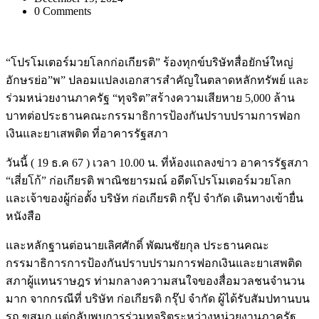
0 Comments
“โปรโมเตอร์มวยโลกก่อเกียรติ” ร้องทุกข์บริษัทสื่อยักษ์ใหญ่
อักษรย่อ”พ” ปลอมแปลงเอกสารสำคัญในตลาดหลักทรัพย์ และ
ร่วมหน่วยงานภาครัฐ “ทุจริต”สร้างความเสียหาย 5,000 ล้าน
บาทต่อประธานคณะกรรมาธิการป้องกันปราบปรามการฟอก
เงินและยาเสพติด ที่อาคารรัฐสภา
วันนี้ ( 19 ธ.ค 67 ) เวลา 10.00 น. ที่ห้องแถลงข่าว อาคารรัฐสภา
“เสี่ยโก้” ก่อเกียรติ พาณิชยารมณ์ อดีตโปรโมเตอร์มวยโลก
และเจ้าของผู้ก่อตั้ง บริษัท ก่อเกียรติ กรุ๊ป จำกัด เดินทางเข้ายื่น
หนังสือ
และหลักฐานต่อนายเลิศศักดิ์ พัฒนชัยกุล ประธานคณะ
กรรมาธิการการป้องกันปราบปรามการฟอกเงินและยาเสพติด
สภาผู้แทนราษฎร ท่ามกลางความสนใจของสื่อมวลชนจำนวน
มาก จากกรณีที่ บริษัท ก่อเกียรติ กรุ๊ป จำกัด ผู้ได้รับสัมปทานบน
รถ ขสมก.แต่กลับพบการร่วมทุจริตระหว่างหน่วยงานภาครัฐ