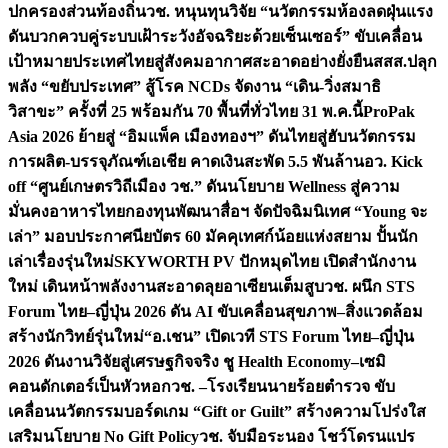
ปกครองส่วนท้องถิ่น
วช. หนุนทุนวิจัย “นวัตกรรมห้องลดฝุ่นแรง
ดันบวกควบคู่ระบบเฝ้าระวังอัจฉริยะด้วยเซ็นเซอร์” ขับเคลื่อน
เป้าหมายประเทศไทยสู่สังคมอากาศสะอาดอย่างยั่งยืน
สสส.ปลุก
พลัง “ขยับประเทศ” สู้โรค NCDs จัดงาน “เดิน-วิ่งสมาธิ
วิสาขะ” ครั้งที่ 25 พร้อมกัน 70 พื้นที่ทั่วไทย 31 พ.ค.นี้
ProPak
Asia 2026 ย้ายสู่ “อิมแพ็ค เมืองทองฯ” ดันไทยสู่ฮับนวัตกรรม
การผลิต-บรรจุภัณฑ์เอเชีย คาดเงินสะพัด 5.5 พันล้าน
อว. Kick
off “ศูนย์เกษตรวิถีเมือง วช.” ดันนโยบาย Wellness สู่ความ
มั่นคงอาหารไทย
กองทุนพัฒนาสื่อฯ จัดปัจฉิมนิเทศ “Young จะ
เล่า” มอบประกาศนียบัตร 60 มัคคุเทศก์น้อยแห่งสยาม ปั้นนัก
เล่าเรื่องรุ่นใหม่
SKYWORTH PV ปักหมุดไทย เปิดสำนักงาน
ใหม่ เดินหน้าพลังงานสะอาดลุยอาเซียนเต็มสูบ
วช. ผนึก STS
Forum ไทย–ญี่ปุ่น 2026 ดัน AI ขับเคลื่อนสุขภาพ–สิ่งแวดล้อม
สร้างนักวิทย์รุ่นใหม่
“อ.เชน” เปิดเวที STS Forum ไทย–ญี่ปุ่น
2026 ดันงานวิจัยสู่เศรษฐกิจจริง ชู Health Economy–เซมิ
คอนดักเตอร์เป็นหัวหอก
วช. –โรงเรียนนายร้อยตำรวจ ขับ
เคลื่อนนวัตกรรมบอร์ดเกม “Gift or Guilt” สร้างความโปร่งใส
เสริมนโยบาย No Gift Policy
วช. จับมือระนอง โชว์โดรนแปร