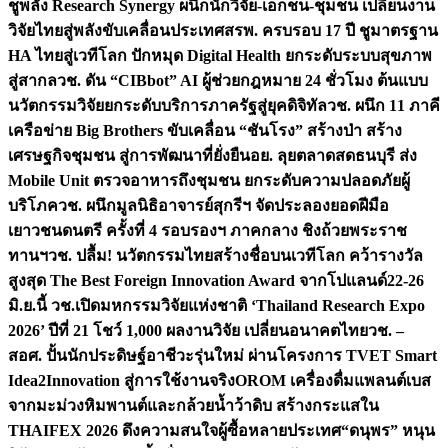
ชูพลัง Research Synergy ผนึกนักวิจัย-เอกชน-ชุมชน เปลี่ยนงาน
วิจัยไทยสู่พลังขับเคลื่อนประเทศ
สรพ. ครบรอบ 17 ปี ชูมาตรฐาน
HA ไทยสู่เวทีโลก ปักหมุด Digital Health ยกระดับระบบสุขภาพ
สู่สากล
วช. ดัน “CIBbot” AI ผู้ช่วยกฎหมาย 24 ชั่วโมง ต้นแบบ
นวัตกรรมวิจัยยกระดับบริการภาครัฐสู่ยุคดิจิทัล
วช. ผนึก 11 ภาคี
เครือข่าย Big Brothers ขับเคลื่อน “ชันโรง” สร้างป่า สร้าง
เศรษฐกิจชุมชน สู่การพัฒนาที่ยั่งยืน
อย. ลุยตลาดสดธนบุรี ส่ง
Mobile Unit ตรวจอาหารถึงชุมชน ยกระดับความปลอดภัยผู้
บริโภค
วช. ผนึกมูลนิธิอาจารย์สุกรีฯ จัดประลองยอดฝีมือ
เยาวชนดนตรี ครั้งที่ 4 รอบรองฯ ภาคกลาง ชิงถ้วยพระราช
ทานฯ
วช. ปลื้ม! นวัตกรรมไทยสร้างชื่อบนเวทีโลก คว้ารางวัล
สูงสุด The Best Foreign Innovation Award จากโปแลนด์
22-26
มิ.ย.นี้ วช.เปิดมหกรรมวิจัยแห่งชาติ ‘Thailand Research Expo
2026’ ปีที่ 21 โชว์ 1,000 ผลงานวิจัย เปลี่ยนอนาคตไทย
วช. –
สอศ. ปั้นนักประดิษฐ์อาชีวะรุ่นใหม่ ผ่านโครงการ TVET Smart
Idea2Innovation สู่การใช้งานจริง
OROM เครื่องดื่มแพลนต์เบส
จากมะม่วงหิมพานต์และกล้วยน้ำว้าดิบ สร้างกระแสใน
THAIFEX 2026 ดึงความสนใจผู้ซื้อหลายประเทศ
“ดนุพร” หนุน