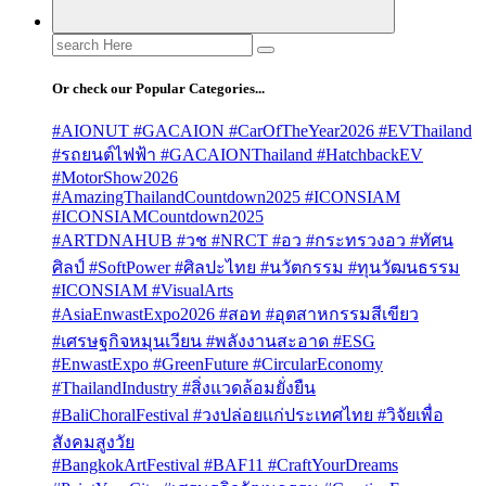
Search
for:
Or check our Popular Categories...
#AIONUT #GACAION #CarOfTheYear2026 #EVThailand
#รถยนต์ไฟฟ้า #GACAIONThailand #HatchbackEV
#MotorShow2026
#AmazingThailandCountdown2025 #ICONSIAM
#ICONSIAMCountdown2025
#ARTDNAHUB #วช #NRCT #อว #กระทรวงอว #ทัศน
ศิลป์ #SoftPower #ศิลปะไทย #นวัตกรรม #ทุนวัฒนธรรม
#ICONSIAM #VisualArts
#AsiaEnwastExpo2026 #สอท #อุตสาหกรรมสีเขียว
#เศรษฐกิจหมุนเวียน #พลังงานสะอาด #ESG
#EnwastExpo #GreenFuture #CircularEconomy
#ThailandIndustry #สิ่งแวดล้อมยั่งยืน
#BaliChoralFestival #วงปล่อยแก่ประเทศไทย #วิจัยเพื่อ
สังคมสูงวัย
#BangkokArtFestival #BAF11 #CraftYourDreams