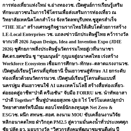
การท่องเที่ยวแห่งใหม่ จ.อ่างทอง
วช. เปิดศูนย์การเรียนรู้เสริม
ทักษะเยาวชนในการใช้โดรนเพื่อส่งเสริมการท่องเที่ยว ณ
วิทยาลัยเทคนิคโคกสำโรง จังหวัดลพบุรี
บพท.ชูสูตรสำเร็จ
“THE 3Ea” สร้างเศรษฐกิจฐานรากไทยให้เติบโตด้วยการสร้าง
LE-Local Enterprises
วช. แถลงข่าวนักประดิษฐ์ไทย คว้ารางวัล
จากเวที 2026 Japan Design, Idea and Invention Expo (JDIE
2026) ชูศักยภาพสิ่งประดิษฐ์นวัตกรรมไทยสู่เวทีนานาชา
ติ
ศ.ดร.ยศชนัน ชู “ทุนมนุษย์” กุญแจสู่อนาคตไทย เร่งสร้าง
Workforce Ecosystem เชื่อมการศึกษา–ทักษะ–ตลาดแรงงาน
วช.
เปิดศูนย์เรียนรู้โดรนที่อุทัยธานี ปั้นเยาวชนสู่ทักษะ AI ยกระดับ
ท่องเที่ยวด้วยนวัตกรรม
วช. เปิดศูนย์เรียนรู้โดรนต้นแบบที่
นครปฐม ดันเยาวชนใช้ AI และเทคโนโลยี สร้างสื่อท่องเที่ยว-
ต่อยอดสู่อาชีพ
“ป่าดี ครีเอชัน” จับมือ FORRU มช. นำทัพอาสา
“ป่าดี Together” ฟื้นฟูป่าดอยสุเทพ-ปุย 8 ไร่ โชว์โมเดลปลูกป่า
วิทยาศาสตร์พรีเมียม ตอบโจทย์นักลงทุนยุค Net Zero &
ESG
วช. ผนึก สทนช.-สอศ. ลงนาม MOU ขับเคลื่อนงานวิจัย
พลิกอนาคตไทย ฝ่าวิกฤต PM2.5 สู่ความมั่นคงน้ำทั่วประเทศ
ศุภ
ชัย ปลัด อว. มอบรางวัล “วิศวกรสังคมพัฒนาชุมชนดีเด่น ปี