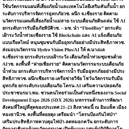
ใช้นวัตกรรมแผนที่เสี่ยงภัยน้ำและเทคโนโลยีเสริมคันกั้นน้ำ ยก
ระดับการบริหารจัดการอุทกภัย
วช. ผนึก จ.เชียงราย ติดตาม
นวัตกรรมแผนที่เสี่ยงภัยน้ำแม่สาย-ระบบเตือนภัยดินถล่ม ใช้ AI
ยกระดับการรับมือภัยพิบัติ
วช. – มช. นำ “FloodBoy” ยกระดับ
เฝ้าระวังน้ำท่วมเชียงราย ใช้ Blockchain และ AI แจ้งเตือนภัย
แบบเรียลไทม์ หนุนชุมชนรับมืออุทกภัยอย่างมีประสิทธิภาพ
วช.
ส่งมอบนวัตกรรม Hydro Vision Plus/AI ให้ ต.นางแล
จ.เชียงราย ยกระดับระบบเฝ้าระวัง-เตือนภัยน้ำท่วมชุมชนด้วย
AI
วช. ลงพื้นที่ “ฝายเชียงราย” ติดตามนวัตกรรมระบบเตือนภัย
น้ำท่วม ยกระดับการบริหารจัดการน้ำ รับมืออุทกภัยอย่างมีประ
สิทธิภาพ
วช. ผนึกเชียงราย-เครือข่ายวิจัย โชว์นวัตกรรมรับมือ
อุทกภัย ยกระดับระบบเตือนภัย-โดรน-AI เสริมความปลอดภัย
ประชาชน
รมว.พม. ชวนคนไทยร่วมเป็นส่วนหนึ่งของงาน Social
Development Expo 2026 (SDX 2026) มหกรรมด้านการพัฒนา
สังคมที่ใหญ่ที่สุดของประเทศ 21–23 สิงหาคมนี้ ณ อิมแพ็ค เมือง
ทองธานี
วช. ลงพื้นที่ดอยตุง เตรียมนำ “โดรนป้องกันไฟป่า”
เสริมประสิทธิภาพควบคุมไฟป่า-ลดหมอกควัน ยกระดับการ
จัดการเชิงรุกด้วยนวัตกรรม
วช.เปิดต้นแบบ “ศูนย์ปฏิบัติการโด