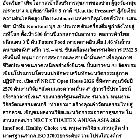
อัจฉริยะ” เพิ่มโอกาสเข้าถึงบริการสุขภาพช่องปาก ผู้สูงวัย-กลุ่ม
เปราะบาง จ.อุทัยธานี
ผนึก 5 ภาคี “Beat the Pressure” สู้ภัยเงียบ
ความดันโลหิตสูง เปิด Dashboard แห่งชาติคุมโรคทั่วไทย
“แสน
ชัย” นำทีม Knockout บุก 20 ประเทศ ดันเครื่องดื่มชูกำลังไทยสู่
เวทีโลก ตั้งเป้า 500 ล้านปีแรก
สถาบันอาหาร–หอการค้าไทย
ผนึกแผน 3 ปี ดัน Future Food เจาะตลาดอินเดีย 1.46 พันล้าน
คน
“ยศชนัน” ผนึก วช. – มช. ขับเคลื่อนนวัตกรรมจัดการ PM2.5
เชิงพื้นที่ หนุน “อากาศสะอาดและสายน้ำมั่นคง” เพื่อคุณภาพ
ชีวิตประชาชนภาคเหนืออย่างยั่งยืน
วช. ปั้นเยาวชน AI จัดอบรม
เขียนโปรแกรมโดรนแปรอักษร เสริมทักษะนวัตกรรมสู่ภาค
ปฏิบัติ
วช. เปิดเวที NRCT Open House 2026 ชี้ทิศทางทุนวิจัยปี
2570 ดันงานวิจัย “สังคมและความมั่นคง” สู่การใช้ประโยชน์
จริง
“อาจารย์เชน” รองนายกรัฐมนตรีและ รมว.อว. หนุนงาน
วิจัยวัฒนธรรมดนตรี “ท่าสยาม” สร้างคุณค่าวัฒนธรรมไทยสู่
สากล
วช. เชิญชมผลงานวิจัยและนวัตกรรมอาหารสุขภาพ ใน
งานแถลงข่าว NRCT x THAIFEX-ANUGA ASIA 2026
InnoFood, Healthy Choice
วช. หนุนงานวิจัย ม.สวนดุสิต นำ
มาตรฐานสากล ISO 37001ยกระดับความโปร่งใสองค์กร