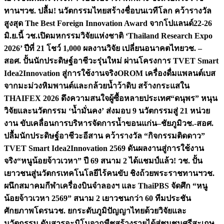
ทานฯ
วช. ปลื้ม! นวัตกรรมไทยสร้างชื่อบนเวทีโลก คว้ารางวัล
สูงสุด The Best Foreign Innovation Award จากโปแลนด์
22-26
มิ.ย.นี้ วช.เปิดมหกรรมวิจัยแห่งชาติ ‘Thailand Research Expo
2026’ ปีที่ 21 โชว์ 1,000 ผลงานวิจัย เปลี่ยนอนาคตไทย
วช. –
สอศ. ปั้นนักประดิษฐ์อาชีวะรุ่นใหม่ ผ่านโครงการ TVET Smart
Idea2Innovation สู่การใช้งานจริง
OROM เครื่องดื่มแพลนต์เบส
จากมะม่วงหิมพานต์และกล้วยน้ำว้าดิบ สร้างกระแสใน
THAIFEX 2026 ดึงความสนใจผู้ซื้อหลายประเทศ
“ดนุพร” หนุน
วิจัยและนวัตกรรม ‘น้ำมั่นคง’ ส่งมอบ 9 นวัตกรรมสู่ 21 หน่วย
งาน ขับเคลื่อนการบริหารจัดการน้ำขอนแก่น–ชัยภูมิ
วช.-สอศ.
ปลื้มนักประดิษฐ์อาชีวะอีสาน คว้ารางวัล “กิจกรรมติดดาว”
TVET Smart Idea2Innovation 2569 ดันผลงานสู่การใช้งาน
จริง
“หนูน้อยจ้าวเวหา” ปี 69 สนาม 2 ได้แชมป์แล้ว! วช. ปั้น
เยาวชนสู่นวัตกรเทคโนโลยีไร้คนขับ ชิงถ้วยพระราชทานฯ
วช.
ผนึกสมาคมกีฬาเครื่องบินจำลองฯ และ ThaiPBS จัดศึก “หนู
น้อยจ้าวเวหา 2569” สนาม 2 เยาวชนกว่า 60 ทีมประชัน
ศักยภาพโดรน
วช. ยกระดับภูมิปัญญาไทยด้วยวิจัยและ
นวัตกรรม ดันสารอะมิโนจากพืชสร้างรายได้สู่ชุมชนศรีสะเกษ