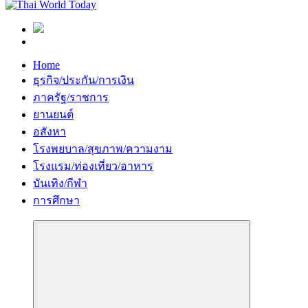
Home
ธุรกิจ/ประกัน/การเงิน
ภาครัฐ/ราชการ
ยานยนต์
อสังหา
โรงพยบาล/สุขภาพ/ความงาม
โรงแรม/ท่องเที่ยว/อาหาร
บันเทิง/กีฬา
การศึกษา