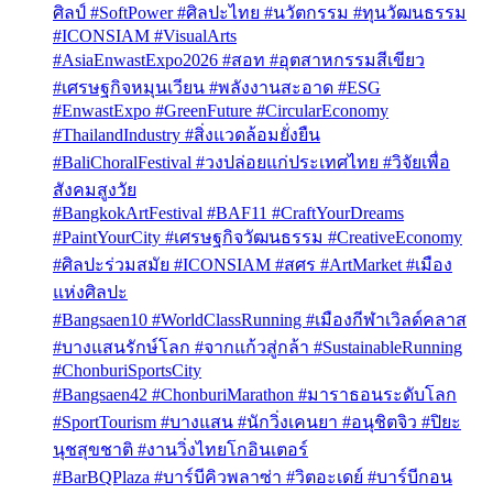
ศิลป์ #SoftPower #ศิลปะไทย #นวัตกรรม #ทุนวัฒนธรรม
#ICONSIAM #VisualArts
#AsiaEnwastExpo2026 #สอท #อุตสาหกรรมสีเขียว
#เศรษฐกิจหมุนเวียน #พลังงานสะอาด #ESG
#EnwastExpo #GreenFuture #CircularEconomy
#ThailandIndustry #สิ่งแวดล้อมยั่งยืน
#BaliChoralFestival #วงปล่อยแก่ประเทศไทย #วิจัยเพื่อ
สังคมสูงวัย
#BangkokArtFestival #BAF11 #CraftYourDreams
#PaintYourCity #เศรษฐกิจวัฒนธรรม #CreativeEconomy
#ศิลปะร่วมสมัย #ICONSIAM #สศร #ArtMarket #เมือง
แห่งศิลปะ
#Bangsaen10 #WorldClassRunning #เมืองกีฬาเวิลด์คลาส
#บางแสนรักษ์โลก #จากแก้วสู่กล้า #SustainableRunning
#ChonburiSportsCity
#Bangsaen42 #ChonburiMarathon #มาราธอนระดับโลก
#SportTourism #บางแสน #นักวิ่งเคนยา #อนุชิตจิว #ปิยะ
นุชสุขชาติ #งานวิ่งไทยโกอินเตอร์
#BarBQPlaza #บาร์บีคิวพลาซ่า #วิตอะเดย์ #บาร์บีกอน