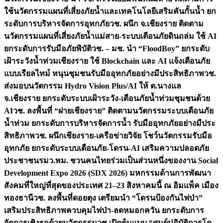
ใช้นวัตกรรมแผนที่เสี่ยงภัยน้ำและเทคโนโลยีเสริมคันกั้นน้ำ ยก
ระดับการบริหารจัดการอุทกภัย
วช. ผนึก จ.เชียงราย ติดตาม
นวัตกรรมแผนที่เสี่ยงภัยน้ำแม่สาย-ระบบเตือนภัยดินถล่ม ใช้ AI
ยกระดับการรับมือภัยพิบัติ
วช. – มช. นำ “FloodBoy” ยกระดับ
เฝ้าระวังน้ำท่วมเชียงราย ใช้ Blockchain และ AI แจ้งเตือนภัย
แบบเรียลไทม์ หนุนชุมชนรับมืออุทกภัยอย่างมีประสิทธิภาพ
วช.
ส่งมอบนวัตกรรม Hydro Vision Plus/AI ให้ ต.นางแล
จ.เชียงราย ยกระดับระบบเฝ้าระวัง-เตือนภัยน้ำท่วมชุมชนด้วย
AI
วช. ลงพื้นที่ “ฝายเชียงราย” ติดตามนวัตกรรมระบบเตือนภัย
น้ำท่วม ยกระดับการบริหารจัดการน้ำ รับมืออุทกภัยอย่างมีประ
สิทธิภาพ
วช. ผนึกเชียงราย-เครือข่ายวิจัย โชว์นวัตกรรมรับมือ
อุทกภัย ยกระดับระบบเตือนภัย-โดรน-AI เสริมความปลอดภัย
ประชาชน
รมว.พม. ชวนคนไทยร่วมเป็นส่วนหนึ่งของงาน Social
Development Expo 2026 (SDX 2026) มหกรรมด้านการพัฒนา
สังคมที่ใหญ่ที่สุดของประเทศ 21–23 สิงหาคมนี้ ณ อิมแพ็ค เมือง
ทองธานี
วช. ลงพื้นที่ดอยตุง เตรียมนำ “โดรนป้องกันไฟป่า”
เสริมประสิทธิภาพควบคุมไฟป่า-ลดหมอกควัน ยกระดับการ
จัดการเชิงรุกด้วยนวัตกรรม
วช.เปิดต้นแบบ “ศูนย์ปฏิบัติการโด