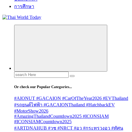
การศึกษา
Search
for:
Or check our Popular Categories...
#AIONUT #GACAION #CarOfTheYear2026 #EVThailand
#รถยนต์ไฟฟ้า #GACAIONThailand #HatchbackEV
#MotorShow2026
#AmazingThailandCountdown2025 #ICONSIAM
#ICONSIAMCountdown2025
#ARTDNAHUB #วช #NRCT #อว #กระทรวงอว #ทัศน