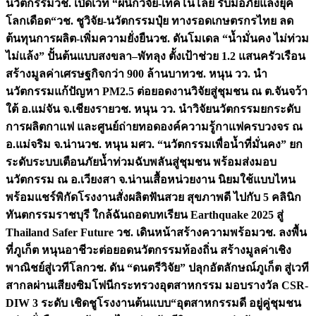
นวัตกรรม
วช. เปิดเวที “ผนึกวิจัย-เทคโนโลยี รับมือภัยแล้งยุค
โลกเดือด“
วช. ชูวิจัย-นวัตกรรมปุ๋ย ทางรอดเกษตรกรไทย ลด
ต้นทุนการผลิต-เพิ่มความยั่งยืน
วช. ดันโมเดล “น้ำมั่นคง ไม่ท่วม
ไม่แล้ง” ปั้นต้นแบบสงขลา–พัทลุง ตั้งเป้าช่วย 1.2 แสนครัวเรือน
สร้างมูลค่าเศรษฐกิจกว่า 900 ล้านบาท
วช. หนุน วว. นำ
นวัตกรรมแก้ปัญหา PM2.5 ต่อยอดงานวิจัยสู่ชุมชน ณ ต.จันจว้า
ใต้ อ.แม่จัน จ.เชียงราย
วช. หนุน วว. นำวิจัยนวัตกรรมยกระดับ
การผลิตกาแฟ และศูนย์ถ่ายทอดองค์ความรู้กาแฟครบวงจร ณ
อ.แม่จริม จ.น่าน
วช. หนุน มศว. “นวัตกรรมเพื่อน้ำที่มั่นคง” ยก
ระดับระบบเตือนภัยน้ำท่วมฉับพลันสู่ชุมชน พร้อมส่งมอบ
นวัตกรรม ณ อ.เวียงสา จ.น่าน
เสื้อหน่วยงาน นิยมใช้แบบไหน
พร้อมแชร์พิกัดโรงงานสั่งผลิต
ฟันสวย สุขภาพดี ไปกับ 5 คลินิก
ทันตกรรมราชบุรี ใกล้ฉัน
ถอดบทเรียน Earthquake 2025 สู่
Thailand Safer Future วช. เดินหน้าสร้างความพร้อม
วช. ลงพื้น
ที่ภูเก็ต หนุนอาชีวะต่อยอดนวัตกรรมท้องถิ่น สร้างมูลค่าเชิง
พาณิชย์สู่เวทีโลก
วช. ดัน “ดนตรีวิจัย” ปลุกอัตลักษณ์ภูเก็ต สู่เวที
สากลผ่านเสียงซิมโฟนี
กระทรวงอุตสาหกรรม มอบรางวัล CSR-
DIW 3 ระดับ เชิดชูโรงงานต้นแบบ“อุตสาหกรรมดี อยู่คู่ชุมชน