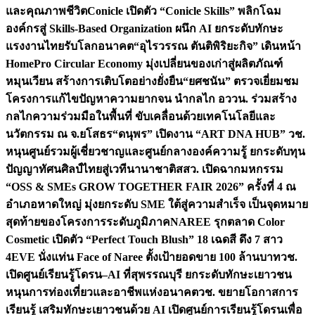
และคุณภาพชีวิต
Conicle เปิดตัว “Conicle Skills” พลิกโฉม
องค์กรสู่ Skills-Based Organization ผนึก AI ยกระดับทักษะ
แรงงานไทยรับโลกอนาคต
“อุไรวรรณ ตันติพิริยะกิจ” เดินหน้า
HomePro Circular Economy มุ่งเปลี่ยนของเก่าสู่ผลิตภัณฑ์
หมุนเวียน สร้างการเติบโตอย่างยั่งยืน
“ยศชนัน” ตรวจเยี่ยมชม
โครงการแก้ไขปัญหาความยากจน นำกลไก อววน. ร่วมสร้าง
กลไกความร่วมมือในพื้นที่ ขับเคลื่อนด้วยเทคโนโลยีและ
นวัตกรรม ณ จ.ยโสธร
“ดนุพร” เปิดงาน “ART DNA HUB” วช.
หนุนศูนย์รวมผู้เชี่ยวชาญและศูนย์กลางองค์ความรู้ ยกระดับทุน
ปัญญาทัศนศิลป์ไทยสู่เวทีนานาชาติ
สสว. เปิดฉากมหกรรม
“OSS & SMEs GROW TOGETHER FAIR 2026” ครั้งที่ 4 ณ
อำเภอหาดใหญ่ มุ่งยกระดับ SME ใต้สู่ความสำเร็จ เป็นจุดหมาย
สุดท้ายของโครงการระดับภูมิภาค
NAREE รุกตลาด Color
Cosmetic เปิดตัว “Perfect Touch Blush” 18 เฉดสี ดึง 7 สาว
4EVE นั่งแท่น Face of Naree ตั้งเป้ายอดขาย 100 ล้านบาท
วช.
เปิดศูนย์เรียนรู้โดรน–AI ที่สุพรรณบุรี ยกระดับทักษะเยาวชน
หนุนการท่องเที่ยวและอาชีพแห่งอนาคต
วช. ขยายโอกาสการ
เรียนรู้ เสริมทักษะเยาวชนด้วย AI เปิดศูนย์การเรียนรู้โดรนเพื่อ