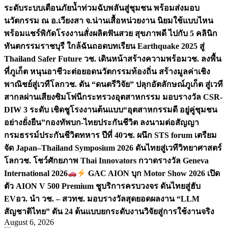
ระดับระบบเตือนภัยน้ำท่วมฉับพลันสู่ชุมชน พร้อมส่งมอบ
นวัตกรรม ณ อ.เวียงสา จ.น่าน
เสื้อหน่วยงาน นิยมใช้แบบไหน
พร้อมแชร์พิกัดโรงงานสั่งผลิต
ฟันสวย สุขภาพดี ไปกับ 5 คลินิก
ทันตกรรมราชบุรี ใกล้ฉัน
ถอดบทเรียน Earthquake 2025 สู่
Thailand Safer Future วช. เดินหน้าสร้างความพร้อม
วช. ลงพื้น
ที่ภูเก็ต หนุนอาชีวะต่อยอดนวัตกรรมท้องถิ่น สร้างมูลค่าเชิง
พาณิชย์สู่เวทีโลก
วช. ดัน “ดนตรีวิจัย” ปลุกอัตลักษณ์ภูเก็ต สู่เวที
สากลผ่านเสียงซิมโฟนี
กระทรวงอุตสาหกรรม มอบรางวัล CSR-
DIW 3 ระดับ เชิดชูโรงงานต้นแบบ“อุตสาหกรรมดี อยู่คู่ชุมชน
อย่างยั่งยืน”
กองทัพบก-ไทยประกันชีวิต ลงนามต่อสัญญา
กรมธรรม์ประกันชีวิตทหาร ปีที่ 40
วช. ผนึก STS forum เตรียม
จัด Japan–Thailand Symposium 2026 ดันไทยสู่เวทีวิทยาศาสตร์
โลก
วช. โชว์ศักยภาพ Thai Innovators กวาดรางวัล Geneva
International 2026
GAC AION บุก Motor Show 2026 เปิด
ตัว AION V 500 Premium ชูบริการครบวงจร ดันไทยสู่ฮับ
EV
อว. นำ วช. – สวทช. มอบรางวัลสุดยอดผลงาน “LLM
สัญชาติไทย” ดัน 24 ต้นแบบยกระดับงานวิจัยสู่การใช้งานจริง
August 6, 2026