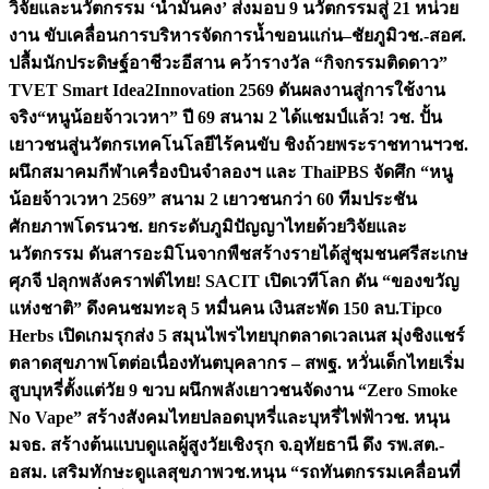
วิจัยและนวัตกรรม ‘น้ำมั่นคง’ ส่งมอบ 9 นวัตกรรมสู่ 21 หน่วย
งาน ขับเคลื่อนการบริหารจัดการน้ำขอนแก่น–ชัยภูมิ
วช.-สอศ.
ปลื้มนักประดิษฐ์อาชีวะอีสาน คว้ารางวัล “กิจกรรมติดดาว”
TVET Smart Idea2Innovation 2569 ดันผลงานสู่การใช้งาน
จริง
“หนูน้อยจ้าวเวหา” ปี 69 สนาม 2 ได้แชมป์แล้ว! วช. ปั้น
เยาวชนสู่นวัตกรเทคโนโลยีไร้คนขับ ชิงถ้วยพระราชทานฯ
วช.
ผนึกสมาคมกีฬาเครื่องบินจำลองฯ และ ThaiPBS จัดศึก “หนู
น้อยจ้าวเวหา 2569” สนาม 2 เยาวชนกว่า 60 ทีมประชัน
ศักยภาพโดรน
วช. ยกระดับภูมิปัญญาไทยด้วยวิจัยและ
นวัตกรรม ดันสารอะมิโนจากพืชสร้างรายได้สู่ชุมชนศรีสะเกษ
ศุภจี ปลุกพลังคราฟต์ไทย! SACIT เปิดเวทีโลก ดัน “ของขวัญ
แห่งชาติ” ดึงคนชมทะลุ 5 หมื่นคน เงินสะพัด 150 ลบ.
Tipco
Herbs เปิดเกมรุกส่ง 5 สมุนไพรไทยบุกตลาดเวลเนส มุ่งชิงแชร์
ตลาดสุขภาพโตต่อเนื่อง
ทันตบุคลากร – สพฐ. หวั่นเด็กไทยเริ่ม
สูบบุหรี่ตั้งแต่วัย 9 ขวบ ผนึกพลังเยาวชนจัดงาน “Zero Smoke
No Vape” สร้างสังคมไทยปลอดบุหรี่และบุหรี่ไฟฟ้า
วช. หนุน
มจธ. สร้างต้นแบบดูแลผู้สูงวัยเชิงรุก จ.อุทัยธานี ดึง รพ.สต.-
อสม. เสริมทักษะดูแลสุขภาพ
วช.หนุน “รถทันตกรรมเคลื่อนที่