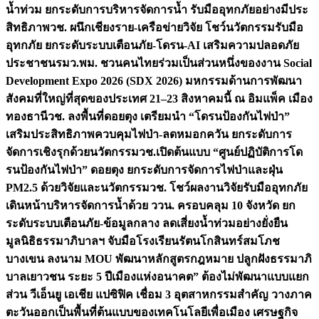
น้ำท่วม ยกระดับการบริหารจัดการน้ำ รับมืออุทกภัยอย่างมีประ
สิทธิภาพ
วช. ผนึกเชียงราย-เครือข่ายวิจัย โชว์นวัตกรรมรับมือ
อุทกภัย ยกระดับระบบเตือนภัย-โดรน-AI เสริมความปลอดภัย
ประชาชน
รมว.พม. ชวนคนไทยร่วมเป็นส่วนหนึ่งของงาน Social
Development Expo 2026 (SDX 2026) มหกรรมด้านการพัฒนา
สังคมที่ใหญ่ที่สุดของประเทศ 21–23 สิงหาคมนี้ ณ อิมแพ็ค เมือง
ทองธานี
วช. ลงพื้นที่ดอยตุง เตรียมนำ “โดรนป้องกันไฟป่า”
เสริมประสิทธิภาพควบคุมไฟป่า-ลดหมอกควัน ยกระดับการ
จัดการเชิงรุกด้วยนวัตกรรม
วช.เปิดต้นแบบ “ศูนย์ปฏิบัติการโด
รนป้องกันไฟป่า” ดอยตุง ยกระดับการจัดการไฟป่าและฝุ่น
PM2.5 ด้วยวิจัยและนวัตกรรม
วช. โชว์ผลงานวิจัยรับมืออุทกภัย
เดินหน้าบริหารจัดการน้ำด้วย ววน. ครอบคลุม 10 จังหวัด ยก
ระดับระบบเตือนภัย-ข้อมูลกลาง ลดเสี่ยงน้ำท่วมอย่างยั่งยืน
มูลนิธิธรรมาภิบาลฯ จับมือโรงเรียนรัตนโกสินทร์สมโภช
บางเขน ลงนาม MOU พัฒนาหลักสูตรกฎหมาย ปลูกฝังธรรมาภิ
บาลเยาวชน ระยะ 5 ปี
เมืองแห่งอนาคต” ต้องไม่พัฒนาแบบแยก
ส่วน วีเอ็นยู เอเชีย แปซิฟิค เชื่อม 3 อุตสาหกรรมสำคัญ วางภาค
ตะวันออกเป็นพื้นที่ต้นแบบของเทคโนโลยีเพื่อเมือง เศรษฐกิจ