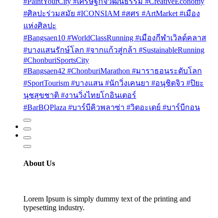
#PaintYourCity #เศรษฐกิจวัฒนธรรม #CreativeEconomy
#ศิลปะร่วมสมัย #ICONSIAM #สศร #ArtMarket #เมือง
แห่งศิลปะ
#Bangsaen10 #WorldClassRunning #เมืองกีฬาเวิลด์คลาส
#บางแสนรักษ์โลก #จากแก้วสู่กล้า #SustainableRunning
#ChonburiSportsCity
#Bangsaen42 #ChonburiMarathon #มาราธอนระดับโลก
#SportTourism #บางแสน #นักวิ่งเคนยา #อนุชิตจิว #ปิยะ
นุชสุขชาติ #งานวิ่งไทยโกอินเตอร์
#BarBQPlaza #บาร์บีคิวพลาซ่า #วิตอะเดย์ #บาร์บีกอน
About Us
Lorem Ipsum is simply dummy text of the printing and
typesetting industry.