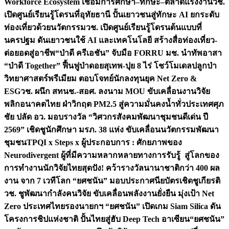
Workforce Ecosystem เชื่อมการศึกษา–ทักษะ–ตลาดแรงงาน
วช.
เปิดศูนย์เรียนรู้โดรนที่อุทัยธานี ปั้นเยาวชนสู่ทักษะ AI ยกระดับ
ท่องเที่ยวด้วยนวัตกรรม
วช. เปิดศูนย์เรียนรู้โดรนต้นแบบที่
นครปฐม ดันเยาวชนใช้ AI และเทคโนโลยี สร้างสื่อท่องเที่ยว-
ต่อยอดสู่อาชีพ
“ป่าดี ครีเอชัน” จับมือ FORRU มช. นำทัพอาสา
“ป่าดี Together” ฟื้นฟูป่าดอยสุเทพ-ปุย 8 ไร่ โชว์โมเดลปลูกป่า
วิทยาศาสตร์พรีเมียม ตอบโจทย์นักลงทุนยุค Net Zero &
ESG
วช. ผนึก สทนช.-สอศ. ลงนาม MOU ขับเคลื่อนงานวิจัย
พลิกอนาคตไทย ฝ่าวิกฤต PM2.5 สู่ความมั่นคงน้ำทั่วประเทศ
ศุภ
ชัย ปลัด อว. มอบรางวัล “วิศวกรสังคมพัฒนาชุมชนดีเด่น ปี
2569” เชิดชูนักศึกษา มรภ. 38 แห่ง ขับเคลื่อนนวัตกรรมพัฒนา
ชุมชน
TPQI x Steps x ผู้ประกอบการ : ศักยภาพของ
Neurodivergent ผู้ที่มีความหลากหลายทางการรับรู้ สู่โลกของ
การทำงาน
นักวิจัยไทยสุดปัง! คว้ารางวัลนานาชาติกว่า 400 ผล
งาน จาก 7 เวทีโลก “ยศชนัน” มอบประกาศนียบัตรเชิดชูเกียรติ
วช. ชูพัฒนากำลังคนวิจัย ขับเคลื่อนพลังงานยั่งยืน มุ่งเป้า Net
Zero ประเทศไทย
รองนายกฯ “ยศชนัน” เปิดเกม Siam Silica ดัน
โครงการชิปแห่งชาติ ปั้นไทยสู่ฮับ Deep Tech อาเซียน
“ยศชนัน”