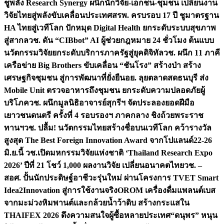
ชูพลัง Research Synergy ผนึกนักวิจัย-เอกชน-ชุมชน เปลี่ยนงาน
วิจัยไทยสู่พลังขับเคลื่อนประเทศ
สรพ. ครบรอบ 17 ปี ชูมาตรฐาน
HA ไทยสู่เวทีโลก ปักหมุด Digital Health ยกระดับระบบสุขภาพ
สู่สากล
วช. ดัน “CIBbot” AI ผู้ช่วยกฎหมาย 24 ชั่วโมง ต้นแบบ
นวัตกรรมวิจัยยกระดับบริการภาครัฐสู่ยุคดิจิทัล
วช. ผนึก 11 ภาคี
เครือข่าย Big Brothers ขับเคลื่อน “ชันโรง” สร้างป่า สร้าง
เศรษฐกิจชุมชน สู่การพัฒนาที่ยั่งยืน
อย. ลุยตลาดสดธนบุรี ส่ง
Mobile Unit ตรวจอาหารถึงชุมชน ยกระดับความปลอดภัยผู้
บริโภค
วช. ผนึกมูลนิธิอาจารย์สุกรีฯ จัดประลองยอดฝีมือ
เยาวชนดนตรี ครั้งที่ 4 รอบรองฯ ภาคกลาง ชิงถ้วยพระราช
ทานฯ
วช. ปลื้ม! นวัตกรรมไทยสร้างชื่อบนเวทีโลก คว้ารางวัล
สูงสุด The Best Foreign Innovation Award จากโปแลนด์
22-26
มิ.ย.นี้ วช.เปิดมหกรรมวิจัยแห่งชาติ ‘Thailand Research Expo
2026’ ปีที่ 21 โชว์ 1,000 ผลงานวิจัย เปลี่ยนอนาคตไทย
วช. –
สอศ. ปั้นนักประดิษฐ์อาชีวะรุ่นใหม่ ผ่านโครงการ TVET Smart
Idea2Innovation สู่การใช้งานจริง
OROM เครื่องดื่มแพลนต์เบส
จากมะม่วงหิมพานต์และกล้วยน้ำว้าดิบ สร้างกระแสใน
THAIFEX 2026 ดึงความสนใจผู้ซื้อหลายประเทศ
“ดนุพร” หนุน