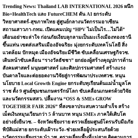
Skip
Trending News:
Thailand LAB INTERNATIONAL 2026 ผนึก
to
Bio+HealthTech และ FutureCHEM ดัน AI ยกระดับ
content
วิทยาศาสตร์-สุขภาพไทย สู่ศูนย์กลางนวัตกรรมอาเซียน
สถานเสาวภา-กทม. เปิดแคมเปญ “HPV ไม่เป็นไร…ไม่ได้”
เตือนอย่าชะล่าใจ ก่อนภัยเงียบลุกลามเป็นมะเร็ง
เมืองทองธานี
ขึ้นแท่น เขตส่งเสริมเมืองอัจฉริยะ มุ่งยกระดับเทคโนโลยี สิ่ง
แวดล้อม ปักหมุด เมืองอัจฉริยะมีชีวิต ขับเคลื่อนเศรษฐกิจ
วช.
เดินหน้าขับเคลื่อน “รางวัลธัชชา” ยกย่องผู้สร้างคุณูปการด้าน
สังคมศาสตร์ มนุษยศาสตร์ และศิลปกรรมศาสตร์ สร้างแรง
บันดาลใจและต่อยอดงานวิจัยสู่การพัฒนาประเทศ
วช. หนุน
นโยบาย Local Growth Engine ยกระดับทุเรียนต้นแม่น้ำมูลโค
ราช ตั้ง 9 ศูนย์ชุมชนเกษตรรักษ์โลก ขับเคลื่อนเกษตรด้วยวิจัย
และนวัตกรรม
สสว. ปลื้มงาน “OSS & SMEs GROW
TOGETHER FAIR 2026” ที่สงขลาประสบความสำเร็จ สร้าง
เม็ดเงินหมุนเวียนกว่า 5 ล้านบาท หนุน SMEs ภาคใต้เติบโต
อย่างยั่งยืน
วช. – จังหวัดเชียงราย ตรวจเยี่ยมศูนย์โดรนรับมือภัย
พิบัติแม่สาย ยกระดับเฝ้าระวัง–ช่วยเหลือผู้ประสบภัยด้วย
นวัตกรรม
เชียงราย นำ วช. ตรวจเยี่ยมพื้นที่แม่สาย ติดตามการ