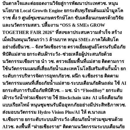
บันดาลใจและต่อยอดงานวิจัยสู่การพัฒนาประเทศ
วช. หนุน
นโยบาย Local Growth Engine ยกระดับทุเรียนต้นแม่น้ำมูลโค
ราช ตั้ง 9 ศูนย์ชุมชนเกษตรรักษ์โลก ขับเคลื่อนเกษตรด้วยวิจัย
และนวัตกรรม
สสว. ปลื้มงาน “OSS & SMEs GROW
TOGETHER FAIR 2026” ที่สงขลาประสบความสำเร็จ สร้าง
เม็ดเงินหมุนเวียนกว่า 5 ล้านบาท หนุน SMEs ภาคใต้เติบโต
อย่างยั่งยืน
วช. – จังหวัดเชียงราย ตรวจเยี่ยมศูนย์โดรนรับมือภัย
พิบัติแม่สาย ยกระดับเฝ้าระวัง–ช่วยเหลือผู้ประสบภัยด้วย
นวัตกรรม
เชียงราย นำ วช. ตรวจเยี่ยมพื้นที่แม่สาย ติดตามการ
ใช้นวัตกรรมแผนที่เสี่ยงภัยน้ำและเทคโนโลยีเสริมคันกั้นน้ำ ยก
ระดับการบริหารจัดการอุทกภัย
วช. ผนึก จ.เชียงราย ติดตาม
นวัตกรรมแผนที่เสี่ยงภัยน้ำแม่สาย-ระบบเตือนภัยดินถล่ม ใช้ AI
ยกระดับการรับมือภัยพิบัติ
วช. – มช. นำ “FloodBoy” ยกระดับ
เฝ้าระวังน้ำท่วมเชียงราย ใช้ Blockchain และ AI แจ้งเตือนภัย
แบบเรียลไทม์ หนุนชุมชนรับมืออุทกภัยอย่างมีประสิทธิภาพ
วช.
ส่งมอบนวัตกรรม Hydro Vision Plus/AI ให้ ต.นางแล
จ.เชียงราย ยกระดับระบบเฝ้าระวัง-เตือนภัยน้ำท่วมชุมชนด้วย
AI
วช. ลงพื้นที่ “ฝายเชียงราย” ติดตามนวัตกรรมระบบเตือนภัย