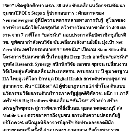
2569” เชิดชูนักศึกษา มรภ. 38 แห่ง ขับเคลื่อนนวัตกรรมพัฒนา
ชุมชน
TPQI x Steps x ผู้ประกอบการ : ศักยภาพของ
Neurodivergent ผู้ที่มีความหลากหลายทางการรับรู้ สู่โลกของ
การทำงาน
นักวิจัยไทยสุดปัง! คว้ารางวัลนานาชาติกว่า 400 ผล
งาน จาก 7 เวทีโลก “ยศชนัน” มอบประกาศนียบัตรเชิดชูเกียรติ
วช. ชูพัฒนากำลังคนวิจัย ขับเคลื่อนพลังงานยั่งยืน มุ่งเป้า Net
Zero ประเทศไทย
รองนายกฯ “ยศชนัน” เปิดเกม Siam Silica ดัน
โครงการชิปแห่งชาติ ปั้นไทยสู่ฮับ Deep Tech อาเซียน
“ยศชนัน”
ชูพลัง Research Synergy ผนึกนักวิจัย-เอกชน-ชุมชน เปลี่ยนงาน
วิจัยไทยสู่พลังขับเคลื่อนประเทศ
สรพ. ครบรอบ 17 ปี ชูมาตรฐาน
HA ไทยสู่เวทีโลก ปักหมุด Digital Health ยกระดับระบบสุขภาพ
สู่สากล
วช. ดัน “CIBbot” AI ผู้ช่วยกฎหมาย 24 ชั่วโมง ต้นแบบ
นวัตกรรมวิจัยยกระดับบริการภาครัฐสู่ยุคดิจิทัล
วช. ผนึก 11 ภาคี
เครือข่าย Big Brothers ขับเคลื่อน “ชันโรง” สร้างป่า สร้าง
เศรษฐกิจชุมชน สู่การพัฒนาที่ยั่งยืน
อย. ลุยตลาดสดธนบุรี ส่ง
Mobile Unit ตรวจอาหารถึงชุมชน ยกระดับความปลอดภัยผู้
บริโภค
วช. ผนึกมูลนิธิอาจารย์สุกรีฯ จัดประลองยอดฝีมือ
เยาวชนดนตรี ครั้งที่ 4 รอบรองฯ ภาคกลาง ชิงถ้วยพระราช