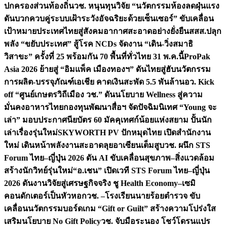
ปกครองส่วนท้องถิ่น
วช. หนุนทุนวิจัย “นวัตกรรมห้องลดฝุ่นแรง
ดันบวกควบคู่ระบบเฝ้าระวังอัจฉริยะด้วยเซ็นเซอร์” ขับเคลื่อน
เป้าหมายประเทศไทยสู่สังคมอากาศสะอาดอย่างยั่งยืน
สสส.ปลุก
พลัง “ขยับประเทศ” สู้โรค NCDs จัดงาน “เดิน-วิ่งสมาธิ
วิสาขะ” ครั้งที่ 25 พร้อมกัน 70 พื้นที่ทั่วไทย 31 พ.ค.นี้
ProPak
Asia 2026 ย้ายสู่ “อิมแพ็ค เมืองทองฯ” ดันไทยสู่ฮับนวัตกรรม
การผลิต-บรรจุภัณฑ์เอเชีย คาดเงินสะพัด 5.5 พันล้าน
อว. Kick
off “ศูนย์เกษตรวิถีเมือง วช.” ดันนโยบาย Wellness สู่ความ
มั่นคงอาหารไทย
กองทุนพัฒนาสื่อฯ จัดปัจฉิมนิเทศ “Young จะ
เล่า” มอบประกาศนียบัตร 60 มัคคุเทศก์น้อยแห่งสยาม ปั้นนัก
เล่าเรื่องรุ่นใหม่
SKYWORTH PV ปักหมุดไทย เปิดสำนักงาน
ใหม่ เดินหน้าพลังงานสะอาดลุยอาเซียนเต็มสูบ
วช. ผนึก STS
Forum ไทย–ญี่ปุ่น 2026 ดัน AI ขับเคลื่อนสุขภาพ–สิ่งแวดล้อม
สร้างนักวิทย์รุ่นใหม่
“อ.เชน” เปิดเวที STS Forum ไทย–ญี่ปุ่น
2026 ดันงานวิจัยสู่เศรษฐกิจจริง ชู Health Economy–เซมิ
คอนดักเตอร์เป็นหัวหอก
วช. –โรงเรียนนายร้อยตำรวจ ขับ
เคลื่อนนวัตกรรมบอร์ดเกม “Gift or Guilt” สร้างความโปร่งใส
เสริมนโยบาย No Gift Policy
วช. จับมือระนอง โชว์โดรนแปร