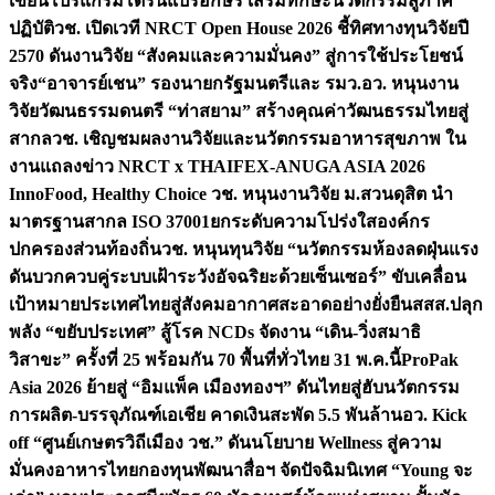
เขียนโปรแกรมโดรนแปรอักษร เสริมทักษะนวัตกรรมสู่ภาค
ปฏิบัติ
วช. เปิดเวที NRCT Open House 2026 ชี้ทิศทางทุนวิจัยปี
2570 ดันงานวิจัย “สังคมและความมั่นคง” สู่การใช้ประโยชน์
จริง
“อาจารย์เชน” รองนายกรัฐมนตรีและ รมว.อว. หนุนงาน
วิจัยวัฒนธรรมดนตรี “ท่าสยาม” สร้างคุณค่าวัฒนธรรมไทยสู่
สากล
วช. เชิญชมผลงานวิจัยและนวัตกรรมอาหารสุขภาพ ใน
งานแถลงข่าว NRCT x THAIFEX-ANUGA ASIA 2026
InnoFood, Healthy Choice
วช. หนุนงานวิจัย ม.สวนดุสิต นำ
มาตรฐานสากล ISO 37001ยกระดับความโปร่งใสองค์กร
ปกครองส่วนท้องถิ่น
วช. หนุนทุนวิจัย “นวัตกรรมห้องลดฝุ่นแรง
ดันบวกควบคู่ระบบเฝ้าระวังอัจฉริยะด้วยเซ็นเซอร์” ขับเคลื่อน
เป้าหมายประเทศไทยสู่สังคมอากาศสะอาดอย่างยั่งยืน
สสส.ปลุก
พลัง “ขยับประเทศ” สู้โรค NCDs จัดงาน “เดิน-วิ่งสมาธิ
วิสาขะ” ครั้งที่ 25 พร้อมกัน 70 พื้นที่ทั่วไทย 31 พ.ค.นี้
ProPak
Asia 2026 ย้ายสู่ “อิมแพ็ค เมืองทองฯ” ดันไทยสู่ฮับนวัตกรรม
การผลิต-บรรจุภัณฑ์เอเชีย คาดเงินสะพัด 5.5 พันล้าน
อว. Kick
off “ศูนย์เกษตรวิถีเมือง วช.” ดันนโยบาย Wellness สู่ความ
มั่นคงอาหารไทย
กองทุนพัฒนาสื่อฯ จัดปัจฉิมนิเทศ “Young จะ