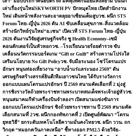
เล่า” มอบประกาศนียบัตร 60 มัคคุเทศก์น้อยแห่งสยาม ปั้นนัก
เล่าเรื่องรุ่นใหม่
SKYWORTH PV ปักหมุดไทย เปิดสำนักงาน
ใหม่ เดินหน้าพลังงานสะอาดลุยอาเซียนเต็มสูบ
วช. ผนึก STS
Forum ไทย–ญี่ปุ่น 2026 ดัน AI ขับเคลื่อนสุขภาพ–สิ่งแวดล้อม
สร้างนักวิทย์รุ่นใหม่
“อ.เชน” เปิดเวที STS Forum ไทย–ญี่ปุ่น
2026 ดันงานวิจัยสู่เศรษฐกิจจริง ชู Health Economy–เซมิ
คอนดักเตอร์เป็นหัวหอก
วช. –โรงเรียนนายร้อยตำรวจ ขับ
เคลื่อนนวัตกรรมบอร์ดเกม “Gift or Guilt” สร้างความโปร่งใส
เสริมนโยบาย No Gift Policy
วช. จับมือระนอง โชว์โดรนแปร
อักษร หนุนท่องเที่ยวงาน “อาบน้ำแร่แลระนอง 2569” ดัน
เศรษฐกิจสร้างสรรค์
ยินดี!ทีมเยาวชนไทย ได้รับรางวัลการ
ออกแบบแผนโดรนแปรอักษร ปี 2569 สนามคัดเลือกที่ 2 มุ่งสู่
การชิงรางวัลถ้วยพระราชทานพระบาทสมเด็จพระเจ้าอยู่หัว
วช.
หนุนสมาคมกีฬาเครื่องบินจำลองฯ เปิดสนามแข่งขันการ
ออกแบบโดรนแปรอักษร ชิงถ้วยพระราชทาน ปี 2569 สนามคัด
เลือกสนามที่ 2
วช. ผนึกกองทัพภาคที่ 2 เปิดศูนย์พัฒนา “โดรน
ยุทธวิธี” ยกระดับเทคโนโลยีความมั่นคงไทย
วช. ผนึก ววน. ถก
วิกฤต “หมอกควันภาคเหนือ” ชี้ทางออก PM2.5 ด้วยวิจัย–