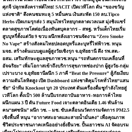
ศุภจี ปลุกพลังคราฟต์ไทย! SACIT เปิดเวทีโลก ดัน “ของขวัญ
แห่งชาติ” ดึงคนชมทะลุ 5 หมื่นคน เงินสะพัด 150 ลบ.
Tipco
Herbs เปิดเกมรุกส่ง 5 สมุนไพรไทยบุกตลาดเวลเนส มุ่งชิงแชร์
ตลาดสุขภาพโตต่อเนื่อง
ทันตบุคลากร – สพฐ. หวั่นเด็กไทยเริ่ม
สูบบุหรี่ตั้งแต่วัย 9 ขวบ ผนึกพลังเยาวชนจัดงาน “Zero Smoke
No Vape” สร้างสังคมไทยปลอดบุหรี่และบุหรี่ไฟฟ้า
วช. หนุน
มจธ. สร้างต้นแบบดูแลผู้สูงวัยเชิงรุก จ.อุทัยธานี ดึง รพ.สต.-
อสม. เสริมทักษะดูแลสุขภาพ
วช.หนุน “รถทันตกรรมเคลื่อนที่
อัจฉริยะ” เพิ่มโอกาสเข้าถึงบริการสุขภาพช่องปาก ผู้สูงวัย-กลุ่ม
เปราะบาง จ.อุทัยธานี
ผนึก 5 ภาคี “Beat the Pressure” สู้ภัยเงียบ
ความดันโลหิตสูง เปิด Dashboard แห่งชาติคุมโรคทั่วไทย
“แสน
ชัย” นำทีม Knockout บุก 20 ประเทศ ดันเครื่องดื่มชูกำลังไทยสู่
เวทีโลก ตั้งเป้า 500 ล้านปีแรก
สถาบันอาหาร–หอการค้าไทย
ผนึกแผน 3 ปี ดัน Future Food เจาะตลาดอินเดีย 1.46 พันล้าน
คน
“ยศชนัน” ผนึก วช. – มช. ขับเคลื่อนนวัตกรรมจัดการ PM2.5
เชิงพื้นที่ หนุน “อากาศสะอาดและสายน้ำมั่นคง” เพื่อคุณภาพ
ชีวิตประชาชนภาคเหนืออย่างยั่งยืน
วช. ปั้นเยาวชน AI จัดอบรม