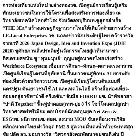
การท่องเที่ยวแห่งใหม่ จ.อ่างทอง
วช. เปิดศูนย์การเรียนรู้เสริม
ทักษะเยาวชนในการใช้โดรนเพื่อส่งเสริมการท่องเที่ยว ณ
วิทยาลัยเทคนิคโคกสำโรง จังหวัดลพบุรี
บพท.ชูสูตรสำเร็จ
“THE 3Ea” สร้างเศรษฐกิจฐานรากไทยให้เติบโตด้วยการสร้าง
LE-Local Enterprises
วช. แถลงข่าวนักประดิษฐ์ไทย คว้ารางวัล
จากเวที 2026 Japan Design, Idea and Invention Expo (JDIE
2026) ชูศักยภาพสิ่งประดิษฐ์นวัตกรรมไทยสู่เวทีนานาชา
ติ
ศ.ดร.ยศชนัน ชู “ทุนมนุษย์” กุญแจสู่อนาคตไทย เร่งสร้าง
Workforce Ecosystem เชื่อมการศึกษา–ทักษะ–ตลาดแรงงาน
วช.
เปิดศูนย์เรียนรู้โดรนที่อุทัยธานี ปั้นเยาวชนสู่ทักษะ AI ยกระดับ
ท่องเที่ยวด้วยนวัตกรรม
วช. เปิดศูนย์เรียนรู้โดรนต้นแบบที่
นครปฐม ดันเยาวชนใช้ AI และเทคโนโลยี สร้างสื่อท่องเที่ยว-
ต่อยอดสู่อาชีพ
“ป่าดี ครีเอชัน” จับมือ FORRU มช. นำทัพอาสา
“ป่าดี Together” ฟื้นฟูป่าดอยสุเทพ-ปุย 8 ไร่ โชว์โมเดลปลูกป่า
วิทยาศาสตร์พรีเมียม ตอบโจทย์นักลงทุนยุค Net Zero &
ESG
วช. ผนึก สทนช.-สอศ. ลงนาม MOU ขับเคลื่อนงานวิจัย
พลิกอนาคตไทย ฝ่าวิกฤต PM2.5 สู่ความมั่นคงน้ำทั่วประเทศ
ศุภ
ชัย ปลัด อว. มอบรางวัล “วิศวกรสังคมพัฒนาชุมชนดีเด่น ปี