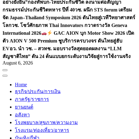
อย่างยั่งยืน”
กองทัพบก-ไทยประกันชีวิต ลงนามต่อสัญญา
กรมธรรม์ประกันชีวิตทหาร ปีที่ 40
วช. ผนึก STS forum เตรียม
จัด Japan–Thailand Symposium 2026 ดันไทยสู่เวทีวิทยาศาสตร์
โลก
วช. โชว์ศักยภาพ Thai Innovators กวาดรางวัล Geneva
International 2026
GAC AION บุก Motor Show 2026 เปิด
ตัว AION V 500 Premium ชูบริการครบวงจร ดันไทยสู่ฮับ
EV
อว. นำ วช. – สวทช. มอบรางวัลสุดยอดผลงาน “LLM
สัญชาติไทย” ดัน 24 ต้นแบบยกระดับงานวิจัยสู่การใช้งานจริง
August 6, 2026
Home
ธุรกิจ/ประกัน/การเงิน
ภาครัฐ/ราชการ
ยานยนต์
อสังหา
โรงพยบาล/สุขภาพ/ความงาม
โรงแรม/ท่องเที่ยว/อาหาร
บันเทิง/กีฬา