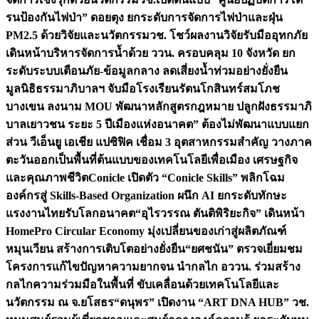
รนป้องกันไฟป่า” ดอยตุง ยกระดับการจัดการไฟป่าและฝุ่น
PM2.5 ด้วยวิจัยและนวัตกรรม
วช. โชว์ผลงานวิจัยรับมืออุทกภัย
เดินหน้าบริหารจัดการน้ำด้วย ววน. ครอบคลุม 10 จังหวัด ยก
ระดับระบบเตือนภัย-ข้อมูลกลาง ลดเสี่ยงน้ำท่วมอย่างยั่งยืน
มูลนิธิธรรมาภิบาลฯ จับมือโรงเรียนรัตนโกสินทร์สมโภช
บางเขน ลงนาม MOU พัฒนาหลักสูตรกฎหมาย ปลูกฝังธรรมาภิ
บาลเยาวชน ระยะ 5 ปี
เมืองแห่งอนาคต” ต้องไม่พัฒนาแบบแยก
ส่วน วีเอ็นยู เอเชีย แปซิฟิค เชื่อม 3 อุตสาหกรรมสำคัญ วางภาค
ตะวันออกเป็นพื้นที่ต้นแบบของเทคโนโลยีเพื่อเมือง เศรษฐกิจ
และคุณภาพชีวิต
Conicle เปิดตัว “Conicle Skills” พลิกโฉม
องค์กรสู่ Skills-Based Organization ผนึก AI ยกระดับทักษะ
แรงงานไทยรับโลกอนาคต
“อุไรวรรณ ตันติพิริยะกิจ” เดินหน้า
HomePro Circular Economy มุ่งเปลี่ยนของเก่าสู่ผลิตภัณฑ์
หมุนเวียน สร้างการเติบโตอย่างยั่งยืน
“ยศชนัน” ตรวจเยี่ยมชม
โครงการแก้ไขปัญหาความยากจน นำกลไก อววน. ร่วมสร้าง
กลไกความร่วมมือในพื้นที่ ขับเคลื่อนด้วยเทคโนโลยีและ
นวัตกรรม ณ จ.ยโสธร
“ดนุพร” เปิดงาน “ART DNA HUB” วช.