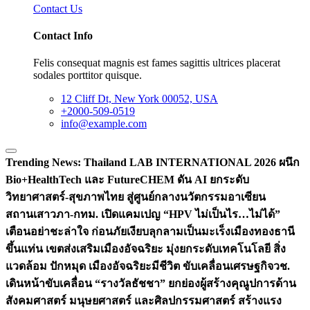
Contact Us
Contact Info
Felis consequat magnis est fames sagittis ultrices placerat
sodales porttitor quisque.
12 Cliff Dt, New York 00052, USA
+2000-509-0519
info@example.com
Trending News:
Thailand LAB INTERNATIONAL 2026 ผนึก
Bio+HealthTech และ FutureCHEM ดัน AI ยกระดับ
วิทยาศาสตร์-สุขภาพไทย สู่ศูนย์กลางนวัตกรรมอาเซียน
สถานเสาวภา-กทม. เปิดแคมเปญ “HPV ไม่เป็นไร…ไม่ได้”
เตือนอย่าชะล่าใจ ก่อนภัยเงียบลุกลามเป็นมะเร็ง
เมืองทองธานี
ขึ้นแท่น เขตส่งเสริมเมืองอัจฉริยะ มุ่งยกระดับเทคโนโลยี สิ่ง
แวดล้อม ปักหมุด เมืองอัจฉริยะมีชีวิต ขับเคลื่อนเศรษฐกิจ
วช.
เดินหน้าขับเคลื่อน “รางวัลธัชชา” ยกย่องผู้สร้างคุณูปการด้าน
สังคมศาสตร์ มนุษยศาสตร์ และศิลปกรรมศาสตร์ สร้างแรง