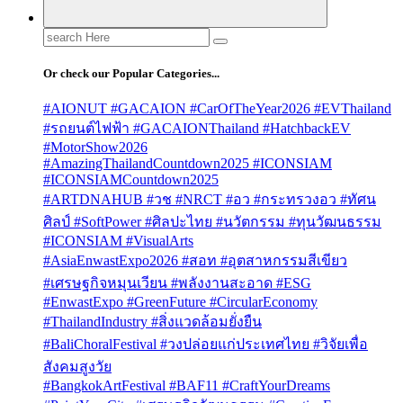
Search
for:
Or check our Popular Categories...
#AIONUT #GACAION #CarOfTheYear2026 #EVThailand
#รถยนต์ไฟฟ้า #GACAIONThailand #HatchbackEV
#MotorShow2026
#AmazingThailandCountdown2025 #ICONSIAM
#ICONSIAMCountdown2025
#ARTDNAHUB #วช #NRCT #อว #กระทรวงอว #ทัศน
ศิลป์ #SoftPower #ศิลปะไทย #นวัตกรรม #ทุนวัฒนธรรม
#ICONSIAM #VisualArts
#AsiaEnwastExpo2026 #สอท #อุตสาหกรรมสีเขียว
#เศรษฐกิจหมุนเวียน #พลังงานสะอาด #ESG
#EnwastExpo #GreenFuture #CircularEconomy
#ThailandIndustry #สิ่งแวดล้อมยั่งยืน
#BaliChoralFestival #วงปล่อยแก่ประเทศไทย #วิจัยเพื่อ
สังคมสูงวัย
#BangkokArtFestival #BAF11 #CraftYourDreams