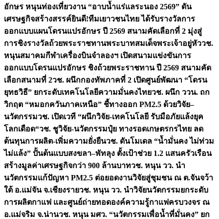
อักษร หนุนท่องเที่ยวงาน “อาบน้ำแร่แลระนอง 2569” ดัน
เศรษฐกิจสร้างสรรค์
ยินดี!ทีมเยาวชนไทย ได้รับรางวัลการ
ออกแบบแผนโดรนแปรอักษร ปี 2569 สนามคัดเลือกที่ 2 มุ่งสู่
การชิงรางวัลถ้วยพระราชทานพระบาทสมเด็จพระเจ้าอยู่หัว
วช.
หนุนสมาคมกีฬาเครื่องบินจำลองฯ เปิดสนามแข่งขันการ
ออกแบบโดรนแปรอักษร ชิงถ้วยพระราชทาน ปี 2569 สนามคัด
เลือกสนามที่ 2
วช. ผนึกกองทัพภาคที่ 2 เปิดศูนย์พัฒนา “โดรน
ยุทธวิธี” ยกระดับเทคโนโลยีความมั่นคงไทย
วช. ผนึก ววน. ถก
วิกฤต “หมอกควันภาคเหนือ” ชี้ทางออก PM2.5 ด้วยวิจัย–
นวัตกรรม
วช. เปิดเวที “ผนึกวิจัย-เทคโนโลยี รับมือภัยแล้งยุค
โลกเดือด“
วช. ชูวิจัย-นวัตกรรมปุ๋ย ทางรอดเกษตรกรไทย ลด
ต้นทุนการผลิต-เพิ่มความยั่งยืน
วช. ดันโมเดล “น้ำมั่นคง ไม่ท่วม
ไม่แล้ง” ปั้นต้นแบบสงขลา–พัทลุง ตั้งเป้าช่วย 1.2 แสนครัวเรือน
สร้างมูลค่าเศรษฐกิจกว่า 900 ล้านบาท
วช. หนุน วว. นำ
นวัตกรรมแก้ปัญหา PM2.5 ต่อยอดงานวิจัยสู่ชุมชน ณ ต.จันจว้า
ใต้ อ.แม่จัน จ.เชียงราย
วช. หนุน วว. นำวิจัยนวัตกรรมยกระดับ
การผลิตกาแฟ และศูนย์ถ่ายทอดองค์ความรู้กาแฟครบวงจร ณ
อ.แม่จริม จ.น่าน
วช. หนุน มศว. “นวัตกรรมเพื่อน้ำที่มั่นคง” ยก