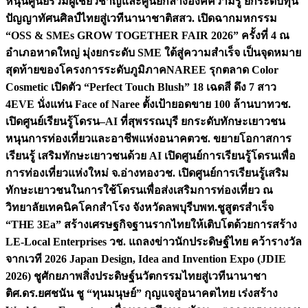
หนุนศูนย์รวมผู้เชี่ยวชาญและศูนย์กลางองค์ความรู้ ยกระดับทุน
ปัญญาทัศนศิลป์ไทยสู่เวทีนานาชาติ
สสว. เปิดฉากมหกรรม
“OSS & SMEs GROW TOGETHER FAIR 2026” ครั้งที่ 4 ณ
อำเภอหาดใหญ่ มุ่งยกระดับ SME ใต้สู่ความสำเร็จ เป็นจุดหมาย
สุดท้ายของโครงการระดับภูมิภาค
NAREE รุกตลาด Color
Cosmetic เปิดตัว “Perfect Touch Blush” 18 เฉดสี ดึง 7 สาว
4EVE นั่งแท่น Face of Naree ตั้งเป้ายอดขาย 100 ล้านบาท
วช.
เปิดศูนย์เรียนรู้โดรน–AI ที่สุพรรณบุรี ยกระดับทักษะเยาวชน
หนุนการท่องเที่ยวและอาชีพแห่งอนาคต
วช. ขยายโอกาสการ
เรียนรู้ เสริมทักษะเยาวชนด้วย AI เปิดศูนย์การเรียนรู้โดรนเพื่อ
การท่องเที่ยวแห่งใหม่ จ.อ่างทอง
วช. เปิดศูนย์การเรียนรู้เสริม
ทักษะเยาวชนในการใช้โดรนเพื่อส่งเสริมการท่องเที่ยว ณ
วิทยาลัยเทคนิคโคกสำโรง จังหวัดลพบุรี
บพท.ชูสูตรสำเร็จ
“THE 3Ea” สร้างเศรษฐกิจฐานรากไทยให้เติบโตด้วยการสร้าง
LE-Local Enterprises
วช. แถลงข่าวนักประดิษฐ์ไทย คว้ารางวัล
จากเวที 2026 Japan Design, Idea and Invention Expo (JDIE
2026) ชูศักยภาพสิ่งประดิษฐ์นวัตกรรมไทยสู่เวทีนานาชา
ติ
ศ.ดร.ยศชนัน ชู “ทุนมนุษย์” กุญแจสู่อนาคตไทย เร่งสร้าง