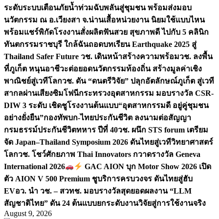
ระดับระบบเตือนภัยน้ำท่วมฉับพลันสู่ชุมชน พร้อมส่งมอบ
นวัตกรรม ณ อ.เวียงสา จ.น่าน
เสื้อหน่วยงาน นิยมใช้แบบไหน
พร้อมแชร์พิกัดโรงงานสั่งผลิต
ฟันสวย สุขภาพดี ไปกับ 5 คลินิก
ทันตกรรมราชบุรี ใกล้ฉัน
ถอดบทเรียน Earthquake 2025 สู่
Thailand Safer Future วช. เดินหน้าสร้างความพร้อม
วช. ลงพื้น
ที่ภูเก็ต หนุนอาชีวะต่อยอดนวัตกรรมท้องถิ่น สร้างมูลค่าเชิง
พาณิชย์สู่เวทีโลก
วช. ดัน “ดนตรีวิจัย” ปลุกอัตลักษณ์ภูเก็ต สู่เวที
สากลผ่านเสียงซิมโฟนี
กระทรวงอุตสาหกรรม มอบรางวัล CSR-
DIW 3 ระดับ เชิดชูโรงงานต้นแบบ“อุตสาหกรรมดี อยู่คู่ชุมชน
อย่างยั่งยืน”
กองทัพบก-ไทยประกันชีวิต ลงนามต่อสัญญา
กรมธรรม์ประกันชีวิตทหาร ปีที่ 40
วช. ผนึก STS forum เตรียม
จัด Japan–Thailand Symposium 2026 ดันไทยสู่เวทีวิทยาศาสตร์
โลก
วช. โชว์ศักยภาพ Thai Innovators กวาดรางวัล Geneva
International 2026
GAC AION บุก Motor Show 2026 เปิด
ตัว AION V 500 Premium ชูบริการครบวงจร ดันไทยสู่ฮับ
EV
อว. นำ วช. – สวทช. มอบรางวัลสุดยอดผลงาน “LLM
สัญชาติไทย” ดัน 24 ต้นแบบยกระดับงานวิจัยสู่การใช้งานจริง
August 9, 2026