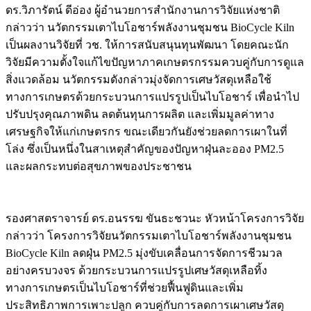
ดร.วิภารัตน์ ดีอ่อง ผู้อำนวยการสำนักงานการวิจัยแห่งชาติ
กล่าวว่า นวัตกรรมเตาไบโอชาร์พลังงานชุมชน BioCycle Kiln
เป็นผลงานวิจัยที่ วช. ให้การสนับสนุนทุนพัฒนา โดยคณะนัก
วิจัยมีความตั้งใจแก้ไขปัญหาภาคเกษตรกรรมควบคู่กับการดูแล
สิ่งแวดล้อม นวัตกรรมดังกล่าวมุ่งจัดการเศษวัสดุเหลือใช้
ทางการเกษตรด้วยกระบวนการแปรรูปเป็นไบโอชาร์ เพื่อนำไป
ปรับปรุงคุณภาพดิน ลดต้นทุนการผลิต และเพิ่มมูลค่าทาง
เศรษฐกิจให้แก่เกษตรกร ขณะเดียวกันยังช่วยลดการเผาในที่
โล่ง ซึ่งเป็นหนึ่งในสาเหตุสำคัญของปัญหาฝุ่นละออง PM2.5
และผลกระทบต่อสุขภาพของประชาชน
รองศาสตราจารย์ ดร.อนรรฆ ขันธะชวนะ หัวหน้าโครงการวิจัย
กล่าวว่า โครงการวิจัยนวัตกรรมเตาไบโอชาร์พลังงานชุมชน
BioCycle Kiln ลดฝุ่น PM2.5 มุ่งขับเคลื่อนการจัดการชีวมวล
อย่างครบวงจร ด้วยกระบวนการแปรรูปเศษวัสดุเหลือทิ้ง
ทางการเกษตรเป็นไบโอชาร์ที่ช่วยฟื้นฟูดินและเพิ่ม
ประสิทธิภาพการเพาะปลูก ควบคู่กับการลดการเผาเศษวัสดุ