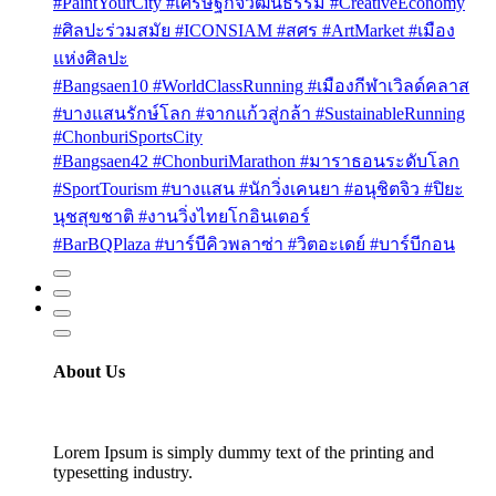
#PaintYourCity #เศรษฐกิจวัฒนธรรม #CreativeEconomy
#ศิลปะร่วมสมัย #ICONSIAM #สศร #ArtMarket #เมือง
แห่งศิลปะ
#Bangsaen10 #WorldClassRunning #เมืองกีฬาเวิลด์คลาส
#บางแสนรักษ์โลก #จากแก้วสู่กล้า #SustainableRunning
#ChonburiSportsCity
#Bangsaen42 #ChonburiMarathon #มาราธอนระดับโลก
#SportTourism #บางแสน #นักวิ่งเคนยา #อนุชิตจิว #ปิยะ
นุชสุขชาติ #งานวิ่งไทยโกอินเตอร์
#BarBQPlaza #บาร์บีคิวพลาซ่า #วิตอะเดย์ #บาร์บีกอน
About Us
Lorem Ipsum is simply dummy text of the printing and
typesetting industry.