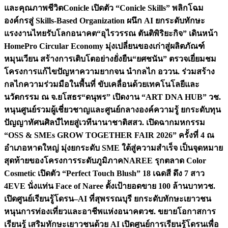
และคุณภาพชีวิต
Conicle เปิดตัว “Conicle Skills” พลิกโฉม
องค์กรสู่ Skills-Based Organization ผนึก AI ยกระดับทักษะ
แรงงานไทยรับโลกอนาคต
“อุไรวรรณ ตันติพิริยะกิจ” เดินหน้า
HomePro Circular Economy มุ่งเปลี่ยนของเก่าสู่ผลิตภัณฑ์
หมุนเวียน สร้างการเติบโตอย่างยั่งยืน
“ยศชนัน” ตรวจเยี่ยมชม
โครงการแก้ไขปัญหาความยากจน นำกลไก อววน. ร่วมสร้าง
กลไกความร่วมมือในพื้นที่ ขับเคลื่อนด้วยเทคโนโลยีและ
นวัตกรรม ณ จ.ยโสธร
“ดนุพร” เปิดงาน “ART DNA HUB” วช.
หนุนศูนย์รวมผู้เชี่ยวชาญและศูนย์กลางองค์ความรู้ ยกระดับทุน
ปัญญาทัศนศิลป์ไทยสู่เวทีนานาชาติ
สสว. เปิดฉากมหกรรม
“OSS & SMEs GROW TOGETHER FAIR 2026” ครั้งที่ 4 ณ
อำเภอหาดใหญ่ มุ่งยกระดับ SME ใต้สู่ความสำเร็จ เป็นจุดหมาย
สุดท้ายของโครงการระดับภูมิภาค
NAREE รุกตลาด Color
Cosmetic เปิดตัว “Perfect Touch Blush” 18 เฉดสี ดึง 7 สาว
4EVE นั่งแท่น Face of Naree ตั้งเป้ายอดขาย 100 ล้านบาท
วช.
เปิดศูนย์เรียนรู้โดรน–AI ที่สุพรรณบุรี ยกระดับทักษะเยาวชน
หนุนการท่องเที่ยวและอาชีพแห่งอนาคต
วช. ขยายโอกาสการ
เรียนรู้ เสริมทักษะเยาวชนด้วย AI เปิดศูนย์การเรียนรู้โดรนเพื่อ