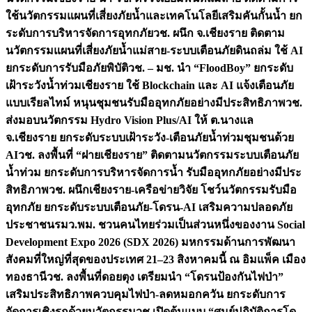
ใช้นวัตกรรมแผนที่เสี่ยงภัยน้ำและเทคโนโลยีเสริมคันกั้นน้ำ ยก
ระดับการบริหารจัดการอุทกภัย
วช. ผนึก จ.เชียงราย ติดตาม
นวัตกรรมแผนที่เสี่ยงภัยน้ำแม่สาย-ระบบเตือนภัยดินถล่ม ใช้ AI
ยกระดับการรับมือภัยพิบัติ
วช. – มช. นำ “FloodBoy” ยกระดับ
เฝ้าระวังน้ำท่วมเชียงราย ใช้ Blockchain และ AI แจ้งเตือนภัย
แบบเรียลไทม์ หนุนชุมชนรับมืออุทกภัยอย่างมีประสิทธิภาพ
วช.
ส่งมอบนวัตกรรม Hydro Vision Plus/AI ให้ ต.นางแล
จ.เชียงราย ยกระดับระบบเฝ้าระวัง-เตือนภัยน้ำท่วมชุมชนด้วย
AI
วช. ลงพื้นที่ “ฝายเชียงราย” ติดตามนวัตกรรมระบบเตือนภัย
น้ำท่วม ยกระดับการบริหารจัดการน้ำ รับมืออุทกภัยอย่างมีประ
สิทธิภาพ
วช. ผนึกเชียงราย-เครือข่ายวิจัย โชว์นวัตกรรมรับมือ
อุทกภัย ยกระดับระบบเตือนภัย-โดรน-AI เสริมความปลอดภัย
ประชาชน
รมว.พม. ชวนคนไทยร่วมเป็นส่วนหนึ่งของงาน Social
Development Expo 2026 (SDX 2026) มหกรรมด้านการพัฒนา
สังคมที่ใหญ่ที่สุดของประเทศ 21–23 สิงหาคมนี้ ณ อิมแพ็ค เมือง
ทองธานี
วช. ลงพื้นที่ดอยตุง เตรียมนำ “โดรนป้องกันไฟป่า”
เสริมประสิทธิภาพควบคุมไฟป่า-ลดหมอกควัน ยกระดับการ
จัดการเชิงรุกด้วยนวัตกรรม
วช.เปิดต้นแบบ “ศูนย์ปฏิบัติการโด