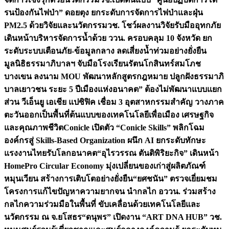
รนป้องกันไฟป่า” ดอยตุง ยกระดับการจัดการไฟป่าและฝุ่น
PM2.5 ด้วยวิจัยและนวัตกรรม
วช. โชว์ผลงานวิจัยรับมืออุทกภัย
เดินหน้าบริหารจัดการน้ำด้วย ววน. ครอบคลุม 10 จังหวัด ยก
ระดับระบบเตือนภัย-ข้อมูลกลาง ลดเสี่ยงน้ำท่วมอย่างยั่งยืน
มูลนิธิธรรมาภิบาลฯ จับมือโรงเรียนรัตนโกสินทร์สมโภช
บางเขน ลงนาม MOU พัฒนาหลักสูตรกฎหมาย ปลูกฝังธรรมาภิ
บาลเยาวชน ระยะ 5 ปี
เมืองแห่งอนาคต” ต้องไม่พัฒนาแบบแยก
ส่วน วีเอ็นยู เอเชีย แปซิฟิค เชื่อม 3 อุตสาหกรรมสำคัญ วางภาค
ตะวันออกเป็นพื้นที่ต้นแบบของเทคโนโลยีเพื่อเมือง เศรษฐกิจ
และคุณภาพชีวิต
Conicle เปิดตัว “Conicle Skills” พลิกโฉม
องค์กรสู่ Skills-Based Organization ผนึก AI ยกระดับทักษะ
แรงงานไทยรับโลกอนาคต
“อุไรวรรณ ตันติพิริยะกิจ” เดินหน้า
HomePro Circular Economy มุ่งเปลี่ยนของเก่าสู่ผลิตภัณฑ์
หมุนเวียน สร้างการเติบโตอย่างยั่งยืน
“ยศชนัน” ตรวจเยี่ยมชม
โครงการแก้ไขปัญหาความยากจน นำกลไก อววน. ร่วมสร้าง
กลไกความร่วมมือในพื้นที่ ขับเคลื่อนด้วยเทคโนโลยีและ
นวัตกรรม ณ จ.ยโสธร
“ดนุพร” เปิดงาน “ART DNA HUB” วช.