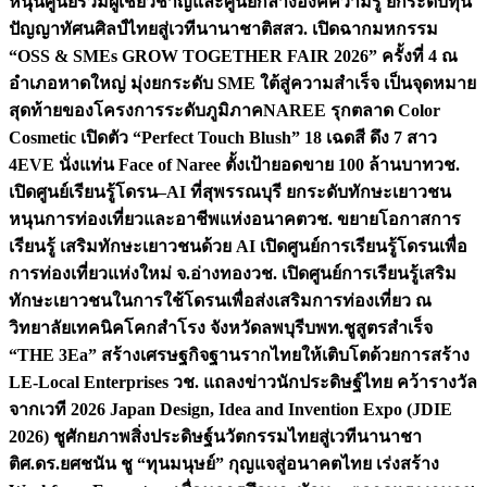
หนุนศูนย์รวมผู้เชี่ยวชาญและศูนย์กลางองค์ความรู้ ยกระดับทุน
ปัญญาทัศนศิลป์ไทยสู่เวทีนานาชาติ
สสว. เปิดฉากมหกรรม
“OSS & SMEs GROW TOGETHER FAIR 2026” ครั้งที่ 4 ณ
อำเภอหาดใหญ่ มุ่งยกระดับ SME ใต้สู่ความสำเร็จ เป็นจุดหมาย
สุดท้ายของโครงการระดับภูมิภาค
NAREE รุกตลาด Color
Cosmetic เปิดตัว “Perfect Touch Blush” 18 เฉดสี ดึง 7 สาว
4EVE นั่งแท่น Face of Naree ตั้งเป้ายอดขาย 100 ล้านบาท
วช.
เปิดศูนย์เรียนรู้โดรน–AI ที่สุพรรณบุรี ยกระดับทักษะเยาวชน
หนุนการท่องเที่ยวและอาชีพแห่งอนาคต
วช. ขยายโอกาสการ
เรียนรู้ เสริมทักษะเยาวชนด้วย AI เปิดศูนย์การเรียนรู้โดรนเพื่อ
การท่องเที่ยวแห่งใหม่ จ.อ่างทอง
วช. เปิดศูนย์การเรียนรู้เสริม
ทักษะเยาวชนในการใช้โดรนเพื่อส่งเสริมการท่องเที่ยว ณ
วิทยาลัยเทคนิคโคกสำโรง จังหวัดลพบุรี
บพท.ชูสูตรสำเร็จ
“THE 3Ea” สร้างเศรษฐกิจฐานรากไทยให้เติบโตด้วยการสร้าง
LE-Local Enterprises
วช. แถลงข่าวนักประดิษฐ์ไทย คว้ารางวัล
จากเวที 2026 Japan Design, Idea and Invention Expo (JDIE
2026) ชูศักยภาพสิ่งประดิษฐ์นวัตกรรมไทยสู่เวทีนานาชา
ติ
ศ.ดร.ยศชนัน ชู “ทุนมนุษย์” กุญแจสู่อนาคตไทย เร่งสร้าง