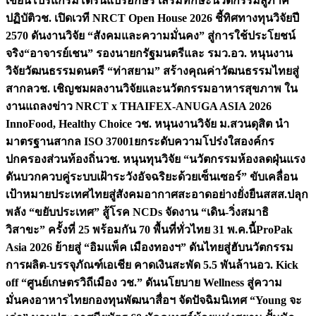
เขียนโปรแกรมโดรนแปรอักษร เสริมทักษะนวัตกรรมสู่ภาค
ปฏิบัติ
วช. เปิดเวที NRCT Open House 2026 ชี้ทิศทางทุนวิจัยปี
2570 ดันงานวิจัย “สังคมและความมั่นคง” สู่การใช้ประโยชน์
จริง
“อาจารย์เชน” รองนายกรัฐมนตรีและ รมว.อว. หนุนงาน
วิจัยวัฒนธรรมดนตรี “ท่าสยาม” สร้างคุณค่าวัฒนธรรมไทยสู่
สากล
วช. เชิญชมผลงานวิจัยและนวัตกรรมอาหารสุขภาพ ใน
งานแถลงข่าว NRCT x THAIFEX-ANUGA ASIA 2026
InnoFood, Healthy Choice
วช. หนุนงานวิจัย ม.สวนดุสิต นำ
มาตรฐานสากล ISO 37001ยกระดับความโปร่งใสองค์กร
ปกครองส่วนท้องถิ่น
วช. หนุนทุนวิจัย “นวัตกรรมห้องลดฝุ่นแรง
ดันบวกควบคู่ระบบเฝ้าระวังอัจฉริยะด้วยเซ็นเซอร์” ขับเคลื่อน
เป้าหมายประเทศไทยสู่สังคมอากาศสะอาดอย่างยั่งยืน
สสส.ปลุก
พลัง “ขยับประเทศ” สู้โรค NCDs จัดงาน “เดิน-วิ่งสมาธิ
วิสาขะ” ครั้งที่ 25 พร้อมกัน 70 พื้นที่ทั่วไทย 31 พ.ค.นี้
ProPak
Asia 2026 ย้ายสู่ “อิมแพ็ค เมืองทองฯ” ดันไทยสู่ฮับนวัตกรรม
การผลิต-บรรจุภัณฑ์เอเชีย คาดเงินสะพัด 5.5 พันล้าน
อว. Kick
off “ศูนย์เกษตรวิถีเมือง วช.” ดันนโยบาย Wellness สู่ความ
มั่นคงอาหารไทย
กองทุนพัฒนาสื่อฯ จัดปัจฉิมนิเทศ “Young จะ