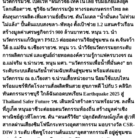
นวัตกรรม
วช. เปิดเวที “ผนึกวิจัย-เทคโนโลยี รับมือภัยแล้งยุค
โลกเดือด“
วช. ชูวิจัย-นวัตกรรมปุ๋ย ทางรอดเกษตรกรไทย ลด
ต้นทุนการผลิต-เพิ่มความยั่งยืน
วช. ดันโมเดล “น้ำมั่นคง ไม่ท่วม
ไม่แล้ง” ปั้นต้นแบบสงขลา–พัทลุง ตั้งเป้าช่วย 1.2 แสนครัวเรือน
สร้างมูลค่าเศรษฐกิจกว่า 900 ล้านบาท
วช. หนุน วว. นำ
นวัตกรรมแก้ปัญหา PM2.5 ต่อยอดงานวิจัยสู่ชุมชน ณ ต.จันจว้า
ใต้ อ.แม่จัน จ.เชียงราย
วช. หนุน วว. นำวิจัยนวัตกรรมยกระดับ
การผลิตกาแฟ และศูนย์ถ่ายทอดองค์ความรู้กาแฟครบวงจร ณ
อ.แม่จริม จ.น่าน
วช. หนุน มศว. “นวัตกรรมเพื่อน้ำที่มั่นคง” ยก
ระดับระบบเตือนภัยน้ำท่วมฉับพลันสู่ชุมชน พร้อมส่งมอบ
นวัตกรรม ณ อ.เวียงสา จ.น่าน
เสื้อหน่วยงาน นิยมใช้แบบไหน
พร้อมแชร์พิกัดโรงงานสั่งผลิต
ฟันสวย สุขภาพดี ไปกับ 5 คลินิก
ทันตกรรมราชบุรี ใกล้ฉัน
ถอดบทเรียน Earthquake 2025 สู่
Thailand Safer Future วช. เดินหน้าสร้างความพร้อม
วช. ลงพื้น
ที่ภูเก็ต หนุนอาชีวะต่อยอดนวัตกรรมท้องถิ่น สร้างมูลค่าเชิง
พาณิชย์สู่เวทีโลก
วช. ดัน “ดนตรีวิจัย” ปลุกอัตลักษณ์ภูเก็ต สู่เวที
สากลผ่านเสียงซิมโฟนี
กระทรวงอุตสาหกรรม มอบรางวัล CSR-
DIW 3 ระดับ เชิดชูโรงงานต้นแบบ“อุตสาหกรรมดี อยู่คู่ชุมชน