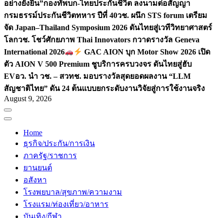
อย่างยั่งยืน”
กองทัพบก-ไทยประกันชีวิต ลงนามต่อสัญญา
กรมธรรม์ประกันชีวิตทหาร ปีที่ 40
วช. ผนึก STS forum เตรียม
จัด Japan–Thailand Symposium 2026 ดันไทยสู่เวทีวิทยาศาสตร์
โลก
วช. โชว์ศักยภาพ Thai Innovators กวาดรางวัล Geneva
International 2026
GAC AION บุก Motor Show 2026 เปิด
ตัว AION V 500 Premium ชูบริการครบวงจร ดันไทยสู่ฮับ
EV
อว. นำ วช. – สวทช. มอบรางวัลสุดยอดผลงาน “LLM
สัญชาติไทย” ดัน 24 ต้นแบบยกระดับงานวิจัยสู่การใช้งานจริง
August 9, 2026
Home
ธุรกิจ/ประกัน/การเงิน
ภาครัฐ/ราชการ
ยานยนต์
อสังหา
โรงพยบาล/สุขภาพ/ความงาม
โรงแรม/ท่องเที่ยว/อาหาร
บันเทิง/กีฬา