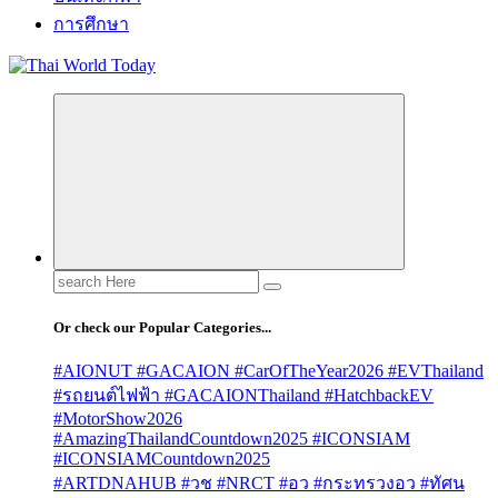
การศึกษา
Search
for:
Or check our Popular Categories...
#AIONUT #GACAION #CarOfTheYear2026 #EVThailand
#รถยนต์ไฟฟ้า #GACAIONThailand #HatchbackEV
#MotorShow2026
#AmazingThailandCountdown2025 #ICONSIAM
#ICONSIAMCountdown2025
#ARTDNAHUB #วช #NRCT #อว #กระทรวงอว #ทัศน