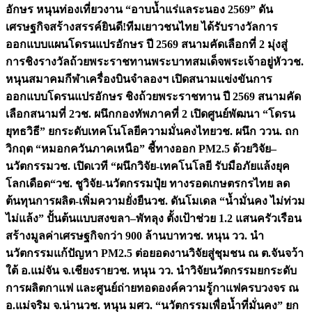
อักษร หนุนท่องเที่ยวงาน “อาบน้ำแร่แลระนอง 2569” ดัน
เศรษฐกิจสร้างสรรค์
ยินดี!ทีมเยาวชนไทย ได้รับรางวัลการ
ออกแบบแผนโดรนแปรอักษร ปี 2569 สนามคัดเลือกที่ 2 มุ่งสู่
การชิงรางวัลถ้วยพระราชทานพระบาทสมเด็จพระเจ้าอยู่หัว
วช.
หนุนสมาคมกีฬาเครื่องบินจำลองฯ เปิดสนามแข่งขันการ
ออกแบบโดรนแปรอักษร ชิงถ้วยพระราชทาน ปี 2569 สนามคัด
เลือกสนามที่ 2
วช. ผนึกกองทัพภาคที่ 2 เปิดศูนย์พัฒนา “โดรน
ยุทธวิธี” ยกระดับเทคโนโลยีความมั่นคงไทย
วช. ผนึก ววน. ถก
วิกฤต “หมอกควันภาคเหนือ” ชี้ทางออก PM2.5 ด้วยวิจัย–
นวัตกรรม
วช. เปิดเวที “ผนึกวิจัย-เทคโนโลยี รับมือภัยแล้งยุค
โลกเดือด“
วช. ชูวิจัย-นวัตกรรมปุ๋ย ทางรอดเกษตรกรไทย ลด
ต้นทุนการผลิต-เพิ่มความยั่งยืน
วช. ดันโมเดล “น้ำมั่นคง ไม่ท่วม
ไม่แล้ง” ปั้นต้นแบบสงขลา–พัทลุง ตั้งเป้าช่วย 1.2 แสนครัวเรือน
สร้างมูลค่าเศรษฐกิจกว่า 900 ล้านบาท
วช. หนุน วว. นำ
นวัตกรรมแก้ปัญหา PM2.5 ต่อยอดงานวิจัยสู่ชุมชน ณ ต.จันจว้า
ใต้ อ.แม่จัน จ.เชียงราย
วช. หนุน วว. นำวิจัยนวัตกรรมยกระดับ
การผลิตกาแฟ และศูนย์ถ่ายทอดองค์ความรู้กาแฟครบวงจร ณ
อ.แม่จริม จ.น่าน
วช. หนุน มศว. “นวัตกรรมเพื่อน้ำที่มั่นคง” ยก