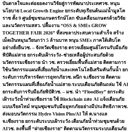
บันดาลใจและต่อยอดงานวิจัยสู่การพัฒนาประเทศ
วช. หนุน
นโยบาย Local Growth Engine ยกระดับทุเรียนต้นแม่น้ำมูลโค
ราช ตั้ง 9 ศูนย์ชุมชนเกษตรรักษ์โลก ขับเคลื่อนเกษตรด้วยวิจัย
และนวัตกรรม
สสว. ปลื้มงาน “OSS & SMEs GROW
TOGETHER FAIR 2026” ที่สงขลาประสบความสำเร็จ สร้าง
เม็ดเงินหมุนเวียนกว่า 5 ล้านบาท หนุน SMEs ภาคใต้เติบโต
อย่างยั่งยืน
วช. – จังหวัดเชียงราย ตรวจเยี่ยมศูนย์โดรนรับมือภัย
พิบัติแม่สาย ยกระดับเฝ้าระวัง–ช่วยเหลือผู้ประสบภัยด้วย
นวัตกรรม
เชียงราย นำ วช. ตรวจเยี่ยมพื้นที่แม่สาย ติดตามการ
ใช้นวัตกรรมแผนที่เสี่ยงภัยน้ำและเทคโนโลยีเสริมคันกั้นน้ำ ยก
ระดับการบริหารจัดการอุทกภัย
วช. ผนึก จ.เชียงราย ติดตาม
นวัตกรรมแผนที่เสี่ยงภัยน้ำแม่สาย-ระบบเตือนภัยดินถล่ม ใช้ AI
ยกระดับการรับมือภัยพิบัติ
วช. – มช. นำ “FloodBoy” ยกระดับ
เฝ้าระวังน้ำท่วมเชียงราย ใช้ Blockchain และ AI แจ้งเตือนภัย
แบบเรียลไทม์ หนุนชุมชนรับมืออุทกภัยอย่างมีประสิทธิภาพ
วช.
ส่งมอบนวัตกรรม Hydro Vision Plus/AI ให้ ต.นางแล
จ.เชียงราย ยกระดับระบบเฝ้าระวัง-เตือนภัยน้ำท่วมชุมชนด้วย
AI
วช. ลงพื้นที่ “ฝายเชียงราย” ติดตามนวัตกรรมระบบเตือนภัย