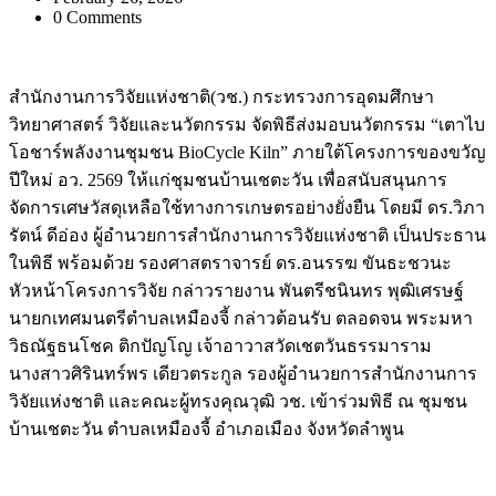
0 Comments
สำนักงานการวิจัยแห่งชาติ(วช.) กระทรวงการอุดมศึกษา
วิทยาศาสตร์ วิจัยและนวัตกรรม จัดพิธีส่งมอบนวัตกรรม “เตาไบ
โอชาร์พลังงานชุมชน BioCycle Kiln” ภายใต้โครงการของขวัญ
ปีใหม่ อว. 2569 ให้แก่ชุมชนบ้านเชตะวัน เพื่อสนับสนุนการ
จัดการเศษวัสดุเหลือใช้ทางการเกษตรอย่างยั่งยืน โดยมี ดร.วิภา
รัตน์ ดีอ่อง ผู้อำนวยการสำนักงานการวิจัยแห่งชาติ เป็นประธาน
ในพิธี พร้อมด้วย รองศาสตราจารย์ ดร.อนรรฆ ขันธะชวนะ
หัวหน้าโครงการวิจัย กล่าวรายงาน พันตรีชนินทร พุฒิเศรษฐ์
นายกเทศมนตรีตำบลเหมืองจี้ กล่าวต้อนรับ ตลอดจน พระมหา
วิธณัฐธนโชค ติกปัญโญ เจ้าอาวาสวัดเชตวันธรรมาราม
นางสาวศิรินทร์พร เดียวตระกูล รองผู้อำนวยการสำนักงานการ
วิจัยแห่งชาติ และคณะผู้ทรงคุณวุฒิ วช. เข้าร่วมพิธี ณ ชุมชน
บ้านเชตะวัน ตำบลเหมืองจี้ อำเภอเมือง จังหวัดลำพูน