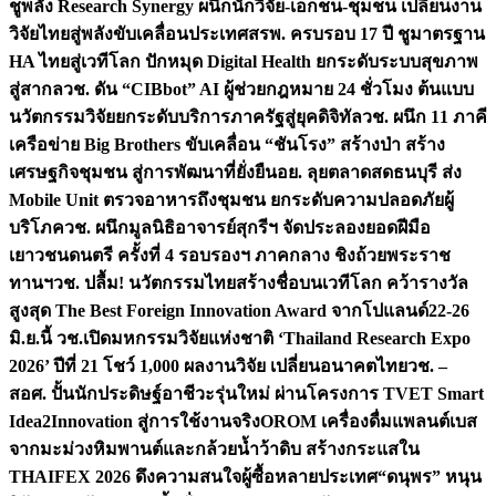
ชูพลัง Research Synergy ผนึกนักวิจัย-เอกชน-ชุมชน เปลี่ยนงาน
วิจัยไทยสู่พลังขับเคลื่อนประเทศ
สรพ. ครบรอบ 17 ปี ชูมาตรฐาน
HA ไทยสู่เวทีโลก ปักหมุด Digital Health ยกระดับระบบสุขภาพ
สู่สากล
วช. ดัน “CIBbot” AI ผู้ช่วยกฎหมาย 24 ชั่วโมง ต้นแบบ
นวัตกรรมวิจัยยกระดับบริการภาครัฐสู่ยุคดิจิทัล
วช. ผนึก 11 ภาคี
เครือข่าย Big Brothers ขับเคลื่อน “ชันโรง” สร้างป่า สร้าง
เศรษฐกิจชุมชน สู่การพัฒนาที่ยั่งยืน
อย. ลุยตลาดสดธนบุรี ส่ง
Mobile Unit ตรวจอาหารถึงชุมชน ยกระดับความปลอดภัยผู้
บริโภค
วช. ผนึกมูลนิธิอาจารย์สุกรีฯ จัดประลองยอดฝีมือ
เยาวชนดนตรี ครั้งที่ 4 รอบรองฯ ภาคกลาง ชิงถ้วยพระราช
ทานฯ
วช. ปลื้ม! นวัตกรรมไทยสร้างชื่อบนเวทีโลก คว้ารางวัล
สูงสุด The Best Foreign Innovation Award จากโปแลนด์
22-26
มิ.ย.นี้ วช.เปิดมหกรรมวิจัยแห่งชาติ ‘Thailand Research Expo
2026’ ปีที่ 21 โชว์ 1,000 ผลงานวิจัย เปลี่ยนอนาคตไทย
วช. –
สอศ. ปั้นนักประดิษฐ์อาชีวะรุ่นใหม่ ผ่านโครงการ TVET Smart
Idea2Innovation สู่การใช้งานจริง
OROM เครื่องดื่มแพลนต์เบส
จากมะม่วงหิมพานต์และกล้วยน้ำว้าดิบ สร้างกระแสใน
THAIFEX 2026 ดึงความสนใจผู้ซื้อหลายประเทศ
“ดนุพร” หนุน