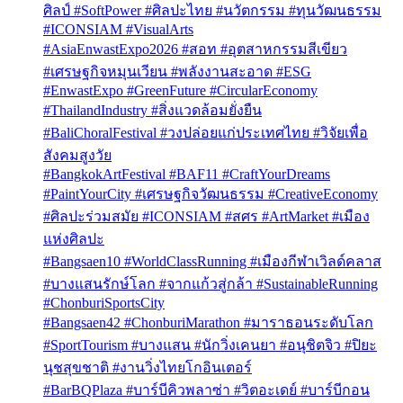
ศิลป์ #SoftPower #ศิลปะไทย #นวัตกรรม #ทุนวัฒนธรรม
#ICONSIAM #VisualArts
#AsiaEnwastExpo2026 #สอท #อุตสาหกรรมสีเขียว
#เศรษฐกิจหมุนเวียน #พลังงานสะอาด #ESG
#EnwastExpo #GreenFuture #CircularEconomy
#ThailandIndustry #สิ่งแวดล้อมยั่งยืน
#BaliChoralFestival #วงปล่อยแก่ประเทศไทย #วิจัยเพื่อ
สังคมสูงวัย
#BangkokArtFestival #BAF11 #CraftYourDreams
#PaintYourCity #เศรษฐกิจวัฒนธรรม #CreativeEconomy
#ศิลปะร่วมสมัย #ICONSIAM #สศร #ArtMarket #เมือง
แห่งศิลปะ
#Bangsaen10 #WorldClassRunning #เมืองกีฬาเวิลด์คลาส
#บางแสนรักษ์โลก #จากแก้วสู่กล้า #SustainableRunning
#ChonburiSportsCity
#Bangsaen42 #ChonburiMarathon #มาราธอนระดับโลก
#SportTourism #บางแสน #นักวิ่งเคนยา #อนุชิตจิว #ปิยะ
นุชสุขชาติ #งานวิ่งไทยโกอินเตอร์
#BarBQPlaza #บาร์บีคิวพลาซ่า #วิตอะเดย์ #บาร์บีกอน