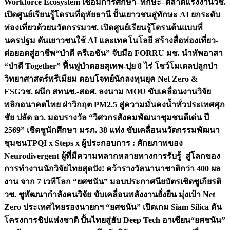
Workforce Ecosystem เชื่อมการศึกษา–ทักษะ–ตลาดแรงงาน
วช.
เปิดศูนย์เรียนรู้โดรนที่อุทัยธานี ปั้นเยาวชนสู่ทักษะ AI ยกระดับ
ท่องเที่ยวด้วยนวัตกรรม
วช. เปิดศูนย์เรียนรู้โดรนต้นแบบที่
นครปฐม ดันเยาวชนใช้ AI และเทคโนโลยี สร้างสื่อท่องเที่ยว-
ต่อยอดสู่อาชีพ
“ป่าดี ครีเอชัน” จับมือ FORRU มช. นำทัพอาสา
“ป่าดี Together” ฟื้นฟูป่าดอยสุเทพ-ปุย 8 ไร่ โชว์โมเดลปลูกป่า
วิทยาศาสตร์พรีเมียม ตอบโจทย์นักลงทุนยุค Net Zero &
ESG
วช. ผนึก สทนช.-สอศ. ลงนาม MOU ขับเคลื่อนงานวิจัย
พลิกอนาคตไทย ฝ่าวิกฤต PM2.5 สู่ความมั่นคงน้ำทั่วประเทศ
ศุภ
ชัย ปลัด อว. มอบรางวัล “วิศวกรสังคมพัฒนาชุมชนดีเด่น ปี
2569” เชิดชูนักศึกษา มรภ. 38 แห่ง ขับเคลื่อนนวัตกรรมพัฒนา
ชุมชน
TPQI x Steps x ผู้ประกอบการ : ศักยภาพของ
Neurodivergent ผู้ที่มีความหลากหลายทางการรับรู้ สู่โลกของ
การทำงาน
นักวิจัยไทยสุดปัง! คว้ารางวัลนานาชาติกว่า 400 ผล
งาน จาก 7 เวทีโลก “ยศชนัน” มอบประกาศนียบัตรเชิดชูเกียรติ
วช. ชูพัฒนากำลังคนวิจัย ขับเคลื่อนพลังงานยั่งยืน มุ่งเป้า Net
Zero ประเทศไทย
รองนายกฯ “ยศชนัน” เปิดเกม Siam Silica ดัน
โครงการชิปแห่งชาติ ปั้นไทยสู่ฮับ Deep Tech อาเซียน
“ยศชนัน”