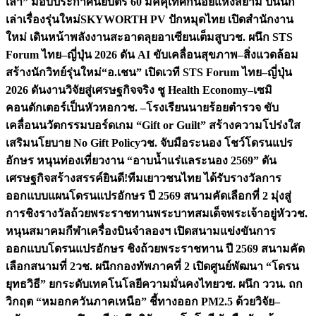
เล่า” มอบประกาศนียบัตร 60 มัคคุเทศก์น้อยแห่งสยาม ปั้นนัก
เล่าเรื่องรุ่นใหม่
SKYWORTH PV ปักหมุดไทย เปิดสำนักงาน
ใหม่ เดินหน้าพลังงานสะอาดลุยอาเซียนเต็มสูบ
วช. ผนึก STS
Forum ไทย–ญี่ปุ่น 2026 ดัน AI ขับเคลื่อนสุขภาพ–สิ่งแวดล้อม
สร้างนักวิทย์รุ่นใหม่
“อ.เชน” เปิดเวที STS Forum ไทย–ญี่ปุ่น
2026 ดันงานวิจัยสู่เศรษฐกิจจริง ชู Health Economy–เซมิ
คอนดักเตอร์เป็นหัวหอก
วช. –โรงเรียนนายร้อยตำรวจ ขับ
เคลื่อนนวัตกรรมบอร์ดเกม “Gift or Guilt” สร้างความโปร่งใส
เสริมนโยบาย No Gift Policy
วช. จับมือระนอง โชว์โดรนแปร
อักษร หนุนท่องเที่ยวงาน “อาบน้ำแร่แลระนอง 2569” ดัน
เศรษฐกิจสร้างสรรค์
ยินดี!ทีมเยาวชนไทย ได้รับรางวัลการ
ออกแบบแผนโดรนแปรอักษร ปี 2569 สนามคัดเลือกที่ 2 มุ่งสู่
การชิงรางวัลถ้วยพระราชทานพระบาทสมเด็จพระเจ้าอยู่หัว
วช.
หนุนสมาคมกีฬาเครื่องบินจำลองฯ เปิดสนามแข่งขันการ
ออกแบบโดรนแปรอักษร ชิงถ้วยพระราชทาน ปี 2569 สนามคัด
เลือกสนามที่ 2
วช. ผนึกกองทัพภาคที่ 2 เปิดศูนย์พัฒนา “โดรน
ยุทธวิธี” ยกระดับเทคโนโลยีความมั่นคงไทย
วช. ผนึก ววน. ถก
วิกฤต “หมอกควันภาคเหนือ” ชี้ทางออก PM2.5 ด้วยวิจัย–