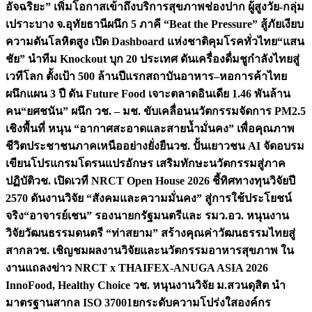
อัจฉริยะ” เพิ่มโอกาสเข้าถึงบริการสุขภาพช่องปาก ผู้สูงวัย-กลุ่ม
เปราะบาง จ.อุทัยธานี
ผนึก 5 ภาคี “Beat the Pressure” สู้ภัยเงียบ
ความดันโลหิตสูง เปิด Dashboard แห่งชาติคุมโรคทั่วไทย
“แสน
ชัย” นำทีม Knockout บุก 20 ประเทศ ดันเครื่องดื่มชูกำลังไทยสู่
เวทีโลก ตั้งเป้า 500 ล้านปีแรก
สถาบันอาหาร–หอการค้าไทย
ผนึกแผน 3 ปี ดัน Future Food เจาะตลาดอินเดีย 1.46 พันล้าน
คน
“ยศชนัน” ผนึก วช. – มช. ขับเคลื่อนนวัตกรรมจัดการ PM2.5
เชิงพื้นที่ หนุน “อากาศสะอาดและสายน้ำมั่นคง” เพื่อคุณภาพ
ชีวิตประชาชนภาคเหนืออย่างยั่งยืน
วช. ปั้นเยาวชน AI จัดอบรม
เขียนโปรแกรมโดรนแปรอักษร เสริมทักษะนวัตกรรมสู่ภาค
ปฏิบัติ
วช. เปิดเวที NRCT Open House 2026 ชี้ทิศทางทุนวิจัยปี
2570 ดันงานวิจัย “สังคมและความมั่นคง” สู่การใช้ประโยชน์
จริง
“อาจารย์เชน” รองนายกรัฐมนตรีและ รมว.อว. หนุนงาน
วิจัยวัฒนธรรมดนตรี “ท่าสยาม” สร้างคุณค่าวัฒนธรรมไทยสู่
สากล
วช. เชิญชมผลงานวิจัยและนวัตกรรมอาหารสุขภาพ ใน
งานแถลงข่าว NRCT x THAIFEX-ANUGA ASIA 2026
InnoFood, Healthy Choice
วช. หนุนงานวิจัย ม.สวนดุสิต นำ
มาตรฐานสากล ISO 37001ยกระดับความโปร่งใสองค์กร