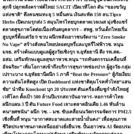
ศุภจี ปลุกพลังคราฟต์ไทย! SACIT เปิดเวทีโลก ดัน “ของขวัญ
แห่งชาติ” ดึงคนชมทะลุ 5 หมื่นคน เงินสะพัด 150 ลบ.
Tipco
Herbs เปิดเกมรุกส่ง 5 สมุนไพรไทยบุกตลาดเวลเนส มุ่งชิงแชร์
ตลาดสุขภาพโตต่อเนื่อง
ทันตบุคลากร – สพฐ. หวั่นเด็กไทยเริ่ม
สูบบุหรี่ตั้งแต่วัย 9 ขวบ ผนึกพลังเยาวชนจัดงาน “Zero Smoke
No Vape” สร้างสังคมไทยปลอดบุหรี่และบุหรี่ไฟฟ้า
วช. หนุน
มจธ. สร้างต้นแบบดูแลผู้สูงวัยเชิงรุก จ.อุทัยธานี ดึง รพ.สต.-
อสม. เสริมทักษะดูแลสุขภาพ
วช.หนุน “รถทันตกรรมเคลื่อนที่
อัจฉริยะ” เพิ่มโอกาสเข้าถึงบริการสุขภาพช่องปาก ผู้สูงวัย-กลุ่ม
เปราะบาง จ.อุทัยธานี
ผนึก 5 ภาคี “Beat the Pressure” สู้ภัยเงียบ
ความดันโลหิตสูง เปิด Dashboard แห่งชาติคุมโรคทั่วไทย
“แสน
ชัย” นำทีม Knockout บุก 20 ประเทศ ดันเครื่องดื่มชูกำลังไทยสู่
เวทีโลก ตั้งเป้า 500 ล้านปีแรก
สถาบันอาหาร–หอการค้าไทย
ผนึกแผน 3 ปี ดัน Future Food เจาะตลาดอินเดีย 1.46 พันล้าน
คน
“ยศชนัน” ผนึก วช. – มช. ขับเคลื่อนนวัตกรรมจัดการ PM2.5
เชิงพื้นที่ หนุน “อากาศสะอาดและสายน้ำมั่นคง” เพื่อคุณภาพ
ชีวิตประชาชนภาคเหนืออย่างยั่งยืน
วช. ปั้นเยาวชน AI จัดอบรม