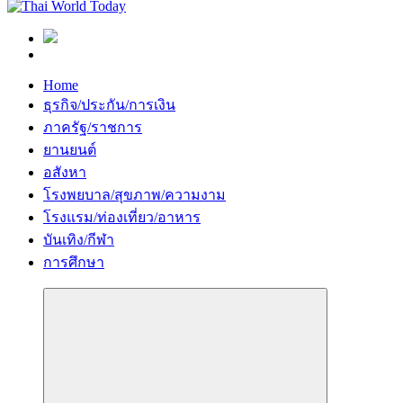
Home
ธุรกิจ/ประกัน/การเงิน
ภาครัฐ/ราชการ
ยานยนต์
อสังหา
โรงพยบาล/สุขภาพ/ความงาม
โรงแรม/ท่องเที่ยว/อาหาร
บันเทิง/กีฬา
การศึกษา