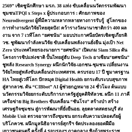
2569” เชิดชูนักศึกษา มรภ. 38 แห่ง ขับเคลื่อนนวัตกรรมพัฒนา
ชุมชน
TPQI x Steps x ผู้ประกอบการ : ศักยภาพของ
Neurodivergent ผู้ที่มีความหลากหลายทางการรับรู้ สู่โลกของ
การทำงาน
นักวิจัยไทยสุดปัง! คว้ารางวัลนานาชาติกว่า 400 ผล
งาน จาก 7 เวทีโลก “ยศชนัน” มอบประกาศนียบัตรเชิดชูเกียรติ
วช. ชูพัฒนากำลังคนวิจัย ขับเคลื่อนพลังงานยั่งยืน มุ่งเป้า Net
Zero ประเทศไทย
รองนายกฯ “ยศชนัน” เปิดเกม Siam Silica ดัน
โครงการชิปแห่งชาติ ปั้นไทยสู่ฮับ Deep Tech อาเซียน
“ยศชนัน”
ชูพลัง Research Synergy ผนึกนักวิจัย-เอกชน-ชุมชน เปลี่ยนงาน
วิจัยไทยสู่พลังขับเคลื่อนประเทศ
สรพ. ครบรอบ 17 ปี ชูมาตรฐาน
HA ไทยสู่เวทีโลก ปักหมุด Digital Health ยกระดับระบบสุขภาพ
สู่สากล
วช. ดัน “CIBbot” AI ผู้ช่วยกฎหมาย 24 ชั่วโมง ต้นแบบ
นวัตกรรมวิจัยยกระดับบริการภาครัฐสู่ยุคดิจิทัล
วช. ผนึก 11 ภาคี
เครือข่าย Big Brothers ขับเคลื่อน “ชันโรง” สร้างป่า สร้าง
เศรษฐกิจชุมชน สู่การพัฒนาที่ยั่งยืน
อย. ลุยตลาดสดธนบุรี ส่ง
Mobile Unit ตรวจอาหารถึงชุมชน ยกระดับความปลอดภัยผู้
บริโภค
วช. ผนึกมูลนิธิอาจารย์สุกรีฯ จัดประลองยอดฝีมือ
เยาวชนดนตรี ครั้งที่ 4 รอบรองฯ ภาคกลาง ชิงถ้วยพระราช