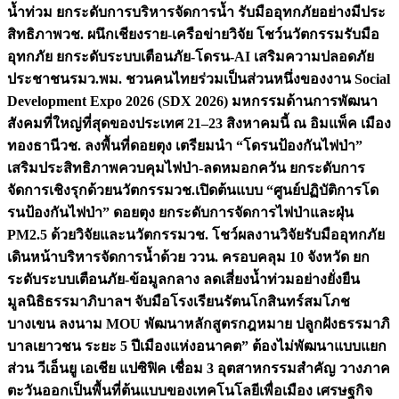
น้ำท่วม ยกระดับการบริหารจัดการน้ำ รับมืออุทกภัยอย่างมีประ
สิทธิภาพ
วช. ผนึกเชียงราย-เครือข่ายวิจัย โชว์นวัตกรรมรับมือ
อุทกภัย ยกระดับระบบเตือนภัย-โดรน-AI เสริมความปลอดภัย
ประชาชน
รมว.พม. ชวนคนไทยร่วมเป็นส่วนหนึ่งของงาน Social
Development Expo 2026 (SDX 2026) มหกรรมด้านการพัฒนา
สังคมที่ใหญ่ที่สุดของประเทศ 21–23 สิงหาคมนี้ ณ อิมแพ็ค เมือง
ทองธานี
วช. ลงพื้นที่ดอยตุง เตรียมนำ “โดรนป้องกันไฟป่า”
เสริมประสิทธิภาพควบคุมไฟป่า-ลดหมอกควัน ยกระดับการ
จัดการเชิงรุกด้วยนวัตกรรม
วช.เปิดต้นแบบ “ศูนย์ปฏิบัติการโด
รนป้องกันไฟป่า” ดอยตุง ยกระดับการจัดการไฟป่าและฝุ่น
PM2.5 ด้วยวิจัยและนวัตกรรม
วช. โชว์ผลงานวิจัยรับมืออุทกภัย
เดินหน้าบริหารจัดการน้ำด้วย ววน. ครอบคลุม 10 จังหวัด ยก
ระดับระบบเตือนภัย-ข้อมูลกลาง ลดเสี่ยงน้ำท่วมอย่างยั่งยืน
มูลนิธิธรรมาภิบาลฯ จับมือโรงเรียนรัตนโกสินทร์สมโภช
บางเขน ลงนาม MOU พัฒนาหลักสูตรกฎหมาย ปลูกฝังธรรมาภิ
บาลเยาวชน ระยะ 5 ปี
เมืองแห่งอนาคต” ต้องไม่พัฒนาแบบแยก
ส่วน วีเอ็นยู เอเชีย แปซิฟิค เชื่อม 3 อุตสาหกรรมสำคัญ วางภาค
ตะวันออกเป็นพื้นที่ต้นแบบของเทคโนโลยีเพื่อเมือง เศรษฐกิจ