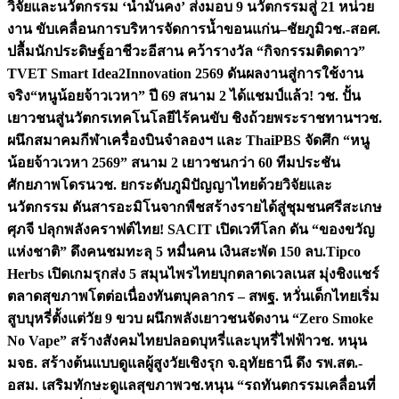
วิจัยและนวัตกรรม ‘น้ำมั่นคง’ ส่งมอบ 9 นวัตกรรมสู่ 21 หน่วย
งาน ขับเคลื่อนการบริหารจัดการน้ำขอนแก่น–ชัยภูมิ
วช.-สอศ.
ปลื้มนักประดิษฐ์อาชีวะอีสาน คว้ารางวัล “กิจกรรมติดดาว”
TVET Smart Idea2Innovation 2569 ดันผลงานสู่การใช้งาน
จริง
“หนูน้อยจ้าวเวหา” ปี 69 สนาม 2 ได้แชมป์แล้ว! วช. ปั้น
เยาวชนสู่นวัตกรเทคโนโลยีไร้คนขับ ชิงถ้วยพระราชทานฯ
วช.
ผนึกสมาคมกีฬาเครื่องบินจำลองฯ และ ThaiPBS จัดศึก “หนู
น้อยจ้าวเวหา 2569” สนาม 2 เยาวชนกว่า 60 ทีมประชัน
ศักยภาพโดรน
วช. ยกระดับภูมิปัญญาไทยด้วยวิจัยและ
นวัตกรรม ดันสารอะมิโนจากพืชสร้างรายได้สู่ชุมชนศรีสะเกษ
ศุภจี ปลุกพลังคราฟต์ไทย! SACIT เปิดเวทีโลก ดัน “ของขวัญ
แห่งชาติ” ดึงคนชมทะลุ 5 หมื่นคน เงินสะพัด 150 ลบ.
Tipco
Herbs เปิดเกมรุกส่ง 5 สมุนไพรไทยบุกตลาดเวลเนส มุ่งชิงแชร์
ตลาดสุขภาพโตต่อเนื่อง
ทันตบุคลากร – สพฐ. หวั่นเด็กไทยเริ่ม
สูบบุหรี่ตั้งแต่วัย 9 ขวบ ผนึกพลังเยาวชนจัดงาน “Zero Smoke
No Vape” สร้างสังคมไทยปลอดบุหรี่และบุหรี่ไฟฟ้า
วช. หนุน
มจธ. สร้างต้นแบบดูแลผู้สูงวัยเชิงรุก จ.อุทัยธานี ดึง รพ.สต.-
อสม. เสริมทักษะดูแลสุขภาพ
วช.หนุน “รถทันตกรรมเคลื่อนที่