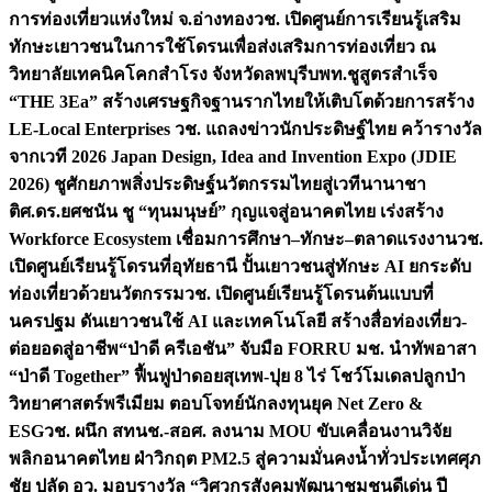
การท่องเที่ยวแห่งใหม่ จ.อ่างทอง
วช. เปิดศูนย์การเรียนรู้เสริม
ทักษะเยาวชนในการใช้โดรนเพื่อส่งเสริมการท่องเที่ยว ณ
วิทยาลัยเทคนิคโคกสำโรง จังหวัดลพบุรี
บพท.ชูสูตรสำเร็จ
“THE 3Ea” สร้างเศรษฐกิจฐานรากไทยให้เติบโตด้วยการสร้าง
LE-Local Enterprises
วช. แถลงข่าวนักประดิษฐ์ไทย คว้ารางวัล
จากเวที 2026 Japan Design, Idea and Invention Expo (JDIE
2026) ชูศักยภาพสิ่งประดิษฐ์นวัตกรรมไทยสู่เวทีนานาชา
ติ
ศ.ดร.ยศชนัน ชู “ทุนมนุษย์” กุญแจสู่อนาคตไทย เร่งสร้าง
Workforce Ecosystem เชื่อมการศึกษา–ทักษะ–ตลาดแรงงาน
วช.
เปิดศูนย์เรียนรู้โดรนที่อุทัยธานี ปั้นเยาวชนสู่ทักษะ AI ยกระดับ
ท่องเที่ยวด้วยนวัตกรรม
วช. เปิดศูนย์เรียนรู้โดรนต้นแบบที่
นครปฐม ดันเยาวชนใช้ AI และเทคโนโลยี สร้างสื่อท่องเที่ยว-
ต่อยอดสู่อาชีพ
“ป่าดี ครีเอชัน” จับมือ FORRU มช. นำทัพอาสา
“ป่าดี Together” ฟื้นฟูป่าดอยสุเทพ-ปุย 8 ไร่ โชว์โมเดลปลูกป่า
วิทยาศาสตร์พรีเมียม ตอบโจทย์นักลงทุนยุค Net Zero &
ESG
วช. ผนึก สทนช.-สอศ. ลงนาม MOU ขับเคลื่อนงานวิจัย
พลิกอนาคตไทย ฝ่าวิกฤต PM2.5 สู่ความมั่นคงน้ำทั่วประเทศ
ศุภ
ชัย ปลัด อว. มอบรางวัล “วิศวกรสังคมพัฒนาชุมชนดีเด่น ปี