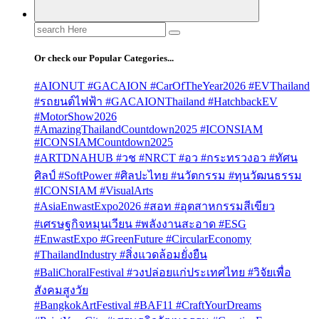
Search
for:
Or check our Popular Categories...
#AIONUT #GACAION #CarOfTheYear2026 #EVThailand
#รถยนต์ไฟฟ้า #GACAIONThailand #HatchbackEV
#MotorShow2026
#AmazingThailandCountdown2025 #ICONSIAM
#ICONSIAMCountdown2025
#ARTDNAHUB #วช #NRCT #อว #กระทรวงอว #ทัศน
ศิลป์ #SoftPower #ศิลปะไทย #นวัตกรรม #ทุนวัฒนธรรม
#ICONSIAM #VisualArts
#AsiaEnwastExpo2026 #สอท #อุตสาหกรรมสีเขียว
#เศรษฐกิจหมุนเวียน #พลังงานสะอาด #ESG
#EnwastExpo #GreenFuture #CircularEconomy
#ThailandIndustry #สิ่งแวดล้อมยั่งยืน
#BaliChoralFestival #วงปล่อยแก่ประเทศไทย #วิจัยเพื่อ
สังคมสูงวัย
#BangkokArtFestival #BAF11 #CraftYourDreams