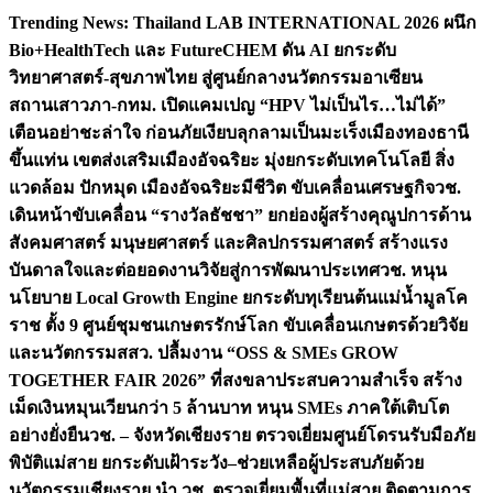
Skip
Trending News:
Thailand LAB INTERNATIONAL 2026 ผนึก
to
Bio+HealthTech และ FutureCHEM ดัน AI ยกระดับ
content
วิทยาศาสตร์-สุขภาพไทย สู่ศูนย์กลางนวัตกรรมอาเซียน
สถานเสาวภา-กทม. เปิดแคมเปญ “HPV ไม่เป็นไร…ไม่ได้”
เตือนอย่าชะล่าใจ ก่อนภัยเงียบลุกลามเป็นมะเร็ง
เมืองทองธานี
ขึ้นแท่น เขตส่งเสริมเมืองอัจฉริยะ มุ่งยกระดับเทคโนโลยี สิ่ง
แวดล้อม ปักหมุด เมืองอัจฉริยะมีชีวิต ขับเคลื่อนเศรษฐกิจ
วช.
เดินหน้าขับเคลื่อน “รางวัลธัชชา” ยกย่องผู้สร้างคุณูปการด้าน
สังคมศาสตร์ มนุษยศาสตร์ และศิลปกรรมศาสตร์ สร้างแรง
บันดาลใจและต่อยอดงานวิจัยสู่การพัฒนาประเทศ
วช. หนุน
นโยบาย Local Growth Engine ยกระดับทุเรียนต้นแม่น้ำมูลโค
ราช ตั้ง 9 ศูนย์ชุมชนเกษตรรักษ์โลก ขับเคลื่อนเกษตรด้วยวิจัย
และนวัตกรรม
สสว. ปลื้มงาน “OSS & SMEs GROW
TOGETHER FAIR 2026” ที่สงขลาประสบความสำเร็จ สร้าง
เม็ดเงินหมุนเวียนกว่า 5 ล้านบาท หนุน SMEs ภาคใต้เติบโต
อย่างยั่งยืน
วช. – จังหวัดเชียงราย ตรวจเยี่ยมศูนย์โดรนรับมือภัย
พิบัติแม่สาย ยกระดับเฝ้าระวัง–ช่วยเหลือผู้ประสบภัยด้วย
นวัตกรรม
เชียงราย นำ วช. ตรวจเยี่ยมพื้นที่แม่สาย ติดตามการ