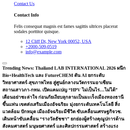
Contact Us
Contact Info
Felis consequat magnis est fames sagittis ultrices placerat
sodales porttitor quisque.
12 Cliff Dt, New York 00052, USA
+2000-509-0519
info@example.com
Trending News:
Thailand LAB INTERNATIONAL 2026 ผนึก
Bio+HealthTech และ FutureCHEM ดัน AI ยกระดับ
วิทยาศาสตร์-สุขภาพไทย สู่ศูนย์กลางนวัตกรรมอาเซียน
สถานเสาวภา-กทม. เปิดแคมเปญ “HPV ไม่เป็นไร…ไม่ได้”
เตือนอย่าชะล่าใจ ก่อนภัยเงียบลุกลามเป็นมะเร็ง
เมืองทองธานี
ขึ้นแท่น เขตส่งเสริมเมืองอัจฉริยะ มุ่งยกระดับเทคโนโลยี สิ่ง
แวดล้อม ปักหมุด เมืองอัจฉริยะมีชีวิต ขับเคลื่อนเศรษฐกิจ
วช.
เดินหน้าขับเคลื่อน “รางวัลธัชชา” ยกย่องผู้สร้างคุณูปการด้าน
สังคมศาสตร์ มนุษยศาสตร์ และศิลปกรรมศาสตร์ สร้างแรง