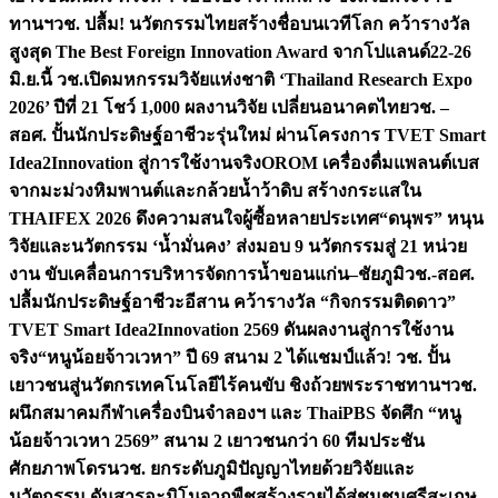
ทานฯ
วช. ปลื้ม! นวัตกรรมไทยสร้างชื่อบนเวทีโลก คว้ารางวัล
สูงสุด The Best Foreign Innovation Award จากโปแลนด์
22-26
มิ.ย.นี้ วช.เปิดมหกรรมวิจัยแห่งชาติ ‘Thailand Research Expo
2026’ ปีที่ 21 โชว์ 1,000 ผลงานวิจัย เปลี่ยนอนาคตไทย
วช. –
สอศ. ปั้นนักประดิษฐ์อาชีวะรุ่นใหม่ ผ่านโครงการ TVET Smart
Idea2Innovation สู่การใช้งานจริง
OROM เครื่องดื่มแพลนต์เบส
จากมะม่วงหิมพานต์และกล้วยน้ำว้าดิบ สร้างกระแสใน
THAIFEX 2026 ดึงความสนใจผู้ซื้อหลายประเทศ
“ดนุพร” หนุน
วิจัยและนวัตกรรม ‘น้ำมั่นคง’ ส่งมอบ 9 นวัตกรรมสู่ 21 หน่วย
งาน ขับเคลื่อนการบริหารจัดการน้ำขอนแก่น–ชัยภูมิ
วช.-สอศ.
ปลื้มนักประดิษฐ์อาชีวะอีสาน คว้ารางวัล “กิจกรรมติดดาว”
TVET Smart Idea2Innovation 2569 ดันผลงานสู่การใช้งาน
จริง
“หนูน้อยจ้าวเวหา” ปี 69 สนาม 2 ได้แชมป์แล้ว! วช. ปั้น
เยาวชนสู่นวัตกรเทคโนโลยีไร้คนขับ ชิงถ้วยพระราชทานฯ
วช.
ผนึกสมาคมกีฬาเครื่องบินจำลองฯ และ ThaiPBS จัดศึก “หนู
น้อยจ้าวเวหา 2569” สนาม 2 เยาวชนกว่า 60 ทีมประชัน
ศักยภาพโดรน
วช. ยกระดับภูมิปัญญาไทยด้วยวิจัยและ
นวัตกรรม ดันสารอะมิโนจากพืชสร้างรายได้สู่ชุมชนศรีสะเกษ