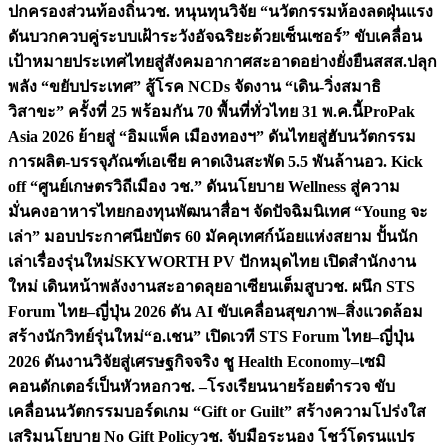
ปกครองส่วนท้องถิ่น
วช. หนุนทุนวิจัย “นวัตกรรมห้องลดฝุ่นแรง
ดันบวกควบคู่ระบบเฝ้าระวังอัจฉริยะด้วยเซ็นเซอร์” ขับเคลื่อน
เป้าหมายประเทศไทยสู่สังคมอากาศสะอาดอย่างยั่งยืน
สสส.ปลุก
พลัง “ขยับประเทศ” สู้โรค NCDs จัดงาน “เดิน-วิ่งสมาธิ
วิสาขะ” ครั้งที่ 25 พร้อมกัน 70 พื้นที่ทั่วไทย 31 พ.ค.นี้
ProPak
Asia 2026 ย้ายสู่ “อิมแพ็ค เมืองทองฯ” ดันไทยสู่ฮับนวัตกรรม
การผลิต-บรรจุภัณฑ์เอเชีย คาดเงินสะพัด 5.5 พันล้าน
อว. Kick
off “ศูนย์เกษตรวิถีเมือง วช.” ดันนโยบาย Wellness สู่ความ
มั่นคงอาหารไทย
กองทุนพัฒนาสื่อฯ จัดปัจฉิมนิเทศ “Young จะ
เล่า” มอบประกาศนียบัตร 60 มัคคุเทศก์น้อยแห่งสยาม ปั้นนัก
เล่าเรื่องรุ่นใหม่
SKYWORTH PV ปักหมุดไทย เปิดสำนักงาน
ใหม่ เดินหน้าพลังงานสะอาดลุยอาเซียนเต็มสูบ
วช. ผนึก STS
Forum ไทย–ญี่ปุ่น 2026 ดัน AI ขับเคลื่อนสุขภาพ–สิ่งแวดล้อม
สร้างนักวิทย์รุ่นใหม่
“อ.เชน” เปิดเวที STS Forum ไทย–ญี่ปุ่น
2026 ดันงานวิจัยสู่เศรษฐกิจจริง ชู Health Economy–เซมิ
คอนดักเตอร์เป็นหัวหอก
วช. –โรงเรียนนายร้อยตำรวจ ขับ
เคลื่อนนวัตกรรมบอร์ดเกม “Gift or Guilt” สร้างความโปร่งใส
เสริมนโยบาย No Gift Policy
วช. จับมือระนอง โชว์โดรนแปร