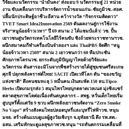
วิจัยและนวัตกรรม ‘น้ำมั่นคง’ ส่งมอบ 9 นวัตกรรมสู่ 21 หน่วย
งาน ขับเคลื่อนการบริหารจัดการน้ำขอนแก่น–ชัยภูมิ
วช.-สอศ.
ปลื้มนักประดิษฐ์อาชีวะอีสาน คว้ารางวัล “กิจกรรมติดดาว”
TVET Smart Idea2Innovation 2569 ดันผลงานสู่การใช้งาน
จริง
“หนูน้อยจ้าวเวหา” ปี 69 สนาม 2 ได้แชมป์แล้ว! วช. ปั้น
เยาวชนสู่นวัตกรเทคโนโลยีไร้คนขับ ชิงถ้วยพระราชทานฯ
วช.
ผนึกสมาคมกีฬาเครื่องบินจำลองฯ และ ThaiPBS จัดศึก “หนู
น้อยจ้าวเวหา 2569” สนาม 2 เยาวชนกว่า 60 ทีมประชัน
ศักยภาพโดรน
วช. ยกระดับภูมิปัญญาไทยด้วยวิจัยและ
นวัตกรรม ดันสารอะมิโนจากพืชสร้างรายได้สู่ชุมชนศรีสะเกษ
ศุภจี ปลุกพลังคราฟต์ไทย! SACIT เปิดเวทีโลก ดัน “ของขวัญ
แห่งชาติ” ดึงคนชมทะลุ 5 หมื่นคน เงินสะพัด 150 ลบ.
Tipco
Herbs เปิดเกมรุกส่ง 5 สมุนไพรไทยบุกตลาดเวลเนส มุ่งชิงแชร์
ตลาดสุขภาพโตต่อเนื่อง
ทันตบุคลากร – สพฐ. หวั่นเด็กไทยเริ่ม
สูบบุหรี่ตั้งแต่วัย 9 ขวบ ผนึกพลังเยาวชนจัดงาน “Zero Smoke
No Vape” สร้างสังคมไทยปลอดบุหรี่และบุหรี่ไฟฟ้า
วช. หนุน
มจธ. สร้างต้นแบบดูแลผู้สูงวัยเชิงรุก จ.อุทัยธานี ดึง รพ.สต.-
อสม. เสริมทักษะดูแลสุขภาพ
วช.หนุน “รถทันตกรรมเคลื่อนที่