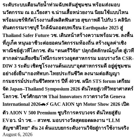
ระดับระบบเตือนภัยน้ำท่วมฉับพลันสู่ชุมชน พร้อมส่งมอบ
นวัตกรรม ณ อ.เวียงสา จ.น่าน
เสื้อหน่วยงาน นิยมใช้แบบไหน
พร้อมแชร์พิกัดโรงงานสั่งผลิต
ฟันสวย สุขภาพดี ไปกับ 5 คลินิก
ทันตกรรมราชบุรี ใกล้ฉัน
ถอดบทเรียน Earthquake 2025 สู่
Thailand Safer Future วช. เดินหน้าสร้างความพร้อม
วช. ลงพื้น
ที่ภูเก็ต หนุนอาชีวะต่อยอดนวัตกรรมท้องถิ่น สร้างมูลค่าเชิง
พาณิชย์สู่เวทีโลก
วช. ดัน “ดนตรีวิจัย” ปลุกอัตลักษณ์ภูเก็ต สู่เวที
สากลผ่านเสียงซิมโฟนี
กระทรวงอุตสาหกรรม มอบรางวัล CSR-
DIW 3 ระดับ เชิดชูโรงงานต้นแบบ“อุตสาหกรรมดี อยู่คู่ชุมชน
อย่างยั่งยืน”
กองทัพบก-ไทยประกันชีวิต ลงนามต่อสัญญา
กรมธรรม์ประกันชีวิตทหาร ปีที่ 40
วช. ผนึก STS forum เตรียม
จัด Japan–Thailand Symposium 2026 ดันไทยสู่เวทีวิทยาศาสตร์
โลก
วช. โชว์ศักยภาพ Thai Innovators กวาดรางวัล Geneva
International 2026
🚗⚡️ GAC AION บุก Motor Show 2026 เปิด
ตัว AION V 500 Premium ชูบริการครบวงจร ดันไทยสู่ฮับ
EV
อว. นำ วช. – สวทช. มอบรางวัลสุดยอดผลงาน “LLM
สัญชาติไทย” ดัน 24 ต้นแบบยกระดับงานวิจัยสู่การใช้งานจริง
August 6, 2026