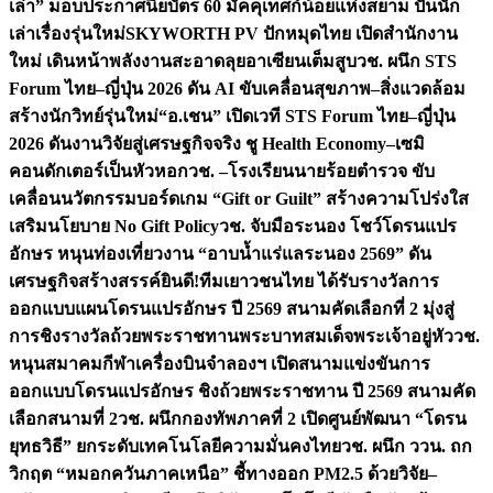
เล่า” มอบประกาศนียบัตร 60 มัคคุเทศก์น้อยแห่งสยาม ปั้นนัก
เล่าเรื่องรุ่นใหม่
SKYWORTH PV ปักหมุดไทย เปิดสำนักงาน
ใหม่ เดินหน้าพลังงานสะอาดลุยอาเซียนเต็มสูบ
วช. ผนึก STS
Forum ไทย–ญี่ปุ่น 2026 ดัน AI ขับเคลื่อนสุขภาพ–สิ่งแวดล้อม
สร้างนักวิทย์รุ่นใหม่
“อ.เชน” เปิดเวที STS Forum ไทย–ญี่ปุ่น
2026 ดันงานวิจัยสู่เศรษฐกิจจริง ชู Health Economy–เซมิ
คอนดักเตอร์เป็นหัวหอก
วช. –โรงเรียนนายร้อยตำรวจ ขับ
เคลื่อนนวัตกรรมบอร์ดเกม “Gift or Guilt” สร้างความโปร่งใส
เสริมนโยบาย No Gift Policy
วช. จับมือระนอง โชว์โดรนแปร
อักษร หนุนท่องเที่ยวงาน “อาบน้ำแร่แลระนอง 2569” ดัน
เศรษฐกิจสร้างสรรค์
ยินดี!ทีมเยาวชนไทย ได้รับรางวัลการ
ออกแบบแผนโดรนแปรอักษร ปี 2569 สนามคัดเลือกที่ 2 มุ่งสู่
การชิงรางวัลถ้วยพระราชทานพระบาทสมเด็จพระเจ้าอยู่หัว
วช.
หนุนสมาคมกีฬาเครื่องบินจำลองฯ เปิดสนามแข่งขันการ
ออกแบบโดรนแปรอักษร ชิงถ้วยพระราชทาน ปี 2569 สนามคัด
เลือกสนามที่ 2
วช. ผนึกกองทัพภาคที่ 2 เปิดศูนย์พัฒนา “โดรน
ยุทธวิธี” ยกระดับเทคโนโลยีความมั่นคงไทย
วช. ผนึก ววน. ถก
วิกฤต “หมอกควันภาคเหนือ” ชี้ทางออก PM2.5 ด้วยวิจัย–