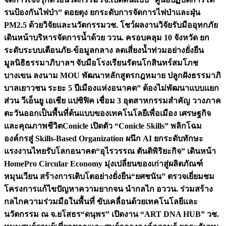
รนป้องกันไฟป่า” ดอยตุง ยกระดับการจัดการไฟป่าและฝุ่น
PM2.5 ด้วยวิจัยและนวัตกรรม
วช. โชว์ผลงานวิจัยรับมืออุทกภัย
เดินหน้าบริหารจัดการน้ำด้วย ววน. ครอบคลุม 10 จังหวัด ยก
ระดับระบบเตือนภัย-ข้อมูลกลาง ลดเสี่ยงน้ำท่วมอย่างยั่งยืน
มูลนิธิธรรมาภิบาลฯ จับมือโรงเรียนรัตนโกสินทร์สมโภช
บางเขน ลงนาม MOU พัฒนาหลักสูตรกฎหมาย ปลูกฝังธรรมาภิ
บาลเยาวชน ระยะ 5 ปี
เมืองแห่งอนาคต” ต้องไม่พัฒนาแบบแยก
ส่วน วีเอ็นยู เอเชีย แปซิฟิค เชื่อม 3 อุตสาหกรรมสำคัญ วางภาค
ตะวันออกเป็นพื้นที่ต้นแบบของเทคโนโลยีเพื่อเมือง เศรษฐกิจ
และคุณภาพชีวิต
Conicle เปิดตัว “Conicle Skills” พลิกโฉม
องค์กรสู่ Skills-Based Organization ผนึก AI ยกระดับทักษะ
แรงงานไทยรับโลกอนาคต
“อุไรวรรณ ตันติพิริยะกิจ” เดินหน้า
HomePro Circular Economy มุ่งเปลี่ยนของเก่าสู่ผลิตภัณฑ์
หมุนเวียน สร้างการเติบโตอย่างยั่งยืน
“ยศชนัน” ตรวจเยี่ยมชม
โครงการแก้ไขปัญหาความยากจน นำกลไก อววน. ร่วมสร้าง
กลไกความร่วมมือในพื้นที่ ขับเคลื่อนด้วยเทคโนโลยีและ
นวัตกรรม ณ จ.ยโสธร
“ดนุพร” เปิดงาน “ART DNA HUB” วช.