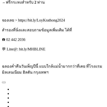
–
ฟรีกระทงสำหรับ
2
ท่าน
จองเลย > https://bit.ly/LoyKrathong2024
สำรองที่นั่งและสอบถามข้อมูลเพิ่มเติม ได้ที่
☎️ 02 442 2036
💬 Line@: bit.ly/MHBLINE
ฉลองค่ำคืนวันเพ็ญปีนี้ แบบใกล้แม่น้ำมากกว่าที่เคย ที่โรงแรม
มิลเลนเนียม ฮิลตัน กรุงเทพฯ