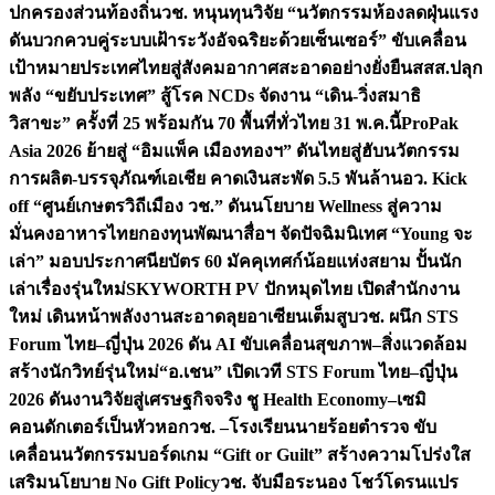
ปกครองส่วนท้องถิ่น
วช. หนุนทุนวิจัย “นวัตกรรมห้องลดฝุ่นแรง
ดันบวกควบคู่ระบบเฝ้าระวังอัจฉริยะด้วยเซ็นเซอร์” ขับเคลื่อน
เป้าหมายประเทศไทยสู่สังคมอากาศสะอาดอย่างยั่งยืน
สสส.ปลุก
พลัง “ขยับประเทศ” สู้โรค NCDs จัดงาน “เดิน-วิ่งสมาธิ
วิสาขะ” ครั้งที่ 25 พร้อมกัน 70 พื้นที่ทั่วไทย 31 พ.ค.นี้
ProPak
Asia 2026 ย้ายสู่ “อิมแพ็ค เมืองทองฯ” ดันไทยสู่ฮับนวัตกรรม
การผลิต-บรรจุภัณฑ์เอเชีย คาดเงินสะพัด 5.5 พันล้าน
อว. Kick
off “ศูนย์เกษตรวิถีเมือง วช.” ดันนโยบาย Wellness สู่ความ
มั่นคงอาหารไทย
กองทุนพัฒนาสื่อฯ จัดปัจฉิมนิเทศ “Young จะ
เล่า” มอบประกาศนียบัตร 60 มัคคุเทศก์น้อยแห่งสยาม ปั้นนัก
เล่าเรื่องรุ่นใหม่
SKYWORTH PV ปักหมุดไทย เปิดสำนักงาน
ใหม่ เดินหน้าพลังงานสะอาดลุยอาเซียนเต็มสูบ
วช. ผนึก STS
Forum ไทย–ญี่ปุ่น 2026 ดัน AI ขับเคลื่อนสุขภาพ–สิ่งแวดล้อม
สร้างนักวิทย์รุ่นใหม่
“อ.เชน” เปิดเวที STS Forum ไทย–ญี่ปุ่น
2026 ดันงานวิจัยสู่เศรษฐกิจจริง ชู Health Economy–เซมิ
คอนดักเตอร์เป็นหัวหอก
วช. –โรงเรียนนายร้อยตำรวจ ขับ
เคลื่อนนวัตกรรมบอร์ดเกม “Gift or Guilt” สร้างความโปร่งใส
เสริมนโยบาย No Gift Policy
วช. จับมือระนอง โชว์โดรนแปร