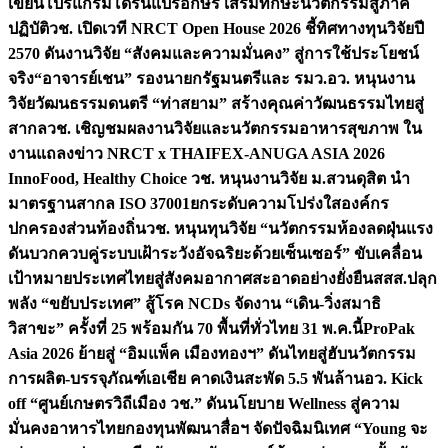
เขียนโปรแกรมโดรนแปรอักษร เสริมทักษะนวัตกรรมสู่ภาค
ปฏิบัติ
วช. เปิดเวที NRCT Open House 2026 ชี้ทิศทางทุนวิจัยปี
2570 ดันงานวิจัย “สังคมและความมั่นคง” สู่การใช้ประโยชน์
จริง
“อาจารย์เชน” รองนายกรัฐมนตรีและ รมว.อว. หนุนงาน
วิจัยวัฒนธรรมดนตรี “ท่าสยาม” สร้างคุณค่าวัฒนธรรมไทยสู่
สากล
วช. เชิญชมผลงานวิจัยและนวัตกรรมอาหารสุขภาพ ใน
งานแถลงข่าว NRCT x THAIFEX-ANUGA ASIA 2026
InnoFood, Healthy Choice
วช. หนุนงานวิจัย ม.สวนดุสิต นำ
มาตรฐานสากล ISO 37001ยกระดับความโปร่งใสองค์กร
ปกครองส่วนท้องถิ่น
วช. หนุนทุนวิจัย “นวัตกรรมห้องลดฝุ่นแรง
ดันบวกควบคู่ระบบเฝ้าระวังอัจฉริยะด้วยเซ็นเซอร์” ขับเคลื่อน
เป้าหมายประเทศไทยสู่สังคมอากาศสะอาดอย่างยั่งยืน
สสส.ปลุก
พลัง “ขยับประเทศ” สู้โรค NCDs จัดงาน “เดิน-วิ่งสมาธิ
วิสาขะ” ครั้งที่ 25 พร้อมกัน 70 พื้นที่ทั่วไทย 31 พ.ค.นี้
ProPak
Asia 2026 ย้ายสู่ “อิมแพ็ค เมืองทองฯ” ดันไทยสู่ฮับนวัตกรรม
การผลิต-บรรจุภัณฑ์เอเชีย คาดเงินสะพัด 5.5 พันล้าน
อว. Kick
off “ศูนย์เกษตรวิถีเมือง วช.” ดันนโยบาย Wellness สู่ความ
มั่นคงอาหารไทย
กองทุนพัฒนาสื่อฯ จัดปัจฉิมนิเทศ “Young จะ