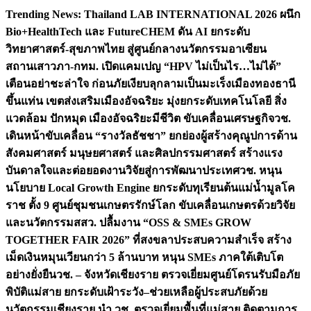
Skip
Trending News:
Thailand LAB INTERNATIONAL 2026 ผนึก
to
Bio+HealthTech และ FutureCHEM ดัน AI ยกระดับ
content
วิทยาศาสตร์-สุขภาพไทย สู่ศูนย์กลางนวัตกรรมอาเซียน
สถานเสาวภา-กทม. เปิดแคมเปญ “HPV ไม่เป็นไร…ไม่ได้”
เตือนอย่าชะล่าใจ ก่อนภัยเงียบลุกลามเป็นมะเร็ง
เมืองทองธานี
ขึ้นแท่น เขตส่งเสริมเมืองอัจฉริยะ มุ่งยกระดับเทคโนโลยี สิ่ง
แวดล้อม ปักหมุด เมืองอัจฉริยะมีชีวิต ขับเคลื่อนเศรษฐกิจ
วช.
เดินหน้าขับเคลื่อน “รางวัลธัชชา” ยกย่องผู้สร้างคุณูปการด้าน
สังคมศาสตร์ มนุษยศาสตร์ และศิลปกรรมศาสตร์ สร้างแรง
บันดาลใจและต่อยอดงานวิจัยสู่การพัฒนาประเทศ
วช. หนุน
นโยบาย Local Growth Engine ยกระดับทุเรียนต้นแม่น้ำมูลโค
ราช ตั้ง 9 ศูนย์ชุมชนเกษตรรักษ์โลก ขับเคลื่อนเกษตรด้วยวิจัย
และนวัตกรรม
สสว. ปลื้มงาน “OSS & SMEs GROW
TOGETHER FAIR 2026” ที่สงขลาประสบความสำเร็จ สร้าง
เม็ดเงินหมุนเวียนกว่า 5 ล้านบาท หนุน SMEs ภาคใต้เติบโต
อย่างยั่งยืน
วช. – จังหวัดเชียงราย ตรวจเยี่ยมศูนย์โดรนรับมือภัย
พิบัติแม่สาย ยกระดับเฝ้าระวัง–ช่วยเหลือผู้ประสบภัยด้วย
นวัตกรรม
เชียงราย นำ วช. ตรวจเยี่ยมพื้นที่แม่สาย ติดตามการ