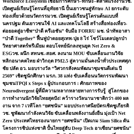
Workforce Ecosystem เชื่อมการศึกษา–ทักษะ–ตลาดแรงงาน
วช.
เปิดศูนย์เรียนรู้โดรนที่อุทัยธานี ปั้นเยาวชนสู่ทักษะ AI ยกระดับ
ท่องเที่ยวด้วยนวัตกรรม
วช. เปิดศูนย์เรียนรู้โดรนต้นแบบที่
นครปฐม ดันเยาวชนใช้ AI และเทคโนโลยี สร้างสื่อท่องเที่ยว-
ต่อยอดสู่อาชีพ
“ป่าดี ครีเอชัน” จับมือ FORRU มช. นำทัพอาสา
“ป่าดี Together” ฟื้นฟูป่าดอยสุเทพ-ปุย 8 ไร่ โชว์โมเดลปลูกป่า
วิทยาศาสตร์พรีเมียม ตอบโจทย์นักลงทุนยุค Net Zero &
ESG
วช. ผนึก สทนช.-สอศ. ลงนาม MOU ขับเคลื่อนงานวิจัย
พลิกอนาคตไทย ฝ่าวิกฤต PM2.5 สู่ความมั่นคงน้ำทั่วประเทศ
ศุภ
ชัย ปลัด อว. มอบรางวัล “วิศวกรสังคมพัฒนาชุมชนดีเด่น ปี
2569” เชิดชูนักศึกษา มรภ. 38 แห่ง ขับเคลื่อนนวัตกรรมพัฒนา
ชุมชน
TPQI x Steps x ผู้ประกอบการ : ศักยภาพของ
Neurodivergent ผู้ที่มีความหลากหลายทางการรับรู้ สู่โลกของ
การทำงาน
นักวิจัยไทยสุดปัง! คว้ารางวัลนานาชาติกว่า 400 ผล
งาน จาก 7 เวทีโลก “ยศชนัน” มอบประกาศนียบัตรเชิดชูเกียรติ
วช. ชูพัฒนากำลังคนวิจัย ขับเคลื่อนพลังงานยั่งยืน มุ่งเป้า Net
Zero ประเทศไทย
รองนายกฯ “ยศชนัน” เปิดเกม Siam Silica ดัน
โครงการชิปแห่งชาติ ปั้นไทยสู่ฮับ Deep Tech อาเซียน
“ยศชนัน”