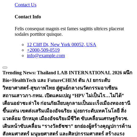
Contact Us
Contact Info
Felis consequat magnis est fames sagittis ultrices placerat
sodales porttitor quisque.
12 Cliff Dt, New York 00052, USA
+2000-509-0519
info@example.com
Trending News:
Thailand LAB INTERNATIONAL 2026 ผนึก
Bio+HealthTech และ FutureCHEM ดัน AI ยกระดับ
วิทยาศาสตร์-สุขภาพไทย สู่ศูนย์กลางนวัตกรรมอาเซียน
สถานเสาวภา-กทม. เปิดแคมเปญ “HPV ไม่เป็นไร…ไม่ได้”
เตือนอย่าชะล่าใจ ก่อนภัยเงียบลุกลามเป็นมะเร็ง
เมืองทองธานี
ขึ้นแท่น เขตส่งเสริมเมืองอัจฉริยะ มุ่งยกระดับเทคโนโลยี สิ่ง
แวดล้อม ปักหมุด เมืองอัจฉริยะมีชีวิต ขับเคลื่อนเศรษฐกิจ
วช.
เดินหน้าขับเคลื่อน “รางวัลธัชชา” ยกย่องผู้สร้างคุณูปการด้าน
สังคมศาสตร์ มนุษยศาสตร์ และศิลปกรรมศาสตร์ สร้างแรง