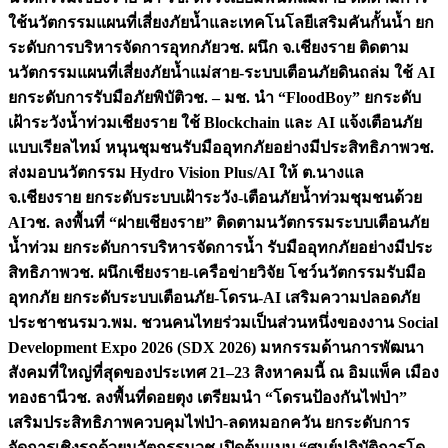
ใช้นวัตกรรมแผนที่เสี่ยงภัยน้ำและเทคโนโลยีเสริมคันกั้นน้ำ ยก
ระดับการบริหารจัดการอุทกภัย
วช. ผนึก จ.เชียงราย ติดตาม
นวัตกรรมแผนที่เสี่ยงภัยน้ำแม่สาย-ระบบเตือนภัยดินถล่ม ใช้ AI
ยกระดับการรับมือภัยพิบัติ
วช. – มช. นำ “FloodBoy” ยกระดับ
เฝ้าระวังน้ำท่วมเชียงราย ใช้ Blockchain และ AI แจ้งเตือนภัย
แบบเรียลไทม์ หนุนชุมชนรับมืออุทกภัยอย่างมีประสิทธิภาพ
วช.
ส่งมอบนวัตกรรม Hydro Vision Plus/AI ให้ ต.นางแล
จ.เชียงราย ยกระดับระบบเฝ้าระวัง-เตือนภัยน้ำท่วมชุมชนด้วย
AI
วช. ลงพื้นที่ “ฝายเชียงราย” ติดตามนวัตกรรมระบบเตือนภัย
น้ำท่วม ยกระดับการบริหารจัดการน้ำ รับมืออุทกภัยอย่างมีประ
สิทธิภาพ
วช. ผนึกเชียงราย-เครือข่ายวิจัย โชว์นวัตกรรมรับมือ
อุทกภัย ยกระดับระบบเตือนภัย-โดรน-AI เสริมความปลอดภัย
ประชาชน
รมว.พม. ชวนคนไทยร่วมเป็นส่วนหนึ่งของงาน Social
Development Expo 2026 (SDX 2026) มหกรรมด้านการพัฒนา
สังคมที่ใหญ่ที่สุดของประเทศ 21–23 สิงหาคมนี้ ณ อิมแพ็ค เมือง
ทองธานี
วช. ลงพื้นที่ดอยตุง เตรียมนำ “โดรนป้องกันไฟป่า”
เสริมประสิทธิภาพควบคุมไฟป่า-ลดหมอกควัน ยกระดับการ
จัดการเชิงรุกด้วยนวัตกรรม
วช.เปิดต้นแบบ “ศูนย์ปฏิบัติการโด