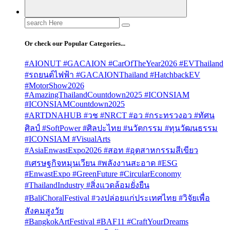
Search
for:
Or check our Popular Categories...
#AIONUT #GACAION #CarOfTheYear2026 #EVThailand
#รถยนต์ไฟฟ้า #GACAIONThailand #HatchbackEV
#MotorShow2026
#AmazingThailandCountdown2025 #ICONSIAM
#ICONSIAMCountdown2025
#ARTDNAHUB #วช #NRCT #อว #กระทรวงอว #ทัศน
ศิลป์ #SoftPower #ศิลปะไทย #นวัตกรรม #ทุนวัฒนธรรม
#ICONSIAM #VisualArts
#AsiaEnwastExpo2026 #สอท #อุตสาหกรรมสีเขียว
#เศรษฐกิจหมุนเวียน #พลังงานสะอาด #ESG
#EnwastExpo #GreenFuture #CircularEconomy
#ThailandIndustry #สิ่งแวดล้อมยั่งยืน
#BaliChoralFestival #วงปล่อยแก่ประเทศไทย #วิจัยเพื่อ
สังคมสูงวัย
#BangkokArtFestival #BAF11 #CraftYourDreams