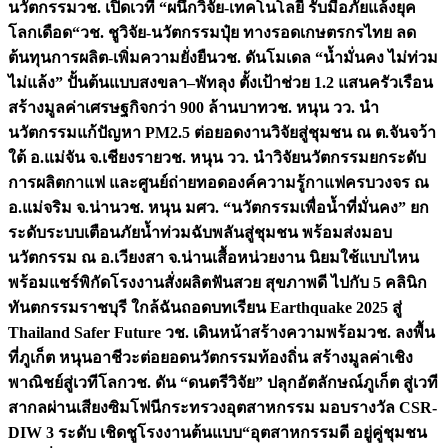
นวัตกรรม
วช. เปิดเวที “ผนึกวิจัย-เทคโนโลยี รับมือภัยแล้งยุค
โลกเดือด“
วช. ชูวิจัย-นวัตกรรมปุ๋ย ทางรอดเกษตรกรไทย ลด
ต้นทุนการผลิต-เพิ่มความยั่งยืน
วช. ดันโมเดล “น้ำมั่นคง ไม่ท่วม
ไม่แล้ง” ปั้นต้นแบบสงขลา–พัทลุง ตั้งเป้าช่วย 1.2 แสนครัวเรือน
สร้างมูลค่าเศรษฐกิจกว่า 900 ล้านบาท
วช. หนุน วว. นำ
นวัตกรรมแก้ปัญหา PM2.5 ต่อยอดงานวิจัยสู่ชุมชน ณ ต.จันจว้า
ใต้ อ.แม่จัน จ.เชียงราย
วช. หนุน วว. นำวิจัยนวัตกรรมยกระดับ
การผลิตกาแฟ และศูนย์ถ่ายทอดองค์ความรู้กาแฟครบวงจร ณ
อ.แม่จริม จ.น่าน
วช. หนุน มศว. “นวัตกรรมเพื่อน้ำที่มั่นคง” ยก
ระดับระบบเตือนภัยน้ำท่วมฉับพลันสู่ชุมชน พร้อมส่งมอบ
นวัตกรรม ณ อ.เวียงสา จ.น่าน
เสื้อหน่วยงาน นิยมใช้แบบไหน
พร้อมแชร์พิกัดโรงงานสั่งผลิต
ฟันสวย สุขภาพดี ไปกับ 5 คลินิก
ทันตกรรมราชบุรี ใกล้ฉัน
ถอดบทเรียน Earthquake 2025 สู่
Thailand Safer Future วช. เดินหน้าสร้างความพร้อม
วช. ลงพื้น
ที่ภูเก็ต หนุนอาชีวะต่อยอดนวัตกรรมท้องถิ่น สร้างมูลค่าเชิง
พาณิชย์สู่เวทีโลก
วช. ดัน “ดนตรีวิจัย” ปลุกอัตลักษณ์ภูเก็ต สู่เวที
สากลผ่านเสียงซิมโฟนี
กระทรวงอุตสาหกรรม มอบรางวัล CSR-
DIW 3 ระดับ เชิดชูโรงงานต้นแบบ“อุตสาหกรรมดี อยู่คู่ชุมชน