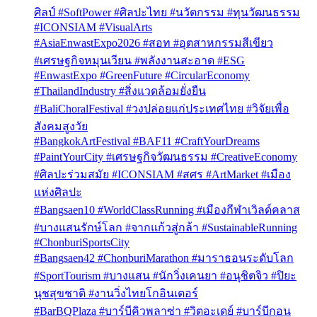
ศิลป์ #SoftPower #ศิลปะไทย #นวัตกรรม #ทุนวัฒนธรรม
#ICONSIAM #VisualArts
#AsiaEnwastExpo2026 #สอท #อุตสาหกรรมสีเขียว
#เศรษฐกิจหมุนเวียน #พลังงานสะอาด #ESG
#EnwastExpo #GreenFuture #CircularEconomy
#ThailandIndustry #สิ่งแวดล้อมยั่งยืน
#BaliChoralFestival #วงปล่อยแก่ประเทศไทย #วิจัยเพื่อ
สังคมสูงวัย
#BangkokArtFestival #BAF11 #CraftYourDreams
#PaintYourCity #เศรษฐกิจวัฒนธรรม #CreativeEconomy
#ศิลปะร่วมสมัย #ICONSIAM #สศร #ArtMarket #เมือง
แห่งศิลปะ
#Bangsaen10 #WorldClassRunning #เมืองกีฬาเวิลด์คลาส
#บางแสนรักษ์โลก #จากแก้วสู่กล้า #SustainableRunning
#ChonburiSportsCity
#Bangsaen42 #ChonburiMarathon #มาราธอนระดับโลก
#SportTourism #บางแสน #นักวิ่งเคนยา #อนุชิตจิว #ปิยะ
นุชสุขชาติ #งานวิ่งไทยโกอินเตอร์
#BarBQPlaza #บาร์บีคิวพลาซ่า #วิตอะเดย์ #บาร์บีกอน