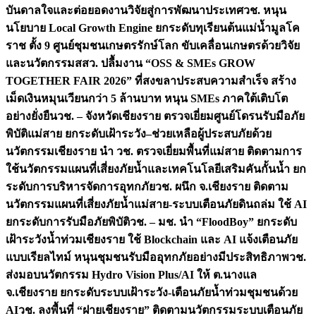
บันดาลใจและต่อยอดงานวิจัยสู่การพัฒนาประเทศ
วช. หนุน
นโยบาย Local Growth Engine ยกระดับทุเรียนต้นแม่น้ำมูลโค
ราช ตั้ง 9 ศูนย์ชุมชนเกษตรรักษ์โลก ขับเคลื่อนเกษตรด้วยวิจัย
และนวัตกรรม
สสว. ปลื้มงาน “OSS & SMEs GROW
TOGETHER FAIR 2026” ที่สงขลาประสบความสำเร็จ สร้าง
เม็ดเงินหมุนเวียนกว่า 5 ล้านบาท หนุน SMEs ภาคใต้เติบโต
อย่างยั่งยืน
วช. – จังหวัดเชียงราย ตรวจเยี่ยมศูนย์โดรนรับมือภัย
พิบัติแม่สาย ยกระดับเฝ้าระวัง–ช่วยเหลือผู้ประสบภัยด้วย
นวัตกรรม
เชียงราย นำ วช. ตรวจเยี่ยมพื้นที่แม่สาย ติดตามการ
ใช้นวัตกรรมแผนที่เสี่ยงภัยน้ำและเทคโนโลยีเสริมคันกั้นน้ำ ยก
ระดับการบริหารจัดการอุทกภัย
วช. ผนึก จ.เชียงราย ติดตาม
นวัตกรรมแผนที่เสี่ยงภัยน้ำแม่สาย-ระบบเตือนภัยดินถล่ม ใช้ AI
ยกระดับการรับมือภัยพิบัติ
วช. – มช. นำ “FloodBoy” ยกระดับ
เฝ้าระวังน้ำท่วมเชียงราย ใช้ Blockchain และ AI แจ้งเตือนภัย
แบบเรียลไทม์ หนุนชุมชนรับมืออุทกภัยอย่างมีประสิทธิภาพ
วช.
ส่งมอบนวัตกรรม Hydro Vision Plus/AI ให้ ต.นางแล
จ.เชียงราย ยกระดับระบบเฝ้าระวัง-เตือนภัยน้ำท่วมชุมชนด้วย
AI
วช. ลงพื้นที่ “ฝายเชียงราย” ติดตามนวัตกรรมระบบเตือนภัย