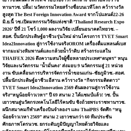
ทานฯ
วช. ปลื้ม! นวัตกรรมไทยสร้างชื่อบนเวทีโลก คว้ารางวัล
สูงสุด The Best Foreign Innovation Award จากโปแลนด์
22-26
มิ.ย.นี้ วช.เปิดมหกรรมวิจัยแห่งชาติ ‘Thailand Research Expo
2026’ ปีที่ 21 โชว์ 1,000 ผลงานวิจัย เปลี่ยนอนาคตไทย
วช. –
สอศ. ปั้นนักประดิษฐ์อาชีวะรุ่นใหม่ ผ่านโครงการ TVET Smart
Idea2Innovation สู่การใช้งานจริง
OROM เครื่องดื่มแพลนต์เบส
จากมะม่วงหิมพานต์และกล้วยน้ำว้าดิบ สร้างกระแสใน
THAIFEX 2026 ดึงความสนใจผู้ซื้อหลายประเทศ
“ดนุพร” หนุน
วิจัยและนวัตกรรม ‘น้ำมั่นคง’ ส่งมอบ 9 นวัตกรรมสู่ 21 หน่วย
งาน ขับเคลื่อนการบริหารจัดการน้ำขอนแก่น–ชัยภูมิ
วช.-สอศ.
ปลื้มนักประดิษฐ์อาชีวะอีสาน คว้ารางวัล “กิจกรรมติดดาว”
TVET Smart Idea2Innovation 2569 ดันผลงานสู่การใช้งาน
จริง
“หนูน้อยจ้าวเวหา” ปี 69 สนาม 2 ได้แชมป์แล้ว! วช. ปั้น
เยาวชนสู่นวัตกรเทคโนโลยีไร้คนขับ ชิงถ้วยพระราชทานฯ
วช.
ผนึกสมาคมกีฬาเครื่องบินจำลองฯ และ ThaiPBS จัดศึก “หนู
น้อยจ้าวเวหา 2569” สนาม 2 เยาวชนกว่า 60 ทีมประชัน
ศักยภาพโดรน
วช. ยกระดับภูมิปัญญาไทยด้วยวิจัยและ