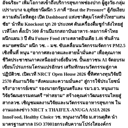
อัจฉริยะ” เพิ่มโอกาสเข้าถึงบริการสุขภาพช่องปาก ผู้สูงวัย-กลุ่ม
เปราะบาง จ.อุทัยธานี
ผนึก 5 ภาคี “Beat the Pressure” สู้ภัยเงียบ
ความดันโลหิตสูง เปิด Dashboard แห่งชาติคุมโรคทั่วไทย
“แสน
ชัย” นำทีม Knockout บุก 20 ประเทศ ดันเครื่องดื่มชูกำลังไทยสู่
เวทีโลก ตั้งเป้า 500 ล้านปีแรก
สถาบันอาหาร–หอการค้าไทย
ผนึกแผน 3 ปี ดัน Future Food เจาะตลาดอินเดีย 1.46 พันล้าน
คน
“ยศชนัน” ผนึก วช. – มช. ขับเคลื่อนนวัตกรรมจัดการ PM2.5
เชิงพื้นที่ หนุน “อากาศสะอาดและสายน้ำมั่นคง” เพื่อคุณภาพ
ชีวิตประชาชนภาคเหนืออย่างยั่งยืน
วช. ปั้นเยาวชน AI จัดอบรม
เขียนโปรแกรมโดรนแปรอักษร เสริมทักษะนวัตกรรมสู่ภาค
ปฏิบัติ
วช. เปิดเวที NRCT Open House 2026 ชี้ทิศทางทุนวิจัยปี
2570 ดันงานวิจัย “สังคมและความมั่นคง” สู่การใช้ประโยชน์
จริง
“อาจารย์เชน” รองนายกรัฐมนตรีและ รมว.อว. หนุนงาน
วิจัยวัฒนธรรมดนตรี “ท่าสยาม” สร้างคุณค่าวัฒนธรรมไทยสู่
สากล
วช. เชิญชมผลงานวิจัยและนวัตกรรมอาหารสุขภาพ ใน
งานแถลงข่าว NRCT x THAIFEX-ANUGA ASIA 2026
InnoFood, Healthy Choice
วช. หนุนงานวิจัย ม.สวนดุสิต นำ
มาตรฐานสากล ISO 37001ยกระดับความโปร่งใสองค์กร