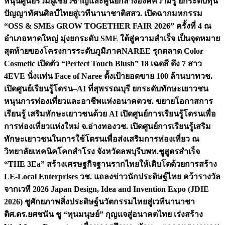
หนุนศูนย์รวมผู้เชี่ยวชาญและศูนย์กลางองค์ความรู้ ยกระดับทุน
ปัญญาทัศนศิลป์ไทยสู่เวทีนานาชาติ
สสว. เปิดฉากมหกรรม
“OSS & SMEs GROW TOGETHER FAIR 2026” ครั้งที่ 4 ณ
อำเภอหาดใหญ่ มุ่งยกระดับ SME ใต้สู่ความสำเร็จ เป็นจุดหมาย
สุดท้ายของโครงการระดับภูมิภาค
NAREE รุกตลาด Color
Cosmetic เปิดตัว “Perfect Touch Blush” 18 เฉดสี ดึง 7 สาว
4EVE นั่งแท่น Face of Naree ตั้งเป้ายอดขาย 100 ล้านบาท
วช.
เปิดศูนย์เรียนรู้โดรน–AI ที่สุพรรณบุรี ยกระดับทักษะเยาวชน
หนุนการท่องเที่ยวและอาชีพแห่งอนาคต
วช. ขยายโอกาสการ
เรียนรู้ เสริมทักษะเยาวชนด้วย AI เปิดศูนย์การเรียนรู้โดรนเพื่อ
การท่องเที่ยวแห่งใหม่ จ.อ่างทอง
วช. เปิดศูนย์การเรียนรู้เสริม
ทักษะเยาวชนในการใช้โดรนเพื่อส่งเสริมการท่องเที่ยว ณ
วิทยาลัยเทคนิคโคกสำโรง จังหวัดลพบุรี
บพท.ชูสูตรสำเร็จ
“THE 3Ea” สร้างเศรษฐกิจฐานรากไทยให้เติบโตด้วยการสร้าง
LE-Local Enterprises
วช. แถลงข่าวนักประดิษฐ์ไทย คว้ารางวัล
จากเวที 2026 Japan Design, Idea and Invention Expo (JDIE
2026) ชูศักยภาพสิ่งประดิษฐ์นวัตกรรมไทยสู่เวทีนานาชา
ติ
ศ.ดร.ยศชนัน ชู “ทุนมนุษย์” กุญแจสู่อนาคตไทย เร่งสร้าง