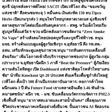
นวัตกรรม ดันสารอะมิโนจากพืชสร้างรายได้สู่ชุมชนศรีสะเกษ
ศุภจี ปลุกพลังคราฟต์ไทย! SACIT เปิดเวทีโลก ดัน “ของขวัญ
แห่งชาติ” ดึงคนชมทะลุ 5 หมื่นคน เงินสะพัด 150 ลบ.
Tipco
Herbs เปิดเกมรุกส่ง 5 สมุนไพรไทยบุกตลาดเวลเนส มุ่งชิงแชร์
ตลาดสุขภาพโตต่อเนื่อง
ทันตบุคลากร – สพฐ. หวั่นเด็กไทยเริ่ม
สูบบุหรี่ตั้งแต่วัย 9 ขวบ ผนึกพลังเยาวชนจัดงาน “Zero Smoke
No Vape” สร้างสังคมไทยปลอดบุหรี่และบุหรี่ไฟฟ้า
วช. หนุน
มจธ. สร้างต้นแบบดูแลผู้สูงวัยเชิงรุก จ.อุทัยธานี ดึง รพ.สต.-
อสม. เสริมทักษะดูแลสุขภาพ
วช.หนุน “รถทันตกรรมเคลื่อนที่
อัจฉริยะ” เพิ่มโอกาสเข้าถึงบริการสุขภาพช่องปาก ผู้สูงวัย-กลุ่ม
เปราะบาง จ.อุทัยธานี
ผนึก 5 ภาคี “Beat the Pressure” สู้ภัยเงียบ
ความดันโลหิตสูง เปิด Dashboard แห่งชาติคุมโรคทั่วไทย
“แสน
ชัย” นำทีม Knockout บุก 20 ประเทศ ดันเครื่องดื่มชูกำลังไทยสู่
เวทีโลก ตั้งเป้า 500 ล้านปีแรก
สถาบันอาหาร–หอการค้าไทย
ผนึกแผน 3 ปี ดัน Future Food เจาะตลาดอินเดีย 1.46 พันล้าน
คน
“ยศชนัน” ผนึก วช. – มช. ขับเคลื่อนนวัตกรรมจัดการ PM2.5
เชิงพื้นที่ หนุน “อากาศสะอาดและสายน้ำมั่นคง” เพื่อคุณภาพ
ชีวิตประชาชนภาคเหนืออย่างยั่งยืน
วช. ปั้นเยาวชน AI จัดอบรม