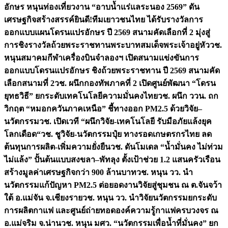
อักษร หนุนท่องเที่ยวงาน “อาบน้ำแร่แลระนอง 2569” ดัน
เศรษฐกิจสร้างสรรค์
ยินดี!ทีมเยาวชนไทย ได้รับรางวัลการ
ออกแบบแผนโดรนแปรอักษร ปี 2569 สนามคัดเลือกที่ 2 มุ่งสู่
การชิงรางวัลถ้วยพระราชทานพระบาทสมเด็จพระเจ้าอยู่หัว
วช.
หนุนสมาคมกีฬาเครื่องบินจำลองฯ เปิดสนามแข่งขันการ
ออกแบบโดรนแปรอักษร ชิงถ้วยพระราชทาน ปี 2569 สนามคัด
เลือกสนามที่ 2
วช. ผนึกกองทัพภาคที่ 2 เปิดศูนย์พัฒนา “โดรน
ยุทธวิธี” ยกระดับเทคโนโลยีความมั่นคงไทย
วช. ผนึก ววน. ถก
วิกฤต “หมอกควันภาคเหนือ” ชี้ทางออก PM2.5 ด้วยวิจัย–
นวัตกรรม
วช. เปิดเวที “ผนึกวิจัย-เทคโนโลยี รับมือภัยแล้งยุค
โลกเดือด“
วช. ชูวิจัย-นวัตกรรมปุ๋ย ทางรอดเกษตรกรไทย ลด
ต้นทุนการผลิต-เพิ่มความยั่งยืน
วช. ดันโมเดล “น้ำมั่นคง ไม่ท่วม
ไม่แล้ง” ปั้นต้นแบบสงขลา–พัทลุง ตั้งเป้าช่วย 1.2 แสนครัวเรือน
สร้างมูลค่าเศรษฐกิจกว่า 900 ล้านบาท
วช. หนุน วว. นำ
นวัตกรรมแก้ปัญหา PM2.5 ต่อยอดงานวิจัยสู่ชุมชน ณ ต.จันจว้า
ใต้ อ.แม่จัน จ.เชียงราย
วช. หนุน วว. นำวิจัยนวัตกรรมยกระดับ
การผลิตกาแฟ และศูนย์ถ่ายทอดองค์ความรู้กาแฟครบวงจร ณ
อ.แม่จริม จ.น่าน
วช. หนุน มศว. “นวัตกรรมเพื่อน้ำที่มั่นคง” ยก