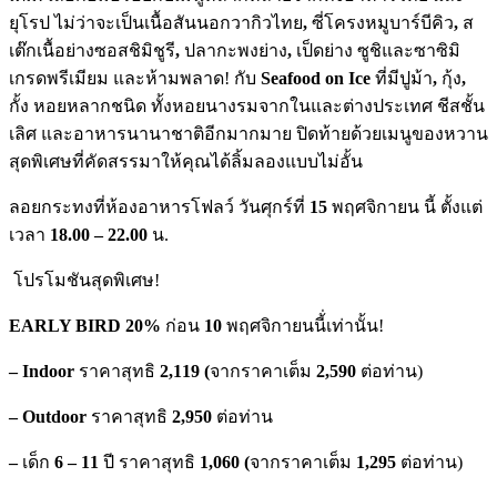
ยุโรป ไม่ว่าจะเป็นเนื้อสันนอกวากิวไทย
,
ซี่โครงหมูบาร์บีคิว
,
ส
เต๊กเนื้อย่างซอสชิมิชูรี
,
ปลากะพงย่าง
,
เป็ดย่าง ซูชิและซาซิมิ
เกรดพรีเมียม และห้ามพลาด! กับ
Seafood on Ice
ที่มีปูม้า
,
กุ้ง
,
กั้ง หอยหลากชนิด ทั้งหอยนางรมจากในและต่างประเทศ ชีสชั้น
เลิศ และอาหารนานาชาติอีกมากมาย ปิดท้ายด้วยเมนูของหวาน
สุดพิเศษที่คัดสรรมาให้คุณได้ลิ้มลองแบบไม่อั้น
ลอยกระทงที่ห้องอาหารโฟลว์ วันศุกร์ที่
15
พฤศจิกายน นี้ ตั้งแต่
เวลา
18.00 – 22.00
น.
โปรโมชันสุดพิเศษ!
EARLY BIRD 20%
ก่อน
10
พฤศจิกายนนี้่เท่านั้น!
– Indoor
ราคาสุทธิ
2,119 (
จากราคาเต็ม
2,590
ต่อท่าน)
– Outdoor
ราคาสุทธิ
2,950
ต่อท่าน
–
เด็ก
6 – 11
ปี ราคาสุทธิ
1,060 (
จากราคาเต็ม
1,295
ต่อท่าน)