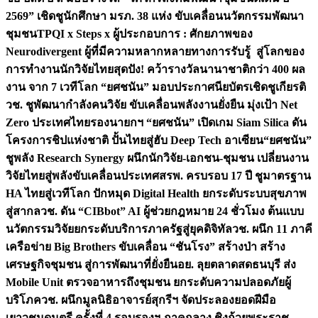
2569” เชิดชูนักศึกษา มรภ. 38 แห่ง ขับเคลื่อนนวัตกรรมพัฒนา
ชุมชน
TPQI x Steps x ผู้ประกอบการ : ศักยภาพของ
Neurodivergent ผู้ที่มีความหลากหลายทางการรับรู้ สู่โลกของ
การทำงาน
นักวิจัยไทยสุดปัง! คว้ารางวัลนานาชาติกว่า 400 ผล
งาน จาก 7 เวทีโลก “ยศชนัน” มอบประกาศนียบัตรเชิดชูเกียรติ
วช. ชูพัฒนากำลังคนวิจัย ขับเคลื่อนพลังงานยั่งยืน มุ่งเป้า Net
Zero ประเทศไทย
รองนายกฯ “ยศชนัน” เปิดเกม Siam Silica ดัน
โครงการชิปแห่งชาติ ปั้นไทยสู่ฮับ Deep Tech อาเซียน
“ยศชนัน”
ชูพลัง Research Synergy ผนึกนักวิจัย-เอกชน-ชุมชน เปลี่ยนงาน
วิจัยไทยสู่พลังขับเคลื่อนประเทศ
สรพ. ครบรอบ 17 ปี ชูมาตรฐาน
HA ไทยสู่เวทีโลก ปักหมุด Digital Health ยกระดับระบบสุขภาพ
สู่สากล
วช. ดัน “CIBbot” AI ผู้ช่วยกฎหมาย 24 ชั่วโมง ต้นแบบ
นวัตกรรมวิจัยยกระดับบริการภาครัฐสู่ยุคดิจิทัล
วช. ผนึก 11 ภาคี
เครือข่าย Big Brothers ขับเคลื่อน “ชันโรง” สร้างป่า สร้าง
เศรษฐกิจชุมชน สู่การพัฒนาที่ยั่งยืน
อย. ลุยตลาดสดธนบุรี ส่ง
Mobile Unit ตรวจอาหารถึงชุมชน ยกระดับความปลอดภัยผู้
บริโภค
วช. ผนึกมูลนิธิอาจารย์สุกรีฯ จัดประลองยอดฝีมือ
เยาวชนดนตรี ครั้งที่ 4 รอบรองฯ ภาคกลาง ชิงถ้วยพระราช