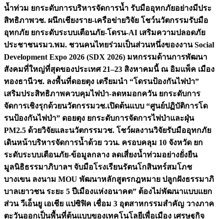
น้ำท่วม ยกระดับการบริหารจัดการน้ำ รับมืออุทกภัยอย่างมีประ
สิทธิภาพ
วช. ผนึกเชียงราย-เครือข่ายวิจัย โชว์นวัตกรรมรับมือ
อุทกภัย ยกระดับระบบเตือนภัย-โดรน-AI เสริมความปลอดภัย
ประชาชน
รมว.พม. ชวนคนไทยร่วมเป็นส่วนหนึ่งของงาน Social
Development Expo 2026 (SDX 2026) มหกรรมด้านการพัฒนา
สังคมที่ใหญ่ที่สุดของประเทศ 21–23 สิงหาคมนี้ ณ อิมแพ็ค เมือง
ทองธานี
วช. ลงพื้นที่ดอยตุง เตรียมนำ “โดรนป้องกันไฟป่า”
เสริมประสิทธิภาพควบคุมไฟป่า-ลดหมอกควัน ยกระดับการ
จัดการเชิงรุกด้วยนวัตกรรม
วช.เปิดต้นแบบ “ศูนย์ปฏิบัติการโด
รนป้องกันไฟป่า” ดอยตุง ยกระดับการจัดการไฟป่าและฝุ่น
PM2.5 ด้วยวิจัยและนวัตกรรม
วช. โชว์ผลงานวิจัยรับมืออุทกภัย
เดินหน้าบริหารจัดการน้ำด้วย ววน. ครอบคลุม 10 จังหวัด ยก
ระดับระบบเตือนภัย-ข้อมูลกลาง ลดเสี่ยงน้ำท่วมอย่างยั่งยืน
มูลนิธิธรรมาภิบาลฯ จับมือโรงเรียนรัตนโกสินทร์สมโภช
บางเขน ลงนาม MOU พัฒนาหลักสูตรกฎหมาย ปลูกฝังธรรมาภิ
บาลเยาวชน ระยะ 5 ปี
เมืองแห่งอนาคต” ต้องไม่พัฒนาแบบแยก
ส่วน วีเอ็นยู เอเชีย แปซิฟิค เชื่อม 3 อุตสาหกรรมสำคัญ วางภาค
ตะวันออกเป็นพื้นที่ต้นแบบของเทคโนโลยีเพื่อเมือง เศรษฐกิจ