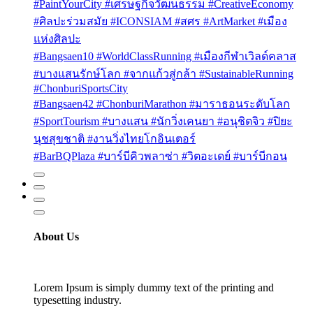
#PaintYourCity #เศรษฐกิจวัฒนธรรม #CreativeEconomy
#ศิลปะร่วมสมัย #ICONSIAM #สศร #ArtMarket #เมือง
แห่งศิลปะ
#Bangsaen10 #WorldClassRunning #เมืองกีฬาเวิลด์คลาส
#บางแสนรักษ์โลก #จากแก้วสู่กล้า #SustainableRunning
#ChonburiSportsCity
#Bangsaen42 #ChonburiMarathon #มาราธอนระดับโลก
#SportTourism #บางแสน #นักวิ่งเคนยา #อนุชิตจิว #ปิยะ
นุชสุขชาติ #งานวิ่งไทยโกอินเตอร์
#BarBQPlaza #บาร์บีคิวพลาซ่า #วิตอะเดย์ #บาร์บีกอน
About Us
Lorem Ipsum is simply dummy text of the printing and
typesetting industry.