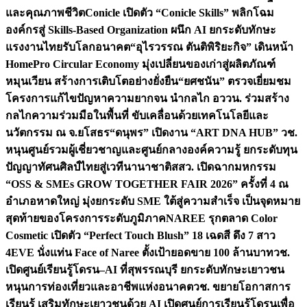
และคุณภาพชีวิต
Conicle เปิดตัว “Conicle Skills” พลิกโฉม
องค์กรสู่ Skills-Based Organization ผนึก AI ยกระดับทักษะ
แรงงานไทยรับโลกอนาคต
“อุไรวรรณ ตันติพิริยะกิจ” เดินหน้า
HomePro Circular Economy มุ่งเปลี่ยนของเก่าสู่ผลิตภัณฑ์
หมุนเวียน สร้างการเติบโตอย่างยั่งยืน
“ยศชนัน” ตรวจเยี่ยมชม
โครงการแก้ไขปัญหาความยากจน นำกลไก อววน. ร่วมสร้าง
กลไกความร่วมมือในพื้นที่ ขับเคลื่อนด้วยเทคโนโลยีและ
นวัตกรรม ณ จ.ยโสธร
“ดนุพร” เปิดงาน “ART DNA HUB” วช.
หนุนศูนย์รวมผู้เชี่ยวชาญและศูนย์กลางองค์ความรู้ ยกระดับทุน
ปัญญาทัศนศิลป์ไทยสู่เวทีนานาชาติ
สสว. เปิดฉากมหกรรม
“OSS & SMEs GROW TOGETHER FAIR 2026” ครั้งที่ 4 ณ
อำเภอหาดใหญ่ มุ่งยกระดับ SME ใต้สู่ความสำเร็จ เป็นจุดหมาย
สุดท้ายของโครงการระดับภูมิภาค
NAREE รุกตลาด Color
Cosmetic เปิดตัว “Perfect Touch Blush” 18 เฉดสี ดึง 7 สาว
4EVE นั่งแท่น Face of Naree ตั้งเป้ายอดขาย 100 ล้านบาท
วช.
เปิดศูนย์เรียนรู้โดรน–AI ที่สุพรรณบุรี ยกระดับทักษะเยาวชน
หนุนการท่องเที่ยวและอาชีพแห่งอนาคต
วช. ขยายโอกาสการ
เรียนรู้ เสริมทักษะเยาวชนด้วย AI เปิดศูนย์การเรียนรู้โดรนเพื่อ