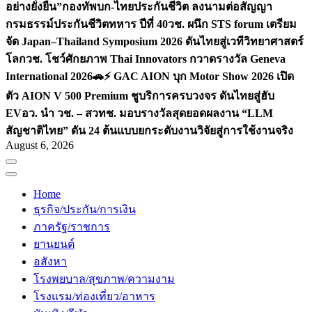
อย่างยั่งยืน”
กองทัพบก-ไทยประกันชีวิต ลงนามต่อสัญญา
กรมธรรม์ประกันชีวิตทหาร ปีที่ 40
วช. ผนึก STS forum เตรียม
จัด Japan–Thailand Symposium 2026 ดันไทยสู่เวทีวิทยาศาสตร์
โลก
วช. โชว์ศักยภาพ Thai Innovators กวาดรางวัล Geneva
International 2026
🚗⚡️ GAC AION บุก Motor Show 2026 เปิด
ตัว AION V 500 Premium ชูบริการครบวงจร ดันไทยสู่ฮับ
EV
อว. นำ วช. – สวทช. มอบรางวัลสุดยอดผลงาน “LLM
สัญชาติไทย” ดัน 24 ต้นแบบยกระดับงานวิจัยสู่การใช้งานจริง
August 6, 2026
Home
ธุรกิจ/ประกัน/การเงิน
ภาครัฐ/ราชการ
ยานยนต์
อสังหา
โรงพยบาล/สุขภาพ/ความงาม
โรงแรม/ท่องเที่ยว/อาหาร