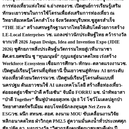
การท่องเที่ยวแห่งใหม่ จ.อ่างทอง
วช. เปิดศูนย์การเรียนรู้เสริม
ทักษะเยาวชนในการใช้โดรนเพื่อส่งเสริมการท่องเที่ยว ณ
วิทยาลัยเทคนิคโคกสำโรง จังหวัดลพบุรี
บพท.ชูสูตรสำเร็จ
“THE 3Ea” สร้างเศรษฐกิจฐานรากไทยให้เติบโตด้วยการสร้าง
LE-Local Enterprises
วช. แถลงข่าวนักประดิษฐ์ไทย คว้ารางวัล
จากเวที 2026 Japan Design, Idea and Invention Expo (JDIE
2026) ชูศักยภาพสิ่งประดิษฐ์นวัตกรรมไทยสู่เวทีนานาชา
ติ
ศ.ดร.ยศชนัน ชู “ทุนมนุษย์” กุญแจสู่อนาคตไทย เร่งสร้าง
Workforce Ecosystem เชื่อมการศึกษา–ทักษะ–ตลาดแรงงาน
วช.
เปิดศูนย์เรียนรู้โดรนที่อุทัยธานี ปั้นเยาวชนสู่ทักษะ AI ยกระดับ
ท่องเที่ยวด้วยนวัตกรรม
วช. เปิดศูนย์เรียนรู้โดรนต้นแบบที่
นครปฐม ดันเยาวชนใช้ AI และเทคโนโลยี สร้างสื่อท่องเที่ยว-
ต่อยอดสู่อาชีพ
“ป่าดี ครีเอชัน” จับมือ FORRU มช. นำทัพอาสา
“ป่าดี Together” ฟื้นฟูป่าดอยสุเทพ-ปุย 8 ไร่ โชว์โมเดลปลูกป่า
วิทยาศาสตร์พรีเมียม ตอบโจทย์นักลงทุนยุค Net Zero &
ESG
วช. ผนึก สทนช.-สอศ. ลงนาม MOU ขับเคลื่อนงานวิจัย
พลิกอนาคตไทย ฝ่าวิกฤต PM2.5 สู่ความมั่นคงน้ำทั่วประเทศ
ศุภ
ชัย ปลัด อว. มอบรางวัล “วิศวกรสังคมพัฒนาชุมชนดีเด่น ปี