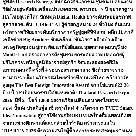
ชูพลัง Research Synergy ผนึกนักวิจัย-เอกชน-ชุมชน เปลี่ยนงาน
วิจัยไทยสู่พลังขับเคลื่อนประเทศ
สรพ. ครบรอบ 17 ปี ชูมาตรฐาน
HA ไทยสู่เวทีโลก ปักหมุด Digital Health ยกระดับระบบสุขภาพ
สู่สากล
วช. ดัน “CIBbot” AI ผู้ช่วยกฎหมาย 24 ชั่วโมง ต้นแบบ
นวัตกรรมวิจัยยกระดับบริการภาครัฐสู่ยุคดิจิทัล
วช. ผนึก 11 ภาคี
เครือข่าย Big Brothers ขับเคลื่อน “ชันโรง” สร้างป่า สร้าง
เศรษฐกิจชุมชน สู่การพัฒนาที่ยั่งยืน
อย. ลุยตลาดสดธนบุรี ส่ง
Mobile Unit ตรวจอาหารถึงชุมชน ยกระดับความปลอดภัยผู้
บริโภค
วช. ผนึกมูลนิธิอาจารย์สุกรีฯ จัดประลองยอดฝีมือ
เยาวชนดนตรี ครั้งที่ 4 รอบรองฯ ภาคกลาง ชิงถ้วยพระราช
ทานฯ
วช. ปลื้ม! นวัตกรรมไทยสร้างชื่อบนเวทีโลก คว้ารางวัล
สูงสุด The Best Foreign Innovation Award จากโปแลนด์
22-26
มิ.ย.นี้ วช.เปิดมหกรรมวิจัยแห่งชาติ ‘Thailand Research Expo
2026’ ปีที่ 21 โชว์ 1,000 ผลงานวิจัย เปลี่ยนอนาคตไทย
วช. –
สอศ. ปั้นนักประดิษฐ์อาชีวะรุ่นใหม่ ผ่านโครงการ TVET Smart
Idea2Innovation สู่การใช้งานจริง
OROM เครื่องดื่มแพลนต์เบส
จากมะม่วงหิมพานต์และกล้วยน้ำว้าดิบ สร้างกระแสใน
THAIFEX 2026 ดึงความสนใจผู้ซื้อหลายประเทศ
“ดนุพร” หนุน