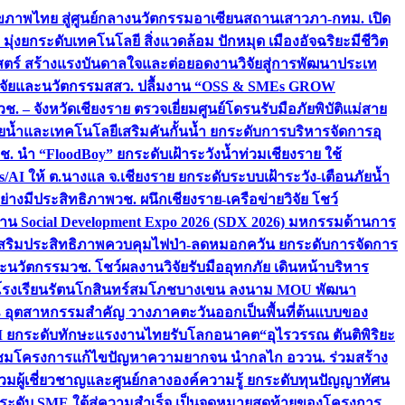
ภาพไทย สู่ศูนย์กลางนวัตกรรมอาเซียน
สถานเสาวภา-กทม. เปิด
 มุ่งยกระดับเทคโนโลยี สิ่งแวดล้อม ปักหมุด เมืองอัจฉริยะมีชีวิต
าสตร์ สร้างแรงบันดาลใจและต่อยอดงานวิจัยสู่การพัฒนาประเท
วิจัยและนวัตกรรม
สสว. ปลื้มงาน “OSS & SMEs GROW
วช. – จังหวัดเชียงราย ตรวจเยี่ยมศูนย์โดรนรับมือภัยพิบัติแม่สาย
ภัยน้ำและเทคโนโลยีเสริมคันกั้นน้ำ ยกระดับการบริหารจัดการอุ
ช. นำ “FloodBoy” ยกระดับเฝ้าระวังน้ำท่วมเชียงราย ใช้
/AI ให้ ต.นางแล จ.เชียงราย ยกระดับระบบเฝ้าระวัง-เตือนภัยน้ำ
ย่างมีประสิทธิภาพ
วช. ผนึกเชียงราย-เครือข่ายวิจัย โชว์
าน Social Development Expo 2026 (SDX 2026) มหกรรมด้านการ
า” เสริมประสิทธิภาพควบคุมไฟป่า-ลดหมอกควัน ยกระดับการจัดการ
และนวัตกรรม
วช. โชว์ผลงานวิจัยรับมืออุทกภัย เดินหน้าบริหาร
ือโรงเรียนรัตนโกสินทร์สมโภชบางเขน ลงนาม MOU พัฒนา
อม 3 อุตสาหกรรมสำคัญ วางภาคตะวันออกเป็นพื้นที่ต้นแบบของ
ผนึก AI ยกระดับทักษะแรงงานไทยรับโลกอนาคต
“อุไรวรรณ ตันติพิริยะ
มชมโครงการแก้ไขปัญหาความยากจน นำกลไก อววน. ร่วมสร้าง
มผู้เชี่ยวชาญและศูนย์กลางองค์ความรู้ ยกระดับทุนปัญญาทัศน
ดับ SME ใต้สู่ความสำเร็จ เป็นจุดหมายสุดท้ายของโครงการ