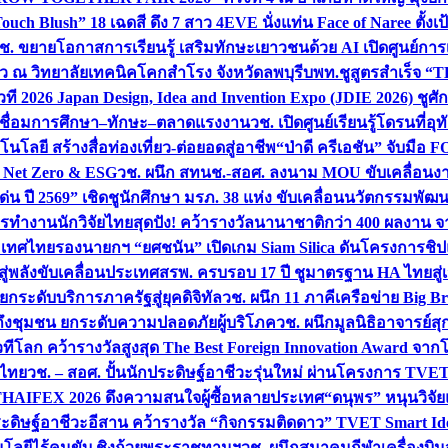
uch Blush” 18 เฉดสี ดึง 7 สาว 4EVE นั่งแท่น Face of Naree ตั้ง
ช. ขยายโอกาสการเรียนรู้ เสริมทักษะเยาวชนด้วย AI เปิดศูนย์การเร
่ยว ณ วิทยาลัยเทคนิคโคกสำโรง จังหวัดลพบุรี
บพท.ชูสูตรสำเร็จ “
ที 2026 Japan Design, Idea and Invention Expo (JDIE 2026) ชูศ
m เชื่อมการศึกษา–ทักษะ–ตลาดแรงงาน
วช. เปิดศูนย์เรียนรู้โดรนที่
โลยี สร้างสื่อท่องเที่ยว-ต่อยอดสู่อาชีพ
“ป่าดี ครีเอชัน” จับมือ 
ค Net Zero & ESG
วช. ผนึก สทนช.-สอศ. ลงนาม MOU ขับเคลื่อนงาน
่น ปี 2569” เชิดชูนักศึกษา มรภ. 38 แห่ง ขับเคลื่อนนวัตกรรมพั
การทำงาน
นักวิจัยไทยสุดปัง! คว้ารางวัลนานาชาติกว่า 400 ผลงาน 
ระเทศไทย
รองนายกฯ “ยศชนัน” เปิดเกม Siam Silica ดันโครงการชิปแห
สู่พลังขับเคลื่อนประเทศ
สรพ. ครบรอบ 17 ปี ชูมาตรฐาน HA ไทยสู่เ
กระดับบริการภาครัฐสู่ยุคดิจิทัล
วช. ผนึก 11 ภาคีเครือข่าย Big Br
ถึงชุมชน ยกระดับความปลอดภัยผู้บริโภค
วช. ผนึกมูลนิธิอาจารย์ส
วทีโลก คว้ารางวัลสูงสุด The Best Foreign Innovation Award จา
ตไทย
วช. – สอศ. ปั้นนักประดิษฐ์อาชีวะรุ่นใหม่ ผ่านโครงการ TVET
THAIFEX 2026 ดึงความสนใจผู้ซื้อหลายประเทศ
“ดนุพร” หนุนวิจัย
ระดิษฐ์อาชีวะอีสาน คว้ารางวัล “กิจกรรมติดดาว” TVET Smart Ide
คโนโลยีไร้คนขับ ชิงถ้วยพระราชทานฯ
วช. ผนึกสมาคมกีฬาเครื่องบิน