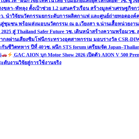
 เปิดเวที “ผนึกวิจัย-เทคโนโลยี รับมือภัยแล้งยุคโลกเดือด“
วช. ชูวิ
สงขลา–พัทลุง ตั้งเป้าช่วย 1.2 แสนครัวเรือน สร้างมูลค่าเศรษฐกิจก
วว. นำวิจัยนวัตกรรมยกระดับการผลิตกาแฟ และศูนย์ถ่ายทอดองค์
ันสู่ชุมชน พร้อมส่งมอบนวัตกรรม ณ อ.เวียงสา จ.น่าน
เสื้อหน่วยงา
025 สู่ Thailand Safer Future วช. เดินหน้าสร้างความพร้อม
วช. ล
ีสากลผ่านเสียงซิมโฟนี
กระทรวงอุตสาหกรรม มอบรางวัล CSR-DIW 3 
นชีวิตทหาร ปีที่ 40
วช. ผนึก STS forum เตรียมจัด Japan–Thaila
6
GAC AION บุก Motor Show 2026 เปิดตัว AION V 500 Prem
ับงานวิจัยสู่การใช้งานจริง