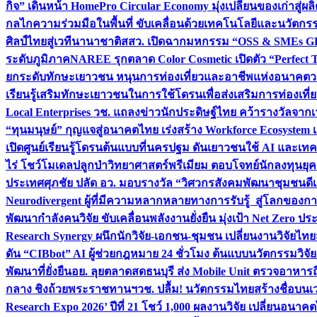
กิจ” เดินหน้า HomePro Circular Economy มุ่งเปลี่ยนของเก่าสู่ผล
กลไกความร่วมมือในพื้นที่ ขับเคลื่อนด้วยเทคโนโลยีและนวัตก
ศิลป์ไทยสู่เวทีนานาชาติ
สสว. เปิดฉากมหกรรม “OSS & SMEs GRO
ระดับภูมิภาค
NAREE รุกตลาด Color Cosmetic เปิดตัว “Perfect To
ยกระดับทักษะเยาวชน หนุนการท่องเที่ยวและอาชีพแห่งอนาคต
ว
เรียนรู้เสริมทักษะเยาวชนในการใช้โดรนเพื่อส่งเสริมการท่องเที
Local Enterprises
วช. แถลงข่าวนักประดิษฐ์ไทย คว้ารางวัลจากเว
“ทุนมนุษย์” กุญแจสู่อนาคตไทย เร่งสร้าง Workforce Ecosyste
เปิดศูนย์เรียนรู้โดรนต้นแบบที่นครปฐม ดันเยาวชนใช้ AI และเทคโน
ไร่ โชว์โมเดลปลูกป่าวิทยาศาสตร์พรีเมียม ตอบโจทย์นักลงทุนยุ
ประเทศ
ศุภชัย ปลัด อว. มอบรางวัล “วิศวกรสังคมพัฒนาชุมชนดีเด
Neurodivergent ผู้ที่มีความหลากหลายทางการรับรู้ สู่โลกของ
พัฒนากำลังคนวิจัย ขับเคลื่อนพลังงานยั่งยืน มุ่งเป้า Net Zero ป
Research Synergy ผนึกนักวิจัย-เอกชน-ชุมชน เปลี่ยนงานวิจัยไทย
ดัน “CIBbot” AI ผู้ช่วยกฎหมาย 24 ชั่วโมง ต้นแบบนวัตกรรมวิจัยย
พัฒนาที่ยั่งยืน
อย. ลุยตลาดสดธนบุรี ส่ง Mobile Unit ตรวจอาหาร
กลาง ชิงถ้วยพระราชทานฯ
วช. ปลื้ม! นวัตกรรมไทยสร้างชื่อบนเ
Research Expo 2026’ ปีที่ 21 โชว์ 1,000 ผลงานวิจัย เปลี่ยนอนาค