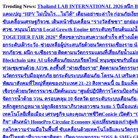
Skip
Trending News:
Thailand LAB INTERNATIONAL 2026 ผนึก Bio
to
แคมเปญ “HPV ไม่เป็นไร…ไม่ได้” เตือนอย่าชะล่าใจ ก่อนภัยเงีย
content
ขับเคลื่อนเศรษฐกิจ
วช. เดินหน้าขับเคลื่อน “รางวัลธัชชา” ยกย
ศ
วช. หนุนนโยบาย Local Growth Engine ยกระดับทุเรียนต้นแม่น้
TOGETHER FAIR 2026” ที่สงขลาประสบความสำเร็จ สร้างเม็ดเงิน
ยกระดับเฝ้าระวัง–ช่วยเหลือผู้ประสบภัยด้วยนวัตกรรม
เชียงราย น
ทกภัย
วช. ผนึก จ.เชียงราย ติดตามนวัตกรรมแผนที่เสี่ยงภัยน้ำแม่
Blockchain และ AI แจ้งเตือนภัยแบบเรียลไทม์ หนุนชุมชนรับมือ
ท่วมชุมชนด้วย AI
วช. ลงพื้นที่ “ฝายเชียงราย” ติดตามนวัตกรรม
นวัตกรรมรับมืออุทกภัย ยกระดับระบบเตือนภัย-โดรน-AI เสริ
พัฒนาสังคมที่ใหญ่ที่สุดของประเทศ 21–23 สิงหาคมนี้ ณ อิมแพ็ค
เชิงรุกด้วยนวัตกรรม
วช.เปิดต้นแบบ “ศูนย์ปฏิบัติการโดรนป้องกั
จัดการน้ำด้วย ววน. ครอบคลุม 10 จังหวัด ยกระดับระบบเตือนภัย-ข้
หลักสูตรกฎหมาย ปลูกฝังธรรมาภิบาลเยาวชน ระยะ 5 ปี
เมืองแห่
เทคโนโลยีเพื่อเมือง เศรษฐกิจ และคุณภาพชีวิต
Conicle เปิดตัว 
กิจ” เดินหน้า HomePro Circular Economy มุ่งเปลี่ยนของเก่าสู่ผล
กลไกความร่วมมือในพื้นที่ ขับเคลื่อนด้วยเทคโนโลยีและนวัตก
ศิลป์ไทยสู่เวทีนานาชาติ
สสว. เปิดฉากมหกรรม “OSS & SMEs GRO