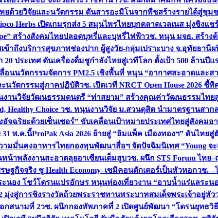
ทยด้วยวิจัยและนวัตกรรม ดันสารอะมิโนจากพืชสร้างรายได้สู่ชุม
ipco Herbs เปิดเกมรุกส่ง 5 สมุนไพรไทยบุกตลาดเวลเนส มุ่งชิงแช
ape” สร้างสังคมไทยปลอดบุหรี่และบุหรี่ไฟฟ้า
วช. หนุน มจธ. สร้างต้
ข้าถึงบริการสุขภาพช่องปาก ผู้สูงวัย-กลุ่มเปราะบาง จ.อุทัยธานี
ผน
20 ประเทศ ดันเครื่องดื่มชูกำลังไทยสู่เวทีโลก ตั้งเป้า 500 ล้านปีแ
คลื่อนนวัตกรรมจัดการ PM2.5 เชิงพื้นที่ หนุน “อากาศสะอาดและสา
นวัตกรรมสู่ภาคปฏิบัติ
วช. เปิดเวที NRCT Open House 2026 ชี้ทิ
นงานวิจัยวัฒนธรรมดนตรี “ท่าสยาม” สร้างคุณค่าวัฒนธรรมไทยส
 Healthy Choice
วช. หนุนงานวิจัย ม.สวนดุสิต นำมาตรฐานสาก
งอัจฉริยะด้วยเซ็นเซอร์” ขับเคลื่อนเป้าหมายประเทศไทยสู่สังคมอ
 31 พ.ค.นี้
ProPak Asia 2026 ย้ายสู่ “อิมแพ็ค เมืองทองฯ” ดันไทยสู
ู่ความมั่นคงอาหารไทย
กองทุนพัฒนาสื่อฯ จัดปัจฉิมนิเทศ “Young จะ
หน้าพลังงานสะอาดลุยอาเซียนเต็มสูบ
วช. ผนึก STS Forum ไทย–ญี่
่เศรษฐกิจจริง ชู Health Economy–เซมิคอนดักเตอร์เป็นหัวหอก
วช. –
อระนอง โชว์โดรนแปรอักษร หนุนท่องเที่ยวงาน “อาบน้ำแร่แลระนอ
มุ่งสู่การชิงรางวัลถ้วยพระราชทานพระบาทสมเด็จพระเจ้าอยู่หัว
อกสนามที่ 2
วช. ผนึกกองทัพภาคที่ 2 เปิดศูนย์พัฒนา “โดรนยุทธว