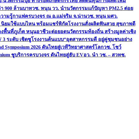
จัย-นวัตกรรมปุ๋ย ทางรอดเกษตรกรไทย ลดต้นทุนการผลิต-เพิ่ม
ว่า 900 ล้านบาท
วช. หนุน วว. นำนวัตกรรมแก้ปัญหา PM2.5 ต่อย
ความรู้กาแฟครบวงจร ณ อ.แม่จริม จ.น่าน
วช. หนุน มศว.
น นิยมใช้แบบไหน พร้อมแชร์พิกัดโรงงานสั่งผลิต
ฟันสวย สุขภาพดี
งพื้นที่ภูเก็ต หนุนอาชีวะต่อยอดนวัตกรรมท้องถิ่น สร้างมูลค่าเชิง
ระดับ เชิดชูโรงงานต้นแบบ“อุตสาหกรรมดี อยู่คู่ชุมชนอย่าง
nd Symposium 2026 ดันไทยสู่เวทีวิทยาศาสตร์โลก
วช. โชว์
ium ชูบริการครบวงจร ดันไทยสู่ฮับ EV
อว. นำ วช. – สวทช.