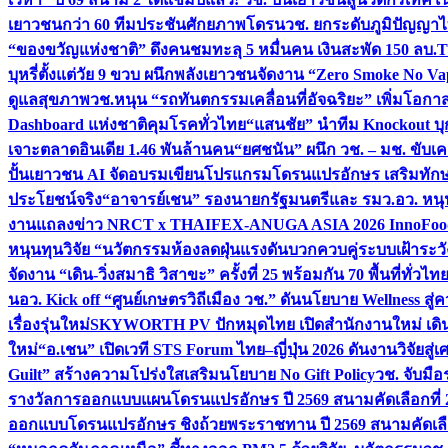
เยาวชนกว่า 60 ทีมประชันศักยภาพโดรน
วช. ยกระดับภูมิปัญญาไ
“ของขวัญแห่งชาติ” ดึงคนชมทะลุ 5 หมื่นคน เงินสะพัด 150 ลบ.
T
บุหรี่ตั้งแต่วัย 9 ขวบ ผนึกพลังเยาวชนจัดงาน “Zero Smoke No V
ดูแลสุขภาพ
วช.หนุน “รถทันตกรรมเคลื่อนที่อัจฉริยะ” เพิ่มโอกาสเ
Dashboard แห่งชาติคุมโรคทั่วไทย
“แสนชัย” นำทีม Knockout บุก 
เจาะตลาดอินเดีย 1.46 พันล้านคน
“ยศชนัน” ผนึก วช. – มช. ขับเ
ปั้นเยาวชน AI จัดอบรมเขียนโปรแกรมโดรนแปรอักษร เสริมทักษะ
ประโยชน์จริง
“อาจารย์เชน” รองนายกรัฐมนตรีและ รมว.อว. หนุ
งานแถลงข่าว NRCT x THAIFEX-ANUGA ASIA 2026 InnoFood,
หนุนทุนวิจัย “นวัตกรรมห้องลดฝุ่นแรงดันบวกควบคู่ระบบเฝ้าระวั
จัดงาน “เดิน-วิ่งสมาธิ วิสาขะ” ครั้งที่ 25 พร้อมกัน 70 พื้นที่ทั่วไทย
น
อว. Kick off “ศูนย์เกษตรวิถีเมือง วช.” ดันนโยบาย Wellness ส
เรื่องรุ่นใหม่
SKYWORTH PV ปักหมุดไทย เปิดสำนักงานใหม่ เดิน
ใหม่
“อ.เชน” เปิดเวที STS Forum ไทย–ญี่ปุ่น 2026 ดันงานวิจัยสู
Guilt” สร้างความโปร่งใสเสริมนโยบาย No Gift Policy
วช. จับมื
รางวัลการออกแบบแผนโดรนแปรอักษร ปี 2569 สนามคัดเลือกที่ 2 
ออกแบบโดรนแปรอักษร ชิงถ้วยพระราชทาน ปี 2569 สนามคัดเลื