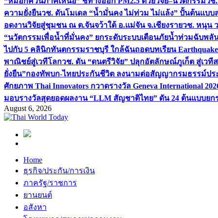
“หมอกควันภาคเหนือ” ชี้ทางออก PM2.5 ด้วยวิจัย–นวัตกรรม
วช.
ความยั่งยืน
วช. ดันโมเดล “น้ำมั่นคง ไม่ท่วม ไม่แล้ง” ปั้นต้นแบบ
อดงานวิจัยสู่ชุมชน ณ ต.จันจว้าใต้ อ.แม่จัน จ.เชียงราย
วช. หนุน 
“นวัตกรรมเพื่อน้ำที่มั่นคง” ยกระดับระบบเตือนภัยน้ำท่วมฉับพล
ไปกับ 5 คลินิกทันตกรรมราชบุรี ใกล้ฉัน
ถอดบทเรียน Earthquake 2
พาณิชย์สู่เวทีโลก
วช. ดัน “ดนตรีวิจัย” ปลุกอัตลักษณ์ภูเก็ต สู่เวท
ยั่งยืน”
กองทัพบก-ไทยประกันชีวิต ลงนามต่อสัญญากรมธรรม์ประกั
ศักยภาพ Thai Innovators กวาดรางวัล Geneva International 202
มอบรางวัลสุดยอดผลงาน “LLM สัญชาติไทย” ดัน 24 ต้นแบบยกระด
August 6, 2026
Home
ธุรกิจ/ประกัน/การเงิน
ภาครัฐ/ราชการ
ยานยนต์
อสังหา