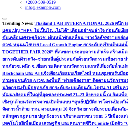
+2000-509-0519
info@example.com
Trending News:
Thailand LAB INTERNATIONAL 2026 ผนึก Bio
แคมเปญ “HPV ไม่เป็นไร…ไม่ได้” เตือนอย่าชะล่าใจ ก่อนภัยเงีย
ขับเคลื่อนเศรษฐกิจ
วช. เดินหน้าขับเคลื่อน “รางวัลธัชชา” ยกย
ศ
วช. หนุนนโยบาย Local Growth Engine ยกระดับทุเรียนต้นแม่น้
TOGETHER FAIR 2026” ที่สงขลาประสบความสำเร็จ สร้างเม็ดเงิน
ยกระดับเฝ้าระวัง–ช่วยเหลือผู้ประสบภัยด้วยนวัตกรรม
เชียงราย น
ทกภัย
วช. ผนึก จ.เชียงราย ติดตามนวัตกรรมแผนที่เสี่ยงภัยน้ำแม่
Blockchain และ AI แจ้งเตือนภัยแบบเรียลไทม์ หนุนชุมชนรับมือ
ท่วมชุมชนด้วย AI
วช. ลงพื้นที่ “ฝายเชียงราย” ติดตามนวัตกรรม
นวัตกรรมรับมืออุทกภัย ยกระดับระบบเตือนภัย-โดรน-AI เสริ
พัฒนาสังคมที่ใหญ่ที่สุดของประเทศ 21–23 สิงหาคมนี้ ณ อิมแพ็ค
เชิงรุกด้วยนวัตกรรม
วช.เปิดต้นแบบ “ศูนย์ปฏิบัติการโดรนป้องกั
จัดการน้ำด้วย ววน. ครอบคลุม 10 จังหวัด ยกระดับระบบเตือนภัย-ข้
หลักสูตรกฎหมาย ปลูกฝังธรรมาภิบาลเยาวชน ระยะ 5 ปี
เมืองแห่
เทคโนโลยีเพื่อเมือง เศรษฐกิจ และคุณภาพชีวิต
Conicle เปิดตัว 