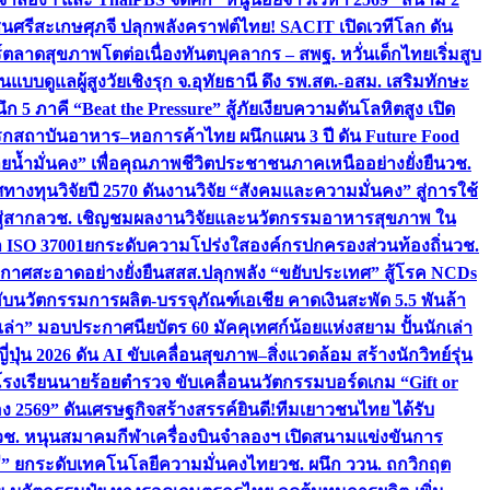
ชนศรีสะเกษ
ศุภจี ปลุกพลังคราฟต์ไทย! SACIT เปิดเวทีโลก ดัน
ร์ตลาดสุขภาพโตต่อเนื่อง
ทันตบุคลากร – สพฐ. หวั่นเด็กไทยเริ่มสูบ
นแบบดูแลผู้สูงวัยเชิงรุก จ.อุทัยธานี ดึง รพ.สต.-อสม. เสริมทักษะ
ึก 5 ภาคี “Beat the Pressure” สู้ภัยเงียบความดันโลหิตสูง เปิด
รก
สถาบันอาหาร–หอการค้าไทย ผนึกแผน 3 ปี ดัน Future Food
ยน้ำมั่นคง” เพื่อคุณภาพชีวิตประชาชนภาคเหนืออย่างยั่งยืน
วช.
ศทางทุนวิจัยปี 2570 ดันงานวิจัย “สังคมและความมั่นคง” สู่การใช้
ู่สากล
วช. เชิญชมผลงานวิจัยและนวัตกรรมอาหารสุขภาพ ใน
ล ISO 37001ยกระดับความโปร่งใสองค์กรปกครองส่วนท้องถิ่น
วช.
ากาศสะอาดอย่างยั่งยืน
สสส.ปลุกพลัง “ขยับประเทศ” สู้โรค NCDs
่ฮับนวัตกรรมการผลิต-บรรจุภัณฑ์เอเชีย คาดเงินสะพัด 5.5 พันล้า
เล่า” มอบประกาศนียบัตร 60 มัคคุเทศก์น้อยแห่งสยาม ปั้นนักเล่า
ปุ่น 2026 ดัน AI ขับเคลื่อนสุขภาพ–สิ่งแวดล้อม สร้างนักวิทย์รุ่น
โรงเรียนนายร้อยตำรวจ ขับเคลื่อนนวัตกรรมบอร์ดเกม “Gift or
ง 2569” ดันเศรษฐกิจสร้างสรรค์
ยินดี!ทีมเยาวชนไทย ได้รับ
วช. หนุนสมาคมกีฬาเครื่องบินจำลองฯ เปิดสนามแข่งขันการ
ิธี” ยกระดับเทคโนโลยีความมั่นคงไทย
วช. ผนึก ววน. ถกวิกฤต