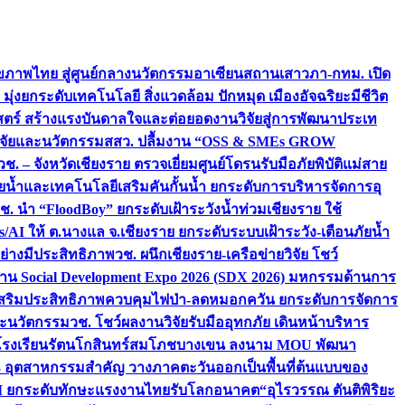
ภาพไทย สู่ศูนย์กลางนวัตกรรมอาเซียน
สถานเสาวภา-กทม. เปิด
 มุ่งยกระดับเทคโนโลยี สิ่งแวดล้อม ปักหมุด เมืองอัจฉริยะมีชีวิต
าสตร์ สร้างแรงบันดาลใจและต่อยอดงานวิจัยสู่การพัฒนาประเท
วิจัยและนวัตกรรม
สสว. ปลื้มงาน “OSS & SMEs GROW
วช. – จังหวัดเชียงราย ตรวจเยี่ยมศูนย์โดรนรับมือภัยพิบัติแม่สาย
ภัยน้ำและเทคโนโลยีเสริมคันกั้นน้ำ ยกระดับการบริหารจัดการอุ
ช. นำ “FloodBoy” ยกระดับเฝ้าระวังน้ำท่วมเชียงราย ใช้
/AI ให้ ต.นางแล จ.เชียงราย ยกระดับระบบเฝ้าระวัง-เตือนภัยน้ำ
ย่างมีประสิทธิภาพ
วช. ผนึกเชียงราย-เครือข่ายวิจัย โชว์
าน Social Development Expo 2026 (SDX 2026) มหกรรมด้านการ
า” เสริมประสิทธิภาพควบคุมไฟป่า-ลดหมอกควัน ยกระดับการจัดการ
และนวัตกรรม
วช. โชว์ผลงานวิจัยรับมืออุทกภัย เดินหน้าบริหาร
ือโรงเรียนรัตนโกสินทร์สมโภชบางเขน ลงนาม MOU พัฒนา
อม 3 อุตสาหกรรมสำคัญ วางภาคตะวันออกเป็นพื้นที่ต้นแบบของ
ผนึก AI ยกระดับทักษะแรงงานไทยรับโลกอนาคต
“อุไรวรรณ ตันติพิริยะ