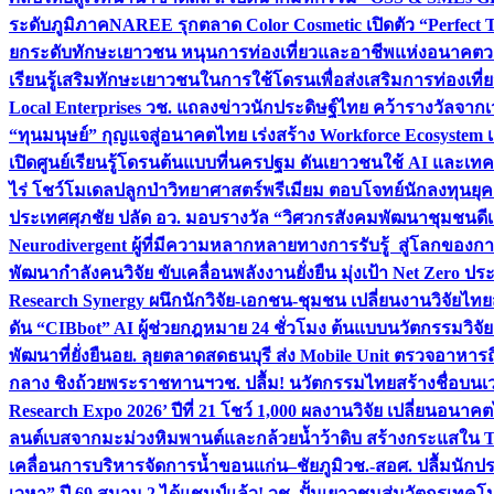
ระดับภูมิภาค
NAREE รุกตลาด Color Cosmetic เปิดตัว “Perfect To
ยกระดับทักษะเยาวชน หนุนการท่องเที่ยวและอาชีพแห่งอนาคต
ว
เรียนรู้เสริมทักษะเยาวชนในการใช้โดรนเพื่อส่งเสริมการท่องเที
Local Enterprises
วช. แถลงข่าวนักประดิษฐ์ไทย คว้ารางวัลจากเว
“ทุนมนุษย์” กุญแจสู่อนาคตไทย เร่งสร้าง Workforce Ecosyste
เปิดศูนย์เรียนรู้โดรนต้นแบบที่นครปฐม ดันเยาวชนใช้ AI และเทคโน
ไร่ โชว์โมเดลปลูกป่าวิทยาศาสตร์พรีเมียม ตอบโจทย์นักลงทุนยุ
ประเทศ
ศุภชัย ปลัด อว. มอบรางวัล “วิศวกรสังคมพัฒนาชุมชนดีเด
Neurodivergent ผู้ที่มีความหลากหลายทางการรับรู้ สู่โลกของ
พัฒนากำลังคนวิจัย ขับเคลื่อนพลังงานยั่งยืน มุ่งเป้า Net Zero ป
Research Synergy ผนึกนักวิจัย-เอกชน-ชุมชน เปลี่ยนงานวิจัยไทย
ดัน “CIBbot” AI ผู้ช่วยกฎหมาย 24 ชั่วโมง ต้นแบบนวัตกรรมวิจัยย
พัฒนาที่ยั่งยืน
อย. ลุยตลาดสดธนบุรี ส่ง Mobile Unit ตรวจอาหาร
กลาง ชิงถ้วยพระราชทานฯ
วช. ปลื้ม! นวัตกรรมไทยสร้างชื่อบนเ
Research Expo 2026’ ปีที่ 21 โชว์ 1,000 ผลงานวิจัย เปลี่ยนอนาค
ลนต์เบสจากมะม่วงหิมพานต์และกล้วยน้ำว้าดิบ สร้างกระแสใน 
เคลื่อนการบริหารจัดการน้ำขอนแก่น–ชัยภูมิ
วช.-สอศ. ปลื้มนักป
เวหา” ปี 69 สนาม 2 ได้แชมป์แล้ว! วช. ปั้นเยาวชนสู่นวัตกรเท