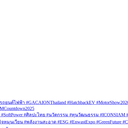
รถยนต์ไฟฟ้า #GACAIONThailand #HatchbackEV #MotorShow202
AMCountdown2025
SoftPower #ศิลปะไทย #นวัตกรรม #ทุนวัฒนธรรม #ICONSIAM #V
หมุนเวียน #พลังงานสะอาด #ESG #EnwastExpo #GreenFuture #Circul