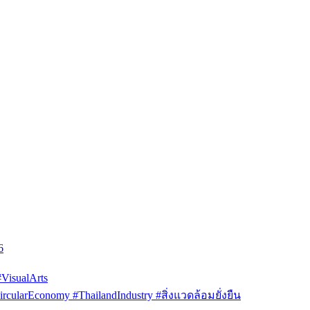
6
isualArts
arEconomy #ThailandIndustry #สิ่งแวดล้อมยั่งยืน