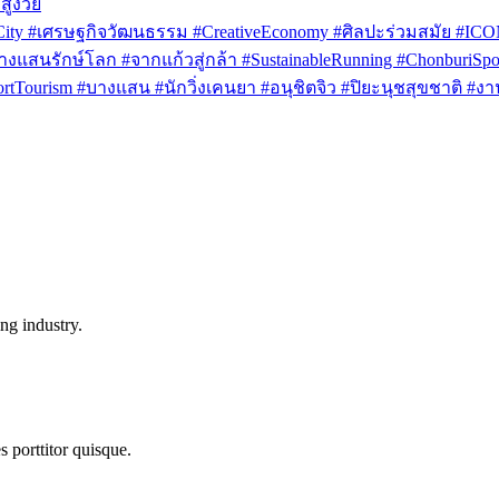
สูงวัย
rCity #เศรษฐกิจวัฒนธรรม #CreativeEconomy #ศิลปะร่วมสมัย #IC
งแสนรักษ์โลก #จากแก้วสู่กล้า #SustainableRunning #ChonburiSpor
Tourism #บางแสน #นักวิ่งเคนยา #อนุชิตจิว #ปิยะนุชสุขชาติ #งาน
ng industry.
s porttitor quisque.