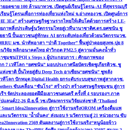
เป้ายอดขาย 100 ล้านบาท
วช. เปิดศูนย์เรียนรู้โดรน–AI ที่สุพรรณบุรี
ียนรู้โดรนเพื่อการท่องเที่ยวแห่งใหม่ จ.อ่างทอง
วช. เปิดศูนย์การ
THE 3Ea” สร้างเศรษฐกิจฐานรากไทยให้เติบโตด้วยการสร้าง LE-
ักยภาพสิ่งประดิษฐ์นวัตกรรมไทยสู่เวทีนานาชาติ
ศ.ดร.ยศชนัน ชู
อุทัยธานี ปั้นเยาวชนสู่ทักษะ AI ยกระดับท่องเที่ยวด้วยนวัตกรรม
วช.
FORRU มช. นำทัพอาสา “ป่าดี Together” ฟื้นฟูป่าดอยสุเทพ-ปุย 8
วิจัย พลิกอนาคตไทย ฝ่าวิกฤต PM2.5 สู่ความมั่นคงน้ำทั่ว
ฒนาชุมชน
TPQI x Steps x ผู้ประกอบการ : ศักยภาพของ
จาก 7 เวทีโลก “ยศชนัน” มอบประกาศนียบัตรเชิดชูเกียรติ
วช. ชู
่งชาติ ปั้นไทยสู่ฮับ Deep Tech อาเซียน
“ยศชนัน” ชูพลัง
วทีโลก ปักหมุด Digital Health ยกระดับระบบสุขภาพสู่สากล
วช.
others ขับเคลื่อน “ชันโรง” สร้างป่า สร้างเศรษฐกิจชุมชน สู่การ
ุกรีฯ จัดประลองยอดฝีมือเยาวชนดนตรี ครั้งที่ 4 รอบรองฯ ภาค
กโปแลนด์
22-26 มิ.ย.นี้ วช.เปิดมหกรรมวิจัยแห่งชาติ ‘Thailand
 Smart Idea2Innovation สู่การใช้งานจริง
OROM เครื่องดื่มแพ
และนวัตกรรม ‘น้ำมั่นคง’ ส่งมอบ 9 นวัตกรรมสู่ 21 หน่วยงาน ขับ
a2Innovation 2569 ดันผลงานสู่การใช้งานจริง
“หนูน้อยจ้าว
จำลองฯ และ ThaiPBS จัดศึก “หนูน้อยจ้าวเวหา 2569” สนาม 2