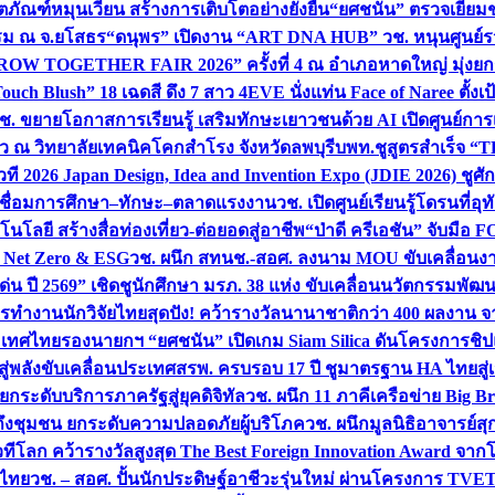
ิตภัณฑ์หมุนเวียน สร้างการเติบโตอย่างยั่งยืน
“ยศชนัน” ตรวจเยี่ย
รรม ณ จ.ยโสธร
“ดนุพร” เปิดงาน “ART DNA HUB” วช. หนุนศูนย์รว
W TOGETHER FAIR 2026” ครั้งที่ 4 ณ อำเภอหาดใหญ่ มุ่งยกระ
uch Blush” 18 เฉดสี ดึง 7 สาว 4EVE นั่งแท่น Face of Naree ตั้ง
ช. ขยายโอกาสการเรียนรู้ เสริมทักษะเยาวชนด้วย AI เปิดศูนย์การเร
่ยว ณ วิทยาลัยเทคนิคโคกสำโรง จังหวัดลพบุรี
บพท.ชูสูตรสำเร็จ “
ที 2026 Japan Design, Idea and Invention Expo (JDIE 2026) ชูศ
m เชื่อมการศึกษา–ทักษะ–ตลาดแรงงาน
วช. เปิดศูนย์เรียนรู้โดรนที่
โลยี สร้างสื่อท่องเที่ยว-ต่อยอดสู่อาชีพ
“ป่าดี ครีเอชัน” จับมือ 
ค Net Zero & ESG
วช. ผนึก สทนช.-สอศ. ลงนาม MOU ขับเคลื่อนงาน
่น ปี 2569” เชิดชูนักศึกษา มรภ. 38 แห่ง ขับเคลื่อนนวัตกรรมพั
การทำงาน
นักวิจัยไทยสุดปัง! คว้ารางวัลนานาชาติกว่า 400 ผลงาน 
ระเทศไทย
รองนายกฯ “ยศชนัน” เปิดเกม Siam Silica ดันโครงการชิปแห
สู่พลังขับเคลื่อนประเทศ
สรพ. ครบรอบ 17 ปี ชูมาตรฐาน HA ไทยสู่เ
กระดับบริการภาครัฐสู่ยุคดิจิทัล
วช. ผนึก 11 ภาคีเครือข่าย Big Br
ถึงชุมชน ยกระดับความปลอดภัยผู้บริโภค
วช. ผนึกมูลนิธิอาจารย์ส
วทีโลก คว้ารางวัลสูงสุด The Best Foreign Innovation Award จา
ตไทย
วช. – สอศ. ปั้นนักประดิษฐ์อาชีวะรุ่นใหม่ ผ่านโครงการ TVET