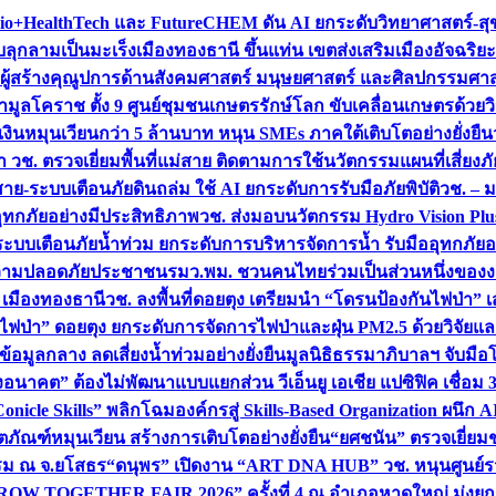
+HealthTech และ FutureCHEM ดัน AI ยกระดับวิทยาศาสตร์-สุข
บลุกลามเป็นมะเร็ง
เมืองทองธานี ขึ้นแท่น เขตส่งเสริมเมืองอัจฉริยะ
่องผู้สร้างคุณูปการด้านสังคมศาสตร์ มนุษยศาสตร์ และศิลปกรรมศ
ำมูลโคราช ตั้ง 9 ศูนย์ชุมชนเกษตรรักษ์โลก ขับเคลื่อนเกษตรด้วย
หมุนเวียนกว่า 5 ล้านบาท หนุน SMEs ภาคใต้เติบโตอย่างยั่งยืน
ำ วช. ตรวจเยี่ยมพื้นที่แม่สาย ติดตามการใช้นวัตกรรมแผนที่เสี่ยง
สาย-ระบบเตือนภัยดินถล่ม ใช้ AI ยกระดับการรับมือภัยพิบัติ
วช. – ม
อุทกภัยอย่างมีประสิทธิภาพ
วช. ส่งมอบนวัตกรรม Hydro Vision Plus
ระบบเตือนภัยน้ำท่วม ยกระดับการบริหารจัดการน้ำ รับมืออุทกภัยอ
มความปลอดภัยประชาชน
รมว.พม. ชวนคนไทยร่วมเป็นส่วนหนึ่งของง
 เมืองทองธานี
วช. ลงพื้นที่ดอยตุง เตรียมนำ “โดรนป้องกันไฟป่
นไฟป่า” ดอยตุง ยกระดับการจัดการไฟป่าและฝุ่น PM2.5 ด้วยวิจัย
อมูลกลาง ลดเสี่ยงน้ำท่วมอย่างยั่งยืน
มูลนิธิธรรมาภิบาลฯ จับม
งอนาคต” ต้องไม่พัฒนาแบบแยกส่วน วีเอ็นยู เอเชีย แปซิฟิค เชื่
“Conicle Skills” พลิกโฉมองค์กรสู่ Skills-Based Organization 
ิตภัณฑ์หมุนเวียน สร้างการเติบโตอย่างยั่งยืน
“ยศชนัน” ตรวจเยี่ย
รรม ณ จ.ยโสธร
“ดนุพร” เปิดงาน “ART DNA HUB” วช. หนุนศูนย์รว
W TOGETHER FAIR 2026” ครั้งที่ 4 ณ อำเภอหาดใหญ่ มุ่งยกระ