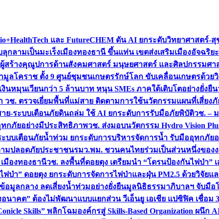
+HealthTech และ FutureCHEM ดัน AI ยกระดับวิทยาศาสตร์-สุข
บลุกลามเป็นมะเร็ง
เมืองทองธานี ขึ้นแท่น เขตส่งเสริมเมืองอัจฉริยะ
่องผู้สร้างคุณูปการด้านสังคมศาสตร์ มนุษยศาสตร์ และศิลปกรรมศ
ำมูลโคราช ตั้ง 9 ศูนย์ชุมชนเกษตรรักษ์โลก ขับเคลื่อนเกษตรด้วย
หมุนเวียนกว่า 5 ล้านบาท หนุน SMEs ภาคใต้เติบโตอย่างยั่งยืน
ำ วช. ตรวจเยี่ยมพื้นที่แม่สาย ติดตามการใช้นวัตกรรมแผนที่เสี่ยง
สาย-ระบบเตือนภัยดินถล่ม ใช้ AI ยกระดับการรับมือภัยพิบัติ
วช. – ม
อุทกภัยอย่างมีประสิทธิภาพ
วช. ส่งมอบนวัตกรรม Hydro Vision Plus
ระบบเตือนภัยน้ำท่วม ยกระดับการบริหารจัดการน้ำ รับมืออุทกภัยอ
มความปลอดภัยประชาชน
รมว.พม. ชวนคนไทยร่วมเป็นส่วนหนึ่งของง
 เมืองทองธานี
วช. ลงพื้นที่ดอยตุง เตรียมนำ “โดรนป้องกันไฟป่
นไฟป่า” ดอยตุง ยกระดับการจัดการไฟป่าและฝุ่น PM2.5 ด้วยวิจัย
อมูลกลาง ลดเสี่ยงน้ำท่วมอย่างยั่งยืน
มูลนิธิธรรมาภิบาลฯ จับม
งอนาคต” ต้องไม่พัฒนาแบบแยกส่วน วีเอ็นยู เอเชีย แปซิฟิค เชื่
“Conicle Skills” พลิกโฉมองค์กรสู่ Skills-Based Organization 