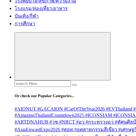
โรงพยบาล/สุขภาพ/ความงาม
โรงแรม/ท่องเที่ยว/อาหาร
บันเทิง/กีฬา
การศึกษา
Search
for:
Or check our Popular Categories...
#AIONUT #GACAION #CarOfTheYear2026 #EVThailand #
#AmazingThailandCountdown2025 #ICONSIAM #ICONSI
#ARTDNAHUB #วช #NRCT #อว #กระทรวงอว #ทัศนศิลป์ #
#AsiaEnwastExpo2026 #สอท #อุตสาหกรรมสีเขียว #เศรษฐกิจ