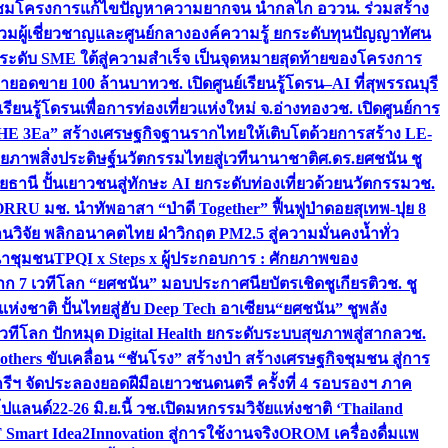
มชมโครงการแก้ไขปัญหาความยากจน นำกลไก อววน. ร่วมสร้าง
มผู้เชี่ยวชาญและศูนย์กลางองค์ความรู้ ยกระดับทุนปัญญาทัศน
ดับ SME ใต้สู่ความสำเร็จ เป็นจุดหมายสุดท้ายของโครงการ
เป้ายอดขาย 100 ล้านบาท
วช. เปิดศูนย์เรียนรู้โดรน–AI ที่สุพรรณบุรี
ียนรู้โดรนเพื่อการท่องเที่ยวแห่งใหม่ จ.อ่างทอง
วช. เปิดศูนย์การ
THE 3Ea” สร้างเศรษฐกิจฐานรากไทยให้เติบโตด้วยการสร้าง LE-
ักยภาพสิ่งประดิษฐ์นวัตกรรมไทยสู่เวทีนานาชาติ
ศ.ดร.ยศชนัน ชู
อุทัยธานี ปั้นเยาวชนสู่ทักษะ AI ยกระดับท่องเที่ยวด้วยนวัตกรรม
วช.
FORRU มช. นำทัพอาสา “ป่าดี Together” ฟื้นฟูป่าดอยสุเทพ-ปุย 8
วิจัย พลิกอนาคตไทย ฝ่าวิกฤต PM2.5 สู่ความมั่นคงน้ำทั่ว
ฒนาชุมชน
TPQI x Steps x ผู้ประกอบการ : ศักยภาพของ
จาก 7 เวทีโลก “ยศชนัน” มอบประกาศนียบัตรเชิดชูเกียรติ
วช. ชู
่งชาติ ปั้นไทยสู่ฮับ Deep Tech อาเซียน
“ยศชนัน” ชูพลัง
วทีโลก ปักหมุด Digital Health ยกระดับระบบสุขภาพสู่สากล
วช.
others ขับเคลื่อน “ชันโรง” สร้างป่า สร้างเศรษฐกิจชุมชน สู่การ
ุกรีฯ จัดประลองยอดฝีมือเยาวชนดนตรี ครั้งที่ 4 รอบรองฯ ภาค
กโปแลนด์
22-26 มิ.ย.นี้ วช.เปิดมหกรรมวิจัยแห่งชาติ ‘Thailand
 Smart Idea2Innovation สู่การใช้งานจริง
OROM เครื่องดื่มแพ