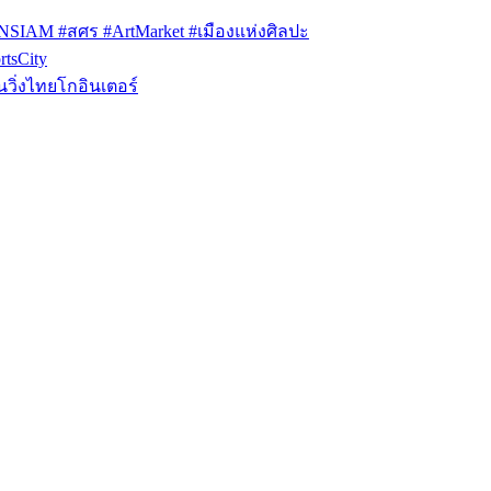
ONSIAM #สศร #ArtMarket #เมืองแห่งศิลปะ
tsCity
วิ่งไทยโกอินเตอร์