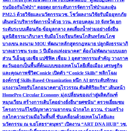
รนป้องกันไฟป่า” ดอยตุง ยกระดับการจัดการไฟป่าและฝุ่น
PM2.5 ด้วยวิจัยและนวัตกรรม
วช. โชว์ผลงานวิจัยรับมืออุทกภัย
เดินหน้าบริหารจัดการน้ำด้วย ววน. ครอบคลุม 10 จังหวัด ยก
ระดับระบบเตือนภัย-ข้อมูลกลาง ลดเสี่ยงน้ำท่วมอย่างยั่งยืน
มูลนิธิธรรมาภิบาลฯ จับมือโรงเรียนรัตนโกสินทร์สมโภช
บางเขน ลงนาม MOU พัฒนาหลักสูตรกฎหมาย ปลูกฝังธรรมาภิ
บาลเยาวชน ระยะ 5 ปี
เมืองแห่งอนาคต” ต้องไม่พัฒนาแบบแยก
ส่วน วีเอ็นยู เอเชีย แปซิฟิค เชื่อม 3 อุตสาหกรรมสำคัญ วางภาค
ตะวันออกเป็นพื้นที่ต้นแบบของเทคโนโลยีเพื่อเมือง เศรษฐกิจ
และคุณภาพชีวิต
Conicle เปิดตัว “Conicle Skills” พลิกโฉม
องค์กรสู่ Skills-Based Organization ผนึก AI ยกระดับทักษะ
แรงงานไทยรับโลกอนาคต
“อุไรวรรณ ตันติพิริยะกิจ” เดินหน้า
HomePro Circular Economy มุ่งเปลี่ยนของเก่าสู่ผลิตภัณฑ์
หมุนเวียน สร้างการเติบโตอย่างยั่งยืน
“ยศชนัน” ตรวจเยี่ยมชม
โครงการแก้ไขปัญหาความยากจน นำกลไก อววน. ร่วมสร้าง
กลไกความร่วมมือในพื้นที่ ขับเคลื่อนด้วยเทคโนโลยีและ
นวัตกรรม ณ จ.ยโสธร
“ดนุพร” เปิดงาน “ART DNA HUB” วช.