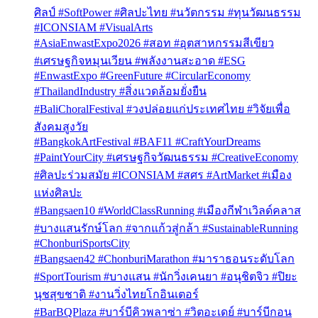
ศิลป์ #SoftPower #ศิลปะไทย #นวัตกรรม #ทุนวัฒนธรรม
#ICONSIAM #VisualArts
#AsiaEnwastExpo2026 #สอท #อุตสาหกรรมสีเขียว
#เศรษฐกิจหมุนเวียน #พลังงานสะอาด #ESG
#EnwastExpo #GreenFuture #CircularEconomy
#ThailandIndustry #สิ่งแวดล้อมยั่งยืน
#BaliChoralFestival #วงปล่อยแก่ประเทศไทย #วิจัยเพื่อ
สังคมสูงวัย
#BangkokArtFestival #BAF11 #CraftYourDreams
#PaintYourCity #เศรษฐกิจวัฒนธรรม #CreativeEconomy
#ศิลปะร่วมสมัย #ICONSIAM #สศร #ArtMarket #เมือง
แห่งศิลปะ
#Bangsaen10 #WorldClassRunning #เมืองกีฬาเวิลด์คลาส
#บางแสนรักษ์โลก #จากแก้วสู่กล้า #SustainableRunning
#ChonburiSportsCity
#Bangsaen42 #ChonburiMarathon #มาราธอนระดับโลก
#SportTourism #บางแสน #นักวิ่งเคนยา #อนุชิตจิว #ปิยะ
นุชสุขชาติ #งานวิ่งไทยโกอินเตอร์
#BarBQPlaza #บาร์บีคิวพลาซ่า #วิตอะเดย์ #บาร์บีกอน