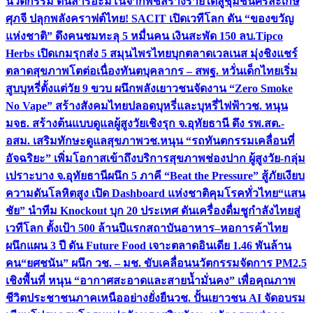
นวัตกรรม ดันสารอะมิโนจากพืชสร้างรายได้สู่ชุมชนศรีสะเกษ
ศุภจี ปลุกพลังคราฟต์ไทย! SACIT เปิดเวทีโลก ดัน “ของขวัญ
แห่งชาติ” ดึงคนชมทะลุ 5 หมื่นคน เงินสะพัด 150 ลบ.
Tipco
Herbs เปิดเกมรุกส่ง 5 สมุนไพรไทยบุกตลาดเวลเนส มุ่งชิงแชร์
ตลาดสุขภาพโตต่อเนื่อง
ทันตบุคลากร – สพฐ. หวั่นเด็กไทยเริ่ม
สูบบุหรี่ตั้งแต่วัย 9 ขวบ ผนึกพลังเยาวชนจัดงาน “Zero Smoke
No Vape” สร้างสังคมไทยปลอดบุหรี่และบุหรี่ไฟฟ้า
วช. หนุน
มจธ. สร้างต้นแบบดูแลผู้สูงวัยเชิงรุก จ.อุทัยธานี ดึง รพ.สต.-
อสม. เสริมทักษะดูแลสุขภาพ
วช.หนุน “รถทันตกรรมเคลื่อนที่
อัจฉริยะ” เพิ่มโอกาสเข้าถึงบริการสุขภาพช่องปาก ผู้สูงวัย-กลุ่ม
เปราะบาง จ.อุทัยธานี
ผนึก 5 ภาคี “Beat the Pressure” สู้ภัยเงียบ
ความดันโลหิตสูง เปิด Dashboard แห่งชาติคุมโรคทั่วไทย
“แสน
ชัย” นำทีม Knockout บุก 20 ประเทศ ดันเครื่องดื่มชูกำลังไทยสู่
เวทีโลก ตั้งเป้า 500 ล้านปีแรก
สถาบันอาหาร–หอการค้าไทย
ผนึกแผน 3 ปี ดัน Future Food เจาะตลาดอินเดีย 1.46 พันล้าน
คน
“ยศชนัน” ผนึก วช. – มช. ขับเคลื่อนนวัตกรรมจัดการ PM2.5
เชิงพื้นที่ หนุน “อากาศสะอาดและสายน้ำมั่นคง” เพื่อคุณภาพ
ชีวิตประชาชนภาคเหนืออย่างยั่งยืน
วช. ปั้นเยาวชน AI จัดอบรม