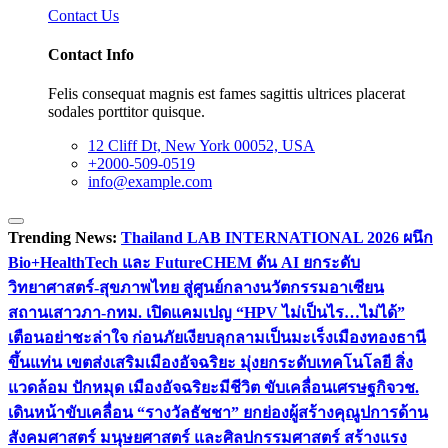
Contact Us
Contact Info
Felis consequat magnis est fames sagittis ultrices placerat
sodales porttitor quisque.
12 Cliff Dt, New York 00052, USA
+2000-509-0519
info@example.com
Trending News:
Thailand LAB INTERNATIONAL 2026 ผนึก
Bio+HealthTech และ FutureCHEM ดัน AI ยกระดับ
วิทยาศาสตร์-สุขภาพไทย สู่ศูนย์กลางนวัตกรรมอาเซียน
สถานเสาวภา-กทม. เปิดแคมเปญ “HPV ไม่เป็นไร…ไม่ได้”
เตือนอย่าชะล่าใจ ก่อนภัยเงียบลุกลามเป็นมะเร็ง
เมืองทองธานี
ขึ้นแท่น เขตส่งเสริมเมืองอัจฉริยะ มุ่งยกระดับเทคโนโลยี สิ่ง
แวดล้อม ปักหมุด เมืองอัจฉริยะมีชีวิต ขับเคลื่อนเศรษฐกิจ
วช.
เดินหน้าขับเคลื่อน “รางวัลธัชชา” ยกย่องผู้สร้างคุณูปการด้าน
สังคมศาสตร์ มนุษยศาสตร์ และศิลปกรรมศาสตร์ สร้างแรง