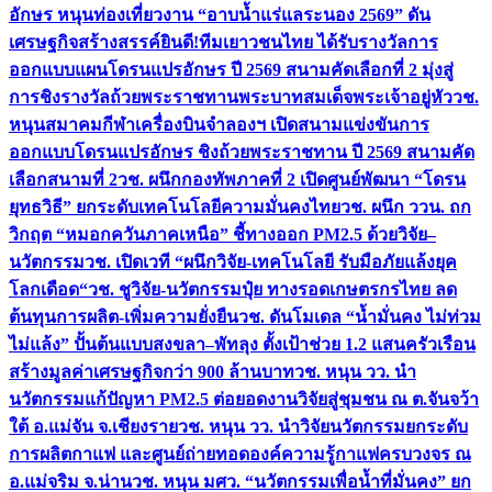
อักษร หนุนท่องเที่ยวงาน “อาบน้ำแร่แลระนอง 2569” ดัน
เศรษฐกิจสร้างสรรค์
ยินดี!ทีมเยาวชนไทย ได้รับรางวัลการ
ออกแบบแผนโดรนแปรอักษร ปี 2569 สนามคัดเลือกที่ 2 มุ่งสู่
การชิงรางวัลถ้วยพระราชทานพระบาทสมเด็จพระเจ้าอยู่หัว
วช.
หนุนสมาคมกีฬาเครื่องบินจำลองฯ เปิดสนามแข่งขันการ
ออกแบบโดรนแปรอักษร ชิงถ้วยพระราชทาน ปี 2569 สนามคัด
เลือกสนามที่ 2
วช. ผนึกกองทัพภาคที่ 2 เปิดศูนย์พัฒนา “โดรน
ยุทธวิธี” ยกระดับเทคโนโลยีความมั่นคงไทย
วช. ผนึก ววน. ถก
วิกฤต “หมอกควันภาคเหนือ” ชี้ทางออก PM2.5 ด้วยวิจัย–
นวัตกรรม
วช. เปิดเวที “ผนึกวิจัย-เทคโนโลยี รับมือภัยแล้งยุค
โลกเดือด“
วช. ชูวิจัย-นวัตกรรมปุ๋ย ทางรอดเกษตรกรไทย ลด
ต้นทุนการผลิต-เพิ่มความยั่งยืน
วช. ดันโมเดล “น้ำมั่นคง ไม่ท่วม
ไม่แล้ง” ปั้นต้นแบบสงขลา–พัทลุง ตั้งเป้าช่วย 1.2 แสนครัวเรือน
สร้างมูลค่าเศรษฐกิจกว่า 900 ล้านบาท
วช. หนุน วว. นำ
นวัตกรรมแก้ปัญหา PM2.5 ต่อยอดงานวิจัยสู่ชุมชน ณ ต.จันจว้า
ใต้ อ.แม่จัน จ.เชียงราย
วช. หนุน วว. นำวิจัยนวัตกรรมยกระดับ
การผลิตกาแฟ และศูนย์ถ่ายทอดองค์ความรู้กาแฟครบวงจร ณ
อ.แม่จริม จ.น่าน
วช. หนุน มศว. “นวัตกรรมเพื่อน้ำที่มั่นคง” ยก