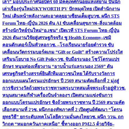
เล่า” มอบประกาศนียบัตร 60 มัคคุเทศก์น้อยแห่งสยาม ปั้นนัก
เล่าเรื่องรุ่นใหม่
SKYWORTH PV ปักหมุดไทย เปิดสำนักงาน
ใหม่ เดินหน้าพลังงานสะอาดลุยอาเซียนเต็มสูบ
วช. ผนึก STS
Forum ไทย–ญี่ปุ่น 2026 ดัน AI ขับเคลื่อนสุขภาพ–สิ่งแวดล้อม
สร้างนักวิทย์รุ่นใหม่
“อ.เชน” เปิดเวที STS Forum ไทย–ญี่ปุ่น
2026 ดันงานวิจัยสู่เศรษฐกิจจริง ชู Health Economy–เซมิ
คอนดักเตอร์เป็นหัวหอก
วช. –โรงเรียนนายร้อยตำรวจ ขับ
เคลื่อนนวัตกรรมบอร์ดเกม “Gift or Guilt” สร้างความโปร่งใส
เสริมนโยบาย No Gift Policy
วช. จับมือระนอง โชว์โดรนแปร
อักษร หนุนท่องเที่ยวงาน “อาบน้ำแร่แลระนอง 2569” ดัน
เศรษฐกิจสร้างสรรค์
ยินดี!ทีมเยาวชนไทย ได้รับรางวัลการ
ออกแบบแผนโดรนแปรอักษร ปี 2569 สนามคัดเลือกที่ 2 มุ่งสู่
การชิงรางวัลถ้วยพระราชทานพระบาทสมเด็จพระเจ้าอยู่หัว
วช.
หนุนสมาคมกีฬาเครื่องบินจำลองฯ เปิดสนามแข่งขันการ
ออกแบบโดรนแปรอักษร ชิงถ้วยพระราชทาน ปี 2569 สนามคัด
เลือกสนามที่ 2
วช. ผนึกกองทัพภาคที่ 2 เปิดศูนย์พัฒนา “โดรน
ยุทธวิธี” ยกระดับเทคโนโลยีความมั่นคงไทย
วช. ผนึก ววน. ถก
วิกฤต “หมอกควันภาคเหนือ” ชี้ทางออก PM2.5 ด้วยวิจัย–