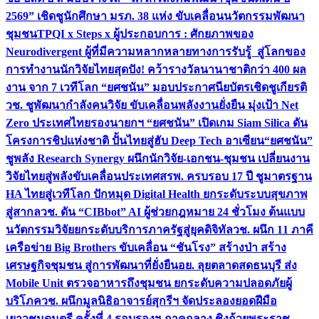
2569” เชิดชูนักศึกษา มรภ. 38 แห่ง ขับเคลื่อนนวัตกรรมพัฒนา
ชุมชน
TPQI x Steps x ผู้ประกอบการ : ศักยภาพของ
Neurodivergent ผู้ที่มีความหลากหลายทางการรับรู้ สู่โลกของ
การทำงาน
นักวิจัยไทยสุดปัง! คว้ารางวัลนานาชาติกว่า 400 ผล
งาน จาก 7 เวทีโลก “ยศชนัน” มอบประกาศนียบัตรเชิดชูเกียรติ
วช. ชูพัฒนากำลังคนวิจัย ขับเคลื่อนพลังงานยั่งยืน มุ่งเป้า Net
Zero ประเทศไทย
รองนายกฯ “ยศชนัน” เปิดเกม Siam Silica ดัน
โครงการชิปแห่งชาติ ปั้นไทยสู่ฮับ Deep Tech อาเซียน
“ยศชนัน”
ชูพลัง Research Synergy ผนึกนักวิจัย-เอกชน-ชุมชน เปลี่ยนงาน
วิจัยไทยสู่พลังขับเคลื่อนประเทศ
สรพ. ครบรอบ 17 ปี ชูมาตรฐาน
HA ไทยสู่เวทีโลก ปักหมุด Digital Health ยกระดับระบบสุขภาพ
สู่สากล
วช. ดัน “CIBbot” AI ผู้ช่วยกฎหมาย 24 ชั่วโมง ต้นแบบ
นวัตกรรมวิจัยยกระดับบริการภาครัฐสู่ยุคดิจิทัล
วช. ผนึก 11 ภาคี
เครือข่าย Big Brothers ขับเคลื่อน “ชันโรง” สร้างป่า สร้าง
เศรษฐกิจชุมชน สู่การพัฒนาที่ยั่งยืน
อย. ลุยตลาดสดธนบุรี ส่ง
Mobile Unit ตรวจอาหารถึงชุมชน ยกระดับความปลอดภัยผู้
บริโภค
วช. ผนึกมูลนิธิอาจารย์สุกรีฯ จัดประลองยอดฝีมือ
เยาวชนดนตรี ครั้งที่ 4 รอบรองฯ ภาคกลาง ชิงถ้วยพระราช