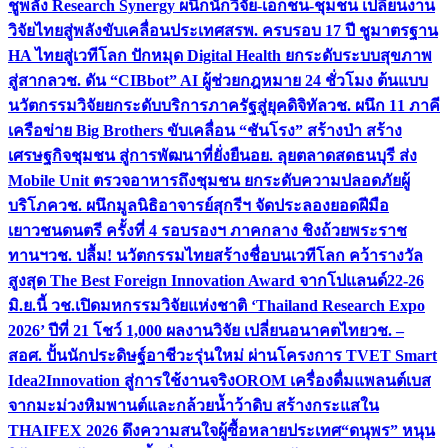
ชูพลัง Research Synergy ผนึกนักวิจัย-เอกชน-ชุมชน เปลี่ยนงาน
วิจัยไทยสู่พลังขับเคลื่อนประเทศ
สรพ. ครบรอบ 17 ปี ชูมาตรฐาน
HA ไทยสู่เวทีโลก ปักหมุด Digital Health ยกระดับระบบสุขภาพ
สู่สากล
วช. ดัน “CIBbot” AI ผู้ช่วยกฎหมาย 24 ชั่วโมง ต้นแบบ
นวัตกรรมวิจัยยกระดับบริการภาครัฐสู่ยุคดิจิทัล
วช. ผนึก 11 ภาคี
เครือข่าย Big Brothers ขับเคลื่อน “ชันโรง” สร้างป่า สร้าง
เศรษฐกิจชุมชน สู่การพัฒนาที่ยั่งยืน
อย. ลุยตลาดสดธนบุรี ส่ง
Mobile Unit ตรวจอาหารถึงชุมชน ยกระดับความปลอดภัยผู้
บริโภค
วช. ผนึกมูลนิธิอาจารย์สุกรีฯ จัดประลองยอดฝีมือ
เยาวชนดนตรี ครั้งที่ 4 รอบรองฯ ภาคกลาง ชิงถ้วยพระราช
ทานฯ
วช. ปลื้ม! นวัตกรรมไทยสร้างชื่อบนเวทีโลก คว้ารางวัล
สูงสุด The Best Foreign Innovation Award จากโปแลนด์
22-26
มิ.ย.นี้ วช.เปิดมหกรรมวิจัยแห่งชาติ ‘Thailand Research Expo
2026’ ปีที่ 21 โชว์ 1,000 ผลงานวิจัย เปลี่ยนอนาคตไทย
วช. –
สอศ. ปั้นนักประดิษฐ์อาชีวะรุ่นใหม่ ผ่านโครงการ TVET Smart
Idea2Innovation สู่การใช้งานจริง
OROM เครื่องดื่มแพลนต์เบส
จากมะม่วงหิมพานต์และกล้วยน้ำว้าดิบ สร้างกระแสใน
THAIFEX 2026 ดึงความสนใจผู้ซื้อหลายประเทศ
“ดนุพร” หนุน