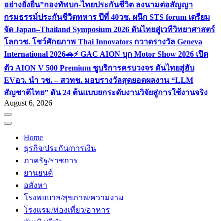
อย่างยั่งยืน”
กองทัพบก-ไทยประกันชีวิต ลงนามต่อสัญญา
กรมธรรม์ประกันชีวิตทหาร ปีที่ 40
วช. ผนึก STS forum เตรียม
จัด Japan–Thailand Symposium 2026 ดันไทยสู่เวทีวิทยาศาสตร์
โลก
วช. โชว์ศักยภาพ Thai Innovators กวาดรางวัล Geneva
International 2026
🚗⚡️ GAC AION บุก Motor Show 2026 เปิด
ตัว AION V 500 Premium ชูบริการครบวงจร ดันไทยสู่ฮับ
EV
อว. นำ วช. – สวทช. มอบรางวัลสุดยอดผลงาน “LLM
สัญชาติไทย” ดัน 24 ต้นแบบยกระดับงานวิจัยสู่การใช้งานจริง
August 6, 2026
Home
ธุรกิจ/ประกัน/การเงิน
ภาครัฐ/ราชการ
ยานยนต์
อสังหา
โรงพยบาล/สุขภาพ/ความงาม
โรงแรม/ท่องเที่ยว/อาหาร