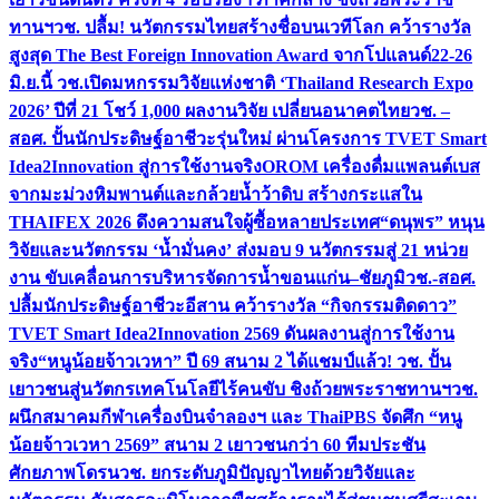
ทานฯ
วช. ปลื้ม! นวัตกรรมไทยสร้างชื่อบนเวทีโลก คว้ารางวัล
สูงสุด The Best Foreign Innovation Award จากโปแลนด์
22-26
มิ.ย.นี้ วช.เปิดมหกรรมวิจัยแห่งชาติ ‘Thailand Research Expo
2026’ ปีที่ 21 โชว์ 1,000 ผลงานวิจัย เปลี่ยนอนาคตไทย
วช. –
สอศ. ปั้นนักประดิษฐ์อาชีวะรุ่นใหม่ ผ่านโครงการ TVET Smart
Idea2Innovation สู่การใช้งานจริง
OROM เครื่องดื่มแพลนต์เบส
จากมะม่วงหิมพานต์และกล้วยน้ำว้าดิบ สร้างกระแสใน
THAIFEX 2026 ดึงความสนใจผู้ซื้อหลายประเทศ
“ดนุพร” หนุน
วิจัยและนวัตกรรม ‘น้ำมั่นคง’ ส่งมอบ 9 นวัตกรรมสู่ 21 หน่วย
งาน ขับเคลื่อนการบริหารจัดการน้ำขอนแก่น–ชัยภูมิ
วช.-สอศ.
ปลื้มนักประดิษฐ์อาชีวะอีสาน คว้ารางวัล “กิจกรรมติดดาว”
TVET Smart Idea2Innovation 2569 ดันผลงานสู่การใช้งาน
จริง
“หนูน้อยจ้าวเวหา” ปี 69 สนาม 2 ได้แชมป์แล้ว! วช. ปั้น
เยาวชนสู่นวัตกรเทคโนโลยีไร้คนขับ ชิงถ้วยพระราชทานฯ
วช.
ผนึกสมาคมกีฬาเครื่องบินจำลองฯ และ ThaiPBS จัดศึก “หนู
น้อยจ้าวเวหา 2569” สนาม 2 เยาวชนกว่า 60 ทีมประชัน
ศักยภาพโดรน
วช. ยกระดับภูมิปัญญาไทยด้วยวิจัยและ