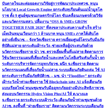
บันดาลใจและต่อยอดงานวิจัยสู่การพัฒนาประเทศ
วช. หนุน
นโยบาย Local Growth Engine ยกระดับทุเรียนต้นแม่น้ำมูลโค
ราช ตั้ง 9 ศูนย์ชุมชนเกษตรรักษ์โลก ขับเคลื่อนเกษตรด้วยวิจัย
และนวัตกรรม
สสว. ปลื้มงาน “OSS & SMEs GROW
TOGETHER FAIR 2026” ที่สงขลาประสบความสำเร็จ สร้าง
เม็ดเงินหมุนเวียนกว่า 5 ล้านบาท หนุน SMEs ภาคใต้เติบโต
อย่างยั่งยืน
วช. – จังหวัดเชียงราย ตรวจเยี่ยมศูนย์โดรนรับมือภัย
พิบัติแม่สาย ยกระดับเฝ้าระวัง–ช่วยเหลือผู้ประสบภัยด้วย
นวัตกรรม
เชียงราย นำ วช. ตรวจเยี่ยมพื้นที่แม่สาย ติดตามการ
ใช้นวัตกรรมแผนที่เสี่ยงภัยน้ำและเทคโนโลยีเสริมคันกั้นน้ำ ยก
ระดับการบริหารจัดการอุทกภัย
วช. ผนึก จ.เชียงราย ติดตาม
นวัตกรรมแผนที่เสี่ยงภัยน้ำแม่สาย-ระบบเตือนภัยดินถล่ม ใช้ AI
ยกระดับการรับมือภัยพิบัติ
วช. – มช. นำ “FloodBoy” ยกระดับ
เฝ้าระวังน้ำท่วมเชียงราย ใช้ Blockchain และ AI แจ้งเตือนภัย
แบบเรียลไทม์ หนุนชุมชนรับมืออุทกภัยอย่างมีประสิทธิภาพ
วช.
ส่งมอบนวัตกรรม Hydro Vision Plus/AI ให้ ต.นางแล
จ.เชียงราย ยกระดับระบบเฝ้าระวัง-เตือนภัยน้ำท่วมชุมชนด้วย
AI
วช. ลงพื้นที่ “ฝายเชียงราย” ติดตามนวัตกรรมระบบเตือนภัย