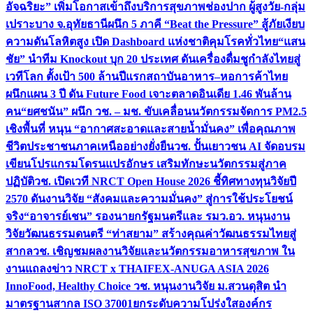
อัจฉริยะ” เพิ่มโอกาสเข้าถึงบริการสุขภาพช่องปาก ผู้สูงวัย-กลุ่ม
เปราะบาง จ.อุทัยธานี
ผนึก 5 ภาคี “Beat the Pressure” สู้ภัยเงียบ
ความดันโลหิตสูง เปิด Dashboard แห่งชาติคุมโรคทั่วไทย
“แสน
ชัย” นำทีม Knockout บุก 20 ประเทศ ดันเครื่องดื่มชูกำลังไทยสู่
เวทีโลก ตั้งเป้า 500 ล้านปีแรก
สถาบันอาหาร–หอการค้าไทย
ผนึกแผน 3 ปี ดัน Future Food เจาะตลาดอินเดีย 1.46 พันล้าน
คน
“ยศชนัน” ผนึก วช. – มช. ขับเคลื่อนนวัตกรรมจัดการ PM2.5
เชิงพื้นที่ หนุน “อากาศสะอาดและสายน้ำมั่นคง” เพื่อคุณภาพ
ชีวิตประชาชนภาคเหนืออย่างยั่งยืน
วช. ปั้นเยาวชน AI จัดอบรม
เขียนโปรแกรมโดรนแปรอักษร เสริมทักษะนวัตกรรมสู่ภาค
ปฏิบัติ
วช. เปิดเวที NRCT Open House 2026 ชี้ทิศทางทุนวิจัยปี
2570 ดันงานวิจัย “สังคมและความมั่นคง” สู่การใช้ประโยชน์
จริง
“อาจารย์เชน” รองนายกรัฐมนตรีและ รมว.อว. หนุนงาน
วิจัยวัฒนธรรมดนตรี “ท่าสยาม” สร้างคุณค่าวัฒนธรรมไทยสู่
สากล
วช. เชิญชมผลงานวิจัยและนวัตกรรมอาหารสุขภาพ ใน
งานแถลงข่าว NRCT x THAIFEX-ANUGA ASIA 2026
InnoFood, Healthy Choice
วช. หนุนงานวิจัย ม.สวนดุสิต นำ
มาตรฐานสากล ISO 37001ยกระดับความโปร่งใสองค์กร