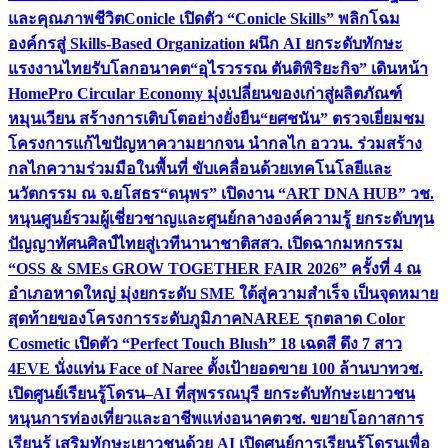
และคุณภาพชีวิต
Conicle เปิดตัว “Conicle Skills” พลิกโฉม
องค์กรสู่ Skills-Based Organization ผนึก AI ยกระดับทักษะ
แรงงานไทยรับโลกอนาคต
“อุไรวรรณ ตันติพิริยะกิจ” เดินหน้า
HomePro Circular Economy มุ่งเปลี่ยนของเก่าสู่ผลิตภัณฑ์
หมุนเวียน สร้างการเติบโตอย่างยั่งยืน
“ยศชนัน” ตรวจเยี่ยมชม
โครงการแก้ไขปัญหาความยากจน นำกลไก อววน. ร่วมสร้าง
กลไกความร่วมมือในพื้นที่ ขับเคลื่อนด้วยเทคโนโลยีและ
นวัตกรรม ณ จ.ยโสธร
“ดนุพร” เปิดงาน “ART DNA HUB” วช.
หนุนศูนย์รวมผู้เชี่ยวชาญและศูนย์กลางองค์ความรู้ ยกระดับทุน
ปัญญาทัศนศิลป์ไทยสู่เวทีนานาชาติ
สสว. เปิดฉากมหกรรม
“OSS & SMEs GROW TOGETHER FAIR 2026” ครั้งที่ 4 ณ
อำเภอหาดใหญ่ มุ่งยกระดับ SME ใต้สู่ความสำเร็จ เป็นจุดหมาย
สุดท้ายของโครงการระดับภูมิภาค
NAREE รุกตลาด Color
Cosmetic เปิดตัว “Perfect Touch Blush” 18 เฉดสี ดึง 7 สาว
4EVE นั่งแท่น Face of Naree ตั้งเป้ายอดขาย 100 ล้านบาท
วช.
เปิดศูนย์เรียนรู้โดรน–AI ที่สุพรรณบุรี ยกระดับทักษะเยาวชน
หนุนการท่องเที่ยวและอาชีพแห่งอนาคต
วช. ขยายโอกาสการ
เรียนรู้ เสริมทักษะเยาวชนด้วย AI เปิดศูนย์การเรียนรู้โดรนเพื่อ