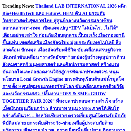
Skip
Trending News:
Thailand LAB INTERNATIONAL 2026 ผนึก
to
Bio+HealthTech และ FutureCHEM ดัน AI ยกระดับ
content
วิทยาศาสตร์-สุขภาพไทย สู่ศูนย์กลางนวัตกรรมอาเซียน
สถานเสาวภา-กทม. เปิดแคมเปญ “HPV ไม่เป็นไร…ไม่ได้”
เตือนอย่าชะล่าใจ ก่อนภัยเงียบลุกลามเป็นมะเร็ง
เมืองทองธานี
ขึ้นแท่น เขตส่งเสริมเมืองอัจฉริยะ มุ่งยกระดับเทคโนโลยี สิ่ง
แวดล้อม ปักหมุด เมืองอัจฉริยะมีชีวิต ขับเคลื่อนเศรษฐกิจ
วช.
เดินหน้าขับเคลื่อน “รางวัลธัชชา” ยกย่องผู้สร้างคุณูปการด้าน
สังคมศาสตร์ มนุษยศาสตร์ และศิลปกรรมศาสตร์ สร้างแรง
บันดาลใจและต่อยอดงานวิจัยสู่การพัฒนาประเทศ
วช. หนุน
นโยบาย Local Growth Engine ยกระดับทุเรียนต้นแม่น้ำมูลโค
ราช ตั้ง 9 ศูนย์ชุมชนเกษตรรักษ์โลก ขับเคลื่อนเกษตรด้วยวิจัย
และนวัตกรรม
สสว. ปลื้มงาน “OSS & SMEs GROW
TOGETHER FAIR 2026” ที่สงขลาประสบความสำเร็จ สร้าง
เม็ดเงินหมุนเวียนกว่า 5 ล้านบาท หนุน SMEs ภาคใต้เติบโต
อย่างยั่งยืน
วช. – จังหวัดเชียงราย ตรวจเยี่ยมศูนย์โดรนรับมือภัย
พิบัติแม่สาย ยกระดับเฝ้าระวัง–ช่วยเหลือผู้ประสบภัยด้วย
นวัตกรรม
เชียงราย นำ วช. ตรวจเยี่ยมพื้นที่แม่สาย ติดตามการ