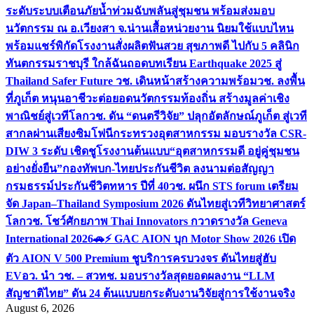
ระดับระบบเตือนภัยน้ำท่วมฉับพลันสู่ชุมชน พร้อมส่งมอบ
นวัตกรรม ณ อ.เวียงสา จ.น่าน
เสื้อหน่วยงาน นิยมใช้แบบไหน
พร้อมแชร์พิกัดโรงงานสั่งผลิต
ฟันสวย สุขภาพดี ไปกับ 5 คลินิก
ทันตกรรมราชบุรี ใกล้ฉัน
ถอดบทเรียน Earthquake 2025 สู่
Thailand Safer Future วช. เดินหน้าสร้างความพร้อม
วช. ลงพื้น
ที่ภูเก็ต หนุนอาชีวะต่อยอดนวัตกรรมท้องถิ่น สร้างมูลค่าเชิง
พาณิชย์สู่เวทีโลก
วช. ดัน “ดนตรีวิจัย” ปลุกอัตลักษณ์ภูเก็ต สู่เวที
สากลผ่านเสียงซิมโฟนี
กระทรวงอุตสาหกรรม มอบรางวัล CSR-
DIW 3 ระดับ เชิดชูโรงงานต้นแบบ“อุตสาหกรรมดี อยู่คู่ชุมชน
อย่างยั่งยืน”
กองทัพบก-ไทยประกันชีวิต ลงนามต่อสัญญา
กรมธรรม์ประกันชีวิตทหาร ปีที่ 40
วช. ผนึก STS forum เตรียม
จัด Japan–Thailand Symposium 2026 ดันไทยสู่เวทีวิทยาศาสตร์
โลก
วช. โชว์ศักยภาพ Thai Innovators กวาดรางวัล Geneva
International 2026
🚗⚡️ GAC AION บุก Motor Show 2026 เปิด
ตัว AION V 500 Premium ชูบริการครบวงจร ดันไทยสู่ฮับ
EV
อว. นำ วช. – สวทช. มอบรางวัลสุดยอดผลงาน “LLM
สัญชาติไทย” ดัน 24 ต้นแบบยกระดับงานวิจัยสู่การใช้งานจริง
August 6, 2026