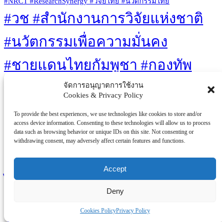
#NRCT #ResearchSynergy #วิจัยไทย #นวัตกรรมไทย
#วช #สำนักงานการวิจัยแห่งชาติ
#นวัตกรรมเพื่อความมั่นคง
#ชายแดนไทยกัมพูชา #กองทัพ
ภาคที่2 #งานวิจัยเพื่อสังคม
จัดการอนุญาตการใช้งาน
Cookies & Privacy Policy
#เทคโนโลยีไทย #โดรนลาด
To provide the best experiences, we use technologies like cookies to store and/or
access device information. Consenting to these technologies will allow us to process
ตระเวน #บล็อกผนังนวัตกรรมสี
data such as browsing behavior or unique IDs on this site. Not consenting or
withdrawing consent, may adversely affect certain features and functions.
เขียว #เท้าเทียมไดนามิก #ไทยวิจัย
Accept
ไทยทำ
Deny
Eco-friendly
Clean Energy
Healthcare
Innovations
Medical Advances
Sustainability
Mental Health
Retro Gaming
Solar Power
Cookies Policy
Privacy Policy
Technology
Well-being
Video Games