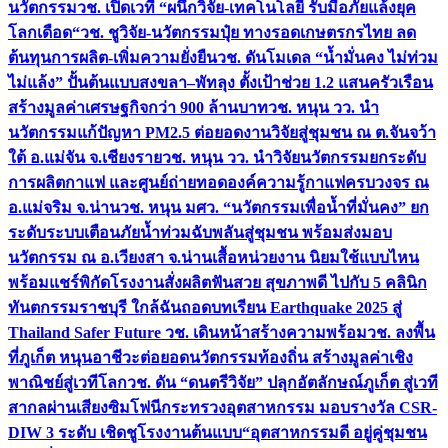
นวัตกรรม
วช. เปิดเวที “ผนึกวิจัย-เทคโนโลยี รับมือภัยแล้งยุค
โลกเดือด“
วช. ชูวิจัย-นวัตกรรมปุ๋ย ทางรอดเกษตรกรไทย ลด
ต้นทุนการผลิต-เพิ่มความยั่งยืน
วช. ดันโมเดล “น้ำมั่นคง ไม่ท่วม
ไม่แล้ง” ปั้นต้นแบบสงขลา–พัทลุง ตั้งเป้าช่วย 1.2 แสนครัวเรือน
สร้างมูลค่าเศรษฐกิจกว่า 900 ล้านบาท
วช. หนุน วว. นำ
นวัตกรรมแก้ปัญหา PM2.5 ต่อยอดงานวิจัยสู่ชุมชน ณ ต.จันจว้า
ใต้ อ.แม่จัน จ.เชียงราย
วช. หนุน วว. นำวิจัยนวัตกรรมยกระดับ
การผลิตกาแฟ และศูนย์ถ่ายทอดองค์ความรู้กาแฟครบวงจร ณ
อ.แม่จริม จ.น่าน
วช. หนุน มศว. “นวัตกรรมเพื่อน้ำที่มั่นคง” ยก
ระดับระบบเตือนภัยน้ำท่วมฉับพลันสู่ชุมชน พร้อมส่งมอบ
นวัตกรรม ณ อ.เวียงสา จ.น่าน
เสื้อหน่วยงาน นิยมใช้แบบไหน
พร้อมแชร์พิกัดโรงงานสั่งผลิต
ฟันสวย สุขภาพดี ไปกับ 5 คลินิก
ทันตกรรมราชบุรี ใกล้ฉัน
ถอดบทเรียน Earthquake 2025 สู่
Thailand Safer Future วช. เดินหน้าสร้างความพร้อม
วช. ลงพื้น
ที่ภูเก็ต หนุนอาชีวะต่อยอดนวัตกรรมท้องถิ่น สร้างมูลค่าเชิง
พาณิชย์สู่เวทีโลก
วช. ดัน “ดนตรีวิจัย” ปลุกอัตลักษณ์ภูเก็ต สู่เวที
สากลผ่านเสียงซิมโฟนี
กระทรวงอุตสาหกรรม มอบรางวัล CSR-
DIW 3 ระดับ เชิดชูโรงงานต้นแบบ“อุตสาหกรรมดี อยู่คู่ชุมชน