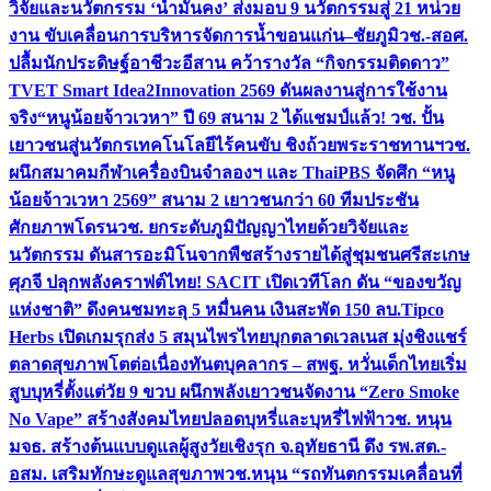
วิจัยและนวัตกรรม ‘น้ำมั่นคง’ ส่งมอบ 9 นวัตกรรมสู่ 21 หน่วย
งาน ขับเคลื่อนการบริหารจัดการน้ำขอนแก่น–ชัยภูมิ
วช.-สอศ.
ปลื้มนักประดิษฐ์อาชีวะอีสาน คว้ารางวัล “กิจกรรมติดดาว”
TVET Smart Idea2Innovation 2569 ดันผลงานสู่การใช้งาน
จริง
“หนูน้อยจ้าวเวหา” ปี 69 สนาม 2 ได้แชมป์แล้ว! วช. ปั้น
เยาวชนสู่นวัตกรเทคโนโลยีไร้คนขับ ชิงถ้วยพระราชทานฯ
วช.
ผนึกสมาคมกีฬาเครื่องบินจำลองฯ และ ThaiPBS จัดศึก “หนู
น้อยจ้าวเวหา 2569” สนาม 2 เยาวชนกว่า 60 ทีมประชัน
ศักยภาพโดรน
วช. ยกระดับภูมิปัญญาไทยด้วยวิจัยและ
นวัตกรรม ดันสารอะมิโนจากพืชสร้างรายได้สู่ชุมชนศรีสะเกษ
ศุภจี ปลุกพลังคราฟต์ไทย! SACIT เปิดเวทีโลก ดัน “ของขวัญ
แห่งชาติ” ดึงคนชมทะลุ 5 หมื่นคน เงินสะพัด 150 ลบ.
Tipco
Herbs เปิดเกมรุกส่ง 5 สมุนไพรไทยบุกตลาดเวลเนส มุ่งชิงแชร์
ตลาดสุขภาพโตต่อเนื่อง
ทันตบุคลากร – สพฐ. หวั่นเด็กไทยเริ่ม
สูบบุหรี่ตั้งแต่วัย 9 ขวบ ผนึกพลังเยาวชนจัดงาน “Zero Smoke
No Vape” สร้างสังคมไทยปลอดบุหรี่และบุหรี่ไฟฟ้า
วช. หนุน
มจธ. สร้างต้นแบบดูแลผู้สูงวัยเชิงรุก จ.อุทัยธานี ดึง รพ.สต.-
อสม. เสริมทักษะดูแลสุขภาพ
วช.หนุน “รถทันตกรรมเคลื่อนที่