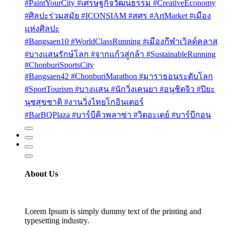
#PaintYourCity #เศรษฐกิจวัฒนธรรม #CreativeEconomy
#ศิลปะร่วมสมัย #ICONSIAM #สศร #ArtMarket #เมือง
แห่งศิลปะ
#Bangsaen10 #WorldClassRunning #เมืองกีฬาเวิลด์คลาส
#บางแสนรักษ์โลก #จากแก้วสู่กล้า #SustainableRunning
#ChonburiSportsCity
#Bangsaen42 #ChonburiMarathon #มาราธอนระดับโลก
#SportTourism #บางแสน #นักวิ่งเคนยา #อนุชิตจิว #ปิยะ
นุชสุขชาติ #งานวิ่งไทยโกอินเตอร์
#BarBQPlaza #บาร์บีคิวพลาซ่า #วิตอะเดย์ #บาร์บีกอน
About Us
Lorem Ipsum is simply dummy text of the printing and
typesetting industry.