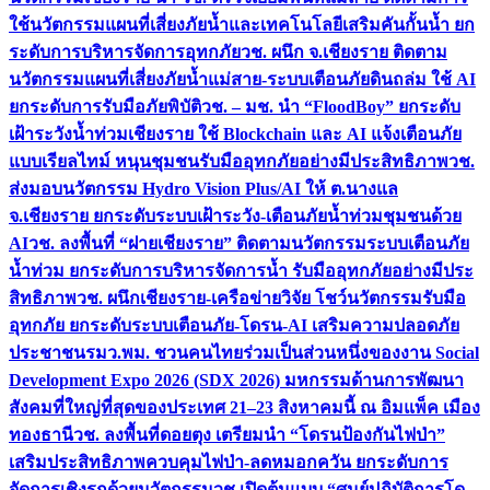
ใช้นวัตกรรมแผนที่เสี่ยงภัยน้ำและเทคโนโลยีเสริมคันกั้นน้ำ ยก
ระดับการบริหารจัดการอุทกภัย
วช. ผนึก จ.เชียงราย ติดตาม
นวัตกรรมแผนที่เสี่ยงภัยน้ำแม่สาย-ระบบเตือนภัยดินถล่ม ใช้ AI
ยกระดับการรับมือภัยพิบัติ
วช. – มช. นำ “FloodBoy” ยกระดับ
เฝ้าระวังน้ำท่วมเชียงราย ใช้ Blockchain และ AI แจ้งเตือนภัย
แบบเรียลไทม์ หนุนชุมชนรับมืออุทกภัยอย่างมีประสิทธิภาพ
วช.
ส่งมอบนวัตกรรม Hydro Vision Plus/AI ให้ ต.นางแล
จ.เชียงราย ยกระดับระบบเฝ้าระวัง-เตือนภัยน้ำท่วมชุมชนด้วย
AI
วช. ลงพื้นที่ “ฝายเชียงราย” ติดตามนวัตกรรมระบบเตือนภัย
น้ำท่วม ยกระดับการบริหารจัดการน้ำ รับมืออุทกภัยอย่างมีประ
สิทธิภาพ
วช. ผนึกเชียงราย-เครือข่ายวิจัย โชว์นวัตกรรมรับมือ
อุทกภัย ยกระดับระบบเตือนภัย-โดรน-AI เสริมความปลอดภัย
ประชาชน
รมว.พม. ชวนคนไทยร่วมเป็นส่วนหนึ่งของงาน Social
Development Expo 2026 (SDX 2026) มหกรรมด้านการพัฒนา
สังคมที่ใหญ่ที่สุดของประเทศ 21–23 สิงหาคมนี้ ณ อิมแพ็ค เมือง
ทองธานี
วช. ลงพื้นที่ดอยตุง เตรียมนำ “โดรนป้องกันไฟป่า”
เสริมประสิทธิภาพควบคุมไฟป่า-ลดหมอกควัน ยกระดับการ
จัดการเชิงรุกด้วยนวัตกรรม
วช.เปิดต้นแบบ “ศูนย์ปฏิบัติการโด