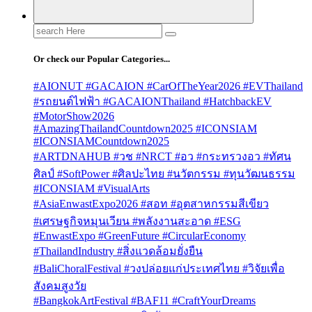
Search
for:
Or check our Popular Categories...
#AIONUT #GACAION #CarOfTheYear2026 #EVThailand
#รถยนต์ไฟฟ้า #GACAIONThailand #HatchbackEV
#MotorShow2026
#AmazingThailandCountdown2025 #ICONSIAM
#ICONSIAMCountdown2025
#ARTDNAHUB #วช #NRCT #อว #กระทรวงอว #ทัศน
ศิลป์ #SoftPower #ศิลปะไทย #นวัตกรรม #ทุนวัฒนธรรม
#ICONSIAM #VisualArts
#AsiaEnwastExpo2026 #สอท #อุตสาหกรรมสีเขียว
#เศรษฐกิจหมุนเวียน #พลังงานสะอาด #ESG
#EnwastExpo #GreenFuture #CircularEconomy
#ThailandIndustry #สิ่งแวดล้อมยั่งยืน
#BaliChoralFestival #วงปล่อยแก่ประเทศไทย #วิจัยเพื่อ
สังคมสูงวัย
#BangkokArtFestival #BAF11 #CraftYourDreams