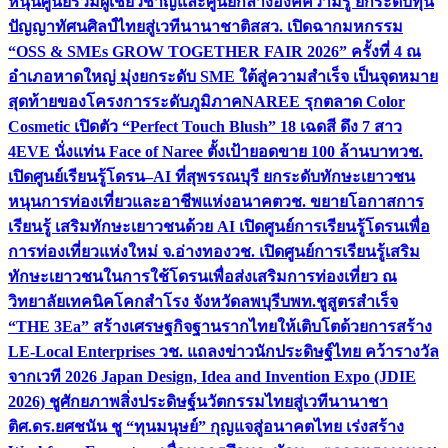
หนุนศูนย์รวมผู้เชี่ยวชาญและศูนย์กลางองค์ความรู้ ยกระดับทุน
ปัญญาทัศนศิลป์ไทยสู่เวทีนานาชาติ
สสว. เปิดฉากมหกรรม
“OSS & SMEs GROW TOGETHER FAIR 2026” ครั้งที่ 4 ณ
อำเภอหาดใหญ่ มุ่งยกระดับ SME ใต้สู่ความสำเร็จ เป็นจุดหมาย
สุดท้ายของโครงการระดับภูมิภาค
NAREE รุกตลาด Color
Cosmetic เปิดตัว “Perfect Touch Blush” 18 เฉดสี ดึง 7 สาว
4EVE นั่งแท่น Face of Naree ตั้งเป้ายอดขาย 100 ล้านบาท
วช.
เปิดศูนย์เรียนรู้โดรน–AI ที่สุพรรณบุรี ยกระดับทักษะเยาวชน
หนุนการท่องเที่ยวและอาชีพแห่งอนาคต
วช. ขยายโอกาสการ
เรียนรู้ เสริมทักษะเยาวชนด้วย AI เปิดศูนย์การเรียนรู้โดรนเพื่อ
การท่องเที่ยวแห่งใหม่ จ.อ่างทอง
วช. เปิดศูนย์การเรียนรู้เสริม
ทักษะเยาวชนในการใช้โดรนเพื่อส่งเสริมการท่องเที่ยว ณ
วิทยาลัยเทคนิคโคกสำโรง จังหวัดลพบุรี
บพท.ชูสูตรสำเร็จ
“THE 3Ea” สร้างเศรษฐกิจฐานรากไทยให้เติบโตด้วยการสร้าง
LE-Local Enterprises
วช. แถลงข่าวนักประดิษฐ์ไทย คว้ารางวัล
จากเวที 2026 Japan Design, Idea and Invention Expo (JDIE
2026) ชูศักยภาพสิ่งประดิษฐ์นวัตกรรมไทยสู่เวทีนานาชา
ติ
ศ.ดร.ยศชนัน ชู “ทุนมนุษย์” กุญแจสู่อนาคตไทย เร่งสร้าง