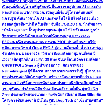
Workforce Ecosystem เชื่อมการศึกษา–ทักษะ–ตลาดแรงงาน
วช.
เปิดศูนย์เรียนรู้โดรนที่อุทัยธานี ปั้นเยาวชนสู่ทักษะ AI ยกระดับ
ท่องเที่ยวด้วยนวัตกรรม
วช. เปิดศูนย์เรียนรู้โดรนต้นแบบที่
นครปฐม ดันเยาวชนใช้ AI และเทคโนโลยี สร้างสื่อท่องเที่ยว-
ต่อยอดสู่อาชีพ
“ป่าดี ครีเอชัน” จับมือ FORRU มช. นำทัพอาสา
“ป่าดี Together” ฟื้นฟูป่าดอยสุเทพ-ปุย 8 ไร่ โชว์โมเดลปลูกป่า
วิทยาศาสตร์พรีเมียม ตอบโจทย์นักลงทุนยุค Net Zero &
ESG
วช. ผนึก สทนช.-สอศ. ลงนาม MOU ขับเคลื่อนงานวิจัย
พลิกอนาคตไทย ฝ่าวิกฤต PM2.5 สู่ความมั่นคงน้ำทั่วประเทศ
ศุภ
ชัย ปลัด อว. มอบรางวัล “วิศวกรสังคมพัฒนาชุมชนดีเด่น ปี
2569” เชิดชูนักศึกษา มรภ. 38 แห่ง ขับเคลื่อนนวัตกรรมพัฒนา
ชุมชน
TPQI x Steps x ผู้ประกอบการ : ศักยภาพของ
Neurodivergent ผู้ที่มีความหลากหลายทางการรับรู้ สู่โลกของ
การทำงาน
นักวิจัยไทยสุดปัง! คว้ารางวัลนานาชาติกว่า 400 ผล
งาน จาก 7 เวทีโลก “ยศชนัน” มอบประกาศนียบัตรเชิดชูเกียรติ
วช. ชูพัฒนากำลังคนวิจัย ขับเคลื่อนพลังงานยั่งยืน มุ่งเป้า Net
Zero ประเทศไทย
รองนายกฯ “ยศชนัน” เปิดเกม Siam Silica ดัน
โครงการชิปแห่งชาติ ปั้นไทยสู่ฮับ Deep Tech อาเซียน
“ยศชนัน”