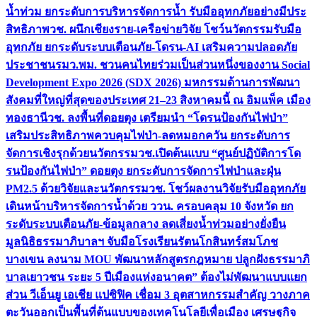
น้ำท่วม ยกระดับการบริหารจัดการน้ำ รับมืออุทกภัยอย่างมีประ
สิทธิภาพ
วช. ผนึกเชียงราย-เครือข่ายวิจัย โชว์นวัตกรรมรับมือ
อุทกภัย ยกระดับระบบเตือนภัย-โดรน-AI เสริมความปลอดภัย
ประชาชน
รมว.พม. ชวนคนไทยร่วมเป็นส่วนหนึ่งของงาน Social
Development Expo 2026 (SDX 2026) มหกรรมด้านการพัฒนา
สังคมที่ใหญ่ที่สุดของประเทศ 21–23 สิงหาคมนี้ ณ อิมแพ็ค เมือง
ทองธานี
วช. ลงพื้นที่ดอยตุง เตรียมนำ “โดรนป้องกันไฟป่า”
เสริมประสิทธิภาพควบคุมไฟป่า-ลดหมอกควัน ยกระดับการ
จัดการเชิงรุกด้วยนวัตกรรม
วช.เปิดต้นแบบ “ศูนย์ปฏิบัติการโด
รนป้องกันไฟป่า” ดอยตุง ยกระดับการจัดการไฟป่าและฝุ่น
PM2.5 ด้วยวิจัยและนวัตกรรม
วช. โชว์ผลงานวิจัยรับมืออุทกภัย
เดินหน้าบริหารจัดการน้ำด้วย ววน. ครอบคลุม 10 จังหวัด ยก
ระดับระบบเตือนภัย-ข้อมูลกลาง ลดเสี่ยงน้ำท่วมอย่างยั่งยืน
มูลนิธิธรรมาภิบาลฯ จับมือโรงเรียนรัตนโกสินทร์สมโภช
บางเขน ลงนาม MOU พัฒนาหลักสูตรกฎหมาย ปลูกฝังธรรมาภิ
บาลเยาวชน ระยะ 5 ปี
เมืองแห่งอนาคต” ต้องไม่พัฒนาแบบแยก
ส่วน วีเอ็นยู เอเชีย แปซิฟิค เชื่อม 3 อุตสาหกรรมสำคัญ วางภาค
ตะวันออกเป็นพื้นที่ต้นแบบของเทคโนโลยีเพื่อเมือง เศรษฐกิจ