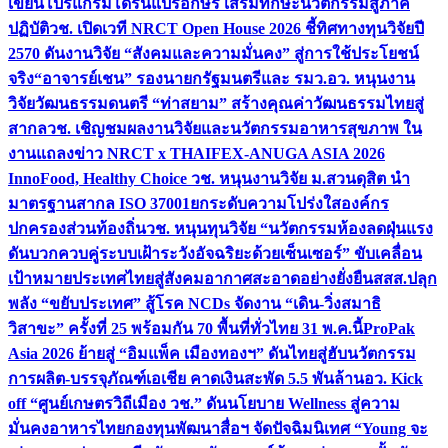
เขียนโปรแกรมโดรนแปรอักษร เสริมทักษะนวัตกรรมสู่ภาค
ปฏิบัติ
วช. เปิดเวที NRCT Open House 2026 ชี้ทิศทางทุนวิจัยปี
2570 ดันงานวิจัย “สังคมและความมั่นคง” สู่การใช้ประโยชน์
จริง
“อาจารย์เชน” รองนายกรัฐมนตรีและ รมว.อว. หนุนงาน
วิจัยวัฒนธรรมดนตรี “ท่าสยาม” สร้างคุณค่าวัฒนธรรมไทยสู่
สากล
วช. เชิญชมผลงานวิจัยและนวัตกรรมอาหารสุขภาพ ใน
งานแถลงข่าว NRCT x THAIFEX-ANUGA ASIA 2026
InnoFood, Healthy Choice
วช. หนุนงานวิจัย ม.สวนดุสิต นำ
มาตรฐานสากล ISO 37001ยกระดับความโปร่งใสองค์กร
ปกครองส่วนท้องถิ่น
วช. หนุนทุนวิจัย “นวัตกรรมห้องลดฝุ่นแรง
ดันบวกควบคู่ระบบเฝ้าระวังอัจฉริยะด้วยเซ็นเซอร์” ขับเคลื่อน
เป้าหมายประเทศไทยสู่สังคมอากาศสะอาดอย่างยั่งยืน
สสส.ปลุก
พลัง “ขยับประเทศ” สู้โรค NCDs จัดงาน “เดิน-วิ่งสมาธิ
วิสาขะ” ครั้งที่ 25 พร้อมกัน 70 พื้นที่ทั่วไทย 31 พ.ค.นี้
ProPak
Asia 2026 ย้ายสู่ “อิมแพ็ค เมืองทองฯ” ดันไทยสู่ฮับนวัตกรรม
การผลิต-บรรจุภัณฑ์เอเชีย คาดเงินสะพัด 5.5 พันล้าน
อว. Kick
off “ศูนย์เกษตรวิถีเมือง วช.” ดันนโยบาย Wellness สู่ความ
มั่นคงอาหารไทย
กองทุนพัฒนาสื่อฯ จัดปัจฉิมนิเทศ “Young จะ