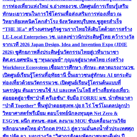
การท่องเที่ยวแห่งใหม่ จ.อ่างทอง
วช. เปิดศูนย์การเรียนรู้เสริม
ทักษะเยาวชนในการใช้โดรนเพื่อส่งเสริมการท่องเที่ยว ณ
วิทยาลัยเทคนิคโคกสำโรง จังหวัดลพบุรี
บพท.ชูสูตรสำเร็จ
“THE 3Ea” สร้างเศรษฐกิจฐานรากไทยให้เติบโตด้วยการสร้าง
LE-Local Enterprises
วช. แถลงข่าวนักประดิษฐ์ไทย คว้ารางวัล
จากเวที 2026 Japan Design, Idea and Invention Expo (JDIE
2026) ชูศักยภาพสิ่งประดิษฐ์นวัตกรรมไทยสู่เวทีนานาชา
ติ
ศ.ดร.ยศชนัน ชู “ทุนมนุษย์” กุญแจสู่อนาคตไทย เร่งสร้าง
Workforce Ecosystem เชื่อมการศึกษา–ทักษะ–ตลาดแรงงาน
วช.
เปิดศูนย์เรียนรู้โดรนที่อุทัยธานี ปั้นเยาวชนสู่ทักษะ AI ยกระดับ
ท่องเที่ยวด้วยนวัตกรรม
วช. เปิดศูนย์เรียนรู้โดรนต้นแบบที่
นครปฐม ดันเยาวชนใช้ AI และเทคโนโลยี สร้างสื่อท่องเที่ยว-
ต่อยอดสู่อาชีพ
“ป่าดี ครีเอชัน” จับมือ FORRU มช. นำทัพอาสา
“ป่าดี Together” ฟื้นฟูป่าดอยสุเทพ-ปุย 8 ไร่ โชว์โมเดลปลูกป่า
วิทยาศาสตร์พรีเมียม ตอบโจทย์นักลงทุนยุค Net Zero &
ESG
วช. ผนึก สทนช.-สอศ. ลงนาม MOU ขับเคลื่อนงานวิจัย
พลิกอนาคตไทย ฝ่าวิกฤต PM2.5 สู่ความมั่นคงน้ำทั่วประเทศ
ศุภ
ชัย ปลัด อว. มอบรางวัล “วิศวกรสังคมพัฒนาชุมชนดีเด่น ปี