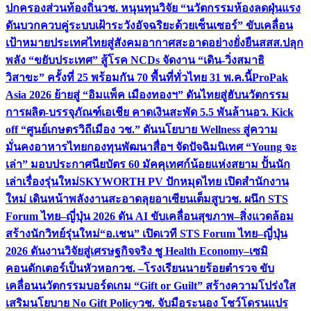
ปกครองส่วนท้องถิ่น
วช. หนุนทุนวิจัย “นวัตกรรมห้องลดฝุ่นแรง
ดันบวกควบคู่ระบบเฝ้าระวังอัจฉริยะด้วยเซ็นเซอร์” ขับเคลื่อน
เป้าหมายประเทศไทยสู่สังคมอากาศสะอาดอย่างยั่งยืน
สสส.ปลุก
พลัง “ขยับประเทศ” สู้โรค NCDs จัดงาน “เดิน-วิ่งสมาธิ
วิสาขะ” ครั้งที่ 25 พร้อมกัน 70 พื้นที่ทั่วไทย 31 พ.ค.นี้
ProPak
Asia 2026 ย้ายสู่ “อิมแพ็ค เมืองทองฯ” ดันไทยสู่ฮับนวัตกรรม
การผลิต-บรรจุภัณฑ์เอเชีย คาดเงินสะพัด 5.5 พันล้าน
อว. Kick
off “ศูนย์เกษตรวิถีเมือง วช.” ดันนโยบาย Wellness สู่ความ
มั่นคงอาหารไทย
กองทุนพัฒนาสื่อฯ จัดปัจฉิมนิเทศ “Young จะ
เล่า” มอบประกาศนียบัตร 60 มัคคุเทศก์น้อยแห่งสยาม ปั้นนัก
เล่าเรื่องรุ่นใหม่
SKYWORTH PV ปักหมุดไทย เปิดสำนักงาน
ใหม่ เดินหน้าพลังงานสะอาดลุยอาเซียนเต็มสูบ
วช. ผนึก STS
Forum ไทย–ญี่ปุ่น 2026 ดัน AI ขับเคลื่อนสุขภาพ–สิ่งแวดล้อม
สร้างนักวิทย์รุ่นใหม่
“อ.เชน” เปิดเวที STS Forum ไทย–ญี่ปุ่น
2026 ดันงานวิจัยสู่เศรษฐกิจจริง ชู Health Economy–เซมิ
คอนดักเตอร์เป็นหัวหอก
วช. –โรงเรียนนายร้อยตำรวจ ขับ
เคลื่อนนวัตกรรมบอร์ดเกม “Gift or Guilt” สร้างความโปร่งใส
เสริมนโยบาย No Gift Policy
วช. จับมือระนอง โชว์โดรนแปร