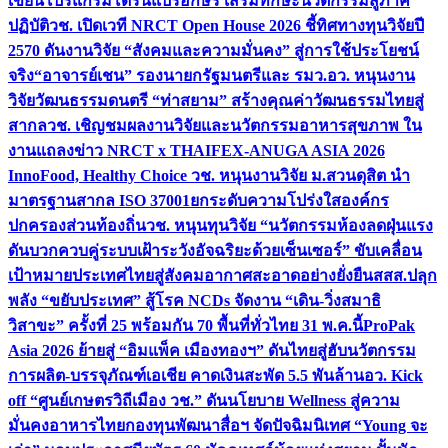
เขียนโปรแกรมโดรนแปรอักษร เสริมทักษะนวัตกรรมสู่ภาค
ปฏิบัติ
วช. เปิดเวที NRCT Open House 2026 ชี้ทิศทางทุนวิจัยปี
2570 ดันงานวิจัย “สังคมและความมั่นคง” สู่การใช้ประโยชน์
จริง
“อาจารย์เชน” รองนายกรัฐมนตรีและ รมว.อว. หนุนงาน
วิจัยวัฒนธรรมดนตรี “ท่าสยาม” สร้างคุณค่าวัฒนธรรมไทยสู่
สากล
วช. เชิญชมผลงานวิจัยและนวัตกรรมอาหารสุขภาพ ใน
งานแถลงข่าว NRCT x THAIFEX-ANUGA ASIA 2026
InnoFood, Healthy Choice
วช. หนุนงานวิจัย ม.สวนดุสิต นำ
มาตรฐานสากล ISO 37001ยกระดับความโปร่งใสองค์กร
ปกครองส่วนท้องถิ่น
วช. หนุนทุนวิจัย “นวัตกรรมห้องลดฝุ่นแรง
ดันบวกควบคู่ระบบเฝ้าระวังอัจฉริยะด้วยเซ็นเซอร์” ขับเคลื่อน
เป้าหมายประเทศไทยสู่สังคมอากาศสะอาดอย่างยั่งยืน
สสส.ปลุก
พลัง “ขยับประเทศ” สู้โรค NCDs จัดงาน “เดิน-วิ่งสมาธิ
วิสาขะ” ครั้งที่ 25 พร้อมกัน 70 พื้นที่ทั่วไทย 31 พ.ค.นี้
ProPak
Asia 2026 ย้ายสู่ “อิมแพ็ค เมืองทองฯ” ดันไทยสู่ฮับนวัตกรรม
การผลิต-บรรจุภัณฑ์เอเชีย คาดเงินสะพัด 5.5 พันล้าน
อว. Kick
off “ศูนย์เกษตรวิถีเมือง วช.” ดันนโยบาย Wellness สู่ความ
มั่นคงอาหารไทย
กองทุนพัฒนาสื่อฯ จัดปัจฉิมนิเทศ “Young จะ