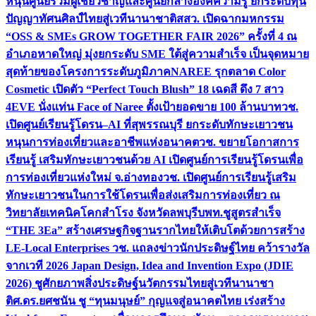
หนุนศูนย์รวมผู้เชี่ยวชาญและศูนย์กลางองค์ความรู้ ยกระดับทุน
ปัญญาทัศนศิลป์ไทยสู่เวทีนานาชาติ
สสว. เปิดฉากมหกรรม
“OSS & SMEs GROW TOGETHER FAIR 2026” ครั้งที่ 4 ณ
อำเภอหาดใหญ่ มุ่งยกระดับ SME ใต้สู่ความสำเร็จ เป็นจุดหมาย
สุดท้ายของโครงการระดับภูมิภาค
NAREE รุกตลาด Color
Cosmetic เปิดตัว “Perfect Touch Blush” 18 เฉดสี ดึง 7 สาว
4EVE นั่งแท่น Face of Naree ตั้งเป้ายอดขาย 100 ล้านบาท
วช.
เปิดศูนย์เรียนรู้โดรน–AI ที่สุพรรณบุรี ยกระดับทักษะเยาวชน
หนุนการท่องเที่ยวและอาชีพแห่งอนาคต
วช. ขยายโอกาสการ
เรียนรู้ เสริมทักษะเยาวชนด้วย AI เปิดศูนย์การเรียนรู้โดรนเพื่อ
การท่องเที่ยวแห่งใหม่ จ.อ่างทอง
วช. เปิดศูนย์การเรียนรู้เสริม
ทักษะเยาวชนในการใช้โดรนเพื่อส่งเสริมการท่องเที่ยว ณ
วิทยาลัยเทคนิคโคกสำโรง จังหวัดลพบุรี
บพท.ชูสูตรสำเร็จ
“THE 3Ea” สร้างเศรษฐกิจฐานรากไทยให้เติบโตด้วยการสร้าง
LE-Local Enterprises
วช. แถลงข่าวนักประดิษฐ์ไทย คว้ารางวัล
จากเวที 2026 Japan Design, Idea and Invention Expo (JDIE
2026) ชูศักยภาพสิ่งประดิษฐ์นวัตกรรมไทยสู่เวทีนานาชา
ติ
ศ.ดร.ยศชนัน ชู “ทุนมนุษย์” กุญแจสู่อนาคตไทย เร่งสร้าง