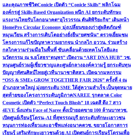
และคุณภาพชีวิต
Conicle เปิดตัว “Conicle Skills” พลิกโฉม
องค์กรสู่ Skills-Based Organization ผนึก AI ยกระดับทักษะ
แรงงานไทยรับโลกอนาคต
“อุไรวรรณ ตันติพิริยะกิจ” เดินหน้า
HomePro Circular Economy มุ่งเปลี่ยนของเก่าสู่ผลิตภัณฑ์
หมุนเวียน สร้างการเติบโตอย่างยั่งยืน
“ยศชนัน” ตรวจเยี่ยมชม
โครงการแก้ไขปัญหาความยากจน นำกลไก อววน. ร่วมสร้าง
กลไกความร่วมมือในพื้นที่ ขับเคลื่อนด้วยเทคโนโลยีและ
นวัตกรรม ณ จ.ยโสธร
“ดนุพร” เปิดงาน “ART DNA HUB” วช.
หนุนศูนย์รวมผู้เชี่ยวชาญและศูนย์กลางองค์ความรู้ ยกระดับทุน
ปัญญาทัศนศิลป์ไทยสู่เวทีนานาชาติ
สสว. เปิดฉากมหกรรม
“OSS & SMEs GROW TOGETHER FAIR 2026” ครั้งที่ 4 ณ
อำเภอหาดใหญ่ มุ่งยกระดับ SME ใต้สู่ความสำเร็จ เป็นจุดหมาย
สุดท้ายของโครงการระดับภูมิภาค
NAREE รุกตลาด Color
Cosmetic เปิดตัว “Perfect Touch Blush” 18 เฉดสี ดึง 7 สาว
4EVE นั่งแท่น Face of Naree ตั้งเป้ายอดขาย 100 ล้านบาท
วช.
เปิดศูนย์เรียนรู้โดรน–AI ที่สุพรรณบุรี ยกระดับทักษะเยาวชน
หนุนการท่องเที่ยวและอาชีพแห่งอนาคต
วช. ขยายโอกาสการ
เรียนรู้ เสริมทักษะเยาวชนด้วย AI เปิดศูนย์การเรียนรู้โดรนเพื่อ