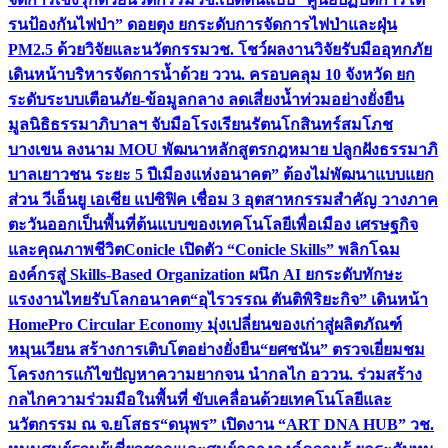
รนป้องกันไฟป่า” ดอยตุง ยกระดับการจัดการไฟป่าและฝุ่น
PM2.5 ด้วยวิจัยและนวัตกรรม
วช. โชว์ผลงานวิจัยรับมืออุทกภัย
เดินหน้าบริหารจัดการน้ำด้วย ววน. ครอบคลุม 10 จังหวัด ยก
ระดับระบบเตือนภัย-ข้อมูลกลาง ลดเสี่ยงน้ำท่วมอย่างยั่งยืน
มูลนิธิธรรมาภิบาลฯ จับมือโรงเรียนรัตนโกสินทร์สมโภช
บางเขน ลงนาม MOU พัฒนาหลักสูตรกฎหมาย ปลูกฝังธรรมาภิ
บาลเยาวชน ระยะ 5 ปี
เมืองแห่งอนาคต” ต้องไม่พัฒนาแบบแยก
ส่วน วีเอ็นยู เอเชีย แปซิฟิค เชื่อม 3 อุตสาหกรรมสำคัญ วางภาค
ตะวันออกเป็นพื้นที่ต้นแบบของเทคโนโลยีเพื่อเมือง เศรษฐกิจ
และคุณภาพชีวิต
Conicle เปิดตัว “Conicle Skills” พลิกโฉม
องค์กรสู่ Skills-Based Organization ผนึก AI ยกระดับทักษะ
แรงงานไทยรับโลกอนาคต
“อุไรวรรณ ตันติพิริยะกิจ” เดินหน้า
HomePro Circular Economy มุ่งเปลี่ยนของเก่าสู่ผลิตภัณฑ์
หมุนเวียน สร้างการเติบโตอย่างยั่งยืน
“ยศชนัน” ตรวจเยี่ยมชม
โครงการแก้ไขปัญหาความยากจน นำกลไก อววน. ร่วมสร้าง
กลไกความร่วมมือในพื้นที่ ขับเคลื่อนด้วยเทคโนโลยีและ
นวัตกรรม ณ จ.ยโสธร
“ดนุพร” เปิดงาน “ART DNA HUB” วช.