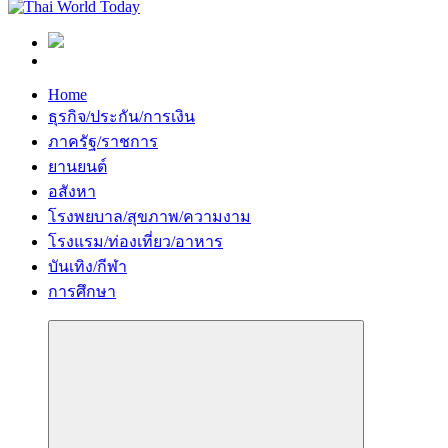
Home
ธุรกิจ/ประกัน/การเงิน
ภาครัฐ/ราชการ
ยานยนต์
อสังหา
โรงพยบาล/สุขภาพ/ความงาม
โรงแรม/ท่องเที่ยว/อาหาร
บันเทิง/กีฬา
การศึกษา