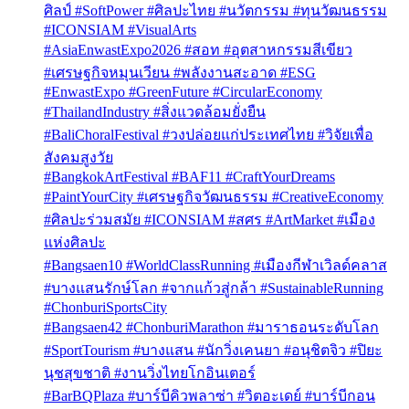
ศิลป์ #SoftPower #ศิลปะไทย #นวัตกรรม #ทุนวัฒนธรรม
#ICONSIAM #VisualArts
#AsiaEnwastExpo2026 #สอท #อุตสาหกรรมสีเขียว
#เศรษฐกิจหมุนเวียน #พลังงานสะอาด #ESG
#EnwastExpo #GreenFuture #CircularEconomy
#ThailandIndustry #สิ่งแวดล้อมยั่งยืน
#BaliChoralFestival #วงปล่อยแก่ประเทศไทย #วิจัยเพื่อ
สังคมสูงวัย
#BangkokArtFestival #BAF11 #CraftYourDreams
#PaintYourCity #เศรษฐกิจวัฒนธรรม #CreativeEconomy
#ศิลปะร่วมสมัย #ICONSIAM #สศร #ArtMarket #เมือง
แห่งศิลปะ
#Bangsaen10 #WorldClassRunning #เมืองกีฬาเวิลด์คลาส
#บางแสนรักษ์โลก #จากแก้วสู่กล้า #SustainableRunning
#ChonburiSportsCity
#Bangsaen42 #ChonburiMarathon #มาราธอนระดับโลก
#SportTourism #บางแสน #นักวิ่งเคนยา #อนุชิตจิว #ปิยะ
นุชสุขชาติ #งานวิ่งไทยโกอินเตอร์
#BarBQPlaza #บาร์บีคิวพลาซ่า #วิตอะเดย์ #บาร์บีกอน