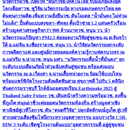
นวัตกรรม
วช. เปิดเวที “ผนึกวิจัย-เทคโนโลยี รับมือภัยแล้งยุค
โลกเดือด“
วช. ชูวิจัย-นวัตกรรมปุ๋ย ทางรอดเกษตรกรไทย ลด
ต้นทุนการผลิต-เพิ่มความยั่งยืน
วช. ดันโมเดล “น้ำมั่นคง ไม่ท่วม
ไม่แล้ง” ปั้นต้นแบบสงขลา–พัทลุง ตั้งเป้าช่วย 1.2 แสนครัวเรือน
สร้างมูลค่าเศรษฐกิจกว่า 900 ล้านบาท
วช. หนุน วว. นำ
นวัตกรรมแก้ปัญหา PM2.5 ต่อยอดงานวิจัยสู่ชุมชน ณ ต.จันจว้า
ใต้ อ.แม่จัน จ.เชียงราย
วช. หนุน วว. นำวิจัยนวัตกรรมยกระดับ
การผลิตกาแฟ และศูนย์ถ่ายทอดองค์ความรู้กาแฟครบวงจร ณ
อ.แม่จริม จ.น่าน
วช. หนุน มศว. “นวัตกรรมเพื่อน้ำที่มั่นคง” ยก
ระดับระบบเตือนภัยน้ำท่วมฉับพลันสู่ชุมชน พร้อมส่งมอบ
นวัตกรรม ณ อ.เวียงสา จ.น่าน
เสื้อหน่วยงาน นิยมใช้แบบไหน
พร้อมแชร์พิกัดโรงงานสั่งผลิต
ฟันสวย สุขภาพดี ไปกับ 5 คลินิก
ทันตกรรมราชบุรี ใกล้ฉัน
ถอดบทเรียน Earthquake 2025 สู่
Thailand Safer Future วช. เดินหน้าสร้างความพร้อม
วช. ลงพื้น
ที่ภูเก็ต หนุนอาชีวะต่อยอดนวัตกรรมท้องถิ่น สร้างมูลค่าเชิง
พาณิชย์สู่เวทีโลก
วช. ดัน “ดนตรีวิจัย” ปลุกอัตลักษณ์ภูเก็ต สู่เวที
สากลผ่านเสียงซิมโฟนี
กระทรวงอุตสาหกรรม มอบรางวัล CSR-
DIW 3 ระดับ เชิดชูโรงงานต้นแบบ“อุตสาหกรรมดี อยู่คู่ชุมชน