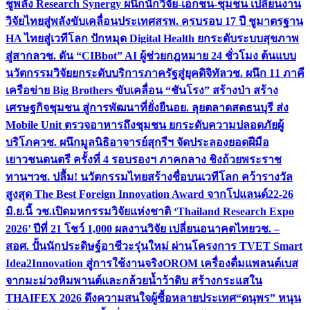
ชูพลัง Research Synergy ผนึกนักวิจัย-เอกชน-ชุมชน เปลี่ยนงาน
วิจัยไทยสู่พลังขับเคลื่อนประเทศ
สรพ. ครบรอบ 17 ปี ชูมาตรฐาน
HA ไทยสู่เวทีโลก ปักหมุด Digital Health ยกระดับระบบสุขภาพ
สู่สากล
วช. ดัน “CIBbot” AI ผู้ช่วยกฎหมาย 24 ชั่วโมง ต้นแบบ
นวัตกรรมวิจัยยกระดับบริการภาครัฐสู่ยุคดิจิทัล
วช. ผนึก 11 ภาคี
เครือข่าย Big Brothers ขับเคลื่อน “ชันโรง” สร้างป่า สร้าง
เศรษฐกิจชุมชน สู่การพัฒนาที่ยั่งยืน
อย. ลุยตลาดสดธนบุรี ส่ง
Mobile Unit ตรวจอาหารถึงชุมชน ยกระดับความปลอดภัยผู้
บริโภค
วช. ผนึกมูลนิธิอาจารย์สุกรีฯ จัดประลองยอดฝีมือ
เยาวชนดนตรี ครั้งที่ 4 รอบรองฯ ภาคกลาง ชิงถ้วยพระราช
ทานฯ
วช. ปลื้ม! นวัตกรรมไทยสร้างชื่อบนเวทีโลก คว้ารางวัล
สูงสุด The Best Foreign Innovation Award จากโปแลนด์
22-26
มิ.ย.นี้ วช.เปิดมหกรรมวิจัยแห่งชาติ ‘Thailand Research Expo
2026’ ปีที่ 21 โชว์ 1,000 ผลงานวิจัย เปลี่ยนอนาคตไทย
วช. –
สอศ. ปั้นนักประดิษฐ์อาชีวะรุ่นใหม่ ผ่านโครงการ TVET Smart
Idea2Innovation สู่การใช้งานจริง
OROM เครื่องดื่มแพลนต์เบส
จากมะม่วงหิมพานต์และกล้วยน้ำว้าดิบ สร้างกระแสใน
THAIFEX 2026 ดึงความสนใจผู้ซื้อหลายประเทศ
“ดนุพร” หนุน