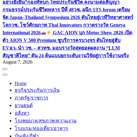
อย่างยั่งยืน”
กองทัพบก-ไทยประกันชีวิต ลงนามต่อสัญญา
กรมธรรม์ประกันชีวิตทหาร ปีที่ 40
วช. ผนึก STS forum เตรียม
จัด Japan–Thailand Symposium 2026 ดันไทยสู่เวทีวิทยาศาสตร์
โลก
วช. โชว์ศักยภาพ Thai Innovators กวาดรางวัล Geneva
International 2026
GAC AION บุก Motor Show 2026 เปิด
ตัว AION V 500 Premium ชูบริการครบวงจร ดันไทยสู่ฮับ
EV
อว. นำ วช. – สวทช. มอบรางวัลสุดยอดผลงาน “LLM
สัญชาติไทย” ดัน 24 ต้นแบบยกระดับงานวิจัยสู่การใช้งานจริง
August 7, 2026
Home
ธุรกิจ/ประกัน/การเงิน
ภาครัฐ/ราชการ
ยานยนต์
อสังหา
โรงพยบาล/สุขภาพ/ความงาม
โรงแรม/ท่องเที่ยว/อาหาร
บันเทิง/กีฬา