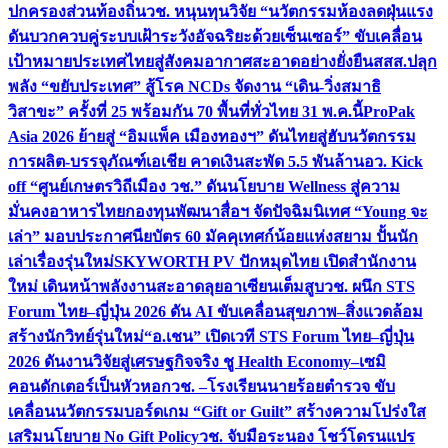
ปกครองส่วนท้องถิ่น
วช. หนุนทุนวิจัย “นวัตกรรมห้องลดฝุ่นแรง
ดันบวกควบคู่ระบบเฝ้าระวังอัจฉริยะด้วยเซ็นเซอร์” ขับเคลื่อน
เป้าหมายประเทศไทยสู่สังคมอากาศสะอาดอย่างยั่งยืน
สสส.ปลุก
พลัง “ขยับประเทศ” สู้โรค NCDs จัดงาน “เดิน-วิ่งสมาธิ
วิสาขะ” ครั้งที่ 25 พร้อมกัน 70 พื้นที่ทั่วไทย 31 พ.ค.นี้
ProPak
Asia 2026 ย้ายสู่ “อิมแพ็ค เมืองทองฯ” ดันไทยสู่ฮับนวัตกรรม
การผลิต-บรรจุภัณฑ์เอเชีย คาดเงินสะพัด 5.5 พันล้าน
อว. Kick
off “ศูนย์เกษตรวิถีเมือง วช.” ดันนโยบาย Wellness สู่ความ
มั่นคงอาหารไทย
กองทุนพัฒนาสื่อฯ จัดปัจฉิมนิเทศ “Young จะ
เล่า” มอบประกาศนียบัตร 60 มัคคุเทศก์น้อยแห่งสยาม ปั้นนัก
เล่าเรื่องรุ่นใหม่
SKYWORTH PV ปักหมุดไทย เปิดสำนักงาน
ใหม่ เดินหน้าพลังงานสะอาดลุยอาเซียนเต็มสูบ
วช. ผนึก STS
Forum ไทย–ญี่ปุ่น 2026 ดัน AI ขับเคลื่อนสุขภาพ–สิ่งแวดล้อม
สร้างนักวิทย์รุ่นใหม่
“อ.เชน” เปิดเวที STS Forum ไทย–ญี่ปุ่น
2026 ดันงานวิจัยสู่เศรษฐกิจจริง ชู Health Economy–เซมิ
คอนดักเตอร์เป็นหัวหอก
วช. –โรงเรียนนายร้อยตำรวจ ขับ
เคลื่อนนวัตกรรมบอร์ดเกม “Gift or Guilt” สร้างความโปร่งใส
เสริมนโยบาย No Gift Policy
วช. จับมือระนอง โชว์โดรนแปร