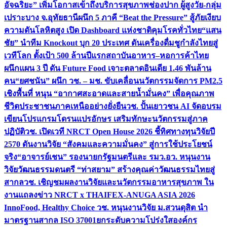
อัจฉริยะ” เพิ่มโอกาสเข้าถึงบริการสุขภาพช่องปาก ผู้สูงวัย-กลุ่ม
เปราะบาง จ.อุทัยธานี
ผนึก 5 ภาคี “Beat the Pressure” สู้ภัยเงียบ
ความดันโลหิตสูง เปิด Dashboard แห่งชาติคุมโรคทั่วไทย
“แสน
ชัย” นำทีม Knockout บุก 20 ประเทศ ดันเครื่องดื่มชูกำลังไทยสู่
เวทีโลก ตั้งเป้า 500 ล้านปีแรก
สถาบันอาหาร–หอการค้าไทย
ผนึกแผน 3 ปี ดัน Future Food เจาะตลาดอินเดีย 1.46 พันล้าน
คน
“ยศชนัน” ผนึก วช. – มช. ขับเคลื่อนนวัตกรรมจัดการ PM2.5
เชิงพื้นที่ หนุน “อากาศสะอาดและสายน้ำมั่นคง” เพื่อคุณภาพ
ชีวิตประชาชนภาคเหนืออย่างยั่งยืน
วช. ปั้นเยาวชน AI จัดอบรม
เขียนโปรแกรมโดรนแปรอักษร เสริมทักษะนวัตกรรมสู่ภาค
ปฏิบัติ
วช. เปิดเวที NRCT Open House 2026 ชี้ทิศทางทุนวิจัยปี
2570 ดันงานวิจัย “สังคมและความมั่นคง” สู่การใช้ประโยชน์
จริง
“อาจารย์เชน” รองนายกรัฐมนตรีและ รมว.อว. หนุนงาน
วิจัยวัฒนธรรมดนตรี “ท่าสยาม” สร้างคุณค่าวัฒนธรรมไทยสู่
สากล
วช. เชิญชมผลงานวิจัยและนวัตกรรมอาหารสุขภาพ ใน
งานแถลงข่าว NRCT x THAIFEX-ANUGA ASIA 2026
InnoFood, Healthy Choice
วช. หนุนงานวิจัย ม.สวนดุสิต นำ
มาตรฐานสากล ISO 37001ยกระดับความโปร่งใสองค์กร