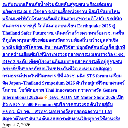
ระดับระบบเตือนภัยน้ำท่วมฉับพลันสู่ชุมชน พร้อมส่งมอบ
นวัตกรรม ณ อ.เวียงสา จ.น่าน
เสื้อหน่วยงาน นิยมใช้แบบไหน
พร้อมแชร์พิกัดโรงงานสั่งผลิต
ฟันสวย สุขภาพดี ไปกับ 5 คลินิก
ทันตกรรมราชบุรี ใกล้ฉัน
ถอดบทเรียน Earthquake 2025 สู่
Thailand Safer Future วช. เดินหน้าสร้างความพร้อม
วช. ลงพื้น
ที่ภูเก็ต หนุนอาชีวะต่อยอดนวัตกรรมท้องถิ่น สร้างมูลค่าเชิง
พาณิชย์สู่เวทีโลก
วช. ดัน “ดนตรีวิจัย” ปลุกอัตลักษณ์ภูเก็ต สู่เวที
สากลผ่านเสียงซิมโฟนี
กระทรวงอุตสาหกรรม มอบรางวัล CSR-
DIW 3 ระดับ เชิดชูโรงงานต้นแบบ“อุตสาหกรรมดี อยู่คู่ชุมชน
อย่างยั่งยืน”
กองทัพบก-ไทยประกันชีวิต ลงนามต่อสัญญา
กรมธรรม์ประกันชีวิตทหาร ปีที่ 40
วช. ผนึก STS forum เตรียม
จัด Japan–Thailand Symposium 2026 ดันไทยสู่เวทีวิทยาศาสตร์
โลก
วช. โชว์ศักยภาพ Thai Innovators กวาดรางวัล Geneva
International 2026
GAC AION บุก Motor Show 2026 เปิด
ตัว AION V 500 Premium ชูบริการครบวงจร ดันไทยสู่ฮับ
EV
อว. นำ วช. – สวทช. มอบรางวัลสุดยอดผลงาน “LLM
สัญชาติไทย” ดัน 24 ต้นแบบยกระดับงานวิจัยสู่การใช้งานจริง
August 7, 2026