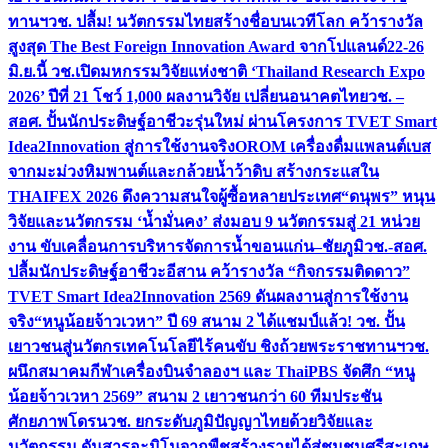
ทานฯ
วช. ปลื้ม! นวัตกรรมไทยสร้างชื่อบนเวทีโลก คว้ารางวัล
สูงสุด The Best Foreign Innovation Award จากโปแลนด์
22-26
มิ.ย.นี้ วช.เปิดมหกรรมวิจัยแห่งชาติ ‘Thailand Research Expo
2026’ ปีที่ 21 โชว์ 1,000 ผลงานวิจัย เปลี่ยนอนาคตไทย
วช. –
สอศ. ปั้นนักประดิษฐ์อาชีวะรุ่นใหม่ ผ่านโครงการ TVET Smart
Idea2Innovation สู่การใช้งานจริง
OROM เครื่องดื่มแพลนต์เบส
จากมะม่วงหิมพานต์และกล้วยน้ำว้าดิบ สร้างกระแสใน
THAIFEX 2026 ดึงความสนใจผู้ซื้อหลายประเทศ
“ดนุพร” หนุน
วิจัยและนวัตกรรม ‘น้ำมั่นคง’ ส่งมอบ 9 นวัตกรรมสู่ 21 หน่วย
งาน ขับเคลื่อนการบริหารจัดการน้ำขอนแก่น–ชัยภูมิ
วช.-สอศ.
ปลื้มนักประดิษฐ์อาชีวะอีสาน คว้ารางวัล “กิจกรรมติดดาว”
TVET Smart Idea2Innovation 2569 ดันผลงานสู่การใช้งาน
จริง
“หนูน้อยจ้าวเวหา” ปี 69 สนาม 2 ได้แชมป์แล้ว! วช. ปั้น
เยาวชนสู่นวัตกรเทคโนโลยีไร้คนขับ ชิงถ้วยพระราชทานฯ
วช.
ผนึกสมาคมกีฬาเครื่องบินจำลองฯ และ ThaiPBS จัดศึก “หนู
น้อยจ้าวเวหา 2569” สนาม 2 เยาวชนกว่า 60 ทีมประชัน
ศักยภาพโดรน
วช. ยกระดับภูมิปัญญาไทยด้วยวิจัยและ
นวัตกรรม ดันสารอะมิโนจากพืชสร้างรายได้สู่ชุมชนศรีสะเกษ