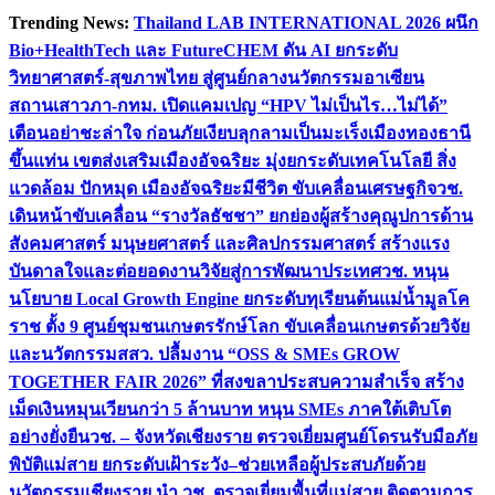
Skip
Trending News:
Thailand LAB INTERNATIONAL 2026 ผนึก
to
Bio+HealthTech และ FutureCHEM ดัน AI ยกระดับ
content
วิทยาศาสตร์-สุขภาพไทย สู่ศูนย์กลางนวัตกรรมอาเซียน
สถานเสาวภา-กทม. เปิดแคมเปญ “HPV ไม่เป็นไร…ไม่ได้”
เตือนอย่าชะล่าใจ ก่อนภัยเงียบลุกลามเป็นมะเร็ง
เมืองทองธานี
ขึ้นแท่น เขตส่งเสริมเมืองอัจฉริยะ มุ่งยกระดับเทคโนโลยี สิ่ง
แวดล้อม ปักหมุด เมืองอัจฉริยะมีชีวิต ขับเคลื่อนเศรษฐกิจ
วช.
เดินหน้าขับเคลื่อน “รางวัลธัชชา” ยกย่องผู้สร้างคุณูปการด้าน
สังคมศาสตร์ มนุษยศาสตร์ และศิลปกรรมศาสตร์ สร้างแรง
บันดาลใจและต่อยอดงานวิจัยสู่การพัฒนาประเทศ
วช. หนุน
นโยบาย Local Growth Engine ยกระดับทุเรียนต้นแม่น้ำมูลโค
ราช ตั้ง 9 ศูนย์ชุมชนเกษตรรักษ์โลก ขับเคลื่อนเกษตรด้วยวิจัย
และนวัตกรรม
สสว. ปลื้มงาน “OSS & SMEs GROW
TOGETHER FAIR 2026” ที่สงขลาประสบความสำเร็จ สร้าง
เม็ดเงินหมุนเวียนกว่า 5 ล้านบาท หนุน SMEs ภาคใต้เติบโต
อย่างยั่งยืน
วช. – จังหวัดเชียงราย ตรวจเยี่ยมศูนย์โดรนรับมือภัย
พิบัติแม่สาย ยกระดับเฝ้าระวัง–ช่วยเหลือผู้ประสบภัยด้วย
นวัตกรรม
เชียงราย นำ วช. ตรวจเยี่ยมพื้นที่แม่สาย ติดตามการ