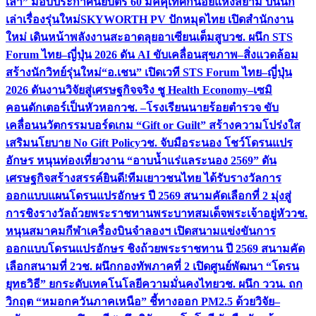
เล่า” มอบประกาศนียบัตร 60 มัคคุเทศก์น้อยแห่งสยาม ปั้นนัก
เล่าเรื่องรุ่นใหม่
SKYWORTH PV ปักหมุดไทย เปิดสำนักงาน
ใหม่ เดินหน้าพลังงานสะอาดลุยอาเซียนเต็มสูบ
วช. ผนึก STS
Forum ไทย–ญี่ปุ่น 2026 ดัน AI ขับเคลื่อนสุขภาพ–สิ่งแวดล้อม
สร้างนักวิทย์รุ่นใหม่
“อ.เชน” เปิดเวที STS Forum ไทย–ญี่ปุ่น
2026 ดันงานวิจัยสู่เศรษฐกิจจริง ชู Health Economy–เซมิ
คอนดักเตอร์เป็นหัวหอก
วช. –โรงเรียนนายร้อยตำรวจ ขับ
เคลื่อนนวัตกรรมบอร์ดเกม “Gift or Guilt” สร้างความโปร่งใส
เสริมนโยบาย No Gift Policy
วช. จับมือระนอง โชว์โดรนแปร
อักษร หนุนท่องเที่ยวงาน “อาบน้ำแร่แลระนอง 2569” ดัน
เศรษฐกิจสร้างสรรค์
ยินดี!ทีมเยาวชนไทย ได้รับรางวัลการ
ออกแบบแผนโดรนแปรอักษร ปี 2569 สนามคัดเลือกที่ 2 มุ่งสู่
การชิงรางวัลถ้วยพระราชทานพระบาทสมเด็จพระเจ้าอยู่หัว
วช.
หนุนสมาคมกีฬาเครื่องบินจำลองฯ เปิดสนามแข่งขันการ
ออกแบบโดรนแปรอักษร ชิงถ้วยพระราชทาน ปี 2569 สนามคัด
เลือกสนามที่ 2
วช. ผนึกกองทัพภาคที่ 2 เปิดศูนย์พัฒนา “โดรน
ยุทธวิธี” ยกระดับเทคโนโลยีความมั่นคงไทย
วช. ผนึก ววน. ถก
วิกฤต “หมอกควันภาคเหนือ” ชี้ทางออก PM2.5 ด้วยวิจัย–