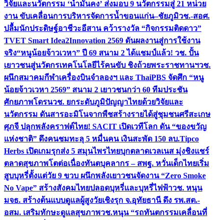
วิจัยและนวัตกรรม ‘น้ำมั่นคง’ ส่งมอบ 9 นวัตกรรมสู่ 21 หน่วย
งาน ขับเคลื่อนการบริหารจัดการน้ำขอนแก่น–ชัยภูมิ
วช.-สอศ.
ปลื้มนักประดิษฐ์อาชีวะอีสาน คว้ารางวัล “กิจกรรมติดดาว”
TVET Smart Idea2Innovation 2569 ดันผลงานสู่การใช้งาน
จริง
“หนูน้อยจ้าวเวหา” ปี 69 สนาม 2 ได้แชมป์แล้ว! วช. ปั้น
เยาวชนสู่นวัตกรเทคโนโลยีไร้คนขับ ชิงถ้วยพระราชทานฯ
วช.
ผนึกสมาคมกีฬาเครื่องบินจำลองฯ และ ThaiPBS จัดศึก “หนู
น้อยจ้าวเวหา 2569” สนาม 2 เยาวชนกว่า 60 ทีมประชัน
ศักยภาพโดรน
วช. ยกระดับภูมิปัญญาไทยด้วยวิจัยและ
นวัตกรรม ดันสารอะมิโนจากพืชสร้างรายได้สู่ชุมชนศรีสะเกษ
ศุภจี ปลุกพลังคราฟต์ไทย! SACIT เปิดเวทีโลก ดัน “ของขวัญ
แห่งชาติ” ดึงคนชมทะลุ 5 หมื่นคน เงินสะพัด 150 ลบ.
Tipco
Herbs เปิดเกมรุกส่ง 5 สมุนไพรไทยบุกตลาดเวลเนส มุ่งชิงแชร์
ตลาดสุขภาพโตต่อเนื่อง
ทันตบุคลากร – สพฐ. หวั่นเด็กไทยเริ่ม
สูบบุหรี่ตั้งแต่วัย 9 ขวบ ผนึกพลังเยาวชนจัดงาน “Zero Smoke
No Vape” สร้างสังคมไทยปลอดบุหรี่และบุหรี่ไฟฟ้า
วช. หนุน
มจธ. สร้างต้นแบบดูแลผู้สูงวัยเชิงรุก จ.อุทัยธานี ดึง รพ.สต.-
อสม. เสริมทักษะดูแลสุขภาพ
วช.หนุน “รถทันตกรรมเคลื่อนที่