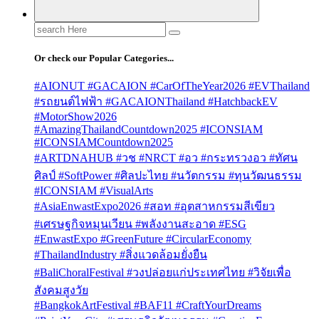
Search
for:
Or check our Popular Categories...
#AIONUT #GACAION #CarOfTheYear2026 #EVThailand
#รถยนต์ไฟฟ้า #GACAIONThailand #HatchbackEV
#MotorShow2026
#AmazingThailandCountdown2025 #ICONSIAM
#ICONSIAMCountdown2025
#ARTDNAHUB #วช #NRCT #อว #กระทรวงอว #ทัศน
ศิลป์ #SoftPower #ศิลปะไทย #นวัตกรรม #ทุนวัฒนธรรม
#ICONSIAM #VisualArts
#AsiaEnwastExpo2026 #สอท #อุตสาหกรรมสีเขียว
#เศรษฐกิจหมุนเวียน #พลังงานสะอาด #ESG
#EnwastExpo #GreenFuture #CircularEconomy
#ThailandIndustry #สิ่งแวดล้อมยั่งยืน
#BaliChoralFestival #วงปล่อยแก่ประเทศไทย #วิจัยเพื่อ
สังคมสูงวัย
#BangkokArtFestival #BAF11 #CraftYourDreams