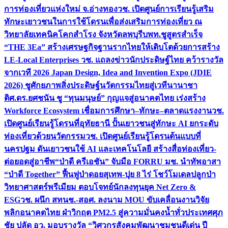
การท่องเที่ยวแห่งใหม่ จ.อ่างทอง
วช. เปิดศูนย์การเรียนรู้เสริม
ทักษะเยาวชนในการใช้โดรนเพื่อส่งเสริมการท่องเที่ยว ณ
วิทยาลัยเทคนิคโคกสำโรง จังหวัดลพบุรี
บพท.ชูสูตรสำเร็จ
“THE 3Ea” สร้างเศรษฐกิจฐานรากไทยให้เติบโตด้วยการสร้าง
LE-Local Enterprises
วช. แถลงข่าวนักประดิษฐ์ไทย คว้ารางวัล
จากเวที 2026 Japan Design, Idea and Invention Expo (JDIE
2026) ชูศักยภาพสิ่งประดิษฐ์นวัตกรรมไทยสู่เวทีนานาชา
ติ
ศ.ดร.ยศชนัน ชู “ทุนมนุษย์” กุญแจสู่อนาคตไทย เร่งสร้าง
Workforce Ecosystem เชื่อมการศึกษา–ทักษะ–ตลาดแรงงาน
วช.
เปิดศูนย์เรียนรู้โดรนที่อุทัยธานี ปั้นเยาวชนสู่ทักษะ AI ยกระดับ
ท่องเที่ยวด้วยนวัตกรรม
วช. เปิดศูนย์เรียนรู้โดรนต้นแบบที่
นครปฐม ดันเยาวชนใช้ AI และเทคโนโลยี สร้างสื่อท่องเที่ยว-
ต่อยอดสู่อาชีพ
“ป่าดี ครีเอชัน” จับมือ FORRU มช. นำทัพอาสา
“ป่าดี Together” ฟื้นฟูป่าดอยสุเทพ-ปุย 8 ไร่ โชว์โมเดลปลูกป่า
วิทยาศาสตร์พรีเมียม ตอบโจทย์นักลงทุนยุค Net Zero &
ESG
วช. ผนึก สทนช.-สอศ. ลงนาม MOU ขับเคลื่อนงานวิจัย
พลิกอนาคตไทย ฝ่าวิกฤต PM2.5 สู่ความมั่นคงน้ำทั่วประเทศ
ศุภ
ชัย ปลัด อว. มอบรางวัล “วิศวกรสังคมพัฒนาชุมชนดีเด่น ปี