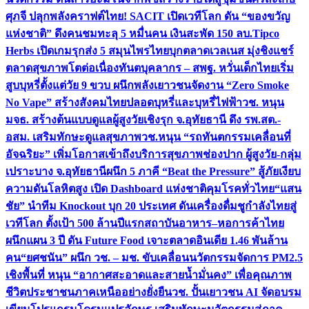
ศุภจี ปลุกพลังคราฟต์ไทย! SACIT เปิดเวทีโลก ดัน “ของขวัญ
แห่งชาติ” ดึงคนชมทะลุ 5 หมื่นคน เงินสะพัด 150 ลบ.
Tipco
Herbs เปิดเกมรุกส่ง 5 สมุนไพรไทยบุกตลาดเวลเนส มุ่งชิงแชร์
ตลาดสุขภาพโตต่อเนื่อง
ทันตบุคลากร – สพฐ. หวั่นเด็กไทยเริ่ม
สูบบุหรี่ตั้งแต่วัย 9 ขวบ ผนึกพลังเยาวชนจัดงาน “Zero Smoke
No Vape” สร้างสังคมไทยปลอดบุหรี่และบุหรี่ไฟฟ้า
วช. หนุน
มจธ. สร้างต้นแบบดูแลผู้สูงวัยเชิงรุก จ.อุทัยธานี ดึง รพ.สต.-
อสม. เสริมทักษะดูแลสุขภาพ
วช.หนุน “รถทันตกรรมเคลื่อนที่
อัจฉริยะ” เพิ่มโอกาสเข้าถึงบริการสุขภาพช่องปาก ผู้สูงวัย-กลุ่ม
เปราะบาง จ.อุทัยธานี
ผนึก 5 ภาคี “Beat the Pressure” สู้ภัยเงียบ
ความดันโลหิตสูง เปิด Dashboard แห่งชาติคุมโรคทั่วไทย
“แสน
ชัย” นำทีม Knockout บุก 20 ประเทศ ดันเครื่องดื่มชูกำลังไทยสู่
เวทีโลก ตั้งเป้า 500 ล้านปีแรก
สถาบันอาหาร–หอการค้าไทย
ผนึกแผน 3 ปี ดัน Future Food เจาะตลาดอินเดีย 1.46 พันล้าน
คน
“ยศชนัน” ผนึก วช. – มช. ขับเคลื่อนนวัตกรรมจัดการ PM2.5
เชิงพื้นที่ หนุน “อากาศสะอาดและสายน้ำมั่นคง” เพื่อคุณภาพ
ชีวิตประชาชนภาคเหนืออย่างยั่งยืน
วช. ปั้นเยาวชน AI จัดอบรม