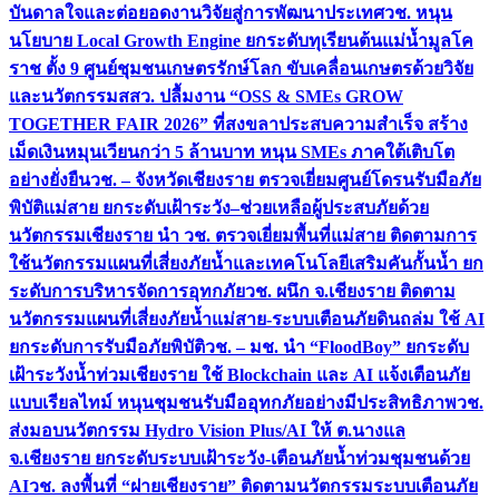
บันดาลใจและต่อยอดงานวิจัยสู่การพัฒนาประเทศ
วช. หนุน
นโยบาย Local Growth Engine ยกระดับทุเรียนต้นแม่น้ำมูลโค
ราช ตั้ง 9 ศูนย์ชุมชนเกษตรรักษ์โลก ขับเคลื่อนเกษตรด้วยวิจัย
และนวัตกรรม
สสว. ปลื้มงาน “OSS & SMEs GROW
TOGETHER FAIR 2026” ที่สงขลาประสบความสำเร็จ สร้าง
เม็ดเงินหมุนเวียนกว่า 5 ล้านบาท หนุน SMEs ภาคใต้เติบโต
อย่างยั่งยืน
วช. – จังหวัดเชียงราย ตรวจเยี่ยมศูนย์โดรนรับมือภัย
พิบัติแม่สาย ยกระดับเฝ้าระวัง–ช่วยเหลือผู้ประสบภัยด้วย
นวัตกรรม
เชียงราย นำ วช. ตรวจเยี่ยมพื้นที่แม่สาย ติดตามการ
ใช้นวัตกรรมแผนที่เสี่ยงภัยน้ำและเทคโนโลยีเสริมคันกั้นน้ำ ยก
ระดับการบริหารจัดการอุทกภัย
วช. ผนึก จ.เชียงราย ติดตาม
นวัตกรรมแผนที่เสี่ยงภัยน้ำแม่สาย-ระบบเตือนภัยดินถล่ม ใช้ AI
ยกระดับการรับมือภัยพิบัติ
วช. – มช. นำ “FloodBoy” ยกระดับ
เฝ้าระวังน้ำท่วมเชียงราย ใช้ Blockchain และ AI แจ้งเตือนภัย
แบบเรียลไทม์ หนุนชุมชนรับมืออุทกภัยอย่างมีประสิทธิภาพ
วช.
ส่งมอบนวัตกรรม Hydro Vision Plus/AI ให้ ต.นางแล
จ.เชียงราย ยกระดับระบบเฝ้าระวัง-เตือนภัยน้ำท่วมชุมชนด้วย
AI
วช. ลงพื้นที่ “ฝายเชียงราย” ติดตามนวัตกรรมระบบเตือนภัย