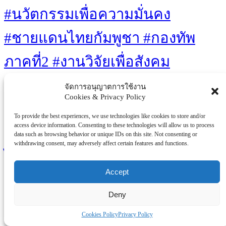
#นวัตกรรมเพื่อความมั่นคง
#ชายแดนไทยกัมพูชา #กองทัพ
ภาคที่2 #งานวิจัยเพื่อสังคม
#เทคโนโลยีไทย #โดรนลาด
จัดการอนุญาตการใช้งาน
Cookies & Privacy Policy
ตระเวน #บล็อกผนังนวัตกรรมสี
To provide the best experiences, we use technologies like cookies to store and/or
access device information. Consenting to these technologies will allow us to process
เขียว #เท้าเทียมไดนามิก #ไทยวิจัย
data such as browsing behavior or unique IDs on this site. Not consenting or
withdrawing consent, may adversely affect certain features and functions.
ไทยทำ
Accept
Eco-friendly
Clean Energy
Ethics
Healthcare
Medical Advances
Retro Gaming
Technology
Well-being
Sustainability
Video Games
Deny
Wellness
Workplace
Cookies Policy
Privacy Policy
You Missed