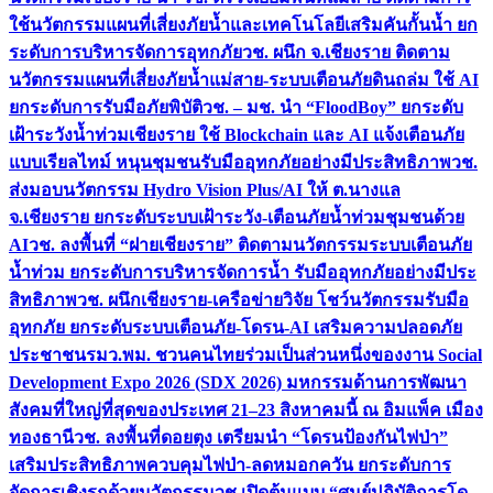
ใช้นวัตกรรมแผนที่เสี่ยงภัยน้ำและเทคโนโลยีเสริมคันกั้นน้ำ ยก
ระดับการบริหารจัดการอุทกภัย
วช. ผนึก จ.เชียงราย ติดตาม
นวัตกรรมแผนที่เสี่ยงภัยน้ำแม่สาย-ระบบเตือนภัยดินถล่ม ใช้ AI
ยกระดับการรับมือภัยพิบัติ
วช. – มช. นำ “FloodBoy” ยกระดับ
เฝ้าระวังน้ำท่วมเชียงราย ใช้ Blockchain และ AI แจ้งเตือนภัย
แบบเรียลไทม์ หนุนชุมชนรับมืออุทกภัยอย่างมีประสิทธิภาพ
วช.
ส่งมอบนวัตกรรม Hydro Vision Plus/AI ให้ ต.นางแล
จ.เชียงราย ยกระดับระบบเฝ้าระวัง-เตือนภัยน้ำท่วมชุมชนด้วย
AI
วช. ลงพื้นที่ “ฝายเชียงราย” ติดตามนวัตกรรมระบบเตือนภัย
น้ำท่วม ยกระดับการบริหารจัดการน้ำ รับมืออุทกภัยอย่างมีประ
สิทธิภาพ
วช. ผนึกเชียงราย-เครือข่ายวิจัย โชว์นวัตกรรมรับมือ
อุทกภัย ยกระดับระบบเตือนภัย-โดรน-AI เสริมความปลอดภัย
ประชาชน
รมว.พม. ชวนคนไทยร่วมเป็นส่วนหนึ่งของงาน Social
Development Expo 2026 (SDX 2026) มหกรรมด้านการพัฒนา
สังคมที่ใหญ่ที่สุดของประเทศ 21–23 สิงหาคมนี้ ณ อิมแพ็ค เมือง
ทองธานี
วช. ลงพื้นที่ดอยตุง เตรียมนำ “โดรนป้องกันไฟป่า”
เสริมประสิทธิภาพควบคุมไฟป่า-ลดหมอกควัน ยกระดับการ
จัดการเชิงรุกด้วยนวัตกรรม
วช.เปิดต้นแบบ “ศูนย์ปฏิบัติการโด