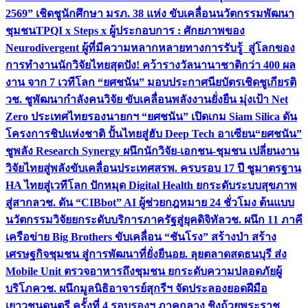
2569” เชิดชูนักศึกษา มรภ. 38 แห่ง ขับเคลื่อนนวัตกรรมพัฒนา
ชุมชน
TPQI x Steps x ผู้ประกอบการ : ศักยภาพของ
Neurodivergent ผู้ที่มีความหลากหลายทางการรับรู้ สู่โลกของ
การทำงาน
นักวิจัยไทยสุดปัง! คว้ารางวัลนานาชาติกว่า 400 ผล
งาน จาก 7 เวทีโลก “ยศชนัน” มอบประกาศนียบัตรเชิดชูเกียรติ
วช. ชูพัฒนากำลังคนวิจัย ขับเคลื่อนพลังงานยั่งยืน มุ่งเป้า Net
Zero ประเทศไทย
รองนายกฯ “ยศชนัน” เปิดเกม Siam Silica ดัน
โครงการชิปแห่งชาติ ปั้นไทยสู่ฮับ Deep Tech อาเซียน
“ยศชนัน”
ชูพลัง Research Synergy ผนึกนักวิจัย-เอกชน-ชุมชน เปลี่ยนงาน
วิจัยไทยสู่พลังขับเคลื่อนประเทศ
สรพ. ครบรอบ 17 ปี ชูมาตรฐาน
HA ไทยสู่เวทีโลก ปักหมุด Digital Health ยกระดับระบบสุขภาพ
สู่สากล
วช. ดัน “CIBbot” AI ผู้ช่วยกฎหมาย 24 ชั่วโมง ต้นแบบ
นวัตกรรมวิจัยยกระดับบริการภาครัฐสู่ยุคดิจิทัล
วช. ผนึก 11 ภาคี
เครือข่าย Big Brothers ขับเคลื่อน “ชันโรง” สร้างป่า สร้าง
เศรษฐกิจชุมชน สู่การพัฒนาที่ยั่งยืน
อย. ลุยตลาดสดธนบุรี ส่ง
Mobile Unit ตรวจอาหารถึงชุมชน ยกระดับความปลอดภัยผู้
บริโภค
วช. ผนึกมูลนิธิอาจารย์สุกรีฯ จัดประลองยอดฝีมือ
เยาวชนดนตรี ครั้งที่ 4 รอบรองฯ ภาคกลาง ชิงถ้วยพระราช