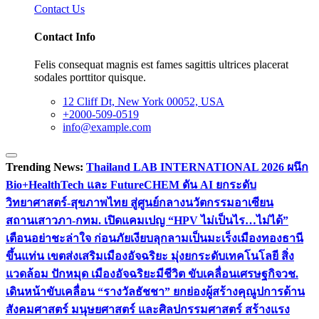
Contact Us
Contact Info
Felis consequat magnis est fames sagittis ultrices placerat
sodales porttitor quisque.
12 Cliff Dt, New York 00052, USA
+2000-509-0519
info@example.com
Trending News:
Thailand LAB INTERNATIONAL 2026 ผนึก
Bio+HealthTech และ FutureCHEM ดัน AI ยกระดับ
วิทยาศาสตร์-สุขภาพไทย สู่ศูนย์กลางนวัตกรรมอาเซียน
สถานเสาวภา-กทม. เปิดแคมเปญ “HPV ไม่เป็นไร…ไม่ได้”
เตือนอย่าชะล่าใจ ก่อนภัยเงียบลุกลามเป็นมะเร็ง
เมืองทองธานี
ขึ้นแท่น เขตส่งเสริมเมืองอัจฉริยะ มุ่งยกระดับเทคโนโลยี สิ่ง
แวดล้อม ปักหมุด เมืองอัจฉริยะมีชีวิต ขับเคลื่อนเศรษฐกิจ
วช.
เดินหน้าขับเคลื่อน “รางวัลธัชชา” ยกย่องผู้สร้างคุณูปการด้าน
สังคมศาสตร์ มนุษยศาสตร์ และศิลปกรรมศาสตร์ สร้างแรง