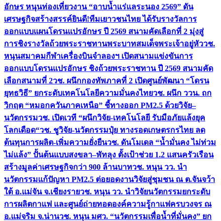
อักษร หนุนท่องเที่ยวงาน “อาบน้ำแร่แลระนอง 2569” ดัน
เศรษฐกิจสร้างสรรค์
ยินดี!ทีมเยาวชนไทย ได้รับรางวัลการ
ออกแบบแผนโดรนแปรอักษร ปี 2569 สนามคัดเลือกที่ 2 มุ่งสู่
การชิงรางวัลถ้วยพระราชทานพระบาทสมเด็จพระเจ้าอยู่หัว
วช.
หนุนสมาคมกีฬาเครื่องบินจำลองฯ เปิดสนามแข่งขันการ
ออกแบบโดรนแปรอักษร ชิงถ้วยพระราชทาน ปี 2569 สนามคัด
เลือกสนามที่ 2
วช. ผนึกกองทัพภาคที่ 2 เปิดศูนย์พัฒนา “โดรน
ยุทธวิธี” ยกระดับเทคโนโลยีความมั่นคงไทย
วช. ผนึก ววน. ถก
วิกฤต “หมอกควันภาคเหนือ” ชี้ทางออก PM2.5 ด้วยวิจัย–
นวัตกรรม
วช. เปิดเวที “ผนึกวิจัย-เทคโนโลยี รับมือภัยแล้งยุค
โลกเดือด“
วช. ชูวิจัย-นวัตกรรมปุ๋ย ทางรอดเกษตรกรไทย ลด
ต้นทุนการผลิต-เพิ่มความยั่งยืน
วช. ดันโมเดล “น้ำมั่นคง ไม่ท่วม
ไม่แล้ง” ปั้นต้นแบบสงขลา–พัทลุง ตั้งเป้าช่วย 1.2 แสนครัวเรือน
สร้างมูลค่าเศรษฐกิจกว่า 900 ล้านบาท
วช. หนุน วว. นำ
นวัตกรรมแก้ปัญหา PM2.5 ต่อยอดงานวิจัยสู่ชุมชน ณ ต.จันจว้า
ใต้ อ.แม่จัน จ.เชียงราย
วช. หนุน วว. นำวิจัยนวัตกรรมยกระดับ
การผลิตกาแฟ และศูนย์ถ่ายทอดองค์ความรู้กาแฟครบวงจร ณ
อ.แม่จริม จ.น่าน
วช. หนุน มศว. “นวัตกรรมเพื่อน้ำที่มั่นคง” ยก