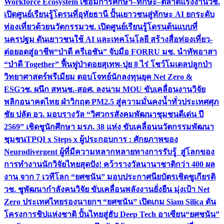
Workforce Ecosystem เชื่อมการศึกษา–ทักษะ–ตลาดแรงงาน
วช.
เปิดศูนย์เรียนรู้โดรนที่อุทัยธานี ปั้นเยาวชนสู่ทักษะ AI ยกระดับ
ท่องเที่ยวด้วยนวัตกรรม
วช. เปิดศูนย์เรียนรู้โดรนต้นแบบที่
นครปฐม ดันเยาวชนใช้ AI และเทคโนโลยี สร้างสื่อท่องเที่ยว-
ต่อยอดสู่อาชีพ
“ป่าดี ครีเอชัน” จับมือ FORRU มช. นำทัพอาสา
“ป่าดี Together” ฟื้นฟูป่าดอยสุเทพ-ปุย 8 ไร่ โชว์โมเดลปลูกป่า
วิทยาศาสตร์พรีเมียม ตอบโจทย์นักลงทุนยุค Net Zero &
ESG
วช. ผนึก สทนช.-สอศ. ลงนาม MOU ขับเคลื่อนงานวิจัย
พลิกอนาคตไทย ฝ่าวิกฤต PM2.5 สู่ความมั่นคงน้ำทั่วประเทศ
ศุภ
ชัย ปลัด อว. มอบรางวัล “วิศวกรสังคมพัฒนาชุมชนดีเด่น ปี
2569” เชิดชูนักศึกษา มรภ. 38 แห่ง ขับเคลื่อนนวัตกรรมพัฒนา
ชุมชน
TPQI x Steps x ผู้ประกอบการ : ศักยภาพของ
Neurodivergent ผู้ที่มีความหลากหลายทางการรับรู้ สู่โลกของ
การทำงาน
นักวิจัยไทยสุดปัง! คว้ารางวัลนานาชาติกว่า 400 ผล
งาน จาก 7 เวทีโลก “ยศชนัน” มอบประกาศนียบัตรเชิดชูเกียรติ
วช. ชูพัฒนากำลังคนวิจัย ขับเคลื่อนพลังงานยั่งยืน มุ่งเป้า Net
Zero ประเทศไทย
รองนายกฯ “ยศชนัน” เปิดเกม Siam Silica ดัน
โครงการชิปแห่งชาติ ปั้นไทยสู่ฮับ Deep Tech อาเซียน
“ยศชนัน”