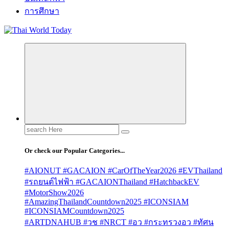
การศึกษา
Search
for:
Or check our Popular Categories...
#AIONUT #GACAION #CarOfTheYear2026 #EVThailand
#รถยนต์ไฟฟ้า #GACAIONThailand #HatchbackEV
#MotorShow2026
#AmazingThailandCountdown2025 #ICONSIAM
#ICONSIAMCountdown2025
#ARTDNAHUB #วช #NRCT #อว #กระทรวงอว #ทัศน