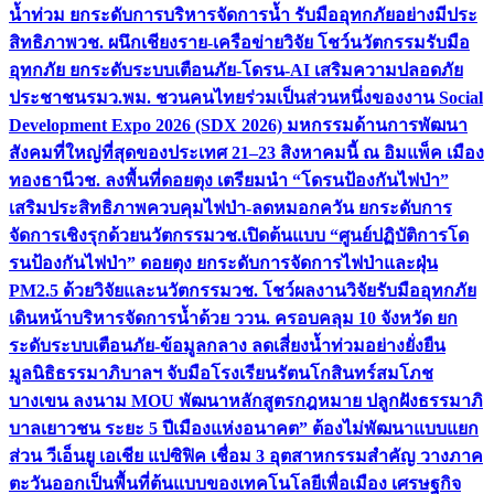
น้ำท่วม ยกระดับการบริหารจัดการน้ำ รับมืออุทกภัยอย่างมีประ
สิทธิภาพ
วช. ผนึกเชียงราย-เครือข่ายวิจัย โชว์นวัตกรรมรับมือ
อุทกภัย ยกระดับระบบเตือนภัย-โดรน-AI เสริมความปลอดภัย
ประชาชน
รมว.พม. ชวนคนไทยร่วมเป็นส่วนหนึ่งของงาน Social
Development Expo 2026 (SDX 2026) มหกรรมด้านการพัฒนา
สังคมที่ใหญ่ที่สุดของประเทศ 21–23 สิงหาคมนี้ ณ อิมแพ็ค เมือง
ทองธานี
วช. ลงพื้นที่ดอยตุง เตรียมนำ “โดรนป้องกันไฟป่า”
เสริมประสิทธิภาพควบคุมไฟป่า-ลดหมอกควัน ยกระดับการ
จัดการเชิงรุกด้วยนวัตกรรม
วช.เปิดต้นแบบ “ศูนย์ปฏิบัติการโด
รนป้องกันไฟป่า” ดอยตุง ยกระดับการจัดการไฟป่าและฝุ่น
PM2.5 ด้วยวิจัยและนวัตกรรม
วช. โชว์ผลงานวิจัยรับมืออุทกภัย
เดินหน้าบริหารจัดการน้ำด้วย ววน. ครอบคลุม 10 จังหวัด ยก
ระดับระบบเตือนภัย-ข้อมูลกลาง ลดเสี่ยงน้ำท่วมอย่างยั่งยืน
มูลนิธิธรรมาภิบาลฯ จับมือโรงเรียนรัตนโกสินทร์สมโภช
บางเขน ลงนาม MOU พัฒนาหลักสูตรกฎหมาย ปลูกฝังธรรมาภิ
บาลเยาวชน ระยะ 5 ปี
เมืองแห่งอนาคต” ต้องไม่พัฒนาแบบแยก
ส่วน วีเอ็นยู เอเชีย แปซิฟิค เชื่อม 3 อุตสาหกรรมสำคัญ วางภาค
ตะวันออกเป็นพื้นที่ต้นแบบของเทคโนโลยีเพื่อเมือง เศรษฐกิจ