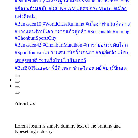
#PaintYourCity #เศรษฐกิจวัฒนธรรม #CreativeEconomy
#ศิลปะร่วมสมัย #ICONSIAM #สศร #ArtMarket #เมือง
แห่งศิลปะ
#Bangsaen10 #WorldClassRunning #เมืองกีฬาเวิลด์คลาส
#บางแสนรักษ์โลก #จากแก้วสู่กล้า #SustainableRunning
#ChonburiSportsCity
#Bangsaen42 #ChonburiMarathon #มาราธอนระดับโลก
#SportTourism #บางแสน #นักวิ่งเคนยา #อนุชิตจิว #ปิยะ
นุชสุขชาติ #งานวิ่งไทยโกอินเตอร์
#BarBQPlaza #บาร์บีคิวพลาซ่า #วิตอะเดย์ #บาร์บีกอน
About Us
Lorem Ipsum is simply dummy text of the printing and
typesetting industry.