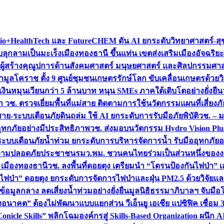
+HealthTech และ FutureCHEM ดัน AI ยกระดับวิทยาศาสตร์-สุข
บลุกลามเป็นมะเร็ง
เมืองทองธานี ขึ้นแท่น เขตส่งเสริมเมืองอัจฉริยะ
่องผู้สร้างคุณูปการด้านสังคมศาสตร์ มนุษยศาสตร์ และศิลปกรรมศ
ำมูลโคราช ตั้ง 9 ศูนย์ชุมชนเกษตรรักษ์โลก ขับเคลื่อนเกษตรด้วย
หมุนเวียนกว่า 5 ล้านบาท หนุน SMEs ภาคใต้เติบโตอย่างยั่งยืน
ำ วช. ตรวจเยี่ยมพื้นที่แม่สาย ติดตามการใช้นวัตกรรมแผนที่เสี่ยง
สาย-ระบบเตือนภัยดินถล่ม ใช้ AI ยกระดับการรับมือภัยพิบัติ
วช. – ม
อุทกภัยอย่างมีประสิทธิภาพ
วช. ส่งมอบนวัตกรรม Hydro Vision Plus
ระบบเตือนภัยน้ำท่วม ยกระดับการบริหารจัดการน้ำ รับมืออุทกภัยอ
มความปลอดภัยประชาชน
รมว.พม. ชวนคนไทยร่วมเป็นส่วนหนึ่งของง
 เมืองทองธานี
วช. ลงพื้นที่ดอยตุง เตรียมนำ “โดรนป้องกันไฟป่
นไฟป่า” ดอยตุง ยกระดับการจัดการไฟป่าและฝุ่น PM2.5 ด้วยวิจัย
อมูลกลาง ลดเสี่ยงน้ำท่วมอย่างยั่งยืน
มูลนิธิธรรมาภิบาลฯ จับม
งอนาคต” ต้องไม่พัฒนาแบบแยกส่วน วีเอ็นยู เอเชีย แปซิฟิค เชื่
“Conicle Skills” พลิกโฉมองค์กรสู่ Skills-Based Organization 