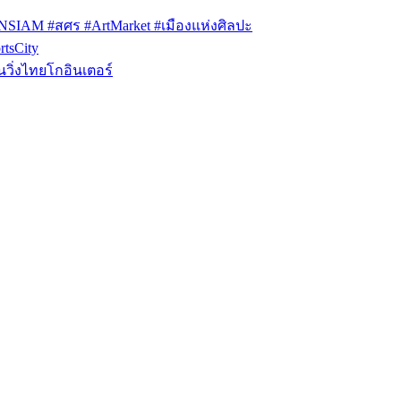
ONSIAM #สศร #ArtMarket #เมืองแห่งศิลปะ
tsCity
วิ่งไทยโกอินเตอร์