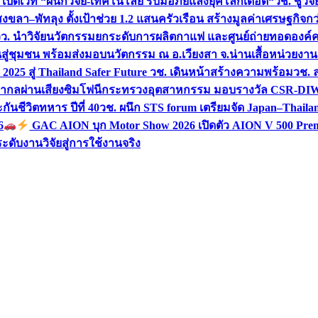
 เปิดเวที “ผนึกวิจัย-เทคโนโลยี รับมือภัยแล้งยุคโลกเดือด“
วช. ชูวิ
สงขลา–พัทลุง ตั้งเป้าช่วย 1.2 แสนครัวเรือน สร้างมูลค่าเศรษฐกิจก
วว. นำวิจัยนวัตกรรมยกระดับการผลิตกาแฟ และศูนย์ถ่ายทอดองค์
ันสู่ชุมชน พร้อมส่งมอบนวัตกรรม ณ อ.เวียงสา จ.น่าน
เสื้อหน่วยงา
025 สู่ Thailand Safer Future วช. เดินหน้าสร้างความพร้อม
วช. ล
ีสากลผ่านเสียงซิมโฟนี
กระทรวงอุตสาหกรรม มอบรางวัล CSR-DIW 3 
นชีวิตทหาร ปีที่ 40
วช. ผนึก STS forum เตรียมจัด Japan–Thaila
6
GAC AION บุก Motor Show 2026 เปิดตัว AION V 500 Prem
ับงานวิจัยสู่การใช้งานจริง