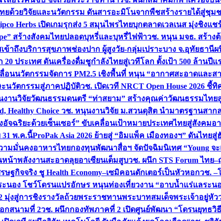
ทยด้วยวิจัยและนวัตกรรม ดันสารอะมิโนจากพืชสร้างรายได้สู่ชุม
ipco Herbs เปิดเกมรุกส่ง 5 สมุนไพรไทยบุกตลาดเวลเนส มุ่งชิงแช
ape” สร้างสังคมไทยปลอดบุหรี่และบุหรี่ไฟฟ้า
วช. หนุน มจธ. สร้างต้
ข้าถึงบริการสุขภาพช่องปาก ผู้สูงวัย-กลุ่มเปราะบาง จ.อุทัยธานี
ผน
20 ประเทศ ดันเครื่องดื่มชูกำลังไทยสู่เวทีโลก ตั้งเป้า 500 ล้านปีแ
คลื่อนนวัตกรรมจัดการ PM2.5 เชิงพื้นที่ หนุน “อากาศสะอาดและสา
นวัตกรรมสู่ภาคปฏิบัติ
วช. เปิดเวที NRCT Open House 2026 ชี้ทิ
นงานวิจัยวัฒนธรรมดนตรี “ท่าสยาม” สร้างคุณค่าวัฒนธรรมไทยส
 Healthy Choice
วช. หนุนงานวิจัย ม.สวนดุสิต นำมาตรฐานสาก
งอัจฉริยะด้วยเซ็นเซอร์” ขับเคลื่อนเป้าหมายประเทศไทยสู่สังคมอ
 31 พ.ค.นี้
ProPak Asia 2026 ย้ายสู่ “อิมแพ็ค เมืองทองฯ” ดันไทยสู
ู่ความมั่นคงอาหารไทย
กองทุนพัฒนาสื่อฯ จัดปัจฉิมนิเทศ “Young จะ
หน้าพลังงานสะอาดลุยอาเซียนเต็มสูบ
วช. ผนึก STS Forum ไทย–ญี่
่เศรษฐกิจจริง ชู Health Economy–เซมิคอนดักเตอร์เป็นหัวหอก
วช. –
อระนอง โชว์โดรนแปรอักษร หนุนท่องเที่ยวงาน “อาบน้ำแร่แลระนอ
มุ่งสู่การชิงรางวัลถ้วยพระราชทานพระบาทสมเด็จพระเจ้าอยู่หัว
อกสนามที่ 2
วช. ผนึกกองทัพภาคที่ 2 เปิดศูนย์พัฒนา “โดรนยุทธว