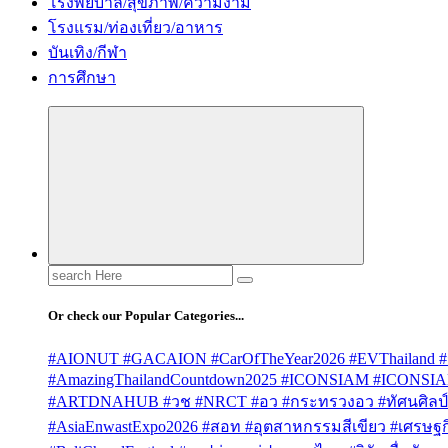
โรงพยบาล/สุขภาพ/ความงาม
โรงแรม/ท่องเที่ยว/อาหาร
บันเทิง/กีฬา
การศึกษา
Search
for:
Or check our Popular Categories...
#AIONUT #GACAION #CarOfTheYear2026 #EVThailand #
#AmazingThailandCountdown2025 #ICONSIAM #ICONSI
#ARTDNAHUB #วช #NRCT #อว #กระทรวงอว #ทัศนศิลป์ #
#AsiaEnwastExpo2026 #สอท #อุตสาหกรรมสีเขียว #เศรษฐกิจ