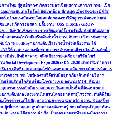
ภาพไทย สู่ศูนย์กลางนวัตกรรมอาเซียน
สถานเสาวภา-กทม. เปิด
 มุ่งยกระดับเทคโนโลยี สิ่งแวดล้อม ปักหมุด เมืองอัจฉริยะมีชีวิต
าสตร์ สร้างแรงบันดาลใจและต่อยอดงานวิจัยสู่การพัฒนาประเท
วิจัยและนวัตกรรม
สสว. ปลื้มงาน “OSS & SMEs GROW
วช. – จังหวัดเชียงราย ตรวจเยี่ยมศูนย์โดรนรับมือภัยพิบัติแม่สาย
ภัยน้ำและเทคโนโลยีเสริมคันกั้นน้ำ ยกระดับการบริหารจัดการอุ
ช. นำ “FloodBoy” ยกระดับเฝ้าระวังน้ำท่วมเชียงราย ใช้
/AI ให้ ต.นางแล จ.เชียงราย ยกระดับระบบเฝ้าระวัง-เตือนภัยน้ำ
ย่างมีประสิทธิภาพ
วช. ผนึกเชียงราย-เครือข่ายวิจัย โชว์
าน Social Development Expo 2026 (SDX 2026) มหกรรมด้านการ
า” เสริมประสิทธิภาพควบคุมไฟป่า-ลดหมอกควัน ยกระดับการจัดการ
และนวัตกรรม
วช. โชว์ผลงานวิจัยรับมืออุทกภัย เดินหน้าบริหาร
ือโรงเรียนรัตนโกสินทร์สมโภชบางเขน ลงนาม MOU พัฒนา
อม 3 อุตสาหกรรมสำคัญ วางภาคตะวันออกเป็นพื้นที่ต้นแบบของ
ผนึก AI ยกระดับทักษะแรงงานไทยรับโลกอนาคต
“อุไรวรรณ ตันติพิริยะ
มชมโครงการแก้ไขปัญหาความยากจน นำกลไก อววน. ร่วมสร้าง
มผู้เชี่ยวชาญและศูนย์กลางองค์ความรู้ ยกระดับทุนปัญญาทัศน
ดับ SME ใต้สู่ความสำเร็จ เป็นจุดหมายสุดท้ายของโครงการ