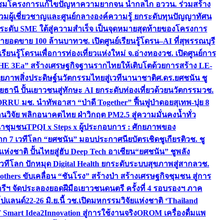
มชมโครงการแก้ไขปัญหาความยากจน นำกลไก อววน. ร่วมสร้าง
มผู้เชี่ยวชาญและศูนย์กลางองค์ความรู้ ยกระดับทุนปัญญาทัศน
ดับ SME ใต้สู่ความสำเร็จ เป็นจุดหมายสุดท้ายของโครงการ
เป้ายอดขาย 100 ล้านบาท
วช. เปิดศูนย์เรียนรู้โดรน–AI ที่สุพรรณบุรี
ียนรู้โดรนเพื่อการท่องเที่ยวแห่งใหม่ จ.อ่างทอง
วช. เปิดศูนย์การ
THE 3Ea” สร้างเศรษฐกิจฐานรากไทยให้เติบโตด้วยการสร้าง LE-
ักยภาพสิ่งประดิษฐ์นวัตกรรมไทยสู่เวทีนานาชาติ
ศ.ดร.ยศชนัน ชู
อุทัยธานี ปั้นเยาวชนสู่ทักษะ AI ยกระดับท่องเที่ยวด้วยนวัตกรรม
วช.
FORRU มช. นำทัพอาสา “ป่าดี Together” ฟื้นฟูป่าดอยสุเทพ-ปุย 8
วิจัย พลิกอนาคตไทย ฝ่าวิกฤต PM2.5 สู่ความมั่นคงน้ำทั่ว
ฒนาชุมชน
TPQI x Steps x ผู้ประกอบการ : ศักยภาพของ
จาก 7 เวทีโลก “ยศชนัน” มอบประกาศนียบัตรเชิดชูเกียรติ
วช. ชู
่งชาติ ปั้นไทยสู่ฮับ Deep Tech อาเซียน
“ยศชนัน” ชูพลัง
วทีโลก ปักหมุด Digital Health ยกระดับระบบสุขภาพสู่สากล
วช.
others ขับเคลื่อน “ชันโรง” สร้างป่า สร้างเศรษฐกิจชุมชน สู่การ
ุกรีฯ จัดประลองยอดฝีมือเยาวชนดนตรี ครั้งที่ 4 รอบรองฯ ภาค
กโปแลนด์
22-26 มิ.ย.นี้ วช.เปิดมหกรรมวิจัยแห่งชาติ ‘Thailand
 Smart Idea2Innovation สู่การใช้งานจริง
OROM เครื่องดื่มแพ