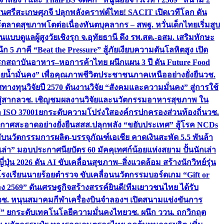
ชนศรีสะเกษ
ศุภจี ปลุกพลังคราฟต์ไทย! SACIT เปิดเวทีโลก ดัน
ร์ตลาดสุขภาพโตต่อเนื่อง
ทันตบุคลากร – สพฐ. หวั่นเด็กไทยเริ่มสูบ
นแบบดูแลผู้สูงวัยเชิงรุก จ.อุทัยธานี ดึง รพ.สต.-อสม. เสริมทักษะ
ึก 5 ภาคี “Beat the Pressure” สู้ภัยเงียบความดันโลหิตสูง เปิด
รก
สถาบันอาหาร–หอการค้าไทย ผนึกแผน 3 ปี ดัน Future Food
ยน้ำมั่นคง” เพื่อคุณภาพชีวิตประชาชนภาคเหนืออย่างยั่งยืน
วช.
ศทางทุนวิจัยปี 2570 ดันงานวิจัย “สังคมและความมั่นคง” สู่การใช้
ู่สากล
วช. เชิญชมผลงานวิจัยและนวัตกรรมอาหารสุขภาพ ใน
ล ISO 37001ยกระดับความโปร่งใสองค์กรปกครองส่วนท้องถิ่น
วช.
ากาศสะอาดอย่างยั่งยืน
สสส.ปลุกพลัง “ขยับประเทศ” สู้โรค NCDs
่ฮับนวัตกรรมการผลิต-บรรจุภัณฑ์เอเชีย คาดเงินสะพัด 5.5 พันล้า
เล่า” มอบประกาศนียบัตร 60 มัคคุเทศก์น้อยแห่งสยาม ปั้นนักเล่า
ปุ่น 2026 ดัน AI ขับเคลื่อนสุขภาพ–สิ่งแวดล้อม สร้างนักวิทย์รุ่น
โรงเรียนนายร้อยตำรวจ ขับเคลื่อนนวัตกรรมบอร์ดเกม “Gift or
ง 2569” ดันเศรษฐกิจสร้างสรรค์
ยินดี!ทีมเยาวชนไทย ได้รับ
วช. หนุนสมาคมกีฬาเครื่องบินจำลองฯ เปิดสนามแข่งขันการ
ิธี” ยกระดับเทคโนโลยีความมั่นคงไทย
วช. ผนึก ววน. ถกวิกฤต