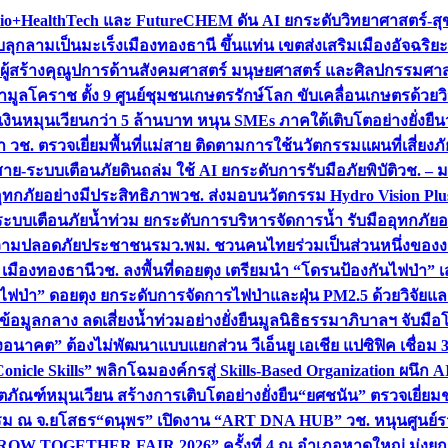
+HealthTech และ FutureCHEM ดัน AI ยกระดับวิทยาศาสตร์-สุข
บลุกลามเป็นมะเร็ง
เมืองทองธานี ขึ้นแท่น เขตส่งเสริมเมืองอัจฉริยะ
่องผู้สร้างคุณูปการด้านสังคมศาสตร์ มนุษยศาสตร์ และศิลปกรรมศ
ำมูลโคราช ตั้ง 9 ศูนย์ชุมชนเกษตรรักษ์โลก ขับเคลื่อนเกษตรด้วย
หมุนเวียนกว่า 5 ล้านบาท หนุน SMEs ภาคใต้เติบโตอย่างยั่งยืน
ำ วช. ตรวจเยี่ยมพื้นที่แม่สาย ติดตามการใช้นวัตกรรมแผนที่เสี่ยง
สาย-ระบบเตือนภัยดินถล่ม ใช้ AI ยกระดับการรับมือภัยพิบัติ
วช. – ม
อุทกภัยอย่างมีประสิทธิภาพ
วช. ส่งมอบนวัตกรรม Hydro Vision Plus
ระบบเตือนภัยน้ำท่วม ยกระดับการบริหารจัดการน้ำ รับมืออุทกภัยอ
มความปลอดภัยประชาชน
รมว.พม. ชวนคนไทยร่วมเป็นส่วนหนึ่งของง
 เมืองทองธานี
วช. ลงพื้นที่ดอยตุง เตรียมนำ “โดรนป้องกันไฟป่
นไฟป่า” ดอยตุง ยกระดับการจัดการไฟป่าและฝุ่น PM2.5 ด้วยวิจัย
อมูลกลาง ลดเสี่ยงน้ำท่วมอย่างยั่งยืน
มูลนิธิธรรมาภิบาลฯ จับม
งอนาคต” ต้องไม่พัฒนาแบบแยกส่วน วีเอ็นยู เอเชีย แปซิฟิค เชื่
“Conicle Skills” พลิกโฉมองค์กรสู่ Skills-Based Organization 
ิตภัณฑ์หมุนเวียน สร้างการเติบโตอย่างยั่งยืน
“ยศชนัน” ตรวจเยี่ย
รรม ณ จ.ยโสธร
“ดนุพร” เปิดงาน “ART DNA HUB” วช. หนุนศูนย์รว
W TOGETHER FAIR 2026” ครั้งที่ 4 ณ อำเภอหาดใหญ่ มุ่งยกระ