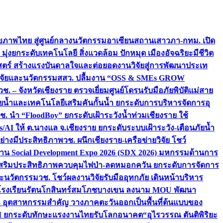
ภาพไทย สู่ศูนย์กลางนวัตกรรมอาเซียน
สถานเสาวภา-กทม. เปิด
 มุ่งยกระดับเทคโนโลยี สิ่งแวดล้อม ปักหมุด เมืองอัจฉริยะมีชีวิต
าสตร์ สร้างแรงบันดาลใจและต่อยอดงานวิจัยสู่การพัฒนาประเท
วิจัยและนวัตกรรม
สสว. ปลื้มงาน “OSS & SMEs GROW
วช. – จังหวัดเชียงราย ตรวจเยี่ยมศูนย์โดรนรับมือภัยพิบัติแม่สาย
ภัยน้ำและเทคโนโลยีเสริมคันกั้นน้ำ ยกระดับการบริหารจัดการอุ
ช. นำ “FloodBoy” ยกระดับเฝ้าระวังน้ำท่วมเชียงราย ใช้
/AI ให้ ต.นางแล จ.เชียงราย ยกระดับระบบเฝ้าระวัง-เตือนภัยน้ำ
ย่างมีประสิทธิภาพ
วช. ผนึกเชียงราย-เครือข่ายวิจัย โชว์
าน Social Development Expo 2026 (SDX 2026) มหกรรมด้านการ
า” เสริมประสิทธิภาพควบคุมไฟป่า-ลดหมอกควัน ยกระดับการจัดการ
และนวัตกรรม
วช. โชว์ผลงานวิจัยรับมืออุทกภัย เดินหน้าบริหาร
ือโรงเรียนรัตนโกสินทร์สมโภชบางเขน ลงนาม MOU พัฒนา
อม 3 อุตสาหกรรมสำคัญ วางภาคตะวันออกเป็นพื้นที่ต้นแบบของ
ผนึก AI ยกระดับทักษะแรงงานไทยรับโลกอนาคต
“อุไรวรรณ ตันติพิริยะ