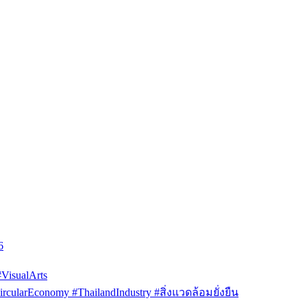
6
isualArts
arEconomy #ThailandIndustry #สิ่งแวดล้อมยั่งยืน