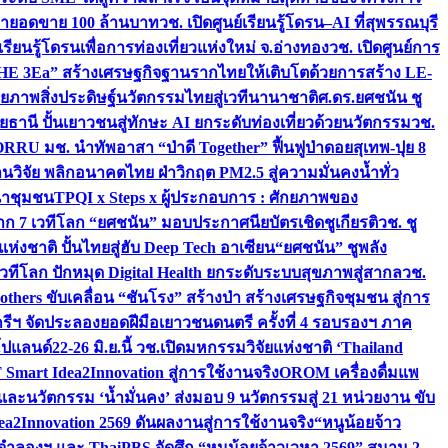
เป้ายอดขาย 100 ล้านบาท
วช. เปิดศูนย์เรียนรู้โดรน–AI ที่สุพรรณบุรี
ียนรู้โดรนเพื่อการท่องเที่ยวแห่งใหม่ จ.อ่างทอง
วช. เปิดศูนย์การ
THE 3Ea” สร้างเศรษฐกิจฐานรากไทยให้เติบโตด้วยการสร้าง LE-
ักยภาพสิ่งประดิษฐ์นวัตกรรมไทยสู่เวทีนานาชาติ
ศ.ดร.ยศชนัน ชู
อุทัยธานี ปั้นเยาวชนสู่ทักษะ AI ยกระดับท่องเที่ยวด้วยนวัตกรรม
วช.
FORRU มช. นำทัพอาสา “ป่าดี Together” ฟื้นฟูป่าดอยสุเทพ-ปุย 8
วิจัย พลิกอนาคตไทย ฝ่าวิกฤต PM2.5 สู่ความมั่นคงน้ำทั่ว
ฒนาชุมชน
TPQI x Steps x ผู้ประกอบการ : ศักยภาพของ
จาก 7 เวทีโลก “ยศชนัน” มอบประกาศนียบัตรเชิดชูเกียรติ
วช. ชู
่งชาติ ปั้นไทยสู่ฮับ Deep Tech อาเซียน
“ยศชนัน” ชูพลัง
วทีโลก ปักหมุด Digital Health ยกระดับระบบสุขภาพสู่สากล
วช.
others ขับเคลื่อน “ชันโรง” สร้างป่า สร้างเศรษฐกิจชุมชน สู่การ
ุกรีฯ จัดประลองยอดฝีมือเยาวชนดนตรี ครั้งที่ 4 รอบรองฯ ภาค
กโปแลนด์
22-26 มิ.ย.นี้ วช.เปิดมหกรรมวิจัยแห่งชาติ ‘Thailand
 Smart Idea2Innovation สู่การใช้งานจริง
OROM เครื่องดื่มแพ
และนวัตกรรม ‘น้ำมั่นคง’ ส่งมอบ 9 นวัตกรรมสู่ 21 หน่วยงาน ขับ
a2Innovation 2569 ดันผลงานสู่การใช้งานจริง
“หนูน้อยจ้าว
จำลองฯ และ ThaiPBS จัดศึก “หนูน้อยจ้าวเวหา 2569” สนาม 2