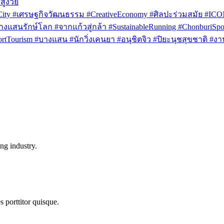
สูงวัย
rCity #เศรษฐกิจวัฒนธรรม #CreativeEconomy #ศิลปะร่วมสมัย #IC
งแสนรักษ์โลก #จากแก้วสู่กล้า #SustainableRunning #ChonburiSpor
Tourism #บางแสน #นักวิ่งเคนยา #อนุชิตจิว #ปิยะนุชสุขชาติ #งาน
ng industry.
s porttitor quisque.