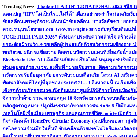
Skip
Trending News:
Thailand LAB INTERNATIONAL 2026 ผนึก Bio
to
แคมเปญ “HPV ไม่เป็นไร…ไม่ได้” เตือนอย่าชะล่าใจ ก่อนภัยเงีย
content
ขับเคลื่อนเศรษฐกิจ
วช. เดินหน้าขับเคลื่อน “รางวัลธัชชา” ยกย
ศ
วช. หนุนนโยบาย Local Growth Engine ยกระดับทุเรียนต้นแม่น้
TOGETHER FAIR 2026” ที่สงขลาประสบความสำเร็จ สร้างเม็ดเงิน
ยกระดับเฝ้าระวัง–ช่วยเหลือผู้ประสบภัยด้วยนวัตกรรม
เชียงราย น
ทกภัย
วช. ผนึก จ.เชียงราย ติดตามนวัตกรรมแผนที่เสี่ยงภัยน้ำแม่
Blockchain และ AI แจ้งเตือนภัยแบบเรียลไทม์ หนุนชุมชนรับมือ
ท่วมชุมชนด้วย AI
วช. ลงพื้นที่ “ฝายเชียงราย” ติดตามนวัตกรรม
นวัตกรรมรับมืออุทกภัย ยกระดับระบบเตือนภัย-โดรน-AI เสริ
พัฒนาสังคมที่ใหญ่ที่สุดของประเทศ 21–23 สิงหาคมนี้ ณ อิมแพ็ค
เชิงรุกด้วยนวัตกรรม
วช.เปิดต้นแบบ “ศูนย์ปฏิบัติการโดรนป้องกั
จัดการน้ำด้วย ววน. ครอบคลุม 10 จังหวัด ยกระดับระบบเตือนภัย-ข้
หลักสูตรกฎหมาย ปลูกฝังธรรมาภิบาลเยาวชน ระยะ 5 ปี
เมืองแห่
เทคโนโลยีเพื่อเมือง เศรษฐกิจ และคุณภาพชีวิต
Conicle เปิดตัว 
กิจ” เดินหน้า HomePro Circular Economy มุ่งเปลี่ยนของเก่าสู่ผล
กลไกความร่วมมือในพื้นที่ ขับเคลื่อนด้วยเทคโนโลยีและนวัตก
ศิลป์ไทยสู่เวทีนานาชาติ
สสว. เปิดฉากมหกรรม “OSS & SMEs GRO