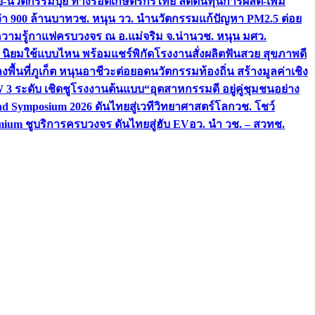
จัย-นวัตกรรมปุ๋ย ทางรอดเกษตรกรไทย ลดต้นทุนการผลิต-เพิ่ม
ว่า 900 ล้านบาท
วช. หนุน วว. นำนวัตกรรมแก้ปัญหา PM2.5 ต่อย
ความรู้กาแฟครบวงจร ณ อ.แม่จริม จ.น่าน
วช. หนุน มศว.
น นิยมใช้แบบไหน พร้อมแชร์พิกัดโรงงานสั่งผลิต
ฟันสวย สุขภาพดี
งพื้นที่ภูเก็ต หนุนอาชีวะต่อยอดนวัตกรรมท้องถิ่น สร้างมูลค่าเชิง
ระดับ เชิดชูโรงงานต้นแบบ“อุตสาหกรรมดี อยู่คู่ชุมชนอย่าง
nd Symposium 2026 ดันไทยสู่เวทีวิทยาศาสตร์โลก
วช. โชว์
ium ชูบริการครบวงจร ดันไทยสู่ฮับ EV
อว. นำ วช. – สวทช.