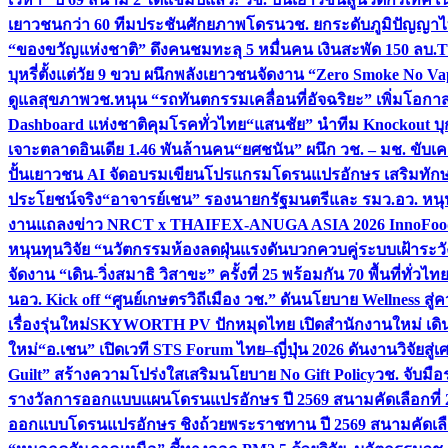
เยาวชนกว่า 60 ทีมประชันศักยภาพโดรน
วช. ยกระดับภูมิปัญญาไ
“ของขวัญแห่งชาติ” ดึงคนชมทะลุ 5 หมื่นคน เงินสะพัด 150 ลบ.
T
บุหรี่ตั้งแต่วัย 9 ขวบ ผนึกพลังเยาวชนจัดงาน “Zero Smoke No V
ดูแลสุขภาพ
วช.หนุน “รถทันตกรรมเคลื่อนที่อัจฉริยะ” เพิ่มโอกาสเ
Dashboard แห่งชาติคุมโรคทั่วไทย
“แสนชัย” นำทีม Knockout บุก 
เจาะตลาดอินเดีย 1.46 พันล้านคน
“ยศชนัน” ผนึก วช. – มช. ขับเ
ปั้นเยาวชน AI จัดอบรมเขียนโปรแกรมโดรนแปรอักษร เสริมทักษะ
ประโยชน์จริง
“อาจารย์เชน” รองนายกรัฐมนตรีและ รมว.อว. หนุ
งานแถลงข่าว NRCT x THAIFEX-ANUGA ASIA 2026 InnoFood,
หนุนทุนวิจัย “นวัตกรรมห้องลดฝุ่นแรงดันบวกควบคู่ระบบเฝ้าระวั
จัดงาน “เดิน-วิ่งสมาธิ วิสาขะ” ครั้งที่ 25 พร้อมกัน 70 พื้นที่ทั่วไทย
น
อว. Kick off “ศูนย์เกษตรวิถีเมือง วช.” ดันนโยบาย Wellness ส
เรื่องรุ่นใหม่
SKYWORTH PV ปักหมุดไทย เปิดสำนักงานใหม่ เดิน
ใหม่
“อ.เชน” เปิดเวที STS Forum ไทย–ญี่ปุ่น 2026 ดันงานวิจัยสู
Guilt” สร้างความโปร่งใสเสริมนโยบาย No Gift Policy
วช. จับมื
รางวัลการออกแบบแผนโดรนแปรอักษร ปี 2569 สนามคัดเลือกที่ 2 
ออกแบบโดรนแปรอักษร ชิงถ้วยพระราชทาน ปี 2569 สนามคัดเลื