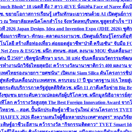
uch Blush” 18 เฉดสี ดึง 7 สาว 4EVE นั่งแท่น Face of Naree ตั้ง
ช. ขยายโอกาสการเรียนรู้ เสริมทักษะเยาวชนด้วย AI เปิดศูนย์การเร
่ยว ณ วิทยาลัยเทคนิคโคกสำโรง จังหวัดลพบุรี
บพท.ชูสูตรสำเร็จ “
ที 2026 Japan Design, Idea and Invention Expo (JDIE 2026) ชูศ
m เชื่อมการศึกษา–ทักษะ–ตลาดแรงงาน
วช. เปิดศูนย์เรียนรู้โดรนที่
โลยี สร้างสื่อท่องเที่ยว-ต่อยอดสู่อาชีพ
“ป่าดี ครีเอชัน” จับมือ 
ค Net Zero & ESG
วช. ผนึก สทนช.-สอศ. ลงนาม MOU ขับเคลื่อนงาน
่น ปี 2569” เชิดชูนักศึกษา มรภ. 38 แห่ง ขับเคลื่อนนวัตกรรมพั
การทำงาน
นักวิจัยไทยสุดปัง! คว้ารางวัลนานาชาติกว่า 400 ผลงาน 
ระเทศไทย
รองนายกฯ “ยศชนัน” เปิดเกม Siam Silica ดันโครงการชิปแห
สู่พลังขับเคลื่อนประเทศ
สรพ. ครบรอบ 17 ปี ชูมาตรฐาน HA ไทยสู่เ
กระดับบริการภาครัฐสู่ยุคดิจิทัล
วช. ผนึก 11 ภาคีเครือข่าย Big Br
ถึงชุมชน ยกระดับความปลอดภัยผู้บริโภค
วช. ผนึกมูลนิธิอาจารย์ส
วทีโลก คว้ารางวัลสูงสุด The Best Foreign Innovation Award จา
ตไทย
วช. – สอศ. ปั้นนักประดิษฐ์อาชีวะรุ่นใหม่ ผ่านโครงการ TVET
THAIFEX 2026 ดึงความสนใจผู้ซื้อหลายประเทศ
“ดนุพร” หนุนวิจัย
ระดิษฐ์อาชีวะอีสาน คว้ารางวัล “กิจกรรมติดดาว” TVET Smart Ide
คโนโลยีไร้คนขับ ชิงถ้วยพระราชทานฯ
วช. ผนึกสมาคมกีฬาเครื่องบิน