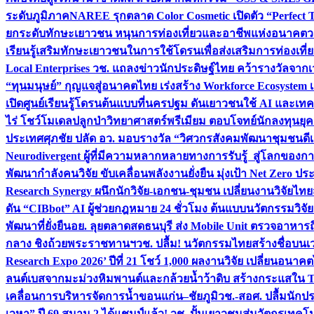
ระดับภูมิภาค
NAREE รุกตลาด Color Cosmetic เปิดตัว “Perfect To
ยกระดับทักษะเยาวชน หนุนการท่องเที่ยวและอาชีพแห่งอนาคต
ว
เรียนรู้เสริมทักษะเยาวชนในการใช้โดรนเพื่อส่งเสริมการท่องเที
Local Enterprises
วช. แถลงข่าวนักประดิษฐ์ไทย คว้ารางวัลจากเว
“ทุนมนุษย์” กุญแจสู่อนาคตไทย เร่งสร้าง Workforce Ecosyste
เปิดศูนย์เรียนรู้โดรนต้นแบบที่นครปฐม ดันเยาวชนใช้ AI และเทคโน
ไร่ โชว์โมเดลปลูกป่าวิทยาศาสตร์พรีเมียม ตอบโจทย์นักลงทุนยุ
ประเทศ
ศุภชัย ปลัด อว. มอบรางวัล “วิศวกรสังคมพัฒนาชุมชนดีเด
Neurodivergent ผู้ที่มีความหลากหลายทางการรับรู้ สู่โลกของ
พัฒนากำลังคนวิจัย ขับเคลื่อนพลังงานยั่งยืน มุ่งเป้า Net Zero ป
Research Synergy ผนึกนักวิจัย-เอกชน-ชุมชน เปลี่ยนงานวิจัยไทย
ดัน “CIBbot” AI ผู้ช่วยกฎหมาย 24 ชั่วโมง ต้นแบบนวัตกรรมวิจัยย
พัฒนาที่ยั่งยืน
อย. ลุยตลาดสดธนบุรี ส่ง Mobile Unit ตรวจอาหาร
กลาง ชิงถ้วยพระราชทานฯ
วช. ปลื้ม! นวัตกรรมไทยสร้างชื่อบนเ
Research Expo 2026’ ปีที่ 21 โชว์ 1,000 ผลงานวิจัย เปลี่ยนอนาค
ลนต์เบสจากมะม่วงหิมพานต์และกล้วยน้ำว้าดิบ สร้างกระแสใน 
เคลื่อนการบริหารจัดการน้ำขอนแก่น–ชัยภูมิ
วช.-สอศ. ปลื้มนักป
เวหา” ปี 69 สนาม 2 ได้แชมป์แล้ว! วช. ปั้นเยาวชนสู่นวัตกรเท