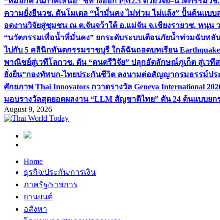
“หมอกควันภาคเหนือ” ชี้ทางออก PM2.5 ด้วยวิจัย–นวัตกรรม
วช.
ความยั่งยืน
วช. ดันโมเดล “น้ำมั่นคง ไม่ท่วม ไม่แล้ง” ปั้นต้นแบบ
อดงานวิจัยสู่ชุมชน ณ ต.จันจว้าใต้ อ.แม่จัน จ.เชียงราย
วช. หนุน 
“นวัตกรรมเพื่อน้ำที่มั่นคง” ยกระดับระบบเตือนภัยน้ำท่วมฉับพล
ไปกับ 5 คลินิกทันตกรรมราชบุรี ใกล้ฉัน
ถอดบทเรียน Earthquake 2
พาณิชย์สู่เวทีโลก
วช. ดัน “ดนตรีวิจัย” ปลุกอัตลักษณ์ภูเก็ต สู่เวท
ยั่งยืน”
กองทัพบก-ไทยประกันชีวิต ลงนามต่อสัญญากรมธรรม์ประกั
ศักยภาพ Thai Innovators กวาดรางวัล Geneva International 202
มอบรางวัลสุดยอดผลงาน “LLM สัญชาติไทย” ดัน 24 ต้นแบบยกระด
August 9, 2026
Home
ธุรกิจ/ประกัน/การเงิน
ภาครัฐ/ราชการ
ยานยนต์
อสังหา