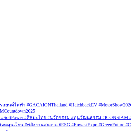
รถยนต์ไฟฟ้า #GACAIONThailand #HatchbackEV #MotorShow202
AMCountdown2025
SoftPower #ศิลปะไทย #นวัตกรรม #ทุนวัฒนธรรม #ICONSIAM #V
หมุนเวียน #พลังงานสะอาด #ESG #EnwastExpo #GreenFuture #Circul