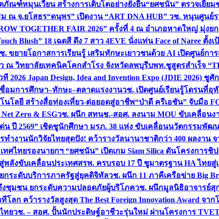
ิตภัณฑ์หมุนเวียน สร้างการเติบโตอย่างยั่งยืน
“ยศชนัน” ตรวจเยี่ย
รรม ณ จ.ยโสธร
“ดนุพร” เปิดงาน “ART DNA HUB” วช. หนุนศูนย์รว
W TOGETHER FAIR 2026” ครั้งที่ 4 ณ อำเภอหาดใหญ่ มุ่งยกระ
uch Blush” 18 เฉดสี ดึง 7 สาว 4EVE นั่งแท่น Face of Naree ตั้ง
ช. ขยายโอกาสการเรียนรู้ เสริมทักษะเยาวชนด้วย AI เปิดศูนย์การเร
่ยว ณ วิทยาลัยเทคนิคโคกสำโรง จังหวัดลพบุรี
บพท.ชูสูตรสำเร็จ “
ที 2026 Japan Design, Idea and Invention Expo (JDIE 2026) ชูศ
m เชื่อมการศึกษา–ทักษะ–ตลาดแรงงาน
วช. เปิดศูนย์เรียนรู้โดรนที่
โลยี สร้างสื่อท่องเที่ยว-ต่อยอดสู่อาชีพ
“ป่าดี ครีเอชัน” จับมือ 
ค Net Zero & ESG
วช. ผนึก สทนช.-สอศ. ลงนาม MOU ขับเคลื่อนงาน
่น ปี 2569” เชิดชูนักศึกษา มรภ. 38 แห่ง ขับเคลื่อนนวัตกรรมพั
การทำงาน
นักวิจัยไทยสุดปัง! คว้ารางวัลนานาชาติกว่า 400 ผลงาน 
ระเทศไทย
รองนายกฯ “ยศชนัน” เปิดเกม Siam Silica ดันโครงการชิปแห
สู่พลังขับเคลื่อนประเทศ
สรพ. ครบรอบ 17 ปี ชูมาตรฐาน HA ไทยสู่เ
กระดับบริการภาครัฐสู่ยุคดิจิทัล
วช. ผนึก 11 ภาคีเครือข่าย Big Br
ถึงชุมชน ยกระดับความปลอดภัยผู้บริโภค
วช. ผนึกมูลนิธิอาจารย์ส
วทีโลก คว้ารางวัลสูงสุด The Best Foreign Innovation Award จา
ตไทย
วช. – สอศ. ปั้นนักประดิษฐ์อาชีวะรุ่นใหม่ ผ่านโครงการ TVET