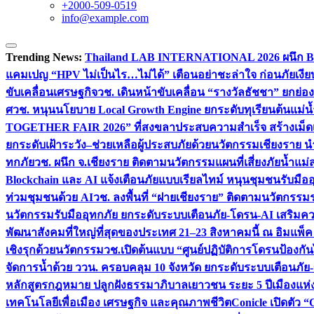
+2000-509-0519
info@example.com
Trending News:
Thailand LAB INTERNATIONAL 2026 ผนึก Bio
แคมเปญ “HPV ไม่เป็นไร…ไม่ได้” เตือนอย่าชะล่าใจ ก่อนภัยเงีย
ขับเคลื่อนเศรษฐกิจ
วช. เดินหน้าขับเคลื่อน “รางวัลธัชชา” ยกย
ศ
วช. หนุนนโยบาย Local Growth Engine ยกระดับทุเรียนต้นแม่น้
TOGETHER FAIR 2026” ที่สงขลาประสบความสำเร็จ สร้างเม็ดเงิน
ยกระดับเฝ้าระวัง–ช่วยเหลือผู้ประสบภัยด้วยนวัตกรรม
เชียงราย น
ทกภัย
วช. ผนึก จ.เชียงราย ติดตามนวัตกรรมแผนที่เสี่ยงภัยน้ำแม่
Blockchain และ AI แจ้งเตือนภัยแบบเรียลไทม์ หนุนชุมชนรับมือ
ท่วมชุมชนด้วย AI
วช. ลงพื้นที่ “ฝายเชียงราย” ติดตามนวัตกรรม
นวัตกรรมรับมืออุทกภัย ยกระดับระบบเตือนภัย-โดรน-AI เสริ
พัฒนาสังคมที่ใหญ่ที่สุดของประเทศ 21–23 สิงหาคมนี้ ณ อิมแพ็ค
เชิงรุกด้วยนวัตกรรม
วช.เปิดต้นแบบ “ศูนย์ปฏิบัติการโดรนป้องกั
จัดการน้ำด้วย ววน. ครอบคลุม 10 จังหวัด ยกระดับระบบเตือนภัย-ข้
หลักสูตรกฎหมาย ปลูกฝังธรรมาภิบาลเยาวชน ระยะ 5 ปี
เมืองแห่
เทคโนโลยีเพื่อเมือง เศรษฐกิจ และคุณภาพชีวิต
Conicle เปิดตัว 