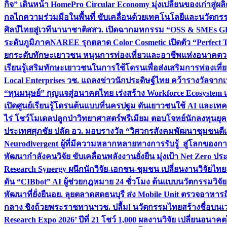
กิจ” เดินหน้า HomePro Circular Economy มุ่งเปลี่ยนของเก่าสู่ผล
กลไกความร่วมมือในพื้นที่ ขับเคลื่อนด้วยเทคโนโลยีและนวัตก
ศิลป์ไทยสู่เวทีนานาชาติ
สสว. เปิดฉากมหกรรม “OSS & SMEs GRO
ระดับภูมิภาค
NAREE รุกตลาด Color Cosmetic เปิดตัว “Perfect To
ยกระดับทักษะเยาวชน หนุนการท่องเที่ยวและอาชีพแห่งอนาคต
ว
เรียนรู้เสริมทักษะเยาวชนในการใช้โดรนเพื่อส่งเสริมการท่องเที
Local Enterprises
วช. แถลงข่าวนักประดิษฐ์ไทย คว้ารางวัลจากเว
“ทุนมนุษย์” กุญแจสู่อนาคตไทย เร่งสร้าง Workforce Ecosyste
เปิดศูนย์เรียนรู้โดรนต้นแบบที่นครปฐม ดันเยาวชนใช้ AI และเทคโน
ไร่ โชว์โมเดลปลูกป่าวิทยาศาสตร์พรีเมียม ตอบโจทย์นักลงทุนยุ
ประเทศ
ศุภชัย ปลัด อว. มอบรางวัล “วิศวกรสังคมพัฒนาชุมชนดีเด
Neurodivergent ผู้ที่มีความหลากหลายทางการรับรู้ สู่โลกของ
พัฒนากำลังคนวิจัย ขับเคลื่อนพลังงานยั่งยืน มุ่งเป้า Net Zero ป
Research Synergy ผนึกนักวิจัย-เอกชน-ชุมชน เปลี่ยนงานวิจัยไทย
ดัน “CIBbot” AI ผู้ช่วยกฎหมาย 24 ชั่วโมง ต้นแบบนวัตกรรมวิจัยย
พัฒนาที่ยั่งยืน
อย. ลุยตลาดสดธนบุรี ส่ง Mobile Unit ตรวจอาหาร
กลาง ชิงถ้วยพระราชทานฯ
วช. ปลื้ม! นวัตกรรมไทยสร้างชื่อบนเ
Research Expo 2026’ ปีที่ 21 โชว์ 1,000 ผลงานวิจัย เปลี่ยนอนาค